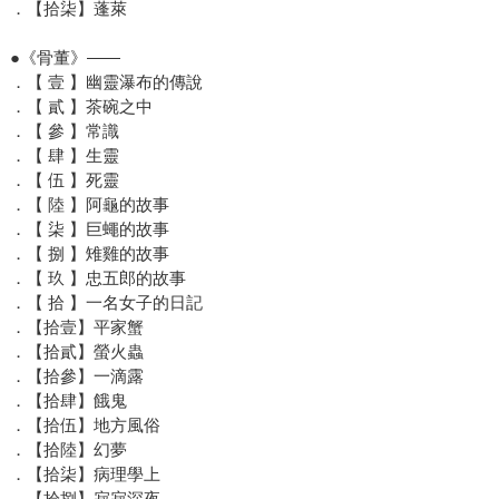
．【拾柒】蓬萊
●《骨董》——
．【 壹 】幽靈瀑布的傳說
．【 貳 】茶碗之中
．【 參 】常識
．【 肆 】生靈
．【 伍 】死靈
．【 陸 】阿龜的故事
．【 柒 】巨蠅的故事
．【 捌 】雉雞的故事
．【 玖 】忠五郎的故事
．【 拾 】一名女子的日記
．【拾壹】平家蟹
．【拾貳】螢火蟲
．【拾參】一滴露
．【拾肆】餓鬼
．【拾伍】地方風俗
．【拾陸】幻夢
．【拾柒】病理學上
．【拾捌】寂寂深夜