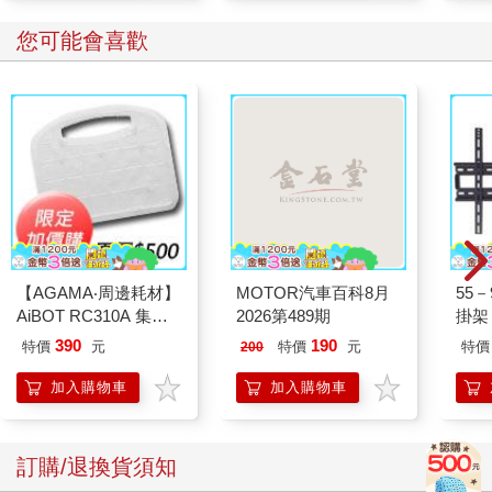
您可能會喜歡
【AGAMA‧周邊耗材】
MOTOR汽車百科8月
55
AiBOT RC310A 集塵
2026第489期
掛架 
盒專用3M防塵濾網
390
190
特價
元
特價
元
特價
200
（一組4入）
加入購物車
加入購物車
訂購/退換貨須知