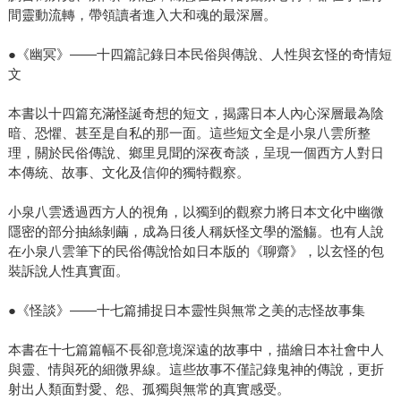
間靈動流轉，帶領讀者進入大和魂的最深層。
●《幽冥》——十四篇記錄日本民俗與傳說、人性與玄怪的奇情短
文
本書以十四篇充滿怪誕奇想的短文，揭露日本人內心深層最為陰
暗、恐懼、甚至是自私的那一面。這些短文全是小泉八雲所整
理，關於民俗傳說、鄉里見聞的深夜奇談，呈現一個西方人對日
本傳統、故事、文化及信仰的獨特觀察。
小泉八雲透過西方人的視角，以獨到的觀察力將日本文化中幽微
隱密的部分抽絲剝繭，成為日後人稱妖怪文學的濫觴。也有人說
在小泉八雲筆下的民俗傳說恰如日本版的《聊齋》，以玄怪的包
裝訴說人性真實面。
●《怪談》——十七篇捕捉日本靈性與無常之美的志怪故事集
本書在十七篇篇幅不長卻意境深遠的故事中，描繪日本社會中人
與靈、情與死的細微界線。這些故事不僅記錄鬼神的傳說，更折
射出人類面對愛、怨、孤獨與無常的真實感受。