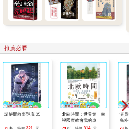
推薦必看
請解開故事謎底 05
北歐時間：世界第一幸
演員
福國度教會我的事
底外
221
314
79
折
特價
元
79
折
特價
元
79
折