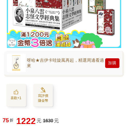
呀哈★吉伊卡哇旋風再起，精選周邊看過
加購
來
寫評價
喜歡+1
賺金幣
1222
75
折
元
1630
元