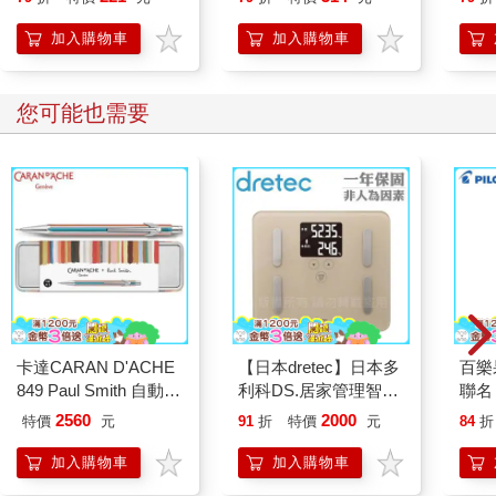
加入購物車
加入購物車
您可能也需要
卡達CARAN D'ACHE
【日本dretec】日本多
百樂果
849 Paul Smith 自動鉛
利科DS.居家管理智能
聯名
筆 ED.5 條紋銀
四合一體重體脂計-摩
2560
2000
特價
元
91
折
特價
元
84
折
卡色(BS-248BE)
加入購物車
加入購物車