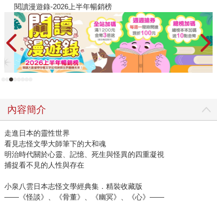
閱讀漫遊錄-2026上半年暢銷榜
飢
內容簡介
走進日本的靈性世界
看見志怪文學大師筆下的大和魂
明治時代關於心靈、記憶、死生與怪異的四重凝視
捕捉看不見的人性與存在
小泉八雲日本志怪文學經典集．精裝收藏版
——《怪談》、《骨董》、《幽冥》、《心》——