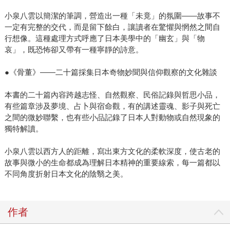
小泉八雲以簡潔的筆調，營造出一種「未竟」的氛圍——故事不
一定有完整的交代，而是留下餘白，讓讀者在驚懼與惘然之間自
行想像。這種處理方式呼應了日本美學中的「幽玄」與「物
哀」，既恐怖卻又帶有一種寧靜的詩意。
●《骨董》——二十篇採集日本奇物妙聞與信仰觀察的文化雜談
本書的二十篇內容跨越志怪、自然觀察、民俗記錄與哲思小品，
有些篇章涉及夢境、占卜與宿命觀，有的講述靈魂、影子與死亡
之間的微妙聯繫，也有些小品記錄了日本人對動物或自然現象的
獨特解讀。
小泉八雲以西方人的距離，寫出東方文化的柔軟深度，使古老的
故事與微小的生命都成為理解日本精神的重要線索，每一篇都以
不同角度折射日本文化的陰翳之美。
作者