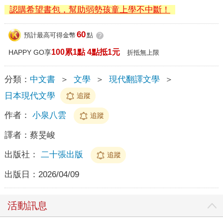
認購希望書包，幫助弱勢孩童上學不中斷！
60
預計最高可得金幣
點
?
100累1點 4點抵1元
HAPPY GO享
折抵無上限
分類：
中文書
＞
文學
＞
現代翻譯文學
＞
日本現代文學
追蹤
作者：
小泉八雲
追蹤
譯者：
蔡旻峻
出版社：
二十張出版
追蹤
出版日：
2026/04/09
活動訊息