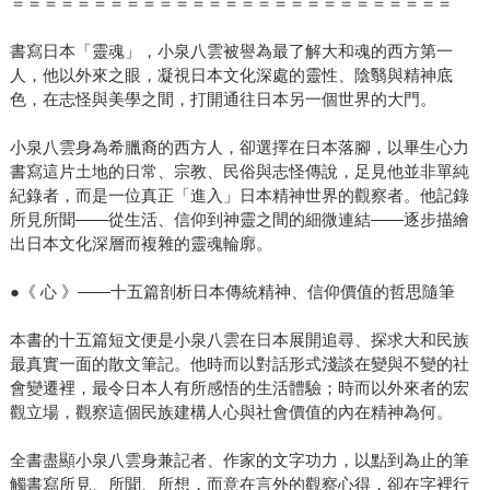
＝＝＝＝＝＝＝＝＝＝＝＝＝＝＝＝＝＝＝＝＝＝＝＝＝＝＝
書寫日本「靈魂」，小泉八雲被譽為最了解大和魂的西方第一
人，他以外來之眼，凝視日本文化深處的靈性、陰翳與精神底
色，在志怪與美學之間，打開通往日本另一個世界的大門。
小泉八雲身為希臘裔的西方人，卻選擇在日本落腳，以畢生心力
書寫這片土地的日常、宗教、民俗與志怪傳說，足見他並非單純
紀錄者，而是一位真正「進入」日本精神世界的觀察者。他記錄
所見所聞——從生活、信仰到神靈之間的細微連結——逐步描繪
出日本文化深層而複雜的靈魂輪廓。
●《 心 》——十五篇剖析日本傳統精神、信仰價值的哲思隨筆
本書的十五篇短文便是小泉八雲在日本展開追尋、探求大和民族
最真實一面的散文筆記。他時而以對話形式淺談在變與不變的社
會變遷裡，最令日本人有所感悟的生活體驗；時而以外來者的宏
觀立場，觀察這個民族建構人心與社會價值的內在精神為何。
全書盡顯小泉八雲身兼記者、作家的文字功力，以點到為止的筆
觸書寫所見、所聞、所想，而意在言外的觀察心得，卻在字裡行