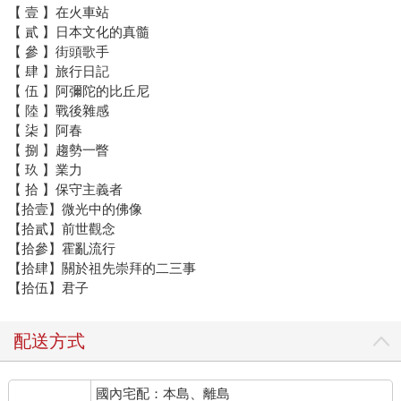
【 壹 】在火車站
【 貳 】日本文化的真髓
【 參 】街頭歌手
【 肆 】旅行日記
【 伍 】阿彌陀的比丘尼
【 陸 】戰後雜感
【 柒 】阿春
【 捌 】趨勢一瞥
【 玖 】業力
【 拾 】保守主義者
【拾壹】微光中的佛像
【拾貳】前世觀念
【拾參】霍亂流行
【拾肆】關於祖先崇拜的二三事
【拾伍】君子
配送方式
國內宅配：本島、離島