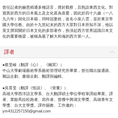
曾任記者的赫恩精通多種語言，擅於觀察，且熟諳東西文化。對
迥異於西方的日本風土及文化甚為喜愛，因此於四十六歲（一八
九六年）歸化日本籍，同時冠妻姓，改名小泉八雲，並於東京帝
國大學任教。由於十九世紀末的西方大眾對日本所知不深，他以
英文撰寫關於日本文化的多部著作，扮演起西方世界認識日本文
化的重要橋梁，被稱為最了解大和魂的西方第一人。
譯者
●蔡旻峻（翻譯《心》、《幽冥》）
中山大學劇場藝術學系藝術管理研究所畢業，曾任職出版通路、
雜誌企劃、書籍企劃、翻譯與編輯。
●吳育旻（翻譯《怪談》、《骨董》）
高雄大學西洋語文學系、台大翻譯碩士學位學程筆譯組畢業。譯
者、業餘馬拉松跑者、寫作者。曾獲中興湖文學獎、高雄青年文
學獎、台大文學獎。譯作賜教、工作邀約：
ym4312257150@gmail.com