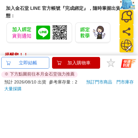
加入金石堂 LINE 官方帳號『完成綁定』，隨時掌握出貨動
態：
提醒您！！
金石堂及銀行均不會請您操作ATM! 如接獲電話要求您前往
立即結帳
加入購物車
ATM提款機，請不要聽從指示，以免受騙上當！
※ 下方點圖前往本月金石堂強力推薦
退換貨須知：
預計 2026/08/10 出貨
參考庫存量：2
預訂門市商品
門市庫存
大量採購
**提醒您，鑑賞期不等於試用期，退回商品須為全新狀態**
依據「消費者保護法」第19條及行政院消費者保護處公告之
「通訊交易解除權合理例外情事適用準則」，以下商品購買
後，除商品本身有瑕疵外，將不提供7天的猶豫期：
易於腐敗、保存期限較短或解約時即將逾期。（如：生
鮮食品）
依消費者要求所為之客製化給付。（客製化商品）