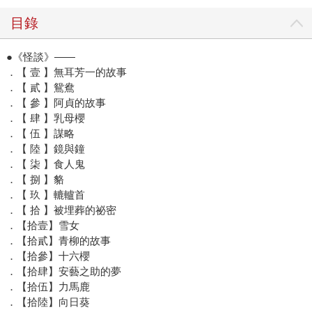
目錄
●《怪談》——
．【 壹 】無耳芳一的故事
．【 貳 】鴛鴦
．【 參 】阿貞的故事
．【 肆 】乳母櫻
．【 伍 】謀略
．【 陸 】鏡與鐘
．【 柒 】食人鬼
．【 捌 】貉
．【 玖 】轆轤首
．【 拾 】被埋葬的祕密
．【拾壹】雪女
．【拾貳】青柳的故事
．【拾參】十六櫻
．【拾肆】安藝之助的夢
．【拾伍】力馬鹿
．【拾陸】向日葵