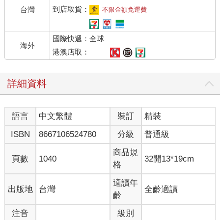
到店取貨：
台灣
不限金額免運費
國際快遞：全球
海外
港澳店取：
詳細資料
語言
中文繁體
裝訂
精裝
ISBN
8667106524780
分級
普通級
商品規
頁數
1040
32開13*19cm
格
適讀年
出版地
台灣
全齡適讀
齡
注音
級別