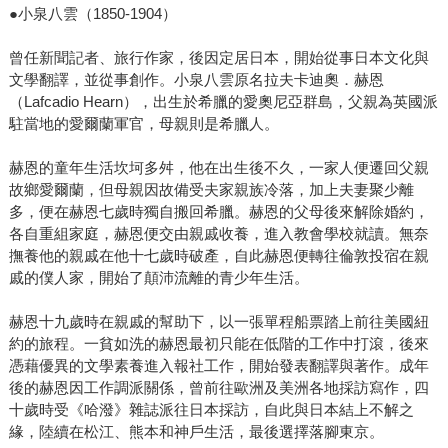
●小泉八雲（1850-1904）
曾任新聞記者、旅行作家，後因定居日本，開始從事日本文化與
文學翻譯，並從事創作。小泉八雲原名拉夫卡迪奧．赫恩
（Lafcadio Hearn），出生於希臘的愛奧尼亞群島，父親為英國派
駐當地的愛爾蘭軍官，母親則是希臘人。
赫恩的童年生活坎坷多舛，他在出生後不久，一家人便遷回父親
故鄉愛爾蘭，但母親因故備受夫家親族冷落，加上夫妻聚少離
多，便在赫恩七歲時獨自搬回希臘。赫恩的父母後來解除婚約，
各自重組家庭，赫恩便交由親戚收養，進入教會學校就讀。無奈
撫養他的親戚在他十七歲時破產，自此赫恩便轉往倫敦投宿在親
戚的僕人家，開始了顛沛流離的青少年生活。
赫恩十九歲時在親戚的幫助下，以一張單程船票踏上前往美國紐
約的旅程。一貧如洗的赫恩最初只能在低階的工作中打滾，後來
憑藉優異的文學素養進入報社工作，開始發表翻譯與著作。成年
後的赫恩因工作調派關係，曾前往歐洲及美洲各地採訪寫作，四
十歲時受《哈潑》雜誌派往日本採訪，自此與日本結上不解之
緣，陸續在松江、熊本和神戶生活，最後選擇落腳東京。