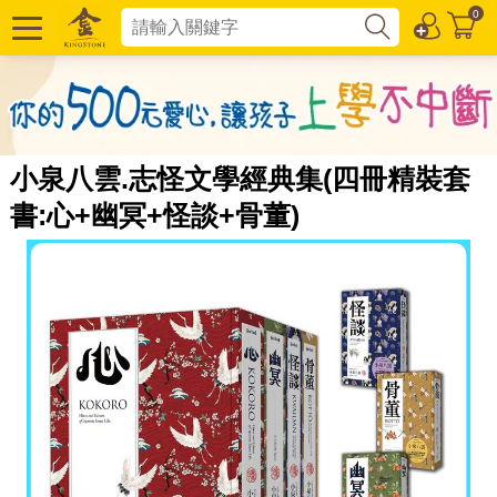
0
小泉八雲.志怪文學經典集(四冊精裝套
書:心+幽冥+怪談+骨董)