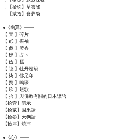
．【拾玖】草雲雀
．【貳拾】食夢貘
●《幽冥》——
【 壹 】碎片
【 貳 】振袖
【 參 】焚香
【 肆 】占卜
【 伍 】蠶
【 陸 】牡丹燈籠
【 柒 】佛足印
【 捌 】嗚嚎
【 玖 】短歌
【 拾 】與佛教有關的日本諺語
【拾壹】暗示
【拾貳】因果話
【拾參】天狗話
【拾肆】燒津
●《心》——