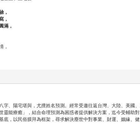
驗，
寫，
圓滿，
情，
八字、陽宅堪與，尤擅姓名預測。經常受邀往返台灣、大陸、美國、
世靈能療癒」，結合命理預測為困惑者提供解決方案，迄今受輔助對
基底，以民俗膜拜為框架，尋求解決塵世中對事業、財運、姻緣、健