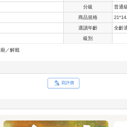
分級
普通
商品規格
21*14
適讀年齡
全齡
級別
拜廟／解籤
寫評價