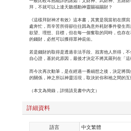
一般比較耳熟能詳的諸如：文財神、武財神、五路財
拜，不就可以上達天聽感動神靈賜福賜財？
《這樣拜財神才有效》這本書，其實是我當初在撰寫
處奔忙，而辛苦所得卻往往因為意外耗財事件發生而
欲望、理想、目標，但在每一個奮取的同時，也存在
的錢財，必然可以獲得眾神庇佑。
若是錢財的取得是透過非法手段、戕害他人所得，不
自心證，基於此原因，最後才決定不將其羅列在「這
而今次再次動筆，是在經過一番細想之後，決定將我
的關係，神之所以神靈活現，取決於你和祂之間的互
（本文為簡錄，詳情請見書中內文）
詳細資料
語言
中文繁體