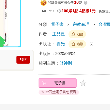
10
預計最高可得金幣
點
?
100累1點 4點抵1元
HAPPY GO享
折抵無
分類：
電子書
＞
宗教命理
＞
台灣
作者：
王品豊
追蹤
出版社：
春光
追蹤
?
出版日：
2020/06/04
加購
相關主題：
財神到
電子書
※ 金石堂電子書怎麼看