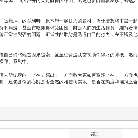
神等等，而大部分的人對財神的緣由、出處也多能如數家珍，既然如
「這樣拜」的系列時，原本想一起併入的題材，為什麼想將本書一起
所剩無幾，甚至寅吃卯糧備受困擾。財是人們的生活糧食，維持著每
著正當性與否的問題，正當性的取財是透過自己的努力，在不禍及他
僅自己終將難逃因果追索，甚至也會波及當初助你得財的神祇。然而
樣拜」系列中。
個人所認定的「財神」寫出，一方面教大家如何敬拜財神，一方面也
動，這包含你的心態是否全然的相信與崇敬、是否在態度和儀規上合
裝訂