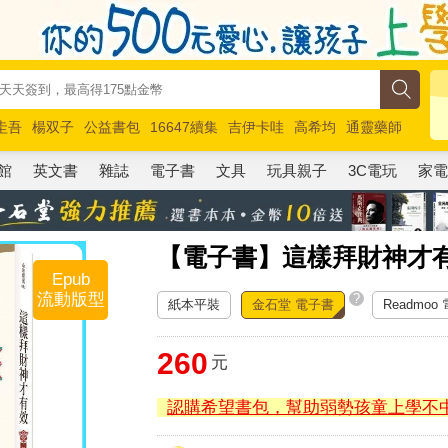
圭吾
楊双子
公益書包
16647續集
吉伊卡哇
高希均
通靈藥師
路邊攤新作
馬斯克
玩具總動員5
超慢跑
館
英文書
雜誌
電子書
文具
玩具親子
3C電玩
家
【電子書】這樣拜財神才
Epub
流動版型
?
紙本平裝
金石堂 電子書
Readmoo
260
元
認購希望書包，幫助弱勢孩童上學不