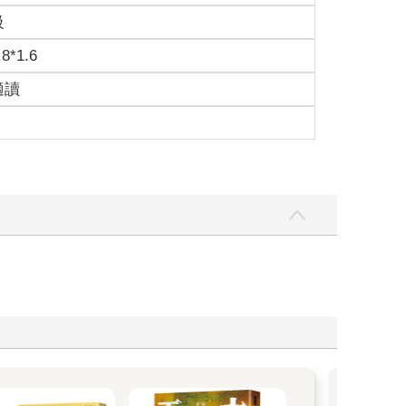
級
.8*1.6
適讀