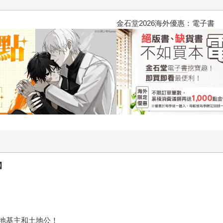
2026金石堂暑假漫博〈你好，我
】
地基主和土地公！