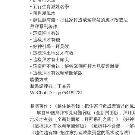
• 五行生肖派姓名學
• 預售屋風水
• 越住越有錢：把住家打造成聚寶盆的風水改造法
拜拜系列著作
• 這樣拜才有效
• 這樣拜才有錢
• 好神引導一拜見效
• 這樣拜土地公才有效
• 這樣拜才有出頭天
• 這樣拜不會錯：解答50個拜拜常見疑難雜症
• 這樣拜才有效精華圖解版
聯繫方式
臉書請搜尋：王品豊
WeChat ID：qq754182731
相關著作：《越住越有錢：把住家打造成聚寶盆的風
──解答50個拜拜常見疑難雜症（全新封面版，拜
地公才有效（全新封面版，拜拜系列之四）》《好神
《這樣拜才有效精華圖解版》《這樣拜不會錯－－解
《越住越有錢--把住家打造成聚寶盆的風水改造法》