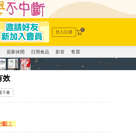
0
登入/註冊
電
居家休閒
日用食品
影音
售票
有效
 電子書
中斷！