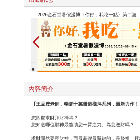
春光ｘ奇幻基地｜全書系展
內容簡介
【王品豊老師．暢銷十萬冊這樣拜系列．最新力作！
您四處求財拜財神嗎？
您知道哪位財神最能助您一臂之力、為您送財嗎？
求財固然要拜財神，而最基礎最關鍵的，是祭祖、拜