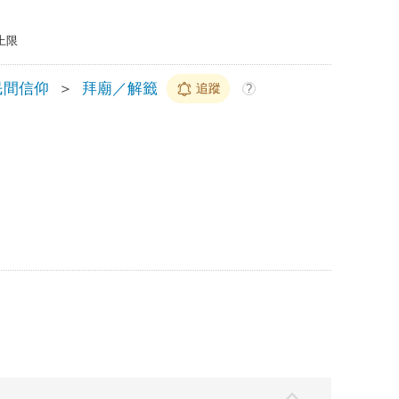
上限
民間信仰
＞
拜廟／解籤
追蹤
?