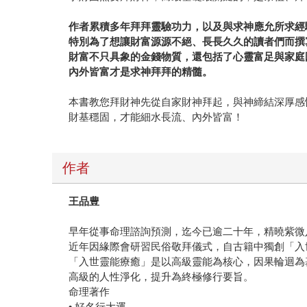
作者累積多年拜拜靈驗功力，以及與求神應允所求經
特別為了想讓財富源源不絕、長長久久的讀者們而撰
財富不只具象的金錢物質，還包括了心靈富足與家庭
內外皆富才是求神拜拜的精髓。
本書教您拜財神先從自家財神拜起，與神締結深厚感
財基穩固，才能細水長流、內外皆富！
作者
王品豊
早年從事命理諮詢預測，迄今已逾二十年，精曉紫微
近年因緣際會研習民俗敬拜儀式，自古籍中獨創「入
「入世靈能療癒」是以高級靈能為核心，因果輪迴為
高級的人性淨化，提升為終極修行要旨。
命理著作
• 好名行大運