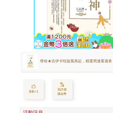
呀哈★吉伊卡哇旋風再起，精選周邊看過來
寫評價
喜歡+1
賺金幣
活動訊息