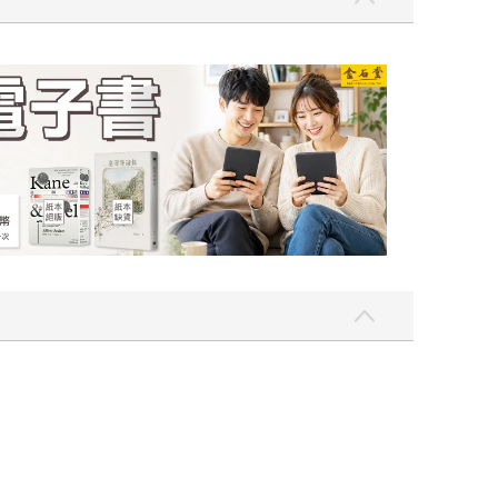
吃一點〉第二波
金石堂2026海