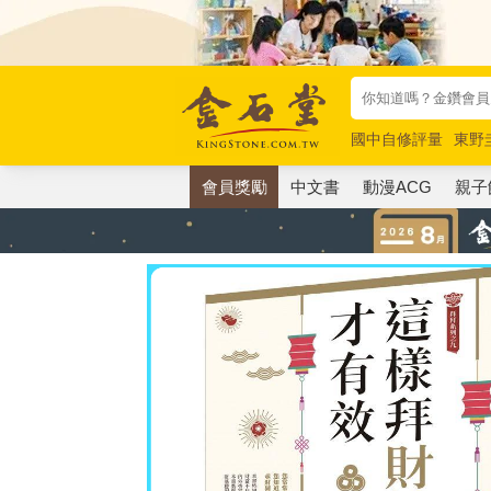
國中自修評量
東野
唯紅花綻放
奧德賽
會員獎勵
中文書
動漫ACG
親子