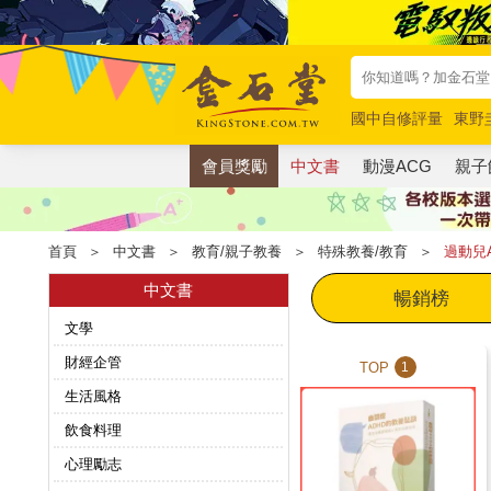
國中自修評量
東野
唯紅花綻放
奧德賽
會員獎勵
中文書
動漫ACG
親子
首頁
＞
中文書
＞
教育/親子教養
＞
特殊教養/教育
＞
過動兒A
中文書
暢銷榜
文學
財經企管
TOP
1
生活風格
飲食料理
心理勵志