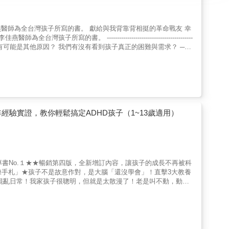
書。 獻給與我背靠背相挺的革命戰友 幸
------------------------------------ 注意力不足過動症，從定義到藥物，從診斷到處置， 從來就
‧佳燕醫師問孩子：「既然你那麼討厭
大，媽媽只有帶我去看病時，才會對我笑。」 ‧一位母親哭
hellip;」 ‧「有錢帶出國讀書，沒錢留台
餐喝含咖啡因的奶茶，孩子過於興奮，又或剛上小一，還不習慣與幼
經驗實證，教你輕鬆搞定ADHD孩子（1~13歲適用）
因素的交織，只是在台灣的教育場域裡，容易簡化成：老師請家長帶
動症，佳燕醫師並非反對看診、用藥，她有疑慮的是輕易診斷與用
著作。另外，佳燕醫師認為哪怕是有過動症傾向的孩子，她也希望大
醒： 1.我們是否窄化了「正
訓練專書No.１★★暢銷第四版，全新增訂內容，讓孩子的成長不再被科
還是改變教育、教養的方式？ 3.使用藥物讓孩子聽話、變乖，是否
練手札」★孩子不是故意作對，是大腦「還沒學會」！直擊3大教養
小孩」的標籤，卻也貼上了另一個「病態」的標籤；一個簡單的藥物
結混亂日常！我家孩子很聰明，但就是太散漫了！老是叫不動，動作
是用藥後，才是孩子的原貌？用藥後，孩子是更有自信，還是徹底毀
不夠……到底問題出在哪？其實，不是孩子不做，是不知道該怎麼
互動與價值觀，更與台灣的大人如何看待孩子，息息相關。 6.面對
將父母的大腦借給孩子，６步驟協助孩子建立好習慣、激發孩子的潛
中，注意力不足過動症，從定義到藥物，從診斷到處置，從來就不是
法，孩子的執行能力是可以訓練的！根據兒童發展最新研究顯示，
系人文暨社會
：配合兒童大腦發育、生心理發展，針對不同年齡層，運用4階段
董事長）、米米（迷路＆
升孩子的11項執行能力，搭配28個實際教養案例，分析問題根