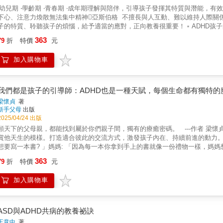
‧幼兒期 ‧學齡期 ‧青春期 ‧成年期理解與陪伴，引導孩子發揮其特質與潛能，
下心、注意力煥散無法集中精神亞斯伯格 不擅長與人互動、難以維持人際
子的特質、聆聽孩子的煩惱，給予適當的應對，正向教養很重要！﹡ADHD孩
過動該怎麼辦？‧可以使用沙漏或碼表計時，訓練孩子感受時間，並練習等待。‧
363
79
折
特價
元
日程表，擅用鼓勵與獎勵，訓練孩
伯格孩子的教養良方孩子總是不擅長處理人際關係、不會表達情緒、開不起玩笑
加入購物車
的禮節。‧教導孩子練習說謝謝、對不起、沒關係等，並依場合做回應。‧製作心
子的教養良方孩子總堅持一定的順序、無法接受意外或改變、討厭被觸摸該怎麼
達。‧將步驟依序劃分，以插圖提示內容，張貼於顯眼處教導孩子。‧孩子對肌膚
ASD孩子，台灣權威醫師的溫暖建議！除了孩子與家庭的努力，外界的接納與
我們都是孩子的引導師：ADHD也是一種天賦，每個生命都有獨特的
人們，透過正向循環，讓世界更美好。
梁懷貞
著
子的期待，了解孩子的特質，用寬容的心和孩子相處，一起去學習接受新的事
新手父母
出版
戰。 ──翁菁菁 醫師家長永遠是孩
2025/04/24 出版
子的信心，孩子也會放棄了自己，和孩子
願天下的父母親，都能找到屬於你們親子間，獨有的療癒密碼。 ---作者 梁懷
──陳玉蘭 職能治療師台灣權威醫師強力推薦！本書特色 1、【全書圖解
賞他天生的模樣。 打造適合彼此的交流方式，激發孩子內在、持續前進的動力。 
因與意義，輕鬆了解相關知識與教養方式，提升親子相處品質。 ２、【多元
想要寫一本書? 」 媽媽: 「因為每一本你拿到手上的書就像一份禮物一樣，媽媽想
齡期、青春期，提出不同對應及解決辦法，讓父母更懂得如何教養孩子。 ３
「我送給你什麼啊? 我送給你一本等你到30年後看到它都還會笑的魔法書!」 小馬
363
伯格等症狀，本書提出建議、方法，職場更順利，親子及夫妻關係更融洽。
79
折
特價
元
愛。 你可以不要送人任何實質的禮物，但是你不能不學會怎麼在生活中分享和表
母的你，為你帶來方向。 ⊙本書章節 Part 1正視孩子的不同，從覺察他的困難開始 
加入購物車
說故事勝於講大道理 Part 4放膽讓孩子探索，生活中處處可學習 Part 5滋養
提升自信 Part 7穩固自己的神光，才能引導孩子發光 Part 8培養親子自癒力
引領父母親重新覺察孩子的內心世界。 -跨越ADHD教養主題，不限於特殊兒教
引起反思，並從建議練習中獲益。 -注重全家身心的整合照護，書末提供十個親
ASD與ADHD共病的教養祕訣
一家人，她的親身經歷一定能照亮更多的家庭。我誠摯地推薦您打開本書，學習
王意中
著