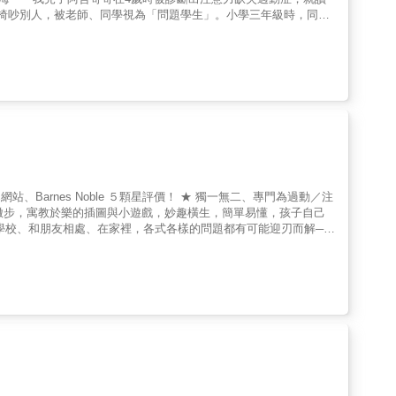
椅吵別人，被老師、同學視為「問題學生」。小學三年級時，同學
說，怪物的媽媽就是「女巫」！在「女巫」眼中，「怪物1號」始
。我們夫妻用盡方法耐心陪伴、教導阿哲哥哥，也尋求專業協助，
讀書，國中會考，以黑馬之姿考上建中！大學考上台大物理系、直升
緩慢，終於能走出坑坑窪窪的迷宮。
獨一無二、專門為過動／注
床掰掰，上學不遲到 ‧放鬆心情，免慌張 ‧專心注意，不分神 ‧請人幫
薦給家長、一般老師、特教老師、輔導老師、家庭扶助社工，或其他
青
極、讓人開懷、振奮、自信心大振&hellip;&hellip;文字風格清
拉‧英格索爾博士，美國《家有過動兒》作者 「內容實在、問
sh;哈維‧帕克博士，美國知名注意力缺陷（ADD）專家 「很高
專業人員初級訓練的參考手冊，和父母及老師在教導ADHD患者的