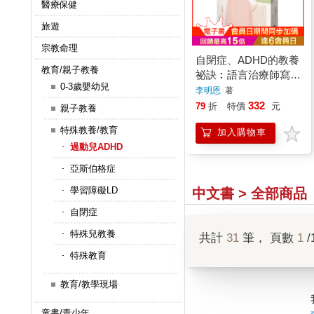
醫療保健
旅遊
宗教命理
自閉症、ADHD的教養
教育/親子教養
祕訣︰語言治療師寫給
0-3歲嬰幼兒
父母的治療指南
李明恩
著
332
79
折
特價
元
親子教養
特殊教養/教育
加入購物車
過動兒ADHD
亞斯伯格症
學習障礙LD
中文書 > 全部商品
自閉症
特殊兒教養
共計
31
筆， 頁數
1
/
特殊教育
教育/教學現場
童書/青少年