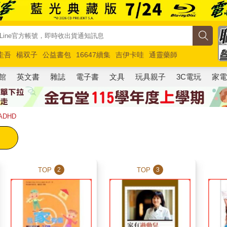
圭吾
楊双子
公益書包
16647續集
吉伊卡哇
通靈藥師
路邊攤新作
馬斯克
玩具總動員5
超慢跑
館
英文書
雜誌
電子書
文具
玩具親子
3C電玩
家
DHD
TOP
TOP
2
3