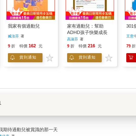
我家有個過動兒
家有過動兒：幫助
30
ADHD孩子快樂成長
臧汝芬
著
王意
高淑芬
著
162
216
9
折
特價
元
9
折
特價
元
79
折
貨到通知
貨到通知
1
我期待過動兒被賞識的那一天