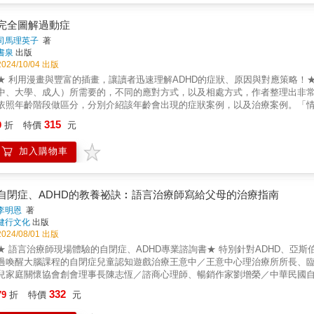
爆走的媽）、李家雯／海蒂（諮商心理師）、吳嘉苓（台大社會系教授）、林
源，輕鬆解決讓父母頭痛20項日常生活大小事；6步驟幫助孩子建立健康的科
學院特聘教授）、留佩萱（美國諮商教育與督導博士）、胡展誥（諮商心理師
代的教養方法」、「與學校老師攜手協助孩子成長的關鍵方法」、「最前緣的
完全圖解過動症
（雲林縣立樟湖生態中小學校長）、曾凡慈（中研院社會所副研究員）、黃志
鬆解新世代的教養難題！【６步驟完成執行力訓練】Step 1：確認想解決的問題行
附設中和紀念醫院家庭醫學科主治醫師；高雄市政府衛生局局長）、楊力州（
司馬理英子
著
守的步驟（父母提供誘因，孩子有成功表現時鼓勵他。）Step 4：將步驟製
書泉
出版
姓氏筆劃順序排列） ◎台灣的小朋友，無論是不乖、不安靜、成績不符合家長、老師期待，或是各種怪奇的原因，往往被中小學或幼兒園老
Step 5：監督孩子依流程步驟執行，漸漸內化成習慣（父母提醒：「你現在需要
2024/10/04 出版
師建議去看醫生。他們有的填了量表，有的在診間不到十五分鐘，輕而易舉地就獲得ADHD（注意力
對自己說：「我現在應該做什麼呢？」）【輕鬆解決20個父母最頭痛的問題】
Disorder）的身分。然而，在所有獲得ADHD身分的小朋友中，有多少是名
★ 利用漫畫與豐富的插畫，讓讀者迅速理解ADHD的症狀、原因與對應策略！
練習、準時就寢、整理書桌、寫作業、收納筆記或作業、寫報告、準備考試、
爭的社會中，焦慮的父母（通常是母親）、威權而失靈的教育、對小孩有偏見
中、大學、成人）所需要的，不同的應對方式，以及相處方式，作者整理出非常
動行為、管理焦慮、應對計畫變動、不要動不動就哭、學習解決問題執行力＝
友確實需要醫療（我所認識的精神科醫師也大多是很嚴謹的），但是有更多AD
依照年齡階段做區分，分別介紹該年齡會出現的症狀案例，以及治療案例。「
大腦反應機制的模擬訓練※初版書名為《教出孩子的行動力》
容忍、缺乏思考之下的受害者。 ──摘自王秀雲（國立成功大學醫學系人文暨社會醫學科教授兼主任）推
排隊等候」等，擁有這些特徵的ADHD兒童。無論是在學校的生活，還是家庭生
315
9
折
特價
元
「我們根本不把孩子當孩子看」。孩子需要從玩耍中學習與成長；我們卻要孩
連他們身邊的人，身上的壓力會越來越大，有些兒童甚至因此而放棄學習、產
排，完全剝奪了孩子的天性與「自由玩樂」的內在需求。 或許，不正常的是大
漫畫與豐富的插畫，搭配淺顯易懂的文筆，全方面地解說，從ADHD的症狀、相
加入購物車
的那一天》這本書能被更多人讀到。這本書會為你帶來全新的視野，讓你知道
ADHD兒童生活節奏的方法」、「培養ADHD兒童對事物的積極性的對話方式
孩子去開拓異於主流但卻屬於他自己的道路。 甚至，任何不被社會主流所接納
了多種在日常生活中可以立即運用的具體建議。並且也包含了許多作者想要告訴A
會找到屬於自己發光的舞台。 ──摘自陳志恆（諮商心理師）推薦序 ◎李佳燕醫師從醫學的專業提醒：先從孩子在生理上的發展基礎開始，再瞭解
童本人的訊息。
不同階段兒童發展的特徵與行為，然後看見自身家庭教養方式對孩童的影響，
自閉症、ADHD的教養祕訣︰語言治療師寫給父母的治療指南
基礎的行為觀察，輕易地對孩子貼上各種標籤。 ──摘自郭駿武（台灣親子共學教育創辦人）推薦序 ◎究竟孩子的
李明恩
著
認知？若從老師端知道孩子發生某些事件，請先不帶譴責、有耐心地詢問孩子
健行文化
出版
知曉的緣由，因此讓老師錯誤解讀了孩子的行為。事後，就可以再和老師溝通，
2024/08/01 出版
孩子有過動傾向，那麼，請詢問孩子以前的老師，他所瞭解的你家孩子，並請
★ 語言治療師現場體驗的自閉症、ADHD專業諮詢書★ 特別針對ADHD、亞
任的老師，可供老師參考。 其他，如孩子安親班的老師、美語補習班老師、各
過喚醒大腦課程的自閉症兒童認知遊戲治療王意中／王意中心理治療所所長、
診的小兒科醫師或家庭醫師，就他們所認識的孩子，給你意見，以協助你提供老
兒家庭關懷協會創會理事長陳志恆／諮商心理師、暢銷作家劉增榮／中華民國自閉症基金
是過動兒，去看診吧！｣父母怎麼辦？
療師在第一線體驗的自閉症、ADHD專業諮詢書發展中的孩子認知能力與智能
332
79
折
特價
元
想法，努力讓他們一邊開心玩樂一邊學習。還研發市面上沒有販售的玩具，並
用單純與簡單的方法讓孩子自己「思考」複雜與困難的課程，單純與有趣的反