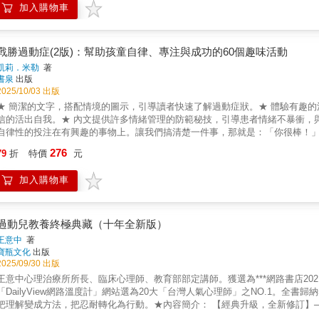
加入購物車
來說也是必備的學習。對ADHD、亞斯伯格症候羣、邊緣人格障礙、自閉症光
療經由分享臨床豐富的實際事例，具體提示遊戲治療、認知行為治療、語言治
踐與練習更是不能忽視，因此本書會具體介紹在家可以做的口腔按摩、呼吸法
方法，即使在家也可以輕鬆進行。尤其如果家庭、學校生活可以發揮協同效應
戰勝過動症(2版)：幫助孩童自律、專注與成功的60個趣味活動
凱莉．米勒
著
書泉
出版
2025/10/03 出版
★ 簡潔的文字，搭配情境的圖示，引導讀者快速了解過動症狀。★ 體驗有趣
信的活出自我。★ 內文提供許多情緒管理的防範秘技，引導患者情緒不暴衝，
自律性的投注在有興趣的事物上。讓我們搞清楚一件事，那就是：「你很棒！
小孩們）的其中之一就是過動症。雖然過動症很普遍，但它也可能讓你感到挫
276
79
折
特價
元
過動症的老大。過動症不能掌控你的人生──「你」才是自己人生的主角。本書
了解自己和過動症，學習簡單的工具，現在你可以開始使用，讓自己更有自信
加入購物車
哪一種類型的過動症，並知道自己有哪些症狀，還有過動症可以為你帶來什麼
學到：從管理激動的情緒到覺得無聊時怎麼做，再到能在學校守規矩，你可以
做出明智的決定。從〈與過動症共處〉一篇，你可以學到：不管你在家、在學
天練習，像是製作「早晨地圖」或「每週作業表」，還有當你感到不高興時該
過動兒教養終極典藏（十年全新版）
管與組織的技巧，你已經做好充足的準備，可以處理任何情緒和阻礙，這樣你
王意中
著
寶瓶文化
出版
2025/09/30 出版
王意中心理治療所所長、臨床心理師、教育部部定講師。獲選為***網路書店202
「DailyView網路溫度計」網站選為20大「台灣人氣心理師」之NO.1。全書
理解變成方法，把忍耐轉化為行動。★內容簡介： 【經典升級，全新修訂】────家長與老師一致推崇的ADHD教養經典────「沒有孩子天生
想當讓人抓狂的大麻煩。」過動兒不是愛搗蛋，而是需要一套合身的引導方式。▎15項