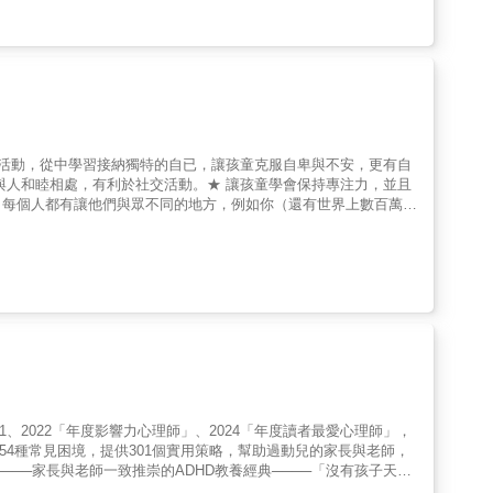
譜的診斷和治療，並收錄通過喚醒大腦課程的自閉症兒童認知遊戲治
療的方法。最重要的學習除了在特殊治療室進行之外，日常生活的實
、模仿問候、餅乾餵食、積分遊戲、美術遊戲、汽車遊戲等各種練習
，效果自然可以期待。
的活動，從中學習接納獨特的自已，讓孩童克服自卑與不安，更有自
與人和睦相處，有利於社交活動。★ 讓孩童學會保持專注力，並且
」每個人都有讓他們與眾不同的地方，例如你（還有世界上數百萬個
折、孤單甚至無力。好消息是，有了正確的技巧和知識，你可以成為
將會帶給你全新的方法管理你的過動症，透過有趣的活動，你會更
、更能掌控自己。從〈過動症與我〉一篇，你可以學到：了解自己是
好處，你還需要努力什麼。從〈過動症不是我的老大〉一篇，你可以
學到很多超有幫助的技巧，幫助你管理憤怒、保持專注、衝動管理與
校或和朋友相處，你都能在這篇學到許多「行動」的課程，你可以每
如何表達自己的方法。《戰勝過動症》這本書提供了很多有關自我控
就有更多的精力，可以專注在你覺得有趣的事情上。
1、2022「年度影響力心理師」、2024「年度讀者最愛心理師」，
歸納54種常見困境，提供301個實用策略，幫助過動兒的家長與老師，
成長挑戰 × 54個困境 × 301個實用策略 ▎●●衝動、插話、