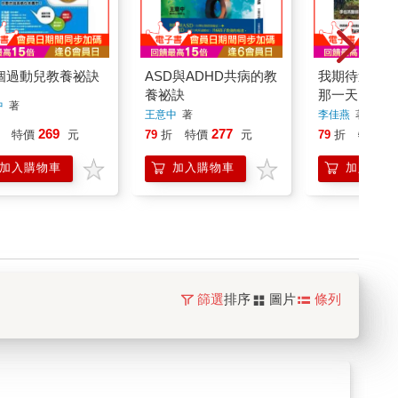
1個過動兒教養祕訣
ASD與ADHD共病的教
我期待過動兒
養祕訣
那一天
中
著
王意中
著
李佳燕
著
269
277
3
特價
元
79
折
特價
元
79
折
特價
加入購物車
加入購物車
加入購物
篩選
排序
圖片
條列