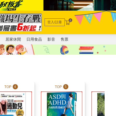
0
登入/註冊
電
居家休閒
日用食品
影音
售票
TOP
TOP
TOP
4
5