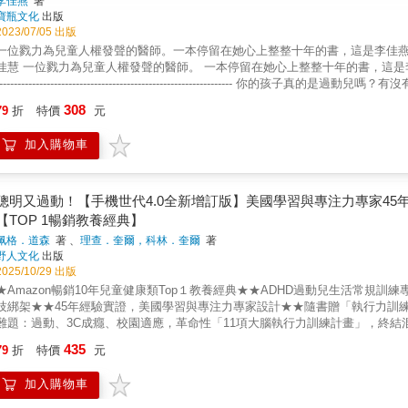
李佳燕
著
寶瓶文化
出版
2023/07/05 出版
一位戮力為兒童人權發聲的醫師。一本停留在她心上整整十年的書，這是李佳燕醫師為全台灣孩子所寫的
醫師。 一本停留在她心上整整十年的書，這是李佳燕醫師為全台灣孩子所寫的書。 ------------------------------------------
--------------------------------------------------------------- 你的孩子真的是過動兒嗎？有沒有可能是其他原因？ 我們有沒有看到孩子真正的困難與需求？ ──
對輕易診斷、用藥的李佳燕醫師，心疼地大聲疾呼── 各界人士一致推薦。 【特別企劃】當老師說：｢你的孩子是過動兒，去看診吧！｣父母怎
308
79
折
特價
元
麼辦？ -------------------------------------------------------------------------
不是一個單純的醫療問題。 它與家庭的教養、學校的教育、社會如何看待孩子 以及其價值觀，密不可分。 
加入購物車
吃過動症的藥，為什麼從小到高三，還是繼續看診、吃藥呢？」 孩子說：「因為從小到
著說：「我只好拜託孩子，上課不要再講話了，但孩子就是做不到，我只好在他的嘴巴貼上膠布&hellip;&
吃藥。」──一位精疲力竭的母親。 當孩子在座位上坐不住、頻頻講話、功課經常無法完成、考試分數差、和同學打架、嗆老師&hellip;&hellip;
這些惹大人不悅的行為，背後的原因可能很多，從睡眠不足，孩子躁動，到早
聰明又過動！【手機世代4.0全新增訂版】美國學習與專注力專家45年
兒園不同的上課方式，甚或與家長的教養或老師的教育有關，且還可能是多重
【TOP 1暢銷教養經典】
孩子去看醫生，而在問診及做完量表後，孩子開始服用過動症的藥。 佳燕醫師長年關注兒童人權，甚至為傾聽孩子心事，她將診所的下半天空出
佩格．道森
著 、
理查．奎爾，科林．奎爾
著
來，專注與孩子談話。今日，她以萬般心疼也心痛的心情寫下這本書。 關於過
野人文化
出版
藥，而本書，除了她看診的案例，更多的是援引國外醫師與專家學者的研究及
2025/10/29 出版
人能看見孩子其他的天賦；因為當一個孩子被肯定而有信心時，他就能活出屬於自己的價值與意義。 佳燕醫師的提
★Amazon暢銷10年兒童健康類Top１教養經典★★ADHD過動兒生活常規
常」的定義？ 2.當教育、教養有問題時，解決方法是要孩子看病吃藥來適應，
技綁架★★45年經驗實證，美國學習與專注力專家設計★★隨書贈「執行力訓
剝奪了多元發展的可能？ 4.注意力不足過動症的診斷，似乎撕掉了孩子「壞
難題：過動、3C成癮、校園適應，革命性「11項大腦執行力訓練計畫」，終
治療，孩子看似狀況有「進步」，大人滿意，小孩少受苦，卻分不清用藥前還
拖拖拉拉，做事常分心，動不動就愛哭，專注力不持久、組織力太弱、堅持力
了自信？ 5.注意力不足過動症，牽涉到教育問題、家庭問題，甚至整個社會的
435
79
折
特價
元
做！這些孩子資質好、潛力佳、動機夠，缺乏的只是大腦的統整力與執行力！
家庭的功能、學校的角色和社會的運作，隨著時代變遷，在瓦解、重塑、翻轉
在天賦！作者45年來的研究與諮詢訓練經驗證明：父母在對的時間、用對的方
一個單純的醫療問題，尤其處在重視兒童人權，營造多元社會的趨勢，未來更不會是。 ★本書特色： ◎王秀雲（國立成功大學醫學
加入購物車
很多有能力的孩子，都出現「執行能力不足」情形。美國學習與專注力專家教你
醫學科教授兼主任）、陳志恆（諮商心理師）、郭駿武（台灣親子共學教育創辦人）撰推薦序 ◎史英（人本教育基金會
兒童執行能力評量表，找出孩子的強項、弱項；輔以循序漸進的訓練和技巧，提