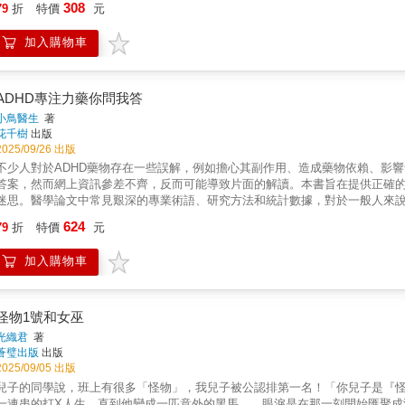
308
79
折
特價
元
忘東忘西、情緒爆炸……孩子不是故意不聽話，而是大腦真的無法「煞車」。▍
拖延？你快爆炸，他卻比你更慌亂。‧孩子上課坐不住，甚至起身走動？老師頭
加入購物車
你開始懷疑，是不是自己教不好？陪伴過動兒的日子，有時像打仗，有時像猜謎
不是缺陷，是一種獨特的發展特質。孩子需要的，不是標籤，而是有人願意理解
場，陪伴父母與老師度過最混亂的階段。他從多年實務經驗中，整理出最關鍵的
「診斷評估、親師溝通、班級經營」等核心議題。全書歸納54種常見困境，提供
ADHD專注力藥你問我答
忍耐轉化為行動。【特別收錄】．父母和老師最關心的15個過動兒教養Q&A．
小鳥醫生
著
師全面修訂與重新編排，推出十年全新版。◎這本書適合誰？・家有ADHD孩子
花千樹
出版
和老師最關心的過動兒教養Q&A：Q：該讓孩子知道自己是ADHD嗎？A：可
2025/09/26 出版
本，引導他認識自己。對學齡兒童，不必強調「ADHD」這個名稱，重點是幫助
不少人對於ADHD藥物存在一些誤解，例如擔心其副作用、造成藥物依賴、影
代表什麼？A：「疑似」兩個字，提醒我們及早介入。ADHD的成因是生理因
答案，然而網上資訊參差不齊，反而可能導致片面的解讀。本書旨在提供正確
該讓同學知道孩子是ADHD？ A：在告知之前，請先徵詢孩子的父母同意。不
迷思。醫學論文中常見艱深的專業術語、研究方法和統計數據，對於一般人來
孩子相處，並凸顯ADHD孩子的優勢與特質，幫助他融入班級。Q：ADHD孩子
究的主要結果，有效地學習更多有關知識。每章設有「TL;DR」閱讀摘要，方
624
常，但注意力缺陷，造成他在學習上容易分心，也常出現忘東忘西的狀況。或許
79
折
特價
元
千變萬化，每種藥都有它的獨特之處，某些藥物不可和ADHD藥物一起服用，例
行力，是改善專注的關鍵。◎我常說：「診斷是一種溝通，是瞭解與認識孩子
緊記服用任何藥物之前，一定要諮詢醫生或藥劑師。無論孩子是資優還是天資平
辭。」同時，診斷應該是一段嚴謹的推論過程。切記，請勿將你我眼前的麻煩現
加入購物車
忽視孩子的需求，適當的藥物治療能幫助孩子充分發揮潛力，找到屬於他們的最
三秒膠，黏得快，除去難。標籤過量，有礙孩子身心健康。」實務上，當你長期
題，只有值得探討的想法。每個孩子的情況都不一樣，我們應該全面理解和考慮
心。──摘自【新版自序】〈啟動ADHD的教養執行力〉
Facebook專頁超過51,000人追蹤。 作者曾任職公立醫院精神科多年，
精神醫學知識。 前作《精神科待命30小時+》獲選第四屆香港出版雙年獎生活及
怪物1號和女巫
年度暢銷中文書「生活健康」類第二位書籍。 本書透過問答和對話方式，講解
光織君
著
症等。小鳥醫生甚至為那些艱深難懂的醫學論文和研究做撮要，以顯淺易懂且
蒼璧出版
出版
便選擇適合的治療方案。
2025/09/05 出版
兒子的同學說，班上有很多「怪物」，我兒子被公認排第一名！「你兒子是『
一連串的打X人生，直到他變成一匹意外的黑馬……眼淚是在那一刻開始匯聚成