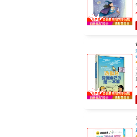
意
就
忙，萬事