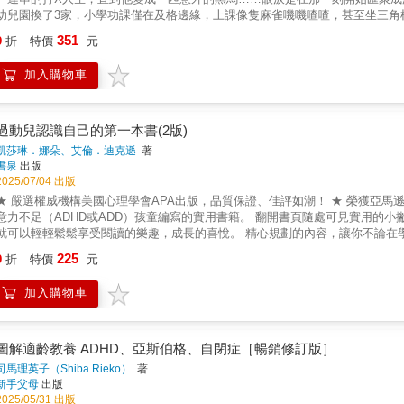
幼兒園換了3家，小學功課僅在及格邊緣，上課像隻麻雀嘰嘰喳喳，甚至坐三角
叫他「怪物1號」，大家說，班上有很多怪物，我兒子被公認排第一名，他們也
351
9
折
特價
元
終很可愛，無邊的淚海是女巫媽媽的愛，在那裡，怪物1號可以像小魚快樂悠遊
才有小小進步。到了國中，兒子遇到願意接納他的良師益友，開始靜下心用功
加入購物車
台大博士班……告別怪物1號的旅程，我們全家走了10多年，雖如蝸牛爬行般
過動兒認識自己的第一本書(2版)
凱莎琳．娜朵、艾倫．迪克遜
著
書泉
出版
2025/07/04 出版
★ 嚴選權威機構美國心理學會APA出版，品質保證、佳評如潮！ ★ 榮獲亞馬遜網站、Barnes Noble ５顆星評價！ ★ 
力不足（ADHD或ADD）孩童編寫的實用書籍。 翻開書頁隨處可見實用的小撇步，寓教於樂的插圖與小遊戲，妙趣橫生，簡單易懂，孩子自己
可以輕輕鬆鬆享受閱讀的樂趣，成長的喜悅。 精心規劃的內容，讓你不論在學校、和朋友相處、在家裡，各式各樣的問題都有可能迎刃而解──
‧做功課，沒煩惱 ‧交朋友，很輕鬆 ‧牢記事項，不遺忘 ‧情緒困擾，有出路 ‧賴
225
9
折
特價
元
通 本書是美國心理學會APA出版，適合過度好動或注意力易於渙散的孩童自行閱讀，也適合親子、師生共讀。原文書最新第三版增修內
容更是貼心增列了【家長須知事項】，還有許多相當實用的補充資源，適合推
加入購物車
青少年、成年大哥哥、大姊姊等，作為輔導、扶助ADHD或ADD孩童參考之用。 聯合推薦： ‧高淑芬 臺大醫院精神科主治醫師 ‧陳信昭 兒童
少年精神科專科醫師 ‧蔡美馨 社團法人台灣赤子心過動症協會祕書長 好評推薦： 「本書不負眾望，如同先前版本一樣，令人愛不釋手，新增修
的精采內容與風貌，更是大幅超越舊版的風采，引人入勝&hellip;&hellip;正面、積
新、簡潔，毫不拖泥帶水，孩子自行覽讀也能夠通曉無阻。」&mdash;&mdash;芭芭
圖解適齡教養 ADHD、亞斯伯格、自閉症［暢銷修訂版］
題情境切合實情、沒有泛泛空談的文辭，很實際又好用的工具書。」&mdash;&mda
司馬理英子（Shiba Rieko）
著
興見到本書譯成中文本，不但可以作為ADHD患者自助的參考書籍，也可以作為
新手父母
出版
工具書。」&mdash;&mdash;高淑芬，臺大醫院精神科主治醫師
2025/05/31 出版