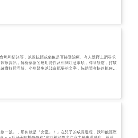
那些讓大人氣炸、孩子委屈的教養現場：‧孩子寫作業老是分心、
痛，孩子也被貼上「問題學生」。‧孩子遇到一點小事就情緒失控？
，這不是因為你沒耐性，而是這條路真的不容易。請記得，ADHD
、陪伴、引導他。●●王意中臨床心理師深入特殊兒家庭與校園現
15個成長挑戰，涵蓋「專注力、學習策略、社交技巧」，以及
301個實用策略，幫助過動兒的家長與老師，把理解變成方法，把
注意力缺陷過動症的20個延伸協助指南★本書特色：◎王意中心理
或疑似有ADHD孩子的父母・第一線老師與特殊教育工作者◎父母
視孩子心智年齡，調整說明方式。對學齡前幼兒，可以用故事或繪
他理解自己的特質，以及如何與他人相處。Q：「疑似」ADHD，
響食慾和情緒等，以致抗拒或猶豫是否接受治療。有人選擇上網尋求
素，但父母和老師的教養方式，也會影響孩子的進步程度。Q：該不
的醫療資訊，解析藥物的應用特性及相關注意事項，釋除疑慮，打破
要過度強調「ADHD」的診斷字眼，而是將重點放在引導同學如何與
說確實較難理解。小鳥醫生以淺白扼要的文字，協助讀者快速抓住研
書念不好，又常忘東忘西，怎麼辦？A：多數 ADHD 孩子智力正
便大家掌握重點後，更容易消化內容，亦有助增強記憶。藥物的應用
我們可以想想：「今天做了哪些讓ADHD孩子專注的事？」提升執
如ADHD兒童使用感冒藥必須格外謹慎，注意其潛在的相互作用。
的方式之一。但請勿成為我們逃避須為孩子做一些努力與改變的託
平，ADHD都可能對他們的日常生活和長期發展帶來深遠影響。別
象，直接歸於「ADHD」或「過動兒」這幾個字。否則「診斷就像
佳成長節奏。 任何問題都值得被提問和解答，世上沒有愚蠢的問
與ADHD孩子相處，你會發現這群孩子其實充滿著熱情、活力與貼
，不要道聽塗說或倉促下結論。本書特色 「小鳥醫生」
現為私人執業的精神科專科醫生，臨床經驗豐富，善用淺白的文字來傳達
科普類「出版獎」；《21世紀精神病院工作實錄》為香港**2023
有關ADHD藥物的使用方法、藥物種類、作用機制、副作用、禁忌
簡明扼要的文字分享精神醫學的迷思及研究結果，釋除讀者疑慮，以
怪物一號』，那你就是『女巫』！」在兒子的成長過程，我和他經歷
海⋯⋯我兒子阿哲哥哥在4歲時被診斷出注意力缺失過動症，就讀