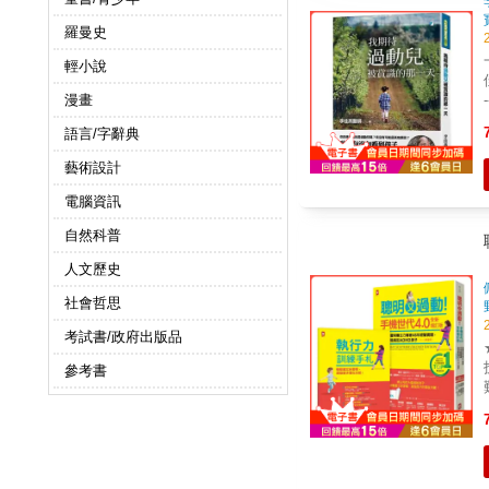
羅曼史
輕小說
佳慧 一位戮力為兒童人權發聲的
--
漫畫
反
語言/字辭典
藝術設計
電腦資訊
灣
自然科普
人文歷史
社會哲思
考試書/政府出版品
參考書