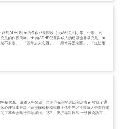
啟禎（財團法人醫院評鑑暨醫療品質策進會董事長；國立成功大學醫
技使用習慣、解決手機世代的成癮問題。全新增訂版，新增「手機世
）、翁士恆（國立東華大學諮商與臨床心理學系副教授）、陳清圳
腦神經科學知識」，以及更多「淺顯易懂的說明舉例」，幫助父母輕
中（高雄醫學大學醫學系醫學人文及教育學科副教授；高雄醫學大學
為Step 2：和孩子一起設定目標Step 3：列出孩子達到目標需遵
紀錄片導演）、楊巧玲（國立高雄師範大學教育學系教授）一致推薦
成規則清單，提醒孩子遵循（和孩子說：「去看看你的那張表。」）
做什麼呢？」）Step 6：父母逐漸減少監督的頻率和強度（孩子會
不足過動症，Attention Deficit Hyperactivity
起床後上學前準備工作、整理房間、收拾個人物品、做家事、才藝
符其實？有多少ADHD只是一塊掩蓋其他問題的黑布？有多少是高度競
★ 針對ADHD兒童的各個成長階段（從幼兒期到小學、中學、高
處理開放性任務、處理耗費心神任務、長期計畫、控制脾氣、控制衝
的老師，以及彷彿速食的醫療，所打造出來的？不可諱言，有些小朋
充足的作戰策略。★ 給ADHD兒童與成人的建議也非常充足。★
生活能力╳學習力╳解決問題能力╳夢想實踐能力執行力訓練計畫＝
HD小朋友是社會缺乏教育（養）理念、缺乏時間、缺乏耐心、缺乏
情緒不安定」、「經常忘東忘西」、「經常弄丟東西」、「無法耐心
薦序 ◎仔細想想，李醫師說得有道理：
活，都在不斷地經歷失敗與問題的產生，所以不僅是ADHD本人、
子從很小開始，就遵循繁瑣的社會規範，連怎麼玩都由大人主導與安
生憂鬱症、出現霸凌行為或是被霸凌，以及拒絕上學等等。本書中以
人，需要被治療的是整個社會。 殷切期盼，《我期待過動兒被賞識
處上的對策，以及其他各種需要被了解的ADHD相關事項。「調整
，你可以從截然不同的角度，去欣賞孩子的分心、過動或衝動，帶著
」、「利用手機或是遊戲與ADHD兒童相處的方法」等等，本書記載
的身心特質，都有值得賞識之處。大人的眼光改變了，孩子才有機
DHD兒童的父母與相關的教育人士，以及作者想要告訴ADHD兒
最重要的是瞭解孩子的特質與興趣，不要以一時或威權、功利價值為
哪一些表現，讓老師會有這樣的
，傾聽孩子。孩子每一個讓老師擔心的行為，也許背後都有老師並不
讓老師能更理解孩子。 不過，如果孩子之前的老師，從未懷疑過
老師告知從過去的經驗中，與孩子互動最好的方式，好讓你能轉告現
斯伯格症候羣、邊緣人格障礙、自閉症光譜的診斷和治療★ 收錄了通
種才藝班的老師等等，都是可以諮詢的對象。 也請詢問孩子從小看
臨床心理師李崇建／薩提爾成長模式推手孫中光／社團法人臺灣自閉
師其他面向的觀察。 ──摘自【特別企劃】當老師說：｢你的孩子
會執行長歐淑娟／兒科、肥胖專科醫師 一致推薦語言治
較低並不代表他們不會思考，身為語言治療師的作者試著體恤孩子的
為每個孩子量身訂做適合的課程。這是一種喚醒孩子大腦的課程，使
覆學習不僅能幫助自閉症的孩童，對廣泛性發展障礙的孩子、過動兒