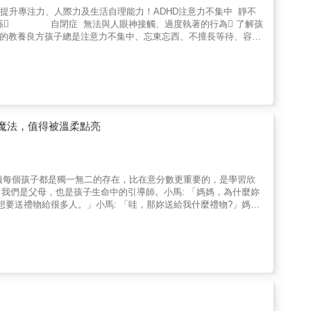
有效提升專注力、人際力及生活自理能力！ADHD注意力不集中 靜不
關係 自閉症 無法與人眼神接觸、過度執著的行為 了解孩
子的教養良方孩子總是注意力不集中、忘東忘西、不擅長等待、容易
運用備忘錄與便條紙記下待辦事項，貼在顯眼處幫孩子記憶。‧規劃
子集中精神完成目標。 ﹡亞斯
該怎麼辦？‧以圖畫或書寫的方式，告訴孩子日常生活或與人相處
情卡片，訓練孩子表達感受，並藉此聆聽孩子的煩惱。 ﹡自閉症孩
辦？‧對孩子下指示要簡單明確、一次只講一件事，不要同時傳
感覺敏銳討厭被觸碰，留意相處時不要隨意觸碰。 面對ADHD或
支持同時扮演著重要角色。期待有更多人一起守護這群比較特別的
魔法，值得被溫柔點亮
 ──黃雅芬 醫師調適自己對孩
物，並接受不同的挑
子最好的後盾，一但我們失去對孩
一起努力，用勇氣嘗試和解決問題。
貞 每個孩子都是獨一無二的存在， 比在意分數更重要的，是學習欣
】 以插畫圖解說明專業知識，讓父母更能理解孩子行為背後的原
我們是父母，也是孩子生命中的引導師。 小馬: 「媽媽，為什麼妳
對應方法】 針對孩子不同的狀況，並依年齡階段分成幼兒期、學
要送禮物給很多人。」 小馬: 「哇，那妳送給我什麼禮物?」 媽媽:
、【成人問題也可以解決】 父母、成人也可能會有ADHD、亞斯
: 「真的嗎? 這本書真的有魔法?」 孩子啊! 這本書真正的魔法是
達愛。 你正在經歷教養焦慮嗎？ 這本書，不只懂孩子，更懂身為父
Part 2理解孩子的問題，背後是一個需求 Part 3打開孩子的心門，
孩子的內在，用家裡溫暖流動的愛 Part 6點燃孩子的動力，以正向鼓勵
，十個讓親情加溫的魔法儀式 ⊙本書特色 -從同理孩子的家長視角寫作，
養，章節主題適用於每個家庭。 -結合真實故事與探索建議，實例能
子魔法儀式為減壓妙方。 我相信養育特殊兒這條路上不是只有凱西
ADHD家庭相處的苦辣與酸