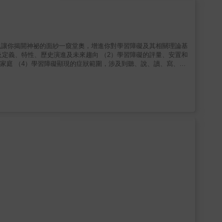
mdash;楊俐容（心理教育專家、CareMind耕心學院知識長）
關鍵。&mdash;&mdash;陳志恆（諮商心理師、暢銷作家，
The Blessing of a B Minus作者 本書沒有教養魔法，而
位作者在這本書教我們，做父母的如何讓孩子感到安全、被看到了
以讓你揭開神祕的面紗一窺堂奧，增進你對學習障礙及其相關理論基
middot;湯普森博士，《撫養該隱》作者 對於每個渴望自
必備之書。本書說明了每個父母不必要是完美，但是只要陪在孩子身
是現在與將來）。本書提供循序漸進的步驟，讓我們實現這個目標。
所長 當下此刻的生活節奏，常常讓人覺得養育子
力，這一點變得更加重要，本書正是要幫助你達到這個目標。關於幫
位作者可是大師等級。本書翔實地說明，如何讓你的教養更容易、做
豐富。
的概念：陪伴。它看似普通，卻是最偉大的想法之一，但前提是有人
父母，了解他們的恐懼和焦慮、希望和夢想，並提供了簡單之道，讓
ot;科恩博士，Playful Parenting作者 這是一本難得之
結。本書讓祖魯語問候語&ldquo;Sawubona&rdquo;
，這對於親子相連至關重要。&mdash;&mdash;金&middot;約翰
mdash;&mdash;《書單》 &