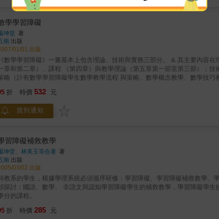
數學學習障礙
楊坤堂
著
五南
出版
2007/01/01 出版
《數學學習障礙》一書基本上包含理論、技術與實務三部分。 & 其主要內容在理論部分係探討數學學習障礙學生的定義、類型、特徵、成因（第
一章和第二章）、課程 （第四章）與教學理論（第五章第一節至第三節）；技
策略（計有數學學習障礙學生數學教學流程 與策略、數學概念教學、數學技巧
五節、第六章）；而實務部分則介紹台北市國民小學數學學習障 礙學生的鑑定
532
95
折
特價
元
數學學習障礙學生教學活動設計實例（第八章）以及數學學習障礙學生教材教法
貨到通知
學習障礙補救教學
楊坤堂、林美玉等合著
著
五南
出版
2005/03/02 出版
特教系的學生，根據學理系統必須循序研修：學習障礙、學習障礙補救教學、學習障礙教材教法等課程。 &
類探討：國語、數學、 非語文與認知學習障礙學生的補救教學，學習障礙學生
學分的課程。
285
95
折
特價
元