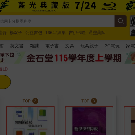
圭吾
楊双子
公益書包
16647續集
吉伊卡哇
通靈藥師
路邊攤新作
馬斯克
玩具總動員5
超慢跑
館
英文書
雜誌
電子書
文具
玩具親子
3C電玩
家
礙LD
TOP
TOP
2
3