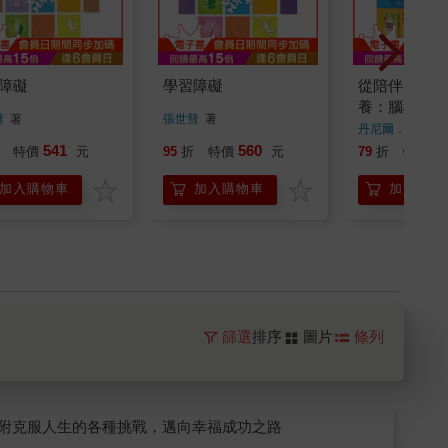
障礙
學習障礙
從陪伴開始的
養：腦科學教
彗
著
張世彗
著
智強韌的孩子
丹尼爾．席格
著
依附克服人生
541
560
3
特價
元
95
折
特價
元
79
折
特價
戰，邁向幸福
加入購物車
加入購物車
加入購物
篩選
排序
圖片
條列
附克服人生的各種挑戰，邁向幸福成功之路