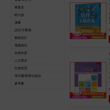
羅曼史
輕小說
略 沒有「完美」的父母，只有懂得「陪伴
漫畫
語言/字辭典
藝術設計
學業及
電腦資訊
自然科普
人文歷史
社會哲思
考試書/政府出版品
參考書
薦 陳志恆（諮商心理師、暢銷作家，臺灣N