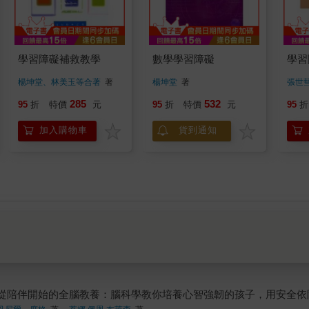
學習障礙補救教學
數學學習障礙
學習
楊坤堂、林美玉等合著
著
楊坤堂
著
張世
285
532
95
折
特價
元
95
折
特價
元
95
折
加入購物車
貨到通知
從陪伴開始的全腦教養：腦科學教你培養心智強韌的孩子，用安全依