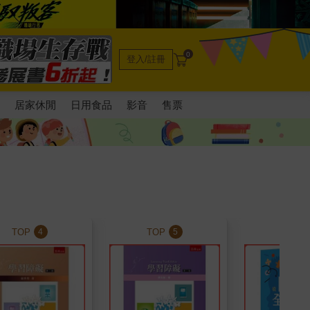
0
登入/註冊
電
居家休閒
日用食品
影音
售票
TOP
TOP
TOP
4
5