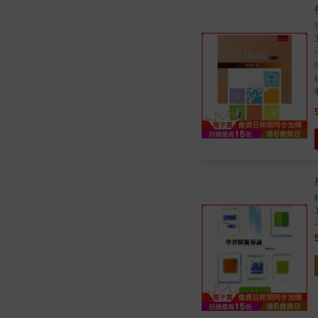
臺灣
礎與
教學 （3）學習障礙
&m