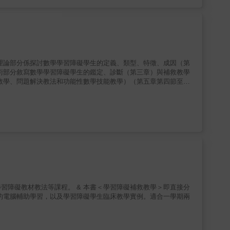
術部分敘寫數學學習障礙學生的鑑定、診斷（第三章）與補救教學
教學、問題解決教法和功能性數學技能教學）（第五章第四節至第
（第三章第二節）、數學學習障礙學生教材教法評介（第七章）、
設計 樣本（第九章）等。
 本書＜學習障礙補救教學＞即直接分
的電腦輔助學習，以及學習障礙學生臨床教學實例。適合一學期兩