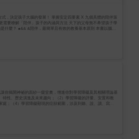
式，決定孩子大腦的發展！ 掌握安定四要素 X 九個具體的陪伴策
原則 本書以腦科
做到且最有助益的一件事，就是：陪伴孩子。 現代父母飽
爾‧席格醫生和蒂娜‧佩恩‧布萊森博士指出，長期的兒童發展研究
境的韌性。此外，陪伴還可以優化孩子的自我意識、人際關係品質、
）&mdash;&mdash;讓孩子
;&mdash;讓孩子曉得父母在乎他們的感受、關心他們的想法； (3)
(4)安穩（secure）&mdash;&mdash;依據上述的三個要素，孩子
。 ●&& &幫助父母回溯個人經驗、邁
者提出，陪伴，取決於父母自己的家庭背景與依附關係。 你沒辦法
這一切正是因為我們的腦神經迴路可以重塑。 本書邀請父母重新
就是大人能與孩子同在也同心。父
以讓你揭開神祕的面紗一窺堂奧，增進你對學習障礙及其相關理論基
係即使受損就努力修補，如此孩子能夠發展出強大的內在力量，在人
、特性、歷史演進及未來趨向；（2）學習障礙的評量、安置和教
家庭；（4）學習障礙顯現的症狀範圍，涉及到聽、說、讀、寫、
全依附：忙碌的數位時代，父母可以依循具體步驟，跟孩子一起練習正
能力：以「心智省察」和「融貫敘事」，幫助大人和孩子了解自己的內
個案故事，幫助父母融會貫通如何提供孩子安定四要素。 名人推
、黃之盈（諮商心理師、暢銷作家）聯合推薦 【評論】 本
可讀性與精采度不分軒輊。如果能夠合併閱讀、融會貫通，在生活中