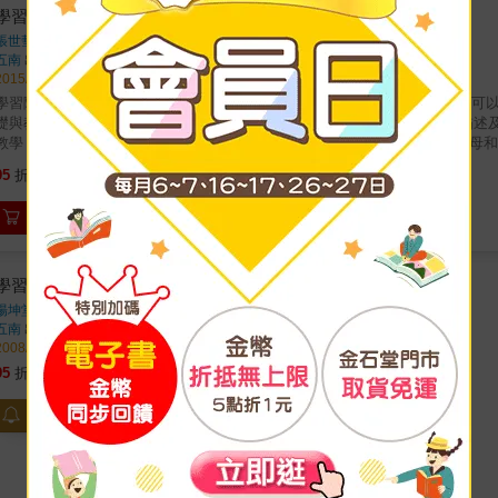
實際運用，那麼你已經取得現代父母四大必修課當中三個課程的學分了。&mdash;&
學習障礙
本書告訴父母，你與孩子之間穩固與安全的連結，是孩子健康成長，邁向成功與快樂的
張世彗
著
NLP學會副理事長） 本書是重新連結家庭關係的終極指南。它因應了現代生活中的教養難題，闡述了簡單的事實：孩子在生命中最需要大人
五南
出版
幫助的是什麼。&mdash;&mdash;Wendy Mogel 博士，The Blessing of a Skinned Knee、
2015/01/21 出版
是直中天下父母的願望：讓孩子成為一個有安全依附的大人。席格與布萊森兩
學習障礙乃是特殊教育主要的對象之一。你想了解這群謎樣的個體嗎？本書可
解，獲得撫慰以及穩固感，即使他或她自己的童年缺乏這些。&mdash;&mdash;邁克爾&
教學策略的認識。 & 全書依序分別探討： & （1）學習障礙的變遷、描述及定義、特性、歷史演進及未來趨向 （2）學習障礙的評量、安置和
己教養時能更有效、與孩子同在，手法可以更簡單完美的父母來說，這是一本
的一生範圍，包括幼兒、青少年和成人等階段、以及父母和家庭 （4）學習障礙顯現的症狀範圍，涉及到聽、說、讀、寫、
邊，並且有意識地扮演父母的角色，就能夠讓孩子更有安全感和自信心（不管
算、和非語文等方面的理論、評量和教學策略 &
&rdquo; &mdash;&mdash;Harold S. Koplewicz，醫學博士，Child Mind Institute兒童心理研究所
541
95
折
特價
元
女很困難。也因此，試著去簡化育兒教養的過程，而不是給自己背上太多的壓
助父母因應孩子的情緒行為，用不同方式來溝通「我懂你」，席格與布萊森兩
加入購物車
的更好！ &mdash;&mdash;克里斯汀&middot;卡特博士，Raising Happiness作者 這是席格與布萊森迄今寫出最棒的一本書，而且內容非常
他們基於神經科學研究和對兒童需求的深刻認識，將教養智慧提煉成一個深刻
提出、並清楚地闡明。最棒的是，兩位作者透過本書先陪伴了讀者。他們了解
父母可以認識與安撫孩子，提供他們安全與穩固。 &mdash;&mdash;勞倫斯&middot;J&midd
學習障礙導論（楊）
作，內容如此廣泛且深入，又提供可行的步驟，幫助孩子找到成功、自信，並與孩子建立連
楊坤堂
著
（我看到你了）在生活中成真，不斷強調&ldquo;Ngikhona&rdquo;（我在這裡）
五南
出版
iddot;佩恩，Simplicity Parenting作者 席格與布萊森在本書提供真實生活的個案和&hellip;&hellip;處理各種棘手情況的具體建議&hellip;&hellip;
2008/04/02 出版
那些想尋找可靠研究的父母，會發現本書的內容可讀性高，是席格與布萊森又一本力作&
266
95
折
特價
元
貨到通知