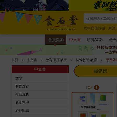
國中自修評量
東野
唯紅花綻放
奧德賽
會員獎勵
中文書
動漫ACG
親子
首頁
＞
中文書
＞
教育/親子教養
＞
特殊教養/教育
＞
學習障
中文書
暢銷榜
文學
財經企管
TOP
1
生活風格
飲食料理
心理勵志