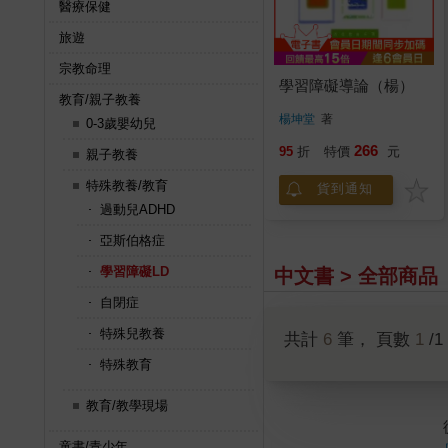
醫療保健
旅遊
宗教命理
學習障礙導論（楊）
教育/親子教養
楊坤堂
著
0-3歲嬰幼兒
266
95
折
特價
元
親子教養
特殊教養/教育
貨到通知
過動兒ADHD
亞斯伯格症
學習障礙LD
中文書 > 全部商品
自閉症
特殊兒教養
共計
6
筆， 頁數
1
/1
特殊教育
教育/教學現場
童書/青少年