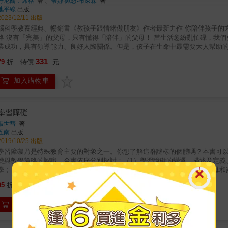
丹尼爾．席格
著 、
蒂娜‧佩恩‧布萊森
著
地平線
出版
2023/12/11 出版
腦科學教養經典、暢銷書《教孩子跟情緒做朋友》作者最新力作 你陪伴孩子的方
」的父母！ 當生活愈紛亂忙碌，我們更需要瞭解「陪伴」孩子的內涵與方法 天下的父母無不希望孩子學
業成功，具有領導能力、良好人際關係。但是，孩子在生命中最需要大人幫助的是什麼？ ●&& &陪伴，最簡單且有效的教養基本
學觀點出發，鼓勵所有的爸爸媽媽，別再擔心教養孩子的方法是否正確，父母能為孩子
331
79
折
特價
元
受忙碌的工作行程和數位科技生活干擾，教養孩子也變成格外有挑戰的任務。丹尼
與最新腦科學成果都證明，孩子得到可靠且合乎期待的照顧，就能保有面對逆
加入購物車
職業成就。 ●&& &讓孩子擁有安全依附 父母和孩子的互動關係，會形塑孩子腦部的生理結構，進而影響他的心智運作。作者清楚說明親子
關係的四種依附類型，更提供父母具體、循序漸進的做法，用「安定四要素」幫助孩子內在健康發展： (1)安全（safe
覺得在身體、情感和人際關係三方面都得到保護； (2)被看到（seen）&mdash
得到安慰（soothed）&mdash;&mdash;孩子知道痛苦難過的時候你會在旁陪伴； 
學習障礙
相信父母會提供可靠有效的協助，讓他們活在世上感到「自在」，並且學著自己找回安全、被看到而且安撫
張世彗
著
向理想互動 為什麼有些父母懂得陪伴孩子，有些父母卻無法好好陪伴？兩位作
五南
出版
改變小時候是如何被父母對待，但是，你有辦法改變你和孩子之間的依附關係，
2019/10/25 出版
理解自己的生命經驗，透過具體的問題，反思自己的童年依附模式，從中理解如何調整與孩子的相處。 陪伴，
學習障礙乃是特殊教育主要的對象之一。你想了解這群謎樣的個體嗎？本書可
母知道如何安撫、管教孩子或與孩子爭論，就無須擔心相處中會犯錯；親子關
礎與教學策略的認識。全書依序分別探討：（1）學習障礙的變遷、描述及定義
生中獲得成功幸福。父母給孩子的禮物，還有什麼比這更棒呢？ 本書特色 1.&& &腦科學觀點的基本教養法則：深入淺出教養與大腦的關聯性，用
學；（3）學習障礙的一生範圍，包括幼兒、青少年和成人等階段、以及父母和
依附理論達到身心整合的全腦教養。 2.&& &九大明確步驟，建立孩子的安
算、和非語文等方面的理論、評量和教學策略。
560
向依附，幫助他們獲得最佳發展。 3.&& &兩大技巧培養大人與小孩的情感
95
折
特價
元
心，奠定情緒智能和社會智能。 40幅生動漫畫情境，解析棘手難題：搭配豐富的
LP學會副理事長）、楊俐容（心理教育專家、CareMind耕心學院知識長）& 專文推薦 尚瑞君（暢銷作
加入購物車
家、講師）、魏瑋志（澤爸）（親職教育講師）、留佩萱 （美國諮商教育與督導博士）
書將教養關鍵濃縮為「陪伴」這個觀念，與姊妹作《教孩子跟情緒做朋友》的