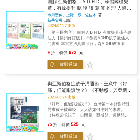
母親布蘭達，從肯尼斯八歲接受診斷之後，就
圖解 亞斯伯格、ＡＤＨＤ、學習障礙兒
成長。 本書關注對象包括： ‧DSM-IV中，被診
一直在蒐集有關教養孩子的觀念和祕訣，本書
童，有效提升 聽 說 讀 寫 算 推理 人際力
斷為亞斯伯格症的孩子。 ‧DSM-5中，歸為自閉
是她將十多年的親身經驗整理成200個教養祕
專注力 套書(共3本)
症譜系障礙（ASD），在光譜較輕微一端的孩
市川宏伸、上野一彥、佐佐木
著
訣，能幫助父母更加了解和接納孩子與眾不同
新手父母
出版
子。 ‧未符合ASD的診斷，但伴隨人際溝通與社
之處。 從第一章中「照顧照顧者」開始，到認
2024/04/27 出版
會互動困難、固著的想法與行為、興趣狹隘等
識與了解亞斯伯格症，重新幫助孩子建立自
特質的孩子。
〔第一冊內容〕 圖解ＡＤＨＤ 有效提升孩子專
尊、降低焦慮、利用孩子的優勢能力以及「視
注力【暢銷修訂版】 ※教養ADHD孩子最佳入
覺、結構」的方式……，提出了建議；在後二
門書※ 本書方法具體可行，為ADHD教養者最
章中，更就亞斯伯格症孩子的特質，做了更詳
佳支援， 協助孩子解決學習、人際、生活等困
細的解釋，幫助我們了解亞斯伯格症的孩子，
972
9
折
特價
元
擾： ‧提升專注能力‧強化學習興趣‧改善溝通能
並提出了一些解決方案。在本書中，布蘭達討
力 ‧穩定情緒發展‧融入同儕生活‧培養自尊自信
論了：●父母對孩子的亞斯伯格症的常見反應，
貨到通知
【本書特色】 簡單／ 清晰易懂的圖解模式 幫
以及他們需要的心理支持；●幫助父母更加了解
助了解ADHD發展障礙 方便／ 圖表說明搭配具
「亞斯伯格星球」，並針對孩子的特質來處理
體方案 省去自行摸索的茫然 實用／ 生活教養
其行為；●針對日常生活中的各種問題，如：情
守則與應對解說 為親師困境找出口 【當孩子有
與亞斯伯格症孩子溝通術：王意中《好
緒、語言、社交、就寢、飲食……提供具體有
ADHD傾向，家長要做到兩件事】 ‧往好的地方
痛，但能跟誰說？》《不動怒，與亞斯伯
用的處理方法。●書末並附有「祕訣清單」，方
想，但別太樂觀 用不同心境面對，狀況其實沒
便讀者針對特定問題迅速找到所需的方法。
格症孩子親近溝通》
2023/06/24 出版
那麼糟。 正確認知壞的部分，再去摸索最佳模
《好痛，但能跟誰說？》 台灣第一本針對特殊
式。 ‧讓孩子獨力完成工作，增加自信 遠離引
需求孩子被霸凌，大人該如何應對的專書。
起症狀事物（電視、電腦、過度保護）， 創造
（特殊需求孩子：自閉兒、亞斯兒、過動兒、
與人互動場合（運動、做家事、公園散步）。
妥瑞兒、選緘兒、學障兒、智障兒、資優
【當ADHD孩子發出訊號，適當應對很重要！】
525
75
折
特價
元
兒。） 他被霸凌，但無法以言語表達
訊號１／課堂上的麻煩製造機 ＮＧ*以強烈語
&hellip;&hellip; 她被欺負，但以為同學在跟她
氣或手段制止過動時的任何行為 ＯＫ*偶爾忽
貨到通知
玩&hellip;&hellip; 當特殊孩子被霸凌，我們最
略脫序行為，表現「比較好」就讚美 訊號２／