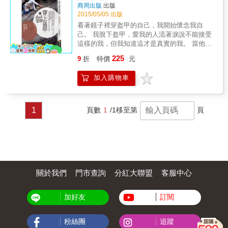
城市裡，獨行的兒子，與在跟隨在後的父親，
件事，就不會在意周遭與時間，變得無法做其
商周出版
出版
總是看不清楚孩子的身影，猜不透孩子的想
他事 ．很挑食，吃不下營養午餐 ．無法參加學
2015/05/05 出版
法，試圖維持著適當的距離，不要太遙遠，又
校活動 ．說話不顧慮他人心情，和朋友吵架 ．
看著鏡子裡穿盔甲的自己，我開始懷念我自
不能太緊迫，這樣忽近忽遠的調節了多年後，
無法做好時間管理而遲到 ．非常「固執」 ．無
己。 我脫下盔甲，愛我的人流著淚說不能接受
平衡出不同的風景。 作為被社會要求有成就的
法掌控情緒，會因為突然陷入恐慌而開始胡鬧
這樣的我，但我知道這才是真實的我。 當他們
男性角色，無數次直接面對自己，反覆詰問之
．表情缺乏變化 &hellip;&hellip;等等。 (2)孩子
拿起我脫掉的盔甲，發現那沉重難以負擔， 於
後得出的答案，卻是要從自己的付出，體會自
225
9
折
特價
元
可能有以下的發展障礙情況： 亞斯伯格症 （自
是他們說我可以不必再穿上盔甲，因為真實的
己的快樂，不再強求或期待他人的反應，不因
閉症譜系障礙（ASD）當中的障礙之一） ．會
我才是最美好的。 我脫下盔甲，不再試圖跟別
其他人的反應而哀矜喜樂。真正的幸福，是自
加入購物車
出現溝通障礙 ．會出現對人恐懼症或社交恐懼
人一樣。 盔甲，讓我終於。找到自己。 & 每個
己不再需要得到別人的羨慕，也過得滿足，過
症 ．喜愛模式化行為 ．對於有興趣的事物，會
孩子的本質都不一樣，也有各自不同的能力。
得幸福。 ★改變的契機：黃斑病變與視網膜剝
過於偏頗或固執 缺乏社會適應能力 五感過於敏
重要的是，如何啟發他，讓他適性發展，走出
離★ 黃斑病變加上視網膜剝離，一般來說難以
感，動作不自然，很笨拙（請參閱P30）
適合自己的路。 或許孩子的與眾不同之處，就
1
頁數
1
/1
移至第
頁
正常活動。但能夠站起來，重回正常生活，來
ADHD（注意力不足過動症） ．無法專心 ．好
是他未來成功的要素！ & 地球村瞬息萬變，孩
自對自我定位的領悟，對自尊心的退讓。被剝
動、愛說話，靜不下來 ．會在思考前就採取行
子如何能在社會生存，找到屬於自己的生存之
奪了所有的可能性，被迫潛心專注於一條道路
動 （請參閱P48） LD（學習障礙） 「閱
道？ 父母無法一輩子讓孩子依靠，要如何避免
上，當唯一的兒子是眼疾痛苦的救贖，努力活
讀」、「寫字」、「計算」等能力非常差
孩子成為社會大眾眼中的媽寶或靠爸一族？一
著的十多年，成了又甜又苦的篇幅。 拼命過活
（請參閱P56） (3)我家孩子這麼怪該怎麼辦？
旦沒有父母長輩的扶持，便在人生的路途上顛
十多年，其中雖然痛苦，但持續邁步前進，卻
家長不用慌，改變看待孩子的角度，感受完全
簸。 慢學成功教育家、諾瓦創意小學和幼兒園
體驗到不一樣的結果與心境。如果當時眼睛沒
不一樣！ #很固執的孩子其實是&rarr;很專注的
的創辦人蘇偉馨，用她三十多年的教育經驗，
關於我們
門市查詢
分紅大聯盟
客服中心
有黃斑病變、沒有視網膜剝離，就應該沒有現
孩子 #笨拙的孩子其實是&rarr;很拚命的孩子 #
加上自己身為亞斯伯格人，一路「沉默的搖
在的自己，無法下定決心全心全意的陪著兒
吵鬧的孩子其實是&rarr;精力充沛的孩子 #注意
晃」而最終成功的人生歷練，告訴父母師長如
子，或許，磨難指向了另一條路線。如何不再
加好友
訂閱
力渙散的孩子其實是&rarr;好奇心旺盛的孩子 #
何能引領孩子認識自我、擁有正確的態度，如
把傷痛視為不幸，而當作改變的契機？只能夠
不擅長說話的孩子其實是&rarr;文靜內向的孩子
何讓孩子發揮潛能、打造明天的能力，成為社
每日每日痛苦的實踐，讓度過每一個挫折，在
#單方面說個不停的孩子其實是&rarr;外向愛說
會上永不被淘汰的「適者」，別人眼中的「強
粉絲團
追蹤
走過了長久的路，有了能夠回首審視的餘裕之
話的孩子 #不擅長讀書的孩子其實是&rarr;努力
者」。 最重要的是，為人父母師長應該先了解