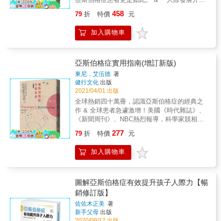
格症的經典之作。書中涵蓋作者擔任臨床心理
障兒、資優兒，這不是你們的錯，這更不該成
治療」(RDI)是針對自閉症在社交技巧上的缺
將來獨立生活做好萬全準備。 ‧不要勉強孩子念
分析師所經歷的診療案例，並加入大量亞斯伯
458
79
折
特價
元
為霸凌的原因。 意中心理師在此書，除了想對
陷，特別為父母與臨床治療師所設計的課程。
書 不要以為在家逼孩子念書就能提升學習力，
格患者的自白，對於患者師長和醫護專業人員
所有老師們說：「大人的態度，深深影響特殊
RDI融入多種的治療技巧，有系統地引導患童發
讓孩子喘口氣，將課業放心地交給學校， 在家
鑑定治療，均有很大的裨益。 & 《兒童人際發
加入購物車
需求孩子如何看待自己，同時，也影響其他同
展人際關係技巧，目前RDI已成為治療自閉症與
的時間讓孩子養成自修習慣，才能快樂學習。 ‧
展活動手冊》 & 友誼需要技巧灌溉，這對任何
學如何看待特殊需求孩子。」此外，他特別針
亞斯伯格症等最佳選擇之一。 & 本書是RDI創
不要過度寵愛或干預 無論是稱讚或責備都不要
人來說都是一大挑戰，對於人際關係技巧拙劣
對8種特殊需求孩子的不同特質，提出保護自
始人葛斯丁博士，特別為二至八歲的孩童所設
太超過， 最好明訂獎勵及懲罰的規則， 才能培
的自閉症患者或亞斯伯格症患者更是如此。 &
己，避免被霸凌的方法；他也讓一般孩子藉由
計的活動課程，以一系列的遊戲活動，帶領他
養自立、自律，又有自尊心和幹勁的孩子。 ‧一
亞斯伯格症實用指南(增訂新版)
「人際發展介入治療」(RDI)是針對自閉症在社
角色互換等練習，理解8種特殊需求孩子的不同
們發展社交與情緒成長。本書分為新手、學
視同仁的平等對待 應平等對待每一個孩子， 不
交技巧上的缺陷，特別為父母與臨床治療師所
東尼．艾伍德
著
特質，進而同理與接納；他更讓霸凌者去覺察
徒、挑戰者三級，以及專心、參照能力、調控
要將焦點全放在有學習障礙的孩子身上， 接受
健行文化
出版
設計的課程。RDI融入多種的治療技巧，有系統
自己的內在。因唯有被霸凌者、目賭霸凌者以
能力、協調合作等十二階段，詳列執行重點與
每個孩子獨特的地方，他們自然學會互相照
2021/04/01 出版
地引導患童發展人際關係技巧，目前RDI已成為
及霸凌者皆被關注，霸凌才可能有消失的一
步驟，能讓二至八歲孩子的行為更生動自然，
顧。 ‧按部就班，反覆練習 明確指出希望孩子
治療自閉症與亞斯伯格症等最佳選擇之一。 &
全球熱銷四十萬冊，認識亞斯伯格症的經典之
日。 《不動怒，與亞斯伯格症孩子親近溝通》
並且在提升社交技巧後，交到懂得欣賞他的朋
必要學會的事， 並訂出簡單具體的規則，待孩
本書是RDI創始人葛斯丁博士，特別為二至八歲
作 & 全球患者急遽激增！美國《時代雜誌》、
兒童心理專家王意中臨床心理師的第20本作
友。 & 系統性的課程參與學習，教練與學員都
子反覆練習並確實做到後， 再慢慢增加新項
的孩童所設計的活動課程，以一系列的遊戲活
《新聞周刊》、NBC熱烈報導，科學家競相研
品，幫助父母和老師，與亞斯兒建立關係，溝
能經由語言和非語言的溝通過程，逐漸建立真
目，才不會讓他們感到混亂。 ‧給予正面肯定的
動，帶領他們發展社交與情緒成長。本書分為
究。 & 近年來，被診斷出亞斯伯格症的患童有
通無礙。 ──固著性強和社交困難，隔離了亞斯
277
正的友誼，創造出屬於每個人獨一無二的社交
教養 老是質疑「孩子怎麼就是學不會？」 只會
79
折
特價
元
新手、學徒、挑戰者三級，以及專心、參照能
越來越多的趨勢，這些患童因為欠缺與他人互
兒與世界── 我們好無力，如何能親近孩子？
智能和人際感受。非常適合患童父母老師、治
增加彼此的痛苦。當孩子有好表現時， 立刻給
力、調控能力、協調合作等十二階段，詳列執
動的社會行為能力，使得在學校的學習生活和
孩子多無助，滿腹心事說不出。 ● 本書幫助父
療師、 社工人員以及特教專業工作人員使用。
予獎勵或稱讚，藉以提高孩子的學習意願。 ‧養
加入購物車
行重點與步驟，能讓二至八歲孩子的行為更生
人際關係出現障礙。究竟什麼是亞斯伯格症？
母和老師，與亞斯兒建立關係，溝通無礙。
& & & && & 本書特色 & ★ 亞馬遜網路書店五
成問問題的習慣 協助孩子養成開口發問的習
動自然，並且在提升社交技巧後，交到懂得欣
如何診斷？如何面對？ & 享譽國際、專攻亞斯
◆◆◆ 我們有彈性，亞斯兒也能學會不膠著。
顆星推薦 ★ 人際發展介入療法創始人史提芬‧
慣，如果對事情感到困惑， 就具體說明自己的
賞他的朋友。 & 系統性的課程參與學習，教練
伯格症的臨床心理學家東尼‧艾伍德博士，將多
我們先示範，讓亞斯兒照著做，逐漸內化成本
葛斯丁，繼《解開人際關係之謎》後，另以本
疑問，並主動惑詢問他人的意見， 並共同討
與學員都能經由語言和非語言的溝通過程，逐
年來的研究成果和臨床經驗所獲得的知識彙整
圖解亞斯伯格症有效提升孩子人際力【暢
能。 我們的理解與陪伴，就是這變動不安的世
書詳述療法中第一到三級的練習活動。 ★ 138
論，一起思考決的方法。 ‧創造選擇，思考環境
漸建立真正的友誼，創造出屬於每個人獨一無
成書，用淺顯易懂的文字為患童與一般大眾解
銷修訂版】
界上， 亞斯兒最安心的後盾。 ◆◆◆ & 天生
個針對2至8歲孩童設計的簡單遊戲，是開啟自
製造選擇的場面，像是買衣服或鞋子， 讓孩子
二的社交智能和人際感受。非常適合患童父母
說亞斯伯格症。 & 本書從亞斯伯格症的診斷與
的社交能力弱加上固著性強，讓亞斯伯格症孩
閉兒社交智能的最佳手冊。 & 專業推薦 & ★
有機會自己做出更好的選擇， 並為自己的決定
佐佐木正美
著
老師、治療師、 社工人員以及特教專業工作人
評估測驗介紹起，進而討論語言發展遲緩、社
子動輒陷入膠著狀態，常與外界變化、他人反
新手父母
出版
臺安醫院心身醫學科暨精神科主任許正典 &
負責，藉以提高孩子的自主性。&& & 〔第三冊
員使用。 & 本書特色 & ★ 全球發行11國版
交行為不合宜、動作笨拙等問題，書末還有常
應脫節。但亞斯特質是隱性的，往往被批評為
2020/09/17 出版