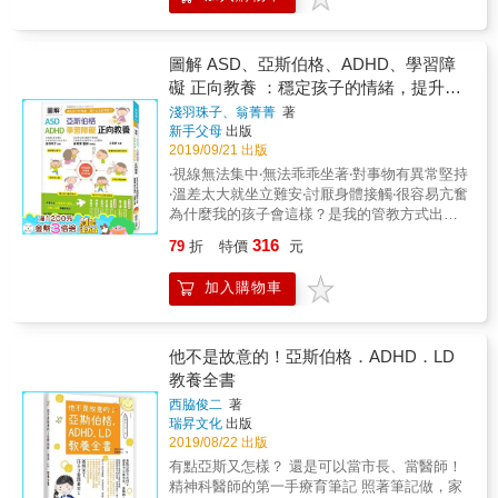
的落差；但許多家長、醫師與教育界等陪伴
默的漫畫方式，呈現亞斯伯格症孩子最真實的
唯有同理孩子，信任孩子的選擇，告訴孩子：
者，面對患者卻選擇採取樣板式、模組化的應
日常生活。 童言童語的對話互動十分療癒，相
「我會在你身邊，我們一起解決。」這才是讓
對態度，也不願接納患者本身的特質差異。開
信家中有幼兒的父母都能感同身受、會心一
孩子逐漸長出自己能力的最好方法。
啟了自我倡議的漫漫長路。 它離你很遠嗎？ 亞
圖解 ASD、亞斯伯格、ADHD、學習障
笑。 雖然談的是發展障礙議題，卻沒有一點沉
斯伯格症的診斷名稱被移除以後 反而成為一門
礙 正向教養 ：穩定孩子的情緒，提升生
重的氛圍。帶領父母老師了解，只要順著孩子
顯學 聽到越來越多人說自己、孩子或伴侶疑似
天賦發展，每個孩子都充滿了可能性。
活自理能力
淺羽珠子、翁菁菁
著
亞症 這些懷疑可能無法從複雜而量化的醫學結
新手父母
出版
果中獲得答案 而我們都明白提問者真正的動機
2019/09/21 出版
來自身後的困境 「亞斯是特質還是病」的議題
‧視線無法集中‧無法乖乖坐著‧對事物有異常堅持
還在爭論不休 如同患者自身也經常無法明確描
‧溫差太大就坐立難安‧討厭身體接觸‧很容易亢奮
述 但障礙並不會因為說它不是，它就從此消失
為什麼我的孩子會這樣？是我的管教方式出問
&hellip;&hellip;。 這一本書獻給所有的提問者
題嗎？ 跟著20年特教經驗專家，找出適合孩子
本書跳脫對症障的歸納、整理與描述，透過文
316
79
折
特價
元
的教養方式， 抛開自責，耐心陪伴，慢飛的孩
字重現隱藏性障礙的經驗場景，真實揭露亞症
子，也有無限可能。 不要用大人的認知來判斷
者內在困境，以及面對外在事件的矛盾與衝
加入購物車
孩子的行為想法， 試著理解孩子特質，多方嘗
突。從作者的角度觀看、分析、爬梳，一名亞
試適合的方法， 讓孩子擁有安定的情緒，提升
症者的種種處境。 本書特色 ★臺灣第一本亞斯
認知學習力！ 本書章節重點 第1章 覺得孩
伯格症患者自我倡議之書，跨越七年的書寫對
子的發展情況有點不一樣時 第2章 想辦法避
他不是故意的！亞斯伯格．ADHD．LD
話。 ★五大主題，談論患者經常被忽略需求，
免孩子的不當行為 第3章 判斷孩子的認知程
教養全書
或鮮少被提及的重大生命課題。 ★文末歸納作
度與改善方式 第4章 為了能好好控制情緒 第5
者自我經驗，針對陪伴者、患者提出不同角度
西脇俊二
著
章 家有特殊兒父母應有的心態 ‧本書內含20個
的建議。
瑞昇文化
出版
案例介紹及互動小遊戲，易讀易執行！ 【本書
2019/08/22 出版
特色】以插畫圖解說明專業知識，讓父母更能
有點亞斯又怎樣？ 還是可以當市長、當醫師！
理解孩子行為背後的原因與意義，輕鬆了解相
精神科醫師的第一手療育筆記 照著筆記做，家
關知識，輕鬆解決教養困擾。 【誰需要這本