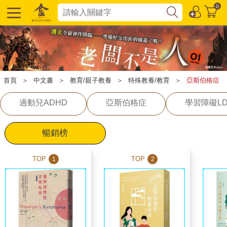
0
首頁
＞
中文書
＞
教育/親子教養
＞
特殊教養/教育
＞
亞斯伯格症
過動兒ADHD
亞斯伯格症
學習障礙L
暢銷榜
TOP
TOP
1
2