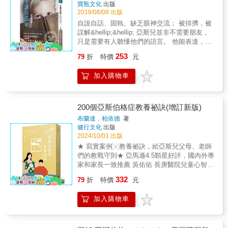
寶瓶文化
出版
2018/08/08 出版
自說自話、固執、缺乏眼神交流； 被排擠，被
誤解&hellip;&hellip; 亞斯兒並非不需要朋友，
只是需要有人聽懂他們的語言。 他能表達，卻
因說話太直、缺少同理而被排擠； 他很聰明，
253
79
折
特價
元
對興趣專注鑽研，卻窄化了與同學的互動； 他
超執著，計畫中的事未達成，就大哭大鬧
加入購物車
&hellip;&hellip; 所有亞斯兒教養的困難， 都在
上學第一天開始，愈演愈烈。 寫實案例╳教養
祕訣，給亞斯兒父母、老師們的教戰守則 獨來
獨往的亞斯，容易被捉弄的亞斯，對身體距離
200個亞斯伯格症教養祕訣(增訂新版)
敏感的亞斯，歇斯底里的亞斯，不看人的亞
布蘭達．柏依德
著
斯，容易誤解外在訊息的亞斯&hellip;&hellip;所
健行文化
出版
有令亞斯兒父母擔憂的困境，用最溫柔、對症
2024/10/01 出版
的教養方式解決。 「亞斯伯格症」在臨床診斷
★ 寫實案例╳教養祕訣，給亞斯兒父母、老師
上被除名，但孩子原有的亞斯特質依然存在。
們的教戰守則★ 亞馬遜4.5顆星好評，國內外專
這些學齡前易被忽視的特質，到了學校便會隨
家和家長一致推薦 吳佑佑 長庚醫院兒童心智科
團體生活一一浮現，甚至引來排擠、霸凌現
主治醫師、小恆媽媽、花媽(卓惠珠) 自閉兒教
332
象。 在家長、教育界廣受信賴與好評的王意中
79
折
特價
元
母 真摯推薦 對家有亞斯伯格症孩子的父母而
心理師，從24則親師都能感同身受的小故事說
言，一般的親職教養書不一定管用。家有這些
起，接著針對亞斯兒的兩大核心問題：待加強
加入購物車
超級固執、不善解人意、難變通的孩子，父母
的社會與溝通能力、固著的想法與行為模式，
常被他人誤解――「被寵壞的、行為不好又不
親授「溫柔教養」的祕訣，讓總是獨來獨往的
快樂的孩子」。《星星小王子》作者肯尼斯的
亞斯兒也能快樂上學、順利交友，在被理解中