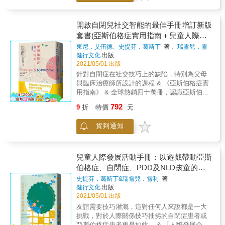
容易輕忽、未曾察覺。
有些科目總是學不會 ＮＧ*和其他人比較，或
────────────────────────────────
要求達到相同的水準 ＯＫ*以圖形和顏色輔
霸凌不會自然而然消失， 老師必須在第一時間
開啟自閉兒社交智能的最佳手冊增訂新版
助，提高閱讀力和計算力 訊號３／無法與同學
介入，這至為關鍵： 當欺負事件發生，無論是
打成一片 ＮＧ*把責任歸咎孩子，認定問題出
套書(亞斯伯格症實用指南＋兒童人際發
不當言語，例如三字經、粗話、調侃、揶揄、
在他身上 ＯＫ*先穩定情緒，再引導孩子伸出
展活動手冊)
東尼．艾伍德、史提芬．葛斯丁
著 、
瑞雪兒．雪
嘲諷、過度玩笑，或不當動作，刻意地推擠、
友誼之手 訊號４／在家出外都經常受傷 ＮＧ*
利
著
健行文化
出版
打、踢、踹等，第一時間的介入非常重要。 老
限制行動或企圖營造絕對安全環境 ＯＫ*適時
2021/05/01 出版
師必須以嚴肅、冷靜的口吻詢問孩子：「你在
經歷小危險，趁機教他如何避險 訊號５／說起
針對自閉症在社交技巧上的缺陷，特別為父母
做什麼？」讓孩子覺察自己不當的言語或行
話來條理不分明 ＮＧ*不聽完就斷章取義，會
與臨床治療師所設計的課程 & 《亞斯伯格症實
為。 無論是誰，都得為自己的不當行為負責。
使怨懟無限累積 ＯＫ*營造安心說話環境，教
用指南》 & 全球熱銷四十萬冊，認識亞斯伯格
◆◆◆◆◆◆◆◆◆◆◆◆◆ 霸凌對一般孩子
孩子如何表達自己 訊號６／被罵時會加倍暴怒
症的經典之作 & 全球患者急遽激增！美國《時
來說，已是沉重傷害， 但對特殊孩子而言，因
792
ＮＧ*情緒化反擊與責備，或把他視為問題兒
9
折
特價
元
代雜誌》、《新聞周刊》、NBC熱烈報導，科
無法以言語表達， 他們身心所承載的傷，更是
童 ＯＫ*態度問題擺一邊，心平氣和聽孩子心
學家競相研究。 & 近年來，被診斷出亞斯伯格
層層疊疊、無從計量， 我們大人必須為他們挺
聲 & 〔第二冊內容〕 圖解 聽／說／讀／寫／
貨到通知
症的患童有越來越多的趨勢，這些患童因為欠
身而出。 ‧「大家趕快騎到他背上！」自閉兒臉
算／推理 學習障礙(LD) 有效提升孩子學習力
缺與他人互動的社會行為能力，使得在學校的
上勉強擠出笑容，但卻又帶著痛苦的表情
【暢銷修訂版】 ※教養LD孩子最佳入門書※ 學
學習生活和人際關係出現障礙。究竟什麼是亞
&hellip;&hellip; ‧同學們故意用力搖晃桌子，發
習障礙(LD)不是病，只是孩子在某些能力的運
斯伯格症？如何診斷？如何面對？ & 享譽國
兒童人際發展活動手冊：以遊戲帶動亞斯
出轟隆聲。亞斯兒思緒混亂，連忙摀住耳朵
用上卡卡的，給予適當協助，就能避免學習受
際、專攻亞斯伯格症的臨床心理學家東尼‧艾伍
伯格症、自閉症、PDD及NLD孩童的社
&hellip;&hellip; ‧「你再發出怪聲，小心我揍扁
挫。 ‧強化學習動機‧促進認知能力‧改善人際關
德博士，將多年來的研究成果和臨床經驗所獲
你！」無法控制自己生理反應的妥瑞兒覺得被
交與情緒成長(增訂新版)
史提芬．葛斯丁&瑞雪兒．雪利
著
係 ‧有助興趣發展‧融入群體生活‧提升溝通技巧
得的知識彙整成書，用淺顯易懂的文字為患童
羞辱。 ‧「哇，大家看，史上最低的成績耶。」
健行文化
出版
【本書特色】 嘗試不同的教學方式， 降低學習
與一般大眾解說亞斯伯格症。 & 本書從亞斯伯
學障兒的考卷被同學拿得高高的&hellip;&hellip;
2021/05/01 出版
障礙(LD)孩子的挫折感， 提升自信心、自制力
格症的診斷與評估測驗介紹起，進而討論語言
親愛的孩子： 每個人都是獨特的，每個人也都
友誼需要技巧灌溉，這對任何人來說都是一大
與學習力。 ‧不要只注重學業成績 將教養重點
發展遲緩、社交行為不合宜、 & 動作笨拙等問
有優、缺點，更有其限制。 無論是自閉兒、亞
挑戰，對於人際關係技巧拙劣的自閉症患者或
放在規律作息、幫忙家事等。 藉由體驗日常生
題，書末還有常見疑問解答篇，是認識亞斯伯
斯兒、過動兒、妥瑞兒、選緘兒、學障兒、智
亞斯伯格症患者更是如此。 & 「人際發展介入
活，培養孩子的自主力、社會力及選擇力， 為