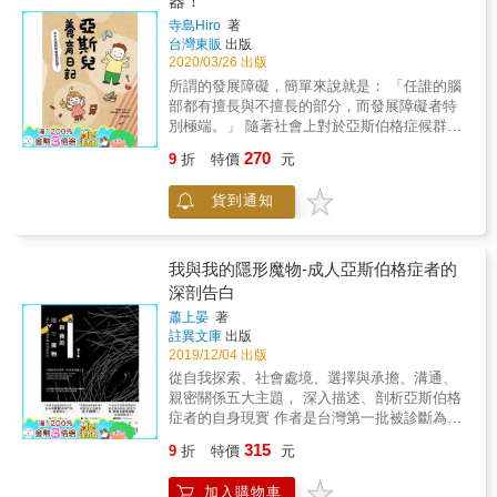
器！
好」，別讓他判斷該不該歸位。 ６減少失敗經
下」。 ４圖像輔助 以言語搭配圖畫、照片、文
亞斯伯格。兒子小二開始看身心科，8歲時，曾
驗 觀察孩子能力，交付可勝任的事，有助自信
字、手勢、姿體動作， 或製作「檢查用表格」
寺島Hiro
著
在字條上寫「我想死掉」。花媽是過動，她的
建立。 強求凡事都做，累積失敗經驗，會使他
台灣東販
出版
都可以提高孩子理解程度。 ５預先告知 明確告
老公也是亞斯，因此，花媽笑稱自己既是「柯
2020/03/26 出版
變得退縮。 ７肯定多於責備 即便孩子做得不
知孩子工作範圍，減少他自行猜測的機會， 如
南媽媽」，也是「柯南太太」。面對亞斯兒，
好，也不要用負面的話來責備他， 保持心平氣
說「衣服摺完就好」，別讓他判斷該不該歸
所謂的發展障礙，簡單來說就是： 「任誰的腦
花媽一路走來，挫折與淚水並不亞於其他有特
和的態度，並在他有進步時給予肯定。
位。 ６減少失敗經驗 觀察孩子能力，交付可勝
部都有擅長與不擅長的部分，而發展障礙者特
殊兒的家長，但她不悲情或自憐，更多的是以
任的事，有助自信建立。 強求凡事都做，累積
別極端。」 隨著社會上對於亞斯伯格症候群、
充滿幽默、智慧、彈性及耐心的同理與自省，
失敗經驗，會使他變得退縮。 ７肯定多於責備
自閉症、過動症等發展障礙名詞有越來越多的
走過那一再衝擊著她的疼痛與顛簸。當面對亞
270
9
折
特價
元
即便孩子做得不好，也不要用負面的話來責備
認識， 我們逐漸能夠早期發現這些特殊的孩
斯兒固著、要求精準、過度思考、無法應付多
他， 保持心平氣和的態度，並在他有進步時給
子，但是對於該如何教養他們卻仍無定論。 有
重訊息、不擅長人際關係，甚至拒學等難關
貨到通知
予肯定。
人形容陪伴這樣的孩子成長的過程，天天都在
時，花媽以更多元、寬鬆的方式應對。例如，
搭雲霄飛車。 在某些方面他們比年齡更小的孩
當兒子不說話，她把自己想說的話，寫給兒子
子還需要呵護包容， 但有時周遭人又會驚豔於
看，以「文字溝通」代替「言語溝通」，而當
他們比成人更優異的天賦特質。 本書作者為漫
我與我的隱形魔物-成人亞斯伯格症者的
兒子固執，她陪兒子找出更多可行的替代方
畫家，同時也是個雙寶媽。 兩個孩子先後都因
深剖告白
案。花媽為亞斯兒發聲，她說：‧亞斯兒不是故
為具有不尋常的特質， 如：3歲就能一次拚3組
意找碴，更不是愛糾正大人的語病，他只是要
蕭上晏
著
混合的60片拼圖、學琴能夠不打草稿地作曲
求用字精準。‧亞斯兒不是刻意拒學，他只是無
註異文庫
出版
&hellip;等等， 而被診斷具有亞斯伯格症或具有
法清楚說明他所在意的關鍵點。‧亞斯兒不是故
2019/12/04 出版
其傾向。 本書便是他們一家人看似不平凡（或
意不理人，他只是容易困在自己的思維裡。‧亞
從自我探索、社會處境、選擇與承擔、溝通、
許有些辛苦）， 卻也充滿溫馨爆笑的生活點
斯兒不是不合群，因為他只能理解他人字面上
親密關係五大主題， 深入描述、剖析亞斯伯格
滴。 讀完後，或許會改變你對於「發展障礙」
的意義，容易把一般人的玩笑話當真。花媽也
症者的自身現實 作者是台灣第一批被診斷為亞
這件事情的看法。 你會發現，這些孩子不見得
想提醒家有特殊兒的父母，請放下自責與愧
斯伯格症的患者，在不斷變動、調整的亞症判
「慢飛」， 甚至在擅長的領域裡他們一開始就
315
9
折
特價
元
疚，先把自己照顧好，孩子才有機會學會照顧
定標準下，參與了許多相關研究計畫，從中覺
已經領先所有人。 你會對於如何養育他們產生
自己。其次，努力去同理孩子、信任並陪伴，
察研究結果與專著所述，經常出現與患者本人
不同的想法， 並且抱持嶄新的希望。 以輕鬆幽
加入購物車
這遠比早療、放棄自己的工作來得重要。因為