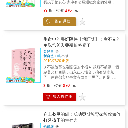
長孩子都安心 家中有發展遲緩兒童的父母，您
書？】不論是ASD自閉症類群障礙、ADHD、
辛苦了～ 雖然帶著孩子看過專科醫師，也獲得
亞斯伯格還是學習障礙的孩子，所有類型的發
276
79
折
特價
元
不少相關建議，但在生活細節裡還是常遇到令
展遲緩都有其共通之處，本書從認知與情緒兩
人不知所措的情況。 在日本高人氣的西脇醫師
方面著手，依照不同狀況，提出不同對應方
貨到通知
集結看診多年的經驗，寫下這本書，就是想消
法，找出適合孩子的教養方式，讓孩子學會調
除父母在面對孩子的言行時所感受到的不安、
整自己的情緒，提升學習力及自理能力！
煩惱、疑問。 「發展遲緩」是一種腦功能障
礙，這與孩子個性或家長的教養方式完全無
生命中的美好陪伴【增訂版】：看不見的
關！不要被「遲緩」兩個字誤導，認為孩子教
單親爸爸與亞斯伯格兒子
不會又特別不聽話，雖然孩子的發展過程會跟
黃建興
著
別人不一樣，但要把它視為「特色」，而不是
新自然主義
出版
「異常」。 家長最關切的問題就是，當孩子長
2019/07/29 出版
大後，能不能學會自立生活？ 能不能順利融入
★不被羨慕也沒關係的幸福★ 很難不羨慕一個
這個社會？ 這時首先要去理解孩子的特性。藉
穿著光鮮西裝，出入正式場合，擁有嬌妻兒
由理解，肯定就能找到既簡單易懂又能傳達給
子，住在都市的事業有成青年男子。但是，當
孩子的溝通方法。使用合適的方法來引導孩
他離婚、成為單親爸爸、眼睛還看不見了，還
子，就能讓孩子本身學會思考，並培養出能在
270
9
折
特價
元
讓人羨慕嗎？他看起來，還幸福嗎？ 而這樣的
社會上生存下去的能力。 希望本書能夠成為一
一個人，卻認為自己在後半的生活，反而真正
項助力，消除父母的煩惱與孩子生活中的痛
加入購物車
感受到了幸福的滋味！40多歲才開始被迫經歷
苦，讓一家人每天都能開心地生活。 【西脇醫
完全不同的人生，思考當爸爸是怎麼回事，出
師的叮嚀】 (1)當孩子發生下述的情況時，您可
自一連串意外。三歲的兒子被診斷出亞斯伯格
以請專科醫師協助診斷 ．在小學的班上交不到
症、自己的眼睛病變，生活一夕間天翻地覆。
穿上盔甲的貓：成功亞斯教育家教你如何
朋友 ．上課時，會站起來到處走動 ．每天都會
沒有辦法，只能夠努力過活，以為過下去就會
打造孩子的生存力
因為遺失物品而挨罵 ．書桌上與房間內都無法
有答案，然而似乎沒有這麼理所當然。 偌大的
收拾乾淨 ．跟不上學校的課程 ．只要專注做某
蘇偉馨
著