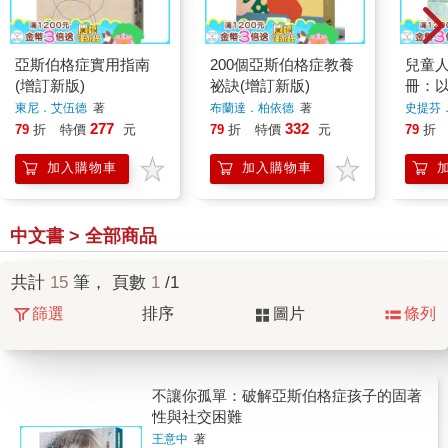
亞斯伯格症實用指南
200個亞斯伯格症教養
兒童
(增訂新版)
祕訣(增訂新版)
冊：
格症、
東尼．艾伍德
著
布蘭達．柏依德
著
史提芬
雪利
著
及NL
277
332
79
折
特價
元
79
折
特價
元
79
折
緒成長
加入購物車
加入購物車
中文書 > 全部商品
共計
15
筆， 頁數
1
/1
篩選
排序
圖片
條列
不讓你孤單：破解亞斯伯格症孩子的固著
性與社交困難
王意中
著