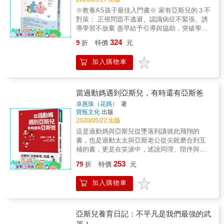
內容〕 ※教養AS孩子最佳入門書※ 家有亞斯兒
本，熱銷40萬冊 ★ 亞馬遜書店五顆星推薦 自
見疑問解答篇，是認識亞斯伯格症的經典之
「白目」、「冷漠」、「毛很多」、「怪胎」
的３不對策： 正視問題不逃避、認識病症不緊
※教養AS孩子最佳入門書※ 家有亞斯兒的３不
閉症協會特別推薦 ★ 台北市立聯合醫院婦幼院
作。書中涵蓋作者擔任臨床心理分析師所經歷
等，莫名遭受誤解和排擠。 王意中心理師完全
張、誘導學習不放棄 盡早給予引導與協助，突
對策： 正視問題不逃避、認識病症不緊張、誘
區小兒科主治醫師陳佩琪醫師真摯推薦 ★ 亞馬
的診療案例，並加入大量亞斯伯格患者的自
理解，亞斯孩子是家長與老師最大的挑戰和擔
破學習、行為、人際、溝通等障礙。 【本書特
導學習不放棄 盡早給予引導與協助，突破學
遜網路書店五顆星推薦 ★ 人際發展介入療法創
白，對於患者師長和醫護專業人員鑑定治療，
憂。而有多少擔心，正是出於多麼關心。 亞斯
色】 大概２歲左右，亞斯兒會開始&hellip; ‧自
習、行為、人際、溝通等障礙。 【本書特色】
始人史提芬‧葛斯丁，繼《解開人際關係之謎》
均有很大的裨益。 & 本書特色 & ★ 全球發行
324
9
折
特價
元
兒的父母： ● 孩子常卡在某個點上打轉，怎麼
顧自地說想說的話‧不懂別人的情緒反應‧對肢體
簡單／ 清晰易懂的圖解模式 幫助了解亞斯伯格
後，另以本書詳述療法中第一到三級的練習活
11國版本，熱銷40萬冊 ★ 亞馬遜書店五顆星推
勸都勸不聽，怎麼辦？ ● 對我們提要求，若不
碰觸極度反感 ‧堅持相同路徑與順序‧記憶佳，但
症溝通障礙 方便／ 表列判斷法與協助管道 省
動。 ★ 138個針對2至8歲孩童設計的簡單遊
薦 自閉症協會特別推薦 ★ 台北市立聯合醫院
答應就大發脾氣，甚至歇斯底里，怎麼辦？ ●
加入購物車
缺乏想像‧記不住運動步驟規則 先認識亞斯伯格
去自行摸索的茫然 實用／ 生活教養守則與應對
戲，是開啟自閉兒社交智能的最佳手冊。
婦幼院區小兒科主治醫師陳佩琪醫師真摯推薦
一點錯都說不得，叫也叫不動，怎麼辦？ 亞斯
症，才能理解亞斯兒， 進而給予支援，引導他
解說 為親師困境找出口 大概２歲左右，亞斯兒
兒的老師： ● 孩子上課老是不進教室，在校園
們達成以下目標： ‧培養社交技巧‧降低溝通困
會開始&hellip; ‧自顧自地說想說的話‧不懂別人
閒晃，怎麼辦？ ● 班上換座位或來了新同學，
難‧訓練生活能力 ‧幫助自立生活‧促使解決問題‧
的情緒反應‧對肢體碰觸極度反感 ‧堅持相同路徑
當過動媽遇到亞斯兒，有時還有亞斯爸
小變化卻引爆大激動，怎麼辦？ ● 同學不小心
協助建立自信 【把握教養７重點】 從旁引導，
與順序‧記憶佳，但缺乏想像‧記不住運動步驟規
卓惠珠（花媽）
著
碰觸到身體，竟演變成嚴重衝突，怎麼辦？ 與
避免挑剔與指責， 就能把亞斯兒從另一個世界
則 先認識亞斯伯格症，才能理解亞斯兒， 進而
寶瓶文化
出版
亞斯兒溝通與互動，「建立關係」最重要。亞
拉回來！ １按部就班 連續性工作慢慢教，一步
給予支援，引導他們達成以下目標： ‧培養社交
2020/05/22 出版
斯兒一旦接受你，就會接受你所說的話。並
驟達成，再換下個步驟。 把「一口氣教所有
技巧‧降低溝通困難‧訓練生活能力 ‧幫助自立生
這是過動媽與亞斯兒從墜落到讓彼此飛翔的
且，一視同仁在此不適用，因為對於特殊需求
事」改為「分多個指令傳達」。 ２說明具體 不
活‧促使解決問題‧協助建立自信 【把握教養７重
書，也是過動太太與亞斯老公從尖銳磨合到互
孩子，「因材施教」才是最佳解方。 亞斯兒的
模棱兩可，具體直接地說「要求孩子做的
點】 從旁引導，避免挑剔與指責， 就能把亞斯
補的書，更是在笑淚中，述說同理、陪伴與愛
確不容易溝通，但其實一點也不難搞，只是需
事」， 如「把衣服摺好」比「衣服收整齊」更
兒從另一個世界拉回來！ １按部就班 連續性工
的家庭之書。女兒說：「我爸亞斯，我媽過
要「懂」他的我們，細膩以待。 &
容易理解。 ３長話短說 省略多餘贅字。冗長的
253
作慢慢教，一步驟達成，再換下個步驟。 把
79
折
特價
元
動，我哥亞斯。我是我們家唯一的正常人。」
文句會讓孩子摸不著頭緒， 像「如果有爸爸的
「一口氣教所有事」改為「分多個指令傳
這是過動媽與亞斯兒從墜落到讓彼此飛翔的
衣服，你乾脆順便整理一下」。 ４圖像輔助 以
達」。 ２說明具體 不模棱兩可，具體直接地說
加入購物車
書，也是過動太太與亞斯老公從尖銳磨合到互
言語搭配圖畫、照片、文字、手勢、姿體動
「要求孩子做的事」， 如「把衣服摺好」比
補的書，更是在笑淚中，述說同理、陪伴與愛
作， 或製作「檢查用表格」都可以提高孩子理
「衣服收整齊」更容易理解。 ３長話短說 省略
的家庭之書。台灣的「亞斯教母」花媽《當H花
解程度。 ５預先告知 明確告知孩子工作範圍，
多餘贅字。冗長的文句會讓孩子摸不著頭緒，
媽遇到AS孩子》全新增訂‧全新編排花媽原以為
亞斯兒養育日記：不平凡是我們最強的武
減少他自行猜測的機會， 如說「衣服摺完就
像「如果有爸爸的衣服，你乾脆順便整理一
自己生了個天才兒子，卻沒想到兒子被確診為