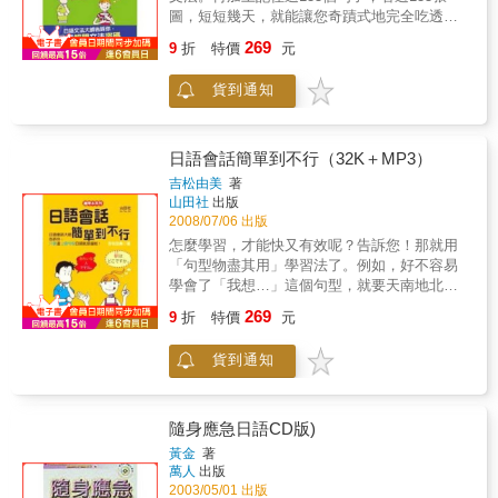
山、讀書、電腦．網路、音樂、樂器、電視、
圖，短短幾天，就能讓您奇蹟式地完全吃透初
電影、唱歌、跳舞、畫圖、攝影九、運動—運
級日語文法。本書內容：不僅如此，日語初級
269
動、足球、棒球、游泳、籃球、網球、勝敗
9
折
特價
元
文法，包括助詞、副詞、疑問詞、指示代名詞
十、假日—休假、邀約、音樂會、電影、公
及接尾語的應用方式。形容詞、形容動詞、動
園、動物園、植物園、旅行、日本街道、國
貨到通知
詞、及名詞的活用。還有，初級文型。每項文
家、大自然十一、日常生活—找公寓、佈置
法都有活潑插圖，各文法、句型的意思、要接
家、到朋友家、準備派對、派對中聊天、送
什麼詞、要注意什麼，都有獨到的說明。為了
客、日常生活、日常玩樂、問路、公車、電
加強實際應用的能力，更配合了豐富、實用的
日語會話簡單到不行（32K＋MP3）
車、計程車、飛機、船、電話、開車、郵局、
例句。無論是初學日語文法，或是學過日語文
吉松由美
著
銀行、金錢問題、圖書館、書店、節約、志工
法，但總覺得不理想的您，我們都可以幫您一
山田社
出版
活動、失敗．錯誤、案件．事故、各種災害十
舉破解基礎文法上的難關，幫您打好日語文法
2008/07/06 出版
二、家事—打掃、洗滌、修理家、其它的家事
的基礎。本書特色：只要利用生活上所有瑣碎
怎麼學習，才能快又有效呢？告訴您！那就用
十三、飲食生活—到餐廳、吃飯、飲料、料
的時間，就能輕易破解日語密碼。感謝《日語
「句型物盡其用」學習法了。例如，好不容易
理、味道、外食、送到家十四、逛街購物—逛
文法簡單到不行》受到讀者熱烈的回響，為了
學會了「我想…」這個句型，就要天南地北地
街購物、食品店、超市、便利商店、價格十
讓學習更為方便，從一般的25開本，變身成攜
給它用個夠，這樣您會發現，原來它可以用在
五、流行—流行、服裝、飾品、流行、修改衣
269
帶方便，字體又夠大的輕便本了。不僅如此，
9
折
特價
元
購物、用餐、飯店、交友，還有很多很多的事
服十六、健康—健康、健康整斷、生病、發
還附贈1朗讀CD，讓您脫口而出的日語，就是
物上！請看，我想買土產。我想吃麵。我想訂
燒、頭痛、感冒、筋骨痛、骨折、牙齒、耳鼻
漂亮、道地！誰說文法一定是無聊、枯燥乏味
貨到通知
雙人房。我想跟你交往。我想……沒想到，才
喉、緊急處理、看病、醫院的治療、藥物、醫
的？誰說輕鬆學習就不能把文法基礎打好？
學一個句型，就可以講這麼多話了。沒錯！這
院、藥局十七、一年的節日—月日時間、新
《日語文法簡單到不行》用有趣、好笑的插圖
裡日語會話大師將告訴您，一個句型，怎樣表
年、生日、宴會、聖誕節、歲末十八、天氣—
跟說明，不僅好玩、生動、容易理解，又能在
現幾十種意思，就好像一件事情，有千百種想
季節、天氣、春、夏、秋、冬十九、學校生活
隨身應急日語CD版)
開始的階段打好正確的文法觀念。不僅如此，
法一樣喔！還有一點很重要的！那就是可用的
—上課、學習、考試、成績、老師、日語、習
黃金
著
還收錄有日本生活、旅行常用的句子670句喔！
東西，就記得住。學日語會話，就是這樣，簡
題、放長假、大學考試、大學生活二十、學校
萬人
出版
初級日文法，就是這麼簡單！
單到不行。啊哈！原來如此！內容包括四大單
行事曆—開學、運動會、校慶、社團活動、露
2003/05/01 出版