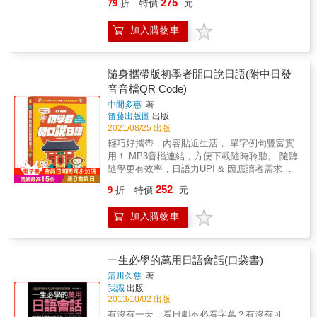
的旅遊日語◆輕鬆解決赴日旅遊出差，說不
275
79
折
特價
元
勇於求新的朋友們，千萬不要錯過這本書！這
是不敢開口說日文的人！交友日語速成！1日10
買、出差、投資、置產、談生意，能夠溜好日
出、聽不懂的煩惱◆是您玩遍日本的最佳口袋
本書雖然是才近百個流行日語。但我們有自
分鐘，說日語就是這麼簡單！◆非說不可的交
語，才能暢行日本。本書內容不僅包含全部您
書【寫給想要馬上開口說日語的人】◆應急必
加入購物車
信，當你看完本書後，得到的應是900個流行
友會話，讓你想交個桃太郎朋友，絕對派得上
日本旅遊觀光，必須用的實況會話、單字和例
備→一個人到日本旅遊也不怕！◆超簡單→迅
語，甚至是9000個流行語。【非學不可的日
用場！◆從50音開始，到自我介紹、觀光、搭
句，且包含了觀光最新的日語和最道地的日本
速教會你敢說、敢寫，快樂遊日本◆超輕鬆→
語】◆說日語有現代感、有趣味性，才能輕鬆
訕、話家常、時事、商務、導遊、旅遊、餐
話。讓您說出自信，得意玩日本，只要一書在
重點濃縮，隨翻隨用，學習最Easy◆超好用→
找到話題、贏得友誼◆近百個關鍵單字，立即
飲、約會⋯，應有盡有。◆交友聊天、觀光旅
隨身攜帶版初學者開口說日語(附中日發
手，不再羨慕別人，自己也可以做個遨遊日本
多種場合會話，簡單易學，可立即套用◆超迷
突破語言瓶頸，絕對派得上用場！◆情境對話
遊、遊學留學、商務、打工、生活、愛情、上
的超級大玩家。【說走！就走！到日本去看
音音檔QR Code)
你→口袋書，輕薄短小，教學、自學兩相宜
練習，日語程度迅速提升◆相關句子活用，舉
網…無師自通，教學、自學，兩相宜。【說日
看！】◆玩遍日本熱門景點，簡單日語就行
【本書特色】◆實用性著重強化聽說能力、徹
中間多惠
著
一反三，非學不可◆觀光旅遊、經商貿易、交
語，超簡單】◆每天只要10分鐘，自然輕鬆學
了！◆精選1000句最簡單、最迷你旅遊會話！
底鞏固日語基礎，熟讀、熟記可立即派上用
笛藤出版圖
出版
友聊天、遊學留學、商務出差、打工生活、愛
會◆單字、句型、會話、迷你文法講座，詳細
◆超簡單．超實用，出發前，翻翻就Go了！◆
場。◆完整性從出發到回國，必備單字、會
2021/08/25 出版
情上網…，無師自通，教學、自學，兩相宜。
解析◆AI世代關心話題，輕鬆說出流行日語◆
敢說、敢講，一個人到日本旅遊也不怕！◆自
話，全程包辦，易學易用，簡單又有效率。◆
輕巧好攜帶，內容貼近生活， 單字例句豐富實
【躺著聽、躺著學，真輕鬆】◆為了造福自學
實用商務會話，輕鬆掌握業務關鍵【直覺式超
助旅行，看這本就夠了！●出發前7天，赴日旅
詳細性全書假名標示，適合各種程度閱讀。◆
用！ MP3音檔連結，方便下載隨時聆聽。 隨聽
的讀者，本書特聘外籍專業老師錄製，因應時
短句】◆聽力速成 → 每天3分鐘◆會話速成 →
遊先修日語精選1000句最簡單、迷你旅遊會話
多面性無論跟團或自助，一學即會，到日本旅
隨學更有效率，日語力UP! & 因應讀者需求，
代進步，本書錄音以「免費QR Code線上MP3
每天4分鐘◆文法、句型速成 → 每天3分鐘【輕
從發音、單字到觀光會話，瞬間學會簡單易
遊不再臉紅心跳，一書在手，通通行得通。◆
受廣大讀者們肯定的「彩色攜帶版初學者開口
音檔」，全新呈現給讀者，行動學習，即掃即
鬆贏得友誼、提升業績】◆表達善意 → 用簡易
學，現學現用輕鬆做個旅遊大玩家 ●很簡單，
252
9
折
特價
元
學習性對話簡潔無難字，兼具實用與學習習雙
說日語」特別將原有的日中對照MP3迷你光
聽，隨時隨地，可提升日語實力！◆用耳朵加
日語建立友誼◆傳遞熱情 → 用簡易日語歡迎朋
大膽說日本旅遊，沒煩惱！ ●簡單好學，活潑
重功效，最適合想到日本觀光的人，及想學好
碟，改為MP3音檔網址，方便讀者下載隨時聆
強聽說能力為加強學習效果，請您多聽線上
友◆互相了解 → 興趣與休閒日語◆良好溝通
實用說的流利自信，不再羨慕別人自遊自在，
加入購物車
日文的人閱讀。【很簡單、大膽說】◆用單字
聽。全書日中對照單字、例句、會話音檔，走
MP3內容、學習標準的發音和聲調，發揮最佳
→ 與日本人互動日語◆增加話題 → 生活實用
輕鬆愉快日本旅遊，看這本就夠了！【內容特
玩遍日本76個關鍵字，1000句簡單會話，讓您
到哪聽到哪，記憶更深刻，聽說更流暢！ 全書
效果。 【附贈線上MP3】◆請讀者注意日語老
日語◆連絡感情 → 拜訪親友◆社交禮儀 → 餐
色】只要會26個英文字母，就能說日語！每個
到日本，玩得盡興，自由自在。◆關鍵單字即
共分成五大章節，以循序漸進的方式，引導讀
師的唸法，跟著老師的發音，覆誦練習，日文
飲日語◆提升業績 → 商業友誼日語◆豐富人生
日語單字、每句日語會話下面，都有羅馬拼音
學即會，應急必備，臨時急需最好用◆必備單
者們學習。第1～3章，介紹基本的日語生活用
一生必學的萬用日語會話(口袋書)
實力一日千里。 ◆不用上補習班，有此一書，
→ 男歡女愛日語【持之以恆，輕鬆學會】◆根
輔助，迅速教會你敢講、敢說，一個人到日
字庫觸類旁通，迅速增加字彙量◆實用會話最
語；第4～5章，介紹如何實際與日本人溝通，
搭配外師錄音學習，效果事半功倍，就好像請
據語言專家研究，想要學會日語，每天只要10
清川久慈
著
本，也不怕！1. 羅馬拼音對照每個情境會話、
常見場合對話，一學就會◆靈活運用活學活
以及到日本旅遊的例句會話。還附上日本地鐵
了一位免費的日語家教，是你自學日語的好幫
我識
出版
分鐘，持續不斷地每天練習，自然而然，就能
句型、單字、文法解說上的日文，都有羅馬拼
用，日語程度立即提升【躺著聽、躺著學，玩
圖、各站名稱及日本主要知名景點、名店等。
手。
2013/10/02 出版
輕鬆學會！◆句句都是派得上用場的日語，幫
音，看著日文對照著唸，不會日文，也能暢遊
得真輕鬆】◆為了造福自學的讀者，本書特聘
本書不僅僅是一本生活會話書，也是一本實用
助您建立深厚的友誼只要您開口大聲說，口、
有沒有一天，看日劇不必看字幕？有沒有可
日本，聽線上MP3裡，日籍老師的東京標準發