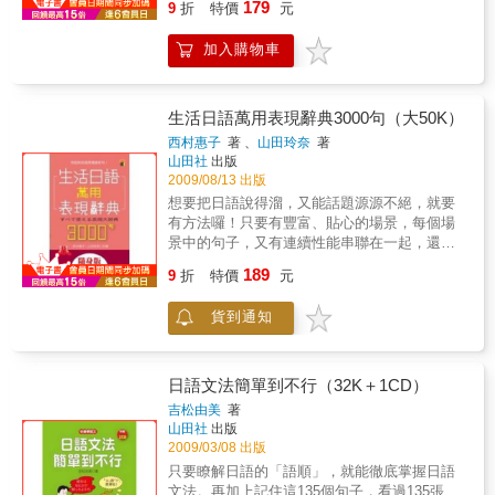
179
9
折
特價
元
遍幾就聽幾遍，徹底提升您的口語以及聽力的
能力 想要增加口語日語的能力，除了必須
加入購物車
具備基本的單字詞彙之外，短語技巧的運用是
另一個重要的基本訓練。 單一的語句說明
絕對不足以形容萬變的生活情境，語言的使用
也絕非單一的一種表達方式，在相同的情境
生活日語萬用表現辭典3000句（大50K）
下，可以有許多種不同的表達技巧。
西村惠子
著 、
山田玲奈
著
山田社
出版
2009/08/13 出版
想要把日語說得溜，又能話題源源不絕，就要
有方法囉！只要有豐富、貼心的場景，每個場
景中的句子，又有連續性能串聯在一起，還有
豐富的話題，讓您能觸類旁通，發揮「會話萬
189
9
折
特價
元
用表現」才是關鍵的KEY。內容有：一、一天
的日課—早、中、晚二、家族—家人、祖父
貨到通知
母、父母、兄弟姊妹、兒女、親戚三、外表—
外表、臉部、體型、化妝、保養頭髮、減肥
四、性格—積極的性格、消極的性格、習慣、
喜歡的事、不喜歡的事、心情五、言行、感受
日語文法簡單到不行（32K＋1CD）
—禮儀、社交、應和、反問、困惑、高興、自
吉松由美
著
信、答應、拒絕、婉轉、贊成、反對、不滿、
山田社
出版
抱怨、驚訝、詢問、安慰、鼓勵、要求六、朋
2009/03/08 出版
友—自我介紹、交朋友、好友、吵架、談論朋
只要瞭解日語的「語順」，就能徹底掌握日語
友七、愛—戀愛、分離、結婚八、嗜好—登
文法。再加上記住這135個句子，看過135張