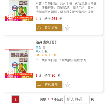
元。第一單元是你好、謝謝、再見、對不起、
營、遠足、畢業旅行、畢業二十一、職場日語
本套「口袋日語」共分十冊，內容涉及日常交
借問一下、這是什麼…等，日本人每天都要說
—職業、工作、就業、職場生活、創業、退休
往、服務行業、商業貿易、電話用語、日本生
的寒暄句；第二單元是生活、旅遊最常用到的
本書特色想要把日語說得溜，又能話題源源不
活指南等各領域，所有日文部份資料均以實用
基本句型；第三單元是介紹自己跟家人，述說
絕，就要有方法囉！只要有豐富、貼心的場
導向搜羅，經由日本語言學家 &ldquo;田淵裕二
261
自己的個性、嗜好、運動、飲食習慣，還有未
景，每個場景中的句子，又有連續性能串聯在
9
折
特價
元
&rdquo;詳細審定，絕對是您輕鬆掌握日語的利
來的夢想等，跟自己有關的句子。第四單元是
一起，還有豐富的話題，讓您能觸類旁通，發
器,搭配CD學習效果加倍喔!
出入國、住宿、交通、用餐、購物、觀光、生
揮「會話萬用表現」才是關鍵的KEY。我們這
貨到通知
病及遇到麻煩等，跟旅遊相關句子。
裡有：1. 生活萬用場景速查WHEN & WHERE
—21個場景、180個功能日語。想找話題，就先
從「您現在的狀況及地點」為出發點，快從目
隨身應急日語
錄中，找出您現在所在的場景，是寄信、是看
黃金
著
病、是點菜、是預約餐廳、是跟鄰居閒聊，這
萬人
出版
裡場景應有盡有，找到要說的話題，就是打開
2002/11/01 出版
話匣子的第一步！2. 生活萬用對象WHO—接下
＊口袋自學日語 ＊羅馬拼音輔助學習
來，要知道「對方的角色」，本書從9歲到99
歲，男女百業、全天整年都想用，不管是學弟
妹、是朋友、是父母、是熟人、還是第一次見
面，不同的對象就有不同的對應方式，同樣的
90
9
折
特價
元
一句卻有多樣的說法，快從各場景中挑選出恰
當的句子，包您用得道地說得清楚！3. 生活萬
貨到通知
用情緒WHY—同樣一句話，為何對方有時用那
句，有時候卻又用那句呢？很簡單！人的一言
一舉，同時也表達每個人的情緒，也就是因為
當天的心情，會影響每個人講話的口氣。要掌
1
頁數
1
/1
移至第
頁
握對方說話的語感、強調的重點，就快翻每個