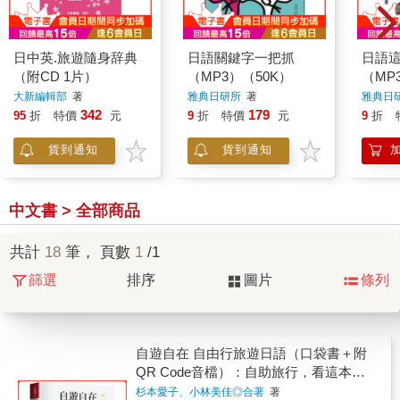
日中英.旅遊隨身辞典
日語關鍵字一把抓
日語
（附CD 1片）
（MP3）（50K）
（MP
大新編輯部
著
雅典日研所
著
雅典日
342
179
95
折
特價
元
9
折
特價
元
9
折
貨到通知
貨到通知
中文書 > 全部商品
共計
18
筆， 頁數
1
/1
篩選
排序
圖片
條列
自遊自在 自由行旅遊日語（口袋書＋附
QR Code音檔）：自助旅行，看這本就
夠了。
杉本愛子、小林美佳◎合著
著