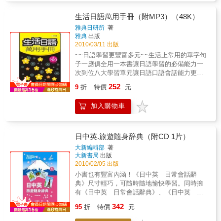
文法、句子解說等延伸學習，學習輕鬆又深
入！ 5.五十音、單字、會話MP3全收
生活日語萬用手冊（附MP3）（48K）
錄 由日籍老師發音，完全收錄五十音、單
雅典日研所
著
字中日對照、會話男女對話，要學就學最正統
雅典
出版
的！
2010/03/11 出版
~~日語學習更豐富多元~~生活上常用的單字句
子一應俱全用一本書讓日語學習的必備能力一
次到位八大學習單元讓日語口語會話能力更上
層樓．必備單字．關鍵動詞．擬聲語擬態語．
252
9
折
特價
元
情境用語．基本句型．道地成語俚語．生活短
語．常用問句
加入購物車
日中英.旅遊隨身辞典（附CD 1片）
大新編輯部
著
大新書局
出版
2010/02/05 出版
小書也有豐富內涵！《日中英 日常會話辭
典》尺寸輕巧，可隨時隨地愉快學習。同時擁
有《日中英 日常會話辭典》、《日中英 旅
遊隨身辭典》，讓你輕鬆溝通無障礙！本書最
342
95
折
特價
元
大的特徵，是將日本文化的要素大量融入會話
當中。不僅設計了介紹日本文化的主題，更讓