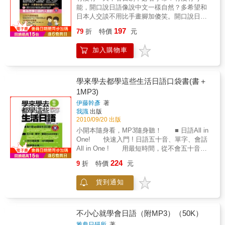
外籍專業老師錄製，因應時代進步，本書錄音
的單字記憶書，對初學者來說無疑是一本全能
耳並用，一切會變得非常美好！【日語脫胎換
能，開口說日語像說中文一樣自然？多希望和
音，很快抓住音準，訓練一手好聽力。2. 簡單
以「免費QR Code線上MP3音檔」，全新呈現
的日語入門學習書。活用本書，相信一定可以
骨，從現在開始】◆如果，你從未學過日語
日本人交談不用比手畫腳加傻笑。開口說日
好學每個單字、句型都是旅遊必備，簡單易
給讀者，行動學習，即掃即聽，隨時隨地，可
達到意想不到的學習效果。 本書七大特色 《五
嗎？這本書從日語50音開始，教會您輕鬆踏出
語，怎麼說都是那幾句！？邊說邊考慮日語文
懂，絕無難字，可以現學現用，省卻您寶貴的
提升日語實力！ ◆用耳朵加強聽說能力為加強
197
大章節，從基礎到進階》 以循序漸進的方式，
79
折
特價
元
學日語的第一步！◆如果，你學過3個月的日
法，到頭來句子總是零零落落。日語學了不知
時間和精力。3. 活潑實用〈實況會話練習〉生
學習效果，請您多聽線上MP3內容、學習標準
教您如何用最基本的日語句子表達想法、和日
語，它可以幫你喚醒記憶，重新建立起日語基
道怎麼開口嗎？全球語言學家一致認為：學語
動活潑，切合實際旅遊需要，情境日語，赴日7
的發音和聲調，發揮最佳效果。 【附贈線上
本人溝通，甚至是出國旅遊都能暢行無阻。
加入購物車
礎！◆如果，你已經學過1年的日語，你更不可
言不用學太多，但要學得精！專為想學日語的
天前，先惡補一下，馬上能派上用場，遇到日
MP3】◆請讀者注意日語老師的唸法，跟著老
《1000句．3000字彙》 上千個單字例句並穿插
以錯過它，讓你的日語脫胎換骨，絕對是它！
人所設計的「平民日語會話書」，只教最實
本人大膽開口說。【快速提升聽說能力】◆附
師的發音，覆誦練習，日文實力一日千里。 ◆
實用會話，一次滿足所有讀者的學習慾望！
那麼，一起加入日語學習的行列，你會有意想
用、最常用的萬用日語會話句！專為想學日語
QR Code行動學習音檔◆免費下載，手機即掃
不用上補習班，有此一書，搭配外師錄音學
《日、中區隔‧羅馬音輔助》 日、中區隔，並一
不到的收穫喔！【聽力速成，每天3分鐘】◆會
的人設計100個常用情境要學只學最精華的，全
即聽◆自助旅行日語會話、聽力，瞬間提升赴
學來學去都學這些生活日語口袋書(書＋
習，效果事半功倍，就好像請了一位免費的日
一標注羅馬音，方便學習好對照。即使不會五
聽才會說，聽力是學習語言的基礎，可依自己
書內容依「生活篇」、「職場篇」、「旅遊
日旅行，隨身携帶最好用，翻開就能說躺著、
1MP3)
語家教，是你自學日語的好幫手。
十音，也可以輕鬆開口說日語！ 《框格式的單
的學習需要，搭配內容，聆聽練習。◆本書從
篇」三大類，整理出一生中最常需要說日語的
坐著、站著、開車、坐捷運都合用學好旅遊日
字排版》 本書採簡單明瞭的框格式單字記憶
伊藤幹彥
著
自我介紹、觀光、搭訕、話家常、時事、商
100個情境。這輩子，只要學會這2,000句就夠
語，時空、姿勢，輕鬆不設限！
我識
出版
法，讓讀者學習日語更上手，直接手指溝通也
務、導遊、旅遊、餐飲、約會⋯應有盡有。◆
了！每則情境分別收錄約20句非學會不可的基
2010/09/20 出版
大丈夫！ 《日本各地地鐵路線圖、各路線站
配合線上MP3學習，將日本人所說的生活用
礎常用日語會話，全書100個情境共約2,000句
名》 除了方便旅遊的地鐵路線圖外，各路線站
小開本隨身看，MP3隨身聽！ ■ 日語All in
語，一一聽進、植入腦海，面對日本人連珠炮
會話，無論你是三不五時去日本旅遊的背包
名也一一標示出日語發音和羅馬拼音，讓您在
One! 快速入門 ! 日語五十音、單字、會話
式的日語，才能立即聽懂、立即理解！【會話
客、偶爾接待日本客戶的上班族、喜愛日本文
日本搭地鐵順利抵達目的地。 《完整介紹日本
All in One ! 用最短時間，從不會五十音到
速成，每天4分鐘】◆收錄日常生活不可或缺的
化的哈日族，準備短期出國遊學的交換學生，
各地知名景點、店名》 本書最後特別介紹日本
一口流利日語 ! ■ 為什麼都學這些生活日
基本會話，超簡單、超好學、超有趣的135個情
用本書建立屬於你的實用會話庫。一本在手，
224
9
折
特價
元
各地旅遊景點及大家耳熟能詳的店名一覽，幫
語？ 如果你不會五十音，但想學會聽懂日
境對話。◆只要開口大聲說，跟著日籍專業老
就能一輩子行遍天下除了會話關鍵句，更補充
助您在遊日過程中更加得心應手。 《輔助
語、說日語，絕對要看《學來學去都學這些生
師，一句一句地對話練習，把他當作你的對話
情境式對話練習、超實用句型及可替換的單
貨到通知
MP3，日語說得漂亮又流利》 附上日中對照
活日語》，本書精選日本人最常用的360個日語
對象，實際地融入說日語的情境之中。◆口耳
字，培養舉一反三的應用能力，讓你學一句就
MP3音檔連結，搭配本書學習，初學立即開口
單字、540句使用頻率最高的會話，用最有效率
並用，隨時聽，隨時說，矯正你的發音和語
能活學活用！隨時隨地、不同年齡均適用！內
說，日語越說越流利！
的方式快速精通日語。 ■ 五十音、單字、
調，就能說出一口漂亮的日語！【文法、句型
容適用範圍廣泛，無論生活、職場、旅行，從
會話全效率學習 ! 利用字源學習法快速記憶
不小心就學會日語（附MP3）（50K）
速成，每天3分鐘】◆迷你文法講座，有句子的
早到晚，無論在國內還是國外，再也不用擔心
五十音、並學習日本人最常使用的單字，加上
組成型態、句型、疑問詞、連接句等等，清楚
開口說日語！因為樣樣具備，所以你只需要這
雅典日研所
著