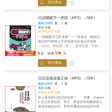
貨到通知
學習者在閱讀之中，窺見日本生活場景呈現出
的人際關係與社會規範的各種樣貌。此外，三
國語言對照的編排，不只能使用於旅行、出
差、留學，更可廣泛應用在各種場面，例如寫
日語關鍵字一把抓（MP3）（50K）
信或電子郵件給外國朋友，或在國際交流場合
雅典日研所
著 、
0
著
與人溝通等。每個主題皆由四段會話構成，在
雅典
出版
某些非特定場合才會出現的主題中，我們特別
2009/12/19 出版
為學習者編寫了「禮貌體」和「常體」兩種會
~~用關鍵字立即溝通！~~~跟著念、輕鬆記，
話，讓大家能夠同時學習這兩種文體。此外，
會話技巧即時上手你知道日語會話中回答
本書編入了日本人在日常生活中普遍使用的表
「□□□□」可以是「好」，也可以是「不好」
達方式，因此，學習者能學習到許多一般教科
嗎？「□□□□□」不但是「對不起」的意思，還
179
書中沒有的「片假名語彙」、「省略語」、
9
折
特價
元
可以用來表達謝意？經由本書的關鍵字介紹，
「擬聲語、擬態語」、「助詞」、「副詞」等
讓你用簡單的關鍵字，輕鬆應付各種會話場
詞彙。情境設計多元豐富，其內容十分合乎現
貨到通知
合。
代生活。我們期望各位學習者能藉由本書，體
驗和外國人溝通的樂趣。可另購賣MyVOICE智
慧筆搭配使用，讓您在聽說方面更上一層樓，
日語這樣說最正確（MP3）（50K）
學習更全面！
雅典日研所
著 、
0
著
雅典
出版
2009/11/20 出版
史上最強的口語日語合輯！ 本書「chapter
1 生活常用短語」單元，更提供外籍教師真人
發音的會話mp3，對照本書提供的短語句型學
習，不必侷限於只能聽一次的限制，您愛聽幾