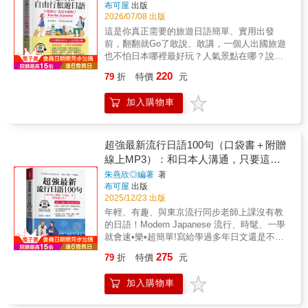
布可屋
出版
2026/07/08 出版
這是你真正需要的旅遊日語簡單、實用出發
前，翻翻就Go了敢說、敢講，一個人出國旅遊
也不怕日本哪裡最好玩？人氣景點在哪？說走
就走，出國去大開眼界用簡單日文去旅行!羅馬
220
79
折
特價
元
拼音輔助從發音、單字到觀光會話，瞬間學會
很簡單、大膽說不會日文，也能玩瘋日本！日
加入購物車
幣貶值到39年來最低點，現在到日本玩正是時
候！林志玲的日本再發現Yokoso Japan，讓她
和日本結下了不解之緣，踏出夢幻的第一步，
與日本放浪兄弟成員AKIRA，結婚生子，並隨
超強最新流行日語100句（口袋書＋附贈
夫移居日本，則是令人欣羡的第二步。多浪漫
線上MP3）：和日本人溝通，只要這一
的情緣啊！你是不是開始對日本有一股憧憬，
本，輕鬆遊日本！
朱燕欣◎編著
著
想來一趟日本夢幻之旅！現在到日本旅遊、瞎
布可屋
出版
拼、置產，正是時候。您可以一個人自由自
2025/12/23 出版
在，背著輕鬆的背包，到日本旅遊、看美景、
年輕、有趣、與東京流行同步老師上課沒有教
嚐美食、考察、血拼、出差、投資、置產、談
的日語！Modern Japanese 流行、時髦、一學
生意。本書精選最簡單實用的會話，是專為準
就會速•樂•超簡單!寫給學過多年日文還是不敢
備赴日旅遊的背包客設計。輕鬆，無壓力的學
開口說日文的人！學好日本最流行的日語，輕
習方式，赴日旅遊情境一應俱全，只要你想說
275
79
折
特價
元
鬆和日本人聊不停！◆最Hot、最流行日語，增
的，裡面通通都有，隨翻隨說，到日本一直
加談話笑果◆100句超簡單新潮日語，一學就
玩、一直玩，吃喝玩樂，High 翻天！ 玩遍日本
加入購物車
會，與日本零時差◆看日劇、交友、旅遊、遊
熱門景點，簡單日語就行了精選1000句最簡
學、留學⋯最時髦的日語，一次搞定！【老師
單、最迷你旅遊會話單字簡單、句子簡短，好