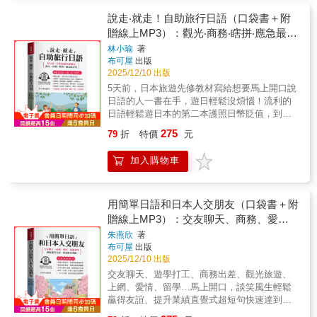
上課沒有教的日語】◆很多學習日語的朋友，
用好說說走就走，去日本玩個過癮！【本書特
是不是常常有這樣的感嘆：已經學了二、三年
說走‧就走！自助旅行日語（口袋書＋附
色】這是您真正需要的旅遊日語！◆旅遊日語
的日語，但是打開日劇一看，卻常常聽不懂男
贈線上MP3）：觀光‧商務‧瞎拼‧應急最有
不需要很完整不需要說很長的句子也不需要像
女主角在說些什麼？！ ◆為什麼會有這樣的感
日本人一樣說日語◆旅遊日語只是旅遊時溝通
效
林小瑜
著
嘆呢？聽力尚待加強是原因之一，另一個重要
的工具簡單的單字、簡短的句子能夠和日本人
布可屋
出版
的原因就是，沒有學過這些最新、最流行的現
溝通聊天就行了◆身為專業導遊和老師特別介
2025/12/10 出版
代用語；這些單字是教科書裡沒有寫，老師在
紹簡單、實用的旅遊日語最符合您去日本玩的
5天前，日本旅遊先修教材寫給想要馬上開口說
課堂上不會教的內容。◆但是，沒有關係，有
需求只要本書在手您就是環遊日本的超級玩
日語的人一書在手，遊日輕鬆沒煩惱！流利的
了本書一切搞定！今後就讓我們開開心心的，
家。◆本書是標準東京日語，有3大特色：1.對
日語輕鬆遊日本的第二本護照日幣貶值，到日
看日劇、聽日語、說日語、用日語！ 【與日本
話簡單2.句型豐富3.單字容易內容收錄日本人日
本旅遊、購物、置產，正是時候！【日本奇緣
流行同步】◆本書蒐集了近百個時下日本年輕
275
79
折
特價
元
常使用的單字、會話，羅馬拼音輔助，一看就
之旅，Go！】最美明星林志玲的日本再發現
人，最常用的日語單字，並以最體貼的單元設
懂，一看就會說，完全不必死背強記，輕輕鬆
Yokoso Japan，讓她和日本結下了不解之緣，
計方式，讓每一個讀者， 都能對單字得到完整
加入購物車
鬆就能活用，隨時都能脫口說日語。【出發前7
踏出夢幻的第一步，與日本放浪兄弟成員
的理解。◆單字的開頭會先提示，一個相對應
天先修旅遊日語】用簡單日文到日本去旅行
AKIRA，結婚生子，並移居日本，則是令人欣
的中文解釋，之後的說明欄，則是針對這個單
吧！單字簡單、句子簡短，好用好說敢講、敢
羡的第二步。多浪漫的情緣啊！你是不是開始
字所做的說明，要懂還要會用，會話單元，提
說，一個人出國旅遊也不怕！超簡單！超實
對日本有一股憧憬，想來一趟日本夢幻之旅！
用簡單日語和日本人交朋友（口袋書＋附
供你一個實際運用單字的場合，你可以在這個
用！出發前，翻翻就Go了說走！就走！到日本
您也可以和林志玲一樣，到日本玩，展開夢寐
贈線上MP3）：交友聊天、商務、愛
單元，學習到最新、且最流行的口說日語。
去看看！很多人到日本玩，都有過下列經驗：
以求的日本奇緣之旅！嗯！說走，就走！現在
【速•樂•超簡單!】◆我們規劃了相關句單元，
情、旅遊留學；輕鬆贏得友誼、快速提升
朱燕欣
著
看到喜歡的東西，不知如何殺價；面對精緻的
到日本旅遊、瞎拼、置產，正是時候。您可以
想要知道單字的引申運用，請到這個單元走
布可屋
出版
業績。
日本料理，不知如何點餐；看到熙來攘往的車
一個人自由自在，背著輕鬆的背包，到日本旅
走。◆你或許以爲這個單字就此結束，但還沒
2025/12/10 出版
子，不知道坐哪一線；住進飯店，想叫個客房
遊，漫步日本街頭，看美景、嚐美食、考察、
有呢！貼心的作者還為你奉上了一個小智囊單
交友聊天、遊學打工、商務出差、觀光旅遊、
服務，不知從何叫起⋯⋯等等苦惱，比手劃腳
瞎拼、出差、投資、置產、談生意。【一書在
元，裡面內容包羅萬象，應有盡有，好酒沈甕
上網、愛情、留學…馬上開口，談笑風生輕鬆
的日本之旅，會少掉很多遊興。如果想要一個
手，遊日輕鬆沒煩惱】◆簡單、易學的行前日
底，各位讀者千萬不要錯過了！ 【流行日語擴
贏得友誼、提升業績直覺式超短句快速達到溝
人自由自在，背著輕鬆的背包，到日本旅遊，
語先修教材◆教您花最少的時間，學到最實用
充包】◆學日語，求精也求廣，求新也求舊，
通效果隨身袋，超方便！寫給學過多年日文還
看日本美景，嚐日本美食，結交日本朋友，採