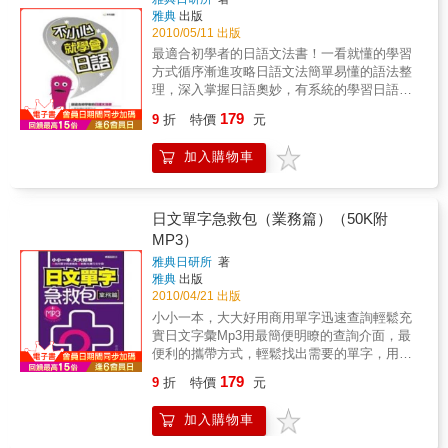
使用頻率最高的日語會話，如日常生活的食衣
的解說、分析，並收錄相關實用單字。◆還包
雅典
出版
一本會看會寫當然不夠，讓你更理解日語會話
住行、交男女朋友、逛街購物……等等，全書
2010/05/11 出版
括用語的解說，輕重緩急、親疏遠近的用字譴
發音重點，特邀外籍名師錄製聽力∕發音MP3，
五十音、單字、會話MP3權收錄、會話並有羅
詞，要說出有程度的日語，就在這個魔鬼細節
放進手機或MP3播放機，隨時帶著走，把握任
最適合初學者的日語文法書！一看就懂的學習
馬拼音對照方便唸讀，更有單字延伸、句子用
上，你非知道不可！【「3+4+3」的學習方
何學習時間。輕巧口袋大小，單字庫輕鬆帶著
方式循序漸進攻略日語文法簡單易懂的語法整
法解析，全方位一次學習 ! ■ 本書非買不可
式】◆每天，透過前述「3+4+3」的學習方
走書本特別設計成輕巧方便攜帶的大小，讓你
理，深入掌握日語奧妙，有系統的學習日語文
的理由 1.小開本隨身看，MP3隨身聽
式，將生活的日語會話結構，深深地烙印在你
隨時隨地，想學就學，麻雀雖小，五臟俱全，
法，讓你一看就會！
179
等車坐車運動逛街隨時可看隨處可聽，用零碎
9
折
特價
元
的大腦，讓你想都不用想地，就能說出正確的
每天用一點點時間，學習一生必學的萬用日語
的時間，就能學好日語 ! 2.日語學習必備
日語來！【躺著聽、躺著學，真輕鬆】◆為了
會話，打造超完美日文能力！選一本，能用一
!!! 快速入門，從不會五十音，到可以用日
加入購物車
造福自學的讀者，本書特聘外籍專業老師錄
輩子的日語會話書吧！不用艱深的文法，沒有
語會話交談，只要看這本就夠了 ! 3.MP3完
製，因應時代進步，本書錄音以「免費QR
專業的術語，開口說日語就是如此簡單！
全收錄 由日籍老師發音，完全收錄五十
Code線上MP3音檔」，全新呈現給讀者，行動
音、單字中日對照、會話男女對話，要學就學
學習，即掃即聽，隨時隨地，可提升日語實
日文單字急救包（業務篇）（50K附
最正統的 !本書特色 1.五十音字音、字形學
力！◆用耳朵加強聽說能力為加強學習效果，
MP3）
習 先依羅馬拼音及注音符號，唸出假名的
請您多聽線上MP3內容、學習標準的發音和聲
讀音，再透過「字源學習法」增加對字形的記
雅典日研所
著
調，發揮最佳效果。 【附贈線上MP3】◆請讀
雅典
出版
憶，並同時做筆順練習，邊寫、邊唸，同步掌
者注意日語老師的唸法，跟著老師的發音，覆
2010/04/21 出版
握正確的字音字形。 2.精選常用單字，有
誦練習，日文實力一日千里。 ◆不用上補習
效學習 本書篩選最常使用的360個單字，每
小小一本，大大好用商用單字迅速查詢輕鬆充
班，有此一書，搭配外師錄音學習，效果事半
個單字都有例句，加強印象之外，又多學到不
實日文字彙Mp3用最簡便明瞭的查詢介面，最
功倍，就好像請了一位免費的日語家教，是你
少實用的句子，一舉兩得、事半功倍！ 3.
便利的攜帶方式，輕鬆找出需要的單字，用日
自學日語的好幫手。
單字延伸補充學習 依單字補充同義、反
文工作、溝通更輕鬆。
179
9
折
特價
元
義、同形異義、相關用語等等延伸學習資訊，
讓學習更紮實、全方位。 4 短篇會話學習
加入購物車
更有效率 本書會話部分共有十五課，每課
共分為九篇對話，每篇對話四句，並有單字、