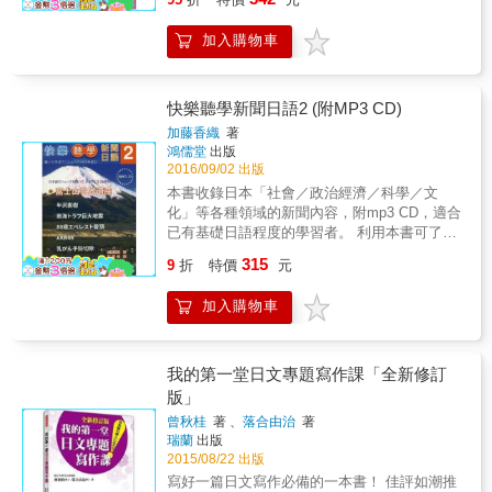
寫作輔助練習教材。 在初級階段的寫作練習，
賞！ ■&& 收錄近幾年四技二專及國家高普考、
的學習者。 ★35個基本句型＆23個生活主題，
請學習者統整學過的詞彙和文法等知識，以身
特考日文翻譯考題。 ■&& 是史上談最多18禁卻
從完成句子循序漸進到簡單的短文寫作。 ★可
加入購物車
邊事物為主題進行自由創作時，往往會看到學
又不是18禁的日文學習書！
複習所學句型、培養作文能力。 ★提供作文範
習者僅羅列出幾個短句，組合成令人難以理解
例參考。 ★附「作文稿紙書寫方法」以及「作
的文章。這是因為寫作時並沒有從整體結構的
文指導上的留意點」。 & ※本書無解答。
角度來撰寫所造成。 & 只要跟著本書內容，一
快樂聽學新聞日語2 (附MP3 CD)
步步穩紮穩打，練習掌握文章整體結構，學習
加藤香織
著
意識到談話進展的寫作方式，便能在初級打好
鴻儒堂
出版
寫作基礎，順利邁向中・高級的寫作練習！ &
2016/09/02 出版
本書挑選20個十分貼近生活的主題，分為對應
本書收錄日本「社會／政治經濟／科學／文
《大家的日本語 改訂版》共50課的「基礎
化」等各種領域的新聞內容，附mp3 CD，適合
篇」，以及銜接中級的「進階篇」兩階段來學
已有基礎日語程度的學習者。 利用本書可了解
習，幫助各位學習者從初級階段輕鬆愉快地寫
日本新聞的常用語彙及時事用語、強化聽解能
315
作。 鍛鍊寫作四大招式： ★掌握文章整體結
9
折
特價
元
力，並可作為理解日本現況的讀物。
構，寫出統整性文章 透過「流程練習圖」列
出的情境走向，以及「範文」提示談話內容的
加入購物車
發展，讓學習者得以掌握文章整體結構，並寫
出有系統的文章。 ★完整的寫作前練習 學習
者可藉由「作文的要點」了解寫作重點，參考
我的第一堂日文專題寫作課「全新修訂
書中提供的「相關詞彙」，並於「作文筆記」
版」
打草稿，思考文章內容和結構，作為實際練習
的事前準備。 ★主題貼近生活 本書挑選出適
曾秋桂
著 、
落合由治
著
瑞蘭
出版
合初級階段、生活中常見的20個主題，協助學
2015/08/22 出版
習者練習時更好發揮。 ★可應用於演講和讀解
經由反覆練習，習慣文章的構成形式後，便
寫好一篇日文寫作必備的一本書！ 佳評如潮推