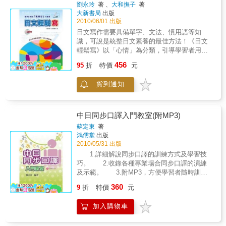
任此門課的教師們來電詢問，是否有適合的相
劉永玲
著 、
大和撫子
著
處，才不會觸犯著作權法。 & 第8課撰寫研究
關參考書籍可當教科書用。有鑑於此，本社編
大新書局
出版
動機，附錄資料「國內研究所概況」（2015年
輯部為因應學習者的需求，著手蒐羅「中譯
2010/06/01 出版
版） 研究計畫書非常重要，因此撰寫研究計畫
日」的相關資料，並配合學習者的程度與授課
日文寫作需要具備單字、文法、慣用語等知
書須具備什麼樣的基本要項呢？其中，研究動
時數，彙編成冊，以供參考。全冊共有三十七
識，可說是統整日文素養的最佳方法！《日文
機是首要條件，因此本課將會說明撰寫研究動
個單元，每單元除說明單元關鍵字的翻譯方法
輕鬆寫》以「心情」為分類，引導學習者用日
機的訣竅、常見的日文表現句型及參考範例。
外，並附有練習題及補充練習，其參考譯文以
記寫下生活點滴，並在抒發心情的同時學習相
& 第9課日文引用格式（一） 撰寫專題報告或
456
附錄方式登載於卷末。翻譯本來就會因人而
95
折
特價
元
關詞彙與慣用句。每個單元都會附上範例，讓
學術論文，需要適時適宜地引用參考書目，而
異，同樣的句子，有數種不同的譯法，並不足
學習者可以模仿寫作。跟著本書一起學，讓你
引用的參考書目，更需要如實交代資料的來
為奇，故「參考譯文」顧名思義，僅供「參
貨到通知
日文輕鬆寫！
源、出處。本單元要學習如何將參閱書籍、資
考」之用，並非絕對的標準答案，在此先作聲
料、學說，嵌入自己的專題報告或學術論文當
明，以免有所誤會。再者，每單元各自獨立，
中。 & 第10課日文引用格式（二） 接續上一
互無關連。故教授者可依學習者的需要，無須
中日同步口譯入門教室(附MP3)
課，本課將要更進階地學習「一大段文章的引
按單元順序，可自行挑選適當的單元進行授
用方式」、「摘要重點式的引用方式」，以及
蘇定東
著
課。本書的編纂只是一個嘗試的開始，希望今
各類視覺影像（圖表、照片等）的引用情形，
鴻儒堂
出版
後能有更完整的內容呈現給大家。本書若對
讓您不管引用什麼內容都能得心應手。 & 第11
2010/05/31 出版
「中譯日」這門課程有些許助益，實為編輯群
課撰寫先行研究 什麼是先行研究？撰寫先行研
1.詳細解說同步口譯的訓練方式及學習技
的莫大榮幸。尚乞先進們不吝指教。
究時，又該如何著手呢？本課要告訴你只要熟
巧。 2.收錄各種專業場合同步口譯的演練
悉引用方式，就能順利撰寫先行研究。此外，
及示範。 3.附MP3，方便學習者隨時訓練
並說明各個先行研究之間的關係，以及撰寫論
並提升能力。
360
9
折
特價
元
文時常使用的日文接續詞。 & 第12課常見的研
究方法與推論方式 常見的研究方法有哪些？客
加入購物車
觀推論論點的方式又是什麼？本課將會仔細說
明常見的研究方法和客觀論點推論的方式，讓
您能選擇適合自己領域專攻的研究方法與推論