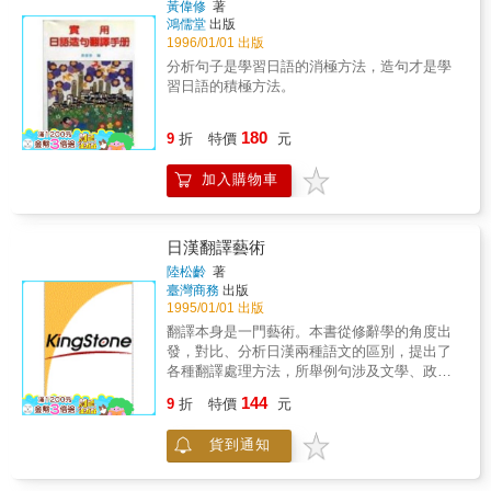
黃偉修
著
識。 ■ 比較書面語／口語、日文漢字／台灣漢
鴻儒堂
出版
字的異同。 ■ 作文題目由淺至深，由具體到抽
1996/01/01 出版
象，可自由選用。 ■ 每篇作文題目另有衍生應
分析句子是學習日語的消極方法，造句才是學
用題目以供練習。 ■ 提供作文範例，並有相關
習日語的積極方法。
所需的句型或文法解說，以及文法練習，練習
作文的同時，加強文法。 ■ 分析以中文為母語
180
的台灣學生經常犯的語彙錯誤，例如：詞性、
9
折
特價
元
同形異義語、類義語等。
加入購物車
日漢翻譯藝術
陸松齡
著
臺灣商務
出版
1995/01/01 出版
翻譯本身是一門藝術。本書從修辭學的角度出
發，對比、分析日漢兩種語文的區別，提出了
各種翻譯處理方法，所舉例句涉及文學、政
治、科學技術以及日常用語等方面，條理清
144
9
折
特價
元
楚，闡述詳盡，有助日漢語讀者、學習者掌握
好翻譯藝術，提高日漢語能力。
貨到通知