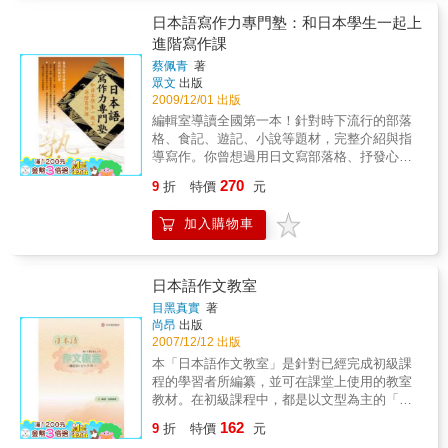
方式。 & 第13課撰寫研究內容與研究方法 撰寫
日本語寫作力專門塾：和日本學生一起上
研究計畫書終於來到第三要項「研究內容與研
進階寫作課
究方法」。題目訂定太過含糊、考察的標的沒
蔡佩青
著
有具體化，都可以在此再次說明。此外，本課
眾文
出版
還會學習限定研究內容、定義、時代分期的概
2009/12/01 出版
念。 & 第14課撰寫研究價值（意義）與今後課
編輯室導讀全國第一本！針對時下流行的部落
題 研究計畫書所必備的第四要項為「研究價值
格、食記、遊記、小說等題材，完整介紹與指
（意義）與今後課題」。研究有何意義、又有
導寫作。你曾想過用日文寫部落格、抒發心情
何價值，正是該論文是否有必要存在的關鍵
嗎？或者嘗試寫一篇日文食記，圖文並茂的與
點。因此本課要學習的是研究價值與研究意義
270
9
折
特價
元
人分享呢？甚至寫一篇精采生動的遊記，留住
的區別，以及今後課題的必要性。 & 第15課研
當下最美的回憶！部落格、日記、遊記、食
究計畫書以及研究所課堂發表或是學術會議上
加入購物車
記、小說、詩等等，這些在生活中經常出現的
口頭發表範例 本課不但有完整版的研究計畫書
主題，在《日本語寫作力專門塾》裡，都會告
範例，還會說明以完成的研究計畫書為原點，
訴你如何寫得生動又吸引人，以不同的寫作風
發展至論文目次的技巧。再加上研究所課堂上
格及技巧，緊緊抓住眾人的目光！提升寫作能
日本語作文教室
發表資料（或是學術研討會議上口頭發表資
力之餘，更能用日文與朋友緊密互動！本書的
料）的範例，讓您一看就懂，一學就會。 & ★
目黑真實
著
重點在於提升讀者的寫作能力，並學以致用在
本書4大特點： & 特點1教學循序漸進，最好
尚昂
出版
日常有趣的多元寫作上。全書模擬課堂授課方
學！ 新手入門專題報告與論文寫作該從何下
2007/12/12 出版
式，每課一文，介紹部落格、日記、遊記、食
筆？本書從最基本的日文寫作格式，以及專題
本「日本語作文教室」是針對已經完成初級課
記、小說、新聞報導等各式文體的寫作技巧。
報告或學術論文上應該使用的文體，循序漸進
程的學習者所編纂，並可在課堂上使用的教室
藉由日籍老師批改學生寫作，讀者可清楚對照
地進入撰寫論文一開始所必需的研究題目，再
教材。在初級課程中，都是以文型為主的「型?
修改前後的不同，了解在日文寫作上易犯的錯
由淺而深地到研究內容、研究方法、參考書
練習」和短句寫作，因而缺乏將內容統整後的
162
誤。此外，本書更針對台灣的日語學習者，提
9
折
特價
元
目、註腳等等，讓您按部就班地認識日文專題
「話??書?」的練習。另外，亦缺乏將自己想表
出易犯的錯誤，並藉由句型、文法解析，讓讀
寫作。此外，每一課後面還有練習題，一本學