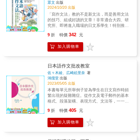
眾文
出版
2024/10/20 出版
「寫作文法」教的不是新文法，而是善用文法
的技巧、組成好讀的文章！非常適合大四、研
究所、即將進入職場的日文系學生！特別推薦
給教授日文寫作的教師，及日語編譯等職場人
342
9
折
特價
元
士！你的文章曾被這樣說嗎？「文體不對耶，
文章像口語！」「好像一直重複相同的字
加入購物車
眼？」「句子太『落落長』了，很不容易
讀！」「哪一段是你（執筆者）的意見、哪一
段是一般大眾想法……看不出來！」本書特別
推薦給需要寫日文專題報告、論文的學習者、
日本語作文批改教室
教授日文寫作的教師，甚至是需要撰寫企劃
佐々木綾、広崎絵里奈
著
書、日語新聞編譯、採訪稿等職場人士！ 豐富
鴻儒堂
出版
的教材和範例是本書最大特色，每課學習重點
2023/05/05 出版
清楚條列，提供大量的正誤例文對照，非常適
本書每單元所舉例子皆為學生在日文寫作時頻
合課堂教學。協助教師縮短備課時間，解決教
繁出現的疑難雜症。從作文及電子郵件的基本
材難覓的困擾。即使是自學者也能透過本書，
格式、段落架構、表現方式、文法等，一一加
逐步培養相關知識及能力。本書特點1. 翻起來
以詳盡說明，提出修正方式，力求使讀者能使
405
很嚴肅，內容其實親切易懂本書一共14堂課，
9
折
特價
元
用精練的措辭，正確的表達方式，清楚陳述自
對大三以上或程度已達N2的學習者來說，內容
己的意見，展現自信與積極的一面。
都是已學過的文法觀念。透過例句及寫作示
加入購物車
範，原來，將這些文法應用在寫作上，竟可以
讓文章「很有樣子」！ 2. 以例句或範例對照，
快速抓到重點教論文寫作的書就一定「很論