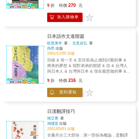
僅對必須繳交日文報告的大學生及撰寫碩博士
比例編入，就是希望學習者能重視，並能藉由
270
9
折
特價
元
論文的研究生有極大助益，即使自學者也能跟
此書所舉的各式各樣的例句中學習到翻譯的捷
隨本書逐漸提升日文寫作能力。 & ．中央研究
徑。
加入購物車
院周玉慧博士 本書從專題報告或學術論文上常
使用的文體，至研究計畫書以及研究所課堂發
表，或是學術會議上口頭發表範例，面面俱
到，如果有了這些常識，出國留學、發表論文
日本語作文進階篇
將迎刃而解，因此誠摯地
松室美年
著 、
北見吉弘
著
尚昂
出版
2001/11/05 出版
目錄 & 有一天 & 至目前為止感到討厭的事 &
將來的夢想 & 我對弟弟的期望 & 信 & 台灣人
與日本人 & 台灣與日本 & 現在最想做的事 &
對24小時便利商店的看法？ & 在台北有名的地
216
9
折
特價
元
方
貨到通知
日漢翻譯技巧
靖立青
著
鴻儒堂
出版
2001/05/01 出版
全書共分三大部份：第一部份為概論，是翻譯