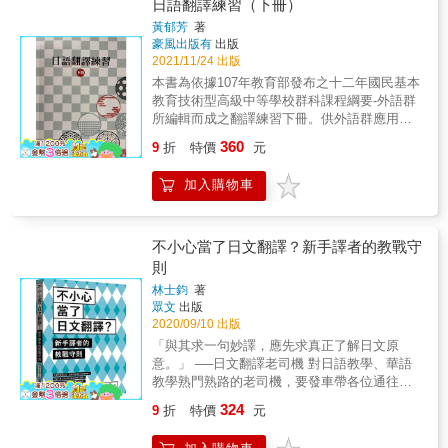
日語翻譯練習（下冊）
文」嗎？本書每個學習重點說明清楚，簡單扼
黃郁芳
著
要，大量的例文取代冗長文字描述，以正誤例
豪風出版有
出版
文對照，學習者一看就懂。3. 題目豐富，課後
2021/11/24 出版
練習效果最佳每堂課結束後，還有針對全課的
本書為依據107年教育部發布之十二年國民基本
練習「実践 使ってみよう」，出題形式直接
教育技術型高級中等學校群科課程綱要-外語群
以論文的一部分文章（緒論、本論或結論），
所編輯而成之翻譯練習下冊。供外語群應用日
以填空、改寫方式讓學習者練習，全書約有30
語科第二學年下學期每週2節，單學期2學分教
篇，方便教師作為上課素材。4. 14個學習者最
360
9
折
特價
元
學使用。 ●編寫主旨 課程按照107年教育部發
常問的問題，就在14堂課課堂內容經過大阪大
布之課綱，配合部定之核心素養編寫而成。下
學、立命館大學、佛教大學等多所學校針對留
加入購物車
册共計九個單元，分別收錄「状(じょう)態(た
學生試教回饋，精選出最重要的14堂課，是解
い)・様(よう)子(す)」「補(ほ)助(じょ)動(どう)
決日文寫作問題的最佳幫手！以下舉出其中兩
詞(し)」「恩(おん)恵(けい)・授(じゅ)受(じ
課內容為例：￭ 敘事時態「ル形、タ形、テイ
ゅ)」「伝(でん)聞(ぶん)・引(いん)用(よう)」
ル形、テイタ形」的眉角在文章裡正確使用
不小心當了日文翻譯？新手譯者的教戰守
「説(せつ)明(めい)」「時(じ)間(かん)」「開(か
「テイル形」「ル形」，可以區隔「是自己的
則
い)始(し)・終(しゅう)了(りょう)」「受(う)け身
意見還是他人的意見」。比如要陳述別人的意
林士鈞
著
(み)形(けい)」「使(し)役(えき)形(けい)」「使
見、想法時，用「考えている」「考えられて
眾文
出版
(し)役(えき)受(う)け身(み)形(けい)」「原(げん)
いる」等的「テイル形」；要講自己的意見、
2020/09/10 出版
因(いん)・理(り)由(ゆう)」「目(もく)的(て
想法時用「考える」「考えられる」等的「ル
「與其求一句妙譯，應先求真正了解日文原
き)」「同(どう)時(じ)・並(へい)列(れつ)」「程
形」。又比如在報告中敘述過去事情發生的經
意。」 ──日文翻譯老司機 對日語教學、華語
(てい)度(ど)」「比(ひ)況(きょう)」「一(いっ)
過是用「タ形」，但若從圖表或資料中引述，
教學熟門熟路的老司機，要發車帶各位通往日
般(ぱん)条(じょう)件(けん)・因(いん)果(が)関
即使是過去發生的事也要用「テイル形」。￭
文翻譯之路啦，新手快上車！ 首發車《不小心
(かん)係(けい)」「仮(か)定(てい)条(じょう)件
指示代名詞「ア、コ、ソ系列」的學問代名詞
324
9
折
特價
元
當了日文翻譯？ 新手譯者的教戰守則》，專收
(けん)」「敬(けい)語(ご)」等機能句型表現。
真是最初級的文法了，在N5就學過了！大家可
下列對象： 1. 「這句話&hellip;&hellip;我不知
&& & 本教材先以單字整理及文法句型介紹奠定
想過「ア系列指示代名詞（あの、あれ、あ