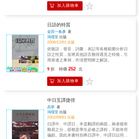
達的內容，套入學習過的文型或語彙的使用練
者熟悉寫作技巧，同時學習相關單字、擴充字
完，保證寫作論文得心應手！ & 特點2解說簡
加入購物車
習。本教材就是為了補足這些部份而編纂的，
彙量。不論是作為課後練習或自修，都能大幅
單易懂，最好看！ 一想到要撰寫專題報告以及
學習方法依照閱讀「作文例‧會話例」
提升你的日文寫作能力。本書特色■ 題材廣泛
畢業論文就一個頭兩個大嗎？看似深奧難懂的
→「話?????」會話練習→然後再開始寫作的方
從生活方面的日記、導覽、部落格，到專業領
日文專題寫作課，在教學經驗豐富名師的解說
式進行練習。要增加溝通能力特別是「說與
日語的特質
域的報導文章、詩、小說，主題多元。■ 思考
下，變得簡單易懂，就好像指導教授隨時在您
寫」的學習順序是非常重要的，在初中級的程
金田一春彥
著
引導 分析「記述文」「感想文」「論說文」，
的身邊，幫您解答對於論文寫作的各種疑難雜
度，應該儘可能的一邊說一邊將自己所說的內
鴻儒堂
出版
提醒需注意的文法及重點，引領讀者掌握寫作
症。一書在手，學習論文寫作效率佳！ & 特點
容匯整成為文章，這樣的學習效率應該會是最
2006/12/01 出版
技巧。■ 實例批改 由日本老師親自批改學生習
3論文範例豐富，最好抄！ 在撰寫論文之前想
好的。實際上，「寫」這個動作亦能提高會話
依敬語．發音．詞彙．表記等各種範圍分析日
作，藉由修改前後的對照，幫助讀者提升日文
要多方參考一下前人的論文？不需要上圖書
能力，可以說是達到相輔相成的效果。本書所
語之性質，並將其他語言難得遇見之特徵，引
語感。
館，本書蒐集了數篇範例，學習完課程內容，
揭載的內容均為筆者實際在課堂上所使用的文
用身邊之事例，作清楚明瞭之解說。
立即能參考應用！例如第2課中所列舉出的數個
章，而大多數的作文範例都是筆者學生們所寫
大四畢業論文題目和碩士論文題目，內容從社
252
的文章。內容都是留學生在日本的實際體驗而
9
折
特價
元
會、教育、文化到文學，範圍廣泛，參考價值
成的作品，作品內容的發想充滿了連日本人都
高！ & 特點4台灣國內研究所概況統覽，最好
想不到的新鮮感。本教材中的語彙對初中級的
加入購物車
用！ 想報考國內的日文研究所，還得一所一所
學習者或許會有點難，但內容新鮮有趣，亦可
上網查詢各研究所的資料？本書詳列國內各個
作為初中級的「讀解教材」來使用。
研究所的概況，這麼完整又詳盡的輔助資料，
中日互譯捷徑
讓您考研究所，事半功倍！ & ★教育界、學術
界一致推崇、聯合推薦！ & ．東吳大學日文系
高寧
著
前系主任林雪星博士 這本書適用於初 學者甚至
鴻儒堂
出版
高級日文程度者，內容循序漸進、深入淺出，
2002/09/01 出版
並配合實例。秋桂老師與落合老師體貼地從日
日譯中、中譯日，本是翻譯的兩面，兩者雖有
文論文的撰寫格式、標點符號、研究步驟，乃
難易之分，卻都是學生必修之課程，不能有所
至於參考書目的引 用方式，一一詳盡解說。不
偏頗。因此本書特別將日譯中、中譯日以同等