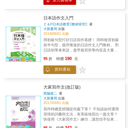
加入購物車
道中文要怎麼說耶」 多少有過翻譯經驗的你，
日語翻譯練習所需必備基礎；進而延展至日語
あ）通常不會出現在論文或報告中？而在一般
可能自己說過，或聽朋友說過：「這句話
翻譯練習演練，作為運用及學習成效評估。以
文章裡（不一定要是論文或報告），依據上下
&hellip;&hellip;我不知道中文要怎麼說耶
循序漸進、踏實的方式，培養學生所需之日語
文或執筆者的表達有些情況特定用「この」，
&hellip;&hellip;」 老司機把話說穿：如果有一
日本語作文入門
能力。 ●單元架構 ◎預備暖身：設計「文法大
有些情況特定用「その」，而在兩者都可用的
句話你不知道中文要怎麼說，並不是告訴人家
補帖(文法學習要項)」及「單字補給站(單字整
Ｃ＆P日本語教育教材研究
著
句子裡，「この」「その」所表達出的意思是
你日文有多好，往往是因為你看不懂日文原文
大新書局
出版
理)」「文法・句型介紹及練習」。 ◎閱讀挑
不一樣的！
的真正意涵。 2.& 「中文沒什麼差別」 許多日
2019/08/01 出版
戰：為了讓學生能運用學習的文法項目，以本
文句子，用中文翻譯起來幾乎完全沒差別，但
單元所介紹的文法句型為主編寫文章，藉由文
用初級句型打好日語寫作基礎！ 同時複習初級
日文中的「意境」其實大不同。身為譯者，你
章的閱讀，幫助學生將本單元學習的單字文法
前半句型，循序漸進的日語作文入門教材。 對
可能覺得「既然中文沒有差別，那就沒問題
加以消化吸收，並且藉由跟讀練習(シャドーイ
日語初學者來說，盡早複習所學內容及大量練
吧？」 當然不是！老司機守則：譯者就是有讓
ング)訓練口頭的運用能力。 ◎翻譯挑戰：進行
習運用，是提升日語能力的不二法門。跟著本
190
讀者或聽者不混淆的責任！ 3. 「這
95
折
特價
元
完單字及文法句型的介紹之後，再進行翻譯練
書練習簡單描述圖片，幫助學習者確認是否已
&hellip;&hellip;是一種語感」 許多人碰到翻不
習來掌握學生學習成效，可針對不足的部分再
理解並能使用學過的初級語彙、句型、文法
出個所以然來時，就說「這&hellip;&hellip;是一
貨到通知
加以補充說明或練習。 ◎自我評量：分成「單
等，進一步寫出200～400字的短篇文章。 本書
種『語感』」，搞得好像那句話只能意會不能
字測驗」、「文法測驗」及「翻譯測驗」三部
內容分為兩大部分： Ⅰ・短句練習篇（35個基
言傳般神祕。 老司機就是要告訴那些喜歡講
分。「單字測驗」設計有選出漢字正確讀法，
本句型，藉由填空與問答題，依句型完成短
「語感」的人：「知之為知之，不知為不知，
以及選出字彙適當用法兩大題。「文法測驗」
句，熟習詞彙的排列與接續方式） Ⅱ・主題作
大家寫作文(改訂版)
是知也！！」 最後，上車前，老司機提醒即將
則有句子連接、正確用法、以及排列組合三種
文篇（23個生活常見主題，依提示的詞彙、句
西脇俊二
著
上路的新手譯者： 翻譯有可能是一個新發明，
類型的練習題。「翻譯測驗」則是設計為選出
型、提問等完成短篇作文） 教師與學習者可利
大新書局
出版
也可能將錯就錯而影響一世代， 翻譯必須站在
正確中文翻譯以及日文翻譯的題目。
用本書作為初級的綜合副教材使用，複習基本
2017/03/01 出版
當時、當地，聽當代事、講當地話，要有穿越
句型的同時加強作文能力。答題前先試著口頭
寫作時總是煩惱從何處下筆？ 不知該如何運用
時空的本事。 想清楚了，就上車吧！ 本書特色
回答一遍，也有益於口說表現；按書中指示完
習得的詞彙與文法，有系統地寫出一篇文章？
■&& 為「砍掉重練系列」番外篇，喜愛此系列
成題目，有助提高文章的正確性，增強學習者
快使用《大家寫作文》練功，讓您信手拈來、
的讀者千萬別錯過！ ■&& 翻譯能力和檢定級數
自信心，順利用日語表達心中想法。 本書特
暢行無阻！ & 學完初級階段的學習者皆適用的
沒有正相關，本書任何程度皆適用，且雅俗共
342
色： ★適合學習完初級前半（100小時）程度
95
折
特價
元