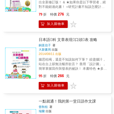
會反映於自身表達能力上。此概念相信對於需
出全新修訂版！ & ★如果你是以下學習者，絕
要完整結構的演講、發表等有所幫助。閱讀文
對不能錯過此書！ ○研究計畫不知該怎麼計劃
章時也可更快消化理解。
的人 ○畢業論文不交論文不能畢業的人 ○論文
276
79
折
特價
元
寫作想在論文課拿高分的人 ○考國內日文研究
所想唸研究所的人 ○赴日留學以日本研究所為
加入購物車
目標的人 ○研究所課堂發表不知道怎麼準備課
堂發表資料的人 ○看懂日文報紙想把日本三大
報（読売、朝日、毎日）當國內報紙看的人 ○
日商報告在日商工作必須繳交日文報告的人 ○
日本語科 文章表現口頭表 攻略
日文投稿想測試日文文筆的人 & ★猶如名師親
銅直信子
著
自指導，每學一課，實力就向上一層；精彩的
大新書局
出版
內容，打通你日文寫作的任督二脈！ 本書共有
2014/08/11 出版
15課，每學完一課，功力就往上提升一層；每
腸思枯竭，還是不知該如何下筆？ 絞盡腦汁，
看過一次，實力就向上提升一階；全書字字珠
站在台上卻無法暢所欲言？ 善用「設計圖」，
璣，說是寫作寶典亦不為過；宛如字典班的好
簡單掌握寫作與發表的祕訣！ 本書特色 ★多元
用是為什麼呢？請看本書精彩內容： & 第1課
題材，輕鬆建立基本架構& & 本書將「文章寫
266
專題報告或學術論文上常使用的文體 您曾在日
95
折
特價
元
作」與「口頭發表」相連結，選用書信、簡
文寫作時，不知道該用什麼文體嗎？從這一課
報、辯論等多元題材，並 提供範例、設計圖、
就可以清楚知道專題報告或學術論文注重客觀
加入購物車
評量表等，有助於整理思緒、刺激發想，自然
引述、中立立場論述，因此常用的是「であ
寫出簡潔易懂的內容，不需死背講稿也能侃侃
る」、「る」文體。 & 第2課找尋研究方向與
而談！ ★勾勒「設計圖」，掌握必備技巧 參照
訂定研究題目 如何決定研究方向與研究題目
每課「範例」套用「設計圖」，即可輕鬆歸納
一點就通！我的第一堂日語作文課
呢？本課告訴您找尋研究方向的訣竅，以及訂
摘要，創造出有自我風格的文章與發表內容，
曾秋桂
著
定研究題目的技巧，讓您能迅速建立文章內容
無論是在校發表或是職場提案，均能提出淺顯
瑞蘭
出版
的方向。 & 第3課日文句號、逗號的使用 您知