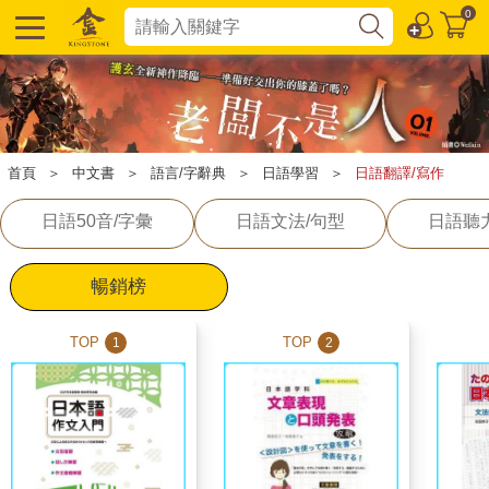
0
首頁
＞
中文書
＞
語言/字辭典
＞
日語學習
＞
日語翻譯/寫作
日語50音/字彙
日語文法/句型
日語聽
暢銷榜
TOP
TOP
1
2