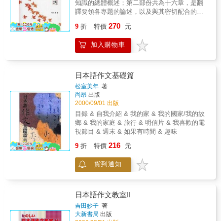
知識的總體概述；第二部份共為十六章，是翻
譯要領各專題的論述，以及與其密切配合的實
踐材料和練習；第三部份為注釋和參考譯文，
270
9
折
特價
元
即實踐材料和練習的注釋與參考譯文。
加入購物車
日本語作文基礎篇
松室美年
著
尚昂
出版
2000/09/01 出版
目錄 & 自我介紹 & 我的家 & 我的國家/我的故
鄉 & 我的家庭 & 旅行 & 明信片 & 我喜歡的電
視節目 & 週末 & 如果有時間 & 趣味
216
9
折
特價
元
貨到通知
日本語作文教室II
吉田妙子
著
大新書局
出版