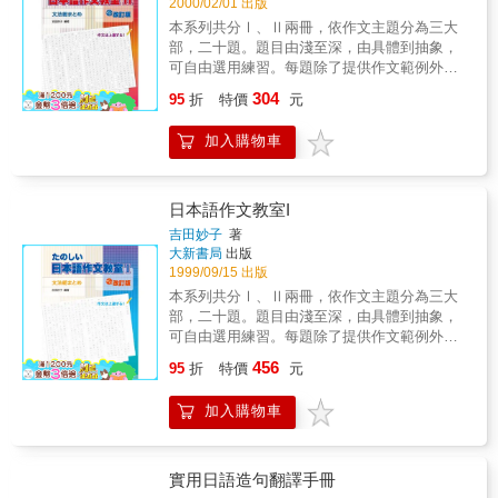
2000/02/01 出版
本系列共分Ⅰ、Ⅱ兩冊，依作文主題分為三大
部，二十題。題目由淺至深，由具體到抽象，
可自由選用練習。每題除了提供作文範例外，
並針對可能會用到的文法進行解說及練習，還
304
95
折
特價
元
可應用課題作擴大發展。題材豐富，文法解說
清晰，每冊另附有學生的作文實例，對於以中
加入購物車
文為母語的台灣學生易犯的錯誤表現，更有詳
盡的說明。第Ⅱ冊著重較困難的論說型文體，
針對八大類常見的題型作重點提示分析，幫助
熟練初級文法並能正確運用的學生更進一步提
日本語作文教室I
升作文能力。本書特色■ 詳解各篇例文之文法
吉田妙子
著
及文章結構，助於融會貫通。■ 分析各類文章
大新書局
出版
的起承轉合，提升論述及思考之能力。■ 配合
1999/09/15 出版
各篇題型提供衍生應用題目以供練習。■ 刊載
本系列共分Ⅰ、Ⅱ兩冊，依作文主題分為三大
由學生創作之範文，供欣賞比較。■ 指出母語
部，二十題。題目由淺至深，由具體到抽象，
為中文的台灣學生經常犯的文法錯誤，針對動
可自由選用練習。每題除了提供作文範例外，
詞、助詞、接續詞等進行分析。
並針對可能會用到的文法進 行解說及練習，還
456
95
折
特價
元
可應用課題作擴大發展。題材豐富，文法解說
清晰，每冊另附有學生的作文實例，對於以中
加入購物車
文為母語的台灣學生易犯的錯誤表現，更有詳
盡的說 明。 第Ⅰ冊適合已熟練初級文法的學
生。提供日文作文的格式、文體等寫作基礎知
識。作文題目則以敘述文的學習為中心。 本書
實用日語造句翻譯手冊
特色 ■ 提供日文作文的格式、文體等基礎知