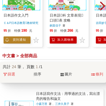
日本語作文入門
日本語科 文章表現
日本語
口頭表 攻略
Ｃ＆P日本語教育教材研究
吉田妙
銅直信子
著

著
190
266
95
折
特價
元
95
折
特價
元
95
折
貨到通知
加入購物車
中文書 > 全部商品
共計
24
筆， 頁數
1
/1
篩選
排序
圖片
條列
日本語寫作文法：用學過的文法，寫出漂
亮的報告和論文
小森万里
著 、
三井久美子
著