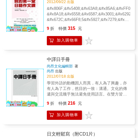
易懂的具體構想！ ★檢測「評量表」，確認學
2012/09/22 出版
道日文文章中隨著「句號」、「逗號」標點符
習成果 完成每項課題後，可善用評量表自行確
&#x806F;&#x5408;&#x63A8;&#x85A6;&#xFF01;&
號的位置不同，句子意思也會有所改變嗎？本
認重點，有效提升自我運用能力！
&#x8A18;&#x6558;&#x6587;&#x3001;&#x6292;&
課詳細說明標示日文「句號」、「逗號」標點
&#x672C;&#x66F8;5&#x5927;&#x7279;&#x8272;
符號的原則，讓您不會再標錯標點符號。 & 第
&#x7279;&#x8272;1
4課日文文章常見各種標點符號與正確的格式使
315
9
折
特價
元
&#x5256;&#x6790;&#x300C;&#x65E5;&#x8A9E;&
用 為了能清楚地表達文章主旨，一定要認識正
&#x7279;&#x8272;2
確的標點符號標法。本課不僅讓你認識日文各
加入購物車
&#x89E3;&#x6790;&#x300C;&#x65E5;&#x8A9E;&
種標點符號的含意，還可以學習專題報告或學
&#x7279;&#x8272;3
術論文上常見的標點符號的正確使用方式。透
&#x65E5;&#x8A9E;&#x4F5C;&#x6587;&#x300C;&
過學習正確的標點符號、文章格式使用方式，
&#x7279;&#x8272;4
與外界意念溝通將會暢行無阻。 & 第5課專題
中譯日手冊
&#x65E5;&#x8A9E;&#x4F5C;&#x6587;&#x300C;&
報告或學術論文之文章表現注意要點 要怎麼樣
尚昂文化編輯部
著
&#x7279;&#x8272;5
才能寫作日文文章不僅正確，而且優美呢？只
尚昂
出版
&#x300C;&#x91CD;&#x8981;&#x6587;&#x6CD5;&
要學會各詞性名詞化的表現，或是名詞與助詞
2012/07/18 出版
的連接表達，都有助於提升遣詞用句的格調。
學習外語的動機因人而異，有人為了興趣，亦
& 第6課日文參考書目羅列方式 何謂參考書
有人為了工作，然目的一致：溝通。文化的傳
目？使用上又須考量什麼優先順序呢？本課將
遞與交流幾乎無法避免使用語言。在雙方皆不
會告訴您撰寫專題報告或學術論文時，參考書
懂彼此語文的情況下，欲傳遞彼此文化的方
216
目的重要性，以及參考書目羅列的排序原則，
9
折
特價
元
式，不外乎透過翻譯。透過翻譯（筆譯或口
讓您引用時更加輕鬆自如。 & 第7課日文加入
譯）這個手段，除能將自身的文化傳遞給對方
註腳的方式 撰寫專題報告或學術論文時，須引
加入購物車
外，同時亦可將別國的文化引進來。所以「翻
用參考資料、文獻，且絕對不要忘記交代資料
譯」這門課，在外語系的課程中，是一門重要
的來源、出處，因此加入註腳可說是非常重
且必修的課程。綜觀坊間，關於中日文翻譯的
要。本課將會學習標示「脚注」的方法、注意
參考書並不多，尤其入門階段的更少。常有擔
日文輕鬆寫（附CD1片）
事項和參考範例，只有好好交代資料來源、出