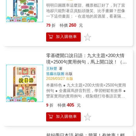
通、方位、購物、餐飲、比較」等8大聽力必涉
您是到日本旅遊、商務、留學、訪友，或是在
明明日圓匯率這麼甜、機票都訂好了，到了當
及之主題，以「學習目標→語彙→句型→聽力
國內與日籍人士洽談商務、接待友人，本書都
地卻只能對著店員點頭微笑、比手畫腳？想像
→練習」之系統化訓練，帶領學習者逐步培養
可以派得上用場。◆當您在使用日語時，可能
一下這些畫面：・在道地的居酒屋，看著隔壁
與鞏固日語語感，打造即時理解與反應日語的
會因場合的不同，而碰到各種不一樣的問題，
桌點了你從未見過的串燒，你卻只能指著牆上
能力！想要日語聽力變好嗎？本書絕對不容錯
260
79
折
特價
元
這時您可以拿起本書，照著本書所提供的應急
的照片說「這個、這個」？・在藥妝店找到了
過！不管交友、經商、旅行，聽力不好，遑論
會話例句，活學活用，所有的問題立可迎刃而
夢幻逸品，卻看不懂包裝上的「外用」還是
溝通？ 然而日語學了這麼久，單字背了、句型
加入購物車
解。◆別讓猶豫卡住你的口說！不用死背文
「內服」，只好默默放回去？・在飯店櫃檯想
讀了，還是聽不懂日本人在說什麼？為此，想
法，只需「公式代換」，讓你的日語表達力瞬
多要一條棉被，比手畫腳了五分鐘，最後服務
要日語聽力變好的讀者有福了！《我的第一堂
間噴發！【本書特色】◆本書是以赴日旅游、
生送來了一壺熱水？出國不難，但「開口」才
日語聽力課》絕對是最佳日語聽力入門教材，
商務、求學及日語初學者為對象所編的日語教
是決定旅行深度與品質的關鍵。別再被繁瑣的
零基礎開口說日語：九大主題×200大情
因為全書用8大情境、6大階段讓您熟悉且習慣
材◆書中網羅了日常生活中常用的必備詞彙和
文法與五十音絆住！去日本玩，只需要「說」
境×2500句實用例句，馬上開口說！（附
日語，助您建立日語耳與日語腦，養成聽、
應用會話讓您在最短時間，學到最正確的日語
出來，不需要「考」出來！《溜日語，1秒就開
說、讀、寫日語的實力！★本書由日語聽力教
QR Code線上音檔）
王秋聲
著
◆用最簡單的單字，表達生活百態應急必備，
口》——零起點也能優雅遊日本：1秒開口，任
學權威──今泉江利子老師一手打造，品質保
笛藤出版圖
出版
初學自修法寶◆唯一不受時空限制的日語學習
性出發。這不是要你變成語言專家，而是要讓
證，最能了解日語學習者的需要！ 本書由
2026/03/27 出版
書輕鬆流利脫口說，日語溝通有一套◆寫給想
你成為半個在地人，帶上它，輕鬆自信遊日
具備豐富教學經驗的今泉江利子老師精心編
本書特色 ● 九大主題×200大情境×2500句實用
要馬上開口說日語的人【躺著聽、躺著學，玩
本！為什麼這本書是你的行李箱必備？【1秒即
寫，完全理解日語學習者在日語聽力上的盲點
例句 ● 全書羅馬拼音對照，學習輕鬆有效率 ●
得真輕鬆】◆為了造福自學的讀者，本書特聘
戰力】獨家「中文金牌注音法」，就算完全零
與困難。今泉老師透過數十年教學現場的觀察
豐富實用的實用例句，穩紮穩打培養語言實力
日籍專業老師錄製，因應時代進步，本書錄音
基礎，看到「莎喲娜拉」也能標準發音，告別
與累積，將最有效的學習方法與訓練技巧融入
● 日語朗讀發音MP3，聽力&口說一次練習 零
以「免費QR Code線上MP3音檔」，全新呈現
台式日語，發音準到連櫻花妹都回頭。【臨場
405
9
折
特價
元
本書之中，讓學習者能以正確且高效的方式提
基礎開口說日語，你想學的都在這！旅遊、生
給讀者，行動學習，即掃即聽，隨時隨地，可
不慌】嚴選「機場、交通、溫泉、居酒屋、藥
升聽力能力，快速掌握關鍵技巧！★本書適用
活、購物、美食、商用……九大主題×200大情
提升日語實力！ ◆用耳朵加強聽說能力為加強
妝、緊急狀況」都用得到等11大類、超過500句
加入購物車
對象‧初學者‧已有基礎程度的學習者‧N5〜N4★
境×2500句實用例句豐富多樣的情境和例句，最
學習效果，請您多聽線上MP3內容、學習標準
最精準的旅遊場景句。你想說的，書裡早就幫
全書8大情境教學，主題式內容模擬真實日常，
實用且貼近生活！附全書MP3線上音檔，零基
的發音和聲調，發揮最佳效果。 【附贈線上
你想好了！【舉一反十】每個情境句下方，直
立即就能應用日語！ 全書規劃8大生活主
礎也能馬上開口說日語！ 本書共分成九大
MP3】◆請讀者注意日語老師的唸法，跟著老
接附上「單字替換表」。點餐時，把「牛肉」
題，包含「特徵描述」、「天氣變化」、「興
主題、200大情境、2500句實用例句，無論是日
超好學日本語 初級：簡單！有效率！輕
師的發音，覆誦練習，日文實力一日千里。 ◆