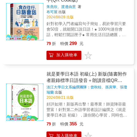
集結，包含了服務業最常用的尊敬語與謙讓語
本、買遍日本，一個人勇闖日本，也不怕。
良多！真的從零開始學，天天聽您教的影片，
一樣讓您困惑不已？丟分丟到心痛？中文記憶
教學。很高興這個系列上線一年多就收到許多
朱燕欣、渡邊由里
著
【附贈免費QR Code線上MP3音檔】爲了使讀
慢慢有印象該怎麼說。
文法，一遇到相似的就崩潰？ 現在就改
自學者的正面迴響並獲得博客來年度語言排行
布可屋
出版
者學習最正確的發音、語調，本書的外師標準
@Wonderland_Hayato：尊敬的井上老師，您
變！高效學習，秒殺考試，日語高手黨！
榜暢銷書。這本書就是這套影音課程精心編排
2024/08/28 出版
錄音，以「免費QR Code線上MP3音檔」，呈
好！到前日才有幸知您的教學影片，當天已線
每天只需10分鐘，進步看得見： ⫷表達情
的全部講義。很高興你翻開了這套書籍，那麼
針對初學入門者編寫句子簡短，易於學習只要
現給讀者，行動學習，即掃即聽。精質的線上
上訂購您教學著作二本，也藉此向您表達誠摯
境大師：把日常對話變成文法練習，輕鬆成為
也打開影片，我們就開始上課囉。井上老師的
會50音，就能開口說日語！● 1000句迷你會
MP3，由日本專業播音員親自錄音，配合線上
感謝。老師無私地提供無差別而免付費的教
應用高手！ 根據N5考試設計，全面涵蓋各
YouTube 專屬免費影片課程【從零開始學日
話，輕鬆打開話匣子● 常用生活日語總匯，句
MP3反覆練習，自然可學到一口標準正確的日
學、卻有如此用心而豐采的內容、熱情專業的
種文法機能，從表達要求、授受，到原因、時
文】第一集基礎篇600分鐘影片：
型迷你，易於模仿、理解● 會話、單字、句
語發音、語調，輕輕鬆鬆就把日語學好。
教授，讓人在未來學習日文之路，已先獲得更
間表現，讓生硬的文法自然融入生活，像喝水
299
79
折
特價
元
https://youtu.be/iKXyP0nWFwg?si=VS-
型，一口氣學會● 立刻擁有N3~N5程度，日語
多信心和期待。對有心想學的人，真是福音。
一樣輕鬆掌握！ ⫷腦洞大開：用您的想像
9_U0hS8yWznx9第二集日常對話練習篇660分
高人一等● 寫給學過多年日文，還是不敢開口
祝井上老師事事順利，身體健康！謝謝。
力來畫出文法的使用場景，讓大腦的「核心肌
加入購物車
鐘影片：https://youtu.be/NSJQGvtmPeo?
說日語的人● 日語會話，3分鐘上手！【世界最
@user-rb1oq3fo1n：感謝老師分享，很有幫
群」動起來 日檢重視的是“交流中的活用”
si=3XsCkDyRY7vbUdG3第三集旅遊日語篇500
簡單日語教材】自學、教學兩相宜，世界最簡
助。平常在家看影片學習，工作可以戴耳機用
——我們不僅僅是學文法，而是學會在實際生
分鐘影片：https://www.youtube.com/watch?
單的日語學習教材！本書內容都是作者長年住
聽的，真是太棒了！@danielliu8322：這人根本
活中靈活運用。想像一下在哪些話題中您會用
v=C_rhUEDXG44
在日本、留學、打工、生活，親身體驗，以及
就是要學日本語 初級(上) 新版(隨書附作
聖人，日本教育部應該頒獎給他。在外要收費
到這些文法，這是記憶最牢固的方式！ ⫷
和日籍專業人士綜合研究所得，並加以實證之
的東西，直接免費分享。@user-rq7hf5xe8c：
者親錄標準日語發音＋朗讀音檔QR
文法掃蕩：文法的兄弟姊妹比一比，一次搞定
下，精心挑選九十個實況情境而成的。本書打
十分感謝井上老師的教導。很棒的影片，口齒
那些容易混淆的相似文法 針對日檢考試，
Code)
淡江大學日文系編撰團隊：曾秋桂、孫寅華、張瓊
破了所謂「三不、三浪」的傳統教材，利用最
清晰講解容易理解，井上老師的教材好懂又易
我們整理了與主題相關的擴展文法，對比它們
玲、中村香苗、落合由治、廖育卿、蔡欣吟、蔡佩
瑞蘭
出版
新訊息及題材，讓您一開口說的，就是正統道
看，而且還是純正日本人發音，受益良多。感
青
著
的相似點和不同點，一次性掌握大量文法，讓
2024/08/21 出版
地的日語。想要成功學好日語的秘訣，最好能
謝井上老師的分享。@strawberry8526：超級喜
您在考前輕鬆衝刺，穩拿高分！ ⫷知識速
好評如潮！新版再出擊！最專業！師資陣容最
到當地觀光、留學等，實際生活一段時間，整
歡井上先生，教學方式太棒了！竟然出新教材
攻包：關鍵詞精華膠囊＋同級例句解鎖，全面
豐富！針對第二外語學習者設計編撰之《就是
個日本就像一個活動教室，完全沈浸在日語的
了好棒一定會再購買。@kiki1123456：謝謝老
速功 最精華的解說，搭配同級詞彙撰寫的
要學日本語 初級》，讓你開心學習，同時也能
環境中，學習效果最佳。【本書特色】◆本書
師無私分享。多年沒碰日文的我都是靠老師影
實用例句，學文法的同時還能增強單字量，告
打下扎實的日語基礎根基！★由最專業、擁有
特點就是句型簡短，又是日本人常用的生活日
片慢慢複習，還學到許多之前沒學過的文法，
355
79
折
特價
元
別死記硬背，全面提升日檢技能！ ⫷學完
豐富教學經驗的日語教學團隊編撰 淡江大
語總匯，易於模仿及理解。◆針對日語初學入
買書支持！
即戰：學完立刻測驗，實力馬上見！ 這可
學日本語文學系自1966年成立至今，除了肩負
門者編寫，讓初學者進步神速，就像卜派吃到
加入購物車
不是普通的復習，而是“回憶訓練”——從記憶到