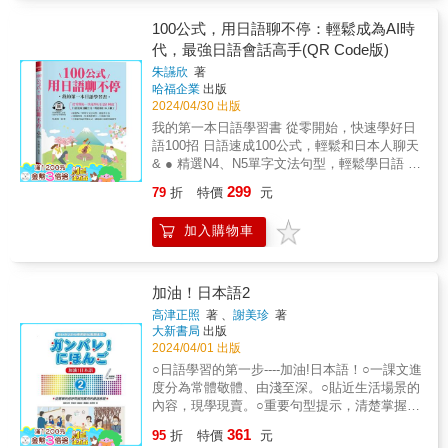
學日本語 初級（上）》，好學又有趣的內容，
得花掉您大把的時間。 忙到不行的您，如何打
巧！ ▲一次記一串：讓生活情境成為您的記憶
法，對比它們的相似點和不同點，一次性掌握
讓你一看就知道，就是要學日本語！
破這記憶的詛咒，抵抗時間的侵蝕？時代在
100公式，用日語聊不停：輕鬆成為AI時
法則！ 讀者真心話：&ldquo;零碎文法太難記，
大量文法，讓您在考前輕鬆衝刺，穩拿高分！
變，學習方法也得隨之進化！ 抓緊這幾招，每
綁在一起記效果驚人！&rdquo;按照N4考試內
代，最強日語會話高手(QR Code版)
⫷知識速攻包：關鍵詞精華膠囊＋同級例句解
天只需10分鐘，您也能感受到自己在進步： ★
容，本書將文法按許可、比較、希望、意志等
鎖，全面速功 最精華的解說，搭配同級詞彙撰
朱讌欣
著
生活情境大師：把學習材料扔進您的日常生
機能分類，讓您一次掌握所有生活中大大小小
寫的實用例句，學文法的同時還能增強單字
哈福企業
出版
活，一秒召喚記憶！ 根據N5考試的精心設計，
的文法！細微差異對比，讓您一次搞懂相似用
量，告別死記硬背，全面提升日檢技能！ ⫷學
2024/04/30 出版
涵蓋各種生活情境，從超市到機場，從學校到
法，不再混淆。 遇到類似情境時，大腦自動觸
完即戰：學完立刻測，實力馬上見！ 這可不是
我的第一本日語學習書 從零開始，快速學好日
咖啡店，您的日語單字會自然融入每一個場
發連鎖記憶，迅速激活一整串相關文法。擺脫
普通的復習，而是&ldquo;回憶訓練
語100招 日語速成100公式，輕鬆和日本人聊天
合，讓您成為真正的語言活用高手！ ★想像力
陷阱選項，正確答案馬上浮現。實戰力爆棚，
&rdquo;&mdash;&mdash;從記憶到實戰的完美
& ● 精選N4、N5單字文法句型，輕鬆學日語 ●
啟動器：啟動您的創意，想像單字的使用場
成為您考試的強大後援團。 ▲精要膠囊：關鍵
過渡。&ldquo;學習&rarr;測驗&rdquo;，讓您牢
100個情境，培養您的實力，日語脫口說 ● 只
景，這是學習的大腦健身房！ 日檢強調的是
字解析 &times; 道地生活例句，文法一點就
299
79
折
特價
元
記新知識，學習效果加倍，讓知識穩穩扎根在
要套用這100個公式，讓您說日語變得超簡單 &
&ldquo;活用在交流&rdquo;&mdash;&mdash;
通！ 本書不僅涵蓋N4所有必考文法，還提供超
腦海中！ ⫷錯誤修正神器：專屬訂正筆記區，
學好一口流利的日語， 不僅對求職、留學有
我們不只是學單字，我們學的是如何在實際生
精簡說明！用關鍵字點出文法精髓，讓您用最
加入購物車
擊破弱點，越戰越勇！ 成為學霸的關鍵就在這
利， 更倍增赴日觀光的樂趣。 不管為了任何原
活中用它。想像您在哪裡會用到這個詞，這是
少時間抓住要點。由專業日籍老師撰寫的生活
一步！每次錯題都可在筆記專區詳細分析和記
因， 學習日語的人口， 有逐漸普及的現象，
鞏固記憶的最佳方式！ ★單字大捕手：抓住那
化例句，讓您一秒理解文法。告別繁瑣解說，
錄錯誤原因，針對弱點逐個攻克。不再重複同
您是否也躍躍欲試， 希望能把日語學好？ &
些單字的兄弟姐妹，一次性搞懂所有相關聯的
吸收文法更自然、更直觀，不再頭痛燒腦。 例
樣的錯誤，脫穎而出就是您！ ⫷碎片時間速學
【快速說日文，So Quickly!】 & 你看日劇的時
加油！日本語2
詞！ 整理出主題相關的擴展單字，將它們的相
句精選同級單字，頁底補充相關詞彙，同步增
法：學日語，不再找藉口！每單元兩頁，碎片
候， 會不會覺得日本人說日語速度很快， 好像
似處和不同點放在一起比較，這樣您就能一網
高津正照
著 、
謝美珍
著
強單字量，學習效率翻倍！ ▲高效實戰：讀完
時間也能高效利用！ 無論是睡前的小點心，還
每一個字都是連成一個字說出來的。 & 實際
大新書局
出版
打盡，一次記住一大批單字。 ★學完即測驗：
就測驗，讓被動學習變成主動實戰遊戲！ 每個
是通勤路上的快速充電，只需10分鐘，輕鬆完
上， 日本人還是一字一字分開說的， 只是語調
2024/04/01 出版
打鐵趁熱，讀完馬上來場小測驗，讓剛學過的
單元都設計了專屬的文法選擇題和句子重組
成一課，讓您的日語學習既簡單又高效！ ⫷隨
的關係， 所以聽起來， 好像一句話裡的每個
知識馬上實戰！ 這不是普通的復習，這是
○日語學習的第一步----加油!日本語！○一課文進
題，讓您在記憶猶新時來一場回想練習。不僅
身辭典：忘了就查，學習無阻礙！50音順的金
字， 都是連成一個字。 & 當你可以聽懂日語老
&ldquo;回想練習&rdquo;&mdash;&mdash;一
度分為常體敬體、由淺至深。○貼近生活場景的
是記憶的深化，更是實戰的練兵。每道題都有
鑰索引，查找變得超便捷！ 每當您需要，只要
師， 以正常速度唸日語時， 你就是從騎腳踏
個讓您從背誦走向主動回憶的過程&ldquo;背誦
內容，現學現賣。○重要句型提示，清楚掌握學
日文假名，讓您在解題時偷偷學更多，透過上
翻一翻，即刻找到您要的單字，隨查隨學，讓
車， 慢吞吞學日語的階段， 進步到開法拉利跑
&rarr;測驗&rdquo;，讓學習效果倍增，把新知
習重點！○編排層次分明，重點簡明扼要。
下文推敲單字含義，進一步提升您的閱讀和理
您的學習效率大大提升，再也不怕記憶有障
361
車， 飛速學日語的階段了。 & 【流利說日文，
95
折
特價
元
識牢牢固定在腦海中。 ★10分鐘速成班：誰說
解力。邊做題邊驗收學習成果，每一步都讓您
礙！ ⫷聽力強化神器：隨時隨地，掃碼即聽！