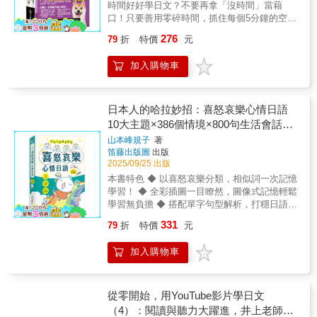
每一句，都是一個探究日語靈魂的入口。我們
時間好好學日文？不要再拿「沒時間」當藉
學習完平假名及片假名之後，從第三課開始進
うん。お母さん、チョコレートとアイスクリ
容易混在一起」的決勝組合。⫷近義文法一組
將像解剖麻雀一樣，層層拆解： ▲軽名場面重
口！只要善用零碎時間，抓住每個5分鐘的空檔
入正課。正課以簡單明瞭的7個步驟，讓學習者
ームも食べたい。F：チョコレートかアイスク
記，考場一串出來▌機能分類 × 對照學習，專
現：將句子放回原生的日劇場景，讓你感受它
學習，只要1個月，就能顯著提升你的日文能
按部就班學習日語基礎文型，此外，更以反覆
リーム1つだけだったら、いいわよ。M：うー
治選項長得像與其零碎背，不如「一次搞懂一
276
79
折
特價
元
最真實的生命力。 ▲深度靈魂解剖：超越字面
力！根據統計資料顯示，每人每天平均有90分
的代換練習，搭配聽、說、讀、寫的綜合練習
ん……。じゃ、チョコレートアイスクリー
整串」。・相關文法放在同一單元・相同點、
翻譯，直擊句子的語感核心、使用邊界與文化
鐘以上的零碎時間被浪費掉，而這些零碎時
與擬真情境會話，將所學文型真正內化，日語
ム。Q：2人は何を買いますか。1.肉とアイス
不同點直接對照・哪一種情境「一定不能
加入購物車
心理。我們會明確告訴你，什麼場合對誰說，
間，往往是「記憶力」和「專注度」最好的時
真的超好學，開口說日語一點都不難！‧Step 1
クリームです。2.肉と野菜とアイスクリーム
用」，清楚標示當你在考場看到熟悉情境，大
聽起來是自然還是失禮。 ▲中式思維警報：專
候，如果好好善用每個零碎時間學習，會比一
確立學習目標 標示每課必學的重點文型及
です。3.肉と野菜と魚とアイスクリームで
腦會自動叫出整組文法，錯的先刪掉，答案自
門設立欄目，對比中文與日語思維的差異，根
個星期上2小時的日文課更有效！「走著瞧」全
重要觀念，不但能清楚掌握各課的學習項目，
す。4.肉と野菜とチョコレートとアイスクリ
然浮現。⫷關鍵字膠囊解說，直抓得分點▌不是
治「中式日語」的病根。比如，為什麼中文的
系列完全是為了幫學習者利用「零碎時間」而
日本人的哈拉妙招：喜怒哀樂心情日語
也能作為每課的複習重點。例：重點提示1.こ
ームです。Step 5練習包含「單字」、「填
講很多，而是講「一定會考的那一句」・超精
「不好意思」不能完全對應「すみません」？
設計，不只真正一手可以掌握，而且內容完全
こは 教室です。2.そちらは 会議室じゃ
10大主題×386個情境×800句生活會話
空」、「聽力」3大單元，數十題的課後複習，
簡重點說明，拒絕廢話・用「關鍵字」直接鎖
▲從聽到說的躍遷：提供精準的語調模仿指南
不縮水。讓你走到哪，學到哪！「真正」能放
ありません。3.学校は どちらですか。4.日本
可熟練課程內容，確認學習成效。例：聽寫填
定用法核心・例句全部使用 N5 同級單字，不
（附QR Code線上音檔）
山本峰規子
著
與跟讀練習，讓你的嘴巴習慣地道的節奏。 ▲
進口袋的口袋書！一手掌握的大小，讓你隨時
語の 辞書は 四百七十元です。‧Step 2 語
空安いほうがいいF：このグラ
偷渡、不超級→一眼知道「什麼時候用、什麼
笛藤出版圖
出版
舉一反三的魔法：給出「萬用替換表」與「情
隨地都能走著瞧！「真正」能幫你善用零碎時
彙 每課精選約50個語彙，學習基礎且實用
ス ね。M：ほんとうだ
時候不能用」。⫷學完立刻驗收＝考前最有效
2025/09/25 出版
境演練」，讓你學一句，會一類，真正內化成
間學習！完全不縮水的內容，只要5分鐘會話庫
的單字，逐步累積學習者的語彙量。例：1.こ
ね。買う？F：でも。M：高いから？
的複習法▌學習 → 回想 → 作答，強化記憶閉
本書特色 ◆ 以喜怒哀樂分類，相似詞一次記憶
自己的表達。 ◉不止學語言，更是學思維與文
就倍增！■ 「真正」能放進口袋的口袋書！坊
こ 0 代 這裡（近距離）2.そこ 0 代 那裡（中距
F： もあるけど、こんな
環每單元都是：理解 → 馬上做題 → 立刻檢查
學習！ ◆ 全彩插圖一目瞭然，圖像式記憶輕鬆
化 透過這100句，你學到的不僅是語言工具，
間標榜的口袋書，往往都是大大的一本，根本
離）3.あそこ 0 代 那裡（遠距離）4.どこ 1 疑
に薄くてきれいなグラス、買っても、使わな
這不是普通練習，而是日檢最需要的「回憶型
學習無負擔 ◆ 搭配單字句型解析，打穩日語基
更是日本人的處世哲學： ▲從「申し訳ござい
放不進口袋。要不就是為了能放進口袋，而縮
代 哪裡5.きょうしつ 0 教室 名 教室‧Step 3 文
いわ。割っちゃったら嫌だし。M：そうだ
訓練」，讓知識在大腦裡「叫得出來、用得上
礎 ◆ 線上MP3邊聽邊學，日語口說聽力一次到
ません」與「すみません」的區別，理解日本
減了該有的內容。《日語會話走著瞧》為想要
型、文型代換練習 列出每課必學的重點文
331
79
折
特價
元
ね。うちの のほうが、
去」。⫷兩頁一單元 × QR 音檔▌為考前碎片時
位！ 日語中的喜怒哀樂！ 10大主題、386個小
社會的「謝罪文化」與「內外有別」。 ▲從男
利用零碎時間學好日文的人量身打造。小歸
型，並透過代換練習，讓學習者學習最實用的
安心して酒が飲めるよな。F：そういうこと。
間設計的極速衝刺結構・一單元只要 10 分鐘，
情境、800句生活會話 超幽默最生活化的日
女用語的微妙差異，體察日語中根深蒂固的
小，一樣可以五臟俱全！■ 獨創「散步學習
生活日語，並融入日語的生活情境中。例：日
Step 6附錄完整收錄每課有聲內容原文、中文
加入購物車
無壓力推進・通勤、睡前、空檔都能輕鬆讀
語，這本通通教你！ 想知道「少管閒事」、
「性別角色」意識與現代演變。 ▲從「～ちゃ
法」，利用零碎時間學好日文！利用「散步學
本語の 辞書は 四百七十元です。日本の
翻譯及練習解答，不僅適合教師教學使用，也
完・掃碼即聽，由日籍老師朗讀例句用眼睛確
「順其自然」、「厚臉皮」 這些生動的口語怎
う」「～だって」等縮約的普遍使用，掌握日
習法」，無論你身在何處都能「開口說日
車は 二百五十万円です。日台電気の テレ
是自修的最佳教材。此外，「聽力躍進實用語
認結構，用耳朵強化語感，讓文法變成「會反
麼用日語說嗎？ 本書以情緒為主軸編排，
語口語追求「流暢」與「柔和」的底層邏輯。
語」。全書以最貼近日本生活、旅遊、職場情
ビは 三万六百元じゃ ありません。コーヒ
彙」包含日本行政區、世界國名、餐飲美食、
射的直覺」。⫷書末 50 音索引＝考前急救神器
分為「喜」、「怒」、「哀」、「否定」、
從零開始，用YouTube影片學日文
◉寫給這樣的你： ・看了許多日劇動漫，聽力
境的約2,600句「超實用日語會話」切入，不論
ーと サンドイッチは いくらですか。請以
商店機關、疑問詞、敬語、時間、量詞等，更
忘了某個文法？直接查，就能連動看到相關易
「恐懼」共10個篇章、386個小情境、800句生
有進步，但口語仍羞於啟齒的「沉浸式學習
（4）：閱讀與聽力大躍進，井上老師精
是在日常生活、旅遊還是工作場合，都可以讓
提示的圖文進行句型的練習：1.カレーライス
可以當作學習的補充與參考。例：餐飲美食う
混文法，複習效率一次拉滿。⫷給準備 JLPT