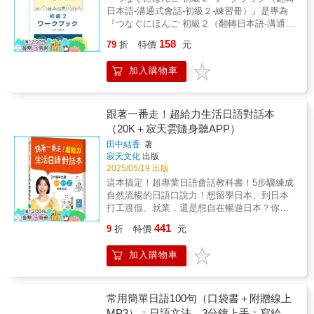
課 時間が なければ、タクシーで 行きま
練習上。從情境會話開始學習的優點之一就是
結，就能立即下載「Youtor App」。（僅限
日本語-溝通式會話-初級２-練習冊）』是專為
學習日語，可以從眼睛的閱讀著手，這對已經
す。第10課 誕生日の お祝いに パソコン
能快速地學會自然的對話方式。『つなぐにほ
iPhone和Android二種系統手機）（2）下載完
『つなぐにほんご 初級２（翻轉日本語-溝通式
會中文的我們來說是非常有利的，因為日語和
を もらいました。第11課 親切に して
んご 初級』（¬¬翻轉日本語-溝通式會話 初
成後，可至App目錄中搜尋需要的音檔或直接掃
會話-初級２）』教科書所編纂之練習冊。根據
中文有一個共通點，那就是漢字，即使從來沒
もらった ことが 忘れられません。第12
158
級）的結構 本系列共有30課，所收錄之內
79
折
特價
元
描內頁QR Code，將音檔一次從雲端下載至手
教科書中各課的學習項目，編入對應的文法及
有學過日文的人，只要藉著句中的關鍵漢字，
課 雨に 降られて 風邪を 引きました。
容均是公司、學校、日常生活中最基本的人際
機使用。（3）當音檔已完成下載後，讀者只要
聽解題目。 題目設計上，盡可能在文法題
大部分就能猜出句子的大概意思。【從聽力著
第13課 先生は 学生に 日本語の 歌を
交往情境。「初級」共分２冊，第１課～第15
加入購物車
拿出手機並開啟「Youtor App」（內含VRP虛
及聽解題中代入各課的新出語句。文法題對應
手】◆耳朵的聽力練習也是很重要的，因為一
歌わせます。第14課 明日、台風が 来る
課為「初級１」，第16課～第30課為「初級
擬點讀筆），就能隨時掃描書中頁面的QR
教科書中一單元結束後；聽解題對應一課結束
段完整對話，必須建立在兩人的交談上。這時
と 思います。第15課 友達と 一緒に ゲ
２」。 「初級１」的內容是日常生活中生
Code立即讀取音檔（平均1秒內）且不需要開
後。可作為課堂或回家作業使用，且每頁皆可
候，唯有注意傾聽對方所說的，自己才能跟上
ームで 遊ぼう。★本書按6大階段學習：Step
存必備之情境；「初級２」的內容是社會參與
啟上網功能。（4）「VRP虛擬點讀筆」就像是
單獨撕下。 與教科書配合使用，能使學習
話題，進而表達自己的意思。這也就是，聽力
跟著一番走！超給力生活日語對話本
1 單字，生活實用 以日常生活常用單字、
時，向他人說明要件、交換意見、討論事情等
點讀筆一樣好用，還可以調整播放速度（0.8-
者對學習項目的理解更加正確、清晰，培養紮
訓練在日語學習上，不容忽視的一個要因了。
（20K＋寂天雲隨身聽APP）
慣用語以及新日檢N5-N3範圍必備之語彙為基
之互動情境。每個章節中標示「能夠完成的事
1.2倍速），加強聽力練習。（5）「VRP虛擬
實的基礎。此外，透過本書充分的視與聽的練
【激發潛力，順口溜日語】◆想激發自己聽、
準，配合各課所需分別運用於課文內。例：1
（Can-do）」。本書之目標「能夠完成的事
田中結香
著
點讀筆」比點讀筆更好用，具有定時播放、背
習，能提升學習者對語句及文法的運用能
說的潛力，就得去找尋發音的竅門，及語言的
コロッケ 1 （名） 可樂餅2
寂天文化
出版
（Can-do）」相當於CEFR（歐洲語言共同參
景播放的功能，也可以自動換頁或是手動點選
力。 本系列備有與教科書及練習冊一同使
基本慣用句。然後，尖起耳朵，現學現賣，這
2025/05/19 出版
そら 1 空 （名） 天空Step
考架構）的Ａ１∕Ａ２及ＪＦ日語教育標準之Ａ
想要的頁數，聆聽該頁音檔。（6）如果讀者擔
用的「Webドリル（線上練習）」。學習者可
樣一次到位的日語，便不知不覺地，從你口中
2 句型，基礎必備 每課安排3～4個基本句
１∕Ａ２等級。 每課分成２～４個單元，每
這本搞定！超專業日語會話教科書！5步驟練成
心音檔下載後太佔手機空間，也可以隨時刪除
在智慧型手機或平板電腦上學習文字（平假
順口溜了出來了。【內容重點】◆精選出許多
型，加上簡單的文法說明、例句，獲得基礎必
１單元有１篇情境會話及會話句型之練習。情
自然流暢的日語口說力！想留學日本、到日本
音檔，下次需要使用時再下載。購買本公司書
名、片假名）、語彙（數字、日期、時間、星
既短小簡單，又能馬上派上用場的句子。這些
備之語法知識。例：1 【形容詞＋そうで
境會話中出現之人物設定為公司、學校、日常
打工渡假、就業，還是想自在暢遊日本？你的
籍的讀者等於有一個雲端的CD櫃可隨時使用。
期、顏色、量詞等）、活用（動詞、い形容
以食衣住行為主題的句子，出現在實際生活上
す】 形容詞語幹＋樣態助動詞「そうで
生活中會遇見之對象，例如：在公司上班的人
最佳神隊友就是這本多元豐富的日語會話教科
（7）詳細使用及操作方法請見書中使用說明。
詞）之初級不可或缺，且必須反覆練習的學習
的次數非常頻繁。◆只要你用眼睛、耳朵、嘴
441
9
折
特價
元
す」表示「看起來好像～的樣子」。 例
與他的同事、上司；日語學校的學生與老師；
書！這本專業設計的超實用日語會話書，一次
■ 線上使用「VRP虛擬點讀筆」網頁版1. 在哪
項目。學習者可以靈活運用空閒時間。『つな
巴去記憶這些句子，只要你學到一個新句型，
外：「いいです（好的）→よさそうです（好
住宅管理人、居民、鄰居等。達成等級 ：
搞定學校、職場、生活圈等會話情境，內容包
裡使用「VRP虛擬點讀筆」網頁版？（1）讀者
ぐにほんご 初級２』（翻轉日本語-溝通式會
就馬上造一個跟自己有關的句子，只要你不斷
加入購物車
像很好）」、「ないです（沒有）→なさそう
CEFR A1／A2、JF 日語教育標準 A1∕A2、
含三大主題：與朋友交流的「社交會話」，購
只要打開網址（https://webvrp.17buy.com.tw）
話-初級２）整體的結構●教科書
地練習，透過這種自然的學習方式，你的日語
です（好像沒有）」。 以「形容詞＋そう
JLPT N5∕N4學習語彙數：約2,000字漢字
物或交通、醫院等生活圈的「生活會話」，以
註冊／登入會員即可。2. 為什麼會有「VRP虛
→ 下載音檔●練習冊＜文法／聽解＞→ 下載
會話絕對立竿見影，成效顯著。【附贈免費
な」修飾後面的名詞，如「おいしそうなケー
數 ：約400字上課時數 ：約360小時※漢
及打工、上班的「職場會話」。從和朋友小
擬點讀筆」網頁版？（1）「Youtor App」（內
音檔●Web ドリル （線上練習） ◆文字—
MP3線上音檔】◆因應時代進步，本書的外師
キ」（看起來很好吃的蛋糕）。・このコロッ
字之使用 『つなぐにほんご 初級』（¬¬翻
聊、購物搭車、醫院問診，到打工上班的職場
常用簡單日語100句（口袋書＋附贈線上
含VRP虛擬點讀筆）已提供讀者方便又有效率
平假名・片假名 ◆語彙—數字・日期・時
標準錄音，以「附贈線上MP3，免費QR Code
ケは おいしそうです。・この映画は おも
轉日本語-溝通式會話 初級）自第６課開始慢慢
對話，我們幫你把「真實日本生活」一次打包
MP3）：日語文法，3分鐘上手；寫給想
的音檔聽取方式。而為了滿足讀者需求，提供
間・星期・顏色・量詞 等 ◆活用—動詞・い