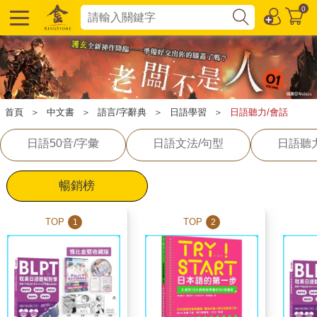
0
首頁
＞
中文書
＞
語言/字辭典
＞
日語學習
＞
日語聽力/會話
日語50音/字彙
日語文法/句型
日語聽
暢銷榜
TOP
TOP
1
2