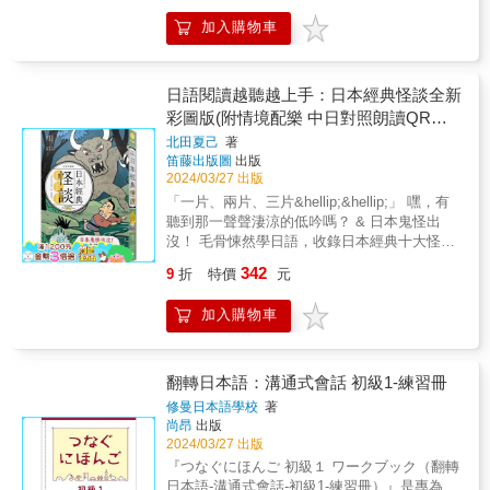
So Easy!】 & 你還記得你怎麼學中文的嗎？ 沒
沒時間學語言？兩頁一單元，就算是碎片時間
感受到進步的快感。 貼心的跨頁設計，幫您輕
用線上音檔提升聽力！ 聽力是日檢的致勝法
錯，是從聽的開始。 & 在你很小的時候， 你周
加入購物車
也能輕鬆學！ 無論是睡前小點心，或是通勤捷
鬆歸納錯題，找出不熟的部分，順暢複習，讓
寶。每天反覆聆聽，讓單字深深印在腦海中，
遭的人在講話， 你就跟著說， 你不會在乎你說
運上的快速充電，只需10分鐘，輕鬆完成一
您成為文法大師！ ▲日檢專攻：直擊日檢核
增強記憶，讓您的日語聽得清、說得溜！ 成為
的對不對。 & 好像你每講一個字、一句話， 身
課，讓您的日語學習簡單又高效！ ★漢字速讀
心，精準破解考試要點！ 針對日檢N4文法的３
學霸，就差這７大超酷技巧！ ▲一次記一串：
旁的大人都覺得很厲害、很不可思議， 你就越
班：看一眼，學一通！漢字的力量，一學就
大題型，我們特訓您在相近文法中選出正確答
日語閱讀越聽越上手：日本經典怪談全新
讓生活情境成為您的記憶法則！ 讀者真心話：
講越高興。 & 現在，我們就用同樣的方法， 來
會！ 只需學習一次，每當您見到漢字，立馬能
案。不只是背文法，更讓您清楚理解其用法和
彩圖版(附情境配樂 中日對照朗讀QR
&ldquo;零碎文法太難記，綁在一起記效果驚
學日語吧。 & 【第一本日語最佳學習書】 & 從
夠認出來讀出來，相關單字立刻掌握，記住漢
意義，識別那些容易混淆的相近用法，同時提
人！按照N3考試內容，本書將文法按時間、比
Code線上音檔)
零開始，快速學好日語100公式， 只要套用這
北田夏己
著
字，用詞就像呼吸一樣自然！ ★隨身辭典：忘
升閱讀理解能力。搭配句子重組練習，幫您掌
較、希望、意志等機能分類，讓您一次掌握所
笛藤出版圖
出版
100個公式，讓您說日語變得超簡單， 輕鬆成
了就查，學習無阻礙！50音順的金鑰索引，查
握句子結構，還能大幅提升口說和寫作技巧。
有生活中大大小小的文法！細微差異對比，讓
2024/03/27 出版
為AI時代，最強日語會話高手！ & 【最實用的
找變得超便捷！ 每當您需要，只要翻一翻，即
透徹掌握考試出題規律，讓您準備日檢得心應
您一次搞懂相似用法，不再混淆。 遇到類似情
100個基本句型】 & 本書所收的100個實用日語
「一片、兩片、三片&hellip;&hellip;」 嘿，有
刻找到您要的單字，隨查隨學，讓您的學習效
手，輕鬆拿下那張備受矚目的證書！ ▲隨身萬
境時，大腦自動觸發連鎖記憶，迅速激活一整
句型， 每個句型都有豐富且簡單的例句， 爲使
聽到那一聲聲淒涼的低吟嗎？ & 日本鬼怪出
率大大提升，再也不怕記憶有障礙！ ★聽力無
能辭典：忘了怎麼用？秒查！ 每個單元的文法
串相關文法。擺脫陷阱選項，正確答案馬上浮
讀者能確實記憶句型和提高運用能力。 會話部
沒！ 毛骨悚然學日語，收錄日本經典十大怪談
敵：隨時隨地，一掃即聽！利用線上音檔鍛煉
都按50音順序排列，書末還有超實用的文法索
現。實戰力爆棚，成為您考試的強大後援團。
分採用了日常生活中使用頻率高、 實用性最
& ◇ 中日對照 單字註釋 ◇ ◇ 情境配樂全文朗
您的聽力神經！ 聽力是攻克日檢的秘密武器。
引表，讓您需要回顧或查找文法時，這本書就
342
9
折
特價
元
▲精要膠囊：關鍵字解析 &times; 道地生活例
強、容易琅琅上口的日常對話。 & 【本書特
讀 全彩內頁 ◇ & 閱讀日本怪談增進日語力，
每天反覆聆聽，讓單字深刻烙印您的腦海，加
是您的私人助理。搜尋一個文法，自動帶出相
句，文法一點就通！ 本書不僅涵蓋N3所有必考
色】 & 常常可以聽到從日本旅遊回來的人，下
讓學習不再死板枯燥！ & 本書收錄十篇大家耳
深您的記憶力，讓您的日語聽得清、說得準！
似文法，學習效果加倍！ ▲聽力直通車：用耳
文法，還提供超精簡說明！用關鍵字點出文法
加入購物車
此豪語。 「只要把知道的單字排列起來， 就能
熟能詳的日本經典怪談，讓《四谷怪談》的阿
這本輕薄的神奇書籍，裝載著精心設計的學習
朵學日語，練就一口流利東京腔！ 誰說沒時間
精髓，讓您用最少時間抓住要點。由專業日籍
溝通啦， 講日語根本就不必擔心， 重要的是要
岩、《皿屋敷》的阿菊&hellip;&hellip;等日本知
法，希望帶給您倍速的學習效果。只要投入更
讀書就學不了語言？每篇只需10分鐘，由地道
老師撰寫的生活化例句，讓您一秒理解文法。
有開口的膽量。」 從說的角度而言，這句話是
名的幽靈、妖怪、神祇們帶領我們一起進入怪
少的時間，就能收獲更多的學習成果。把握這
日籍老師配音的精彩音檔，趁您通勤、睡前、
告別繁瑣解說，吸收文法更自然、更直觀，不
有其道理的。 & 若遇到稍微複雜的情況， 把知
談之中，學習最與眾不同的日文！ & 中日語對
翻轉日本語：溝通式會話 初級1-練習冊
些絕招，讓您的日語學習之路充滿驚喜和效
晨練或洗漱時隨手播放。反覆聆聽，單字和句
再頭痛燒腦。 例句精選同級單字，頁底補充相
道的單字排列起來的方式， 就行不通了。 & 於
照內容，搭配單字及文法解說，附情境配樂的
率，成為學語言的高手！ 把握這６大超酷技
修曼日本語學校
著
型自然深植腦海，讓您的日語聽力和語感達到
關詞彙，同步增強單字量，學習效率翻倍！ ▲
是文法知識， 就成為日語會話能力的重要基石
中日發音MP3，閱讀聽力雙管齊下增強日文聽
巧，您也可以輕鬆成為學霸！ ★一次記一串：
尚昂
出版
新高度！ 為忙碌的現代人設計的學習方案，兩
高效實戰：讀完就測，讓被動學習變成主動實
了， 同時也加強了閱讀能力。 & 而最重要的
說讀能力。同時也透過經典怪談接觸日本的本
2024/03/27 出版
讓生活情境成為您的記憶法則！ 真實讀者反
頁一單元，一次只需10分鐘，隨時隨地學習。
戰遊戲！ 每個單元都設計了專屬的文法選擇題
是， 掌握幾個主要的常用基本句型。 本書精心
土文化，讓學習不侷限在語言！ & & 本書特色
饋：&ldquo;散亂的單字太難記，一整類捆綁記
無論是自學還是考前衝刺，這本書都是您的考
『つなぐにほんご 初級１ ワークブック（翻轉
和句子重組題，讓您在記憶猶新時來一場回想
挑選了會話中， 最實用的100個基本句型， 若
& ◆中日對照內容，掌握文意最迅速 ◆漢字假
憶後效率翻倍！&rdquo;按照N5考試的需求，我
試軍師。讓文法成為您日檢得分的秘密武器，
日本語-溝通式會話-初級1-練習冊）』是專為