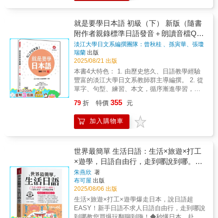
讀聽力・專屬教材2760分鐘YT真人影音課程無
話以日常生活、旅遊、職場、日本生活四大面
聽力練習 聽音檔的內容，將答案填入空格
初學者的痛點，挑選20個經常令人感到混淆的
限回放！媲美上萬元補習班和線上課程・從50
向切入，再帶入各種情境，實用度最高。→ 日
內。1.A：あのう、① ……B：はい、
語法，藉由例句比較與題型練習，一次搞懂它
音、動詞變化、日常對話、旅遊日語到閱讀聽
就是要學日本語 初級（下） 新版（隨書
常生活の会話篇 日常生活會話篇 （初次見面、
② ですか。A：③ は
們的相似處和相異處。百萬YT粉絲感謝推薦
力測驗，循序漸進，打好自學基礎・不斷再
時間與星期、心情、身體不適、每日的日常生
附作者親錄標準日語發音＋朗讀音檔QR
④ ですか。B：あそこです。あの建物
@yasashidonn：生活化又實用，常常聽老師講
版，榮獲網路書店語言學習類年度暢銷榜・日
活）→ 旅行の会話篇 旅行會話篇（出發與抵
です。 全書最後的附錄還有時間數量的延
解，默默地就記下了不少文法，語感好像也變
Code）
淡江大學日文系編撰團隊：曾秋桂 、孫寅華、張瓊
文自學者讚嘆：教材搭配真人老師的教學影片
達、旅館住宿、觀光、逛街購物）→ 職場の会
伸語彙、重點提示、會話中文翻譯、學習總複
好了。@lolitayu520：退休後學日語，喜歡老師
玲、中村香苗、落合由治、廖育卿、蔡欣吟、蔡佩
瑞蘭
出版
和單純看書自學相比，效率真的差很大！・頻
話篇 職場會話篇（商務用語、職場溝通、面
習解答，以及語彙索引，讓學習者在學習正課
青
著
製作的教學影片，對學習有幫助。@小李子-
2025/08/21 出版
道總點閱率超過3600萬次，超過39萬粉絲按
試）→ 日本での暮らしの会話篇 日本生活會話
之後，更容易查找複習。此外，書封的QR
t1e：這些剛好都是我搞不清楚的點，透過老師
本書4大特色： 1. 由歷史悠久、日語教學經驗
讚：這是YT上最棒的日語教學系列各位好，我
篇（公共設施與生活手續、家與生活空間、寵
Code附有日籍名師親錄標準日語發音＋朗讀音
詳細的説明，變得有概念，長知識了，謝謝老
豐富的淡江大學日文系教師群主導編撰。 2. 從
是生於神戶的日本語老師井上一宏，在二十三
物與動物）Point 2 符合時事，絕對道地以最新
檔，掃描即可下載聆聽學習，幫助您學會一口
師。@高○瑛：老師最後說：多聽幾遍耳朵會習
單字、句型、練習、本文，循序漸進學習，打
歲的時候來到台灣留學，並取得了台灣師範大
的日文趨勢為基礎，除去傳統會話書那些已經
標準的日語！ 《超好學日本語 初級》由具
慣哦！真的很有道理。我第一次聽的時候覺得
下扎實的日語基礎。 3. 「日語文化直播」專欄
學的政治研究所碩士。回到日本之後，長期在
被時代淘汰的會話主題，開口說什麼都絕對不
355
79
折
特價
元
豐富教學經驗的教師群精心編寫，從零基礎、
很難，過一段時間再聽，耳朵比較習慣了。謝
結合該課內容與日本現況，日語、文化一把
YouTube經營日語教學頻道，目前已經累積了
過時！ アニメ関連イベント 動漫相關活動こ
超好學出發，循序漸進培養實用日語能力。力
謝井上老師清楚的說明。特別是用台灣人常用
抓。 4. 由專業教師群錄製自然標準的東京腔發
超過一千部日文教學影片。「從零開始學日
のキャラクターの公式グッズはどこで売って
求貼近生活的情境設計，搭配清楚的學習架
加入購物車
的說法來解釋日語的用法，讓我們很容易瞭
音音檔，特別製作QR Code，掃描下載，聆聽
文」系列是我根據十多年的日文教學經驗，針
いますか？這個角色的官方周邊在哪裡賣？
構，加上聽、說、讀、寫四大能力練習，讓學
解。謝謝老師。@gy0857la：謝謝老師！文章
很容易。 好評如潮！新版再出擊！最專業！師
對完全沒有學過日文的中文讀者所設計的影片
便利サービスを利用する 使用便利服務（影
習者學得懂、說得出，輕鬆踏出日語學習的第
短短的，降低閱讀日文的恐懼，內容也很生活
資陣容最豐富！針對第二外語學習者設計編撰
課程。本課程第一集從五十音開始教起，涵蓋
印、領取包裹等）Wi-Fiルーターをレンタルで
一步！
化，太棒了！@angela4890：老師顧及到了聽
之《就是要學日本語 初級》，讓你開心學習，
世界最簡單 生活日語：生活×旅遊×打工
最基礎也最重要的動詞變化。第二集則是同樣
きますか？可以租Wi-Fi分享器嗎？Point 3 日語
說讀寫各個方面的內容以及不同層次水平的學
同時也能打下扎實的日語基礎根基！★由最專
×遊學，日語自由行，走到哪說到哪。
重要的口語對話練習。第三集是旅遊日語系列
會話音檔，隨掃隨聽日語會話就是要邊聽邊
習者，一看就是專業語言老師。辛苦了！
業、擁有豐富教學經驗的日語教學團隊編
集結，包含了服務業最常用的尊敬語與謙讓語
（附贈線上MP3）
唸，才能培養語感、正確發音。只要用
朱燕欣
著
@zgaqnoadomb：這樣的型態學習效果很好，
撰 淡江大學日本語文學系自1966年成立至
教學。第四集是60堂課文閱讀和20堂類似語法
「Youtor App（內含VRP虛擬點讀筆）」掃描
布可屋
出版
單字量會增多，也可以順便講句型文法，也有
今，除了肩負起為國家培育專業日語人才的責
解析。很高興這個系列上線一年多就收到許多
2025/08/06 出版
書中QR Code即可隨時聆聽日籍老師的日語會
聽力，非常棒。@KaoruSwiss：老師的讀解說
任之外，也負責規劃並執行專屬淡江大學外系
自學者的正面迴響並獲得***年度語言排行榜暢
話音檔，同時鍛鍊日文聽力跟口說能力。※本
生活×旅遊×打工×遊學爆走日本，說日語超
明都很清楚，連不喜歡讀文章的我都有興趣看
學生選修日語、輔系日語的課程，校外則在結
銷書。這本書就是這套影音課程精心編排的全
書不提供光碟及音檔下載。※音檔可離線聽
EASY！新手日語不求人日語自由行，走到哪說
了！@鷺-w1g：謝謝老師～正在學習N1，當初
盟的高中學校開設日文課程。 《就是要學
部講義。很高興你翻開了這套書籍，那麼也打
取。［「VRP虛擬點讀筆」App及網頁版介
到哪教您買爆玩翻聊到嗨！◆秒懂日本，赴日
學習N2時也非常需要這種相似文法的差別整