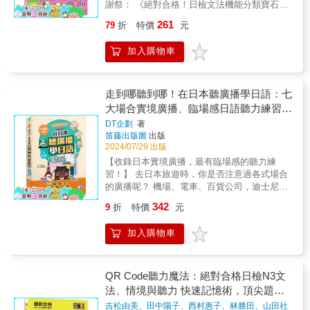
べ 寝ませんでした。第10課 試験は 8時か
謝祭： 《絕對合格！日檢文法機能分類寶石題
在短期學會日語的人士編輯而成。最大特點
棚，成為您考試的強大後援團。 ▲精要膠
らです。第11課 土曜日の 午後、空港へ
庫N4（16K+1MP3）》 純QR碼線上音檔版震
是，根據人類最原始的慾望，以及成長過程設
囊：關鍵字解析 × 道地生活例句，文法一點就
261
79
折
特價
元
行きます。第12課 今日は、スパゲッティ
撼上市！一掃即可連接，瞬間學習，實力飛
定的。方法自然、句子實用、效果超強。只要
通！ 本書不僅涵蓋N5所有必考文法，還提
を 食べたいです。第13課 ここに お名前
升！ 考卷上的每個字都懂，但合起來怎麼就摸
按照本書的編排方式，循序漸進，就可以在很
供超精簡說明！用關鍵字點出文法精髓，讓您
加入購物車
を 書いて ください。第14課 ニューヨー
不著頭緒？ 中文意思翻出來一樣，但總是感覺
短的期間内，達到意想不到的效果。【為什麼
用最少時間抓住要點。由專業日籍老師撰寫的
クの 大学で 芸術を 勉強して います。
不到對勁？ 把文法挑戰變成您的高分法寶！ 近
學日語，會感到很困難呢？】為什麼學習日
生活化例句，讓您一秒理解文法。告別繁瑣解
第15課 道で 遊んでは いけません。★本
義詞分類 &times; 激爽海量實戰 雙重秘技，讓
語，會感到很困難呢？最大的原因，在於學習
說，吸收文法更自然、更直觀，不再頭痛燒
書按6大階段學習：Step 1 單字，生活實
您的學習充滿動力！ 還在用那些陳舊的基礎文
走到哪聽到哪！在日本聽廣播學日語：七
過程上。◆本書根據最原始的語言學習過程，
腦。 例句精選同級單字，頁底補充相關詞
用 以日常生活常用單字、慣用語以及新日
法應付日常對話嗎？ 考試選項像４胞胎一樣，
大場合實境廣播、臨場感日語聽力練習
從最有必要的地方開始著手，人類迫於需要
彙，同步增強單字量，學習效率翻倍！ ▲
檢N5-N3範圍必備之語彙為基準，配合各課所需
讓您看得一頭霧水，丟分丟到心痛？ 用中文記
時，自然會把需要的語言記住。從最單純的
(附QR Code線上音檔)
高效實戰：讀完就測驗，讓被動學習變成主動
DT企劃
著
分別運用於課文內。例：1 みち 0
憶文法，一遇到相似的就崩潰？ 是時候換個更
「我肚子餓了」、「我想玩」，到「你好」、
實戰遊戲！ 每個單元都設計了專屬的文法
笛藤出版圖
出版
道 （名） 道路2 ようふく 0 洋服
有效的學習策略了！讓您不僅能搞定考試，還
「麻煩你」等。到了開始上學階段的「今天上
2024/07/29 出版
選擇題和句子重組題，讓您在記憶猶新時來一
（名） 衣服Step 2 句型，基礎必備 每
能成為日語達人！ 每天只需10分鐘，進步看得
什麼課啊」、「學分沒問題吧」；一直到成人
場回想練習。不僅是記憶的深化，更是實戰的
【收錄日本實境廣播，最有臨場感的聽力練
課安排3～4個基本句型，加上簡單的文法說
見： ⫷表達情境大師：把日常對話變成文法練
後，「我喜歡他」、「我今晚有約」等，談戀
練兵。每道題都有日文假名，讓您在解題時偷
習！】 去日本旅遊時，你是否注意過各式場合
明、例句，獲得基礎必備之語法知識。例：1
習，輕鬆成為應用高手！ 根據N4考試設計，全
愛、約會時所用的句子。最後再到上班，社交
偷學更多，透過上下文推敲單字含義，進一步
的廣播呢？ 機場、電車、百貨公司，迪士尼
【～は～です】 「は」是助詞，提示前面
面涵蓋各種生活情境，從表達可能、希望，到
等等。不僅依照成長過程設定，並從中挑選使
提升您的閱讀和理解力。邊做題邊驗收學習成
&hellip;&hellip; 整個城市都是學習日文的教科
的名詞為主詞。「です」表斷定、肯定的助動
理由、條件，讓生硬的文法自然融入生活，像
342
9
折
特價
元
用頻率最高、最短、最容易記的句子著手， 熟
果，每一步都讓您感受到進步的快感。 貼
書！ 最貼近日常的聽力練習，一次滿足你的求
詞，中譯為「～是～」。・私は 黄です。・
喝水一樣輕鬆掌握！ ⫷腦洞大開：用您的想像
記關鍵句，輕鬆開口說日語！【本書學習方
心的跨頁設計，幫您輕鬆歸納錯題，找出不熟
知慾 旅行途中周遭的廣播你聽懂了多少呢？日
彼女は 学生です。Step 3 練習，複習精
力來畫出文法的使用場景，讓大腦的「核心肌
加入購物車
法】① 按照本書的編排順序，循序漸進書中的
的部分，順暢複習，讓您成為文法大師！
本從機場、電車，到迪士尼樂園、東京鐵塔等
準 配合各課句型練習實際句子，除了基本
群」動起來 日檢重視的是&ldquo;交流中的活用
各個情境，依照人類原始的慾望、及成長過程
▲日檢專攻：直擊日檢核心，精準破解考試要
人氣觀光景點，都有不斷重複播放、從四面八
的模仿練習，也安排了自由發想、發揮的練習
&rdquo;&mdash;&mdash;我們不僅僅是學文
而設定的。這種學習語言的原始順序，不僅讓
點！ 針對日檢N5文法的３大題型，我們特
方傳來的廣播。它們不僅跟生活息息相關，有
項目。此外並附有解答，句型就在練習中牢牢
法，而是學會在實際生活中靈活運用。想像一
學習日語，更容易、更為順暢。並且從最自然
訓您在相近文法中選出正確答案。不只是背文
時更包含許多重要訊息，這些「環繞音效」都
QR Code聽力魔法：絕對合格日檢N3文
記住。例：1．（例）私・蔡  私は蔡です。①
下在哪些話題中您會用到這些文法，這是記憶
的順序著手，學習日語，將更自然、更具效
法，更讓您清楚理解其用法和意義，識別那些
是訓練日文聽力的絕佳教材喔！ 全書分成機
お父さん・公務員 ② 彼女・学生 Step 4
法、情境與聽力 快速記憶術，頂尖題庫
最牢固的方式！ ⫷文法掃蕩：文法的兄弟姊妹
率。② 熟記關鍵句、詳讀重點書中均有關鍵
容易混淆的相近用法，同時提升閱讀理解能
場、電車、巴士、購物、觀光、服務、回程等
本文，活潑易記 運用基本句型，發展出會
比一比，一次搞定那些容易混淆的相似文法 針
(16K＋QR Code 線上音檔)
吉松由美、田中陽子、西村惠子、林勝田、山田社
句、會話及相關句，句句都是純正的日語，用
力。搭配句子重組練習，幫您掌握句子結構，