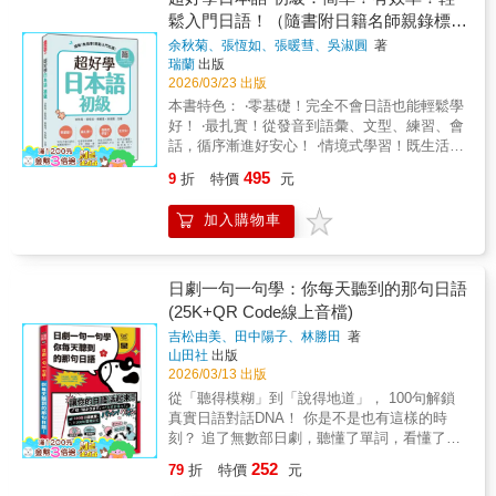
換成「豬肉」，把「這一個」換成「那一
趣嗜好」、「交通方式」、「地圖方位」、
常招呼、旅遊會話、商用日語等等情境的必用
不用上補習班，有此一書，搭配外師錄音學
鬆入門日語！（隨書附日籍名師親錄標準
個」，學一句等於會十句，瞬間溜出一串流利
「消費購物」、「餐飲美食」、「比較分析」
語句通通都集結在一起！對初學者來說無疑是
習，效果事半功倍，就好像請了一位免費的日
日語。【三位一體保險】中文注音+羅馬拼音
日語發音＋朗讀音檔QR Code）
余秋菊、張恆如、張暖彗、吳淑圓
著
等，內容貼近日常生活，實用性高。透過情境
一本全能的日語入門學習書，最適合初學者從
語家教，是你自學日語的好幫手。
+日文句。不管你的發音「不標準」，還是真的
瑞蘭
出版
式學習，實際模擬，讓您在熟悉的生活場景中
零開始學習！搭配專業老師錄製的 MP3 音檔，
說不出來，配合手指著書，日本人也一定能
2026/03/23 出版
練習聽力，更容易記憶與產生連結。這些主題
隨身聽、隨時學，讓記憶更深刻、聽說更流
懂！五大價值，一本滿足：✓發音書：開口就
本書特色： ‧零基礎！完全不會日語也能輕鬆學
不僅有助於提升理解能力，也為未來實際溝通
暢！只要善加活用本書，必能達到令人驚喜的
有很高的標準度✓會話書：從登機到回國，句
好！ ‧最扎實！從發音到語彙、文型、練習、會
奠定良好基礎！ 8大情境如下：第一課 う
學習成果！
句到位✓工具書：緊急情況專區，求救不慌✓點
話，循序漸進好安心！ ‧情境式學習！既生活且
さぎの耳は長いです。（兔子的耳朵是長
餐寶典：美食當前不再詞窮✓溝通神器：不說
實用，讓你輕鬆入手日語！ ‧全方位！同步訓練
的。）第二課 きょうはいい天気ですね。（今
495
9
折
特價
元
話，指書也能通去日本玩，本來就該「想走就
聽、說、讀、寫四大語言能力，只要這本就
天是好天氣呢。）第三課 私は山が好きです。
走」！帶上這本書，你的日本之旅，從「生
夠！ 真的超好學的日語教材來了！零基礎輕鬆
（我喜歡山。）第四課 九時のバスで行きま
加入購物車
存」升級為「享受」。用一本書的錢，買一個
入門，上課、自學統統一學就上手！從50音起
す。（搭九點的巴士去。）第五課 銀行はどこ
安心、盡興、無障礙的完美假期，這筆投資，
步，扎實建立日語發音與文字基礎！接著結合
ですか。（銀行在哪裡呢？）第六課 これ、く
絕對划算！現在就下單，讓下次旅行，成為你
語彙、文型、情境式會話，讓你立刻就能用！
ださい。（請給我這個。）第七課 何を注文し
與日本人暢快聊天、深度交流的美好回憶！
聽、說、讀、寫四大能力一次到位，一本就
日劇一句一句學：你每天聽到的那句日語
ますか。（要點什麼呢？）第八課 テニスより
夠！★最了解你的需求的老師，編寫出的超好
野球のほうが好きです。（比起網球，比較喜
(25K+QR Code線上音檔)
學日語！ 《超好學日本語 初級》是一本專
歡棒球。）★每課6大階段的課程架構，循序漸
吉松由美、田中陽子、林勝田
著
為零基礎學習者量身打造、真正超好學的日語
進，讓您學習日語得心應手！ 每一課均包
山田社
出版
入門教材，適合從未接觸過日語、或希望重新
含「單字教學」、「句型整理」、「聽力與會
2026/03/13 出版
建立日語基礎的學習者。 本書由教學經驗
話活動」與「練習問題」4大單元，學習順序清
從「聽得模糊」到「說得地道」， 100句解鎖
豐富的余秋菊、張恆如、張暖彗、吳淑圓、陳
晰且完整。課前先透過學習目標、關鍵單字與
真實日語對話DNA！ 你是不是也有這樣的時
宗元五大名師，經過多次討論與整合完成，內
句型預習，幫助學習者建立背景知識；課中利
刻？ 追了無數部日劇，聽懂了單詞，看懂了字
容力求貼近學習者需求，編排清楚、說明簡
用聽力與會話活動，強化理解與反應能力；課
幕，但總覺得劇中人說話的「味道」和你學的
潔，藉由好學習、直覺式、系統化、簡單化的
後再透過多樣化的練習題型進行複習與檢核，
252
79
折
特價
元
不一樣。那句輕輕的「やばい」，為何有時是
學習方式，並以「學了就能用」為核心理念，
加強記憶，有效鞏固學習成果。以「聽」、