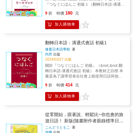
練習。不僅是記憶的深化，更是實戰的練兵。
能確實掌握，句子中單字的關係及角色， 就能
名標示加入單字文法解說，邊讀邊學有趣不乏
們把單字嵌入日常生活的各種場景，從基礎單
一次解鎖所有挑戰，勇攀學習高峰！絕對合
『つなぐにほんご 初級１（翻轉日本語-溝通式
每道題都有日文假名，讓您在解題時偷偷學更
完全理解了。 擁有本書，您的日語學習將更進
味！ ◆〈怪談小專欄〉介紹怪談的起源及相關
字到生活動詞，一網打盡！清晰地展示了單字
格！ &
會話-初級1』教科書所編纂之練習冊。根據教
多，透過上下文推敲單字含義，進一步提升您
一步。 & 【附贈免費QR Code線上MP3音檔】
180
資訊，滿足你的好奇心 ◆由知名插畫家「九
9
折
特價
元
的活用，並通過比較相似單字的細微差異，保
科書中各課的學習項目，編入對應的文法及聽
的閱讀和理解力。邊做題邊驗收學習成果，每
& ◆因應新時代的來臨， 外師的標準錄音， 以
子」繪製生動彩圖，讓學習更有趣 ◆搭配情境
證您一次就能全盤理解，再也不混淆。遇到相
解題目。 題目設計上，盡可能在文法題及聽解
一步都讓您感受到進步的快感。 貼心的跨頁設
「免費QR Code線上音檔」， 全新呈現給讀
配樂朗讀QR code音檔，宛如置身怪談中，臨
加入購物車
似場景時，您的大腦會自動觸發連鎖記憶，迅
題中代入各課的新出語句。文法題對應教科書
計，幫您輕鬆歸納錯題，找出不熟的部分，順
者， 行動學習，即掃即聽， 隨時隨地， 可提
場感滿滿！ &
速激活一整串相關單字，使您的語言能力不知
中一單元結束後；聽解題對應一課結束後。可
暢複習，讓您成為文法大師！ ▲答對率翻倍：
升日語實力！ &
不覺地大幅提升！ ★高效實戰：讀完就測驗，
作為課堂或回家作業使用，且每頁皆可單獨撕
打造您的專屬錯題筆記，越錯越勇，分數飛
把被動學習轉化為主動實戰！ 每個單元都設計
下。 與教科書配合使用，能使學習者對學習項
翻轉日本語：溝通式會話 初級1
漲！ 只要多做一個關鍵動作，分數自然翻倍！
了針對性的單字填空題，讓您在記憶還是新鮮
目的理解更加正確、清晰，培養紮實的基礎。
書中附有改錯筆記欄，錯了馬上檢討分析，徹
修曼日本語學校
著
的時候就進行回憶練習。這不僅是一次記憶的
此外，透過本書充分的視與聽的練習，能提升
底透析您的盲點。讓錯題成為您的成長助力。
尚昂
出版
深化，更是一次真實應用的機會。每道題都附
學習者對語句及文法的運用能力。 本系列備有
自己親手訂正過的內容會在腦中留下深刻印
2024/03/27 出版
有日文假名，讓您在解題的同時學到更多，並
與教科書及練習冊一同使用的「Webドリル
象，這本書將成為您的應考筆記神器。考前衝
關於『つなぐにほんご 初級』（&not;&not;翻
透過上下文推敲單字的含義，進一步加強您的
（線上練習）」。學習者可在智慧型手機或平
刺時針對自己的弱項快速復習，確保學習無死
轉日本語-溝通式會話 初級） 本教材之目標 本
閱讀和理解能力。做題目的同時驗收學習成
板電腦上學習文字（平假名、片假名）、語彙
角！ ▲日檢專攻：直擊日檢核心，精準破解考
書是為了讓學習者在社會上能使用日語與他人
果，讓您感受到每一步的堅實進展。 ★日檢專
（數字、日期、時間、星期、顏色、量詞
試要點！ 針對日檢N3文法的３大題型，我們特
溝通所開發之教材。書中之學習情境選自公
攻：深入日檢核心，精準打擊考試要點！ 專門
414
等）、活用（動詞、い形容詞）之初級不可或
9
折
特價
元
訓您在相近文法中選出正確答案。不只是背文
司、學校、日常生活，每個會話內容均為學習
針對日檢N5的關鍵題型，從相似單字中挑選合
缺，且必須反覆練習的學習項目。學習者可以
法，更讓您清楚理解其用法和意義，識別那些
者實際需要使用日語與人互動的場景。本書的
適的例句單字進行特訓。我們的訓練不只是記
靈活運用空閒時間。 『つなぐにほんご 初級
加入購物車
容易混淆的相近用法，同時提升閱讀理解能
目標設定於培養學習者之社會參與能力，因
憶單字，更包括理解其深層意義和學會如何在
１』（翻轉日本語-溝通式會話-初級1）整體的
力。搭配句子重組練習，幫您掌握句子結構，
此，在導入順序之安排上，日語溝通能力優先
句子中恰當使用。透徹了解考試的出題規律，
結構 ●教科書& &rarr; 下載音檔 ●練習冊＜文
還能大幅提升口說和寫作技巧。 透徹掌握考試
於語彙及文法理解。本書之學習步驟為：先練
為您的日檢準備工作加分，讓那張備受矚目的
法／聽解＞&rarr; 下載音檔 ●Web ドリル
出題規律，讓您準備日檢得心應手，輕鬆拿下
習書中設定之實際情境對話之後，再確認會話
從零開始，跟著說、輕鬆比~你也會的旅
證書觸手可及！ ★攻破讀音大關卡：漢字多讀
（線上練習） ◆文字&mdash;平假名・片假名
那張備受矚目的證書！ ▲隨身萬能辭典：忘了
中的句型並進行句型練習；最後檢查自己是否
遊日語！ 新版(隨書附作者親錄標準日語
法？No problem！一次學會，到處用！ &ldquo;
◆語彙&mdash;數字・日期・時間・星期・顏
怎麼用？秒查！ 每個單元的文法都按50音順序
能進行應用練習。 情境會話&rarr; 句型確認
世界&rdquo;究竟是唸「せかい」還是「せいか
朗讀音檔QR Code)
色・量詞 等 ◆活用&mdash;動詞・い形容詞
こんどうともこ
著
排列，書末還有超實用的文法索引表，讓您需
&rarr; 句型練習&rarr; 應用會話 學習者先學會
い」？在N5考試的第１和第２大題裡，讀音是
瑞蘭
出版
練習冊的結構與使用方法 文法為每單元一頁兩