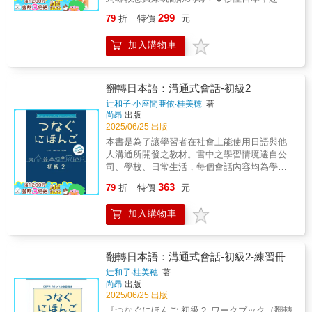
日本語 初級》乃教學經驗豐富的日本語文學系
開影片，我們就開始上課囉。井上老師的
紹］為了方便讀者更方便使用本書，特別開發
生活日語一本通日本點餐不NG：旅遊×生活日
理，幫大忙了！@孫○吉：井上老師你的教學很
教師群，特別針對第二外語學習者設計編撰的
299
79
折
特價
元
YouTube 專屬免費影片課程【從零開始學日
「VRP虛擬點讀筆」（Virtual Reading Pen）
語開口說日本自由行：逛街、搭車、問路零障
好，我自學的老人家聽了比較懂。
初級日語基礎教材，將引領學習者開心學習，
文】第一集基礎篇600分鐘影片：
App及網頁版雙版本，幫助讀者有效率地讀取本
碍從遊學到打工：日本SOS求生日語一本通日
@gracechang365：這次可以聽懂90%，好開
並厚植實力。 《就是要學日本語 初級》分
加入購物車
https://youtu.be/iKXyP0nWFwg?si=VS-
書相關的音檔。■ 線上下載「Youtor App」
本必殺技日語：讓您買爆玩翻聊到嗨◆日語會
心！感謝老師的影片。多聽，就會習慣語音和
為上、下二冊，各冊15課，共計30課。從平假
9_U0hS8yWznx9第二集日常對話練習篇660分
（內含VRP虛擬點讀筆）1. 在哪裡下載「VRP
話快可說精選許多短小、簡單，又能馬上派上
感覺。@丫妹：能跟老師學習日語真是幸運的
名、片假名50音圖表、發音練習，以及日常寒
鐘影片：https://youtu.be/NSJQGvtmPeo?
虛擬點讀筆」？（1）讀者可以掃描書中的QR
用場的句子幫助您快速，掌握日本人的食衣住
事。老師的教學短片，除了可以學習日語，還
暄用語開始，進入正課學習新日檢N5-N3範圍的
si=3XsCkDyRY7vbUdG3第三集旅遊日語篇500
Code連結，或是於App商城搜尋「Youtor
行生活日語新手日語不求人，我在日本走透透
翻轉日本語：溝通式會話-初級2
可以瞭解日本的各種文化。謝謝老師的用心！
文法、句型、單字。只要跟著本書學習，從日
分鐘影片：https://www.youtube.com/watch?
App」下載即可。2. 為什麼會有「VRP虛擬點
【本書特色】◆馬上派上用場，絕對溝通：以
@aileenshen8025：透過老師的實用教學，可
語零基礎開始，按部就班，必能打下新日檢N3
辻和子‧小座間亜依‧桂美穂
著
v=C_rhUEDXG44第四集聽力閱讀篇1000分鐘
讀筆」？（1）以往讀者購買語言學習工具書
日常生活中，食衣住行八大主題為中心，延伸
以增進自己的日文聽力及文法，很喜歡這樣的
尚昂
出版
合格的實力。★《就是要學日本語 初級
影片： https://youtu.be/ignJYDssZto（前
時，為了要聽隨書附贈的音檔，總是要拿出已
出因應各種情境的句子，適時解決赴日生活、
課程。@小椅子-s2k：很喜歡老師這種短篇教
2025/06/25 出版
（下）》，最基礎、最簡單易學的內容
半）、https://youtu.be/VxDJY7_DbyM （後
經很少在用的CD播放器或利用電腦轉存音檔到
旅遊，可能遇到的問題。◆句型簡單，適合初
學，不用花很長時間就可以瞭解語法差別，謝
《就是要學日本語 初級（下）》共有15課，包
本書是為了讓學習者在社會上能使用日語與他
半）
手機來使用，耗時又不方便。（2）坊間當然也
學者：所有的句子都是初學必備簡單句型，以
謝老師。@sunmoonbox6860：謝謝老師的教
含樣態、變化、否定的請求、建議、可能、經
人溝通所開發之教材。書中之學習情境選自公
有推出「點讀筆」來改善此種學習上的不方
方便初學者立即朗朗上口。◆單字自由對換，
學影片，這很棒呢！透過仔細說明比較，我一
驗、假定、被動、使役、意志等進階文型，有
司、學校、日常生活，每個會話內容均為學習
便，但是一支筆加一本書往往就要二、三千
擴充學習數量：每一個例句都可以替換單字，
下子就搞懂了其間的差異；這類看起來相似又
利於讀者銜接中級日語，日語實力更上一層
者實際需要使用日語與人互動的場景。本書的
元，且各家點讀筆又不相容，CP值真的很低。
363
訓練靈活運用之外，學習到的句子數量，也跟
79
折
特價
元
容易混淆的文法句型分析比較，很受用，老師
樓。第1課 このコロッケは おいしそうで
目標設定於培養學習者之社會參與能力，因
（3）後來雖然有了利用QR Code掃描下載檔案
著大量增加。◆發音字正腔圓，日語說得溜：
多多提供唷！我會好好學習觀看的。再次感謝
す。第2課 私は オリンピック選手に なり
此，在導入順序之安排上，日語溝通能力優先
至手機來聽取音檔的方式，但手機不僅必須要
搭配專業日籍老師錄製的線上MP3，讓你日語
老師的用心教學。@raychau2utube：井上老
加入購物車
たいです。第3課 みんな まじめに 勉強し
於語彙及文法理解。本書之學習步驟為：先練
一直處在上網的狀態，且從掃描到聽取音檔的
說得更標準。【初學日語，要勇於開口】◆學
師，很喜歡你清晰的講解方式。特別是造句練
て います。第4課 コーヒーを 飲みなが
習書中設定之實際情境對話之後，再確認會話
時間往往要花個5秒以上，很令人氣結。（4）
習會話最重要的就是要勇於開口。因為，只有
習部分，讓我能加深瞭解和記憶，對我們這些
ら、小説を 読んで います。第5課 危ない
中的句型並進行句型練習；最後檢查自己是否
因此，我們為了同時解決讀者以上三種困擾，
透過交談，人與人之間的才能得到交流與溝
自學日語者很有幫助呢！@carenlei9983：以前
ですから、この道を 通らないで くださ
能進行應用練習。情境會話→ 句型確認→ 句型
翻轉日本語：溝通式會話-初級2-練習冊
特別領先全球開發了「VRP虛擬點讀筆」，並
通。這一道理不管學習什麼語言都一樣，而克
看過這幾個用法上區別的文字解釋，但很容易
い。第6課 日本人と 日本語で 話す こと
練習→ 應用會話 學習者先學會情境會話之
辻和子‧桂美穂
著
獲得專利，希望這個輔助學習的工具，能讓讀
服害怕開口的恐懼，就是只要一有機會，就勇
就忘記了，看完井上老師的說明後便能記住
が できますか。第7課 台北101ビルに 登
後再確認句型，所以可以快速理解句型之意
尚昂
出版
者不僅不用再額外花錢，且使用率和相容性也
敢地大聲說，這樣自己的會話程度，絕對會有
了！謝謝老師。
った ことが ありますか。第8課 観音山
義。而教師可因此省去冗長之句型引導及說
2025/06/25 出版
是史上最高。3. 「VRP虛擬點讀筆」就是這麼
顯著的進步。不僅如此，你和對方的距離，也
が 見えたり 見えなかったり します。第9
明，讓大部分的時間運用於學習者之間的會話
方便！（1）讀者只要透過書中的QR Code連
『つなぐにほんご 初級２ ワークブック（翻轉
會在短時間內迅速拉近呢！【從閱讀著手】◆