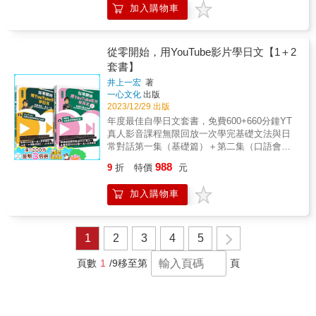
能暢行無阻！ & 2 真實情境對話 7大類下分出
系出身的讀者也不用擔心！情境對話和一定要
內容後，請確認自己能做到哪個程度。 ☆☆☆
加入購物車
共6大類50個小主題，讓你立刻體驗日本生活。
撞現實之前，抱持浪漫之心，找到目標與動
50個小單元，如「機上餐點服務」、「入境檢
會的一句話」皆輔以羅馬拼音，就算對50音還
代表「精確做到」；☆☆代表「做到」；☆代
4) 輕鬆度最高：本書採用「套進去學習法」，
力，隨時出發都不算晚！&一、如何擺脫日語學
查」、「問路」、「住宿手續」、「遺失隨身
不熟，您也能立刻就能跟著唸出職場上需要的
表「勉強做到」。初次學習時，即使無法精確
讓你邊玩邊學習，輕鬆零負擔。 5) 專業度最
習者的就業困境？想要找到一份「能夠使用日
物」、「點餐」、「詢問價錢」、「殺價」等
商用日語！ & 此外還有日籍作者親錄的音檔，
做到也無須氣餒。待進度往前一些之後，請再
高：本書附日籍老師錄製的音檔，讓你跟著說
文」的工作，是許多日文系畢業生的夢想，但
從零開始，用YouTube影片學日文【1＋2
等，每個小單元各有一段擬真的情境對話，只
掃描QR Code即可下載，只要一本，跟著唸、
次確認是否做到該單元所設定之目標。 ＜語彙‧
出一口標準好日文。 & & ★本書7大特色： & 1
在求職過程中，卻發現各行各業未必真正重視
套書】
要跟著聽、照著說，不管遇到哪種場景，都能
照著抄，商用日語聽、說、讀、寫，就能一次
表達／句型＞ 情境會話、句型練習的新單字、
6大類50種日常生活情況教學 本書精選6大類50
日文能力。即便順利進入職場，也可能面臨日
說出最實用的旅遊日語！ & 3 這個句型超好
學會！ & ★這本書和一般商用日語書有何不
井上一宏
著
新的表達方式、以及從情境會話中選出之句型
種在日常生活上一定會遇到的情況，包含「社
文能力派不上用場的窘境。你是否也曾被身邊
用！ 每個小單元都有「這個句型超好用！」，
一心文化
出版
同？ & 1）完全道地：全部都是日本上班族天
均按照出現順序統整。 ＜活動＞ 這部份提供了
交」、「交日本朋友」、「聊天」、「一
親友問過「學日文到底有什麼用」？是否受到
「請給我～」、「（我）想要〜」這種簡單的
2023/12/29 出版
天用的最道地的日語！ 2）完全實戰：情境主
能運用於該課情境會話及「Can-do」之活動方
天」、「交通」、「緊急」等等，只要扎實學
這些質問的影響，而開始懷疑自己呢？&赴日學
句型只要無限延伸，就可以運用在各種場景，
題豐富，讓您熟悉一定會遇到的日商公司的各
年度最佳自學日文套書，免費600+660分鐘YT
案。學習者可以針對該課的主題進行訪問、對
會本書所列的各種情況下必須用到的日語，不
成歸國的春小姐，在求職、任職期間也遇過許
這麼好用的句型，經過簡單的解釋和例句練
種情況！ 3）完全專業：讓您熟悉職場專用名
真人影音課程無限回放一次學完基礎文法與日
話、講述練習。活動之練習目的在於實際運用
僅能與日本人溝通無礙，想要在日本生活也不
多阻礙，但她一一克服，實現自我，她將在本
習，輕鬆就可以記起來！ & 4 旅遊單字吃到
詞，不管遇到什麼情況都不用怕！ 4）完全攻
常對話第一集（基礎篇）＋第二集（口語會話
日語溝通、連續說出句子並配合對方說話。 ＜
是問題！ & 2 真實情境對話教學 6大類下分出
書中和你分享自身經驗，如何找到適合的工
飽！ 你知道「飛機上靠窗的座位」該怎麼說
略：只要看了就知道自己的弱點在哪，立即就
篇）套書・會講中文的日籍老師井上一宏，為
閱讀練習＞ 本書在每課的最後加入讀解教材。
50個小單元，如「祝賀」、「打錯電話」、
作、如何在職場應用日文能力、該用怎樣的心
988
9
折
特價
元
嗎？「濕紙巾」、「暈車」、「含稅」又該怎
能改正！ 5）完全安心：不熟50音也沒關係，
零基礎者設計：(1)22堂YouTube影音日語課
因學習者在學會平假名、片假名之後才開始閱
「電影」、「結帳」、「問路」、「看病」等
態來面對，並提供許多選擇方向，幫助你找到
麼說？除了好用的句型之外，每個小單元也各
照著羅馬拼音跟著唸，就會說一口好日語！
(2)12堂日常對話訓練・免費600+660分鐘YT真
讀，因此，閱讀練習可能比實際學習的進度晚
等，每個小單元各有一段擬真的情境對話，只
自己的目標。&二、赴日求學、生活，面臨文化
列了該種場景下一定會出現的相關單字，讓你
加入購物車
6）完全應對：讓您學會和日本上司、同事與客
人影音課程無限回放×日籍老師母語發音！媲美
數課。此讀解教材是為了讓學習者能彼此交換
要跟著聽、照著說，不管遇到哪種場合，都能
衝擊時，該如何因應？使用敬語、守時觀念、
出發前可以先熟悉旅遊字彙，旅途中還是不會
戶之間好相處的方式！ 7）完全躍進：滿滿都
上萬元補習班和線上課程・50音×10種動詞變化
意見並漸進深入閱讀的教材。首先，由簡單的
說出最道地的生活日語！ & 3 「這句話最好
人際社交的距離、美感的認知、注重規範標
說怎麼辦？沒關係，找出需要的字彙，比一比
是簡單實用的日語，自然而然就能學會正確的
×100句基礎句型，循序漸進，打好自學基礎・
資料查詢、理解大意開始練習讀解之後，階段
用！」、「連日本人都按讚！」教學 每個小單
準、層層請示的決策文化、年功序列的終身雇
就能通！ & 5 羅馬拼音輔助 每段情境對話、每
敬語！ 8）完全深入：17篇有趣主題的小專
完成第一集的初級日語後，第二集目標是可以
式導入500字左右的社會性話題文章之閱讀訓
1
2
3
4
5
元都有「這句話最好用！」「連日本人都按
用制......如果不了解這些細節，無論是想要在
句例句皆附上羅馬拼音對照，就算對50音還不
欄，讓您瞭解日本人的職場文化！ & ★本書6
輕鬆造句，練習日本人的日常對話・日文自學
練。 ＜書寫練習＞ 這部分是練習寫出與「Can-
讚！」，「拜託你原諒我。」「我會小心再也
日本當地生活、在日商任職、和日本人做生意
夠熟悉，只要看著羅馬拼音跟著說，你也可以
大特色： & 1 17種職場情況教學 本書精選17種
者讚嘆：教材搭配真人老師的教學影片和單純
do」的目標、「活動」及「閱讀練習」相關之
頁數
1
/9
移至第
頁
不會發生這種事。」「該如何答謝您才好
打交道，都會令你寸步難行！&&春小姐的日本
說出最正確的旅遊日語！ & 6 TOMOKO老師的
在職場上一定會遇到的情況，包含「面試」、
看書自學相比，效率真的差很大！・頻道總點
文章。為了有效率地培養全方位之日語能力，
呢？」這種連日本人聽了都忍不住按讚的道地
友人曾對她說：「台灣人實在是太溫柔了。」
行李箱
「接聽電話」、「商用書信」、「請求同事幫
閱率超過3000萬次，超過30萬粉絲按讚：這是
本書從初級階段即刻意安排書寫練習，以讓學
日語，輕輕鬆鬆就能學會！ & 4 「生活單字吃
乍聽是稱讚，實際上的意思卻是：「台灣人很
&&&&&&&&&&&&&&&&&&&&&&&&&&&&&&&&
忙」、「接待客人」、「拜訪客戶」、「交換
YT上最棒的日語教學系列各位好，我是生於神
習者在習慣書寫的同時，能均衡發展「聽・
到飽！」教學 你知道「離子燙」該怎麼說嗎？
溫柔，但一開始讓人感覺很可怕。」原來，日
日本海關要怎麼入境？你知道「神社」和「寺
名片」等等，只要扎實學會本書所列的各種情
戶的日本人井上一宏，在二十三歲的時候來到
說・讀・寫」４種技能。本書所導入之書寫練
「貓砂」、「背包客」又該怎麼說？除了好用