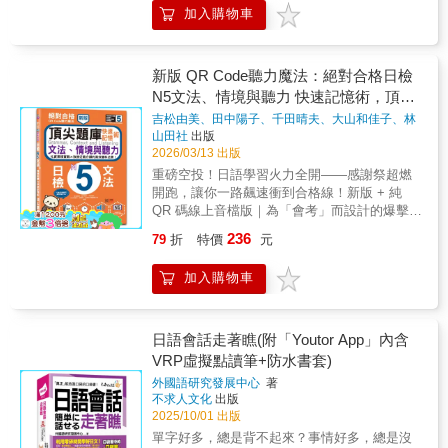
驚呼，有時是抱怨？那句熟悉的「すみませ
從最貼近生活的情境出發，引導學習者自然而
「說」練習為主，「讀」、「寫」練習為輔，
加入購物車
ん」，為何在感謝時說，在道歉時也說，聽起
然地使用日語！跟著這本書，日語真的超好
培養全方位日語能力！Step 1學習目標確立該
來卻微妙不同？ 當你想開口，腦中浮現的總是
學！★從50音開始，循序漸進的超好學課程設
課之學習重點，包括「與單元題材相關的必學
教科書上工整卻冰冷的句子，而真正想說的那
計，讓你一步步開口說日語！ 全書共分為
語彙」、「實用日語表現句型」、「透過有聲
句「等一下！」「不是那樣啦！」「太棒了
新版 QR Code聽力魔法：絕對合格日檢
10課，內容由淺入深，前兩課從平假名與片假
教材及口語練習，熟悉日語溝通技巧」。例：
吧！」卻卡在喉嚨，不知如何用日語自然流
N5文法、情境與聽力 快速記憶術，頂尖
名入手，搭配筆順練習、實用單字、可愛插
第六課 これ、ください。（請給我這個。）1.
露。 這不是你的錯。傳統學習法給了你「骨
圖，讓學習者能完整建立日語發音與文字基
題庫（16K＋QR Code 線上音檔）
學習和「物品」、「消費」相關的語彙。2. 學
吉松由美、田中陽子、千田晴夫、大山和佳子、林
骼」（文法）和「肌肉」（單字），卻忽略了
礎，為後續學習打下穩固根基。第三課開始正
勝田、山田社日檢題庫小組
著
習有關「拒絕」或「許可」的表現句型。3. 透
山田社
出版
讓語言活起來的「靈魂」&mdash;&mdash;那
式進入生活會話，透過「はじめまして。」、
2026/03/13 出版
過音檔及練習，熟悉有關「條件」或「提案」
些在真實對話中無所不在的縮約、音便、語
「これはスマホです。」等8個超好學的實用情
的敘述。Step 2語彙每課50個初級實用單字，
重磅空投！日語學習火力全開——感謝祭超燃
感、性別語氣與文化潛台詞。 你與流利口語之
境，引導學習者循序漸進地認識基本文型。實
奠定日語基礎實力。例：ざっし 0 雑誌 雜誌し
開跑，讓你一路飆速衝到合格線！新版 + 純
間，只隔了一層薄薄的窗紙，而這本書，就是
用情境與實際生活緊密結合，涵蓋詢問地點、
んぶん 0 新聞 報紙ノート 1 notebook的省略
QR 碼線上音檔版｜為「會考」而設計的爆擊型
為你捅破這層紙而來。 ◉一本「不講大道理，
營業時間、描述事物狀態、日常興趣，以及簡
筆記本Step 3句型每課教授8個初級文法句型，
文法題庫。你是不是也有這種經驗——單字都
只破小細節」的口語革命指南 本書不做龐大的
236
79
折
特價
元
單的過去經驗與感想表達等，讓學習者不只是
避免冷僻、抽象的文法知識灌輸，解說淺顯易
看得懂，句子卻選不出答案；中文意思差不
文法分析，不進行海量的單詞羅列。我們相
學會日語基礎文法，還學了就能用，馬上就能
懂，例句豐富實用，透過有意義的情境了解語
多，考試卻偏偏掉進陷阱？問題不在你不會文
信，深度征服一句，遠勝過模糊背誦百句。我
加入購物車
開口說！ 10課內容如下：第一課 平仮名
意，增進日語表達技巧。例：数量詞 ＋ で～表
法，而是你「沒用考試的方式學文法」。這本
們精心篩選了100個日劇中最高頻、最讓中國學
第二課 片仮名‧促音‧長音第三課 はじめまし
示數量的範圍キャベツが2つで480円。安い
書，正是為了解決這件事而強勢誕生。每天只
習者感到「耳熟卻說不出口」的經典句子，例
て。第四課 これは スマホです。第五課
よ！高麗菜二個四百八十日圓。很便宜唷！
需10分鐘，進步肉眼可見：⫷從「文法項目」
如： ・為何邀約時總說「映画、見に行かな
日台電気は どこですか。第六課 そちら
Step 4聽力每課4題實境模擬會話，利用圖片、
→「出題機能」▌直接對齊 JLPT N5 的爆分邏
日語會話走著瞧(附「Youtor App」內含
い？」而不是「行きませんか？」 ・那句含糊
は 何時から 何時までですか。第七課 プ
地圖、表格等各種實際生活資料，生動活潑，
輯日檢不考「你懂不懂文法名稱」，而是考你
VRP虛擬點讀筆+防水書套)
的「なんか&hellip;さ&hellip;」，究竟該在什麼
－ルは 新しいです。そして、きれいです。
統合學習聽說讀寫4大應用能力。例：沒有圖的
——在相似選項中，能不能秒選「最符合情
情緒下使用？ ・男性隨口說出的「すげえ」和
外國語研究發展中心
著
第八課 よく 日本の アニメを 見ます。
問題Q：お母さんと男の子が話しています。2
境」的那一個。本書不是枯燥條列文法，而是
女性說的「すごい」，傳遞的氣質有何天壤之
不求人文化
出版
第九課 夏休み、どこか（へ） 行きました
人は何を買いますか。F：きょうの晩ごはん、
依照日檢常見「文法機能」編排，例如：・表
別？ ・「やっちゃった」和「やっちまっ
2025/10/01 出版
か。第十課 夏休みは どうでしたか。★超
何が食べたい？魚？野菜？M：ハンバーグ！
達要求／請求・授受關係・原因・理由・時
た」，一字之差，隱藏著怎樣的性格密碼？ ・
單字好多，總是背不起來？事情好多，總是沒
好學的7大步驟打造立即能用的生活日語！
F：また？じゃ、肉屋と八百屋へ行こう。M：
間・順序・狀態變化→ 每一組，都是「考題最