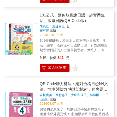
起為國家培育專業日語人才的責任之外，也負
菠菜一樣，功力大增。◆想確實學好日語，不
實戰的完美過渡。“學習→測驗”，讓您牢記新知
責規劃並執行專屬淡江大學外系學生選修日
須猛背文法，只要從模仿簡單會話開始就可以
識，學習效果加倍，讓知識穩穩扎根在腦海
語、輔系日語的課程，校外則在結盟的高中學
了。可是，如果光是簡單而不活潑、不實用、
中！ ⫷碎片時間速學法：學日語，不再找
校開設日文課程。 《就是要學日本語 初
101公式，讓你放膽說日語：超實用生
不易理解的話，那只是「三浪」：浪費金錢、
藉口！每單元兩頁，碎片時間也能高效利
級》乃教學經驗豐富的日本語文學系教師群，
活、旅遊日語(QR Code版)
浪費時間、浪費精力罷了。◆本書句型簡短、
用！ 無論是睡前的小點心，還是通勤路上
特別針對第二外語學習者設計編撰的初級日語
易於理解；配合日本當今社會現況，從中亦可
朱燕欣、渡邊由里
著
的快速充電，只需10分鐘，輕鬆完成一課，讓
基礎教材，將引領學習者開心學習，並厚植實
學到日本現有文化風俗習慣、及應對進退的禮
布可屋
出版
您的日語學習既簡單又高效！ ⫷隨身辭
力。 《就是要學日本語 初級》分為上、下
節習慣。【內容重點】本書囊括在日本二十四
2024/08/07 出版
典：忘了就查，學習無阻礙！50音順的金鑰索
二冊，各冊15課，共計30課。從平假名、片假
小時生活中，所有食、衣、住、行會話內容，
101個關鍵句，和日本人聊不停赴日旅遊、生
引，查找變得超便捷！ 每當您需要，只要
名50音圖表、發音練習，以及日常寒暄用語開
完全融入日本語環境。無論是喜慶宴會的儀式
活、遊學、洽商流利日語順口溜！針對想在短
翻一翻，即刻找到您要的單字，隨查隨學，讓
始，進入正課學習新日檢N5-N3範圍的文法、句
禮法，或是親子、夫婦間的對話，都可以深切
期學會日語的人士編寫初學者、大忙人、有心
您的學習效率大大提升，再也不怕記憶有障
型、單字。只要跟著本書學習，從日語零基礎
感受到極其濃厚的東瀛氣氛，學習到日本獨特
人學好日語的捷徑！首創過目不忘直覺學習法
礙！ ⫷聽力強化神器：隨時隨地，掃碼即
開始，按部就班，必能打下新日檢N3合格的實
341
9
折
特價
元
的應對方式，和一般赴日求學、出差、生活人
精選日語必備會話，強化口語能力即學即會，
聽！用線上音檔提升聽力！ 聽力是日檢的
力。★《就是要學日本語 初級（上）》，最基
士必備的常識，完全融入日本語的環境。【附
馬上用日語聊不停！【學好關鍵句，日語輕鬆
致勝法寶。每天反覆聆聽，讓單字深深印在腦
礎、最簡單易學的內容 《就是要學日本語
加入購物車
贈免費QR Code線上MP3音檔】爲了使讀者學
開口說】日語是最接近中文的語言，為什麼很
海中，增強記憶，讓您的日語聽得清、說得
初級（上）》共有15課，從自我介紹、基本名
習最正確的發音、語調，本書的外師標準錄
多哈日族，啃了N本日語書，對日文，還是「愛
溜！ 成為學霸，就差這６大超酷技
詞敘述、形容詞形容動詞用法開始，漸進式學
音，以「免費QR Code線上MP3音檔」，呈現
在心裡口難開！」原來，他們把日文想得太難
巧！ ▲一次記一串：讓生活情境成為您的
習到動詞句型及用法，跟著本書編排，學習日
給讀者，行動學習，即掃即聽。精質的線上
了，其實日語是最接近中文的語言，很多漢
QR Code聽力魔法：絕對合格日檢N4文
記憶法則！ 讀者真心話：“零碎文法太難
語就是這麼簡單。第1課 私は 張です。第2
MP3，由日本專業播音員親自錄音，配合線上
字、發音都和中文很像，如果不學會日語，豈
記，綁在一起記效果驚人！”按照N5考試內容，
法、情境與聽力 快速記憶術，頂尖題庫
課 あれは 私の傘です。第3課 これは ち
MP3反覆練習，自然可學到一口標準正確的日
不十分可惜？本書強調：從生活「最實用」的
本書將文法按疑問詞、形容詞、時間變化等機
ょっと 高いですね。第4課 納豆が 苦手で
(16K＋QR Code 線上音檔)
吉松由美、西村惠子、大山和佳子、林勝田、山田
語發音、語調，輕輕鬆鬆就把日語學好，無論
會話，開始學起，完全解除繁雜的文法解釋。
能分類，讓您一次掌握所有生活中大大小小的
す。第5課 料理も おいしかったです。第6
社日檢題庫小組
著
山田社
出版
自學、教學、旅遊、上班、求職、經商、考
以「過目不忘」的直覺式學習法，養成讀者強
文法！細微差異對比，讓您一次搞懂相似用
課 バス停は どこに ありますか。第7課
2024/08/07 出版
察、遊學、留學，通通都沒問題。
烈的日語語感，學會馬上用在日常生活中，讓
法，不再混淆。 遇到類似情境時，大腦自
かばんの中に 何が ありますか。第8課 い
興奮的消息來了！您的日語學習新神器來了，
讀者很有成就感喔！【本書最大特點】分生活
動觸發連鎖記憶，迅速激活一整串相關文法。
つも どこで 買い物しますか。第9課 夕
速度比點外賣更快！ 獻給讀者和學校的重磅感
篇及旅遊篇兩大篇。共分33個單元。是針對想
擺脫陷阱選項，正確答案馬上浮現。實戰力爆