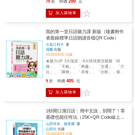
299
79
折
特價
元
事小鳥遊。究竟這位有著天然屬性的新同事是
應急，對話隨取隨用。◆商務洽談？自我介
願意進入BLPT 耽美日語檢定的世界，你就會
有什麼目的呢？而他的出現，是對允晨的威脅
紹、接聽電話、會議應對，展現職人專業感。
發現，學習日語，原來也可以這麼酥麻、這麼
加入購物車
還是對Tiger老師的誘惑呢？透過一幕幕的劇情
◆準備檢定？聽力不再是難關，說得出來，就
歡快、這麼美好......這絕對是全世界最甜、最
推進，讓你在聽力學習上，渾身充滿吃瓜
一定聽得懂！【日語反射腦，10分鐘即戰力】
腐，也最有效的日語檢定書。獻給因愛發電、
（？）認真答題的動力！ 特色四：超仿真！激
◆一魚三吃：一本制霸！無論考檢定要聽力、
為腐而學的你。 ＊本書音檔由EZ Course平台
似正統日語檢定聽解考題模式！ 每篇聽力題目
去旅行要問路、談生意要排場，全在這一本◆
我的第一堂日語聽力課 新版（隨書附作
（ezcourse.com.tw）提供。購書讀者須註冊會
的第一部分「直接挑戰」是仿照JLPT聽解題型
神級救援：生病、迷路、談判、拒絕？翻開這
員、完成信箱認證、並完成書籍問答認證的免
者親錄標準日語朗讀音檔QR Code）
所設計的版型。題目與對話內容必須完全依靠
本，3秒內救你一命◆直接打臉：會考N1不代表
費訂閱程序後，即可免費收聽音檔。音檔限本
今泉江利子
著
「聽」與「重點筆記」的能力來答題。因此特
會說話！這本不教贅字文法，只教肌肉記憶◆
人使用，請勿轉載或提供他人。
瑞蘭
出版
別設計筆記頁讓大家養成隨時筆記的習慣。第
暴力代換：別背了！只要換個名詞，一個句型
2026/04/20 出版
二部分的「深入學習」則是收錄完整30篇聽力
就能噴出50種對話◆快到不科學：10倍速不是
★聽力UP 3大保證：‧8大情境實況模擬「特
題目的逐字稿，搭配「中譯」與「相關背景」
口號！精選商務、旅遊最核心765句，幫你省下
徵」、「天氣」、「興趣」、「交通」、「方
來鞏固日語會話的語感與邏輯。 前作《BLPT
90%的無效學習【極速流利，打造最強日語
位」、「購物」、「美食」、「比較」，最實
耽美日語文法檢定》在腐圈大受歡迎！因此推
腦】◆高效日語進化論：10倍速練就商務、旅
用的8大情境，保證適合教學現場與自修使用！‧
出第二彈「聽解對策」！不管是誤闖叢林的小
遊、檢定的核心會話力◆日語口說極速進化：
405
9
折
特價
元
6大步驟增強實力學習重點→語彙→句型→聽力
白兔，還是經驗豐富的老司機，只要你願意進
用1/5的時間，建立流暢應對的反射神經◆精準
→練習→檢核，循序漸進學習，保證聽、說、
入BLPT 耽美日語檢定的世界，你就會發現，
日語10倍速：從基本寒暄，到商務談判的萬用
加入購物車
讀、寫一起增強！‧音檔完全教學收錄全書所有
學習日語，原來也可以這麼酥麻、這麼歡快、
應對術【我不教你「學日文」，我教你如何
單字、句型、聽力，發音最標準，保證聽力更
這麼美好......這絕對是全世界最甜、最腐，也
「直接開口說」】◆別再用「腦袋翻譯」！難
上一層樓！千呼萬喚始出來！由日語聽力教學
最有效的日語檢定書。獻給因愛發電、為腐而
怪你學了10年還是不敢開口◆只要這765個萬用
權威──今泉江利子老師一手打造、深受好評的
1秒開口溜日語：用中文說，別鬧了！零
學的你。 ＊本書音檔由EZ Course平台
句，旅遊、商務、面試，開口就是日本味◆拋
《我的第一堂日語聽力課》，新版隆重登場！
（ezcourse.com.tw）提供。購書讀者須註冊會
基礎也能任性玩（25K+QR Code線上音
棄傳統教科書!51個全實戰場景，即翻、即說、
本書專為日語初學者與已有基礎程度學習者設
員、完成信箱認證、並完成書籍問答認證的免
即搞定◆口袋裡的日語翻譯：針對「疑難雜
檔）
山田玲奈、賴美勝
著
計，亦適用於準備新日檢N5、N4「聽解」科目
費訂閱程序後，即可免費收聽音檔。音檔限本
症」特別設計，它是你的書，更是你的危急保
山田社
出版
之考生！全書透過「特徵、天氣、興趣、交
人使用，請勿轉載或提供他人。
命符【超簡單！日語實力10倍速成長】◆不管
2026/04/09 出版