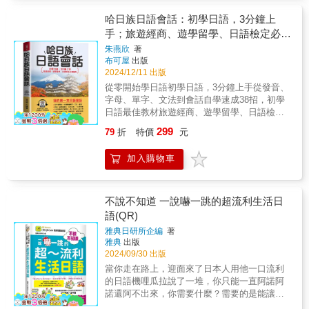
力！ 2.邊背邊測，單字實力立刻見真章！ 覺得
點提示→記住關鍵單字→聽聽看→回答問題→
不，不怕聽不懂：透過情境插圖，練習時就像
寶典。【內容重點】◆內容包括在日本24小時
晰的說明加上例句解說，各個擊破日語文法的
自己學了好多單字卻不確定記住了多少？別擔
延伸學習，一氣呵成，迅速突破瓶頸，練就臨
哈日族日語會話：初學日語，3分鐘上
與日本人面對面交流，培養語感。場景卡： 想
生活中，有關食、衣、住、行的各個生活層
盲點。除了文法概念之外，本間老師也針對口
心！本書每個章節都貼心設計了單字填空題，
場好聽力！ 4.零壓力！ 每天10分鐘，只要利用
像自己點咖啡，畫面在腦中成形，讓日語自然
手；旅遊經商、遊學留學、日語檢定必備
面。◆網羅生活、旅遊日本，會遇到的各式情
語的日語使用做了豐富的介紹，讓學習者在說
讓你邊學邊測，記憶不再只停留在短期，更能
零散的時間，輕鬆學習無負擔！ 佳評如潮！增
流進腦海。第六不，不怕用不出：練到閉上眼
境。透過書中的每個情境，可以深切感受到極
寶典。(附線上MP3)
日語時不再僵硬不自然。三、課後複習完成正
朱燕欣
著
快速驗證實力，讓學習成就感噌噌上升！ 亮點
進日語聽力的首選！堂堂推出《每天10分鐘，
睛就能脫口說出，實用句型輕鬆上手！場景
為濃厚的東瀛氣氛。學習到日本現有的文化風
課學習後，別忘了和本間老師一起複習所學！
布可屋
出版
搶先看： ▲填空練習，記憶加倍深植！ 趁記憶
聽聽日本人怎麼說 新版》！工作、上學、進
卡： 只要熟練書中71個生活情境句型，不假思
俗習慣，以及日本人應對進退的禮節習慣。◆
2024/12/11 出版
1.學習總複習－會話、聽力會話不是只要會
猶新時立刻進行回憶練習，單字從此住進腦海
修、旅遊、上網、看電視、追星……，內容包
索也能流利應對！第七不，不怕學不會：建立
透過耳到、口到的反覆練習，再加上豐富的例
「說」，還要會「聽」，本間老師在學習總複
從零開始學日語初學日語，3分鐘上手從發音、
深處，怎麼也忘不掉！ ▲假名提示，題目即是
羅萬象，讓您如同身在日本！您想聽懂日本人
基礎後，直接和日本朋友或同事交流，輕鬆應
句、對日本文化的認識。◆在完全融入日本語
習安排了會話、聽力共2個部分，除了和他人練
字母、單字、文法到會話自學速成38招，初學
延伸學習！ 每題標註日文假名，邊做邊學更多
在說什麼嗎？本書一次滿足所有對日語聽力學
對壓力情境。場景卡： 和日本朋友聊日常，從
的學習環境下，您所學的日語，將更為實用、
習互相對話，也要練習聽出音檔播放的會話
日語最佳教材旅遊經商、遊學留學、日語檢定
單字，輕鬆擴展你的詞彙量！ ▲前後推敲，閱
習有需求的讀者！您是想考日檢，不知道怎麼
「天氣真好」到「今天吃什麼」，反射性回答
道地。【全方位、道地日本通】◆有件事情不
中，有什麼談話重點；或是聽音檔播放的問
必備寶典教學、自學兩相宜現學現用，聽說沒
讀能力同步提升！ 透過上下文線索找答案，不
準備「聽解」科目的考生嗎？是想進日商，與
不再是難題！ 本書由， 二十年編寫日
299
79
折
特價
元
用猜，您知道，作者也知道。您學日文，主要
題，練習回答；在如此多元的練習之下，不僅
問題【我的第一本日語會話】◆從50音開始，
僅強化單字記憶，更練出N2級別的閱讀技巧！
日本客戶溝通無礙的超級業務嗎？是想聽懂
語會話經驗的專業教師群＋赴日留學十幾年生
目的是要能開口說日語，對吧？我們都知道，
能增快進行日語會話時的反應速度，也能拓展
快速學會單字、文法、會話◆旅遊、留學與觀
3.針對日檢6大題，題型全攻略，合格沒煩惱！
NHK新聞，掌握最新日本資訊大小事的菁英
活實際經驗編輯 20個日常生活場面日語 ×
加入購物車
學日文的目標，是要能開口說話。所以本公司
話題的豐富度。2.延伸學習做完了學習總複
光、生活日語，一口氣學會◆10倍速聯想式學
想在日檢N2單字題上穩穩拿分？這本書不僅深
嗎？是想去日本自助旅行，深入體驗日本旅遊
71張生活情境圖 透過本書，您將知
製作的每一本日文教材，都是以讓您自然開口
習，本間老師也整理出了與該課主題相關的各
習法，馬上和日本人聊不停◆SOS，臨時赴
度解析第4大題，更讓你在第3到第6大題中游刃
樂趣的玩家嗎？是想去日本打工度假，順利在
道： ♥ 到日本打工如何面試？ ♥ 怎麼
說日語為目的而設計的。就從今日開始，開口
類單字，行有餘力的學習者，除了完成課前暖
日，急需最好用◆一書在手，暢遊日本各大都
有餘！結合單字理解＋相近詞辨析＋句意閱讀
日本找到好工作的青年嗎？是想去日本留學遊
用日語找到好房子？ ♥ 如何投健康保
說流利的日語！【循序漸進、穩紮穩打】◆寫
身和正課學習的部分，還能藉延伸學習認識更
市◆自學最佳秘笈，現學現用，學習好輕鬆
不說不知道 一說嚇一跳的超流利生活日
能力的全能訓練，讓單字題變得簡單到你會懷
學，認真在日本進修充電的學生嗎？是想看
險？ ♥ 怎麼跟鄰居打招呼？ ♥ 食衣住
給毫無基礎、或學過多年日語徒勞無功者，短
多單字，在與他人進行會話時，也有更多的話
【全方位、循序漸進、穩紮穩打】◆由淺入
疑人生！ 亮點搶先揭曉： ▲專攻第4大題，跨
語(QR)
懂、聽懂日劇，更加融入劇情的粉絲嗎？★第
行輕鬆開口說！ ♥ 日本人都在用的談天、
時間內脫胎換骨，馬上可以用日語和日本人聊
題能隨時信手拈來，與人侃侃而談。3.日本人
深，介紹日語發音、單字、文法、會話◆迷你
覆第3到第6大題！ 不只是專精一類題型，更能
一本專為華人設計的日語聽力學習書，原來日
交友好用句！ ♥ 到日本各地旅行都用得到
雅典日研所企編
著
天。◆輕鬆就學會日語，零壓力、沒煩惱赴日
の心在每一課的最後，本間老師都準備了小小
對話、文法重點分析，一步到位，一本就夠◆
舉一反三，全面提升應試能力，讓你在考場上
語聽力可以立即提升！ 一般華人在學習日
的日語…等。一天一練，告別日語尷尬，讓日
雅典
出版
觀光、洽商、遊學、留學、生活，皆適用◆簡
的日本文化知識，在學習的過程中，增添了一
日語實力，快速提升，立刻擁有日檢N4、N5的
如魚得水。 ▲相近詞填空，辨析能力UP！ 學
語時，因為懂得日文的漢字，所以「讀」和
2024/09/30 出版
本人聽懂您！無論您是想提升日語能力、準備
單易學，是短時間＆高效率的最佳日語會話書
分文化氣息，不僅學習日語，也更了解日本人
程度◆寫給毫無基礎、或學過多年日語徒勞無
會如何區分單字細微差異，填對題目不再靠
「寫」都不成問題，但「聽」與「說」卻困難
打工遊學、留學生活，還是夢想成為自信滿滿
當你走在路上，迎面來了日本人用他一口流利
可以馬上套用，迅速強化日語基礎，輕鬆學好
的思維、習慣、生活方式。★本間老師的8大堅
功者，短時間內脫胎換骨，馬上可以用日語和
「蒙」，而是真正懂！ ▲句意理解，閱讀能力
重重。尤其是聽力，因為聽不懂日本人在說什
的背包客，本書是您的必備工具書！這本書有
的日語機哩瓜拉說了一堆，你只能一直阿諾阿
日語◆初學、自學、日語檢定考試，強化日語
持，是學習日語會話的最大助力！適合學習的
日本人聊天。【本書特色】◆學會日語，零壓
同步加強！ 透過句意推敲正確答案，練的不只
麼，就更難以交談、對話。 本書作者林潔?
什麼厲害的？1.一天一練習，輕鬆學會日語會
諾還阿不出來，你需要什麼？需要的是能讓你
實力的跳板易學易記，是哈日族在短期內，學
份量設計 全書分為「餐廳」、「在警察
力、沒煩惱◆赴日觀光、洽商、遊學、留學、
是單字，還有快速抓重點的閱讀技巧！ 4. 50音
旅日數十年，深知學習聽力的訣竅，將本書內
話每天只需花一點時間，逐步解鎖1200句實用
講的一口比日本人還流利的日語這很難嗎？這
會說日語的好幫手輕鬆開口，流利又道地，讓