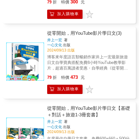
局」、「詢問如何前往、指路」、「拜訪」、
生活，皆適用◆簡單易學，是短時間＆高效率
排序＋情境連結，字典秒變學習神器！ 想查單
300
79
折
特價
元
容分成11大單元、77則情境對話，並運用每天
日語，學會「容易聽懂、自己想說」的萬用句
不難八大學習單元讓日語口語會話能力更上層
您馬上和日本人聊不停。 【附贈免費QR Code
「規則、習慣」共5課，每課又細分為3～4個部
的最佳日語會話書◆可以馬上套用，迅速強化
字卻翻書翻到頭昏腦脹？別擔心！本書的50音
10分鐘的學習模式，讓讀者在不知不覺中，馬
型。2.71種情境插圖，帶您模擬真實日語環境
樓必備單字 基本句型關鍵動詞 道地成語俚語擬
線上MP3音檔】◆爲了使讀者學習最正確的發
分，一次要學習的份量不多，不會對學習感到
日語基礎，輕鬆學好日語◆初學、自學、日語
順索引表就是你的日語萬用字典，讓你查單字
加入購物車
上提升聽力。★包羅萬象的主題，學習零疏
從咖啡廳點餐到便利商店購物，真實生活中用
聲語擬態語 生活短句情境用語 常用問句
音、語調，本書的外師標準錄音，以「免費QR
恐懼。同一課的相同主題之下，又可進行3～4
檢定考試，強化日語實力的跳板◆易學易記，
不僅快，還能順便複習相似詞彙，一次學更
漏！特聘名師錄製音檔，宛如置身日本，練習
得到的場景全都有，讓您擺脫不敢開口的困
Code線上MP3音檔」，呈現給讀者，行動學
次的完整學習，對主題更熟悉、掌握度也更
是哈日族在短期內，學會說日語的好幫手◆輕
多，事半功倍，效率飆升！ 亮點全揭： ▲50音
聽力居然可以這麼有趣！ 全書共有11大單
境！3. input輸入＋output輸出，學了就能說透
習，即掃即聽。◆精質的線上MP3，由日本專
高。貼近生活的日常主題 本間老師精選日
鬆開口，流利又道地，讓您馬上和日本人聊不
順索引，單字好找又精準！ 查單字像翻字典一
元、77則情境對話，內容包羅萬象。例如： 第
過看、聽、說的全方位練習法，把日語變成身
從零開始，用YouTube影片學日文(3)
業播音員親自錄音，配合線上MP3反覆練習，
語生活會話5大必備場景：「餐廳」、「在警察
停。 【內容重點】◆本書以會話為主，特別精
樣輕鬆，精準找到重點，不再浪費寶貴學習時
1單元「交通」：機內搭乘廣播、電車發車的廣
體反應，自然脫口而出！本書適合誰？・初學
自然可學到一口標準正確的日語發音、語調，
局」、「詢問如何前往、指路」、「拜訪」、
心安排旅遊、留學與觀光、生活有密切關係的
井上一宏
著
間！ ▲情境串聯，查一個學一串！ 單字按情境
播、路況報導……第2單元「觀光旅遊」：入境
者：零基礎也能快速上手，從簡單句子開始，
輕輕鬆鬆就把日語學好。
「規則、習慣」。只要先學好這5個最基本的會
一心文化
出版
會話。◆全方位學好日語由淺入深、循序漸
編排，查一個就能順便複習一整組相關詞彙，
審查、預約住宿、問路……第3單元「餐飲」：
越學越有成就感！・留學生& 打工遊學者：快
話情境，就能和他人進行許多話題類型的對
2024/09/13 出版
進，介紹日語會話、單字、文法迷你對話、重
記憶加倍牢固！ ▲省時省力，學習效率全面提
點菜、抱怨、結帳……第4單元「購物」：百貨
速提升溝通能力，讓生活不再卡關！・背包
話。事半功倍的重點整理 本間老師特闢一
點分析，一步到位◆從會話中也能學得旅遊、
博客來年度語言類暢銷作家井上一宏最新旅遊
升！ 單字不再是孤島，查找→複習→掌握，一
公司活動介紹的廣播、超市的特賣介紹、試
客：用日語遊遍日本，讓旅程更有趣、更深
部分專門解說，針對重要文法概念、口語的日
生活中所需的常識。每單元後面的「比手畫
日文自學寶典搭配免費8小時YouTube教學影
氣呵成，讓學習過程省時又高效！ 5.日籍老師
穿……第5單元「電視」：天氣預報、電視購
入！
語使用一一做介紹，讓學習者能在熟悉基本文
腳」、「風俗習慣」、「生活小常識」，具知
片，超過百萬讀者受惠・自學經典《從零開
親配音，語感爆棚、聽力開掛！ 想讓日文單字
物、新節目的宣傳……第6單元「學校與公
型、簡單會話後，更深入了解增強日語會話實
識性又具趣味性，輕鬆閱讀，也能長知識。◆
始，用YouTube影片學日文》系列第三集・機
在腦海裡「住下來」？本書附贈日籍教師錄製
司」：升學、選課、開戶、拜訪客戶、交換名
473
79
折
特價
元
力的加分利器。雙管齊下的聽說訓練 想和
活學活用，舉一反三，早一步獲得最後的成
場、地鐵、餐廳、飯店、超商、超市⋯⋯旅遊
的標準東京腔發音，讓你邊聽邊記，單字反覆
片……第7單元「家庭」：家人的介紹、丟垃圾
他人順利進行會話，「說」、「聽」能力缺一
功，學會說日語！【本書使用方法】◆1.第一
情境一網打盡・服務業專用句型超過200句，一
進腦，自然養成語感，還能秒提升聽力，聽得
的方法、出門……第8單元「通訊」：轉接電
加入購物車
不可，本間老師深知此重要性，在書中特別設
篇為日語發音概論在學會話前請反覆練習，以
次搞懂服務生和店員在說什麼・真實情境錄音
懂、說得出口，輕鬆搞定日檢N2！ 亮點搶先
話、電話的留言、郵寄……第9單元「社交」：
計了會話、聽力並重的訓練，要讓每位學習者
熟悉假名的唸法。◆2.第二篇為基本表現篇，
聽力測驗與母語老師發音教學影片・500分鐘
看： ▲每篇只需半分鐘，黃金時間高效利用！
久別重逢、邀約、會合、請託、道歉……第10
兩項能力同時並進。豐富有趣的練習活動
內容包括感謝、道歉、打招呼、詢問、請求及
YT真人影音課程無限回放！・頻道「井上一
早晨醒腦、通勤練習、睡前複習，隨時隨地打
單元「感情的表達」：吃醋、喜悅、驚訝……
為了讓練習會話更有趣，本間老師構思了各式
感動的各種表現方式，掌握這些表現，在基本
宏」總點閱率超過3000萬次，訂閱人數35萬・
開耳朵學日語，再忙也不怕學不會！ ▲日籍老
從零開始，用YouTube影片學日文【基礎
第11單元「困擾」：受診、遺失、算錯
各樣的互動練習，可以實際和他人一起進行練
禮節上，便能應付得體了。◆3.第三、四篇為
適用對象：零基礎自學者（請搭配第一、二集
師配音，語感聽力同步提升！ 不只學單字，還
＋對話＋旅遊1-3冊套書】
錢…… 也就是說，舉凡在日本一定會碰到
習活動，也可以透過音檔來進行單人的模擬會
實際應用會話，從第１課的「打招呼」開始，
學習）本書專屬YouTube教材影片8小時：
能學會標準發音，說出口就是地道東京腔！ ▲
的場面，還有一定會聽到的新聞、廣播、對
井上一宏
著
話練習，會話練習不再只有單調的照著課本
共收三十個日語場景會話，其中包括「觀光日
https://www.youtube.com/watch?
軽考試軍師，輕鬆擊破學習盲點！ 反覆聆聽，
話，本書通通都有，學習零疏漏！再加上特聘
一心文化
出版
唸，而是需要更多思考、參與，更有學習效果
語會話」、「生活日語會話」，及「留學生活
v=C_rhUEDXG44井上老師精心為初學者設計
牢記單字，搭配閱讀練習，讓單字成為考場高
名師錄製音檔，搭配具有臨場感的配樂，學習
2024/09/13 出版
的練習活動。不可不知的文化知識 在每一
日語」，學會了，就可以輕鬆和日本人聊不
的旅遊日文情境對話，從零開始加上最基礎的
分利器！ 自學、考試都適用，現在就開始，讓
效果好，學習聽力再也不枯燥了！★循序漸進
年度最佳自學日文套書，免費600+660＋500分