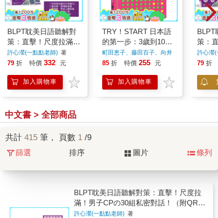
BLPT耽美日語聽解對
TRY！START 日本語
BLP
策：直擊！尺度拉滿！
的第一步：3歲到100
策：
男子CPの30組私密對
歲都能學會的50音會
男子C
許心瀠(一點點老師)
著
町田恵子、藤田百子、向井
許心瀠(
あけみ
著
話！【情比金堅收藏版
話(附QR Code線上音
話！（
332
255
79
折
特價
元
85
折
特價
元
79
折
_加碼贈黑白插畫明信
檔)
上音
加入購物車
加入購物車
片三入組】（附QR
好基動
Code線上音檔）（首
刷限量附好基動CD珍
藏套組）
中文書 > 全部商品
共計
415
筆， 頁數
1
/9
篩選
排序
圖片
條列
BLPT耽美日語聽解對策：直擊！尺度拉
滿！男子CPの30組私密對話！（附QR
Code線上音檔）（首刷限量附好基動CD
許心瀠(一點點老師)
著