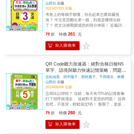
七大主題，特別前往日本實況錄音，整理成文
話單元，能將該課所學即時融會貫通，學習日
對日檢考試，我們整理了與主題相關的擴展文
日檢題庫小組
著
山田社
出版
字簡單，意思清楚。為了提高學習效率，及增
還能大幅提升口說和寫作技巧。 透徹掌握
字後附上羅馬拼音，並請日籍老師再錄一次清
語不枯燥，也不需要一味死記。例：陳 ：鈴
法，對比它們的相似點和不同點，一次性掌握
2024/07/03 出版
加關鍵句的印象，都有一段中文說明關鍵句、
考試出題規律，讓您準備日檢得心應手，輕鬆
晰版的發音，方便讀者逐字對照學習！ 在訓練
木さん、今度一緒に食事しませんか。鈴木：
大量文法，讓您在考前輕鬆衝刺，穩拿高分！
考卷上的每個字都懂，但合起來怎麼就霧煞
及相關知識。請您熟記關鍵句，並詳讀說明部
拿下那張備受矚目的證書！ ▲隨身萬能辭
聽力的同時，更能學習到日本廣播時的用語。
いいですね。陳 ：また電話しますから、電
⫷知識速攻包：關鍵詞精華膠囊＋同級例句解
煞？ 中文意思翻出來一樣，到底是哪裡出錯
分。在很短的期間內，馬上和日本人聊不停。
典：忘了怎麼用？秒查！ 每個單元的文法
搭配生動可愛插畫以及單字補充整理，讓初中
話番号を教えてください。鈴木：はい。
鎖，全面速功 最精華的解說，搭配同級詞彙撰
了？ 把文法挑戰變成您的得分神器！ 近義詞分
【附贈免費QR Code線上MP3音檔】爲了使讀
都按50音順序排列，書末還有超實用的文法索
高階的讀者都可以在家輕鬆學習。此外，每章
（02）3214 - 8657です。Step 5 日本文化
寫的實用例句，學文法的同時還能增強單字
類 &times; 激爽海量實戰 雙重絕技，讓您的學
者學習最正確的發音、語調，本書的外師標準
引表，讓您需要回顧或查找文法時，這本書就
節尾聲還有日本小專欄，學習日文更能順帶補
直播，有趣好玩 各課學習後，兼顧溫習以
261
79
折
特價
元
量，告別死記硬背，全面提升日檢技能！ ⫷學
習效果狂飆！ 還在用那些陳舊的基礎文法應付
錄音，以「免費QR Code線上MP3音檔」，呈
是您的私人助理。搜尋一個文法，自動帶出相
充有趣小知識！ 現在就趕緊藉著本書來趟紙上
及對日本文化的認識，精心策畫「日本文化直
完即戰：學完立刻測驗，實力馬上見！ 這可不
日常對話嗎？ 考試選項像四胞胎一樣，讓您看
現給讀者，行動學習，即掃即聽。精質的線上
似文法，學習效果加倍！ ▲聽力直通車：
日本之旅，聽懂各種場所的廣播，訓練自己的
播」單元，學習日語的同時也能享受不同文化
加入購物車
是普通的復習，而是&ldquo;回憶訓練
得一頭霧水，丟分丟到心痛？ 用中文記憶文
MP3，由日本專業播音員親自錄音，配合線上
用耳朵學日語，練就一口流利東京腔！ 誰
耳朵，別再聽到日文廣播就自動放空啦！ 本書
的樂趣與深意。例：暖桌 我很喜歡「暖
&rdquo;&mdash;&mdash;從記憶到實戰的完美
法，一遇到相似的就崩潰？ 是時候換個更有效
MP3反覆練習，自然可學到一口標準正確的日
說沒時間讀書就學不了語言？每篇只需10分
特色 ✈七大場合系統分類，走到哪就聽到哪 ✈
桌」這個字，譯自日文的「こたつ」，是一種
過渡。&ldquo;學習&rarr;測驗&rdquo;，讓您牢
的學習策略了！讓您不僅能搞定考試，還能成
語發音、語調，輕輕鬆鬆就把日語學好，無論
鐘，由地道日籍老師配音的精彩音檔，趁您通
日本實況錄音，臨場感滿滿的聽力練習 ✈日籍
席地而坐用的矮桌，桌子底下安裝了紅外線暖
記新知識，學習效果加倍，讓知識穩穩扎根在
為日語達人！ 每天只需10分鐘，進步看得見：
QR Code聽力加速器：絕對合格日檢N5
自學、教學、旅遊、上班、求職、經商、考
勤、睡前、晨練或洗漱時隨手播放。反覆聆
老師全文錄音，加強耳朵熟悉度 ✈中日對照羅
燈，將四方形的薄棉被覆蓋在桌架上後，放上
腦海中！ ⫷碎片時間速學法：學日語，不再找
⫷表達情境大師：把日常對話變成文法練習，
察、遊學、留學，通通都好用。
單字、語境與聽力快速記憶策略，問題集
聽，單字和句型自然深植腦海，讓您的日語聽
馬拼音，讓你聽懂也會說！ ✈淺顯易懂的文法
活動式桌板，就是一個可以讓下半身暖呼呼的
藉口！每單元兩頁，碎片時間也能高效利用！
輕鬆成為應用高手！ 根據N3考試設計，全面涵
力和語感達到新高度！ 為忙碌的現代人設
單字解析，全面補充日語能量 ✈全彩實境插畫
(16K＋QR碼線上音檔)
不可思議的傢俱。整個冬天，不論是吃飯、看
吉松由美、田中陽子、西村惠子、千田晴夫、林勝
無論是睡前的小點心，還是通勤路上的快速充
蓋各種生活情境，從表達原因、規定，到推
計的學習方案，兩頁一單元，一次只需10分
實用小專欄，學習輕鬆又有趣！ 自然的語言
田、山田社日檢題庫小組
著
電視，還是聊天、寫作業，只要開著暖桌，全
山田社
出版
電，只需10分鐘，輕鬆完成一課，讓您的日語
測、期望，讓生硬的文法自然融入生活，像喝
鐘，隨時隨地學習。無論是自學還是考前衝
環境是培養聽力的開始。 讓這些廣播成為你訓
2024/06/06 出版
家大小都會願意擠進這小小的桌子，任憑一堆
學習既簡單又高效！ ⫷隨身辭典：忘了就查，
水一樣輕鬆掌握！ ⫷腦洞大開：用您的想像力
刺，這本書都是您的考試軍師。讓文法成為您
練日文聽力的工具吧！ &
腳丫子扭打在一起。Step 6 音檔，自然標
忘得比記得快？ 沒錯，每天有70%的記憶會像
學習無阻礙！50音順的金鑰索引，查找變得超
來畫出文法的使用場景，讓大腦的「核心肌
日檢得分的秘密武器，一次解鎖所有挑戰，勇
準 附日語發音＋朗讀音檔QR Code，由作
打了招呼就溜走， 這絕對不是您的問題！ 說再
便捷！ 每當您需要，只要翻一翻，即刻找到您
群」動起來 日檢重視的是&ldquo;交流中的活用
攀學習高峰！絕對合格！
者錄製最標準的東京腔發音，掃描下載，一邊
見吧，不靠背，輕鬆搞定N5！ 掰掰了，老派死
要的單字，隨查隨學，讓您的學習效率大大提
&rdquo;&mdash;&mdash;我們不僅僅是學文
聆聽，一邊跟著學習、記憶，就能跟著說出一
記硬背的教科書！ 來點新鮮的：生活情境分類
升，再也不怕記憶有障礙！ ⫷聽力強化神器：
法，而是學會在實際生活中靈活運用。想像一
260
79
折
特價
元
口標準的東京腔。 學習日語，你還不知道
&times;激爽海量實戰。 雙料絕技，讓您的學習
隨時隨地，掃碼即聽！用線上音檔提升聽力！
下在哪些話題中您會用到這些文法，這是記憶
要用哪一本教科書嗎？ 最專業、有豐富日
成效倍增！ 每天70%的記憶消失無踪？用老掉
聽力是日檢的致勝法寶。每天反覆聆聽，讓單
最牢固的方式！ ⫷文法掃蕩：文法的兄弟姊妹
加入購物車
語教學經驗的淡江大學日文系教師群，隆重推
牙的背誦法，像背電話號碼一樣，背了又忘，
字深深印在腦海中，增強記憶，讓您的日語聽
比一比，一次搞定那些容易混淆的相似文法 針
出最符合第二外語學習者、最易學的《就是要
忘了再背，想要讓短期記憶轉化為長期記憶，
得清、說得溜！ 成為學霸，就差這６大超酷技
對日檢考試，我們整理了與主題相關的擴展文