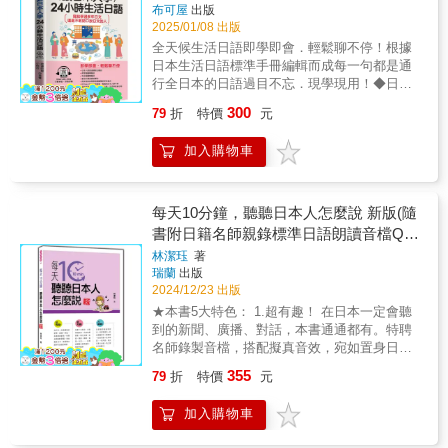
倍！ ⚉快又牢3：「打鐵趁熱，回想練習」 背
不，不怕發音錯： 輕鬆跟讀，學正確發音，練
布可屋
出版
多，可以一次完整學完一個部分，同一主題還
完後，立刻進行「回想測驗」，邊背邊測，記
得越多越順口。 第四不，不怕說不對： 隨
2025/01/08 出版
能進行多次的學習。1.標準日語朗讀音檔＋輔
憶力像被超強黏著劑黏住，根本忘不掉！ ⚉快
時替換句中名詞或形容詞，句型怎麼變都好
全天候生活日語即學即會．輕鬆聊不停！根據
助插圖由作者本間老師搭配日籍名師共同錄製
又牢4：「一次搞懂相近詞，類義詞超強記憶
用。 第五不，不怕聽不懂： 邊聽邊想像與
日本生活日語標準手冊編輯而成每一句都是通
標準日語朗讀音檔，從生詞、文型、情境會
法」 由一個主題衍生出多個相關單字，詞彙網
日本人交流的畫面，培養語感。 第六不，
行全日本的日語過目不忘．現學現用！◆日本
話，到學習總複習、延伸學習，把標準發音帶
絡一次掌握，類義詞差異全搞懂，語感直線飆
不怕用不出： 練到閉上眼睛就能脫口說出，實
人都是這樣說日語的：用字越簡單越好句子越
著走，不只會「說」、也會「聽」！全書更有
升！ ⚉快又牢5：「50音順金鑰索引，隨查隨
300
79
折
特價
元
用情境全搞定！ 第七不，不怕學不會： 練
簡單越好都沒什麼很長的單字用來用去就是那
豐富的插圖，輔助理解、記憶，讓學習過程更
會」 貼心設計50音順索引，方便快速查閱，複
膽量、不緊張，面對日本人也能自然反
幾個簡單的字在組合80%以上的句子都很短，
有趣、效果更加倍！2.生詞每個生詞除了有詞
習起來一氣呵成，記憶效率加倍！ ⚉快又牢6：
加入購物車
應！ 詳細如下： 第一不，不怕尷尬：
輕鬆和日本人聊不停◆用80%的短句，說最純
性、漢字寫法、中譯，更標有「アクセント
「光碟聽力，單字記憶再升級」 日檢N2看重聽
說錯也沒關係！從簡單、實用的日語句子開
正的日語會話初學日語最佳教材教學、自學兩
（重音）」，讓你確實掌握每個單字的發音。
力，邊聽邊記，讓詞彙牢牢刻進腦袋，再忙都
始，輕鬆開口，越說越自然。場景卡： 在餐廳
相宜現學現用，聽說沒問題旅遊經商、遊學留
此外，每個生詞都會在後續會話、練習中出
能輕鬆進步！ 本書特色： 1.單字清楚分類＋相
點飲料時，直接說「水ください」（請給我
學、日語檢定必備寶典◆寫給學過多年日文，
每天10分鐘，聽聽日本人怎麼說 新版(隨
現，百分之百的實用率，每個生詞都是必學的
近詞速懂，一次搞定N2單字難題！ 還在單字記
水）。簡單、好記，立刻用得上！第二不，不
還是不敢開口說日文的人！本書根據日本生活
精華。3.文型將重點文型條列出來，清楚呈現
書附日籍名師親錄標準日語朗讀音檔QR
到頭昏腦脹、相近詞混成一團？別煩惱！本書
怕忘記：只要句子和情境搭配練習，記憶會變
日語標準手冊編輯而成，每一句都是通行全日
每課、每個部分所要學習的文法重點，進入情
用情境分類＋相近詞比較的超實用方法，讓你
Code)
林潔珏
著
得牢不可破！場景卡： 想像自己在點餐：「您
本的日語，過目不忘，現學現用。【本書特
境會話後，就能一眼看到重要句型。4.情境會
不僅掌握單字，還能啟動「連鎖記憶」，一詞
瑞蘭
出版
推薦哪種紅酒呢？」反覆練習相關句子，學得
色】◆本書以生活上最基本、出現頻率最高的
話結合該課會話情境、生詞、文型，寫出在日
帶一串，考試生活全覆蓋，學起來事半功倍！
2024/12/23 出版
又快又牢。第三不，不怕發音錯：不必擔心口
單字為主。再加上一些在日本生活、留學時必
常生活中進行對話的過程，會如何開啟話題、
亮點全開： ▲情境分類，單字秒清晰！ 依N2
★本書5大特色： 1.超有趣！ 在日本一定會聽
音問題！輕鬆跟讀練習，一點點進步就能變順
用，以及現今生活上較為流行的用語。◆簡單
會討論哪些事情、對話中會有什麼樣的反應，
考試內容精心分類，涵蓋時間、人物、政治、
到的新聞、廣播、對話，本書通通都有。特聘
口。場景卡： 跟著音檔大聲唸出句子，多練幾
易學，又能實際切入日本人的生活習慣。◆並
都可以透過情境會話一窺究竟。5.練習問題從
經濟等豐富主題，一目了然，記憶更牢固！ ▲
名師錄製音檔，搭配擬真音效，宛如置身日
次，發音自然到連日本人都驚訝。第四不，不
配合日本文化廳，委託國際日本語普及協會，
情境會話中擷取重要文型，進行簡短的會話練
相近詞比較，差異一次弄懂！ 透過相關詞彙的
本，練習聽力居然可以這麼有趣！ 2.最充實！
怕說不對：只要替換句中的單字，句型就能靈
制定的『生活日本語標準手冊』整理而出來的
習，如：「套進去說說看！」，從較簡單的代
355
79
折
特價
元
比較與關聯分析，不再混淆，學完後考題見招
全書11大單元、77則情境對話，內容包羅萬
活應用，各種場景一把抓！場景卡： 「～をく
內容，針對外國人在日本生活，溝通上必備基
換練習開始試著說日語，習慣了說日語的感
拆招，穩穩拿分！ ▲連鎖記憶法，喚醒整串詞
象。舉凡交通、旅遊、餐飲、購物、電視、社
ださい」：ケーキをください（請給我蛋糕）
礎句型而編寫。◆以有限的單字、簡單的句
覺，自然而然就更敢於嘗試用日語說出自己的
加入購物車
彙！ 遇到分類主題時，腦袋瞬間啟動連鎖記
交……，各種相關聽力應有盡有，學習零疏
→お金をください（請給我錢）→ 手紙をくだ
型，發揮最大的生活會話功能，觀光旅遊、遊
想法。6.Point!本間老師精心整理出台灣的學習
憶，相關單字全浮現，考試、生活應用毫不費
漏！ 3.大躍進！ 全書採循序漸進學習法，從重
さい（請給我信）。一句搞定不同場合！第五
學留學、經商出差、生活移民、日語檢定必備
者們最需要釐清的重點文法概念，利用簡潔清