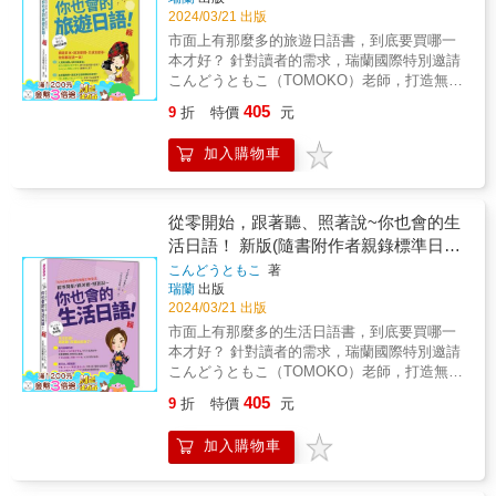
要回顧或查找文法時，這本書就是您的私人助
情境會話之後再確認句型，所以可以快速理解
您得分的關鍵。不怕，我們用一張超級表格搞
2024/03/21 出版
面，聽解為每課一頁兩面的練習卷所構成。可
理。搜尋一個文法，自動帶出相似文法，學習
句型之意義。而教師可因此省去冗長之句型引
定N5漢字的所有讀音！漢字雖然讀法多，但掌
沿撕線撕開使用。 文法題 Step１ 基本練習
市面上有那麼多的旅遊日語書，到底要買哪一
效果加倍！ ▲聽力直通車：用耳朵學日語，練
導及說明，讓大部分的時間運用於學習者之間
握了它的意義和用法，就能一勞永逸。這不只
題，對應教科書內的學習項目。 Step２ 應用
本才好？ 針對讀者的需求，瑞蘭國際特別邀請
就一口流利東京腔！ 誰說沒時間讀書就學不了
的會話練習上。從情境會話開始學習的優點之
是學習，這是在時光中節省無數小時的絕招！
練習題，類似日本語能力試驗（JLPT）的出題
こんどうともこ（TOMOKO）老師，打造無壓
語言？每篇只需10分鐘，由地道日籍老師配音
一就是能快速地學會自然的對話方式。 『つな
★隨身攜帶的萬用辭典：忘了怎麼讀？立即
形式。 Step３ 短文書寫題，根據題目，寫下
力學習日語系列， 只要跟著本書說、拿著本書
的精彩音檔，趁您通勤、睡前、晨練或洗漱時
ぐにほんご& 初級』（&not;&not;翻轉日本語-
405
9
折
特價
元
查！ 每個單元的單字都按50音排序，書末還有
學習者自己的想法或與自身相關的內容。 可當
比一比，就算是菜日文，也可以無壓力玩日本
隨手播放。反覆聆聽，單字和句型自然深植腦
溝通式會話 初級）的結構 本系列共有30課，所
超實用的單字索引表，當您需要回顧或查找單
課堂上用於學習評量的小練習，也可當作業使
喔！ & 熱烈好評！ 最好學、最好用的 《從零
海，讓您的日語聽力和語感達到新高度！ 為忙
收錄之內容均是公司、學校、日常生活中最基
加入購物車
字時，這本書就像您的私人助手一樣迅速提供
用。在課堂上使用時，為免對每日的授課及學
開始，跟著說、輕鬆比～你也會的旅遊日語！
碌的現代人設計的學習方案，兩頁一單元，一
本的人際交往情境。「初級」共分２冊，第１
答案。搜尋一個單字，自動帶動相似單字的復
習者造成負擔，可在10～15分鐘內完成。 聽解
&新版》堂堂上市！ QR Code下載音檔好方
次只需10分鐘，隨時隨地學習。無論是自學還
課～第15課為「初級１」，第16課～第30課為
習，學習效果加倍！ ★聽力直通車：用您的耳
題 題目以每個單元分開，並對應教科書內的學
便，讓您隨時隨地都能學習！ & ★玩日本，誰
是考前衝刺，這本書都是您的考試軍師。讓文
「初級２」。 「初級１」的內容是日常生活中
朵學日語，練就一口流利、漂亮的東京腔！ 誰
習項目。題目有連連看、是非題、選擇題、填
說菜日文就不能去？ TOMOKO老師帶你用簡單
從零開始，跟著聽、照著說~你也會的生
法成為您日檢得分的秘密武器，一次解鎖所有
生存必備之情境；「初級２」的內容是社會參
說沒時間讀書就學不了語言？每篇只需10分
充題等各類型。也有「課題理解」、「ポイン
又實用的旅遊日語暢遊日本！ & ．本書從一踏
挑戰，勇攀學習高峰！絕對合格！ &
活日語！ 新版(隨書附作者親錄標準日語
與時，向他人說明要件、交換意見、討論事情
鐘，由地道日籍教師配音的精彩音檔，趁您通
ト理解」、「発話表現」、「即時応答」等，
上飛機開始，一直到日本入境、交通、住宿等
等之互動情境。每個章節中標示「能夠完成的
朗讀音檔QR Code)
こんどうともこ
著
勤、睡前、晨練或洗漱等黃金時間隨手播放。
與日本語能力試驗（JLPT）相似的題型。 可以
等場景所需的必會日語，分門別類地列出，讓
事（Can-do）」。本書之目標「能夠完成的事
瑞蘭
出版
反覆聆聽，單字和句型自然深植您的腦海，讓
每單元分開使用，也可以當作１課的總結使
你一書在手，就能暢行日本無阻！ & ．本書精
（Can-do）」相當於CEFR（歐洲語言共同參
2024/03/21 出版
您的日語聽力和語感都達到新高度！ 為忙碌的
用。１個單元約５分鐘，即使需要進行意見反
選旅遊日本一定會遇到的7大類50種場景，模擬
考架構）的Ａ１∕Ａ２及ＪＦ日語教育標準之Ａ
市面上有那麼多的生活日語書，到底要買哪一
現代人設計的學習方案，兩頁一單元，一次只
饋或重聽，亦可以在15分鐘左右完成。若當作
真實情境對話，並從對話中挑出一定要會的簡
１∕Ａ２等級。 每課分成２～４個單元，每１單
本才好？ 針對讀者的需求，瑞蘭國際特別邀請
需10分鐘，讓您在任何地點任何時間都能學
１課的總結使用，大約需要30～45分鐘。如果
單句型「這個句型超好用！」，在旅行中就算
元有１篇情境會話及會話句型之練習。情境會
こんどうともこ（TOMOKO）老師，打造無壓
習。無論是自學亦或是考前衝刺，這本書都是
學習者在聽力上有困難，無法充分掌握聽力技
要與日本人對話，也絕對沒問題！就算不是日
話中出現之人物設定為公司、學校、日常生活
力學習日語系列， 只要跟著本書聽、照著本書
您的秘密武器。讓單字成為您通過日檢的得分
巧，可以擇日再進行，或簡單複習教科書中的
文本科系出身的讀者也不用擔心！情境對話和
405
9
折
特價
元
中會遇見之對象，例如：在公司上班的人與他
說，就可以輕鬆學會最貼近生活、最實用的日
關鍵，一次解鎖所有挑戰，勇攀學習高峰！絕
情境會話後，再重新進行一遍。 關於音檔 本書
「這個句型超好用！」及「旅遊單字吃到
的同事、上司；日語學校的學生與老師；住宅
語會話喔！ & 熱烈好評！ 最好學、最好用的
對合格！ &
隨附之音檔可供下載。 ▶若您使用PC，可利用
飽！」皆輔以羅馬拼音，就算對50音還不熟，
加入購物車
管理人、居民、鄰居等。 達成等級 ：CEFR
《從零開始，跟著聽、照著說～你也會的生活
官方網站下載。 ▶若您使用智慧行動裝置
你也能立刻就能跟著說、輕鬆比旅途中需要用
A1／A2、JF 日語教育標準 A1∕A2、 JLPT
日語！& 新版》堂堂上市！ QR Code下載音檔
（iPhone、Android等）可透過有聲書平台
到的日語！ & ．50種情況下皆補充了20個相關
N5∕N4 學習語彙數：約2,000字 漢字數：約400
好方便，讓您隨時隨地都能學習！ & ★生活日