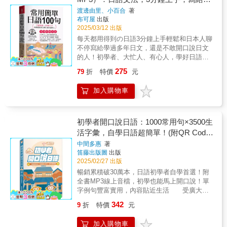
音檔」，全新呈現給讀者，行動學習，即掃即
しろそうです。Step 3 練習，複習精準
導入漢字。「初級１」出現約100個漢字；而
帶走！比起一般強記型的會話書，我們用最扎
讀者更多元、更便捷的學習途徑，特別開發
形容詞練習冊的結構與使用方法 文法為每
要馬上開口說日語的人。
聽。◆隨時隨地，輕輕鬆鬆就把日語學好，無
渡邊由里、小百合
著
配合各課句型練習實際句子，除了基本的模仿
「初級２」約有300個漢字。 漢字下方會標
實的專業編排，帶你練成真正能說出口的日語
「VRP虛擬點讀筆」網頁版。（2）透過「VRP
單元一頁兩面，聽解為每課一頁兩面的練習卷
論生活、旅遊、打工、遊學，通通都沒問題，
布可屋
出版
練習，也安排了自由發想、發揮的練習項目。
註假名，但「初級２」的「閱讀練習」當中之
力！【五大黃金步驟，口說力自然爆發】Step
虛擬點讀筆」網頁版，讀者可以線上聽取音
所構成。可沿撕線撕開使用。文法題Step１
2025/03/12 出版
搭配學習，效果加倍！
此外並附有解答，句型就在練習中牢牢記住。
漢字，若在「初級１」曾出現過則不標註假
1 關鍵單字：從主題核心單字開始，學習基礎
檔，進行學習。3. 如何使用「VRP虛擬點讀
基本練習題，對應教科書內的學習項目。Step
每天都用得到の日語3分鐘上手輕鬆和日本人聊
例：1.（例）そのマーボー豆腐・とても辛いà
名。每課的結構◆課首頁 單元：每課有２～
核心字彙，切入會話主題，無負擔地輕鬆累積
筆」網頁版？（1）讀者登入會員後，只要輸入
２ 應用練習題，類似日本語能力試驗
不停寫給學過多年日文，還是不敢開口說日文
そのマーボー豆腐はとても辛そうです。① こ
４個情境會話◆情境會話 ◆句型練習 ◆會話練
基礎力！Step 2 關鍵好句：涵蓋大量實用情境
書名或ISBN檢索書籍，點選書籍進入音檔的播
（JLPT）的出題形式。Step３ 短文書寫題，
的人！初學者、大忙人、有心人，學好日語的
の問題・難しい à ② 彼女・嬉しい àStep 4
習／Can-do確認 ◆語彙‧表達／句型 ◆活動 ◆
基本句及常用句，一次學會最貼近生活情境的
放頁面。（2）根據書中內容正確回答隨機出現
根據題目，寫下學習者自己的想法或與自身相
捷徑◆3分鐘上手，初學日語輕鬆開口說◆日本
本文，活潑易記 運用基本句型，發展出會
閱讀練習／書寫練習＜情境會話＞‧附音檔
各式說法，讓你自由選用、靈活變通！ Step 3
275
79
折
特價
元
的2個問題，完成答題認證，立即開通會員限定
關的內容。 可當課堂上用於學習評量的小
人最常用的生活會話和口頭用語◆喜、怒、
話單元，能將該課所學即時融會貫通，學習日
會話的情境與順序以４～５格插畫呈現。登場
情境會話：實戰情境會話簡潔有力，利用簡明
功能，就能線上讀取本書的所有音檔。如書中
練習，也可當作業使用。在課堂上使用時，為
哀、樂，表達簡單、無障礙◆迷你口袋書，輕
語不枯燥，也不需要一味死記。例：陳 ：そ
人物的台詞編排在插畫兩側，學習者可用紅色
用句直擊需求，好學好用，不多嘮叨說廢話，
加入購物車
有搭配學習影片，也可以線上觀看影片。（3）
免對每日的授課及學習者造成負擔，可在10～
薄短小，教學、自學兩相宜◆熟記關鍵100句，
のシュークリーム、おいしそうですね。食べ
隱形墊板將文字遮蓋著練習。＜句型練習＞ ‧示
真正做到「學了就能馬上開口說」！Step 4 句
「VRP虛擬點讀筆」網頁版就像是點讀筆一樣
15分鐘內完成。聽解題 題目以每個單元分
馬上和日本人聊不停◆自學日語，看這本就夠
たいなあ。田中：どうぞ、食べてください。
範例文中附有音檔 此部分在於確認並練習
型文法：反覆練習會話中的重要句型文法，扎
好用，可以調整播放速度（0.8-1.2倍速），加
開，並對應教科書內的學習項目。題目有連連
了!【本書特色】◆最實用：關鍵100句日語，
陳 ：どれがいいかな。田中：遠慮しない
情境會話的句型。練習之情境均有插畫，請模
根茁壯基礎實力，穩固你的日語實力，讓口說
強聽力練習。也可以自動換頁或是手動點選想
看、是非題、選擇題、填充題等各類型。也有
涵蓋所有日常生活會話◆易套用：每個關鍵
初學者開口說日語：1000常用句×3500生
で。たくさんありますから。陳 ：じゃ、こ
擬使用情境進行練習。＜會話練習＞ ‧附音
更自然流暢！Step 5 練習問題：每個單元都有
要的頁數，聆聽該頁音檔。（4）如果關掉網頁
「課題理解」、「ポイント理解」、「発話表
句，都有三組對話，讓您反覆套用◆可活用：
れ、いただきます。Step 5 日語文化直播，
活字彙，自學日語超簡單！(附QR Code
檔 此部分是情境會話之應用練習，內容有
豐富練習題，不只鞏固單字和文法，還加強聽
後，下次想要學習時，可以從「會員專區」裡
現」、「即時応答」等，與日本語能力試驗
小詞庫收錄生活化單字，快速提升日語程度◆
一則則知性又有趣的語言故事 各課學習
「できますか（你會嗎？）」「これもできま
力訓練，重新審視自己學習的成果。題型設計
線上音檔)
中間多惠
著
的「學習紀錄」查找上次學習的書籍，點選、
（JLPT）相似的題型。 可以每單元分開使
最簡單的情境解說方式，一看就會，靈活運用
後，兼顧日語學習以及對日本文化的認識，精
すか（你也會這個嗎？）」「じゆうにはなし
豐富多元，除單字、文法句型練習之外，還加
笛藤出版圖
出版
接續學習。（5）請注意，若距離上次登入超過
用，也可以當作１課的總結使用。１個單元約
◆增加您的臨場反應，日語會話實力立即3級跳
心策畫「日語文化直播」單元，讓您領略日本
ましょう（自由會話）」。「できますか」是
重聽力題目，可達到聽、說能力加乘的效果。
2025/02/27 出版
一個月，網站會自行登出帳戶，需再次登入，
５分鐘，即使需要進行意見反饋或重聽，亦可
◆適合日語初學者，從最簡單、最實用的會話
文字之美，以及感受日本文化的奧義。例：戴
與情境會話內容相似的練習；「これもできま
特別加碼！本書還貼心補充各種日常「豆知
暢銷累積破30萬本，日語初學者自學首選！附
並完成題目驗證後使用。（6）詳細使用及操作
以在15分鐘左右完成。若當作１課的總結使
入門◆只要熟記這100句，各種日語會話都「大
著貓咪的面具 語言中許多措辭的靈感來自
すか」是進階應用；「じゆうにはなしましょ
識」，說明更多相關道地用語與文化小常識，
全書MP3線上音檔，初學也能馬上開口說！單
方法請見書中使用說明。※本書未提供光碟燒
用，大約需要30～45分鐘。如果學習者在聽力
丈夫」啦!【無師自通，教學、自學兩相宜】◆
我們周遭的環境，日語裡便有一類慣用語，使
う」是自己思考說話的內容。＜Can-do 確認
可加強會話中的背景知識，讓你的日語更有深
字例句豐富實用，內容貼近生活 受廣大讀
錄服務。※雖然我們努力做到完美，但也有可
上有困難，無法充分掌握聽力技巧，可以擇日
你是不是也有這樣的困擾？明明日文文法很熟
用了各式各樣的動物，並且絕大部分是利用動
＞ 各單元中提示該單元須做到的目標。學
度，更接地氣！ 只要跟著這五大步驟練習，就
者們肯定的「初學者開口說日語」系列，已暢
能因為手機的系統版本和「Youtor App」不相
再進行，或簡單複習教科書中的情境會話後，
練、單字也背得夠多，但是一遇到開口說日語
342
物本身的特性，來比喻人們的作為。如「?をか
9
折
特價
元
習完各單元之內容後，請確認自己能做到哪個
能打下堅實口說基礎，自在開口，說一口好日
銷超過20年！全書共分成五大章節，以循序漸
容導致無法安裝，在此必須和讀者說聲抱歉，
再重新進行一遍。關於音檔 本書隨附之音
的場合，卻半句也吐不出來。◆這時候該不該
ぶる」表示隱藏自己的本性，像貓一樣裝出乖
程度。 ☆☆☆代表「精確做到」；☆☆代
語！-------------------------------------------------------------
進的方式，引導讀者們學習。第1～3章，介紹
若無法正常使用，請與本公司聯繫，由專人為
檔可供下載。▶若您使用PC，可利用官方網站
用敬體？這樣說會不會失禮？反覆練習的會話
巧的樣子；「馬が合う」是說彼此個性相投，
表「做到」；☆代表「勉強做到」。初次學習
加入購物車
--------------搭配寂天雲APP聆聽訓練聽力最有
基本的日語生活用語；第4～5章，介紹如何實