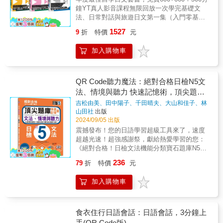
課的最後，本間老師還為學習者準備了小小的
停，溝通快速流利。【學習重點】學日語會話
文法，還有超常聽到的數百句服務業用語、現
語感＋聽力雙重升級，日檢合格更有底氣！
學習法，打下穩固的日語基礎，不只聽力變
鐘YT真人影音課程無限回放一次學完基礎文
日本文化知識，不僅學習日語，也更了解日本
最重要的就是聽、說。◆首先，就是聽的部
場錄音解析，讓讀者再也不用猜測對方在說什
好，閱讀程度也能大幅提升！ 全書77則情
法、日常對話與旅遊日文第一集（入門零基礎
人的思維、習慣、生活方式。輕鬆活潑的輔助
份，留意「請注意聽」的單元，豎起耳朵跟聽
麼。本書也為了無基礎的讀者詳細講解日文基
境對話，每則皆採取「重點提示」→「記住關
篇）＋第二集（口語會話篇）+第三集（旅遊日
插圖 書中有豐富且大量的插圖，一邊可增
跟讀，跟著線上MP3中，日語老師的錄音，反
礎文法，並深入講解服務業專用的尊敬語和謙
1527
9
折
特價
元
鍵單字」→「聽聽看」→「回答問題」→「確
語篇）套書・會講中文的日籍老師為零基礎者
加學習的樂趣、一邊還可輔助記憶，學習不是
覆地聽幾遍，就能練就日語好聽力。◆接下
讓語的真正含義。再也不需要點讀筆、MP3檔
認聽力內容」→「延伸學習句型與單字」的模
設計：(1)22堂入門YT日語課 (2)12堂日常對話
枯燥乏味的例行公事，而是輕鬆、愉快的探索
來，就是說的部份，口頭練習基本語句，留意
案、CD等播放工具，全書教材YouTube教學影
式，學習循序漸進、一氣呵成，每天只要10分
加入購物車
訓練(3)25堂旅遊日語・專屬教材1760分鐘YT真
旅程。標準發音的朗讀音檔 作者攜日籍名
「請記住下列字詞」、「請看中文說日文」單
片免費大公開，影片全長500分鐘，絕對是市面
鐘，沉浸在情境裡，日積月累下，日語聽、
人影音課程無限回放！媲美上萬元補習班和線
師親錄標準日語朗讀音檔，更因應眾多讀者的
元，跟著日語老師大聲唸出來，多唸幾次，習
上最簡單、便宜、又有效的課程。百萬YT粉絲
說、讀、寫的能力便能同步大幅提升！10分鐘
上課程・從50音、動詞變化、日常對話到旅遊
需求與反饋，在新版提供音檔QR Code，不管
慣成自然，很快地，日語就變成了母語一樣，
大感謝：@nancychiou2165：當時在書店看到
的學習步驟如下：步驟一：用1分鐘，先掌握關
日語，循序漸進，打好自學基礎・不斷再版，
QR Code聽力魔法：絕對合格日檢N5文
是在公車上或是捷運裡，掃描下載聆聽，隨時
不假思索，就能脫口說出來。◆我們深信學語
可以免費用YouTube學習且內容還很豐富紮
鍵單字！步驟二：用2分鐘，聽聽音檔說什麼！
榮獲博客來書店語言學習類年度暢銷榜・日文
隨地都可以練習日語會話，說出一口道地的日
法、情境與聽力 快速記憶術，頂尖題庫
言，只要有持之以恆的態度，配合線上MP3，
實。立馬買了書回家看。希望老師可以多出一
步驟三：用1分鐘，回答問題，音檔的內容都聽
自學者讚嘆：教材搭配真人老師的教學影片和
語！本間老師傾注多年教學經驗，設計出系統
反覆練習，不用上補習班，你就可以自學成
些為檢定考試設計的書搭配YouTube, 我一定手
(16K＋QR Code 線上音檔)
吉松由美、田中陽子、千田晴夫、大山和佳子、林
懂了嗎？步驟四：用2分鐘，一邊看原文，再聽
單純看書自學相比，效率真的差很大！・頻道
最完整的日語會話學習書《元氣日語會話 進
功，搖身一變成為道地的日本通。【日語中最
刀去買。@user-rl3yy4sf9t：老師真的很好，每
勝田、山田社日檢題庫小組
著
山田社
出版
一次音檔，對照中文翻譯，理解所有內容！步
總點閱率超過3300萬次，超過35萬粉絲按讚：
階》，不僅活潑、有趣，更是面面俱到，想要
美的一句話是什麼？】◆NHK曾對活躍於各大
次都免費讓我們學習好多在外面要付錢學習的
2024/09/05 出版
驟五：用2分鐘，複習原文中出現的句型，增強
這是YT上最棒的日語教學系列各位好，我是生
顯著提升日語會話的能力，就一起跟著本間老
公司行號的主管級人員，做過問卷調查，內容
東西！雖然目前還在努力，但真的很謝謝老
震撼發布！您的日語學習超級工具來了，速度
實力！步驟六：用2分鐘，延伸學習相關實用單
於神戶的日本語老師井上一宏，在二十三歲的
師往前走吧！
竟然是最簡單、最平常的一句話：「ありがと
師。@joanneli8520：學日文大概半年，我真的
超越光速！超強感謝祭，獻給熱愛學習的您：
字，您也是聽力達人！ 每天只要10分鐘，
時候來到台灣留學，並取得了台灣師範大學的
う」這句日語的確實讓人聽來，覺得是極為悅
很少留言，但我覺得井上老師真的太用心，一
《絕對合格！日檢文法機能分類寶石題庫N5》
《每天10分鐘，聽聽日本人怎麼說》滿足所有
政治研究所碩士。回到日本之後，長期在
耳的美麗語句。◆「ありがと
定要支持。看了一次講解就每天看著練習，非
純QR碼線上音檔版震撼上市！掃描連接，瞬間
對日語聽力學習有需求的讀者！
YouTube經營日語教學頻道，目前已經累積了
236
79
折
特價
元
う」擁有一種不可言喻的美麗聲響。不管是到
常清楚又明瞭。我目前也算是初學者階段，大
學習，實力大躍進！ 困惑？明明每個字都
將近一千部日文教學影片。「從零開始學日
日本旅遊、留學或商務，得到別人的幫忙，當
部分都可以理解，而且畫面清楚明白，真的不
懂，為何合起來就摸不著頭緒？無感？中文翻
文」系列是我根據十多年的日文教學經驗，針
然要表示感謝。◆但是請對方幫忙，但對方無
加入購物車
推不行。@mingkung2228：博客來已經買好二
譯過來意思一樣，卻總是感覺不對勁？別擔
對完全沒有學過日文的中文讀者所設計的影片
能為力，也別忘了說一聲：はありがとうござ
本書了。目前還在學第一本的動詞變化，搭配
心！讓我們解決您的文法難題，化挑戰為高分
課程。本課程第一集從五十音開始教起，涵蓋
いました。（謝謝你。）◆二句日語行遍日本
口語第二集來看，真的會學很快。
法寶！ 近義詞分類 × 激爽海量實戰雙重秘技，
最基礎也最重要的動詞變化。第二集則是同樣
您只要學會這二句日語：「ありがとう」（謝
@YHWUFamily：老師您好，我已經看了您的
讓您的學習動力滿滿，直達高分！ 還在用
食衣住行日語會話：日語會話，3分鐘上
重要的口語對話練習。第三集是旅遊日語系列
謝。）和いくら？（多少錢？） 就可以行遍日
教學影片兩個月左右，也買了您出的書，受益
過時的文法應付日常對話？考試選項像四胞胎
手(QR Code版)