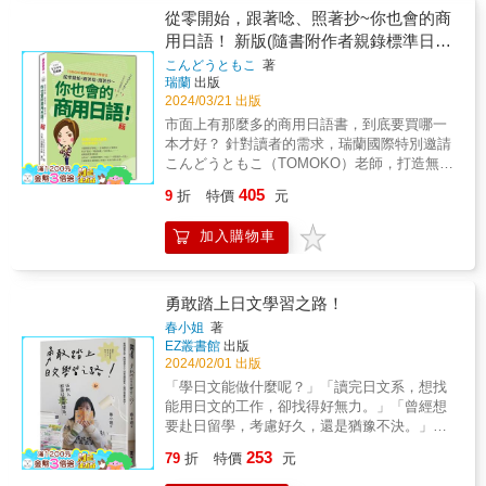
「audiobook.jp」的app下載。 關於 Ｗebドリ
單字，全書上千個相關旅遊單字，讓你不管學
字 上課時數 ：約360小時 ※漢字之使用 『つ
語要怎麼學，才能學得好？ & ．生活日語看似
從零開始，跟著唸、照著抄~你也會的商
ル（線上練習） 在「Webドリル（線上練
習日語還是遊玩日本，都能一本搞定！ & ．日
なぐにほんご 初級』（&not;&not;翻轉日本語-
簡單，但是要真的說得出來，才有用！本書從
用日語！ 新版(隨書附作者親錄標準日語
習）」中，您可以透過抽認卡及答題的方式複
籍作者親錄音檔，掃描QR Code即可下載，只
溝通式會話 初級）自第６課開始慢慢導入漢
最簡單的打招呼用語開始，一直到與日本人聊
習在課堂上學到的內容。「Webドリル（線上
要一本，跟著聽、照著說～，旅遊日語聽、
朗讀音檔QR Code)
こんどうともこ
著
字。「初級１」出現約100個漢字；而「初級
天、在餐廳點餐等等場景所需的必會日語，都
練習）」共有「文字（平假名、片假名）」、
說、讀、寫，就能一次學會！ & ★7個實用
瑞蘭
出版
２」約有300個漢字。 漢字下方會標註假名，
分門別類地列出，讓你一書在手，就能掌握日
「語彙」、「活用」４種練習。使用智慧型手
「撇步」讓你自學日文最安心！帶著出國最放
2024/03/21 出版
但「初級２」的「閱讀練習」當中之漢字，若
常生活上一定會用到的生活日語。 & ．本書精
機或平板電腦。 &bull; 支援智慧型手機及平板
心！ & 1) 旅遊場景最實用：本書共7大類50個
市面上有那麼多的商用日語書，到底要買哪一
在「初級１」曾出現過則不標註假名。 每課的
選日常生活上一定會遇到的6大類50種情況，挑
電腦。 &bull; 請將畫面設成縱向進行學習。
場景，只要按照7步驟，就能一網打盡出國所需
本才好？ 針對讀者的需求，瑞蘭國際特別邀請
結構 ◆課首頁 & 單元：每課有２～４個情境會
出一定要會的生活日語句子「這句話最好
&bull; 無須使用日語鍵盤。 ＜系統需求＞
的旅遊日語！ 2) 擬真對話最實用：本書每個場
こんどうともこ（TOMOKO）老師，打造無壓
話 ◆情境會話 & ◆句型練習 & ◆會話練習／
用！」「連日本人都按讚！」，並模擬真實情
&emsp; 作業系統：iOS 12/11, Android 7.0
景都有擬真的情境對話，立即就能體驗玩日本
力學習日語系列， 第一本登場的，就是挑戰大
Can-do確認 & ◆語彙‧表達／句型 & ◆活動 &
境對話，讓你用最道地的日語，實際體驗如何
405
9
折
特價
元
&emsp;瀏覽器：Safari, Chrome ●文字 (平假
會遇到的日語。 3) 這個句型最實用：本書每個
家最害怕的商用日語！ 試試看！只要跟著本書
◆閱讀練習／書寫練習 ＜情境會話＞ ‧附音檔
與日本人對話！就算不是日文本科系出身的讀
名・片假名) 可進行平假名、片假名，以及由50
句型，都是簡單的日語句型，不管哪個場景都
唸、照著本書抄，就可以輕鬆學會困難的商用
會話的情境與順序以４～５格插畫呈現。登場
者也不用擔心！情境對話和「這句話最好
音組成之單字的練習。 ▶文字卡 看過字形及筆
加入購物車
很實用！ 4) 旅遊單字最實用：本書每個場景都
日語會話喔！ & 熱烈好評！ 最好學、最好用的
人物的台詞編排在插畫兩側，學習者可用紅色
用！」「連日本人都按讚！」皆輔以羅馬拼
順的動畫後，將使用到該文字的單字之插圖及
有20個相關單字，不會說沒關係，比一比也能
《從零開始，跟著唸、照著抄～你也會的商用
隱形墊板將文字遮蓋著練習。 ＜句型練習＞ ‧
音，就算對50音還不熟，您也能立刻就能跟著
讀音一起記憶。 ▶答題 聆聽聲音選出正確的文
通！ 5) 羅馬拼音最實用：不熟50音怎麼辦，只
日語！& 新版》堂堂上市！ QR Code下載音檔
示範例文中附有音檔 此部分在於確認並練習情
說出日常生活上需要用到的日語！ & ．50種情
字；看圖選出正確的單字。 ●語彙 可進行數
要照著羅馬拼音唸，就能開口說日文！ 6) 文化
好方便，讓您隨時隨地都能學習！ & ★商用日
勇敢踏上日文學習之路！
境會話的句型。練習之情境均有插畫，請模擬
況下皆補充了20個相關單字，全書上千個重點
字、月日、時間、顏色的日文讀音，以及物品
專欄最實用：輕鬆又有趣的文化小專欄，讓你
語要怎麼學，才能學得好？ & 常聽讀者問：
使用情境進行練習。 ＜會話練習＞ ‧附音檔 此
生活單字，幫你逐步累積生活字彙量！ & ．日
春小姐
著
量詞的練習。 ▶數目 看數字後，選出該數字的
在玩日本前就能先了解日本！ 7) 音檔朗讀最實
「為什麼買了那麼多本商用日語書，在工作上
部分是情境會話之應用練習，內容有「できま
EZ叢書館
出版
籍作者親錄音檔，掃描QR Code即可下載，只
日語讀音。 ▶量詞 看物品的種類及數量，選出
用：本書附作者親自錄製的音檔，讓你輕鬆就
遇到日本人時還是不會說、不會寫？」 那是因
すか（你會嗎？）」「これもできますか（你
2024/02/01 出版
要一本，跟著聽、照著說～，生活日語聽、
適當的數量單位。 ●活用 可配合課程的進度，
能跟著說出日文！ & ★本書7大特色： & 1 7大
為你所買到的書，雖然是正確的日語，卻不是
也會這個嗎？）」「じゆうにはなしましょう
說、讀、寫，就能一次學會！ & ★用這本書，
「學日文能做什麼呢？」「讀完日文系，想找
複習動詞、い形容詞變化。 ▶活用卡 選出對應
類50種旅遊場景 本書精選7大類50種在旅途上
實際上好用的日語。 & 本書剔除根本用不到的
（自由會話）」。「できますか」是與情境會
3分鐘就能說出流利的「生活日語」！！ & 1)
能用日文的工作，卻找得好無力。」「曾經想
語彙的變化形。 ▶活用答題 自下方選出符合句
一定會遇到的場景，包含「飛機上」、「機
日語，並挑出一定要會的商用日語句子，精選
話內容相似的練習；「これもできますか」是
使用頻率高：本書每個句子，都是日本人天天
要赴日留學，考慮好久，還是猶豫不決。」和
型的文字填入空格中，以完成句子。 &
場」、「交通」、「飯店」、「觀光」、「美
在職場上必會的17種場景，模擬真實情境對
進階應用；「じゆうにはなしましょう」是自
說的簡單實用生活日語。 2) 學習速度高：本書
你一樣，春小姐也有過這些心路歷程。現在，
食」、「購物」等等，只要扎實學會本書所列
253
話，用會話以及一定要會的一句話，讓您從容
79
折
特價
元
己思考說話的內容。 ＜Can-do 確認＞ 各單元
包含句子、單字與會話，讓你一次學會最完整
她將與你分享突破困境的心法，就讓她的故事
的各種場景下必須用到的日語，在日本旅遊就
面對職場上的各種情況！ & 就算不是日文本科
中提示該單元須做到的目標。學習完各單元之
的生活日語。 3) 情境度最高：本書分類清楚，
陪伴你重新出發，直到達成目標的那一天。衝