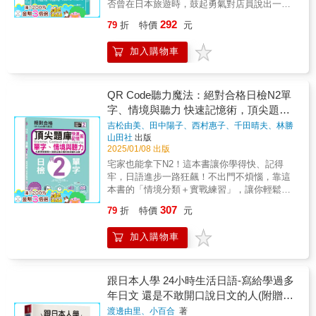
遊日過程中更加得心應手。《輔助MP3，日語
否曾在日本旅遊時，鼓起勇氣對店員說出一串
嚇嚇叫！日語學了好多年，還是在自我介紹後
容，請運用於「會話練習」及「活動」當中。
說得漂亮又流利》附上中日對照MP3音檔連
日語，結果對方一臉茫然，甚至回您一大段流
就卡關……文法明明看得懂，說出口時卻依然
292
79
折
特價
元
結，搭配本書學習，初學立即開口說，日語越
利的日語，讓您只能微笑點頭，內心卻在狂吶
錯誤百出……想和日本人聊天，卻不知道從什
說越流利！
喊：「我到底說錯了什麼？」放心！新版 《勇
麼話題開始……你在開口說日語時的猶豫和遲
加入購物車
敢開口說日語的七不訣竅》，專為您打造解決
疑、學習日語會話時的停滯不前，在台灣教學
這種「雞同鴨講」的溝通困境如何找對方法又
日語近20年的本間老師都了解！為了想提升日
說一口好日文？學日語只用「看」和「聽」的
語會話能力的你，本間老師轉化累積多年的教
input輸入還不夠！真正的魔法來自「唸出來」
QR Code聽力魔法：絕對合格日檢N2單
學經驗，設計出一套能逐漸並持續累積會話實
的output輸出。當您大聲唸出句子時，身體裡的
字、情境與聽力 快速記憶術，頂尖題庫
力的學習架構，並結合精美的插圖、舒適的排
運動神經全面啟動，像是在幫記憶開啟「黏住
版、有趣的練習！只要跟著本間老師的腳步，
(16K＋QR Code 線上音檔)
吉松由美、田中陽子、西村惠子、千田晴夫、林勝
模式」，學過一次就難以忘記！這就是「運動
從「課前暖身」、「正課學習」到「課後複
田、山田社日檢題庫小組
著
山田社
出版
性記憶」的威力。本書不僅教您怎麼看、怎麼
習」，學習進階文法、釐清動詞變化、掌握敬
2025/01/08 出版
聽，還搭配學習祕技：配合唸出來的練習方
語使用、熟知各類場景、認識日本文化……保
宅家也能拿下N2！這本書讓你學得快、記得
法，讓語感自然而然刻進腦袋，記憶不再只是
證日語會話能力更上一層樓！一、課前暖身在
牢，日語進步一路狂飆！不出門不煩惱，靠這
一時，而是隨時可用。拿起書，配合音檔練
開始學習之前，先做點小小暖身，導入正課
本書的「情境分類＋實戰練習」，讓你輕鬆掌
習，從現在開始，一開口就充滿自信！ 七不
吧！1.學習目標本間老師精選日語生活會話5大
握日檢N2必備詞彙！從情境速記到聽覺記憶
訣竅，新手學會秒開口！不怕尷尬、不怕忘
307
79
折
特價
元
場景，將全書分為5課，在開始進入每一課之
法，招招直擊學習痛點，效果絕對驚人！ 快又
記、不怕發音錯、不怕說不對、不怕聽不懂、
前，都有本間老師點出的該課學習目標，先了
牢！6大招讓日檢N2變得簡單有趣： ⚉快又牢
不怕用不出、不怕學不會。只要掌握這七大重
加入購物車
解學習主軸，就能迅速抓住學習節奏。2.暖身
1：「情境分類，單字速記No.1」 N2情境包羅
點，就能徹底翻轉您的日語會話能力！ 本
一下就像運動前要先暖身一樣，學習前也要來
萬象，購物、工作、旅行全覆蓋，快速掌握必
書告訴您，瞭解勇敢開口說日語的七不訣
個暖身操！輕鬆地動動腦，一邊玩小遊戲、一
考詞彙，讓單字輕鬆進腦！ ⚉快又牢2：「想像
竅： 第一不，不怕尷尬： 說錯也沒關係，
邊培養學習情緒，順便檢視自己較不熟悉的概
場合，最聰明學習法」 新制日檢看重「活用交
跟日本人學 24小時生活日語-寫給學過多
從簡單易懂的日語開口練習，越說越自
念，更知道哪個部分要加強學習。二、正課學
流」，學單字不再孤立！單字→情境串聯，讓
年日文 還是不敢開口說日文的人(附贈線
然。 第二不，不怕忘記： 把句子和情境搭
習為了減輕學習的負擔，本間老師將每一課都
你真正知道在什麼場合用什麼字，學習事半功
配練習，多次重複，就能記得牢。 第三
上MP3)
渡邊由里、小百合
著
再細分為3～4個部分，每個部分的學習量都不