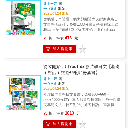
活會話，所有日常生活用得到的會話表現一次
者」。 ・考過N3、N2、N1，卻依然無法進行
你現學現用、用日語對答如流！■ 小歸小，內
選60篇課文&100⁺超實用語法
╱いくら‧Step 4 綜合練習 運用課程文型所
井上一宏
著
などん 鰻丼 鰻魚蓋飯かつどん かつ丼 炸豬排
N5 的你▌這不是一本到最後才有用的書，而是
滿足！再加上日籍老師錄的MP3，邊聽邊學立
流利日常對話的「證書持有者」。 ・即將赴日
容絕不偷工減料！◆ 從日常生活、旅遊、職
學，集結情境式短文應對練習，實踐最實用的
一心文化
出版
蓋飯かいせんどん 海鮮丼 海鮮蓋飯うめぼし
從第一頁開始，就在幫你練考試反應的題庫型
刻輕鬆進入日語模式！ 不時穿插「不像話
留學、工作，急需快速提升生存口語的「實戰
場、日本生活四大實用面向切入會話依據日常
2025/09/24 出版
生活日語。例：9. A:それは どこの パソコ
梅干し 梅干おちゃづけ お茶漬け 茶泡飯
文法書。不只是「學會」，而是在考場「選得
小劇場」讓你輕輕鬆鬆樂活學日語，還能順便
準備者」。 ・單純熱愛日語，渴望說出一口自
生活、旅遊、職場、日本生活四大實用度最高
ンですか。 B:これは 台湾製です。 A:そ
先聽懂，再讀懂！聽力與閱讀力大躍進專為日
一般學習者說到要建立日語聽力能力，往往不
又快又對」。從今天起，用考試的方式學文
了解「日式幽默」！佔本書篇幅相當大的第3章
然、不生硬日語的「所有文化探索者」。 《日
的面向切入，再細分成不同情境，收錄最道地
うですか。いくらですか。 B:このパソコン
文自學者設計，免費1000分鐘日語讀解線上課
知道從何開始，而《我的第一堂日語聽力課》
法，讓合格變成必然！
「生氣」篇，搜集許多日劇中常見的生活日
劇一句一句學》不是又一本厚重的教科書，它
的2,600句日語會話，保證最貼近日本人日常、
は 二万八千元です。‧Step 5 會話 依照每
程◎ 日語自學經典《從零開始，用YouTube影
以大量且系統化的學習方式，按部就班，幫助
語，其中一些較誇張的用法更堪稱「危險日
是一本可以放在枕邊、帶在通勤路上的「口語
職場生活，也最適合帶出國旅遊。◆ 學習內容
課的學習主軸，設定情境式的對話，讓學習者
片學日文》好評第四集◎ 拉麵、煙火、賞花、
學習者聽到日語，馬上就能即時反應，逐步建
語」，滿足日語學習者對日本人的好奇心，打
解碼手冊」。每天征服一句，100天後，你會驚
473
79
折
特價
元
字級分明，就算書本小也能好好看書籍雖小，
進行語調、語感等日語環境的沉浸體驗。例：
節慶、超商⋯⋯主題豐富的生活化短文，學日
立流利表達日語的關鍵能力！
破日本人總是彬彬有禮喜怒不形於色的刻板印
喜地發現： ✔聽力變敏銳了：過去模糊一團的
但字體大小適中、層級分明，讓學習者閱讀輕
店員：これは 韓国の スマホです。小林：
語也能瞭解日本文化◎ 真人發音，語速由慢到
象，看完本書讓你更深入了解日語的各個面
對話，現在能清晰辨識出每一個口語「零
加入購物車
鬆不費力。不會因為書籍小而讓學習者有閱讀
いくらですか。店員：一万三千元です。小
快，反覆聆聽提升語感◎ 頻道總觀看數超過
向，說起日語更靈活生動！
件」。 ✔表達變自信了：那些曾讓你躊躇的瞬
障礙，一樣能夠好好看、隨處學、隨手背！◆
林：じゃ、それを ください。‧Step 6 延伸學
3600萬次，日文初學者一致盛讚：深入淺出容
間，如今能脫口而出最恰當、最自然的句子。
搭配使用「Youtor App（內含VRP虛擬點讀
習 此單元讓學習不僅僅只是語言，更觸及
易理解！◎本書專屬YouTube教學影片：
✔語感變地道了：你開始懂得何時該收斂，何
筆）」，隨時隨地都能聽音檔除了用眼睛背單
文化、社會、生活等面向。透過語言的學習過
https://youtu.be/ignJYDssZto（前半）、
從零開始，用YouTube影片學日文【基礎
時可放鬆，說出的日語有了溫度與氣息。 語言
字之外，用耳朵記憶、熟悉發音更是背好單字
程，深入理解日本文化。例：活動設計：在網
https://youtu.be/VxDJY7_DbyM （後半）
＋對話＋旅遊+閱讀4冊套書】
是活的，它呼吸在每一部日劇的對話裡，閃現
的訣竅。書中提供單字、例句音檔，只要搭配
路上搜集日本餐廳的菜單，練習價錢的日語說
●1000分鐘YT影音課程 ●60篇實用短文 ●20種
在每一刻真實交流的靈光中。現在，就讓我們
井上一宏
著
隨書附贈的Youtor App（內含VRP虛擬點讀
法以及招呼客人用語和點餐的對話。（￥為日
易混淆語法明明已經學過很多句型語法、背了
從這100句開始，完成從「旁觀者」到「參與
一心文化
出版
筆），掃描書中QR Code下載音檔，只要下載
幣符號）‧Step 7 學習總複習 融會貫通每課
大量單字，卻還是常常覺得「有聽沒有到、有
2025/09/24 出版
者」的華麗轉身。打開本書，說出你的第一
完成後，就可以隨掃隨聽，離線也能聽，再也
的內容後，透過此單元的「閱讀練習」、「聽
看沒有懂」？文章看了好幾次仍然一頭霧水？
句，充滿靈魂與生命力的日語。 告別啞巴日
年度最佳自學日文套書，免費600+660＋
不用費心尋找CD播放器了。《日語會話走著
解練習」、「書寫練習」，確認每課的學習成
聽到長一點的句子就開始放空恍神？別擔心，
語，從今天開始。
500+1000分鐘YT真人影音課程無限回放一次學
瞧》天啊！真的能放進口袋！完全為零碎時間
效，為日後的日語檢定立下堅固的基礎。例：
井上老師規劃了一系列課程：PART1——透過
完基礎文法、日常對話、旅遊日語、閱讀聽力
設計的口袋書，不只能夠一手掌握，而且內容
書寫練習① 重組＋翻譯①じゃ ありません
60篇日常生活的實用短文，提升聽力與閱讀理
第一集（入門零基礎）＋第二集（口語會話）
品質完全不縮水，就是要讓你走到哪，學到
╱は╱ノート╱あそこ重
解力。每篇短文會先用中等語速唸一次，再逐
1813
79
折
特價
元
+第三集（旅遊日語）+第四集（閱讀聽力）套
哪！【使用說明】獨創「散步學習法」，無論
組
句講解單字、語法與文意，最後再以正常語速
書・專為零基礎者設計：(1)22堂入門YT日語課
你身在何處都能「開口說日語」。不小心，就
翻
唸一次，不必調整播放速度也能反覆聆聽，掌
加入購物車
(2)12堂日常對話訓練(3)25堂旅遊日語(4)60堂閱
用日文對答如流！Point 1 超級實用，情境式會
譯
握道地發音，增加語感。PART2——針對日語