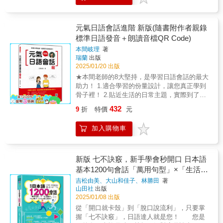
您服務。
下載。▶若您使用智慧行動裝置（iPhone、
書例句，通通掉到太平洋去了？ ◆學語言最重
就像馬和騎士之間的默契；「袋の鼠」是指如
時，即使無法精確做到也無須氣餒。待進度往
效！掃描封面QR Code，下載專屬音檔，母語
際與日本人溝通，以及到日本旅遊的實用例句
Android等）可透過有聲書平台
要的是臨場反應，而不是你能背幾句、記多
袋子裡的老鼠一樣，無處可逃；「牛の歩み」
前一些之後，請再次確認是否做到該單元所設
老師帶你標準發音、練就超強聽力！功能特
會話，更附上日本地鐵圖、各站名稱及日本主
「audiobook.jp」的app下載。關於 Ｗebドリル
少，就算數，活學活用，才是王道。◆如果你
則是比喻像牛走路一樣慢吞吞。這些動物接近
定之目標。＜語彙‧表達／句型＞ 情境會
色：• 靈活播放： 循環、單曲重播、自訂播放
要知名景點等單字。本書不僅僅是一本生活會
元氣日語會話進階 新版(隨書附作者親錄
（線上練習） 在「Webドリル（線上練
能不加思索脫口而出，本書精選的100 句日語
人類的生活，自然容易成為語言中的譬喻對
話、句型練習的新單字、新的表達方式，以及
速度，學習更有效率。• 便利設計： 內建QR
話書，也是一本實用的單字記憶書，對初學者
習）」中，您可以透過抽認卡及答題的方式複
標準日語發音＋朗讀音檔QR Code)
常用會話，恭喜你！你的日語程度，已經比寒
象。Step 6 音檔，自然標準 附日語發音
從情境會話中選出之句型均按照出現順序統
Code掃描，快速定位書本內容。• 隨時學習：
來說無疑是一本全能的日語入門學習書。全書
習在課堂上學到的內容。「Webドリル（線上
窗苦讀一年半載的「死讀書派」，強上幾倍
本間岐理
著
＋朗讀音檔QR Code，由作者錄製最標準的東
整。＜活動＞ 這部份提供了能運用於該課
支援背景播放，通勤、運動、睡前都能學。• 重
中日對照單字、例句、搭配會話音檔，走到哪
練習）」共有「文字（平假名、片假名）」、
了！【內容重點】◆本書收集了日本人最常用
瑞蘭
出版
京腔發音，掃描下載，一邊聆聽，一邊跟著學
情境會話及「Can-do」之活動方案。學習者可
點標記： 加星號標籤，快速復習高頻音檔。讓
聽到哪，記憶更深刻、聽說更流暢！活用本
「語彙」、「活用」４種練習。使用智慧型手
來表達，喜怒哀樂的生活會話和口頭用語，以
2025/01/20 出版
習、記憶，就能跟著說出一口標準的東京
以針對該課的主題進行訪問、對話、講述練
書本與音檔無縫結合，幫你隨時隨地高效學
書，相信一定可以達到意想不到的學習效果
機或平板電腦。• 支援智慧型手機及平板電腦。
最簡單的情境解說方式，讓人一看就知道用
腔。 學習日語，你還不知道要用哪一本教
★本間老師的8大堅持，是學習日語會話的最大
習。活動之練習目的在於實際運用日語溝通、
習，輕鬆打造聽力！
唷！本書七大特色《五大章節，從基礎到進
• 請將畫面設成縱向進行學習。• 無須使用日語
法，可以靈活運用到各種場合。◆只要記熟這
科書嗎？ 最專業、有豐富日語教學經驗的
助力！ 1.適合學習的份量設計，讓您真正學到
連續說出句子並配合對方說話。＜閱讀練習
階》以循序漸進的方式，教你如何用最基本的
鍵盤。＜系統需求＞ 作業系統：iOS 12/11,
關鍵的100 句，各種日語會話的場合都「大丈
淡江大學日文系教師群，隆重推出最符合第二
骨子裡！ 2.貼近生活的日常主題，實際到了日
＞ 本書在每課的最後加入讀解教材。因學
日語句子表達想法、和日本人溝通，甚至出國
Android 7.0 瀏覽器：Safari, Chrome●文字
夫」啦！◆本書可以增加你的日語會話臨場反
外語學習者、最易學的《就是要學日本語 初級
本真好用！ 3.事半功倍的重點整理，會話的核
習者在學會平假名、片假名之後才開始閱讀，
旅遊都能暢行無阻！《1000句．3000字彙》上
(平假名・片假名) 可進行平假名、片假名，
432
9
折
特價
元
應，讓您的會話程度三級跳； 當然，也適合給
（下）》，好學又有趣的內容，讓你一看就知
心能力就在此！ 4.雙管齊下的聽說訓練，會聽
因此，閱讀練習可能比實際學習的進度晚數
千個單字例句並穿插實用會話，一次滿足所有
以及由50音組成之單字的練習。 ▶文字卡
日語初學者，讓您從最簡單、最實用的會話入
道，就是要學日本語！
就會說，會說就會聽！ 5.豐富有趣的練習活
課。此讀解教材是為了讓學習者能彼此交換意
讀者的學習慾望！《全書中日對照．附羅馬拼
看過字形及筆順的動畫後，將使用到該文字的
加入購物車
門。寫給：想要馬上開口說日語的人；或學過
動，交友的技巧就從這裡開始！ 6.不可不知的
見並漸進深入閱讀的教材。首先，由簡單的資
音》全書中日對照並標注羅馬音，方便學習好
單字之插圖及讀音一起記憶。 ▶答題 聆聽
多年日文，還是不敢開口說日文的人，◆熟記
文化知識，就是學習的第一步！ 7.輕鬆活潑的
料查詢、理解大意開始練習讀解之後，階段式
對照。即使不會五十音，也可以輕鬆開口說！
聲音選出正確的文字；看圖選出正確的單字。●
關鍵100句，可以馬上和日本人聊不停！【附贈
輔助插圖，帶您融入情境中！ 8.標準發音的朗
導入500字左右的社會性話題文章之閱讀訓練。
《框格式單字排版》本書採簡單明瞭的框格式
語彙 可進行數字、月日、時間、顏色的日
免費線上MP3音檔】◆爲了使讀者學習最正確
讀音檔，隨時都能練習！ 市面上日語會話書那
＜書寫練習＞ 這部分是練習寫出與「Can-
新版 七不訣竅，新手學會秒開口 日本語
單字記憶法，讓讀者學習日語更上手，直接手
文讀音，以及物品量詞的練習。 ▶數目 看
的發音、語調，本書的外師標準錄音，以「免
麼多，但是只有這本面面俱到！ 全新修訂再出
do」的目標、「活動」及「閱讀練習」相關之
基本1200句會話「萬用句型」×「生活單
指溝通也大丈夫！《日本各地地鐵路線圖、各
數字後，選出該數字的日語讀音。 ▶量詞
費QR Code線上MP3音檔」，呈現給讀者，行
擊！最受歡迎的日語會話書《元氣日語會話
文章。為了有效率地培養全方位之日語能力，
路線站名》除了方便旅遊的地鐵路線圖外，各
字」input輸入→output輸出寶典！ (25K
看物品的種類及數量，選出適當的數量單位。●
吉松由美、大山和佳子、林勝田
著
動學習，即掃即聽。◆精質的線上MP3，由日
進階 新版》來了！字大好學習‧圖多好輕鬆‧內容
本書從初級階段即刻意安排書寫練習，以讓學
路線站名也依序標示出日語發音和羅馬拼音，
活用 可配合課程的進度，複習動詞、い形
山田社
出版
＋QR Code線上音檔)
本專業播音員親自錄音，配合線上MP3反覆練
最貼近生活，面面俱到！單字‧會話‧文法‧練習，
習者在習慣書寫的同時，能均衡發展「聽・
在日本搭地鐵會讀也會唸！《完整介紹日本知
2025/01/08 出版
容詞變化。 ▶活用卡 選出對應語彙的變化
習，自然可學到一口標準正確的日語發音、語
一次到位！只要掃描QR Code即可下載音檔，
說・讀・寫」４種技能。本書所導入之書寫練
名景點、店名》本書最後特別介紹日本各地旅
形。 ▶活用答題 自下方選出符合句型的文
從「開口就卡殼」到「脫口說流利」，只要掌
調，輕輕鬆鬆就把日語學好。
隨時隨地都能學習日語會話！《元氣日語會
習均是實際場景中會使用到的內容。＜專欄
遊景點及大家耳熟能詳的店名一覽，幫助您在
字填入空格中，以完成句子。
握「七不訣竅」，日語達人就是您！ 您是
話 進階 新版》要您不止會說日語，還要說得
＞ 專欄中有語彙介紹、助詞總整理等內