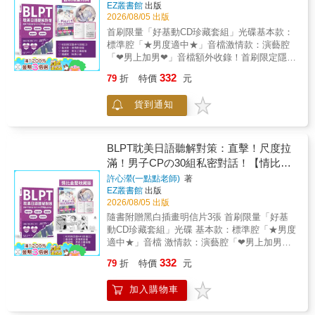
EZ叢書館
出版
珍藏套組）
2026/08/05 出版
首刷限量「好基動CD珍藏套組」光碟基本款：
標準腔「★男度適中★」音檔激情款：演藝腔
「❤男上加男❤」音檔額外收錄！首刷限定隱藏
款劇情「♂男言之癮♂」音檔（還有隱藏款特典
332
79
折
特價
元
小冊唷～）腐圈暴動史上最勁爆的耽美日語聽
力檢定，解放內心深處的腐魂！掀起一波腐味
貨到通知
日語學習的革命新高潮！本書收錄男子CP的30
組私密對話，是專為能夠「腐視天下」的你量
身打造的日語學習教材。讓你從聽力的學習，
昇華到男分男捨的聲音饗宴，以此鍛鍊自我，
BLPT耽美日語聽解對策：直擊！尺度拉
在腐界登峰造極！第一部分是模仿日檢考題的
滿！男子CPの30組私密對話！【情比金
「直接挑戰」，考生們能夠給自己打一個預防
堅收藏版_加碼贈黑白插畫明信片三入
許心瀠(一點點老師)
著
針，模擬檢定上遇到男題時的臨場反應。第二
EZ叢書館
出版
組】（附QR Code線上音檔）（首刷限
部分則是附上酥麻的日文會話內容，搭配中文
2026/08/05 出版
量附好基動CD珍藏套組）
翻譯與相關劇情（必備姿勢？）一起享用，最
隨書附贈黑白插畫明信片3張 首刷限量「好基
後以延伸例句與重點單字穩固日文的表達技
動CD珍藏套組」光碟 基本款：標準腔「★男度
巧。想必能將充滿愛意的腐味日語牢牢地刻在
適中★」音檔 激情款：演藝腔「❤男上加男
腦海，在現實中也能秀個幾句，提升自己在腐
❤」音檔 額外收錄！首刷限定隱藏款劇情「♂
圈的威信！本書特色特色一：左右為男的聲音
332
79
折
特價
元
男言之癮♂」音檔 （還有隱藏款特典小冊唷
饗宴，讓耳朵直接懷孕！小孩子才做選擇！不
～） 腐圈暴動 史上最勁爆的耽美日語聽力檢
管是想體驗一本正經的標準語腔調朗讀著「放
加入購物車
定，解放內心深處的腐魂！ 掀起一波腐味日語
我下來」，還是想聆聽聲優禁慾地說出「不要
學習的革命新高潮！ 本書收錄男子CP的30組私
碰那裡」。身為成熟的大人，我們全都要！特