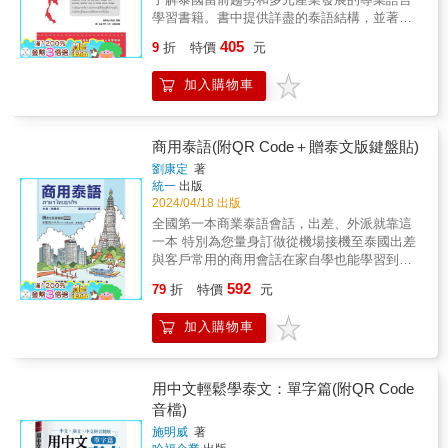
學習書籍。書中提供詳盡的泰語結構，並著重
於近年泰國的時事趨勢和產業，結合住宿、禮
405
9
折
特價
元
品、美容和應用程式等多元內容，並提供常用
句型和單字來輔助學習，使讀者能掌握泰語，
加入購物車
深入瞭解！
商用泰語(附QR Code＋贈泰文版鍵盤貼)
劉康定
著
統一
出版
2024/04/18 出版
全國第一本商業泰語會話，出差、外派就靠這
一本 特別為您量身訂做從機場接機至泰國出差
與客戶常用的商用會話在家自學也能學習到標
準的商業泰語，音檔由兩位泰籍教師錄音。 &
592
79
折
特價
元
本書六大特點： 全國第一本專業商用泰語教材
要外派到泰國只有日常生活泰語能力不夠用，
加入購物車
教師特別瞭解外派學生的需求，精心規劃赴泰
時，各種行業、各種場合的專業說法。 超強師
資聯合編著 由數位泰文教師，將商業教學精華
統一整理，聯合編輯而成。 泰語．華語對照錄
用中文輕鬆學泰文：單字篇(附QR Code
音 由劉康定及藍星兩位專業泰籍教師錄音和一
音檔)
位華語教師錄音，泰語發音為純正泰國曼谷
施明威
著
腔。錄音時間長達四小時。 雙色印刷，清楚易