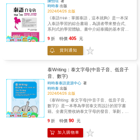
陳怡瑄
著
玩，但您對泰國了解了多少？各種情況下皆有
購物、觀光、飲食、風土人情的最新情報，提
時時泰
出版
相關常識的小測驗，藉由本專欄，不僅可以複
供讀者對泰國有初步的認識，極富閱讀價值和
2024/04/26 出版
習您對泰國的認知是否正確，還可以吸收以前
趣味性。 【快速提升聽說能力】 附QR Code行
《泰語กจด：掌握泰語，這本就夠》是一本深
所不知道的泰國文化知識。此外，「暢遊泰國
動學習音檔 免費下載，即掃即聽 泰語會話、聽
入泰語學習的綜合書籍，為讀者帶來整合式、
QA！」還有精闢的導遊解說，哪裡好玩？什麼
力，瞬間提升 因應時代與科技進步， 本書以
系列式的學習體驗。書中介紹泰國的基本背景
好吃？哪裡好買？到泰國哪裡要注意？請仔細
「附免費QR碼線上音檔」， 全新呈現給讀者，
和泰語的起源，提供深刻的文化背景。其次，
聽聽駐泰資深導遊的小小叮嚀！跟著駐泰資深
行動學習，即掃即聽， 隨時隨地，可提升聽
405
9
折
特價
元
詳細探討泰語組成的四個元素，提供實用的學
導遊，旅遊泰國才能更愉快！&4.泰國地理位置
力， 泰語實力進步神速！ 【本書閱讀方法】
習訣竅，讓學習者能夠更有效地掌握語言的要
圖和泰國文化知識，附錄內容包羅萬象！
從字母、發音、單字、會話， 1天只要10分
貨到通知
素，透過一步步的教學深入解析複雜的拼音規
本書除了學習泰語外，還有數十則有關泰國的
鐘，泰語馬上開口說。 本書最大特色， 是從字
則，幫助讀者建立堅實的泰文拼字基礎。實用
旅遊、美食、文化資訊，包含最有趣的旅遊美
母發音開始介紹， 接著由日常生活中的情境切
豐富的會話內容和單字讓學習者能夠輕鬆應對
食情報「哪一道是最具代表性的泰式料理」、
入。 內容分30章， 囊括食、衣、住、行各種狀
日常對話，逐步建立基礎泰語實力。為了提升
最多樣的泰國歷史文化資訊「泰國哪一地區的
泰Writing：泰文字母(中音子音、低音子
況， 教讀者從最簡單、最實用的語句開始學
學習效果，本書附有QR code雲端音檔，使讀
古城，被聯合國列為世界遺產」、以及最實用
音、數字)
起。 「30秒記住這個說法！」就是針對此設
者能夠隨時隨地透過聆聽提升聽力和發音。
的泰國地理位置圖&hellip;&hellip;，不但可以開
計； 「一說就會練習區」是為了加強句型練
時時泰泰語資源中心
著
拓您的視野，還可以增加您對泰國的認識！
習、舉一反三； 「聊天室」是在會話中，運用
時時泰
出版
&&★本書7大特色，旅遊泰語，帶這本就夠
2024/04/26 出版
之前所學的語句，加深學習印象； 「單字易開
了！1.鎖定8大主題，最完整！ 「準備
罐」則將精華單字一網打盡，協助讀者更靈活
《泰Writing: 泰文字母(中音子音、低音子音、
篇」、「機場篇」、「交通篇」、「住宿
運用。 【泰國是最好的渡假天堂】 這幾年到泰
數字)》是一本專為學習泰文而設計的習字書
篇」、「用餐篇」、「觀光篇」、「購物
國投資、觀光的國人很多， 國內已有眾多的泰
籍。全書完整收納泰文字母的發音、筆劃，並
篇」、「困擾篇」，精心選出最實用好記的單
傭、監護工、泰勞， 近年來也有許多泰籍新娘
加入重要單字的教學，讓讀者在學習字母的同
字、一句話與會話教學，一書在手，在泰國暢
90
9
折
特價
元
嫁到台灣來， 成為台灣新住民。 隨著兩地經貿
時，輕鬆掌握實用單字，並融入泰文子音的練
行無阻！&2.萬用基本句型，最簡單！ 不用
往來的密切， 也有不少到泰國洽公、商務的人
習、聽寫和益智遊戲，使學習過程更生動有
死背文法，運用最簡單的句型，替換最實用的
加入購物車
士， 外商能學好泰語，才能加強與本地人溝
趣。
單字，說泰語一點都不難！&3.跟泰國人說說
通。 物美價廉的泰國旅遊消費， 是國人旅遊的