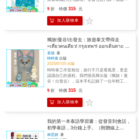
超強基礎【易學好記】簡易中文注音法，懂中
組成。 您知道泰文是由子音、母音、尾
句下方補充，生詞、相反詞、相似詞等等之相
國生活的各種場景，從市場購物到寺廟參拜，
文就會說泰語，每個單字都非常簡單實用，配
音、聲調符號組成一個字嗎？而母音可以擺放
315
關單字。 (5) 文章：透過文章可感受到泰國
9
折
特價
元
帶您一步步練習拼讀與閱讀。每課提供短文、
合相關圖片，圖文並茂，讓你快速記憶、迅速
的位置各有不同，看起來很複雜嗎？不要擔
的文化特色與充滿文人氣息的城市。 二、
詞彙學習與多樣化的練習題，讓您在學習泰語
吸收，易學易懂，可以立刻上手，在最短時間
心！學完本單元後您就可以牢牢記住！ 其
文法篇： 到泰國旅遊人與人溝通的
加入購物車
的同時，感受泰國文化的溫暖。不論您是想旅
輕鬆學好泰語的字母及單字。【很快學會】編
實泰文的字與字中間是沒有空格的，本單元會
『聽』、『說』顯得格外重要，如何快速理解
遊、學習還是移居，這本書都能成為您的好夥
排清晰，採中文、泰文、拼音對照，字母並附
教您找出區分音節、單字的重要線索！還有，
對方說的泰語，又可以說出一口泰國人聽得懂
伴。
音標，排版設計一目瞭然，一書在手，學習事
泰語的聲調和中文一樣重要，因為聲調不同，
的泰語呢？文法的能力更是大為重要了。
半功倍。動筆寫一寫，泰語很快學會。【自然
獨旅!曼谷!出發去：旅遊泰文帶得走
意思也會有所不同，要掌握聲調，就要先建立
文法篇裡特別加強泰文裡的符號、泰文的前綴
學習法】本書圖文對照的編排方式，將刺激你
=เที่ยวคนเดียว! กรุงเทพฯ! ออกเดินทาง: พก
聲調的概念！另外，泰文字母看似像毛毛蟲，
詞、泰文句法結構、泰文的語序、經常混淆的
的左右腦記憶功能，使你在學習中不斷突破、
พาภาษาไทยสำหรับการท่องเที่ยว
其實筆順非常規律，只要多練習就能征服泰文
詞彙用語、同音字、泰語破音字、外來語、重
喜德
著
進步，7天內掌握泰語字母的學習極限。這種以
喔！․第一部分｜基礎核心泰語 → 學完您將對
時時泰
出版
疊的詞彙等等。只要理解泰文文法規則，就可
最自然的學習法，絕對是華人學好泰語的第一
2025/07/25 出版
泰數字、子音、母音、聲調及尾音有透徹認
以愉快的在泰國暢行無阻。 三、隨身旅遊
本書。現在，您是不是躍躍欲試，想要學好泰
識！ 本部分的學習內容涵蓋泰語數字、44
小手冊： 小手冊收錄１８個旅遊急救單
時時泰工作室相信，旅行不只是看風景，更是
語呢？《學好泰語第一步》絕對能帶給您一個
個子音、35個母音、5個聲調及聲調規則、拼音
元，將出國可能遇到的人、事、物，預先幫您
認識自己的過程。我們很高興出版《獨旅！曼
好的開始！【附贈免費QR Code線上MP3音
方式與特殊讀音，這些都是建立泰語發音與閱
整理小抄，如：機場、飯店、購物殺價、點
谷！出發去》，這本手札記錄了一位年輕工程
檔】爲了使讀者學習最正確的發音、語調，本
讀基礎的核心內容。只要學會並熟悉這些基礎
菜、菜單、甜點、購買伴手禮、泰國水果、泰
師的曼谷獨旅故事。從學習泰文到勇敢踏上旅
書的標準錄音，以「免費QR Code線上MP3音
315
9
折
特價
元
內容，那麼拼讀、拼寫泰語絕對不是難事！當
國夜市名單、泰國貨幣、泰式按摩、化妝品、
程，作者用她的視角帶我們走進曼谷的街頭巷
檔」，呈現給讀者，行動學習，即掃即聽。自
您對字母形狀辨識、聲調記號判讀、尾音發音
節慶日、國家、在哪裡、方向與交通、顏
尾。希望這本書能激勵更多人，拿起背包，開
然可學到一口標準正確的泰語發音、語調，輕
加入購物車
或拼音規則感到掌握不易時，不要煩惱！可對
色。 本教材由兩位泰籍老師錄音（張君松
啟屬於自己的冒險。
鬆踏上學好泰語的第一步。
照第三部分的「學習困難」內容，幫助釐清各
老師和藍星老師），搭配一位中文播音員同步
種發音、拼讀觀念，才能讓練習更有效率！而
錄音。錄音時間長達六小時二十分。
學習本部分時，建議同步搭配第四部分「泰語
我的第一本泰語學習書：從發音到會話，
字母書寫練習」，進行字母與數字的習寫，透
初學泰語，3分鐘上手。（附贈線上
過反覆手寫練習加強學習記憶！․第二部分｜基
MP3）
林思妍
著
礎對話 → 學完您將能開口說出句型正確的泰語