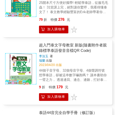
擾，特別領先全球開發了「VRP虛擬點讀
索，脫口而出 6.&& &泰語能力迅速提升 7.&&
流利上口。 ◆用耳朵加強聽說能力 為加強學習
25開本尺寸方便好攜帶! 輕鬆學泰語，征服毛毛
起來，就能學習文字長度再長一點的日常短句
用大眾運輸工具、點餐及飲品&hellip;&hellip;等
筆」，並獲得專利，希望這個輔助學習的工
&求職、上班、旅遊、貿易、經商、出差、洽公
效果， 最好能搭配本書的精質MP3， 學習純正
蟲！ 31堂課上完，絕對讓你驚呼，我看得懂泰
跟會話。經過發音課、文法課、單字課、會話
10大主題。 & 1. 附漫畫插圖，隨時隨地進入最
具，能讓讀者不僅不用再額外花錢，且使用率
都方便 【內容重點】 中文＋泰語＋簡易中文拼
道地的泰文， 有助你掌握實際的發音技巧， 加
文了！ 泰文教學經驗豐富的Erik老師帶著你，
課，就能用簡單的泰語和泰國人溝通了。 本書
佳溝通情境，你也可以成為泰語達人。 2. 分層
和相容性也是史上最高。 & 3. 「VRP虛擬點讀
音學習法 ●革新式學習法 無師自通 ●初學．自
強聽說能力。 ◆中泰對照，中文唸一遍、泰文
穩紮穩打徹底學會，泰文字母聽.說.寫。 這之
特色 ◆特點一：看起來困難的泰語字母，就這
學習：在每一部分中，每一個會話都有中文、
筆」就是這麼方便！ （1）讀者只要透過書中
276
79
折
特價
元
修最佳好幫手 ●教會您把泰文當母語，模仿泰
唸兩遍 線上MP3內容為中泰對照， 中文唸一
前你可能買過許多自學泰語書籍， 但總是翻了
樣變簡單了！ 每一個泰文字母除了有嘴型示範
泰文及泰語發音，以及文法小筆記、文化習俗
的QR Code連結，就能立即下載「Youtor
國人每天說的話 ●為了讓您的學習過程，如同
遍、泰文唸兩遍。 請讀者注意泰語老師的唸
幾頁以後發現， 你依舊無法理解泰語的發音規
及重點提示之外，還用羅馬拼音輔助記憶。加
加油站等延伸學習。 3. 您可以使用本書作為一
App」。（僅限iPhone和Android二種系統手
加入購物車
請個泰國人在你身邊一樣，特別聘請泰國老師
法， 跟著老師的發音覆誦練習， 才能講出最標
則。 本書從完全不懂泰文的角度出發， 我們不
上筆順示範圖及舉例單字記憶，很快就能學
本迷你字典，隨時隨地查閱所需要的單詞。 4.
機） （2）下載完成後，可至App目錄中搜尋需
錄音 ●你如果能夠每天一有空，就播放這些泰
準的發音， 反覆練習，自然說出一口流利泰
硬塞艱澀難懂的名詞， 或一大篇讀了三遍也看
會。同章還包括泰文特有「前引字」及聲調說
隨書附贈線上聽力QR code：由泰國老師親自
要的音檔或直接掃描內頁QR Code，將音檔一
國人錄音的線上MP3，跟聽跟唸 ●當你說泰語
文。 名人推薦 陳依僑 外語暢銷書作家陳依僑
不懂的中文解釋。 而是用最淺白的話告訴你泰
明。 ◆特點二：泰語文法說明一看就懂 本章將
錄音。 &
次從雲端下載至手機使用。 （3）當音檔已完
時，就可以輕鬆開口溜出來，和泰國人聊不停
強力推薦！ 這是初學泰語者的第一本單字書，
文字母究竟是怎麼回事， 搭配清晰的發音表，
超入門泰文字母教室 新版(隨書附作者親
泰文基本的詞性及慣用句型透過表格及例子解
成下載後，讀者只要拿出手機並開啟「Youtor
●單字力100%、會話力100%、閱聽力100%、
學起來很輕鬆，很有趣， 用中文唸泰語，趣味
由淺入深、循序漸進的學習。 讓泰文不再只是
說，讓泰文文法變得好簡單。 ◆特點三：超實
錄標準泰語發音音檔QR Code)
App」（內含VRP虛擬點讀筆），就能隨時掃
實用力100% 本書特色 特色1 本書為了方便入
橫生。 用看的，用聽的，用比的，都方便。 現
一團神秘符號， 而是輕鬆易懂的可愛字母！
用的生活單字 書中收錄的單字都是實用、必須
描書中頁面的QR Code立即讀取音檔（平均1秒
李汝玉
著
門者學習， 在每一單字和會話， 都用中文拼音
學現用，馬上說一口流利的泰語 &
(線上音檔連結P.4) 本書特色 ●一目了然，輕鬆
要背起來的單字。像是國家城市、身體部位、
內）且不需要開啟上網功能。 （4）「VRP虛
瑞蘭
出版
來標示泰語發音， 學習過程特別有趣， 需要講
學習無負擔。 ●《羅馬拼音＋注音聲調》使用
天氣、水果、蔬菜、動物、零食飲料、時間日
2023/04/20 出版
擬點讀筆」就像是點讀筆一樣好用，還可以調
泰語時， 只要對照著唸， 就可以和泰國人侃侃
羅馬拼音和注音聲調，對照泰語發音，直覺好
期、自然、情感、顏色、交通工具等，無一不
整播放速度（0.8-1.2倍速），加強聽力練習。
44個子音字母、32個母音字母、4個聲調符號
而談。 搭配線上MP3學習， 躺著聽，對於掌握
記，朗朗上口。 ●《泰語拼音練習表》列出字
是我們日常生活中天天會用到的字。 ◆特點
（5）「VRP虛擬點讀筆」比點讀筆更好用，具
想學泰語，卻被這串數字嚇跑嗎？ 讓本書助你
發音， 有事半功倍的成效。 特色2 這是一本非
母的每個發音變形，由老師一個音一個音的帶
四：情境模擬生活會話 每一課都有一個主題的
有定時播放、背景播放的功能，也可以自動換
一臂之力， 透過邊寫、邊念、邊聽，打好泰文
常簡單易學的泰語會話學習書， 句句簡單、好
著你唸過一次，讓你看到泰文就能唸。 ●《相
情境模擬對話，首先會介紹主題中的常用短
頁或是手動點選想要的頁數，聆聽該頁音檔。
字母基礎！ & ★最完整：泰文拼音元素完整收
記好用， 真實情境對話， 每一句會話都是你在
似字提示》選出寫法類似的泰文字，邊寫邊
句，再將這些常用短句套入會話中，並提供兩
179
9
折
特價
元
（6）如果讀者擔心音檔下載後太佔手機空間，
錄！ 網路上的習字帖，大部分都只有44個「子
和泰國人聊天時會碰到的， 句句迷你，絕對好
記，再次複習。 ●《泰文字帖》泰文字愈寫愈
個模擬情境對話讓讀者練習。 ◆特點五：QR碼
也可以隨時刪除音檔，下次需要使用時再下
音字母」的習寫，「母音字母」習寫極少，更
溝通， 讓您在泰國暢行無阻，輕鬆自由自在。
上手，也有種像畫纏繞畫的療癒感喔！ ●《例
音檔設計，隨掃隨聽 本書的QR碼，將帶領你進
加入購物車
載。購買本公司書籍的讀者等於有一個雲端的
遑論也十分重要的「泰文數字」了。 & 為了解
誠心推薦 台商代表---洪作維 這是一本很有創意
字配例句》每課後面附有例字和例句示範，且
入一個最有效、最新穎的學習領域。書中隨刷
CD櫃可隨時使用。 （7）詳細使用及操作方法
決學習者資料不完全、花太多心力在找資料上
的書，學習零壓力， 從字母及發音入門，很快
只選用已學過的泰文字母為讀者示範，確保你
隨聽與全書一次下載的QR碼，不需註冊會員，
請見書中使用說明。 & ※ 本書未提供光碟燒錄
的困擾，本書完整收錄了泰文的拼音元素：44
打好泰語紮實基礎。 會中文就能說泰語，經
每個單字都會唸，徹底複習。 ●「這個時候這
或額外安裝自己不熟悉的播放APP才能聽。
服務。 & ※ 雖然我們努力做到完美，但也有可
個子音字母＋32個母音字母＋4個聲調符號＋10
泰語44音完全自學手冊（修訂版）
商、旅遊都好用， 現學現賣，玩得快樂、說得
樣說」泰語實用句專欄，點菜、買東西、旅遊
（註：打包下載檔案為ZIP壓縮檔，請先安裝解