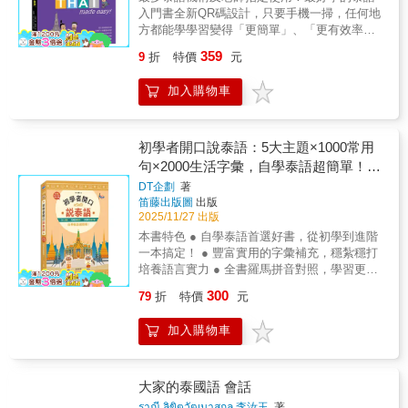
manzana（蘋果）、playa（海灘）、
是許多學習者的第一道關卡。本書從零開始，
入門書全新QR碼設計，只要手機一掃，任何地
examen（考試）、gratis（免費）‧在「文法
清晰的發音規則解說和實例練習，讓你快速掌
方都能學學習變得「更簡單」、「更有效率」
Gramática」單元，系統性地解說「三大基礎西
握每個音調的發音訣竅。搭配泰籍作者精心錄
了！本書能助你精準達成食衣住行的泰語基本
語文法」，為您建立穩固西語文法邏輯！
製的MP3示範音檔，你可以隨時隨地跟讀模
359
9
折
特價
元
溝通能力更是一本編排簡單、淺顯易懂、讓你
【例】名詞和形容詞的陽性、陰性西班牙語的
仿，輕鬆練就道地的泰語口音。2.單字、語法
學習無壓力、無負擔的泰語學習書從泰語字
名詞有陽性、陰性之分，通常名詞字尾出現
一次到位作者精選超過1300個外派出差、旅行
加入購物車
母、發音開始講解，並有音檔輔助，從零開始
「a」、「ción」、「sión」、「dad」時，代
觀光與當地生活時溝通必備的單字與句型，從
也能學利用課文、表格、插圖，輕鬆學會日常
表該名詞是陰性名詞；若名詞字尾沒有上述四
閒話家常到商務場合的簡單用語應有盡有，隨
生活會話、文法，打好泰語基礎而且不只是學
種情形，就是陽性名詞。例如：「perra」（母
時隨地都能找到適切的表達方式。3.日常短句
泰語、更學到泰國的迷人文化！泰語學習史上
初學者開口說泰語：5大主題×1000常用
狗）、「habitación」（房間）、「diversión」
即學即用本書收錄大量實用日常短句，例如：
第一本，最適合當作基礎教學、自學的課本
句×2000生活字彙，自學泰語超簡單！
（娛樂）、「calidad」（品質），皆為陰性名
「請說慢一點。」「可以用信用卡付費嗎？」
詞。「perro」（公狗），則是陽性名詞。2.實
「我想要開立活期存款帳戶和支票存款帳
（附QR Code線上音檔）
DT企劃
著
用單字篇：分門別類，涵蓋日常生活的西語單
戶。」生活一旦需要，翻開書立刻就能派上用
笛藤出版圖
出版
字、句型和對話！‧網羅「身分」、「身體」、
場，無需死記硬背也能靈活運用。★如何使用
2025/11/27 出版
「生活」、「住家」、「自然」、「旅遊」、
本書？1.結構清晰，適合自學或搭配課程你可
本書特色 ● 自學泰語首選好書，從初學到進階
「飲食」、「時間」、「數字」等九大主題，
以循序漸進地一課一課學習，也能根據需求直
一本搞定！ ● 豐富實用的字彙補充，穩紮穩打
豐富您的西語詞彙！‧從「用用看 ¡A
接跳到特定章節，例如在出差之前快速複習日
培養語言實力 ● 全書羅馬拼音對照，學習更輕
aprender!」開始，全書122個句型、1500個單
常工作對話，或在出發旅行前先熟練問路短
鬆有效率 ● 中泰對照朗讀發音MP3，聽力&口
300
79
折
特價
元
字，互相搭配，就是要您舉一反三，說出最適
句，靈活運用效率更高。2.掃描QR Code播放
說一次到位 泰語初學者自學首選！附全書MP3
切的西語！【例】用用看 ¡A aprender!Mi casa
音檔跟讀練習拿起手機對著第一頁的QR Code
線上音檔，初學也能馬上開口說！5大主題
tiene una cocina.（我家有一間廚房。）
加入購物車
掃描下去，走到哪裡都能跟著泰籍老師一起大
×1000常用句×2000生活字彙單字例句豐富實
cocina（廚房）escalera（樓梯）
聲朗讀，自然而然掌握道地發音和語調。只有
用，內容實用貼近生活 全書共分成五大章
habitación（臥室 / 房間）puerta（門）
透過反覆練習，你才能熟悉泰語的發音、聲調
節，以循序漸進的方式，引導讀者們學習泰
sala（客廳）terraza（陽臺、露臺）‧「講講看
和語法結構，一步步培養語感，讓泰語發音更
語。第1～3章介紹基本的泰語生活用語；第4章
大家的泰國語 會話
¡A conversar!」提供70組日常西語對話，您也
加流暢自然。本書特色◎專為自學者設計，輕
介紹泰國旅遊的實用會話例句；第5章介紹泰國
ราณี ลิขิตวัฒนาสกุล 李汝玉
著