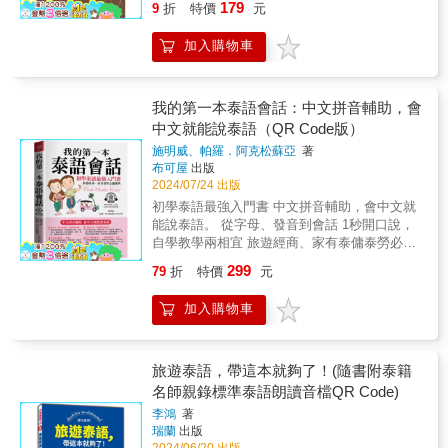
179
認知和開放的國際視野為目標，促進臺灣新生
9
折
特價
元
特色1. 交友必備：提供實用的泰文詞彙和語
的泰語！【內容重點】◆從踏上泰國會面臨到
世代在國際舞台上的積極參與和對話。" 增進自
句，幫助您自信地結交當地朋友，增進友誼。
的各種情況，從食衣住行、住宿、交通、 物、
信：鼓勵學習者勇於學習新語言，探索泰國社
加入購物車
2. 節慶指南：介紹泰國獨特的節慶文化，讓您
買特產、點菜、娛樂、匯兌、郵寄等層面，盡
會與文化，並在國際事務中自信地使用泰語，
更好地參與潑水節、水燈節等慶典。3. 美食攻
在本書中。◆懂中文就會說泰語，阿公、阿婆
開啟新的合作機會。
略：提供餐廳預約對話和常用詞彙，助您輕鬆
也能輕鬆開口說，活學活用、現學現賣，讓您
預約，盡享泰國美食。4. 路況導航：解決迷路
玩得快樂、說得流利。◆中文、泰文、中文拼
我的第一本泰語會話：中文拼音輔助，會
困擾，提供詢問道路的實用對話和詞彙。5. 美
音對照超實用，實況對話現學現用， 快速溝通
中文就能說泰語（QR Code版）
甲與藥局：增加自信，享受泰國的美容和醫療
有一套。◆泰文不熟沒關係，你指中文、他看
施明威、帕羅．阿克松蘇亞
著
服務。從壯麗的視野到城市的晚霞，這本書將
泰文也能通。從字母及發音入門，輕鬆學習零
布可屋
出版
幫助您在喧囂中感受生活的美好。希望《旅遊
壓力，打好泰語紮實基礎。◆幫助讀者在最短
2024/07/24 出版
泰文趴趴走II》能成為您旅行的好幫手，讓您的
時間快速學習，達到溝通目的，是初學及自修
初學泰語最強入門書 中文拼音輔助，會中文就
泰國之旅更加愉快、順暢和難忘。
的最佳幫手，讓自己成為多語的優秀人才。
能說泰語。 從字母、發音到會話 1秒開口說，
【附贈免費QR Code線上MP3音檔】◆因應時
自學教學兩相宜 旅遊經商、家有泰傭泰勞必備
代的進步，本書以「免費QR Code線上MP3音
寶典！ 本書專為初學泰語人士編寫， 從字母發
檔」，全新呈現給讀者。◆本書的有聲教材，
299
79
折
特價
元
音開始介紹， 精選基礎會話和單字， 以最簡易
從發音開始，內容為中文唸一遍、泰文唸兩
的句子表達。 泰語部分特加上中文拼音， 懂中
遍，第一遍為正常速度，第二遍唸稍慢，並留
加入購物車
文就能開口說泰語， 易學易懂，可以馬上套
空讓讀者覆誦練習。◆請讀者注意錄音老師的
用， 面對泰傭、泰勞、監護工、都能輕鬆開口
唸法，跟著老師的發音，才能講出最標準的語
說泰語。 【會中文就能說泰語】 1.&&& 從字
調，反覆練習，自然說出一口純正的泰語。
母、發音到會話，快速學會泰語 超實用情境對
旅遊泰語，帶這本就夠了！(隨書附泰籍
話， 快速溝通有方法， 活學活用， 無論旅
名師親錄標準泰語朗讀音檔QR Code)
遊、經商和泰傭、泰勞、泰配， 都都能輕鬆開
李鴻
著
口說泰語。 2. 1秒開口說，自學教學兩相宜 內
瑞蘭
出版
容豐富活潑、簡單易學， 馬上和泰國人聊不
2024/06/20 出版