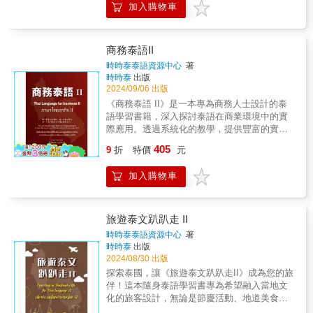
學泰國人常說的話，一起來說道地的泰語吧！
加入購物車
溜，一指也能通‧泰語一本搞定，成為泰國通‧
軟計畫在泰國投資10 億美金，和10萬名年輕人
5『附贈泰文小卡片』將泰文44個聲母、32個韻
中、泰、英、羅馬拼音對照，三語通‧馬上派上
A I訓練的機會，泰國成了大贏家，泰國經濟崛
母、數字、顏色及水果製做成實用隨身小卡
用場，隨心所欲吃喝玩樂◆泰國有很多華人，
起的時機，不容錯過，懂些基本泰語，觀光、
片，時時刺激大腦加強記憶力。
大部份是潮汕人，所以泰語很多發音都和台語
經商、工作都能更便利。◆超級玩家擁有本
商務泰語II
很像，我們學泰語就輕鬆多了。◆國人每年到
書，開口殺價、逛街血拼，變得真容易，不怕
時時泰泰語資源中心
著
泰國的觀光客近120萬人，泰傭、泰勞來台工作
被當成觀光客痛宰。在最短時間學到一口流
時時泰
出版
者約7萬人，也有很多企業和商人到泰國工作，
利、實用的會話，玩得自由自在。【本書特
2024/09/06 出版
泰語非學不可。◆旅遊泰語不需要很完整、不
色】◆簡易中文注音學習法：會中文就能說泰
《商務泰語 II》是一本專為商務人士設計的泰
需要說很長的句子、不需要像泰國人一樣説泰
語◆從字母及發音入門：輕鬆學會泰語單字&會
語學習書籍，深入探討泰語在商業環境中的實
英語，旅遊泰語只是旅遊時溝通的工具，簡單
話◆中文、泰語、中文拼音對照：一看就懂，
際應用。透過系統化的教學，提供豐富的實用
的單字、簡短的句子就行。◆身為旅遊記者和
自學好幫手◆附贈線上MP3：躺著聽．躺著
對話範例和情景模擬，本書旨在幫助學習者在
老師，在此特別介紹簡單、實用的旅遊泰語，
405
學，立即開口說泰語【自學好幫手】◆今周刊˙
9
折
特價
元
商務交往中自如應對，從參加會議、開設銀行
最符合您的去泰國玩的需求，隨身袋著走，旅
財訊報導：東協大躍進。微軟進軍泰國，泰國
賬戶到租車和尋找公寓等各種情境。此外，書
遊更輕鬆、玩得更有趣。【隨書附贈QR Code
將成亞洲新經濟發展中心，學好泰語是當務之
加入購物車
中也深入介紹泰國的文化背景，強調了解和尊
線上MP3音檔】本書附QR Code音檔，由外師
急。◆為了滿足初學者學習泰語的需求，從字
重泰國的宗教信仰和社會習俗，以建立有效的
做示範練習，發音純正標準。一定要跟聽、跟
母發音開始介紹，精選基礎會話、單字，情境
跨文化溝通。本書特色" 實用性強：提供大量商
讀才能學到標準的發音，請您搭配學習，多
式分類完整歸納、輕鬆記憶。泰語部分特加上
務場景下的實用對話和詳細情景模擬，使學習
旅遊泰文趴趴走 II
聽、多開口，泰語實力自然快速大增。
拼音，懂中文就能開口說泰語，易學易懂，可
者能夠實際運用於日常商務交流。" 文化洞察：
時時泰泰語資源中心
著
以馬上套用。◆看中文或拼音，就能立刻說泰
深入探討泰國的文化背景，包括宗教信仰和社
時時泰
出版
語，完全沒有學習的負擔，開口流利又道地，
會習俗，幫助學習者更好地理解並尊重泰國的
2024/08/30 出版
輕鬆學好泰語。幫助讀者快速學習，達到溝通
文化，促進有效溝通。" 語法和句構重點：特別
探索泰國，讓《旅遊泰文趴趴走II》成為您的旅
目的。◆會話、單字是學好外語的根本，本書
強調泰語的語法和句構應用，提高語言的精確
伴！這本隨身泰語學習書專為希望融入當地文
內容豐富活潑、簡單易學，是短時間＆高效率
度和流暢性，增強學習者的語言自然感。" 多元
化的旅客設計，無論是節慶活動、地道美食，
的最佳泰語學習工具書。用看的，用聽的，用
文化的視角：本書以培養學習者對東協國家的
還是日常對話，我們都有您需要的內容。本書
比的，都方便，現學現用，馬上能說一口流利