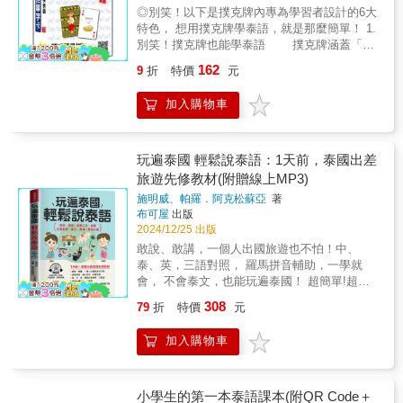
填鴨式痛苦死背硬記，一邊玩牌一邊記憶，用
音檔QR Code，超容易！ 附作者親錄標準
商、工作，都能更順利。【隨書附贈QR Code
◎別笑！以下是撲克牌內專為學習者設計的6大
溝通目的【附贈免費線上MP3音檔】◆本書特
最快樂的方式學泰語！ 5.別笑！隨身攜帶最方
越南語發音解說音檔QR Code，隨掃即聽，彷
線上MP3音檔】◆本書原為MP3版，因應時代
特色， 想用撲克牌學泰語，就是那麼簡單！ 1.
聘專業老師，錄製道地的泰語，請您多聽線上
便 標準撲克牌尺寸，好玩好順手，最適合
彿老師就在身邊，搭配攜帶方便的撲克牌，邊
進步，外師的標準錄音，以「附贈線上MP3，
別笑！撲克牌也能學泰語 撲克牌涵蓋「數
MP3內容，邊反覆練習，學習標準的發音和聲
親戚朋友一起同樂！隨身攜帶真輕巧，出國旅
聽邊學超容易。◎是撲克牌也是學習卡！
免費QR Code音檔」，全新呈現給讀者，行動
字」、「水果」、「購物清單」、「泰國料
調，發揮最佳效果。◆錄音內容為中文唸一
遊好實用！ 6.別笑！連老師也讚不絕口 由
162
9
折
特價
元
打開撲克牌玩一玩！每張撲克牌都有越南語、
學習，即掃即聽，隨時隨地，可提升泰語能
理」等四大類必學泰語單字，搭配可愛插圖練
遍、泰文唸兩遍，第一遍為正常速度、第二遍
最熟稔東南亞語言的黃國祥老師所著，完全了
中文解釋，加上MP3音檔輔助學習，讀一讀，
力。◆一定要跟聽、跟讀才能學到標準的發
習，勇敢開口說，自然而然學會泰語！ 2.別
唸稍慢，以利讀者覆誦學習，有助你掌握實際
解旅遊者的需求！ 泰語撲克牌玩樂性、學習性
加入購物車
跟著音檔，聽一聽，學習越南語一點都不難！
音，請您搭配學習，多聽、多開口，泰語實力
笑！用注音符號說泰語最簡單 每句泰語皆
的發音技巧，加強聽說能力，學好純正的泰
兼具，讓我們擺脫傳統枯燥的學習方法，用最
例：♠2Ă ăăn吃♥8PH phphở河粉♦2M mmẹ媽
自然快速大增。
用國人最熟悉的「注音符號」標示如何發音，
語。◆不用上補習班，有此一書，搭配精質
快樂的方式學習泰語吧！新版隨盒附泰籍名師
媽♣Amột 一
馬上學馬上說，開口說泰語就是這麼簡單！ 3.
MP3學習，就好像請了一位免費的泰語家教，
親錄標準泰語朗讀音檔QR Code，邊掃邊聽邊
別笑！邊聽邊學立刻跟著開口說 附上泰籍
玩遍泰國 輕鬆說泰語：1天前，泰國出差
是你自學泰語的好幫手。◆請讀者注意錄音老
學，學習更加分喔！◎泰語旅遊會話卡有什
名師親錄標準泰語朗讀音檔QR Code，輕輕一
師的唸法，跟著老師的發音，才能講出最標準
旅遊先修教材(附贈線上MP3)
麼？‧交通、購物、餐飲、住宿等旅遊用語，超
掃，跟著音檔輕鬆學習，立即就能說出一口標
的語調，反覆練習，自然說出一口純正的泰
實用！ 54張標準撲克牌涵蓋「交通」、
施明威、帕羅．阿克松蘇亞
著
準的泰語！ 4.別笑！邊玩邊讀最快樂 拋棄
語。
「住宿」、「餐飲」、「購物」、「玩樂」、
布可屋
出版
傳統的填鴨式痛苦死背硬記，一邊玩牌一邊記
「打招呼」、「生活用語」等等必備的萬用
2024/12/25 出版
憶，用最快樂的方式學泰語！ 5.別笑！隨身攜
句，還有泰國著名景點！‧搭配注音符號輔助立
敢說、敢講，一個人出國旅遊也不怕！中、
帶最方便 標準撲克牌尺寸，好玩好順手，
刻開口，超容易！ 每個泰語用語皆有注音
泰、英，三語對照， 羅馬拼音輔助，一學就
最適合親戚朋友一起同樂！隨身攜帶真輕巧，
符號輔助發音，只要跟著讀照著唸，開口說泰
會， 不會泰文，也能玩遍泰國！ 超簡單!超實
出國旅遊好實用！ 6.別笑！連老師也讚不絕口
語最容易！‧可愛插圖幫助對照、記憶，超方
用!出發前，翻翻就Go了，一書在手，遊泰自由
由最熟稔東南亞語言的黃國祥老師所著，
308
79
折
特價
元
便！ 每張撲克牌都有精美插圖幫助記憶學
自在。鄧麗君在清邁香消玉殞的關係，清邁是
完全了解旅遊者的需求！ 泰語撲克牌玩樂性、
習，隨看隨記最方便！‧隨盒附泰語朗讀音檔QR
泰國第二大城市，因此成為除了曼谷之外，華
學習性兼具，讓我們擺脫傳統枯燥的學習方
加入購物車
Code，超容易！ 附泰籍名師親錄標準泰語
人去泰國最愛的旅遊勝地。鄧麗君是廣受華人
法，用最快樂的方式學習泰語吧！新版隨盒附
朗讀音檔QR Code，隨掃即聽，搭配攜帶方便
喜愛的歌手，也是當代華語音樂最代表性人
泰籍名師親錄標準泰語朗讀音檔QR Code，邊
的撲克牌，邊聽邊學超容易！◎是撲克牌也是
物，因此，赴泰旅遊的觀光客激增二倍以上，
掃邊聽邊學，學習更加分喔！◎泰語生活單字
學習卡！ 打開撲克牌玩一玩！每張撲克牌
達到近120萬人；也有很多華人到這裡創業、移
小學生的第一本泰語課本(附QR Code＋
卡有什麼？‧數字、購物、美食等生活單字，超