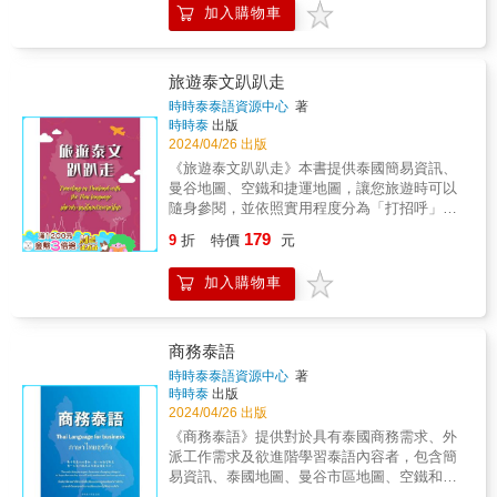
加入購物車
也開啟泰文閱讀的新里程碑，此外，也是學習
完基礎泰語的學員，進入閱讀文章的起點。
旅遊泰文趴趴走
時時泰泰語資源中心
著
時時泰
出版
2024/04/26 出版
《旅遊泰文趴趴走》本書提供泰國簡易資訊、
曼谷地圖、空鐵和捷運地圖，讓您旅遊時可以
隨身參閱，並依照實用程度分為「打招呼」、
「購物」、「泰式按摩」、「交通」、「飲
179
9
折
特價
元
食」、「旅遊景點」等六大情境，搭配前往泰
國旅遊時所用的單字以及簡單的句型，並附上
加入購物車
雲端QRcode連結，讓您旅遊沒煩惱！ &
商務泰語
時時泰泰語資源中心
著
時時泰
出版
2024/04/26 出版
《商務泰語》提供對於具有泰國商務需求、外
派工作需求及欲進階學習泰語內容者，包含簡
易資訊、泰國地圖、曼谷市區地圖、空鐵和捷
運地圖，使您在進行商務活動時能更了解各區