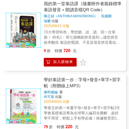
學經驗豐富的李汝玉老師深知您的需求，以快
者，還是希望複習泰語拼讀基礎的學習者，這
我的第一堂泰語課（隨書附作者親錄標準
速能夠聽、說為優先考量，精心選材，並搭配
本書都能成為您學習路上的好幫手。
泰語發音＋朗讀音檔QR Code）
輔助音標、音檔，力求讓學習者快速掌握泰語
會話的《大家的泰國語 會話》就此問世！ ★超
陳正娟（ANTHIKA MANOWONG）、阮國榮
（JIRASAK RAKKARN）、沈兆鼎、陳立洋
著
瑞蘭
出版
好學又有趣的會話，開啟泰語學習新境
2025/09/15 出版
界： 本書共有20課，會話情境多元，從最
常使用的數字說法、招呼用語、自我介紹，到
5大學習特色，帶您聽、說、讀、寫一次掌
和朋友閒聊、規劃假期，還有聊天氣、租房
握！ 特色1：用七個獨創拼音規則→讓您拼音
子，增強與日常的連結，高效學習！ 現
效率翻倍 泰語的聲調、子音及母音拼音看似複
在，就跟著以下單元結構，一步步掌握口說技
雜，其實皆有規律可循！本書將拼音規則整理
720
9
折
特價
元
巧，自信開啟泰語會話！●Step1 暖身實用單字
成「七大規則」，學習者只要配合圖表跟著練
｜認識關鍵單字，熟悉發音！用清楚的表格呈
習，便能輕鬆掌握發音規律，慢慢熟悉語調！
加入購物車
現泰文單字、輔助音標、中文意思，在開始會
特色2：用最自然的日常對話→帶您學習泰語基
話學習之前，先認識一些關鍵單字，為後續練
礎語法： 不用生硬的方式解說語法，而是透過
習打好基礎！例：อรุณสวัสดิ์ å-run-så-wǎd
日常對話，自然而然地讓學習者理解句型如何
早安ราตรีสวัสดิ์ ra-tri-så-wǎd 晚安●Step2 本
產生，以及正確的語序為何，帶您由淺入深掌
學好泰語第一步：字母×發音×單字×習字
課對話｜貼近生活情境，快速連結！用最貼近
握語法！ 特色3：用最貼近生活的內容→助您
帖（附贈線上MP3）
生活的情境學習泰語，聊天、點餐、買東
練習實用會話： 所有的會話內容皆取材自生活
施明威編
著
西……即學即用，有趣又好學！另外，因泰語
中最實用的主題，如自我介紹、購物、點餐及
布可屋
出版
在問候和稱呼上男女有別，每課的「本課對
日常互動等，讓學習者不僅能聽懂、讀懂，更
2025/09/10 出版
話」皆搭配精美插畫輔助練習，一看就能迅速
能夠開口說出來！ 特色4：用最貼心的泰中對
學泰文的第一本書字母×發音×單字×習字帖3天
分辨！例：方大明：ผมชื่อฟังต้าหมิงครับ ไม่
照及拼音→讓您自我學習： 就算沒有泰語老師
學會基礎泰語專為全球華人編寫全圖解．超好
ทราบว่า คุณชื่ออะไรครับ ：phóm-chèu-
也能放心自學！本書不但有泰文、中文對照，
學不用背，輕鬆上手初學必備！根據教育部108
fang-tà-míng-khrãb mài-sàb-wà khun-chèu-ǎ-
還有貼心的拼音標示，讓學習者學得最安心！
新課綱編輯而成國小泰語輔助教材資優生的跳
rai-khrãb ：我叫方大明，不知道妳叫什
特色5：整理出最常見的學習疑問及解決方法→
220
79
折
特價
元
板！基礎泰語立刻上手泰語發音，字母、筆