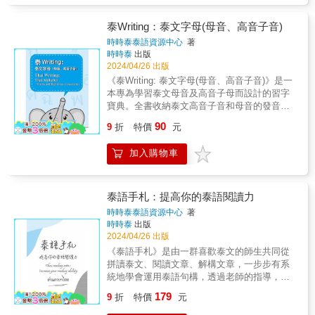
看，最擬真！ 勇敢說，泰語才會進步！旅
最愛。 熱帶渡假天堂的普吉島、芭達雅， 台灣
遊會話模擬最真實的情境，讓您開口說出最適
觀光客人數極多。 能懂些泰語，觀光、經商、
泰Writing：泰文字母(母音、高音子音)
切的泰語！&4.暢遊泰國QA，最深入！ 泰
工作都能更便利。 本書特色 簡易中文注音學習
時時泰泰語資源中心
著
國提供哪些型態的住宿？哪一道是最具代表性
法，會中文就能說泰語 ◆馬上可以說：懂中文
時時泰
出版
的泰式料理？「暢遊泰國QA！」讓泰國達人為
就會說泰語，大家都能輕鬆開口說。現學現
2024/04/26 出版
您細數泰國生活大小事，讓您更了解泰國，融
賣，立即套用。 ◆馬上可以聽：中文、泰語、
《泰Writing: 泰文字母(母音、高音子音)》是一
入當地文化！&5.全書泰語皆附上泰語發音標示
中文拼音對照超實用，快速溝通有一套。 ◆一
本專為學習泰文母音及高音子母而設計的習字
法，最好唸！ 全書所有單字、會話都貼心
指也能通：泰語不熟沒關係，你指中文、他看
寶典。全書收納泰文高音子音和母音的發音、
加註泰國官方公定的泰語發音標示法，讓您無
泰語也能通。赴泰國觀光、生活必備隨身書，
筆劃，並加入重要單字的教學，讓讀者在學習
壓力，輕鬆開口說泰語！&6.精采齊全的附錄，
聽說手比皆可通。 &
90
9
折
特價
元
字母的同時，輕鬆掌握實用單字。本書精心提
最多元！ 泰國地圖、泰國的水果和節慶
供泰文的QRcode音檔，讓您可以隨時隨地透過
&hellip;&hellip;，一次備齊所有玩泰國想知道的
加入購物車
聆聽來提升發音準確度，同時進行寫字練習。
大小細節，玩泰國帶這本就夠了！&7.掃描QR
無論您是初學者還是想要加強泰文書寫技巧的
Code下載朗讀音檔，最方便！ 特聘泰籍名
讀者，《泰Writing》都是您學習泰文的理想夥
師錄製標準泰語朗讀音檔，掃描QR Code即可
伴。
下載，一邊旅遊一邊聆聽，立刻就能說出一口
泰語手札：提高你的泰語閱讀力
漂亮又道地的泰語！&& 《旅遊泰語，帶這
時時泰泰語資源中心
著
本就夠了！》全書泰語皆附有羅馬拼音，只要
時時泰
出版
帶著本書，就能開口說泰語走遍泰國！
2024/04/26 出版
《泰語手札》是由一群喜歡泰文的師生共同從
拼讀泰文、閱讀文章、解構文章，一步步有系
統地學會運用泰語句構，透過老師的指導，開
姶泰文寫作。手札中涵蓋「自我介紹」、「學
179
9
折
特價
元
習泰語」、「尋找幸福的價值」等。這些文章
不僅記錄師生共學、共讀、共創的成長痕跡，