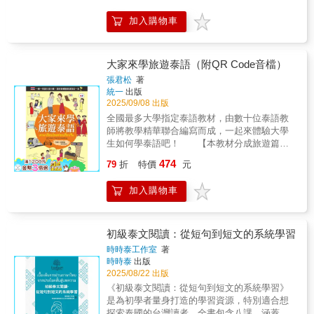
麼名字？達琳：ดิฉันชื่อดารินค่ะ ：dǐ-chán-
幫您突破學習關卡： 毛毛蟲似的字母總是無法
順、單字、會話，一本OK。一口氣學會泰語發
chèu-da-rin-khà ：我叫達琳。●Step3 練習
區分清楚？擔心總是念錯聲調？常記不起拼
加入購物車
音、和單字、會話。【大家的泰語，超好用】
說說看｜多樣實用句型，不怕開口！包括「句
音？老是搞錯句子順序？這些都有解方！書中
◆本書根據教育部108新課綱編輯而成，是國小
型練習」及「換詞練習」，先熟悉常用句型，
整理出5大學習常見疑問及解決方法，讓學習者
學生最佳泰語學習輔助教材。 ◆一般人多學點
再學習可以代換的實用單字！不再只是背句
今後學習泰語時不再手忙腳亂！ 自學、上課兩
泰語，無論是赴泰國旅遊或商務往來，都能增
大家來學旅遊泰語（附QR Code音檔）
子，更能融會貫通，真正應用於日常！例：句
相宜，想從零開始學泰語，就用《我的第一堂
加彼此的親切感，對於業務推廣更是無往不
型練習→คุณมี เบอร์โทรศัพท์ ไหมคะ /
泰語課》！從發音、拼音、書寫、閱讀到口
張君松
著
利。◆對有心南進的台商而言，自己稍微懂些
ครับkhun-mi- ber-tho-rå-sǎb -mái-khã / khrãb你
統一
出版
說，帶您披荊斬棘征服泰語！ 由文藻大學
基礎的泰語，也不怕中間的翻譯有問題。◆不
2025/09/08 出版
有 電話號碼 嗎？換詞練習→ไลน์ line
本東南亞學系陳正娟（ANTHIKA
論是跟團、自助旅行，或洽公、商貿，無論是
LINEอีเมล e-mail 電子郵件●Step4 延伸學習
MANOWONG）、阮國榮（JIRASAK
全國最多大學指定泰語教材，由數十位泰語教
為了何種目的赴泰，能懂當地人的語言，深入
｜補充泰語詞彙，逐步累積！隨著學習的深
RAKKARN）、沈兆鼎、陳立洋四位名師聯手
師將教學精華聯合編寫而成，一起來體驗大學
瞭解風俗民情，甚至認識當地人，那種成就感
入，是不是想認識更多泰語單字呢？擴充詞彙
編寫的《我的第一堂泰語課》，專為泰語初學
生如何學泰語吧！ 【本教材分成旅遊篇與
和奇妙經驗，都能為旅途增添色彩，觀光、經
量，不僅能讓日常交流更加順利，旅遊時也能
者設計，從語音與拼讀規則、常用句型、實用
文法篇，隨書贈送彩色印刷精美隨身旅遊小手
474
商、工作都能更便利。◆家有泰勞、監護工、
79
折
特價
元
更自在地體驗當地人文風情！例：วัน
會話、排解學習障礙到字母書寫練習，建構一
冊】 一、旅遊篇： 每堂課由生詞、對
泰傭、泰國新娘、泰國新住民，也可迅速溝通
มาฆบูชา wan-ma-khå-bu-cha 萬佛節 3月3
套由淺入深、理論與實務並重的學習路徑。只
話、句型練習、常用句子、文章所構成。
零障礙。【快樂踏出第一步】◆針對完全沒有
加入購物車
日วันสงกรานต์ wan-sóng-kran 宋干節╱潑水
要依照以下規劃學習，必能提升學習效率與語
(1) 生詞：每個泰文生詞標示詞性、拼音、中文
泰語基礎者編寫，幫助初學者一步步學好泰
節 4月13日～15日 《大家的泰國語 會
言運用能力。全書分為5大部分，讓您循序漸
及英文。 (2) 對話：由泰籍教師精選18個旅
語，每個字母詳列音標、中文拼音，及單字、
話》專為想先掌握泰語聽、說技巧的初學者設
進，摸透看似複雜但有其規律的泰語！ 全
遊主題，道地介紹赴泰常用會話，如：泰國四
中文意思、中文拼音。簡明易懂的發音及筆
計，學習如何活用於日常生活中的基本交流、
書5大部分包含「認識泰語」、「基礎核心泰
個區域的獨特料理、泰式按摩、去泰國寺廟做
初級泰文閱讀：從短句到短文的系統學習
順，一小時速成學會，輕鬆打好泰語基礎。 初
旅遊時的點餐或購物，讓您輕鬆應對，泰語會
語」、「基礎對話」、「學習困難」、「泰語
功德、宋干節的長者祝福水儀式、放水燈等
時時泰工作室
著
學必備。【本書特色】●泰文的子音、母音、聲
話一點都不難！
字母書寫練習」，每個部分的內容皆相互銜
等。會話裡泰文呈現橘色的是本課生詞。
時時泰
出版
調符號介紹● 字型結構筆順，簡明易懂● 字母
接、環環相扣，只要依照順序循序漸進學習，
(3) 句型練習：本課出現過的或易犯錯的句型，
2025/08/22 出版
練習，動手寫寫看● 泰文附音標、中文拼音真
必能完整建立泰語聽、說、讀、寫能力！․認識
再以例句反覆練習。例句下方補充，生詞、相
《初級泰文閱讀：從短句到短文的系統學習》
好學● 圖文對照，加深學習印象● 短時間學會
泰語 → 學完您將會對泰文有基本概念，提升對
反詞、相似詞等等之相關單字。 (4) 常用句
是為初學者量身打造的學習資源，特別適合想
泰語的字母和單字● 快速學好泰文，輕鬆打下
泰語的掌控度！ 本部分先學習泰文的基本
子：補充與本單元有關的常用句子，並且於例
探索泰國的台灣讀者。全書包含八課，涵蓋泰