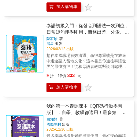
常面臨西語發音方式與文法架構的學習痛點與
泰文字母筆劃引導，幫助快速掌握正確寫法◎
檔，讓你迅速學會最自然道地的44音！字母結
挑戰。因此，設計了《實用西語，一本搞
加入購物車
熟悉常用字詞：精選初級必備單字，實際動手
構+書寫筆劃+發音技巧+生活單字+日常會話從
定！》這本西班牙語入門學習書，將龐雜的西
寫更快熟悉字形、加深印象◎練出穩定筆感：
認字、發音到動手書寫，一步一步打好泰語基
班牙語系統精粹出最易於吸收的學習架構，期
反覆描寫與臨摹，提升手眼協調，泰文寫得更
礎！加上羅馬拼音與注音聲調小老師跟著唸、
待能為西語初學者提供一套系統化、解說清晰
穩、更順◎邊寫邊聽更好記：搭配泰籍作者親
跟著寫，輕鬆掌握發音、語調及節奏！★解說
泰語初級入門：從發音到語法一次到位，
且具高度實用性的西語自學指南。 本書從
錄雲端音檔，加深字形、讀音與字義連結
詳盡，想學不會都很難！‧泰文字源：了解毛毛
日常短句即學即用，商務出差、外派、旅
扎實的「基礎發音篇」教學，到分門別類的
蟲文字的起源發展與特色‧語調規則：快速掌握5
行自信應對
「實用單字篇」運用，搭配音檔，讓您實用西
陳家珍
著
種泰語聲調的唸法與技巧‧書寫筆劃：影片示範
晨星
出版
語一本搞定！1.基礎發音篇：穩扎穩打，踏踏
筆順和寫法，跟著寫、忘不了‧生活單字：精選
2026/02/12 出版
實實地奠定西語口說基礎！‧詳盡說明5個母音、
最常說、最實用的核心單字‧日常會話：現學現
22個子音、14個雙母音及4個三母音的發音重
想在泰國職場有效溝通、贏得尊重或是在旅途
說，道地泰國生活用語一次上手‧鍵盤打字：圖
點，再搭配「拼拼看 ¡A practicar!」、「唸唸看
中迅速融入當地文化？這本書是你通往泰語世
解輸入法安裝與打字訣竅，聊天、發動態輕鬆
¡A leer!」、及「說說看 ¡A hablar!」等，帶您
界的最快捷徑！從和母語者輕鬆對談到處理日
自如本書特色◎大開本修訂版優化使用功能，
迅速掌握標準西語發音！【例】字母：B b發
常工作從逛街試穿、街頭問路到結交新朋友只
閱讀、手寫、筆記都更便利，學習更輕鬆◎來
333
9
折
特價
元
音：ㄅ發音重點：嘴巴緊閉，讓空氣從嘴唇爆
要拿書隨手一翻，就能立即派上用場！從零開
自泰國資深專業教師用超過二十年功力教你如
出，發出像是注音「ㄅ」的聲音。拼拼看 ¡A
始，一步一步建立自信讓泰語成為你職場與生
何完全自學毛毛蟲文字◎以藍紅綠色清楚標示
加入購物車
practicar!：ba‧be‧bi‧bo‧bu唸唸看 ¡A leer!：
活的強大助力！★自信應對每一個場合先閉上
中、高、低子音，搞懂分類、聲調及拼音事半
barato（便宜）、bola（球）、banco（銀行）
眼睛想像一下：在泰國的工作情境中，你能與
功倍◎發音不道地別擔心，泰籍作者親錄雲端
說說看 ¡A hablar!：Bienvenido.（歡迎光
母語人士輕鬆交流；漫步於泰國街頭，你能自
音檔，示範最在地的發音與聲調
臨。）、¡Bien hecho!（做得好！）‧在「重音
在地與當地居民閒談、討價還價；身處異國機
我的第一本泰語課本【QR碼行動學習
Acento」單元，將說明化繁為簡，精粹出「五
場，你更能迅速解決各種突發狀況。這本書不
版】 ：自學、教學都適用！最多第二外
個重音規則」，幫您正確掌握西語獨特的節奏
僅要帶給你語言能力，更要賦予你自信與從
語、語言中心、網路課程指定教材！
白知姈
著
與重音位置！【例】母音和子音n、s結尾的
容！★內容亮點：現學現賣、即學即用告別零
國際學村
出版
詞，重音在倒數第二個音節。silla（椅子）、
散學習資源，讓學習變得更高效、更有系統！
2025/12/30 出版
mapa（地圖）、leche（牛奶）、
1.發音全掌握，聲調不再是難題泰語的5個聲調
最多泰語機構及老師指定使用！最好學的泰語