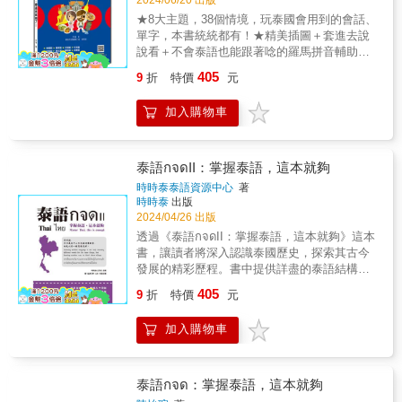
停。 錄音教材有助你掌握發音技巧， 加強聽說
★8大主題，38個情境，玩泰國會用到的會話、
能力， 學習純正道地的泰語， 是你自學泰語的
單字，本書統統都有！★精美插圖＋套進去說
好幫手。 3.中文拼音對照，一指通 會說中文就
說看＋不會泰語也能跟著唸的羅馬拼音輔助，
能說泰語， 現學現賣， 泰語不熟沒關係， 你
本書最好用！★還有「暢遊泰國QA」、泰國相
指中文、他看泰語，也能通。 從字母及發音入
405
9
折
特價
元
關介紹，一書在手，泰國暢行無阻！&史上最好
門， 學習零壓力， 輕鬆打好泰語基礎。 4.聲音
用、最歡樂的泰語旅遊會話書，就是《旅遊泰
＋教材雙效合一，完整收錄單字、會話 QR
加入購物車
語，帶這本就夠了！》&38個情境，玩泰國會用
Code行動學習音檔，由專業錄音老師錄製， 完
到的會話、單字，本書統統都有！精美插圖＋
整收錄會話、單字、發音， 由外籍老師親自錄
羅馬拼音輔助，好查又好用！&เที่ยวทั่วไทย
音，標準唸出正確發音。 內容為中文唸一遍，
สบายใจด้วยเล่มนี้邊玩邊學！萬事OK！&&★旅
泰語กจดII：掌握泰語，這本就夠
泰語唸兩遍， 第一遍為正常速度、第二遍唸稍
遊泰國會遇到的8大種情境，本書統統都有！．
慢， 反覆練習，自然說出一口純正的泰語。 &
時時泰泰語資源中心
著
準備篇&& ．機場篇&& ．交通篇&& ．住宿
時時泰
出版
書搭配聽QR Code行動學習音檔， 躺著、坐
篇．用餐篇&& ．觀光篇&& ．購物篇&& ．困
2024/04/26 出版
著、站著、開車、坐捷運都合用， 學好泰語，
難篇&&★本書4大主軸，旅遊泰國一定用得
時空、姿勢，輕鬆無上限。 【最特別的學習方
透過《泰語กจดII：掌握泰語，這本就夠》這本
到！1.最好用的一句話，代換單字立即就能開
式，很快學會泰語】 ◆一聽就會 聲音＋教材雙
書，讓讀者將深入認識泰國歷史，探索其古今
口說！ 精選38種場合中最好用的一句話，
效合一，全方位學習零障礙，效果立現。精心
發展的精彩歷程。書中提供詳盡的泰語結構，
最好用的一句話不僅生活化、道地，還另外列
設計的單元，內容豐富活潑、簡單易學，有助
使讀者能夠熟悉拼音系統，輕鬆掌握泰語的基
405
出數個相關單字，只要代換練習看看，立即就
9
折
特價
元
你掌握實際的發音技巧，加強聽說能力，學習
本要素。同時，透過對句構的深入理解，讀者
能說出上百句泰語！&2.實境會話，開口跟泰國
純正道地的泰語。 ◆不花錢，自學好幫手
將打下堅實的基本功夫，為更高層次的語言學
人說說看！ 針對8大篇38種情況，以最好用
加入購物車
不用上補習班，有此一書，就好像請了一位免
習奠定基礎。此外，書中也融合了實用的按
的一句話延伸內容，實境模擬最逼真的情境對
費的泰語家教，是你自學泰語的好幫手。請讀
摩、銀行及節慶等相關會話內容，使讀者能夠
話。只要運用基本句型，不管遇到什麼場合，
者注意錄音老師的唸法，跟著老師的發音，才
在真實情境中自信應對，進一步提升語言應用
都能在不知不覺中就能和泰國人展開對話！&3.
能講出最標準的語調，反覆練習，自然說出一
能力。
泰語กจด：掌握泰語，這本就夠
暢遊泰國QA，原來這就是泰國！ 想去泰國
口純正的泰語。 ◆旅遊經商必備寶典 收集泰國