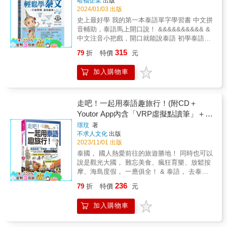
哈福企業
出版
學 泰文字以藍色印刷、中文以黑色印刷，會話
2024/01/03 出版
重要泰文單字以黑色底線清楚標示，學習效果
史上最好學 我的第一本泰語單字學習書 中文拼
事半功倍。 打下扎實泰文基礎 從認識泰語生詞
音輔助，泰語馬上開口說！ &&&&&&&&&& &
&rarr;熟悉泰語會話&rarr;強化泰文造句能力
中文注音小把戲，開口就能說泰語 初學泰語最
&rarr;補充必備泰語常用句子&rarr;反覆聽朗讀
強入門書 泰語單字下面，都有中文拼音 會中文
音檔，藉由這五大學習步驟，記憶力及溝通能
315
79
折
特價
元
就可以說泰語。 ◆中泰對照，迷你辭典 ◆泰文
力大提升，與泰國人對談或電子郵件聯絡更有
自學速成單字書 ◆中文注音小把戲，讓學泰語
信心。 應酬．匯款．投資等，二十大類別商業
加入購物車
好輕鬆 ◆收錄使用頻率最高字彙 ◆情境分類編
會話 將商業會話息息相關的場景分門別類，由
排，容易學習 ◆泰語下面有中文拼音 ◆全球華
自我介紹開始一步一步輕鬆完成二十大類別商
人皆可快速學會說泰語 今周刊．財訊報導：東
業對話，只要二十週即可有基礎泰語商業會話
協大躍進。 東協10國將成亞洲新經濟發展中
走吧！一起用泰語趣旅行！(附CD＋
的能力，無論是生活、洽商、旅遊都OK喔！
心！ 泰國是東協10國的創始會員國， 國人到泰
Youtor App內含「VRP虛擬點讀筆」＋防
國，經商、投資、觀光、自助旅行、背包客的
水書套)
璟玟
著
人， 越來越多， 一到泰國到處都會碰到台灣
不求人文化
出版
人。 ◆會中文就能開口說泰語 國內也有不少泰
2023/11/01 出版
國監護工、家事服務、泰國女孩嫁到台灣來，
泰國， 國人熱愛前往的旅遊勝地！ 同時也可以
成為台灣新住民。 泰國豐富的觀光資源、物美
說是觀光大國， 難忘美食、瘋狂育樂、放鬆按
價廉的消費，更是台灣觀光客度假的最愛。 隨
摩、海島度假， 一應俱全！ & 泰語， 去泰國
著兩地經貿往來的密切， 也有不少到泰國洽
前先認識泰語， 是親近泰國的最好方式。 除了
公、商務的人士。 台商能懂些泰語，也不怕中
236
79
折
特價
元
學習和當地人交流外，也深度探索泰國之美。
間的翻譯有問題， 觀光、經商、工作都能更便
& 專屬的完美旅遊都能一本獲得， 輕鬆上路、
利。 【內容重點】 ◆從字母發音開始介紹，有
加入購物車
零負擔出國趣泰國玩！ & 如果已經下定決心，
系統地將單字分門別類 先學單字是初學泰語的
那就做足準備、放手一搏、盡情揮灑， 一起趣
基本要求， 單字懂越多，聽說讀寫能力才能突
一趟不負此生的完美泰國旅行吧！ & 悠閒度假