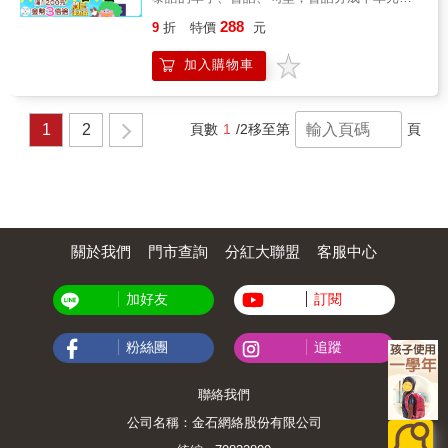
面裡比較重要的常用關鍵字。 & 我們看到了讀
涵蓋旅遊與日常生活情境，並適時補充泰國文
者層的需求、我們看到了讀者層的渴望 & 因
288
9
折
特價
元
化解說與實用字彙、例句等。 除了指導如何學
此，我們打造出史上第一本最別開生面的泰語
泰語，本書「泰語與你」的諧音，巧妙將泰語
單字學習書，保證以目前在泰語學習市場上，
加入購物車
的學習與生活連結在一起，讀者透過泰語了解
絕對是前所未見的曠古絕今之作，全書以實境
泰國生活，或是透過生活理解泰語的使用，達
照片羅列出單字加以學習，讓你學到最活用的
成「生活即文化、文化即生活」的學習目標，
單字。 & 圖解設計，要如何最詳細？例如：一
為學習泰語的最佳參考書。 台灣這些年來積極
1
2
頁數
1
/2
移至第
頁
開始一定會學過燈的單字是「ไฟ」，可延伸出
推動新南向政策，東南亞新住民不僅豐富了國
了解路燈是「ไฟถนน」，那進一步再把燈細分
內族群結構，同時也帶來多元文化樣貌，國人
成「夜燈、吊燈、立燈、手電筒」等等，目前
與泰國有許多經貿上的往來，泰國更是東南亞
的學習，你分得出來嗎？傳統的學習讓你好像
旅遊地的首選，其佛教信仰廟宇文化常能引發
學了很多，但生活中會用到的單字卻總是零零
心靈契合。 本書緣起於作者於社區大學開設之
落落，這個不知道、那個不清楚。但是本書在
泰語班、泰國文化巡禮課程，進而推出工作
類似的單元中，以上述為例，對照的中文自當
坊、泰國菜、泰拳、藤球等十足泰味體驗，所
關於我們
門市查詢
分紅大聯盟
客服中心
不在話下，其燈類單字多會以加入圖片以供讀
累積數年教學經驗集結成書，便於讀者課堂上
者一看便知。全圖解另有其他的好處，例如：
循序漸進學習，或課後自修之用。學習本書，
泰語單字翻成中文之後，有些詞難免有落差，
加好友
訂閱
除了習得正規泰語，也能體會泰國文化之美，
但是坊間的單字書，礙於版面或是因文化背景
不論是赴泰國旅遊、生活或與泰人往來，更加
的不同而難以解說，往往都把字義縮減成最簡
得心應手。 本書特色 1.&& &清楚的泰國口
粉絲團
追蹤
單的字面解釋。但不知道單字的差異性就隨便
音，讓您學習發音沒問題 2.&& &泰文字加大且
亂用，只會打壞你想要用泰語表達的美意，因
單字間預留空格，讓您輕鬆好閱讀 3.&& &日常
為你說出來的泰語只會讓泰國人聽了一頭霧
會話的泰文與句子，讓您學習更實用 4.&& &介
聯絡我們
水！而全圖解的學習可以清楚避免這種窘境。
紹泰語組成四元素，精心繪製，圖解泰語筆劃
& 收錄 10 大主題，從居家生活到參加派對，全
公司名稱：金石網絡股份有限公司
筆順 5.&& &標示聲調數字及拼音可即看即說 &
部一次囊括，學習內容最豐富！實用單字、單