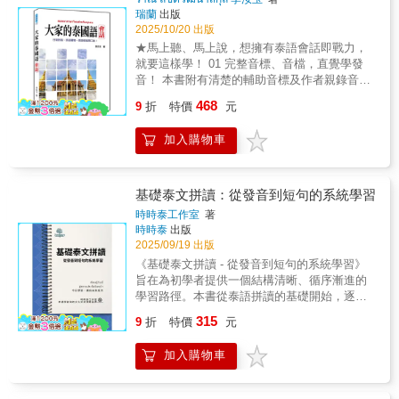
能大膽使用西語進行溝通表達！【例】講講
鬆上手：只要有一點泰語基礎，即可使用本
的行政區域，讓讀者能透過此書增進泰語實
瑞蘭
出版
看！ ¡A conversar!A: ¿Cómo es tu casa? 你的
書，快速掌握實用表達，輕鬆入門◎商務、短
力。本書豐富的內容，能全方位充實泰語字彙
2025/10/20 出版
家是什麼樣子？B: Mi casa tiene tres
期生活、旅行，全方位適用：收錄日常生活各
與會話句型，對初學者來說無疑是一本全能的
★馬上聽、馬上說，想擁有泰語會話即戰力，
habitaciones, dos baños y un patio. 我的家有
種情境，讓在長期工作、短期生活或旅遊觀光
泰語入門學習書！全書中泰對照單字、例句、
就要這樣學！ 01 完整音標、音檔，直覺學發
三間臥室、兩間浴室和一個院子。3.學習音
的你，都能自在應對
搭配專業老師錄製的MP3音檔，走到哪聽到
音！ 本書附有清楚的輔助音標及作者親錄音
檔：由José老師和Esteban老師一同錄製，請
哪，記憶更深刻、聽說更流暢！活用本書，相
檔，即使還不熟悉泰文字母，也能透過聽力訓
邊聽邊學，學好最實用的西班牙語！ ‧本書採用
468
信一定可以達到意想不到的學習效果唷！
9
折
特價
元
練，讓您自然而然開口說！ 02 豐富單字，用字
「西語唸一遍、中文唸一遍」的雙軌對照錄
更多元！ 依照每課情境，精選豐富多樣的單
音，讓您沉浸在中西雙語的學習環境，縮短雙
加入購物車
字。再也不怕找不到適合的詞彙，讓您的表達
語轉換時間，學習效果更加倍。‧掃描封面QR
更流暢！ 03 情境會話，自信開口說！ 擺脫生
Code即可直接播放音檔，隨時隨地都能邊聽邊
硬的課文，學習數字、招呼語、打電話……用
說，行動學習效率高。 藉由《實用西語，
輕鬆有趣的會話單元，讓您逐步建立泰語口說
基礎泰文拼讀：從發音到短句的系統學習
一本搞定！》學好5個母音、22個子音、14個雙
邏輯，迅速融入生活！ 04 實用句型，隨時派上
母音及4個三母音的發音重點，認識122個句型
時時泰工作室
著
場！ 怕學了卻不知道怎麼用？本書收錄高使用
及1500個單字，還有70組對話，只要跟著反覆
時時泰
出版
頻率的實用句型，並配合單字代換練習，讓您
練習，必能一舉征服西語！
2025/09/19 出版
反覆記憶、靈活運用！ 說遍泰國無敵手！直覺
《基礎泰文拼讀 - 從發音到短句的系統學習》
學習泰語會話，這一本就夠！清楚易懂的輔助
旨在為初學者提供一個結構清晰、循序漸進的
音標、作者親錄音檔，套用最貼近日常的情
學習路徑。本書從泰語拼讀的基礎開始，逐步
境，讓您聽了就會說，輕鬆旅遊、購物、交朋
帶領讀者掌握中音子音、高音子音、低音子音
315
友！★本書適用對象：˙泰語好有趣，但覺得泰
9
折
特價
元
與母音的發音規則，並進一步熟悉聲調的應
文字母太複雜，想先學習怎麼開口說？˙想要輕
用，最終過渡到短句的拼讀練習。本書的設計
鬆學會泰語，開心旅遊交朋友？˙因工作需求，
加入購物車
理念是「由淺入深，循序漸進」。每章節都包
急迫地需要具備口說能力？˙很怕太難又不實用
含拼讀練習與選擇題，幫助學習者反覆練習，
的泰語會話書？有上述需求的讀者有福了！教
鞏固發音與詞彙的記憶。無論您是完全的初學