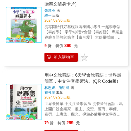
都有泰語、中文解釋，加上注音符號輔助發
民，知名藝人淩峰也移民到這裡定居多年。此
贈泰文隨身卡片)
實用！ 54張標準撲克牌涵蓋「數字」、
音，讀一讀，跟著音檔，聽一聽，學習泰語一
外，泰國的芭達雅、普吉島和泰式按摩，也都
「水果」、「購物清單」、「泰國料理」等四
張君松
著
點都不難！
深受大家喜愛，走吧！用簡單泰語到泰國去走
大類必學泰語單字，隨身攜帶最輕巧，出國旅
統一
出版
走！【本書特色】◆單字簡單、句子簡短，簡
遊最實用！‧搭配注音符號輔助立刻開口，超容
2024/09/30 出版
單易學，◆好用好說，馬上和泰國人聊開來，
易！ 每個泰語單字皆有注音符號輔助發
從零開始打好基礎跟著泰國小學生一起學泰語
◆現學現用，隨心所欲，吃喝玩樂◆泰、中、
音，只要跟著讀照著唸，開口說泰語最容易！‧
【泰好學】 字母x拼音x會話【泰好聽】 專業曼
英、羅馬拼音對照，三語通◆旅游、生活必備
可愛插圖幫助對照、記憶，超方便！ 每張
谷腔泰語教師錄音【泰可愛】 大份量插圖，越
會話，一指通◆附線上MP3，躺著聽．躺著
撲克牌都有精美插圖幫助記憶學習，隨看隨記
學越有趣【泰貼心】 贈泰文隨身卡片(字母／數
學，泰語開口說◆旅遊、導遊、赴泰工作、創
360
9
折
特價
元
最方便！‧隨盒附泰語朗讀音檔QR Code，超容
字／顏色／水果)本書5大特點：1『泰文字加大
業、企業老闆、雇主、泰傭、泰勞必備【3分鐘
易！ 附泰籍名師親錄標準泰語朗讀音檔QR
更好學』看到毛毛蟲文字就緊張嗎？本書特別
立即開口說泰語】‧羅馬拼音對照，一學即會。‧
加入購物車
Code，隨掃即聽，搭配攜帶方便的撲克牌，邊
將泰文字體加大，讓初學者閱讀泰文字更容
隨句英文翻譯，中、英、泰會話，一次學會，
聽邊學超容易！◎是撲克牌也是學習卡！
易。（中文附加「注音符號」小學生及大學生
全球人都可學。‧翻開本書，立刻終結你的煩
打開撲克牌玩一玩！每張撲克牌都有泰語、中
都適用。）2『超強師資聯合編著』由數位泰文
惱，輕鬆優遊泰國！【一書在手，遊泰自由自
文解釋，加上注音符號輔助發音，讀一讀，跟
教師，將教學精華統一整理，聯合編輯而成。
用中文說泰語：6天學會說泰語：世界最
在】‧想問路，只能比手畫腳?‧想血拼，不知如
著音檔，聽一聽，學習泰語一點都不難！
3『泰語．華語對照錄音』由四位專業泰語教師
簡單，中文注音學習法。(QR Code版)
何殺價?‧想喝咖啡，有口難言?‧好不容易到了泰
錄音和一位華語教師錄音，泰語發音為純正泰
國，卻因為語言不通，玩得不盡興?【以旅遊、
林思妍、施明威
著
國曼谷腔。大份量錄音時間兩小時四十六分。
生活必備的實用例句為編寫原則】‧根據購物、
布可屋
出版
會話錄音第一次慢速度，第二次正常速度。
餐飲、住宿、交通、娛樂等不同的情境、場景
2024/09/25 出版
4『最適合自學的泰語入門教材』「第一篇字母
分類，方便讀者學習與查閱。‧每個例句均包含
世界最簡單 中文注音學習法 從發音到會話，馬
篇」認識泰文字母及寫出漂亮泰文字。「第二
中文、泰語、羅馬拼音及英語，懂中文的人，
上開口說企業家、雇主、投資、經商、泰傭、
篇拼音篇」以實用的生詞來做拼讀練習，短期
可以用看的，學泰語的人，可以用說的，無論
泰勞、上班族、觀光、導遊必備用中文學泰
即可看到字就會輕鬆開口唸出來。「第三篇會
如何說不出口時，還可以用手指著書本，跟泰
語，大家都輕鬆◆零基礎最佳入門書1天10分
話篇」本單元收錄會話→生詞→句型→常用句
299
79
折
特價
元
國人，或老外溝通。【赴泰最佳隨身寶】‧1天
鐘，1口氣學會躺著聽．躺著學，輕鬆開口說泰
子。在拼音篇學會看字讀音之後，當然要來學
前，泰國出差旅遊先修教材‧第一次講泰語就很
語◆泰國將成亞洲新經濟發展中心！近來，微