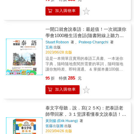
用到會話裡的單字 ˙ 句型、單字皆補充英文拼
最佳泰語學習課本！ 【初學．自修最佳好幫
分類， 採中文、泰文、中文拼音對照， 排版設
楚的筆順標示、泰語字母怎麼寫一看就懂 除了
音 ˙ 單字補充實景照片，加深記憶 ［在泰國
手】 您可以： ◆一口氣學會：發音、單字、會
計一目瞭然，一書在手， 學習事半功倍。 ◆多
發音以外，書中從頭教你認識泰語字母，並且
加入購物車
自助旅行一定會看到聽到用到的單字］ ˙ 在泰
話 從發音字母開始到單字會話，快速學會說泰
聽線上MP3，效果事半功倍，就好像請了一位
都有清楚的筆順標示，跟著書中的筆順教學來
國生活、遊玩一定會用到的單字 ˙ 單字皆補充
語 ◆1000句泰式情境會話 輕輕鬆鬆開口就能
免費的泰語家教 學語言最好是在當地的環境，
寫，一定能讓你寫出最正確的泰文字母。此外
英文拼音 ˙ 單字搭配實景照片，更容易對照記
說，臨場感十足，簡單易學，好記又好用 ◆一
學習效果最佳， 如果沒有良好的學習環境， 為
還附有習字練習，學會筆順後，可以跟著一筆
憶 ［旅遊資訊的文化］ ˙ 補充最實用的旅遊
天只要10分鐘 中文拼音學習、一學就會、秒說
一開口就會說泰語：最超值！一次就讓你
了造福自學的讀者， 本書特聘泰籍專業老師，
一畫照著寫，立刻熟悉泰語字母。 ■ 第一次學
資訊 ˙ 規劃行程的參考 ˙ 旅遊前不可不知的泰
泰語 今周刊․財訊報導：東協大躍進，台灣囝
錄製道地的泰語， 請您多聽線上MP3內容、反
學會1000種生活會話(隨書附線上聽力QR
泰語溝通就流利： 從單字、文法、短句到會
國文化 ˙ 重要之旅遊禮儀 & *本書改版自2016年
仔成了東協闖王。 泰國是東協五國之一，泰語
覆練習， 學習標準的發音和聲調，發揮最佳效
話，學會最道地的泰語聊天術 泰文是標音文
code)
Stuart Robson
著 、
Prateep Changchi
著
5月出版的《走吧！一起用泰語去旅行！》。 &
非學好不可，台商赴泰國創業必備。 企業家、
果。 錄音內容為中文唸一遍、泰文唸兩遍， 第
字，只要認得字母就可以唸得出來，但要唸得
五南
出版
［VRP虛擬點讀筆介紹］ 1. 在哪裡下載「VRP
投資、經商、工作、觀光、溝通無障礙； 家有
一遍為正常速度、第二遍唸稍慢， 以利讀者覆
道地勢必得學好變音規則。書中發音篇除了教
2023/06/28 出版
虛擬點讀筆」？ （1）讀者可以掃描書中的QR
泰國移工、配偶、新住民、家事幫傭、監護
誦學習，有助你掌握實際的發音技巧， 加強聽
每個母音、子音之外，更把複合子音的內容也
這是一本簡單且實用的泰語工具書、一本迷你
Code連結，或是於App商城搜尋「Youtor」下
工、勞工絕對好溝通。 【如何學會說泰語】 要
說能力，學好純正的泰語。 不用上補習班， 有
列出來。篇章最後收錄的重點，將泰語拼讀、
字典，隨時隨地查閱所需要的單詞，隨時隨地
載即可。 & 2. 為什麼會有「VRP虛擬點讀
學好一種語言，最有效的方法就是，聽講該種
此一書，搭配線上MP3學習，效果事半功倍，
泰語特有的「前引字」及聲調規則濃縮整理出
讓你無時差、即時溝通。 & 掌握本書100個基
筆」？ （1）以往讀者購買語言學習工具書
語言的人怎麼說，我們就跟著怎麼說，隨時隨
就好像請了一位免費的泰語家教， 是你自學泰
來，少少幾頁就能看懂。讀者若學到後面發現
礎單字、單詞，延伸出1000種不同的會話。無
時，為了要聽隨書附贈的音檔，總是要拿出已
地，想辦法聽你想要學的那種語言人家是怎麼
語的好幫手。 請讀者注意錄音老師的唸法，跟
285
95
折
特價
元
自己唸的怎麼與音檔不同時再翻回來看一下，
論食衣住行育樂、經商或旅行，你都可以輕鬆
經很少在用的CD播放器或利用電腦，又或是轉
說的。 & 要學泰語，就是跟著泰國人學，他們
著老師的發音，才能講出最標準語調， 反覆練
便能在無形中增加印象。文法篇章裡，作者先
學、自在說，溝通應對不再卡卡。 & 隨書附贈
存到手機來使用，耗時又不方便。 （2）坊間
怎麼說，我們就跟著怎麼說。 要想很輕鬆地學
習，自然說出一口純正的泰語。 【附贈免費QR
加入購物車
以整體架構讓讀者了解泰語有哪些詞性，句子
線上聽力QR code，由泰國老師親自錄音 & 泰
當然也有推出「點讀筆」來改善此種學習上的
會一口流利的泰語，最好的方法是，跟著本書
Code線上MP3音檔】 ◆本書的外師標準錄音，
的結構有哪些型態。因為跟泰語跟中文一樣是
語是泰王國所使用的官方語言，泰語的使用者
不方便，但是一支筆加一本書往往就要二、三
泰國專業播音員所錄製的線上MP3唸，而且是
以「免費QR Code線上MP3音檔」， 全新呈現
孤立語系，只要用最簡單的方式介紹，就能一
約有6,500百萬人。近年來，臺灣人赴泰國經
千元，且各家點讀筆又不相容，CP值真的很
大聲地唸，唸久了這些句子自然成了你的語
給讀者， 行動學習，即掃即聽， 隨時隨地，
看就懂泰語文法。若能學好這些文法，遇到泰
商、旅行；或泰國人來臺灣工作、學習、旅
泰文字母聽．說．寫(２５K)：把泰語老
低。 （3）後來雖然有了利用QR Code掃描下
言，不知不覺，淘淘不絕。 【跟著線上MP3，
可提升泰語實力！ 本書特色 ◆學好泰文的關鍵
國人時便有能力用簡單的泰文與對方交流。單
行、嫁娶&hellip;&hellip;，彼此頻繁往來。如何
載檔案至手機來聽取音檔的方式，但手機不僅
師帶回家，３１堂課看懂泰文說泰語！
多唸多聽】 1.&& &可以時時沈浸在泰語環境裡
就在字彙 本書特為零基礎泰語學習者編著， 從
字篇裡收錄的詞彙全是我們日常生活中會使用
透過正確的語言溝通，已是不可或缺之鑰。 &
必須要一直處在上網的狀態，且從掃描到聽取
2.&& &好比洗泰語澡一樣 3.&& &可以很快提升
(附子音表海報＋老師講解MP3音檔連結)
泰文單字學起， 精心收集泰國人使用頻率最高
黃則揚 (Erik Huang)
著
到的單字，包括國家城市、家人與稱謂、身體
本書特色 & 簡單實用的單字、會話：100個基
音檔的時間往往要花個5秒以上，很令人氣結。
你的聽力 4.&& &可以很快提升你的會話能力
的單字。 採中文拼音輔助，依據情境、分類編
笛藤出版圖
出版
部位、日常用品、數字與日期、時間與金錢
礎單字、單詞，延伸出1000種不同的會話。包
（4）因此，我們為了同時解決讀者以上三種困
5.&& &熟背每一句話，碰到泰國人才能不假思
2023/04/26 出版
排， 快速掌握必備單字， 很快的泰文會話就能
等。學完單字之後，將發音、文法、單字結合
括食衣住行育樂、與人見面、問路、購物、使