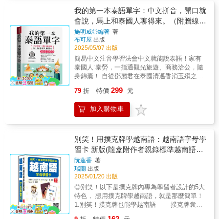
灣形成一股風潮，泰國除了是許多人的旅遊首
標，是初學及自修的最佳幫手。【中文拼音輔
者親錄標準泰語音檔，跟著反覆聆聽及跟讀，
選之外，影劇的魅力更是無法擋，美味的泰式
我的第一本泰語單字：中文拼音，開口就
助，6天開口說泰語】◆圖文對照的泰文習字
從字母、單字、句型到實用會話，逐步建立語
料理也是大眾的口袋名單之一，許多民眾也因
會說，馬上和泰國人聊得來。（附贈線上
帖，簡明易懂的筆順示意圖，讓讀者迅速掌握
感，培養語言直覺！ 不同於市面上的泰語
此對泰語產生興趣！《越寫越讀越上手！泰語
學好泰語的關鍵，超簡單、超好學，最簡單的
MP3）
施明威◎編著
著
速成教材，這是一本最適合零基礎入門泰語的
字母習字帖》一書專為了初學者設計，採用出
學習方法，最快速說泰語的方法，可以幫助初
布可屋
出版
學習書，讓您能夠有系統、有效率地從字母開
版社《泰文字母聽．說．寫：把泰語老師帶回
學者一步步學好泰語。◆從字母發音開始介
2025/05/07 出版
始，一步一步深入泰語，進而穩固泰語基礎！
家，31堂課讓你看懂泰文說泰語！》的作者、
紹，精選情境會話和必備精華單字，各種實用
想學習最完整的泰語，選《我的第一堂泰語
簡易中文注音學習法會中文就能說泰語！家有
目的達泰語教室的Erik老師專為台灣讀者設計的
好記的句子，泰文部分特加上拼音，懂中文就
課》就對了！
泰國人˙泰勞，一指通觀光旅遊、商務洽公，隨
學習法，將泰語子音分類為中音、高音、低音
能開口說泰語，易學易懂，方便即學即用。
身錦囊！ 自從鄧麗君在泰國清邁香消玉殞之
三種，讓初學者能更詳細且易懂地學習泰語字
【馬上和泰國人聊得來】◆中文、泰語對照，
後，泰國就成深受華人喜愛的旅遊國度，每年
母。搭配專業教師的錄音，更能同時練習到泰
299
79
折
特價
元
快速學好泰語，會說中文就能說泰語，活學活
都有很多人，到泰國旅遊觀光、移民投資。 尤
語聽力；第二章的生活單字能打好學習泰語的
用、現學現賣，無論經商、旅遊和泰國人聊
其，物美價廉的泰國旅遊消費，是大家旅遊的
基礎，小試身手之餘相信也對後續學習有許多
加入購物車
天，都能輕鬆開口說泰語。◆中文拼音輔助，
最愛。熱帶度假天堂的普吉島、芭達雅、清
幫助唷！現在就一起加入可愛的泰語世界，相
泰語一指通超實用情境對話，快速溝通有方
邁，台灣觀光客人數極多。 中泰兩地經貿往來
信你一定可以越寫越讀越上手！
法。從字母及發音入門，學習零壓力，輕鬆打
的密切，也有不少到泰國洽公、商務的人士，
好泰語基礎。◆聲音＋教材雙效合一，圖解精
如能學好泰語，才能加強與本地人溝通。懂些
別笑！用撲克牌學越南語：越南語字母學
緻生動內容豐富活潑、簡單易學，有助你掌握
泰語，觀光、經商、工作都能更便利。◆初學
習卡 新版(隨盒附作者親錄標準越南語發
發音技巧，加強聽說能力，是自學泰語好幫
泰語，最強入門書！●圖文式自然記憶●聽說指
音解說音檔QR Code)
阮蓮香
著
手。【旅遊經商必備寶典】收集泰國購物、觀
比，皆可通●泰語會話單字迷你辭典●中文拼音
瑞蘭
出版
光、飲食、風土人情，最實用會話和情報，提
對照，易學就會●阿公、阿婆也能輕鬆開口說●
2025/01/20 出版
供讀者對泰國更進一步的了解與認識，極富閱
家有泰國人、泰勞，一指通●觀光、經商、上
◎別笑！以下是撲克牌內專為學習者設計的5大
讀價值和趣味性，經商，如魚得水；旅遊，玩
班，零障礙【旅遊、商務，隨身錦囊】◆隨著
特色， 想用撲克牌學越南語，就是那麼簡單！
得更開心。【一聽就會】全方位學習零障礙，
中泰兩地經貿往來密切，有不少到泰國洽公、
1.別笑！撲克牌也能學越南語 撲克牌囊括
完整收錄，發音、單字、會話。線上MP3由中
商務的人士外商能學好泰語，才能加強與本地
越南語29個字母＋11個雙子音，以及實用的單
文、泰語老師親自錄音，標準唸出正確發音。
人溝通。◆物美價廉的泰國旅遊消費，是國人
162