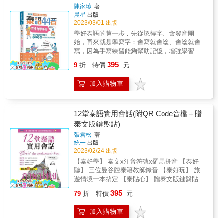
能因為手機的系統版本和「Youtor App」不相
個泰文數字，共計90個習寫練習！ & 習寫泰
輕鬆。 中文、泰文、中文拼音對照，超實用，
這樣說就ＯＫ！ ●《章節總複習》每章後面都
陳家珍
著
壓縮程式或APP再行下載，由於iOS系統對檔案
容導致無法安裝，在此必須和讀者說聲抱歉，
文，一本就搞定！ ★最好學：手到眼到耳到
實況對話，可以現學現說， 我到泰國旅遊、上
晨星
出版
有學過內容的重點複習，一看難忘。 ●《男女
下載的限制，iPhone用戶需升級至iOS 13以
若無法正常使用，請與本公司聯繫，由專人為
口到，感官串接、牢固記憶！ 根據腦科學家研
班、做生意，帶這本就夠了。 &
2023/03/01 出版
泰語老師對照發音》由泰國女老師和本書作
上，方可使用全書完整打包下載連結。） &
您服務。 &
究，人在記憶時，若運用的感官越多，就能記
者，為你示範男女生聲調的不同。 ●《好背字
學好泰語的第一步，先從認得字、會發音開
得越牢固。 & 本習字帖除了讓你用手、用眼，
母表》本書附有泰語字母海報，方便初學者學
始，再來就是學寫字：會寫就會唸、會唸就會
學習泰文字母外，也特別收錄代表單字、例字
習。 ●《MP3音檔連結》不只是教你如何發
寫，因為手寫練習能夠幫助記憶，增強學習效
及MP3音檔！ & 子音字母的代表單字由泰國政
音，而是像上課一般，有老師在一旁教學提
率。暫時放下鍵盤，拿起筆開始動手寫吧！ 用
395
府訂定，是泰國人學習泰文時必背的口訣，藉
9
折
特價
元
醒。讓你徹底了解，泰語發音到底是怎麼一回
【修訂版】精心規劃的紙本習字帖，開啟你的
由口訣，即可快速記憶子音字母發音及寫法！
事。 ●《曼谷地鐵APP》搭配目的達泰語教室
泰文人生！ 專為零基礎初學者設計，聽、說、
此外，作者也依教學經驗，為母音字母、聲調
加入購物車
提供的APP，旅遊隨身帶著更方便。 &
讀、寫一次到位的入門教材！ 字母結構+書寫
符號選擇了合適的例字。 & 因此你在使用本書
筆劃+發音技巧+生活單字+日常會話，一次通
習寫時，會有更多的線索能夠串連記憶！ & 此
通教會你！加上羅馬拼音與注音聲調小老師，
外，也可善加利用MP3音檔，習寫時跟著聽、
渴望學到100%標準發音和語調的你，保證跟著
12堂泰語實用會話(附QR Code音檔＋贈
照著說，保證會有意想不到的效果！ & ★最基
讀，馬上就會念！ ★解說詳盡，想學不會都很
泰文版鍵盤貼)
礎：征服最特別的泰文！ 泰文不像中文字或拉
難！ ‧泰文字源：了解毛毛蟲文字的起源、發
丁字母，也不是我們熟悉的日文、韓文。初學
張君松
著
展、特徵 ‧語調規則：立刻熟悉5種泰語聲調的
統一
出版
者很常碰到字寫得不正確、歪七扭八的狀況。
唸法和記法 ‧書寫筆劃：圖解筆劃順序和方向，
2023/02/24 出版
& 本書除了教你正確的泰文筆順外，還設計了
跟著寫、忘不了 ‧生活單字：精選最常用、最核
如英文書寫般的5條格線，讓你清楚掌握每個圓
【泰好學】 泰文x注音符號x羅馬拼音 【泰好
心的重點單字 ‧日常會話：現學現說，說出最道
圈、轉彎的位置，寫出正確又美觀的泰文！ &
聽】 三位曼谷腔泰籍教師錄音 【泰好玩】 旅
地的泰國生活用語 ‧鍵盤打字：圖解輸入法安裝
★學泰文字母就這樣做！ Step 1 看一看：觀察
遊情境一本搞定 【泰貼心】 贈泰文版鍵盤貼
與打字訣竅，輕鬆用文字與人互動 【修訂版超
放大後泰文字母的筆順，圓圈是順時針還是逆
本書8大特點： 『泰文字加大更好學』 看到毛
值加贈】 紙本習字帖+44音書衣海報，搭配泰
395
79
折
特價
元
時針？轉折處在哪裡？ Step 2 讀一讀：看看該
毛蟲文字就緊張嗎？本書特別將泰文字體加
籍作者親錄QR Code雲端音檔，讓你迅速學會
字母的音標、名稱的發音、例字，對字母有初
大，讓華人閱讀泰文更有效率。 『注音符號及
最標準道地的44音！ 本書特色 ◎修訂版超值加
加入購物車
步的認識。 Step 3 寫一寫：搭配MP3音檔，順
羅馬拼音貼心標示』 就算沒有泰文基礎，看注
贈紙本習字帖附影音示範QR，邊寫邊聽邊看，