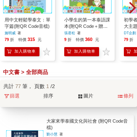
用中文輕鬆學泰文：單
小學生的第一本泰語課
初學者
字篇(附QR Code音檔)
本(附QR Code＋贈泰
大主題
文隨身卡片)
×20
施明威
著
張君松
著
DT企劃
泰語超
315
360
79
折
特價
元
9
折
特價
元
79
折
Cod
加入購物車
加入購物車
中文書 > 全部商品
共計
77
筆， 頁數
1
/2
篩選
排序
圖片
條列
大家來學泰國文化與社會 (附QR Code音
檔)
劉小慧
著