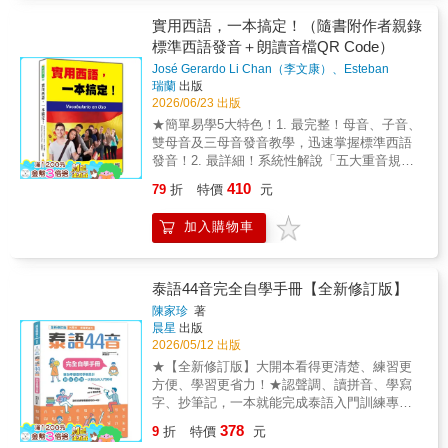
學起來總是卡卡的？這本《手寫泰語單字記憶
等多元文明內化，蛻變出獨一無二的泰式靈
法》用最簡單的方式，陪你在「寫」的過程
實用西語，一本搞定！（隨書附作者親錄
魂。5.多元練習：檢驗學習成效設計有趣的
中，自然而然「記住」泰語。全書收錄800個基
標準西語發音＋朗讀音檔QR Code）
「字母組成」與「情境填空」題型，透過動手
礎泰語單字，搭配專為初學者設計的寫字帖格
實作，幫助讀者鞏固單字記憶並檢測對文化概
José Gerardo Li Chan（李文康）、Esteban
式，讓你一筆一劃練習泰文字形的同時，也能
念的理解，讓學習過程更有成就感。
Huang Chen（黃國祥）
著
瑞蘭
出版
順便記憶單字意思與正確用法，再搭配泰籍作
2026/06/23 出版
者親自錄製的雲端音檔，利用「邊寫邊聽邊
★簡單易學5大特色！1. 最完整！母音、子音、
背」的方式，把手部動作、視覺線條與正確發
雙母音及三母音發音教學，迅速掌握標準西語
音的印象串連在一起，達到真正有感的記憶效
發音！2. 最詳細！系統性解說「五大重音規
果。★本書有什麼特別？‧清晰的筆順引導，幫
則」及「三大文法基礎」，建立穩固西語文法
助你掌握泰文字母的書寫邏輯‧中文翻譯與羅馬
410
79
折
特價
元
邏輯！3. 最豐富！共1500個實用單字，範圍涵
拼音，讓你更容易了解基本意思與唸法‧實用例
蓋9大生活主題，依環境說出合適的西語句子！
句補充，幫助你將單字放進語境中，更容易應
加入購物車
4. 最好說！全書70組會話，皆是日常實用對
用‧精心設計手寫練習欄位，提供足夠的書寫空
話，讓您大膽開口用西語溝通！5. 最好聽！
間實際動筆加深記憶你會發現寫完1頁時，腦中
José老師和Esteban老師西語＋中文雙語音
已經默默記住了那些單字；寫到第10頁，已經
檔，隨聽、隨背學習西語效率更高！想開始學
泰語44音完全自學手冊【全新修訂版】
能在腦海中浮現出泰文的樣子；當你寫完整
習西語，卻不知道從何開始嗎？學完發音後，
本，已經具備了初步的泰語基礎能力！★本書
陳家珍
著
下一步又該學什麼呢？《實用西語，一本搞
晨星
出版
為誰而準備？‧完全零基礎的泰語初學者‧想加強
定！》，絕對是您入門西語的最佳選擇！讓您
2026/05/12 出版
泰文書寫能力與單字記憶的學習者‧喜歡手寫、
發音、單字、句型、會話，一本搞定！ 西
重視筆感與記憶連結的人‧想用簡單方式建立泰
★【全新修訂版】大開本看得更清楚、練習更
班牙語是全球第三大語言，使用人口超過四億
語基礎的自學者就讓這本基礎800寫字帖，成為
方便、學習更省力！★認聲調、讀拼音、學寫
多人，是聯合國六大官方語言之一，也是許多
你最強的泰語輔助記憶學習工具！本書特色◎
字、抄筆記，一本就能完成泰語入門訓練專為
人學習第二外語的首選。 José老師和
基礎一次到位：完整收錄泰文字母、發音拼
零基礎初學者設計，聽、說、讀、寫一次到位
378
Esteban老師深知華語圈的西班牙語初學者，經
9
折
特價
元
讀、高頻單字與實用例句◎看懂字母結構：附
的入門教材！搭配泰籍作者親錄MP3雲端音