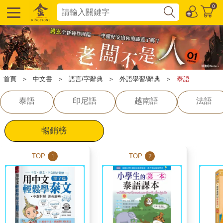
0
首頁
＞
中文書
＞
語言/字辭典
＞
外語學習/辭典
＞
泰語
泰語
印尼語
越南語
法語
暢銷榜
TOP
TOP
1
2