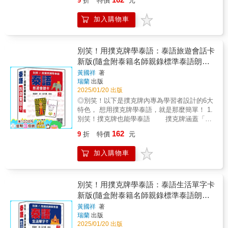
9
折
特價
元
字、最簡單基本的數字，搭配可愛插圖練習，
內容為中文唸一遍，泰語唸兩遍，第一遍為正
旅遊的最愛◆熱帶度假天堂的普吉島、芭達
勇敢開口說，應用最便利！ 2.別笑！邊聽邊學
常速度、第二遍唸稍慢，簡單易學，有助你掌
雅、清邁，台灣觀光客人數極多能懂些泰語，
加入購物車
立刻跟著開口說 附上作者親錄標準越南語
握實際的發音技巧。【不花錢，自學好幫手】
觀光、經商、工作都能更便利。◆能夠融入當
發音及詳細發音說明的音檔QR Code，輕輕一
不用上補習班，有此一書，就好像請了一位免
地環境、說他們的語言，和他們交朋友，瞭解
掃，跟著音檔輕鬆學習，立即就能說出一口標
費的泰語家教，是你自學泰語的好幫手。請您
當地的民情風俗及表達方式，洽公、溝通更便
準的越南語！ 3.別笑！邊玩邊讀最快樂 拋
別笑！用撲克牌學泰語：泰語旅遊會話卡
注意錄音老師的唸法，跟著老師的發音，才能
利。◆純粹觀光旅遊，也能倍增樂趣◆書中特
棄傳統的填鴨式痛苦死背硬記，一邊玩牌一邊
講出最標準的語調，躺著聽，反覆練習，自然
新版(隨盒附泰籍名師親錄標準泰語朗讀
別整理「TRAVEL TIPS」，做為讀者學習的充
記憶，用最快樂的方式學越南語！ 4.別笑！隨
說出一口純正的泰語。【本書特色】◆簡易中
電站，收集泰國購物、觀光、飲食、風土人情
音檔QR Code)
黃國祥
著
身攜帶最方便 標準撲克牌尺寸，好玩好順
文注音學習法，會中能開口說泰語懂中文就會
的最新情報，提供讀者對泰國有初步的認識，
瑞蘭
出版
手，最適合親戚朋友一起同樂！隨身攜帶好輕
說泰語，大家都能輕鬆開口說，活學活用、現
極富閱讀價值和趣味。【本書特色】◆你可以
2025/01/20 出版
巧！ 5.別笑！連老師也讚不絕口 由編輯越
學現賣，讓您玩得快樂、說得流利。◆中文、
說中文、泰文、拼音對照，超實用，快速溝通
◎別笑！以下是撲克牌內專為學習者設計的6大
南語教材多年、在臺大等各級機關任教的超人
泰文、中文拼音對照超實用，實況對話現學現
有一套。◆也可以聽泰文不熟沒關係，你指中
特色， 想用撲克牌學泰語，就是那麼簡單！ 1.
氣越南語名師阮蓮香所著，完全了解學習者的
用，快速溝通有一套。◆泰文不熟沒關係，你
文、他看泰文也能通。◆一指也能通採用最新
別笑！撲克牌也能學泰語 撲克牌涵蓋「交
需求！ 越南語撲克牌玩樂性、學習性兼具，讓
指中文、他看泰文也能通通。從字母及發音入
的「單字自然記憶法」，打破傳統學習模式，
通」、「住宿」、「餐飲」、「購物」、「玩
我們擺脫傳統枯燥的學習方法，用最快樂的方
門，輕鬆學習零壓力，打好泰語紮實基礎。
162
9
折
特價
元
讓您一看，便能知道其意；插圖生動，可提高
樂」、「打招呼」、「生活用語」等等必備的
式學習越南語吧！隨盒附作者親錄標準越南語
【內容重點】◆本書內容特為中國人學習泰文
學習興趣。【內容重點】◆本書內容豐富活
萬用句，還有泰國著名景點，搭配可愛插圖練
發音解說音檔QR Code，邊掃邊聽邊學，學習
而設計，能用泰語和當地人溝通，不但觀光旅
加入購物車
潑、簡單易學，可做中·泰對照小辭典◆是短時
習，勇敢開口說，旅遊最便利！ 2.別笑！用注
更加分喔！◎越南語字母學習卡有什麼？‧字母
遊能盡興，讓自己成為多語人才，商務往來也
間＆高效率的最佳泰語工具書◆為了滿足初學
音符號說泰語最簡單 每句泰語皆用國人最
＋雙子音的學習，結合單字與發音解說，超實
能得心應手。◆本書的目的正是幫助讀者跨過
者學習泰語的需求，從字母發音開始介紹◆精
熟悉的「注音符號」標示如何發音，馬上學馬
用！ 54張標準撲克牌囊括越南語29個字母
語言障礙，絕對是你快速學好泰語的捷徑，在
選基礎3000單字，情境式分類完整歸納、輕鬆
上說，開口說泰語就是這麼簡單！ 3.別笑！邊
別笑！用撲克牌學泰語：泰語生活單字卡
＋11個雙子音，搭配超好學超實用的生活單
最短時間輕鬆學好泰語的字母及單字。◆不論
記憶◆泰文部分特加上拼音，（台）表示發音
聽邊學立刻跟著開口說 附上泰籍名師親錄
新版(隨盒附泰籍名師親錄標準泰語朗讀
字，以及超清楚超易懂的發音解說音檔，隨身
是跟團、自助旅行，或洽公、商貿，無論是為
接近台語◆懂中文就能開口說泰語，易學易
標準泰語朗讀音檔QR Code，輕輕一掃，跟著
攜帶最輕巧！‧可愛插圖幫助對照、記憶，超方
音檔QR Code)
了何種目的赴泰，能懂本地人的語言，深入瞭
黃國祥
著
懂，可以馬上套用◆看中文或拼音，就能立刻
音檔輕鬆學習，立即就能說出一口標準的泰
便！ 每張撲克牌都有精美插圖幫助記憶學
解風俗民情，甚至認識本地人，那種成就感和
瑞蘭
出版
說泰語，完全沒有學習的負擔◆開口流利又道
語！ 4.別笑！邊玩邊讀最快樂 拋棄傳統的
習，隨看隨記最方便！‧隨盒附越南語發音解說
2025/01/20 出版
奇妙經驗，都能為旅途增添色彩，觀光、經
地，輕鬆學好泰語◆幫助讀者快速學習，達到