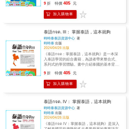
405
9
折
特價
元
的地理位置。本書依照實用程度分為「見面招
呼」、「拜訪會面」、「電話溝通」、「詢問
加入購物車
價格」、「商業報價」及「泰國工業」等八個
單元，各單位皆搭配會話、本課詞彙、相關詞
彙及常用句子，並附上雲端QRcode連結。
泰語กจด. III： 掌握泰語，這本就夠
時時泰泰語資源中心
著
時時泰
出版
2024/04/26 出版
《泰語กจด：掌握泰語，這本就夠》是一本深
入泰語學習的綜合書籍，為讀者帶來整合式、
系列式的學習體驗。書中介紹泰國的基本背景
和泰語的起源，提供深刻的文化背景。其次，
405
9
折
特價
元
詳細探討泰語組成的四個元素，提供實用的學
習訣竅，讓學習者能夠更有效地掌握語言的要
加入購物車
素，透過一步步的教學深入解析複雜的拼音規
則，幫助讀者建立堅實的泰文拼字基礎。實用
豐富的會話內容和單字讓學習者能夠輕鬆應對
日常對話，逐步建立基礎泰語實力。為了提升
泰語กจด. IV： 掌握泰語，這本就夠
學習效果，本書附有QR code雲端音檔，使讀
時時泰泰語資源中心
著
者能夠隨時隨地透過聆聽提升聽力和發音。
時時泰
出版
2024/04/26 出版
《泰語กจด IV：掌握泰語，這本就夠》是深入
了解泰國當前趨勢和多元產業發展的專業語言