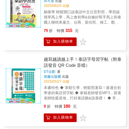
布可屋
出版
會話！ 本部分精選了最實用的泰語基本句
2025/06/25 出版
型，搭配生活化場景，如問候、購物、點餐
躺著學 輕鬆開口說泰語中文注音對照，學習超
等，更列出常用單字，學習對話的同時，同步
簡單馬上學，馬上會初學&自修好幫手馬上和泰
擴充句型與詞彙量。練習會話時可與同學、朋
國人聊得來雇主、台商、新住民、移工、觀
友分配角色朗讀，重複模擬對話，一步一步培
光、商務、上班、導遊必備！現在到泰國，經
養語言應對能力！․第三部分｜學習困難 → 閱
315
79
折
特價
元
商、投資、觀光、自助旅行、背包客的人，越
讀完您將能夠有效率地自我分析學習泰語時的
來越多，一到泰國到處都會碰到台灣人。當然
困難點！ 本部分整理出初學者學習泰語時
加入購物車
也有很多泰國人來台工作，或嫁到台灣成為新
的常見問題，如「子音難以記憶」、「聲調混
住民。泰國觀光景點很多，有海島、古蹟等豐
淆」、「拼音誤用」、「書寫錯誤」等，提供
富觀光資源的泰國，物美價廉的觀光費用，更
針對性的解說與學習策略。此部分更是第一部
是國人出國旅遊的最愛，兩國的經貿往來可說
越寫越讀越上手！泰語字母習字帖（附泰
分「基礎核心泰語」的延伸與補充，建議學習
相當密切。一般人多學點泰語，無論是赴泰旅
時反覆查閱以鞏固正確的泰語觀念，同時可作
語發音 QR Code 音檔）
遊或商務往來，都能增加彼此的親切感，對於
為自我診斷與解惑工具，幫助排除學習障礙！․
DT企劃
著
業務推廣更是無往不利。為了滿足讀者學習泰
第四部分｜泰語字母書寫練習 → 練習完您不僅
笛藤出版圖
出版
語的需求，本書從字母發音開始學習，並附有
能熟悉還能隨手寫出可愛的泰國文字！ 本
2025/05/27 出版
泰文習字本，初學泰語最實用。精選1000句情
部分對應第一部分「基礎核心泰語」中字母與
本書特色 ◆ 筆順引導，輕鬆照著寫！最適合初
境會話和必備單字，句句實用，每句泰語和單
數字內容，提供筆順練習欄位。每天固定分量
學者的泰語習字帖 ◆ 泰籍老師發音MP3，跟著
字都有中文注音，會中文就能能說泰語，易學
習寫，提升書寫流暢度與字形辨識力，透過重
老師唸最道地，打好泰語聽&說基礎！ ◆ 常用
易懂，即學即用，立刻和泰國人說泰語。從踏
複書寫與臨摹，加強肌肉記憶！泰中對照及貼
單字整理，循序漸進補充生活單字，豐富字彙
上泰國，會面臨到的各種情況，從食衣住行、
180
心拼音，不管是上課或自學皆最全面！ 全
9
折
特價
元
量 ◆ 精選泰國影句名言，經典台詞跟著唸，聽
住宿、交通、購物、娛樂等各層面，盡在本書
書泰文內容皆有中文翻譯及說明，搭配貼心拼
力口說面面俱到，全方位學習 最適合初學者的
中。看中文或拼音，就能立刻說泰語，完全沒
音輔助發音學習，不論是上課還是自學，最全
加入購物車
泰語習字帖筆順引導，輕鬆照著寫！常用單字
有學習的負擔，開口流利又道地，輕鬆學好泰
面的學習設計讓您學到最標準的泰語！配合音
整理，泰籍老師發音MP3近年來「泰流」在台
語。幫您在最短時間快速學習，達到溝通目
檔進行多元練習，整合語言技能！ 搭配作