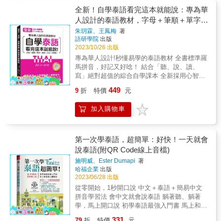
破。 本書內容豐富活潑、簡單易學， 可做中
的重點在於「心情愉悅」。 學習語言輕鬆達到
全新！自學泰語看完這本就能說：專為華
&middot;泰對照迷你辭典。 是短時間＆高效率
溝通、聊天以及分享的目的&hellip; 沒有
人設計的泰語教材，字母＋筆順＋單字＋
的最佳工具書， 迅速強化泰語的基礎。 本書從
&hellip;深奧的泰語文法，只有&hellip;簡單詞
字母發音開始介紹， 有系統地將單字分門別
文法＋會話一次學會！（附QR碼線上音
朱玥霖、王鳳梅
著
彙、輕鬆上口的泰語會話 當然一起帶著《走
類， 收錄實用性強、出現頻率最高的2000精華
語研學院
出版
檔）
吧！一起用泰語趣旅行！》， 只要看得懂英語
單字。 ◆泰文部分特加上中文拼音 懂中文就能
2023/10/26 出版
拼音，就能在泰國盡情享受、吃喝玩樂一把
開口說泰語， 易學易懂，可以馬上套用， 看中
專為華人設計!秒懂易學的泰語教材 全書標準羅
抓！ & 《走吧！一起用泰語趣旅行！》擁有但
文或拼音，就能立刻說泰語， 完全沒有學習的
馬拼音，好記又好唸！ 結合「聽、說、讀、
不只有&hellip;&hellip; 輕薄尺寸、必備旅遊會
負擔，開口流利又道地，輕鬆學好泰語。 幫助
寫」絕對超值的綜合自學課本 全新採用心智圖
話單字、工具書、隨身音檔下載， 讓你輕鬆遊
讀者快速學習，達到溝通目的。 有了豐富的詞
聯想單字，更有效率累積單字量 初學者所需的
玩，學習豐富，享受完美的泰國之旅！ & 【輕
449
9
折
特價
元
彙，可以快速學習日常生活會話， 很快地，您
字母、發音、單字、句型、文法、會話一本全
鬆使用、簡易上手、精彩旅行！】& 適用對
就能流利脫口說泰語。 ◆書中特別整理
收錄！ 隨書附QR碼線上音檔隨刷隨聽 本書讓
象： 1. 泰文新手，或具備初階泰文聽讀能力學
加入購物車
「TRAVEL TIPS」 做為讀者學習的充電站，
你輕而易舉就能開口說泰語 ■ 第一次學泰語發
習者 2. 計畫去泰國（自助）旅遊的人 & 使用時
收集赴泰購物、觀光、飲食、風土人情的最新
音就精通：書本+線上音檔+嘴型教學，發音絕
機： 1. 出國行前針對基本語言能力、旅遊情報
情報， 提供讀者對泰國有初步的認識，極富閱
不搞錯 你是不是覺得泰文長得歪七扭八，遠看
或各方面進行準備 2. 出國時臨時惡補，放進包
讀價值和趣味 。 【本書使用方法】 為方便入
像一堆毛毛蟲，近看又像一堆亂碼，想學卻覺
第一次學泰語，超簡單：好快！一天就會
包帶出門隨時方便查閱 & ［旅行一定會說到的
門者學習， 在每一句泰文的下面，都用中文拼
得每個字都長得一樣，字母發音聽起來也一樣
說泰語(附QR Code線上音檔)
會話］ ˙ 藍綠色底框 + 綠色字，表示非常重要
音標註發音，學習過程特別有趣。 萬一碰到你
呢？想學泰文卻又怕泰文很難的朋友，請不要
的會話 ˙ 淺綠色底框 + 白色字，表示一組對話 ˙
施明威、Ester Dumapi
著
不會念的泰文，你只要對照著念， 你就可以和
擔心，泰文其實沒你想得那麼難。發音是每個
會話內容涵蓋各種情境，套色標示句中關鍵字 ˙
哈福企業
出版
泰國人侃侃而談了。 其中，中文注音是以最常
語言的入門門檻，本書花了大篇幅解說發音。
以中文句為主，方便讀者查找 ˙ 泰籍老師精心
2023/06/28 出版
見、筆畫最簡單的國字標示。 透過聯想記憶，
不僅一個字一個字教讀者怎麼唸，還告訴讀者
錄製音檔MP3 *本書附贈CD片內容音檔為MP3
從零開始，1秒開口說 中文＋泰語＋簡易中文
學習效果絕對倍增。 & ◆易學好記&& & 簡易
發音的小技巧。學發音時，嘴型是關鍵，嘴型
格式 *QR code 位置可見使用說明P004 *音檔
拼音學習法 會中文就會說泰語 躺著聽、躺著
中文注音學習法，懂中文就會說泰語， 每個單
不對，發出來的音絕對是錯的。本書還有線上
即頁碼編號 & ［套上單字即可使用的萬用句
學，馬上開口說 初學泰語最強入門書 馬上和泰
字都是簡單實用的，讓你快速記憶， 更懂得如
音檔跟羅馬拼音的標記，讀者可以利用這些設
型］ ˙ 簡短、實用的萬用句型 ˙ 補充各式可套
國人聊開來 圖文式自然記憶單字 第1本初學者
何正確應用每個單字。 ◆編排清晰 內容依情境
計隨時學習。 ■ 第一次寫泰語字母就純熟：清
331
79
折
特價
元