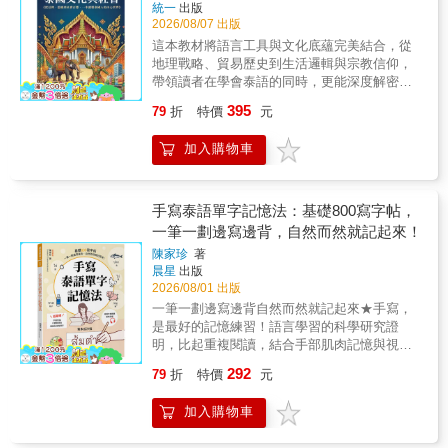
統一
出版
2026/08/07 出版
這本教材將語言工具與文化底蘊完美結合，從
地理戰略、貿易歷史到生活邏輯與宗教信仰，
帶領讀者在學會泰語的同時，更能深度解密泰
國文化。無論是平民小吃或稱謂禮儀，翻開本
395
79
折
特價
元
書，您將精準掌握與泰國人溝通的文化密碼！
本書不僅是一本語言書，更是深入泰國靈魂的
加入購物車
指南1.精選生詞：掌握核心語彙我們從地理、
歷史與社會脈絡中精選高頻率實用詞彙，並附
上標準泰文音標與中英雙語對照，讓您在理解
文化背景的同時，迅速建立紮實的詞彙庫。2.
手寫泰語單字記憶法：基礎800寫字帖，
情境會話：融入真實交流跳脫枯燥的課本對
一筆一劃邊寫邊背，自然而然就記起來！
話。透過老師與學生、泰國人與外國人的互動
陳家珍
著
對答，模擬最真實的文化討論情境，教您如何
晨星
出版
用流暢的泰語聊歷史、談信仰、論美食。3.句
2026/08/01 出版
型練習：內化邏輯思維深層理解泰語的因果與
一筆一劃邊寫邊背自然而然就記起來★手寫，
結構！透過「由於...因此...
是最好的記憶練習！語言學習的科學研究證
（เนื่องจาก...จึง...）」等句型，引導讀者不僅學
明，比起重複閱讀，結合手部肌肉記憶與視
會說話，更能運用泰式的邏輯來表達對社會現
覺、聽覺印象，能更有效率地將知識刻入大腦
象的觀察。4.文化補充：探尋文明深度這是本
292
79
折
特價
元
的長期記憶區，因此更容易記住學習內容，有
書的靈魂所在。從大城王朝的貿易輝煌到「馬
助於加深對單字拼寫和語法規則的理解。你是
沙曼咖哩」的族群融合，透過深度閱讀文本，
加入購物車
否曾經試著背誦泰語單字，卻怎麼樣都記不
帶領您看見作為中南半島十字路口的「微笑之
住？是否覺得泰文字母實在太陌生、太難寫，
國」，如何將印、中、波斯、馬來與周邊高棉