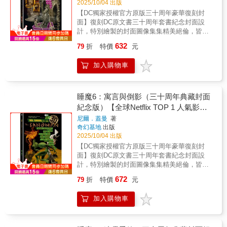
年印記，配上睡魔頭盔，精美絕倫，內附六面3
2025/10/04 出版
牲。——✴✴✴——
祇，也非魔鬼，更不是超級英雄，他是誕生於
公分厚防撞棉，包管運輸期間萬無磕磕碰碰到
【DC獨家授權官方原版三十周年豪華復刻封
奇幻文學大師尼爾．蓋曼筆下的「夢之主」，
書盒之虞，讀者安心購買。——✴✴✴——【名
面】復刻DC原文書三十周年套書紀念封面設
是DC宇宙中強大而神祕的「無盡家族」一員。
人媒體推薦】史蒂芬．金Blaze Wu （神幻系水
計，特別繪製的封面圖像集集精美絕倫，皆圍
♕榮獲雨果獎、軌跡獎、世界奇幻獎、艾斯納
墨插畫家）、方波坡POPO （廢柴觀察室）、
繞故事情節，呈現經典雋永內容。台灣版本內
獎、安古蘭漫畫節編劇獎等獎項——✴✴✴——
632
79
折
特價
元
陳怡靜（漫畫記者/《大人的漫畫社》主持
外印製使用高級美術紙，白底透光，為墨重的
【名人媒體推薦】史蒂芬．金Blaze Wu （神幻
人）、麥人杰（知名作家）、龍貓大王通信
睡魔更凸顯亮麗色彩。——✴✴✴——榮獲雨果
系水墨插畫家）、方波坡POPO （廢柴觀察
加入購物車
（影評人）、難攻博士（中華科幻學會會長）
奬、軌跡獎、世界奇幻獎、艾斯納獎風靡全球
室）、陳怡靜（漫畫記者/《大人的漫畫社》主
——✴✴✴——
萬千讀者，三十周年典藏封面紀念版全球
持人）、麥人杰（知名作家）、龍貓大王通信
Netflix TOP 1話題影集同名原作——✴✴✴——
（影評人）、難攻博士（中華科幻學會會長）
史上最為暢銷、廣受好評的圖像作品之一，漫
睡魔6：寓言與倒影（三十周年典藏封面
——✴✴✴——作為尼爾．蓋曼的成名作，《睡
畫領域中成熟、詩意幻想的標竿。DC宇宙神祕
紀念版）【全球Netflix TOP 1 人氣影集
魔》以深邃絢麗、富有詩意的筆調，講述了這
又強大的「無盡家族」一員，「夢」將化為人
位夢之主宰的傳奇。它由數部獨立的篇章組
同名原作，奇幻文學大師尼爾‧蓋曼最知
尼爾．蓋曼
著
形，行走於凡人世界之中睡魔，一位身穿黑色
成，所有故事又有着千絲萬縷的聯繫。其架構
奇幻基地
出版
名經典美漫代表作】
風衣、有著星辰般雙眼的憂鬱男子。他既非神
宏大，跨越無限時空：從遠古蠻荒到紐約街
2025/10/04 出版
祇，也非魔鬼，更不是超級英雄，他是誕生於
頭，從現實到幻境，無論神鬼精怪、超級英雄
【DC獨家授權官方原版三十周年豪華復刻封
奇幻文學大師尼爾．蓋曼筆下的「夢之主」，
還是庸碌一生的凡人，都參與了這部悲喜劇的
面】復刻DC原文書三十周年套書紀念封面設
是DC宇宙中強大而神祕的「無盡家族」一員。
演出；而不同漫畫家的參與，更使《睡魔》充
計，特別繪製的封面圖像集集精美絕倫，皆圍
♕榮獲雨果獎、軌跡獎、世界奇幻獎、艾斯納
滿了多元化的藝術風格，畫面語言如夢境般多
繞故事情節，呈現經典雋永內容。台灣版本內
獎、安古蘭漫畫節編劇獎等獎項♕《娛樂週
672
79
折
特價
元
姿多彩。——✴✴✴——【故事介紹】《睡魔
外印製使用高級美術紙，白底透光，為墨重的
刊》（Entertainment Weekly）評為「1983年
8：世界盡頭》來自不同時間、神話與想像的旅
睡魔更凸顯亮麗色彩。——✴✴✴——榮獲雨果
～2008年百部必讀書籍」♕橫掃「漫畫界奧斯
加入購物車
者們，為了躲避一場猛烈的真實域風暴，只得
奬、軌跡獎、世界奇幻獎、艾斯納獎風靡全球
卡」艾斯納獎，包括5座最佳連載系列、1座最
齊聚在一間神祕旅店的接待室裡。等待暴風雨
萬千讀者，三十周年典藏封面紀念版全球
佳短篇故事、4座最佳編劇、7座最佳嵌字、2座
平息的過程中，旅者們分享起各自的故事，關
Netflix TOP 1話題影集同名原作——✴✴✴——
最佳鉛筆稿♕〈仲夏夜之夢〉（收錄於《睡魔
於他們到過的地方，見過的事物⋯⋯以及他們