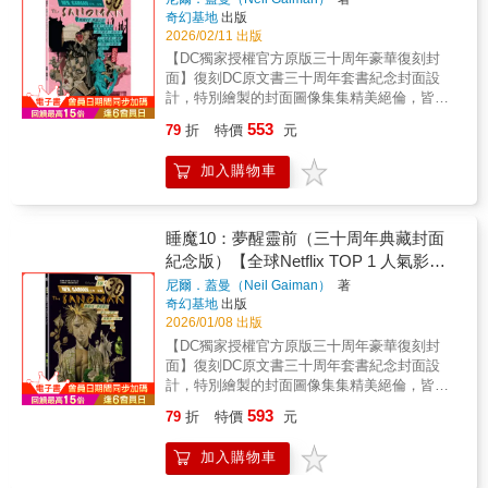
這段人與妖之間愛戀與奉獻的傳說從此步入永
形，行走於凡人世界之中睡魔，一位身穿黑色
具和膠卷全都報銷，棚內的假雪和沼澤泥土則
奇幻基地
出版
名經典美漫代表作】
恆，成為無盡家族領域的一部分。——✴✴✴
風衣、有著星辰般雙眼的憂鬱男子。他既非神
散發毒氣，水缸上的鏡子爆裂差一點全部插在
2026/02/11 出版
——
祇，也非魔鬼，更不是超級英雄，他是誕生於
一絲不掛的馬克身上，好不容易回歸的副導演
【DC獨家授權官方原版三十周年豪華復刻封
奇幻文學大師尼爾．蓋曼筆下的「夢之主」，
離奇約翰．巴里驟逝，重重打擊所有人，死亡
面】復刻DC原文書三十周年套書紀念封面設
是DC宇宙中強大而神祕的「無盡家族」一員。
氣息始終跟隨著《帝國大反擊》。 在外部，電
計，特別繪製的封面圖像集集精美絕倫，皆圍
♕榮獲雨果獎、軌跡獎、世界奇幻獎、艾斯納
影公司伺機報復、嗜血媒體一心只想炒作負面
繞故事情節，呈現經典雋永內容。台灣版本內
獎、安古蘭漫畫節編劇獎等獎項——✴✴✴——
553
79
折
特價
元
新聞，劇情一再外洩，內外夾擊讓盧卡斯簡直
外印製使用高級美術紙，白底透光，為墨重的
【名人媒體推薦】史蒂芬．金Blaze Wu （神幻
不可能翻身。然而，這群打不倒的電影人在逆
睡魔更凸顯亮麗色彩。——✴✴✴——榮獲雨果
系水墨插畫家）、方波坡POPO （廢柴觀察
加入購物車
境中創造一個又一個的經典奇蹟：尤達大師的
奬、軌跡獎、世界奇幻獎、艾斯納獎風靡全球
室）、陳怡靜（漫畫記者/《大人的漫畫社》主
戲偶讓科幻片的體驗登上另一個層次、莉亞公
萬千讀者，三十周年典藏封面紀念版全球
持人）、麥人杰（知名作家）、龍貓大王通信
主和韓．索羅訣別一吻的臺詞來自哈里遜．福
Netflix TOP 1話題影集同名原作——✴✴✴——
（影評人）、難攻博士（中華科幻學會會長）
特的靈光一現，前所未見的千年鷹號勇闖小行
史上最為暢銷、廣受好評的圖像作品之一，漫
睡魔10：夢醒靈前（三十周年典藏封面
——✴✴✴——作為尼爾．蓋曼的成名作，《睡
星畫面裡含有大量馬鈴薯……最終，盧卡斯團
畫領域中成熟、詩意幻想的標竿。DC宇宙神祕
紀念版）【全球Netflix TOP 1 人氣影集
魔》以深邃絢麗、富有詩意的筆調，講述了這
隊拍出一部今日被視為整個系列巔峰之作的電
又強大的「無盡家族」一員，「夢」將化為人
位夢之主宰的傳奇。它由數部獨立的篇章組
同名原作，奇幻文學大師尼爾‧蓋曼最知
尼爾．蓋曼（Neil Gaiman）
著
影。 參考超過一百處文獻資料，作者群再次展
形，行走於凡人世界之中睡魔，一位身穿黑色
成，所有故事又有着千絲萬縷的聯繫。其架構
奇幻基地
出版
名經典美漫代表作】
現從海量訪談、紀錄片、著作中，將喬治．盧
風衣、有著星辰般雙眼的憂鬱男子。他既非神
宏大，跨越無限時空：從遠古蠻荒到紐約街
2026/01/08 出版
卡斯創造星際大戰系列的荊棘之路現場還原的
祇，也非魔鬼，更不是超級英雄，他是誕生於
頭，從現實到幻境，無論神鬼精怪、超級英雄
【DC獨家授權官方原版三十周年豪華復刻封
功力，這部節奏緊湊的圖像小說充滿各種幕後
奇幻文學大師尼爾．蓋曼筆下的「夢之主」，
還是庸碌一生的凡人，都參與了這部悲喜劇的
面】復刻DC原文書三十周年套書紀念封面設
揭露，包括演員們的真實生活、盧卡斯打造天
是DC宇宙中強大而神祕的「無盡家族」一員。
演出；而不同漫畫家的參與，更使《睡魔》充
計，特別繪製的封面圖像集集精美絕倫，皆圍
行者牧場的瘋狂夢想，也在一段如魔法般的插
♕榮獲雨果獎、軌跡獎、世界奇幻獎、艾斯納
滿了多元化的藝術風格，畫面語言如夢境般多
繞故事情節，呈現經典雋永內容。台灣版本內
曲中，看到《法櫃奇兵》（Indiana Jones）誕
獎、安古蘭漫畫節編劇獎等獎項——✴✴✴——
593
79
折
特價
元
姿多彩。——✴✴✴——【故事介紹】《睡魔特
外印製使用高級美術紙，白底透光，為墨重的
生的故事。 這不只是「星際大戰」電影系列的
【名人媒體推薦】史蒂芬．金Blaze Wu （神幻
典一：序曲》本集讓蓋曼筆下引人入勝的睡魔
睡魔更凸顯亮麗色彩。——✴✴✴——榮獲雨果
幕後花絮，更是一段關於1980年代美國影業的
系水墨插畫家）、方波坡POPO （廢柴觀察
加入購物車
史詩成為一個完整的圓環，既是深具開創性的
奬、軌跡獎、世界奇幻獎、艾斯納獎風靡全球
真實記錄，科幻導演的熱情與困境，以及盧卡
室）、陳怡靜（漫畫記者/《大人的漫畫社》主
《睡魔》系列連載的序幕，也是故事的最終樂
萬千讀者，三十周年典藏封面紀念版全球
斯團隊創造傳奇的不可思議旅程，再次精采展