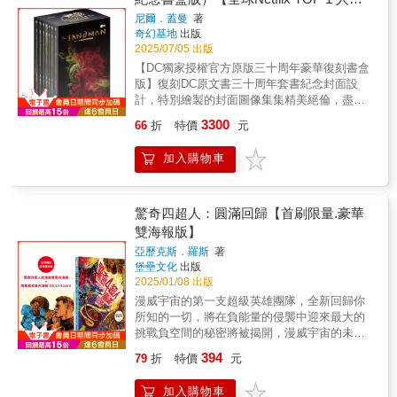
（Library Journal）★視野宏大如宇宙，情感卻
還是庸碌一生的凡人，都參與了這部悲喜劇的
來最出色的寫作。——《聖路易郵訊報》（St.
詩意幻想的標竿。DC宇宙神祕又強大的「無盡
——《出版者週刊》（Publishers Weekly）★
劇本♕《睡魔11：無盡之夜》、《睡魔：狩
影集同名原作，奇幻文學大師尼爾‧蓋曼
出奇地貼近人心。——《娛樂週刊》
尼爾．蓋曼
著
演出；而不同漫畫家的參與，更使《睡魔》充
Louis Dispatch）★你將在這些書頁中感受到真
家族」一員，「夢」將化為人形，行走於凡人
蓋曼靈秀的散文因為書中維妙維肖的插畫而得
夢》榮獲史鐸克獎最佳圖像敘事♕《睡魔：序
（Entertainment Weekly）★漫畫史上最偉大
奇幻基地
出版
最知名經典美漫代表作】
滿了多元化的藝術風格，畫面語言如夢境般多
實的情感、驚豔的畫作⋯⋯堪稱圖像小說所能
世界之中睡魔，一位身穿黑色風衣、有著星辰
以昇華⋯⋯無疑將漫畫插畫作為一種精緻藝術
曲》榮獲雨果獎最佳圖像故事——✴✴✴——
2025/07/05 出版
的史詩之作。——《洛杉磯時報雜誌》（Los
姿多彩。——✴✴✴——【各界盛譽】★簡而言
帶來最豐富且令人滿足的閱讀體驗。——《英
般雙眼的憂鬱男子。他既非神祇，也非魔鬼，
推向極致。——《軌跡》雜誌（Locus）★在黑
【名人媒體推薦】史蒂芬．金Blaze Wu （神幻
Angeles Times Magazine）★錯綜交織、層層
【DC獨家授權官方原版三十周年豪華復刻書盒
之，尼爾．蓋曼是一座故事寶窟，能在任何形
倫線上》（UK Online）★不負長期讀者的高度
更不是超級英雄，他是誕生於奇幻文學大師尼
暗深沉、離經叛道又一鳴驚人的DC奇幻漫畫
系水墨插畫家）、方波坡POPO （廢柴觀察
堆疊的故事，融合民間傳說、神話、宗教、現
版】復刻DC原文書三十周年套書紀念封面設
式的媒體上看到他的作品，都是我們的福氣。
期待，並以跨越千禧年後的風格多樣性帶來無
爾．蓋曼筆下的「夢之主」，是DC宇宙中強大
「睡魔」系列中，蓋曼創造出一座新的萬神
室）、陳怡靜（漫畫記者/《大人的漫畫社》主
代街頭故事，以及一種帶著諷刺意味的幽默
計，特別繪製的封面圖像集集精美絕倫，盡皆
——史蒂芬．金（Stephen King）★一個大師
限驚喜。——《村聲》（The Village Voice）
而神祕的「無盡家族」一員。♕榮獲雨果獎、
殿，從死亡到譫妄再到夢，這些不朽者皆以相
持人）、麥人杰（知名作家）、龍貓大王通信
感。——《今日美國》（USA Today）★深具
圍繞故事情節，呈現經典雋永內容。台灣版本
級的故事，引領了成人黑暗奇幻這個創作類
——✴✴✴——【故事介紹】《睡魔6：寓言與
軌跡獎、世界奇幻獎、艾斯納獎、安古蘭漫畫
同的字母D開頭⋯⋯他筆下的漫畫作品極富文學
3300
66
折
特價
元
（影評人）、難攻博士（中華科幻學會會長）
開拓性之作。——《多倫多星報》（Toronto
內外印製使用高級美術紙，白底透光，為墨重
型。——馬克．巴克斯頓（Marc Buxton），評
倒影》夢之主踏上一段蜿蜒的旅程，穿越時空
節編劇獎等獎項♕《娛樂週刊》
性，充滿弦外之音、幽默感、脫韁的原型角
——✴✴✴——作為尼爾．蓋曼的成名作，《睡
Star）★假若《睡魔》不是本世紀最偉大的漫
的睡魔更凸顯亮麗色彩。1.《睡魔1：前奏與夜
論家★絕對是流行文化中的大師之作，遠比同
接觸九位非凡造夢者的人生。在這些令人縈繞
（Entertainment Weekly）評為「1983年～
色，以及恰到好處的偏執與異常。蓋曼是極少
加入購物車
魔》以深邃絢麗、富有詩意的筆調，講述了這
畫，那它也好到應該用那個標準來看待。——
曲》附Netflix影視書衣2. 全盒七冊三十周年紀
期所謂「高雅文化」產出的任何東西都要更勇
心頭的故事中，國王與間諜、皇帝與演員、渡
2008年百部必讀書籍」♕橫掃「漫畫界奧斯
數被評論界視為已經超越漫畫類型、開創出全
位夢之主宰的傳奇。它由數部獨立的篇章組
《獨立報》（The Independent）★主流成人漫
念名家重繪插畫封面版3. DC獨家授權特製硬殻
敢、更有智慧也更富意義。——米開爾．吉爾
鴉與狼人，全都分享了自己的祕密故事——那
卡」艾斯納獎，包括5座最佳連載系列、1座最
新生命力的漫畫編劇之一。——《舊金山觀察
成，所有故事又有着千絲萬縷的聯繫。其架構
畫的藝術巔峰；形上學、神話與搖滾式瘋狂的
收藏質感書盒盒面使用萊妮細紋美術紙，格紋
莫（Mikal Gilmore），作家及音樂記者★尼
些關於生命與愛、權力與黑暗的夢。——✴✴✴
佳短篇故事、4座最佳編劇、7座最佳嵌字、2座
家報》（San Francisco Examiner）★嚴選圖
宏大，跨越無限時空：從遠古蠻荒到紐約街
正面衝撞。——《新音樂快遞》（New Musical
細膩，圖片印製精美，書名The Sandman做燙
驚奇四超人：圓滿回歸【首刷限量.豪華
爾．蓋曼筆下的這本漫畫鉅作⋯⋯在內容和風
——
最佳鉛筆稿♕〈仲夏夜之夢〉（收錄於《睡魔
像小說收藏必備。——《圖書館月刊》
頭，從現實到幻境，無論神鬼精怪、超級英雄
Express）★無庸置疑，是主流漫畫產業有史以
金設計，書盒上方標示睡魔頭盔與三十周年
格方面都展示了漫畫作為媒介的龐大表現力。
雙海報版】
3：夢之國度》）榮獲世界奇幻獎最佳短篇小說
（Library Journal）★視野宏大如宇宙，情感卻
還是庸碌一生的凡人，都參與了這部悲喜劇的
來最出色的寫作。——《聖路易郵訊報》（St.
版，尊榮華麗，體現奇幻大師級代表之作！4.
——《出版者週刊》（Publishers Weekly）★
♕《睡魔4：迷霧季節》榮獲安古蘭漫畫節最佳
出奇地貼近人心。——《娛樂週刊》
亞歷克斯．羅斯
著
演出；而不同漫畫家的參與，更使《睡魔》充
Louis Dispatch）★你將在這些書頁中感受到真
限量睡魔書卡七張（w6.4*h8.8cm）三十周年經
蓋曼靈秀的散文因為書中維妙維肖的插畫而得
劇本♕《睡魔11：無盡之夜》、《睡魔：狩
（Entertainment Weekly）★漫畫史上最偉大
堡壘文化
出版
滿了多元化的藝術風格，畫面語言如夢境般多
實的情感、驚豔的畫作⋯⋯堪稱圖像小說所能
典漫畫封面書卡，全彩雙面印刷，閱讀漫畫時
以昇華⋯⋯無疑將漫畫插畫作為一種精緻藝術
夢》榮獲史鐸克獎最佳圖像敘事♕《睡魔：序
2025/01/08 出版
的史詩之作。——《洛杉磯時報雜誌》（Los
姿多彩。——✴✴✴——【各界盛譽】★簡而言
帶來最豐富且令人滿足的閱讀體驗。——《英
與故事搭配，倘佯字裡行間與畫中的奇幻境
推向極致。——《軌跡》雜誌（Locus）★在黑
曲》榮獲雨果獎最佳圖像故事——✴✴✴——
Angeles Times Magazine）★錯綜交織、層層
漫威宇宙的第一支超級英雄團隊，全新回歸你
之，尼爾．蓋曼是一座故事寶窟，能在任何形
倫線上》（UK Online）★不負長期讀者的高度
界！5. 限量贈品睡魔全彩海報一張
暗深沉、離經叛道又一鳴驚人的DC奇幻漫畫
【名人媒體推薦】史蒂芬．金Blaze Wu （神幻
堆疊的故事，融合民間傳說、神話、宗教、現
所知的一切，將在負能量的侵襲中迎來最大的
式的媒體上看到他的作品，都是我們的福氣。
期待，並以跨越千禧年後的風格多樣性帶來無
（w35*h54cm）精美特銅紙，睡魔戴上頭盔，
「睡魔」系列中，蓋曼創造出一座新的萬神
系水墨插畫家）、方波坡POPO （廢柴觀察
代街頭故事，以及一種帶著諷刺意味的幽默
挑戰負空間的秘密將被揭開，漫威宇宙的未來
——史蒂芬．金（Stephen King）★一個大師
限驚喜。——《村聲》（The Village Voice）
全身黑羽佇立美麗花叢間，遙望星際，紅花綠
殿，從死亡到譫妄再到夢，這些不朽者皆以相
室）、陳怡靜（漫畫記者/《大人的漫畫社》主
感。——《今日美國》（USA Today）★深具
也將因此改寫！漫威史上最受矚目的作品美漫
級的故事，引領了成人黑暗奇幻這個創作類
——✴✴✴——【故事介紹】《睡魔4：迷霧季
葉映星空，鮮亮靈動，呼之欲出。6. 限量特別
同的字母D開頭⋯⋯他筆下的漫畫作品極富文學
394
79
折
特價
元
持人）、麥人杰（知名作家）、龍貓大王通信
開拓性之作。——《多倫多星報》（Toronto
大師亞歷克斯．羅斯全新力作【全球獨家豪華
型。——馬克．巴克斯頓（Marc Buxton），評
節》一萬年前，夢之王降罪於一名曾愛過他的
設計書盒包裝箱書盒外包裝箱印刷三十周年印
性，充滿弦外之音、幽默感、脫韁的原型角
（影評人）、難攻博士（中華科幻學會會長）
Star）★假若《睡魔》不是本世紀最偉大的漫
雙海報】★全新繪製：驚奇四超人起源故事書
論家★絕對是流行文化中的大師之作，遠比同
女子，將她打入地獄，永世不得超生。在本集
記，配上睡魔頭盔圖像，獨特強烈，包裝箱硬
色，以及恰到好處的偏執與異常。蓋曼是極少
加入購物車
——✴✴✴——作為尼爾．蓋曼的成名作，《睡
畫，那它也好到應該用那個標準來看待。——
衣海報★經典回歸：限量美式復古海報（55.5 x