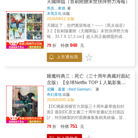
力，想要終結超人類的支配，甚至網羅超人的
天國降臨（首刷附贈末世抉擇勢力海報）
昔日戰友——蝙蝠俠加入。天國就要降臨，他
馬克．韋德
著
的旨意是否要行在地上，如同行在天上？《天
木馬文化
出版
國降臨》為資深漫畫編劇馬克．韋德與傳奇繪
2026/08/12 出版
師亞歷克斯．羅斯攜手推出的經典巨作，講述
天國近了，你們應當悔改！——《馬太福音》
上升至神祇高度的超級英雄釀成的災禍，以及
3:2【首刷隨書附《天國降臨》末世抉擇勢力海
逼使他們重拾人性的掙扎，並額外收錄超過150
報，33.7 X 17.2 cm】超人與正義聯盟的成員
頁的人物設計草圖、專文以及原始劇本大綱等
相繼退隱，守護地球的任務交給了新世代的英
948
珍貴的幕後花絮。
79
折
特價
元
雄，這群後繼者卻沉溺於自己的強大、爭鬥不
休，更在一次追捕惡棍的行動中造成一百萬人
上市通知我
傷亡，地點正是撫育超人長大的堪薩斯州。為
了撥亂反正，超人與老戰友再次復出，要叫他
們向上舉目，樹立超級英雄的榜樣。重組的正
義聯盟與繼任者展開衝突，與此同時，超人的
睡魔特典三：死亡（三十周年典藏封面紀
死敵路瑟集結一股勢力，想要終結超人類的支
念版）【全球Netflix TOP 1 人氣影集同
配，甚至網羅超人的昔日戰友——蝙蝠俠加
名原作，奇幻文學大師尼爾‧蓋曼最知名
尼爾．蓋曼（Neil Gaiman）
著
入。天國就要降臨，他的旨意是否要行在地
奇幻基地
出版
經典美漫代表作】
上，如同行在天上？《天國降臨》為資深漫畫
2026/03/05 出版
編劇馬克．韋德與傳奇繪師亞歷克斯．羅斯攜
【DC獨家授權官方原版三十周年豪華復刻封
手推出的經典巨作，講述上升至神祇高度的超
面】復刻DC原文書三十周年套書紀念封面設
級英雄釀成的災禍，以及逼使他們重拾人性的
計，特別繪製的封面圖像集集精美絕倫，皆圍
掙扎，並額外收錄超過150頁的人物設計草圖、
繞故事情節，呈現經典雋永內容。台灣版本內
專文以及原始劇本大綱等珍貴的幕後花絮。
751
79
折
特價
元
外印製使用高級美術紙，白底透光，為墨重的
睡魔更凸顯亮麗色彩。——✴✴✴——榮獲雨果