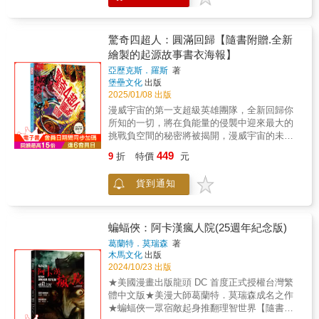
期所謂「高雅文化」產出的任何東西都要更勇
中，無盡家族——他不朽的手足——其他成員
紙厚度，大幅降低運輸期間磕磕碰碰之虞。※
數被評論界視為已經超越漫畫類型、開創出全
魔》以深邃絢麗、富有詩意的筆調，講述了這
《獨立報》（The Independent）★主流成人漫
42cm）＊＊＊＊曼哈頓的雨夜，萬籟俱寂，唯
敢、更有智慧也更富意義。——米開爾．吉爾
說服了他，這樣的懲罰並不公正。為了導正這
套書書盒以特製包裝箱包裝運送，此特製包裝
新生命力的漫畫編劇之一。——《舊金山觀察
位夢之主宰的傳奇。它由數部獨立的篇章組
畫的藝術巔峰；形上學、神話與搖滾式瘋狂的
有驚奇四超人的石頭人班．格林，在雨夜中獨
莫（Mikal Gilmore），作家及音樂記者★尼
個錯誤，他必須前往地獄拯救被他放逐的愛
箱亦屬於運送包材之一，運送過程中若有包材
家報》（San Francisco Examiner）★嚴選圖
成，所有故事又有着千絲萬縷的聯繫。其架構
正面衝撞。——《新音樂快遞》（New Musical
自巡視。突然，巴克斯特大樓內出現了一個不
驚奇四超人：圓滿回歸【隨書附贈.全新
爾．蓋曼筆下的這本漫畫鉅作⋯⋯在內容和風
人。但地獄君主路西法曾發誓要摧毀他，而這
損傷但內部商品完好狀況，請恕無法更換或退
像小說收藏必備。——《圖書館月刊》
宏大，跨越無限時空：從遠古蠻荒到紐約街
Express）★無庸置疑，是主流漫畫產業有史以
速之客，驚奇四超人──驚奇先生（李德．李察
格方面都展示了漫畫作為媒介的龐大表現力。
繪製的起源故事書衣海報】
位墮落天使的手段向來隱晦難測……——✴✴✴
貨※——✴✴✴——榮獲雨果奬、軌跡獎、世界
（Library Journal）★視野宏大如宇宙，情感卻
頭，從現實到幻境，無論神鬼精怪、超級英雄
來最出色的寫作。——《聖路易郵訊報》（St.
斯）、隱形女（蘇珊．史東．李察斯）、霹靂
——《出版者週刊》（Publishers Weekly）★
——
奇幻獎、艾斯納獎風靡全球萬千讀者，三十周
出奇地貼近人心。——《娛樂週刊》
亞歷克斯．羅斯
著
還是庸碌一生的凡人，都參與了這部悲喜劇的
Louis Dispatch）★你將在這些書頁中感受到真
火（強尼．史東）和石頭人（班．格林）──頓
蓋曼靈秀的散文因為書中維妙維肖的插畫而得
年典藏封面紀念版全球Netflix TOP 1話題影集
（Entertainment Weekly）★漫畫史上最偉大
堡壘文化
出版
演出；而不同漫畫家的參與，更使《睡魔》充
實的情感、驚豔的畫作⋯⋯堪稱圖像小說所能
時被由負能量組成的寄生生物圍困。這些生物
以昇華⋯⋯無疑將漫畫插畫作為一種精緻藝術
同名原作——✴✴✴——史上最為暢銷、廣受好
2025/01/08 出版
的史詩之作。——《洛杉磯時報雜誌》（Los
滿了多元化的藝術風格，畫面語言如夢境般多
帶來最豐富且令人滿足的閱讀體驗。——《英
透過人類宿主入侵地球。牠們的目的是什麼？
推向極致。——《軌跡》雜誌（Locus）★在黑
評的圖像作品之一，漫畫領域中成熟、詩意幻
Angeles Times Magazine）★錯綜交織、層層
漫威宇宙的第一支超級英雄團隊，全新回歸你
姿多彩。——✴✴✴——【各界盛譽】★簡而言
倫線上》（UK Online）★不負長期讀者的高度
背後的黑手又是誰？驚奇四超人別無選擇，只
暗深沉、離經叛道又一鳴驚人的DC奇幻漫畫
想的標竿。DC宇宙神祕又強大的「無盡家族」
堆疊的故事，融合民間傳說、神話、宗教、現
所知的一切，將在負能量的侵襲中迎來最大的
之，尼爾．蓋曼是一座故事寶窟，能在任何形
期待，並以跨越千禧年後的風格多樣性帶來無
能冒著性命危險，進入完全由反物質構成的異
「睡魔」系列中，蓋曼創造出一座新的萬神
一員，「夢」將化為人形，行走於凡人世界之
代街頭故事，以及一種帶著諷刺意味的幽默
挑戰負空間的秘密將被揭開，漫威宇宙的未來
式的媒體上看到他的作品，都是我們的福氣。
限驚喜。——《村聲》（The Village Voice）
次元——負空間，他們的成敗將影響整個宇宙
殿，從死亡到譫妄再到夢，這些不朽者皆以相
中睡魔，一位身穿黑色風衣、有著星辰般雙眼
感。——《今日美國》（USA Today）★深具
也將因此改寫！漫威史上最受矚目的作品美漫
——史蒂芬．金（Stephen King）★一個大師
——✴✴✴——【故事介紹】《睡魔5：一場遊
的命運！《驚奇四超人：圓滿回歸》是亞歷克
同的字母D開頭⋯⋯他筆下的漫畫作品極富文學
449
9
折
特價
元
的憂鬱男子。他既非神祇，也非魔鬼，更不是
開拓性之作。——《多倫多星報》（Toronto
大師亞歷克斯．羅斯全新力作【隨書附贈】★
級的故事，引領了成人黑暗奇幻這個創作類
戲一場夢》童年時的幻想風景，被轉化為一場
斯．羅斯的首部長篇作品，他在書中重新詮釋
性，充滿弦外之音、幽默感、脫韁的原型角
超級英雄，他是誕生於奇幻文學大師尼爾．蓋
Star）★假若《睡魔》不是本世紀最偉大的漫
全新繪製：驚奇四超人起源故事書衣海報＊＊
型。——馬克．巴克斯頓（Marc Buxton），評
致命意志角力的戰場。當分隔清醒世界與夢境
了1960年代由史丹．李（Stan Lee）和傑克．
色，以及恰到好處的偏執與異常。蓋曼是極少
貨到通知
曼筆下的「夢之主」，是DC宇宙中強大而神祕
畫，那它也好到應該用那個標準來看待。——
＊＊曼哈頓的雨夜，萬籟俱寂，唯有驚奇四超
論家★絕對是流行文化中的大師之作，遠比同
的牆出現裂痕，一群年輕的紐約客不可避免地
柯比（Jack Kirby）創作的經典故事，為現代讀
數被評論界視為已經超越漫畫類型、開創出全
的「無盡家族」一員。♕榮獲雨果獎、軌跡
《獨立報》（The Independent）★主流成人漫
人的石頭人班．格林，在雨夜中獨自巡視。突
期所謂「高雅文化」產出的任何東西都要更勇
被吸引進那些縫隙，來到夢之王境域中一處被
者帶來全新的視覺體驗。羅斯以大膽鮮明的色
新生命力的漫畫編劇之一。——《舊金山觀察
獎、世界奇幻獎、艾斯納獎、安古蘭漫畫節編
畫的藝術巔峰；形上學、神話與搖滾式瘋狂的
然，巴克斯特大樓內出現了一個不速之客，驚
敢、更有智慧也更富意義。——米開爾．吉爾
遺忘已久的角落——那場景既詭異地令人熟
彩和獨特的敘事風格，將漫威的第一支超級英
家報》（San Francisco Examiner）★嚴選圖
劇獎等獎項♕《娛樂週刊》（Entertainment
正面衝撞。——《新音樂快遞》（New Musical
奇四超人──驚奇先生（李德．李察斯）、隱形
蝙蝠俠：阿卡漢瘋人院(25週年紀念版)
莫（Mikal Gilmore），作家及音樂記者★尼
悉，又帶著使人不安的邪惡氣息。——✴✴✴
雄團隊帶往只有他能描繪的奇幻世界。
像小說收藏必備。——《圖書館月刊》
Weekly）評為「1983年～2008年百部必讀書
Express）★無庸置疑，是主流漫畫產業有史以
女（蘇珊．史東．李察斯）、霹靂火（強尼．
爾．蓋曼筆下的這本漫畫鉅作⋯⋯在內容和風
——
葛蘭特．莫瑞森
著
（Library Journal）★視野宏大如宇宙，情感卻
籍」♕橫掃「漫畫界奧斯卡」艾斯納獎，包括5
來最出色的寫作。——《聖路易郵訊報》（St.
史東）和石頭人（班．格林）──頓時被由負能
格方面都展示了漫畫作為媒介的龐大表現力。
木馬文化
出版
出奇地貼近人心。——《娛樂週刊》
座最佳連載系列、1座最佳短篇故事、4座最佳
Louis Dispatch）★你將在這些書頁中感受到真
量組成的寄生生物圍困。這些生物透過人類宿
——《出版者週刊》（Publishers Weekly）★
2024/10/23 出版
（Entertainment Weekly）★漫畫史上最偉大
編劇、7座最佳嵌字、2座最佳鉛筆稿♕〈仲夏
實的情感、驚豔的畫作⋯⋯堪稱圖像小說所能
主入侵地球。牠們的目的是什麼？背後的黑手
蓋曼靈秀的散文因為書中維妙維肖的插畫而得
★美國漫畫出版龍頭 DC 首度正式授權台灣繁
的史詩之作。——《洛杉磯時報雜誌》（Los
夜之夢〉（收錄於《睡魔3：夢之國度》）榮獲
帶來最豐富且令人滿足的閱讀體驗。——《英
又是誰？驚奇四超人別無選擇，只能冒著性命
以昇華⋯⋯無疑將漫畫插畫作為一種精緻藝術
體中文版★美漫大師葛蘭特．莫瑞森成名之作
Angeles Times Magazine）★錯綜交織、層層
世界奇幻獎最佳短篇小說♕《睡魔4：迷霧季
倫線上》（UK Online）★不負長期讀者的高度
危險，進入完全由反物質構成的異次元——負
推向極致。——《軌跡》雜誌（Locus）★在黑
★蝙蝠俠一眾宿敵起身推翻理智世界【隨書附
堆疊的故事，融合民間傳說、神話、宗教、現
節》榮獲安古蘭漫畫節最佳劇本♕《睡魔11：
期待，並以跨越千禧年後的風格多樣性帶來無
空間，他們的成敗將影響整個宇宙的命運！
暗深沉、離經叛道又一鳴驚人的DC奇幻漫畫