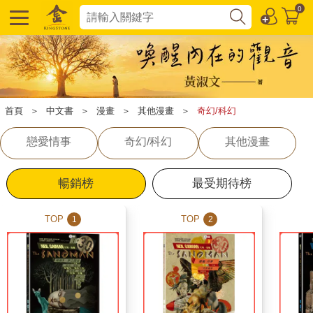
0
首頁
＞
中文書
＞
漫畫
＞
其他漫畫
＞
奇幻/科幻
戀愛情事
奇幻/科幻
其他漫畫
暢銷榜
最受期待榜
TOP
TOP
1
2