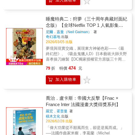
加入購物車
奬、軌跡獎、世界奇幻獎、艾斯納獎風靡全球
萬千讀者，三十周年典藏封面紀念版全球
Netflix TOP 1話題影集同名原作——✴✴✴——
史上最為暢銷、廣受好評的圖像作品之一，漫
睡魔特典二：狩夢（三十周年典藏封面紀
畫領域中成熟、詩意幻想的標竿。DC宇宙神祕
念版）【全球Netflix TOP 1 人氣影集同
又強大的「無盡家族」一員，「夢」將化為人
名原作，奇幻文學大師尼爾‧蓋曼最知名
尼爾．蓋曼（Neil Gaiman）
著
形，行走於凡人世界之中睡魔，一位身穿黑色
奇幻基地
出版
經典美漫代表作】
風衣、有著星辰般雙眼的憂鬱男子。他既非神
2026/03/05 出版
祇，也非魔鬼，更不是超級英雄，他是誕生於
夢境與現實交織，展現東方神祕色彩——《最
奇幻文學大師尼爾．蓋曼筆下的「夢之主」，
終幻想》、《吸血鬼獵人D》日本藝術大師天野
是DC宇宙中強大而神祕的「無盡家族」一員。
喜孝操刀繪製【DC獨家授權官方原版三十周年
——✴✴✴——【名人媒體推薦】史蒂芬．金
豪華復刻封面】復刻DC原文書三十周年套書紀
Blaze Wu （神幻系水墨插畫家）、方波坡
474
79
折
特價
元
念封面設計，特別繪製的封面圖像集集精美絕
POPO （廢柴觀察室）、陳怡靜（漫畫記者/
倫，皆圍繞故事情節，呈現經典雋永內容。台
《大人的漫畫社》主持人）、麥人杰（知名作
加入購物車
灣版本內外印製使用高級美術紙，白底透光，
家）、龍貓大王通信（影評人）、難攻博士
為墨重的睡魔更凸顯亮麗色彩。——✴✴✴——
（中華科幻學會會長）——✴✴✴——作為尼
榮獲雨果奬、軌跡獎、世界奇幻獎、艾斯納獎
爾．蓋曼的成名作，《睡魔》以深邃絢麗、富
風靡全球萬千讀者，三十周年典藏封面紀念版
喬治．盧卡斯：帝國大反擊【Fnac ×
有詩意的筆調，講述了這位夢之主宰的傳奇。
全球Netflix TOP 1話題影集同名原作——✴✴✴
France Inter 法國漫畫大獎得獎系列】
它由數部獨立的篇章組成，所有故事又有着千
——史上最為暢銷、廣受好評的圖像作品之
絲萬縷的聯繫。其架構宏大，跨越無限時空：
羅宏．霍普曼
著
一，漫畫領域中成熟、詩意幻想的標竿。DC宇
從遠古蠻荒到紐約街頭，從現實到幻境，無論
積木文化
出版
宙神祕又強大的「無盡家族」一員，「夢」將
神鬼精怪、超級英雄還是庸碌一生的凡人，都
2026/02/28 出版
化為人形，行走於凡人世界之中睡魔，一位身
參與了這部悲喜劇的演出；而不同漫畫家的參
「偉大功業從不順風而生，卻是逆風而成。」
穿黑色風衣、有著星辰般雙眼的憂鬱男子。他
與，更使《睡魔》充滿了多元化的藝術風格，
──法國作曲家米榭．李葛蘭（Michel