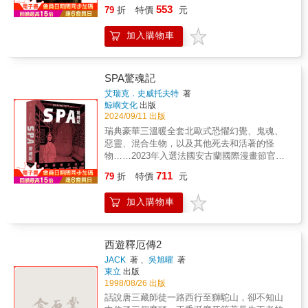
贈：戴夫．麥基恩親繪──復刻初期小丑宣傳海
代街頭故事，以及一種帶著諷刺意味的幽默
無盡之夜》、《睡魔：狩夢》榮獲史鐸克獎最
限驚喜。——《村聲》（The Village Voice）
553
《驚奇四超人：圓滿回歸》是亞歷克斯．羅斯
79
折
特價
元
「睡魔」系列中，蓋曼創造出一座新的萬神
報乙張，31*48 CM】一切衝動在此匯集！！阿
感。——《今日美國》（USA Today）★深具
佳圖像敘事♕《睡魔：序曲》榮獲雨果獎最佳
——✴✴✴——【故事介紹】《睡魔2：玩偶之
的首部長篇作品，他在書中重新詮釋了1960年
殿，從死亡到譫妄再到夢，這些不朽者皆以相
卡漢瘋人院的囚犯在愚人節占領了高譚市的精
開拓性之作。——《多倫多星報》（Toronto
圖像故事——✴✴✴——【名人媒體推薦】史蒂
家》夢之主繼續追尋逃逸的噩夢「科林斯
代由史丹．李（Stan Lee）和傑克．柯比
同的字母D開頭⋯⋯他筆下的漫畫作品極富文學
加入購物車
神病罪犯拘留中心，要求蝙蝠俠交換他們的人
Star）★假若《睡魔》不是本世紀最偉大的漫
芬．金Blaze Wu （神幻系水墨插畫家）、方波
人」，同時揭開了一位年輕女子蘿絲．沃克與
（Jack Kirby）創作的經典故事，為現代讀者帶
性，充滿弦外之音、幽默感、脫韁的原型角
質。蝙蝠俠接受了他們瘋狂的挑戰，被迫迎面
畫，那它也好到應該用那個標準來看待。——
坡POPO （廢柴觀察室）、陳怡靜（漫畫記者/
夢境世界的神祕連結。蘿絲穿梭在謎團般的夢
來全新的視覺體驗。羅斯以大膽鮮明的色彩和
色，以及恰到好處的偏執與異常。蓋曼是極少
對決小丑、稻草人、殺手鱷魚、雙面人和許多
《獨立報》（The Independent）★主流成人漫
《大人的漫畫社》主持人）、麥人杰（知名作
境世界，經歷許多預料之外的事：失散已久的
獨特的敘事風格，將漫威的第一支超級英雄團
數被評論界視為已經超越漫畫類型、開創出全
其他死敵以拯救無辜者並奪回監獄。在這場荒
畫的藝術巔峰；形上學、神話與搖滾式瘋狂的
SPA驚魂記
家）、龍貓大王通信（影評人）、難攻博士
親人、一場連環殺手的大型聚會，還有她的真
隊帶往只有他能描繪的奇幻世界。
新生命力的漫畫編劇之一。——《舊金山觀察
謬的挑戰期間，黑暗騎士必須面對他最危險的
正面衝撞。——《新音樂快遞》（New Musical
（中華科幻學會會長）——✴✴✴——作為尼
艾瑞克．史威托夫特
著
實身分。夢之主緊密觀察著她的旅程，試圖解
家報》（San Francisco Examiner）★嚴選圖
敵人和他內心的惡魔。這部圖像小說一發行，
Express）★無庸置疑，是主流漫畫產業有史以
爾．蓋曼的成名作，《睡魔》以深邃絢麗、富
鯨嶼文化
出版
開這些無數牽扯的事件，背後的主使者究竟是
像小說收藏必備。——《圖書館月刊》
就獲得了商業和廣泛的好評，被許多人認為是
來最出色的寫作。——《聖路易郵訊報》（St.
2024/09/11 出版
有詩意的筆調，講述了這位夢之主宰的傳奇。
誰……——✴✴✴——
（Library Journal）★視野宏大如宇宙，情感卻
有史以來最偉大的蝙蝠俠故事，也是葛蘭特．
Louis Dispatch）★你將在這些書頁中感受到真
它由數部獨立的篇章組成，所有故事又有着千
瑞典豪華三溫暖全套北歐式恐懼幻覺、鬼魂、
出奇地貼近人心。——《娛樂週刊》
莫瑞森職業生涯中眾多代表作之一。莫瑞森的
實的情感、驚豔的畫作⋯⋯堪稱圖像小說所能
絲萬縷的聯繫。其架構宏大，跨越無限時空：
惡靈、混合生物，以及其他死去和活著的怪
（Entertainment Weekly）★漫畫史上最偉大
敘事和戴夫．麥基恩的藝術創作奠定了蝙蝠俠
帶來最豐富且令人滿足的閱讀體驗。——《英
從遠古蠻荒到紐約街頭，從現實到幻境，無論
物……2023年入選法國安古蘭國際漫畫節官方
的史詩之作。——《洛杉磯時報雜誌》（Los
系列其成熟、獨特、心理恐怖的風格，有別於
倫線上》（UK Online）★不負長期讀者的高度
神鬼精怪、超級英雄還是庸碌一生的凡人，都
好書競賽2024年入圍美國漫畫界奧斯卡・艾斯
Angeles Times Magazine）★錯綜交織、層層
711
其他傳統的超級英雄作品。此作後來也成為阿
期待，並以跨越千禧年後的風格多樣性帶來無
79
折
特價
元
參與了這部悲喜劇的演出；而不同漫畫家的參
納獎・最佳國際出版品-----------------------------------
堆疊的故事，融合民間傳說、神話、宗教、現
卡漢瘋人院的權威故事，是蝙蝠俠神話的重要
限驚喜。——《村聲》（The Village Voice）
與，更使《睡魔》充滿了多元化的藝術風格，
---------------一部如同噩夢般的瑞典圖像小說處女
代街頭故事，以及一種帶著諷刺意味的幽默
組成部分。影響了廣受好評、同名的電玩遊戲
——✴✴✴——【故事介紹】《睡魔3：夢之國
加入購物車
畫面語言如夢境般多姿多彩。——✴✴✴——
作，對現今消費社會和健康休閒行業提出極其
感。——《今日美國》（USA Today）★深具
《蝙蝠俠：阿卡漢》系列。精采附錄：編輯凱
度》四篇獨樹一幟的短篇插曲交織出本集的錦
【各界盛譽】★簡而言之，尼爾．蓋曼是一座
尖銳的批判，並讓人聯想起大衛・林區驚悚電
開拓性之作。——《多倫多星報》（Toronto
倫．伯格的後記葛蘭特．莫瑞森《阿卡漢瘋人
繡風光：謬思女神被凡人囚禁的〈卡利奧
故事寶窟，能在任何形式的媒體上看到他的作
影以及伊藤潤二恐怖漫畫…… 北歐某處，一家
Star）★假若《睡魔》不是本世紀最偉大的漫
院》完整劇本、最初64頁縮圖草稿戴夫．麥基
佩〉、一群貓聆聽來自夢中啟示的〈千貓之
品，都是我們的福氣。——史蒂芬．金
五星級溫泉旅館＋會議酒店一直大受顧客歡
西遊釋厄傳2
畫，那它也好到應該用那個標準來看待。——
恩分鏡圖、練習草稿，暨創作彩圖集錦
夢〉、一位女孩遭受某種神祕放射線的〈面
（Stephen King）★一個大師級的故事，引領
迎。但事情開始變得有點不太對勁：一個要求
《獨立報》（The Independent）★主流成人漫
JACK
著 、
吳旭曜
著
具〉，以及廣受讚譽的〈仲夏夜之夢〉——史
了成人黑暗奇幻這個創作類型。——馬克．巴
苛刻的VIP客戶突然消失無蹤。商業研討會也被
畫的藝術巔峰；形上學、神話與搖滾式瘋狂的
東立
出版
上唯一拿下世界奇幻獎最佳短篇小說的漫畫故
克斯頓（Marc Buxton），評論家★絕對是流行
迫中斷。一位年輕的職員在尋找他的房間時迷
正面衝撞。——《新音樂快遞》（New Musical
1998/08/26 出版
事。本書同時收錄了由蓋曼所寫的〈卡利奧
文化中的大師之作，遠比同期所謂「高雅文
了路。一個被社會拋棄的按摩師努力尋求認
Express）★無庸置疑，是主流漫畫產業有史以
話說唐三藏師徒一路西行至獅駝山，卻不知山
佩〉原始劇本，附上編劇與美術人員的評註。
化」產出的任何東西都要更勇敢、更有智慧也
可。一對戀人努力逃避日常生活的恐怖——其
來最出色的寫作。——《聖路易郵訊報》（St.