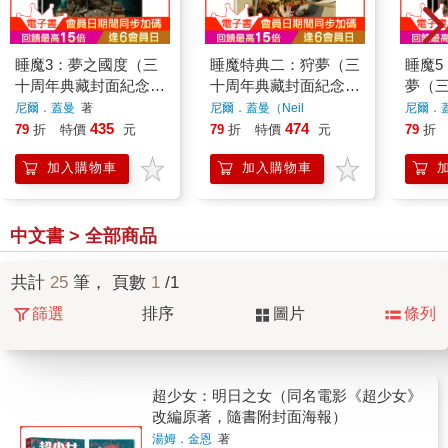
睡魔3：夢之國度（三
睡魔特典二：狩夢（三
睡魔5
十周年典藏封面紀念
十周年典藏封面紀念
夢（
版）【全球Netflix
版）【全球Netflix
紀念版）
尼爾．蓋曼
著
尼爾．蓋曼（Neil
尼爾．
Gaiman）
著
TOP 1 人氣影集同名
TOP 1 人氣影集同名
TOP
435
474
79
折
特價
元
79
折
特價
元
79
折
原作，奇幻文學大師尼
原作，奇幻文學大師尼
原作
加入購物車
加入購物車
爾‧蓋曼最知名經典美
爾‧蓋曼最知名經典美
爾‧蓋
漫代表作】
漫代表作】
漫代
中文書 > 全部商品
共計
25
筆， 頁數
1
/1
篩選
排序
圖片
條列
超少女：明日之女（同名電影《超少女》
改編原著，隨書附封面海報）
湯姆．金恩
著