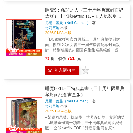
持人）、麥人杰（知名作家）、龍貓大王通信
章。備受讚譽的藝術家 J．H．威廉斯三世以瑰
Netflix TOP 1話題影集同名原作——✴✴✴——
開。 「我一直認定，【帝國大反擊】是【星際
（影評人）、難攻博士（中華科幻學會會長）
麗絕美的畫面，引領讀者踏上夢之王驚心動魄
史上最為暢銷、廣受好評的圖像作品之一，漫
睡魔9：慈悲之人（三十周年典藏封面紀
大戰】系列最精彩的一部！許多世人所記得的
——✴✴✴——作為尼爾．蓋曼的成名作，《睡
的旅程。夢之王將橫越宇宙，更進入超脫時空
畫領域中成熟、詩意幻想的標竿。DC宇宙神祕
星際大戰經典時刻，全都發生在這一部電影當
念版）【全球Netflix TOP 1 人氣影集同
魔》以深邃絢麗、富有詩意的筆調，講述了這
的領域，只為完成一項攸關寰宇前程的任務
又強大的「無盡家族」一員，「夢」將化為人
中。無論是千年鷹在小行星群中躲避鈦戰機的
位夢之主宰的傳奇。它由數部獨立的篇章組
名原作，奇幻文學大師尼爾‧蓋曼最知名
尼爾．蓋曼（Neil Gaiman）
著
——阻止現實全盤崩解。——✴✴✴——
形，行走於凡人世界之中睡魔，一位身穿黑色
精彩空戰、雪地當中的巨大戰馬、絕地大師尤
成，所有故事又有着千絲萬縷的聯繫。其架構
奇幻基地
出版
經典美漫代表作】
風衣、有著星辰般雙眼的憂鬱男子。他既非神
達以原力舉起X戰機、天行者路克決戰達斯維德
宏大，跨越無限時空：從遠古蠻荒到紐約街
2026/01/08 出版
祇，也非魔鬼，更不是超級英雄，他是誕生於
的場面。 達斯維德與天行者路克的經典台詞：
頭，從現實到幻境，無論神鬼精怪、超級英雄
【DC獨家授權官方原版三十周年豪華復刻封
奇幻文學大師尼爾．蓋曼筆下的「夢之主」，
「我是你父親！」、或是韓索羅與莉亞的台
還是庸碌一生的凡人，都參與了這部悲喜劇的
面】復刻DC原文書三十周年套書紀念封面設
是DC宇宙中強大而神祕的「無盡家族」一員。
詞：「我愛你！」「我知道」還有約翰威廉斯
演出；而不同漫畫家的參與，更使《睡魔》充
計，特別繪製的封面圖像集集精美絕倫，皆圍
♕榮獲雨果獎、軌跡獎、世界奇幻獎、艾斯納
譜寫出的「帝國進行曲」、「尤達主題」、
滿了多元化的藝術風格，畫面語言如夢境般多
繞故事情節，呈現經典雋永內容。台灣版本內
獎、安古蘭漫畫節編劇獎等獎項——✴✴✴——
「莉亞與韓」的主題音樂。這些，全都發生在
751
79
折
特價
元
姿多彩。——✴✴✴——【故事介紹】《睡魔
外印製使用高級美術紙，白底透光，為墨重的
【名人媒體推薦】史蒂芬．金Blaze Wu （神幻
【帝國大反擊】。 令人訝異的是，星戰之父喬
11：無盡之夜》本集重返夢境領域，帶來七篇
睡魔更凸顯亮麗色彩。——✴✴✴——榮獲雨果
系水墨插畫家）、方波坡POPO （廢柴觀察
治盧卡斯卻並非【帝國大反擊】的導演，這一
加入購物車
精彩絕倫的故事。神祕的無盡家族成員各擁一
奬、軌跡獎、世界奇幻獎、艾斯納獎風靡全球
室）、陳怡靜（漫畫記者/《大人的漫畫社》主
次，盧卡斯轉作監製，他找上了恩師艾文克許
篇專屬傳說，皆由享譽國際的頂尖漫畫大師親
萬千讀者，三十周年典藏封面紀念版全球
持人）、麥人杰（知名作家）、龍貓大王通信
納執導，究竟是這後面有什麼秘辛呢？【帝國
自操刀繪製。這些故事從鬼氣森森到悲喜交
Netflix TOP 1話題影集同名原作——✴✴✴——
（影評人）、難攻博士（中華科幻學會會長）
大反擊】的誕生故事絕對值得一睹！」──半瓶
織，再從頹靡誘惑到夢魘纏身，跨越時空界
史上最為暢銷、廣受好評的圖像作品之一，漫
睡魔8~11+三特典套書（三十周年限量典
——✴✴✴——作為尼爾．蓋曼的成名作，《睡
醋｜電影製片、影評人 熱烈推薦（依姓名筆劃
線，成就了發人深省的傳說。它們揭露的詭異
畫領域中成熟、詩意幻想的標竿。DC宇宙神祕
藏封面紀念書盒版）
魔》以深邃絢麗、富有詩意的筆調，講述了這
順序）小莊｜導演，漫畫家半瓶醋｜電影製
祕密與驚人真相，正屬於這群不朽的兄弟姊妹
又強大的「無盡家族」一員，「夢」將化為人
位夢之主宰的傳奇。它由數部獨立的篇章組
片、影評人臥斧翁煌德｜「無影無蹤」版主
尼爾．蓋曼（Neil Gaiman）
著
——死亡、欲望、夢、絕望、譫妄、毀滅與命
形，行走於凡人世界之中睡魔，一位身穿黑色
成，所有故事又有着千絲萬縷的聯繫。其架構
馬 欣｜作家、影評人葉 郎｜文字工作者、
奇幻基地
出版
運。——✴✴✴——
風衣、有著星辰般雙眼的憂鬱男子。他既非神
宏大，跨越無限時空：從遠古蠻荒到紐約街
2025/12/04 出版
《從前，有個錄影帶店》作者詹正德｜影評人
祇，也非魔鬼，更不是超級英雄，他是誕生於
頭，從現實到幻境，無論神鬼精怪、超級英雄
膝關節｜影評人、台灣影評協會監事 :: 全球影
¬榮獲雨果奬、軌跡獎、世界奇幻獎、艾斯納獎
奇幻文學大師尼爾．蓋曼筆下的「夢之主」，
還是庸碌一生的凡人，都參與了這部悲喜劇的
迷激情盛讚 :: ──────────「任何致力創作
¬¬風靡全球萬千讀者，三十周年典藏封面紀念
是DC宇宙中強大而神祕的「無盡家族」一員。
演出；而不同漫畫家的參與，更使《睡魔》充
的人都應該讀讀這本書。它犀利、有趣，充滿
版¬¬全球Netflix TOP 1話題影集同名原作
♕榮獲雨果獎、軌跡獎、世界奇幻獎、艾斯納
滿了多元化的藝術風格，畫面語言如夢境般多
來之不易的經驗教訓。極為出色。」「收到書