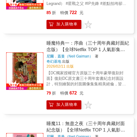
既非神祇，也非魔鬼，更不是超級英雄，他是
畫面語言如夢境般多姿多彩。——✴✴✴——
Legrand） #星戰之父 #IP先鋒 #差點拍垮卻改
誕生於奇幻文學大師尼爾．蓋曼筆下的「夢之
【故事介紹】《睡魔特典三：死亡》作為給一
寫電影史 #一個人重寫好萊塢規則 #被體制反擊
主」，是DC宇宙中強大而神祕的「無盡家族」
722
85
折
特價
元
整個世代漫畫讀者的試金石，該系列最受歡迎
的創作者 ★2024年「法雅客書店－法國國際廣
一員。——✴✴✴——【名人媒體推薦】史蒂
的角色之一、無盡家族的「死亡」，終於在
播電臺漫畫獎」（Prix BD Fnac France Inter）
芬．金Blaze Wu （神幻系水墨插畫家）、方波
加入購物車
《睡魔》中獨挑大梁登場。所有系列中以這位
★★法國新聞頻道電臺時事報導漫畫獎★★法
坡POPO （廢柴觀察室）、陳怡靜（漫畫記者/
夢的長姊為主角的作品，都收錄在這本豪華合
國電視臺、電臺、雜誌 千呼萬喚★ 從無名小卒
《大人的漫畫社》主持人）、麥人杰（知名作
輯之中。這本終極收藏版同時收錄音樂人多
躍升百萬導演，盧卡斯就此帝國大反擊了嗎？
家）、龍貓大王通信（影評人）、難攻博士
莉．艾莫絲發人深省的導讀，以及以死亡為主
那麼，你就太相信原力了……故事才正要開
睡魔特典一：序曲（三十周年典藏封面紀
（中華科幻學會會長）——✴✴✴——作為尼
角的豪華圖集，由漫畫界眾多頂尖藝術家所繪
始！ 在第一部《星際大戰》上映後，年輕的喬
念版）【全球Netflix TOP 1 人氣影集同
爾．蓋曼的成名作，《睡魔》以深邃絢麗、富
製。——✴✴✴——
治・盧卡斯終於不再是當年那個被當作笑話看
有詩意的筆調，講述了這位夢之主宰的傳奇。
名原作，奇幻文學大師尼爾‧蓋曼最知名
尼爾．蓋曼（Neil Gaiman）
著
待的怪咖、在談判桌上任人宰割的電影新人。
它由數部獨立的篇章組成，所有故事又有着千
奇幻基地
出版
經典美漫代表作】
他一躍成為票房冠軍、身價暴漲至數百萬美
絲萬縷的聯繫。其架構宏大，跨越無限時空：
2026/02/11 出版
元，為了澈底擺脫好萊塢片廠的有毒體制，盧
從遠古蠻荒到紐約街頭，從現實到幻境，無論
【DC獨家授權官方原版三十周年豪華復刻封
卡斯不顧風險，押上所有身家，獨立籌資拍攝
神鬼精怪、超級英雄還是庸碌一生的凡人，都
面】復刻DC原文書三十周年套書紀念封面設
《帝國大反擊》。然而這不但讓他成為電影公
參與了這部悲喜劇的演出；而不同漫畫家的參
計，特別繪製的封面圖像集集精美絕倫，皆圍
司的頭號公敵，接二連三的拍片災難讓他差一
與，更使《睡魔》充滿了多元化的藝術風格，
繞故事情節，呈現經典雋永內容。台灣版本內
點把整個人生都賠掉。 《喬治．盧卡斯：星際
672
79
折
特價
元
畫面語言如夢境般多姿多彩。——✴✴✴——
外印製使用高級美術紙，白底透光，為墨重的
大戰的誕生》眾所期盼的第二部，回溯了《帝
【故事介紹】《睡魔特典二：狩夢》《狩夢》
睡魔更凸顯亮麗色彩。——✴✴✴——榮獲雨果
國大反擊》製作過程中的真實苦難，這段歷史
加入購物車
是蓋曼與享譽盛名的藝術家天野喜孝攜手合作
奬、軌跡獎、世界奇幻獎、艾斯納獎風靡全球
在《星際大戰》上映將近半世紀的今日，早已
的結晶，他們在本書揭露了夢境之主令人魂牽
萬千讀者，三十周年典藏封面紀念版全球
被遺忘。悲劇、衝突與各種難以置信的意外不
夢繫的新面貌。這則精工謄繪的古日本寓言結
Netflix TOP 1話題影集同名原作——✴✴✴——
斷襲向劇組：從飾演路克．天行者的馬克．漢
合了文字與圖像，織紡出一則不朽傳說。一位
史上最為暢銷、廣受好評的圖像作品之一，漫
睡魔11：無盡之夜（三十周年典藏封面
彌爾的毀容車禍開始，到飾演莉亞公主的嘉
謙遜的年輕和尚與愛上他的狐妖受迫於黑暗的
畫領域中成熟、詩意幻想的標竿。DC宇宙神祕
紀念版）【全球Netflix TOP 1 人氣影集
莉．費雪染上藥癮，劇本作家因病過世……正
預言，分別向夜夢神皇求助；神皇介入之下，
又強大的「無盡家族」一員，「夢」將化為人
式開拍後，挪威一百五十年來最冷的冬天讓道
同名原作，奇幻文學大師尼爾‧蓋曼最知
尼爾．蓋曼（Neil Gaiman）
著