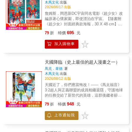
木馬文化
出版
2026/06/17 出版
詹姆斯．岡恩新DC宇宙同名電影《超少女》改
編原著心懷家園，即使漂泊在宇宙。【隨書附
《超少女》封面經典款海報，30 X 48 cm】卡
拉．佐艾爾以「超少女」之名響徹宇宙，身為
695
79
折
特價
元
超人堂姊的她，心中有著怎麼樣都填補不了的
空虛，來自她不復存在的家園。在她的二十一
加入購物車
歲生日當天，超少女來到偏遠星球慶生，卻在
當地遭受攻擊，愛犬氪普托更身中毒箭，命在
旦夕。為了尋找拯救氪普托的方法，超少女接
下外星少女露西的委託，橫越宇宙追擊殺死少
天國降臨（史上最佳的超人漫畫之一）
女父親、襲擊她們的罪魁禍首——黃山的克雷
馬克．韋德
著
姆。見識到克雷姆的凶殘以及所到之處留下的
木馬文化
出版
殺戮慘狀，加深露西的復仇執念，也勾起超少
2026/08/12 出版
女的鄉愁與沉痛過往。是什麼讓她們在痛苦中
天國近了，你們應當悔改！——《馬太福音》
堅持自我，持續朝明日邁進？得獎作者湯姆．
3:2超人與正義聯盟的成員相繼退隱，守護地球
金恩為本作注入深刻情感與文學價值，佐以曾
的任務交給了新世代的英雄，這群後繼者卻沉
獲艾斯納獎提名的繪者比奎絲．伊弗利優美的
溺於自己的強大、爭鬥不休，更在一次追捕惡
948
筆觸，共同打造出深具勇氣的星際冒險大作
79
折
特價
元
棍的行動中造成一百萬人傷亡，地點正是撫育
《超少女：明日之女》，並獲得雨果獎提名肯
超人長大的堪薩斯州。為了撥亂反正，超人與
定。
上市通知我
老戰友再次復出，要叫他們向上舉目，樹立超
級英雄的榜樣。重組的正義聯盟與繼任者展開
衝突，與此同時，超人的死敵路瑟集結一股勢