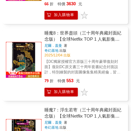
¬【隨書附贈】DC獨家授權特製硬殻收藏書盒
獎、安古蘭漫畫節編劇獎等獎項——✴✴✴——
3630
66
折
特價
元
姿多彩。——✴✴✴——【故事介紹】《睡魔
後，當晚連續讀了兩遍。第一次像飢餓的人一
限量贈品三十周年經典漫畫封面版本限量睡魔
【名人媒體推薦】史蒂芬．金Blaze Wu （神幻
10：夢醒靈前》遠古諸神、故友與敵人集聚一
口氣吞下，第二次則慢慢品味所有細節。敘事
書卡七張限量贈品睡魔全彩海報一張限量特別
系水墨插畫家）、方波坡POPO （廢柴觀察
加入購物車
堂向殞落的夢之王致意，永恆家族的摩耳甫斯
依然精準而流暢，充滿轉折、驚喜、不可思議
設計書盒包裝箱***【DC獨家授權原汁原味三十
室）、陳怡靜（漫畫記者/《大人的漫畫社》主
與他的冒險至此畫上句點。摩耳甫斯的死亡事
的軼事、不同層次的閱讀意義，以及對首集的
周年豪華復刻封面】復刻DC原文書三十周年套
持人）、麥人杰（知名作家）、龍貓大王通信
後再掀餘波，受影響的包含一個拒絕死亡的男
呼應，有些甚至是在場景調度中非常細緻地埋
書紀念封面設計，特別繪製的封面圖像集集精
（影評人）、難攻博士（中華科幻學會會長）
人、一個迷失在夢境荒漠的中國賢哲，以及年
入。畫風依舊銳利、生動。即便繪者的風格是
美絕倫，皆圍繞故事情節，呈現經典雋永內
睡魔8：世界盡頭（三十周年典藏封面紀
——✴✴✴——作為尼爾．蓋曼的成名作，《睡
邁的莎士比亞——他已逢薄暮之年，卻仍有責
精簡線條，但角色依然真實得像活著一樣。」
容。台灣版本內外印製使用高級美術紙，白底
念版）【全球Netflix TOP 1 人氣影集同
魔》以深邃絢麗、富有詩意的筆調，講述了這
實現自己與睡魔有過的一宗交易。——✴✴✴
「我被喬治．盧卡斯曾經歷的人生深深感動，
透光，為墨重的睡魔更凸顯亮麗色彩。【DC獨
位夢之主宰的傳奇。它由數部獨立的篇章組
名原作，奇幻文學大師尼爾‧蓋曼最知名
尼爾．蓋曼
著
——
我完全不知道這些事，讀到時相當震撼。」
家授權特製硬殻收藏書盒．質感呈現】以DC原
成，所有故事又有着千絲萬縷的聯繫。其架構
奇幻基地
出版
經典美漫代表作】
「這是一部啟發人心的作品，能給人勇氣，也
文書三十週年套書書盒為原本，拆分兩套設
宏大，跨越無限時空：從遠古蠻荒到紐約街
2025/12/04 出版
能學到很多關於電影的知識。我強烈推薦這本
計，書盒外皮引用萊妮細紋美術紙，格紋細
頭，從現實到幻境，無論神鬼精怪、超級英雄
【DC獨家授權官方原版三十周年豪華復刻封
書一千次！這是一本值得它所有成功的書。」
膩，圖片印製精美，書名The Sandman做燙金
還是庸碌一生的凡人，都參與了這部悲喜劇的
面】復刻DC原文書三十周年套書紀念封面設
「在第一集已經把標準拉得很高，第二集也沒
設計，呈現經典之作，書盒上方標示睡魔頭盔
演出；而不同漫畫家的參與，更使《睡魔》充
計，特別繪製的封面圖像集集精美絕倫，皆圍
有讓人失望。明明第一部三部曲的成功，本應
與30周年版本，尊榮限量，更能體現奇幻大師
滿了多元化的藝術風格，畫面語言如夢境般多
繞故事情節，呈現經典雋永內容。台灣版本內
讓續集製作變得容易，但喬治．盧卡斯在拍攝
代表作！【限量贈品三十周年經典漫畫封面版
553
79
折
特價
元
姿多彩。——✴✴✴——【故事介紹】《睡魔
外印製使用高級美術紙，白底透光，為墨重的
《帝國大反擊》時依然遭遇無數麻煩。」
本書卡七張】睡魔8-11+三特典的三十周年經典
9：慈悲之人》「慈悲之人」有許多名字：厄里
睡魔更凸顯亮麗色彩。——✴✴✴——榮獲雨果
漫畫封面書卡，雙面印刷，閱讀漫畫時與故事
加入購物車
倪厄斯、歐墨尼德斯、狄賴、孚里斯。她們是
奬、軌跡獎、世界奇幻獎、艾斯納獎風靡全球
搭配，倘佯字裡行間與畫中有奇幻的境界！
復仇的使者，毫不寬容、勢不可擋，除非受追
萬千讀者，三十周年典藏封面紀念版全球
【限量贈品天野喜孝大師畫作全彩海報一張】
討者以血償罪，否則她們絕不罷休。當呂忒．
Netflix TOP 1話題影集同名原作——✴✴✴——
精美特銅紙，特選《睡魔特典二：狩夢》享譽
霍爾的孩子丹尼爾從她身邊被奪走，她選擇向
史上最為暢銷、廣受好評的圖像作品之一，漫
睡魔7：浮生若寄（三十周年典藏封面紀
盛名的藝術家天野喜孝大師畫作海報，獨特畫
她們求助，而成為她們目標的，正是無盡家族
畫領域中成熟、詩意幻想的標竿。DC宇宙神祕
念版）【全球Netflix TOP 1 人氣影集同
風，傳說的睡魔化身夜夢神皇，展開華麗披
的夢。但母親的悲傷與無從遏抑的怒火背後，
又強大的「無盡家族」一員，「夢」將化為人
風，自夢降臨，現實夢境極端美麗。【限量特
名原作，奇幻文學大師尼爾‧蓋曼最知名
尼爾．蓋曼
著
卻有更加黑暗的力量從中干預；他們造成的連
形，行走於凡人世界之中睡魔，一位身穿黑色
別設計書盒包裝箱】書盒外包裝箱印刷三十周
奇幻基地
出版
經典美漫代表作】
鎖效應，將使得夢境付出前所未聞的巨大犧
風衣、有著星辰般雙眼的憂鬱男子。他既非神