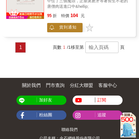
中住了三個魔頭，正垂涎磨牙等著長生不老的
——✴✴✴——
更富意義。——米開爾．吉爾莫（Mikal
中包括經常困擾他們的可怕幽靈。一個以自我
Louis Dispatch）★你將在這些書頁中感受到真
唐僧肉送進口中&hellip;
Gilmore），作家及音樂記者★尼爾．蓋曼筆下
為中心的經理開始懷疑自己。受虐的員工接受
實的情感、驚豔的畫作⋯⋯堪稱圖像小說所能
的這本漫畫鉅作⋯⋯在內容和風格方面都展示
104
他們的悲慘命運。而好奇的警探也開始前來找
95
折
特價
元
帶來最豐富且令人滿足的閱讀體驗。——《英
了漫畫作為媒介的龐大表現力。——《出版者
麻煩……與此同時，神祕的濕氣損害正在蔓
倫線上》（UK Online）★不負長期讀者的高度
週刊》（Publishers Weekly）★蓋曼靈秀的散
延。在奢華的裝飾中，粘稠的黑色液體在迷宮
貨到通知
期待，並以跨越千禧年後的風格多樣性帶來無
文因為書中維妙維肖的插畫而得以昇華⋯⋯無
般的豪華三溫暖大飯店內緩緩流動，並順著牆
限驚喜。——《村聲》（The Village Voice）
疑將漫畫插畫作為一種精緻藝術推向極致。
壁滴落。炎熱潮濕，潮濕到令人窒息。黴菌開
——✴✴✴——【故事介紹】《睡魔1：前奏與
——《軌跡》雜誌（Locus）★在黑暗深沉、離
始出現，隨之而來的是皮膚病、幻覺、鬼魂、
夜曲》時值一次世界大戰的英國，夢之主摩耳
1
頁數
1
/1
移至第
頁
經叛道又一鳴驚人的DC奇幻漫畫「睡魔」系列
惡靈、混合生物和其他死去和活著的怪物……
甫斯誤入「古代祕術兄弟會」的陷阱，開啟了
中，蓋曼創造出一座新的萬神殿，從死亡到譫
《SPA驚魂記》是一部可怕的瑞典圖像小說處
長達七十年的囚禁。七十年後，他重獲自由並
妄再到夢，這些不朽者皆以相同的字母D開
女作，以怪誕和異想天開的幽默為標誌。
立誓復仇。首先，他要找回自己遺失的三件法
頭⋯⋯他筆下的漫畫作品極富文學性，充滿弦
器——落入凡人約翰．康斯坦丁手中的沙袋；
外之音、幽默感、脫韁的原型角色，以及恰到
藏於地獄深處，在路西法的掌控之下的頭盔；
好處的偏執與異常。蓋曼是極少數被評論界視
還有被自稱「天命博士」的罪犯所用的紅寶
為已經超越漫畫類型、開創出全新生命力的漫
石，已經讓夢境與清醒世界的界線越來越模
關於我們
門市查詢
分紅大聯盟
客服中心
畫編劇之一。——《舊金山觀察家報》（San
糊……——✴✴✴——
Francisco Examiner）★嚴選圖像小說收藏必
備。——《圖書館月刊》（Library Journal）★
加好友
訂閱
視野宏大如宇宙，情感卻出奇地貼近人心。
——《娛樂週刊》（Entertainment Weekly）
粉絲團
追蹤
★漫畫史上最偉大的史詩之作。——《洛杉磯
時報雜誌》（Los Angeles Times Magazine）
★錯綜交織、層層堆疊的故事，融合民間傳
聯絡我們
說、神話、宗教、現代街頭故事，以及一種帶
著諷刺意味的幽默感。——《今日美國》
公司名稱：金石網絡股份有限公司