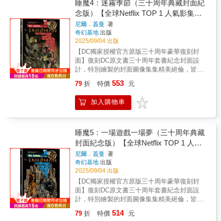
史上最為暢銷、廣受好評的圖像作品之一，漫
睡魔4：迷霧季節（三十周年典藏封面紀
3：夢之國度》）榮獲世界奇幻獎最佳短篇小說
所夢見的種種。——✴✴✴——
畫領域中成熟、詩意幻想的標竿。DC宇宙神祕
念版）【全球Netflix TOP 1 人氣影集同
♕《睡魔4：迷霧季節》榮獲安古蘭漫畫節最佳
又強大的「無盡家族」一員，「夢」將化為人
劇本♕《睡魔11：無盡之夜》、《睡魔：狩
名原作，奇幻文學大師尼爾‧蓋曼最知名
尼爾．蓋曼
著
形，行走於凡人世界之中睡魔，一位身穿黑色
夢》榮獲史鐸克獎最佳圖像敘事♕《睡魔：序
奇幻基地
出版
經典美漫代表作】
風衣、有著星辰般雙眼的憂鬱男子。他既非神
曲》榮獲雨果獎最佳圖像故事——✴✴✴——
2025/09/04 出版
祇，也非魔鬼，更不是超級英雄，他是誕生於
【名人媒體推薦】史蒂芬．金Blaze Wu （神幻
【DC獨家授權官方原版三十周年豪華復刻封
奇幻文學大師尼爾．蓋曼筆下的「夢之主」，
系水墨插畫家）、方波坡POPO （廢柴觀察
面】復刻DC原文書三十周年套書紀念封面設
是DC宇宙中強大而神祕的「無盡家族」一員。
室）、陳怡靜（漫畫記者/《大人的漫畫社》主
計，特別繪製的封面圖像集集精美絕倫，皆圍
♕榮獲雨果獎、軌跡獎、世界奇幻獎、艾斯納
持人）、麥人杰（知名作家）、龍貓大王通信
繞故事情節，呈現經典雋永內容。台灣版本內
獎、安古蘭漫畫節編劇獎等獎項♕《娛樂週
553
79
折
特價
元
（影評人）、難攻博士（中華科幻學會會長）
外印製使用高級美術紙，白底透光，為墨重的
刊》（Entertainment Weekly）評為「1983年
——✴✴✴——作為尼爾．蓋曼的成名作，《睡
睡魔更凸顯亮麗色彩。——✴✴✴——榮獲雨果
～2008年百部必讀書籍」♕橫掃「漫畫界奧斯
加入購物車
魔》以深邃絢麗、富有詩意的筆調，講述了這
奬、軌跡獎、世界奇幻獎、艾斯納獎風靡全球
卡」艾斯納獎，包括5座最佳連載系列、1座最
位夢之主宰的傳奇。它由數部獨立的篇章組
萬千讀者，三十周年典藏封面紀念版全球
佳短篇故事、4座最佳編劇、7座最佳嵌字、2座
成，所有故事又有着千絲萬縷的聯繫。其架構
Netflix TOP 1話題影集同名原作——✴✴✴——
最佳鉛筆稿♕〈仲夏夜之夢〉（收錄於《睡魔
宏大，跨越無限時空：從遠古蠻荒到紐約街
史上最為暢銷、廣受好評的圖像作品之一，漫
睡魔5：一場遊戲一場夢（三十周年典藏
3：夢之國度》）榮獲世界奇幻獎最佳短篇小說
頭，從現實到幻境，無論神鬼精怪、超級英雄
畫領域中成熟、詩意幻想的標竿。DC宇宙神祕
封面紀念版）【全球Netflix TOP 1 人氣
♕《睡魔4：迷霧季節》榮獲安古蘭漫畫節最佳
還是庸碌一生的凡人，都參與了這部悲喜劇的
又強大的「無盡家族」一員，「夢」將化為人
劇本♕《睡魔11：無盡之夜》、《睡魔：狩
影集同名原作，奇幻文學大師尼爾‧蓋曼
尼爾．蓋曼
著
演出；而不同漫畫家的參與，更使《睡魔》充
形，行走於凡人世界之中睡魔，一位身穿黑色
夢》榮獲史鐸克獎最佳圖像敘事♕《睡魔：序
奇幻基地
出版
最知名經典美漫代表作】
滿了多元化的藝術風格，畫面語言如夢境般多
風衣、有著星辰般雙眼的憂鬱男子。他既非神
曲》榮獲雨果獎最佳圖像故事——✴✴✴——
2025/09/04 出版
姿多彩。——✴✴✴——【各界盛譽】★簡而言
祇，也非魔鬼，更不是超級英雄，他是誕生於
【名人媒體推薦】史蒂芬．金Blaze Wu （神幻
【DC獨家授權官方原版三十周年豪華復刻封
之，尼爾．蓋曼是一座故事寶窟，能在任何形
奇幻文學大師尼爾．蓋曼筆下的「夢之主」，
系水墨插畫家）、方波坡POPO （廢柴觀察
面】復刻DC原文書三十周年套書紀念封面設
式的媒體上看到他的作品，都是我們的福氣。
是DC宇宙中強大而神祕的「無盡家族」一員。
室）、陳怡靜（漫畫記者/《大人的漫畫社》主
計，特別繪製的封面圖像集集精美絕倫，皆圍
——史蒂芬．金（Stephen King）★一個大師
♕榮獲雨果獎、軌跡獎、世界奇幻獎、艾斯納
持人）、麥人杰（知名作家）、龍貓大王通信
繞故事情節，呈現經典雋永內容。台灣版本內
級的故事，引領了成人黑暗奇幻這個創作類
獎、安古蘭漫畫節編劇獎等獎項♕《娛樂週
514
79
折
特價
元
（影評人）、難攻博士（中華科幻學會會長）
外印製使用高級美術紙，白底透光，為墨重的
型。——馬克．巴克斯頓（Marc Buxton），評
刊》（Entertainment Weekly）評為「1983年