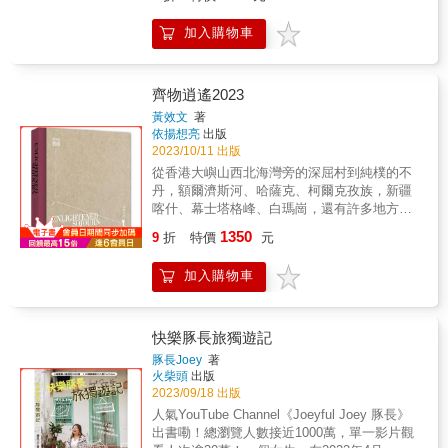
&&旅行時，如果我們帶著拜訪遠方的家人的態
里斯的貧窮線下荒謬的輪迴一再發生。 拉丁美
度出門，就會有截然不同的結果。不是有錢是
洲是一頭魔幻巨獸，作者藉由深入淺出的遊
加入購物車
大爺，只要我喜歡有什麼不可以，而是這是家
記，道出這塊土地下的歷史人文，希望讀者亦
人居住的地方，我要好好保護它；不是旅行結
能藉由她的遊記彷彿實際到達此地，卻又超越
束，旅遊地發生什麼事，和我無關，而是那裡
時空和發生過的一切重合──人地史一體，這才
有我的家人，他們是否安好？我當別人是家
齊物逍遙2023
是旅行的真義。本書結合了旅行和史地的可讀
人，別人也當我是家人嗎？Servas正是這樣的
性，最後作者也因此經歷和墨西哥伴侶相識相
黃效文
著
組織，會員們把彼此當家人一樣款待。出國旅
依揚想亮
出版
戀、結成眷偶，以彼此跨過時間和距離的愛情
行時，住在這些遠方原本陌生的家人家裡幾
2023/10/11 出版
作結。 &
天，和不同文化背景的他們對話，常常讓我受
從香港大嶼山西北海灣旁的深屈村到純樸的不
到很大的衝擊，甚或提供一個自己文化中沒有
丹，額爾濟斯河、哈薩克、柯爾克孜族，新疆
的觀點，從而調整一直以來的慣性做法，受益
喀什、幕士塔格峰、白瑪崗，還有許多地方都
一生。因此，愈年輕開始旅行，對人生的幫助
是黃效文這一年去探索的地方。 深屈村的生態
1350
愈是深遠。旅行得愈廣，拜訪遠方的家人愈
9
折
特價
元
豐富，斑點燈籠蠅、麗彩招潮蟹、海馬在進行
多，世界一家的感受就會愈強烈，人人都有世
調研時都被記錄下來。在新疆喀什作者找到一
界一家的思維，就會降低對環境的破壞、減少
加入購物車
張飛天魔毯，帶作者穿越時空，重返往日時
衝突的發生，透過旅行與接待促進世界和平，
光。新疆喀什東南方發現早期的佛教遺址，莫
這也是Servas創立的初衷！讓我們找回遠方的
爾寺是中國最早期的佛教寺廟之一，歷史可追
家人，體驗世界一家的美麗境界！各界名人強
溯到第三世紀，證明喀什區維吾爾族的祖先是
快樂豚長旅獨遊記
力推薦&公益平台基金會董事長 嚴長壽公益平
佛教徒，而非穆斯林。 探險家用他的視角帶我
豚長Joey
著
台致力於花東的永續發展，我們無法兼顧所有
們去認識這個世界的歷史、地理、人物，帶領
火柴頭
出版
不同領域的發展，非常樂意見到有更多非營利
我們去到許多我們觸及不到的角落，講述我們
2023/09/18 出版
組織和有心人，搭建與全球交流的平台，讓人
還沒有聽過的故事。他的腳步，從未因為蔓延
人氣YouTube Channel《Joeyful Joey 豚長》
人都有機會和國際接軌，體驗書中所提的世界
地球的疫情而停止。 本書特色 當代探險家的探
出書嘞！總瀏覽人數接近1000萬，單一影片觀
一家的美麗境界，建造更有自信，更加豐富的
險筆記，讓讀者可以一窺探險家的工作跟所