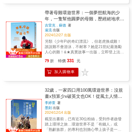
京江戶建物園的做法，把它們原封不動地搬進
生在從一個定點移動到下一個定點的途中。人
戶外博物館，作為文物紀錄？在我意識不到的
們在景點吃當地名產時，李易安蹲在卡車邊，
時候，香港已經悄悄地成為一個人，一位跟我
帶著母雞環遊世界：一個夢想航海的少
和長途卡車司機一起享用豐盛的微型流水席；
一直同行的旅伴，一起經歷、沉澱、思考、轉
年，一隻幫他圓夢的母雞，歷經絕地求生
人們與歷史建築合照時，他在一位好心婦人的
化。//*此書為《知埞——在他方想望這城》的
的驚奇旅程(內附實景拍攝全彩圖)
家中，見到被徵召的士兵遺像。在約旦，他見
吉雷克．蘇德
著
全新增訂版本書特色-作者以世界各地的第三空
遠流
出版
識到難民經濟的威力；在地球的另一面，他找
間為切入點，探討一座城市的無限可能性，同
2024/12/27 出版
到巴拉圭的蔣介石。唯有脫離旅行團的制式規
時把想像延伸至香港，令大家反思我城的美麗
劃，世界樣貌才能真正地立體而真實、刻骨銘
另類《少年Pi的奇幻漂流》，但老虎換成雞！
與荒謬-用城市規劃、建築、設計美學寫成的旅
心。．來場不一樣的旅行如果你沒去過李易安
誰說雞不會游泳，不耐寒？她是21世紀最激勵
遊文學，擴闊讀者對旅遊的眼界和深度-此書為
寫的這些地方，至少，你要看看他寫的書。如
人心的雞！&★真實故事一出版，立即登上法國
《知埞——在他方想望這城》的增訂版，加入
果你曾去過這些地方，就更該看看他筆下的人
暢銷書榜Top 1。★長踞法國書市旅遊文學、紀
10篇新文章
331
79
折
特價
元
事物。因為正如他所言：「每一段便車都是一
實、自然書寫分類暢銷榜★一人一雞凡經過，
次獨立的經驗，卻也都有共通的敘事主軸……
必造成轟動！電視、雜誌媒體競相報導！★受
加入購物車
連通每一個原本無關的隨機事件。如此拼貼歧
到各年齡層歡迎，亦改編成童書版《環遊世界
異，卻是同個故事。」他說的每一個故事，屬
的雞》★內附實景拍攝的全彩圖頁&▏吉雷克．
於你，屬於我，是所有人的故事，是世界的故
蘇德從小就夢想著冒險，等到18歲成年後，他
事。
迫不及待地離開家鄉，前往澳洲工作，為的是
32歲，一家四口用100萬環遊世界：沒規
賺錢買下一艘屬於自己的「帆船」，展開獨自
畫x預算少x破英文也OK！從風土人情到
環遊世界的夢想旅程。他在21歲那年，終於存
實用技巧，開啟親子冒險全新篇章
李婷萱
著
夠了錢，但只能買到一艘破舊的帆船。他原以
墨刻
出版
為稍加修整就能啟航，卻遭到所有親朋好友的
2024/12/14 出版
質疑：一個完全沒有航海經驗的人，沒有完善
截至出書前，已有近30位粉絲，受到作者啟發
的裝備，沒有可靠的同伴，憑著一艘尚未整修
踏上環球之旅…環遊世界不是「有錢人」或
好的破船，怎麼可能駛過波濤洶湧的大海，實
「熟齡族群」的專利也別擔心帶上孩子是一種
現環遊世界的計劃？但對吉雷克來說，夢想不