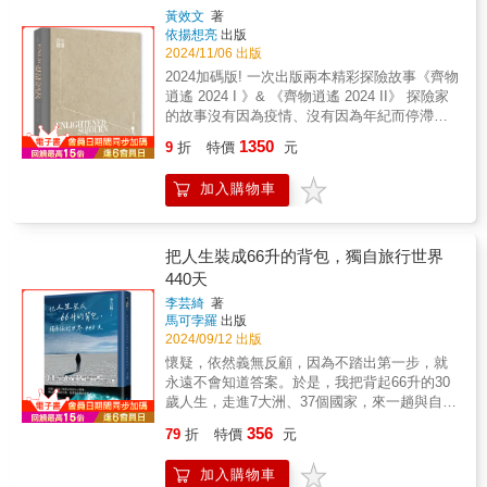
靜的夜晚中滑行。沒有人留意你，你可以犯
到了俄羅斯的境內。中間不忘穿插作者在《國
完整的旅遊故事：跟隨這一家人的腳步，感受
黃效文
著
錯，也沒有人會評判你。只有你自己，你的
家地理雜誌》工作時的趣事以及在不丹的一場
旅途中各種充滿冒險、趣味與溫暖的人事物，
依揚想亮
出版
船、大海和星星。&&⊙在生活中，如果我們不
難忘的生日派對。
2024/11/06 出版
讓你知道面對未知和驚險（喜），也能從容面
停掂量可能的風險，就什麼事都不用做了。我
對。 旅行為全家帶來不一樣啟發：賦歸篇分享
2024加碼版! 一次出版兩本精彩探險故事《齊物
寧可告訴自己：周全思慮，萬事順利！&&⊙我
全家220天環遊世界後的正向改變。 ◆這本書
逍遙 2024 I 》& 《齊物逍遙 2024 II》 探險家
有決心，我有渴望，我不害怕。我會在航行途
適合誰？ 自助旅行非年輕人或單身者專屬，帶
的故事沒有因為疫情、沒有因為年紀而停滯下
中學習，一邊做一邊學。&&⊙永遠要向前看，
孩子、中熟齡也可以。 想要以經濟、輕裝上陣
來。更多精彩的故事，繼續帶著大家前往或許
因為即使太陽不再升起，新的一天也會到來。&
1350
9
折
特價
元
的方式踏上旅行之路者。─沒錢、沒閒、沒體
這輩子到不了或是沒機會去的世界角落。 延續
力，也能嚮往環球旅行─誰說省錢只能走馬看
上一本尚未說完的故事，《齊物逍遙 2024 I 》
加入購物車
花，擅用方法也能感受在地文化。─飲食不必克
作者的探險繼續從緬甸出發，在大小島嶼間跳
難，讓你跟在地人一起享受當地美食。 對環遊
躍，還探訪了金三角，再沿著中國海岸線，停
世界有憧憬，想要踏上旅程的新手。 遇到人生
靠了數不清的大小漁港、吃了各色各樣的新鮮
困境，想要給自己不一樣的體驗。 想跳脫生活
海鮮。當然也一定要再度前往因為疫情而好幾
把人生裝成66升的背包，獨自旅行世界
舒適圈，用環球自助旅行方式，挑戰自我極
年沒法探訪的北海道鶴居村、也來到了今年奧
440天
限。 堅信讀萬卷書不如行萬里路的家長們，想
運的舉辦城市巴黎，最後當然也不能忘了炫耀
李芸綺
著
藉由旅居各國的自然景色與人文風俗，讓自己
一下與不丹皇太后的下午茶約會。同時作者希
馬可孛羅
出版
與孩子大開眼界，進而踏上旅程。 單純喜歡閱
望藉此機會緬懷他敬重的星雲大師以及一起工
2024/09/12 出版
讀的人，想藉由作者視角感受旅途中各種驚
作三十年的老戰友曹中越先生。
懷疑，依然義無反顧，因為不踏出第一步，就
險、有趣、溫暖的真實故事。
永遠不會知道答案。於是，我把背起66升的30
歲人生，走進7大洲、37個國家，來一趟與自己
相遇的行旅！ 也許是E人性格在壓抑了三十多
356
79
折
特價
元
年後，終於迎來大爆發——於是將全副身家，
連同三十多年也沒想清楚的自己，轉換成一只
加入購物車
66升的背包，離開八年職場，開啟了一趟旅