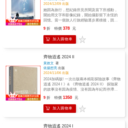
雞，卻令人吃驚，她是作者這趟45,000海哩旅
有透過握在手裡的筆尖，才能觸動最真實的情
省錢方法！ 不用認真規畫但超好玩的旅居式遊
2024/12/09 出版
遊的最佳伴侶，懂人語、不闖禍，也不需要照
感。對她而言，從千禧年初至今，每段旅程都
記 遇到緊急狀況該如何面對 鎖包的大小事＆現
她因為旅行，想紀錄所見所聞及當下所感動，
顧，甚至是作者活下去的強力後盾，這個故事
是個驚奇之旅，有意想不到和不期而遇的人、
場實操運用 選擇自駕、私人導遊或Local
開始用文字和影像紀錄，開始攝影留下永恆的
也是因為有了這位莫莫女士而更加精采。⊙險難
事、物，這些點滴經過都交織成一篇篇充滿酸
Tour？ 找到既便宜又能感受在地生活的住宿 用
回憶。當一個旅人行旅經驗逐步累積後，因嘗
不斷，幽默不斷！作者自稱是海上過動兒，也
甜苦辣滋味的行旅故事，深具意義，值得一再
最省的方式也能體驗當地美食 給自己和孩子不
試挑戰自我而進入另外一個領域的旅遊型態和
認為很多險難都是無法預料，否則顧忌太多，
回味。若你願意，就從此刻起拋開對自我的框
378
9
折
特價
元
一樣的人生──賦歸後的巨大改變 ◆這本書帶來
模式。這段歷程貝琪梨的足跡較為偏重極地與
就只能寸步難行。而他在面對海上每個難關
限，勇於走出自己，成為一位行者去參考看看
滿滿勇氣～✧如何將念頭化為實際行動力✧世俗
野生動物探索之旅，也是較有難度與冒險的行
時，展現在我們眼前的，卻是在生出勇氣的同
另外一種人生可能的存在。
加入購物車
眼光＆環境限制OUT✧沒有規劃、資金有限、
旅方式。二〇一二年底，她開始愛上野生動物
時，伴隨而來的幽默、樂觀的眼光！【精采摘
英文不好也可以✧各種省錢妙招讓夢想成真✧兩
攝影和極光攝影，上山看猩猩、下海和鯨魚游
句】&⊙我沒錢！駕駛一艘破船單人航行完全是
位小小孩不是負擔而是最佳旅伴✧旅居式的自
泳、去極地冰潛、拍北極熊、住在企鵝的棲息
不理智的做法，但是話説回來，單人出海本身
助旅行帶來不一樣的啟發✧藉由旅行慢慢治癒
地旁一整天和企鵝玩耍。此後，許許多多的體
齊物逍遙 2024 II
難道就是明智之舉嗎？如果碰到第一個難題就
自己 ◆本書特色 第一本為環球旅行提供聰明
驗和想法如泉湧般地湧現…。她從城市背包轉
開始懷疑，便什麼也成就不了。⊙我們總能找到
黃效文
著
Tips的旅遊專書：教你以最經濟、安全的方
而勇闖挑戰極地探索的行旅故事，就像她從急
一個不出發的好藉口，總有些地方不對勁，總
依揚想亮
出版
式，輕鬆踏遍五大洲。 環遊世界原來不限年
診專科醫師轉而發展斜槓生活一樣，既豐富又
有上千個小細節需要完善，儘管我們以為已經
2024/11/06 出版
齡、背景或經濟條件：年齡不是重點、人數不
精彩，令人值得一探與回味。本書給準備出發
完成了&mdash;&mdash;無所謂，幾個可憐的
2024加碼版! 一次出版兩本精彩探險故事《齊物
是問題、旅行小白也OK，沒錢、沒閒、沒體
或還未出發的旅人提供了一個新的思考。機
小破洞也不會讓我沉沒。&⊙人生苦短，不容後
逍遙 2024 I 》& 《齊物逍遙 2024 II》 探險家
力，一樣能翻轉全世界。 行前、旅途中實用資
會，永遠是給準備好的旅人；旅行除了可以挑
悔。過度預測毫無意義，只會阻礙你前進，不
的故事沒有因為疫情、沒有因為年紀而停滯下
訊分享：行程總花費參考、行前必要準備、全
戰自我，每一次的冒險和探索，都能讓我們打
如等到麻煩來了再去面對。&⊙即使航行看起來
來。更多精彩的故事，繼續帶著大家前往或許
家行李裝備、防搶防盜妙招… 分享旅居式自助
1350
破固有的思維框架，發現生活的無限可能，進
9
折
特價
元
很輕鬆，也得時刻保持警惕。天氣隨時可能變
這輩子到不了或是沒機會去的世界角落。 探險
旅行經驗：自助旅行不一定要很刻苦，只要做
而重拾對生活的熱情，並珍惜當下的每一刻。
化，任何時候都可能需要做出決定，應付突發
的範圍不管是在緯度或是經度上都非常廣泛的
對了一些事，也能好好感受在地文化。 提供意
謹以此書獻給所有曾經對自己人生設限的人，
狀況。必須反應靈敏，所以要保持良好狀態。
加入購物車
一年，《齊物逍遙 2024 II 》作者繼續往中國的
想不到的省錢妙招：各種好點子分享，讓人驚
去嘗試看看旅行吧！
&&⊙當問題出現時，冒險才真正開始。這已經
西北方移動。先是從西藏進入了新疆地區，之
呼：「居然有這種不傷荷包的好方法！」 帶著
成為了我的座右銘：沒出問題，就沒有冒險！
後又一個急轉彎，前往了冰天雪地的西伯利
幼齡小孩也能很加分：誰說孩子只會帶來壓
&&⊙我喜歡在夜晚抵達港口&hellip;&hellip;在寂
亞，穿越阿穆爾河，也就是中國的黑龍江，來
齊物逍遙 2024 I
力，一樣會是超級優秀的小小旅伴。 最真實、