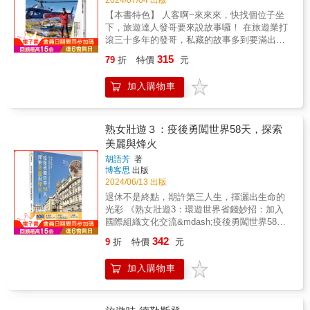
小，不擅與人交流內向性格的人。與陌生人說
【本書特色】 人客啊~來來來，快找個位子坐
話感到不安，對沒去過的地方覺得危險，但她
下，旅遊達人發哥要來說故事囉！ 在旅遊業打
想重啟一個人旅行，去嘗試一期一會的趣味、
滾三十多年的發哥，私藏的故事多到要滿出倉
去試吃從來沒吃過的食物，甚至大膽表達即使
庫啦！那些旅行途中的妙事、糗事、鮮事、怪
語言不通也能傳達的「讚美」，她想成為能夠
315
79
折
特價
元
事，發哥都用輕鬆幽默的口吻實況重現，保證
享受一個人旅行的自己。 & ▎冒險而不涉險，
讓人從頭笑到尾，突然想到還要再笑一次。 這
這是一堂獨處的入門課。▎ 從最基本的行李準
加入購物車
次發哥為大家準備的小故事足足有100則，內容
備、行程安排，到自家日本國內踩點的趣味，
有詼諧，有警世，有的讓你拍案叫絕，有的足
飛向巴黎、台灣的新奇興奮。她讓我們知道，
以發人深省。當中更有數也數不盡的旅遊界經
想像力即是準備力 ，不管你現在幾歲，好奇心
驗談，看完這些故事，將來參加旅行團時一定
熟女壯遊３：疫後勇闖世界58天，探索
永遠能夠為你儲存快樂，哪怕只是一點一滴，
更能體會領隊們的用心良苦。 & 【Part 1】這
美麗與烽火
或者當下你根本沒有察覺，那個勇敢出發的自
是什麼情形？出國鮮事一籮筐 看場秀結果頭髮
己，正在成長，正在改變。 & 本書特色 & ＼只
胡語芳
著
燒起來了？！計程車司機從後車廂拿出傢伙是
要鼓起勇氣出發／ & ◤獨自旅行時，我彷彿感
博客思
出版
要幹什麼？！全團都上飛機了，但是領隊
到重生，能夠更自然地行動。 我希望自己能時
2024/06/13 出版
呢？！出門在外難免會遇到些狀況，但，這些
刻成為那樣的人。 這是我每天努力的目標。◢
退休不是終點，期許第三人生，揮灑出生命的
狀況也太瞎了吧！發哥私藏數十年來所見所聞
& 名人推薦 & 「做功課如此深入，吃得這樣專
光彩 《熟女壯遊3：環遊世界省錢妙招：加入
的旅行鮮事，絕對給你笑到併軌！ & 【Part
業， 讓我相信她寫到的其他地區一定也是同樣
國際組織文化交流&mdash;疫後勇闖世界58
2】世界有夠大，領隊帶你長見識 尿尿小童和
內行&hellip;&hellip;」__作家 王蘭芬 & 「翻閱
天，探索美麗與烽火》是一部充滿冒險精神和
小美人魚其實沒有想像中的大！吃西餐好講
342
9
折
特價
元
這本書，你能感受到每一頁都泛著作者迫不及
人文關懷的旅行記實。作者胡語芳以其豐富的
究，刀叉到底要怎麼放？玩個澳洲為什麼每人
待分享的興奮感！」__作家 彭菊仙 & 【跨世代
旅行經歷，展示了一個退休女性如何通過國際
都有人叫我去死？！妙趣之外，發哥也用小故
加入購物車
讀者共鳴：我也可以試試一個人去旅行！】 &
文化交流，實現自我價值和回饋社會的目標。
事來告訴你世界大不同，將來出國才不會少見
作者第一句「當我五十歲」不就是我將要面臨
勇氣與行動力的結晶 作者胡語芳在疫情後的58
多怪。 & 【Part 3】領隊人生，旅遊業的甘苦
的嗎？ 她之後說的這年紀要「盡可能的保持快
天內，勇敢踏上壯遊旅程，穿越10個國家，展
談 客人不吃蝦，但是吃龍蝦？！簽證被拒絕，
樂，一個人旅行能夠存下大量心情愉快的回
示了她的勇氣和行動力。這段旅程不僅僅是對