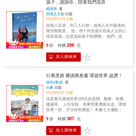
下的一切，他看懂生命多的是無常；用全身，
獎 & 《行書》 2016 DAD Professional Awards
孩子，謝謝你，陪著我們流浪
的，是未知的際遇以及即將為人生寫下的自我
真切感知世界的冷暖，他學會珍惜並擁抱當
英國設計與藝術指導專業獎：木鉛筆 & 《行
楊迷斯
著
實現紀錄。 & 即便在行前充滿了疑慮與忐忑不
下。☀人呀，總會在孤獨中摸索、在絕望中長
書》 2015 London International Awards倫敦國
四塊玉文創
出版
安，卻依然壓抑不了對世界的好奇與內心無法
大、在跌倒時珍惜，這些，是單車旅行教我們
際獎：金獎/銀獎 & 《行書》 2015第十屆澳門
2022/01/24 出版
停歇的悸動。因為在我們每個人的血液裡，或
的事。當人生陷入低潮、迷失自己方向，或許
設計雙年展：優秀獎 & 《台北高原青藏盆地》
從兩人足跡，到三人行旅，成為人生中最美的
多或少都蘊藏著對冒險以及探索新世界的憧
可以選擇騎上單車，來場自我抽離之旅。他，
2015金點設計獎 & 《東說西說東西說》 2015
無預期風景， 他，用十封信道出初為人父的心
憬，不管這趟旅程是開心還是傷心、是舒逸還
在絲路中，學會與自己獨處，也看見了友情的
美國國際設計獎 International Design Awards
情及祝福，也是送給孩子的禮物， 他們，從阿
是刺激，都會像是不同類型的電影那樣，充滿
真諦；在印度時，看懂了生命的脆弱；在冰島
(IDA)& : 優選 & 《台北高原青藏盆地》 2014第
爾巴尼亞、溫州、日本、越南、尼泊爾跨過不
著高潮迭起與觸動內心深處的寓意。 & 「如果
288
時，感知到人類的渺小；在非洲中，體會了人
11屆書籍設計大賽金蝶獎：榮譽獎 & 《台北高
9
折
特價
元
同國家， 三個人，用雙腳留下足跡、用雙眼擁
每個人這一輩子都要工作到60歲，那麼，花上
情的冷暖。慢慢地，也許你會發現，單車旅
原青藏盆地：邱醫生的處方箋》 2014美國國際
抱世界，留下屬於仨人的美好記憶。 從獨自流
其中的1年做些自己喜歡的事情，應該也很值得
行，就像是自己人生的縮影，過程中有高潮，
設計獎 International Design Awards (IDA)& :
加入購物車
浪到兩人婚旅，再到三人旅居，他寫下一篇篇
吧！」 & 每個人對於快樂、幸福或成功的定
也有低潮。當我們享受著踩踏後獲得的美景
優選 Golden Pin金點設計獎標章 金蝶獎榮譽獎
回憶，記錄著旅行中的柴米和油鹽，遇到的風
義，相信都是有所不同的，然而，如果要為這
時，同時也面對著每天數不盡的事情要解決、
& 《比蝴蝶飛更遠: 武漢效應的43種生活》
土和民情，體驗著冷眼與笑容，這些過程，構
些標的找出一把能夠衡量其標準的尺，或許就
或要在當下做決定，「我們沒有時間告訴自
Communication Arts美國傳達藝術年度設計獎
築成一個個點滴。 他用十封信寫下對孩子的
是該毫不猶豫地堅持你想做的每件事。 & ◆經
行萬里路 勝讀萬卷書 環遊世界 超讚！
己，要放棄」，因為，已經上路了，我們只能
Red Dot紅點傳達設計設計獎 LICC倫敦國際創
愛，也用旅遊短文，串起旅程中的各個足跡。
歷，體認浪漫冒險的意義 ──「持續邁開步伐，
林琼(瓊)姿
著
堅毅的往前走，克服眼前遇到的所有難關。或
意獎 Taiwan Top Star台灣視覺設計獎優異 The
◇用信寫下對孩子的愛與祝福 從出生、滿月、
是為了寫下屬於自己的故事。當一個人擁有了
白象
出版
許，用力騎，世界就開闊了；心，也跟著開闊
Work 亞太廣告設計年度獎 MUSE繆思創意設
滿周歲等不同人生階段，寫下一封封給孩子的
故事、才能獲得分享故事、將熱情與意志傳達
2022/01/01 出版
了，然後……就再來安排下一場單車旅行！本
計銀獎 Graphis Design Annual專業圖形設計年
祝福，以及期許。 ◇用短文寫下旅遊中的冒險
給他人的能力。」 & 總是以熱情的微笑與無比
這是慕凡環遊世界108天的見聞、觀察、收穫、
書特色○中國、印度、冰島、非洲的單車之旅用
度優選 & 《李繼開第七號文集: 這樣的顏色叫
回憶 從知道懷孕後決定繼續旅行，到不敵身體
的勇氣去迎接新的一天，抱持感激的心情，珍
建議等。 人生短促，有夢想要勇敢去追，環遊
單車在炎熱、濕冷、乾燥等不同天氣中，真實
做灰》 Communication Arts美國傳達藝術年度
反應回鄉待產，三個月後重啟旅程，開始用不
惜每個在旅途中相遇的人和每一段際遇，遵照
世界一回，才活得有價值！ 本書七大優點： ＊
體驗著亞洲、歐洲、非洲。○帶你用阿拉喜的視
設計獎 Red Dot紅點品牌與傳達設計設計獎
同方式看世界、欣賞世界，當中的點滴，都在
自己的興致與步調踏遍許許多多的國家和城
作者是位斜槓職人:妻子/母親/祖母/家管/寫作
角，認識世界用單車在路上實際踩踏著，用旅
IDA美國國際設計最佳榮譽佳作 German
387
字句間重現。 本書特色 &rarr;10封信x國內外旅
市，從中發掘那些唯有進入在地生活才能體會
9
折
特價
元
者/演講者/高中教師。深具全方位的知性、理性
人之眼記錄著當下，用真摯的情感寫下一篇篇
Design Awards德國設計獎 & 《畫說寶春姐的
行=無盡父愛 用10封信道盡對孩子無盡的愛，
到的樂趣，藉此去感受當地的自然與歷史人文
和感性表達力。 ＊這不是旅行工具書，而是作
紀實，讓你瞬間墜入書頁中，跟著阿拉喜的文
雜貨店》 第四十三屆金鼎獎「圖書插畫獎」 &
讓你看見從一人變成三個人，心境的轉換；也
風情。 & 或許在旅行結束之後，這個寬廣的世
加入購物車
者傾全力的學識、膽識和見識， 融合凝聚的結
字去旅行。○手繪單車旅行足跡X冰島旅行插畫
讓你看見，在旅行中找到夢想、愛情、家庭的
界並不會因為渺小的我們而有所改變，但更重