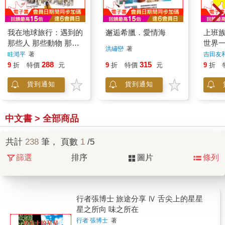
我在地球旅行：遇到的
邂逅希臘．愛情海
上班
那些人 那些動物 那些
世界
洪繡巒
著
事
眭澔平
著
吉田友
288
315
9
折
特價
元
9
折
特價
元
9
折
貨到通知
貨到通知
中文書 > 全部商品
共計
238
筆， 頁數
1
/5
篩選
排序
圖片
條列
行者張博士 旅途分享 Ⅳ 舌尖上的星星
星之所向 味之所在
行者 張博士
著