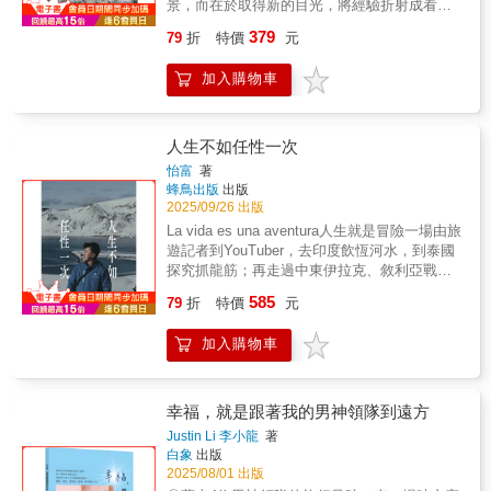
害怕嗎？當然啊！但若出發前不斷有問題跑出
景，而在於取得新的目光，將經驗折射成看世
事做到成功變現！多數人看待「活成自己嚮往
來，何不直接出發找答案呢？ 跨上機車，發
界的新觀點，即所謂的「旅人之眼」，從路上
的樣子」，只見到浪漫的表象，但旅遊作家就
379
79
折
特價
元
動引擎，Vamos，一起探索未知的南美大陸
獲得啟示和領悟。 從觀看世界，到看懂自己。
如同其他自由業，只有讓自己的能耐被「買
吧！ 【本書特色】▍真實的摩托車冒險：禹森
這不只是一本旅行書，更是一份給旅人心靈的
單」，路才能走得遠。無論你是正掙扎於要跳
加入購物車
從購車開始摸索，在哥倫比亞買一下台摩托車
邀請。 「旅行只是看風景嗎？」「如果看得夠
脫常軌、已經踏上嚮往的路，或選擇了放棄，
方才踏上旅途。途中遭遇惡劣天候、危險道
深，風景會把人帶回自己。」旅行，是為了抵
都願你能從本書分享中，看見不一樣的人生風
路、車輛故障、摔車、差點露宿街頭等危機，
達某地，還是為了重新認識自己？走過世界五
景。※ 著手去做，而不是放手追夢沒有現實支
還差點命喪亞馬遜雨林，具有強烈的真實感和
大洲，踏上五十多個國家與地區，邱一新在歷
人生不如任性一次
撐的夢想，對作者而言只能稱為幻想。有抱負
戲劇張力。▍衝擊的異文化交流：透過騎旅和
經三十年的閱讀與行走後，以一名旅人的身分
敢做夢固然很好，但量力而為、追逐現實來作
怡富
著
沙發衝浪，與當地人深度交流，尤其對台灣人
回望足跡，用一雙經歷世事的眼，寫下一本關
蜂鳥出版
出版
為夢想的基礎，也同樣重要。就像作者在扎根
如何看待南美人，以及南美人如何看待台灣
於觀看與覺醒、移動與重塑自我的散文集——
2025/09/26 出版
路上所做的努力：關於心態建立→世上永遠有
人，有許多反思與體悟。▍瑰麗的景致與人
《旅人之眼》。這不是一本以景點為中心的旅
灰色地帶，「尊重」才是旅遊作家的視角關鍵
La vida es una aventura人生就是冒險一場由旅
文：從哥倫比亞一路向南，經厄瓜多、秘魯、
行書，而是一本從風景中提煉出生命意義的
字。關於築夢踏實→再完美的「工作」，都是
遊記者到YouTuber，去印度飲恆河水，到泰國
玻利維亞、智利、阿根廷，帶領讀者飽覽亞馬
「觀看之書」。他曾帶著《倚天屠龍記》走進
交織著快樂與辛苦，不管有多接近興趣。關於
探究抓龍筋；再走過中東伊拉克、敘利亞戰亂
遜雨林、馬丘比丘、納斯卡線、烏尤尼鹽湖、
伊朗拜火教聖地，也曾在撒哈拉沙漠尋找三毛
專業素養→把不同讀者的需求放心上，而不是
之地；然後索性旅居南美、西班牙留學。瘋狂
巴塔哥尼亞冰原、菲茨羅伊峰等名山勝水，不
585
的足跡；曾在馬雅各來台的路上感悟信仰的力
79
折
特價
元
羅列google上的必買必逛。關於技能培育→平
的國度，神奇的經歷，如果青春有限，不如先
只是打卡，而是用身體與心靈感受旅途的點點
量，也曾在巴黎拉雪茲公墓前凝視卡拉絲墓誌
時就要培養自己的軟硬實力，以備大展身手的
任性一次？不怕撞板，只怕錯過；無懼辛苦，
滴滴。▍終極的挑戰與自省：禹森不忘時刻觀
銘的孤絕。他用旅行記錄下真實世界，也用文
加入購物車
那天到來。關於時間變現→自律才能自由，專
但求盡做。在走勻全世界197個國家之前，我的
察自我，將孤獨、焦慮、倦怠、懷疑等心理變
字穿透表象，凝視每一段文明背後的故事、每
業必須有價，讓自己值得擁有談判條件的空
故事由這裏說起……本書特色．超過20萬訂閱
化都一一書寫下來，旅行不只是旅行，終點也
一段旅程背後的自己。呈現的每個字句，不僅
間。……成為想成為的人，是需要代價的，各
的人氣旅遊YouTuber怡富首次出書，將他過往
不只是地理上的世界盡頭，更是自我極限的挑
是一次次跨文化的親身見聞，更是一次次靈魂
行各業都一樣。或許可以進一步思考，為了更
幾年的旅程記錄下來。．書中的旅程多是冷門
幸福，就是跟著我的男神領隊到遠方
戰。▍幽默的文字與故事：字裡行間帶有台灣
的撞擊與反思。書中穿插聖經典故、希臘神話
靠近理想，我們願意付出多少？【推薦短語】
國家，能讓未有機會到訪的讀者一開眼界。
人熟悉的語感和幽默，對於遭遇的危機和蠢事
Justin Li 李小龍
著
與世界文學元素，讓旅途中的所見所聞，不只
「我們永遠無法轉生變成史萊姆，但可以轉生
常以自嘲來化解緊繃，讀來笑中帶淚、鮮活有
白象
出版
是事件，更昇華為哲思。旅行之於他而言，不
成自己嚮往的樣子。小心這本書，翻閱後可能
2025/08/01 出版
趣。
是逃避，而是一種「觀看」的修煉。借用希臘
有轉生的風險。」—藍白拖「她用腳步丈量世