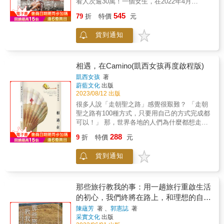
看人次逾30萬！一個女生，在2022年4月
生命！&旅行作家 邱一新你是什麼樣的旅人，
思。 《齊物逍遙 2023 / Enlightened Sojourn》
COVID康復後，帶著不足6萬元，去歐洲展開一
就看你用什麼方式旅行。多年前，作者給人慧
545
是同名系列的第5本書，作者從疫情期間到後疫
79
折
特價
元
場沒有限期的旅行。同時為離職之前，經營了2
黠的「鐵母雞」背包客印象；如今，她的旅行
情時代，紀錄著中國大陸及其周邊國家在這幾
年的YouTube頻道《Joeyful Joey 豚長》重新
背後有一種更崇高的價值（世界一家的夢）支
年的現狀，到帕米爾高原上的冰川、冰湖與冰
貨到通知
啟程。由吃遊香港，到膽敢拚死豁出遊世界；
撐，成為自己想成為的旅人，讓本書隱藏著某
湖；阿爾泰山自然保護區認識雪豹、北山羊和
奔走怪人滿街的巴塞隆拿，圖盧茲找到人生的
種激勵：做自己相信的事。&前教育部青年發展
罕見的亞洲河狸；在南西嶺皇宮與不丹王太后
理想生活；參加西班牙老友記退休旅行團；再
署副署長 王育群認識Mei快20年，讀完這本滿
陛下午餐。 &
入住刺激又恐佈的青年旅館；度過可怕的冬日
滿溫度的書，充分感受到Servas的核心價值與
相遇，在Camino(凱西女孩再度啟程版)
歐洲之行；然後期待，下一次再出發踏上旅
青年旅遊精神是一致的，深度探索當地、理解
凱西女孩
著
途。擁有30萬觀看影片人氣 YouTuber，一個胖
與尊重、跨文化學習、認識新朋友。Servas更
蔚藍文化
出版
妹的成長旅程，旅毒成癮，送給準備計畫獨遊
重視開放共享、緊密連結友誼。書中分享許多
2023/08/12 出版
和曾經想獨遊的你。「我花了32年學習當一個
感動的經歷及故事，讓我也想跟著Servas！&
很多人說「走朝聖之路」感覺很艱難？ 「走朝
正常的人，在『正確的路上』成為一個『成功
聖之路有100種方式，只要用自己的方式完成都
的人』。32歲，我決定重新開始，把以往的價
可以！」 那，世界各地的人們為什麼都想走朝
值通通拋走，當不正常的人，走不平常的
聖之路？ 「每個人的理由都不一樣。」 可能是
288
路。」我是豚長Joey。
9
折
特價
元
離婚、失業、退休，也有人是為了挑戰自己的
弱點， 但不約而同地，大家都是為了遇見新的
貨到通知
自己。 在朝聖之路與每個朝聖者的靈魂相遇，
碰撞、驚嘆、療癒了自己的心， 不僅突破自己
對世界的既有想像，也對自己與他人產生更多
包容的可能。 只要「我想走走看朝聖之路」這
那些旅行教我的事：用一趟旅行重啟生活
個念頭曾經在腦海中閃過， 我都會鼓勵你出發
的初心，我們終將在路上，和理想的自己
吧！ Don&rsquo;t dream about your life, live in
相遇
陳蘊芳
著 、
郭憲誌
著
your dream ! ★全新增訂凱西女孩勇闖雙朝聖
采實文化
出版
之路之「熊野古道」四篇旅途紀實、熊野古道