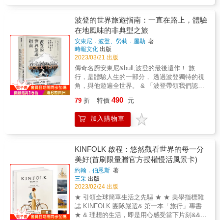
是雙腳，還是單車？選擇的理由又是麼？單車
習慣人生沒有黃箭頭， 在那個時候，即使走錯
與國度間探索人與文化的樣貌 &
遠行，有時沒有理由，只是一個年少時期的夢
路，也不要活在謊言中。 & ▍跨出家門，就是
想，就踩踏上路。而這個跳出舒適圈的決定，
波登的世界旅遊指南：一直在路上，體驗
追尋的開始 在歐洲，只要跨出家門， 往聖地牙
終將帶領著她，看見自我；也讓她從獨騎到伴
在地風味的非典型之旅
哥-德孔波斯特拉的方向走，都算是朝聖之路。
騎的過程中，找到了，那些旅行中的收穫和祝
即使抵達目的地，也可以繼續走，不中斷地一
安東尼．波登、勞莉．屋勒
著
福。✦單車行旅X充實自我✦在一段段的長距離
直走。 當你懷疑此時該往何處去， 先別預
時報文化
出版
騎車，她看著路途中的一切，從自然環境變
2023/03/21 出版
設太多，跟隨心之所向上路吧！ 旅行，將是生
化，到各種人事物的發生，這些遇見，表面看
活慢慢變好的契機。 & 【特別收錄】疫後南歐
傳奇名廚安東尼&bull;波登的最後遺作！ 旅
是磨練，實際卻是體會活在當下的充實。✦踩
自助旅行精華分享，幫助你從規劃到成行！ 對
行，是體驗人生的一部分， 透過波登獨特的視
踏過程X思索人生✦她在旅途遇到的「人」，帶
於中年族群來說，跟團出遊總是最優先的選
角，與他遊遍全世界。 & 「波登帶領我們認識
給她一段段難忘的回憶，不管是造訪當地人
擇。 但其實規劃屬於自己獨一無二的旅程，沒
美食，但更重要的是，他透過食物把各地的人
家、走訪歷史戰場，甚至直面生死課題，這一
490
79
折
特價
元
有想像中困難。 & 附錄為兩位作者65天旅行的
們連結在一起，讓我們不再畏懼未知的事
切，都延展了她對人生深度的想像。本書特色
行前規劃， 包含自助旅行規劃方式、後疫時代
物。」&mdash;&mdash;美國前總統& 歐巴馬
✈出走溝通X旅程規劃在長途旅行中，選擇獨遊
加入購物車
旅行注意事項，以及他們的重點路線地圖， 對
& 「如果說我這輩子提倡過什麼信念，應該就
或結伴同行，都有不同的溝通要領，書中運用
於初次嘗試南歐自助旅行，想獲知最新南歐旅
是『走出去』了。走遠一點、看多一些，上山
問答方式，解答多數人對長途單車旅行的疑
遊資訊的人，絕對值得入手！
下海、體驗別人的生命，或者至少，嚐嚐他們
問，讓你在心動的同時，也能更對如何行動更
吃的食物。」&mdash;&mdash;安東尼&bull;波
KINFOLK 啟程：悠然觀看世界的每一分
有概念！✈狀況應變X化解危機若選擇單車旅行
登 & 這是一本從波登視角出發的全球旅遊指
美好(首刷限量贈官方授權慢活風景卡)
穿梭在海外不同國度，除了戶外的日曬風吹雨
南，藉由他的長期助手、同時也是《食指大
淋，更難免遇到單車出狀況，以及各式驚險情
約翰．伯恩斯
著
動》共同作者勞莉&bull;屋勒佛，從波登的文章
境，透過書中實際經驗，讓你遇到類似情境
三采
出版
與電視節目裡的資料，精選整理並撰寫成份量
時，知道該如何面對問題，並化解危機。✈遊
2023/02/24 出版
紮實的新書，使人們得再與波登一起世界走透
覽世界X開闊眼界在單車旅行中，透過踩踏單車
★ 引領全球簡單生活之先驅 ★ ★ 美學指標雜
透，進行一場紙上之旅與美食饗宴。他一如既
的慢速線性移動，能更細膩的感受旅途風土民
誌 KINFOLK 團隊嚴選& 第一本「旅行」專書
往對異國食物提出直言不諱的評論，但對世上
情，書中運用文字細細寫下那些，生活圈外的
★ & 理想的生活，即是用心感受當下片刻&&
的弱勢族群或文化也充滿人文關懷。在這本書