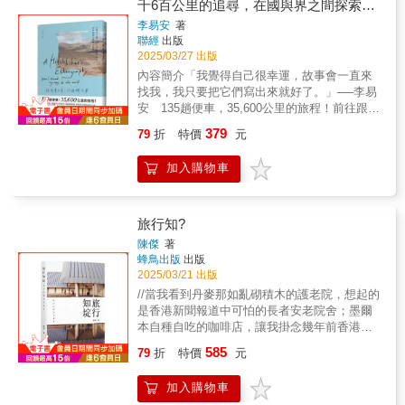
千6百公里的追尋，在國與界之間探索世
一座城市的心跳。 從台北街角到京都巷弄， 畫
界
李易安
著
下散步風景，寫下旅行心情。 手繪 &times; 散
聯經
出版
策 &times; 私旅行 帶你走進一頁頁最動人的城
2025/03/27 出版
市記憶， 開啟手繪旅圖的沉浸式文化探索與旅
內容簡介「我覺得自己很幸運，故事會一直來
行體驗。 本書用溫暖的插畫與細膩文字，記錄
找我，我只要把它們寫出來就好了。」──李易
繪下台灣各地旅行，以及馬來西亞、日本城市
安 135趟便車，35,600公里的旅程！前往跟著
散策時的所見所感。從基隆的彩色漁港到檳城
旅行團到不了的地方，沿著國界冒險、相遇、
美食之都、京都清酒之城；從西門紅樓的歷史
379
79
折
特價
元
離別。大膽探索地圖上的空白處，品味的不只
建築到宇治神社的千年傳說，一頁頁手帳，不
是旅行，而是一段段真實人生，一個個世界的
只收藏了城市的風景，也保存了旅行回憶的溫
加入購物車
入口。搭便車不只是旅行，而是遇見多個世界
度。 除了旅圖繪記與文化觀察，還有實用的手
的入口，經驗一段段真實人生。在不搭便車就
帳教學。無論是新手或興趣玩家，都能跟著從
渾身不舒服的5年時光裡，李易安搭了總計135
構圖、標籤設計到票券編排，創作出風格獨特
趟便車，足跡橫跨南美、歐洲、中亞，移動了3
旅行知?
的旅程日記。 慢慢畫、慢慢寫，把每一次旅行
萬5千6百公里。《搭便車不是一件隨機的事》
都變成一幅永不褪色的風景。 & 誠摯推薦 【&
陳傑
著
這本書，裝載了他不斷移動的冒險歲月。．田
蜂鳥出版
出版
&王傑的繪畫天堂& &】∣藝術家 王傑 【&
野調查地圖上迷人空白李易安的第一次便車行
2025/03/21 出版
&Joan的筆下世界& &】∣藝術家 吳秀瓊 &【& &
是個意外。隨著經驗增多，他發現，搭便車這
繪旅行& &】∣藝術家 朱啟助 【& &一尾& &】∣
//當我看到丹麥那如亂砌積木的護老院，想起的
個移動方式，能鑽入觀光手冊的留白、旅行團
藝術家 一尾
是香港新聞報道中可怕的長者安老院舍；墨爾
體驗不了的生活，而且搭便車看似隨機，實則
本自種自吃的咖啡店，讓我掛念幾年前香港曾
一點也不，因為會選擇如此旅行，和會選擇為
經流行的天台農莊；因發展鐵路而引發的倫敦
585
了旅人停下車的人，往往有著相同特質。而地
79
折
特價
元
墓碑搬遷歷史，跟我曾經接觸的小農逼遷事
圖上的空白處「一定存在著什麼」，搭便車正
件，荒唐程度不遑多讓；當香港古蹟一幢接一
是田野調查這些空白裡人、事、物的好方
加入購物車
幢倒下，假若真的沒能留住，是否能夠參考東
法。．跟著旅行團到不了的地方便車之旅，發