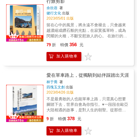
行旅剪影
下看見不同角度的風景。 & 有時長途跋涉、有
自我，培養多元能力。冒險、夢想、勇氣、迷
時窩居鄉間，就像生活一樣的旅行方式， 喚醒
余欣蓓
著
惘、流浪、追尋啟程的理由各不相同尋找屬於
健行文化
出版
他們已經麻木的心靈，突破僵化的思考， 也漸
自己的旅行意義十六歲的你，對世界的想像是
2023/05/01 出版
漸找回過往遺落的價值。 & ◎ 旅行的價值，為
什麼樣子？跟著十二位旅行者的腳步，走入他
身心靈帶來沉浸的體驗 回程後，他們希望提倡
留在心中的風景，將永遠不會褪去，只會越來
們生命中重要的旅行時刻。體會馬華文化在仙
旅行的價值， 旅行是一種身心靈的沉浸體驗，
越濃縮成鑽石般的光點，在寂寞孤單時，成為
本那小漁村的交融與未盡、感受敘利亞社會的
除了吃喝玩樂，也會帶來不同的體悟，充電也
閃耀的火種，不斷安慰旅人的心。 在旅行的移
純樸與善良、看見伊朗人民希望扭轉外界眼光
好、解悶也好， 更能從旅途中，遇見不一樣的
動中，總不免有許多瞬間的相遇，也因為在行
的真心與焦慮、反思印度內化的虔誠與認命
356
79
折
特價
元
自己，他們學會── & ▍是每個選擇，把你帶到
旅中永遠無法預料何時會出現驚喜或遺憾，諸
——真實的交往接觸，使對世界的認識不再間
此時此地 並不是因為我們做對了什麼、或是做
般旅行的一瞬成了一篇篇故事的剪影，在我們
接單薄。獨自駕車穿越美國公路的酸甜苦辣、
加入購物車
錯了什麼，才來到這裡， 我們走在這條路上，
飛越世界時，留下一些值得紀念的什麼
徒步從上海走到西藏的有驚無險、在四國遍路
是因為我們的選擇， 是人生一連串的選擇，將
&hellip;&hellip; 作者在巴黎生活了四年，回台
的便車上一期一會——沿途的每場相遇，讓旅
我們引導到現在。 ▍可以認老，而不服老
灣之前想給自己一趟洗塵，在歐洲清涼的五月
行的過程更有溫度。踏上馬雅大地考古實現兒
我們說，大齡從容，卻又急急忙忙想要捉住青
天，訂下了近百日的旅行計畫。從捷克的布拉
愛在單車路上，從獨騎到結伴踩踏出天涯
時夢想、勇敢辭職打工換宿尋找生活的不同可
春的衣角， 我們說，成熟淡定，卻又慌慌張張
格開始，一路到匈牙利、丹麥直到冰島，再繼
能、按下工作暫停鍵在義大利思考夢想的價
林于喬
著
想要甩開圓滾的肚腩。 年齡由歲月決定，但
續啟程遠至希臘，回到巴黎。一位女子的獨自
四塊玉文創
出版
值、重整人生在墨西哥體會活在當下——勇敢
是，活力由心態決定。 既然戲還沒完，舞還要
環歐旅程，一段一段一閃而逝的旅程，一個一
2023/04/26 出版
踏出改變方向的那一步，給未來有了更多想
跳，那就要盡情享受變老的樂趣。 & ▍ 打破過
個偶然邂逅的相遇，彷如濃縮的人生，溫暖撼
像。失根的心靈要如何安放？——尋找有歸屬
不是最勇敢的人也能單車上路，只需真心想要
去的框架，才能塑造新的未來 只要放下莫名的
人。 在這廣袤的世界中，我們展翅，儘管不明
感的棲身之所，旅行既是追尋也是流浪。也
腳踏下去，世界自會為你指引。▾一段段在歐亞
自尊和羞澀，不用怕對方聽不懂， 自助旅行其
白遠方有著什麼，仍然盡力感受著當下的一
許，當你啟程動身，旅行的形式就已經完成，
大陸相遇的故事，是對人生的朝聖。從那些獨
實不需要具備多國語言能力，只需要決心和勇
切，因著許多瞬間的推疊，而不再微小、不再
而最重要的並不是那個將要抵達的遠方，卻是
騎到伴騎旅程，遇到愛的不同面向，在不斷移
氣。 而真實的人生又何嘗不是如此？ & ▍犯錯
378
飄渺。甚或最終，興許在不斷的旅行中，找回
9
折
特價
元
在過程中認真感受，聽見共鳴在靈魂上的迴
動的風景裡，洗禮了，旅行的意義。▾想踏出舒
並不可怕，可怕的是騙了自己的心 欺騙別人也
了全新的自己，或者那是一個一直在身體裡，
響。
適圈，迎接旅行的原因，每個人都不同；但踏
欺騙自己，就像走上一條不歸路，沒有回頭的
卻被隱藏著的痛苦與美妙的自己。 本書特色
加入購物車
上旅途時選擇的交通工具，是大眾運輸工具、
機會。 我告訴自己，離開朝聖之路後，我必須
★&& &透過行旅的文字與精美的圖片，在國度