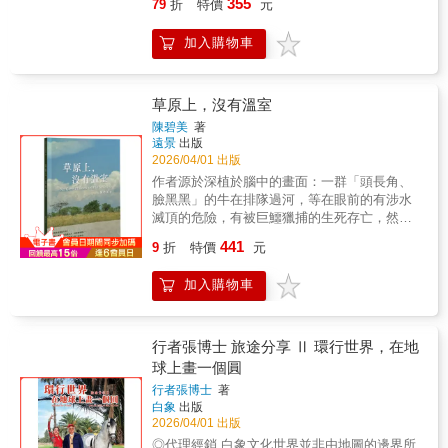
孤獨中重拾遺忘的自己，前往生命的繁星之
355
79
折
特價
元
是，學會與孤獨自處。 ‧修補內心 我試著鬆開
熟、對女性充滿限制的19世紀，這趟旅程不僅
地，並且寫下沿途的體悟和感動，是出書以來
糾結的背包綁?， 這何嘗不是我在鬆動凝固石
得要與時間賽跑，還是新聞史上的創新實驗，
最坦誠感人的一部療癒之作。【哲青的人生省
加入購物車
化的自己； 當我修補裝備上的裂縫， 其實也在
更是一次女性對時代規範的正面挑戰。◆乏味
思】‧感受時間成就一切的功德，正是「時
修補我內心那些久經歲月而風化破損的缺口。 ‧
又悶熱難耐的蘇伊士運河、香港雲鬢衣香的戲
間」。在這裡，我重新思索「時間」。是時
愛情悔恨 愛讓人勇敢，卻也讓人偏執、瘋狂。
劇社、廣州令人震撼的闈場和痲瘋村，以及無
間，成就了大教堂的瑰麗，那時間能成就個人
所有的一往情深，最後，也風乾成欲語還休的
不取悅著人心中最細膩感官的日本……繼馬可
草原上，沒有溫室
的宏偉嗎？重新感受生命、感受時間，我們也
心照不宣。 人生如此，愛情也是如此， 站在祭
波羅東方遊歷、大航海時代之後，一場發生在
找到新的方式來回應生活。‧療癒之道在滿目瘡
陳碧美
著
壇前，我懺悔辜負過的深情， 回憶那些輕忽大
19世紀末，最瘋狂、最精彩的傳奇旅程。和一
遠景
出版
痍的過往中，我們找尋理得心安的吉光片羽。
意的曾經。 ‧當下與永恆 終有一日，我們的生
場虛構的旅程賽跑《環遊世界72天》是美國記
2026/04/01 出版
透過不斷的自我對話，面對身而為人必須面對
命都將面臨結束。 永恆，或許只是引頸仰望的
者奈莉．布萊於1890年出版的遊記，記錄了她
的磨難與告別，這才是自我修補，自我療癒的
作者源於深植於腦中的畫面：一群「頭長角、
遙遠， 我們所擁有的，只有現在，只有今天而
在1889年從紐約出發，用72天完成環繞地球的
開始。‧找回自己那個對世界與生命充滿憧憬、
臉黑黑」的牛在排隊過河，等在眼前的有涉水
已。 ‧沉默與靜默 沉默，是心領神會的靈犀，
真實旅程。這趟冒險的靈感來自儒勒．凡爾納
好奇與熱愛的人，究竟去哪了？我好久，?有見
滅頂的危險，有被巨鱷獵捕的生死存亡，然而
也是我所能想像得到，最純粹的自由 。 沉默是
的小說《環遊世界80天》，布萊原本目標是挑
到「他」了。我想念「自己」。‧學習獨處正因
這龐大族群似牛似馬的「角馬」，自有生命以
心照不宣的領會， 靜默卻可以引導我們走向更
441
戰書裡的虛構旅程，在75天內完成環遊世界，
9
折
特價
元
為如此，在旅途中等待我的，總是驚喜、驚奇
來仍韻律地繼續進行生命的循環；草原的呼
深的生命體會。
沒想到最終以72天時間提前達成，不僅在當時
與驚嚇。在近乎我行我素的飄浪中，我學會入
喚，讓作者暗下發願，總有一天要親眼見證角
創下世界紀錄，更是讓她受到國人熱烈歡迎。
加入購物車
境隨俗，隨緣自足，更重要的是，學會與孤獨
馬大遷徙。 從坦桑尼亞（Tanzania）進入
最難得的是，當時的布萊只有二十五歲，僅帶
自處。‧修補內心我試著鬆開糾結的背包綁?，這
草原，八天的吉普車之行，不僅見證草原動物
一只小手提箱和一套衣服，便倉促踏上了這段
何嘗不是我在鬆動凝固石化的自己；當我修補
大遷徙，重新認識百科書上與現實活生生在眼
旅程，獨自搭乘輪船、火車等交通工具，甚至
裝備上的裂縫，其實也在修補我內心那些久經
前的大小動物，讓作者審視生命的延續，從來
行者張博士 旅途分享 Ⅱ 環行世界，在地
沒有護花使者陪伴，在那個女性踏入職場還會
歲月而風化破損的缺口。‧愛情悔恨愛讓人勇
都不是安穩的旅程。遷徙，是生命中一項非凡
球上畫一個圓
被稱為「怪物」的十九世紀，屬實是膽識過人
敢，卻也讓人偏執、瘋狂。所有的一往情深，
的探索，遷徙的終點，從不是終點。人類亦如
的行為。然而，這並非布萊首次展現膽識的舉
行者張博士
著
最後，也風乾成欲語還休的心照不宣。人生如
是。
白象
出版
動。她在二十三歲時曾假裝精神病患，潛入紐
此，愛情也是如此，站在祭壇前，我懺悔辜負
2026/04/01 出版
約一家條件惡劣的瘋人院臥底十天，並出版了
過的深情，回憶那些輕忽大意的曾經。‧當下與
《黑心瘋人院的10日臥底實錄》，揭露院內種
◎代理經銷 白象文化世界並非由地圖的邊界所