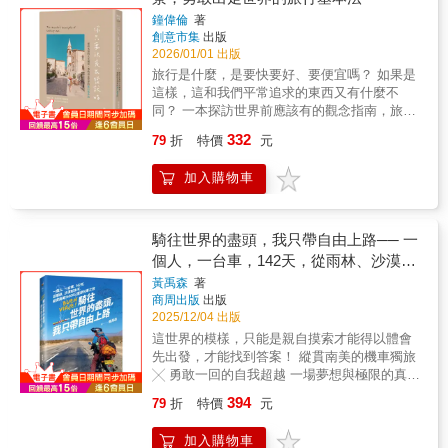
過這場地底之旅，邀請讀者思考：在現代生活
鐘偉倫
著
的快節奏消失後，我們究竟是在土地之上生
創意市集
出版
活，還是在土地之中暫居？地下不再只是「看
2026/01/01 出版
不見的地方」，而是理解自然、歷史與自我的
旅行是什麼，是要快要好、要便宜嗎？ 如果是
另一種入口。
這樣，這和我們平常追求的東西又有什麼不
同？ 一本探訪世界前應該有的觀念指南，旅遊
老手不會明講的出走避險心法 給想「出發」卻
332
79
折
特價
元
找不到理由和說法的你；同時提供一些看世界
的方式與指引 & 世界這麼大，為何只去日本？
加入購物車
沒有錢，真的不能出國旅行？ 異國美味不如期
待？差點被騙被扒？ 有必要帶父母出國嗎？女
性獨旅好嗎&hellip;&hellip; & 【本書特色】 ①
旅行的基本心法 ② 面對未知的心理建設、 ③
騎往世界的盡頭，我只帶自由上路── 一
在路上趨吉避凶的想法邏輯 ④ 出國旅行 ─ 去
個人，一台車，142天，從雨林、沙漠到
哪裡好呢？ 脫離日常，看清世界N種模樣；在
冰河，縱貫南美16000公里摩托車之旅
黃禹森
著
路上，獲取生命中必要成長。 旅行，是一個人
商周出版
出版
拿掉控制之後，品格長成的樣子； 不僅是從Ａ
2025/12/04 出版
到Ｂ的肉體放逐，更是一種心靈擺盪。 旅行，
這世界的模樣，只能是親自摸索才能得以體會
始於逃避現實，以追求夢想為養分，終於理解
先出發，才能找到答案！ 縱貫南美的機車獨旅
現實； 在路上，允許生命中重要的啟發發生，
╳ 勇敢一回的自我超越 一場夢想與極限的真實
接受不可預期、不完美。 長途旅行的代價，就
騎旅，正式出發！生活旅遊人黃禹森闖蕩安地
是迫使一個人離開現在的生活。 短途旅行經常
394
79
折
特價
元
斯山脈六國實境，以全新角度凝視道路，帶你
是一種調劑、奢侈品，可不需犧牲任何東西。
邂逅魔幻大陸的震撼與悸動。 【專文推薦】余
旅行，不是帶著特權硬闖他人生活，而是謙卑
加入購物車
阿帕∣流浪日記 施德巍∣冒險家／藝