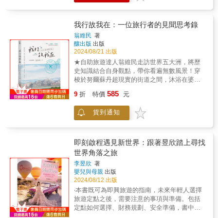
程。只是想著在逃離熟悉的舒適圈後，自己到
底能走多遠？被現實與夢想割裂的心，能否得
到療癒與安頓？ 最終，用了440天解鎖了七大
我行故我在：一位旅行者的見聞思考錄
洲，走過三十七個國家，甚至兩度進出祕魯，
翁維民
著
再飛過大半個地球後。途中穿破了三雙鞋、背
釀出版
出版
破了兩個行李袋，還感冒了四次、眼睛感染了
2024/08/21 出版
兩次、腸胃炎臥床了兩次……但在流浪一整年
★自助旅遊達人翁維民走訪世界五大洲，將歷
之前，未曾有過放棄的念頭。因為，不出發永
史知識結合自身觀點，帶你看遍無數風景！穿
遠不知道自己能走多遠。 「也是在見了無數壯
梭於努爾蘇丹超現實的街道之間，沐浴在婆羅
闊美景、走遍天涯海角後， 才發現在這趟旅程
浮屠日出的金光之下；駕著汽車，奔馳過廣袤
585
之中，真正深深撼動我的， 是沿途邂逅的那些
9
折
特價
元
的昆士蘭，走訪恐龍博物館、駐足於觀鳥聖
美麗靈魂，與他們各自的生命故事； 更是從他
地。你知道中亞國家吉爾吉斯，其實就緊鄰詩
人給予的無私的愛中， 我終能將自己原先破碎
貨到通知
仙李白的故鄉嗎？你是否聽過北愛爾蘭所流傳
不堪的心，一片一片地撿拾拼湊起來； 更是從
的巨人傳說？造訪過「巨人之路」？你或許也
他人給予的溫暖擁抱中， 我也再次學會了，如
曾嚮往拋下生活的重擔，不顧一切地探索世界
何擁抱不完美的自己。」人生比你所想的還要
的角落──本書是「自助旅遊達人」翁維民遊歷
即刻啟程遇見新世界：跟著昱欣踏上尋找
短暫哪！為了不讓自己後悔，勇往直前吧！
世界各地的旅行紀錄，他橫跨歐、亞、非、美
世界角落之旅
四大洲，旅行足跡遍布土庫曼、峇里島、烏干
李昱欣
著
達、奇琴伊察、埃及、昆士蘭……；他以文字
嬰兒與母親
出版
詳盡地描寫當地風光，並透過豐富的歷史知識
2024/08/12 出版
帶讀者「穿越時空」，深入認識各地的文化底
‧本書既可為即興旅遊的指南，未來年輕人選擇
蘊。而當翁維民回到居住地澳洲，渴望探索世
旅遊定點之後，需要注意的事項與準備。包括
界的心也不曾萎靡，他與好友於澳洲展開自駕
定點如何選擇、財務規劃、安全準備，書中都
旅遊，在熟悉的土地上烙下旅行的印記。踏出
給予詳細建議。 ‧揭櫫青年在每個國家輕旅遊，