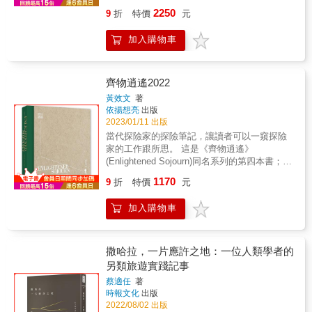
世界、旅途中的所見，點滴積累成內在的能
跟著KINFOLK去旅行，從「心」看見每個啟程
裡，我們能直接看見波登的思維與偏好，了解
2250
9
折
特價
元
量。
的慢活風景 & ☆ 首刷限量加贈官方授權 慢活
爲什麼他鍾愛某些造訪過的地點。 波登一生換
風景組4張 ☆& & 就算減少旅行活動，
過十二本護照，每年有兩百五十天在旅行，訪
加入購物車
KINFOLK TRAVEL 也能帶你看見世界更多面
問過近一百個國家。他曾說，旅行並非總是美
向！ 遍及六大州，25個美麗城市的故事與9篇
妙或舒適的，但沒關係，旅程會改變你，在你
關於旅行的小散文， 透過緩慢的旅行與發現的
的記憶、意識、心頭與身體留下痕跡，你也會
態度，比任何特定行動和旅遊更有意義。 & 從
齊物逍遙2022
從中得到什麼。 本書將波登生前的話語「原音
歐洲、東北亞、南美洲、南亞、西亞、美洲、
重現」，用他獨特的方式推薦了四十三個國家
黃效文
著
澳洲、大洋洲、北歐等， 由城市的風格漫步，
依揚想亮
出版
的餐廳、飯店及旅遊景點。從他家鄉紐約偏僻
到溪流、荒野、高地的自然接觸，或用不同交
2023/01/11 出版
的小鎮，到婆羅洲部落酋長的帳篷；從世界級
通工具主題探索， KINFOLK 團隊以在地觀點
大都市巴黎和上海，到美麗的坦尚尼亞和一望
當代探險家的探險筆記，讓讀者可以一窺探險
出發、透過動人的影像以及深度訪談，引發您
無際的阿曼，讀者都能隨之周遊列國，尋幽探
家的工作跟所思。 這是《齊物逍遙》
的靈感和想法， 現在開始，請用不同的眼光與
秘。 其中也包括波登於2013年來訪台灣時，特
(Enlightened Sojourn)同名系列的第四本書；主
節奏看世界，從心感受每個啟程的慢活風景！
別推薦擁有眾多街頭美食的基隆廟口，像是鼎
要敘述探險家在二0二一年踏上中國境內的旅
1170
& ───── 歡迎一起體驗KINFOLK式漫旅行
9
折
特價
元
邊趖、刈包、帝王螃蟹等，還有集結購物與小
程，兩段都在二十一天隔離的要求之後進行
───── ‧ 巴黎城郊群像，超大比例就是它們的
吃機能的饒河街夜市，以及被他譽為「小籠包
的。作者不僅充分善用飯店隔離期間閱讀與書
美學魅力來源 ‧ 跑玩首爾街弄，感受不同的溫
加入購物車
界的大師」的鼎泰豐。 本書的另一位共同作者
寫，疫情也沒有阻擋探險家的腳步，他的兩次
度與氣味 ‧ 馬斯開特海濱閒步，欣賞阿拉伯巨
屋勒佛，則根據自己的旅遊經驗和對波登個人
長途遠行，繼續帶我們看到世界的繼續轉動。
人所積攢的文化遺產 ‧ 走進巴爾的摩書店，探
喜好的瞭解，為讀者提供許多非常實用的建
探險家在的在二○二一年踏上中國境內的兩次長
索帶有激進主義精神的閱讀群 & ‧ 征服蘇格蘭
議，例如：如何到達目的地、當地有哪些美
途遠行。重新認識中國中部與沿海地區，觀察
撒哈拉，一片應許之地：一位人類學者的
的蒙羅山，走進山林能喚醒內在獨立的靈魂 ‧
食、住宿推薦，以及要注意哪些旅遊陷
自一九七○年代以來的變化。 &
另類旅遊實踐記事
紐西蘭天然溫泉，原始的自然風貌更能療癒身
阱......，這些資訊都能讓讀者進一步理解波登
心 ‧ 法羅群島經典老菜新創，傳統發酵法讓食
蔡適任
著
推薦那些迷人之地的原因。在出書前，她更一
時報文化
出版
物味道得以呈現 ‧ 愛達荷州單車騎旅，更快、
一核查這些推薦的餐廳是否仍舊營業，以確保
2022/08/02 出版
更遠地帶你到荒野中 ‧ 喬治亞州的飛蠅釣魅
這些訊息的實用性。（但受到疫情影響，出版