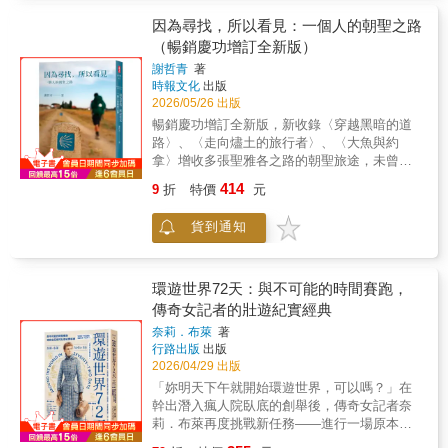
之路 一個靈魂的放遊 踏上千年朝聖之旅 在路
上 重新找回遺忘的自己 《因為尋找，所以看
因為尋找，所以看見：一個人的朝聖之路
見：一個人的朝聖之路》是謝哲青首度踏上千
（暢銷慶功增訂全新版）
年朝聖古道「聖雅各之路」，向未知探尋，所
謝哲青
著
帶出的一部靈魂放遊書寫。與過往不同，哲青
時報文化
出版
這次的文集，除了傳遞他所擅長的人文、歷史
2026/05/26 出版
與藝術，在這趟古道之旅，也獲得更開闊的人
暢銷慶功增訂全新版，新收錄〈穿越黑暗的道
生省思：探索真實、回顧過去、尋求方向，在
路〉、〈走向燼土的旅行者〉、〈大魚與約
孤獨中重拾遺忘的自己，前往生命的繁星之
拿〉增收多張聖雅各之路的朝聖旅途，未曾曝
地，並且寫下沿途的體悟和感動，是出書以來
光新照片謝哲青：朝聖之路，從來都不是通往
最坦誠感人的一部療癒之作。 【哲青的人生省
414
9
折
特價
元
榮耀的金磚紅毯。它是宇宙派來的溫柔大魚。
思】 ‧感受時間 成就一切的功德，正是「時
它張開嘴吞下我們，不會殺死我們，在牠溫
間」。 在這裡，我重新思索「時間」。 是時
貨到通知
柔、黑暗且充滿的胃袋裡，我們被磨食、消
間，成就了大教堂的瑰麗，那時間能成就個人
化、分解、吸收、重組。旅行，流浪，不需要
的宏偉嗎？ 重新感受生命、感受時間，我們也
冠冕堂皇的理由，或為賦新詞強說愁的藉口。
找到新的方式來回應生活。 ‧療癒之道 在滿目
有時候，離開，就是唯一的理由。我聽見，遠
環遊世界72天：與不可能的時間賽跑，
瘡痍的過往中，我們找尋理得心安的吉光片
方的風聲，呼喚著。我看見，久違的自己，在
傳奇女記者的壯遊紀實經典
羽。 透過不斷的自我對話，面對身而為人必須
路上等我。────謝哲青《因為尋找，所以看
面對的磨難與告別， 這才是自我修補，自我療
奈莉．布萊
著
見：一個人的朝聖之路》是謝哲青首度踏上千
癒的開始。 ‧找回自己 那個對世界與生命充滿
行路出版
出版
年朝聖古道「聖雅各之路」，向未知探尋，所
憧憬、好奇與熱愛的人，究竟去哪了？ 我好
2026/04/29 出版
帶出的一部靈魂放遊書寫。與過往不同，哲青
久，?有見到「他」了。 我想念「自己」。 ‧學
「妳明天下午就開始環遊世界，可以嗎？」在
這次的文集，除了傳遞他所擅長的人文、歷史
習獨處 正因為如此，在旅途中等待我的，總是
幹出潛入瘋人院臥底的創舉後，傳奇女記者奈
與藝術，在這趟古道之旅，也獲得更開闊的人
驚喜、驚奇與驚嚇。 在近乎我行我素的飄浪
莉．布萊再度挑戰新任務——進行一場原本只
生省思：探索真實、回顧過去、尋求方向，在
中，我學會入境隨俗，隨緣自足， 更重要的
存在於小說裡的虛構旅程。在全球交通尚未成