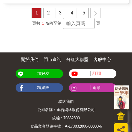
晶品，情境中常引用詩詞、歌賦來描述。 ＊書
將中國、印度、冰島、非洲的單車旅行足跡，
他，原先不婚的他，如何開始期盼成為孩子眼
要的是，我們改變了。讓自己的心態煥然一
中內容除了介紹各地風光美照外，旁白更寫下
用手繪地圖的方式呈現；以及在冰島旅程中，
中的英雄。 &rarr;信件x音頻，讓你身歷其境 10
新、為自己對事物的看法找到截然不同的新觀
當時的心得、感想、改變或建議，表達對人文
部分用插圖呈現旅途風景，帶大家用不同角
1
2
3
4
5
封信運用文字及音頻的方式，帶你掉入他們的
點。而這些大大小小的驚奇變化，也讓整個世
及社會的關懷。 ＊各位朋友，為了寵愛自己，
度，看冰島。
世界，鼓起勇氣帶著孩子去旅行！ &rarr;事前準
界在我們眼中，開始變得有點不一樣了。 & ◆
要勇敢追夢去，我能，你一定也能！現在我先
頁數
1
/5
移至第
頁
備事項X食宿經驗分享 帶著孩子怎麼旅行？書
開拓，尋找只屬於你的浪漫冒險 ──「如果不去
幫你導覽一遍，讓你居家可臥遊一番！ ＊年輕
中告訴你！去日本、越南，甚至到台灣徒步旅
闖闖看、親眼見識自己舒適圈以外的世界是什
人！你讀完本書後，正可利用轉職的空檔，或
行，分享攜帶物品及短文，讓想要帶著孩子的
麼樣貌，怎麼會知道自己有多大的能耐呢？」
乾脆請個長假，環球去看一看，你將會遇見更
你，可以參考攜帶。
& 與其枯坐在原地羨慕他人的經歷與見聞，不
美好的自己! ＊年長的伙伴，請把握現在有閒、
如鼓起勇氣、朝自己選定的道路跨出第一步。
有錢、有體力的好時機，快去環遊世界，犒賞
如此一來，不僅留下了珍貴的記憶、讓心境有
自己這輩子的辛勞，人生才值得呀！ ＊旅程水
所成長，也能發掘出自身更多的潛能。 & 這條
關於我們
門市查詢
分紅大聯盟
客服中心
路走五萬多公里，陸路也很多。書中三百多張
道路，沒有人可以給你一個完全適合的標準答
照片大而美，五十篇慕凡開講寫著名人、地、
案。我們所能做的，就是透過每一個步伐、每
物故事，可長知識喔！ &
加好友
訂閱
一段感受與世界對話，用心去品鑑沿途相遇的
人事物所帶來的啟發和體悟。 & 我沒有一定要
得到什麼，也不知道能得到什麼，但我願意花
粉絲團
追蹤
時間去探索所有的可能性。 & 拋開自己所設下
的框架與束縛，啟程吧，現在就是描繪夢想藍
圖、動身追尋的時刻！ &
聯絡我們
公司名稱：金石網絡股份有限公司
會
統編 : 70832800
食品業者登錄字號：A-170832800-00000-6
員