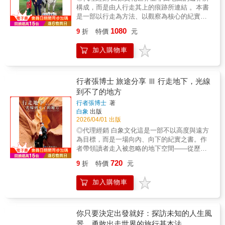
永恆終有一日，我們的生命都將面臨結束。永
種黑幕，成功推動精神醫療改革。這次環遊世
構成，而是由人行走其上的痕跡所連結 。本書
恆，或許只是引頸仰望的遙遠，我們所擁有
界則是她另一項大膽嘗試，挑戰當時社會對女
是一部以行走為方法、以觀察為核心的紀實之
的，只有現在，只有今天而已。
性的限制，證明女性也能獨立完成高難度任
書，作者沿著不同的經緯線穿越城市與荒野，
1080
9
折
特價
元
務。珍貴的十九世紀亞洲風情紀實《環遊世界
跨越文明的高地與歷史的低谷，試圖在移動之
72天》以新聞報導的簡潔風格，記述了旅途中
中理解世界，也重新辨認自身的位置 。書中所
加入購物車
的見聞與經歷，以及布萊不斷與時間、交通、
記錄的，不只是抵達了哪些國家與景點，而是
氣候，甚至身體極限交手的過程。特別的是，
人在不同文化、語言與生活節奏之中，如何被
她在停留於亞洲的那段時間（包括馬來西亞、
環境塑造，又如何回望自身 。從繁忙的都會街
香港、廣州、日本等地），詳細觀察並記錄了
道，到邊陲的村落與自然地景，作者以細膩的
行者張博士 旅途分享 Ⅲ 行走地下，光線
港口、街道、市場、居民服裝、飲食與生活習
筆觸描寫當地的日常、飲食、信仰與社會結
到不了的地方
慣，不僅安排了香港的戲劇社、廣州刑場、闈
構，呈現出一個立體而多層次的世界樣貌 。本
行者張博士
著
場與痲瘋村的行程，甚至還偷偷旁觀了日本人
書關注全球化浪潮下的差異與共通性，在相似
白象
出版
的傳統葬禮，以當時西方人的視角，映照、呈
的商業符號與現代建築背後，仍潛藏著各地獨
2026/04/01 出版
現十九世紀末東亞地區的真實樣貌與文化，也
有的歷史記憶與文化脈絡 。作者選擇傾聽與記
◎代理經銷 白象文化這是一部不以高度與遠方
為我們保留了珍貴的歷史片段。無論是喜歡冒
錄，讓旅途成為一場持續進行的對話 。這是一
為目標，而是一場向內、向下的紀實之書。作
險故事、旅行紀實報導，或是想了解女性先驅
部邀請讀者放慢腳步、重新觀看世界的作品，
者帶領讀者走入被忽略的地下空間——從歷經
事蹟，奈莉．布萊都用行動與文字，在《環遊
提醒我們：真正的遠行，不只是跨越距離，而
百萬年雕琢的鐘乳石洞、神祕的地下河，到蘊
世界72天》裡展現了勇氣、好奇心與不畏艱難
是在理解他者的同時，也更清楚地看見自己 。
720
9
折
特價
元
藏歷史記憶的鹽礦、廢棄礦坑與深層人工通
的精神，為她在瘋人院臥底的傳奇故事之後，
道，在幽暗與寂靜之中，重新探尋人類文明的
又為新聞史與女性史留下了一部重要的經典之
加入購物車
足跡。書中不僅記錄了地下景觀的奇異與壯
作。
闊，更關注人類為了生存、信仰與資源，如何
一層一層地向地心延伸。作者結合地質知識與
親身行走的感官體驗，描述在視覺退場後，聽
你只要決定出發就好：探訪未知的人生風
覺、觸覺與呼吸如何成為辨認空間的方式。透
景，勇敢出走世界的旅行基本法