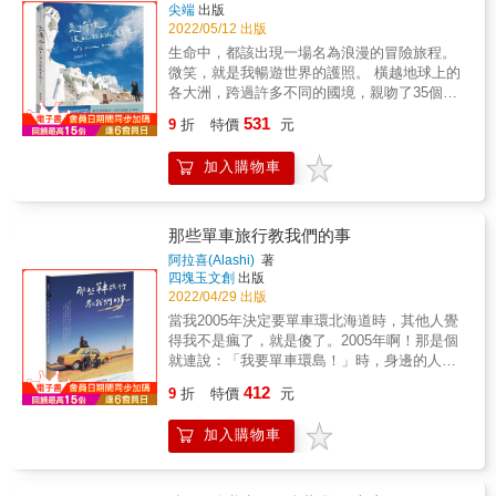
皆平等，所以他會去關心沒有人察覺的角落：
尖端
出版
和社區。 & 首刷限量【慢活風景組】 尺寸：
香港的華光廟、最後的舢舨；人跡罕至的冷古
2022/05/12 出版
12&times;17cm 紙張：厚磅維納斯雪莎紙 數
寺、西藏高原的賽馬比賽；也有開創性的視
生命中，都該出現一場名為浪漫的冒險旅程。
量：一組4張& 本書特色 & ★ 帶領讀者走訪六
野，在緬甸建立建立中國探險家學會的新家，
微笑，就是我暢遊世界的護照。 橫越地球上的
大洲25處美麗城市。 ★ 提供沉澱身心靈的「慢
開展客席藝術家及其他在地項目。 & 這本書是
各大洲，跨過許多不同的國境，親吻了35個國
遊」路線，建立與當地人的連結與文化體驗。
在2019-2020年對齊物逍遙的報告。 & 他的世
家的美麗臉龐。 對我而言，這是人生中極為驚
★ 以簡約動人的影像及深度文章與叮嚀，呈現
531
界裡萬物和人皆平等，所以他會去關心沒有人
9
折
特價
元
奇的518天。 & 我，只是想要走一段不會讓自
專屬 KINFOLK 風格。 ★ 引導讀者與世界建立
察覺的角落；因為逍遙所以自由自在的去做自
己後悔、能夠在地圖上留下精采足跡的人生。
更有意義的關係&mdash;&mdash;無論是離家
己。他總可以用他自己獨特的風格去探索這個
加入購物車
& 我是顏溫蒂，這是我被世界的驚奇與美麗所
五英里還是千里。 &
世界，同時也可以鑽進探險學會多年珍藏的古
綁架的壯遊歷程。 & 洋溢東方神祕感的亞洲 懷
籍資料，一本百歲的飛行員贈與的珍罕之書、
擁多元情懷的歐洲 散發盎然活力的拉丁美洲 展
一本 1900 年出版地圖集，從不同的角度去發現
現原始奧祕的非洲 宛如畫中樂園的大洋洲 & 由
那些單車旅行教我們的事
另一個觀點，賦予意義。 & 讓我們隨著黃效文
印尼展開旅程、於紐西蘭完成挑戰，在世界這
阿拉喜(Alashi)
著
的步伐，探看他的探索成果。 & 得獎紀錄 & 金
個龐大的立體地圖上積極向前，依循自己的探
四塊玉文創
出版
蝶獎 榮譽獎 《娜娜的手機照片碎碎唸》 《亞
索風格，展開從早晨睜開雙眼的那一刻起，就
2022/04/29 出版
洲不安之旅》 & 《山/海/經》 2018 Graphis
感到雀躍無比的浪漫歷險。 & 以溫暖、活潑的
當我2005年決定要單車環北海道時，其他人覺
Design Annual: 銀獎 & 《山/海/經》 2017 德國
文字記錄旅途中滿溢的形形色色情感、用鏡頭
得我不是瘋了，就是傻了。2005年啊！那是個
紅點傳達設計獎Reddot Design Awards: 紅點獎
捕捉異國生活最真實的瞬間，這是一個嬌小卻
就連說：「我要單車環島！」時，身邊的人都
& 《山/海/經》 2017 美國國際設計獎
擁有無限勇氣的女孩，灌注信念與熱情、激起
認為你是神經病的保守年代。只有我的啟蒙老
International Design Awards (IDA): 優選 &
412
探索新事物動力與感動的世界漫遊紀實。 &
9
折
特價
元
師對我說：「如果現在就做得到的話，又怎麼
《山/海/經》 2017第14屆書籍設計大賽金蝶
【旅人啊，你想編寫出什麼樣的故事？】 & ◆
會是『夢』，又怎麼會是『想』呢？」——
獎：榮譽獎 & 《山/海/經》 2017金點設計獎 &
起始，踏上浪漫冒險的動力 ──「勇敢嘗試，是
加入購物車
Alashi↠當你的人生出現bug，你會如何修正，
《行書》 2017 Graphis Design Annual: 優異獎
任何人在這一生中都不能放棄的堅持。」 & 因
並重新轉動？他，用雙腳率性踩踏亞、歐、非
& 《行書》 2017 Communication Arts 美國傳
為在寮國旅行時的一段巧妙際遇，讓我決定展
三洲，面對一切的未知；用雙眼，真實紀錄當
達藝術年度設計獎：Award of Excellence優秀
開自己過去從未想像過的挑戰。在前方等待我