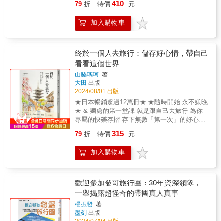
無畏的步伐，拎起行囊、背起相機，將沿途美
410
79
折
特價
元
因為觀點不同，所感受的自然風景與文化面貌
景鎖定在相片中，讓珍貴的回憶永不過期！
不同，將這可貴記錄下來。 ‧做為年輕人，展現
加入購物車
勇氣之際，為心靈成長蛻變，應做哪些充實與
學習。 本書期望 ‧這本書的寫作，是昱欣對自
己的一次交代，也是想要與更多人分享她的經
歷和感悟；並藉此向世界展示，即使曾經是一
終於一個人去旅行：儲存好心情，帶自己
個陌生的旅行者，但現在是一個堅強的追夢
看看這個世界
者，願意勇敢面對未知，追求生命中更多的可
山脇璃珂
著
能性。 ‧走在每個國家，昱欣對自己都有個小定
大田
出版
義，從第一頁到最後一頁，和昱欣一起年輕了
2024/08/01 出版
一回！ ‧期望本書能夠鼓勵那些和昱欣一樣感到
★日本暢銷超過12萬冊★ ★隨時開始 永不嫌晚
迷茫和困惑的人們，勇敢探索世界的角落，尋
★ & 獨處的第一堂課 就是跟自己去旅行 為你
找真正的自己，踏上屬於自己的旅程。 本書特
專屬的快樂存摺 存下無數「第一次」的好心情
色 這不只是一本旅遊實用指南與札記， 更是一
獨旅就從日本、法國、台灣啟程吧。 & ☆☆☆
本關於心靈救贖的書， 分享關於成長、勇氣、
315
79
折
特價
元
作家王蘭芬 彭菊仙 韓良憶 感同身受推薦
發現自己和放下的故事。 昱欣用同年女生少有
☆☆☆ & ▎給自己小小的自信，給自己安心的
的勇氣，踏遍西班牙等十一國，用文字敘述，
加入購物車
保證；鍛鍊一個人旅行的快樂肌肉，從現在開
不再被他人定義，而是要成為真正的自己。 刻
始。▎ 料理家山脇璃珂從小是個愛吃的孩子，
劃每一個在旅途中觸動內心的真實時刻，用心
喜歡旅行，是個小小的鐵路迷，也喜歡遊歷各
靈的突觸，鏈著十一個國家， 用年輕人的視野
國各地的市場&hellip;&hellip;但隨著年齡增長，
歡迎參加發哥旅行團：30年資深領隊，
重新去感受這世界。即刻啟程吧！
安定感與依賴性已經達到「愉快舒適圈」的巔
一舉揭露超怪奇的帶團真人真事
峰，有一天卻突然被問，你一個人沒問題吧？
楊振發
著
她開始懷疑難道這是安靜變老的聲音？ & ▎我
墨刻
出版
能夠一個人旅行嗎？ ▎ 她深知自己是個害羞膽
2024/07/04 出版