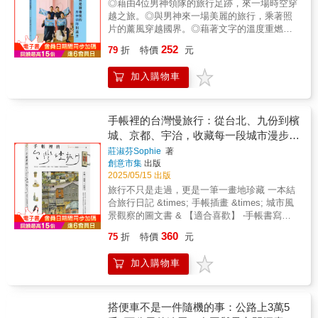
◎藉由4位男神領隊的旅行足跡，來一場時空穿
哲人之語，將人類觀看的方式分為「Blepo（用
界，也用文字尋回自己。《慢旅世界，再帶個
越之旅。◎與男神來一場美麗的旅行，乘著照
眼看）」、「Theoreo（用思考看）」與
故事回來》不只聊旅行指南，而是一封寫給自
片的薰風穿越國界。◎藉著文字的溫度重燃熱
「Eido（用心看）」。寫下旅程，也寫下他如
由靈魂的情書。」—波卡Poca【金句分享】☆
情，讓雲、讓光、讓勇氣，縫補一個完整的 自
何從Blepo到Eido——從外在景物走進內心世
我發現我開始期待未知的風景。更重要的是，
252
79
折
特價
元
己。飛到芬蘭追尋美麗極光、到挪威品嘗鮮美
界。因此如果說「風景」是一種意義的載體，
我開始喜歡旅途中那個彷彿能解決任何問題的
帝王蟹、到冰島體驗獨特藍色溫泉、到西班牙
本書每一則旅行故事涉及的旅行觀看，就是一
自己。☆只要知道自己真正在意的事物，那麼
加入購物車
欣賞高第建築、到義大利見證羅馬的榮光、到
種「意義的提取」。其實走出去的每趟旅程都
其他的不愉快，就只是追求理想生活的副作
捷克感受波西米亞魅力、到埃及的金字塔留下
在告訴我們：世界很大，但內心的空間更大。
用。☆他人口中的百里路，遠不如自己踏過的
最美的倩影⋯⋯「俊美的外貌、溫柔的口吻、
這不是一本告訴你該去哪裡的書，而是一本分
一小步。☆人生就是有些課題，只能問努力，
熱心的問候、體貼的叮嚀、不眠不休的照顧」
享「為什麼出發」、「如何看見」的書。獻給
手帳裡的台灣慢旅行：從台北、九份到檳
不能問結果。☆沒有什麼路非得走到底，放棄
男神領隊擁有這些優秀的評語，是因為他們不
還在行走、也願意停下來思考的你。一切都在
城、京都、宇治，收藏每一段城市漫步時
永遠是選項。☆沒有時間、沒有資源都很正
忘旅行的初心。對你來說，旅行或許是你生活
變化之中，許多景物都在消失之中，隨著世事
光
常，問題是，你願意為了靠近理想付出多少？
莊淑芬Sophie
著
的一部分，卻是我們的全部。對你來說，美麗
變化無常，物價上升，行程改變，好地方變
☆從出發到抵達之間，充斥的不是夢想與熱情
創意市集
出版
的風景是你的暫時解藥，卻是成就我們的驕
壞，壞地方每況愈下，沒有事情是不會改變
2025/05/15 出版
這類浪漫詞彙，而是無數現實與困難。☆請為
傲。我們帶著行李箱，一起飛越半個地球，到
的。不變的是，旅人的倔強身影與書寫，使自
自己築一處避風港，自己消化自己的情緒，自
旅行不只是走過，更是一筆一畫地珍藏 一本結
離家一萬公里的遠方，品嚐美味的食物，享受
己在混濁之世保持清醒。
己陪自己走過低谷。
合旅行日記 &times; 手帳插畫 &times; 城市風
漂亮的景色，入住奢華的酒店，讓自己沉溺在
景觀察的圖文書 & 【適合喜歡】 ‧手帳書寫｜‧
幸福的美景中。陪伴在身邊的不再是乏味的日
旅繪插畫｜‧文化探尋｜‧城市生活風景 【書中收
常，而是精彩的旅行人生。●4位男神領隊的心
360
75
折
特價
元
錄】 ★插畫旅記 &times; 百幅手繪圖稿 ★城市
語：整個世界就是我的伸展台～洪永俊 領隊旅
觀察 &times; 街道風格、店鋪場景、飲食文
行的每一刻，都在我捕捉的瞬間裡～洪卓甫 領
加入購物車
化、風土氣味 ★手帳實例 &times; 標題技巧、
隊路上的風景縫合完整的我～陳為利 領隊出發
構圖建議、旅行筆記靈感 無論是手帳控、旅行
的路上找到全新的自己～朱立文 領隊◎代理經
迷，還是生活觀察家， 都能在這本書中，找到
銷：白象文化更多精彩內容請見
屬於自己的城市片刻。 【關於本書】 用畫筆記
搭便車不是一件隨機的事：公路上3萬5
http://www.pressstore.com.tw/freereading/9786263
錄旅途中最美好的停格時光 每一頁手帳，就是