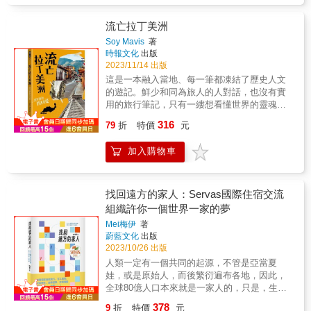
她在泰國美索難民營的義診活動，展現了她對
大美，讓人們一見鍾情，念念不忘。極地之
社會的回饋和無私奉獻，讓人深受感動。 《熟
美、極境之險，在我的生命中烙下了深刻的印
女壯遊3》不僅是一部旅行記實，更是一部人生
流亡拉丁美洲
記，也讓我蜕變成一個有故事的人。旅行中的
啟示錄。作者用親身經歷告訴我們，女性應擁
Soy Mavis
著
每次挑戰都讓我看見更真實的自己，這些經歷
有自己的理想和目標，並且勇敢地實踐。她的
時報文化
出版
都成為生命中印象深刻、難以忘懷的點點滴
故事激勵著每一位讀者，特別是那些準備退休
2023/11/14 出版
滴。藉著圖像與文字的紀錄，將文化遺址、文
或已經退休的人們，勇敢地追求自己的夢想，
這是一本融入當地、每一筆都凍結了歷史人文
明智慧，以及自然生態，多角度而獨特的探
不侷限於現狀，讓第三人生更加精彩和充實。
的遊記。鮮少和同為旅人的人對話，也沒有實
討，豐碩了旅程的意義和價值，期望為讀者開
這本書的出版，不僅是對胡語芳個人壯遊經歷
用的旅行筆記，只有一縷想看懂世界的靈魂，
拓新視野、發現新大陸，從而有所省思與啟
的總結，更是對每一位讀者的鼓舞和啟發。無
寫述記憶。 對臺灣人來說，拉丁美洲遠得就像
316
發。
論是在旅途上，還是在生活中，我們都應該像
79
折
特價
元
是天涯的盡頭， 那裡有雄偉瑰奇的馬雅文化金
作者一樣，擁有夢想，勇敢前行，讓生命的每
字塔， 那裡有至今仍活在社會主義中的古巴，
一個階段都閃耀著光彩。#博客思出版社# &
加入購物車
那裡有熱情奔放、崇尚自由的音樂和人們， 那
裡有未知的冒險跟不去不知道的夢想。 而我在
天涯的盡頭遇見了他， 但爸爸不准我嫁到墨西
哥， 所以我把他帶回了家&hellip;&hellip; 本書
找回遠方的家人：Servas國際住宿交流
開頭是一段逃亡的旅程，但這不就和大多遊記
組織許你一個世界一家的夢
一樣了無新意？先別急著否定： ☆您或許看過
Mei梅伊
著
很多到訪馬雅遺跡的遊記，但一定沒看過發生
蔚藍文化
出版
在猶加敦半島上的階級戰爭！ ☆您可能拜訪過
2023/10/26 出版
祕魯的首都利馬，但可曾知道當地有一道長城
人類一定有一個共同的起源，不管是亞當夏
分隔了貧富之間？ ☆對於古巴，旅人大多提到
娃，或是原始人，而後繁衍遍布各地，因此，
了哈瓦那沒落的繁華和海明威，但您可知黑奴
全球80億人口本來就是一家人的，只是，生養
和華工的剝削奠定了糖產業和音樂的交織？ ☆
眾多後，我們忘了我們彼此是有血緣關係的。
大多旅人都在旅途上，卻沒機會停下來看見貝
378
9
折
特價
元