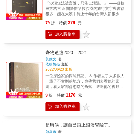
力，你投入越多，就得到的越多 ‧ 英國倫敦賞
「沙漠無法被言說，只能去活過。」 ――遊牧
後餐廳資訊仍可能略有變動） 書中還收錄波登
鳥趣，一副望遠鏡就是對這城市進行全新觀察
民族格言 & 關於撒哈拉沙漠的旅行文字與書籍
的朋友、同事和家人撰寫的短文，包括波登的
& ‧ 瑞士小纜車探索，串聯起高山社區的美景與
很多，能在大漠中待上十年的台灣人卻很少。
弟弟克里斯對和他一起旅行的嘲諷；電視節目
美味 ‧ 沿著英格蘭運河巡遊，以及緩慢的方
蔡適任曾留學法國十二年半並取得法國社科院
製作人納利．桂訴說了在首爾拍攝節目時漸漸
379
79
折
特價
元
式，從不同角度看城市 ‧ 卑爾根的火車之旅，
博士學位，也曾下定決心回台灣貢獻所長，卻
接受自身韓裔背景的故事&hellip;&hellip;等。此
欣賞雄偉、一流的風景 ‧ 前往美國奧卡斯島渡
直至二○一一年雙腳踏上撒哈拉，才找到了此生
外，每篇文章也都搭配由美國知名插畫家衛斯
加入購物車
輪，迎接緩慢漂流的島上時光 ‧ 在冰島開車露
的歸屬。 「這片寂靜無聲的廣袤無垠，讓我真
理‧奧斯布魯克（Wesley Allsbrook）繪製的俏
營，盡情享受風景帶來的自由 ‧ 蘭薩羅特島，
實感受到蓋婭的愛與溫柔。」她說。 然而，撒
皮插畫，讓讀者能更悠閒而愜意地閱讀本書。
踏著火山地形品飲獨特的火山葡萄酒 &
哈拉不再是人跡罕至之地。 & 早在氣候變遷成
KINFOLK 團隊以在地觀點出發，無論您身處何
為全球話題之前，長年乾旱就讓撒哈拉失去大
齊物逍遙2020－2021
處，都能以自己的步調，輕鬆、細緻地探索世
片良田，也讓遊牧民族不得不舉家走入旅遊
黃效文
著
界。團隊將展示如何透過更深入地了解新城市
業。但當觀光業成為經濟命脈，觀光勝地梅如
依揚想亮
出版
的細節，來重新構想週末旅行；如何以簡單的
卡因應國際旅遊日漸茁壯，帶給瑰麗絕倫金色
2022/06/23 出版
戶外活動體驗令人驚嘆的壯麗景觀；及如何通
沙丘的衝擊也益發加劇。 & 本書忠實道盡現今
一位探險家的探險日記。 & 作者去了大多數人
過儘管不太方便但更令人難忘方式，從 A點到
撒哈拉的真實困境，從脆弱的自然生態飽受過
一輩子不會到的地方，也帶我們去看他的家
B點來一趟冒險之行。 & 像是去塔斯馬尼亞逛
多的觀光客與垃圾摧殘，到觀光業如何大幅影
鄉，看大家都會忽略的角落。透過他的視野和
博物館，或去倫敦觀鳥；探索達卡蓬勃發展的
響傳統遊牧文化，不只透過蔡適任早已內化的
銓釋，我們在變化一日千里的世界裡，看到定
時尚社區、參加愛達荷州的自行車之旅；或從
1170
人類學之眼率直並陳在地視角與外來觀點，從
9
折
特價
元
格在某一刻美好的人間風景。 & 《齊物逍遙
奧斯陸到卑爾根的火車之旅。 & 借助全球作家
多重角度剖析沙漠現況，也充滿了她長年蹲點
2019-2020》 & 2019年全球疫情肆虐，黃效文
和攝影師，KINFOLK TRAVEL 將讀者帶到六大
沙漠深處的寶貴紀錄與深刻反思，是一本放眼
加入購物車
出不了遠門，卻阻止不了這位探險家對世界和
洲的25個美麗目的地：在阿爾巴尼亞首都的農
全世界都極為難能少見的重磅級撒哈拉當代見
自我的探索。書中呈現了這兩年間的探索計
場到餐桌用餐、在紐西蘭的天然溫泉療癒身
聞錄。
畫，以及他在人生旅程中作出的反思。 & 原來
心、發現一條帶您穿越首爾市中心的跑步路
在你熟悉的地方&mdash;&mdash;離家不遠，
是時候，讓自己踏上浪漫冒險了。
線；或從塞內加爾到蘇格蘭，從觀鳥到划
也是探索的好地方。黃效文的世界裡萬物和人
顏溫蒂
著
船......用更慢、更周到的方式體驗文化、自然