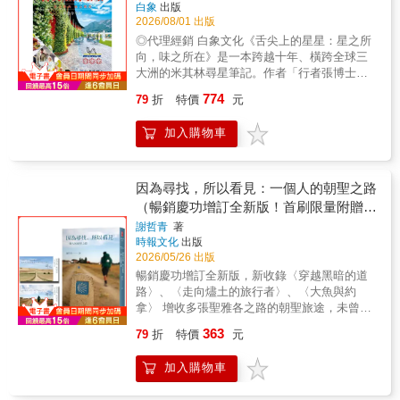
白象
出版
2026/08/01 出版
◎代理經銷 白象文化《舌尖上的星星：星之所
向，味之所在》是一本跨越十年、橫跨全球三
大洲的米其林尋星筆記。作者「行者張博士」
以獨特的觀察視角，帶領讀者走進全球頂尖食
774
79
折
特價
元
府，從馬爾他、巴黎、倫敦到香港與台灣，詳
實記錄了三十家星級餐廳的味蕾體驗與職人觀
加入購物車
察。本書不以評比為目的，而是致力於還原佳
餚背後那份不為人知的「重量」。作者深信，
每一顆落在舌尖的星星，其背後都承載著廚房
團隊日復一日、對細節近乎苛求的排練與分
因為尋找，所以看見：一個人的朝聖之路
工。透過細膩的文字，讀者不僅能感受料理的
（暢銷慶功增訂全新版！首刷限量附贈印
華麗瞬間，更能看見空氣中流動的專業節奏，
簽金句透卡書籤）
謝哲青
著
以及職人們在秩序中保留的創意火花。這不僅
時報文化
出版
是一部關於職人精神的致敬之作，也是一份獻
2026/05/26 出版
給所有美食愛好者與生活實踐者的感官地圖，
暢銷慶功增訂全新版，新收錄〈穿越黑暗的道
引領讀者理解米其林精神並非遙不可及的夢
路〉、〈走向燼土的旅行者〉、〈大魚與約
想，而是一種對生活品質的極致實踐。
拿〉 增收多張聖雅各之路的朝聖旅途，未曾曝
光新照片 謝哲青：朝聖之路，從來都不是通往
363
79
折
特價
元
榮耀的金磚紅毯。它是宇宙派來的溫柔大魚。
它張開嘴吞下我們，不會殺死我們，在牠溫
加入購物車
柔、黑暗且充滿的胃袋裡，我們被磨食、消
化、分解、吸收、重組。 引領讀者重溯聖雅各