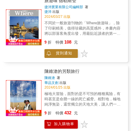
旅遊味 德勒斯登
整團不能入境？！行程結束後客人不見了？！
憶」更讓我心有戚戚。__ 小藍／48歲／金融業
美麗風景的探索，更是對人生價值和社會責任
人人都羨慕旅行社領隊可可常常出國玩，殊不
捷沛實業有限公司編輯部
著
& 無論是什麼年齡、性別、國籍，相信看完這
的追尋。她的旅行經歷讓我們看到，退休並不
捷沛
出版
知這行其實壓力山大，面對各種出奇不意的狀
本書後，都能獲得獨自旅行的勇氣。__ Cathy
是生命的終點，而是新生活的開始。 豐富的旅
2024/03/27 出版
況，應付客人千奇百怪的要求，他們得練就一
／26歲／公務員 & 出外旅行是家庭關係的調味
行主題 本書分為五個主題：大洋洲初探險、東
身隨機應變、八面玲瓏的本事。當然偶爾也有
不同於一般旅遊刊物的「Where旅遊味」，除
劑之一，也是重新認識自我的一種方式。 帶著
南歐美麗邂逅、中東戰地歷險、亞洲懷舊之旅
出槌的時候，也難免感到厭世，但為了讓大家
了印刷精美，值得珍藏的高質感外，本書內容
勇氣走出去看看世界的時候，整個人就都不一
和大愛無國界。每一個主題都充滿了不同的文
留下美好回憶，仍舊絞盡腦汁使出渾身解數。
將以部落客角度出發，用最貼近讀者的第一人
樣了！__ 玟君／27歲／服務業 & 山脇璃珂細微
化背景和歷史故事，讓讀者隨著作者的腳步，
看發哥暢談領隊職場甘苦，同行中人想必心有
稱視角，完整呈現旅遊氛圍。本書每期也提供
的描述如何準備一個人旅行，彷彿在閱讀的我
108
感受到世界各地的多樣性和美麗。 在夏威夷的
9
折
特價
元
戚戚，一般旅客也能一窺領隊帶團的幕後花
國內飯店最新資訊，讓讀者可以用優惠專案選
也一同參與了她的規劃。__ 風詠芸／33歲／科
探險中，作者通過入住當地家庭，深入了解當
絮。 & 【Part 4】緊急事件！代誌大條啦！ 什
擇高質感品牌飯店入住，也成為國際品牌或星
技公司行政人員 & 作者的鼓勵讓我燃起了希
地文化，並分享了如何節省旅費的小技巧。她
貨到通知
麼！航空公司倒閉了？！什麼！整團護照被
級飯店首選刊物。 本書特色 1.部落客快樂雲、
望，不能再受困自己的框架裡， 要大步的走出
在東南歐和中歐的旅行中，與當地人交流，探
偷？！什麼！客人被搶劫了？！帶團帶久了，
帆帆貓、瑪格的旅遊分享 2.國內外旅遊介紹 3.
去才能感受外面豐富的一切，提升自信心，一
索了斯洛維尼亞、克羅埃西亞、波士尼亞與赫
難免會遇上措手不及的緊急狀況，但就是要經
台灣飯店住宿精選 &
個人旅行我也可以！__ 柯柯／40歲／兼差的上
塞哥維納和奧地利的美麗風光和歷史遺跡。這
歷一番大風大浪，才能蛻變成處變不驚的老手
陳維滄的另類旅行
班族 & 或許，這本書是帶給我創造所謂第一次
些旅行不僅豐富了她的見識，也讓讀者體會到
領隊。看發哥示範如何危機處理，菜鳥們，還
的勇氣！__Tien ／29歲／上班族 & 我在想我能
陳維滄
著
旅行的多重價值。 中東戰地歷險的真實記錄 書
不趕快拿出筆記？ & 【Part 5】人客注意！領
否像作者一樣，踏出這一步， 因為旅行的第一
華品文創
出版
中最引人注目的是作者在中東的戰地歷險記。
隊有講你要聽 帶了兩顆蓮霧出國，結果噴了八
2024/01/25 出版
步，不是金錢、不是旅伴，而是敢踏出第一步
她用真實的筆觸記錄了在以色列和巴勒斯坦的
千塊？！在歐洲碰到假警察，結果錢包變扁
的勇氣。__ 儒賢／37 歲／工廠作業員 & 在看
極地大冒險，面對的是不可預的種種風險，有
16天日記，展示了她在面對戰火時的沉著冷靜
了？！在旅館引發火災警報，結果被求償
了這本書後，內心渴望突破自我，想嘗試獨旅
時甚至是命懸一線的死亡威脅。相對地，極地
和堅定信念。這段經歷不僅讓人感受到戰地的
了？！出國要玩得開開心心，領隊導遊的叮嚀
的我似乎又回來了！__蔡蔡子／34歲／公部門
純淨無染，還世獨立的天地大美，讓人們一見
殘酷，還讓人看到和平的珍貴和她對生命的堅
一定要聽，看發哥分享前人的慘痛教訓，各位
職員 & 我們無法抗拒老化，改變不了歲月的痕
鍾情，念念不忘。極地之美、極境之險，在我
持。 文化交流與公益實踐 作者胡語芳加入了多
可要牢牢記取，保證未來的行程都能順順利
432
9
折
特價
元
跡，但我們可以重新選擇，怎樣再為自己活一
的生命中烙下了深刻的印記，也讓我蜕變成一
個國際非營利組織，如Friendship Force of
利！ &
次。__黃藍芬／53歲／會計 & 旅行的五大原則
個有故事的人。極地大冒險，面對的是不可預
Hsinchu和Servas Taiwan，通過這些組織，她
加入購物車
真的是本書的精華重點，想初旅的人，務必寫
的種種風險，有時甚至是命懸一線的死亡威
實現了省錢環遊世界和公益實踐的雙重目標。
在自己的記事本。__Peggy ／48歲／上班族 &
脅。相對地，極地純淨無染，還世獨立的天地