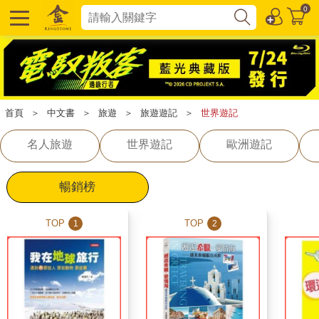
0
首頁
＞
中文書
＞
旅遊
＞
旅遊遊記
＞
世界遊記
名人旅遊
世界遊記
歐洲遊記
暢銷榜
TOP
TOP
1
2