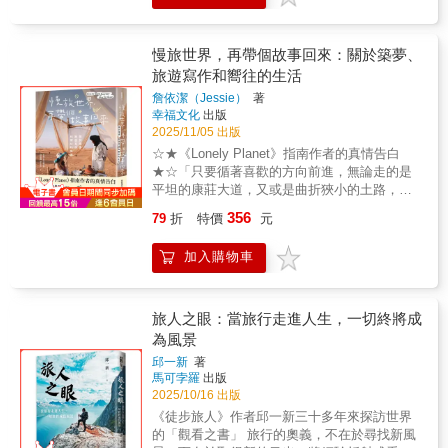
學習，以融入他人的世界。 當你一旦看過世
術家／企業家 紀建中∣單車蝸牛
界，就再也接受不了過去失衡的自己 你只要決
【誠摯推薦】吳建恆∣知名節目主持
定出發就好～ 不管怎麼開始，只要旅行的時間
人 張逸帆∣用鏡頭和世界交朋友的
慢旅世界，再帶個故事回來：關於築夢、
夠長，就會成為接近想望中的自己。 不管一開
環球旅人 一個台灣囡仔，從台南出發，在
旅遊寫作和嚮往的生活
始是一個人，或一群人，差別只在於所畫出的
哥倫比亞買了一台摩托車，沿著安地斯山脈縱
路徑不一樣。
詹依潔（Jessie）
著
貫南美，途經哥倫比亞、厄瓜多、祕魯、玻利
幸福文化
出版
維亞、智利、阿根廷，直達世界的盡頭──烏蘇
2025/11/05 出版
懷亞，獨自騎旅一百四十二天，超過一萬六千
☆★《Lonely Planet》指南作者的真情告白
公里。 一台摩托車載著他看盡了截然不同
★☆「只要循著喜歡的方向前進，無論走的是
的風景、歷史及文化，住在當地人家裡深刻感
平坦的康莊大道，又或是曲折狹小的土路，我
受在地生活，秘魯農地、麵包工廠、森林帳
們終有機會在自己喜歡的領域，閃爍屬於自己
篷、玻利維亞高級住宅，以及阿根廷的郊區別
356
79
折
特價
元
的光芒」—獻給每一個圓夢踏實，勇於為人生
墅，認知到何謂拉丁人的樂天，卻也體會到對
負責的你—※ 就算發現此路不通，至少也看過
極端貧富差距的無能為力；偶遇狐狸、鴕鳥、
加入購物車
了路上風景偶然間踏上不期而遇的遠方，卻意
企鵝、食人魚，以及無數的羊駝和駱馬，也嘗
外發現終點之外的其他可能。這是一本關於成
試了雨林中肥胖的象鼻蟲幼蟲和原駝肉，卻也
為想望的大人、關於追逐現實作為夢想的基
在路途中無可避免的看盡了無數的動物屍體。
礎、關於在每一次出發與抵達之間，將生活與
旅人之眼：當旅行走進人生，一切終將成
他用鏡頭捕捉魔幻大陸的千變萬化，用心記錄
工作過成喜歡的模樣的書。※ 一旦抵達嚮往的
為風景
旅途中的人情世故，不管是烈日、強風、暴
地方，一切終將值得「通往理想的路罕見花團
雨、零下或降雪，每天至少要騎三百公里；不
邱一新
著
錦簇，更多時候，我們都得披荊斬棘。但一旦
管笑得再開心，或是沮喪到泛淚，每天都認真
馬可孛羅
出版
抵達嚮往的地方，一切終將值得。」頂著高學
與自己深度對話。 或許一個人跑來南美騎
2025/10/16 出版
歷光環，卻選擇從人生勝利組叛逃，以「邊旅
車闖蕩是有些莽撞和衝動，但他就是想藉此認
《徒步旅人》作者邱一新三十多年來探訪世界
遊邊賺錢」為職志，作者不僅成為背包客聖經
識這塊陌生又神祕的南美大陸。如果你問：會
的「觀看之書」 旅行的奧義，不在於尋找新風
《Lonely Planet》的指南作者，還將喜歡做的