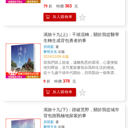
束縛或壓力只要你想，無關年齡、人數、時
容等待，為「出發」做的準備也永遠不會有完
363
79
折
特價
元
間、背景…現在都可以訂上機票，準備出
美的時候。他選擇先踏上旅程，再去克服旅途
發！ 「我總是慶幸32歲的我們，選擇了出
中的困難。然而，他萬萬沒想到，還未遇上真
加入購物車
發…」「總以為來日方長，卻忘了世事無
正的挑戰，竟先遇見了一隻母雞，讓他的單人
常…」「如果人生活到70歲，只花了1年去旅
航行計劃徹底轉變&hellip;&hellip;這是一段人與
行，過分嗎？」「有些事不是厲害了才去做，
動物的深厚情誼，也是一場擁抱夢想的偉大冒
是做了才變厲害…」「我帶著孩子都可以，一
渴旅十九(上)：千禧流轉，關於我從醫學
險！在與莫妮克一起航行的日子裡，吉雷克經
個人更容易！」 從決定環遊世界到實際出發，
生轉生成背包勇者的事
歷了驚濤駭浪中的生死關頭，也在極地冰封中
作者僅用了3個月的時間。在32歲的年紀，在沒
掙扎求生。他們的故事不僅讓人心驚動魄，感
貝琪梨
著
有規劃、資金有限、英文也不好的情況下，作
受旅途的險惡，更觸動人們的心靈，體會到那
黎明文化
出版
者憑藉著滿滿的勇氣，與丈夫一起帶著兩個幼
份因患難而激發出的珍貴情感。&【本書特色】
2024/12/09 出版
齡孩子，展開了一場說走就走的環球之旅。本
⊙擁抱夢想一生，不如立即行動！幾乎所有的布
當我們踏上旅途，遠離熟悉的環境，心靈便能
書彙集了作者從行前準備、On the Road到順利
列塔尼人與海都不陌生，但在海上航行五年，
得到釋放，並可重新審視自我和生活的價值。
回國所有的心路歷程和有趣故事，用實際經驗
獨自一人，這應不是每個人都能擁抱的夢想！
從十九歲千禧年代開始，貝琪梨由一個青澀的
分享：不論單身、有伴侶或是帶著孩子，只要
然而作者卻認為與其「夢想一生」，還不如立
窮醫學生，轉生成背包勇者。當年的她，還稱
行動起來，都能實現夢想！ ◆220天X五大洲X
378
9
折
特價
元
即展開行動「實現夢想」。因此他在年紀輕輕
不上是旅行狂熱者。如今她卻能夠不假思索地
26個國家的奇幻旅程▲跟志工前進秘魯最大貧
時，便踏上夢想之旅。從他啟程的那一刻，便
說，「我是狂熱的旅行咖，我熱愛旅行的本
民窟▲勇闖亞馬遜熱帶雨林釣食人魚▲被關在
加入購物車
將讀者們也帶上了他的勇氣之船。⊙意想不到的
質，因為它讓我能親身去體驗世界。」她確實
可容納兩萬人的土耳其地下城▲一家四口徒步
旅途伴旅旅行的人總會需要一個伴，有時可能
做到了，也將這段漫長的自助行旅程記錄下
走馬丘比丘▲每天海膽吃到飽▲在歐美加油站
是另一個人，但也可能是一隻動物，有可能是
來，包括紀錄了十幾歲、二十幾歲和三十幾歲
洗澡和過夜▲在英國帶孩子砍柴燒火和牧羊 ◆
狗，是貓，但很難想見，作者竟選了一隻母雞
的貝琪梨成為背包勇者的朝聖之旅。在本書的
渴旅十九(下)：踏破荒野，關於我從城市
一家四口用100萬環遊世界可能嗎？！從0開始
夥伴！⊙史上最強的一隻雞！雞對大多數台灣讀
篇章裡，引用許多當年她手寫下的旅行日誌，
背包挑戰極地探索的事
的種種準備與實境分享… 行前準備清單（預
者來說，大多是跟餐食有關，但較少是以寵物
從第一趟紐西蘭自助旅行開始，至今大約手寫
算、簽證、機票、住宿、交通、網路、行李、
貝琪梨
著
或陪伴者的角色存在。但這隻叫「莫莫」的母
了兩百多萬字的旅行筆記。因為她認為文思只
文件、藥品、存款…） 竟然有這種意想不到的
黎明文化
出版