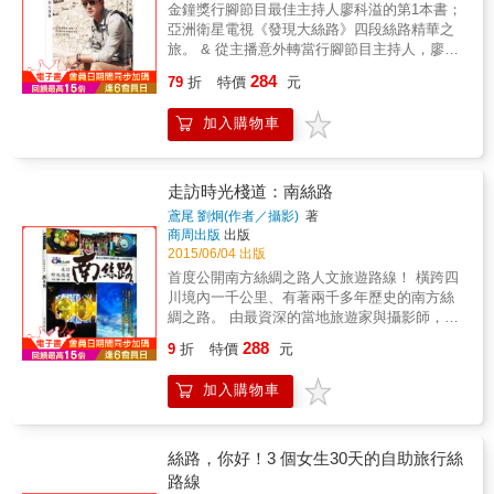
種方式？ 以「世界遺產」做為主軸，簡單扼要
金鐘獎行腳節目最佳主持人廖科溢的第1本書；
國、森林覆蓋率72%（亞洲第一）、全國26%
介紹中國各地的景點、文化、見聞，特色。
亞洲衛星電視《發現大絲路》四段絲路精華之
的土地為國家公園的國家，面積相當於1.3個台
旅。 & 從主播意外轉當行腳節目主持人，廖科
灣，人口卻只有70萬，國民所得僅台灣的
溢說： 「我不僅是走在一條歷史上最輝煌的
1/20，土地貧瘠、環境惡劣，卻有97%的人
284
79
折
特價
元
路，也走出了一條，我，真正想要走的路。」
說：「我很滿足。」他們不以經濟發展為優
請聆聽，廖科溢關於大絲路的內心獨白 & 中國
先，為全球第一個以快樂立國的國家；是精神
加入購物車
／中亞／伊朗／尼泊爾／印度／馬來西亞／南
和文化的富國，99%留學生學成後選擇回母國
非 珍惜在絲路踏上的每一步， 那是廖科溢乘載
&hellip;&hellip; ～ 走過聖境生命路，尋找普世
最多夢想、最多心力的所在。 & 旅行，是一種
幸福力 ～ 身為一個追求心靈境界的修持者，又
實踐夢想的方式，同時也能發現內心蛻變的契
為出版文化人，作者走過許多不同的國度、地
走訪時光棧道：南絲路
機。 廖科溢帶領讀者從西安出發，經過中國
域風貌，印度、錫金、尼泊爾與中國西藏等藏
鳶尾 劉炯(作者／攝影)
著
段、中亞五國到土耳其；跟著海上絲路的商
區，最後她駐足在這個美麗的國家不丹。她對
商周出版
出版
路，經由泉州、馬來西亞，遠訪南非。 造訪一
佛法的熱切渴求，對蓮花生大士的深切信仰，
2015/06/04 出版
個個異國、在那些璀璨文明交會之處，重新發
以及對生命真善美的熱愛，讓她從2000年與不
首度公開南方絲綢之路人文旅遊路線！ 橫跨四
掘那些風景下的人文地景、宗教與世俗，看看
丹第一次相會，就結下後續不可思議的因緣。
川境內一千公里、有著兩千多年歷史的南方絲
他們現今模樣與舊有風華； 認識一座城市、結
多次到訪不丹，體會他們的生活哲學，也看見
綢之路。 由最資深的當地旅遊家與攝影師，從
交一位朋友、品嘗一口美食，在清真寺、巴扎
不丹國王是如何至誠地推動不丹的美好，從中
成都出發， 走訪二十一座沿途城市與大小歷史
288
與商旅間行走，體驗從各地絢爛的文化。 重新
歷練自己、體會生命最純淨的洗禮
9
折
特價
元
景點； 用最人文、歷史與行旅的角度， 帶你漫
去體驗、融入不一樣的環境；不僅開眼界，也
&hellip;&hellip;她發現：不丹，在物質的世界
遊這條時光棧道&hellip;&hellip; 蜀身毒道，起
試著解讀出內心的感受，和陌生的國度，融
裡，深藏著人類生命的每個歷程；在傳統的背
加入購物車
源於四川成都，經過雲南，最後抵達印度以及
合、交織出一段美妙的回憶。 這些都是廖科溢
後，存有無窮人文的內涵。這是不丹人民之所
現今東南亞國家。如同西域絲路一般，自漢朝
的，絲路筆記。
以感到幸福快樂的關鍵！ 本書為台灣少有完整
以來，它所傳遞的不只有貨品，更多的是文化
介紹不丹的著作，不僅有知性的內容，也有感
的交流與傳播。因此，我們稱它為「南方絲綢
絲路，你好！3 個女生30天的自助旅行絲
性的心靈分享，更以獨特瑰麗的圖片呈現不丹
之路」，一條有著兩千多年歷史、猶如時光隧
路線
之美。閱讀本書之後，每個人都能從「心」獲