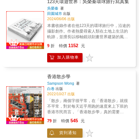
侖」、「絲路行」、「平路易行」和「跑
123天環遊世界：吳榮秦環球旅行寫真集
這個感覺既熟悉又陌生的地方，有一番更深刻
步」，將讀者帶入一個跨越科學、宗教、文
的認識。作者在2002年創立了一個部落格，名
吳榮秦
著
學、藝術與體育的全面體驗。此書不僅令人回
田園城市
出版
為：喇嘛百寶箱。這是一個以藏傳佛教與西藏
味無窮的旅行記憶，同時也是對人類歷史與當
2024/06/06 出版
文化為主題的原創網誌，一開始以電子報的形
代社會問題的深入剖析。 ▎南方有昆侖──冒險
式創刊，用最寫實活潑的方式，記載喇嘛的文
本書收錄作者在他123天的環球旅行中，沿途的
與發現 「南方有昆侖」以南極洲作為開篇，透
化和生活，有別於一般以宗教法會新聞、傳
攝影創作。作者熱愛尋索人類在土地上生活的
過對這片神祕大陸的描繪，引出對地球最南端
播，與特定法師開示為主的宗教網站。「喇嘛
軌跡，並擅長以移軸鏡頭刻畫世界建築的風
的自然美景和極端氣候的探索。隨後，作者將
百寶箱」從不涉及政治、時事批判等話題，純
采，關注不同時代及地域的人文結晶。本書獲
1152
視角轉向南美洲，描述他與阿根廷、巴西等國
9
折
特價
元
粹是一個最原汁原味的西藏文化、佛法、心靈
成大建築系名譽教授傅朝卿、資深攝影藝術家
的初次邂逅，透過足球與舞蹈的魅力，探索這
交流園地。
楊鎮豪、作家默雨清晨推薦。
些國家豐富的文化底蘊和社會現象。 ▎絲路行
加入購物車
──歷史的回音 「絲路行」中，作者追溯了絲綢
之路的歷史脈絡，從古代商隊的驛站到現代的
文化交流，闡述了這條古老交通路線對人類文
香港散步學
明的影響。透過訪問古都長安的碑林、探索沿
Sampson Wong
著
途的自然美景和民族風情，讀者可以感受到歷
白卷
出版
史與現實的交織。 ▎平路易行──文化的融合
2022/10/27 出版
「平路易行」探索了亞平寧半島的豐富歷史和
「散步」兩個字很平常，在「香港散步」就很
現代發展。從羅馬的古老遺址到佛羅倫斯的藝
不平常，對於每天近乎用跑的速度來上下班的
術寶藏，作者不僅講述了這些城市的歷史故
香港市民而言，「香港散步學」真的需要
事，也揭示了它們在全球文化中的獨特地位。
「學」嗎？城市研究者Sampson Wong將會用
透過對比薩斜塔和威尼斯的孤島生活等豐富細
545
79
折
特價
元
一本書、十條路線、過百張照片將這門獨家學
節的描述，呈現了一個多元和融合的文化景
問傳授給你。 帶上這本書來一次香港散步沿途
觀。 ▎跑步──個人的探索與發現 「跑步」則
貨到通知
中，你會發現「香港真係好靚」散步結束時，
是一種個人視角的探索。作者透過在不同地域