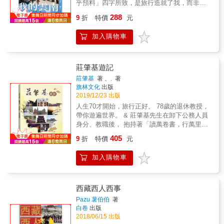
乎預料」四字所致，是旅行造就了我，而非我
她的文字，看到了西藏高山的美麗景致，親炙
決定了它。 翻開書頁，讓我們一起面朝大海，
西藏庶民的日常生活，更深入體會了他們他們
288
9
折
特價
元
春暖花開。 離開大理3年後，有一天在清邁遇
的虔誠的宗教觀。最重要的是，我們看到了她
到了曾經長住大理的畫家飛飛，文捷才了解到
對西藏這塊土地的熱愛。
加入購物車
她何其有幸，竟趕上了大理好時代的尾巴，體
驗到那裡絕無僅有的自由。於是，她決定重新
梳理在雲南的故事，分享她所經歷過的那段大
理好時光。 有了大理，天堂很多餘。 從大理到
莊肇基遊記
德欽，蒼山到梅里雪山，洱海到瀘沽湖，路過
莊肇基
著 、
.
著
艷遇之都麗江，深入世外桃源雨崩，徒步了虎
旗林文化
出版
跳峽，繞了雲南一圈，卻發現嬉皮古城大理才
2019/12/23 出版
是歸屬。 2012年的大理，人民路上的老屋有點
人生70才開始，旅行正好。 78歲的退休教授，
歪斜，瓦片上長滿了野草，山裡、巷內大麻肆
帶你遊遍世界。 & 莊肇基先生在卸下公務人員
意生長。白天，長住客們打扮得如武俠小說中
身分、教職後， 抱持著「讀萬卷書，行萬里
的江湖人物，在青石板路上悠緩地四處串門
路」的精神， 足跡遍及世界各地。 看遍中國山
405
子。夜晚，詩人、作家、藝術家、文青與背包
9
折
特價
元
水風光、澳洲的自然景致、 親自體驗印度的另
客們都化身成攤主上街擺地攤。 那是一個有八
類風情、馬來西亞的人文景觀， 旅行中的點點
家書店的古城，把喝酒吃飯，吟歌賦詩、睡覺
加入購物車
滴滴， 都是莊肇基先生，退休後的生活。 你也
曬太陽列為首要之事的地方。 「在大理，每個
可以，讓旅行替你的老後，更添精采。 & 本書
人都活成了幻覺中的自己。」一位離開大理的
特色 & ◎詳實記錄旅行細節，讓人如親臨現場
長住客說。 那個我也曾短暫參與其中，美得跟
旅途的每一天，作者皆詳細記錄過程、食宿，
西藏西人西事
古城巷弄裡的野花一樣豔麗，同城外熟成的稻
景點背景與介紹，讓讀者即便不在現場，也能
Pazu 薯伯伯
著
海一般金黃，如穿透雲層落入蒼山中的光線那
清楚了解行程的美好及各地的風土民情。 & ◎
白卷
出版
樣絢麗的大理人生，難道只是幻覺？ 現在回頭
旅遊當地資訊，特闢專欄介紹 曾經擔任歷史、
2018/06/15 出版
看，就算那只是如幻象般短暫，但毫無疑問
地理老師的作者，也在書中詳盡介紹各地區的