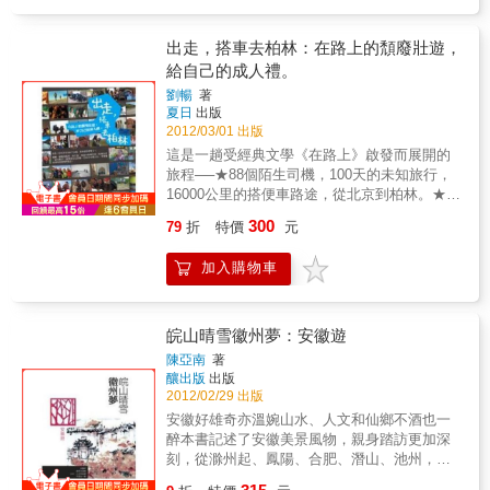
10000公里挑戰極限馬拉松，而這項史無前例的
事新物，清風過後，一物不留。生活像是在畫
創舉，幕後最大推手就是張志龍先生，他曾是
一幅畫，是西藏人所說的，在水上畫的一幅
雀巢公司最年輕的行銷處處長，最後毅然決然
出走，搭車去柏林：在路上的頹廢壯遊，
畫。
走入關愛自然、探索地球全新領域。從未參與
給自己的成人禮。
極限運動的他如何在一年之內成功募集上億資
劉暢
著
金並號召華人企業家為地球付出、為公益而
夏日
出版
跑。新書詳細記載絲路長征過程種種驚險遭
2012/03/01 出版
遇，跑者在伊朗中毒、在土耳其遇見伊拉克庫
這是一趟受經典文學《在路上》啟發而展開的
德族、在中國經歷沙塵暴等真實遭遇，帶領讀
旅程──★88個陌生司機，100天的未知旅行，
者走入前所未見的擁抱絲路探索紀實。讀萬卷
16000公里的搭便車路途，從北京到柏林。★旅
書，行萬里路！綜藝界才子王偉忠曾在周刊專
遊衛視《行者》電視專題創下最高收視率，豆
欄裡調侃：「我很多中年事業有成的朋友常覺
300
79
折
特價
元
瓣史上評分最高的中國公路紀錄片圖文全紀
得心靈空虛……有中年男察覺肉體衰退，於是
錄。★當當網網友五顆星滿分評價！「我們離
以退為進挑戰登高山、三鐵，像我的朋友孫大
加入購物車
年輕這一詞彙越來越遠，去搭車旅行、去在路
偉就是如此……最近，這些中年男想突破的目
上，更像一場遲來的成人禮。完全沒人知道我
標愈來愈難，張志龍過去是外商公司CＥＯ，他
們的生命，除了不可避免地趨向衰老外，還將
策畫了『擁抱絲路』活動，要跑一萬公里，還
有何遭遇……。」(《在路上》)美籍中國小伙子
皖山晴雪徽州夢：安徽遊
號召眾人陪跑，我說：『老弟，你這就是吃飽
谷岳是搭車計畫的始作俑者，紀錄片導演劉暢
了撐著！如果家裡還有兩小孩嗷嗷待哺看你跑
陳亞南
著
陪著在路上不斷傻樂。在2009年夏天，兩人一
釀出版
出版
不跑？』……」不過，偉忠哥的記性不好，志
路只依靠陌生人的幫助，從北京出發，用招手
2012/02/29 出版
龍真有兩個小孩。150天、10000公里的超級長
搭車的方式前進，穿越中國、中亞和歐洲，耗
征。從籌備、募款到簽證、長跑一路上，皆是
安徽好雄奇亦溫婉山水、人文和仙鄉不酒也一
時100天、行進16000公里，最終抵達德國柏
困難重重的「不可能任務」！整個旅程一點也
醉本書記述了安徽美景風物，親身踏訪更加深
林，完成了一次史無前例、艱辛又浪漫的旅
不浪漫，隨著極限長跑的腳步，我們見證了這
刻，從滁州起、鳳陽、合肥、潛山、池州，以
程。而在那裡，等待他們的是谷岳的女友伊
鮮少出現在現代歷史主軸的絲路文明；不論是
至黃山、黟縣、休寧……到當塗；山川景物、
卡。出發前，谷岳說：「有些事情現在不去