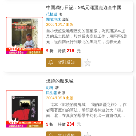
著你用最單純的雙眼，透視黃龍袍褪下後，裸
大的天然胡楊林 ．最大的冰川 ．最深的凍土層
北京依然是北京。吃喝玩樂樣樣來，體會一下
体小北京ㄦ的風花雪月，大腳踏進，這個背包
中國獨行日記：9萬元瀟灑走遍全中國
．最多晴天的地方 ．最長的地下灌溉系統 ．最
天子腳下小老百姓的生活吧！ ★吃在北京＊烤
客心目中的夢幻遊樂園。
范植崴
著
早的石窟寺
鴨的南北戰爭張國立：那天我吃得渾身酥軟，
閱讀地球
出版
肚皮鼓脹。不管會不會得罪人，會不會下次去
2005/10/17 出版
北京被廚師下藥，我最愛的是：XX德和X董！
自小便超愛地理歷史的范植崴，為實踐課本提
趙薇：不到長城非好漢，不吃烤鴨真遺憾。四
及的風土民情，毅然辭去高薪工作，用區區9萬
個要求：皮脆、肉嫩、現場片鴨、薄餅夠勁，
元，從西南旅行到最北的黑龍江，從春天旅行
才是夢幻烤鴨！鴨肉不熱，柴而無味——失敗
到冬天，帶著幾分無厘頭的興味，處處充滿不
中的失敗！餅皮不夠好——還是失敗！ ＊最道
216
9
折
特價
元
可知的隨機性與趣味性。從本書可以看到他如
地的老北京小吃 張國立：好吃莫過於餃子，舒
何想盡辦法錙銖必較，及因而創造的種種意外
服莫過於躺著。水餃要皮薄肉細，和十八歲的
貨到通知
樂趣；如何假裝自己是大陸人，矇混當地人的
小姑娘一樣。炸醬麵呢，沒有北京共識，大家
眼光；如何入境隨俗，隨緣自在；如何自力救
都說「我娘的最好吃！」。趙薇：名菜「爆肚
濟，化險為夷；如何邂逅美麗的中國女子，留
ㄉㄨˇ」可以試你的味，餿水般的「豆汁兒」則
下美好記憶……以及種種可怕的、驚險的、感
燃燒的魔鬼城
要挑戰你的胃，都試試ㄅㄟ！＊天下第一嫩：
人的、好笑的、溫馨的難忘經歷，絕對是獨一
肉中之肉小肥羊趙薇：是誰說我是歪嘴雞的？
彭懿
著
無二的路線風光。如果你正在「準備」實現夢
人家北京人吃涮羊肉家家有家家的規矩。上等
民生報
出版
想，或者對大陸內地有一定程度的好奇，那麼
肉片的標準是「形如紙、薄如帕，還可透過看
2004/10/18 出版
千萬別錯過這本真實有趣的《中國獨行日
報紙」。新鮮羊肉切成薄片，在鍋裡來回涮兩
這本《燃燒的魔鬼城──我的新疆之旅》，作
記》！
下，沾一點腐乳醬馬上入口，哎呀！那肉嫩的
者藉著魔幻的筆法，帶領讀者神遊於大「疆」
比舌頭還軟。我這自以為挑剔的嘴，離開北京
南、北，在真實的場景中幻化出一篇篇似真似
後去哪兒找道地的涮羊肉呢？張國立：不到北
幻的奇幻遊記。文采典麗，圖象絢燦，展現了
234
9
折
特價
元
京，不知羊肉竟是如此細嫩。吃羊肉有如《水
一個旅行者豐富的心靈世界。 本書分為16
滸傳》裡黑旋風李逵喝酒吃牛肉般的吃到「嘴
個章節，作者以幽默而奇幻的文筆描述旅遊新
貨到通知
滑」——嘴壓根停不下來。我拿我脖子上的老