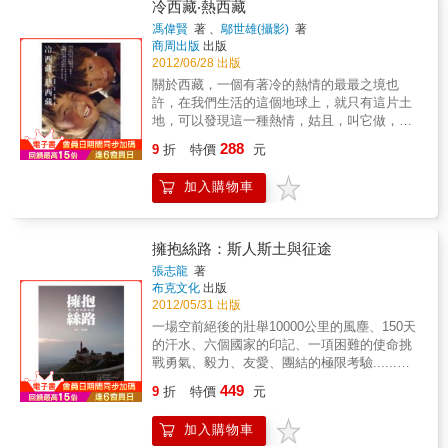
聖地貝瑪貴，是和蓮師有著殊勝的因緣；無論
冷西藏‧熱西藏
您是否有機會進入貝瑪貴，閱讀此書也就是結
馮偉賢
著 、
鄔世雄(攝影)
著
下善緣福報的開始。2010年7月，作者隨上師堪
商周出版
出版
布徹令多傑仁波切返回貝瑪貴，這是她第一次
2012/06/28 出版
進入此聖地，也開啟了之後接續的兩趟貝瑪貴
關於西藏，一個有著冷的熱情的最最之境也
朝聖之行，包括朝聖孜大布日神山和達那果夏
許，在我們生活的這個地球上，就只有這片土
聖湖，成為第一位深入此極密聖境的台灣人。
地，可以發現這一種熱情，姑且，叫它做，冷
貝瑪貴地處偏遠，地勢險峻，海拔從500公尺攀
的熱情。一種熱愛生命卻沒有被生命之火炙燒
288
升至4000公尺，全程徒步，對人體的負荷是一
9
折
特價
元
的清涼的熱。是超越了冷和熱之後的和協統
大挑戰。年過半百的作者，三趟貝瑪貴之行，
一。是回歸生和死之前，那周遍的生機和宏淵
絕非五星級的度假行程。她的文字細膩動人，
加入購物車
的愛……是屬於人間的，卻又不只是人間。一
觀察深刻入微，擅長寫景，在細述了貝瑪貴的
個每天與貪瞋癡為伍的廣告人，同時也是藏傳
歷史和地理概況、當地人民的生活景況和風土
佛教的修行者；一場西藏壯旅，一次靈魂淨
民情、神山聖湖的奇幻景致的同時，搭配數百
化；純粹而原始的感動，流轉著……本書特色
擁抱絲路：斯人斯土與征途
張首度披露、珍貴難得的彩色照片，成為第一
本書文、影相輔，文字精湅充滿感染力，攝影
張志龍
著
本深度介紹仰桑貝瑪貴聖境的專書。可以說，
視覺刻入人心，文字透過寫真讓人零距離的感
布克文化
出版
全台灣再沒有一個人比作者對這塊土地的歷
受西藏行旅中的種種，寫真則投過文字的相
2012/05/31 出版
史、地理、人文更了解的了！作者也不吝於描
持，在展演的同時更添意蘊。無論透過文字或
一場空前絕後的壯舉10000公里的風塵、150天
情，對人事物的觀照、對信仰的堅定、對心靈
是攝影，都讓人對西藏這個神祕之境有另一番
的汗水、六個國家的印記、一項困難的使命挑
層面幽微細膩的感觸，無不用心描繪。我們讀
不同的感覺。佛教與西藏的種種，出世與入世
戰勇氣、毅力、友愛、團結的極限考驗......一
到的，除了是令人驚歎的異地風光，更是一趟
的矛盾反差，都以極自然不造作的方式在閱讀
路走來的「不可能任務」，最後，我們都完成
洗滌塵勞、饒富精神層次變化的心靈之旅。
449
的同時滑入觀者的眼底。 如同作者在本書末後
9
折
特價
元
了......還記得2011年林義傑擁抱絲路的壯舉
記說言，這是一種，旅遊者的心境，在自己的
嗎？從土耳其伊斯坦堡出發，經由伊朗、土庫
家鄉也保持著的，一種旅遊者的生活境界。像
加入購物車
曼、烏茲別克、哈薩克到中國西安，歷時150天
清風，吹過一田的繁花，細味著和你接觸的新