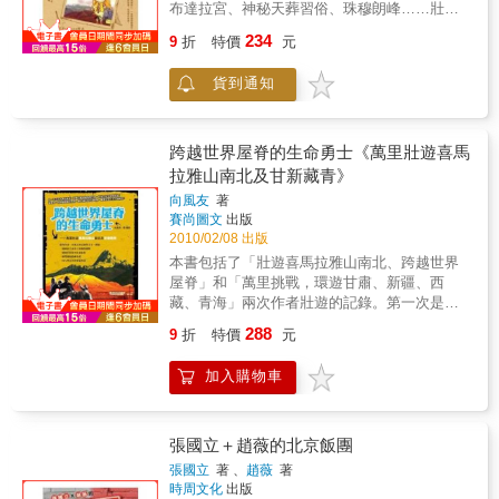
時。那是一輛德國老闆的豪華款輝騰，時速200
布達拉宮、神秘天葬習俗、珠穆朗峰……壯闊
公里。※ 搭車等待時間最長：兩天。在羅馬尼
的美景，草草用最溫暖的筆觸，呈現最美、最
234
亞離匈牙利邊境只有19公里的地方，等了兩
9
折
特價
元
溫暖的西藏。無敵美麗的風景，各種有趣的
天。◎旅行可以與年紀無關，可以與收入無
人，一起經歷悲歡離合、人間喜樂，在旅行，
關，你關不住心裡對世界的好奇心，就關不住
貨到通知
最有趣的莫過於遇見形形色色的人事物，到西
對旅行的渴望。旅程就是發現別人怎麼生活，
藏一趟，拋下一切，就成為人間自在人，草草
你會感覺到他們的努力，體會到他們面對生活
畫出最有誠意、有溫度的西藏。簡單的筆觸，
的勇氣。到國外以後看看另外一些人如何處理
水般清澈溫和的色調，草草用心與讀者交心，
跨越世界屋脊的生命勇士《萬里壯遊喜馬
這些問題，看他們怎麼去排除生活中的壓力，
看著草草的句子，也會隨著她大笑、流淚…也
拉雅山南北及甘新藏青》
追尋生活中的美好，你發現得越多，你的心情
想跟著她一起去西藏。本書特色這段旅行開始
向風友
著
也會越來越開朗。旅行和行走是特別鼓舞人
於非常非常鬱悶的狀況，那個時候，覺得非常
賽尚圖文
出版
的，而且非常簡單，只要你肯去做就行了。你
孤獨，和兩隻貓相依為命。甚至，還有一場漫
2010/02/08 出版
不需要失去所有，只要有追求原來自我的勇氣
長無果的暗戀，卑微到連表白也沒有勇氣……
本書包括了「壯遊喜馬拉雅山南北、跨越世界
就夠了。
那種被窒息的感覺真的很不好。我渴望站到無
屋脊」和「萬里挑戰，環遊甘肅、新疆、西
人的地方，在缺氧中忘記一切，眼裡只有自然
藏、青海」兩次作者壯遊的記錄。第一次是向
的壯闊無邊。所以，一定要一個人去西藏。一
西而後轉向東南行，作者花了將近100天時間，
個人的感情算什麼？一個人的生命算什麼？
288
9
折
特價
元
這條路線有著濃烈的神秘色彩。第二次是向西
我，在西藏找到了一些答案。一個人去西藏
行，作者從河西走廊進入新疆，經西藏阿里、
吧。
加入購物車
拉薩到青海、甘肅，歷時將近兩個月。 作者年
近五十時得到癌症，經開刀、化療後，卻迷上
徒步極限旅遊！在極限中跨越身體的限制，走
出精彩的壯遊旅程，展現生命的活力與韌性！
張國立＋趙薇的北京飯團
讓生命發光發熱！ 本書帶您跟著作者的步伐，
張國立
著 、
趙薇
著
體驗── 一個絕症生命勇士的極限挑戰一趟精彩
時周文化
出版