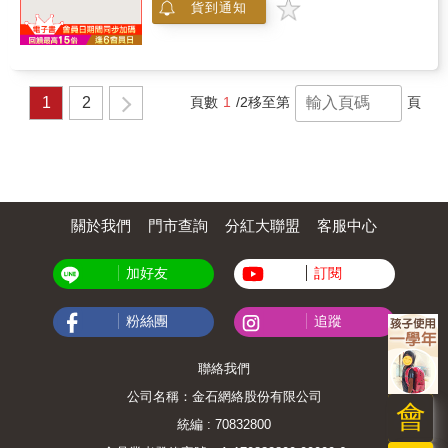
貨到通知
燉肉過度復原之後，他繼續南進茅利塔尼亞，
搭上世上最長的火車，發現一座半埋於沙中的
空城，並且差點被巴黎 - 達卡拉力賽車隊所輾
過，慢他們幾天抵達達卡的帕林，見識到那座
城市令人精疲力盡的夜生活，再搭乘火車直抵
1
2
頁數
1
/2
移至第
頁
馬利的中心，探訪偉大音樂的家鄉和世上最大
的泥屋建築，還有偉大的尼日河，並走水路到
廷巴克圖這座傳奇之城。他與游牧族人一起步
行，並和一隊圖阿雷格人駱駝商隊並肩騎過尼
日，攀越霍加爾山脈，然後飛進阿爾及利亞的
油田，最後探索了格達費將軍（Colonel
Gaddafi）的利比亞和突尼西亞那些讓人瞠目結
關於我們
門市查詢
分紅大聯盟
客服中心
舌的經典古蹟。
加好友
訂閱
粉絲團
追蹤
聯絡我們
公司名稱：金石網絡股份有限公司
會
統編 : 70832800