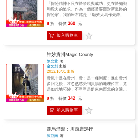
行的人有更多參考資訊！ 別讓書本考試局限了
「探險精神不只在於發現與成功，更在於知識
自己的視野，放開自己的心胸腳步，出門看看
和毅力的追求。作為一個經常要面對新道路的
中國不一樣的地方，或許人生會有不一樣的發
探險家，我的座右銘是:『願效犬馬作先鋒。』
展喔！ 本書特色 留下難忘的回憶，在學生時代
也許假以時日，許多支持者會看到支持探險的
360
完成旅遊夢想 放下書本，到中國看看不一樣的
9
折
特價
元
必要，明白探險是保護無數珍貴自然及文化的
山川美景，會有意想不到的收穫！ ★有最真實
先驅，沒有它，這些東西很可能在我們有機會
的中國各地風情第一手寫真 ★屬於年輕學子族
加入購物車
看一眼或記錄下來之前已經消失了。」──黃效
群的廣泛文化交流 ★提供中國自助旅行的規劃
文本書是黃效文先生2010-2011探險、旅行與中
訣竅和各種旅遊資訊
國探險學會工作項目的考察札記，中英對照，
每篇均有精彩圖片。循例分為自然與文化兩冊
神妙貴州Magic County
同時出版。本書是一位探險家、文化保護者、
陳念萱
著
攝影師、旅行作家面對人類與自然拔河中所呈
甯文創
出版
顯的人文關懷。透過本書，身為資深探險家的
2012/10/01 出版
作者，帶領讀者進入多數人一輩子都不可能到
貴氣十足在貴州，貴！是一種態度！進出貴州
得了的「奇幻真實」世界。一百多幅National
多回之後，才忽然感受到貴陽的地理位置，竟
Geographic等級的圖片，每一張都得之不易，
是如此地巧妙，不單單是黔東南西北的交通樞
令人感動。
紐，也幾乎是鄰近省分的運輸中心點，上哪兒
342
9
折
特價
元
都便利的快速道路，便這麼一條條地短時間內
建設完成，在二○一一年，我最接近貴州的一
加入購物車
年，眼前欣然上演了一幕驚人創舉。從這個村
走入下一個寨，早把人前人後嚷嚷的地名與人
名給忘了。原諒我，忙碌地汲取這天地間難得
僅存的自然芳華，純淨的空氣與無比新鮮的就
跑馬溜溜：川西康定行
地取材，先勇猛地裝進肚腹最實在﹔至於腦
陳亞南
著