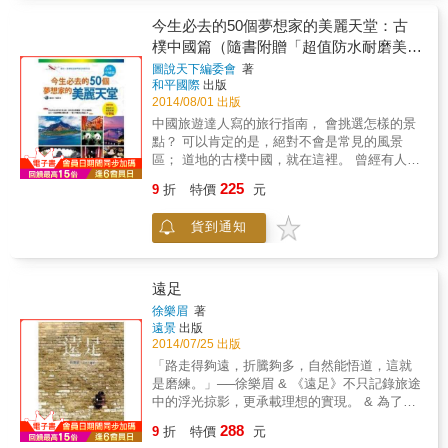
的旅遊資訊，從交通、門票、食宿、伴手，到
丈量大地，記錄豪放不羈的青春歲月。但豪情
不去遺憾的絕世景點──月牙泉、鳴沙山！ ．小
各景點開放時間，是前往南絲路旅遊隨身必備
壯志之外，大多沒讀過半點關於西藏的書，或
今生必去的50個夢想家的美麗天堂：古
資女的發財夢，跟著維族人逛大巴扎市集！ &
指南。對於短期內無法出遊的讀者，透過本書
只看了「騎行攻略懶人包」，如此每年五萬個
樸中國篇（隨書附贈「超值防水耐磨美觀
鬧水災的旅館浴室、神出鬼沒的纏人維族司
可獲知相關的歷史故事；計畫出發前往旅遊的
二十來歲的年輕人空空來又空空地走，要人如
行李貼」）
機， 大意誤入黑店咖啡廳、慘遭公交車丟包路
圖說天下編委會
著
讀者，從中可以獲得實用旅遊資訊；已經在旅
何相信五十年後，漢、藏兩族岐異會降低，不
和平國際
出版
旁， 一路上冒險犯難、相互扶持、化險為夷，
行路上或是遊歷過南絲路的讀者，對照本書的
再對立、不再有自焚事件？ & 一百年前，一百
2014/08/01 出版
三個旅伴從酒肉朋友晉升「患難之交」的絕妙
內容，將會對南絲路有更深一層認識。
年後，歷史上許多紛紛擾擾，從未改變西藏收
奇幻旅程！ & 本書特色 & 去絲路也是買東西、
中國旅遊達人寫的旅行指南， 會挑選怎樣的景
起雙臂並背對外人的事實，這難道這不是我們
吃東西、買東西、吃東西！？ 三個女生勇闖絲
點？ 可以肯定的是，絕對不會是常見的風景
這些人外來者的責任嗎？ & 作者花了三個多月
路自助30天，寫給未來的旅伴四號行程全攻
區； 道地的古樸中國，就在這裡。 曾經有人
時間，從雲南昆明開始，一路騎單車到西藏與
略！ 每日行程規劃、花費記帳、行旅筆記，不
說，「中國是全世界最適合華人首度出國自助
尼泊爾的邊界，全程跋涉超過三千公里。由於
225
9
折
特價
元
藏私大公開！ 不去可惜──中國2014最新列入
旅行的地方」， 的確，少了語言隔閡，對於自
西藏不允許臺灣人單獨自由行，因此以偷渡加
世界文化遺產景點：「絲綢之路」
助旅行新手而言， 無疑能更加安心地展開旅
上旅途中朋友的協助，突破約十幾個關卡才得
貨到通知
程。 本書作者群「圖說天下編委會」曾為北京
以到達拉薩，過程驚險不在話下。 & 這段路程
日知圖書編輯過多本旅遊指南， 對於中國景點
也許別人已走過，但作者叛逆地不想隨眾前
的挑選尤其精到。 不想當「傻觀光客」的旅
進，而以自己的步調，探索了許多旅人不曾到
人，出發前請務必參考本書。 這 50 個景點各
遠足
達過的祕境，並帶著獨特的觀點與視野經歷每
有特色，例如： 適合情人同遊的「私奔地
一段路途發生的大小事，誠實地表達出西藏之
徐樂眉
著
圖」，挑選了喀納斯等風光如畫的天堂； 適合
遠景
出版
行的感受，對旅行的意義做出了最深刻的思
單獨前往探索的「療傷地圖」，有亞丁等純樸
2014/07/25 出版
考。對西藏、對單車旅行有興趣的人，相信都
靜謐的地方； 富有神祕氣息的「探祕地圖」，
能透過本書獲得極大的鼓舞與啟發。
「路走得夠遠，折騰夠多，自然能悟道，這就
則推薦神農架等極低度開發的山林； 仍保持古
是磨練。」──徐樂眉 & 《遠足》不只記錄旅途
城風采的「懷古地圖」，有崖洲、思茅等古蹟
中的浮光掠影，更承載理想的實現。 & 為了赴
可探訪； 以美食著稱的「美食地圖」，則有大
京趕考的浪漫，徐樂眉毫不遲疑地褪下螢光幕
288
理等平民美食天堂。 別樹一格的分類方式、簡
9
折
特價
元
前的光鮮亮麗，毅然投身北京學術界進修，重
明扼要的旅遊情報， 最適合短期、有目的性的