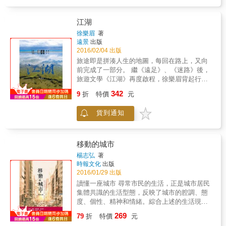
能要了我的性命。 因此總有人問我，去拉薩的
是獲得多少領悟，而是一種不甘於故步自封的
方式有許多，你為什麼選擇騎車？ & 如果非要
信念。出發了，世界就是你的，你就是富足的
說出個答案來， 其實， 正是因為我對生命的熱
江湖
人。祝福Jerry的旅途與創作的啟程。
愛。
徐樂眉
著
遠景
出版
&&& &&旅日作家 張維中 & Jerry帶著浪漫的
2016/02/04 出版
心，看見和別人不一樣的城市風景！勇敢跨
越，讓生命綻放無限美好！透過與自己的對話
旅途即是拼湊人生的地圖，每回在路上，又向
及用心體會，讓獨自的冒險旅程，繽紛與充滿
前完成了一部分。 繼《遠足》、《迷路》後，
力量。& &&&&&&&&&
旅遊文學《江湖》再度啟程，徐樂眉背起行
&&&&&&&&&&&&&&&&&&&&&&&&&&&&&&
囊，走訪西北大漠，盡覽青海、甘肅、陝西、
342
9
折
特價
元
廣播金鐘主持人 季潔 全世界將近200個國家和
內蒙古、寧夏、河南、山西等地人文風景。 這
地區，如果想走遍的確很難，從這個意義來
是一場介乎時光和空間的奇幻旅程，她追訪絲
貨到通知
說，旅途永無終點。但我們不應把追尋數量多
綢之路，嘉峪關、玉門關、懸壁長城依然屹立
寡當成旅行的目的，其實旅行的目的只有一
在邊塞黃土曠野之中；登上祁連山、崆峒山、
個，那就是認識自己，而這個過程無比漫長艱
五老峰、太室山，橫渡黃河，走覽青海湖、月
辛曼妙曲折，從這個意義來說，旅途也同樣沒
牙泉、壺口瀑布、三門峽，在山河間追憶歲
移動的城市
有止盡。
月。 行者續走在古老的土地上，五個月穿越大
楊志弘
著
&&&&&&&&&&&&&&&&&&&&&&&&&&&&&&&&
西北七個省，山河縱橫，凝結璀璨，不復呢
時報文化
出版
&&&中國職業旅行第一人 小鵬 年輕人寫的遊
喃，颯爽飄移。 只因，人在江湖，咆哮狂喜。
2016/01/29 出版
記，通常長於激情，弱於深度；Jerry的遊記卻
讀懂一座城市 尋常市民的生活，正是城市居民
兩者皆足，年紀輕輕的他，不但有年輕人應有
集體共識的生活型態，反映了城市的腔調、態
的熱情，也能仔細地觀寫、感受、表達所經歷
度、個性、精神和情緒。綜合上述的生活現
過的人和地；讀他的文章，是一種享受。
狀，也形成每座城市各自的「城市氣質」。 不
&&&&&&&&&&&&&&&&&&&&&&&&&&&&&&&&
269
79
折
特價
元
同的人，建構了不同的城市；不同的城市，養
香港知名媒體人 林輝