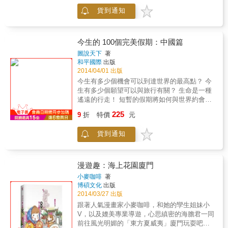
拾學生身分。其間，本欲到雲南拍戲而啟程，
自助旅遊規劃。 本書特色 【景點獨特不流俗】
貨到通知
路途中推卻了戲約，旅行卻未停止，「讀萬卷
捨棄多數觀光客必訪的景點，以「最原味」為
書，行萬里路」，徐樂眉力行了這條人生道
準則，挑選出 50 個遊歷中國最不該錯過的好地
路。從此，爬山攻頂是令她備感樂趣的行程，
方，提供讀者最與眾不同的旅遊／紙上觀光的
足跡從北京延伸至各地，跑了大半個中國。 &
今生的 100個完美假期：中國篇
經驗。
她在短短四個月內密集走完中國八個省，爬了
圖說天下
著
十座山，長白山、武夷山、三清山、泰山跟梅
和平國際
出版
里雪山等等，展開與山林的對話。為了親情家
2014/04/01 出版
人，風塵僕僕在年節期間拜訪姑媽;為了尋找徐
今生有多少個機會可以到達世界的最高點？ 今
姓源頭，硬是在雪災中飛往徐州尋根。 & 隻身
生有多少個願望可以與旅行有關？ 生命是一種
一人旅行，單獨走路，面對天地，心靈日益強
遙遠的行走！ 短暫的假期將如何與世界約會？
悍。峰迴路轉的大山、從晚上爬到日出、目不
一個人的旅行是孤單的快樂 二個人的旅行是甜
225
暇給的美景，美好與孤寂，親身經歷，才能體
9
折
特價
元
蜜而幸福 一家人的旅行是豐裕而愉悅的 行走在
會。途中也因為家人親情，風塵僕僕在年節期
山水之間 拋卻塵世的煩惱和羈絆 在西藏、在蒼
間拜訪姑媽；也曾為了尋找徐姓源頭，硬是在
貨到通知
山洱海 在江南水鄉的小鎮 我們和美景、自然、
雪災中飛往徐州尋根。 & 經過這些年的生活和
心靈 相遇在陽光深處 我們是不畏懼的勇者 在
旅行，讓徐樂眉足夠了解中國的民情風俗、人
每次旅行裡 為我們的靈魂尋找生命的感動 本書
情冷暖。一個人獨自過年的寂靜、跟大陸人有
幫這三個問題做了完美的詮釋。 讓世界在一次
漫遊趣：海上花園廈門
理說不清的窘境、旅程中遇上大力幫忙的陌生
又一次分段的假期裡， 按照行程日數以及不同
小麥咖啡
著
人、背負二十多公斤背包，中途跳車、在大陸
的遊伴精細劃分， 呈現它不同的風情。 我們精
博碩文化
出版
經商的源起、去到了一輩子都不會去的地方
選了中國大陸頂級的美景， 讓你可以很迅速的
2014/03/27 出版
&hellip;&hellip;交織出這段生命體驗。
依自己的需求， 規劃出一套短期或長期的完美
跟著人氣漫畫家小麥咖啡，和她的孿生姐妹小
假期！
V，以及媲美專業導遊，心思縝密的海膽君一同
前往風光明媚的「東方夏威夷」廈門玩耍吧！