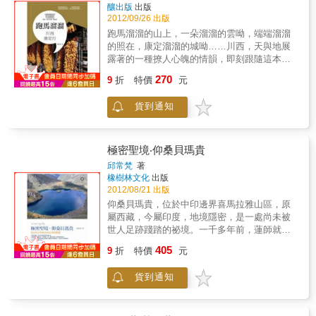
子，放空吧！只有空了大腦，才能盡情盡興地
釀出版
出版
享受貴州的貴族之氣。「貴！是一種態度！」
2012/09/26 出版
雖說是貴煙廣告詞延伸出來的笑話，卻讓人聯
跑馬溜溜的山上，一朵溜溜的雲呦，端端溜溜
想到貴州山間婦女的手上功夫與日常穿戴，像
的照在，康定溜溜的城呦……川西，天與地展
田野間的一道風景，雖手腳泥濘地忙碌，卻無
露著的一種撩人心魄的情韻，即刻跟隨這本書
法掃去頭頂玲瓏的豪華耀眼妝點。誰說「貴」
優美的文字去川西旅行吧！在藏區體驗神聖的
270
不該是一種生活態度呢？就看自己賦予「貴」
9
折
特價
元
賽馬和圓圈舞蹈享受特殊風味的飲食：犛牛火
如何的價值了。貴！是貴州人帶給我的啟發。
鍋、酥油茶…大雪山脈貢噶山為尊、日照金山
隨便走一走，到處都能感受到這份貴氣，從吃
貨到通知
晨光中、冰川溜下海螺溝、大小金川紅葉金
到穿，無一不貴氣十足。本書特色不論從任何
秋、漢藏融匯的異采、丹巴千碉河谷，以及隨
角度或方向還是不同的路徑走進貴州，都會嚇
手可摘食的香梨……在在迷人卻難道盡，一生
一跳，彷彿時光倒流，這人間還有如此畫面？
必要一遊川西康定。本書特色四川、康定，天
極密聖境‧仰桑貝瑪貴
層層疊疊的山巒，若潑墨山水般在眼前飛舞，
與地展露著的一種撩人心魄的情韻，即刻跟隨
邱常梵
著
驚歎連連地走馬看花過後，又是一連串的歷史
這本書優美的文字去旅行。
橡樹林文化
出版
奇蹟，傳統祭典文化甚至千百樣人種的活化
2012/08/21 出版
石，真叫人彷如夢中看戲，這份驚奇，可以延
仰桑貝瑪貴，位於中印邊界喜馬拉雅山區，原
續許多年都很難淡化，難怪人人在口耳相傳過
屬西藏，今屬印度，地境隱密，是一處尚未被
後，一聽到貴州的反應就是：「啊！美麗的地
世人足跡踐踏的祕境。一千多年前，蓮師就授
方！」
記此處是藏人艱困時期的避難地，也是修行的
405
9
折
特價
元
殊勝處所。許多成就者皆誕生於此。一個虔誠
無畏的女子，圓滿三次殊聖的聖境之旅，創下
貨到通知
紀錄，成為深入仰桑貝瑪貴朝聖的第一位台灣
人！用心觀照的文字，兩百多張精彩照片，揭
開仰桑貝瑪貴的神祕面紗！今生得以親臨一次