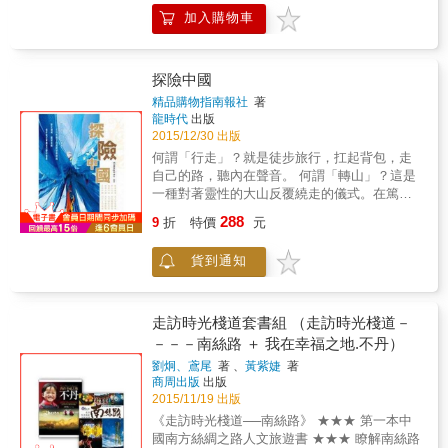
育了不同的人。人有氣質，城市也有氣質。人
加入購物車
的氣質，決定了個人的人緣；城市的氣質，影
響了城市的人氣。 旅人，初到陌生的城市，匆
促地走馬看花，甚至是道聽途說，難免流於膚
淺，甚至誤解。大陸作家易中天的《讀城
探險中國
記》，在一開始「城市與人」引言中，就將孟
精品購物指南報社
著
庭葦的歌「冬季到台北來看雨」，誤成「夏
龍時代
出版
季」到台北來看雨（第二頁第十五行）。唯有
2015/12/30 出版
在台北長期生活的人，才能領悟台北冬季綿綿
何謂「行走」？就是徒步旅行，扛起背包，走
細雨的纏綿。反之，台北夏季的西北雨，往往
自己的路，聽內在聲音。 何謂「轉山」？這是
來得急驟，雨滴大而急促，恐怕不適合「看」
一種對著靈性的大山反覆繞走的儀式。在篤信
到情趣哦。& 旅人初來乍到一個陌生城市，往
藏傳佛教的藏民心中，轉山是一種極其虔誠的
288
往從自己的經驗，形成城市的第一印象；但
9
折
特價
元
宗教行為。他們堅信，透過轉山，自己的苦難
是，外地人的第一次接觸，也正因為陌生的反
與罪孽會隨著對神山的反覆繞走而得以淨化與
差，更能感受到相對的區別，反而凸顯了城市
貨到通知
解脫&hellip;&hellip; 本書特色 01.一本書涵括五
的獨特性，這種刻板印象是很直接的反應，不
大別致邊城、五大靈修路徑、五大絕色草原、
一定精準，但往往很形象，也令人難忘。 順口
五大戈壁沙漠、四大江河湖海。 02.本書提供近
溜出城市百貌，異趣橫生 大家耳熟能詳的大陸
年來興盛的徒步旅行探險路線，藉由大自然賜
走訪時光棧道套書組 （走訪時光棧道－
城市順口溜，正是典型的例子：「不到北京不
予的美景，參訪歷史邊城與靈修參道，發掘潛
－－－南絲路 ＋ 我在幸福之地.不丹）
知道自己官小，不到上海不知道自己鄉巴佬，
在能量。 03.每個章節均提供每一處景點的「推
不到廣州不知道自己車不好，不到深圳不知道
劉炯、鳶尾
著 、
黃紫婕
著
薦理由」、「推薦行程」、「一定要造訪的景
商周出版
出版
自己錢少，不到東北不知道自己膽小，不到重
點」、「注意事項」、「重點提示」，以及旅
2015/11/19 出版
慶不知道自己結婚早，不到海南不知道自己身
遊的TIPS，包括最佳旅遊時間、交通、通信、
體不好。」 當然，台灣開放大陸客來台旅遊
《走訪時光棧道──南絲路》 ★★★ 第一本中
當地美食、住宿資訊等。
後，又加上了：「不到台灣不知道自己生活不
國南方絲綢之路人文旅遊書 ★★★ 瞭解南絲路