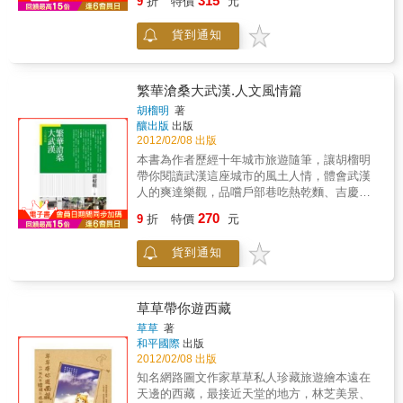
315
9
折
特價
元
自由繽紛的土耳其、仍在苦難中因遭受抵制而
人文歷史、美景風情和鄉土情懷，在在讓人感
做，就永遠不會做了。」抵達終點後，劉暢
受害最烈的伊朗（人）、富麗與原始並陳的土
動及難忘。安徽有黃山，更有多面的其他的
說：「我在想，無論多麼難的事，如果你當一
貨到通知
庫曼、絲路古文明處處的烏茲別克、浩瀚草原
山：天柱、齊雲；安徽有毛櫆，其實還有晴
個旁觀者，就覺得肯定很難，但如果身體力
接天際的哈薩克、或是同文同種，似近還遠的
雪、仙鶴不曾後悔來過流連過春花秋月 夢不醉
行，多麼難的事情都會慢慢過去。」◎踏出最
中國大陸……原來一個個遙遠模糊、甚至遭到
也難！－－陳亞南本書特色作者以深沉厚重的
艱難的第一步每片土地的風都是不同的，因為
世人誤解的地方；可以藉由每一個相遇的異鄉
文化內涵和蘊藉流暢的敘述筆調記述了安徽美
繁華滄桑大武漢.人文風情篇
味道，因為心情，因為一切都是未知。雖然十
人，折射還原出如此斑斕壯闊、又發人深省的
景風物、歷史古跡、風土人情等文化，在在讓
胡榴明
著
年的拍片生涯中也經常出門，足跡基本上踏遍
時空對話……跨越藩籬的對話、毫不保留的擁
人感動及難忘。
釀出版
出版
了大半個中國，但一直有著團隊的支持和精心
抱、惆悵同泣的共鳴和扶持相挺的鼓勵，這些
2012/02/08 出版
的計畫。這次和谷岳一起，行程中太多要靠自
記憶，刻印在我們的靈魂深處，撫慰疲憊旅人
本書為作者歷經十年城市旅遊隨筆，讓胡榴明
己去解決和完成的事情，任何事情都有可能發
的心，讓我們勇敢的繼續前進，不論是在絲
帶你閱讀武漢這座城市的風土人情，體會武漢
生，恨不得把家也一起背走。沒錯，對背包客
路，或是在人生的道路上……
人的爽達樂觀，品嚐戶部巷吃熱乾麵、吉慶街
來講，這兩個歪歪扭扭的包就是家了。這種隨
宵夜小吃，深入武漢市的巷弄之內，體驗「老
意旅行的方式，我一直嚮往很久，我痛恨充滿
270
9
折
特價
元
武漢」的原汁原味。本書特色本書為城市文化
計畫的行程，彷彿一眼就可以看到結局的電
研究散文隨筆，作者以十年歷練深入武漢三鎮
影。然而，真的要上路時，我可以聽到來自遙
貨到通知
歷史文化、名勝古跡、風俗民情、市井百態等
遠內心的咚咚鼓聲。◎從北京到柏林在三個月
實地探索，是一本絕不能錯過的武漢城市旅遊
的旅途中，他們遇到各種問題，碰到形形色色
書！
的人，在他們的車裡、家裡，遭遇不同的人
生。有的是社會底層的卡車司機，有的是閒適
草草帶你遊西藏
自得的農村居民，有裡海邊獨臂豪飲的俄羅斯
草草
著
水手，有年輕小情侶，也有土耳其豪放熱誠的
和平國際
出版
富二代。※ 搭車之最慢：從吐魯番到庫車的一
2012/02/08 出版
輛大貨車，620公里花了18個小時。※ 搭車之
知名網路圖文作家草草私人珍藏旅遊繪本遠在
最快：從布達佩斯到布拉格，530公里耗時3小
天邊的西藏，最接近天堂的地方，林芝美景、