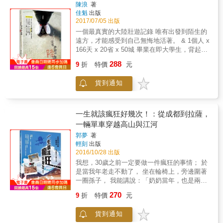
記者，現任韓國最大通訊軟體Kakao Talk首席
陳浪
著
副社長，深度比較中韓政經社發展現況！ 貧富
佳魁
出版
差距嚴重，為何中國農民對未來仍樂觀面對？
2017/07/05 出版
中國料理種類數百款，為何逐漸走向連鎖企業
一個最真實的大陸壯遊記錄 唯有出發到陌生的
化？ 以平等客觀的角度體察21世界兩大國的想
遠方，才能感受到自己無悔地活著。 & 1個人 x
法，不斷縈繞在作者的心頭。因此在騎自行車
166天 x 20省 x 50城 畢業在即大學生，背起背
橫越美國之後，便著手準備這趟中國的自行車
包隻身踏上的冒險旅程。 & 兩岸三地熱烈推薦
288
之旅。對於引進市場經濟後產生劇變的泱泱中
9
折
特價
元
暢銷作家、國際NGO組織顧問褚士瑩力推的年
國，亟欲親見其面貌。為了深入觀察中國的真
輕旅人 背包旅人藍白拖 作家、節目主持人謝哲
實內在，他決定從最繁榮的都市上海開始，走
貨到通知
青 旅日作家張維中 廣播金鐘主持人季潔 中國
一趟連接八大古都的三角路線，並且以最貼近
職業旅行第一人小鵬、香港知名媒體人林輝
人們視線的交通工具「自行車」來目睹中國的
& 「那些勇敢練習去看世界的，我總是充滿祝
都市與鄉村，聆聽老百姓最真實的故事，也才
福。」&&&
一生就該瘋狂好幾次！：從成都到拉薩，
得以遇見這塊大陸的古往今來。如果說日本是
&&&&&&&&&&&&&&&&&&&&&&&&&& 暢銷
一輛單車穿越高山與江河
「距離最近卻最遙遠的國家」，那中國正是
作家、國際NGO組織顧問 褚士瑩 & 「看完
「看似了解卻一無所知」的國家，就讓我們跟
郭夢
著
這本書，我突然覺得自己糟蹋了青春。」&&&
輕刻
出版
著作者的這趟旅遊紀行，從政治社會、民生經
&&&&&&&&&&&&&&&
2016/10/28 出版
濟、歷史文化等層面，澈底感受中國最深刻的
&&&&&&&&&&&&&&&背包旅人藍白拖 & 許
內在氛圍。 本書特色 1.韓國最大通訊軟體
我想，30歲之前一定要做一件瘋狂的事情； 於
多人蝸居作夢，嚮往世界的浩渺廣袤，卻在現
Kakao Talk首席副社長，探看中國古往今來的
是當我年老走不動了， 坐在輪椅上，旁邊圍著
實前躓踣卻步。勇敢地跨出第一步，走向陌
深度人文紀行，全面比較中韓政經社發展現
一圈孫子， 我能講說：「奶奶當年，也是兩個
生，Jerry做到了，你呢？
況！ 2.用最貼近人們視線的交通工具「自行
輪子到過拉薩的！」 & 成都通往拉薩的路程超
&&&&&&&&&&&&&&&&&&&&&&&
270
9
折
特價
元
車」來目睹中國的都市與鄉村，聆聽老百姓最
過2000公里， 途中有兩座5000公尺以上、10
&&&&&&&&&&&&&
真實的故事！
座4000公尺以上的高山橫亙，以及數條江河湖
&&&&&&&&&&&&&&&&&&&&&&&&&&&&&&&&
貨到通知
流。 高原反應、寒冷、搶劫、萬丈深淵隨時可
作家、節目主持人 謝哲青 & 旅行最終在乎的不