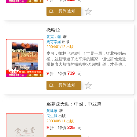
Subway 潛艇堡啦！
竟如何？累積數十年旅遊經驗的作者廖和敏實
地走訪山東一遭，藉由她敏銳的觀察能力，以
貨到通知
及親和的訪談氣氛，為讀者找出今日山東的新
風貌和新氣息，也為讀者挖掘隱蔽於新面孔之
下的舊日傳統。 新舊交替與世代承襲的山
東自有一片新氣象，透過這本《山東新天
撒哈拉
地》，定能品味山東的旅遊精髓。
麥克．帕
著
馬可孛羅
出版
2004/01/12 出版
麥可．帕林已經繞行了世界一周，從北極到南
極，並且環遊了太平洋的國家，但也許他最近
橫越廣大無情的撒哈拉沙漠的壯舉，才是他至
今所面對最大的一項挑戰，此舉絕不簡單，而
719
9
折
特價
元
帕林的經驗也迴異於他過去所遭遇的種種。
隨著旅程的開啟，撒哈拉展現的不只是無
貨到通知
垠的空曠與沙丘，還有範圍龐大及差異的文化
和景色，包含文明、商業、貿易和征服的漫長
歷史，可以遠溯自古埃及時代，近至今日石油
藏量豐富的回教共和國。 他挑選一度穩
逐夢踩天涯：中國．中亞篇
定，如今卻動盪不安的殖民地直布羅陀做為起
黃建家
著
點與終點，帕林渡過海峽到摩洛哥，在菲茲與
民生報
出版
馬拉喀什停留一段時間後，隨即橫越高聳的亞
2003/08/11 出版
特拉斯山脈。進入阿爾及利亞多石、險峻的西
225
9
折
特價
元
部荒蕪大漠，他在撒哈拉威人這個被放逐的民
族的一個難民營裡待了一段時間。從食用駱駝