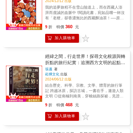
2024/12/12 出版
我的追夢旅程不在雪山險道上，而在西藏人澎
湃而虔誠的血脈中 !閱讀此書，宛如品嚐一杯沒
有「老梗」卻香濃無比的西藏酥油茶！──原人
&‧是什麼樣的緣份，讓一個從小生長在台灣南
360
9
折
特價
元
部的六年級後段班大男生，跟西藏有了如此深
刻的連結？‧是什麼樣的牽引，縮短了雲林斗六
加入購物車
和西藏德格超過3000公里的距離？‧是什麼樣的
勇氣，讓這個大男生在不懂藏語，不甚了解西
藏風俗民情、可怕的高山症和飲食習慣的情況
下，擔敢遠赴西藏求學？&這個從小習慣了現代
經緯之間，行走世界！探尋文化根源與轉
化電器用品、離不開網路的大男生，來到猶如
折點的旅行紀實：追溯西方文明的起點，
與世隔絕、沒有瓦斯也沒有電、得燒炭才能煮
從古絲路到現代城市的旅程
張邁
著
飯的純樸之地，他如何調適？他的鬼靈精怪，
崧燁文化
出版
又會為求學的寺院帶來什麼樂趣與衝擊？經過
2024/06/12 出版
多年宗教的洗禮，又會為他的心靈帶來什麼改
結合歷史、科學、宗教、文學、體育的旅行筆
變？&暢銷書《西藏生死書》作者索甲仁波切的
記 跨越冰原，探訪古城，一書在手，遨遊人類
心靈故鄉「宗薩寺」，首度完整公開！作者自
文明 ◎從南極到南美，穿梭絲路探祕，見證歷
2004年赴西藏求學至今，經歷了許多外人難以
史與自然的壯闊交融 ◎跑於異國街頭，感受文
想像的心路歷程，有苦有樂，有喜有悲，樣樣
468
9
折
特價
元
化碰撞，體會地理與歷史的精彩融合 ◎從昆侖
不缺。儘管面對截然不同的生活和飲食習慣、
到羅馬，追尋文明的足跡，揭祕古今文化交織
文化差異、語言隔閡的衝擊，作者仍以樂觀、
加入購物車
的故事 【多角度的文化探索】 不僅是一本書，
幽默、風趣、開放的態度來看待，因而讓他有
更是一趟穿越歐亞大陸的歷史與當代文化的旅
機會從不同的視角，看到西藏文化較不為人知
程。作者透過四個獨特的系列──「南方有昆
的另一面。透過他筆下文字的傳達，讓我們對