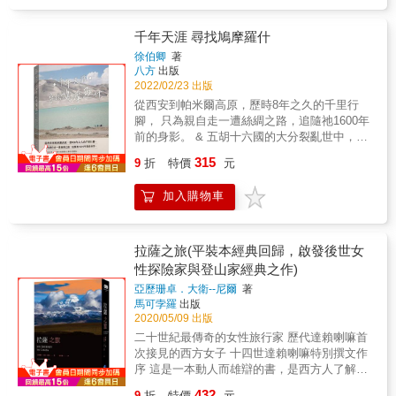
你或許會感嘆「我真係好_鍾意香港」
的跑步經歷，反映了他對自身和周遭環境的感
悟。無論是在繁華街頭還是靜謐小徑，每一次
的跑步都是對生活哲學的省思和對自然美的頌
千年天涯 尋找鳩摩羅什
歌。 【一部人類的極簡史】 超越了傳統旅行記
徐伯卿
著
的範疇，以作者的親歷者視角，結合超前的思
八方
出版
維和深邃的思考，挑戰一味的空間敘事。本書
2022/02/23 出版
不僅是對一個地區的地理描述，透過深入的文
從西安到帕米爾高原，歷時8年之久的千里行
化解析和生動的文學筆觸，將讀者帶入一個全
腳， 只為親自走一遭絲綢之路，追隨祂1600年
方位的知識探索旅程。此書是對我們所生活的
前的身影。 & 五胡十六國的大分裂亂世中，羅
這個世界的一次精彩解讀，對現代社會的有力
什法師被迎入中土並實現弘法志業，佛教適時
315
評述。 本書特色 作者透過精彩的旅行敘述和深
9
折
特價
元
扮演了膚慰蒼白心靈的角色，在中國土地上呈
入的文化分析，展現了其對歐亞大陸重要人物
現史無前例的瑰麗風貌。 炳靈寺石窟、天梯山
和事件的獨到見解。從南極到南美，再穿越絲
加入購物車
石窟、玉門關、莫高窟、柏孜克里克千佛洞、
路至亞平寧半島，作者不僅提供了生動的旅遊
羅布泊大裂谷、雅丹佛窟、克孜爾千佛洞
攻略，也以其豐富的親歷者視角和前瞻性思
&hellip;&hellip;從西安到帕米爾高原，共計四千
維，探討了當代社會的熱門問題。文筆觸及時
餘公里的路程，所見所聞記錄下的都是最真實
拉薩之旅(平裝本經典回歸，啟發後世女
代脈動，帶有強烈的生活氣息和畫面感，使讀
的點點滴滴。 邀您共同翻開書本，一起踏上祂
性探險家與登山家經典之作)
者彷彿身臨其境。 &
走過的絲綢之路，一窺漫漫長路上繁星點點的
亞歷珊卓．大衛--尼爾
著
文化寶藏。 & 這不是史書，因為歷史有磅礡的
馬可孛羅
出版
人事時地物觀點； 也不是旅書，因為旅者不會
2020/05/09 出版
推薦來荒蕪地界受苦； 更不是佛書，因為作者
二十世紀最傳奇的女性旅行家 歷代達賴喇嘛首
魯鈍還未洞徹佛法奧義。 這本書，希望與您共
次接見的西方女子 十四世達賴喇嘛特別撰文作
同感受一個飽滿的生命。
序 這是一本動人而雄辯的書，是西方人了解西
藏的重要著作， 也是啟發後來許多女性探險家
432
9
折
特價
元