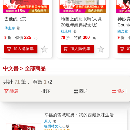
去他的北京
地圖上的藍眼睛(大塊
神妙貴
20週年經典紀念版)
Count
傅主席
著
杜蘊慈
著
陳念萱
225
300
9
折
特價
元
79
折
特價
元
9
折
加入購物車
加入購物車
中文書 > 全部商品
共計
71
筆， 頁數
1
/2
篩選
排序
圖片
條列
幸福的雪域宅男：我的西藏原味生活
原人
著
橡樹林文化
出版