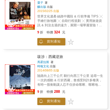
道般的古道。 本書帶你從成都出發，分流犛牛
粟子
著
致幸福。
道與五尺道，追隨先人的步伐與馬蹄聲中前
釀出版
出版
進。走遍壯闊無際的千山萬水；尋訪曾經繁華
2015/02/25 出版
一時、如今滄海桑田的古鎮小道。更有證明文
世界文化遺產‧絲路中國段 & 行前準備 TIPS ╳
化傳遞的文物遺跡，以及在街邊巷弄不經意流
手繪行旅地圖 ╳ 自助行程規劃 ╳ 實用旅遊資
竄出來的陣陣小吃香味與人情風味。 穿梭時
訊 & 到沒去過的遠方，展開一場華麗冒險！？
空，品味最人文的南方絲綢之路，就在這本。
& 少了唐三藏的絲綢之路，一路上都是「買東
◆ 新興四川人文旅遊帶狀景點推廣介紹 自從南
324
9
折
特價
元
西&rarr;吃東西&rarr;買東西&rarr;吃東西（偶爾
絲路遺址被發現與定位之後，確認這條中國西
還有名勝古蹟）？」 & &原來絲路和我們想的
南對外的商貿之路，長久以來影響著中國的歷
貨到通知
不一樣！& & 一本寫給未來旅伴四號的行旅筆
史發展。透過南絲路，中華文化與東南亞文化
記 好笑好吃好玩好買好看的自助全紀錄 & 懷抱
得以相互交流。2015年開始，中國政府對此條
著穿越時空的想像，踏上傳說中的古絲綢之路
路線進行大規模的推廣與介紹，國內外都可看
中國段，腦中浮現「一月變文青」的幻想，無
跋涉：西藏逆旅
到相關宣傳報導，而「南絲路」這個名稱也將
奈現實可不似旅遊節目那般優雅輕鬆！ & 自西
為更多人熟知與瞭解。 ◆ 以說故事方式引領體
馬霍拉斯
著
安、蘭州、嘉峪關、敦煌、吐魯番、庫爾勒、
時報文化
出版
驗豐富的文化行旅 有別於傳統的旅遊書籍，本
喀什到烏魯木齊，馬不停蹄的陸路聯運，一次
2014/08/05 出版
書採用了說故事的方式，由作者群親訪南絲路
永生難忘的背包課！ & ．蘭州滿街馬先生賣拉
沿線的城市、鄉村，並收錄相關景點資訊，將
險路向上三千公尺 騎行向西三千公里 追尋一生
麵，到底該吃哪一家？ ．無門茅廁、坦臀相
現代的「南絲路」具象化，間或穿插 〈卓文君
一次的感動 & 行於西藏，會感受到許多種美，
見，一次五毛救急，上還是不上？ ．硬座、軟
的愛情故事〉、〈蒙頂山的功夫茶小夥〉等歷
有時一股衝動讓人忍不住拚命喀嚓、喀嚓地按
座、硬臥、 軟臥傻傻分不清，火車廣播囉唆像
史與現代交融的故事情節，讓讀者體驗時空交
下快門，但每張照片都不足以表達所見所感；
288
念經？ ．遍尋不著落腳處，轉角遇到維族梁朝
9
折
特價
元
織、截然不同的南絲路。 ◆ 是旅遊工具書，也
有時卻讓人忘了拿起相機，只專注地享受當
偉，一切竟然就像王家衛的電影？ ．在機場被
是深度人文史地導覽 以作者群親身經歷為主
下。然而為什麼這個雲端上的美麗國度要關起
安檢，為什麼還要被打腳底板！？ ．來得早，
貨到通知
幹，加入行旅間所見的人、事、物，閱讀時彷
大門拒絕外來者？ & 前往拉薩的三一八國道
不如來得巧，維族的過年「古爾邦節」讓人大
彿親歷現場，生動且饒富趣味。書中提供實用
上，山路間眾多努力跋涉的騎友們，用輪圈數
開眼界！ ．一生必訪世界遺產──敦煌莫高窟，