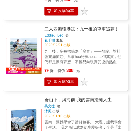
與登山家的經典之作。 ──詹宏志 紐約時報書
評： 《拉薩之旅》&hellip;&hellip;為我們深入
加入購物車
引介了一個逝去已久的世界! 堪稱二十世紀一代
傳奇女子的亞歷珊卓‧大衛─尼爾，出生在一個
女性仍將婚姻與子女視為終生事業的時代，
她，毅然背棄傳統，遠離家鄉巴黎，前往遠
二人四轆環港誌：九十後的單車追夢﹗
東、中亞，及其他地區的荒僻角落旅行。就在
Eddie、Leo
著
五十四歲那年，抱持著一股不服輸的堅持，她
花千樹
出版
成為第一位踏入禁城拉薩的白人女性，進入一
2020/02/21 出版
度拒絕所有外人的「獨立西藏」。 她帶著養子
九十後，多被標籤為「廢青」——頹廢、對社
紅教喇嘛喇嘛阿普‧雍殿，偽裝成乞丐母子朝聖
會充滿憤怨、凡事hea得就hea……但其實，他
者，衣服下藏著左輪手槍，靴子裡夾著手抄筆
們都是懷有夢想、不輕易向現實妥協的熱血青
記和地圖，從雲南出發，花了四個月時間，徒
年﹗兩個青年人，各自騎著單車，開展超過400
308
步穿越海拔三、四千公尺的崇山峻嶺，在一九
79
折
特價
元
公里的環港之旅。旅程中他們跌倒過、受傷
二三年完成前進藏傳佛教聖城拉薩的大膽行
過、死裡逃生過，為的要用自己的方式，探索
徑，最後更以兩個月時間遊覽城市內的藏傳佛
加入購物車
不一樣的香港、欣賞不一樣的風景。
教名寺，同時參與了熱鬧莊嚴的西藏新年慶
典。 在這段提心吊膽前進拉薩的途中，他們沿
途乞食，或靠雍殿為民眾加持換取溫飽；在險
蒼山下，洱海前-我的雲南擺攤人生
惡的雪山之巔還曾瀕臨死亡邊緣，蒙受身體的
吳文捷
著
苦楚和惡劣的環境：「從頭到腳都是白的，身
沐風
出版
與心都痲痺了；我們勉強地在沉默中前進。在
2020/01/10 出版
那怪異的景象中，我們像是應西藏術士召喚要
雲南，讓我學會了當背包客。 大理，讓我學會
前往某地的兩個幽魂&hellip;&hellip;。」 然
了生活。 我之所以成為徒步愛好者，全是「出
而，也因為她的這種旅行方式，讓我們能透過