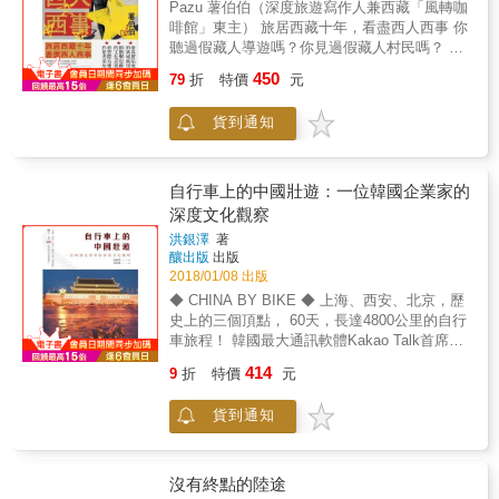
Pazu 薯伯伯（深度旅遊寫作人兼西藏「風轉咖
地，大理是我人生中最燦爛的篇章之一，假如
概況，讓未曾到過當地旅行的人，能對當地有
啡館」東主） 旅居西藏十年，看盡西人西事 你
我幻覺中的自己就是那樣，我得說那實在太棒
基本的了解，更是規劃旅行的最佳參考資料。
聽過假藏人導遊嗎？你見過假藏人村民嗎？ 你
了。 據說大理的單身男女比例為 1: 9 ，似乎所
& ◎旅遊感受，無私分享 作者更寫下每趟旅程
吃過假西藏美食嗎？你買過假西藏手信嗎？ 最
有找不到郭靖的黃蓉，不甩世俗的眼光，都跑
450
的感受。不論是行程中受到的啟發、當地民俗
79
折
特價
元
真實貼地的異域風情、最衝撃思維的文化差
去那裡獨自美著。 在路上，旅人只來得及產生
的體驗感受等等，都無私分享。 &
異、最實際易懂的旅者須知。 一段香港旅者冒
好感，來不及醞釀愛情。
貨到通知
險歷程， 一本西藏旅遊必修讀物， 揭開西方異
域神秘面紗。 【第一章‧異域風情物】 描繪西
藏美麗風土‧記錄西藏真假兩面 【第二章‧文化多
面鏡】 細數當地風俗禁忌‧訴說生活潛藏規則
自行車上的中國壯遊：一位韓國企業家的
【第三章‧旅人說明書】 分享多年行旅智慧‧演繹
深度文化觀察
旅人處世態度
洪銀澤
著
釀出版
出版
2018/01/08 出版
◆ CHINA BY BIKE ◆ 上海、西安、北京，歷
史上的三個頂點， 60天，長達4800公里的自行
車旅程！ 韓國最大通訊軟體Kakao Talk首席副
社長， 探看中國古往今來與深刻內在的人文紀
414
9
折
特價
元
行， 全面比較中韓兩國政經社發展現況！ ▍從
上海騎向北京，途經南京、西安、洛陽、鄭
貨到通知
州、開封、安陽，再沿著京杭大運河南下杭
州，最後回到起始地上海。 ▍一位韓國人，一
輛自行車，騎遍中國歷史上最重要的文化圈！
▍前《東亞日報》華盛頓特派員及伊拉克戰地
沒有終點的陸途