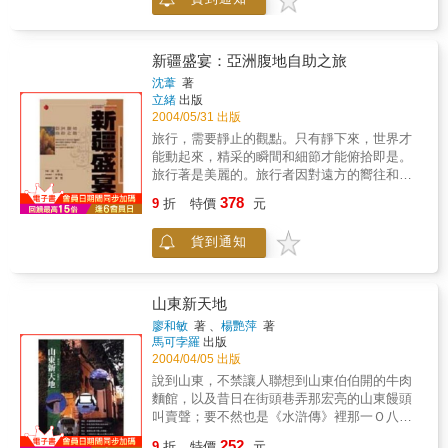
疆的一段經歷，並加上精采絢麗的攝影技巧，
羊頭保證，到北京不吃烤鴨都還無所謂，可是
呈現出詭譎、壯麗的新疆。
絕對不能不吃羊肉！＊最火的「北京巨牛去
處」——賣新式京菜的潮流餐廳趙 薇：在北
新疆盛宴：亞洲腹地自助之旅
京，不論吃喝玩樂就是要找這種獨樹一格的餐
沈葦
著
廳……所以我得叫老張多賺點錢嘍！張國立：
立緒
出版
哇咧，據說業者正研究用紅酒來配中餐——喂
2004/05/31 出版
喂！還有茅台和紹興啊！拜託別想太多！★住
旅行，需要靜止的觀點。只有靜下來，世界才
在北京＊在北京生活是啥模樣？張國立求生招
能動起來，精采的瞬間和細節才能俯拾即是。
術：出門要往身上打蠟、觸電要習慣，不管到
旅行著是美麗的。旅行者因對遠方的嚮往和抵
哪先找7-11中國版「七拾一」，你的生活就
達而能得到遠方的獎賞。事情就這麼簡單，只
「還行」！趙薇兒的北京話藝術：『師傅，你
378
9
折
特價
元
要上路，隨時能與美相遇。
幫我把這瀏海往東吹一點。』、『擠死了，死
鬼你往西邊睡睡行嗎？』「你往西奔二百
貨到通知
米。」……到北京記得先帶指南針啊！＊趙薇
的京片子教室：不能不懂的ㄦ*你以為說北京話
只要捲起舌頭就行嗎？錯！這ㄦ可不能亂ㄦ，
山東新天地
豆ㄦ、帽ㄦ，可是就不說碟ㄦ。網路上有個考
題：以下哪個人名不適合加ㄦ？一、謝霆鋒，
廖和敏
著 、
楊艷萍
著
二、葛優，三、王志文，四、蔡明。猜不出來
馬可孛羅
出版
就甭到北京ㄦ了！ *ＭＭ就是美眉，ＪＪ就是姐
2004/04/05 出版
姐，ＧＧ是哥哥，ＤＤ就是弟弟。ＴＭＤ是國
說到山東，不禁讓人聯想到山東伯伯開的牛肉
罵；ＮＮＤ是北方人的粗話口頭禪，比媽媽還
麵館，以及昔日在街頭巷弄那宏亮的山東饅頭
高一倍的那種～～*玩完「蹦極」去吃「賽百
叫賣聲；要不然也是《水滸傳》裡那一Ｏ八條
味」→這係啥米？正解：去玩高空彈跳後吃
好漢的魯直個性。 然而，山東的真面貌究
252
9
折
特價
元