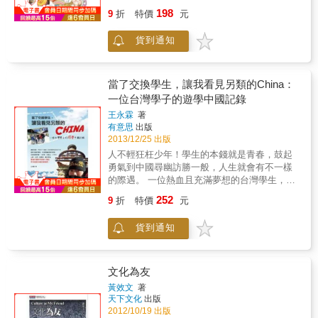
集結中西融合的特色建築、五花八門的美味小
198
9
折
特價
元
吃、時尚好玩的文青聚集地，讓你有看有吃又
有玩！ 「風吹浪起，浪擊岩洞，如鼓如擂」，
貨到通知
鼓浪嶼恰如其名是一座&ldquo;鋼琴之島
&rdquo;，島上除了有600多台鋼琴外，也時常
舉行各式家庭音樂會。島上更有多樣化的中外
建築、氣候宜人，四季如春。整座島嶼的古典
當了交換學生，讓我看見另類的China：
浪漫、風景透過內地著名的漫畫家小麥咖啡的
一位台灣學子的遊學中國記錄
相機和畫筆，以手繪漫畫的形式，將自然景
王永霖
著
觀、歷史遺跡、美食佳餚、地方趣聞、方言俗
有意思
出版
語...等元素，充分地展現出來。 廈門本島上的
2013/12/25 出版
各式小吃，熟悉的蚵仔煎、第一次吃到的芒果
人不輕狂枉少年！學生的本錢就是青春，鼓起
沾醬油&hellip;&hellip;，看愛吃鬼小麥怎麼一一
勇氣到中國尋幽訪勝一般，人生就會有不一樣
被這些美味征服；看廈門大學的獨特建築、秀
的際遇。 一位熱血且充滿夢想的台灣學生，到
麗的風景，遇上創意無限的學生塗鴉呈現出完
中國復旦大學當交換學生，利用時間遊遍大江
全不同的美感。 ＊實用旅遊資訊網站＊ 背包客
252
9
折
特價
元
南北，走訪西藏、九寨溝、湖南、貴州、雲
棧： 人氣超高的旅遊網站及自助旅行社群，提
南、重慶、武當山、少林寺、山東、北京、哈
供實用的旅遊攻略、便宜的機票及訂房比價
貨到通知
爾濱、內蒙古、武漢及香港等地，因此寫下豐
等。 大眾點評網： 提供內地各大城市的生活消
富照片＋心得的旅遊日記，在旅遊生活中體驗
費指南，相當於台灣的愛評網，用戶可於平台
中國各地特色，接觸到不同族群的朋友，發現
上分享有關餐飲娛樂方面的評論文章，作為消
不一樣的中國視角。 書中不但介紹中國各地風
文化為友
費前的參考。 口碑網： 內地知名的淘寶網旗下
土民情，作者旅遊途中的際遇也值得讓人回味
網站之一，屬於商家對消費者的電子商務
黃效文
著
再三；旅遊中的一些細節或值得注意的地方，
天下文化
出版
(BtoC)平台，為消費者用戶提供有關店家優
作者也有著貼心小提示，讓想要去中國自助旅
2012/10/19 出版
惠、消費評價等資訊。