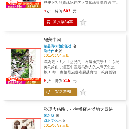
好。」台灣的小確幸，的確令大陸客羨慕！ 然
歷史與相關資訊絕佳的人文知識導覽首選 首度
而，初次接觸的印象，不免和實際狀況有所落
公開南方絲綢之路人文旅遊路線！ 橫跨四川境
603
9
折
特價
元
差。大陸不同作家對台北就有著不同的定位：
內一千公里、有著兩千多年歷史的南方絲綢之
台北是「最陌生的城市」（新周刊）、「最說
路。 由最資深的當地旅遊家與攝影師，從成都
加入購物車
不清的城市」（徐學）和「最多樣的城市」
出發， 走訪二十一座沿途城市與大小歷史景
（易中天）。部份未曾來過台灣的大陸人，受
點； 用最人文、歷史與行旅的角度， 帶你漫遊
到電視螢幕上國會爭執和名嘴吵鬧的影響，不
這條時光棧道&hellip;&hellip; 蜀身毒道，起源
免認為台灣是一個亂糟糟的不平靜社會。然
於四川成都，經過雲南，最後抵達印度以及現
絕美中國
而，一位來台的大陸媒體人，在數度訪台後，
今東南亞國家。如同西域絲路一般，自漢朝以
精品購物指南報社
著
卻得出如下結論：「台灣媒體很吵鬧，台灣社
來，它所傳遞的不只有貨品，更多的是文化的
龍時代
出版
會很和諧；大陸媒體很和諧，大陸社會很吵
交流與傳播。因此，我們稱它為「南方絲綢之
2015/11/04 出版
鬧。」 這種淺嘗即止的定調，往往主導了外地
路」，一條有著兩千多年歷史、猶如時光隧道
嘆為觀止！人生必見的世界遺產美景！！ 以絕
人的城市印象。另一則大陸城市順口溜也是例
般的古道。 本書帶你從成都出發，分流犛牛道
美為緣由，涵蓋中國最為動人的人間天堂之
證：「重慶滿街是美女，深圳滿街撿鈔票，廈
與五尺道，追隨先人的步伐與馬蹄聲中前進。
旅！ 每一處都是旅遊者親赴實地、親身體驗，
門隨時可泡茶，廣州什麼都能吃。東北吵架先
走遍壯闊無際的千山萬水；尋訪曾經繁華一
以一步一腳印丈量每一寸土地。 雅魯藏布大峽
動手再動口，上海只動口不動手。」 <span
315
時、如今滄海桑田的古鎮小道。更有證明文化
9
折
特價
元
谷～隱祕最深的淨土、月牙泉～水沙共生的千
style="color: rgb(51, 51, 51); font-family:
傳遞的文物遺跡，以及在街邊巷弄不經意流竄
古神話、桃坪姜寨～雲端的日子&hellip;&hellip;
Verdana, 新細明體, Arial, Helvetica, sans-serif
出來的陣陣小吃香味與人情風味。 穿梭時空，
貨到通知
在仙境中只留下旅人的足跡。 重新發現自己、
品味最人文的南方絲綢之路，就在這本。 本書
認識自己，心有多大，就能走多遠，用心樂
特色 ◆ 新興四川人文旅遊帶狀景點推廣介紹
遊。 獨到的觀察力，富涵人文素養的敘述，每
◆ 以說故事方式引領體驗豐富的文化行旅 ◆
一段篇章或許很短，沒有太多細膩的介紹，卻
發現大絲路：小主播廖科溢的大冒險
是旅遊工具書，也是深度人文史地導覽 《我在
是拳拳到肉，不同於時下膚淺的旅遊書。 本書
廖科溢
著
幸福之地‧不丹》 傳遞不丹幸福精神，為地球轉
特色 看完這本書，你會知道什麼是「絕美中
時報文化
出版
動幸福 首部完整介紹世界最幸福國度不丹力作
國」。 如果有機會探訪中國大陸，您想採取哪
2015/07/28 出版
喜馬拉雅山下的香格里拉──不丹，是個以農立