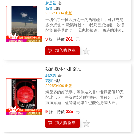
的一本可讀性較強的讀物。 作者用輕鬆詼
蔣居裕
著
我們的皮膚就該乾裂到去死嗎！「咱們望西
諧的語調，細數北京的歷史、懷舊及傳統，從
高寶
出版
奔，到北京ㄦ去蹭飯」，專業吃飯糰再出發
王朝背影的紫禁城到京報館的新聞之路，再到
2007/01/04 出版
啦！這回上京去，不為了奧運，是為了肚皮。
相聲、京劇等北京的民間風俗。還有跟著古城
一塊佔了中國六分之一的西域疆土，可以充滿
「生活品質像孫悟空騎觔斗雲，每天翻個七八
北京一起沉澱、流轉不停的胡適、魯迅、沈從
多少想像？ 歐陽峰說：「我只是想知道，沙漠
翻」。北京的面貌不斷翻新，新菜新餐廳也冒
文等名人的故事。當然北京的道地美食也不可
的後面是甚麼？」 我也想知道。 西邊的沙漠即
個不停，誰家烤鴨是天下第一？肥羊要涮的好
少，有老北京記憶裡的豆汁、老店全聚德等
使沒有傳來駝鈴聲，一樣能輕易引領旅人進入
還是烤的香？這真是要來比劃比劃！繼《香港
261
等。最難得的是因應北京奧運的到來，北京正
9
折
特價
元
純粹的境界…… 不出陽關，不覺天地之悠遠 不
飯糰》和《上海飯糰》、《法國飯糰》勾引無
在成長及蛻變當中，本書特別收錄了「鳥
到新疆，不知中國之遼闊 沙漠的背後究竟是什
限食慾，《張國立+趙薇的北京飯糰》終於在眾
巢」、「水立方」、「折扇」等一幢幢別具特
加入購物車
麼？最西的天使究竟在哪裡？ 新疆有全中國最
多讀者千呼萬喚之中美味登場。這一回合，張
色的建築物介紹，為古色古香的北京帶起一股
大的沙漠；全中國最熱的地方；全世界離海最
國立和趙薇這對歪嘴雞夫妻檔賭上老饕之名，
時尚的炫風，還有奧運場館周邊吃喝玩樂大搜
遠的城市；全世界最長的沙漠公路……；還有
兩人從紫禁城吃到胡同尾，卯足勁展開北京美
羅。本書還特別精選了北京年度好吃好玩目的
壯麗的高原、雪山、湖泊。 這些，都只是新疆
食PK大戰：要解「全聚德到底好不好吃」之
我的裸体小北京ㄦ
地，要讓您在「新光天地」、「世貿天階」、
吸引人的其中部分。 說人，那歷史承載的神秘
謎、教你吃烤鴨的三部曲，評比平民小吃炸醬
郭銘哲
著
「北京歡樂谷」等地玩到翻過去。 《搜索
面紗，古樸的老城面貌，豪邁好客的塞外民
麵，尋找至鮮至美、湯頭比雪碧還清澈的涮羊
高寶
出版
北京》簡體版在2008年1月進行全新改版，新增
族； 說景，那綺麗萬千的天地色彩，如纖波列
肉，在老胡同裡挖掘令人驚豔的餐廳……吃飽
2006/04/06 出版
了北京奧運特輯。最新版本的《搜索北京》搜
的細沙，日落餘暉不盡的長河； 說物，那粗曠
了，拍拍滿足的肚皮，老張秀出壓箱寶、扮風
燜兒多的好玩事，等你走入書中世界當個10天
羅了古都北京的傳統舊風采以及北京奧運的現
飲食與甜美瓜果：過油拌麵配大盤雞，餐後再
雅，帶你走一圈可以長見識的北京訪古路線。
的北京人，告訴你如何吃得好、買得起、玩的
代風情，北京的面貌將全面且完整的一次呈現
剖大紅西瓜。 在眼裡、心底，在鏡頭下的最
除了鳥巢、水立方，別忘了北京還有滿坑滿谷
瘋瘋癲癲，儘管是窮學生也能化身闊大爺。不
給您。賽尚圖文以最快的速度，同步獨家引進
西，閃耀著無比風華，令人凝視、況味，久久
的古蹟。至於趙薇，玩樂不藏私，直接告訴你
要以為，在這裡只有文人墨客筆下一場場隆重
全新改版的《搜索北京》中文繁體字版，有關
225
無法忘懷。 新疆中國之最 ．面積最大的省區
內行的台灣人在北京都玩些什麼、吃些什麼：
9
折
特價
元
的文化古蹟饗宴！不要以為，她只是專家學者
北京街市的新舊風情、北京奧運的玩樂資訊，
．對外開放山峰最多的省區 ．航線最長、航站
除了長城、熊貓、圓明園和頤和園，還有更享
嘴邊一個莊嚴雄偉的冰冷宮殿！隨著2008北京
所有最獨家、最完整的資訊都在賽尚獨家出版
最多的省區 ．鄰國最多、邊境線最長的省區 ．
受的——騎腳踏車逛北京城的最美路徑、有吃
加入購物車
奧運的到來，她正用一種耀眼姿態，慢慢醞釀
的「食味文學 品城系列03 《搜索北京》」。
最低的陸地 ．最長的內陸河 ．最大的內陸盆地
到飽歡樂吧的按摩店、到內蒙古草原騎馬幻想
著讓全世界屏息期待的變化萬千，讓作者帶領
．最大的內陸淡水湖 ．最大的自然保護區 ．最
自己是大漠兒女……就算多了鳥巢和水立方，