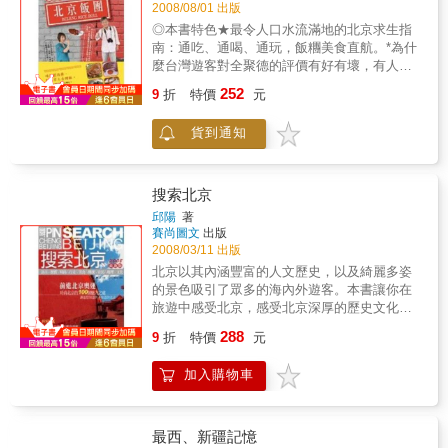
的壯遊旅程一頓豐盛的精神大餐一次人與自然
2008/08/01 出版
的情感交融 壯遊喜馬拉雅山南北、跨越世界屋
◎本書特色★最令人口水流滿地的北京求生指
脊環遊路線：（雲南省）昆明→大理→香格里
南：通吃、通喝、通玩，飯糰美食直航。*為什
拉（西藏自治區）芒康→左貢→八宿→波密→
麼台灣遊客對全聚德的評價有好有壞，有人嫌
林芝→米林→工布江達→墨竹工卡→ 拉薩→當
到臭頭有人愛得要死？到底值不值得花錢去吃
252
雄→浪卡子→江孜→日喀則→拉孜→定日→聶
9
折
特價
元
啊？先聽聽張國立和以龜毛出名的趙薇怎麼
拉木→（尼泊爾）加德滿都→博卡拉→奇特旺
說！*北京菜可不單只有烤鴨、涮羊肉，北京＝
→藍毗尼→（印度）德里→阿格拉→拘尸那羅
貨到通知
餐飲業的殺戮戰場，新菜式、新餐廳不停出
→瓦拉納西→鹿野苑→菩提伽耶→加爾各答
現。「牛B」們最愛的「北京巨牛去處」，你不
→（泰國）→昆明 萬里挑戰，環遊甘肅、新
能不知道！*北京有夠大，胡同逛累了上哪歇
疆、西藏、青海環遊路線：（雲南省）昆明—
腳？不喜歡老是吃包子、烤鴨、糖葫蘆怎辦？
搜索北京
（甘肅省）蘭州—嘉峪關—敦煌（新疆維吾爾
在老北京也找得到美麗的咖啡館，又時髦又有
邱陽
著
自治區）哈密—吐魯番—焉耆—烏魯木齊—布
個性，還有日、德、法麵包店隨你挑。★看老
賽尚圖文
出版
林津—烏魯木齊—喀什—塔什庫爾幹—葉城—
張和小趙超逗趣ㄦ的北京歲月*這個「ㄦ」不是
2008/03/11 出版
（西藏自治區）噶爾—劄達—普蘭—日喀則—
那個「兒」，講北京話舌頭可不能亂捲。趙薇
北京以其內涵豐富的人文歷史，以及綺麗多姿
亞東—拉薩—當雄—（青海省）西寧—蘭州—
的京片子教室，讓你跟對岸同胞交流無礙。*當
的景色吸引了眾多的海內外遊客。本書讓你在
昆明
老張遇上哈爾濱來的漂亮小妞：「先生，我投
旅遊中感受北京，感受北京深厚的歷史文化，
親不遇，身上盤纏也用光，您能幫我忙，買張
徜徉在北京獨具魅力的老胡同風情，感受為了
288
火車票嗎？」張國立會演一段「公子義助落難
9
折
特價
元
迎接北京奧運，北京市容的改變，讓您把一次
金釵，成就美女投身相報」的戲碼嗎？*張國立
普通的旅遊演繹成一次有益的文化時尚之旅。
為了皮膚乾裂問題，隱姓埋名戴口罩去買保養
加入購物車
本書是為想到北京旅遊的人們量身打造
品，沒想到一口氣買了八大種：護膚的、抹臉
的，它介紹了北京旅遊中最為經典的部分，是
的、洗完澡抹的、抹眼袋的、貼在臉上可以搶
人們瞭解北京、熟悉北京、走進北京不可多得
銀行的、抹在嘴唇上像吃草苺口香糖的……他
的閱讀材料，也是外來人瞭解北京、融入北京
最西、新疆記憶
說：平平都是人，男人為什麼不用這些東東？