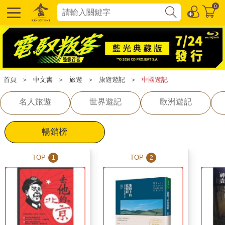
0
首頁
＞
中文書
＞
旅遊
＞
旅遊遊記
＞
中國遊記
名人旅遊
世界遊記
歐洲遊記
暢銷榜
TOP
TOP
1
2