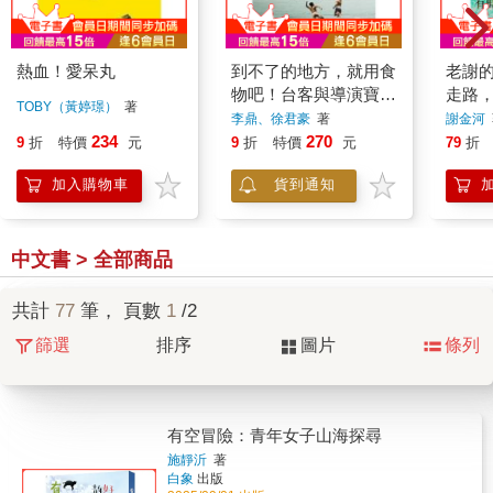
熱血！愛呆丸
到不了的地方，就用食
老謝
物吧！台客與導演寶島
走路
TOBY（黃婷璟）
著
摩托車之旅
李鼎、徐君豪
著
謝金河
234
270
9
折
特價
元
9
折
特價
元
79
折
加入購物車
貨到通知
中文書 > 全部商品
共計
77
筆， 頁數
1
/2
篩選
排序
圖片
條列
有空冒險：青年女子山海探尋
施靜沂
著
白象
出版