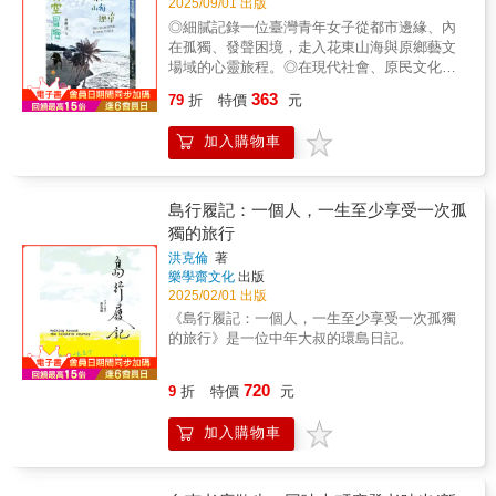
2025/09/01 出版
◎細膩記錄一位臺灣青年女子從都市邊緣、內
在孤獨、發聲困境，走入花東山海與原鄉藝文
場域的心靈旅程。◎在現代社會、原民文化、
山岳旅行與自我認同中探尋與反思，並在山
363
79
折
特價
元
海、星空敞開的空間裡追覓自己的人生方向。
該做哪類工作，和怎樣的人們一起冒險探索？
加入購物車
工作學業路上，有時感到（被他人言語想像）
鎖在特定時空，少了視野與雋永氣息⋯⋯那如
何在靈魂嚮往、現實挑戰間走出強韌獨特的
我？走過攀登多座高山，在原鄉藝文和各類親
島行履記：一個人，一生至少享受一次孤
友相遇分離，對上一雙雙陌生又熟悉、好奇又
獨的旅行
善意的眼眸，聆聽拆解在地藝術文史，吞吐比
洪克倫
著
臺北清淨些的空氣⋯⋯慢慢走向更精準自信與
樂學齋文化
出版
感恩的「讀書的旅人」。上卷，梳理身為臺灣
2025/02/01 出版
青年女性面臨的職涯、心靈挑戰，並探索原漢
《島行履記：一個人，一生至少享受一次孤獨
關係的分合與困境；下卷，將原鄉藝文參訪見
的旅行》是一位中年大叔的環島日記。
聞、山海探尋的感想整理成札記，登臨玉山、
雪山、嘉明湖、合歡山、能高越嶺西段、阿里
山⋯⋯，一次次視野開啟與嶄新相遇，造就心
720
9
折
特價
元
境、狀態的轉換。由此思索重男輕女、功利思
維、學術職涯、社會變遷，比對祭儀傳說文
加入購物車
獻、原鄉歷史、山河海邊的族群故事，每一篇
文字都如同星空下的一道流光，引領讀者共感
共思，藉此書寫回顧，分享與省思記憶及經驗