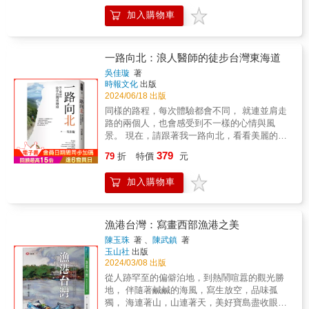
大小朋友喜愛的松山文創園區，曾是女工待遇
過鱷魚活潑生動、極富個人特色的插圖，以店
加入購物車
福利領先全台的製菸廠！國內外香客絡繹不絕
主人、店家特色和產品，搭配店家導覽及老店
的台北龍山寺，在日治時期居然化身為女性學
故事，讓人跟著鱷魚的腳步，走入台南人的經
習裁縫、刺繡和造花等技藝的教室？在森高砂
典生活。 各界熱愛府城人士 摩登推薦【府城
大稻埕店品嚐台灣咖啡時，不妨抬頭看看二樓
一路向北：浪人醫師的徒步台灣東海道
達人、城市作家】王浩一【知名漫畫家、媒體
——那裡曾是以精緻酒家菜、那卡西樂團與女
人】魚夫【府城飲食生活部落客】倫敦男孩
吳佳璇
著
陪侍服務而聞名的「黑美人大酒家」！這些地
時報文化
出版
【老房子事務所、風尚旅行負責人】游智維
方不僅是熱門景點，更是深入了解台灣女性歷
2024/06/18 出版
【府城流浪漢、金曲獎得主】謝銘祐 【飲食旅
史和文化的重要窗口。台灣還有無數個這樣充
遊作家，《Yilan美食生活玩家》網站創辦人】
同樣的路程，每次體驗都會不同， 就連並肩走
滿故事的角落，等待著旅人發掘和探索！《走
葉怡蘭【國立成功大學中文系教授】林朝成
路的兩個人，也會感受到不一樣的心情與風
她的路：台灣「女路」旅遊指南，帶你探索每
【香港漫畫家】Stella So【台南奉茶主人】葉
景。 現在，請跟著我一路向北，看看美麗的東
個她的故事！》不只是一本旅行手冊，它更從
東泰【名家熱愛好評激推】Ø台南，是一座浸在
台灣&hellip;&hellip; & 現代人為什麼走路？每
379
性別視角重新詮釋台灣的地方文化和歷史，重
79
折
特價
元
時間裡的城！這本書將這個因素很自然地納
個人都有自己的答案。可能是為了健康，「日
新看見那些被忽略卻影響深遠的女性故事，展
入，也就很自然地與這城的慢心態慢慢同軌而
行一萬步，健康有保固」；也可能是為了整頓
現她們如何塑造了今日豐富多元的台灣社會。
加入購物車
行，不誇張，不引潮，重點放在人以及一代一
心靈，找回平靜。在抬頭挺胸、肩膀放鬆，重
這是一本開啟對台灣全新認知的書，引領讀者
代所累積的歷史訊號，繪圖尤其有台南味，非
複不斷移動雙腿的過程中，不管是對自己內
踏上一場由女性智慧與勇氣啟發的精彩旅程！
精描豔抹，而是淡淡地染著，慢慢仔行……
心，還是身邊的一草一木，都是展開對話的好
◎ 什麼是「性別地景」？什麼是「女路」？
——謝銘祐（府城流浪漢、金曲獎得主）Ø有時
時機。 二○二○年十月到二○二二年三月，浪人
漁港台灣：寫畫西部漁港之美
「性別地景」是指那些與女性或性別議題相關
候，我們以為來過這城，卻不曾看見這些真實
醫師吳佳璇，從台北市中心的行政院台灣省道
陳玉珠
著 、
陳武鎮
著
的地方，這些地點豐富了人們對台灣女性歷史
生活裡的片段場景，不知道吃進嘴巴裡的點心
公路原點出發，「一路向南」，沿著西海岸分
玉山社
出版
和文化的了解。而「女路」，即是將這些地景
不是食物，是一段故事。不知道冬瓜塊熬煮出
段徒步，走到鵝鑾鼻燈塔旁的極南點，此為前
2024/03/08 出版
串聯成一條旅遊路線。近年來台灣國家婦女館
來的不是飲料，是一種堅持。不知道紅豆牛奶
作《一路向南》的內容；這次，二○二二年三月
從人跡罕至的偏僻泊地，到熱鬧喧囂的觀光勝
與各地協力單位合作，一同挖掘全台各地的女
冰美味的不是甜蜜，是一種記憶。不知道豬肉
到二○二三年四月，從台灣的極南點，繼續徒步
地， 伴隨著鹹鹹的海風，寫生放空，品味孤
性／性別意涵景點，並持續規劃成多條別具特
乾醃製烘烤的不是香氣，是一段傳承。當這些
台灣的旅程，「一路向北」，回到公路原點。
獨， 海連著山，山連著天，美好寶島盡收眼
色的地方女路，讓人人都能輕鬆按圖索驥，深
都懂得後，你才發現真相的美麗。——游智維