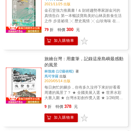
進承載百年的歷史記憶，並從故事中走過老店
2021/11/25 出版
絲精力，突破自我極限。 & 10年未見的朋友在
心路歷程，品味世代傳承的經營哲學。
Joyce這次的徒步環島特地來陪走， 帶著現階
金石堂強力推薦書 ! & 財經趨勢專家謝金河的
&hearts;運用旅人之眼，帶你看見台灣迷人風景
段對於人生迷惘的煩躁、想暫時逃避的心情出
真情告白 第一本暢談寶島美好山林及飲食生活
從古早味糕餅、傳統技藝，到巷弄風景，帶你
發， 他們時而並肩同行的聊天；時而一前一後
之作 步道祕境 ╳ 歷史風情 ╳ 山珍海味 在地
品味它們背後蘊含的故事，讓你從文字中，細
的互相享受獨處， 將一整天的體力消耗殆盡，
情懷 ╳ 趨勢觀察 ╳ 投資視野 三不五時走路賞
300
細咀嚼著台灣最美風景&mdash;&mdash;人
79
折
特價
元
在簡單的行動中讓心靈得到滿足。 & }徒步的過
景，三天兩頭吃喝嘗鮮！ 財經趨勢專家謝金河
情。 &hearts;順遊路線Ｘ帶你走進懷舊時光 全
程就像是在與「自我」對話，可以不被打擾地
第一本暢談寶島美好山林及飲食生活之作。 從
台順遊路線大集合，帶你走進大稻埕、鹿港等
加入購物車
和自己相處。~ & 不管是徒步還是人生，總是
山林步道與美食，笑談人生體驗、投資與在地
老街區，穿梭舊時光，邂逅寶島風華。
有很多無法事先預期的因素， 我們常常都無法
經濟 從情感與土地文化，深究這座島嶼的迷人
也無力改變，唯有試著隨遇而安、改變心境，
之處 財經趨勢專家謝金河，極其熱愛與珍惜台
即便在不是那麼順遂的情況下，依然能找到值
灣在地的蓬勃生命力。 本書集結老謝60多年來
旅繪台灣：用畫筆，記錄這座島嶼最感動
得感謝和感激的地方， 就算是同樣的路程或人
有時走路、有時吃喝下，真性情暢談寶島美好
的風景
生，也能走出與他人不同之處。 & 生活處處充
山林及飲食的作品，精選出最能帶領你我感受
林致維 (1/2藝術蝦)
著
滿驚奇，不論是好是壞， 唯獨只有全然的接
台灣特殊魅力的37篇文章。 一起隨著老謝笑談
馬可孛羅
出版
受，才能夠真正的享受在其中， 讓我們一起保
人生的腳步，窺見在地經濟的新契機；一起從
2020/05/14 出版
有好奇心、一起在生命的旅程中冒險前進。 &
台灣人獨有的情感與土地文化，重新愛上這座
每日匆忙的腳步，你有多久沒停下來好好看看
本書特色 & ※從2012年開始流浪世界各地的背
島嶼，品味彼此共享的最美風景。 ◤走吧！探
周遭的風景了？ ★ 全國美展入選 ★ 世界水彩
包客，68天1046公里的徒步環島即使走得跌跌
索寶島新風貌◢ 跟上老謝的捷兔快腳，走進台
大賽入圍 ★ 台灣水彩創作獎入選 ★ 1/2時間是
撞撞，也順利走完這趟行程。 ※以沙發衝浪的
灣蔥鬱絕美的山林步道。 ◤吃吧！嘗試寶島新
工程師、1/2時候是畫家， 科技男與城市畫家林
方式開啟這趟環島旅行，帶來自己與路上遇到
風味◢ 緊隨老謝的老饕嘴，嘗遍台灣每個角落
378
9
折
特價
元
致維，隨著佐藤春夫的文學足跡， 用畫筆，慢
各式各樣人們的故事。 & &
的私房珍饈。 ◤看吧！推敲寶島新發展◢ 追蹤
慢刻劃出風景的深度。 各界感動推薦（按姓名
老謝的銳利鷹眼，解析台灣投資趨勢與社會發
加入購物車
筆劃排列） 作家、浩克慢遊節目主持人 王浩一
展。 ---北中南東、山林海景，哪裡最有台灣
《老屋顏》作者 辛永勝、楊朝景 漫畫家 阮光
味，哪裡最對味！--- ➤向北：上七星山，下北
民 島內散步執行長 邱翊 薰風季刊創辦人 姚銘