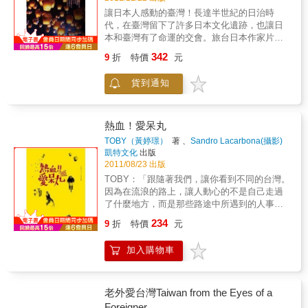
車環島，噱頭十足，並是全台第一本。2.單身
沒有太魯閣，沒有墾丁大街，也沒有鵝鑾鼻公
讓日本人感動的臺灣！長達半世紀的日治時
女子獨自環島，勇氣令人印象深刻。
園……有些時候，會忍不住多想些什麼，總想
代，在臺灣留下了許多日本文化遺跡，也讓日
要讓自己生活裡多一些什麼……原本我們就在
本和臺灣有了命運的交會。旅台日本作家片倉
角落裡尋找著屬於自己的生活。這一次，我們
真理在這樣微妙的熟悉感中，隨著採訪工作而
342
9
折
特價
元
一起經歷了一場旅行、一群朋友，一同歡唱笑
深入臺灣各地。以日本玩家觀點詮釋臺灣新趣
鬧、一起用影像文字記錄一切，然後一起，用
味在臺灣生活很常被問到「最喜歡臺灣的哪一
貨到通知
夢想生起了熊熊營火……夢的旅程影像紀錄：
個地方？」但是對我來說，應該沒有比這個還
www.youtube.com/user/mogudreamtrip
要難以回答的了。理由是因為，臺灣不僅有許
多深具魅力的地方，而每個地方都擁有當地強
烈的性格特質，還有饒富深意的歷史與當地的
熱血！愛呆丸
人們的生活軌跡，除此之外還有與日本關連的
TOBY（黃婷璟）
著 、
Sandro Lacarbona(攝影)
歷史等，這些很難有一個標準的答案。 --片倉
著
凱特文化
出版
真理透過片倉真理感性的文筆和細膩的觀察，
2011/08/23 出版
臺灣的風土民情有了不同的詮釋。媽祖文化的
TOBY：「跟隨著我們，讓你看到不同的台灣。
點點滴滴，&#x9076;境、報馬仔、過轎腳是一
因為在流浪的路上，讓人動心的不是自己走過
種全新的體驗；東北角的南雅村落成了神祕不
了什麼地方，而是那些路途中所遇到的人事
為人知的能量場（power spot），水湳洞的採
物，以及這些曾經觸動人心的故事。」從2006
234
礦場遺跡也有如臺灣的布達拉宮一樣；而馬祖
9
折
特價
元
年開啟了背包旅行的生活，因為貧窮，一面旅
群島的美麗更可媲美地中海沿岸的景色。參加
行一面打工，並在旅途中認識了老法，聽到他
鐵道活動、原住民的豐年祭，臺灣島內四處悠
加入購物車
無知地說：「台灣在哪裡？」讓這一個故事有
晃及定點旅遊，臺灣的種種，在片倉真理的眼
了開始……旅行讓TOBY開闊了視野，而這段感
中都是新奇又有趣的經歷。 1個臺灣，17段感
情則讓她成長了。在台灣短暫居住的日子，如
動之旅讓片倉真理的17趟旅程，帶領你我發現
同兩款個性的磨合、兩種文化的相互適應，一
老外愛台灣Taiwan from the Eyes of a
自己也不知道的美好，一起感動，一起驚奇，
方面讓老法認識台灣，一方面藉由不同的角度
Foreigner