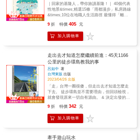
跡⋯⋯ 本書特色 相隔40餘年的舊地重遊！ 活
魚的營養池，但她不是池中物。此番將這些年
七六文化長 徐銘謙 台灣千里步道協會副執行
認識台灣各地漁港歷史人文風情。 &
｜回家的基隆人，帶你旅讀基隆！｜ 40個代表
國立臺灣文學館｜神農街｜果貿社區｜ 哈瑪星
潑新想法 X 兒時舊回憶 廟宇美學、道地小吃，
的老鋪觀察，集結成一本傳世經典，我們引頸
長 張曉卉 前康健雜誌總編輯、自由寫手 黃盛
性地景&times;精選15條「雨都漫步」私房路線
鐵道文化園區｜書店喫茶一二三亭｜原高雄愛
人文風土掌故⋯⋯ 這是博聞強記又愛吃的台灣
祈盼。 若要說鱷魚真的魚，我想善魚就是了，
璘 園藝治療師 劉秀枝 台北榮總特約醫師 （依
&times;10位在地職人生活路徑 最懂得「離
國婦人館｜高雄武德殿｜鹽埕三山國王廟｜七
勝蹟再踏查 ★ 歐洲線名導遊的台灣走透透 &
畫之「善於」也。——葉東泰（台南奉茶主
姓氏筆畫排序） &
開」家鄉的基隆人 返潮雨都、分享家鄉故事 跟
賢三路酒吧街｜勞動女性紀念公園►►► 深入
人）
405
9
折
特價
元
著雨傘人回家旅行 五位小旅行職人的踏查筆記
瞭解 20 篇塑造今日社會的關鍵女性故事臺灣文
探索五種基隆維度的深情 擁山抱海、港市合一
化協會｜大稻埕職業女性｜堅毅的台灣慰安婦
加入購物車
的基隆，因獨特的地理環境，成為大航海時代
阿嬤｜大稻埕的性產業發展史｜女性員工福利
節點進入世界體系、戰略要塞歷經戰事滄桑、
先趨松山菸廠｜母系社會的平埔族女性｜松山
戰後世界第七大貨櫃港的黃金歲月
職業女性樣貌｜茶室女人心——萬華紅燈區的
&hellip;&hellip;，基隆擁有豐富底蘊、多采多姿
故事｜萬華女性無家者的堡壘｜宜蘭阿媽們的
走出去才知道怎麼繼續前進：45天1166
的樣貌。 風華絕代的雨都，不僅政權更迭在基
故事｜歌仔戲班中雌雄莫辨的曖昧｜從大甲媽
公里的徒步環島教我的事
隆登台，渡海祖先、築港技師、戰後國軍、美
祖看女性意識的崛起｜從藺草產業看見女性經
呂如中
著
國大兵&hellip;等，在此下船，大時代的巨輪與
濟貢獻｜衫行街——女性主義作家與她的產地
台灣東販
出版
小人物的命運，深深地踏印在基隆的土地上，
｜鹿港小鎮裡的時代女性｜台灣第一個本土婦
2023/04/26 出版
孕育出獨特的人文韻味與地景特色。 本書由
女團體—彰化婦女共勵會｜日治時期嘉義女醫
「走」台灣一圈很傻，但走出去才知道怎麼走
「雨都漫步」小旅行職人&mdash;雨傘人
師比例高居全台之首｜不斷進步的嘉義婦女組
下去。 徒步環島並不需要理由，但回頭檢視，
&mdash;實地踏查出發，從基隆的日常、海
織｜台南女中短褲事件｜台南嫁妝一牛車｜走
就會發現原來一切自有源由。 & 決定出發的想
洋、信仰、飲食、地景，提取出五種維度的基
過女性受不平等條款限制的歲月►►► 向她看
法很突然， 但走出去後才知道自己該如何堅持
隆：閃爍基隆、浪潮基隆、魔幻基隆、調味基
齊 15 位深具啟發性的台灣女性人物臺灣第一位
342
9
折
特價
元
下去。 啟程的第1天我走得懵懵懂懂， 出發時
隆、稜線基隆。並深入踏查40個代表性地景、
女記者：楊千鶴｜臺灣第一位女立委：謝娥｜
情緒亢奮，心裡總覺得不真實， 但連日腳踝的
精選出15條「雨都漫步」私房路線，讓讀者看
錫口產婆：杜玉娘｜新式產婆：王林參｜傳奇
加入購物車
劇痛感，讓我害怕自己會走不下去。 雖然因為
見雨都豐厚的城市紋理！ 「雨傘人」來自不同
女企業家：阿祿嫂｜台灣文學少女：黃鳳姿｜
痛楚使我徒步的步伐不得不放慢， 卻也讓我看
專長領域的基隆人，小旅行踏查筆記涵蓋跨領
國民美術教育家：劉秀美｜大時代裡的畫家：
見過往日常生活時不曾注意到的人事物。 不認
域視角，讓讀者認識基隆的生態環境、生活智
招治阿媽｜舞蹈精靈：羅曼菲｜首席舞者：許
識的陌生人在路途中為我加油打氣， 許久未連
牽手遊山玩水
慧與產業經濟，展現「在地人觀點」與「基隆
芳宜｜歌仔戲皇帝：楊麗花｜大甲帽發明者：