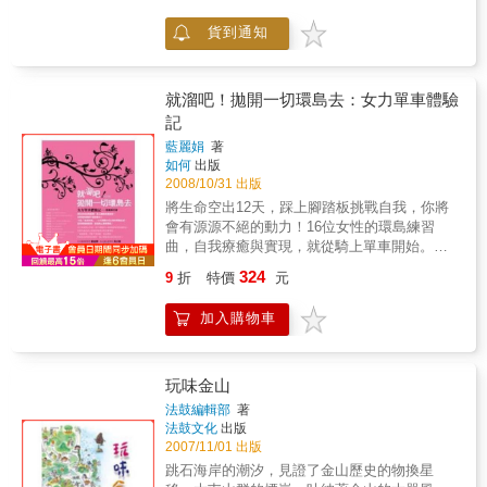
灣人的一本書」。‧書中收錄珍貴的日治時期老
貨到通知
照片，以及拍片過程的記錄照片共二十多幅，
是喜愛懷舊與歷史的人不可錯過的珍貴資料。‧
每個篇章節錄林 雅行導演撰寫的日文原稿，讓
讀者能更貼近他撰寫文章時的感動與心情。‧書
就溜吧！拋開一切環島去：女力單車體驗
中附有九份、金瓜石手繪地圖，並附上林 雅行
記
導演的生動解說，中文日文兩相對照更添趣
藍麗娟
著
味。 【書籍介紹】本書是日本知名紀錄片導演
如何
出版
林 雅行，在台灣北部拍攝九份、金瓜石紀錄
2008/10/31 出版
片的採訪筆記，除了追溯那段凋零歷史之外，
將生命空出12天，踩上腳踏板挑戰自我，你將
他與地方耆老、礦工後代的對談互動，面對日
會有源源不絕的動力！16位女性的環島練習
本帝國時期殖民政策的省思，以及對當地變化
曲，自我療癒與實現，就從騎上單車開始。從
萬千的優美景色的感動……讓那段飽含繁榮與
三年級到七年級，從不運動的小姐到跳韻律舞
辛酸的金色歲月，不再只是逐漸走向沒落的悲
324
9
折
特價
元
的超熟女，從朝九晚五的上班族到每週出差的
情故事，而是經歷礦山興衰的礦工耆、老愛鄉
董事長，搖滾玫瑰們脫下高跟鞋、走出牽絆，
愛土的地方人士、受那裡氣氛吸引而去的新住
加入購物車
帶著各自的煩惱及期許，騎上單車踩出自己的
民、慕名而來的觀光客，共同構築的九份、金
方向！為呼籲女性響應無碳、愛地球、注重健
瓜石，在追昔過往的同時，也引導眾人思考曾
康的理念，捷安特女性店Liv/giant主辦「搖滾玫
經繁榮的礦山未來。
瑰（Rolling Rose）自行車環台」，邀請台灣各
玩味金山
界女性意見領袖於2008年4/22（世界地球日）
法鼓編輯部
著
－5/4環島…… 這群玫瑰成員，包括Yahoo！奇
法鼓文化
出版
摩亞洲區董事總經理鄒開蓮、前跆拳道國手暨
2007/11/01 出版
兩面奧運金牌得主陳怡安、巨大機械執行副總
跳石海岸的潮汐，見證了金山歷史的物換星
經理杜?珍、偉太廣告總經理周筱俐、知名作曲