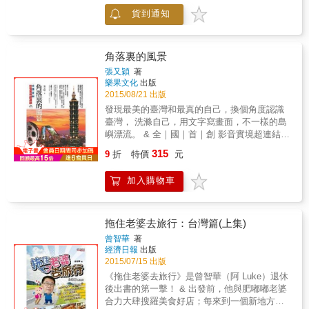
畫，畫出美味，畫出感情，畫出歷史。 & 我的
藝術，讓一座消沉的村落再度重生。步入阿美
貨到通知
故鄉 台南 & 一個如此讓人羨慕嚮往的好所
族的「男子會所」，體會不同文化價值之下，
在， 有密集的古蹟， 可愛迷人的街道和享譽世
男子的美麗與哀愁。不訪金城武的伯朗大道，
界的美味吃食&hellip;&hellip;， 創作的想法和
卻可以在榕樹之下品嘗最樸直，帶有人情味的
成長的記憶相聯結， 在多得數不清的台南小吃
角落裏的風景
米苔目。最後，在來看大海民宿裡，聽著浪濤
之中， 畫出365攤好吃有料又充滿故事的店
聲，緩緩入眠。 本書特色 1.台灣深度旅遊：本
張又穎
著
家， 這可是一件挑戰自我的「浩大」工程， 決
樂果文化
出版
書著重於介紹充滿人文氣息的百年老店、老屋
心達成之前要鉅細靡遺的準備功課， 還要嚐遍
2015/08/21 出版
新生、經典地標，讓人深刻體會台灣之美。
所有的料理， 更重要的是一顆真正了解台南底
2.17條散步路線：主文介紹該路線的特色、不
發現最美的臺灣和最真的自己，換個角度認識
細的心， 才能下筆畫出店家和人和食物這當中
可錯過的精彩美景，並精選數個值得細細品味
臺灣， 洗滌自己，用文字寫畫面，不一樣的島
的感動。 & 書名是《邊吃邊畫》 聽起來好似輕
的景點，適合一天至二天的輕鬆小旅行。 3.貼
嶼漂流。 & 全｜國｜首｜創 影音實境超連結 &
鬆， 其實真正呈現的繪畫功力， 就如同那些好
心實用資訊：提供景點的地址、電話、營業時
發現了不一樣的風景， 總有許多故事可說。 面
315
吃的小吃一般， 絕對是翹著大拇指讚不絕口
9
折
特價
元
間，方便靈活安排行程。路線最後都有「漫步
對生活， 這些故事可以給你溫暖， 給你方法，
的。 & 這是一本充滿藝術的書，品嘗滋味的藝
溫馨提醒」提供交通方式、住宿、美食的建
給你另一種視角和思考， 讓未來的你， 感謝現
術， 欣賞畫作的藝術，以及每一個店家用心料
加入購物車
議。 4.QR碼隨手刷：提供各景點粉絲專頁QR
在的自己。 & 打開情感，從最美的角落裏感受
理的藝術， 都在書中展開，處處更見真滋味！
code，手機一刷就能獲得更多訊息。並附上17
來自生命的啟示。 那些最熟悉的風景、最熟悉
& 更多精彩內容請見
條文青散步路線GOOGLE地圖QR code，出遊
的人、最樸素旳生活， 恰恰會讓你嗅到理想中
http://www.pressstore.com.tw/freereading/條
時更便利。
臺灣應該有的味道。 & 要麼行走，要麼讀書，
拖住老婆去旅行：台灣篇(上集)
碼.pdf
身體和靈魂，必須有一個在路上。
曾智華
著
經濟日報
出版
2015/07/15 出版
《拖住老婆去旅行》是曾智華（阿 Luke）退休
後出書的第一擊！ & 出發前，他與肥嘟嘟老婆
合力大肆搜羅美食好店；每來到一個新地方，