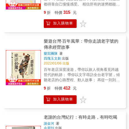
落有別。 & 從通識課的部落教學，搖身一變成
都得靠自己慢慢感受。 相信所有的迷惘都能在
為最熱門的體驗達悟文化行程； 徒步環島七十
68天1046公里的徒步環島中找到正確的方向 &
圈淬煉出最完整的導讀蘭嶼自然人文與鮮為人
315
9
折
特價
元
電影《朝聖之路》裡讓人印象最深的話
知的歷史！ & 從輔大通識課「認識台灣原住
&mdash;&mdash; You don&rsquo;t choose a
民」出走，透過徒步蘭嶼兩天共計四十公里的
加入購物車
life. You live one. 你沒有選擇生活，你只是在
路程，解說在地的自然地景與人文歷史。本書
過日子。 & 我們絕對有能力和權利去選擇自己
融合部落耆老詳解達悟族裡的飲食、服飾、住
想要的生活， 在每個階段都活出自己最想要的
居、造舟、歌舞、宗教等傳統文化，與作者二
樣子，溫柔善待自己的每一天。 & 2020年的夏
樂遊台灣‧百年風華：帶你走讀老字號的
十餘年的實務教學經驗，以全面且完整、具體
天，Joyce剛回到台灣，對自己接下來的計畫感
傳承經營故事
而生活的書寫方式，為旅人們揭示pongso no
到了迷惘， 好不容易回來台灣，應該先休息一
Tao的神祕面紗。 & 本書特色 & 1. 淺顯易懂的
樂寫團隊
著
陣子、還是直接投入職場？ 這時，她突然看到
文字與生動活潑的圖像記錄，完全剖析達悟族
四塊玉文創
出版
環島社團裡跳出來的貼文， 才想到「徒步環
的食、衣、住、行、育、樂。 2. 以作者二十
2022/01/06 出版
島」是她想了好多年的待辦清單， 而現在或許
年來的帶課／帶團經驗與走遍七十回的實地踏
百年老店深度漫遊，帶你以旅人視角看見跨越
就是個契機，不如利用這個空檔，出發吧！ & }
查，詳盡解說蘭嶼達悟文化的前世與今生。 &
世代的軌跡； 帶你以文字尋訪全台老字號，傾
相信所有的迷茫在路上都能找到解答，走完，
聽老店的心路歷程、動人故事； 再從一則則故
就會有答案了吧！~ & 躲雨的路上偶然巧遇一
事中，探索老店的經營智慧，走進世代傳承的
名16歲的高中生徒友， 交流的過程中，Joyce
412
9
折
特價
元
百年記憶； 讓你從中體驗那些乘載著不同記憶
很訝異現在的學生除了課業外， 原來也渴望透
的老字號&mdash;&mdash;背後珍貴且獨特的
過各種方式認識這片孕育他們成長的土地， 自
加入購物車
歲月痕跡。 ・台灣懷舊輕旅行，帶你用文字漫
己在國外當背包客多年，如今總算回來重新認
遊百年老店 帶你從旅人視角，一窺世代傳承的
識自己生長的家鄉。 & 北海岸高高低低的山路
堅持與初衷，並從一則則故事中，感受寶島的
讓Joyce迎來最崩潰的時刻， 沒有心力思考接
動人魅力，讓你彷彿走入時光隧道，親身體驗
老謝的台灣紀行：有時走路，有時吃喝
下來的路線安排，甚至一度想後退， 但這時她
老店的迷人氣息。 本書特色 &hearts;精選全台
質問了自己，難道真的要放棄接下來的路程
謝金河
著
百年老店 帶你從文字中探訪老店前世今生，走
今周刊
出版
嗎？ 最後決定繼續前行，直到榨乾自己最後一