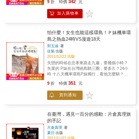
342
同出家的小佛寺中被記憶與時空凍結的哀傷往
9
折
特價
元
中游得滿地皆是，簡直是無涯際的魚塘。」 ★
十位蘑菇導遊、九個大陸文青、台灣各領域創
可以漫無目的，慢慢、自在地。◎ 「居遊」的
事……她，想用雙輪繞島一周，將島嶼母親，
阿里山‧日出── 「色澤薄透的清新天幕，是一
意生活實踐者熱血領隊×跨海考察×在地見證=
觀念：以一個個地方為中心點，住下來，再放
緊緊圈在懷裡，傳達這塊土地的女兒，對生養
加入購物車
望無際的空景，連綿的雲堆積湧動，站在山邊
蘑菇限定環台路線大公開！這段旅程，將改變
射性的前往四面八方去遊玩。台灣尤其適合！
自己的台灣母親，一份強烈的愛戀與感謝。如
高處，就能感覺眼前腳下層層疊疊盤升而起的
你我看這座島嶼的方式民國一百年最後一個
金針花季未至前，赤柯山有何種光景？台灣
果你發現自己事業受阻，愛情打烊，夢想無一
天空之海。海的意象包圍山形，但那分明不是
月，蘑菇團隊與九名中國文化、藝術、創意工
「水鄉」風景如畫，你可曾經造訪？「台灣上
實現，生命的熱情與日俱失，何不騎上機車、
海，是凝固的浪花捲成棉花一般鬆軟的雲形。
作者，相遇在台灣島。一趟為期九天的旅程，
海菜」，比上海原味更值得一試？平價就能吃
怕什麼！女生也能這樣環島！Ｐ妹機車環
踏上征途？相信每個人，都會在這條面對孤
看似不動的圖形，盯著定神細瞧，又好像隱隱
讓這群「非典型陸客」見識到了一個「非典型
到頂級大閘蟹，甚至吃到飽？李昂的心境︰步
島之熱血24時VS漫遊18天
獨、擁抱島嶼的路上留下屬於自己的一段精采
有集體的挪移飄送。」
台灣」。蘑菇團隊策畫帶路，藉由截然不同的
入中年後，逐漸地知道自己不是那麼行、那麼
人生。
郭玉涵
著
政治文化背景下長成的中國的藝文工作者的體
重要，一個微小的作家真的能力有限，不是呼
佳魁
出版
驗，示範了另一種生活方式的可能性。無論對
風喚雨的小說中的主宰者，要小說中的人物生
2011/12/22 出版
本地或外地讀者而言，都令人心生嚮往。這是
就生、死就死。開始從自身的渺小看到「謙
失戀的時候在忠孝東路走九遍，要幾個小時？
一趟他者在自己家園裡的流浪，既親切，又疏
虛」、「謙卑」，我相信，是這樣的心態，終
失業的 P妹在台灣繞島騎三圈，要多久？24小
離，透過十名中國創作者那多重濾鏡下的奇特
使我能在小小盆栽上，看到了「微觀」能帶來
時 十八天機車環島P妹獨行，看他怎麼騎？誰
視角，整個過程就像一部八零年代的公路電
的生命的體悟。親愛的讀者朋友，你願不願意
說只能在工作上獲得成就！？玩也要讓你驚
影，開始之前沒有人知道這趟旅程將如何改變
和我一樣，放下一定要看「世界奇觀」、「大
351
9
折
特價
元
艷，贏得如雷掌聲不同的氣候、不同的感受幾
你我看世界的方式，但一旦上路，隨著那些聲
山大水」的心態，學習「微觀」，體會到身邊
千張旅途寫真、精采有趣的征服過程影像數萬
音、畫面與溫度，將深切展現每一個在角落追
周遭值得珍惜的事物的美與意義？我個人覺
貨到通知
字公路歷程、豐沛情感的挑戰心境刻畫與你分
尋自我價值的個體，一點都不孤獨。就讓我們
得，直到這時刻，我才真正「看」到台灣，更
享低開銷、吃很飽、意志力的考驗、玩樂的成
跟著這些「路上的朋友」，重新認識自己的家
深愛台灣這塊土地。「開放自己的心靈，三不
就感！有些事現在不做就沒機會做了，啟程
園。路上的朋友蘑菇、歐陽應霽、1976、奇
五時的感動一下。嗯！有多久不曾再熱淚盈
吧！本書用第一人稱表述，能讓讀者投入身歷
在臺灣，遇見一百分的感動：片倉真理旅
哥、好樣、妙家庭廚房、日和三一、小路映
眶、心頭小鹿亂撞、心蕩神馳、衷心期盼、心
其境。環島其實人人都能做，甚至有人走路或
的手記
畫、謝小五、編號223、董攀、Madi Ju、
嚮往之……。而感動，真的可以從很小的事情
是騎腳踏車，『單身女生環島』跟市面上旅遊
COTTON、阿或ahuo、楊函憬、Dave、大頭羅
開始。」 ——李昂
片倉真理
著
書相較，超有辨識度，讓我們一起看環島魔
域杰、路陽……特別注意書裡沒有一○一大樓，
夏日
出版
術，見證24耐的奇蹟。本書特色1.24小時騎機
沒有全民大悶鍋，沒有日月潭，沒有阿里山，
2011/11/22 出版