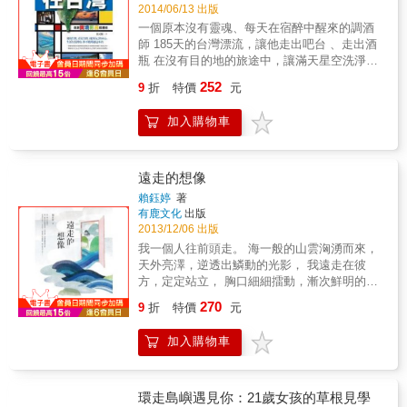
翻開前請注意以下事項： 1.請注意血壓，本書
2014/06/13 出版
將會喚起你體內沉睡已久的台灣魂，勿太過激
一個原本沒有靈魂、每天在宿醉中醒來的調酒
動，要立刻出發！ 2.請勿另外拿紙筆抄寫，本
師 185天的台灣漂流，讓他走出吧台 、走出酒
書已貼心為你準備兩天一夜周邊行程懶人包的
瓶 在沒有目的地的旅途中，讓滿天星空洗淨心
最佳動線。 3.請不要懷疑，國際級的玩法將顛
靈 蛻化成長的旅程 找回自己真實生命存在的價
覆你對「假日去哪都是人擠人啦」的印象。 &
252
9
折
特價
元
值 「人生過程必然充滿許多不確定，不是心裡
請趁熱血時快快實現，因為這些事現在不做，
想的都能成真；即便有幸達成一個願望，過程
一輩子都不會做。 & 本書特色 & 一年一度的盛
加入購物車
也不一定順遂，可能也都需要經過一番曲折顛
事 &times; 熱血瘋狂的活動 &times; 用心體會
簸，因此，無論如何都要 在謀生的工作之外找
台灣之美 & ＊筆記、爬文？都不用！每篇皆有
到一個可以讓自己真正快樂的喜好或目標，有
周邊行程懶人包，解決安排動線的煩惱。 & 給
了它至少就多了一個動力，在不如意的時候它
遠走的想像
不擅長安排行程卻蠢蠢欲動的人一個新的選擇
更會是一種慰藉或寄託。」 十年前吳念真老師
－熱血的台灣魂，甦醒！ & 假日不再去哪都人
賴鈺婷
著
的這段話，讓他在十年後選擇放逐自己，開始
有鹿文化
出版
擠人，打開懶人包，發現原來短短的兩天一夜
在美麗島嶼上漂流。 他在北投圖書館── 漫步
2013/12/06 出版
你也可以這樣玩。照著動線出發，熱血的活
在時間迴廊中，伴著懷舊那卡西的節奏，浸在
動、道地的美食、在地的美景，一次收錄三種
我一個人往前頭走。 海一般的山雲洶湧而來，
過去的溫泉裡，回味起那段屬於北投的黃金年
滿足！ & 5顆星等級分類，從簡單的開始達
天外亮澤，逆透出鱗動的光影， 我遠走在彼
代。 他在台東都蘭灣── 懷念起某一年的衝
成！逐步實現10大挑戰並不難。 & 給沒有挑戰
方，定定站立， 胸口細細擂動，漸次鮮明的心
浪、啤酒與友誼，美麗的海灣而今卻成了財團
過自己的人一種新的方向！從一顆星開始，鼓
音&hellip;&hellip; & 從《小地方》走來，賴鈺
270
利益下的犧牲品，徒留曾經的美在回憶裡激起
9
折
特價
元
起勇氣完成第一個，就想挑戰第二個。透過這
婷開始一個人的流浪，追尋自我，那些一步步
浪花泡沫。 他在高雄鳥松── 看見澄清湖上掠
10件事，開發出自己更大的可能與極限！ & 上
走過的小鄉鎮，見過的小人物，那些平凡卻又
過的白頭翁，思念起家中的白頭翁，父親的愛
加入購物車
山、下海、空中飛，海陸空三大體驗全收錄。
無比珍貴的小故事，交織她與這土地、這小島
如同澄清湖上的漣漪一般，一圈一圈地在心底
& 給不曾好好體會過台灣的人一個新的視野！
的種種驚奇，她出走，她回歸，尋找旅行與家
暈開。 他在玉山塔塔加── 仰望滿天繁星，思
福爾摩莎並不是浪得虛名，用心體會、全心挑
的真諦。 這次，她將前往靈魂更深、更遠的地
索著生命的溫度，究竟是親情、友情還是愛情
戰，從空中、深海、山頂看台灣。跳脫假日逛
方。 一個人揹起行囊，隨時自在地出發。 24篇
環走島嶼遇見你：21歲女孩的草根見學
溫暖了這個人生銀河的冷冽，使我們願意去領