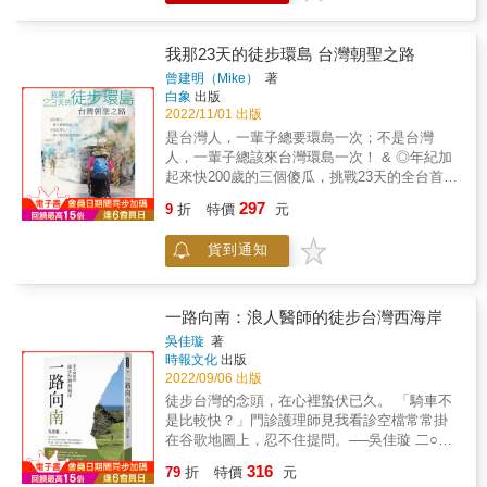
鱷魚走遍全台－－ 從台南出發，先向北走。雖
然與大部分徒步環島的人們逆向，卻意外可以
和對向人群交流前方路途。走過北港，見證古
我那23天的徒步環島 台灣朝聖之路
蹟的修復過程、在結合巴洛克與哥德風的新竹
曾建明（Mike）
著
車站休息、途經蘇花公路，在長長的錦文隧道
白象
出版
中覺得窒息、在突發空污警報的高雄趕路，最
2022/11/01 出版
後回到台南。 & 在台灣各地玩耍－－ 碰到最強
是台灣人，一輩子總要環島一次；不是台灣
寒流，連站都站不穩，到底該怎麼行走？還差
人，一輩子總該來台灣環島一次！ & ◎年紀加
點撞車！一路上碰見許多野狗，還被咬到左前
起來快200歲的三個傻瓜，挑戰23天的全台首發
臂！最後跟著導航的路線走去，卻走到沒有路
不老徒步團！ ◎用最緩慢深刻的徒步環島，認
297
的地方，只好撥開草叢前行，卻突然滑進溪底
9
折
特價
元
識台灣這塊土地，和生活在這土地上的人。 ◎
&hellip;&hellip;這些前方未知的災難，以有愛的
一生至少一次，送給自己的壯遊！ & 台灣特有
角度去看，也是玩樂的一種吧！ & 吃遍全台美
貨到通知
的好山好水其實一點都不輸國外， 送給自己最
食－－ 吃貨先生推薦的彰化「阿泉爌肉飯」、
好的禮物便是，徒步環島！ & 9年前，第一次
只有早鳥才能吃到的台中古早味三代肉粥、新
和「鐵馬家庭」一起騎單車環島9天， 今年，
竹科學園區的「老皮牛肉麵」、大排長龍的
正式招募成員，展開23天的徒步環島， 一旦你
一路向南：浪人醫師的徒步台灣西海岸
「金山包子」、被大批山友們羨慕的福隆便當
真心決意要做，全宇宙都會為你開路， 大義哥
吳佳璇
著
&hellip;&hellip;再想下去要流口水啦！ & 見到
更是以79歲的高齡完行，蔚為佳話！ & 徒步環
時報文化
出版
不同的人們－－ 只走一站的不老肉咖環島行腳
島沒有甚麼祕訣，就是左腳踩到右腳的前面，
2022/09/06 出版
隊、開麵包車沿途賣咖啡的年輕女孩、青旅遇
再把右腳踩到左腳的前面。 只要你知道想去什
徒步台灣的念頭，在心裡蟄伏已久。 「騎車不
見的狂熱五迷、實行段捨離的OL，一一都是青
麼地方，縱使步伐蹣跚舉步維艱也沒關係， 因
是比較快？」門診護理師見我看診空檔常常掛
旅遇見的意外人物；偶爾也見見久未見面的朋
為你知道，你已經在路上了。 & ※ 附每日起迄
在谷歌地圖上，忍不住提問。──吳佳璇 二○二
友，分享近況、放鬆小憩，讓心靈的距離更加
地點、里程數、住宿處、行程記事， 只要依本
○，新冠病毒大流行，世界移動暫停，台灣各地
緊密。 & 而這些，這一路上的點點滴滴，被溫
316
書按圖索驥，任何人都可以徒步環島成功！ &
79
折
特價
元
擠滿出不了國的人。經過蒸騰的夏日，徒步台
暖包覆、被色彩評注，成了一張張美好的畫