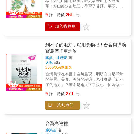
移；大屯山群的煙嵐，吐納著金山的大器風
家熊海玲、美食作家楊惠卿等共十六人，儘管
華；好山好水的地理，孕育了甘藷、芋頭、茭
心情與體力起起落落，希望與失落接踵而至、
白筍這金山三寶；這裡的人們，豐富了金山的
261
歡笑與淚水交錯，這群搖滾玫瑰們，用自己的
9
折
特價
元
人文藝術內涵。走訪金山，宛如置身於人情敦
體力、耐力與彼此疼惜、互相幫助的「女
厚、鳥語花香的人間淨土。本書特色1.圖像引
力」，圓滿如願完成了這趟自行車環島創舉，
加入購物車
導：在目錄頁前，以圖片搭配四個主題：鄉親
一同為「堅持最美」「只要開始，一切都來得
鄉情、樂活天地、陽明山後花園、溫故知新，
及！」做了最美好而感人的見證。作者實際參
帶出金山的特色與內涵，引導讀者閱讀興趣。
與搖滾玫瑰自行車環島行列，全書以其第一人
2.金山三寶帶你玩：將金山三種特產－－甘
到不了的地方，就用食物吧！台客與導演
稱主述12天九百多公里(968K)的環島紀行，不
藷、芋頭、交白筍，繪製為三個造型趣味的人
寶島摩托車之旅
僅具可看性且兼具實用功能。全書還帶你欣賞
物，以串場方式貫串全書，帶領讀者領略金山
台灣各鄉鎮風土民情、好吃好玩景點；?導你騎
李鼎、徐君豪
著
之美。3.五大主題深度探索：本書內容分歷
大塊
出版
自行車的KNOW-HOW；體貼、照顧妳一路上的
史、自然、人文、田園及休閒五大篇，深度探
2005/05/30 出版
生理及心理狀態。單車上的減嘆人生◎「自己
索在地文化，介紹金山豐富且少為人知的樣
騎、兩個人騎，與跟團隊騎不太一樣。如果只
台灣美學在本書中自然呈現，明明白白是尋常
貌，圖文並茂，引人入勝。4.實用資訊：提供
有我們兩夫妻騎車，累了就休息吧。可是，跟
的美景、美食、美好的記憶，為什麼是「到不
商家、老店、農產季節、交通資訊，實用性
一缸子人騎車，我就會告訴自己不能落後，這
了的地方」？若不是兩人下了決心，忙著做空
高。
是一個team work，有激勵、有競爭，又有人可
中飛人的導演恐怕還不知道阿里山的神木早已
270
9
折
特價
元
以讓你模仿、學習。這種團隊的過程，與領導
倒下；若不是為了到南投洗溫泉，就不會產生
企業，建立團隊價值的經驗也很類似，要建立
「寂寞餘花」的創意茶名；不到蘭嶼參加飛魚
貨到通知
什麼樣的團隊價值，要看領導者想要創造一個
祭，台客也不會看見傳說中有翅膀的魚，更沒
什麼樣的環境。」（Yahoo！奇摩亞洲區董事總
機會穿到丁字褲&hellip;這些故事，就發生在台
經理鄒開蓮）◎「騎車時很放鬆，以前打跆拳
灣，這些地方很近，又很遠，你我隨時可以出
道時一心只想著打敗別人。來騎車環台不是來
發，卻又可能一輩子到不了&hellip;&hellip;
台灣島巡禮
比賽，所以更能享受騎車的樂趣。要維持顛
本書有導演與台客精心拍攝的台灣美景和
廖鴻基
著
峰，是很辛苦，很孤獨的事。我不能永遠都在
民間總鋪師共同發想的創意美食，讀完本書，