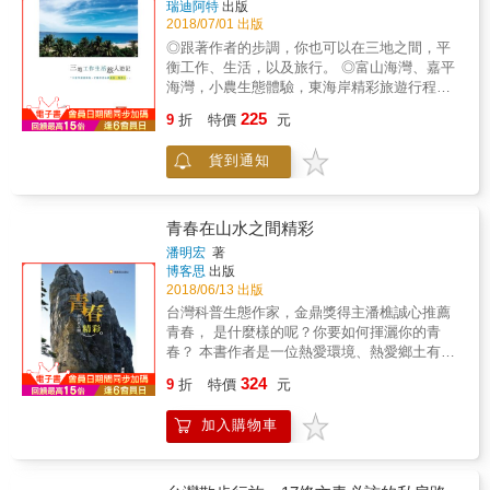
瑞迪阿特
出版
份悸動。 歷經頹圮、重生，仿如勇敢穿越時空
2018/07/01 出版
的健行者，繁華再次轉身照面，成就最有溫度
◎跟著作者的步調，你也可以在三地之間，平
的場域，她是──林百貨。做為一個全臺灣最小
衡工作、生活，以及旅行。 ◎富山海灣、嘉平
的百貨，讓人親近的臺南文創基地，林百貨重
海灣，小農生態體驗，東海岸精彩旅遊行程規
新詮釋了文化與創意結合的意義，她是城市與
劃。 ◎本書配合東海岸大地藝術節同步上市，
225
市民共同創造的奇蹟，是世界看見臺灣的窗
9
折
特價
元
感受群島之間特有的大地閒暇美學。 & 折映天
口。 林百貨就像是一個線索，牽引出時代的姿
光的粼粼海浪在腳下翻騰出美麗的弧線， 隨之
采、文學的慢讀、人情的馨芳，還有創思的內
貨到通知
衝撞聽覺的，是柔軟水波沖刷蜿蜒海岸的濤浪
涵。書裡，有著文學家葉石濤文字的聲聲呼
聲響&hellip;&hellip; 台東的絢麗，隨著日子的
喚；有著振發茶行、舊來發餅舖等百年老店手
堆疊更加濃郁， 台東的美，該應被大家看見！
作職人的堅持；有著父祖輩的記憶鍵結套在我
跟著作者瑞迪阿特(Readyart)不用等到退休，立
青春在山水之間精彩
們的手心；有著臺南人「不求做大，只想做
即享受台東 樸質的土地、壯闊的海洋、天然的
潘明宏
著
好」淬鍊出的生活態度；有詩，有音樂，有著
山林、豐富的生物，以及 原始的生態環境和最
博客思
出版
城市最真實的心跳與呼吸。 透過林百貨，訪客
柔軟的天真， 重新喚醒對大自然和生命的體
2018/06/13 出版
帶走臺南深厚文化底蘊的記憶。 ◎隨書附贈：
驗！ & 快樂不易，卻很簡單。 人人都可以在不
台灣科普生態作家，金鼎獎得主潘樵誠心推薦
「銅板小旅行‧府城散策地圖」，帶著吃、帶著
影響平時正常工作的情形下，擁有不同的生活
青春， 是什麼樣的呢？你要如何揮灑你的青
看、帶著「好好玩」！ 四條主題路線，文學
體驗。 & 三地旅遊生活者瑞迪阿特
春？ 本書作者是一位熱愛環境、熱愛鄉土有理
的、歷史的、美食的、探索職人的，由專家帶
(Readyart)，平日於台南工作，利用假日來回九
想的年輕人。作者受到父親的幸勵，選擇在山
路，按圖索驥、穿街走巷，以悠然自在的步
324
小時車程前往台東東海岸富山海灣、嘉平海
9
折
特價
元
林海岸間一個地方一個地方的去揮灑他的青
伐，尋訪臺南幽微的光影與故事。 ◎林百貨寫
灣，在三地之間，平衡工作、生活，以及旅
春；在這美麗的島上冒險，除了克服了一座座
下的傳奇： ★ 她是南臺灣第一家百貨公司，只
行。 & 在人生匆忙的步伐中，瑞迪阿特在台東
加入購物車
的高山之外，更在山水之間探究台灣之美外，
比臺北菊元百貨晚兩天開幕。 ★ 她是全臺灣唯
富山村莿桐部落蓋建了「富山海灣」海邊民
更藉由旅行增加了對台灣的認識與了解，更盡
一僅存的百貨樓古蹟，也是全臺灣唯一設有神
宿，並與在地藝術家學習漂流木創作，更發起
情享受山水之美。 作者從學校附近的中級山開
社的百貨公司。 ★ 她被老臺南人稱為「五棧樓
藝術換宿活動，讓更多青年接觸到台東在地文
始，接著是嘉明湖、北大武、南湖大山等等一