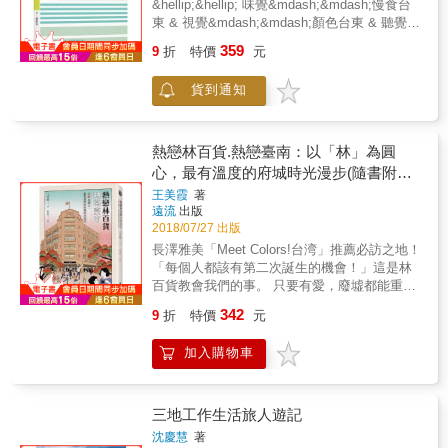
&hellip;&hellip; 味覺&mdash;&mdash;慢食台
是欣賞山海景色、買買特產而已！在地人推薦
東 & 視覺&mdash;&mdash;顏色台東 & 聽覺
100件小事，有美食、美景、有親切的人
&mdash;&mdash;聲音台東 & 觸覺
359
&hellip;&hellip;等你一起體驗。 ◎海線、山
9
折
特價
元
&mdash;&mdash;觸摸台東 嗅覺
線、市區，帶你繞一圈台東！ 台東的地理區域
&mdash;&mdash;氣味台東 2012年，《緩慢。
較狹長，鄉鎮四散各處。本書以海岸、縱谷、
貨到通知
台東。旅》一書出版，在始終將台東與花蓮連
市區分類篇章，帶你從海線玩到山線，再走回
結、甚少有台東專書出版的當時，引起不小的
市區，完整體驗台東之美。 ◎景點索引搭配地
迴響，也帶動國人旅行台東、認識台東的風
圖，帶你輕鬆安排行程！ 本書末附上以鄉鎮分
氣。 對於作者蕭裕奇而言，台東是一個緣分之
熱戀林百貨.熱戀臺南：以「林」為圓
類的景點索引，搭配鄉鎮區域地圖使用，讓讀
地，成就了現在的他。雖然他自稱是台東的門
心，最有溫度的府城時光漫步(隨書附贈
者能夠認識台東各鄉鎮的地理位置，輕鬆安排
外漢，然而對台東來說，他是一個深情的知
銅板小旅行.府城散策地圖)
行程。
王美霞
著
音，總能看到台東最深刻的模樣，認為台東是
遠流
出版
個真正能讓人釋放身體裡的原始感官與靈魂的
2018/07/27 出版
地方。 6年後，他再次將台東書寫成專書，細
長澤雅美「Meet Colors!台湾」推薦必訪之地！
膩的情感與緩慢的步調依舊，但更要打開讀者
「每個人都該有第二次誕生的機會！」這是林
的各種感官，以五感作為引子，在旅行台東之
百貨教會我們的事。 只要有愛，廢墟都能重生
外，感知台東這些年來的變化，並找尋自己心
為閃耀地標！ 歡迎光「林」百貨， 站在歷史的
目中台東的樣子。 ※隨書附贈電子地圖連結，
342
9
折
特價
元
現場，用歲月沖泡林百貨的動人故事， 拉張椅
讓作者陪伴你，以五感浪遊台東※
子，讓美霞老師慢慢說給你聽&hellip;&hellip; &
加入購物車
她，是府城時間的記憶。新奇的舶來品、現代
化的電力流籠，在末廣町繁華街區站出標竿的
地位，靜靜收納著老一輩人純真年代的情感印
記。 她，是城市裡的一首詩。那些細微的建築
三地工作生活旅人遊記
肌理、朝暾夕照，或是透窗撒落的光影，古蹟
沈慶慧
著
的歷史空間與現代的常民生活對話，乍然有一