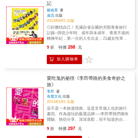
百貨、古蹟名勝、逛老街的傳統行程，體驗過
散文，24個地方，旅行於異地之間的邊境， 對
記
受生命的安排? 以第一人稱敘事觀點寫成心情
台灣，才是真的台灣人！
於遠方，有著巨大的想像。 沒落林場的車埕小
漂流散文，搭配台灣島嶼各角落精彩彩色照
戴瑜萱
著
村莊、水上森林般的四草、西螺大橋舊時光
遠流
出版
片，筆觸輕鬆流暢但積極尋找最真的自己。他
陰、綠島初次浮潛的體驗、乘坐熱氣球瞭望平
2013/04/01 出版
將185天來各地的漂流經驗透過許多精彩故事呈
原的鹿野、在埔里紙寮專注於造紙的師傅、在
現出來。他在這些踏過的足跡腳印，留下了強
◎好膽找自己！充滿自省企圖的另類青春旅行
基隆偶遇熱鬧的中元祭&hellip;&hellip;這些、那
勁的生命軌跡、最真實的感受與可貴的人性光
記錄--徬徨少年時、成年與未成年、青黃不接的
些，帶她去更私密的所在，以更濃密的文字，
輝。 本書特色 1.全彩印刷─沒有時間旅行，沒
轉換年紀，第一次的人生出走；21歲女性單獨
寫下更觸動的風景，感覺自己溫燙胸口，怦然
有關係，一張張全彩圖片，讓寶島風情躍然你
上路，沒有行程規劃，卻有人生企圖◎走出學
的心音，走了漫漫長路的抵達，感官遂變得敏
288
9
折
特價
元
眼前。 2.首創實境影音超連結─拿起你的手
院象牙塔，幫市井小民寫自傳--25個旅途中隨機
銳，風景似乎也安靜下來。一小片刻，只有自
機，刷一刷書內的QR CODE，跟著作者去聽見
偶遇的草根人物，分屬於不同族群、地域、職
己，跋山涉水而來。光陰暫停。只純粹是當
加入購物車
去看見寶島迷人的容姿與歌聲。
業與年齡，有著截然不同的生活方式，與獨一
下，是的，旅行的路上，短暫相遇的人，悸動
無二的夢想，透過年輕的眼睛，看見島嶼多元
的景象，那些、這些，將成為心底永恆的景
旺盛的生命力。◎我21歲，我遇見25個人的一
致，日後的思索與力量。這便是旅行最迷人的
輩子……故事啊故事，島國之上的故事數也數
愛吃鬼的祕徑《李昂帶路的美食奇妙之
地方。 看看鈺婷眼中的風景： ★ 雪見‧雪
不清，而這些個故事，是我將台灣走上一圈
旅》
霸國家公園── 「日光出奇得好。光影酡黃潑灑
時，台灣小民用口述的方式，說與我聽的生命
的氣勢，如烈酒，在透白天色中微微暈染一
李昂
著
歷程，至今回想起來，他們說話的用字遣詞、
筆，就有令人醉倒的濃度。不到雪見，不知道
有鹿文化
出版
臉上豐富的表情，依然在我心中不斷重播，或
晴朗的極致。我的視覺還沒從灰冷色調轉換過
2013/01/01 出版
許，他們的部分靈魂，已經透過了那短短幾小
來，天幕卻一下子變出搶眼的夏妝。」 ★四草‧
這不是一本旅遊指南。這是非常個人化的旅行
時的互動中暗渡陳倉，成為我心靈拼圖中的一
台江內海── 「不自覺便聯想起徐志摩，想起他
書寫。作為遊玩的嚴選品牌──李昂帶我們痛快
些小塊了吧。… ~~戴瑜萱年年拿書卷獎，跟著
『向青草更青處漫溯』的詩句。情景、詩境悠
體驗、熱切分享、深深喜歡，你不知道的台灣
老師參與研究計劃，到補習班打工掙零用錢，
悠縈繞，滿眼意象，洋溢著色澤與節奏的新
多好玩！李昂：「到的地方太少了就該趕快去
明明日子過得充實又忙碌，她卻突然對生活中
297
9
折
特價
元
穎。航行歸程，大眾廟簷角屋宇勾勒出四周天
阿！」★ 部落客美食推薦受到質疑，誤踩地雷
的一切失去了興致。等待上彩的青春生命，從
藍日暖的線條，廟後水道旁那一樹火紅奪目的
機率高！作為遊玩的嚴選品牌──李昂，推出新