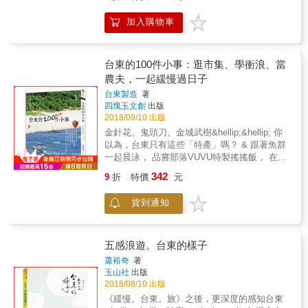
剩2年壽命， 也要一起去旅行。 & 於是，一人
窗，他以自己的「慢」，一筆一筆訴說旅行的
一狗，一只背包，一個滑板，出發！ 因為愛，
加入購物車
故事，跟我們分享許多教人回味再三的地方
更因為不想有遺憾，所以必須啟程。 本書特色
人、地方事。 現在，以「心」去踏查， 用畫，
& ●充滿愛的環島旅行，提醒你愛要即時 原本
成為認識台灣的新方式。 &
為期2個月的環島旅行，來到半途，發現了米菇
身上的腫瘤，又接收到了醫生宣判只剩2年壽命
台東的100件小事：逛市集、學衝浪、當
的噩耗。一人一狗，沒有放棄、沒有折返，就
農夫，一起緩慢過日子
地休養完成後，取消了旅行期限，為了讓米菇
台東製造
著
最後的生命，有美好的回憶，決定繼續旅行，
四塊玉文創
出版
直到走不動為止，因為愛，不容有遺憾。如果
2018/09/10 出版
你有毛孩子，請在遺憾發生之前，開啟屬於你
金針花、鬼頭刀、金城武樹&hellip;&hellip; 你
們的旅程。 & ●米菇，讓旅行一天比一天萌 只
以為，台東只有這些「特產」嗎？ & 跟著魚群
要到戶外就開心到極點的米菇，最擅長的就是
一起晨泳， 品嘗部落VUVU特製搖搖飯， 在山
在各種地面上打滾，以及擺攤。此外，旅行途
裡尋找會走路的樹， 在海岸伴著樂聲航向月光
中不管是坐在貨車後，或是在午夜路邊攔車，
342
9
折
特價
元
海&hellip;&hellip; 透過在地人推薦的100件小
甚至需要停下養病，眼裡的無邪與樂天，不只
事， 帶你玩不一樣的台東，學習正港的慢活。
安撫了主人，更讓整趟旅行萌度上升。 & ●搭
貨到通知
旅行，本來就是體驗另一種生活。 跟著在地人
便車、沙發衝浪、夜宿校園，考驗旅行中的人
的腳步， 從海岸到縱谷，從平地到部落， 去海
性 在路邊伸出手、豎起大拇指攔車，換來的卻
邊衝浪、夜遊，感受太平洋的溫柔， 在路邊品
是熱情的比讚回應，讓人哭笑不得。夜宿山中
嘗台式下午茶，吃遍小吃集散地有夠幸福， 被
五感浪遊。台東的樣子
校園，沒有美景，只有冷到無法入眠的困境。
返鄉遊子與移居青年的咖啡夢閃到感動淚流
但也有人願意付出時間，即使要繞路回家也願
蕭裕奇
著
&hellip;&hellip; 在這片美好的土地上， 用不一
玉山社
出版
意相伴一程。唯有這樣的旅行，才能體現人性
樣的玩法，體驗最接地氣的100件小事， 這，
2018/08/10 出版
的細膩與感動。
就是台東的慢生活。 本書特色 ◎100件在地小
《緩慢。台東。旅》之後，更深度的感知台東
事，帶你當一回台東人！ 你以為的台東，不只