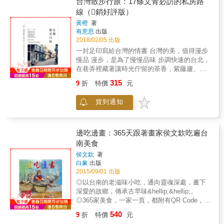
仔」，是當時臺南市最高的建築物，配備南臺
台灣散步行旅：17條文青必訪的私房路
化，一同融入東海岸生活。 & 瑞迪阿特亦秉持
座又一座的台灣山岳攀爬，甚至到過許多人跡
灣第一座商用電梯。 ★ 她身處當時最繁華的商
線（銷好評版）
著「三原生活」的精神，在嘉平海灣盡興享受
罕至的台灣山林秘境，當然也包括跟家人在故
業核心，號稱「臺南銀座」，是最摩登的代
小農的生態體驗，更進一步規劃一整套豐富的
黃橙
著
鄉南投的遊訪，一路走來，連作者自己都沒想
表。 ★ 她是目前最受歡迎的臺南市必遊景點，
有意思
出版
東海岸目的地旅遊行程。走，現在就出發！看
到能夠走過那麼多台灣山林。 雖然過程絕對不
臺南市的新地標，臺灣十大夜景之一。 ★ 她於
2018/02/05 出版
見大地藝術，在不同的土地，感受不同的溫度
輕鬆愉快，有的甚至吃足苦頭、歷經艱難與危
2016年獲得DFA亞洲最具影響力設計大獎；
和氣味！ & 更多精彩內容請見
一封足印寫給台灣的情書 台灣的美，值得漫步
險，但是總在每座山水攀爬之後，對台灣的地
2017年獲國家產業創新獎。 ★ 再開幕後，至
http://www.pressstore.com.tw/freereading/9789869
慢品 漫步，是為了慢慢品味 步調快速的台北，
理環境就多一份認識，個人的身心經過歷練，
2018年6月，國內外人士共有500萬人次造訪。
在巷弄裡藏著讓時光佇留的茶香，紫藤廬、臻
也成長很多；因為遇見絕美的風景，就會覺得
◎這本書告訴你： ★ 林百貨要怎麼逛，才能逛
味茶苑，精研茶藝的老板，以一杯杯清香勾人
所有的辛苦都有了代價，而那份感動與滿足，
進臺南的歷史？ ★ 老品牌背後的動人故事，林
315
9
折
特價
元
鼻間。南北雜貨交融的迪化街，一邊賞玩花布
應該也是每個喜歡爬山的朋友，更熱愛台灣的
百貨蘊含著臺南人的笑容與哀愁。 ★ 「阮逛的
製成的燈籠，一邊挑選老師父親手織成，手感
共同感受吧。 作者在父親的鼓勵之下，青春不
不是百貨公司，是阮ㄟ青春歲月。」林百貨重
貨到通知
溫潤的竹器具。溫泉處處，且林蔭間處隱藏著
要留白，和許多宅在家裡的宅男比起來，用行
生後，每個再次到訪的阿公阿嬤，都有一段燦
日式屋舍的北投，則讓人彷彿置身於京都。踏
動走出對台灣的認識，用毅力和汗水塗寫青
爛如花的歲月可說。 ★ 發展文創不難，難的是
上陽明山，在林語堂故居發現中國古典建築之
春，相信此書的出版，可以給台灣更多青少年
執行力，揭露行銷團隊背後的創意思維與辛酸
美。最後在台北101俯瞰繁華。 漫步，是為尋
邊吃邊畫：365天跟著畫家侯文欽吃遍台
當借鏡，走出戶外，追求身心的健康，揮灑青
血淚史。 ★ 一個老百貨竟能讓臺南市民總動
找滋味 無數精彩老店，隱身於府城台南巷弄之
南美食
春。
員？一年兩次的開幕與再開幕活動，成為臺南
中。清晨時分鑽入人潮眾多的水仙宮市場、米
人的集體回憶。
侯文欽
著
糕、棺材板、海產麵，每間攤販都是勾人舌
白象
出版
蕾。飽滿之後，踏入老厝構築而成的神農街，
2015/09/01 出版
深厚的人文氣息瀰漫其中，在一間間文創店
◎以台南的老滋味小吃，通向靈魂深處，畫下
中，尋找著不可言傳的喜樂。行至孔廟，在南
深愛的故鄉，傳承古早味&hellip;&hellip;。
門街上，一道不到40公分的巷子口，藏著充滿
◎365家美食，一家一頁，都附有QR Code，欣
故事的窄門咖啡。 漫步，是為倘佯山水 穿過蘇
賞畫作同時可掃描上網看詳細店家介紹。 ◎作
花公路，在太平洋飄來的清新之中，欣賞著原
540
9
折
特價
元
者願做畫中白居易，平易近人的風格，現場作
住民充滿生命力的雕刻，體會因為熱情、因為