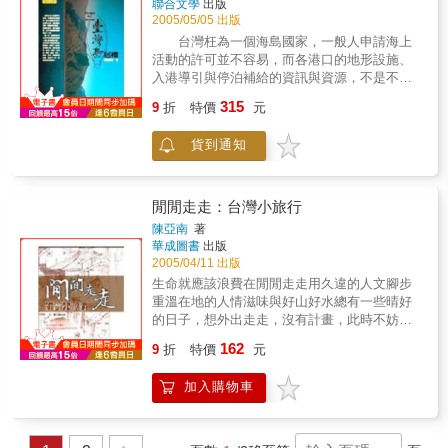
聯合文學
出版
追求金牌，我想要的，是一種平衡的人生。」
你將發現， 台灣，就是這麼美！ 感謝台客
2005/05/05 出版
（前跆拳道國手暨兩面奧運金牌得主陳怡安）
與導演，喚醒了沈睡在我們心中的台灣美景！
台灣枉為一個海島國家，一般人申請海上
◎「長途騎車就像在打『動態的禪七』，」環
182天外宿的日子，6個不同的城市，47張加油
活動的許可並不容易，而各港口的地形設施、
台是個體能、意志力的考驗，只不過，我們不
站的發票，5座被穿越的山脈，13道創意美食，
入港導引與停泊補給的資訊與資源，不是不足
是關在禪房裡，而是坐在小小的坐墊上，不斷
1台摩托車（直線加速之王）= Anywhere
就是無公開資料，非當地人不易了解，甚至從
踩踏移動著。不論身體的痠痛、一閃即逝的事
315
Somewhere Nowhere ─ passage to food
9
折
特價
元
開港以來從無接待外港船隻的經驗；至於海防
物、甚至別人騎車的態度，都會引發我們對工
單位，除了執行懷疑公民活動「動機」的天職
作、人生、生命的重新思索。」（偉太廣告總
貨到通知
外，似乎並無提供航行資訊的功能。總體來
經理周筱俐）◎「我昨天晚上在飯店上網收
說，台灣的沿海航行條件，乃至於港對港的航
信，看到一封報告，突然覺得，如果我是在上
行，都還是處於非常不公開不發達不方便的原
班，我一定電話拿起來劈頭就罵；但是，我看
始狀態。繞島航行活動無疑是要從破除這些有
閒閒走走：台灣小旅行
完那封信，竟然一點反應也沒有，就把電腦關
形無形的禁錮開始著手。 彷彿是自我禁錮
陳亞南
著
了。可能是因為這幾天騎車看風景、想事情，
在一座大族屋內好多年好多年之後，終於踏出
華成圖書
出版
心性有些轉變吧？」（Timberland台灣區總經
門限，在戶外寬闊的庭院裡走了一圈。第一
2005/04/11 出版
理吳美君）搖滾玫瑰粉嫩豋場（按出場順序）
次，終於可以從戶外的角度看到這一座住屋多
生命就應該浪費在閒閒走走用久違的人文腳步
Bonnie 巨大機械執搖滾玫瑰粉嫩豋場◎Bonnie
樣的外觀、方位和若干曲折變化的轉角處，見
重溫在地的人情滋味與好山好水總有一些晴好
巨大機械執行副總經理杜?珍，搖滾玫瑰環台團
識了大自然的神奇力量，歲月的滄桑。斷崖，
的日子，想外出走走，沒有計畫，此時不妨隨
長，三年級。發願要在60歲以前環台成功。
岩礁，三角洲，鼻岬，灣澳，沙丘，階地，等
著陳亞南的腳步閒閒走走，會發現快樂是很容
◎Shirley 偉太廣告總經理周筱俐，五年級。始
162
等，面貌形態特質，都很不一樣，但都是我們
9
折
特價
元
易的一件事。花個半天無所事事，平常巷弄就
終就將環台列在人生待辦事項裡。◎Ann 前跆
的海岸。
有太多太多的趣味在東萌西竄；走遠一點，到
拳道國手暨兩面奧運金牌得主陳怡安，創辦並
加入購物車
山巔水濱，漫步徘徊發呆，放一整天的假；周
經營怡安（Ann Chen）手工香皂品牌，六年
休二日出門外宿，讓生活小小的出軌，讓這二
級。企圖藉由此行重新認識自己，與自我對
天的生命只揮灑大自然。 台灣小旅行，比遊記
話。◎Bear 作曲家熊美玲，四年級。一家四口
多一點人文情懷，比假期多一點生活況味，教
一起騎單車，是Bear與親子之間的重要活動。