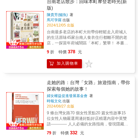
台南老店散步：回味本町摩登老時光(新
中的文化縱谷山海。◎代理經銷：白象文化更
版)
多精彩內容請見
http://www.pressstore.com.tw/freereading/9786263
陳貴芳(鱷魚)
著
馬可孛羅
出版
2024/12/05 出版
台南最多老店的本町大街帶你輕鬆走入府城人
的生活原味45家台南人食衣住行都離不開的老
店，一探當年府城鬧區「本町」繁華！ 本書特
色：★一探府城當年最熱鬧「本町」的手繪散
378
9
折
特價
元
步旅行★台南人食衣住行都離不開的45家老店
與職人故事★在地插畫家144張溫暖插畫寫生古
加入購物車
意老台南舊稱「本町」的台南民權路和新美
街，是台南人食衣住行離不開的一條老街、也
是台南「最多老店集中」的鬧區！打從明清開
始、歷經日本統治，一直到光復初期都是台南
走她的路：台灣「女路」旅遊指南，帶你
最繁榮的精華地段，傳承百年至今，搖身成為
探索每個她的故事！
全國老行業與老店分布最多的街區。沒去過本
婦女權益促進發展基金會
著
町，你不知道老台南人當年的摩登生活——
時報文化
出版
Discovery和日本電視台都爭相報導的獨門手
2024/08/27 出版
藝；最早推出環保概念手工鞋的百年製鞋店；
9 條台灣女路70 個女性景點20 篇女性故事15
自清代就為人指點迷津的家傳算命巷……數十
位女性人物嚴選周邊好點好店精選內容中英雙
種傳承百年的老行業，凝聚成百年府城人們的
語———— 人人必備的女路指南，發現隱藏在
經典時光。在地插畫家鱷魚（陳貴芳）圖文並
各地的台灣女力！————漫步台灣街頭，每
茂，深度介紹台南民權路和新美街一帶的老
332
79
折
特價
元
個轉角都可能藏著不為人知的女性故事！深受
店，完整重現當年最繁華熱鬧的府城大街。透