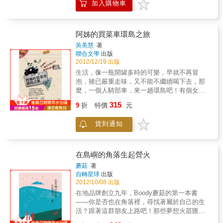
未遭逢任何重大的打擊，為何對一成不變的生
加入購物車
鳳凰花開得正熱烈。在綠的視野中，烘染出四
書《愛吃鬼的祕徑：李昂帶路的美食奇妙之
活與明確設定的未來感到如此地厭倦與迷惘？
草的豔美熱情。」 ★西螺‧西螺大橋── 「曾聽
旅》，帶你體驗台灣的另類漫遊，吃非一般的
或許多數人都已忘懷年少時第一次經歷的徬徨
一名老司機轉述那場轟動全台的（西螺大橋）
全台美食，更重要的是告訴我們──快樂，真的
時刻，較之其他人生階段真槍實彈的困境瓶
通車典禮，鑼鼓喧天、萬頭攢動的盛況，人人
可以從很小的事情開始。★ 李昂繼暢銷書《愛
阿姊的買菜車環島之旅
頸，初發生命的徬徨多麼容易被輕忽略過！女
歡天喜地，熱鬧如同迓媽祖。&hellip;&hellip;我
吃鬼的華麗冒險》，不藏私的公開熟女生活，
孩選擇不逃避，而且決定正面迎向「它」，21
吳美慧
著
佇立在橋邊，看這座有「遠東第一長虹」美稱
如何勇敢出走世界、追求夢想的環球歷程，鼓
聯合文學
出版
歲那年的大三暑假，她展開了人生第一次的出
的橋梁。鮮紅的漆色，在長期曝曬下，有些地
動了你我的冒險因子。新書《愛吃鬼的祕徑：
2012/12/19 出版
走。一個人環島，透過採集陌生人的的生命故
方已經褪紅泛白。&hellip;&hellip;曾經輝煌烜
李昂帶路的美食奇妙之旅》，她回到家鄉台
事，試圖為自己生命的難題找答案。她遇到歷
生活，像一瓶開罐多時的可樂，早就不再冒
赫，對照之下的今日，確實是有點沒落寂寥
灣，再次全不保留的公開最愛的美食餐廳，以
經滄桑的建商大哥、魚市裡呼風喚雨的旗魚盤
泡，雖已嚴重走味，又不能不繼續喝下去，那
了。」 ★烏石鼻‧台東長濱── 「僻遠又清朗。
及東部「居遊」的探險歷程。在人人都是部落
商、台灣犬的伯樂、公園長椅上閉目養神的老
麼，一個人騎部車，來一趟環島吧！有個女
（烏石鼻港）不同於西南部小漁港的腥黏悶
客，隨處都是「讚」的公信被質疑的網路世
兵、烈日下勞動的蕉農、義民廟前唱山歌聊天
子，喜歡揹著背包，孤身一人在世界各地亂
溽，也迥異於東北角大船大港的繁盛喧擾，這
315
界，作為資深「愛吃鬼」的熟女，一切掛保
9
折
特價
元
的客家老人、原住民部落奉獻一生的牧師、燒
逛，前後走了五十個國家。這個女子，芳齡雖
祕密基地般的天之涯、海之角，鮮有遊人到
證，李昂嚴選！★ 于美人、朱振藩、何麗玲，
餅鋪的老闆、夜市裡賣雞蛋糕的年輕女生……
已走至「歐巴桑」級，卻穿著一身像要去市場
訪。在無人的景致中獨行，人跡隔絕，海陸開
歡樂出遊大推薦！★ 李昂，旅遊秘笈大公開：
貨到通知
旅途中，25個你我身邊再平凡不過的小人物生
買菜的簡單衣衫，騎著一台速克達，車前掛著
闊，身體的感知能力被開啟似地，心情隨眼前
◎ 我旅行時有個著名的口號：「四處找朋友
命，與女孩正面撞擊遭逢，在一段又一段夾纏
幾個塑膠袋，在暴雨肆虐的季節，以二十二天
所見搖搖擺擺，悠悠蕩蕩。」 ★綠島‧浮潛──
玩。」雖然，不見得每個人都有認識在地的朋
柴米油鹽的生活敘述與迭盪起伏的生命經歷分
時間，沿著中央山脈的肚腹，繞台巡禮一大
「礁石潮間帶，白色貝殼砂礫連綿延伸向海。
友。我建議：找已經存在的機構，比如各地的
享中，陷入谷底的女孩窺看到可能迎向未來的
圈。她，從不認為「女的有何障礙」、「年齡
在島嶼的角落生起營火
那觸感極其潔淨，每一步履的起落，都能感覺
文史工作室、產銷班，這一類的機構通常會有
曙光，而一部青春視野的島嶼浮世繪也於焉誕
有何問題」，一個人在陌生的異地裡，寫下屬
到砂石於腳畔挪移唰動，卻沒有沙灘粉石裹滿
蘑菇
著
常駐的人員，也會與一般旅客互動，與這些人
生。
於自己的旅行故事。她不只是不老女騎士，更
腳掌的風塵。近灘海水，遠遠看是一泓綠色寶
自轉星球
出版
交往朋友，能與地方有更深度的結合，不再只
在勇敢追夢的旅程中，分享這個生養我們的島
2012/10/08 出版
石，走近了俯看，卻清澈到可以晃動自己的影
是走馬看花似的觀光。◎ 我的國外旅遊具有計
嶼上動人的生命故事：暮色中，坐在山村農家
子。遠處一雙人影，蹲下身體，於水石交界
在地品牌創立九年，Boody蘑菇的第一本書
劃性，比如為了美食，餐廳一定都要訂好。◎
大樹下，等待著從未謀面的莊子從山上採芒果
處，細細摩娑腳邊的貝殼砂。像童心未泯的孩
——你是否也在角落裡，尋找著屬於自己的生
我願意參加旅遊團，是特別企劃的團，比如要
歸來，感受與素昧平生之人相知相識的美好；
子，睜大眼搜尋貝殼石罅中，神出鬼沒的小蝦
活？跟著這群朋友上路吧！那些夢想火苗匯集
看博物館，目標明確，參加團少去了訂票找路
以一封鎖在檜木箱的航空信，掀開母子三人一
蟹。魚苗樣，肉眼可辨的游魚，在清淺的水光
而成的營火光中，將映照出我們共同的夢……
找交通工具，很方便。◎ 台灣非常適合漫遊，