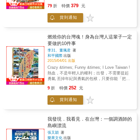
即細心聆聽每家店舖主人的故 事、靜靜感受當
379
79
折
特價
元
地風土人情，並細心拍下精采圖片輯成此書，
為讀者介紹異地美食及極具特色的旅遊 必到景
貨到通知
點和住宿推介，展開屬於自己的台中、金門和
台南闖蕩之旅！ & 阿 Luke 相信，了解主人成
功背後血汗淚的故事後，再品嚐食物，定會感
受到更高境界、更高層次！ 此書記錄二人親身
燃燒你的台灣魂！身為台灣人這輩子一定
精選的 50 家最強美食及民宿，教你玩、歎、食
要做的10件事
之餘，沿途故事更是睇到你感動涕 泣、口水直
李31、董珮君
著
流！
和平國際
出版
2015/04/01 出版
Crazy &times; Funny &times; I Love Taiwan !
熱血，不是年輕人的權利；出發，不需要提起
勇氣 丟掉年紀與勇氣的包袱，只要你能「把握
當下」就該立刻起身行動 不要再把「有一天我
252
9
折
特價
元
想&hellip;&hellip;」掛嘴邊了； 不要到不能動
的時候才後悔沒做過這１０件事！ 今天，就是
貨到通知
你口中的有一天。 & 平常工作總是滿檔，休假
總是宅在家看旅遊節目、翻遍各種書籍或狂滑
手機看PO文，卻嚷嚷著沒有時間也不會安排行
程？ 放棄安逸的都市旅遊、捨棄傳統玩樂景點
我發現．我看見．在台灣：一個調酒師的
的安排， 10種燃燒台灣魂的方法，讓你看見這
島嶼漂流
片土地最美的人事物。 一定要做過這10件事，
張又穎
著
才不枉為台灣人！ & 這不是一般的旅遊書！ &
樂果文化
出版