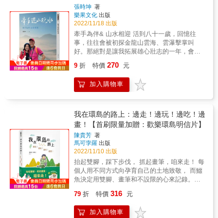
絡的友人因緣巧合下再次相聚， 不同的緣分層
精神」，引發更多元的思考與激盪！本書更特
洪鴦｜鐵蒺藜下的帶刺玫瑰：丁韻仙｜勾勒自
張時坤
著
層相連，我們珍惜著每次相見的機會。 台灣明
樂果文化
出版
寫10位在地職人與他們的生活路徑，拓深讀者
我生命的優雅姿態：張李德和｜突破保守民風
明那麼小，似乎要走好久好久， 卻也小到我們
2022/11/18 出版
對在地生活的感受與體會。 不論晴雨，來基
的犀利女性：許世賢｜替舊時代女性創作者開
只要繼續走，就能遇到過去現在未來的緣分。
隆，雨傘人為你撐傘帶路！ 本書特色 小旅行職
路：黃金川｜從台南望族到臺菜料理師：辛永
牽手為伴& 山水相迎 活到八十一歲，回憶往
我的徒步環島由自己定義、自己決定， 每段前
人特寫基隆5大維度 文化體驗15條雨都散步路
清｜哈瑪星唯一女船東：許快►►► 女路同遊
事，往往會被初探金龍山雲海、雲瀑擊掌叫
進的路程都讓我一點一點的改變， 學會與自我
線 40個基隆景點踏查筆記+私遊Tips 深度感受
無數個不藏私的周邊好點好店獨立書店、選品
好。那絕對是讓我拓展雄心壯志的一年，會流
對話、放空雜亂的情緒， 專心致志的繼續向
10位地方職人生活秘徑 ◎編輯小雨 有一個城市
店、咖啡店、在地小吃與特色餐飲等風格好點
露見到雲海雲瀑的驚喜，增加無限熱情與興
270
前，堅定自己未來的道路。 & 總共1166公里的
9
折
特價
元
坐擁山與海，有數不清日子的雨季，水滴溶入
好店，都在女路！★各界人士鄭重推薦！ ★
奮。 要看到雲海的機會並不多，常常遇到悲喜
路程，一步一步累積而成， 抵達終點的那瞬
暗流，幾乎不見天日；水潮流淌於街市，映照
吳 鳳 金鐘獎主持人林承毅 林事務所執行長、
交加的情形。雖然希望不大，肯定會出現浩瀚
間，沒有人歡呼、沒有人鼓掌， 只有我自己澎
加入購物車
著日夜不歇的燈火，躲在傘下的人群，幽幽來
國立政治大學社會學系兼任講師紀惠容 國家人
的雲海，可是居然落空；而希望之際竟然出現
湃洶湧的邁開步伐到「最後」， 我的第45天過
去，好在還有沙茶、味噌、咖哩，在夜裡，成
權委員會委員殷寶寧 國立臺灣藝術大學藝術管
壯觀有如龍捲風狀的雲瀑，讓我樂得哈哈大
得清請楚楚，不怕自己不能再走下去。 本來覺
為鹵素燈下的暖心美味。 你若被港邊的老鷹叼
理與文化政策研究所教授兼所長連俞涵 演員、
笑。而為了登山看雲海往往觀賞雲海的眾人都
得會選擇徒步環島肯定有什麼心路歷程， 但實
起，會看見長頸鹿圈養在港灣內，廟宇龍與獅
作家游鑑明 中央研究院近代史研究所研究員兼
走光了，獨留我依依不捨呆在現場等待，等到
我在環島的路上：邊走！邊玩！邊吃！邊
際踏上這條路後，我的腦袋只想著：走就對
鑲嵌在綠丘中、汽車困頓在迷宮裡、摩托車馳
副所長葉怡蘭 飲食旅遊生活作家廖福特 行政院
了喜雀萬分，落空也不失望。痴呆到如此狀
畫！【首刷限量加贈：歡樂環島明信片】
了！ & ※45天1166公里的徒步環島，用照片與
騁於窄巷間、貓兒恣意穿梭於屋頂上，盡述著
性別平等會委員、中央研究院法律學研究所研
況，也算是個人的樂趣所致吧！ &
文字分享與記錄自己的心路歷程。 ※全書除了
陳貴芳
著
行人疾走的日常風景；若墜入城市縫隙中，則
究員蔡素貞 社團法人社區大學全國促進會理事
馬可孛羅
出版
文字與照片外，結合作者身為知名主持人的專
會發現：人們在山巷中踏著階梯說著密語、騎
長、基隆社區大學校長鄭宜農 台灣創作歌手謝
2022/11/10 出版
業，也搭配了相對應的徒步影片，讓讀者從影
樓下大侃地方的興盛和衰亡、鐵道旁閃著游移
金魚 歷史作家（以上按姓名筆畫排序）
片與聲音中一天一天地與作者一同前進。 &
抬起雙腳，踩下步伐， 抓起畫筆，咱來走！ 每
的目光⋯⋯ 基隆，四百年時光層層堆疊入都市
個人用不同方式向孕育自己的土地致敬， 而鱷
紐帶，自成有「濕」意的島嶼異境，埋藏了人
魚決定用雙腳、畫筆和不設限的心來記錄。
們的記憶和過往。若你想感受這個世界的奇珍
1,000公里的距離、45天的路程，就這樣，起步
妙想，跟著雨傘人和悠遊穿梭山巷中的貓咪，
316
79
折
特價
元
～走！ & －徒步路上的訪友－ 《我的自然調色
一起進入五種維度，探索基隆。 &
盤》《林麗琪的秘密花園》植物水彩畫家 林
加入購物車
麗琪 陶藝創作者 茹陶Ruta 誠摯專文推薦 &