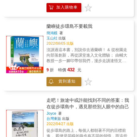
灣的念頭又倏然出現。於是浪人醫師吳佳璇，
作。 鱷魚沿路享受風景、隨筆畫下可愛事物，
加入購物車
脫下了醫師袍，來到行政院旁的十字路口，省
途中拜訪好友、認識新夥伴，或許這趟路程偶
道0公里，這裡是徒步壯遊的起點。其實出發前
有艱辛、偶有驚嚇，但卻是獨一無二、唯有自
一晚，都還沒拿定主意，該走西岸還是東岸
己才能體會到的全新感受。 這是一場徒步獨
&hellip;&hellip;只知道這趟旅程，一路向南。
旅，是一場45天的輕旅行。 &
蘭嶼徒步環島不要載我
&darr;一路向南&darr; 從台一線省道0公里的車
簡鴻模
著
流湧動，走到恆春的國境之南 橫跨一年半的接
玉山社
出版
力徒步，總長500公里 從一個人，走到一群
2022/08/05 出版
人；穿越了四季、風土與歷史 一步步走成了我
沒讀過這本書，別說你去過蘭嶼！ & 從校園走
們腳底下的台灣 &darr;徒步說書人&darr; 三井
向部落創新，再從課堂進入文化體驗； 由輔大
倉庫、樂生療養院、新竹動物園、新港社、秋
教授一步一腳印帶領我們，漫步走讀達悟文化
茂園、和美默園、鹿港龍山寺 三秀園、西螺大
的歷史與風采。 & 「蘭嶼」這個名字，是二戰
432
橋、北港朝天宮、國聖燈塔、逍遙園、池上一
9
折
特價
元
後改由國民政府統治時，因島上的蘭花享譽國
郎文庫、「獅頭社戰役」現場 風土人情、古蹟
際而以此命名。實質上，於生長在這塊島嶼的
景點，一路漫談台灣歷史 &darr;走路的人&darr;
貨到通知
達悟族人觀點中，面積僅四十平方公里的她，
從一個人，走到一群人，從閒散輕裝，走到上
更應該被稱之為──pongso no Tao（人之島、
癮重症 這裡沒有刻苦的徒步雞湯，但有結伴同
達悟之島）。 & 你我也有所不知的達悟文化──
行的人情百味 &uarr;未完待續&uarr; ．．．一
達悟傳統命名文化裡，父母得跟著小孩改名；
走吧！旅途中或許能找到不同的答案：我
路向北．．．
蘭嶼曾有過重刑犯監獄，甚至改制成「勵德
在徒步環島中，遇見那些別人眼中的自己
班」； 除了生物與文化多樣性，蘭嶼連車牌也
Joyce
著
是多樣性； 達悟喪葬儀式限男性參加，送葬前
台灣東販
出版
會在家門前擺竹竿； 特有種蘭嶼角鴞在達悟文
2022/04/27 出版
化裡象徵著惡靈、魔鬼的眼睛； 建造一艘拼板
徒步環島的路上，每個人都朝著不同的目標前
舟要用到七種樹木、大小船的木頭數量依各部
進， 即便是同樣的路也有不同的領悟，而這些