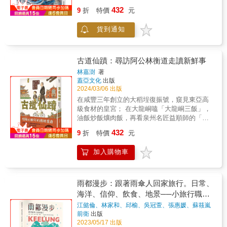
在這一年多的接力徒步旅程中，有時一個人，
底， 沿台灣海岸線巡繪七十一個漁港，飽覽在
入探索！►►►精心策劃 9條不容錯過的台灣
（老房子事務所、風尚旅行負責人） Ø生活有
432
更多時候一群人，熱熱鬧鬧，相伴而行，欣賞
9
折
特價
元
地人文風情。 繼《漁港好日》收錄台灣從南到
女路！路線❶ 台北｜大稻埕路線❷ 台北｜松山
趣及可惜的地方在於它總是在平淡間不知不覺
東台灣壯麗奇特的自然景觀，如九棚大沙漠、
北的漁港美景，政治受難者陳武鎮與受難者家
路線❸ 台北｜萬華路線❹ 宜蘭｜宜蘭市路線❺
成為歷史，在不注意時悄然離去。感謝鱷魚用
都蘭山、清水斷崖、粉鳥林、南雅奇岩、陰陽
貨到通知
屬陳玉珠，夫婦倆持續巡繪，將西部的十個縣
台中｜大甲路線❻ 彰化｜鹿港路線❼ 嘉義｜嘉
翔實動人的筆觸描繪紀錄台南老城的人、事、
海、綠石槽等等，還有知名網紅景點金城武樹
市以及花蓮與台東綠島的七十一個漁港風情畫
義市路線❽ 台南｜台南市路線❾ 高雄｜高雄市
物，也歡迎大家隨著本書認識我生長的這座城
與伯朗大道；探詢知名與不知名的古蹟景點、
集結成《漁港台灣》。 在寶島台灣，每座漁港
►►► 由北到南 70 個台灣各地女性景點阿嬤
市；認識那些努力大半輩子、認真生活且總是
寺廟紀念碑，如玉里神社、張七郎墓、蘇花觀
都有獨特的故事，不論是早期先民的登陸居住
家－和平與女性人權館｜文萌樓｜臺灣新文化
古道仙蹟：尋訪阿公林衡道走讀新鮮事
笑臉迎人的長輩。——倫敦男孩（府城飲食生
音石、開路先鋒爺廟、乾華十八王公廟、錦記
點，還是在地人賴以維生的經濟命脈；有些有
運動紀念館｜新芳春茶行｜台北霞海城隍廟｜
林嘉澍
著
活部落客）Ø我喜歡畫畫，但一直沒興趣在街上
茶行、李春生紀念基督長老教會、霞海城隍廟
著得天獨厚的地理優勢，有些宛如無人祕境，
永樂市場｜渭水驛站｜森高砂（黑美人大酒家
蓋亞文化
出版
畫速寫。自從認識貴芳後，我改變了。貴芳那
等等，在過程中講故事、談歷史，靜靜感受台
有些還身兼原住民的海祭場。 跟隨書頁探訪各
舊址）｜大千百貨（康樂醫院舊址）｜國家鐵
2024/03/06 出版
種喜愛寫生的熱情，深深打動了身邊的人，甚
灣的過去與現在；除此之外，還有台灣人特有
地漁港，透過奔放不羈的油畫筆觸，一同感受
道博物館籌備處｜松山文創園區｜錫口彩虹碼
在咸豐三年創立的大稻埕復振號，窺見東亞高
至她媽媽現在也會在旅行中畫畫了。貴芳把對
的溫暖熱情，可在沿途入住、用餐的各種民
漁港邊自由自在的寫意時光。 「寧靜的漁港，
頭｜松山慈祐宮｜松山市場｜松山療養所所長
級食材的皇宮； 在大龍峒嗑「大龍峒三飯」，
台南的熱愛，化作一幅幅介紹台南老街的地
宿、小店中完全體現，肉羹、海鮮、米苔目及
放眼望去僅少少竹筏停泊港岸，偶爾有人活
宿舍｜五分埔商圈｜艋舺龍山寺｜艋舺啟天宮
油飯炒飯爌肉飯，再看泉州名匠益順師的「台
圖，帶我們一起逛老店，看幾十年不變的老技
油飯，吃進嘴裡的是美味，體會到的是台灣的
動，只是獨來獨往的釣客，在此寫生，我們完
｜青雲閣 QYG Art｜華西街｜青草巷｜剝皮寮
北孔子廟」； 在心中不亞於任何歐洲小鎮的大
術，吃百年台南的古早味。台南有貴芳，真
風土人情&hellip;&hellip; 雖然台灣沒有一條適
432
全不被任何人事物打擾，明顯感受到漁港寂寥
歷史街區｜艋舺青山宮｜艋舺清水巖｜宜蘭地
9
折
特價
元
埤，名門廟宇遙遙對場，這𥚃是匠師的武林；
好。——Stella So（香港漫畫家）Ø素樸但細
合人走路的環島步道，但靠著智慧型手機、覆
的氛圍&hellip;&hellip;很難想像它竟然有深遠的
母廟｜宜蘭孔子廟｜佛光山蘭陽別院｜昭應宮
在安平古堡眺望鹽水溪，想到阿公所說風景近
膩的手繪筆觸、簡短而安靜的娓娓敘述，台南
蓋率極高的電信網，還有蛛網般的公路──善用
歷史，曾經有很多繁華的往事。」──陳玉珠
｜南興廟｜宜蘭演藝廳｜臺灣戲劇館｜宜蘭縣
加入購物車
似的泰唔士河畔立奇蒙丘⋯⋯ 作為超級阿公古
城市與生活之美，就在圖裡文裡歷歷展現。在
這些基礎公共建設，任何一位徒步者都能按照
「風景寫生是很重要的生活調適，可以暫時離
史館｜大甲車站｜糕餅街｜大甲鎮瀾宮｜林氏
蹟仙林衡道的外孫，林嘉澍自幼跟隨阿公全台
此刻一片台南出版熱裡，尤顯清新。特別對我
自己的體力、時間和喜歡的風景，規劃出一條
開以人權迫害為主要創作題材的沉重情境，享
貞孝坊｜蔣公路｜大甲文昌祠｜野人讀冊店｜
四處探訪，耳濡目染；成年後旅居歐陸多年，
而言，許多書中景物器物食物人物自兒時便已
獨一無二的徒步台灣道。「人生即行路」，浪
受流浪的感覺。 而漁港寫生是很寫意的，因為
鹿港龍山寺｜摸乳巷｜意樓｜甕牆｜丁家古厝
為知名歐洲線導遊。四年前因疫情返台，為紀
熟悉熟稔，讀之，心弦輕悄悄被撩動了，無比
人醫師吳佳璇重新找回、培養自己一度被生活
雨都漫步：跟著雨傘人回家旅行。日常、
多在距離村落有一點腳程的地方。人少了，就
｜鹿港民俗文物館｜後車隘門｜鹿港天后宮｜
念阿公，循著兒時記憶，再走一次阿公曾帶他
親切懷念。——葉怡蘭（飲食旅遊作家）Ø鱷魚
埋沒的「走路體質」，同時找到一群來自各行
海洋、信仰、飲食、地景──小旅行職人
顯得步調不慌不忙，有時一面畫著一面思緒會
嘉義舊監獄｜東市場｜嘉義城隍廟｜勝安堂百
去過的地方、吃過的美食。但就在這往返尋踏
不是惡魚，她脾氣極好，但畫畫這件事，執著
各業，不同世代但志同道合的朋友一起走路，
踏查基隆五種維度
隨處飄揚&hellip;&hellip;」──陳武鎮 本書特色
江懿倫、林家和、邱榆、吳冠萱、張惠媛、蘇筱嵐
草舖｜提娜多咖啡｜國華街｜中央噴水池｜二
的過程中，看廟宇美學、吃道地小吃，活潑新
極牛。朋友中她話不多，但畫很多，速度快。
並期待與更多人，當然包括親愛的讀者，在某
著
前衛
出版
◇彩繪台灣71座大小漁港，142幅油彩作品展現
通｜五妃廟｜開基臨水夫人媽廟｜台南愛國婦
想法激盪兒時舊回憶，他也走出屬於自己的足
帶著柔骨，傳神如一幅幅風景台南。故鄉是鱷
條步道上相會。 & 【專文推薦】 水瓶子 青田
2023/05/17 出版
寶島之美。 ◇透過兩位創作者的畫作和文字，
人館｜莉莉水果店｜台南林百貨｜台南孔廟｜