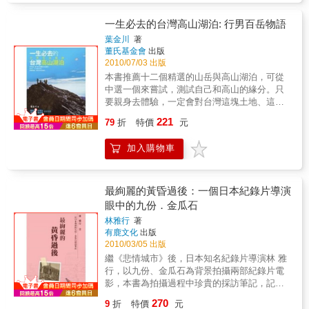
是會看到Nick詞不達意的外國人影子穿梭其
會分別於世界的兩端，但彼此追尋夢想的心是
十足的性情中人，台灣人、台灣運匠、台灣老
中。對於許多已在台灣常住或工作的外國人，
一起的。S大叔：「我沒想到我會喜歡台灣，老
闆、台灣料理、台灣茶、台灣風景……台灣的
一生必去的台灣高山湖泊: 行男百岳物語
您們大概能體會或認同Nick在書中所提到的許
實說我以前更是聽都沒聽過台灣，但人卻在台
一切，都帶給他深深的美妙共鳴，即使連賣彈
葉金川
著
多內容，當然，也可能不認同某些部份。但對
灣住下來。這裡給予我的不是驚喜，而是生活
珠汽水的少年的一句「阿里阿多」也讓他念念
董氏基金會
出版
於任何一位非台灣人的外國人，且想要嘗試另
裡的小故事，漸漸打動人心，讓人不知不覺就
不忘，感動莫名。一次又一次，他和台灣有著
2010/07/03 出版
一種生活方式的人來說，這本書提供了一扇
留在台灣了。」
窩心的心靈交會，因此也更熱切思探關乎台灣
本書推薦十二個精選的山岳與高山湖泊，可從
窗，只要你推開它，它就是另一個有趣的世
的人與人、文化、歷史的風貌。加之他有近兩
中選一個來嘗試，測試自己和高山的緣分。只
界。倘若你從未到過台灣或亞洲其它地區，那
年中國日商的第一線接觸，讓他更能實質比較
要親身去體驗，一定會對台灣這塊土地、這個
麼，我希望書中的文字與圖片能夠帶著你一起
台灣與中國的民間社會及官僚生態的差異，並
家園感到無比驕傲；你將會發現：台灣比世界
旅行，甚至觸動你開啟一趟親身體驗的台灣之
221
以滾燙的熱情祝禱台灣的未來……對他來說，
79
折
特價
元
上任何一個地方都美。
旅。
台灣，是個不可思議的，充滿魅力的「國
度」！
加入購物車
最絢麗的黃昏過後：一個日本紀錄片導演
眼中的九份．金瓜石
林雅行
著
有鹿文化
出版
2010/03/05 出版
繼《悲情城市》後，日本知名紀錄片導演林 雅
行，以九份、金瓜石為背景拍攝兩部紀錄片電
影，本書為拍攝過程中珍貴的採訪筆記，記錄
凋零的礦山榮景與礦工故事，以及兩地的優美
270
9
折
特價
元
風光，是他「著滿懷的愛情，獻給隔鄰親切台