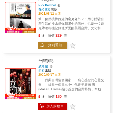
一起從日本玩家的觀點，享受臺灣的文化與美
與想法，讓TOBY重新認識家鄉與自己，「媽麻
景，重新認識不為人知的驚豔臺灣。讚嘆慶
Nick Kembel
著
馬罵」不一樣？一碗貢丸湯，不要湯？為什麼
賽尚圖文
出版
典：平溪天燈和媽祖文化，都是值得珍藏的世
要吃蚵仔煎？……所有的問號都在愛與熱血
2011/08/12 出版
界級慶典文化。驚奇原住民部落：排灣族的收
中，獲得解答！在這片土地上的我們，經常對
穫祭和卑南族的大狩獵祭帶來的不只是歡樂的
第一位當檳榔西施的龐克老外？！用心體驗台
於太多事物感到理所當然，透過本書，將會發
氣氛，更勾起許多日本回憶。驚豔離島：金
灣生活的Nick是你我眼中的老外，也是一位龐
現生活本身沒有好壞，差異在於如何讓它變得
門、馬祖和澎湖，都是不為人知的傳說仙境，
克帶著相機記錄他所愛的美麗台灣、文化和人
精彩！什麼是值得珍惜的？將由每個人的心去
尚未開發的天堂樂園。島內悠晃：有時，在花
群與全世界分享他在台灣的所見所聞Nick將帶
界定，如果想要一輩子擁有，就要盡己所能地
329
9
折
特價
元
東一個人搭著公車悠晃，四處瀏覽，也能找出
你一窺你所不知道的台灣作者Nick是加拿大
為此奮戰！本書特色★ 百萬部落格友力挺！
平時未見的小確幸。定點閒晃：在烏龍茶的故
人，我們想像中的老外，也是我們想像以外的
FACEBOOK六千粉絲同聲按讚！全呆丸人熱血
貨到通知
鄉鹿谷採茶製茶喝茶、在芒果的故鄉玉井吃芒
龐克！書中您將看到Nick是那個迷路時會在街
推薦！★ 隨書附贈「新竹尖石峇里森林溫泉渡
果冰，果然是最棒的。本書特色◎搭配日本知
上用破中文向你問路的路人。在你上班時，那
假村」之愛呆丸優惠券！★ 封面之書名標準字
名旅遊攝影家片倉佳史所拍攝的照片，全書以
個教你的小孩英文到晚上9點的老師。我有個大
為手工戳印，不一樣手感、不一樣輪廓、一樣
全彩呈現。◎因為採訪工作的關係，比臺灣遊
鼻子、毛手臂、臉部表情誇張的Nick，我連坐
台灣別記
認真愛呆丸！這不是環島遊記，卻誠懇地走在
客更容易接觸到關鍵人物，因此比一般遊記更
在捷運裡都是滿身大汗。我是那個會拿著啤酒
熟悉的生活的角落！這沒有文化交流的包袱，
廣瀨 勝
著
為深入。
在街上走的人。同時，我也是那個可能會被你
前衛
出版
卻有著法果仁對島嶼的美好見證！這絕非浪漫
或你的朋友們要求擺姿勢照相的外國人。當計
2010/09/17 出版
的愛情故事，卻以兩倍的力量與勇氣，一起愛
程車司機詢問我對台灣的看法時，我更是那個
呆丸！四年前，他們在中國麗江碰面，進而一
我與台灣這個國家 窩心感念的心靈交
詞不達意的外國人。於是，Nick寫了這本書更
起旅行；三年前，因流浪而讓彼此成為情人。
會 緣起一個日本中生代青年廣瀨 勝
完整地來回答這些問題。另一方面，因為在
TOBY：「很多時候我們其實也會規劃一些路
(Masaru Hirose)貼心感念的台灣慕情，牽動他
Nick生長的西方國家，與台灣的文化大不相
線，但不知為何，在不同的地點、遇見了不同
非寫這本《台灣別記》不可的內在動力。
180
同。在書中您將看到他提出的觀點，也許，你
9
折
特價
元
的人事物，流浪的過程便不在自己當初所想的
因著多次台灣「出張」的實地踏訪經驗，他敏
並不同意Nick在書中提到的某些看法。但Nick
計畫裡了。」他們擁有相同的流浪的靈魂，而
銳感受到「親切感」、「笑顏」、「虔誠心」
盡量以客觀的角度來描繪他眼中所愛的台灣，
加入購物車
結婚不是最後的終點，他們手上有的不是萬貫
……這些台灣人自己感覺稀鬆平常的特質，卻
並且真誠而幽默地表達他的想法，或許讀者還
家產，而是各自為目標努力的動力，或許有天
是日本人早已遺忘的「日本原風味」。他是個