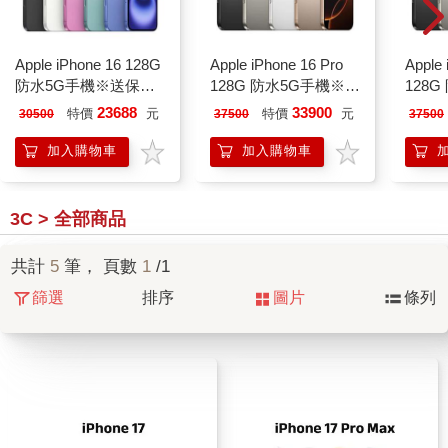
Apple iPhone 16 128G
Apple iPhone 16 Pro
Apple 
防水5G手機※送保貼
128G 防水5G手機※保
128
+保護套※
貼保套組※
貼保
23688
33900
特價
元
特價
元
30500
37500
37500
加入購物車
加入購物車
3C > 全部商品
共計
5
筆， 頁數
1
/1
篩選
排序
圖片
條列