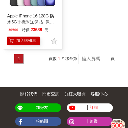
Apple iPhone 16 128G 防
水5G手機※送保貼+保護
套※
23688
特價
元
30500
加入購物車
1
頁數
1
/1
移至第
頁
關於我們
門市查詢
分紅大聯盟
客服中心
加好友
訂閱
粉絲團
追蹤