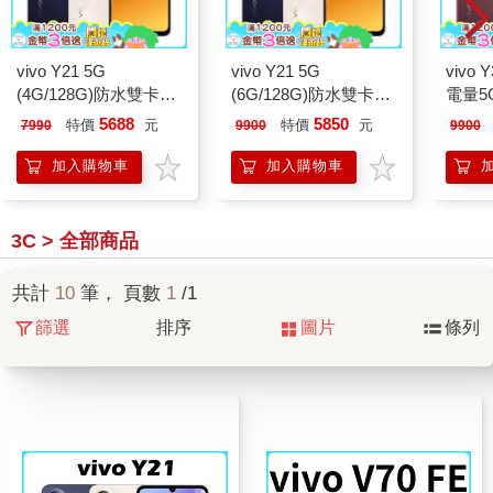
vivo Y21 5G
vivo Y21 5G
vivo 
(4G/128G)防水雙卡機
(6G/128G)防水雙卡機
電量5
※送支架+內附保護殼
※送支架+內附保護殼
架+內
5688
5850
特價
元
特價
元
7990
9900
9900
※
※
加入購物車
加入購物車
3C > 全部商品
共計
10
筆， 頁數
1
/1
篩選
排序
圖片
條列