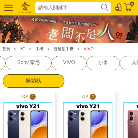
0
首頁
＞
3C
＞
手機
＞
智慧型手機
＞
VIVO
Sony 索尼
VIVO
小米
其
暢銷榜
TOP
TOP
1
2