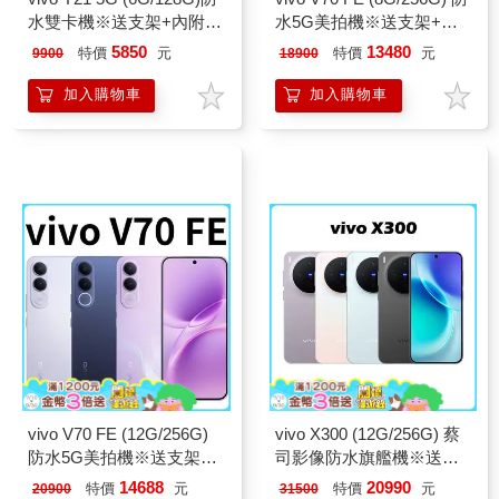
水雙卡機※送支架+內附保
水5G美拍機※送支架+內
護殼※
附保護殼※
5850
13480
特價
元
特價
元
9900
18900
加入購物車
加入購物車
vivo V70 FE (12G/256G)
vivo X300 (12G/256G) 蔡
防水5G美拍機※送支架
司影像防水旗艦機※送支
+內附保護殼※
架+內附保護殼※
14688
20990
特價
元
特價
元
20900
31500