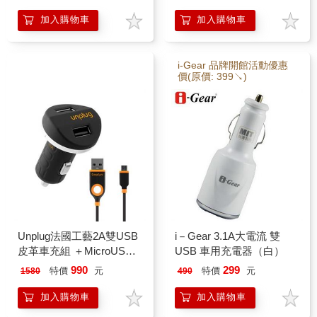
加入購物車
加入購物車
i-Gear 品牌開館活動優惠
價(原價: 399↘)
Unplug法國工藝2A雙USB
i－Gear 3.1A大電流 雙
皮革車充組 ＋MicroUSB
USB 車用充電器（白）
充電傳輸線
990
299
特價
元
特價
元
1580
490
加入購物車
加入購物車