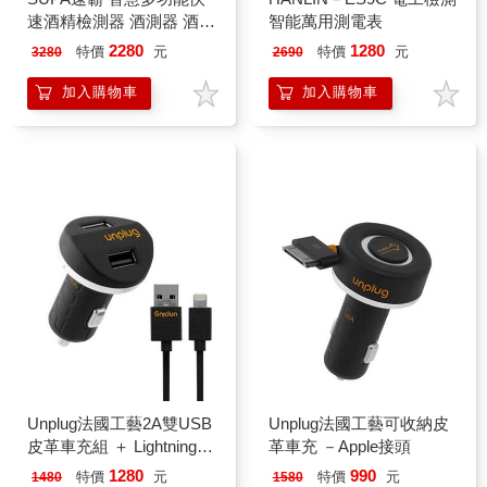
速酒精檢測器 酒測器 酒測
智能萬用測電表
棒 指揮棒
2280
1280
特價
元
特價
元
3280
2690
加入購物車
加入購物車
Unplug法國工藝2A雙USB
Unplug法國工藝可收納皮
皮革車充組 ＋ Lightning充
革車充 －Apple接頭
電傳輸線
1280
990
特價
元
特價
元
1480
1580