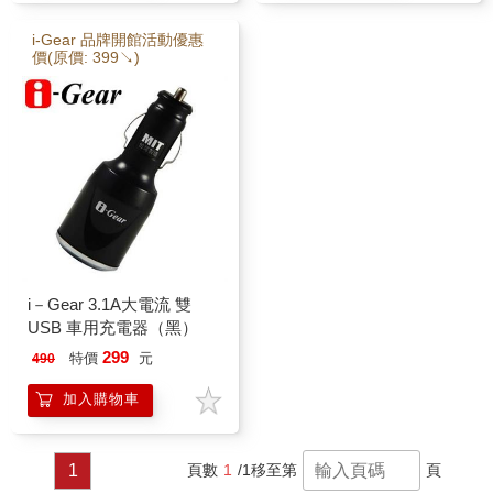
i-Gear 品牌開館活動優惠
價(原價: 399↘)
i－Gear 3.1A大電流 雙
USB 車用充電器（黑）
299
特價
元
490
加入購物車
1
頁數
1
/1
移至第
頁