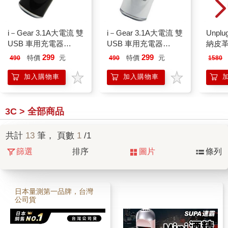
i－Gear 3.1A大電流 雙
i－Gear 3.1A大電流 雙
Unp
USB 車用充電器
USB 車用充電器
納皮革
（黑）
（白）
頭
299
299
特價
元
特價
元
490
490
1580
加入購物車
加入購物車
3C > 全部商品
共計
13
筆， 頁數
1
/1
篩選
排序
圖片
條列
日本量測第一品牌，台灣
公司貨