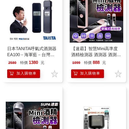
日本TANITA呼氣式酒測器
【速霸】智慧Mini高準度
EA100－海軍藍－台灣公
酒精檢測器 酒測器 酒測棒
司貨
(酒精偵測/無須吹氣管/隨
1380
888
特價
元
特價
元
2580
1099
身酒測機)
加入購物車
加入購物車