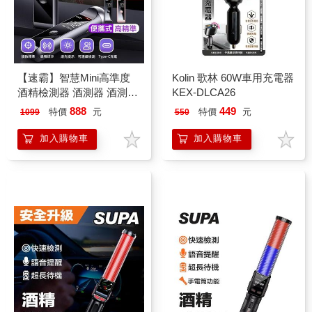
【速霸】智慧Mini高準度
Kolin 歌林 60W車用充電器
酒精檢測器 酒測器 酒測棒
KEX-DLCA26
(酒精偵測/無須吹氣管/隨
888
449
特價
元
特價
元
1099
550
身酒測機)
加入購物車
加入購物車