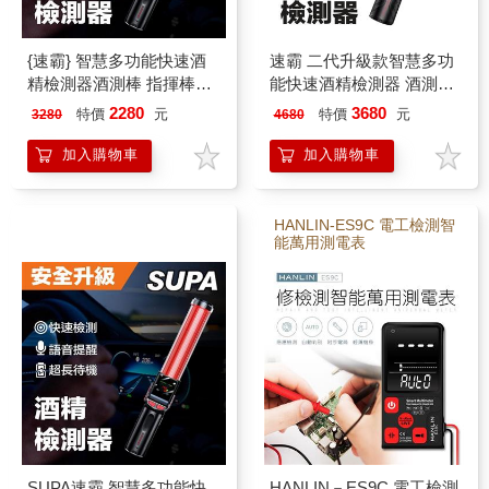
{速霸} 智慧多功能快速酒
速霸 二代升級款智慧多功
精檢測器酒測棒 指揮棒
能快速酒精檢測器 酒測器
(警察裝備 道路警示 酒精
酒測棒 指揮棒
2280
3680
特價
元
特價
元
3280
4680
檢測)
加入購物車
加入購物車
HANLIN-ES9C 電工檢測智
能萬用測電表
SUPA速霸 智慧多功能快
HANLIN－ES9C 電工檢測