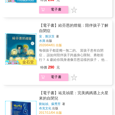
表等，能讓孩子變得更靈活、順利完成生活和
境與社會的眼光。 他們是星星的孩子，在自己
進出精神病院。據統計，自閉光譜上沒有智力
某種固執、堅持或是太隨興，配合不同的特質
意」，也不是故意做壞事。──利普斯基
學業的任務，並增加社交技能和表達能力。本
的世界裡閃閃發光。 & 安娜和芬恩是同班同
障礙的人，至今自殺率是神經典型人（即個性
找出適合的服裝。 &
&radic; 去游泳池的計畫被中斷了，兒子開始一
電子書
書特色◤ 協助自閉孩子實際操作的步驟與最詳
學，可是兩人一起玩遊戲卻不輕鬆。 芬恩常常
普遍可見者）的七倍，原因在於許多體制不利
邊哀嚎、一邊撞頭&hellip;&hellip; &radic; 第一
盡的示範收錄「達成目標不卡住」方案的指引
希望照著自己的意思，安娜覺得那樣很煩。 芬
於這類人的發揮，他們甚至連好好生活都不可
次喝到冰涼的氣泡水，亞斯男孩陷入崩潰，拒
步驟，包括目標計畫表格、表格的使用範例；A
恩知道所有關於恐龍的事情，而且他的數學超
得。 & 在這本歷時10年調查寫作的書裡，史提
絕再吃任何食物&hellip;&hellip; &radic; 問問題
計畫與B計畫如何設定；視覺提示、科技輔助的
厲害！ 但是，有時候他看不出朋友是生氣、傷
夫的觀察深刻而敏銳，生動還原每個事件及人
【電子書】給芬恩的燈籠：陪伴孩子了解
得不到確切答案，便哭泣、開口攻擊旁人。 這
應用法；書中也不斷訓練孩子懂得妥協、學會
心或害怕。 如果他看不懂，就會安靜不說話。
物，尤其他的文字溫柔細膩，深富同理，書中
自閉症
些失控行為不但讓照顧者傷透腦筋，對孩子來
穩定情緒的大事化小的技巧。同時，本書也提
芬恩的生日快到了，其實他不喜歡過生日， 因
描述的人事物，讀來更是令人感同身受的揪
說更是難言的痛苦。 其實，他們不是脾氣壞，
安．斯沃茨
著
醒家長、師長避免踩到自閉兒的地雷：無法掌
為無法預期當天會發生什麼事，這讓他感到不
心、震撼。 & 1988年的經典電影《雨人》讓大
水滴
出版
而是太「焦慮」了！ 自閉症孩子焦慮最根本的
握的「一時興起」、過度負荷的問題，並持續
安。 爺爺和安娜事先規劃芬恩的生日會，他們
眾首先認識了自閉症者的處境，而《自閉群
2020/04/01 出版
原因，往往是事情沒照著他們預設的劇本進
訓練孩子設定「腳本與計畫」，緩解日常遇上
一起度過超棒的一天。 不過，芬恩沒料到安娜
像》一書的出現，則希望促使大眾重視「自閉
行。外界的小小改變都足以令他們大腦超載，
每個孩子都是獨一無二的。 當孩子患有自閉
變動時的卡住與爆炸。◤ 多年經驗收集而來的
還安排了另一個驚喜&hellip;&hellip; 【系列特
型智能、非典型思考」長期以來的貢獻，促進
焦慮迅速累積卻無法自行排解，不一會兒便火
症， 該如何陪伴孩子跨越身心限制、勇敢前
方法，經實證能有效協助星星兒學習更有彈性
色】 & 1.完整生命課題，深具教育意義： 心靈
社會理解「可能是最大弱勢族群」的自閉者，
山爆發！ 本書作者黛博拉．利普斯基就是高功
行？ & 獻給你我身邊像芬恩這樣的孩子， 他們
與應變能力！帶領孩子學習這套「達成目標不
OK繃生命教育繪本系列，另有《這不是你的
金石堂
進而深思我們對待「不符常規之人」的態度，
能自閉症者，她以親身經驗闡述自閉症者異於
努力生活著，卻要跨越好大的一步， 去適應環
卡住」的方案是長遠之路，一路走來並不容
錯：陪伴孩子走出家庭暴力》、《我阿姨像一
更懂得欣賞他們的價值。 & 得獎紀錄 & 除了
290
特價
元
常人的感官感受和認知功能，例如視覺上習慣
境與社會的眼光。 他們是星星的孩子，在自己
易，本書不但提供實際示範，更是家長、師長
朵花：陪伴孩子認識躁鬱症》。三書皆以繪本
「山繆・強森獎」，本書出版僅年餘業已獲得
避免眼神接觸、無法同時接收多種訊息或是新
的世界裡閃閃發光。 & 安娜和芬恩是同班同
與治療師們的溫暖支持。本書也鼓勵以讚美、
形式描繪出孩子可能面臨的生活情境，國內少
以下肯定： ★2016年醫學記者協會年度圖書
電子書
的變動。 利普斯基也解說焦慮產生時要如何逐
學，可是兩人一起玩遊戲卻不輕鬆。 芬恩常常
保持正向的態度面對孩子，照顧者們也要懂得
有完整主題規劃的系列繪本，希望藉此系列繪
★2016年加州圖書獎銀牌 ★2016年艾瑞克森學
步降溫，並解析當崩潰真的發生時該如何因
希望照著自己的意思，安娜覺得那樣很煩。 芬
適時休息、尋求外界協助，唯有照顧好自己，
本規畫，幫助孩子學習幫助、同理他人、理解
院心理健康媒體人卓越貢獻獎 ★2016年美好人
應，尤其是注意身邊人員的安全、降低對自閉
恩知道所有關於恐龍的事情，而且他的數學超
才能照顧好孩子。&
孩子的心情與內在恐懼，深具教育意義。 2. 專
生圖書獎 ★2015年《紐約時報》年度好書
症者的刺激、準備應急工具包等。她特別釐清
厲害！ 但是，有時候他看不出朋友是生氣、傷
【電子書】祐見禎星：完美媽媽遇上火星
業審訂導讀，在地化的建議： 家暴、自閉症、
★2015年《金融時報》年度好書 ★2015年《衛
「崩潰」與「鬧脾氣」的差異，幫助照顧者和
心或害怕。 如果他看不懂，就會安靜不說話。
來的自閉兒
躁鬱症&hellip;&hellip;這類型繪本不少，但本系
報》年度好書 ★2015年《經濟學人》年度好書
孩子們免於從焦慮到崩潰的重複模式。 儘管提
芬恩的生日快到了，其實他不喜歡過生日， 因
列不只具備上述訴求，更在書後加入台灣相關
★2015年《富比士雜誌》年度好書 ★2015年全
劉祐禎、蘇秀芳
著
出種多獨到的觀點，但作者認為，每位自閉症
為無法預期當天會發生什麼事，這讓他感到不
領域兒童與青少年醫界、學界等專家說明，切
國公共廣播電台年度好書 ★2015年《獨立報》
布克文化
出版
者都不同，難有一套萬用因應方式。訓練他們
安。 爺爺和安娜事先規劃芬恩的生日會，他們
入角度更全面，並且提供在地化的專業建議與
年度好書 ★2015年《科技菁英》年度好書
2017/11/04 出版
了解可能的狀況，準備好「備用劇本」，是減