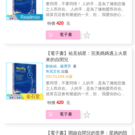
一起度過超棒的一天。 不過，芬恩沒料到安娜
書籍導讀。 3. 溫馨繪本故事，引導親子對談：
★2015年《環球郵報》年度好書 ★2015年《波
要同理，不要同情！ 人的手，是為了擁抱悲傷
緩自閉孩子情緒風暴的必備功夫。 看到作者非
還安排了另一個驚喜&hellip;&hellip; 【系列特
每個家庭都會面臨不同的挑戰，心靈OK繃系列
士頓環球報》年度好書 ★2015年《Gizmodo》
之人而存在。 人的手，是為了擁抱愛而存在。
常具體實用的處理指引，甚至極為明智地指出
色】 & 1.完整生命課題，深具教育意義： 心靈
希望讓這些敏感的問題變得可以討論。此系列
年度好書 ★2015年《國際商業時報》年度好書
就算言語會有褪逝的一天，但， 我愛你的心絕
崩潰和亂發脾氣是兩碼子事，因應之道也完全
OK繃生命教育繪本系列，另有《這不是你的
Readmoo
繪本包含一則溫馨的故事、一個遊戲和一首童
★2015年《舊金山紀事報》年度好書 ★2015年
不會磨滅。 孩子！看著你抬起頭的那一秒， 我
不一樣&hellip;&hellip;讓我感動萬分，有如曙光
錯：陪伴孩子走出家庭暴力》、《我阿姨像一
420
特價
元
詩或兒歌，期盼藉由溫馨的繪本，邀請親子們
《泰晤士高等教育雜誌》年度好書 ★2015年
相信人間有愛值得去期待！ 本書詳實記錄了患
乍現、遇上知己。因為這跟我多年（用血淚換
朵花：陪伴孩子認識躁鬱症》。三書皆以繪本
互相對談、理解，盼望帶給每一個家庭力量，
《大誌》年度好書 ★2015年《標準晚報》年度
有中度自閉症的祐禎從出生到現在的生活點
來）的實務經驗有相當多的吻合之處。「怎麼
形式描繪出孩子可能面臨的生活情境，國內少
電子書
陪伴孩子撫平內心的傷口，勇敢前行！ 【單書
好書 名人推薦 & 奧立佛・薩克斯／前言 宋
滴，一路走來家人及親友的一路陪伴，讓他從
不早點出版呢？」我心中吶喊著。
有完整主題規劃的系列繪本，希望藉此系列繪
特色】 & 1.心靈OK繃，寫給父母、照顧者和老
維村醫師／推薦序 天寶・葛蘭汀／自閉症學者
封閉的世界，找到對音樂的狂熱，進而讓新竹
&mdash;&mdash;沈君霖 吳佑佑｜宇寧身心診
本規畫，幫助孩子學習幫助、同理他人、理解
師： 本書由宇寧身心診所負責人吳佑佑醫師擔
吳佳璇／精神科醫師、作家 宋家瑩／台灣肯納
縣政府完善縣內首次特殊音樂資優鑑定制度。
所負責人 沈君霖｜ASD資深病友 林亮吟｜心禾
孩子的心情與內在恐懼，深具教育意義。 2. 專
任審訂與導讀，為此書正確性把關，並且為繪
基金會執行董事、萬芳醫院神經內科主任 幸佳
【電子書】祐見禎星：完美媽媽遇上火星
診所負責人 姜忠信｜國立政治大學心理學系教
業審訂導讀，在地化的建議： 家暴、自閉症、
本專文導讀，提供家長共讀與專業建議，帶領
慧／兒童文學作家 卓惠珠／「幫助高功能自閉
來的自閉兒
授兼系主任 彭玉燕｜台灣肯納自閉症基金會董
躁鬱症&hellip;&hellip;這類型繪本不少，但本系
親子一起了解自閉症。 2.掃描QRCode，獲知
與亞斯柏格」粉絲頁站長 林錦宏／高雄醫學大
事長 蔡文哲｜台大醫院兒童心理衛生中心主治
列不只具備上述訴求，更在書後加入台灣相關
劉祐禎、蘇秀芳
著
台灣支援團體資訊： 書末附上台灣與自閉症相
學心理系副教授兼系主任 番紅花／親子教養書
醫師 簡意玲｜台大醫院精神醫學部主治醫師
領域兒童與青少年醫界、學界等專家說明，切
布克文化
出版
關的支援團體資訊，提供讀者參考，透過掃描
籍作家 黃哲斌／新聞工作者 賴孟泉／精神科醫
&mdash;&mdash;感動推薦（按姓氏筆劃排
入角度更全面，並且提供在地化的專業建議與
2017/11/04 出版
QRCode，獲知更完整的支援團體與社福資訊。
師、多倫多大學精神醫學系及心理學系副教授
列）
書籍導讀。 3. 溫馨繪本故事，引導親子對談：
要同理，不要同情！ 人的手，是為了擁抱悲傷
& 3.當孩子有自閉症，如何幫助孩子？ 這本書
顏擇雅／出版人 難攻博士／中華科幻學會理事
每個家庭都會面臨不同的挑戰，心靈OK繃系列
之人而存在。 人的手，是為了擁抱愛而存在。
的主角芬恩讓自閉症更加具體化。事實上，自
長兼會長 & 國內外專家推薦 & 「字裡行間流露
希望讓這些敏感的問題變得可以討論。此系列
就算言語會有褪逝的一天，但， 我愛你的心絕
閉症有不同的類型。在每個孩子身上表現出來
的同理心與敏銳度世所罕見。讀來令人欲罷不
金石堂
繪本包含一則溫馨的故事、一個遊戲和一首童
不會磨滅。 孩子！看著你抬起頭的那一秒， 我
的症狀和發展障礙都不一樣，因此應該給予適
能，也將改變你對自閉症的看法。倘若您對自
420
特價
元
詩或兒歌，期盼藉由溫馨的繪本，邀請親子們
相信人間有愛值得去期待！ 本書詳實記錄了患
合每個孩子的個別引導。透過本書的專家建
閉症和人類大腦運作有興趣，千萬不要錯過這
互相對談、理解，盼望帶給每一個家庭力量，
有中度自閉症的祐禎從出生到現在的生活點
議，期盼帶來力量與支持。
本書。」&mdash;&mdash;奧立佛・薩克斯，
電子書
陪伴孩子撫平內心的傷口，勇敢前行！ 【單書
滴，一路走來家人及親友的一路陪伴，讓他從
本書〈前言〉 & 「關於自閉症的發現、概念轉
特色】 & 1.心靈OK繃，寫給父母、照顧者和老
封閉的世界，找到對音樂的狂熱，進而讓新竹
變與公眾反應，本書或許在接下來的一個世代
師： 本書由宇寧身心診所負責人吳佑佑醫師擔
縣政府完善縣內首次特殊音樂資優鑑定制度。
都會是最重要的作品。」
任審訂與導讀，為此書正確性把關，並且為繪
【電子書】開啟自閉兒的世界：星媽的陪
&mdash;&mdash;TASH.org & 「在這本精彩有