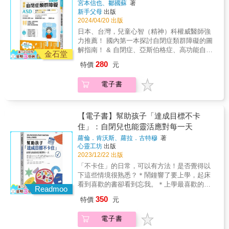
內幕和例子。 & 自閉兒是怎麼被「發現」的？
係及生活自理能力
宮本信也、鄒國蘇
著
與心力在孩子的需求上，就有機會看見他的進
重複的行為興趣及感官知覺問題是自閉症類群
而這道自閉症光譜，又是如何被拼湊起來的？
新手父母
出版
步。Q：要怎麼跟自閉症的孩子相處？A：自閉
障礙症（Autism spectrum disorder ，ASD）
& 一般普遍視里歐・肯納為最早發現自閉症的
2024/04/20 出版
症的症狀並非孩子的全部。我們要先回到對他
孩子的共同特質！根據統計，大約每100人中會
人，他對自閉症的界定也因而影響全球數十
日本、台灣，兒童心智（精神）科權威醫師強
的瞭解程度，無論是能力、行為、情緒或人
有１人有這樣的特質，這些特質可說是與生俱
年，像是：（１）自閉症極為罕見，一萬人中
力推薦！ 國內第一本探討自閉症類群障礙的圖
際。試著考量孩子的特質與需求，量身打造與
來且具持續性，嚴重者則可能導致社會生活上
僅個位數；（２）唯有孩童會有此症，青少年
解指南！ & 自閉症、亞斯伯格症、高功能自閉
他互動的方式。Q：我的孩子有自閉症，我要怎
的困擾！ 一本教養自閉症類群障礙（ASD）孩
金石堂
或成人若表現出相似症狀者都不算；以及他後
症，都統稱為自閉症類群障礙（ASD）！ ．擁
麼評估不同的治療方法？A：自閉症的療育方式
子的最佳入門書！ & 本書章節重點 第一章&&&
280
特價
元
來順應學界趨勢所提的（３）自閉症雖與先天
有驚人的記憶力 ．具有高度的專注力 ．無法理
很多元，沒有哪一種治療適合所有孩子。治療
何謂自閉症類群障礙？ 自閉症類群障礙特質與
器質性因素相關，但強勢嚴厲的父母是將孩子
解他人情緒 ．難以維持人際關係 ．無法同時做
選擇應該視改善的目標和內容決定。提醒你，
生俱來，與家長的教育方式無關。父母的特質
電子書
逼得發病的原因之一。 & 此後整整數十年，自
２件事 ．反覆執著單一事物 & 這些都是自閉症
避免盲目跟風，讓孩子在各醫院或療育機構間
可能會遺傳給孩子，有些人可能到成年後都未
閉兒的父母聽聞專家有新解釋或新療法，總竭
類群障礙（ASD）孩子的常見特質， 家長和師
疲於奔命。Q：當孩子不斷做重複動作，怎麼
察覺有自閉症類群障礙！ 第二章 自閉症類群
盡所能地帶孩子一個試過一個，疑惑、自責的
長只要理解孩子發展的優弱勢能力， 就能幫助
辦？A：孩子出現重複動作，可能是為了滿足感
障礙的孩子有什麼特質？ 自閉症類群障礙孩子
同時，往往還得面對旁人對自閉兒與家長投來
孩子發揮天賦、提升溝通及適應力， 進而讓孩
【電子書】幫助孩子「達成目標不卡
官需求、表達語言上的限制、反映焦慮或情
有三大基本特質，1難以維持人際關係2自顧自
的異樣眼光。直到英國的約翰和羅娜．維恩夫
子增加自信心，快樂地學習和成長！ & 在多重
緒，或單純想引起注意。這其實是一種自閉兒
住」：自閉兒也能靈活應對每一天
地講自己想說的事3重複動作，堅持一定的順
婦因家有自閉兒而深入研究，並與家長們長期
情境中持續有社交溝通或人際互動問題、侷限
與我們的溝通方式，需要依孩子的狀況，找出
序。 第三章 家人支持與因應措施 孩子被診斷
蘿倫．肯沃斯、蘿拉．古特穆
著
交流十年後，發現肯納的界定有蹊蹺，具備醫
重複的行為興趣及感官知覺問題是自閉症類群
合適的因應方法。◎是自閉？是亞斯伯格？是
為自閉症類群障礙後，父母該做的12件事 8大
心靈工坊
出版
學及研究專業的他們，於是翻譯了早於肯納的
障礙症（Autism spectrum disorder ，ASD）
自閉症類群障礙症？與其費勁心思澄清這些差
教養祕訣！ 第四章 在幼稚園和學校裡能做的
2023/12/22 出版
漢斯．亞斯伯格的論文，啟動診斷標準大翻
孩子的共同特質！根據統計，大約每100人中會
異，在成長的路途上，或許更該將重點放在如
事 自閉症類群障礙孩子的學校生活快樂與否，
「不卡住」的日常，可以有方法！是否覺得以
修，讓以往「不算在內」的青少年及成年自閉
有１人有這樣的特質，這些特質可說是與生俱
何有效協助孩子。我常常提醒自己，「遇見自
完全取決學校與同儕對他的態度。為了打造更
下這些情境很熟悉？＊鬧鐘響了要上學，起床
症者，也能得到社會理解及服務。 & 然而，新
來且具持續性，嚴重者則可能導致社會生活上
閉兒，我是先看到孩子，還是自閉症？」請記
友善的學習環境，需要徹底瞭解其特質與實踐
看到喜歡的書卻看到忘我。＊上學最喜歡的衣
診斷標準篩出大量自閉族人、還原實況的努
的困擾！ 一本教養自閉症類群障礙（ASD）孩
Readmoo
得，所有的自閉症狀加總起來，並不等同於孩
支援方式。 & 教養自閉症類群障礙孩子的８大
服又髒又皺，也沒有其他替代衣服，只能穿著
力，在媒體渲染下卻成了「鬧流行」，「打疫
子的最佳入門書！ & 本書章節重點 第一章&&&
子這個人。有時，孩子的診斷，就像是百貨公
350
特價
元
祕訣！ １‧一次講一件事 孩子無法同時理解2件
睡衣。＊前一晚書包沒整理，出門前才發現作
苗會導致自閉症」的不負責說法又於這時補上
何謂自閉症類群障礙？ 自閉症類群障礙特質與
司裡的品牌服飾專櫃。無論這些服飾品牌如
事，連貫性動作不要同時傳達，一件一件分開
業沒帶到，開始抓狂、到處找作業。別擔心，
一腳，人心惶惶之餘，也將研究資源和促進理
生俱來，與家長的教育方式無關。父母的特質
何，是自閉或亞斯，你需要認識的，仍然應該
電子書
說明。 ２‧用字具體 蔬菜水果等集合名詞或是
跟著本書3種執行功能技巧╳4種教學方法╳8種
解的努力踢到一旁。 & 在此同時，自閉族人也
可能會遺傳給孩子，有些人可能到成年後都未
是褪下品牌服飾後，那位具生命力的孩子，那
代名詞，孩子很難聯想及理解，要具體說出名