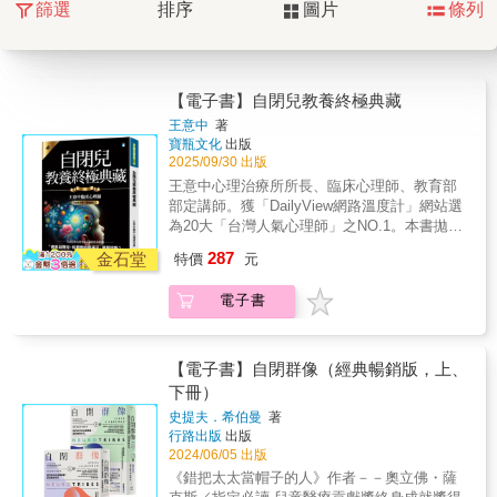
篩選
排序
圖片
條列
【電子書】自閉兒教養終極典藏
王意中
著
寶瓶文化
出版
2025/09/30 出版
王意中心理治療所所長、臨床心理師、教育部
部定講師。獲「DailyView網路溫度計」網站選
為20大「台灣人氣心理師」之NO.1。本書拋出
45個教養困境，並提供301個具體解方，幫助家
287
金石堂
特價
元
長與老師看懂自閉兒行為背後的訊號，陪孩子
走過每段看似難搞、實則求助的時刻。★內容
電子書
簡介： 【經典升級，全新修訂】────自閉兒
家長與老師必備的教養指南────「遇見自閉
兒，你看到的是孩子，還是診斷？」請記得，
所有的自閉症狀加總，並不等於這個孩子。▎8
【電子書】自閉群像（經典暢銷版，上、
大成長挑戰 × 45個困境 × 301個實用策略 ▎●●
下冊）
陪伴自閉兒，不是「把他變成別人期待的樣
史提夫．希伯曼
著
子」，而是「理解他真正想表達什麼」。▍別
行路出版
出版
忽略了！那些行為背後的警訊：．總是轉圈、
2024/06/05 出版
來回走動→其實是孩子在用重複動作安撫自
《錯把太太當帽子的人》作者－－奧立佛・薩
己。．不停拍打耳朵或頭部→因為周圍聲音太