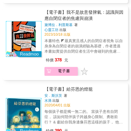
常見問題配套方案，幫助你的孩子靈活面對生
開始善用當時興起的網路工具，除了與其他族
察覺有自閉症類群障礙！ 第二章 自閉症類群
位你必須細心領會的孩子。──摘自【新版自
稱。 ３‧指示明確簡單 對孩子下的指示要具
活大小事！自閉特質的孩子們在生活中屢屢卡
人聯繫，也試著讓社會更正視他們的存在和需
障礙的孩子有什麼特質？ 自閉症類群障礙孩子
序】〈細心領會自閉兒的生命力〉
體、明確，簡單易懂。 ４‧先教他做得到的事
關，這是因為大腦執行功能（Executive
【電子書】我不是故意發脾氣：認識與因
求，以及他們異於常態但貢獻良多的特殊思維
有三大基本特質，1難以維持人際關係2自顧自
遇到挫折會失去信心，配合孩子的特質，從做
Function）遇到困難，導致天生沒有足夠的工
與才能，「神經多樣性」運動於焉誕生，為的
應自閉症者的焦慮與崩潰
地講自己想說的事3重複動作，堅持一定的順
得到的部分開始慢慢教起。 ５‧用視覺呈現 製
具來靈活應對每天面對的挑戰。「達成目標不
也是一反人類社會「治療異常」的慣性，期待
序。 第三章 家人支持與因應措施 孩子被診斷
黛博拉．利普斯基
著
作視覺圖卡或插畫，以視覺呈現，讓孩子更容
卡住」（Unstuck and On Target）是由美國國
大眾能夠尊重各種「人類作業系統」。 & 自閉
為自閉症類群障礙後，父母該做的12件事 8大
心靈工坊
出版
易理解。 ６‧不以否定方式責罵 孩子對否定句
家兒童醫學中心和知名特殊教育學校艾維蒙特
光譜裡的群像 & 書中除了爬梳肯納和亞斯伯格
教養祕訣！ 第四章 在幼稚園和學校裡能做的
2023/10/18 出版
子很敏感，請以簡短、具體的糾正，再加上肯
學校（Ivymount School）為首的專家和家長們
發現自閉症、拼湊起自閉症光譜的過程，史提
事 自閉症類群障礙孩子的學校生活快樂與否，
本書特色 ◤最真實且感人的自閉症者視角 以自
定式的建議。 ７‧預先告知計畫 明確告知時
所共同研發的治療方案，推行多年，成效卓
夫也列出了科學發展史上幾個重要轉捩點的主
完全取決學校與同儕對他的態度。為了打造更
身身為自閉症者的崩潰經驗為基礎，作者透過
間安排，可以幫助孩子習慣作息順序和時間流
著。它以極為實用、簡單的關鍵詞與腳本，陪
導人物，揭露自閉者的「非典型智能」對人類
友善的學習環境，需要徹底瞭解其特質與實踐
本書如實提供自閉症者生活中會碰到的焦慮情
動。 ８‧適合孩子特質的衣服 孩子對服裝會有
伴家長、老師、治療師協助星星兒適應生活、
Readmoo
社會做出多大貢獻。這幾個篇章都是情節緊
支援方式。 & 教養自閉症類群障礙孩子的８大
境，並以淺顯易懂的方式讓大眾了解與因應他
某種固執、堅持或是太隨興，配合不同的特質
交朋友，並在學習上漸入佳境。這個方法教孩
湊、故事性極強，單章即自成趣味的精彩之
378
特價
元
祕訣！ １‧一次講一件事 孩子無法同時理解2件
們的崩潰行為。由於是從自閉症者的角度來描
找出適合的服裝。 &
子保持彈性、學習必要的妥協、分辨主要目標
作。 & 〈第一章，克拉朋園的巫師〉：介紹了
事，連貫性動作不要同時傳達，一件一件分開
述，因此更能觸動許多有相似情況的但未能好
與次要目標、妥善規劃並循序漸進地執行，最
18世紀的「全才」科學家亨利・卡文迪希；20
電子書
說明。 ２‧用字具體 蔬菜水果等集合名詞或是
好被對待的自閉症夥伴們。 ◤最實際也有效的
後和大人一起檢視結果。更重要的是，當大人
世紀傑出科學家保羅・狄拉克的奇特個性、軼
代名詞，孩子很難聯想及理解，要具體說出名
自閉症者應對方法 千萬別小看自閉症者的堅持
也能在生活中大量示範具彈性的語言和思維，
事，以及科學創見。 & 〈第六章，電子新
稱。 ３‧指示明確簡單 對孩子下的指示要具
與崩潰！本書收錄自閉症者日常生活上會遇到
將可成為孩子的最佳模範。本書能教您的孩子
貴〉：則呈現了科幻小說崛起，乃至發明電
體、明確，簡單易懂。 ４‧先教他做得到的事
的大小狀況，如購物、換教室、看醫生；觸發
【電子書】給芬恩的燈籠
／學生／個案：＊學會妥協（&rarr;得不到最想
腦、網路的幾個關鍵人物肖像，除了他們對科
遇到挫折會失去信心，配合孩子的特質，從做
焦慮與崩潰的原因，包括環境變化、突然碰到
要的沒關係，至少不會什麼都沒有）＊把大事
安．斯沃茨
著
技想像幾近於先知般的天賦以外，也描述了他
得到的部分開始慢慢教起。 ５‧用視覺呈現 製
太多選擇或是含糊不明確的說明等。當自閉症
水滴
出版
化為小事（&rarr;突發狀況不再崩潰）＊有A計
們適應社會的諸多波折。 & 在學界發現自閉症
作視覺圖卡或插畫，以視覺呈現，讓孩子更容
照顧者（如家屬、心理專業人士）足夠了解自
2020/04/01 出版
畫也要有B計畫（&rarr;做好配套措施，學習面
之前，這群人可能被視為精神病患。自閉症發
易理解。 ６‧不以否定方式責罵 孩子對否定句
閉症的習性，就越能夠理解並幫助困在自我世
對不確定性）＊避免「一時興起」（&rarr;明辨
每個孩子都是獨一無二的。 當孩子患有自閉
現後，醫界有很長一段時間認定「成人不會有
子很敏感，請以簡短、具體的糾正，再加上肯
界的他們。 看來像是鬧脾氣的失控舉動，其實
最高目標、善用「計畫與腳本」）書中也提供
症， 該如何陪伴孩子跨越身心限制、勇敢前
自閉症」，彼時自閉光譜中的這些人即使社會
定式的建議。 ７‧預先告知計畫 明確告知時
是自閉症者太過焦慮而導致的崩潰行為！ 對於
大量極富創意的實用表格，例如設定目標計畫
行？ & 獻給你我身邊像芬恩這樣的孩子， 他們
適應不良，專業人士亦愛莫能助，他們頻遭誤
間安排，可以幫助孩子習慣作息順序和時間流
那些自閉症光譜上的人，這本書會提供你所需
表、關鍵詞與腳本、視覺化時間表、自我妥協
努力生活著，卻要跨越好大的一步， 去適應環
解、才能遭到埋沒，往往屈就低階工作，反覆
動。 ８‧適合孩子特質的衣服 孩子對服裝會有
290
要的肯定，那就是：我們不是「為了引起注
Readmoo
特價
元