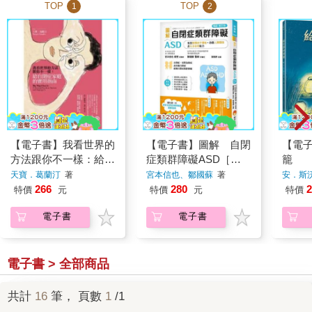
TOP
TOP
1
2
【電子書】我看世界的
【電子書】圖解 自閉
【電
方法跟你不一樣：給自
症類群障礙ASD［暢
籠
閉症家庭的實用指南
銷修訂版］
天寶．葛蘭汀
著
宮本信也、鄒國蘇
著
安．斯
266
280
2
特價
元
特價
元
特價
電子書
電子書
電子書 > 全部商品
共計
16
筆， 頁數
1
/1