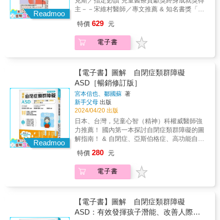
克斯／指定必讀 兒童醫療貢獻獎終身成就獎得
多，讓他難以忍受。．反覆說同一句話、發出
主－－宋維村醫師／專文推薦 & 知名書獎「山
怪聲→不是搗亂，而是用這個方式排解焦
Readmoo
繆・強森獎」（Samuel Johnson Prize）2015
慮。．只穿特定衣服、吃特定食物→因為這樣
629
特價
元
年得獎作品， 本書亦是該獎項創立以來，首部
的質地或味道讓他安心。自閉兒不是要挑戰
獲獎的科普著作， 更被《紐約時報》譽為與
你，也不是故意為難你，他的每一次情緒崩
電子書
《背離親緣》同為謳歌神經多樣性的經典著
潰，都可能是在向你求救。這些舉動常讓大人
作。 & ◆◆◆ & 「自閉症是道光譜，一旦你知
困惑，甚至忽略，而錯過了及時協助的機會。
道該留意什麼，就到處都看得到它。」 & 近
當我們願意傾聽、讀懂孩子的需求，陪伴就能
年，世界各地有越來越多的人，經診斷有「泛
【電子書】圖解 自閉症類群障礙
從挫折，轉為理解與方法。●●本書結合王意中
自閉症症候群」（ASD），根據美國官方統
ASD［暢銷修訂版］
臨床心理師多年來在早療、校園與臨床實務上
計，如今大約每44人就有1人落在自閉症光譜
的經驗，針對自閉兒常見的8大挑戰：刻板、侷
宮本信也、鄒國蘇
著
中。 & 史提夫・希伯曼為美國知名科技記者，
限與重複行為；興趣與專注；語言與溝通；情
新手父母
出版
與矽谷人士往來密切，他在2000年因為約訪高
境調適；親師溝通與學習；班級經營與融合；
2024/04/20 出版
科技領域赫赫有名的人士，感覺到自閉症者似
遊戲與人際關係；同理與接納，拋出45個教養
日本、台灣，兒童心智（精神）科權威醫師強
乎不像一般認為的那麼少見，他在調查後發
困境，並提供301個具體解方。幫助家長與老師
力推薦！ 國內第一本探討自閉症類群障礙的圖
現，自閉症「流行起來」是舉世皆然，只是原
看懂自閉兒行為背後的訊號，陪孩子走過每段
解指南！ & 自閉症、亞斯伯格症、高功能自閉
因並非盛傳的疫苗等等，而是診斷標準的改變
Readmoo
看似「難搞」、實則求助的時刻。【特別收
症，都統稱為自閉症類群障礙（ASD）！ ．擁
&mdash;&mdash;里歐・肯納所定的標準，已
280
特價
元
錄】．父母和老師最關心的15個自閉兒教養
有驚人的記憶力 ．具有高度的專注力 ．無法理
被徹頭徹尾推翻。 & 史提夫也感到好奇：以往
Q&A．泛自閉症的20個延伸協助指南★本書特
解他人情緒 ．難以維持人際關係 ．無法同時做
的標準出了什麼問題？此前幾十年，肯納的標
電子書
色：◎王意中心理師全面修訂與重新編排，推
２件事 ．反覆執著單一事物 & 這些都是自閉症
準又造成什麼影響？於是，他投入十餘年詳盡
出十年全新版。◎這本書適合誰？・家有自閉
類群障礙（ASD）孩子的常見特質， 家長和師
調查，爬梳肯納和亞斯伯格發現自閉症的歷
兒或疑似有自閉兒的父母・第一線老師與特殊
長只要理解孩子發展的優弱勢能力， 就能幫助
程，解釋他們的見解為何一人被埋沒數十年、
教育工作者◎父母和老師最關心的自閉兒教養
孩子發揮天賦、提升溝通及適應力， 進而讓孩
【電子書】圖解 自閉症類群障礙
另一人主導那麼久。他更深入不為人知的精神
Q&A：Q：自閉症會好嗎？A：雖然自閉症的症
子增加自信心，快樂地學習和成長！ & 在多重
ASD：有效發揮孩子潛能、改善人際關
醫學，乃至神經科學發展史，挖掘出諸多驚人
狀並不會隨著年齡消失，但只要我們投入時間
情境中持續有社交溝通或人際互動問題、侷限