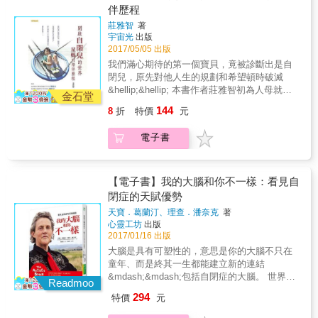
本專文導讀，提供家長共讀與專業建議，帶領
趣的書裡，史提夫・希伯曼揭開自閉症不為人
伴歷程
親子一起了解自閉症。 2.掃描QRCode，獲知
知的歷史：從迫害到怪罪父母，從《雨人》到
莊雅智
著
台灣支援團體資訊： 書末附上台灣與自閉症相
疫苗，從重事業而缺乏愛心的醫生，到被人遺
宇宙光
出版
關的支援團體資訊，提供讀者參考，透過掃描
忘的無名英雄（如蒙冤承受納粹汙名的漢斯・
2017/05/05 出版
QRCode，獲知更完整的支援團體與社福資訊。
亞斯伯格）。全書樂觀作結，見證自閉症人士
我們滿心期待的第一個寶貝，竟被診斷出是自
& 3.當孩子有自閉症，如何幫助孩子？ 這本書
奪回發言權，自行定義何謂『自閉症』，不以
閉兒，原先對他人生的規劃和希望頓時破滅
的主角芬恩讓自閉症更加具體化。事實上，自
此為『失能』，也不將這視為超越不了的困
&hellip;&hellip; 本書作者莊雅智初為人母就遇
閉症有不同的類型。在每個孩子身上表現出來
金石堂
境。無論您是對自閉症或亞斯伯格症有興趣，
到孩子被診斷出是自閉兒，原本熟悉的生活、
的症狀和發展障礙都不一樣，因此應該給予適
144
還是單純對人類行為機制感到好奇，我都非常
8
折
特價
元
規劃好的人生全都失序。更令人沮喪的是，自
合每個孩子的個別引導。透過本書的專家建
推薦這本書。」&mdash;&mdash;班尼森・歐
閉症至今無醫藥可根治。在痛苦、絕望、黑暗
議，期盼帶來力量與支持。
瑞利（Benison O&rsquo;Reilly），《澳洲自閉
電子書
中，真光照進了她的生命，她因此找到力量，
症手冊》共同作者 & 「中世紀寫出美麗書法的
看到盼望。藉著上帝的引導與幫助，她開啟了
僧侶、十八世紀精通電學的科學家卡文迪希，
自閉兒的世界，進而發展出一套陪伴和教養自
還有矽谷的很多阿宅，其實都在自閉症光譜
閉兒的法則。 莊雅智以文字記錄多年來陪伴自
【電子書】我的大腦和你不一樣：看見自
上。希伯曼重新追溯自閉症治療史，從責怪父
閉兒的歷程，期盼自己的經歷可以提供給有特
閉症的天賦優勢
母的肅殺風氣，一路檢視到當代對於神經多樣
殊兒女的家長作為鼓勵與參考。 寫這本書是為
性的正面態度。對心理學有興趣的讀者不可不
天寶．葛蘭汀、理查．潘奈克
著
了喚起社會大眾對自閉症的了解與關心，知道
心靈工坊
出版
讀。」&mdash;&mdash;天寶・葛蘭汀 「難
有許多家庭和我一樣每天面對著不同的挑戰；
2017/01/16 出版
得佳作。希伯曼匠心獨運，讓緊湊而艱澀的自
也希望鼓勵家裡有特殊孩子的家庭，為了孩子
閉症歷史，化為令人欲罷不能的精彩故事。本
大腦是具有可塑性的，意思是你的大腦不只在
一定要勇於面對困難、尋求幫助。
書必將掀起風潮，帶動廣泛討論。」
童年、而是終其一生都能建立新的連結
&mdash;&mdash;約翰・艾爾德・羅比森
&mdash;&mdash;包括自閉症的大腦。 世界知
Readmoo
（John Elder Robison），威廉與瑪麗學院神經
名的自閉症患者天寶博士，將在本書中帶領讀
294
特價
元
多樣性駐校學者，《看我的眼睛》作者 & 「故
者參觀自閉症的大腦，並走一趟自閉症基因解
事緊湊而宏大，為自閉症歷史添上華麗的一
碼之旅。 天寶博士以自己的大腦核磁共振造影