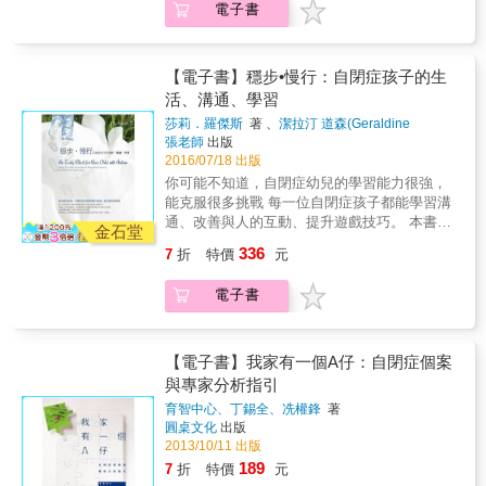
電子書
筆。」&mdash;&mdash;烏妲・弗瑞斯（Uta
（MRI）為例，除了闡述自身經驗，也解說多
Frith），倫敦大學學院（University College
次腦部掃描所帶給她的啟發。這些掃瞄為她童
London）認知發展學榮休教授 & 「『對於疾
年時期的語言發展遲緩、恐慌發作和解讀表情
病，不論是身體還是精神，我們習慣用『戰
的障礙，提供了可能的解釋。 此外，自閉症的
【電子書】穩步•慢行：自閉症孩子的生
勝』、『根治』這些用語。然而，有許多『疾
基因有如一片深不可測的沼澤，控制大腦發展
活、溝通、學習
病」是無法『除掉』的，自閉症是其中一種。
的基因碼有許多微小的變異。到底引起自閉症
莎莉．羅傑斯
著 、
潔拉汀 道森(Geraldine
對於孩子診斷出自閉症的家長而言，『矯
的是負面的風險基因，還是會受環境影響的中
Dawson
著
張老師
出版
正』、『早療』和『融合教育』造成的身體、
性基因？天寶博士以淺白的語言，為讀者介紹
2016/07/18 出版
心理及經濟壓力， 在這本書裡得到了同理
最新的遺傳學研究。 既然大腦、基因都是先天
你可能不知道，自閉症幼兒的學習能力很強，
&mdash;&mdash;『接受』原來是最好的治
的條件，自閉症患者和親友在後天能做什麼努
能克服很多挑戰 每一位自閉症孩子都能學習溝
療。 融合的最終意義不是單方面改變他們的障
力呢？ 天寶博士從最新的研究中發現，人們的
通、改善與人的互動、提升遊戲技巧。 本書以
礙，而是社會給他們多一點包容和空間，讓這
思考類型應分為三類：語言思考、圖像思考，
金石堂
「丹佛早療模式」的突破性成果為基礎，將學
些落入凡間的星星王子和公主，能夠『找到族
以及她最新發現的模式思考。了解自己是哪一
336
7
折
特價
元
習納入每天的日常活動，尤其是融入遊戲中，
人』一般的在我們周遭生活。這本書像一條時
類的思考者，除了幫助我們尊重自己的侷限，
幫助自閉症孩子自然學習。 作者有信心，本書
間的河流，我順流而下，看到了過去的淚水，
更幫助患者善用自己的優點。如此，患者就不
電子書
將協助你成為更有效能的家長、玩伴和孩子的
也吸到奮鬥的勇氣。這股歷史的河流，推著人
會被不斷改版的《精神疾病診斷與統計手冊》
第一位老師。 & 榮登美國Amazon網站「自閉
類的神經學發展前進，載著所謂『正常』和
貼上不斷變換的標籤。擺脫標籤、認出每個人
症」、「學習障礙」類暢銷書排行榜 讀者5顆
『不同』思維，學習共處，學習包容。」
的細微差異，才能發掘每位患者真正的長處、
星好評推薦 自閉症研究先驅合力撰寫令人鼓舞
【電子書】我家有一個A仔：自閉症個案
&mdash;&mdash;宋家瑩，台灣肯納基金會執
找到有意義的工作、活出最滿意的人生。 我們
的教養指南，將最先進、最優質的科學證據轉
與專家分析指引
行董事、萬芳醫院神經內科主治醫師 & 「醫學
要如何辨認出優點？其中一個方法是，應用我
化為切實可行的理念和做法： & &bull;自閉症
新知是一步一步累積調整而來，但是非專業人
提出的三種思考模式：圖像思考者、模式思考
育智中心、丁錫全、冼權鋒
著
孩子和一般孩子一樣，每分鐘都可以學習：無
士少有能夠持續追蹤它的演變，而不漏失重要
者和語言思考者。我相信，這個方法可以從根
圓桌文化
出版
論是遊戲、洗澡、用餐──真的就是你與孩子共
環節的，他們也因此可能錯失了正確認識它們
本幫助自閉症患者的教育和就業機會。
2013/10/11 出版
處的任何時間──都能協助孩子溝通和學習。 &
的機會，這本書的一大重要性就是在此。我有
&mdash;&mdash;天寶博士 本書特色 ★國內第
189
7
折
特價
元
&bull;穩步慢行才能成為最後的贏家：跟隨孩子
個孩子是一九九一年出生的泛自閉症者，這本
一本自閉症科普書籍，作者天寶博士藉由自己