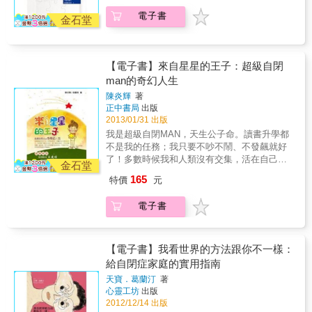
的興趣，耐心地一步一步慢慢來，安排好玩、
書敘述了ASD診斷的詳盡演進史，讓我能夠拼
的大腦掃瞄圖片，向讀者解說自閉症的大腦與
電子書
有趣的活動，本書介紹的方法將提供家長和孩
金石堂
湊原本零碎的學習過程，重新整合建構自身的
常人的相異處，以及最新的基因研究。
子愉快的教養經驗。 & &bull;不需額外投入更
血淚與知識成長，更見證了自己那ASD的孩子
多時間：父母（以及所有照顧者）以日常生活
從普遍受到誤解，轉變為漸獲理解乃至有更多
既有的互動為基礎繼續努力，以安適和自然的
人接納的縮影。能夠推薦這本書讓更多人知道
【電子書】來自星星的王子：超級自閉
方式來實踐，不需要特別的設備，也不需規劃
它，不用走我當初走過的辛苦路程，我深感榮
man的奇幻人生
特別的「教學」時間。 & &bull;不論「外在」
幸。」&mdash;&mdash;卓惠珠，「幫助高功
的治療多麼密集，最能夠提供最多語言學習機
陳炎輝
著
能自閉與亞斯柏格」粉絲頁站長 & 「希伯曼窮
會的還是家長：家長最了解自己的孩子，有強
正中書局
出版
盡心力，兼顧史料、個案、學術及民間等多種
烈的動機想要幫助孩子，本書提供的工具幫助
2013/01/31 出版
視角，拼出人類探索「自閉」的歷程。他熨平
親子持續教學相長，家長將體驗到看著孩子逐
我是超級自閉MAN，天生公子命。讀書升學都
歷史的皺摺，讓人看清原本是人類珍貴遺產的
步學會新技能的喜悅。 & &bull;家長在孩子身
不是我的任務；我只要不吵不鬧、不發飆就好
特質，由於部分專家狹私或專斷，控制「何為
上運用介入策略，能夠做得和受過訓練的治療
了！多數時候我和人類沒有交集，活在自己的
病態」的詮釋權，致使整個國度墮入暗黑逾
金石堂
師一樣好：研究顯示，家長可強化自閉症幼兒
世界裡，人們們看我，愈看愈奇怪。也許你們
七、八十年，也讓無數家庭與孩童被迫走入死
165
特價
元
的學習、遊戲、溝通、社交能力，改善行為問
都覺得我很奇怪，不過我不怕也不在意，因為
胡同。 作者極細緻又犀利的帶我們走過這些醜
題，自己也比較快樂並減輕壓力。
我是超級自閉MAN！作者夫婦育有一對特殊的
陋、錯誤、震撼、美麗、驚奇的軌跡，好一層
電子書
子女，一個資質聰穎，正朝向牙醫師之路努
一層拆掉築在你我身邊的高牆，讓我們看見那
力，一個則是自閉孤獨、亟需照顧，重度自閉
些隱於生物中多樣的古老基因，與萬物共生本
症讓他的人生既混亂又受限制。2004年作者夫
該有的壯闊之景。 誠如奧立佛・薩克斯所說，
婦寫了《生命如何轉彎》，用溫暖詳實的手法
【電子書】我看世界的方法跟你不一樣：
對自閉症和大腦有興趣的人必讀本書。實際上
講述他們教養自閉兒陳暘的過程，如今陳暘長
它不只帶來對自閉症的全新看法，也對其他正
給自閉症家庭的實用指南
大成人了，作者再度將這些年教養陳暘的點點
鋪天蓋地的標籤如發展遲緩、過動症、學習障
天寶．葛蘭汀
著
滴滴記錄下來，他們仍用十足的耐力和樂觀的
礙等，敲出同等嘹亮的警鐘。」
心靈工坊
出版
態度來面對這些挫折和困難，希望能鼓勵家有
&mdash;&mdash;幸佳慧，兒童文學作家 &
2012/12/14 出版
自閉兒或是重症病患的人們，用積極正向的態
「這本書讓我過足對心理學史的癮，也使我進