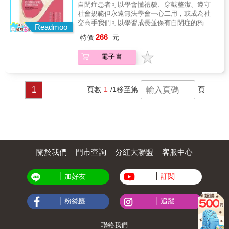
自閉症患者可以學會懂禮貌、穿戴整潔、遵守
度來面對老天爺給的珍寶！透過本書的分享，
一步去了解『神經多樣性』的觀念。在人腦演
社會規範但永遠無法學會一心二用，或成為社
可以提供所有跟自閉症孩子接觸的人參考，家
化容量限制的假設下，環境變數和資訊數量等
交高手我們可以學習成長並保有自閉症的獨特
人與陳暘的生活經驗更可以協助父母與師長找
Readmoo
卻不斷增加，腦功能特化分工似乎是有跡可循
性和怪咖本色！在自閉兒父母親的心目中，天
到相關的教養策略及問題因應方法，幫助孩子
的演化趨向，自閉頻譜中的工程師特質便是一
266
特價
元
寶是我們的英雄。她給了我們一個能夠窺見孩
成長，也鼓勵更多的家長讓生命轉個彎，勇敢
例。然而由於社會體制多由『神經典型人』主
子心靈的窗口，也讓我們重新燃起希望，看見
面對生活中的各種挑戰與喜樂。
導，這使得非典型者往往處境艱辛，一生中付
電子書
一個充滿可能性的未來。－－盧絲．蘇麗文博
出極大代價，遑論發揮長才。 試想從基因、突
士（Ruth Sullivan Ph.D），美國自閉症協會
觸、神經細胞到腦區的層次，可能交織出多少
（ASA）首任主席，「自閉症服務中心」
種行為型態。面對我們不熟悉的行為模式，向
（ASC）創辦人。天寶．葛蘭汀博士是全美頂
1
頁數
1
/1
移至第
頁
亞斯伯格借鏡，別急著分類、給『絕對的』診
尖的動物學家、暢銷書作家、演說家，也是全
斷治療，而是心態開放地去觀察、互動，從而
世界曝光率最高的自閉症患者。她的現身說
營造『包容變異』的環境，或許是較具遠見的
法，為世人打開一扇窗，讓更多人理解自閉症
作法&mdash;&mdash;期待社會能因為這本
的內心世界。天寶在自閉症圈子裡是響叮噹的
書，逐漸形成『非神經典型人』的後盾，而非
人物。她的演講總是滿場掌聲，聽眾們熱烈發
他們的後天障礙。」&mdash;&mdash;林錦
問：「為什麼我兒子不斷旋轉身體？」、「他
宏，高雄醫學大學心理系「決策神經科學實驗
為什麼摀住耳朵？」、「他為何從不看
關於我們
門市查詢
分紅大聯盟
客服中心
室」副教授 & 「就像作者一樣，初始，我從電
我？」、「什麼樣的早期教育最有效？」、
影理解自閉症，諸如《雨人》、《終極密碼
「孩子在學校打人、吵鬧、被霸凌的時候，該
戰》；後來，我從我可愛的大兒子身上，實際
加好友
訂閱
怎麼辦？」、「他找得到工作嗎？」、「他可
體驗自閉症的日常，也在閱讀裡尋找自閉症的
以獨立生活嗎？」……她的洞見總是讓父母們
身影，例如《火星上的人類學家》。然而，
熱淚盈眶，重新燃起勇氣和希望。本書中，天
粉絲團
追蹤
《自閉群像》一書讓人由遠至近，細細看見人
寶針對自閉症的生活、教育、醫療、求職、社
類神祕的心靈圖像。本書作者的新聞記者背
交各層面，提出許多「內行人」的見解。她強
景，讓這套厚書融合了動人的故事、清晰的說
調：＊ 別因自閉症的標籤，低估了孩子的潛
聯絡我們