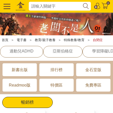
0
首頁
＞
電子書
＞
教育/親子教養
＞
特殊教養/教育
＞
自閉症
過動兒ADHD
亞斯伯格症
學習障礙L
新書出版
排行榜
金石堂版
Readmoo版
特價區
免費專區
暢銷榜