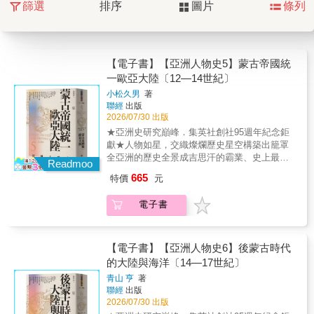
篩選
排序
圖片
條列
【電子書】【亞洲人物史5】蒙古帝國統
一歐亞大陸〔12—14世紀〕
小松久男
著
聯經
出版
2026/07/30 出版
★亞洲史研究巔峰．集英社創社95週年紀念鉅
獻★人物如星，交織燦爛歷史星空構築出籠罩
全亞洲的歷史全景成吉思汗的霸業、史上最大
Readmoo
的勢力圈空前的統一，如何改變世界？焦點人
665
特價
元
物傳記：• 成吉思汗：統一蒙古部落，開創橫跨
歐亞的帝國。• 忽必烈：元朝開國皇帝，促進中
電子書
西交流與統治整合。• 王重陽：全真道創始人，
推動道教改革與傳播。• 夢窗疎石：日本禪僧與
庭園設計師，影響禪宗文化。• 忠烈王：朝鮮王
朝君主，承蒙治理與儒學秩序。• 尼扎姆丁・奧
【電子書】【亞洲人物史6】後蒙古時代
里亞：帖木兒帝國與中亞政權重要人物。• 加
的大陸與海洋〔14—17世紀〕
查・馬達：蒙古及中亞將領，活躍於邊陲軍事
青山 亨
著
與治理。• 伊本・巴圖塔：北非旅行家，記錄伊
聯經
出版
兒汗國與廣泛亞洲文化。成吉思汗的霸業造就
2026/07/30 出版
蒙古帝國，在歐亞大陸建立前所未有的統一。