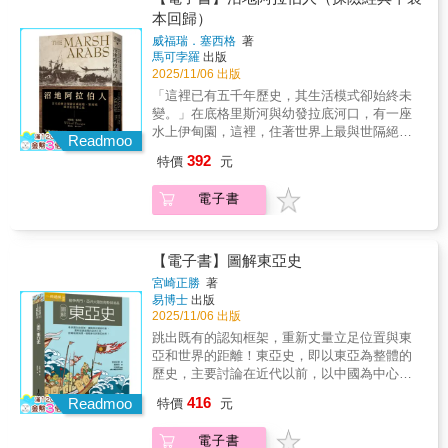
問題是，要如何取代明朝的「中華觀」，成為
主人翁阿比德與這場事故大部分人所居住的阿
給東亞憲政發展的行動指南！＝＝＝＝＝＝＝
本回歸）
正統的中華帝國？而隨著清朝逐步將統治權擴
納塔鎮（Anata），是位於約旦河西岸、目前少
＝＝＝＝＝＝【12·3韓國戒嚴大事記】▶2024
及蒙古、西藏與穆斯林地區，清朝又要怎樣君
威福瑞．塞西格
著
數巴勒斯坦人獲准居住的地區之一。自一九六
年12月3日：尹錫悅總統於晚間發表緊急談話，
馬可孛羅
出版
臨這些地方。 清朝找出了與明朝迥然不同
七年被以色列占領後開始被猶太化，人口結構
宣布全國戒嚴▶2024年12月4日：國會深夜以
2025/11/06 出版
的答案。清朝與漢人的明朝不同，不堅持華夷
和地理景觀皆被改變。以色列逐漸沒收巴勒斯
190票贊成全票通過解除戒嚴法案▶2024年1月
之辯所建構的「朝貢一元體制」，因而在其漫
「這裡已有五千年歷史，其生活模式卻始終未
坦原居民的土地，發布數百張拆除令，將城鎮
15日：公調處強制進入總統官邸拘捕尹錫悅
長的統治期間，在不同族群區域採取不同方式
變。」在底格里斯河與幼發拉底河口，有一座
的一部分併入耶路撒冷，興建了隔離牆包圍市
▶2025年1月26日：檢方正式起訴尹錫悅涉嫌領
的統治。即使到了雍正時代，清朝也提出與明
水上伊甸園，這裡，住著世界上最與世隔絕的
中心，還有屯墾區、哨站、軍事基地和種族隔
導內亂▶2025年4月4日：憲法法院經過十次辯
Readmoo
朝的永樂皇帝一樣提出了「華夷一家」的說
民族，沼地阿拉伯人 「……首度造訪沼民的情
離公路等。意外所發生的賈巴公路（Jaba
論通過尹錫悅總統彈劾案▶2025年6月3日：舉
392
特價
元
詞，但兩者在內容上卻完全相反。永樂皇帝的
景始終在我腦海縈繞：火光照在側臉上、雁群
Road），原是以色列為了方便屯墾者往返耶路
行新任總統選舉，由共同民主黨候選人李在明
華夷一家以區分華、夷為基點，而雍正皇帝則
大鳴大放、鴨子爭先恐後地搶食、男孩在黑暗
撒冷而修建的，但這條公路也是約二十萬巴勒
勝出▶2025年7月3日：國會通過戒嚴法修正
電子書
重視「一家」，而不再區分華、夷，使清朝徹
中唱著歌、划舟緩緩划下水道、夕陽在蘆葦燃
斯坦人要繞過被封鎖的耶路撒冷時的主要通
案，禁止軍警妨礙議員進入國會▶2025年12
底成為「中華」。然而，重新建構出來的全新
燒所彌漫的濃煙中依稀露出緋紅色……這是一
道，由於該道路有很多巴勒斯坦人使用，以色
月：目前，尹錫悅面臨內亂罪的刑事審判仍在
華夷秩序，雖然讓清朝得以轉化為「華」，不
個時間彷彿靜止的世界。」____威福瑞‧塞西
列便少去維護，使道路日久失修而被稱作「死
進行中……2024年12月3日，韓國總統尹錫悅突
過當新的「夷」出現時，華夷之辯的老傳統就
格 除了一九五七年外，從一年九五一年底
【電子書】圖解東亞史
亡道路」。 ★巴勒斯坦人的身分與種族迷宮 這
然宣布緊急戒嚴，全國瞬間陷入混亂。就在政
又再度復活。 隨著清帝國統治圈的擴大，
到一九五八六月，塞西格冒著被當成英國間諜
是因為以色列政府在許多主要城鎮與道路皆設
權試圖發動「親衛政變」之際，國會議員不顧
宮崎正勝
著
在不同世界採取不同統治方針的統治手段，也
的危險，數度隻身深入伊拉克南部的沼澤區，
有檢查哨，能否通過檢查哨取決於巴勒斯坦人
易博士
出版
安危翻越圍牆、市民徹夜奔赴國會，最終讓這
逐漸受到挑戰，特別當清朝所建構的新華夷秩
成為第一個既有意願、又有機會成為沼民的外
2025/11/06 出版
身分證的顏色、出生在占領區的哪個區域、年
場原本可能演變為內亂的戒嚴政變，在短短一
序在十九世紀末面臨自西方的挑戰時，整個東
人。 他與沼民共同生活，用矛叉魚、吃沾
齡、性別，以及是否曾被拘留或逮捕等。有些
百五十分鐘內瓦解。本書從這個歷史瞬間出
跳出既有的認知框架，重新丈量立足位置與東
亞都受到強烈的衝擊。在西方各國相繼前來，
了灰塵的麵包、喝水牛奶，也加入他們的打獵
地方需要向以色列當局申請許可才能進入，這
發，記錄市民、國會與司法體系如何合力守住
亞和世界的距離！東亞史，即以東亞為整體的
並展現出它們的船堅炮利下，由西方傳入，以
行列。這些阿拉伯部族所居住的，是迥然不同
也反映了巴勒斯坦自治政府只是一個「象徵性
憲法，以「集體智慧」抵擋獨裁的擴張，將民
歷史，主要討論在近代以前，以中國為中心形
「民族」為基礎的概念，遂強烈地衝擊著仰賴
的「沙漠」，他們身處一片水世界中，以大蘆
的角色」，負責核發的是以色列所認可的身分
主從危機邊緣拉回，最終完成歷史性的彈劾。■
成的相對獨立且封閉的文化圈。偌大的亞洲大
多元建構的清朝。為了在西方的壓力下尋求因
416
葦搭建浮島和錯綜複雜的水上建築，並在還不
Readmoo
特價
元
證。當意外發生後，本書主人翁阿比德與其他
以歷史現場為基礎，結合法學專業與公民行動
陸上，每個文化以不同的速度成長發展，透過
應之道，清朝捨棄原本的多元體制，轉而建構
會走路前，便學會了划獨木舟。 塞西格是
巴勒斯坦父母，都踏上了尋找子女的命運旅
的民主見證錄！本書《超越戒嚴與內亂》正是
戰爭、貿易以及文化交流，發展較快的漢文化
一元體制。然而，放棄多元統治的結果，反而
沼民口中的「醫生」，在能力所及的範圍內，
電子書
程，但對阿比德來說，因為他是曾坐牢的巴勒
這段重要歷史過程的全記錄。作者韓寅燮為首
強勢影響周邊區域，但時而又屈服於擁有強大