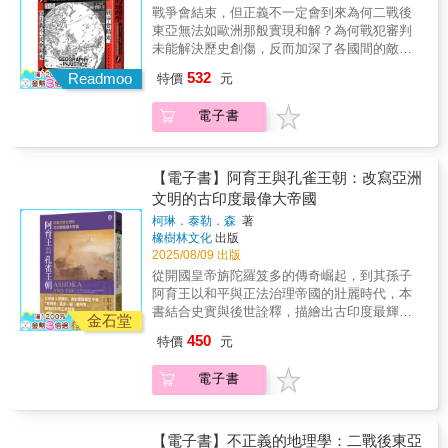
野重治／林達夫／李香蘭／山代巴叢書特色：•
出色地處理了不斷更替的談判與談判者，同時
書中收錄五十九幅珍貴的照片與插圖，圖文並
爭激發中國新民族主義》作者 芮納・米德
戰爭會結束，但正義不一定會到來為何二戰後
跨越地域，從東亞到西亞，涵蓋整個亞洲的歷
掌握住軍隊行動與戰略失誤。──卡地夫大學東
茂地呈現這段跨越信仰、文化與權力的歷史，
（Rana Mitter） 精湛的敘事……無與倫比
東亞無法如歐洲那般實現和解？為何戰犯審判
史長河。• 突出「交流」視角，深挖和平與衝突
亞史高級講師 伊恩・拉普利（Ian Rapley），
揭示帝國治理方針的深刻轉型與佛教的持續擴
地呈現了朝鮮地緣戰略位置的歷史意涵。本書
未能解決歷史創傷，反而加深了各國間的敵對
中的文化碰撞。• 匯聚現代亞洲史研究權威，打
《亞洲書評》 雄心勃勃且視野廣闊……是
展。
達成了興許只有敘事史才能完成的事：擁抱歷
情緒？◎《從人到鬼，從鬼到人：日本戰犯與
造精緻的評傳與分析。歷史不僅僅是故事，而
532
一部描繪東北亞巨變時代、全面而發人深省的
Readmoo
特價
元
史瞬間的偶然與變數，為塑造東亞現代性與轉
中國的審判》作者最新力作。◎劍橋東亞系教
是對人性的深刻關照。開啟您對亞洲文明的全
歷史著作。──加拿大外交官 馬丁・拉弗拉姆
型的過程中，所有理應被納入的行動者發聲；
授、英國國家學術院院士，從散布日、中、
新理解。
（Martin Laflamme），《日本時報》
電子書
同時深入探究個人、社會、政治與國際現實的
臺、港等地檔案重建東亞歷史記憶與裂痕。◎
情感與苦難，展現全景式的深度理解。──美國
本書特別收錄臺灣版獨家作者序「臺灣戰後正
大學韓國研究教授 Ji-Young Lee，《H-
義的悖論」。◎東京大學川島真教授、早稻田
Diplo》 《東亞大競逐1860－1910》勾勒出
大學劉傑教授、中研院社會所汪宏倫副所長、
【電子書】阿育王與孔雀王朝：改寫亞洲
從一八五○年代至一九一○年間朝鮮在亞洲所處
輔仁大學蕭道中系主任專文推薦。中日兩國對
文明的古印度最偉大帝國
位置的問題，這六十年間歷經多場戰爭與一連
二戰一直有著不同的詮釋。相較於德國直面歷
柯琳．泰勒．森
著
串規模較小的衝突與起義……本書細節豐富，
史，日本選擇淡化戰爭責任，而中國則以標舉
橡樹林文化
出版
出色地處理了不斷更替的談判與談判者，同時
南京大屠殺和攻擊靖國神社予以回應。這背後
2025/08/09 出版
掌握住軍隊行動與戰略失誤。──卡地夫大學東
不僅是自我保護的本能反應，而是東亞的戰爭
從開國皇帝旃陀羅笈多的傳奇崛起，到其孫子
亞史高級講師 伊恩・拉普利（Ian Rapley），
審判以及戰後處理的方式，給予各國詮釋這段
阿育王以和平與正法治理帝國的壯麗時代，本
《亞洲書評》 雄心勃勃且視野廣闊……是
歷史的空間。本書將二戰戰爭審判放入東亞的
書結合史實與後世詮釋，描繪出古印度最輝煌
一部描繪東北亞巨變時代、全面而發人深省的
地緣與歷史脈絡中，帶領讀者了解這段歷史如
金石堂
的歷史篇章。在西元前二五○年達到鼎盛的孔雀
歷史著作。──加拿大外交官 馬丁・拉弗拉姆
何形塑且至今依舊影響著東亞各國的局勢。讓
450
特價
元
王朝，是印度史上首個統一的帝國，疆域橫跨
（Martin Laflamme），《日本時報》
位給政治的戰爭記憶二戰結束後，全球有50多
今日的印度、巴基斯坦和阿富汗，可謂是當時
處法庭展開對日審判，在美國主導且國際法未
電子書
最強大、富裕的政權。本書聚焦該帝國最具影
臻成熟的情況下，留下大片空白與爭議。尤其
響力的君主──阿育王，他推動以宗教寬容、道
是東京大審，有人質疑：這是一場為了滿足復
德規範和動物保護為核心的「正法」治國理
仇而動用虛假的法律程序。戰後美國選擇不追
念，不僅改變了印度，也深刻影響了亞洲文明
【電子書】不正義的地理學：二戰後東亞
究天皇的責任，更在冷戰期間將日本視為地緣