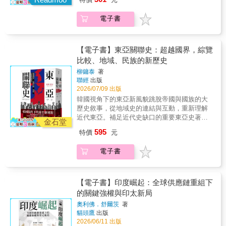
〔19—20世紀〕10. 民族解放之夢〔19—20世
越過國境，我想我們也能逐漸接近這個能夠相
國家動盪不安的根源。 ◎ 獨立記者張翠容專文
史長河。• 突出「交流」視角，深挖和平與衝突
歷史梳理與現地觀察，重新描繪這個長期被世
紀〕11. 走出世界大戰的慘禍〔19—20世紀〕
互溝通的東亞地域史。」
導讀◎《南海》作者比爾．海頓好評推薦◎ 亞
中的文化碰撞。• 匯聚現代亞洲史研究權威，打
界誤解的國度。不同於多數僅聚焦於軍政府、
電子書
12. 邁向亞洲世紀〔20—21世紀〕
馬遜書店4.8顆星評價◎ 媒體人、學者、文化工
造精緻的評傳與分析。歷史不僅僅是故事，而
民主運動或翁山蘇姬個人形象的書寫，《變臉
作者齊聲推薦 (姓名依照筆畫排列) 王雅萍【國
是對人性的深刻關照。開啟您對亞洲文明的全
的緬甸》將政治、民族、宗教、殖民歷史與經
立政治大學民族學系 副教授兼大學社會責任辦
新理解。【亞洲人物史】全套共12冊，2025年2
濟發展交織在一起，讓讀者一窺緬甸真正複雜
公室主任】、余佳璋【國立政治大學GCIT兼任
【電子書】東亞關聯史：超越國界，綜覽
月起陸續上市：1. 神話世界與古代帝國〔神話
而矛盾的樣貌。● 一本書帶你掌握緬甸的過去
副教授級專技人員】、林建甫【國立台灣大學
比較、地域、民族的新歷史
—6世紀〕2. 世界宗教圈的誕生與群雄割據的東
與未來作者理查．考科特曾任《經濟學人》東
經濟系名譽教授】、張鐵志【出版人】、陳佩
亞〔2—7世紀〕3. 歐亞大陸的東西兩帝國〔6—
南亞通訊員。不同於坊間描寫緬甸的書，多著
柳鏞泰
著
修【國立暨南國際大學東南亞學系終身特聘教
11世紀〕4. 文化的成熟與武人的崛起〔10—13
聯經
出版
眼於緬甸的政治、歷史、民族和文化，且受限
授兼東南亞研究中心主任】、蕭新煌【台灣亞
2026/07/09 出版
世紀〕5. 蒙古帝國統一歐亞大陸〔12—14世
於一定的時間框架內，《變臉的緬甸》試圖以
洲交流基金會董事長】 《變臉的緬甸》不
紀〕6. 後蒙古時代的大陸與海洋〔14—17世
深入淺出的筆法，將訪談放入歷史與政治的脈
韓國視角下的東亞新風貌跳脫帝國與國族的大
只是一本談論緬甸政治的書，更是一部帶領讀
紀〕7. 近世帝國的繁榮與歐洲〔16—18世紀〕
絡中，全景式地述說緬甸的過去與未來。● 關
歷史敘事，從地域史的連結與互動，重新理解
者理解這個國家命運轉折的時代紀實。作者理
8. 亞洲型態的完成〔17—19世紀〕9. 激盪的國
於緬甸，你我所知道與不知道的事少了翁山蘇
近代東亞。補足近代史缺口的重要東亞史著
查．考科特長年深耕東南亞議題，透過訪談、
金石堂
家建設〔19—20世紀〕10. 民族解放之夢〔19
姬的緬甸，我們還知道些什麼？這個曾經光榮
作！《東亞關聯史》將帶給讀者前所未有的東
歷史梳理與現地觀察，重新描繪這個長期被世
595
特價
元
—20世紀〕11. 走出世界大戰的慘禍〔19—20
璀璨的南亞強國，在經歷殖民統治、軍政府獨
亞史觀。由韓國重量級學者，歷時五年編寫而
界誤解的國度。不同於多數僅聚焦於軍政府、
世紀〕12. 邁向亞洲世紀〔20—21世紀〕
裁、民主改革後，將再度站上世界的舞台，重
成，探討東亞的帝國意識遺緒、分裂並行的各
民主運動或翁山蘇姬個人形象的書寫，《變臉
電子書
返往日風華。但在經濟發展與民主改革的背
國歷史，反思分裂、互相拉鋸的國與國之間，
的緬甸》將政治、民族、宗教、殖民歷史與經
後，卻有著根深柢固的族群問題即將爆發。●
是否能有更遼闊的未來之路可行？韓國地理位
濟發展交織在一起，讓讀者一窺緬甸真正複雜
民主大選後，美好的時代就會來臨？結束軍政
置特殊，不但連結大陸與島國，且有作為居中
而矛盾的樣貌。● 一本書帶你掌握緬甸的過去
府專政，似乎象徵著民主的勝利。然而，緬甸
緩衝的性質，《東亞關聯史》便是基於此調性
【電子書】印度崛起：全球供應鏈重組下
與未來作者理查．考科特曾任《經濟學人》東
要轉型為成熟的民主國家，仍有一段漫漫長
下，期待能拋開大國主義包袱，成就一本調和
的關鍵強權與印太新局
南亞通訊員。不同於坊間描寫緬甸的書，多著
路。早年殖民者為便於統治而施行的族群分
東亞地區的地域史。《東亞關聯史》講述自十
眼於緬甸的政治、歷史、民族和文化，且受限
奧利佛．舒爾茨
著
治、數十年來緬族化運動激起的族群矛盾，依
七世紀起至一九九〇年過後，長達四百餘年的
於一定的時間框架內，《變臉的緬甸》試圖以
貓頭鷹
出版
舊牽動著緬甸未來的發展。
歷史，主要分為海禁時期、帝國主義時期、冷
深入淺出的筆法，將訪談放入歷史與政治的脈
2026/06/11 出版