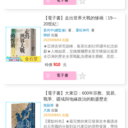
宮廷，直到日俄戰爭再度翻轉局勢。▎其他列
電子書
德川吉宗／荻生徂徠／李瀷／乾隆皇帝／阮惠
徂徠：儒學治理與學術革新，重塑近世日本秩
時期的日本，此時走在成為帝國的路上。起初
於自己的「國族自我」，並在民主與專制、自
強爭相出手──為維護自身在東亞的權益，英、
／海德爾．阿里／拉姆．莫漢．羅伊／米德哈
序。•李瀷與乾隆皇帝：從儒學復興到帝國治
推派使節前往朝鮮，望其承認明治新政權，然
由與秩序之間拉鋸。這一時期的歷史人物，不
美、法三國也加入戰局 由於興宣大院君下
特．帕夏／克涅薩熱／容閎／慈禧太后／袁世
理，東亞政治文化的縮影。•阮惠與海德爾．阿
而當時朝鮮鄙夷日方「稱皇」的要求及穿著洋
再僅是帝王將相與宗教聖者，而是更多身處邊
令鎮壓天主教勢力，並處決九名傳教士與數千
凱叢書特色：• 跨越地域，從東亞到西亞，涵蓋
里：以軍事崛起撼動帝國，越南與印度的反抗
【電子書】走出世界大戰的慘禍〔19—
服的姿態，於是對朝鮮的態度便轉向「征韓
緣與中心交界的行動者——既是民族運動的領
名教徒，法國在一八六六年向朝鮮發起懲罰性
整個亞洲的歷史長河。• 突出「交流」視角，深
之聲。•拉姆．莫漢．羅伊與米德哈特．帕夏：
論」。此後先以《江華島條約》實施經濟滲
20世紀〕
導者，也是思想觀念的實驗者。他們留學、抵
遠征，卻吃了敗仗。 英國擔心朝鮮若受俄
挖和平與衝突中的文化碰撞。• 匯聚現代亞洲史
宗教改革與憲政實驗，探索現代國家的可能。•
透，再藉《馬關條約》行主權干預，最後於一
抗、譯介、寫作，跨越殖民母國與本土之間的
姜尚中(總監修)
著 、
重松伸司
著
國控制，則俄國將入侵滿洲。為保障其在東亞
研究權威，打造精緻的評傳與分析。歷史不僅
克涅薩熱與容閎：教育先鋒走向世界，連結亞
九一○年殖民朝鮮，將整個半島納入版圖。
知識邊界，挑戰語言、階級與性別的枷鎖。共
聯經
出版
的權益，遂於朝鮮南部的巨文島成立臨時據點
僅是故事，而是對人性的深刻關照。開啟您對
洲與近代思想。•慈禧太后與袁世凱：在清帝國
俄國亟欲東擴國界，因而意識到朝鮮的戰略地
同面對的，是如何在混亂與痛苦中為亞洲社會
2025/09/04 出版
以阻斷俄國海軍補給，日後又為此進一步形成
亞洲文明的全新理解。
末路中掌權，掙扎於保守與改革之間。「亞洲
位之重。當日本的影響力日益增大，俄國也藉
尋找出路、重構人我關係、思索未來政治體制
★亞洲史研究巔峰．集英社創社95週年紀念鉅
英日同盟。 美國則與朝鮮簽訂《朝美修好
人物史」第八卷聚焦於十七至十九世紀亞洲的
由商務與外交手段進入朝鮮，獲得宮廷人士的
與文化樣貌。透過這些人的軌跡與選擇，本卷
獻★人物如星，交織燦爛歷史星空構築出籠罩
通商條約》，將朝鮮拉進大國的權力遊戲之
轉型人物，他們生於帝國秩序即將崩解之時，
信任。一八九五年閔妃遇刺身亡，高宗逃往俄
不僅描寫亞洲如何從戰爭廢墟中站起，也呈現
全亞洲的歷史全景戰亂洗禮催生覺醒、思想奔
中。日俄戰爭時更出面調停，促使雙方簽下
站在傳統與現代、東方與西方交會的歷史十字
金石堂
國公使館尋求保護，期間他任用俄國軍事顧
亞洲現代性誕生時的矛盾與困境。他們的思想
流激盪時代、亞洲現代性浴火而生焦點人物傳
《樸茨茅斯條約》，削弱俄國在遠東的勢力。
路口。有的在強勢統治中尋求變革，有的從邊
問，並給予商業特權，俄國勢力逐漸掌控朝鮮
910
特價
元
與實踐猶如一面鏡子，映照我們今日仍持續面
記：• 金性洙與金天海：在殖民體制下追尋民族
★各界好評★ 《東亞大競逐1860－1910》
陲出發擁抱世界；有的反抗殖民，有的則在制
宮廷，直到日俄戰爭再度翻轉局勢。▎其他列
對的問題：民族與國民的界線、個人與共同體
與藝術的可能性。• 蔣介石與宋氏家族：近代中
獲得最新一屆（2024年）威靈頓公爵獎章可謂
度內部追求改革。他們的思想與行動不只回應
強爭相出手──為維護自身在東亞的權益，英、
電子書
的張力、民主理想與現實政體的距離。回望這
國政權轉型的推手與象徵。• 胡適與毛澤東：從
實至名歸……將一個長期受忽視的研究領域，
當時困境，也開啟了亞洲各國探索「國家」、
美、法三國也加入戰局 由於興宣大院君下
段歷史，不只是理解過去，更是在追問今日與
文化改良到革命實踐，近代中國思想光譜的兩
成功納入了塑造今日東亞格局的帝國歷史主流
「社會」、「人民」的新篇章。本卷呈現的不
令鎮壓天主教勢力，並處決九名傳教士與數千
未來的可能。【本卷主要人物】金性洙／金天
端。• 翁山與甘地：亞洲民族解放運動的精神象
敘事之中。──英國知名國防研究學者／威靈頓
是單一國族的歷史，而是一張涵蓋整個亞洲的
名教徒，法國在一八六六年向朝鮮發起懲罰性
海／高橋 亨／岩生成一／蔣介石／宋氏一族
徵。• 摩薩台與昭和天皇：帝國秩序的挑戰者與
公爵軍事史獎章評審 麥可・克拉克（Michael
【電子書】大東亞：600年宗教、貿易、
歷史網絡：在清朝與鄂圖曼帝國調整治理策略
遠征，卻吃了敗仗。 英國擔心朝鮮若受俄
（宋美齡等）／胡適／毛澤東／翁山／甘地／
見證者。• 岩生成一與尾崎秀實：東亞政治轉折
Clarke） 席拉・賈格為現代東亞帝國競爭
戰爭、疆域與地緣政治的動盪歷史
的同時，日本、朝鮮、越南、印度與東南亞也
國控制，則俄國將入侵滿洲。為保障其在東亞
穆罕默德．摩薩台／昭和天皇／尾崎秀實／中
中的異見與行動。• 中野重治與林達夫：知識人
寫下了一段宏大的敘事，成功展現出朝鮮對該
面對貿易擴張、軍事衝突與思想激盪的挑戰。
的權益，遂於朝鮮南部的巨文島成立臨時據點
熊顯華
著
野重治／林達夫／李香蘭／山代巴叢書特色：•
如何在時代的縫隙中堅守思考與書寫。• 李香蘭
區域的重要性遠超過以往認知。──美國漢學家
這些交錯的經驗，編織出「亞洲型態」逐漸成
以阻斷俄國海軍補給，日後又為此進一步形成
大旗
出版
跨越地域，從東亞到西亞，涵蓋整個亞洲的歷
與山代巴：女性身影在民族、性別與國家敘事
裴士鋒（Stephen R. Platt），《華爾街日
形的脈絡。《亞洲型態的完成》探討近世亞洲
2025/09/01 出版
英日同盟。 美國則與朝鮮簽訂《朝美修好
史長河。• 突出「交流」視角，深挖和平與衝突
中的複雜交錯。本卷描繪二十世紀前五十年間
報》 在時間跨度與多國視角的架構下，本
如何在全球化初潮與西力東漸的壓力下，逐步
通商條約》，將朝鮮拉進大國的權力遊戲之
【重點特色】★最完整的東亞發展史本書講述
中的文化碰撞。• 匯聚現代亞洲史研究權威，打
的亞洲風景，一個飽經兩次世界大戰與殖民體
書對無數政治辯論、外交談判與軍事衝突的細
形成各自的現代政治文化與社會樣貌。從教育
中。日俄戰爭時更出面調停，促使雙方簽下
自元帝國的分裂到近代東亞的局勢發展，帶領
造精緻的評傳與分析。歷史不僅僅是故事，而