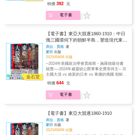
民族，沼地阿拉伯人 「……首度造訪沼民的情
392
特價
元
越圍牆進入議場表決，才得以迅速終結戒嚴。
景始終在我腦海縈繞：火光照在側臉上、雁群
自1948年成立以來，韓國堪稱是東亞經歷戒嚴
大鳴大放、鴨子爭先恐後地搶食、男孩在黑暗
電子書
次數最多的國家。韓國憲法也在戒嚴、內亂與
中唱著歌、划舟緩緩划下水道、夕陽在蘆葦燃
威權統治下不斷扭曲與重生，才形成如今完備
燒所彌漫的濃煙中依稀露出緋紅色……這是一
的樣貌。既有李承晚強行修憲延任、朴正熙以
個時間彷彿靜止的世界。」____威福瑞‧塞西
「維新憲法」鞏固獨裁，使憲法淪為權力工
格 除了一九五七年外，從一年九五一年底
【電子書】東亞大競逐1860-1910：中日
具；也有「四一九民主革命」、「光州民主化
到一九五八六月，塞西格冒著被當成英國間諜
俄三國環伺下的朝鮮半島，塑造現代東亞
運動」等，人民以抗爭逐步實踐憲法精神，為
的危險，數度隻身深入伊拉克南部的沼澤區，
權力版圖的另一場大博弈
席拉．賈格
著
民主化累積能量。到了1987年的「六月抗
成為第一個既有意願、又有機會成為沼民的外
麥田
出版
爭」，國民終於迫使全斗煥讓步，無法像過去
人。 他與沼民共同生活，用矛叉魚、吃沾
2025/09/06 出版
那般強行發動戒嚴；隨後實現的第九次修憲，
了灰塵的麵包、喝水牛奶，也加入他們的打獵
─2024年美國政治學會賈維斯－施羅德最佳書
即加入了包含總統直選、國會過半數決議可解
行列。這些阿拉伯部族所居住的，是迥然不同
籍獎──2024年威靈頓公爵軍事史獎章得主─ 宗
除戒嚴，以及設立可審理總統彈劾案的憲法法
的「沙漠」，他們身處一片水世界中，以大蘆
主國大清 vs 維新的日本 vs 東擴的俄國 朝鮮半
院；而2017年的朴槿惠就是韓國史上首位被憲
葦搭建浮島和錯綜複雜的水上建築，並在還不
金石堂
島的處境，牽動著整個東亞的命運！ 吳政緯
法法院裁定罷免的總統。■憲法並非冷冰冰的條
會走路前，便學會了划獨木舟。 塞西格是
644
特價
元
中央研究院歷史語言研究所博士後研究員周雪
文，而是活在每一位公民心中的共同契約！本
沼民口中的「醫生」，在能力所及的範圍內，
舫 輔仁大學歷史學系兼任教授長谷川正人
書同時也是一部「公民哲學書」，展示了法律
為沼民們解決身體上的病痛，甚至為他們行神
電子書
國立臺灣大學歷史學系助理教授曾寶滿 國立
不僅是冷峻的條文，也是一種集體意識的展
聖的「割禮」；他也是沼民的朋友，無論他的
臺灣大學歷史學系助理教授廖敏淑 國立政治
現：當人民理解憲法、捍衛憲法，民主才得以
「酋長舟」划到哪裡，總有熱忱的「客房」主
大學歷史學系副教授兼人文中心主任──專業推
存續。作者強調「國民守護國會、國會守護國
人等著他；他更是沼民的家人，他為四位舟童
薦 外交攻防╳軍事分析╳敘事史，再探現代東
【電子書】東亞大競逐1860-1910
民」的信念，為12月3日當晚國民與國會罕見地
準備聘金、談婚約，甚至捲入「血仇」的糾紛
亞與帝國爭霸的新視角 作者席拉・賈格以
打破意識形態的分裂團結一致，下了最合適的
中…… 而這一切純粹是為了「自娛」，為
席拉．賈格
著
十九世紀中期至二十世紀初期的朝鮮半島為舞
注腳。從戒嚴現場到憲法法院判決彈劾，從社
麥田
出版
了再次擁抱他所喜愛的阿拉伯人，為了了解一
台，講述了一場規模不亞於英俄大博弈的「東
群媒體發文到國會現場見證，韓寅燮將法律語
2025/09/06 出版
種即將消逝的生活方式，也為了體驗沼地裡大
亞大競逐」。其以敘事史筆法展開書寫，將各