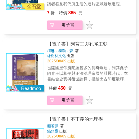
制劇變的年代。西方帝國權力崩解之際，亞洲
節掌握極為到位，是這些事件的重要資料庫。
改革到宗教振興，從軍事動員到外交實踐，這
《樸茨茅斯條約》，削弱俄國在遠東的勢力。
讀者看見我們所生活的這片區域發展進程。★
是對人性的深刻關照。開啟您對亞洲文明的全
各地開始思索現代化方向。民族主義席捲各
金石堂
同時，將朝鮮的競爭重新置於俄國擴張，以及
些人物的抉擇與經歷，塑造了今日亞洲的雛
★各界好評★ 《東亞大競逐1860－1910》
精美彩圖96張收錄相關人物及器物畫作或照
新理解。
地，與之共生或對立的是革命運動、社會改
由此引發的利益衝突之中……無論以何種角度
385
7
折
特價
元
形，也為理解當代亞洲困境與希望提供關鍵視
獲得最新一屆（2024年）威靈頓公爵獎章可謂
片，讓讀者從中身歷其境，感受那些影響東亞
革、甚至殖民地內部的知識激盪。亞洲各國透
閱讀，賈格的敘事都是一部鉅作。──德州大學
角。【本卷主要人物】羽地朝秀／雨森芳洲／
實至名歸……將一個長期受忽視的研究領域，
歷史的關鍵。
過獨立運動、語言運動與思想實踐，形塑出屬
亞洲研究與人類學教授 羅伯特・奧本海姆
電子書
德川吉宗／荻生徂徠／李瀷／乾隆皇帝／阮惠
成功納入了塑造今日東亞格局的帝國歷史主流
於自己的「國族自我」，並在民主與專制、自
（Robert Oppenheim），《世界史亞洲評
／海德爾．阿里／拉姆．莫漢．羅伊／米德哈
敘事之中。──英國知名國防研究學者／威靈頓
由與秩序之間拉鋸。這一時期的歷史人物，不
論》 在東亞歷史中，韓國的角色長期以來
特．帕夏／克涅薩熱／容閎／慈禧太后／袁世
公爵軍事史獎章評審 麥可・克拉克（Michael
再僅是帝王將相與宗教聖者，而是更多身處邊
一直被忽視。賈格以精彩的分析與縝密的研
凱叢書特色：• 跨越地域，從東亞到西亞，涵蓋
Clarke） 席拉・賈格為現代東亞帝國競爭
【電子書】阿育王與孔雀王朝
緣與中心交界的行動者——既是民族運動的領
究，揭示韓國的命運其實對於十九世紀的亞洲
整個亞洲的歷史長河。• 突出「交流」視角，深
寫下了一段宏大的敘事，成功展現出朝鮮對該
導者，也是思想觀念的實驗者。他們留學、抵
柯琳．泰勒．森
著
格局，以及一路延續至二戰的動盪區域政治具
挖和平與衝突中的文化碰撞。• 匯聚現代亞洲史
區域的重要性遠超過以往認知。──美國漢學家
橡樹林文化
出版
抗、譯介、寫作，跨越殖民母國與本土之間的
有關鍵性影響。這是東亞歷史與地緣政治讀者
研究權威，打造精緻的評傳與分析。歷史不僅
裴士鋒（Stephen R. Platt），《華爾街日
2025/08/09 出版
知識邊界，挑戰語言、階級與性別的枷鎖。共
不可錯過的重要之作。──《正義之戰：中日戰
僅是故事，而是對人性的深刻關照。開啟您對
報》 在時間跨度與多國視角的架構下，本
同面對的，是如何在混亂與痛苦中為亞洲社會
爭激發中國新民族主義》作者 芮納・米德
從開國皇帝旃陀羅笈多的傳奇崛起，到其孫子
亞洲文明的全新理解。
書對無數政治辯論、外交談判與軍事衝突的細
尋找出路、重構人我關係、思索未來政治體制
（Rana Mitter） 精湛的敘事……無與倫比
阿育王以和平與正法治理帝國的壯麗時代，本
節掌握極為到位，是這些事件的重要資料庫。
與文化樣貌。透過這些人的軌跡與選擇，本卷
地呈現了朝鮮地緣戰略位置的歷史意涵。本書
書結合史實與後世詮釋，描繪出古印度最輝煌
同時，將朝鮮的競爭重新置於俄國擴張，以及
不僅描寫亞洲如何從戰爭廢墟中站起，也呈現
達成了興許只有敘事史才能完成的事：擁抱歷
的歷史篇章。在西元前二五○年達到鼎盛的孔雀
由此引發的利益衝突之中……無論以何種角度
450
Readmoo
特價
元
亞洲現代性誕生時的矛盾與困境。他們的思想
史瞬間的偶然與變數，為塑造東亞現代性與轉
王朝，是印度史上首個統一的帝國，疆域橫跨
閱讀，賈格的敘事都是一部鉅作。──德州大學
與實踐猶如一面鏡子，映照我們今日仍持續面
型的過程中，所有理應被納入的行動者發聲；
今日的印度、巴基斯坦和阿富汗，可謂是當時
亞洲研究與人類學教授 羅伯特・奧本海姆
電子書
對的問題：民族與國民的界線、個人與共同體
同時深入探究個人、社會、政治與國際現實的
最強大、富裕的政權。本書聚焦該帝國最具影
（Robert Oppenheim），《世界史亞洲評
的張力、民主理想與現實政體的距離。回望這
情感與苦難，展現全景式的深度理解。──美國
響力的君主──阿育王，他推動以宗教寬容、道
論》 在東亞歷史中，韓國的角色長期以來
段歷史，不只是理解過去，更是在追問今日與
大學韓國研究教授 Ji-Young Lee，《H-
德規範和動物保護為核心的「正法」治國理
一直被忽視。賈格以精彩的分析與縝密的研
未來的可能。【本卷主要人物】金性洙／金天
Diplo》 《東亞大競逐1860－1910》勾勒出
念，不僅改變了印度，也深刻影響了亞洲文明
【電子書】不正義的地理學
究，揭示韓國的命運其實對於十九世紀的亞洲
海／高橋 亨／岩生成一／蔣介石／宋氏一族
從一八五○年代至一九一○年間朝鮮在亞洲所處
的發展。作者柯琳‧泰勒‧森運用豐富的史料與考
顧若鵬
著
格局，以及一路延續至二戰的動盪區域政治具
（宋美齡等）／胡適／毛澤東／翁山／甘地／
位置的問題，這六十年間歷經多場戰爭與一連
古證據，深入描寫孔雀王朝從興起到衰落的歷
貓頭鷹
出版
有關鍵性影響。這是東亞歷史與地緣政治讀者
穆罕默德．摩薩台／昭和天皇／尾崎秀實／中
串規模較小的衝突與起義……本書細節豐富，
程，並揭示其對東南亞乃至希臘的深遠影響。
2025/08/09 出版
不可錯過的重要之作。──《正義之戰：中日戰