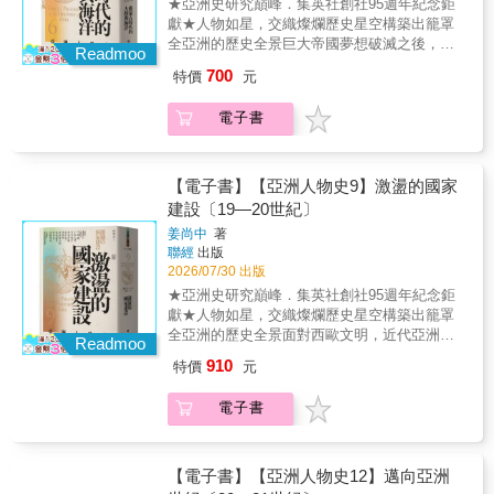
★亞洲史研究巔峰．集英社創社95週年紀念鉅
本卷描繪十二至十四世紀的亞洲版圖：從契
獻★人物如星，交織燦爛歷史星空構築出籠罩
丹、蒙古，到帖木兒與蒙兀兒，游牧民族憑藉
全亞洲的歷史全景巨大帝國夢想破滅之後，歐
卓越的軍事征服與完善的政治制度，橫跨整個
Readmoo
亞大陸的交流與文化重構焦點人物傳記：• 帖木
歐亞大陸，建立穩定而廣闊的統合秩序，使東
700
特價
元
兒：中亞軍事領袖，建帖木兒帝國，撒馬爾罕
西亞各地的社會與經濟能在統一的框架下運
成為伊斯蘭文化中心。• 巴布爾：帖木兒後裔，
行。蒙古帝國不僅掌控疆域，更促進文化、科
電子書
在北印度建立蒙兀兒帝國。• 穆罕默德二世：鄂
技、經濟與知識的交流。從大都的陸路與海路
圖曼蘇丹，振興帝國並滅拜占庭。• 俺答汗：北
通商，到伊本．巴圖塔與鄭和等遠行者的旅行
元蒙古汗王，皈依藏傳佛教，推動蒙古佛教
紀錄，都展現帝國跨地域的影響力與交通網絡
化。• 鄭和：明代航海家，七下西洋，促進海上
【電子書】【亞洲人物史9】激盪的國家
的安全與便利。作為「文化集散中心」，帝國
貿易與朝貢。• 王陽明：明代思想家，心學創立
建設〔19—20世紀〕
使不同血統、文化背景的知識人、工匠與商人
者，影響東亞儒學。• 李成桂：朝鮮建國者，確
互通有無，累積的技術與資訊被活用於統治，
姜尚中
著
立儒家治國秩序。• 足利義滿：室町幕府將軍，
也深刻改變各地文化景觀與社會生活。書中介
聯經
出版
推動政治與外交。• 黎聖宗：越南君主，振興新
紹的每一位人物都呼吸過蒙古時代的空氣，他
2026/07/30 出版
儒教，強化中央集權。• 佩德羅．保提斯塔．布
們活躍的地點從西方的摩洛哥到東方的日本不
★亞洲史研究巔峰．集英社創社95週年紀念鉅
拉斯克斯：菲律賓傳教士，推動天主教扎根。
等。雖然各人與帝國的關聯性、立場與區域不
獻★人物如星，交織燦爛歷史星空構築出籠罩
《後蒙古時代的大陸與海洋》描繪十四至十七
同，但若能從中體會他們的互動與影響，就能
全亞洲的歷史全景面對西歐文明，近代亞洲國
世紀的亞洲，承接蒙古帝國統一歐亞後的世界
Readmoo
理解蒙古帝國如何從遊牧崛起，掌握世界史的
家的抉擇末代帝國登場，激起東亞秩序的複雜
版圖。雖然蒙古帝國解體，但其影響依然深
910
特價
元
主導權，改寫歐亞大陸歷史，並成為一個既推
波瀾焦點人物傳記：• 崔濟愚：朝鮮知識分子與
遠：中亞自詡為蒙古繼承者的勢力活躍於西亞
動征服擴張，也促進文化與知識交融的跨域舞
改革者，致力於現代化與國家自強。• 朝鮮高
與南亞，東亞係由明朝建立中央集權的華夷秩
電子書
台。【本卷主要人物】成吉思汗／忽必烈／拉
宗：朝鮮王朝末代君主，面對西方壓力與內政
序，海陸網絡則促進貿易與文化流通，塑造各
施德丁／關漢卿／王重陽／丘長春／北條泰時
改革的挑戰。• 福澤諭吉：教育家與思想家，倡
地近代「傳統」的文化結構。北元政權的蒙古
／夢窗疏石／忠烈王／尼扎姆丁．奧里亞／加
導西學與文明開化理念，影響近代日本。• 澀澤
逐步佛教化，中亞帖木兒帝國的建立與衰退，
查．馬達／伊本．巴圖塔／伊本．阿拉比／伊
榮一：實業家與經濟改革先驅，建立日本現代
【電子書】【亞洲人物史12】邁向亞洲
以及蒙兀兒帝國在印度的崛起，都標誌著遊牧
本．泰米葉叢書特色：• 跨越地域，從東亞到西
資本主義基礎。• 伊藤博文：政治家，參與明治