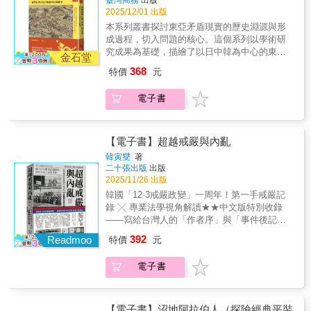
臺灣商務
出版
進一步將故事置於「白蒙兀兒」現象的廣闊脈
實與一段刻骨銘心的戀愛故事相互滲透，彼此
或救護車趕來。由於火勢猛烈，現場民眾奮不
2025/12/01 出版
絡中，勾勒出那些採納印度服飾、語言與習俗
增添層次深度。達爾林普的敘事節奏如驚悚小
顧身自行救援孩童，一名巴勒斯坦人激動地向
的歐洲人，如何動搖了殖民統治所欲維持的種
本系列叢書探討東亞矛盾現實的歷史淵源與形
說般緊湊……更重要的是，本書展現了學識、
姍姍來遲的以色列救援人員大罵，反遭以軍圍
族與權力界線。像「印度教徒史都華」與帶著
成過程，切入問題的核心。這個系列以學術研
文筆與洞見的華麗交鋒。簡短評論難以盡述其
毆。現場一片混亂，受傷的孩童被送往耶路撒
十三位印度妻子乘象散步的大衛・奧克特洛尼
究成果為基礎，描繪了以日中韓為中心的東亞
多重卓越之處，只能說達爾林普一舉超越多數
冷和約旦河西岸的不同醫院，但巴勒斯坦傷者
金石堂
爵士，便是這種文化融合的鮮活代表。透過大
衝突與和解歷史的核心。 這是本叢書的第
歷史學家與小說家的非凡成就，簡直令人驚
需要經過批准才能進入設備較好的以色列醫
368
特價
元
量未曾翻譯的波斯文、烏爾都文與英文檔案，
一冊，重點在介紹清朝歷史。作者從動盪的東
嘆。——法蘭克•麥克林《星期日獨立報》
院。有些孩童失蹤了，有些孩童不知道被送去
本書揭露了一段被歷史忽略的愛情、背叛與文
亞視角出發，描繪出豐臣秀吉出兵朝鮮以降，
哪間醫院，有些燒焦了的孩童屍體一時無法確
電子書
化交涉的故事。這是一個宗教、文化與政治身
直到近代日俄戰爭為止的東亞世界。並企圖從
認身分，心急如焚的父母展開了尋找孩子的艱
分並非固定不變，而是流動可變的時代，也是
中發掘出東亞國家之間，長久的文化與政治糾
辛之旅。 本書從這場突如其來的車禍展開，猶
一個顛覆帝國二元對立的混雜世界。 人們通常
葛，並據以瞭解當前東亞領土爭議與情感糾葛
太裔美國記者薩拉爾仔細追蹤多位牽連其中的
認為愛情與戰爭分屬不同領域，除非是托爾斯
的根源。 明朝以儒教為基礎，區分「中
【電子書】超越戒嚴與內亂
當事人，包括受害者父母、現場救援者、醫
泰的作品，否則我們不期待兩者交織。這部傑
華」和「夷狄」，建構起「朝貢一元體制」，
生、救護人員、以巴雙方官員、隔離牆總設計
韓寅燮
著
作的成就之一，在於威廉•達爾林普如何將這兩
為東亞秩序體系奠下基礎。這種「僵化」秩序
二十張出版
出版
師、以色列醫院人員等，他們的人生際遇都反
大主題渾然天成地熔鑄，使英國征服印度的史
體系，到了十六世紀，隨著明朝內外問題日益
2025/11/26 出版
映出以巴地區的生存實況。 作者意識到這場看
實與一段刻骨銘心的戀愛故事相互滲透，彼此
嚴重，這個體系也開始動搖。渴求中國物產的
似偶然發生的交通事故，實質與整個巴勒斯坦
韓國「12·3戒嚴政變」一周年！第一手戒嚴記
增添層次深度。達爾林普的敘事節奏如驚悚小
日本以走私的方式，打破海禁與朝貢貿易的限
民族的當下處境緊密相連。他一步步追尋這些
錄 ╳ 專業法學視角解讀★★中文版特別收錄
說般緊湊……更重要的是，本書展現了學識、
制，使「朝貢一元體制」喪失實質功能。明朝
各自有著不同背景和種族人士，進行了大量調
——寫給台灣人的「作者序」與「事件後記」
文筆與洞見的華麗交鋒。簡短評論難以盡述其
北鄰的蒙古也屢屢跨越長城，迫使明朝承認對
查與訪談，梳理出意外背後錯綜複雜的種族、
★★首爾大學法學權威韓寅燮教授——全面剖
多重卓越之處，只能說達爾林普一舉超越多數
392
蒙古有利的貿易條件。東亞的勢力開始變得多
Readmoo
特價
元
政治與歷史因素，同時以受害者之一的阿比德
析尹錫悅之亂的幕後衝擊韓國史研究權威朱立
歷史學家與小說家的非凡成就，簡直令人驚
元，既有秩序也變得無法維持治安，因而呈現
與米拉德父子為主軸，揭開多段交織著生命、
熙教授──專業審定★當總統成為內亂的主謀，
嘆。——法蘭克•麥克林《星期日獨立報》
出動蕩不安的狀態。 在此背景下，興
電子書
愛情、家族和歷史的私密故事，為以巴之間無
誰能守護憲法？重新思考「戒嚴」一詞背後的
起於遼東的滿洲族建立大清國，並在因緣際會
休止的爭鬥提供了一幅不限於種族敘事的人性
歷史陰影，發現憲政體制在關鍵時刻的韌性；
之下，以「蠻夷」身分入關統治漢族，從而成
卷軸，幫助我們理解這個目前戰況激烈之地人
以法學視角，記錄人民如何在危機中守護民
為「中華」正統。入關後的清朝，首先面臨的
民的真實境況。 ★事故發生的場景與歷史脈絡
主！本書不只是韓國戒嚴周年啟示錄，更是獻
【電子書】沼地阿拉伯人（探險經典平裝