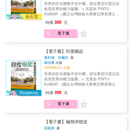
戰時期和後冷戰時期。探討的國家分為三類：
絡中，全景式地述說緬甸的過去與未來。● 關
世界的目光都集中在中國，卻沒看見印度正在
1. 東亞的中心：中國。2. 以中國為模仿對象並
於緬甸，你我所知道與不知道的事少了翁山蘇
改寫世界的權力版圖。⌾ 沈英杰 PINTU
承繼小中華意識的小中心：朝鮮、日本、越
姬的緬甸，我們還知道些什麼？這個曾經光榮
KUMAR （國立台灣師範大學東亞學系博士候
南。3. 帝國化過程中被合併、統合的周邊地
金石堂
璀璨的南亞強國，在經歷殖民統治、軍政府獨
選人）專文推薦⌾ 黃宗鼎（國防安全研究院副
區：蝦夷、琉球、占婆、臺灣、內蒙古、西藏
399
特價
元
裁、民主改革後，將再度站上世界的舞台，重
研究員）專文導讀⌾ 一本同時書寫印度歷史傷
等。以「關聯」與「比較」的方式，並陳各國
返往日風華。但在經濟發展與民主改革的背
痕、社會現場與國際戰略的深度報導。 談到
歷史、編織出並時行進的脈絡，並鋪展出串連
電子書
後，卻有著根深柢固的族群問題即將爆發。●
印度，我們很容易先想到貧窮、髒亂、歧視等
其中的文化、宗教、貿易的網絡，探詢中心與
民主大選後，美好的時代就會來臨？結束軍政
刻板印象，或許這些印象太過深刻，使我們常
邊緣的複雜性。綜觀現今紛亂的東亞局勢，現
府專政，似乎象徵著民主的勝利。然而，緬甸
常忽略了以下的重要事實：2023 年，印度正式
在也許是時候反思扎根已久的東亞帝國意識，
要轉型為成熟的民主國家，仍有一段漫漫長
超越中國，成為全球人口最多的國家。根據國
【電子書】印度崛起
尋思另一個更宏觀的視角，也是時候試圖擺脫
路。早年殖民者為便於統治而施行的族群分
際貨幣基金組織（IMF）最新預測，印度甚至將
長期支配歷史敘述的歐洲史觀、跳脫各國中心
奧利佛．舒爾茨
著
治、數十年來緬族化運動激起的族群矛盾，依
在2026超越日本、升至全球第四大經濟體。這
貓頭鷹
出版
的觀點，將單一國家的歷史擴展為更為完整、
舊牽動著緬甸未來的發展。
個擁有十四億以上人口的國家，正在以驚人的
2026/06/11 出版
壯大的東亞地域史。。「只沉醉在本國的榮光
速度擴張它對國際秩序的影響力。 印度，很
和勝利，而分不清自我省察和自我虐待的人們
世界的目光都集中在中國，卻沒看見印度正在
可能就是下一個改變世界的關鍵。抗衡中國的
在各國社會中扯開嗓門，高舉著冠冕堂皇的旗
改寫世界的權力版圖。⌾ 沈英杰 PINTU
戰略新夥伴 印度的國際地位，在俄烏戰爭後
幟。但這些人只不過是二十一世紀的唐吉軻德
KUMAR （國立台灣師範大學東亞學系博士候
的新環境中達到了新高度。一方面強調民主與
們罷了。以自我省察的視角作為出發點，即使
選人）專文推薦⌾ 黃宗鼎（國防安全研究院副
399
終結烏克蘭衝突的重要性，一方面仍在戰爭後
Readmoo
特價
元
越過國境，我想我們也能逐漸接近這個能夠相
研究員）專文導讀⌾ 一本同時書寫印度歷史傷
大量購買折扣俄國石油，無視西方制裁的立
互溝通的東亞地域史。」
痕、社會現場與國際戰略的深度報導。 談到
場。同一時間，因為中印邊境衝突與「一帶一
電子書
印度，我們很容易先想到貧窮、髒亂、歧視等
路」投資在周邊國家的布局，令印度為制衡中
刻板印象，或許這些印象太過深刻，使我們常
國而努力強化海空軍，因而逐漸被美國視為區
常忽略了以下的重要事實：2023 年，印度正式
域戰略夥伴。在這樣的新局勢下，印度得以重
超越中國，成為全球人口最多的國家。根據國
【電子書】極簡伊朗史
塑自己的談判位置，更靈活地遊走於俄羅斯、
際貨幣基金組織（IMF）最新預測，印度甚至將
関真興
著
西方與印太安全架構之間，成了各方亟欲拉攏