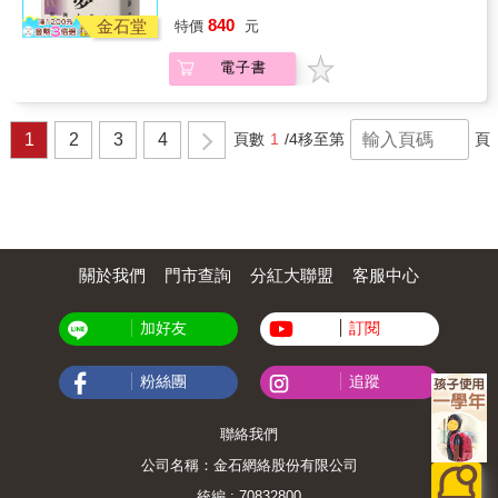
種超越審判語言的新視野：正義不是終點，而
是臺灣攝影技術的源頭，將生命的熱情與精力
審判本身及其相關歷史記憶的操控與利用，導
時代、民族意識覺醒、每個選擇都形塑了亞洲
是過程；不是答案，而是問題；不是結束，而
840
注入鏡頭中，刻印出當時人們的生活景
金石堂
特價
元
致對正義的追尋，遺失在戰後紛雜的去帝國、
的未來《亞洲人物史》第十卷聚焦於十九世紀
是開始。這樣的觀點，不僅能協助我們更清醒
致。 這是臺灣攝影第一個繁花盛開的時
去殖民、樹立政權合法性和重塑國族認同等運
末至二十世紀中葉。這是一個抗爭、獨立與變
地理解國族與記憶的鬥爭，也為我們提供一種
期，豐富而珍貴的照片讓我們看見日治時期大
電子書
動的歷史脈絡中。這是一本以跨國比較與國際
革的時代，亞洲各地在帝國主義壓迫與近代變
遠離道德教條、走向開放歷史政治想像的可能
眾生活的樣貌，再度凝視那個人才輩出、創意
關係的宏觀視野來探討東亞戰後審判和歷史正
革浪潮下掙扎求存，殖民統治與近代化的矛盾
性。──汪宏倫，中央研究院社會學研究所研究
無窮的年代。《凝視時代：日治時期臺灣的寫
義的精闢之作。 ―― 楊孟軒，美國密蘇里大學
激發民族意識覺醒，各地人民在不同處境下，
員兼副所長作者以細緻入微、充滿同理心和驚
真館》改編自2010年《凝望的時代》展覽專
歷史系副教授 在全球民粹主義與民族主義盛行
探索通往解放、獨立與自由的道路。從革命志
1
2
3
4
頁數
1
/4
移至第
頁
人的敏銳度，從法律與法律之外，嘗試帶領我
書，重新編輯並增補數篇從臺灣史角度書寫之
的時代，本書如一股清流，從多元視角深入剖
士到女性運動先驅，從民族獨立領袖到文學思
們了解第二次世界大戰在東亞留下的創傷。我
專文，以及作者新近的採集和研究，如業餘攝
析東亞戰爭犯罪審判的歷史，凸顯歷史與記憶
想家，各地人民不僅對抗外來殖民統治，也在
們逐漸認識到國際正義的其他面向，其中有些
影家李火增、謝金俊等，以臻至完整。 本
的複雜性、爭議性與現實性。這是關注歷史正
階級、性別、宗教與知識體系上展開抗爭。在
更加灰暗（且在道德上更具爭議）。——李海
書從臺灣攝影的源流和先行者開始追溯，繼而
義與和解者的必讀之作。 ―― 常成，香港科技
朝鮮，有人積極投身獨立運動，也有人選擇調
燕，美國史丹佛大學漢語與比較文學系教授本
敘述日治時期攝影術和寫真館的蓬勃發展、寫
大學人文學部副教授 本書論述時並不遵從任何
和折衷；在中國，文學與思想界交鋒激盪；在
書對日本帝國滅亡後的戰爭法庭進行了全新深
真館的特色與庶民記憶，並詳述臺灣總督府如
單一國家敘事，而是深刻的比對不同地區記憶
蒙古與阿富汗，政治與軍事變革塑造新國家；
入的探索，是理解前帝國與其前殖民地之間關
何藉由發行寫真帖與繪葉書，記錄臺灣並彰顯
生產的多重樣貌，並強調記憶的流動性與抵抗
在阿拉伯與印度，憲政運動與女性解放並行推
關於我們
門市查詢
分紅大聯盟
客服中心
係的必讀讀物，以面對今天重新呼籲反思帝國
臺灣總督府的豐功偉業。本書也從技法、材
性。顧教授透過北疃村老人的證詞與國家話語
進。本書描繪了亞洲如何在壓迫中尋找生機，
暴力的情況下。——古賀由紀子，美國耶魯大
質、觀念等面向探討寫真師的創作，將寫真師
的對比，提醒讀者：「記得什麼」、「如何記
如何在西方主導的知識體系中重建自身的歷史
學人類學系助理教授作者對日本、中國以及二
與攝影名家並列，更從風格的角度賦予寫真館
加好友
訂閱
得」、「誰來記得」始終是高度政治化的問
話語。本書不僅探討獨立運動與民族抗爭，也
戰後東亞的戰爭罪審判有著豐富的了解。這本
攝影的獨特定位。這本少見綜觀臺灣寫真歷史
題。──蕭道中，輔仁大學歷史學系副教授兼系
關注那些選擇不同道路的人們。透過這些人物
內容豐富、具挑釁性的書籍以細緻入微的分
圖文並茂的著作，堪稱臺灣攝影史詩鉅著。
主任 本書跳脫國別史的框架，從「歷史記憶」
的故事，重構亞洲歷史，呈現「民族解放之
粉絲團
追蹤
析，、對這些審判能真正達成的效果持有的平
的競爭作為出發點，探究日本帝國中心、帝國
夢」的多重樣貌，並深思壓迫與自主、傳統與
衡懷疑態度以及對日本和中國資料的深入研究
邊緣，以及中國與韓國對於戰後「正義」的追
變革之間的複雜關係。【本卷主要人物】尹致
而脫穎而出。作者闡明了為何日本和中國至今
求，並分析日本帝國瓦解後對於東亞產生的影
昊／金瑪利亞／李載裕／魯迅／張愛玲／林獻
聯絡我們
仍深陷於有關二戰遺產的爭議中。——加里‧巴
響與遺緒。臺灣讀者可以透過顧若鵬教授平易
堂／卡蒂妮／卡瑪拉德維・查托帕迪亞／奧爾
斯，《東京的審判》作者
公司名稱：金石網絡股份有限公司
近人的文字重新認識戰後東亞史這個令人目眩
佳・列別傑娃／阿卜杜勒希德・易卜拉欣／多
神迷的萬花筒，並進一步思考形塑當代東亞社
斯特・穆罕默德／哲布尊丹巴呼圖克圖八世／
統編 : 70832800