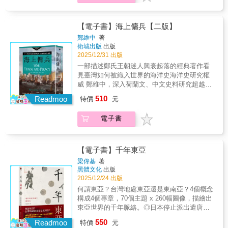
亞〔2—7世紀〕3. 歐亞大陸的東西兩帝國〔6—
跨越空間、時間與階層的「境界人」，為我們
係，不能只看外交交鋒與戰爭衝突，更要看中
11世紀〕4. 文化的成熟與武人的崛起〔10—13
理解亞洲與世界的生成提供了關鍵的視角。
國內部自清末以來「從君主國走向共和國」的
世紀〕5. 蒙古帝國統一歐亞大陸〔12—14世
【本卷主要人物】武則天／玄奘／元曉／道慈
巨大轉型。因此，全書以「憲政」貫穿主軸，
【電子書】海上傭兵【二版】
紀〕6. 後蒙古時代的大陸與海洋〔14—17世
／松贊干布／暾欲谷／安祿山／杜甫／黃巢／
重新檢視自《欽定憲法大綱》頒布以來，中國
紀〕7. 近世帝國的繁榮與歐洲〔16—18世紀〕
鄭維中
著
珊闍耶／夏連特拉／闍耶跋摩二世／馬蒙／耶
在君主國與共和國、仁政與憲政、德治與法
8. 亞洲型態的完成〔17—19世紀〕9. 激盪的國
衛城出版
出版
律阿保機／王建叢書特色：• 跨越地域，從東亞
治、民主主義與社會主義等論爭中不斷搖擺、
2025/12/31 出版
家建設〔19—20世紀〕10. 民族解放之夢〔19
到西亞，涵蓋整個亞洲的歷史長河。• 突出「交
反覆試探的百年軌跡。跨越清帝國、中華民國
—20世紀〕11. 走出世界大戰的慘禍〔19—20
一部描述鄭氏王朝迷人興衰起落的經典著作看
流」視角，深挖和平與衝突中的文化碰撞。• 匯
（北洋政府、國民政府）與中華人民共和國，
世紀〕12. 邁向亞洲世紀〔20—21世紀〕
見臺灣如何被織入世界的海洋史海洋史研究權
聚現代亞洲史研究權威，打造精緻的評傳與分
中國的法治主義究竟是如何一步步地發展而來
威 鄭維中，深入荷蘭文、中文史料研究超越民
析。歷史不僅僅是故事，而是對人性的深刻關
的。與此同時，中國又是如何與亦師亦敵的日
族國家史觀、陸上帝國疆界，看見17世紀東亞
照。開啟您對亞洲文明的全新理解。【亞洲人
510
本彼此互動。 中國踏上立憲之路，所要面
Readmoo
特價
元
海上的無國家空間，以及活躍於其中、參與全
物史】全套共12冊，2025年2月起陸續上市：1.
對的是個人與社會、國家關係的重構。在缺乏
球貿易的海上武裝集團。16、17世紀，荷蘭、
神話世界與古代帝國〔神話—6世紀〕2. 世界宗
憲政傳統的土地上，中國只能「摸著石頭過
電子書
西班牙、葡萄牙在東方投入貿易競爭。陸地上
教圈的誕生與群雄割據的東亞〔2—7世紀〕3.
河」的方式，探求一條可能的道路。「憲政」
的大明帝國衰弱，原有的朝貢經濟體系搖搖欲
歐亞大陸的東西兩帝國〔6—11世紀〕4. 文化的
因此成為現代中國無可迴避的核心課題。二十
墜。而日本則剛結束戰國時代，無論是豐臣秀
成熟與武人的崛起〔10—13世紀〕5. 蒙古帝國
世紀以來的歷代中國政府，無不致力於立憲，
吉或德川幕府，都獲得嶄新的世界觀，渴望脫
【電子書】千年東亞
統一歐亞大陸〔12—14世紀〕6. 後蒙古時代的
然而這條崎嶇難行的憲政之路，從清末到民
離以中國為中心的朝貢經濟體系，自行建立對
梁偉基
著
大陸與海洋〔14—17世紀〕7. 近世帝國的繁榮
國，再到共和國，卻由於在內外交迫的困難局
外貿易關係。在這片競逐的海洋上，曾有一群
黑體文化
出版
與歐洲〔16—18世紀〕8. 亞洲型態的完成〔17
面與黨國體系的影響之下，一路走來是舉步維
福建人，在多方勢力間生存並獲取最大利益。
2025/12/24 出版
—19世紀〕9. 激盪的國家建設〔19—20世紀〕
艱、躊躇難行的。即使到了今日，中國大陸、
鄭芝龍、鄭成功、鄭經的鄭氏家族即是其中代
何謂東亞？台灣地處東亞還是東南亞？4個概念
10. 民族解放之夢〔19—20世紀〕11. 走出世界
臺灣與香港三個憲政空間各自發展，但「憲政
表。他們活躍在跨國的空間中，能使用多種語
構成4個專章，70個主題 x 260幅圖像，描繪出
大戰的慘禍〔19—20世紀〕12. 邁向亞洲世紀
之路是否已到終點」仍然沒有答案。要理解未
言，遠比明帝國的官員擁有更多對外經驗。他
東亞世界的千年脈絡。◎日本停止派出遣唐使
〔20—21世紀〕
來，就得先看清過去留下的深刻傷痕與努
們曾先後是荷蘭東印度公司與明帝國的傭兵，
後，中日如膠似漆的親密關係似乎一去不復
力。 二十世紀初，中日兩國的知識分
550
也曾扮演荷蘭人與中國做生意的中介，與荷蘭
Readmoo
特價
元
返，難道遣唐使只是緩兵之計？◎蒙古橫掃歐
子、外交官與媒體如何透過留學、外交、報導