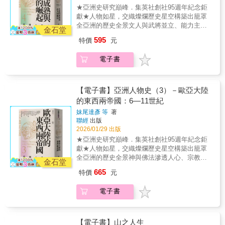
普，吸納佛教與傳統文化，奠定高原政權的正
傳播，滲透至日常生活。這些文化與制度的演
★亞洲史研究巔峰．集英社創社95週年紀念鉅
追求的階級、身分翻轉，本書揭示個體對自我
統性。• 王建：高麗王朝的奠基者，以軍事與外
變，與歐洲同期的中世紀社會相呼應。《文化
獻★人物如星，交織燦爛歷史星空構築出籠罩
的身分認同與生涯規劃，如何跟帝國權力的運
交手段建立新王朝，塑造朝鮮半島的新秩序。
的成熟與武人的崛起》展現了亞洲中世紀的特
全亞洲的歷史全景文人與武將並立、能力主義
作緊密交織；曾經在臺灣「流轉」的沖繩人，
《歐亞大陸的東西兩帝國》作為《亞洲人物
金石堂
色：不再僅依附血統與身分，而是透過專業展
抬頭、亞洲中世紀的新秩序焦點人物傳記：• 藤
又如何在這座島嶼留下不可抹滅的生命印記。
史》第三卷，聚焦於六至十一世紀的歷史人
595
特價
元
現能力。文人、武將與宗教學者的崛起，使這
原道長：平安時代權臣，以攝關政治鞏固貴族
物。這是一個普世宗教滲透社會、平等與個人
一時代成為亞洲歷史中社會流動與文化生成的
秩序，奠定院政體制的基礎。• 司馬光：史學家
意識逐漸萌生的時代；一個從身分制轉向業績
電子書
重要轉折點。【本卷主要人物】藤原道長／白
與政治家，以《資治通鑑》建立新的歷史敘事
主義，社會流動性開始上升的時代。無論是佛
河院／慈圓／李子淵／思肅太后李氏／李資謙
框架。• 李清照：宋代女詞人，以詞歌記錄家國
僧的弘法、文士的抒懷，還是將領與帝王的權
／羅茶羅乍一世／ 拉貞陀羅一世／維克
之痛與生命哀愁。• 朱熹：南宋大儒，創立理學
謀，他們都在宗教、軍事、政治與文化的交織
拉馬迪提亞六世／闍耶跋摩七世／艾爾朗加／
體系，成為東亞思想的核心。• 薩拉丁：穆斯林
【電子書】亞洲人物史（3）－歐亞大陸
中，映照出歐亞大陸的宏大轉變。本卷不僅是
司馬光／ 宋徽宗／李清照／朱熹／努爾
世界的領袖，以信仰與軍事力量收復耶路撒
的東西兩帝國：6—11世紀
個別傳記的集合，而是一張橫跨唐帝國與伊斯
丁／薩拉丁／拜巴爾一世／崔忠獻叢書特色：•
冷。• 拜巴爾一世：馬木路克蘇丹，以武力抵禦
蘭帝國的歷史網絡。佛教、伊斯蘭教、基督教
妹尾達彥 等
著
跨越地域，從東亞到西亞，涵蓋整個亞洲的歷
外侮，鞏固西亞政權。• 闍耶跋摩七世：吳哥王
與印度教的擴展，使交易圈與文化圈互相交
聯經
出版
史長河。• 突出「交流」視角，深挖和平與衝突
朝的君主，以佛教與王權重塑帝國秩序。《亞
織，推動了社會秩序的重塑。這些人物或因叛
2026/01/29 出版
中的文化碰撞。• 匯聚現代亞洲史研究權威，打
洲人物史》第四卷聚焦於十至十三世紀，這是
亂、或因詩歌、或因傳教、或因王權建制，而
★亞洲史研究巔峰．集英社創社95週年紀念鉅
造精緻的評傳與分析。歷史不僅僅是故事，而
亞洲各地從貴族統治逐步走向文人與武將並立
成為時代的見證者與開創者。《亞洲人物史》
獻★人物如星，交織燦爛歷史星空構築出籠罩
是對人性的深刻關照。開啟您對亞洲文明的全
的新局。此時，日本由平安貴族政治進入武家
第三卷揭示的，是當代社會架構的起源。從東
全亞洲的歷史全景神與佛法滲透人心、宗教與
新理解。【亞洲人物史】全套共12冊，2025年2
政權，中國則從唐代的動盪走向宋代的科舉與
金石堂
亞到中亞、南亞與東南亞，這些人物的生命軌
制度交錯成形、歐亞大陸東西帝國並立焦點人
月起陸續上市：1. 神話世界與古代帝國〔神話
文人官僚體制；西亞由阿拔斯王朝延續至塞爾
665
特價
元
跡展示了人類共同的渴望：安穩的生活、受到
物傳記：• 武則天：中國史上唯一的女皇帝，在
—6世紀〕2. 世界宗教圈的誕生與群雄割據的東
柱與馬木路克政權，軍人與烏里瑪並肩而立；
尊重的存在。他們站在歷史的交會點上，作為
權力運籌中開創新局，也改寫了帝王秩序的想
亞〔2—7世紀〕3. 歐亞大陸的東西兩帝國〔6—
東南亞則在吳哥與爪哇王國展現王權與宗教融
電子書
跨越空間、時間與階層的「境界人」，為我們
像。• 玄奘：以求法西行與譯經功業，為佛學奠
11世紀〕4. 文化的成熟與武人的崛起〔10—13
合的力量。這個時代普遍以皇帝、天皇或哈里
理解亞洲與世界的生成提供了關鍵的視角。
定新基礎，亦展現宗教與知識跨境流動的力
世紀〕5. 蒙古帝國統一歐亞大陸〔12—14世
發為最高統治者，但文人與武將逐漸成為獨立
【本卷主要人物】武則天／玄奘／元曉／道慈
量。• 杜甫：詩中見史的巨匠，在科舉與亂世之
紀〕6. 後蒙古時代的大陸與海洋〔14—17世
的社會階層。他們透過學識、武力與才智，而
／松贊干布／暾欲谷／安祿山／杜甫／黃巢／
間，書寫了人民與時代的苦難。• 安祿山：身兼
【電子書】山之人生
紀〕7. 近世帝國的繁榮與歐洲〔16—18世紀〕
非單憑身分與出身，推動了社會文化的重組。