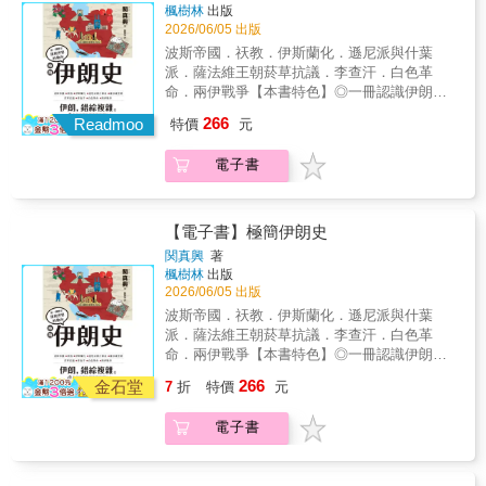
在2026超越日本、升至全球第四大經濟體。這
楓樹林
出版
的對象。無法解決的深層社會裂痕 另一方
個擁有十四億以上人口的國家，正在以驚人的
2026/06/05 出版
面，印度最大的變數來自它的內部。印度是全
速度擴張它對國際秩序的影響力。 印度，很
波斯帝國．祆教．伊斯蘭化．遜尼派與什葉
球第二大穆斯林人口所在國，穆斯林人口高達
可能就是下一個改變世界的關鍵。抗衡中國的
派．薩法維王朝菸草抗議．李查汗．白色革
兩億，然而印度穆斯林作為「最大的少數族
戰略新夥伴 印度的國際地位，在俄烏戰爭後
命．兩伊戰爭【本書特色】◎一冊認識伊朗，
群」，卻在國族敘事的擠壓下，長期承受不安
的新環境中達到了新高度。一方面強調民主與
穿越歷史變遷，探索這片土地上各民族交融與
全感。同時，種姓制度將歧視包裝成自然與神
266
終結烏克蘭衝突的重要性，一方面仍在戰爭後
Readmoo
特價
元
衝突的波瀾壯闊歷程。◎全書依時間脈絡分成8
聖秩序，延伸出暴力、屠殺與屈辱勞動等現
大量購買折扣俄國石油，無視西方制裁的立
個章節，各章均附小專欄，介紹各領域的伊朗
實；此外父權文化與公共空間的不安全，也成
場。同一時間，因為中印邊境衝突與「一帶一
電子書
偉人。◎隨主題搭配簡易的地圖、好懂的關係
為現代化道路上的深層阻力。再加上印度在經
路」投資在周邊國家的布局，令印度為制衡中
簡表與生動插圖，不必死背，讀歷史也能像看
濟上的成長並不等於全民共同提升，貧富差距
國而努力強化海空軍，因而逐漸被美國視為區
話劇一樣有趣！提到伊朗，你可能會想到精緻
與教育落差依然是國家韌性的裂縫。這些變數
域戰略夥伴。在這樣的新局勢下，印度得以重
美麗的波斯地毯、香氣濃郁的藏紅花料理，或
若無法解決，印度的崛起就會缺乏穩定的國家
【電子書】極簡伊朗史
塑自己的談判位置，更靈活地遊走於俄羅斯、
是新聞中時常播報的中東局勢，但在這些既熟
韌性支撐，也很難成為一個真正可被依賴的強
関真興
著
西方與印太安全架構之間，成了各方亟欲拉攏
悉又遙遠的印象背後，伊朗其實承載著一段橫
權。不容忽視又難以預測的下一個世界強權
楓樹林
出版
的對象。無法解決的深層社會裂痕 另一方
跨數千年的文明史。從古老的波斯帝國，到今
本書作者自一九八〇年代末期開始，反覆造訪
2026/06/05 出版
面，印度最大的變數來自它的內部。印度是全
日的伊斯蘭共和國，本書將帶你穿越時間長
並長住印度，見證自由化與民族主義並行的變
波斯帝國．祆教．伊斯蘭化．遜尼派與什葉
球第二大穆斯林人口所在國，穆斯林人口高達
河，重新認識這個既古老又充滿變動的國度。
化，也試圖拆解這個被西方過度浪漫化、卻早
派．薩法維王朝菸草抗議．李查汗．白色革
兩億，然而印度穆斯林作為「最大的少數族
本書涵蓋了從古代波斯文明到現代伊朗的關鍵
已成為新強權的矛盾國家。在本書中，他將從
命．兩伊戰爭【本書特色】◎一冊認識伊朗，
群」，卻在國族敘事的擠壓下，長期承受不安
歷史階段，揭示這片土地如何在東西方之間扮
社會內部到國際關係，剖析莫迪領導下的印
穿越歷史變遷，探索這片土地上各民族交融與
全感。同時，種姓制度將歧視包裝成自然與神
266
演橋樑角色。從阿契美尼德王朝的崛起、亞歷
金石堂
度，帶你看懂這個大國在關鍵時刻如何做出選
7
折
特價
元
衝突的波瀾壯闊歷程。◎全書依時間脈絡分成8
聖秩序，延伸出暴力、屠殺與屈辱勞動等現
山大東征的衝擊，到伊斯蘭化的轉折、薩法維
擇。作為一本近代印度的研究專書，作者提出
個章節，各章均附小專欄，介紹各領域的伊朗
實；此外父權文化與公共空間的不安全，也成
王朝建立什葉派國家，再到近現代的革命與國
的重要問題是：印度如何運作？作為夥伴是否
電子書
偉人。◎隨主題搭配簡易的地圖、好懂的關係
為現代化道路上的深層阻力。再加上印度在經
際角力，層層交織出伊朗獨特而複雜的歷史脈
可靠、是否穩定？它的崛起會帶來多大威脅？
簡表與生動插圖，不必死背，讀歷史也能像看
濟上的成長並不等於全民共同提升，貧富差距
絡⋯⋯★★穆斯林增加是因為稅金？★★誕生
內部宗教衝突、貧富差距與民主韌性又將如何
話劇一樣有趣！提到伊朗，你可能會想到精緻
與教育落差依然是國家韌性的裂縫。這些變數
於西元7世紀的奧瑪亞王朝，在伊朗高原推廣伊
左右它的未來？最重要的是，當各國都在重新