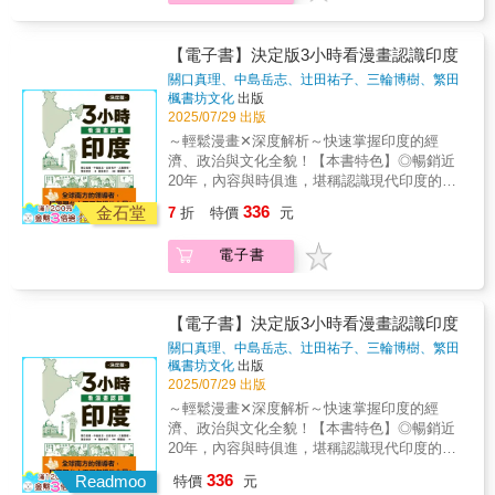
處法庭展開對日審判，在美國主導且國際法未
範。」──《紐約時報》 《帝國落日》是一部格
法庭上的審判可解決之事，而是我們如何去理
臻成熟的情況下，留下大片空白與爭議。尤其
局宏大、敘事細膩的歷史巨作。全書橫跨十年
解與詮釋過往的歷史。如同台灣複雜的歷史記
是東京大審，有人質疑：這是一場為了滿足復
戰爭進程，描寫大日本帝國自一九三六年進入
【電子書】決定版3小時看漫畫認識印度
憶，讀者將可透過本書從歷史、法理、地理與
仇而動用虛假的法律程序。戰後美國選擇不追
軍政體制以來，如何逐步捲入一場無法回頭的
政治交織處，探索二戰後的記憶之戰，挖掘形
關口真理、中島岳志、辻田祐子、三輪博樹、繁田
究天皇的責任，更在冷戰期間將日本視為地緣
全面戰爭。作者約翰．托蘭以其記者出身的敏
塑今日中國、日本、韓國與台灣等國家之間的
奈步、飛鳥幸子（插畫）
著
楓書坊文化
出版
政治下的盟友，對戰犯問題採取寬容態度。到
銳與紀實筆法，結合超過五百場的訪談與大量
2025/07/29 出版
關係與東亞局勢之關鍵所在。◎國內外學界一
了1970年代日本經濟崛起，他們開始重新定義
未公開史料，建構出一部從日本內部視角出發
致好評顧教授是少數同時了解東亞兩種語言，
～輕鬆漫畫✕深度解析～快速掌握印度的經
戰爭罪行，並抗議同盟國在戰後所推行的正
的亞洲戰場史詩。不同於歐美主導的戰爭敘
並能在撰寫歷史時兼顧中日雙方觀點的學者。
濟、政治與文化全貌！【本書特色】◎暢銷近
義，甚至透過重寫歷史，試圖翻轉國際形象。
述，本書將太平洋戰爭還原為一場以人為主
──川島真，日本東京大學教養學部國際關係學
20年，內容與時俱進，堪稱認識現代印度的經
有些開始將二戰「正名」為「大東亞戰爭」，
體、以制度與文化矛盾為線索的歷史長劇，呈
系教授書中不僅使用大量中日文原始檔案，亦
典之作！◎以漫畫呈現複雜議題，3小時輕鬆吸
詮釋成一種解放亞洲之戰，或是將日本對中國
336
現出帝國從崛起到崩潰的複雜面貌。除了重現
金石堂
7
折
特價
元
實地訪談歷史見證人，兼具學術的嚴謹性與敘
收商業、政治、文化第一手情報！◎超過百項
與對歐美的戰爭理由分開，後者是為了防禦而
太平洋島嶼間的激烈戰事，托蘭也將敘事重心
述的生動性，我們可以從字裡行間觀察到作者
主題，從歷史到經濟與國際關係，全面系統
戰，並非一種侵略行為。 當法庭不是用來追求
放在日本內部決策圈的心理與政治層面。他描
電子書
作為歷史學家的深刻而敏銳的洞察力。──劉
化，輕鬆理解無負擔！現代印度不是只有寶萊
正義 戰爭法庭本身既可成就正義，也可能掩蓋
寫首相近衛文麿與天皇之間的對話、軍部內部
傑，日本早稻田大學社會科學總合學術院教授
塢和咖哩，還有宗教政治、能源戰略與「全球
不義。當記憶與歷史出現裂縫時，日本社會借
派系的衝突、和平派與強硬派的持續拉鋸，並
第二次世界大戰結束，日本戰敗投降已過了八
南方」的主導話語權。從10億人口的「終極市
用審判重新詮釋自我身份。至於中國，審判的
深入探討昭和天皇在戰爭初期與終戰前的沉默
十個年頭，然而東亞主要國家對於日本殖民和
場」到14億人口的世界第一大國，印度的變
目的也不僅是為了處罰戰敗國。國民黨政府曾
【電子書】決定版3小時看漫畫認識印度
與猶豫。在戰場外，本書對外交交涉、經濟困
戰爭的道歉與賠償問題，仍有諸多爭議。與一
化，不再只是數據的躍升，而是實質影響全球
透過戰犯法庭進行大規模公開審判，試圖重建
關口真理、中島岳志、辻田祐子、三輪博樹、繁田
局與社會氣氛有完整的描繪，從國際談判桌到
般的認知不同，顧若鵬認為戰後東亞之所以未
格局的核心力量。《決定版3小時看漫畫認識印
戰後秩序與主權象徵；而中國共產黨則傾向以
奈步、飛鳥幸子（插畫）
著
楓書坊文化
出版
皇宮深處，從前線士兵到宮中侍臣，鋪陳出一
能實現正義，並非只是日本拒絕反省或賠償，
度》自2006年初版至今，歷經多次改訂，始終
政治改造方式處理戰犯，讓法庭轉化為政治教
2025/07/29 出版
場橫跨亞洲與太平洋的全景式歷史畫卷。作為
而是戰後日本、中國和臺灣的領導人，對戰罪
致力於提供正確、實用且深入的印度知識──．
育的展示場域。兩者雖方式不同，卻都將法庭
～輕鬆漫畫✕深度解析～快速掌握印度的經
敘述二戰亞洲戰場的經典作品，《帝國落日》
審判本身及其相關歷史記憶的操控與利用，導
6大章節：從商業、歷史、政治、經濟、市場、
作為建立政權合法性的重要舞台。 戰爭記憶形
濟、政治與文化全貌！【本書特色】◎暢銷近
涵蓋滿洲、華北、中南半島、中途島、瓜達康
致對正義的追尋，遺失在戰後紛雜的去帝國、
文化，全面剖析印度的多元現況。．〈深度了
塑的東亞政治 在本書中，作者提出競爭正義的
20年，內容與時俱進，堪稱認識現代印度的經
納爾、硫磺島與沖繩等地的戰事發展，也呈現
去殖民、樹立政權合法性和重塑國族認同等運
解印度〉專欄：以各種冷知識補充印度文化中
概念，正義是一個漫長、複雜且充滿競爭的歷
典之作！◎以漫畫呈現複雜議題，3小時輕鬆吸
日本與中國、蘇聯、美國之間錯綜複雜的外交
動的歷史脈絡中。這是一本以跨國比較與國際
336
不為人知的小細節。．漫畫與解說並重：以深
Readmoo
史與政治過程。在戰後去帝國、去殖民、樹立
特價
元
收商業、政治、文化第一手情報！◎超過百項
談判與情報戰。全書多處引用戰時文件、私人