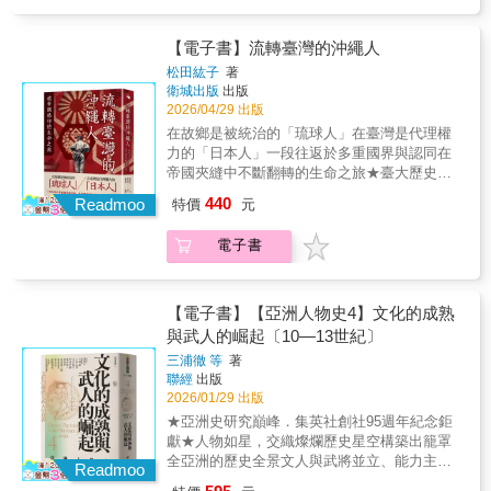
師範大學東亞學系博士候選人） 正當台灣對於
重要檔案佐證：運用閻錫山竊聽電報、蔣介石
策。本書是為第一次思考「伊朗究竟是怎樣的
諮詢委員釋覺明 南華大學宗教學研究所副教
深度整合閻電報、蔣介石日記等檔案史料，補
印度移工引入有所質疑之際，本書可以讓我們
日記等中華民國檔案，釐清盧溝橋事件細節與
國家？」的讀者所寫，依照時間的先後順序，
授兼所長各方好評在當前國際局勢動盪莫測之
充過去忽略的在地細節與執政者決策邏輯；同
了解印度的地緣戰略觀，經濟與文化的歷史脈
「安內攘外」政策演變。‧戰爭領導與動員：剖
淺顯易懂地介紹伊朗的歷史。無論你是歷史愛
【電子書】流轉臺灣的沖繩人
際，印度所扮演的角色備受關注，而作者以記
時加入日本國內政治社會動態與國形勢，提供
絡與發展。──沈明室（ 國防安全研究院研究
析日本戰爭指揮體制形成、國家動員法實施，
好者還是初學者，都能在其中找到精彩的故事
者身份對印度的長期觀察，也為理解這個國家
松田紘子
著
跨國實證視野。更獨特處在於延伸戰後記憶與
員、淡江大學戰略所兼任副教授） 地理上的接
以及媒體反映的民眾不滿。‧社會文化現象：探
與深刻的洞見。讓我們一起走進伊朗，探索這
提供了重要參考。隨著印度近期成為台灣的熱
衛城出版
出版
歷史政策，填補既有研究戰爭「終點」後的空
近，不必然帶來知識上的親近；同在亞洲，也
討總力戰下「聖地」觀光興起，融合國族主義
片土地的過去與未來！
門話題，本書的出版來得正是時候。──吳象元
2026/04/29 出版
白，呈現動態歷史群像，幫助讀者更新認知框
不代表我們自然理解印度。舒爾茨帶讀者進入
與娛樂，部分延續至戰後。‧第三勢力與國際脈
（「關鍵評論網」資深編輯、《被世界端上
在故鄉是被統治的「琉球人」在臺灣是代理權
架。這不僅是一部戰爭史，更是一部關於決
的，正是縮圖之外的印度田野：那裡有社會裂
絡：考察汪精衛政權中中國第三勢力角色，以
桌》作者）或許有人會問，身為一個愛國者，
力的「日本人」一段往返於多重國界與認同在
策、動員、技術合作與集體記憶的東亞近代現
縫的影，也有強權崛起的光。──黃宗鼎（國防
及國際聯合技術合作如何介入亞洲國家建設與
為什麼要推薦一本充滿批判性、揭露國家內部
帝國夾縫中不斷翻轉的生命之旅★臺大歷史系
代史。
安全研究院副研究員）當世界逐漸將目光轉向
去殖民化。‧戰爭終結與後續：強調戰爭末期作
矛盾與陰暗面的書？我的回答是：因為真正的
副教授顏杏如專文導讀19世紀末，隨著日本在
印太區域時，理解印度，已成為認識當代國際
440
戰（如一號、緬甸作戰）對戰後中國格局影
Readmoo
特價
元
愛國主義，並非盲目的讚美，而是有勇氣直視
東亞海域擴張殖民地版圖，有一群人乘著帝國
局勢的重要課題。《印度崛起》透過扎實的田
響，以及中國對日歷史政策的動態演變與記憶
國家的缺憾，並在現實中尋找進步與改善的可
的海風，在群島之間流轉。他們是來自沖繩群
野觀察與國際視野，細緻分析印度的社會結
問題。相較於傳統中日戰爭史專注軍事敘事或
電子書
能性。──沈英杰（PINTU KUMAR，國立台灣
島的居民，對他們而言，大海另一端的臺灣，
構、外交戰略與地緣政治處境，也揭示其如何
單一國家視角，本書修正既有中日戰爭定見，
師範大學東亞學系博士候選人） 正當台灣對於
是一片充滿機會與矛盾的應許之地。在傳統的
在全球供應鏈重組中迅速崛起。我曾在印度旅
深度整合閻電報、蔣介石日記等檔案史料，補
印度移工引入有所質疑之際，本書可以讓我們
民族國家框架下，沖繩往往被視為日本的邊
居與學習十二年，深知印度並非僅是一個國
充過去忽略的在地細節與執政者決策邏輯；同
了解印度的地緣戰略觀，經濟與文化的歷史脈
陲。然而，隨著日本向外併吞與擴張殖民地，
【電子書】【亞洲人物史4】文化的成熟
家，而是一個交織著宗教、文明、貧富差距與
時加入日本國內政治社會動態與國形勢，提供
絡與發展。──沈明室（ 國防安全研究院研究
沖繩成為連結「內地」與「外地」的關鍵場
與武人的崛起〔10—13世紀〕
歷史張力的複雜世界。本書有助於華文讀者建
跨國實證視野。更獨特處在於延伸戰後記憶與
員、淡江大學戰略所兼任副教授） 地理上的接
域。這讓原先在帝國秩序下，深受歧視與貧困
立更立體而真實的印度理解，亦能重新思考亞
歷史政策，填補既有研究戰爭「終點」後的空
三浦徹 等
著
近，不必然帶來知識上的親近；同在亞洲，也
之苦的沖繩人得以從家鄉出走，透過遷移、講
洲未來與世界局勢的變化。──釋覺明 （ 南華
聯經
出版
白，呈現動態歷史群像，幫助讀者更新認知框
不代表我們自然理解印度。舒爾茨帶讀者進入
標準日語、模仿日本風俗，甚至隱藏出身，開
大學宗教學研究所副教授兼所長）
2026/01/29 出版
架。這不僅是一部戰爭史，更是一部關於決
的，正是縮圖之外的印度田野：那裡有社會裂
啟向上流動的帝國主義生涯。沖繩史研究權威
策、動員、技術合作與集體記憶的東亞近代現
★亞洲史研究巔峰．集英社創社95週年紀念鉅
縫的影，也有強權崛起的光。──黃宗鼎（國防
松田紘子教授耗時近20年，橫跨臺灣、沖繩、
代史。
獻★人物如星，交織燦爛歷史星空構築出籠罩
安全研究院副研究員）當世界逐漸將目光轉向
日本3地，勾勒出沖繩移民多元且豐富的生命軌
全亞洲的歷史全景文人與武將並立、能力主義
印太區域時，理解印度，已成為認識當代國際
跡。她探討來自八重山群島的農民漁夫、追求
Readmoo
抬頭、亞洲中世紀的新秩序焦點人物傳記：• 藤
局勢的重要課題。《印度崛起》透過扎實的田
經濟獨立的女性打字員、尋求翻身的年輕醫生