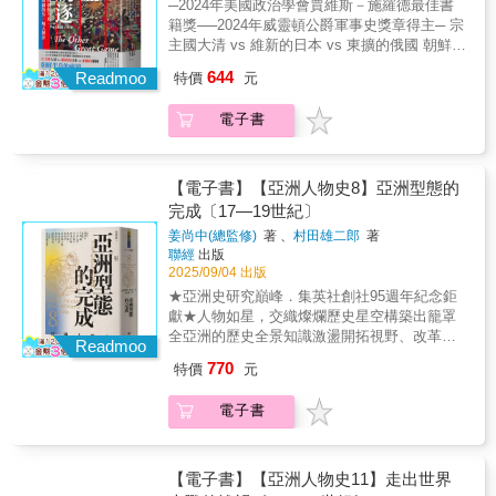
言轉化為民主語言，讓複雜的法理變成人人可
地的另一種風貌。 塞西格在書中寫道：
─2024年美國政治學會賈維斯－施羅德最佳書
國對於朝鮮及自身利益的打算梳理得淺顯易
懂的公民對話。2025年4月4日，韓國憲法法院
「首度造訪沼民的情景始終在我腦海縈繞：火
籍獎──2024年威靈頓公爵軍事史獎章得主─ 宗
懂，加上對歷史人物性格與動機的生動側寫，
以八比○票數通過尹錫悅總統彈劾案。尹錫悅的
光照在側臉上、雁群大鳴大放、鴨子爭先恐後
主國大清 vs 維新的日本 vs 東擴的俄國 朝鮮半
以及別具真實感的敘事方式，令人彷彿置身外
「一二三內亂」讓世界各國看見：民主從來不
地搶食、男孩在黑暗中唱著歌、划舟緩緩划下
島的處境，牽動著整個東亞的命運！ 吳政緯
644
交辭令齊發、勾心鬥角的談判桌上。而在軍事
Readmoo
特價
元
是理所當然，而是必須世代守護、隨時抵抗權
水道、夕陽在蘆葦燃燒所彌漫的濃煙中依稀露
中央研究院歷史語言研究所博士後研究員周雪
行動方面，則仔細考證了當時報章雜誌、記者
力濫用的成果。歷史往往在不經意間重演，但
出緋紅色……這是一個時間彷彿靜止的世界，
舫 輔仁大學歷史學系兼任教授長谷川正人
與駐外人士之紀錄，致力於還原戰場前線，闡
電子書
本書證明了人民的選擇能改寫命運。■對照台灣
渾然不知引擎為何物。再次地，我體會到內心
國立臺灣大學歷史學系助理教授曾寶滿 國立
明每場戰役的發展都牽動著國際情勢變化，更
與韓國的民主化歷程，兩國的歷史幾乎互為倒
急欲分享這種生活，而不單是做個旁觀者的渴
臺灣大學歷史學系助理教授廖敏淑 國立政治
從戰爭的角度看見各國面對東亞局勢時的軍事
影！1987這一年，韓國終結了二十七年的軍事
望。」【書評讚譽】「塞西格或許是置身於阿
大學歷史學系副教授兼人文中心主任──專業推
實力與策略運用。 彼時的大國衝突，延伸
獨裁、台灣則是結束了持續三十八年的戒嚴體
拉伯民族中的最後一位英國旅行家，無疑也是
薦 外交攻防╳軍事分析╳敘事史，再探現代東
【電子書】【亞洲人物史8】亞洲型態的
出一系列二十世紀初迄今的國際紛爭：美蘇冷
制；韓國與台灣的總統都是透過直接選舉，累
其中最偉大的一位。」——約翰‧葛樂伯爵士，
亞與帝國爭霸的新視角 作者席拉・賈格以
完成〔17—19世紀〕
戰、千島群島主權問題、釣魚台列嶼主權問
積了數次的政權交替；再者，也都各自致力於
《週日泰晤士報》「說探險故事是一回事……
十九世紀中期至二十世紀初期的朝鮮半島為舞
題、中國與俄羅斯為了「重返榮耀」再度擴張
姜尚中(總監修)
著 、
村田雄二郎
著
「韓國五一八」與「台灣二二八」的轉型正義
令人感受到身歷其境的氣氛又是另一回事……
台，講述了一場規模不亞於英俄大博弈的「東
聯經
出版
的野心……透過本書，我們得以回溯這些議題
工作。韓國長期存在南北之間軍事對立的問
塞西格卻圓滿地作到了這點……這是本令人激
亞大競逐」。其以敘事史筆法展開書寫，將各
2025/09/04 出版
的開端，從朝鮮半島跌宕起伏的命運，洞見當
題，而台灣也因兩岸關係形成長期緊張的局
賞的好書。」——蓋文‧麥斯威爾，《觀察家》
國對於朝鮮及自身利益的打算梳理得淺顯易
今東亞地緣政治的複雜糾葛究竟如何成形。▎
★亞洲史研究巔峰．集英社創社95週年紀念鉅
面。正因如此，作者在中文版序中特別寄語台
懂，加上對歷史人物性格與動機的生動側寫，
朝鮮半島的困境──內部主政者無力、派系分
獻★人物如星，交織燦爛歷史星空構築出籠罩
灣讀者：如此相似的歷史軌跡與民主化抗爭過
以及別具真實感的敘事方式，令人彷彿置身外
裂，外部面臨列強虎視眈眈 一八六三年，
全亞洲的歷史全景知識激盪開拓視野、改革思
程，確實需要彼此透過市民與學術交流交換資
交辭令齊發、勾心鬥角的談判桌上。而在軍事
Readmoo
哲宗駕崩。由於其膝下無子，神貞王后趙氏便
潮塑造國度、亞洲型態交織成形焦點人物傳
訊，互相產生正面影響；願韓國的此一案例可
行動方面，則仔細考證了當時報章雜誌、記者
770
特價
元
遴選王族中的幼子繼承王位，是為高宗。數度
記：•羽地朝秀與雨森芳洲：鎖國時代的知識
以成為反面教材，讓戒嚴成為兩國博物館裡展
與駐外人士之紀錄，致力於還原戰場前線，闡
干政的父親興宣大院君，以及手段強硬的妻子
人，開展東亞外交與世界觀。•德川綱吉與荻生
示的記憶，也願韓國與台灣的民主化經驗互相
明每場戰役的發展都牽動著國際情勢變化，更
電子書
閔妃，兩人互相掣肘，使得高宗難以掌握政事
徂徠：儒學治理與學術革新，重塑近世日本秩
照亮，彼此形成模範。本書不僅屬於韓國，更
從戰爭的角度看見各國面對東亞局勢時的軍事
主導權，即便親政後一改先前父親的排外態
序。•李瀷與乾隆皇帝：從儒學復興到帝國治
屬於所有正在思考「如何守護民主」的世代，
實力與策略運用。 彼時的大國衝突，延伸
度，轉而與列強來往，卻也接連簽下多項不平
理，東亞政治文化的縮影。•阮惠與海德爾．阿
包括了同在亞洲的台灣。它是一面鏡子，映照
出一系列二十世紀初迄今的國際紛爭：美蘇冷
等條約。 朝鮮當局除了要面對國內的不滿
里：以軍事崛起撼動帝國，越南與印度的反抗
【電子書】【亞洲人物史11】走出世界
我們是否有勇氣面對權力失序的瞬間。透過本
戰、千島群島主權問題、釣魚台列嶼主權問
聲浪與派系分裂，還有宗主國大清的反覆、日
之聲。•拉姆．莫漢．羅伊與米德哈特．帕夏：