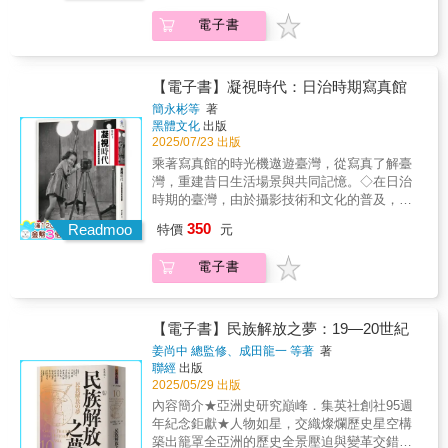
關係的宏觀視野來探討東亞戰後審判和歷史正
入淺出的概念，幫助理解每一項議題背後的脈
政權合法性和重塑國族認同等歷史脈絡中，各
主題，從歷史到經濟與國際關係，全面系統
信件與回憶錄，細緻描寫軍人、外交官與平民
義的精闢之作。 ―― 楊孟軒，美國密蘇里大學
絡與關聯。不論你是企業人士，還是對國際議
國領導人都為了政權合法性和重塑國族認同，
電子書
化，輕鬆理解無負擔！現代印度不是只有寶萊
的生命經歷。托蘭以小說般的敘事節奏，將宏
歷史系副教授在全球民粹主義與民族主義盛行
題感興趣的讀者，本書都能讓你從不同面向掌
而利用了戰罪審判與相關歷史記憶。而這些未
塢和咖哩，還有宗教政治、能源戰略與「全球
觀歷史與微觀人物交織成章，讓讀者不只看到
的時代，本書如一股清流，從多元視角深入剖
握印度的真實樣貌。不僅是快速認識印度的最
竟的爭論也都塑造出今日東亞的政治地理。所
南方」的主導話語權。從10億人口的「終極市
戰略變化，也感受到歷史在日常與決策之間如
析東亞戰爭犯罪審判的歷史，凸顯歷史與記憶
佳入門指南，更是你與未來世界接軌的重要橋
謂的正義是否施行，記憶是否和解，不僅僅是
場」到14億人口的世界第一大國，印度的變
何被悄然改寫。在終戰八十年後的今天，重新
【電子書】凝視時代：日治時期寫真館
的複雜性、爭議性與現實性。這是關注歷史正
樑！
法庭上的審判可解決之事，而是我們如何去理
化，不再只是數據的躍升，而是實質影響全球
閱讀《帝國落日》，不僅有助於回顧這場改變
義與和解者的必讀之作。 ―― 常成，香港科技
簡永彬等
著
解與詮釋過往的歷史。如同台灣複雜的歷史記
格局的核心力量。《決定版3小時看漫畫認識印
亞洲格局的關鍵戰爭，也是一種面對歷史的閱
黑體文化
出版
大學人文學部副教授本書論述時並不遵從任何
憶，讀者將可透過本書從歷史、法理、地理與
度》自2006年初版至今，歷經多次改訂，始終
讀實踐。本書所展現的並非單一立場的論斷，
2025/07/23 出版
單一國家敘事，而是深刻的比對不同地區記憶
政治交織處，探索二戰後的記憶之戰，挖掘形
致力於提供正確、實用且深入的印度知識──．
而是對當時歷史情境的細還原與多角度的理
生產的多重樣貌，並強調記憶的流動性與抵抗
乘著寫真館的時光機遨遊臺灣，從寫真了解臺
塑今日中國、日本、韓國與台灣等國家之間的
6大章節：從商業、歷史、政治、經濟、市場、
解。它提醒我們，戰爭從來不是抽象的政治運
性。顧教授透過北疃村老人的證詞與國家話語
灣，重建昔日生活場景與共同記憶。◇在日治
關係與東亞局勢之關鍵所在。 ◎國內外學界一
文化，全面剖析印度的多元現況。．〈深度了
算，而是無數真實人物在不確定中所做出的選
的對比，提醒讀者：「記得什麼」、「如何記
時期的臺灣，由於攝影技術和文化的普及，寫
致好評 顧教授是少數同時了解東亞兩種語言，
解印度〉專欄：以各種冷知識補充印度文化中
擇與承擔。《帝國落日》是戰爭史的經典，也
得」、「誰來記得」始終是高度政治化的問
真館（照像館）如雨後春筍般大量湧現，攝影
並能在撰寫歷史時兼顧中日雙方觀點的學者。
350
不為人知的小細節。．漫畫與解說並重：以深
Readmoo
是當代讀者重新思考權力、責任與歷史記憶的
特價
元
題。──蕭道中，輔仁大學歷史學系副教授兼系
不僅開啟民風在民間蔚為風潮，官方也委託民
──川島真，日本東京大學教養學部國際關係學
入淺出的概念，幫助理解每一項議題背後的脈
關鍵文本。
主任本書跳脫國別史的框架，從「歷史記憶」
間發行寫真帖與繪葉書，記錄臺灣並彰顯臺灣
系教授 書中不僅使用大量中日文原始檔案，亦
絡與關聯。不論你是企業人士，還是對國際議
電子書
的競爭作為出發點，探究日本帝國中心、帝國
總督府的豐功偉業。◇臺灣攝影第一個繁花盛
實地訪談歷史見證人，兼具學術的嚴謹性與敘
題感興趣的讀者，本書都能讓你從不同面向掌
邊緣，以及中國與韓國對於戰後「正義」的追
開的時期，逾300張珍貴照片讓我們看見日治時
述的生動性，我們可以從字裡行間觀察到作者
握印度的真實樣貌。不僅是快速認識印度的最
求，並分析日本帝國瓦解後對於東亞產生的影
期大眾生活的樣貌。 西方攝影術發明至今
作為歷史學家的深刻而敏銳的洞察力。──劉
佳入門指南，更是你與未來世界接軌的重要橋
響與遺緒。臺灣讀者可以透過顧若鵬教授平易
已180多年。很多人可能不知道，在日治時期臺
【電子書】民族解放之夢：19—20世紀
傑，日本早稻田大學社會科學總合學術院教授
樑！
近人的文字重新認識戰後東亞史這個令人目眩
灣有一群攝影師，這些人可不是拿著大砲拍小
第二次世界大戰結束，日本戰敗投降已過了八
姜尚中 總監修、成田龍一 等著
著
神迷的萬花筒，並進一步思考形塑當代東亞社
模的外拍部隊，他們是受過專業攝影訓練，埋
十個年頭，然而東亞主要國家對於日本殖民和
聯經
出版
會的諸多歷史原因，藉此理解臺灣在東亞，甚
頭研究技法的家裡蹲。「三原色碳膜轉染印畫
戰爭的道歉與賠償問題，仍有諸多爭議。與一
2025/05/29 出版
至是全球史中獨特的座標位。――陳冠任，中
法」、「漆金祕法」是他們與日人寫真館分庭
般的認知不同，顧若鵬認為戰後東亞之所以未
內容簡介★亞洲史研究巔峰．集英社創社95週
央研究院近代史研究所助研究員這本書的重要
抗禮的不傳之祕。這些攝影專家平時喜歡在寫
能實現正義，並非只是日本拒絕反省或賠償，
年紀念鉅獻★人物如星，交織燦爛歷史星空構
貢獻，即在於它為當代東亞與臺灣社會提供一
真館內玩自拍，也喜歡拍攝扮裝的女人。他們
而是戰後日本、中國和臺灣的領導人，對戰罪
築出籠罩全亞洲的歷史全景壓迫與變革交錯的