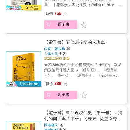
奇，而是「白蒙兀兒」現象的一部分——那些
述中、朝之間的互動。朝鮮王朝多奉中國為宗
章。 ▏榮獲沃夫森史學獎（Wolfson Prize）▏
內部奮鬥，是理解近代日中關係中最重要、也
身穿印度服飾、採納當地習俗的歐洲人，挑戰
金石堂
主，故以「小中華」自居。然而，「事大」雖
榮獲蘇格蘭年度圖書獎▏Amazon 4.5顆星高分
最被忽略的變數。日本的對華政策的每一次轉
了殖民秩序的界線，令東印度公司尷尬不已。
756
特價
元
為朝鮮主要國策，但也會適時引海彼端的日本
評價▏收錄逾60幅精緻彩圖 一部瑰麗、迷人且
向，無論是提攜、干預，還是侵略，都源於其
在《白蒙兀兒人》一書中，威廉・達爾林普重
為援，以確保自身的獨立性，半島因而成為中
重要的著作……既是壯闊場景的織錦，亦是動
對「中國將成為什麼樣的國家」的想像。而中
建了英國駐海得拉巴宮廷公使詹姆斯・阿基里
電子書
日的競逐場。 中日的競合可從兩國的淵源
人情詩。威廉•達爾林普筆下的殖民地戀曲，將
國內部的政治鬥爭，也往往利用對日關係作為
斯・科克派翠克的非凡故事。他不顧傳統，迎
談起。日本與中國跨海為鄰，面對較強盛的鄰
徹底改寫我們對英屬印度的認知。——米蘭達•
爭奪正當性的工具。於是，「對立」與「共
娶了海得拉巴首相的孫女海兒・妮莎，甚至皈
國，自然懷有複雜的情緒，一方面欽慕大國的
西摩《星期日泰晤士報》 十八世紀的印度海得
存」並非兩個獨立的階段，而是同一時期並存
依伊斯蘭教。這段婚姻在宮廷鬥爭、後宮政治
泱泱風範，另一方面也有防備侵攻之心、分庭
拉巴，一段跨越文化與宗教的禁忌愛情正在展
的兩種面向，兩者在中國「共和」的顛簸道路
【電子書】五歲米拉德的末班車
與宗教衝突的背景下展開，揭示了跨文化交流
抗禮之意，於是中日關係在競爭與親善的兩極
開。英國駐海得拉巴代表詹姆斯・阿基里斯・
上，相互糾纏，彼此激化，共同譜寫了這一段
與個人抉擇之間錯綜複雜的張力。達爾林普更
內森・薩拉爾
著
間擺盪。近代以來，日本國力漸強，中國自然
科克派翠克，在宮廷裡邂逅了首相的孫女海
複雜、矛盾又充滿悲劇性的百年史。
八旗文化
出版
進一步將故事置於「白蒙兀兒」現象的廣闊脈
成為挑戰、入侵的對象，也造成清末至民國、
兒・妮莎。他深深愛上她，不惜皈依伊斯蘭
2025/12/03 出版
絡中，勾勒出那些採納印度服飾、語言與習俗
橫跨兩次世界大戰的領土紛爭。這段中日競合
教，甚至成為對抗東印度公司的雙重間諜。這
的歐洲人，如何動搖了殖民統治所欲維持的種
★2024年普立茲非虛構得獎作品 ★喬治．歐威
的歷史，從白江口海戰、秀吉征伐朝鮮、甲午
段愛情故事，交織著宮廷陰謀、後宮政治、宗
族與權力界線。像「印度教徒史都華」與帶著
爾政治寫作獎入圍 ★《紐約客》、《經濟學
戰爭、中日戰爭等，都在作者筆下躍然紙
教爭議與家族衝突。然而，它並非孤立的傳
十三位印度妻子乘象散步的大衛・奧克特洛尼
人》、《時代》、《新共和》、《金融時報》
上。 260幅地圖、照片、明信片、雜誌等圖
奇，而是「白蒙兀兒」現象的一部分——那些
爵士，便是這種文化融合的鮮活代表。透過大
年度最佳書籍 ★授權全球30國語言版本，理解
像，飽含蓊鬱的風景、險峻的要衝、帆檣林立
338
身穿印度服飾、採納當地習俗的歐洲人，挑戰
Readmoo
特價
元
量未曾翻譯的波斯文、烏爾都文與英文檔案，
當代以巴衝突的最佳書籍 耶路撒冷郊外的一場
的港口、人口密集的都市，還有戰火下的殘景
了殖民秩序的界線，令東印度公司尷尬不已。
本書揭露了一段被歷史忽略的愛情、背叛與文
車禍，一對父子的真實遭遇， 揭開了一個交織
等，讓人彷若置身歷史現場。
在《白蒙兀兒人》一書中，威廉・達爾林普重
電子書
化交涉的故事。這是一個宗教、文化與政治身
歷史與生命的私密故事， 這是當今巴勒斯坦的
建了英國駐海得拉巴宮廷公使詹姆斯・阿基里
分並非固定不變，而是流動可變的時代，也是
真實縮影，也是使人心碎的時代之書 本書描述
斯・科克派翠克的非凡故事。他不顧傳統，迎
一個顛覆帝國二元對立的混雜世界。 人們通常
一場發生於約旦河西岸耶路撒冷郊外的交通事
娶了海得拉巴首相的孫女海兒・妮莎，甚至皈
認為愛情與戰爭分屬不同領域，除非是托爾斯
故，一輛巴勒斯坦校車載着一批幼稚園學生前
【電子書】東亞近現代史（第一冊）：清
依伊斯蘭教。這段婚姻在宮廷鬥爭、後宮政治
泰的作品，否則我們不期待兩者交織。這部傑
往兒童樂園遊玩，途中校車發生事故翻覆起
朝的興亡與「中華」的未來─從豐臣秀吉
與宗教衝突的背景下展開，揭示了跨文化交流
作的成就之一，在於威廉•達爾林普如何將這兩
火。 雖然公路上的民眾不斷打電話給以色列和
出兵朝鮮到日俄戰爭
與個人抉擇之間錯綜複雜的張力。達爾林普更
岡本隆司
著
大主題渾然天成地熔鑄，使英國征服印度的史
巴勒斯坦的緊急救援單位，但沒有任何消防車