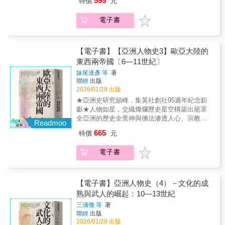
595
特價
元
原道長：平安時代權臣，以攝關政治鞏固貴族
野觀察與國際視野，細緻分析印度的社會結
以及駐守山地的沖繩警察，這些人如何運用殖
秩序，奠定院政體制的基礎。• 司馬光：史學家
構、外交戰略與地緣政治處境，也揭示其如何
民地制度的落差，在不平等的權力結構中尋找
電子書
與政治家，以《資治通鑑》建立新的歷史敘事
在全球供應鏈重組中迅速崛起。我曾在印度旅
空隙？從被統治者到被統治者、帝國邊緣人到
框架。• 李清照：宋代女詞人，以詞歌記錄家國
居與學習十二年，深知印度並非僅是一個國
現代摩登的打工人，他們又如何在日本人跟沖
之痛與生命哀愁。• 朱熹：南宋大儒，創立理學
家，而是一個交織著宗教、文明、貧富差距與
繩人的曖昧認同間搖擺？而當帝國崩壞，他們
體系，成為東亞思想的核心。• 薩拉丁：穆斯林
【電子書】【亞洲人物史3】歐亞大陸的
歷史張力的複雜世界。本書有助於華文讀者建
帶著殖民地經驗回到戰火蹂躪的家鄉，「成為
世界的領袖，以信仰與軍事力量收復耶路撒
立更立體而真實的印度理解，亦能重新思考亞
東西兩帝國〔6—11世紀〕
沖繩人」似乎再次成為生存的選項......本書寫
冷。• 拜巴爾一世：馬木路克蘇丹，以武力抵禦
洲未來與世界局勢的變化。──釋覺明 （ 南華
下這群沖繩渡臺移民的故事，深刻揭示個人乃
妹尾達彥 等
著
外侮，鞏固西亞政權。• 闍耶跋摩七世：吳哥王
大學宗教學研究所副教授兼所長）
至於群體的身份跟理想，如何在移動中被形
聯經
出版
朝的君主，以佛教與王權重塑帝國秩序。《亞
塑，臺灣與沖繩列島的命運又如何相互交織。
2026/01/29 出版
洲人物史》第四卷聚焦於十至十三世紀，這是
作者將引領我們思考：●琉球被日本吞併後地緣
★亞洲史研究巔峰．集英社創社95週年紀念鉅
亞洲各地從貴族統治逐步走向文人與武將並立
位置的變化？●沖繩人如何透過出外打工，尋求
獻★人物如星，交織燦爛歷史星空構築出籠罩
的新局。此時，日本由平安貴族政治進入武家
階級向上流動？●從女傭、接線生到軍方打字
全亞洲的歷史全景神與佛法滲透人心、宗教與
政權，中國則從唐代的動盪走向宋代的科舉與
Readmoo
員，沖繩女性如何在移動中尋求生命自主？●臺
制度交錯成形、歐亞大陸東西帝國並立焦點人
文人官僚體制；西亞由阿拔斯王朝延續至塞爾
665
特價
元
灣醫療體系如何與沖繩移民史交織，成為孕育
物傳記：• 武則天：中國史上唯一的女皇帝，在
柱與馬木路克政權，軍人與烏里瑪並肩而立；
現代沖繩醫師的搖籃？●從帝國統治者到被遺忘
權力運籌中開創新局，也改寫了帝王秩序的想
東南亞則在吳哥與爪哇王國展現王權與宗教融
電子書
的琉球僑民，戰後沖繩人身份認同如何轉變？
像。• 玄奘：以求法西行與譯經功業，為佛學奠
合的力量。這個時代普遍以皇帝、天皇或哈里
本書特色臺灣人對沖繩並不陌生，但多半停留
定新基礎，亦展現宗教與知識跨境流動的力
發為最高統治者，但文人與武將逐漸成為獨立
在「海島天堂」、旅遊觀光的島嶼印象，對沖
量。• 杜甫：詩中見史的巨匠，在科舉與亂世之
的社會階層。他們透過學識、武力與才智，而
繩歷史與地緣位置的認識，主要也聚焦於二戰
間，書寫了人民與時代的苦難。• 安祿山：身兼
【電子書】亞洲人物史（4）－文化的成
非單憑身分與出身，推動了社會文化的重組。
時期的地面戰，以及戰後美軍基地的進駐，讓
將領與叛亂者，以反叛之舉震撼唐帝國根基，
熟與武人的崛起：10—13世紀
宋代的開封展現了都市繁華與經濟活力，《東
沖繩成為第一島鏈一環的定位。然而，早在戰
象徵時代的矛盾與撕裂。• 馬蒙：阿拔斯王朝的
京夢華錄》與〈清明上河圖〉生動描繪了城市
三浦徹 等
著
前日本帝國擴張領土，沖繩就已跟臺灣結下不
哈里發，以政治手腕與學術贊助鞏固伊斯蘭帝
生活與商業秩序；同時，西亞的烏里瑪在法
聯經
出版
解之緣。從兩地平民緊密的生意往來、日常互
國，開啟文明的新風貌。• 松贊干布：西藏贊
學、歷史、文學上的著述，透過手抄本與學校
2026/01/29 出版
動，到帝國殖民體系中，沖繩人透過地域移動