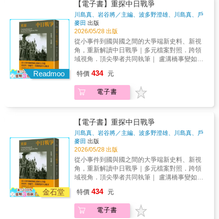
美麗的波斯地毯、香氣濃郁的藏紅花料理，或
若無法解決，印度的崛起就會缺乏穩定的國家
【電子書】重探中日戰爭
斯蘭教。當時王朝建立了「非穆斯林者需納
站位，印度究竟會把局勢推向平衡，還是推向
是新聞中時常播報的中東局勢，但在這些既熟
韌性支撐，也很難成為一個真正可被依賴的強
川島真、岩谷將／主編、波多野澄雄、川島真、戶
稅」的法律，人民為了避稅而紛紛入教成為穆
更激烈的競逐？專業推薦尤芷薇（印度尤）
悉又遙遠的印象背後，伊朗其實承載著一段橫
權。不容忽視又難以預測的下一個世界強權
部良一、森靖夫、平山昇、岩谷將、帶谷俊輔、關
麥田
出版
斯林。★★半個天下的「伊斯法罕」？★★伊
前駐印度記者方天賜 台灣印度研究協會理
跨數千年的文明史。從古老的波斯帝國，到今
本書作者自一九八〇年代末期開始，反覆造訪
智英、黃自進
著
2026/05/28 出版
斯法罕作為薩法維王朝的首都，開設了市場
事長、前駐印度外交官吳象元 「關鍵評論
日的伊斯蘭共和國，本書將帶你穿越時間長
並長住印度，見證自由化與民族主義並行的變
從小事件到國與國之間的大爭端新史料、新視
「巴剎」（Bazaar），成為商業都市。隨著人
網」資深編輯、《被世界端上桌》作者宋鎮照
河，重新認識這個既古老又充滿變動的國度。
化，也試圖拆解這個被西方過度浪漫化、卻早
角，重新解讀中日戰爭｜多元檔案對照．跨領
口遽增，逐漸發展為大城市，其繁榮的景象甚
成功大學政治系特聘教授退休、台灣東協研究
本書涵蓋了從古代波斯文明到現代伊朗的關鍵
已成為新強權的矛盾國家。在本書中，他將從
域視角．頂尖學者共同執筆｜ 盧溝橋事變如何
至有「伊斯法罕半天下」的美譽。★★菸草導
中心諮詢顧問巫仰叡 巫師地理｜地理與國際
歷史階段，揭示這片土地如何在東西方之間扮
社會內部到國際關係，剖析莫迪領導下的印
從「小事件」演變為國際事件？閻錫山竊聽電
致人民群起反抗？★★西元19世紀，菸草買賣
情勢粉專沈明室 國防安全研究院研究員、淡
434
演橋樑角色。從阿契美尼德王朝的崛起、亞歷
Readmoo
度，帶你看懂這個大國在關鍵時刻如何做出選
特價
元
報中的機密交涉、蔣介石日記裡的執政掙扎。
在伊朗成長為一大產業。國王意圖將菸草特許
江大學戰略所兼任副教授徐遵慈 中華經濟研
山大東征的衝擊，到伊斯蘭化的轉折、薩法維
擇。作為一本近代印度的研究專書，作者提出
結合中國、日本與國際聯盟的三方脈絡，重新
權交給英國，結果引起人民嚴重反彈。這場抗
究院台灣東南亞國家協會研究中心主任陳牧民
王朝建立什葉派國家，再到近現代的革命與國
的重要問題是：印度如何運作？作為夥伴是否
電子書
建構這場改變東亞命運的重要戰爭。全書特色‧
議運動擴散到伊朗全國，讓國王不得不撤回決
中興大學國際政治所教授賴怡忠 台灣智庫
際角力，層層交織出伊朗獨特而複雜的歷史脈
可靠、是否穩定？它的崛起會帶來多大威脅？
重要檔案佐證：運用閻錫山竊聽電報、蔣介石
策。本書是為第一次思考「伊朗究竟是怎樣的
諮詢委員釋覺明 南華大學宗教學研究所副教
絡⋯⋯★★穆斯林增加是因為稅金？★★誕生
內部宗教衝突、貧富差距與民主韌性又將如何
日記等中華民國檔案，釐清盧溝橋事件細節與
國家？」的讀者所寫，依照時間的先後順序，
授兼所長各方好評在當前國際局勢動盪莫測之
於西元7世紀的奧瑪亞王朝，在伊朗高原推廣伊
左右它的未來？最重要的是，當各國都在重新
「安內攘外」政策演變。‧戰爭領導與動員：剖
淺顯易懂地介紹伊朗的歷史。無論你是歷史愛
【電子書】重探中日戰爭
際，印度所扮演的角色備受關注，而作者以記
斯蘭教。當時王朝建立了「非穆斯林者需納
站位，印度究竟會把局勢推向平衡，還是推向
析日本戰爭指揮體制形成、國家動員法實施，
好者還是初學者，都能在其中找到精彩的故事
者身份對印度的長期觀察，也為理解這個國家
川島真、岩谷將／主編、波多野澄雄、川島真、戶
稅」的法律，人民為了避稅而紛紛入教成為穆
更激烈的競逐？專業推薦尤芷薇（印度尤）
以及媒體反映的民眾不滿。‧社會文化現象：探
與深刻的洞見。讓我們一起走進伊朗，探索這
提供了重要參考。隨著印度近期成為台灣的熱
部良一、森靖夫、平山昇、岩谷將、帶谷俊輔、關
麥田
出版
斯林。★★半個天下的「伊斯法罕」？★★伊
前駐印度記者方天賜 台灣印度研究協會理
討總力戰下「聖地」觀光興起，融合國族主義
片土地的過去與未來！
門話題，本書的出版來得正是時候。──吳象元
智英、黃自進
著
2026/05/28 出版
斯法罕作為薩法維王朝的首都，開設了市場
事長、前駐印度外交官吳象元 「關鍵評論
與娛樂，部分延續至戰後。‧第三勢力與國際脈
（「關鍵評論網」資深編輯、《被世界端上
從小事件到國與國之間的大爭端新史料、新視
「巴剎」（Bazaar），成為商業都市。隨著人
網」資深編輯、《被世界端上桌》作者宋鎮照
絡：考察汪精衛政權中中國第三勢力角色，以
桌》作者）或許有人會問，身為一個愛國者，
角，重新解讀中日戰爭｜多元檔案對照．跨領
口遽增，逐漸發展為大城市，其繁榮的景象甚
成功大學政治系特聘教授退休、台灣東協研究
及國際聯合技術合作如何介入亞洲國家建設與
為什麼要推薦一本充滿批判性、揭露國家內部
域視角．頂尖學者共同執筆｜ 盧溝橋事變如何
至有「伊斯法罕半天下」的美譽。★★菸草導
中心諮詢顧問巫仰叡 巫師地理｜地理與國際
去殖民化。‧戰爭終結與後續：強調戰爭末期作
矛盾與陰暗面的書？我的回答是：因為真正的
從「小事件」演變為國際事件？閻錫山竊聽電
致人民群起反抗？★★西元19世紀，菸草買賣
情勢粉專沈明室 國防安全研究院研究員、淡
434
戰（如一號、緬甸作戰）對戰後中國格局影
金石堂
特價
元
愛國主義，並非盲目的讚美，而是有勇氣直視
報中的機密交涉、蔣介石日記裡的執政掙扎。
在伊朗成長為一大產業。國王意圖將菸草特許
江大學戰略所兼任副教授徐遵慈 中華經濟研
響，以及中國對日歷史政策的動態演變與記憶
國家的缺憾，並在現實中尋找進步與改善的可
結合中國、日本與國際聯盟的三方脈絡，重新
權交給英國，結果引起人民嚴重反彈。這場抗
究院台灣東南亞國家協會研究中心主任陳牧民
問題。相較於傳統中日戰爭史專注軍事敘事或
電子書
能性。──沈英杰（PINTU KUMAR，國立台灣
建構這場改變東亞命運的重要戰爭。全書特色‧
議運動擴散到伊朗全國，讓國王不得不撤回決
中興大學國際政治所教授賴怡忠 台灣智庫
單一國家視角，本書修正既有中日戰爭定見，