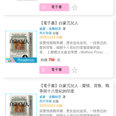
東印度公司的關係有時合作、有時競爭。他們
洲，所向披靡，但在東亞面對著南宋、高麗和
等途徑，建構對彼此的認知。其中既有對現代
的商業路線曾遠達菲律賓、暹羅、日本，讓福
電子書
日本，為何顯得老鼠拉龜、無處下手？◎明亡
化的期待，也有來自利益與文明觀差異的誤解
建安海一度成為東亞貿易的重要節點；而他們
清替既成定局，朝鮮君臣卻始終心繫明朝，是
與輕蔑。值得注意的是，日本對中國的看法，
的思維超越帝國官員與文人眼界，更非反清復
因為他們沒忘記明朝在壬辰倭亂期間的援助？
始終與其內部「共和」進程的混亂與反覆緊密
明、忠君愛國等標籤所能說明。這個海上集團
◎日本殖民統治台灣長達五十年、朝鮮也有三
掛鉤。辛亥革命後的政局動盪，在許多日本人
【電子書】白蒙兀兒人
的興起與消失，不屬於任何一國的國史，必須
十多年，但二戰後兩地民眾對日本的態度為何
眼中，成為中國「不具備成為現代國家能力」
威廉．達爾林普
著
從世界的角度理解。本書重返17世紀東亞海
截然不同？◎自蘆溝橋事變以來，日本一而
的證據，這不僅影響了輿論，更深刻塑造了之
馬可孛羅
出版
域，呈現這個跨國空間風雲詭譎的歷史動態：
再、再而三地誤判形勢，「支那通」系統是
後數十年日本的對華政策。 在中國現代史
2025/12/13 出版
中國為中心的東亞朝貢體系，為何遭遇挑戰？
「失靈」還是已經「失控」了？◎汪精衛選擇
中，談論到中日關係，往往聚焦於彼此的對立
當愛情挑戰帝國，歷史從此改寫。一段禁忌的
豐臣秀吉為何攻打朝鮮？德川幕府如何計劃發
投日，是順應了當時國民政府內部的主流意
與戰爭上。在這種敘事的角度下，對於雙方通
愛與背叛，揭開十八世紀印度最隱祕的篇
展自己為中心的世界體系？ 荷蘭、西班牙、
見，還是錯誤地解讀這些所謂的「悲觀言
常以失敗告終的「共存」嘗試，便往往遭到忽
章。 ▏榮獲沃夫森史學獎（Wolfson Prize）▏
葡萄牙，歐洲勢力如何在東亞海域上競爭？
論」？ 《千年東亞》涵蓋的時間跨度超過
視。「共存」之所以難以成功，其根本原因在
榮獲蘇格蘭年度圖書獎▏Amazon 4.5顆星高分
福建商人集團如何加入歐洲越洋貿易？如何和
756
一千年，起於五世紀，終於二十世紀中，以
Readmoo
於，雙方的「共存」基礎極不穩固。日本的
特價
元
評價▏收錄逾60幅精緻彩圖 一部瑰麗、迷人且
中華陸地政權互動？ 滿人進逼下，鄭芝龍為
中、日、韓三國之間的互動為主旋律，其他先
「共存」往往帶有支配與控制的色彩；而中國
重要的著作……既是壯闊場景的織錦，亦是動
何曾盤算據福建獨立？ 臺灣如何被織入世界
後登上歷史舞台的民族、國家則點綴穿插其
方面，任何與日本的合作，都極易在民族主義
電子書
人情詩。威廉•達爾林普筆下的殖民地戀曲，將
的網，海上傭兵集團如何影響臺灣歷史？
間。 書中收錄的70篇專題文章，呈現東亞
高漲與「共和」正當性的爭論中，被貼上「賣
徹底改寫我們對英屬印度的認知。——米蘭達•
歷史截然不同的樣貌；以影劇、武俠小說、時
國」的標籤。 奠定現代中國與日本關係的
西摩《星期日泰晤士報》 十八世紀的印度海得
事、旅遊景點等主題為引，析出古今細如絲縷
歷史中，中日戰爭是雙方爭執的高峰，並深刻
拉巴，一段跨越文化與宗教的禁忌愛情正在展
【電子書】白蒙兀兒人：愛情、背叛、戰
的巧妙連結。無論是歷史學說或故事，作者都
形塑戰後東亞外交格局。這場戰爭不僅是武力
開。英國駐海得拉巴代表詹姆斯・阿基里斯・
爭與十八世紀的印度
能信手拈來，深入淺出。 古代中國由於國
的正面衝突，更包含在全面對立下仍持續進行
科克派翠克，在宮廷裡邂逅了首相的孫女海
土、國力大於周邊國家，往往在軍事、文化、
威廉．達爾林普
著
的交涉與溝通。事實證明，即便在最黑暗的時
兒・妮莎。他深深愛上她，不惜皈依伊斯蘭
馬可孛羅
出版
政治、經濟等層面影響鄰國，而日本、朝鮮是
代，中日之間仍未徹底斷絕聯繫。戰爭本身也
教，甚至成為對抗東印度公司的雙重間諜。這
2025/12/13 出版
最直接受到影響的國家／區域。因此，本書前
深刻地改變了中國的「共和」進程，最終促使
段愛情故事，交織著宮廷陰謀、後宮政治、宗
半著重中、朝之間的互動，後半強調中、日之
當愛情挑戰帝國，歷史從此改寫。一段禁忌的
中國共產黨的勝出，從而也決定性地改變了戰
教爭議與家族衝突。然而，它並非孤立的傳
間的競合。 作者從朝鮮各王朝的史事來敘
愛與背叛，揭開十八世紀印度最隱祕的篇
後日中關係的格局。 中國追求「共和」的