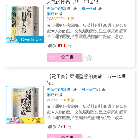
事件與本書所反思的韓國與台灣從戒嚴到民主
大戰的慘禍〔19—20世紀〕
題、中國與俄羅斯為了「重返榮耀」再度擴張
本的強勢叩門，以及俄國蠶食宮廷內部的企
宗教改革與憲政實驗，探索現代國家的可能。•
的平行歷程，也為東亞民主發展提供了珍貴的
的野心……透過本書，我們得以回溯這些議題
姜尚中(總監修)
著 、
重松伸司
著
圖，內外問題接踵而至，令其進退維谷。▎中
克涅薩熱與容閎：教育先鋒走向世界，連結亞
歷史鏡像。
的開端，從朝鮮半島跌宕起伏的命運，洞見當
聯經
出版
國、日本、俄國有何盤算──介入內政、強推改
洲與近代思想。•慈禧太后與袁世凱：在清帝國
今東亞地緣政治的複雜糾葛究竟如何成形。▎
2025/09/04 出版
革、滲透宮廷……無所不用其極 大清是朝
末路中掌權，掙扎於保守與改革之間。「亞洲
朝鮮半島的困境──內部主政者無力、派系分
★亞洲史研究巔峰．集英社創社95週年紀念鉅
鮮的宗主國。起初表示「兩國雖為宗藩關係，
人物史」第八卷聚焦於十七至十九世紀亞洲的
裂，外部面臨列強虎視眈眈 一八六三年，
獻★人物如星，交織燦爛歷史星空構築出籠罩
但朝鮮仍保有其自治權」，但這般態度卻為日
轉型人物，他們生於帝國秩序即將崩解之時，
哲宗駕崩。由於其膝下無子，神貞王后趙氏便
全亞洲的歷史全景戰亂洗禮催生覺醒、思想奔
本大開方便之門。雖曾在壬午兵變後試圖加強
站在傳統與現代、東方與西方交會的歷史十字
Readmoo
遴選王族中的幼子繼承王位，是為高宗。數度
流激盪時代、亞洲現代性浴火而生焦點人物傳
對朝鮮的控制，未料日後爆發東學黨之亂，中
路口。有的在強勢統治中尋求變革，有的從邊
910
特價
元
干政的父親興宣大院君，以及手段強硬的妻子
記：• 金性洙與金天海：在殖民體制下追尋民族
日聯合出兵鎮壓，隨之而來的衝突最終導致甲
陲出發擁抱世界；有的反抗殖民，有的則在制
閔妃，兩人互相掣肘，使得高宗難以掌握政事
與藝術的可能性。• 蔣介石與宋氏家族：近代中
午戰爭。戰敗後於《馬關條約》中承認朝鮮完
度內部追求改革。他們的思想與行動不只回應
電子書
主導權，即便親政後一改先前父親的排外態
國政權轉型的推手與象徵。• 胡適與毛澤東：從
全獨立自主，就此喪失宗主權。 正值維新
當時困境，也開啟了亞洲各國探索「國家」、
度，轉而與列強來往，卻也接連簽下多項不平
文化改良到革命實踐，近代中國思想光譜的兩
時期的日本，此時走在成為帝國的路上。起初
「社會」、「人民」的新篇章。本卷呈現的不
等條約。 朝鮮當局除了要面對國內的不滿
端。• 翁山與甘地：亞洲民族解放運動的精神象
推派使節前往朝鮮，望其承認明治新政權，然
是單一國族的歷史，而是一張涵蓋整個亞洲的
聲浪與派系分裂，還有宗主國大清的反覆、日
徵。• 摩薩台與昭和天皇：帝國秩序的挑戰者與
【電子書】亞洲型態的完成〔17—19世
而當時朝鮮鄙夷日方「稱皇」的要求及穿著洋
歷史網絡：在清朝與鄂圖曼帝國調整治理策略
本的強勢叩門，以及俄國蠶食宮廷內部的企
見證者。• 岩生成一與尾崎秀實：東亞政治轉折
紀〕
服的姿態，於是對朝鮮的態度便轉向「征韓
的同時，日本、朝鮮、越南、印度與東南亞也
圖，內外問題接踵而至，令其進退維谷。▎中
中的異見與行動。• 中野重治與林達夫：知識人
論」。此後先以《江華島條約》實施經濟滲
面對貿易擴張、軍事衝突與思想激盪的挑戰。
姜尚中(總監修)
著 、
村田雄二郎
著
國、日本、俄國有何盤算──介入內政、強推改
如何在時代的縫隙中堅守思考與書寫。• 李香蘭
透，再藉《馬關條約》行主權干預，最後於一
這些交錯的經驗，編織出「亞洲型態」逐漸成
聯經
出版
革、滲透宮廷……無所不用其極 大清是朝
與山代巴：女性身影在民族、性別與國家敘事
九一○年殖民朝鮮，將整個半島納入版圖。
形的脈絡。《亞洲型態的完成》探討近世亞洲
2025/09/04 出版
鮮的宗主國。起初表示「兩國雖為宗藩關係，
中的複雜交錯。本卷描繪二十世紀前五十年間
俄國亟欲東擴國界，因而意識到朝鮮的戰略地
如何在全球化初潮與西力東漸的壓力下，逐步
★亞洲史研究巔峰．集英社創社95週年紀念鉅
但朝鮮仍保有其自治權」，但這般態度卻為日
的亞洲風景，一個飽經兩次世界大戰與殖民體
位之重。當日本的影響力日益增大，俄國也藉
形成各自的現代政治文化與社會樣貌。從教育
獻★人物如星，交織燦爛歷史星空構築出籠罩
本大開方便之門。雖曾在壬午兵變後試圖加強
制劇變的年代。西方帝國權力崩解之際，亞洲
由商務與外交手段進入朝鮮，獲得宮廷人士的
改革到宗教振興，從軍事動員到外交實踐，這
全亞洲的歷史全景知識激盪開拓視野、改革思
對朝鮮的控制，未料日後爆發東學黨之亂，中
各地開始思索現代化方向。民族主義席捲各
金石堂
信任。一八九五年閔妃遇刺身亡，高宗逃往俄
些人物的抉擇與經歷，塑造了今日亞洲的雛
潮塑造國度、亞洲型態交織成形焦點人物傳
日聯合出兵鎮壓，隨之而來的衝突最終導致甲
地，與之共生或對立的是革命運動、社會改
770
特價
元
國公使館尋求保護，期間他任用俄國軍事顧
形，也為理解當代亞洲困境與希望提供關鍵視
記：•羽地朝秀與雨森芳洲：鎖國時代的知識
午戰爭。戰敗後於《馬關條約》中承認朝鮮完
革、甚至殖民地內部的知識激盪。亞洲各國透
問，並給予商業特權，俄國勢力逐漸掌控朝鮮
角。【本卷主要人物】羽地朝秀／雨森芳洲／
人，開展東亞外交與世界觀。•德川綱吉與荻生
全獨立自主，就此喪失宗主權。 正值維新
過獨立運動、語言運動與思想實踐，形塑出屬