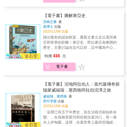
讓通過此種制度而得以共存的各個族群，產生
為沼民們解決身體上的病痛，甚至為他們行神
斯坦人，拿著特別顏色的身分證，這使他的尋
爾大學法學教授，長期關注刑事法、憲政危機
武力的遊牧民族，在時間、空間縱橫軸的變化
離心力，最終在帝國衰亡的過程中，紛紛尋求
聖的「割禮」；他也是沼民的朋友，無論他的
找過程更加複雜。 ★在極端對立以外的灰色地
與人權議題，亦是1980年光州事件時身歷戒嚴
下，與周邊各區域國家彼此國力消長變動，進
自主。 本書詳細敘述清朝的興亡並深入分
「酋長舟」划到哪裡，總有熱忱的「客房」主
帶 作者筆下的巴勒斯坦人包括有不同派系、族
恐懼的青年，深知軍事獨裁與國家暴力留下的
而推展出不同的互動關係，形成特殊的架構與
【電子書】圖解東亞史
析。我們從中可以讀到，清朝是如何從一個蕞
人等著他；他更是沼民的家人，他為四位舟童
群和政治立場，即使同屬巴解（巴勒斯坦解放
創傷。四十多年後，他以即將退休的學者身
脈絡。
宮崎正勝
著
爾的漁獵民族，逐步轉變為稱霸東亞的龐大帝
準備聘金、談婚約，甚至捲入「血仇」的糾紛
組織）成員，也有不同陣營，當中包括對巴勒
分，再次面對戒嚴內亂的現實衝擊。韓寅燮在
易博士
出版
國？清朝是如何將自身作為「蠻夷」的身分，
中…… 而這一切純粹是為了「自娛」，為
斯坦自治政府相當不滿的巴勒斯坦人，也有與
得知戒嚴宣布的當下，創傷記憶再次浮現，他
2025/11/06 出版
轉化為「中華」的主人？又是如何在面臨衝擊
了再次擁抱他所喜愛的阿拉伯人，為了了解一
以色列人關係密切的巴勒斯坦官員；作者所訪
意識到，自己的學術生涯絕不能以戒嚴時代的
跳出既有的認知框架，重新丈量立足位置與東
下，採取創新的因應之道？當清朝的改革失去
種即將消逝的生活方式，也為了體驗沼地裡大
談的以色列人亦同樣，既有規劃興建隔離牆的
回歸作為結束；當政權赤裸裸地顯露出獨裁化
亞和世界的距離！東亞史，即以東亞為整體的
了既有的多元包容，這個王朝又是怎樣走向滅
地的另一種風貌。 塞西格在書中寫道：
以色列官員，也有在現場救護的以色列人、協
的症狀時，國民身為憲法守護者，有義務挺身
歷史，主要討論在近代以前，以中國為中心形
亡？
「首度造訪沼民的情景始終在我腦海縈繞：火
助蒐集遺體的哈雷迪猶太教徒，醫院裡的以色
而出，找回憲政秩序。從戒嚴宣布的第一時間
成的相對獨立且封閉的文化圈。偌大的亞洲大
光照在側臉上、雁群大鳴大放、鴨子爭先恐後
列社工，還有以色列電視台記者等。作者對以
起，韓寅燮便開始在社群媒體發表文章，以法
416
金石堂
特價
元
陸上，每個文化以不同的速度成長發展，透過
地搶食、男孩在黑暗中唱著歌、划舟緩緩划下
巴雙方人物的書寫，在一貫極端對立的認知以
律人的筆，記錄下局勢發展、整理相關重要文
戰爭、貿易以及文化交流，發展較快的漢文化
水道、夕陽在蘆葦燃燒所彌漫的濃煙中依稀露
外，呈現更為真實的人性灰色地帶。 ★戰爭以
件，並針對「戒嚴」與憲法的法律知識回應市
電子書
強勢影響周邊區域，但時而又屈服於擁有強大
出緋紅色……這是一個時間彷彿靜止的世界，
外，巴勒斯坦人日常生活中的暴力 雖然在一九
民們的疑問。本書便是集結了直到尹錫悅遭彈
武力的遊牧民族，在時間、空間縱橫軸的變化
渾然不知引擎為何物。再次地，我體會到內心
八八年，巴勒斯坦解放組織與以色列達成歷史
劾為止，韓寅燮在此過程中所留下的文章，並
下，與周邊各區域國家彼此國力消長變動，進
急欲分享這種生活，而不單是做個旁觀者的渴
性的和解方案，同意在僅占原來國土面積百分
獨家收錄中文版序及增補後記，持續追蹤後續
而推展出不同的互動關係，形成特殊的架構與
望。」【書評讚譽】「塞西格或許是置身於阿
【電子書】沼地阿拉伯人：當代最傳奇探
之二十二的被占領土上，建立「巴勒斯坦
總統的補選過程，構成一部當下仍在進行中的
脈絡。
拉伯民族中的最後一位英國旅行家，無疑也是
險家威福瑞．塞西格阿拉伯沼澤之旅
國」，但事實上所謂的「自治」卻困難重重，
韓國憲政演變的文字見證。■韓國快速守住民主
其中最偉大的一位。」——約翰‧葛樂伯爵士，
巴勒斯坦人必須忍受各種日常生活中的屈辱與
的依據，是來自過去憲政史累積的憲法精神！
威福瑞．塞西格
著
《週日泰晤士報》「說探險故事是一回事……
荒謬處境，連基本的學習和工作都大幅受限，
書中不僅跟隨事件發展，及時寫下時局分析，
馬可孛羅
出版
令人感受到身歷其境的氣氛又是另一回事……
本書透過這場意外深入揭示這些深埋日常生活
2025/11/06 出版
更具體從憲法法條深入探討「戒嚴」與「內
塞西格卻圓滿地作到了這點……這是本令人激
中的不公對待。
亂」的定義，以及彈劾尹錫悅的正當性。「一
「這裡已有五千年歷史，其生活模式卻始終未
賞的好書。」——蓋文‧麥斯威爾，《觀察家》
二三內亂」之所以失敗，首要原因即是韓國憲
變。」在底格里斯河與幼發拉底河口，有一座
法規定：「當國會以過半數決議要求解除戒嚴
水上伊甸園，這裡，住著世界上最與世隔絕的
金石堂
時，總統必須遵從。」為此國會議員們深夜翻