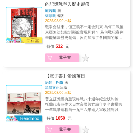
的發展。作者柯琳‧泰勒‧森運用豐富的史料與考
的記憶戰爭與歷史裂痕
政治下的盟友，對戰犯問題採取寬容態度。到
古證據，深入描寫孔雀王朝從興起到衰落的歷
了1970年代日本經濟崛起，他們開始重新定義
顧若鵬
著
程，並揭示其對東南亞乃至希臘的深遠影響。
戰爭罪行，並抗議同盟國在戰後所推行的正
貓頭鷹
出版
書中收錄五十九幅珍貴的照片與插圖，圖文並
義，甚至透過重寫歷史，試圖翻轉國際形象。
2025/08/09 出版
茂地呈現這段跨越信仰、文化與權力的歷史，
有些開始將二戰「正名」為「大東亞戰爭」，
戰爭會結束，但正義不一定會到來 為何二戰後
揭示帝國治理方針的深刻轉型與佛教的持續擴
詮釋成一種解放亞洲之戰，或是將日本對中國
東亞無法如歐洲那般實現和解？ 為何戰犯審判
展。
與對歐美的戰爭理由分開，後者是為了防禦而
未能解決歷史創傷，反而加深了各國間的敵對
金石堂
戰，並非一種侵略行為。當法庭不是用來追求
情緒？ ◎《從人到鬼，從鬼到人：日本戰犯與
532
特價
元
正義戰爭法庭本身既可成就正義，也可能掩蓋
中國的審判》作者最新力作。 ◎劍橋東亞系教
不義。當記憶與歷史出現裂縫時，日本社會借
授、英國國家學術院院士，從散布日、中、
電子書
用審判重新詮釋自我身份。至於中國，審判的
臺、港等地檔案重建東亞歷史記憶與裂痕。 ◎
目的也不僅是為了處罰戰敗國。國民黨政府曾
本書特別收錄臺灣版獨家作者序「臺灣戰後正
透過戰犯法庭進行大規模公開審判，試圖重建
義的悖論」。 ◎東京大學川島真教授、早稻田
戰後秩序與主權象徵；而中國共產黨則傾向以
大學劉傑教授、中研院社會所汪宏倫副所長、
【電子書】帝國落日
政治改造方式處理戰犯，讓法庭轉化為政治教
輔仁大學蕭道中系主任專文推薦。 中日兩國對
約翰．托蘭
著
育的展示場域。兩者雖方式不同，卻都將法庭
二戰一直有著不同的詮釋。相較於德國直面歷
黑體文化
出版
作為建立政權合法性的重要舞台。戰爭記憶形
史，日本選擇淡化戰爭責任，而中國則以標舉
2025/08/06 出版
塑的東亞政治在本書中，作者提出競爭正義的
南京大屠殺和攻擊靖國神社予以回應。這背後
普立茲獎經典重現終戰八十週年紀念版約翰．
概念，正義是一個漫長、複雜且充滿競爭的歷
不僅是自我保護的本能反應，而是東亞的戰爭
托蘭代表巨作大日本帝國興亡編年史全書橫跨
史與政治過程。在戰後去帝國、去殖民、樹立
審判以及戰後處理的方式，給予各國詮釋這段
十年戰爭進程自一九三六年進入軍政體制以來
政權合法性和重塑國族認同等歷史脈絡中，各
歷史的空間。本書將二戰戰爭審判放入東亞的
大日本帝國逐步捲入一場無法回頭的全面戰爭
國領導人都為了政權合法性和重塑國族認同，
1050
地緣與歷史脈絡中，帶領讀者了解這段歷史如
Readmoo
特價
元
歷史的傷痕未曾遠離本書帶領我們走入亞洲戰
而利用了戰罪審判與相關歷史記憶。而這些未
何形塑且至今依舊影響著東亞各國的局勢。 讓
場直視歷史與仍未解答的問題「準確、有趣、
竟的爭論也都塑造出今日東亞的政治地理。所
位給政治的戰爭記憶 二戰結束後，全球有50多
電子書
生動、充滿活力，是通俗歷史寫作最佳典
謂的正義是否施行，記憶是否和解，不僅僅是