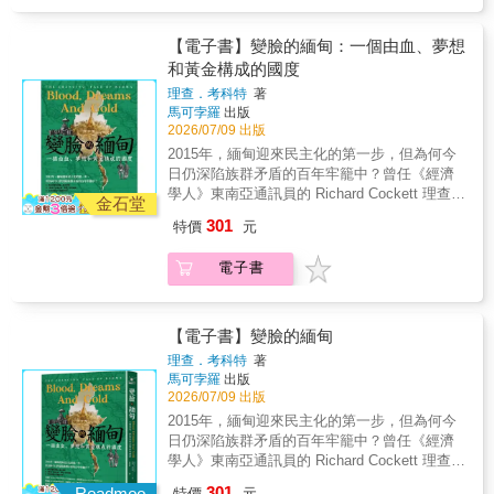
亞民眾抗爭，如「東學」農民起義或千年王國
是否能有更遼闊的未來之路可行？韓國地理位
史】全套共12冊，2025年2月起陸續上市：1.
式，曾將亞洲定義為封閉、停滯的他者，但正
運動，則展現庶民如何在外力威脅下喚醒國族
置特殊，不但連結大陸與島國，且有作為居中
神話世界與古代帝國〔神話—6世紀〕2. 世界宗
是在這樣的邊陲處境中，亞洲人物以思想與行
意識。最後探討二十世紀初的中亞，呈現社會
緩衝的性質，《東亞關聯史》便是基於此調性
【電子書】變臉的緬甸：一個由血、夢想
教圈的誕生與群雄割據的東亞〔2—7世紀〕3.
動回應壓迫，從殖民地獨立、民族解放，到建
主義與西方浪潮下的苦鬥，揭示過度發展對社
下，期待能拋開大國主義包袱，成就一本調和
和黃金構成的國度
歐亞大陸的東西兩帝國〔6—11世紀〕4. 文化的
設新型態國家。社會主義、民主主義、伊斯蘭
會根基的衝擊。現代亞洲的光與影，以及各地
東亞地區的地域史。《東亞關聯史》講述自十
成熟與武人的崛起〔10—13世紀〕5. 蒙古帝國
主義與「亞洲價值」，在此並列為追尋自主與
理查．考科特
著
歷史景觀，自此依序展開。【本卷主要人物】
七世紀起至一九九〇年過後，長達四百餘年的
統一歐亞大陸〔12—14世紀〕6. 後蒙古時代的
馬可孛羅
出版
現代化的不同道路。冷戰格局下，亞洲各國或
崔濟愚／朝鮮高宗／橫井小楠等／福澤諭吉／
歷史，主要分為海禁時期、帝國主義時期、冷
大陸與海洋〔14—17世紀〕7. 近世帝國的繁榮
2026/07/09 出版
依賴超級大國，或嘗試自立：從越戰與朝鮮半
澀澤榮一／伊藤博文／内村鑑三／内藤湖南／
戰時期和後冷戰時期。探討的國家分為三類：
與歐洲〔16—18世紀〕8. 亞洲型態的完成〔17
島的對峙，到東南亞與中東的民族解放運動，
2015年，緬甸迎來民主化的第一步，但為何今
孫文／薩耶山／賈邁勒丁・阿富汗尼／梅赫
1. 東亞的中心：中國。2. 以中國為模仿對象並
—19世紀〕9. 激盪的國家建設〔19—20世紀〕
乃至中國在社會主義體制與市場經濟之間的調
日仍深陷族群矛盾的百年牢籠中？曾任《經濟
迪・庫里・汗．赫達亞特／穆斯塔法・凱末
承繼小中華意識的小中心：朝鮮、日本、越
10. 民族解放之夢〔19—20世紀〕11. 走出世界
整與轉型，歷史在對抗與調和之間推進。許多
學人》東南亞通訊員的 Richard Cockett 理查．
爾・阿塔圖克／穆納瓦・卡里叢書特色：• 跨越
南。3. 帝國化過程中被合併、統合的周邊地
金石堂
大戰的慘禍〔19—20世紀〕12. 邁向亞洲世紀
領導人一方面導入西方理念，另一方面又以本
考科特，將以深刻的歷史視角，帶你理解這個
地域，從東亞到西亞，涵蓋整個亞洲的歷史長
區：蝦夷、琉球、占婆、臺灣、內蒙古、西藏
301
特價
元
〔20—21世紀〕
土傳統、宗教與文化為基礎加以轉化。正如金
國家動盪不安的根源。 ◎ 獨立記者張翠容專文
河。• 突出「交流」視角，深挖和平與衝突中的
等。以「關聯」與「比較」的方式，並陳各國
大中提出「全球民主」、竹內好倡言「作為方
導讀◎《南海》作者比爾．海頓好評推薦◎ 亞
文化碰撞。• 匯聚現代亞洲史研究權威，打造精
歷史、編織出並時行進的脈絡，並鋪展出串連
電子書
法的亞洲」，本卷展示了亞洲如何將「自由、
馬遜書店4.8顆星評價◎ 媒體人、學者、文化工
緻的評傳與分析。歷史不僅僅是故事，而是對
其中的文化、宗教、貿易的網絡，探詢中心與
平等、人權」等西方理念，在自身現實中重新
作者齊聲推薦 (姓名依照筆畫排列) 王雅萍【國
人性的深刻關照。開啟您對亞洲文明的全新理
邊緣的複雜性。綜觀現今紛亂的東亞局勢，現
琢磨，並昇華為普世性的智慧。【本卷主要人
立政治大學民族學系 副教授兼大學社會責任辦
解。【亞洲人物史】全套共12冊，2025年2月起
在也許是時候反思扎根已久的東亞帝國意識，
物】金日成／朴憲永／李承晚／金大中／朴正
公室主任】、余佳璋【國立政治大學GCIT兼任
【電子書】變臉的緬甸
陸續上市：1. 神話世界與古代帝國〔神話—6世
尋思另一個更宏觀的視角，也是時候試圖擺脫
熙／鄧小平／李登輝／李小龍／第十四世達賴
副教授級專技人員】、林建甫【國立台灣大學
紀〕2. 世界宗教圈的誕生與群雄割據的東亞〔2
長期支配歷史敘述的歐洲史觀、跳脫各國中心
理查．考科特
著
喇嘛／胡志明／施亞努／沙立．他那叻／李光
經濟系名譽教授】、張鐵志【出版人】、陳佩
—7世紀〕3. 歐亞大陸的東西兩帝國〔6—11世
馬可孛羅
出版
的觀點，將單一國家的歷史擴展為更為完整、
耀／馬哈地／馬可仕／蘇哈托／尼溫／黎筍／
修【國立暨南國際大學東南亞學系終身特聘教
2026/07/09 出版
紀〕4. 文化的成熟與武人的崛起〔10—13世
壯大的東亞地域史。。「只沉醉在本國的榮光
吳廷琰／尼赫魯／拉巴尼／印度斯坦／何梅尼
授兼東南亞研究中心主任】、蕭新煌【台灣亞
紀〕5. 蒙古帝國統一歐亞大陸〔12—14世紀〕
和勝利，而分不清自我省察和自我虐待的人們
2015年，緬甸迎來民主化的第一步，但為何今
／納瑟／阿拉法特／石坂泰三／野坂參三／宮
洲交流基金會董事長】 《變臉的緬甸》不
6. 後蒙古時代的大陸與海洋〔14—17世紀〕7.
在各國社會中扯開嗓門，高舉著冠冕堂皇的旗
日仍深陷族群矛盾的百年牢籠中？曾任《經濟
本顯治／岸信介／丸山真男／水木茂／知里幸
只是一本談論緬甸政治的書，更是一部帶領讀
近世帝國的繁榮與歐洲〔16—18世紀〕8. 亞洲
幟。但這些人只不過是二十一世紀的唐吉軻德
學人》東南亞通訊員的 Richard Cockett 理查．
惠／違星北斗／萱野茂／太田昌秀叢書特色：•
者理解這個國家命運轉折的時代紀實。作者理
型態的完成〔17—19世紀〕9. 激盪的國家建設
們罷了。以自我省察的視角作為出發點，即使
考科特，將以深刻的歷史視角，帶你理解這個
跨越地域，從東亞到西亞，涵蓋整個亞洲的歷
301
查．考科特長年深耕東南亞議題，透過訪談、
Readmoo
特價
元