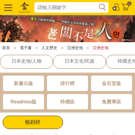
0
首頁
＞
電子書
＞
人文歷史
＞
亞洲史地
＞
亞洲史地
日本史地/人物
日本文化/民族
韓國史地
新書出版
排行榜
金石堂版
Readmoo版
特價區
免費專區
暢銷榜