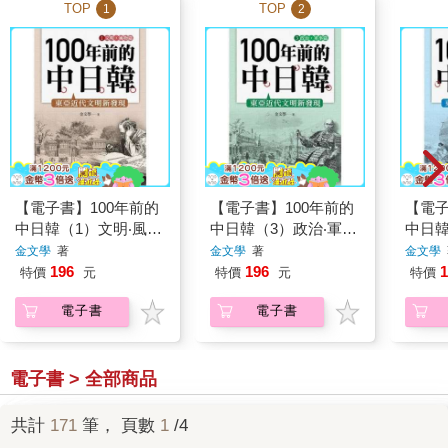
TOP
TOP
1
2
【電子書】100年前的
【電子書】100年前的
【電子
中日韓（1）文明‧風物
中日韓（3）政治‧軍事
中日韓
篇──東亞近代文明新
篇──東亞近代文明新
篇──
金文學
著
金文學
著
金文學
發現
發現
發現
196
196
1
特價
元
特價
元
特價
電子書
電子書
電子書 > 全部商品
共計
171
筆， 頁數
1
/4