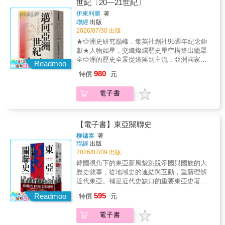
世紀〔20—21世紀〕
民族建立帝國時代的終結與新勢力的興起。本
亞，涵蓋整個亞洲的歷史長河。• 突出「交流」
維新政體建設，推動帝國主義政策。• 孫文：中
卷聚焦的主要人物在不同地域承接蒙古時代的
伊東利勝
著
視角，深挖和平與衝突中的文化碰撞。• 匯聚現
國革命先驅，推翻清朝，創建中華民國，倡導
遺產，活躍於各自的政治、文化與宗教舞台。
聯經
出版
代亞洲史研究權威，打造精緻的評傳與分析。
三民主義。• 賈邁勒丁・阿富汗尼：改革派思想
帝國遺留下的海陸網絡，使人員、物資與思想
2026/07/30 出版
歷史不僅僅是故事，而是對人性的深刻關照。
家，推動伊斯蘭世界現代化。• 梅赫迪・庫里・
流通，形成跨地域的交流格局，既有伊斯蘭文
★亞洲史研究巔峰．集英社創社95週年紀念鉅
開啟您對亞洲文明的全新理解。【亞洲人物
汗．赫達亞特：中東思想與社會改革人物，影
化的擴展，也有儒學、佛教、基督教在亞洲各
獻★人物如星，交織燦爛歷史星空構築出籠罩
史】全套共12冊，2025年2月起陸續上市：1.
響地區政治與教育。• 穆斯塔法・凱末爾・阿塔
地的傳播與在地化。後蒙古時代不僅是遊牧帝
全亞洲的歷史全景從邊陲到主流，亞洲國家的
神話世界與古代帝國〔神話—6世紀〕2. 世界宗
圖克：土耳其共和國創建者，實行現代化與世
Readmoo
國影響的延續，也是近世亞洲形成的關鍵準備
重構之路抗拒、轉化與再創造——現代亞洲的
教圈的誕生與群雄割據的東亞〔2—7世紀〕3.
俗化改革。本卷聚焦十九至二十世紀世界的動
980
特價
元
期。從中亞、南亞到東亞與東南亞，帝國遺
矛盾與展望焦點人物傳記：• 金日成：北韓建國
歐亞大陸的東西兩帝國〔6—11世紀〕4. 文化的
盪與改革，以及亞洲各地面對挑戰的人物。特
產、地方政權、貿易網絡與宗教文化相互作
者，以「主體思想」奠定長期政權的基礎。• 金
成熟與武人的崛起〔10—13世紀〕5. 蒙古帝國
別突顯日本：因明治維新後，日本雖位於資本
電子書
用，構成全球貿易與文化互動的前奏。本卷透
大中：韓國民主運動的象徵，倡導「全球民
統一歐亞大陸〔12—14世紀〕6. 後蒙古時代的
主義體系的邊緣，卻迅速轉型為亞洲唯一早熟
過這些人物的歷史足跡，呈現亞洲如何在蒙古
主」，人權高於國家。• 鄧小平：中國改革開放
大陸與海洋〔14—17世紀〕7. 近世帝國的繁榮
的「帝國主義」國家，跳脫傳統以中國為中心
遺產與外來影響之間，塑造出多元而互聯的近
的推手，在社會主義框架內導入市場經濟。• 李
與歐洲〔16—18世紀〕8. 亞洲型態的完成〔17
的東亞秩序，兼具西方制度特質。這種自相矛
世世界。【本卷主要人物】帖木兒／李成桂／
登輝：臺灣首位民選總統，推動民主化與本土
【電子書】東亞關聯史
—19世紀〕9. 激盪的國家建設〔19—20世紀〕
盾形塑了日本「近代」的光與影，也深刻影響
朝鮮世祖／足利義滿／足利義政／尚巴志／尚
化，奠定「臺灣主體性」。• 李光耀：新加坡建
10. 民族解放之夢〔19—20世紀〕11. 走出世界
整個亞洲近代歷史。書中描繪當時的思想家、
柳鏞泰
著
泰久／藍玉／鄭和／王陽明／穆罕默德二世／
國總理，以「亞洲價值」與高效治理塑造現代
大戰的慘禍〔19—20世紀〕12. 邁向亞洲世紀
聯經
出版
政治家、評論家與經濟學者如何應對西歐文明
巴布爾／王直／俺答汗／達摩則第／蘇丹慕扎
城邦。• 胡志明：越南民族解放與統一的領袖，
〔20—21世紀〕
2026/07/09 出版
的衝擊——從軍事、憲法、金融到教育制度，
法沙／瓦利松戈／努爾丁拉尼里／黎聖宗／范
將馬克思主義與民族主義結合。• 何梅尼：伊朗
日本在「自我認同危機」中調整方向，轉向西
韓國視角下的東亞新風貌跳脫帝國與國族的大
公著／佩德羅．保提斯塔．布拉斯克斯／洛倫
伊斯蘭革命領袖，提出以宗教為核心的共和國
歐文明以完成近代化；；而中國則在內憂外患
歷史敘事，從地域史的連結與互動，重新理解
佐・魯伊斯叢書特色：• 跨越地域，從東亞到西
體制。• 阿拉法特：巴勒斯坦民族運動的象徵人
之中，面對傳統秩序崩解與列強壓力，展開艱
近代東亞。補足近代史缺口的重要東亞史著
亞，涵蓋整個亞洲的歷史長河。• 突出「交流」
物，以武裝與外交並進爭取國家地位。《亞洲
難的改革與探索。同時對比土耳其，展示鄂圖
作！《東亞關聯史》將帶給讀者前所未有的東
視角，深挖和平與衝突中的文化碰撞。• 匯聚現
595
人物史》第十二卷作為完結篇，描繪二十至二
Readmoo
特價
元
曼帝國瓦解後，凱末爾帕夏建立共和國的歷
亞史觀。由韓國重量級學者，歷時五年編寫而
代亞洲史研究權威，打造精緻的評傳與分析。
十一世紀的亞洲：一個被殖民遺緒與冷戰結構
程。土耳其保有獨立，卻未踏上帝國主義道
成，探討東亞的帝國意識遺緒、分裂並行的各
歷史不僅僅是故事，而是對人性的深刻關照。
重塑的地域，也是從邊陲逐漸走向世界舞台核
電子書
路，呈現另一種近代化例外。朝鮮半島與東南
國歷史，反思分裂、互相拉鋸的國與國之間，
開啟您對亞洲文明的全新理解。【亞洲人物
心的歷史現場。歐美與日本的近代國民國家模