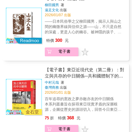
珊闍耶／夏連特拉／闍耶跋摩二世／馬蒙／耶
將領與叛亂者，以反叛之舉震撼唐帝國根基，
8. 亞洲型態的完成〔17—19世紀〕9. 激盪的國
宋代的開封展現了都市繁華與經濟活力，《東
柳田國男
著
律阿保機／王建叢書特色：• 跨越地域，從東亞
象徵時代的矛盾與撕裂。• 馬蒙：阿拔斯王朝的
家建設〔19—20世紀〕10. 民族解放之夢〔19
遠足文化
出版
京夢華錄》與〈清明上河圖〉生動描繪了城市
到西亞，涵蓋整個亞洲的歷史長河。• 突出「交
哈里發，以政治手腕與學術贊助鞏固伊斯蘭帝
—20世紀〕11. 走出世界大戰的慘禍〔19—20
2026/01/07 出版
生活與商業秩序；同時，西亞的烏里瑪在法
流」視角，深挖和平與衝突中的文化碰撞。• 匯
國，開啟文明的新風貌。• 松贊干布：西藏贊
世紀〕12. 邁向亞洲世紀〔20—21世紀〕
學、歷史、文學上的著述，透過手抄本與學校
——日本民俗學之父柳田國男，揭示人與山之
聚現代亞洲史研究權威，打造精緻的評傳與分
普，吸納佛教與傳統文化，奠定高原政權的正
傳播，滲透至日常生活。這些文化與制度的演
間的幽微界線與信仰之源——山，不只是自然
析。歷史不僅僅是故事，而是對人性的深刻關
統性。• 王建：高麗王朝的奠基者，以軍事與外
變，與歐洲同期的中世紀社會相呼應。《文化
的深處，更是人心的幽谷。被神隱的孩子、嫁
照。開啟您對亞洲文明的全新理解。【亞洲人
交手段建立新王朝，塑造朝鮮半島的新秩序。
的成熟與武人的崛起》展現了亞洲中世紀的特
給山神的女子、逃入山林的獵人與遁世者……
物史】全套共12冊，2025年2月起陸續上市：1.
300
《歐亞大陸的東西兩帝國》作為《亞洲人物
Readmoo
特價
元
色：不再僅依附血統與身分，而是透過專業展
他們的故事，是文明邊緣的另一種「日本
神話世界與古代帝國〔神話—6世紀〕2. 世界宗
史》第三卷，聚焦於六至十一世紀的歷史人
現能力。文人、武將與宗教學者的崛起，使這
史」，在霧與靜默之中，書寫人如何在失落裡
教圈的誕生與群雄割據的東亞〔2—7世紀〕3.
物。這是一個普世宗教滲透社會、平等與個人
電子書
一時代成為亞洲歷史中社會流動與文化生成的
繼續生存。------------山林，既是自然的疆界，也
歐亞大陸的東西兩帝國〔6—11世紀〕4. 文化的
意識逐漸萌生的時代；一個從身分制轉向業績
重要轉折點。【本卷主要人物】藤原道長／白
是人心的深淵。在那裡，現實與神話、信仰與
成熟與武人的崛起〔10—13世紀〕5. 蒙古帝國
主義，社會流動性開始上升的時代。無論是佛
河院／慈圓／李子淵／思肅太后李氏／李資謙
瘋狂……交纏成一部日本的「隱史」。柳田國
統一歐亞大陸〔12—14世紀〕6. 後蒙古時代的
僧的弘法、文士的抒懷，還是將領與帝王的權
／羅茶羅乍一世／ 拉貞陀羅一世／維克
男透過田野記錄與口述傳說，追尋那些被社會
【電子書】東亞近現代史（第二冊）：對
大陸與海洋〔14—17世紀〕7. 近世帝國的繁榮
謀，他們都在宗教、軍事、政治與文化的交織
拉馬迪提亞六世／闍耶跋摩七世／艾爾朗加／
遺忘的人們——燒炭人、山窩、山姥、神隱的
立與共存的中日關係─共和國體制下的中
與歐洲〔16—18世紀〕8. 亞洲型態的完成〔17
中，映照出歐亞大陸的宏大轉變。本卷不僅是
司馬光／ 宋徽宗／李清照／朱熹／努爾
孩童與嫁給山神的女子。他細細描摹他們的命
—19世紀〕9. 激盪的國家建設〔19—20世紀〕
國
個別傳記的集合，而是一張橫跨唐帝國與伊斯
中村元哉
著
丁／薩拉丁／拜巴爾一世／崔忠獻叢書特色：•
運，揭示山林如何既是庇護之地，亦是絕境之
10. 民族解放之夢〔19—20世紀〕11. 走出世界
臺灣商務
出版
蘭帝國的歷史網絡。佛教、伊斯蘭教、基督教
跨越地域，從東亞到西亞，涵蓋整個亞洲的歷
境。在冷靜的文字之下，是對孤絕生命的深切
大戰的慘禍〔19—20世紀〕12. 邁向亞洲世紀
2026/01/01 出版
與印度教的擴展，使交易圈與文化圈互相交
史長河。• 突出「交流」視角，深挖和平與衝突
憐憫。山中沒有神祇的語言，只有人類最後的
〔20—21世紀〕
織，推動了社會秩序的重塑。這些人物或因叛
百年追尋的憲政之夢亦敵亦友的中日關係
中的文化碰撞。• 匯聚現代亞洲史研究權威，打
低語；而這些低語，構成了日本文化最深沉的
亂、或因詩歌、或因傳教、或因王權建制，而
本系列叢書旨在探尋東亞現實矛盾的深層根
造精緻的評傳與分析。歷史不僅僅是故事，而
回音。《山之人生》與《遠野物語》並列，展
成為時代的見證者與開創者。《亞洲人物史》
源，企圖從歷史的源頭切入，回答今日東亞局
是對人性的深刻關照。開啟您對亞洲文明的全
現柳田筆下「人與山互為鏡像」的精神世界。
金石堂
第三卷揭示的，是當代社會架構的起源。從東
勢中那些揮之不去的問題。這個系列以最新的
新理解。【亞洲人物史】全套共12冊，2025年2
這是一場對生存邊界的探問，也是一封寫給
368
75
折
特價
元
亞到中亞、南亞與東南亞，這些人物的生命軌
學術研究成果為基礎，聚焦日、中、韓三國如
月起陸續上市：1. 神話世界與古代帝國〔神話
「失落之民」的哀輓——一次穿越文明邊界、
跡展示了人類共同的渴望：安穩的生活、受到
何在衝突與和解間反覆擺盪，並呈現 「東亞如
—6世紀〕2. 世界宗教圈的誕生與群雄割據的東
直視靈魂孤寂的旅程。
電子書
尊重的存在。他們站在歷史的交會點上，作為
何成為今日的模樣」。 要理解近代中日關