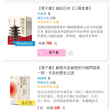
好準備。不管大家在心裡怎樣期待，轉動的戰
都城有16公里，每天都要進城處理政務的他，
數百年裡，持續背負的「敗者」與「叛逆」之
都是自願的嗎？」 「生還的特攻隊員後來都怎
爭齒輪已經停不下來了。「必須是日本先開第
和現代上班族一樣是辛苦的通勤族。 ◎ 末代將
名，甚至影響後人對他們的理解及評價。 然
麼樣了？」 如果你曾經思考過這些問題，本書
【電子書】物語日本【三冊套書】
一槍」的說法不脛而走，半藤一利認為，毫無
軍德川慶喜答應「大政奉還」，將政權還給天
而，上述情況隨著近年各種日本戰國主題的電
將透過一個真實故事為你提供可能的解答。 &
平泉澄
著
疑問這是羅斯福的意思。 「殺吧！我們的敵人
皇，為什麼倒幕派還是發動了武力政變？ ◎ 對
玩遊戲與大河劇的帶動，加以日本各道、府、
1944年，日本陸軍第一批特攻隊「萬朵隊」的
遠足文化
出版
英美！」當收音機中播出《軍艦進行曲》，大
外交貿易十分積極的德川家康，麾下竟然曾經
縣、町、村透過觀光刺激當地經濟和發展，不
飛行員．佐佐木友次 儘管面臨突如其來的死亡
2019/04/17 出版
本營發表著驚人大勝利報告。日本在珍珠港獲
出現允許配戴武士刀的白人武士？ ◎ 遷都是家
少日本的歷史人物都獲得了「重生」和「去污
宣告，甚至被上級命令「不准活著回來」等惡
皇國史觀的經典著作 極端愛國者心目中的祖國
得大勝利日本人完全不知道開戰第一天歐洲的
常便飯！奈良時代遷都之頻繁，在京都市內搬
名」的機會，本書主角「豐臣西軍」的大名
言惡語， 卻在短短一個多月內出擊了九次皆成
日本 看當代最具爭議性的中世史學者 如何透過
潮流就已經逆轉，還沉醉在勝利當中，做著安
來搬去，不到十年就搬一次的奇特景況是為什
們，便是其中一批顯著的例子。 於是，包括石
功生還。 一個熱愛飛機的21歲青年，是如何承
對歷史人物的描繪，對和歌、物語等文學作品
穩的美夢。 得知珍珠港事件發生之後，美國總
麼？ 本書特色 【豐富的趣味手繪插圖】篇篇都
田三成、大谷吉繼和島津義弘在內的昔日敗
受參謀的怒火和旁人的非議 起身對抗把生命當
的引用 建構日本現代版的《神皇正統紀》 《物
統羅斯福只是喃喃自語地說：「糟糕啊，情況
給你滿滿的插畫！讓你讀歷史不再覺得枯燥乏
者，現今不但贏得家鄉人民，以至不少日本國
756
作消耗品的集團意識，守護人命的尊嚴？ & 從
Readmoo
特價
元
語日本史》有上、中、下共三冊。 上冊回溯神
真的相當糟糕啊！」美國國內一片沸騰。國民
味，且更有助於圖像化記憶！ 【各時代重點化
內外「戰國粉絲」的愛戴，甚至以「悲劇英
「十死零生」到「九死九生」，見證一個特攻
話時代，探討日本建國的起源。描繪古代日本
的情感也整個團結在一起：「現在美國該做的
繁為簡】筆調簡潔、清晰，以更簡單的角度敘
雄」的形象，力壓四百多年前的勝者「豐臣東
生還者的心路歷程 太平洋戰爭末期，試圖挽回
電子書
在大和、奈良時期的風姿，從人物層面綜觀平
事，就是把小日本那口暴牙狠狠地打斷啦！」
述困難複雜的史料，快速看懂時代變化和歷史
軍」。 ⊙悲劇不一定能創造英雄！一揭關原之
頹勢的日軍組成以自殺攻擊為手段的「特別攻
安時代以天皇為中心蓬勃發展的貴族政治，如
「勿忘珍珠港」，不久後就變成了戰時美國國
大事件。 【深度與廣度兼具的啟蒙讀物】從此
戰的敗者面紗 本書的寫作目的，除了期望透過
擊隊」，駕駛著裝滿炸彈的飛機衝撞敵軍船
何催生出日本無與倫比的王朝文化；中冊圍繞
民團結的象徵。日本成了羅斯福口中「卑劣的
不再害怕日本史錯綜複雜的人物關係和事件！
最新史料的分析，平衡這股因應地方經濟振興
艦，上千位年輕的生命因此凋零。然而在這當
的平安時期以享盡榮華權貴的藤原氏為代表的
偷襲」的施行者，美國國民因為珍珠港遭到無
從舊石器時代到21世紀，清晰的歷史流動，最
【電子書】解開天皇祕密的70個問題第
及遊戲熱潮所帶動的「平反情緒」外，更將帶
中卻有一個特攻隊員，違背了上級不准他活著
貴族文化，隨著地方政治的動亂逐漸衰落，由
預警偷襲而激憤不已，從而導致全體的團結，
適合初探日本歷史的大眾讀者。 名人推薦 宋彥
一部：天皇的歷史之謎
領讀者一同重返那場驚天動地的會戰現場，站
回來的命令，在九次的出擊作戰中成功生還，
新興的武家勢力源氏與平氏展開宿命的權力鬥
發誓報仇的聲浪也益發澎湃高漲。 珍珠港，是
陞｜時空偵探、專欄作家 茂呂美耶｜日本文化
在「豐臣西軍」的視角，進行一場釐清戰爭始
並於戰後輾轉返回家鄉。他的名字叫做佐佐木
胡煒權
著
爭。本冊講述始於保元、平治之亂的源平合戰
日本「大東亞戰爭」美夢的起點，卻也是噩夢
達人 陳建守｜「說書Speaking of Books」創辦
末的「歷史探索」。 在本書的第一部「關原戰
時報文化
出版
友次，當年參與特攻時才21歲，並於2016年離
直至室町幕府的終結，刻劃出亂世之下混沌失
的開始。
人 普通人｜《非普通三國》作者 楊錦昌｜輔仁
2019/04/16 出版
史」中，作者將利用最新的研究和史料，與大
開人世，享年92歲。本書作者結合了各種參考
序的武家政治。最終在歷經平清盛、源賴朝以
大學日文系教授 （依姓氏筆畫排序）
家一起探討關原之戰的來龍去脈，並將它分為
資料以及有幸於2015年訪問佐佐木先生留下的
在位31年的日本平成天皇（明仁）將於2019年4
及足利尊氏的霸權之後，日本的中世時期以應
五個章節，方便讀者了解這場大戰的起承轉
珍貴訪談紀錄，還原這位「軍神」的傳奇生
月30日退位，而皇太子德仁則在隔日（5月1
仁之亂劃下句點；下冊以應仁之亂揭開群雄割
合，直至豐臣西軍的大名們敗退為止；在第二
涯，講述他被告知成為特攻隊員後面對的各種
日）即位，並同時啟用新年號。本書概說天皇
據、世道紛亂的戰國時代。政權從織田信長、
金石堂
部的「關原考疑」裡，作者將透過五個章節探
考驗以及極其不合理的待遇，希望藉此向世間
的歷史與天皇制的世界，解答你對日本天皇的
豐臣秀吉移轉至德川家康，在德川幕府時代安
245
7
折
特價
元
討關原之戰裡的一些熱門問題，同時剖析這一
傳達他所對抗的一切、經歷的痛苦以及抉擇取
疑問，尤其是關於一般外界對「天皇」的誤