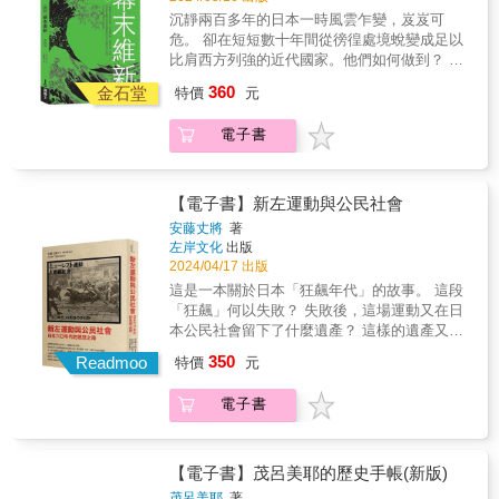
在。這點在現代太平洋戰爭中，也看得到同樣
為了理念信仰，莫不鼓譟著滿腔熱血，賭上性
沉靜兩百多年的日本一時風雲乍變，岌岌可
的情形，日本就曾經製作過兩部「桃太郎打
命，彼此衝撞、互相影響，混亂中摸索出國家
危。 卻在短短數十年間從徬徨處境蛻變成足以
鬼」的電影，片中的美國與英國士兵頭上都長
的生路，找到共同的方向。 & 本書宏觀掌握幕
比肩西方列強的近代國家。他們如何做到？ &
出了鬼角。也有報紙的諷刺漫畫專欄，把羅斯
末維新的全貌，並著重事件背後成因、代表人
當西方的黑船帶著大砲槍枝強勢進逼，憨夢初
福和邱吉爾畫成鬼怪。從此處可看出早年社會
360
物與各藩實力等介紹，帶領讀者從多重角度了
金石堂
特價
元
醒的日本如何在存亡危急時刻，奮力前行，蛻
不乏排外與排擠弱勢者的心態。 & 當然，鬼除
解，體會這個激烈的時代。
變成足以比肩西方、亞洲最強的近代國家？一
了作為令人畏懼和厭惡的對象，也逐漸成為一
電子書
個國家的成功轉型絕非一蹴可幾：幕府權威欲
種娛樂的題材。不僅出現在小說、繪卷等媒
振乏力、天皇重回政治舞台、薩長雄藩勢力崛
介，近代的報章雜誌也時常刊登與鬼有關的新
起&hellip;&hellip;等，一連串的新舊勢力傾軋、
聞，如有人收藏疑似鬼的骨頭，或是用酒醃漬
內外形勢交逼，每一步都走得顫顫巍巍驚心動
的鬼乾屍。可知大眾雖不盡信鬼，仍舊以獵奇
【電子書】新左運動與公民社會
魄，終於走進明治維新。 & 這正是幕末維新的
的心態看待鬼怪。 & 鬼怪史相當有趣，作者期
安藤丈將
著
迷人之處！科學技術急速發展，新與舊激烈碰
許，藉由觀察這些黑歷史，可以從中學到教
左岸文化
出版
撞，遭逢國家危急存亡之時，舉國上下的人們
訓，並化為未來的成長。 & 好評推薦 & 歷史作
2024/04/17 出版
為了理念信仰，莫不鼓譟著滿腔熱血，賭上性
家｜謝金魚 龍貓大王通信 就算知道了也對人生
這是一本關於日本「狂飆年代」的故事。 這段
命，彼此衝撞、互相影響，混亂中摸索出國家
沒有幫助的日本小知識 版主｜梅用知世 （依
「狂飆」何以失敗？ 失敗後，這場運動又在日
的生路，找到共同的方向。 & 本書宏觀掌握幕
來函為序） &
本公民社會留下了什麼遺產？ 這樣的遺產又給
末維新的全貌，並著重事件背後成因、代表人
了經歷過太陽花運動的台灣以及反送中運動的
350
物與各藩實力等介紹，帶領讀者從多重角度了
Readmoo
特價
元
香港什麼啟示？ 以日本戰後的民主化運動、六
解，體會這個激烈的時代。
○年代安保鬥爭、學生運動、反戰運動，即所謂
電子書
的「新左運動」為中心，總覽五○到七○年代的
日本社會運動，從中思考對日本公民社會的正
面與負面影響。本書從六○年代「探尋生活方
式」的思想軌跡出發，試圖探索「公民力量」
【電子書】茂呂美耶的歷史手帳(新版)
的泉源究竟是什麼。 台灣太陽花運動蜂起以
茂呂美耶
著