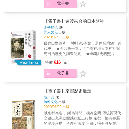
以及日本政界人士的身影，充滿轉折與謎團，
聞物語！ & 本書適讀對象： ──熱愛日本的人
電子書
師松本清張稱此為「日本的黑霧」， 創造出代
宣戰，結果不但給世界造成災難，日本自身亦
也一步一步逼近隱藏於黑幕後的核心。 & 得獎
──喜歡聊天的人 ──酷愛知道別人不知道的事
表政治、國家權力居中操弄的「黑霧」一詞。
幾乎被戰爭毀滅。 本書通過描寫
紀錄 & ★第59回日本推理作家協會賞★ ★第24
情的人 ──最愛用冷知識唬得朋友一愣一愣的人
巨匠手塚治虫、浦澤直樹試圖從創作中尋找解
1912&mdash;1945年間的重要歷史人物和重大
回日本冒險小說協會大賞 實錄賞★ &
──不為什麼，就只是要找本有趣的書打發時間
答， 《奇子》、《Billy Bat》之中都出現他的
歷史事件，生動勾畫出一個曾經充滿希望的新
【電子書】遠渡來台的日本諸神
的人 & 本書一次滿足你的求知欲、表現欲，讓
身影 案件記者窮盡一生，只為追查真相。 & 本
興國家如何走向戰爭的歷程，也分析了日本為
你用人人知道的日本，卻沒人知道的故事，贏
金子展也
著
書作者也是記者， 因為姑婆在祖父忌日酒會上
甚麼會走上自我毀滅的內在原因。 本書是《和
野人文化
出版
得眾人崇拜的眼神！！ & 本書特色 & ‧跨越古
的一席話，才開始埋首調查。 & 他把握最後機
魂洋才：締造明治時代的那些人》一書的續
2020/07/08 出版
今時空，探訪歷史課本不曾提到的故事。 ‧熱愛
會，從年邁的事件旁觀者、當事者口中取得證
集，這兩本書完整地呈現了近代日本開國
鑽研日本歷史冷知識的作者濃縮精華之作。 ‧以
最強田野調查！ 神社VS產業，還原台灣50年近
言，逐漸揭開祖父的另一面貌、發現自己家族
&mdash;崛起&mdash;膨脹&mdash;毀滅的歷
詼諧、逗趣的筆法寫出鮮為人知的奇聞物語。 ‧
代史。 ★全台第一本，從台灣在地日本神社探
與下山事件的種種關聯，也察覺了祖父工作的
史，是一個完整的新興國家的現代化故事。後
喜愛日本的人不得不讀 ‧熱愛聊天的人不能不知
究日治歷史的調查記實。 ★450幅史料照片珍
公司「亞細亞產業」似乎不那麼單純
起的日本走向戰爭之路，對中國產生了巨大的
道的歷史趣聞冷知識 ‧每篇附加「原來如此小趣
貴收錄。 ★耗時15年，查找超過400所，作者
&hellip;&hellip; & 過程中不只揭發家族祕密，
616
影響。了解這段歷史，對於認識日本、認識新
Readmoo
特價
元
談」單元，增述故事背景，讓讀者更易明白
親自走訪並考證梳理全台從南到北230所，日治
更挖掘出GHQ、佳能機關、CIA等情報機構，
興國家的發展，對於今日中國具有現實和警示
「原來如此！」
時期建造神社其來歷和現狀。 從明治28年（西
以及日本政界人士的身影，充滿轉折與謎團，
意義。 推廣重點 1.從興起到戰敗的驟變 日本
電子書
元1895年）到昭和20年（西元1945年）， 日治
也一步一步逼近隱藏於黑幕後的核心。 & 得獎
究竟走錯了哪一步？ 2.《和魂洋才：締造明治
時期50年間，台灣興建了大大小小的神社，奉
紀錄 & ★第59回日本推理作家協會賞★ ★第24
時代的那些人》續集 馬國川勾畫二戰日本的
祀日本神明。 本書完整收錄230所神社來歷和
回日本冒險小說協會大賞 實錄賞★ &
失控時代 3.完整地呈現了近代日本開國
現狀：從地位最高的官幣社、國幣社，到學
【電子書】京都歷史迷走
&mdash;崛起&mdash;膨脹&mdash;毀滅的歷
校、企業、軍隊內神社、移民村或原住民聚落
胡川安
著
史 名人推薦 民族主義和國家主義的結合，把明
的祠堂...... 是全台第一本結合日本神社＆台灣
時報文化
出版
治維新開啟的日本現代化進程導引入軍國主義
產業的珍貴歷史書， 更是神社迷及舊跡歷史巡
2020/06/09 出版
的歧途。這造成了20世紀亞洲最嚴重的人道主
禮的必備攻略。
以京都為名， 縱為時間，橫為空間 傳統與現代
義災難，也使好幾代日本人增進國家現代性的
************************************************** 歷
交錯出充滿立體感的紙上行旅 京都，擁有專屬
成果毀於一旦。近代日本走過的彎路，值得仍
史可以從很多角度審視，透過「神社」這樣的
的漫步速度、角度和深度 京都，擁有許多在地
在致力於國家治理現代化的發展中國家引為鑒
宗教設施與思想觀念，引領我們深入了解，台
人才知道的這些、那些事 看似靜懿悠然的古