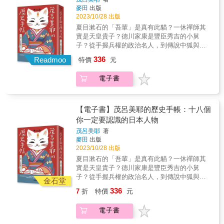
後，日本的台灣研究學界開始重新關注社會運
麥田
出版
動的力量，曾經特地邀請台灣中研院社會所的
2023/10/28 出版
吳介民和林宗弘，前往發表與太陽花運動及中
夏目漱石的「吾輩」是真有此貓？一休禪師其
國因素相關的論文。日本的台灣研究權威若林
實是天皇貴子？德川家康是豐臣秀吉的小舅
正丈曾說，太陽花運動是一場很「幸運」的運
子？從手握兵權的政治名人，到傳說中狐與人
動。究竟，在這些曾經經歷安保鬥爭年代的學
所生的陰陽博士日本史上的軼聞趣事，都在這
336
者眼中，太陽花何以「幸運」？而日本歷史上
Readmoo
特價
元
本歷史手帳裡！生活軼事，是歷史洪流中的小
最大的一波學生運動又何以「不幸」？現今日
亮點歷史的建構，從來就不只是戰爭、殺戮和
本社會是如何被建構而成？那個「六○年代」的
電子書
侵略，亦是所有人物當下存在的證明；當歷史
記憶，又在日本人的心中留下了什麼？對台灣
人物走出故事，他們的愛恨情仇、生活百態，
而言，日本這場「不幸」的學生運動，以及日
正是奠定文化成形的過程。跟著茂呂美耶回到
本現今普遍去政治化的消費社會，對台灣而言
初心，橫跨不同領域，聚焦文人、專業人士、
【電子書】茂呂美耶的歷史手帳：十八個
不僅是運動當下的參考，更是運動未來的警
政治名人到異人的故事，走進當代的日常，用
你一定要認識的日本人物
惕。 *** 本書中文版第一次出版是在台灣社會經
不同視野認識日本文化、歷史與社會演進。精
歷了太陽花洗禮之後的2018年，一年後香港便
茂呂美耶
著
選日本史上不可不知的經典人物◆活著是為了
麥田
出版
爆發了規模一次比一次大、最高達到兩百萬人
體驗苦惱，但我不願意孤單死去太宰治一生中
2023/10/28 出版
上街頭爭取民主的反送中運動。雖然民主派在
有數次了結生命的念頭，追求文學成就的不順
2019年年底的區議會選舉大獲全勝，但隨即而
夏目漱石的「吾輩」是真有此貓？一休禪師其
遂，最終使他成為藥物中毒患者，此時他遇到
來的COVID-19疫情使得上街變得困難，港版國
實是天皇貴子？德川家康是豐臣秀吉的小舅
山崎富榮，在痛苦的生活中揮毫寫下《人間失
安法的通過更形同一道緊箍咒，導致許多參與
子？從手握兵權的政治名人，到傳說中狐與人
格》，為何在作品完成後，選擇與山崎富榮投
金石堂
運動的人士不是被捕入獄就是被迫逃亡海外，
所生的陰陽博士日本史上的軼聞趣事，都在這
入玉川，結束他自認失格的一生？◆今生今世
336
7
折
特價
元
中共當局更是直接沒收2020年的香港立法會選
本歷史手帳裡！生活軼事，是歷史洪流中的小
最後一次相會，你願意為我泡一杯茶嗎？茶道
舉。到了2024年3月23日，針對基本法第23條
亮點歷史的建構，從來就不只是戰爭、殺戮和
之祖千利休，奠定了茶道根基，令茶道廣泛普
電子書
立法的《維護國家安全條例》正式刊憲生效。
侵略，亦是所有人物當下存在的證明；當歷史
及至今，但除了茶人的形象，他在當代亦是參
往後港府與中央除了可以援引《國安法》規範
人物走出故事，他們的愛恨情仇、生活百態，