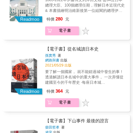
興衰起落，挖掘出影像難以捕捉的，瑪麗小姐
逝去。當瑪麗小姐從城市中銷聲匿跡，舊時代
總理大臣、100個總理任期，理解日本近現代史
的「真實」！ ★瑪麗小姐究竟是誰？為何走入
的美好與醜惡也正式宣告落幕，消失於歷史洪
& 本書描繪明治維新後第一位組閣的總理伊藤
賣春一途？ ★瑪麗小姐最後去了哪裡，晚年境
流中。 從區區娼妓一躍而成橫濱地景，同時又
博文到最近的總理岸田文雄。在六十四位、一
280
況如何？ ★除了橫濱之外，竟也出現了「不同
Readmoo
特價
元
被視為必須排除的不潔存在，瑪麗小姐從城市
百個總理任期當中，日本如何從小國崛起為帝
版本」的瑪麗？ 在橫濱，「瑪麗小姐」是眾人
黯然淡出，亦揭露了橫濱是如何逐漸失去「戰
國，又因為過度擴張的野心而捲入戰火，最終
皆知的傳奇人物，多年來皆以賣春為生。關於
電子書
後記憶」。透過本書導演兼作者中村高寬的文
戰敗被打掉重練，重新振興，成為今日的樣
她的來歷，坊間流傳著各種謠言。最廣為人知
字，「戰後」性風俗產業下的女性身姿一一躍
貌。 在歷史的轉折背後，是一個個艱難的決
的說法是日本戰敗後，她受政府召募加入慰安
然紙上，也顯現出橫濱這個華麗港都的近現代
策，而做出決定的人，正是近現代史中的總理
行列，後又因機構關閉，只得成為阻街的私
變貌。& &
大臣們。在歷史的關鍵時刻，決策者本身的經
【電子書】從名城讀日本史
娼。在美貌最盛時，她曾跟一名美國軍官互許
驗、膽識和判斷力，才是做出好壞決定的關
孫實秀
著
終身，但最後只餘下她痴痴守候的身影，凝結
鍵。無法抗拒時代與民粹的近衞文麿把日本帶
網路與書
出版
成橫濱當地永恆的一景。在虛實交錯的傳言之
入日中戰場，也把自己送上黃泉路；全力終止
2021/05/29 出版
下，在「真實」與「事實」的渲染之間，瑪麗
戰爭的鈴木貫太郎，老驥伏櫪讓日本免於本土
要了解一個國家， 就不能錯過城中發生的事！
小姐活成了橫濱的地標。她的一生，貫穿了橫
戰爭的生靈塗炭；吉田茂對美國人低頭，是為
透過解讀日本名城中的重大事件， 一次弄懂從
濱的現代化歷程；她的凋零，象徵了老橫濱的
了讓日本早日獨立，脫離敗戰陰影；池田勇人
建國至今的千年歷史 ‧每座日本城
逝去。當瑪麗小姐從城市中銷聲匿跡，舊時代
盤點局勢，喊出「所得倍增」，帶領日本重回
&hellip;&hellip;看起來好像差不多？ ‧一脫離東
的美好與醜惡也正式宣告落幕，消失於歷史洪
364
強國之列。這些總理大臣的一念改變了歷史，
Readmoo
特價
元
京大阪等主要都市，對於當地的歷史就有看沒
流中。 從區區娼妓一躍而成橫濱地景，同時又
也讓身為後人的我們受教良多。 隨著「維新三
有懂？ ‧遊覽名城時雖然有歷史介紹，但要串連
被視為必須排除的不潔存在，瑪麗小姐從城市
傑」（木戶孝允、大久保利通和西鄉隆盛）因
電子書
日本千年的歷史卻非常困難？ 築城是守衛一國
黯然淡出，亦揭露了橫濱是如何逐漸失去「戰
各種原因相繼去世，伊藤博文躍上歷史舞台，
一地的基本，早在日本還沒建國的彌生時代，
後記憶」。透過本書導演兼作者中村高寬的文
從此開啟明治維新下半場的改革工作。經過伊
便有環濠部落證明其發展。而到日本建國之
字，「戰後」性風俗產業下的女性身姿一一躍
藤博文、大隈重信、山縣有朋、桂太郎等人的
初，更因為捲入百濟與新羅的戰爭，擔心中國
然紙上，也顯現出橫濱這個華麗港都的近現代
【電子書】下山事件 最後的證言
努力，日本逐漸擺脫昔日的弱國形象，朝日漸
來襲，建了九州的「水城」。可以說日本各地
變貌。& &
柴田哲孝
著
富強的方向前進。但由於「軍部大臣現役武官
的名城，見證了從開國到二戰前的千年史。要
凌宇
出版