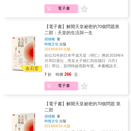
於太平盛世的日本，隨著黑船來航被迫面對外
群曾遭貶抑、再被高舉的豐臣西軍們的虛虛實
捨，以及他究竟是如何倖存下來，對自己的生
解。 & 天皇作為日本文化的代表，是謎一般的
來衝擊，國家在攘夷或開國的取捨之間，逐漸
電子書
實。 本書特色 《日本戰國‧織豐時代史》暢銷
還又有什麼想法。 & 是自願還是命令？從「被
存在。 「萬世一系的天皇制會走向完結嗎？」
走向明治維新的變革道路。本冊除了闡明作為
作家胡煒權 中文世界最令人期待的戰國史寫作
命令的一方」的角度探討特攻隊的真相與背景
「象徵天皇制的爭議與矛盾是什麼？」 「平成
變革思想基礎的吉田松陰等人的國學系譜，也
計畫&mdash;&mdash;「敗者的戰國史」 綜觀
相較於市面上主流的相關著作都是從發動特攻
天皇讓位為什麼引起憲政危機？」
逐步探討近代日本走向二次世界大戰的歷史足
人類的歷史，各式各樣的鬥爭輪番上演。在日
者的角度加以撰述，作者鴻上尚史發揮了他身
&hellip;&hellip; 一部為華人讀者而寫的天皇解
【電子書】解開天皇祕密的70個問題第
跡。 ※ 誰是平泉澄？何謂皇國史觀？ 「平泉澄
本戰國時代這樣長期戰亂不堪的混亂時代裡，
為劇場導演的感性，在精彩呈現佐佐木友次的
說書，打破你對日本天皇的誤解。 & 日本的天
二部：天皇的生活與一生
=皇國史觀」，這是現今日本學界絕大多數人的
成王、敗寇更是層出不窮。然而，在當時弱肉
故事之餘，不忘透過各種淺白易懂的分析探討
皇制，堪稱是世上最長久的君主制度，從日本
觀念。 平泉澄從大正十二年（1923）起，直到
胡煒權
著
強食的環境下，那些著名的「敗者」為何失
特攻戰術的演變、有效性以及各種荒謬行徑，
神話時代延續至今，據傳超過一千年。一般人
昭和二十年（1945）日本戰敗投降為止，都在
時報文化
出版
敗？他們最終身敗名裂、遺臭萬年的過程和原
最後更網羅許多參戰者的紀錄和證言，來描寫
看不透也理解不了，只有一個含糊的認知：當
東京帝國大學（現東京大學）教授日本中世
2019/04/16 出版
因，究竟為何？他們是敗得有理，抑或被後人
「下令者」與「被命令者」的心境和遭遇，帶
中存在一種不可解的羈絆和紐帶，維繫著日本
史。當時，他還常到海軍大學、陸軍大學演
在位31年的日本平成天皇（明仁）將於2019年4
穿鑿附會、烙上「敗者」之印？ 「敗者的戰國
領讀者更加了解特攻作戰的背景，體現當中與
人與天皇。 2019年4月30日與5月1日，日本將
講，在政界和軍界都有巨大的影響力。日本戰
月30日退位，而皇太子德仁則在隔日（5月1
史」系列的書寫目的並非為敗者鳴冤平反。反
日本民族性之間的緊密關聯。 & 戰後74周年，
迎來現代史裡極為重要的兩個日子，在位31年
敗後，平泉受到了撤銷公職的處分，回到了自
日）即位，並同時啟用新年號。本書概說天皇
之，本系列旨在跳脫「成王」、「敗者」這個
從歷史記取教訓，重新審視現代社會 本書最大
的平成天皇將打破近代天皇制「終身在位」原
金石堂
己的出生地白山平泉寺（即白山神社，福井縣
的歷史與天皇制的世界，解答你對日本天皇的
相對而客觀的概念，強調兩者僅僅一線之差，
的特點意在訴諸人道而非單純地分析歷史，並
則，成為明治維新以來首位生前退位的天皇；
266
7
折
特價
元
勝山市）。雖然平泉此後沒有再回到大學任
疑問，尤其是關於一般外界對「天皇」的誤
左右他們勝敗與否的因素繁多且複雜，不應
藉由特攻這段慘痛的歷史教訓來抨擊過度的集
同時，新天皇德仁接著即位。在這個關鍵時
教，卻一直沒有停止演講等各種活動。 昭和四
解。 & 天皇作為日本文化的代表，是謎一般的
該、也無法單以結果論定。 本系列將利用現存
團意識和失能的領導者。即便不是身處在戰爭
刻，與日本有著千絲萬縷關係的台灣，有許多
電子書
十五年（1970），已七十六歲高齡的平泉澄寫
存在。 「天皇如何導入和實行年號制？」 「古
的史料為核心，再以此為基礎去進行合理適當
下的非常時刻，這種將人命視為消耗品的集團
讀者希望進一步了解「天皇」這個日本人心中
下本書。平泉澄作為一位老者面對日本青少年
代天皇的經濟來源為何？」 「天皇的日常飲食
的推理與判斷，對日本戰國的八個最著名的
意識如今仍深植於現代社會，在七十多年後的
神聖的存在。本書通過疏理天皇與天皇制的相
講述了他自己理解的本國歷史。書中的論調，
是怎樣的呢？」&hellip;&hellip; 一部為華人讀
「敗者」以及導致他們失敗的事件
今天為人們提供了一個契機，重新審視以組織
關問題，欲帶領讀者更進一步認識日本歷史與
是他戰前的一貫主張，即「皇國史觀」。 所謂
者而寫的天皇解說書，打破你對日本天皇的誤
【電子書】解開天皇祕密的70個問題 第
&mdash;&mdash;防長大內家與嚴島之戰、今
為重的不合理體制可能造成的後果。誠如作者
文化。 & 目前中文書籍已有大量原創和翻譯的
皇國，即以天照大神為皇祖的萬世一系的天皇
解。 & 日本的天皇制，堪稱是世上最長久的君
川義元與桶狹間之戰、武田勝賴與長篠之戰、
二部
所說：「時至今日，我們終於能冷靜地反思
天皇通史書，然而綜觀這些作品若不是政治通
所統治的國家。皇國史觀，就是認為日本國是
主制度，從日本神話時代延續至今，據傳超過
織田政權與小牧長久手之戰、北條氏政與小田
『特攻』了。特攻不再是牽涉到相關人士的沈
史，便是以明治維新以後的斷代史，而且大多
胡煒權
著
皇國，將日本的歷史看作皇國的歷史的史觀。
一千年。一般人看不透也理解不了，只有一個
原之戰、明智光秀與本能寺之變、豐臣西軍與
痛議題，而是在研究日本文化和戰爭的歷史定
站在華人的立場和價值觀，去探討天皇與天皇
時報文化
出版
關於這一史觀，日本中世史學者永原慶二在其
含糊的認知：當中存在一種不可解的羈絆和紐
關原之戰、豐臣政權與大坂之陣
位。」
制。不是一本天皇歷史的通史書籍，也不是一
2019/04/16 出版
著作《皇國史觀》中有一針見血的分析。正如
帶，維繫著日本人與天皇。 & 2019年4月30日
&mdash;&mdash;作出重新探討。