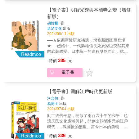
代對日本劍術文化感興趣的人們，提供一本能
義的英雄人物，象徵著日本文化中獨特的「判
版社的攻擊和施壓，至今僅剩兩家教科書仍保
員 德川家康→ 掌管數家店舖的腹黑加盟店
夠建立適切觀念的有用書籍，並期待邀請更多
官贔屓」——對敗者的同情與敬仰。本書不僅
留這段歷史，而在課堂上教導這個議題的教師
長 這6位名武將的族系史，分別代表了戰國
【電子書】明智光秀與本能寺之變（增修
的人，共同參與這場跨越時代的對話。【適讀
重現大坂之陣的戰場全貌，更進一步追問：為
也寥寥無幾。 本書的作者平井美津子是一
時代群雄崛起的幾種典型。本書以「關東與京
新版）
對象】無論你是關注日本劍術、喜歡日本文
何豐臣家自始至終陷於被動？德川家康為何要
個例外。她是大阪一所公立中學的社會科老
畿」及「舊制度與新制度」作為關鍵字，將他
化、武術類哲學論述、茶道、禪修哲學，或尋
等待十餘年才下定決心攻伐？茶茶與秀賴是否
胡煒權
著
師，曾親赴韓國訪問年邁的「慰安婦」、到沖
們區分為二大類：第一部的武田、上杉、北
找內在秩序的現代人。【誠摯推薦】陸曼青︱
遠足文化
出版
真如傳聞般無能？本書以夾議夾敘的方式，既
繩聽取「姬百合學徒隊」倖存者的證言，並將
條，是關東地區與舊制度的代表；第二部的織
2024/09/11 出版
日本武術軼聞版主
從關原之戰後的局勢演變談起，梳理豐臣家如
這些歷史化為教材，與學生共同思索戰爭的真
田、豐臣、德川，則是京畿地區與新制度的代
何逐步走向覆亡，也深入檢視諸多流傳至今的
──★依循新近研究補遺，增修新版隆重登場
相與記憶的責任。二十多年來，她挺住右翼政
表。 武田談的是「武田軍團」，上杉是
爭議問題——真田信繁在大坂之陣的真實表
★──烈焰中，一代梟雄信長死於家臣突然其來
客的抹黑與校方要求「不准教」的壓力，持續
「上杉一族與長尾一族」，北條是「關東局
現、片桐且元究竟是忠臣還是叛徒、毛利勝永
的武裝政變。日本統一的進程戛然而止，弒主
地教授「慰安婦」議題。 當台灣的「慰安
Readmoo
勢」。織田談的是「桶狹間之戰、長篠之
等人為何選擇投身孤注一擲，甚至茶茶是否該
首謀最終亦未能奪下江山。究竟光秀為何出
婦」已全數離世，如何讓下一代理解戰爭與性
戰」，豐臣談「檢地與刀狩」、德川則是「關
385
特價
元
為豐臣家滅亡承擔責任。大坂之陣，不只是日
兵？信長又為何惹上殺身之禍？本書將抽絲剝
暴力的關聯？如何讓加害與受害的歷史不再沉
原之戰、大坂之陣」。這些都是讀者在接觸日
本戰國的終章，更是近世日本政治格局轉折的
繭，為您解開日本史上最大的武裝政變之謎。
默？如何喚起學生對歷史議題的興趣，鼓勵他
本戰國史時，覺得非常重要但又不易理解的重
電子書
重要分水嶺。透過本書，讀者將能重新審視這
◆增修新版特別收錄：九份「本能寺之變」重
們自主思考和辯證？本書作者以懇切反思的筆
點。就讓日本戰國導遊月翔帶你輕鬆超越時
場戰爭背後的歷史必然與偶然，並見證一個曾
要史料精選中譯◆───透過探索凶手個人的背
調，豐富扎實的課堂經驗，寫下自己與學生教
空，重回數百年的英雄爭霸現場，仔細領略那
經叱吒東亞的政權，如何一步步走向無可逆轉
景，冷靜檢視各種謠傳與陰謀說，一起重審這
學相長的心路歷程，提供給所有關注「慰安
個極度震撼人心的熱血時代！不用做任何功
的終結。
樁看似毫無懸念，卻又謎團重重的歷史懸案。
【電子書】圖解江戶時代更新版
婦」議題的人們，一份寶貴的實踐紀錄。
課，就能輕鬆出發～本書特色 ★MIT臺灣製
一五八二年六月二十一日，日本京都發生了一
河合敦
著
造的日本戰國入門書，萬哏齊發，信手捻來！
宗堪稱影響戰國時代，甚至日本歷史發展的事
易博士
出版
．聽過「樂市樂座」嗎？原來織田信長也
件——「本能寺之變」。欲以結束戰國亂世、
2024/07/04 出版
懂「發大財」之道！？ ．關東名門陣線長
統一日本的織田信長，被他最信任的家臣之一
亂世終告平息，開啟了兩百六十年的和平，也
達70年的大亂鬥，讓人直呼「貴圈真
的明智光秀率兵突襲。信長以寡兵抗戰不果，
讓庶民文化逐漸興起，開創出熱鬧多元的江戶
亂」？ ．如果戰國時代有網軍的話，秀吉
最後在本能寺的烈焰中自殺，享年四十九歲。
時代......戰國後的盛世、當今日本的前朝──江
一定是帶風向的高手！ ★踢爆戰國神話，
不久後，長子織田信忠也在二條新御所中力戰
戶時代，在長達兩百六十年的穩定統治下，不
用最新學說顛覆你的認知 ．長篠之戰中的
336
而亡。一夜之間，叱吒戰國的織田父子雙雙死
Readmoo
特價
元
僅建立了當時人口世界第一的大都市，因應局
鐵砲三段射擊，案情並不單純！？ ．「四