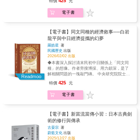
425
特價
元
雜關係所反映出的利用與反利用、對抗與妥
認知，也反映出日本國內江戶幕府、對馬藩與
協、時而和諧時而相忤的各種矛盾情勢變遷，
鳥取藩的認知差異。除反映出幕府最終雖為維
電子書
提供不同視野的觀察，對於研究戰前中日關
持與朝鮮的穩定關係，下達渡航禁令，然而隨
係，深具參考價值。 中央研究院近代史研究所
著現在主權國家對領土的重視，隱伏已久的日
研究員──黃自進 當我們回顧中日兩國的歷
韓海上領土之爭，在現代領土概念的催化之
史經驗時，「同文同種」似乎是虛幻而不切實
【電子書】同文同種的經濟敘事──白岩
下，兩國就海上領土的爭端也因此再次復活，
際的政治口號，甚至被視為日本包藏禍心的罪
龍平與中日經濟提攜的幻夢
如今獨島／竹島的領土之爭便是種因於此。生
證。但是，為何這種虛幻的政治口號能夠說服
活於海洋周邊的人們，難免會在海上遭遇變
羅皓星
著
許多人呢？弄清「同文同種」的虛與實，才可
故，漂流到鄰國。十七到十九世紀的東亞諸
民國歷史
出版
了解各方人士如何藉此達成目的。 白岩龍
國，透過漂流民無償遣返制度，使漂流到異國
2026/02/02 出版
平（1870-1942）是日本實業家，也是近代日本
的子民，得以安然重返故土。各國民間因海難
◆本書深入探討清末民初中日關係上「同文同
支那通。透過他的經歷，了解日本人在清末民
而產生的接觸與救助，成為維持著各國基層社
種」的想像。作者旁搜博採、用力頗深，是了
初時期如何以調查活動拓展在中國的事業，提
會的連結。書中通過漂流到朝鮮的薩摩藩武士
解相關問題的一塊敲門磚。 中央研究院院士──
供日本的外交政策建言，分析中國的政局，使
Readmoo
安田義方與擔任朝鮮通信使譯官的金弘祖所留
王汎森 ◆本書可為重新解讀中、日兩國錯綜複
日本進一步達成所想要的經濟與商業目
425
特價
元
下的第一手記錄，帶我們切入當時日朝間擁有
雜關係所反映出的利用與反利用、對抗與妥
的。 「同文同種」並非僅是政治口號，背
共同文化語言者之間的交流。然而，隨著十九
協、時而和諧時而相忤的各種矛盾情勢變遷，
後的虛與實呈現的畫面，了解日本藉文化因素
電子書
世紀的到來，世界局勢劇變，日本國內「尊王
提供不同視野的觀察，對於研究戰前中日關
將「同文同種」包裝成經濟語言，以白岩龍平
攘夷」思想高漲，這種相對穩定的關係開始出
係，深具參考價值。 中央研究院近代史研究所
的生平，來詮釋「同文同種」理念與中日關係
現裂痕。作者將視角轉向幕末的「征韓論」思
研究員──黃自進 當我們回顧中日兩國的歷
的命運，還有日本實業界的幻夢。
潮，分析了其如何從一種應對西方威脅的國防
史經驗時，「同文同種」似乎是虛幻而不切實
【電子書】新當流當傳小習：日本古典劍
策略，逐漸演變為一種內在的國族擴張慾望。
際的政治口號，甚至被視為日本包藏禍心的罪
術的修行與傳承
明治維新後，日本踏上富國強兵的現代化道
證。但是，為何這種虛幻的政治口號能夠說服
古晏宗
著
路，過去那種夾雜著好奇與部分尊重的朝鮮
許多人呢？弄清「同文同種」的虛與實，才可
蔚藍文化
出版
觀，迅速被一種建立在文明開化論與社會達爾
了解各方人士如何藉此達成目的。 白岩龍
2025/12/27 出版
文主義之上的蔑視感所取代。朝鮮被描繪成一