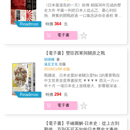
義政，請求頒發處罰山名宗全的綸旨（綸旨為
點子&hellip;&hellip;。」 這段話充分顯露出當
《日本最漫長的一天》前傳 相隔36年完成的歷
奉天皇意向，由天皇近臣發佈的命令文書）。
時的西方記者已經察覺到中日兩國在面臨西方
史大作 半藤一利把日本人從忐忑、憂心到狂
即使與山名宗全私通的日野勝光反對，兩日後
文明的衝擊後，所表現出來的截然不同的因應
熱、興奮的開戰經過 一口氣告訴你全過程 東京
的6月3日足利義政仍把將軍旗幟交給了細川勝
方式。一邊是斷然拋捨舊文明，迎向新文明；
的決策，攸關太平洋未來四年超過4,700萬人的
元。山名宗全的西鈞則被烙上「賊軍」的印
364
一邊是繼續窩在老祖宗的文化遺產中尋求慰
Readmoo
特價
元
生死 日本一副戰爭迫在眉睫，不得不發動的態
記。 「因為將軍失去中立的地位，戰爭的調停
藉。 & ►►►解答3個「為什麼」，揭開日本
勢 美國則是憂心忡忡，明知戰爭無法迴避，只
者也就消失了。如果不迅速把已打上『賊軍』
近代化之謎 & 為什麼日本在1854年被培里撞開
電子書
能推拖拉，延後戰爭的發生 但是，戰爭在美國
烙印的山名一方鎮壓下去，戰爭就沒有辦法很
國門之後，只經過了十四年的摸索，便於1868
人意料之外的地方發生了，成為永遠的國恥日
快結束了。」作者吳座勇一在本書中提到。 在
年，由明治天皇代表維新政府宣誓「打破舊來
詭譎的國際情勢，鼓吹出日本國民的好戰情緒
這樣的局勢中，同年8月23日守護大名大内政弘
之陋習」、「求知識於世界」（五條誓文）──
1941年，國際局勢充滿了詭譎。中日戰爭在日
入京，西軍如虎添翼。此時足利義政擔憂戰事
【電子書】豐臣西軍與關原之戰
這無疑是一項引進西方文明的國策宣言。 & 相
本咄咄逼人的態勢下，不斷往中國內陸推進，
激化，向西軍的畠山義就送去御內書、要求雙
胡煒權
著
反地，為什麼中國在1840年鴉片戰爭、1842年
同時竊據中南半島，覬覦南方油田的企圖昭然
方議和。然而，足利義政的講和方案錯過了時
遠足文化
出版
南京條約之後，經過半個世紀以上的蹉陀，仍
若揭。德國鐵騎橫掃西歐，對莫斯科也形成合
機。如今想憑藉畠山義就抽身就能結束戰亂，
2019/11/06 出版
見不到全面性的改革行動。直到1894年中日甲
圍之勢，軸心國一統天下的態勢再明顯不過
已無可能。西軍無視議和方案，繼續猛攻東軍
戰國迷、日本史愛好者關注度No.1的重要戰役
午戰爭爆發乃至慘敗，翌年簽訂馬關條約，之
了。歷史的滔滔潮流，已經變成了任誰也無法
&hellip;&hellip;。 & ◎將軍的家務事，演變為
中文世界首度專書探究 ▼▼▼▼ 西元一六○○
後，中國才比較清醒過來，才於1898年由康有
阻擋的激流。 在12月的關鍵一週，雙方交涉來
火燒京都的天下事 此外，將軍足利義政之弟足
年十月 一場日本史上規模最大、影響最深遠的
為、梁啟超等人主導變法維新──而且只持續一
來回回，就是無法有個明確的結果。日本固然
利義視的存在，亦導致這場戰亂愈趨複雜。 在
會戰，在日本中部展開 兩軍於方寸之地惡鬥不
百天便遭到保守派的反撲而挫敗。 & 為什麼日
294
是有意拖延，美方在破解日本的密碼電報的情
Readmoo
大戰爆發前三年的1464年，將軍足利義政由於
特價
元
過數小時，隨即決定勝敗 日本往後四百年的走
本於1871年派遣「半個政府」，花一年又九個
況下，也一直處於被動的狀態，遲遲不作出表
自己膝下無子，遂要求出家的弟弟還俗，改名
向，亦於此刻塵埃落定&hellip;&hellip; 為何參
月的時間，前往歐美十二個國家，一心一意地
態。 另一方面，日本的大眾傳播媒體也擺出一
為足利義視，自此兩兄弟即遭受命運捉弄。翌
電子書
戰人數刷新過往紀錄的關原之戰 不到半天便宣
吸取西方文明，而二十九年後（1900年），中
副好戰勇猛的陣仗。「發動一億總進軍」、
年，義政之妻日野富子誕下兒子（後來的義
告結束？ 慶長五年（一六○○）和曆九月十五日
國政府卻發動了一場貽笑千古的大攘夷行動──
「應當配合國民的覺悟，全力集中完備國內各
尚），原本等待繼位的小叔義視此後進退兩
（西曆十月二十一日），在日本中部的美濃國
義和團事變。 & 為什麼日本能夠在十幾年之內
體制」的說法響徹雲霄。對美強硬的主張，可
難。 適逢畠山家督爭奪戰，「足利義視算得上
不破郡關原（今．岐阜縣不破郡關原町）爆發
就摸清楚世界的情勢、自己在這個世界情勢中
【電子書】手繪圖解‧日本史：從上古到
說是一片鑼鼓喧天，感染了每一個日本國民。
下任將軍候補了，他可能把這場大亂視作顯示
了一場日本史上規模最大、影響深遠的會戰
的處境、以及今後應該努力的方向，中國卻蹉
戰後，百則不可不知的日本歷史大事件一