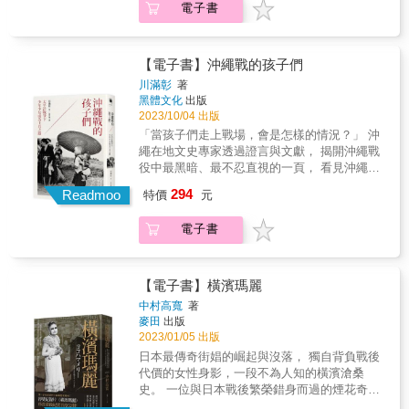
寫，帶領讀者穿越日本歷史的長廊，走進經典
記。或許，真實的龍馬少了那些戲劇性增添的
電子書
個體的武力優勢能夠帶來勝利。最重要的是金
統一天下的人，豐臣秀吉的威嚴不在話下，但
人物的生活，一窺當代文化、社會發展的多重
色彩，但透過此書親炙這樣一個傳奇人物充滿
錢。從刀劍、盔甲、新式武器、大砲，再到馬
德川家康在大阪城對著豐臣秀吉叩拜問安，事
樣貌。跳脫歷史意義的制式框架，在茂呂美耶
魅力的人生，依仍教人大為驚嘆並深受吸引。
匹、輜重、後勤補給的非戰鬥力動員，這一切
實上卻是秀吉私下請求才換來的？喜愛貓咪的
的筆下，歷史人物不再只有評論史實的功能，
本書特色 ★不同於過往的小說、漫畫、戲劇改
都需要金錢。如果沒有金錢，戰爭根本無法進
豐臣秀吉，竟以公權力下令當時的司法奉行全
【電子書】沖繩戰的孩子們
透過生動地描述，輕鬆活潑的字句，縮短時空
編等作品，本書為華文第一本坂本龍馬的非小
行。 因此，戰國大名必須從平時開始，不斷注
力尋找他的愛貓，最後竟留下一張「貓的借
川滿彰
著
的距離感，帶領讀者重新認識撰寫《源氏物
說傳記，能夠帶領讀者進入龍馬的真實生涯。
重增加領內的經濟實力。他們進行治水工程以
據」？本書特色★手帳形式，講歷史也講生活
黑體文化
出版
語》的紫式部，原來也愛吃沙丁魚；日本史上
&
確保穩定的農作物收成，進行道路建設以促進
以更貼近讀者的方式，呈現MIYA擅長解說的日
2023/10/04 出版
第一位女性婦產科醫師楠本稻其實是混血兒；
交通，通過「樂市樂座」政策活絡經濟，開發
本歷史文化，閱讀歷史原來這麼簡單。★每篇
「當孩子們走上戰場，會是怎樣的情況？」 沖
瀟灑的清水次郎長娶了三任妻子竟然都叫阿蝶
礦山以獲得金、銀、銅等貴重金屬，並且還開
皆附重要事件年表、小事典羅列精選歷史人物
繩在地文史專家透過證言與文獻， 揭開沖繩戰
&hellip;&hellip;。作者憑藉著對日本歷史的專業
展了當時初次出現的對歐貿易，如西、葡等
的重要事件年表及小事典，人物形象與歷史脈
役中最黑暗、最不忍直視的一頁， 看見沖繩人
與熱忱，以「普及日本歷史常識」為目標，挑
國。他們採取了各種手段，全力實現「富國強
絡更鮮明。★加上附錄，對照年份更容易書末
民難以忘卻的傷痛，及對和平的堅持。 & 1945
選大眾較為熟悉的人物與文化現象，運用平易
294
兵」。 由於史料的限制，很難精算出戰國時代
Readmoo
檢附西元日本年代對照表／鎌倉幕府將軍表／
特價
元
年的沖繩戰，是第二次世界大戰太平洋戰區中
近人的切入點，為讀者開闢一條認識日本歷史
的具體開支，以經濟學為視角的著作十分稀
室町幕府將軍表／江戶幕府將軍表／日本特殊
最慘烈的戰役，美軍登陸沖繩後短短三個月
的山徑，循著這條山徑，在大人物生活中的小
少。本書由同時精通戰國史及經濟史的學者川
節日。本書以淺顯易懂的文字，手帳形式的書
電子書
間，奪走了20萬人的性命，其中逾12萬為沖繩
片段，品嚐閱讀歷史的樂趣。
戸貴史，首度挑戰這個題材，採取由淺入深的
寫，帶領讀者穿越日本歷史的長廊，走進經典
縣民。在日本政府的強制動員下，沖繩未滿18
書寫，無論懂不懂經濟學，都可以津津有味地
人物的生活，一窺當代文化、社會發展的多重
歲的少年少女們紛紛被送上前線，協助日軍作
閱讀。 & 以經濟為核心視角，探究日本戰國大
樣貌。跳脫歷史意義的制式框架，在茂呂美耶
戰、照顧傷患，甚至被賦予了護送天皇照片
【電子書】橫濱瑪麗
名「經營之道」的深度讀本。 工頭堅、月翔兵
的筆下，歷史人物不再只有評論史實的功能，
「御真影」到安全地點的機密任務。 & 在被稱
中村高寬
著
長、洪維揚、胡煒權 一致推薦！ & 本書特色
透過生動地描述，輕鬆活潑的字句，縮短時空
之為「鐵之暴風」的無情炮火中，有的孩子轉
麥田
出版
1. 第一本以「經濟史」切入的日本戰國書籍。
的距離感，帶領讀者重新認識撰寫《源氏物
瞬犧牲，有的孩子背上了炸彈後就一去不回，
2023/01/05 出版
有相當多的作者精通日本戰國史但完全不懂經
語》的紫式部，原來也愛吃沙丁魚；日本史上
有的孩子搭乘的疏散船遭到擊沉，有的孩子被
日本最傳奇街娼的崛起與沒落， 獨自背負戰後
濟學，或是只精通現代經濟學但不懂日本戰國
第一位女性婦產科醫師楠本稻其實是混血兒；
日軍強迫「集體自盡」，而有的則在逃難中見
代價的女性身影，一段不為人知的橫濱滄桑
史。本書是少數由同時精通戰國史以及經濟史
瀟灑的清水次郎長娶了三任妻子竟然都叫阿蝶
證父母親友的死亡，成了戰爭孤兒
史。 一位與日本戰後繁榮錯身而過的煙花奇女
的學者所撰寫。 2. 由淺入深，無論懂不懂經濟
&hellip;&hellip;。作者憑藉著對日本歷史的專業
&hellip;&hellip;。 & 本書從沖繩民眾的角度出
子， 日本時代變遷巨輪下的陰暗縮影，令人無
學，都可以津津有味地閱讀。 3. 日本戰國迷的
與熱忱，以「普及日本歷史常識」為目標，挑