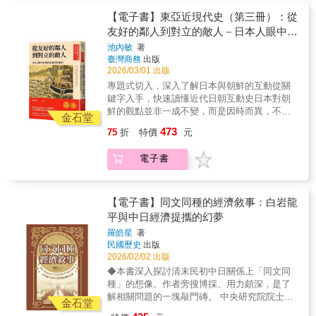
與禪宗思想等也於此時出現，為今日所見的日
他第一次俯身傾聽，試圖從最微小的聲音裡，
式風格奠定了基調。此外也由於農業技術進
【電子書】東亞近現代史（第三冊）：從
辨認出一個民族的輪廓。讀《妖怪談義》，我
步、工商業發達、貨幣廣泛流通並且與海外貿
友好的鄰人到對立的敵人－日本人眼中的
們看見的是柳田如何將那些令人畏懼的異形存
易頻繁，人們開始積極追求財富、權力與地
在，納入系統性的思考。妖怪不只是民間的想
朝鮮是如何形成的？
池內敏
著
位，以下剋上、講求實力主義的風潮也逐漸興
像，而是人們面對未知、恐懼與邊界時，所留
臺灣商務
出版
起。鎌倉、室町時代長達四百年，這四百年卻
下的集體印記。七本書合而觀之，構成了一幅
2026/03/01 出版
並不平穩。自源平之亂後，源賴朝在關東建立
完整的圖，柳田國男窮盡一生試圖回答的，始
專題式切入，深入了解日本與朝鮮的互動從關
鎌倉幕府以來，政權從源家落到外戚北條一族
終是同一個問題：日本，為何是如今的模樣？
鍵字入手，快速讀懂近代日朝互動史日本對朝
手中，後又分裂為南北朝，最後由統一日本建
本書特色 ★日本民俗學經典之作，柳田國男晚
鮮的觀點並非一成不變，而是因時而異，不斷
立室町幕府的足利一族掌握。本書沿著脈絡，
金石堂
年思想的重要總結。本書彙集〈海上之道〉、
重塑。因此本書透過不同的歷史切片，以極其
帶領讀者走進這段動亂歷史，看見當時人民的
473
75
折
特價
元
〈海神宮考〉、〈彌勒之船〉等重要論文，呈
細膩且多層次的手法，剖析了從十七世紀江戶
生活情境與社會風氣，從大方向的歷史架構到
現其對日本文化起源的整體思考。★以「海」
幕府初期至二十世紀初明治日本殖民朝鮮這段
文化層面的百姓日常，完整具體地呈現平安時
為核心的文化起源論，顛覆傳統大陸中心史
電子書
漫長歲月中，日本人對朝鮮半島及其人民的複
代以後，動盪的鐮倉室町時代如何一步步走向
觀。不同於過往強調中國大陸傳入的說法，柳
雜觀感如何形成、演變，乃至最終質變的過
更加混亂的亂世戰國……
田提出從南方島嶼經由海路傳播文化的可能
程。自豐臣秀吉侵略朝鮮之後，江戶幕府開始
性。★從語言、神話與「漂流物」切入的獨特
重建與朝鮮王朝的關係。兩國通過「朝鮮通信
【電子書】同文同種的經濟敘事：白岩龍
方法。椰子、流木、風名與歌謠，這些看似零
使」重建外交關係，並摸索著確立兩國的對等
平與中日經濟提攜的幻夢
碎的日常經驗，在本書中被轉化為理解歷史的
外交，從而開啟兩百餘年的和平。作者細緻地
羅皓星
著
線索。★思想價值大於結論的經典著作。書中
描繪了當時日本人對於通信使一行所展現出
民國歷史
出版
部分推論已被當代學界修正，但其提出問題、
的，既有對於異國文化的好奇與憧憬，也潛藏
2026/02/02 出版
建構假說的方式，至今仍具有啟發性。★對台
著基於「神功皇后征韓」等古老傳說而來的優
◆本書深入探討清末民初中日關係上「同文同
灣讀者而言的特殊意義。書中多次觸及琉球、
越感。這種看似矛盾的心態，在當時的繪畫、
種」的想像。作者旁搜博採、用力頗深，是了
南西諸島乃至台灣，使本書成為重新思考「南
文學作品中均有體現。在「元祿竹島事件」
解相關問題的一塊敲門磚。 中央研究院院士──
島世界」與「海洋文化」的重要入口。
中，日朝雙方就鬱陵島（當時日本稱為「竹
金石堂
王汎森 ◆本書可為重新解讀中、日兩國錯綜複
島」）漁業權的紛爭，產生對海島歸屬的不同