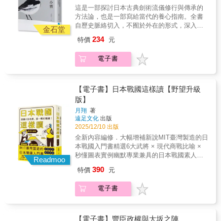
平（1870-1942）是日本實業家，也是近代日本
這是一部探討日本古典劍術流儀修行與傳承的
個停滯、落後、需要被日本「指導」和「保
支那通。透過他的經歷，了解日本人在清末民
方法論，也是一部寫給當代的養心指南。全書
護」的對象。最後，本書闡述「鮮人」這種語
初時期如何以調查活動拓展在中國的事業，提
自歷史脈絡切入，不囿於外在的形式，深入新
詞如何在政治、社會、文化等各個層面被系統
供日本的外交政策建言，分析中國的政局，使
金石堂
當流的內在哲學與倫理思辨，揭示其修行如何
性地建構與傳播，並由一般性稱謂轉變為歧視
日本進一步達成所想要的經濟與商業目
234
特價
元
以「構、形、工、理」為主軸，穩步鍛鍊一顆
性稱謂。揭示這種被建構出來的蔑視觀，如何
的。 「同文同種」並非僅是政治口號，背
平穩而透澈的心。如果你想學習劍術，卻在尋
替日本併吞朝鮮提供了思想上的正當性，也為
後的虛與實呈現的畫面，了解日本藉文化因素
電子書
找一種能轉化日常、涵養身心的方法，那麼本
後來的殖民統治埋下了深刻的禍根。這不僅僅
將「同文同種」包裝成經濟語言，以白岩龍平
書正是為你而寫。從古典智慧到當代生活的養
是對一段歷史的梳理，更是對國族主義如何扭
的生平，來詮釋「同文同種」理念與中日關係
心指南本書是來自傳統的邀請，也是面向當代
曲相互認知，以及歷史問題如何延續至今的深
的命運，還有日本實業界的幻夢。
的提案。它不是單純的劍術教材，而是一部關
【電子書】日本戰國這樣讀【野望升級
刻反思。
於自我鍛鍊與思維提升的指南。透過古典劍術
版】
的智慧，你可以培養一顆平穩而透澈的心，提
月翔
著
升洞察與判斷的能力，以更加穩健的步伐，走
遠足文化
出版
入更加完整的現實之中。【新當流的核心價
2025/12/10 出版
值】「新當流」育孕自日本古代至中世，在自
全新內容編修．大幅增補新說MIT臺灣製造的日
然與歷史交織的複雜系統中，歷代修行者不斷
本戰國入門書精選6大武將 × 現代商戰比喻 ×
探索，淬鍊出清晰的洞見與活潑的智慧。新當
秒懂圖表實例幽默專業兼具的日本戰國素人導
流並不依附於「武士」、「正宗」或「實戰」
Readmoo
遊量身設計最強套裝行程 ►►►認識日本戰
等意識形態，而是回到最根本問題：一個人如
390
特價
元
國，就從這本開始！◄◄◄2026年大河劇《豐
何透過良善的動機規訓自身、提升自我涵養。
臣兄弟！》＞＞＞ 溫習背景．唯一指定 ＜＜＜
新當流特別強調對於暴力的反思，重視智慧而
電子書
武田信玄、上山謙信、北條早雲織田信長、豐
不倚恃勇武，渴望藉由清楚明澈的心，掙脫對
臣秀吉、德川家康六位戰國名將帶你快速建立
於暴力的依賴與迷信，遠離相互加害的惡性循
概念，讀通群雄爭霸的日本戰國時代！ 受
環。其修行著重於內在心智與品格的陶冶，讓
到小說、影視、動漫、遊戲等影響，臺灣讀者
【電子書】豐臣政權與大坂之陣
每個人都能擁有一顆平穩而透澈的心。【融貫