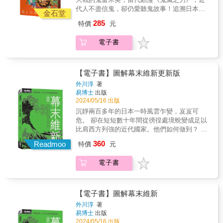
大學文化人類學博士）
代人不盡信鬼，卻仍愛聽鬼故事！追溯日本
金石堂
「鬼」的系譜，就能一窺日本人的精神世界。
285
特價
元
& ★ 自然災害、傳染病、外國人、忌恨的男
女、可恨的敵國，人類世界所有的糟糕事，都
電子書
能成為鬼的代名詞！ & 本書的主軸是講述鬼在
整個日本歷史上的定位與意涵，從古代中國傳
入「鬼怪」的概念談起，一直到現代太平洋戰
爭為止，日本鬼怪的意涵融合了中國元素、佛
【電子書】圖解幕末維新更新版
教概念、印度傳說，最後化成和式的鬼怪意
外川淳
著
象。作者蒐羅爬梳許多歷史記載與話本故事，
易博士
出版
探究鬼是如何從令人敬畏的存在，轉變為所有
2024/05/16 出版
恐懼、厭惡事物的代名詞，例如掌瘟疫的「疫
沉靜兩百多年的日本一時風雲乍變，岌岌可
神」，也被視同鬼的等級，用種種「追儺」
危。 卻在短短數十年間從徬徨處境蛻變成足以
「調伏」儀式，加以驅逐之。 & 在日本的中
比肩西方列強的近代國家。他們如何做到？ &
世，還相信有「百鬼夜行」日，而避開當晚出
當西方的黑船帶著大砲槍枝強勢進逼，憨夢初
360
行，避免撞鬼以外，當時人也認為人之所以會
Readmoo
特價
元
醒的日本如何在存亡危急時刻，奮力前行，蛻
生病，可能就是被鬼纏上，所以會去找陰陽
變成足以比肩西方、亞洲最強的近代國家？一
師、「方相士」（法師）這類擁有異能的人來
電子書
個國家的成功轉型絕非一蹴可幾：幕府權威欲
驅邪，或找和尚來誦經，而不是去找藥師尋求
振乏力、天皇重回政治舞台、薩長雄藩勢力崛
解藥。 & 此外，鬼的形象也套用在外來的威脅
起&hellip;&hellip;等，一連串的新舊勢力傾軋、
上，如外島的「野人」、海外的異國人士；甚
內外形勢交逼，每一步都走得顫顫巍巍驚心動
【電子書】圖解幕末維新
至畸形兒、忌妒的女性，也被比擬成鬼。如在
魄，終於走進明治維新。 & 這正是幕末維新的
外川淳
著
描繪蒙古入侵日本的繪卷上，蒙古人的形象就
迷人之處！科學技術急速發展，新與舊激烈碰
易博士
出版
被畫成皮膚黝黑、怒目猙獰、頭上長角的存
撞，遭逢國家危急存亡之時，舉國上下的人們
2024/05/16 出版