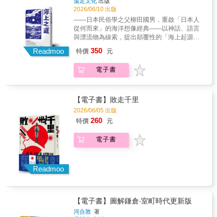
遠足文化
出版
還生活在它所締造的戰後秩序。為了完整還原
之變。接著來到明治天皇即位開始討幕，經歷
物，表現的是書寫者的主張。日本史的誕生，
2026/06/10 出版
這場世紀大審的複雜與細緻，本書作者耗費十
了1868年戊辰戰爭、1877年西南戰爭等，武士
本質上是「史學敘事」的誕生。岡田英弘於是
年時間，考察七國史料與十八座檔案館，深入
——日本民俗學之父柳田國男，重啟「日本人
被收編成為軍隊，形成了長州派系的陸軍與薩
在《日本史的誕生》一書中，針對中國史書
訪談多位親歷者後代，寫出這部生動鮮明、面
從何而來」的海洋想像經典——以神話、語言
摩派系的海軍兩大陣營，軍權因此坐大。其他
（如〈魏志倭人傳〉）、日本史書（如《日本
面俱到且氣勢恢弘的巨作。書中不僅分析法律
與漂流物為線索，提出顛覆性的「海上起源」
像是1932年5月15日，青年軍官射殺當時試圖裁
書紀》）與韓國史書（如《三國史記》》展開
論點、涵蓋事件的前因後果，以及對當今世局
假說，思考連結日本、琉球、台灣與南方島嶼
軍的犬養毅首相的「五一五事件」；1936年2月
350
比對與剖析，顛覆日本人的古史迷思，指出打
Readmoo
特價
元
的影響，更刻劃出各方參與者所面對的人性考
的隱形通道，挑戰單一歷史路徑，開啟另一種
26日，陸軍青年軍官率領1,400名下士襲擊，並
破這道神話藩籬的關鍵，在於一千三百年前強
驗。這是你我都可能聽過、卻未曾真正理解的
島嶼文明的觀看方式。------------島嶼之間，是否
占領警視廳與陸軍省等地長達四天的「二二六
大的「外壓」。西元660年代，面對強大的唐帝
電子書
一段過去。東亞歷史正在翻開新的一頁，中國
曾有一條被遺忘的道路？那些隨海漂流而來的
事件」，這些軍隊動亂及把持政局的事件，在
國與新羅聯軍威脅，引發了空前的亡國危機，
或將崛起，日本希冀修憲，美國已然重返亞
種子、器物與傳說，是否曾悄悄改變一個民族
漫畫中都有充分敘述。◎批判軍國主義導致日
迫使列島統治者為了在唐朝建立的國際秩序中
太，新的世局正在全面展開。想必沒有哪個時
的起源想像？柳田國男從風、語言與神話出
本幾乎亡國漫畫版從陳述過往歷史中總結，由
求生，必須「設計」出一個主權國家。他們模
刻，比現在更需要重新認識東京大審，那一奠
發，試圖追問：日本人，究竟從何而來？當歷
【電子書】敗走千里
於軍隊長久把持日本政局，最終使日本從「尊
仿唐朝律令制度，正式將國號由「倭」改為
定戰後秩序至今的關鍵時刻。本書特色 ◎過去
史沒有留下答案，我們是否還能從風與海之中
2026/06/05 出版
皇攘夷」演變成侵略他國的軍國主義國家，爆
「日本」，並創造了「天皇」稱號以確立內部
讀不懂的，如今全明白了：當今亞洲的國際糾
尋找線索？這不只是關於日本的起源，也是一
發太平洋戰爭，終招致廣島、長崎被投放原子
260
的統一權威。《日本史的誕生》從絲路貿易、
特價
元
紛，絕大多數都可以追溯到二戰終局時發生的
場關於島嶼與人類的想像實驗。海，從來不只
彈，國家幾乎陷入滅亡的深淵。對於這沿襲自
中國王朝更迭與朝鮮半島紛爭的大脈絡出發，
「東京大審判」這一關鍵性的歷史事件。從臺
是邊界，海，是一條道路，一條承載著人群遷
幕府時期的武士精神，不論是發動了包圍天皇
重新建構日本國崛起的路徑；不僅深度分析中
電子書
籍日本兵、南京大屠殺、慰安婦、釣魚台、日
徙、文化傳播與想像生成的隱形路徑。從沖繩
的政變或是強迫國民接受軍國教育，以致最終
日韓史籍中的政治性質，還原其背後的書寫動
俄北方四島爭端、原爆受難者、日本修憲、靖
漁人為季節風命名的方式，到漂流上岸的椰子
走向戰爭和敗亡，星野之宣在漫畫中皆一再表
機，更擺脫過去封閉的歷史區分，將日本史作
國神社、親日反日、反共記憶及冷戰遺緒等，
果實，神話中反覆出現的遠方樂土，到語言中
達立場鮮明的批判。◎日本投降前的最後一幕
為東亞史與世界史的一部分，追索日本建國的
族繁不及備載，看得我們是眼花撩亂，甚至霧
殘存的古老痕跡……這些看似零散的線索，是
Readmoo
當同盟國向日本發出《波茨坦宣言》後，日本
真實來龍去脈。本書大膽探討── ■「日本」是
裡看花。本書將跳脫國際新聞與社群媒體上的
人們如何跨越海洋、抵達這些島嶼的證據。在
政府內部對「接受投降」與「本土決戰」仍激
七世紀的發明嗎？為何說白村江之戰才是日本
口水戰與民族主義，改以深入淺出的敘事筆
柳田的構想中，台灣、琉球與南方島嶼並非孤
烈對立。海軍大臣米內光政與外務大臣東鄉茂
國的起點？ ■神武天皇開國真的存在嗎？還是
法，帶領讀者重回當年東京大審那劇力萬鈞、
立的地理座標，而是人群與文化北上流動時，
德主張無條件投降；陸軍大臣阿南惟幾與參謀
模仿東漢經學理論而來的人為歷史？ ■《日本
【電子書】圖解鎌倉‧室町時代更新版
高潮迭起的歷史現場。我們不只能走入歷史人
不可或缺的中間地帶。《海上之道》並不給出
總長梅津美治郎則堅持維護國體。隨著廣島、
書紀》的政治目的是什麼？為何它能夠正當化
物的內心世界，還能藉由作者的跨國視角綜觀
定論，而是持續展開的提問：關於日本人從何
河合敦
著
長崎遭原爆及蘇聯參戰，日本陷入絕境，最終
日本國的統一？ ■「日語」如何催生民族認