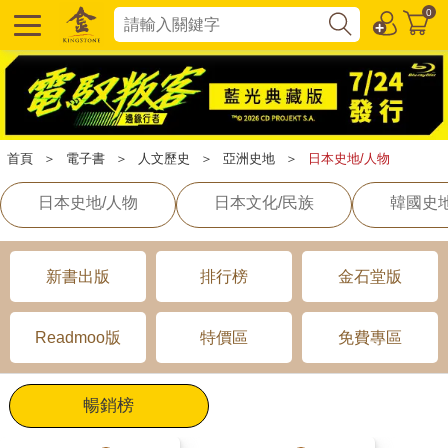
0
首頁
＞
電子書
＞
人文歷史
＞
亞洲史地
＞
日本史地/人物
日本史地/人物
日本文化/民族
韓國史地
新書出版
排行榜
金石堂版
Readmoo版
特價區
免費專區
暢銷榜