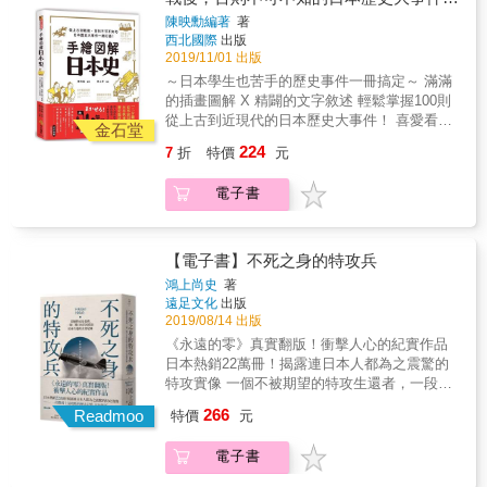
對日本民眾來說，「亞洲民族的解放」，就是
自己領導才能的絕佳機會。正如鈴木良一所
&mdash;&mdash;史稱「關原之戰」。 在這個
跎了半個世紀之後，還在玩攘夷的遊戲？ & 本
網打盡！
他們這個世代的使命&mdash;或者說，想要去
陳映勳編著
著
說，為壓制足利義視，足利義政想要把伊勢貞
面積僅僅二十六平方公里、四方被山谷包圍的
書將透過抽絲剝繭的細膩分析，為讀者解析明
西北國際
出版
相信這一點。 在兵棋推演上沒有成功過的珍珠
親召回來，對於足利義視而言，如何樹立自己
狹小平地裡，交戰雙方經過數小時惡鬥，不僅
治維新的生成背景及其成功原因。它為何而
2019/11/01 出版
港作戰，最後還是一意孤行的打下去了。日本
的權威，確實是迫在眉睫的問題。」作者分
在一天之內便決定了勝敗，也決定了日本歷史
起、如何告終？哪些人物參與其中，他們又曾
明知道為了生存，必須做點什麼，但卻是選擇
～日本學生也苦手的歷史事件一冊搞定～ 滿滿
析。 經歷這一戰，試圖抑制戰事擴大的足利義
往後四百年的走向。 ⊙叱吒風雲十多年的豐臣
做下哪些改變歷史的決定？內容依照時序，自
了戰爭這一條路。對於日本全國來說，這就是
的插畫圖解 X 精闢的文字敘述 輕鬆掌握100則
政和幹勁十足、想積攢戰功的弟弟足利義視意
政權崩解，新霸主誕生！ 曾經威名赫赫、歷史
黑船叩關、開國攘夷兩派爭執不下、薩長同盟
所謂的聖戰！「羅斯福、邱吉爾這些傢伙，乃
從上古到近現代的日本歷史大事件！ 喜愛看日
見分歧。最終於應仁2年（1468）11月，大內政
性統一日本的豐臣政權，在十五年後灰飛煙
金石堂
的成立，到明治政府為引進積極西方文明所做
是製造這場戰爭的始作俑者。我們日本就是因
劇、日本動漫或是玩日本電玩的你，是否曾經
弘等西軍諸將前來參見足利義視，尊他為將
滅，取而代之的是此戰的最大勝利者德川家
的各項努力，深入淺出，是所有對日本近代化
224
7
折
特價
元
為憎惡戰爭，所以才斷然決心投入戰爭的。這
想融入劇情而主動搜尋歷史典故，卻發現其背
軍。如此一來，便出現了兩個將軍並存的局
康。家康在戰後兩年便開創了日本史上第四
歷程感興趣的讀者，最理想的入門啟蒙選擇。
是一場為滅絕戰爭而戰的戰役。現在日本在進
後的歷史太複雜，越查越頭大？每年都要去日
面。西軍模仿幕府，建立了自己的政治機構，
個、也是最後一個，更是歷時最長久的武士政
電子書
行的，正是將戰爭這種不祥之事從根本擊潰的
本旅遊的你，在享受醇厚傳統風情文化的同
即「西幕府」。 & 以上兩項重要事件，引爆、
權，並實現了日本史上罕見的太平時代。 在這
最後之戰啊！」戰爭成了日本大本營的唯一選
時，是否曾好奇當地神社、古蹟和風俗習慣的
扭轉了應仁之亂的情勢。然而這場戰爭持續超
場戰爭中，德川家康及追隨他的大名們（史稱
項，歷史長河也就在這裡有了180度的發展。
歷史由來？ 「日本史真的好複雜啊
過十年，其中必然受到包括足輕的出現、全新
「東軍」，亦稱「豐臣東軍」）成就榮華富
「必須是日本先開第一槍」 戰爭危機一觸即
&hellip;&hellip;」面對精彩豐富的日本歷史，雖
攻城武器登場、戰爭方法改變在內多項條件影
【電子書】不死之身的特攻兵
貴，或領地倍增，或成為其後德川幕府的心腹
發，美國多次有機會警告軍隊卻總是延誤戎
然許多人名、時代和事件的名詞都耳熟能詳，
響。過去由於出場人物太多、主支線盤根錯節
和仰賴的助力。他們當中也有不少與德川家一
鴻上尚史
著
機。羅斯福致天皇的親筆信函也是陰差陽錯地
但是實際上發生了什麼事、怎麼演變至今，卻
而令人卻步的應仁之亂，在本書作者清晰的輪
遠足文化
出版
起安然走過近三百年的江戶時期。直到現在，
在開戰前半夜送達。 「希望由日本方面，來大
是一知半解。 ★ 日本史讀起來也可以很有哏！
廓梳理加以淺顯易懂的文字解說，將有助所有
2019/08/14 出版
其子孫後代與家名仍廣為人知。 ⊙戰場上的勝
膽採取最初且明確的行動」，換句話說「必須
本書以輕鬆的圖解插畫、淺顯易懂的文字，搭
對日本中世史感興趣的朋友一探究竟，對不只
敗，決定往後數百年的榮光或罵名 然而，在這
《永遠的零》真實翻版！衝擊人心的紀實作品
是日本先開第一槍」。相信珍珠港攻擊乃是陰
配時代軸線，列出日本舊石器時代～21世紀
這場戰爭、包括這個迷人的時代，建立更多認
些「豐臣東軍」之外，為他們成就名利作出
日本熱銷22萬冊！揭露連日本人都為之震驚的
謀論的一派始終認為，美國才是戰爭的始作俑
間，100則大家最好奇的歷史事件及文化，讓你
識。
「貢獻」的，還有在此戰中慘敗的「豐臣西
特攻實像 一個不被期望的特攻生還者，一段在
者，為首的就是羅斯福總統。因此才會有「必
有邏輯地一次了解日本從古至今的發展與轉
軍」。戰敗後，絕大多數的「豐臣西軍」家破
榮辱與生死的生存搏鬥 直視二戰日本最駭人聽
須是日本先開第一槍」的說法。 而負責實行指
266
折！而且你會明白，原來日本史這麼好玩！作
Readmoo
特價
元
人亡，領地或被全數沒收，或被大量削減。這
聞的作戰行動，以及特攻背後的深層心理 一段
揮這個「開第一槍」計畫的聯合艦隊司令長官
為探究日本史的入門書，本書是絕不容錯過的
些以「敗軍」之名遭到沒收的領地，多數成為
最殘酷的歷史記憶，在此復活。 & 「為什麼日
山本五十六，卻是在地球的另一端積極地「配
一冊！ ★ 關於日本的二三事，你都知道嗎？
電子書
勝利者「豐臣東軍」們和德川家的囊中物。在
軍會成立特攻隊？成效好嗎？」 「除了神風特
合」著備戰，為日本如何成功「開第一槍」做
◎ 天皇也是通勤族！聖德太子居住的宮殿距離
一無所有之餘，「豐臣西軍」們還得承受往後
攻隊之外還有其他的特攻隊嗎？」 「特攻真的