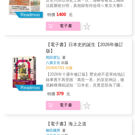
歷史判決亞洲史上第一次，侵略者被送上國際
敘事與生動刻畫，重構每個歷史場景。◎備受
法庭勝敗分明，真相卻有待追尋☆東京大審80
國際高度評價的日本漫畫大師──星野之宣星野
週年中國崛起．日本修憲．美國重返東亞劍拔
1400
之宣是日本重要的漫畫家，以科幻作品最為人
Readmoo
特價
元
弩張之際，臺灣不可不知的關鍵歷史☆耗費10
所認識，曾以《遙遠的黎明》入選手塚賞，並
年研究書寫，考察7國史料、18座檔案館，首次
以《山台伊卡》、《星之繼承者》獲星雲賞漫
電子書
完整呈現★ 榮獲理解國際局勢最重要的獎項．
畫部門獎，以及《宗像教授世界篇》獲得文化
亞瑟羅斯圖書獎金獎★ 問鼎全球獎金最高文史
廳媒體藝術祭漫畫部門優秀獎。他也是首位能
圖書獎項．坎迪爾傑出歷史著作獎★ 全球唯一
在大英博物館舉辦原畫展的日本漫畫家（2009
中文版1946年5月3日，以美國為首的同盟國於
【電子書】日本史的誕生【2026年修訂
年）。2015年9月，他再與千葉徹彌、中村光這
東京召開遠東國際軍事法庭。亞洲史上第一
版】
兩位日本漫畫大師，在大英博物館再次舉辦現
次，十一國法官齊聚一堂，審理戰敗的大日本
代漫畫展覽。◎歷史脈絡╳戰爭場面，補充原
岡田英弘
著
帝國於第二次世界大戰期間犯下的戰爭罪行，
八旗文化
出版
著未及展開之細節原著主要集中在8月14日與15
史稱「東京大審」。這場審判共有兩大目標：
2026/07/01 出版
日，日本決定投降前後，在各內閣官員與軍隊
其一是向日本戰犯追討正義，為侵略與各種戰
之間所發生的巨大震盪，包括不為人知的政變
【2026年十週年修訂版】歷史絕不是單純地記
爭暴行付出代價。第二項目標，則是以一套嶄
事件等。漫畫版的改編大膽重構半藤一利的原
錄事實不再受困「萬世一系」的皇室神話，徹
新法律框架重建國際秩序，打造更和平的戰後
作內容，重新梳理整場戰爭背後的歷史脈絡，
底解構傳統認知「日本史」其實是部為了國家
世界。審判持續了兩年又六個月，最終將二十
Readmoo
並重繪多場重要戰役，如美軍登陸沖繩超過20
生存而精心編織的「自我證明」「日本」這個
餘名甲級戰犯定罪判刑。然而，這場審判未能
379
特價
元
萬人戰死的沖繩之戰、蘇聯突然進攻滿洲與庫
觀念是七世紀後半建國運動下的產物，而建國
真正平息紛爭，反而導致複雜爭議與極端分
頁島，因關東軍逃走致使當地20萬婦孺被蘇軍
是對抗中國侵略的自衛手段。──岡田英弘日本
裂。歷來不斷有人聲稱，日本發動戰爭是為了
電子書
殺害等戰爭場面，繪者皆以充滿感染力的筆
大眾，乃至於世界各地的日本文化愛好者，對
將亞洲從西方殖民帝國解放出來，因此東京大
觸，深入刻劃戰爭的殘暴及深遠影響，補充了
日本起源的理解長期深陷「日本天皇萬世一
審只不過是征服者的法庭，其判決也只是勝利
原著所未及展開的細節。◎追溯日本軍國主義
系」的神話，認為日本國自古以來便存在，且
者的正義。即便冷戰結束，相關矛盾也持續引
如何形成漫畫版加入了二戰發生前的【前編】
皇室血脈從神話時代便綿延至今。然而，這種
【電子書】海上之道
發日本、中國、韓國、臺灣等亞洲國家的政治
與【後編】，像是電影的「前傳」，包括1853
封閉的史觀忽視了日本列島與東亞世界的連
糾葛及外交紛爭。東京大審從未遠去，我們都
柳田國男
著
年幕末的「尊皇攘夷」事件，1860年櫻田門外
動。在岡田英弘的視野中，歷史是人為的產