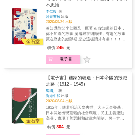
裁，卻在宣布第一批裁員名單後，蹊蹺地消失
風。「變人」是小泉的綽號，也就是奇人的意
晨，在五反野的鐵軌上發現了他被列車輾斃的
國至今的重大歷史事件 2.補足一般人所不熟悉
不思議
在上班途中，隔天凌晨在鐵道上成為一具殘破
思。在日本政壇，小泉一直主張進行行政改
遺體一事。有人主張是自殺、有人說是他殺，
的日本地區史，對於赴日觀光時了解當地歷史
遺體。 & 國鐵總裁離奇死亡，撼動日本社會 他
李仁毅
著
革，壓縮政府編制，實行郵政民營化；此外，
實際上整起事件成為未解的懸案。我對於下山
風貌有極大的幫助 3.引用大量古籍與資料，以
河景書房
出版
的死，讓戰後日本的經濟體制得以重整。 他的
在政治制度上提出首相公選制度，在經濟上提
事件的認知大概就只有這點程度。 & 「嗯，算
深入淺出的筆法重新詮釋歷史故事 4.收錄當地
2020/09/26 出版
死，成為打壓日本共產黨的力道之一。 然而，
出重建日本財政。小泉酷愛節奏強烈的搖滾音
是知道。這事件怎麼了嗎？」 我故作平靜，卻
史跡照片，對於按圖索驥極有幫助 &
他的死究竟是自殺？他殺？無人知曉。 & 籠罩
冷知識教父李仁毅又一巨著 & 你知道的日本，
樂，並留著齊肩長髮，每次在公開場合發表演
也在心中隱隱猜測了壽惠子姑婆接下來要說的
戰後日本社會的最大黑霧 轉彎的調查方向、被
你不知道的故事 魔鬼藏在細節裡，有趣的故事
講時總是慷慨激昂，因此極具感染力。 2019年
話。 「那個事件，該不會、就是哥哥做的吧
抹殺的證詞、說法不一的驗屍結果、外流的搜
藏在歷史的縫隙裡 歷史這樣讀才有趣！！！ &
11月20日，安倍晉三擔任總理大臣的任期超過
&hellip;&hellip;」 這句話，是一切的開端。 &
金石堂
查報告，再加上GHQ、CIA、日共、蘇聯、舊
熱愛日本歷史的人不能不讀 喜愛聊天磕牙的人
桂太郎，成為日本史上執政最久的總理大臣。
1949年── 戰後日本百業待興，民主派與共產
245
特價
元
日本軍&hellip;&hellip;多方勢力牽扯其中。幕後
不能不知道的歷史趣聞冷知識 & 本書一次滿足
2020年，安倍政權邁入連續執政的第八年，遭
黨爭鬥，更有美國設置的GHQ在其中操控。政
黑手的操弄，讓這起改變歷史軌跡的案件，成
你的求知欲、表現欲， 讓你用人人知道的日
逢新冠肺炎的挑戰。日本政府未做好充分準
府頒布《定員法》要求大企業裁員28萬5千人，
電子書
為懸宕超過70年的未解疑案。 & 社會派推理大
本，卻沒人知道的故事， 贏得眾人崇拜的眼
備，而且處理疫情慢半拍，隨著病毒擴散，安
國鐵首當其衝，需裁撤將近10萬名員工。 & 接
師松本清張稱此為「日本的黑霧」， 創造出代
神！！ & ─ 有沒有搞錯？！武將喝醉酒，叫夫
倍的民意支持度掉到組閣以來最低，最終於9月
下這個燙手山芋的下山定則，就任國鐵首任總
表政治、國家權力居中操弄的「黑霧」一詞。
人上場出征？ ─ 真的假的？！紅白歌唱大賽和
卸任，由菅義偉接任，但仍無法有效控制疫
裁，卻在宣布第一批裁員名單後，蹊蹺地消失
巨匠手塚治虫、浦澤直樹試圖從創作中尋找解
安平時代源平合戰有關係？ ─ 酷！！德川家康
情。 2021年岸田文雄接任首相，面對新冠肺炎
【電子書】國家的歧途：日本帝國的毀滅
在上班途中，隔天凌晨在鐵道上成為一具殘破
答， 《奇子》、《Billy Bat》之中都出現他的
愛吃抹茶紅豆冰！ ─ 喔耶！！日本也有貓奴天
的持續延燒，以及中美日漸惡化的關係，日本
之路（1912－1945）
遺體。 & 國鐵總裁離奇死亡，撼動日本社會 他
身影 案件記者窮盡一生，只為追查真相。 & 本
皇！ & 暢銷書《原來如此！日本經典品牌誕生
該如何在兩大強權的夾縫中生存？像其父河野
的死，讓戰後日本的經濟體制得以重整。 他的
馬國川
著
書作者也是記者， 因為姑婆在祖父忌日酒會上
物語》作者李仁毅又一歷史奇聞物語趣作。帶
洋平與宏池會那樣抱持親中立場？或緊握美國
死，成為打壓日本共產黨的力道之一。 然而，
香港中和
出版
的一席話，才開始埋首調查。 & 他把握最後機
著你從神話時代一路經歷日本的飛鳥、奈良、
伸出的友誼之手，向美國為首的民主陣營靠
他的死究竟是自殺？他殺？無人知曉。 & 籠罩
2020/08/04 出版
會，從年邁的事件旁觀者、當事者口中取得證
平安、鎌倉、室町、戰國、江戶、明治、大
攏？成為岸田文雄嚴峻的挑戰。 本書以淺顯易
戰後日本社會的最大黑霧 轉彎的調查方向、被
1912年，隨着明治天皇去世、大正天皇登基，
言，逐漸揭開祖父的另一面貌、發現自己家族
正、昭和，到平成時代，從日本誕生的神話、
懂的文字，將這些總理大臣們的生平和趣事、
抹殺的證詞、說法不一的驗屍結果、外流的搜
日本開始出現寬鬆的社會環境，民主主義運動
與下山事件的種種關聯，也察覺了祖父工作的
戰國時代將軍的趣聞，到水手服的問世與少女
如何面對國家當前挑戰、如何成功或者失敗的
查報告，再加上GHQ、CIA、日共、蘇聯、舊
高漲，實現了普選制和政黨內閣制。另一方
公司「亞細亞產業」似乎不那麼單純
團體AKB的崛起，正史野史無所不包，挖掘藏
故事，簡明扼要地呈現出來。對於熱愛歷史的
金石堂
日本軍&hellip;&hellip;多方勢力牽扯其中。幕後
面，軍部和右翼勢力的暗流涌動，最終在1936
&hellip;&hellip; & 過程中不只揭發家族祕密，
在日本歷史夾縫裡的精彩故事，讓你一窺你所
讀者來說，是理解日本近代歷史不可錯過的好
304
特價
元
黑手的操弄，讓這起改變歷史軌跡的案件，成
年釀成「二二六事件」。從那時起，日本迅速
更挖掘出GHQ、佳能機關、CIA等情報機構，
不曾見到的日本，聽到你所不曾知道的日本奇
書。
為懸宕超過70年的未解疑案。 & 社會派推理大
走向法西斯主義：先是侵略中國，而後向英美