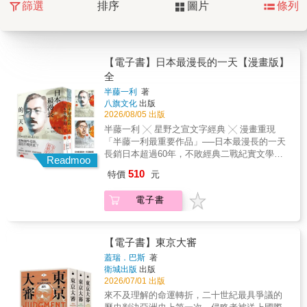
篩選
排序
圖片
條列
【電子書】日本最漫長的一天【漫畫版】
全
半藤一利
著
八旗文化
出版
2026/08/05 出版
半藤一利 ╳ 星野之宣文字經典 ╳ 漫畫重現
「半藤一利最重要作品」──日本最漫長的一天
長銷日本超過60年，不敗經典二戰紀實文學
Readmoo
「星雲賞得主」──星野之宣漫畫界傳奇人物，
510
特價
元
以嶄新視角、獨到見解描繪決定日本命運的最
後24小時無條件投降，還是作戰到底？《日本
電子書
最漫長的一天》這部已兩度改編為電影的二戰
紀實文學，在日本長銷超過60年。漫畫版本由
著名漫畫家星野之宣進行改編，採用了幾乎完
全不同的敘事手法，但卻更彰顯半藤一利原著
【電子書】東京大審
的精髓。漫畫版不僅融入繪者對歷史的獨到分
蓋瑞．巴斯
著
析與見解，對戰爭的強烈控訴，並以細緻的分
衛城出版
出版
鏡把這決定性的24小時內所發生的每一重要事
2026/07/01 出版
件，如東京以外地區的空襲場景，以及每個關
來不及理解的命運轉折，二十世紀最具爭議的
連人物被逼入絕境的內心煎熬，以極為緊湊的