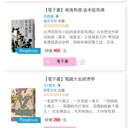
與策畫政治性重大機密的角色。然而，成天鑽
的分裂國家罪、顛覆國家政權罪將人入罪之
正是奠定文化成形的過程。跟著茂呂美耶回到
研茶事、品茗的千利休，為何能夠把持大權？
外，更可以利用《維護國家安全條例》所規定
初心，橫跨不同領域，聚焦文人、專業人士、
【電子書】南海雋傑 坂本龍馬傳
最後又是因為什麼原因，使得豐臣秀吉命令他
的「叛國、叛亂，煽動叛亂、竊取國家機密，
政治名人到異人的故事，走進當代的日常，用
切腹自殺？◆貞子飛到美國繼續作祟，長南年
洪維揚
著
間諜行為、破壞活動及境外干預」等罪名處以
不同視野認識日本文化、歷史與社會演進。精
遠足文化
出版
惠留下勝訴紀錄爬出電視的貞子曾經是多少人
最高終身監禁的處罰。 本書的第二次出版既是
選日本史上不可不知的經典人物◆活著是為了
2023/10/13 出版
童年的夢魘，其母親一角的原型人物就是御船
回顧過去也是展望未來。 在台灣以民主程序重
體驗苦惱，但我不願意孤單死去太宰治一生中
千鶴子，她具有透視人體的能力，卻因輿論的
台灣首部非小說的坂本龍馬傳記 日本歷史作家
新選出新任總統的2024年，有必要回顧十年前
有數次了結生命的念頭，追求文學成就的不順
中傷與毀謗而自殺；反之身為女巫的長南年惠
洪維揚《幕末．維新史》之後最新力作 帶領讀
太陽花運動如何以違法的佔領行動迫使國會擱
遂，最終使他成為藥物中毒患者，此時他遇到
卻能在官司中獲判無罪釋放，就因看守人員記
者爬梳真切史料，卸除各種穿鑿之說，呈現真
置飽受爭議的服貿協議，也有必要回顧同一年
山崎富榮，在痛苦的生活中揮毫寫下《人間失
錄了八項常人難及現象？◆幕前幕後均是一流
正的龍馬一生。 在戲劇、小說、動漫等創作的
稍晚的「用愛與和平佔領中環」為何會失敗，
455
格》，為何在作品完成後，選擇與山崎富榮投
Readmoo
特價
元
導演，大動干戈硬要尋找愛貓做為日本第一個
推波助瀾之下，坂本龍馬堪稱日本近代史上最
以及五年前以FULL GEAR在街頭、在校園和香
入玉川，結束他自認失格的一生？◆今生今世
統一天下的人，豐臣秀吉的威嚴不在話下，但
具知名度的人物之一。說起維新，坂本龍馬在
港警察對抗的反送中運動為何會失敗。一個試
最後一次相會，你願意為我泡一杯茶嗎？茶道
電子書
德川家康在大阪城對著豐臣秀吉叩拜問安，事
台灣也是最常被提及的人物，薩長同盟、龜山
圖改變政治運作的社會運動失敗了，但做運動
之祖千利休，奠定了茶道根基，令茶道廣泛普
實上卻是秀吉私下請求才換來的？喜愛貓咪的
社中、大政奉還、船中八策&hellip;&hellip;都是
的人還活著，那麼他們可以用什麼樣的方式繼
及至今，但除了茶人的形象，他在當代亦是參
豐臣秀吉，竟以公權力下令當時的司法奉行全
些耳熟能詳的事件。然而也因為龍馬名號太過
續活在這個世界上呢？或許日本在狂飆的
與策畫政治性重大機密的角色。然而，成天鑽
力尋找他的愛貓，最後竟留下一張「貓的借
響亮，經常出現在流行文化之中，真實的龍馬
【電子書】戰國大名經濟學
1960、1970年代所走過的軌跡，能夠給後代的
研茶事、品茗的千利休，為何能夠把持大權？
據」？本書特色★手帳形式，講歷史也講生活
反而因為這些傳述與宣揚，身影逐漸模糊甚而
川貴史
著
我們作為參考。
最後又是因為什麼原因，使得豐臣秀吉命令他
以更貼近讀者的方式，呈現MIYA擅長解說的日
失真。 此外，不少關於龍馬的創作都已有些時
惑星文化
出版
切腹自殺？◆貞子飛到美國繼續作祟，長南年
本歷史文化，閱讀歷史原來這麼簡單。★每篇
日，譬如司馬遼太郎的《龍馬行》發行超過六
2023/10/13 出版
惠留下勝訴紀錄爬出電視的貞子曾經是多少人
皆附重要事件年表、小事典羅列精選歷史人物
十年，近數十年來關於幕末與龍馬的史料與研
一套盔甲六萬元，一支長槍一萬元，一把鐵炮
童年的夢魘，其母親一角的原型人物就是御船
的重要事件年表及小事典，人物形象與歷史脈
究陸續推新，某些關於龍馬傳述許久的說法，
十萬元⋯⋯ 戰國時代打場仗，花費動輒數千萬
千鶴子，她具有透視人體的能力，卻因輿論的
絡更鮮明。★加上附錄，對照年份更容易書末
亟待讀者重新認識，像是薩長同盟真為龍馬一
元！ 信玄擁金山，毛利有銀山，大內掌貿易，
中傷與毀謗而自殺；反之身為女巫的長南年惠
檢附西元日本年代對照表／鎌倉幕府將軍表／
人所力促而成？船中八策真的存在？ 本書作者
信長設樂市⋯⋯ 戰國大名強盛的最大關鍵就
卻能在官司中獲判無罪釋放，就因看守人員記
室町幕府將軍表／江戶幕府將軍表／日本特殊
266
透過龍馬留下的書信、前人的考證成果，以及
Readmoo
特價
元
是： 錢！錢！錢！ & 戰國時代正如其名，整個
錄了八項常人難及現象？◆幕前幕後均是一流
節日。本書以淺顯易懂的文字，手帳形式的書
最新的研究，寫就這本最貼近真實龍馬的傳
日本陷入了戰亂之中。然而，戰爭並不僅僅是
導演，大動干戈硬要尋找愛貓做為日本第一個