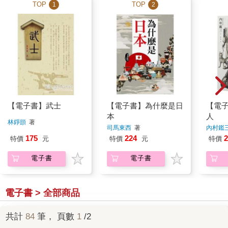
TOP
TOP
1
2
【電子書】武士
【電子書】為什麼是日
【電
本
人
林錚顗
著
司馬東西
著
內村鑑
175
224
2
特價
元
特價
元
特價
電子書
電子書
電子書 > 全部商品
共計
84
筆， 頁數
1
/2