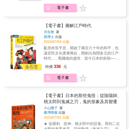
去。然而，十三日之後，明智光秀在孤立無援
勢的政治改革、急速發展的各種學問、拓展至
國外交政策」與本能寺之變的關聯性？ ．
的情況下，於山崎之戰被趕來為信長父子報仇
電子書
地方的文化藝術等，也為近現代日本奠定了優
為何民間盛傳「只有源氏才能擔任征夷大將
的同僚、競敵——羽柴秀吉所敗，光秀據傳在
良的根基。本書先從「歷史發展」的角度切
軍？」 ★2026年大河劇《豐臣兄弟！》提
京都山郊外中伏被殺。就這樣在十三日內，這
入，依循「開創、承襲、改革、瓦解」的階
前溫習，歷史背景大剖析 ★30+圖表，秒懂
個戰國史，甚至是日本史上最著名的事件中的
段，帶領讀者了解江戶時代如何在執政者的鐵
戰國錯綜複雜的權力糾葛與恩怨情仇 ★量
【電子書】圖解江戶時代
肇事者一一死去，可說是天意難測。這個事件
腕下開展出繁榮穩定的全盛時期，又如何陷入
身打造6位武將企業形象人物插畫，角色定位一
河合敦
著
改變了往後戰國史及日本近世史的發展，在山
財政危機，在數次的改革與黑船帶來的衝擊
目瞭然 ★專業的日語戰國主題團導遊，引
易博士
出版
崎之戰中為主君報仇成功的羽柴（豐臣）秀吉
下，一步步走向動盪不安的幕府末期。掌握整
人入勝，帶你穿越日本戰國專文推薦 真田
2024/07/04 出版
隨後建立了豐臣政權，而本為織田信長盟友的
個時代的脈絡，再從「社會體系」層面認識當
幸村十四代・仙台真田家十三代｜真田 徹
亂世終告平息，開啟了兩百六十年的和平，也
德川家康也間接得到機會獨立，為日後創建德
時的社會結構與百姓生活，完整而立體的呈現
日本筑波大學文化人類學博士｜蔡亦竹熱血讚
讓庶民文化逐漸興起，開創出熱鬧多元的江戶
川幕府設下伏筆。然而，對於這件足以影響日
出江戶時代人們的生活！
聲 工頭堅。旅行長 日本歷史作家｜洪
時代......戰國後的盛世、當今日本的前朝──江
本中近世史發展的事件，直至四百多年後的今
維揚 作家｜茂呂美耶 斜槓存股追星旅
戶時代，在長達兩百六十年的穩定統治下，不
日，依然是令人百思不解，卻又使人們不停研
336
遊夫妻｜熱血P &威爾 戰國歷女ARC的日本
金石堂
特價
元
僅建立了當時人口世界第一的大都市，因應局
究的題目。當然，最大的原因在於截至目前為
旅遊生活雜記｜ARC嵐 「講京都歷史旅
勢的政治改革、急速發展的各種學問、拓展至
止，明智光秀的動機到底是什麼？又怎樣做到
遊，我很擅長；但是提到日本戰國，我只服月
電子書
地方的文化藝術等，也為近現代日本奠定了優
神不知、鬼不覺？還有，背後是否存在合謀？
翔兵長。他更是在我頻道剛開始時，給予鼓勵
良的根基。本書先從「歷史發展」的角度切
這三個問題，相信是不少戰國史愛好者及史學
與意見的 youtuber 前輩，更增添一份情義。」
入，依循「開創、承襲、改革、瓦解」的階
家都想得到答案的。本書將為華文世界的讀者
──工頭堅。旅行長 「透過這本《日本戰國
段，帶領讀者了解江戶時代如何在執政者的鐵
詳細梳理這樁歷史之謎背後的真相。
【電子書】日本的那些鬼怪：從陰陽師、
這樣讀》，我相信能夠加臺灣人與日本人之間
腕下開展出繁榮穩定的全盛時期，又如何陷入
桃太郎到鬼滅之刃，鬼的形象及其變遷
的理解，友情更加深厚。」──真田 徹（真田幸
財政危機，在數次的改革與黑船帶來的衝擊
村十四代・仙台真田家十三代） 「月翔的
小山聰子
著
下，一步步走向動盪不安的幕府末期。掌握整
臺灣商務
出版
書就像櫻木花道一樣，擁有所謂專家沒有的親
個時代的脈絡，再從「社會體系」層面認識當
2024/07/01 出版
和力和滲透力，可以讓不熟悉日本、但是對戰
時的社會結構與百姓生活，完整而立體的呈現
國有興趣的朋友快速超越時空，彷彿置身於數
★ 從羅剎、疫神、桃太郎中的惡鬼、再到二次
出江戶時代人們的生活！
百年的英雄爭霸現場。」──蔡亦竹（日本筑波
大戰的鬼畜米英，當代動漫《鬼滅之刃》，近