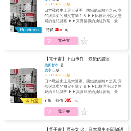
制」的施行，日本也悄然步入軍國主義的道
了解日本的政治中心如何從關西轉移到關東，
2021/04/28 出版
路。 二戰結束後，美國以戰勝國首領之姿控制
又九州大名如何在幕末崛起，就不能錯過發生
日本戰後史上最大謎團、國鐵總裁離奇之死 竟
日本，一方面穩定當時的日本社會，另一方面
在名城的那些事。 千早城見證了鎌倉幕府的結
然與溫柔的祖父有關？ & ▶▶比推理小說更懸
也著手修訂日本憲法，從源頭阻斷日本再次步
束，與戰國亂世的開啟 織田信長實現霸業後，
疑的世紀謎團 ▶▶真實世界的抽絲剝繭、最後
入軍國主義的可能。從中可以瞭解，日本戰前
打造了舉世無雙的安土城 清洲會議所在的清州
的第一手證言 ▶▶檯面下的日本戰後史 ▶▶美
的憲政是自己摸索出來並走向成熟的；而戰後
385
城，看著信長死後，柴田家與豐臣家瓜分領土
Readmoo
特價
元
日情報單位的活動實錄 ▶▶不能被遺忘的事件
的憲政則是以美國為核心建立完成的。 1954年
大阪是豐臣秀吉的豪華之城，也見證茶茶與秀
& 「你聽過下山事件吧。有人說他是自殺還是
年底至1957年出現了戰後日本第一次經濟發展
賴的終結 江戶城在德川幕府的打造下，一躍成
電子書
什麼的，但其實，是他殺啊&hellip;&hellip;」
高潮──神武景氣。1956年，日本制定「電力五
為世界性的大都會 佐賀與鹿兒島雙城，孕育了
然而當時我對「下山事件」幾乎一無所知。
年計畫」，進行以電力工業為中心的建設，並
日本西化的兩位關鍵人物 二条城眼見德川慶喜
那是昭和二十四（一九四九）年夏天，首任國
以石油取代煤炭發電。因此大量原油從外地進
大政奉還心願的破滅 熊本城則見證明治政府與
鐵總裁下山定則在三越本店前消失，隔天凌
口，大大促進了煉油工業的發展。至此，日本
【電子書】下山事件：最後的證言
大名之間的內戰衝突 網站「日本史專欄」編輯
晨，在五反野的鐵軌上發現了他被列車輾斃的
經濟不僅完全從二次大戰中復興，也進入積極
柴田哲孝
著
群之一的孫實秀，是華人中首位完成「日本一
遺體一事。有人主張是自殺、有人說是他殺，
建立獨立經濟的新階段。受到好景氣的影響，
凌宇
出版
百名城」及「日本續一百名城」者，他走訪四
實際上整起事件成為未解的懸案。我對於下山
帶動耐久性消費財的熱潮，而出現了「三神
2021/04/28 出版
十七個都道府縣、古城逾五百座，從大量歷史
事件的認知大概就只有這點程度。 & 「嗯，算
器」（電視機、洗衣機、冰箱）。1964年，東
日本戰後史上最大謎團、國鐵總裁離奇之死 竟
資料與實際走訪中，擷取最重要的三十座名城
是知道。這事件怎麼了嗎？」 我故作平靜，卻
京舉辦夏季奧運，這是日本首次舉辦奧運，也
然與溫柔的祖父有關？ & ▶▶比推理小說更懸
與三十二個改變日本歷史的關鍵事件，利用線
也在心中隱隱猜測了壽惠子姑婆接下來要說的
是奧運第一次在亞洲國家舉辦。 1989年12月29
疑的世紀謎團 ▶▶真實世界的抽絲剝繭、最後
性歷史，細數日本從建國後到德川幕府大政奉
話。 「那個事件，該不會、就是哥哥做的吧
日，日經平均指數達到最高38957.44點，此後
的第一手證言 ▶▶檯面下的日本戰後史 ▶▶美
還、明治時代的內戰，甚至二戰為止，日本史
385
&hellip;&hellip;」 這句話，是一切的開端。 &
金石堂
開始下跌，土地價格也在1991年左右開始下
7
折
特價
元
日情報單位的活動實錄 ▶▶不能被遺忘的事件
上發生了哪些大事。 本書不但有助於讀者了解
1949年── 戰後日本百業待興，民主派與共產
跌，至此泡沫經濟正式破裂。到了1992年3月，
& 「你聽過下山事件吧。有人說他是自殺還是
從鎌倉、室町時代，到戰國亂世、江戶時代的
黨爭鬥，更有美國設置的GHQ在其中操控。政
日經平均指數跌破2萬點，僅達到1989年最高點
電子書
什麼的，但其實，是他殺啊&hellip;&hellip;」
歷史，更幫助讀者在日本各地旅遊時，面對不
府頒布《定員法》要求大企業裁員28萬5千人，
的一半，8月進一步下跌到14000點左右。大量
然而當時我對「下山事件」幾乎一無所知。
同城市的文化，輔以古城歷史，深入了解日本
國鐵首當其衝，需裁撤將近10萬名員工。 & 接
帳面資產在短短的一兩年間化為烏有。 2001年
那是昭和二十四（一九四九）年夏天，首任國
城市的特色，添增觀光上的樂趣。 & 本書特色
下這個燙手山芋的下山定則，就任國鐵首任總
年中開始，日本颳起了「變人」小泉純一郎旋
鐵總裁下山定則在三越本店前消失，隔天凌
& 1.線性地整理了從西元645-1993年，日本開
【電子書】原來如此！日本歷史奇聞物語