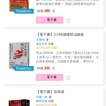
都，特色居然是冬冷夏熱！ 四季分明的氣候特
除，拆除的原因是什麼？ （12）為什麼台灣留
著累印超過47萬冊！ 憑藉口碑異軍突起的日本
色，造就此地豐富的自然景觀，自古就是人們
下大量的神社遺構和遺物？ 名人推薦 ★呂紹理
中世史必讀經典 朝日新聞、讀賣新聞等各大媒
280
參拜旅行的熱門景點。即使是一千年後的現
Readmoo
（臺大歷史系教授） ★黄士娟（北藝大副教授
特價
元
體爭相報導 ◎榮獲第52屆「書店新風賞」特別
代，觀光客仍然絡繹不絕！ 自成一格的飲食，
兼建築與文化資產研究所所長） ★陳永峰（東
獎◎ ◎日本歷史寫作的新星誕生！◎ 日本戲劇
土地與季節是連結點！ 不靠海的京都，發展出
海大學日本區域研究中心主任） ★王子碩（聚
電子書
界、出版業不敢觸碰的票房毒藥，在他筆下掀
充滿智慧的野菜保存與料理形式，並且有別於
珍臺灣總監） ★台灣回憶探險團 ★小淇－日本
起全國性的室町史閱讀熱潮！ 一場日本小學生
靠海的江戶，這裡的海鮮料理不一樣！
神社寺院中毒者 熱烈推薦
都聽過的知名戰爭，為何無人了解其前因後
果、來龍去脈？究竟這場超過十年、摧毀了大
【電子書】2小時讀懂明治維新
半京都的內戰，是起因於將軍家的後繼問題，
呂理州
著
還是管領家的家督之爭？又或者是其他不為人
遠足文化
出版
知的關鍵細節導致？本書作者根據最新的研究
2019/12/25 出版
成果，透過該時代兩名興福寺高僧經覺與尊尋
早在150年前，日本年輕的下級武士已致力於向
的日記，如實描繪應仁之亂期間僧侶、貴族、
上改革 以一個世代，打造一個全新的國家！ &
武士及民眾的樣態。 & ◎原本勢均力敵的兩
比課本更輕鬆，比網路文章易懂， 帶你2小時
軍，如何因將軍決斷一錯再錯、最終無法收
讀懂近代日本谷底翻身的始末。 看它如何從亡
252
拾？ 大戰最初的火種，是1540年代中期開始的
Readmoo
特價
元
國邊緣逆轉勝，全民投入西化改造， 變身傲視
守護大名畠山義就，與其堂兄弟畠山政長的家
全球的經濟強國 & 1867年8月16日的《北華捷
督之爭。由於支持義就的山名宗全、支持政長
電子書
報》（North China Herald）登載了一篇比較中
的細川勝元等有力大名的參與，使得戰爭擴
日兩國的文章，其中有這麼一段話： 「這兩國
大。至應仁元年（1467）5月26日，細川方（東
的國民差異極大。一邊是進步主義的典範，一
軍）和山名方（西軍）爆發全面衝突。 衝突初
邊是保守主義的化身。中國人喜歡回顧過去，
【電子書】珍珠港
始，將軍足利義政，態度中立，向細川勝元和
日本人喜歡展望未來。當面臨一項新的計畫
半藤一利
著
山名宗全雙方發出停戰命令。未料一周後的6月
時，中國人首先考慮的是如何反對該項計畫，
燎原出版
出版
1日，義政態度轉變。當天，細川勝元面見足利
日本人則以極為樂觀與善意的心態迎接任何新
2019/11/13 出版