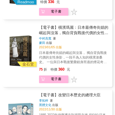
336
發，透過第一手的口述證言和大量文獻，書寫
Readmoo
特價
元
比動容的都市傳奇。 胡川安｜國立中央大學中
進階讀本。 &
選大眾較為熟悉的人物與文化現象，運用平易
美軍和日軍的激烈交戰之外，屬於沖繩平民──
文系助理教授 茂呂美耶｜作家 梁允睿｜紅潮劇
近人的切入點，為讀者開闢一條認識日本歷史
特別是沖繩18歲以下的孩童所經歷的沖繩戰。
電子書
集 藝術總監 潘文慧｜日本東北大學國際文化研
的山徑，循著這條山徑，在大人物生活中的小
作者川滿彰從琉球王國遭到日本吞併談起，進
究博士& 感動推薦 塗成雪白的臉，配以深濃的
片段，品嚐閱讀歷史的樂趣。
而談到日本政府對沖繩孩童施行同化教育和皇
眼影與口紅， 還有一襲純白蕾絲洋裝，恍若一
民化教育，乃至太平洋戰爭爆發後，沖繩的少
尊人形妖物，佇立於橫濱街頭。 得獎紀錄片
【電子書】橫濱瑪麗：日本最傳奇街娼的
年少女們被徵召為士兵及護士、加入學徒隊，
《橫濱瑪麗》導演親述，幕後紀實首度公開！
崛起與沒落，獨自背負戰後代價的女性身
走上戰場的恐怖經歷，書中都有寫實而細緻的
最珍貴的第一手訪談資料 &times; 拍攝歷程揭
影，一段不為人知的橫濱滄桑史
描寫。 & 沖繩戰是沖繩人不曾淡忘的歷史記
中村高寬
著
祕！ 走訪橫濱街廓的考察記行，重現戰後由酒
麥田
出版
憶，經由本書，我們不但可以深入了解沖繩的
家和黑市所撐起的日本樣貌、橫濱風月場所的
2023/01/05 出版
過去，也可以進一步體認沖繩人對戰爭的警醒
興衰起落，挖掘出影像難以捕捉的，瑪麗小姐
和反思。 & 本書特色 ★本書是認識沖繩戰的絕
日本最傳奇街娼的崛起與沒落， 獨自背負戰後
的「真實」！ ★瑪麗小姐究竟是誰？為何走入
佳歷史著作，從「姬百合學徒隊」到「鐵血勤
代價的女性身影，一段不為人知的橫濱滄桑
賣春一途？ ★瑪麗小姐最後去了哪裡，晚年境
皇隊」，從「集體自盡」到「戰爭孤兒」，作
史。 一位與日本戰後繁榮錯身而過的煙花奇女
況如何？ ★除了橫濱之外，竟也出現了「不同
金石堂
者一一還原脈絡、娓娓道來，翻轉你對沖繩的
子， 日本時代變遷巨輪下的陰暗縮影，令人無
版本」的瑪麗？ 在橫濱，「瑪麗小姐」是眾人
360
75
折
特價
元
認知視野。 ★沖繩戰役與台灣深度連結，二戰
比動容的都市傳奇。 胡川安｜國立中央大學中
皆知的傳奇人物，多年來皆以賣春為生。關於
時沖繩和台灣同受日本的皇民化教育，台灣也
文系助理教授 茂呂美耶｜作家 梁允睿｜紅潮劇
她的來歷，坊間流傳著各種謠言。最廣為人知
電子書
有年輕的少年少女被動員上戰場，雙方的經驗
集 藝術總監 潘文慧｜日本東北大學國際文化研
的說法是日本戰敗後，她受政府召募加入慰安
值得相互參照。 ★作者採集沖繩戰時年僅7歲
究博士& 感動推薦 塗成雪白的臉，配以深濃的
行列，後又因機構關閉，只得成為阻街的私
至17歲的孩子們的眾多證言，刻畫戰爭的殘酷
眼影與口紅， 還有一襲純白蕾絲洋裝，恍若一
娼。在美貌最盛時，她曾跟一名美國軍官互許
與恐怖，令人深思和平的重要性。 ★中文版獨
尊人形妖物，佇立於橫濱街頭。 得獎紀錄片
【電子書】改變日本歷史的總理大臣
終身，但最後只餘下她痴痴守候的身影，凝結
家收錄16張珍貴的沖繩戰歷史照片、作者撰寫
《橫濱瑪麗》導演親述，幕後紀實首度公開！
成橫濱當地永恆的一景。在虛實交錯的傳言之
李拓梓
著
的「台灣版序」及譯者後記，加深讀者對沖繩
最珍貴的第一手訪談資料 &times; 拍攝歷程揭
黑體文化
出版
下，在「真實」與「事實」的渲染之間，瑪麗
戰的認識。 &
祕！ 走訪橫濱街廓的考察記行，重現戰後由酒
2022/11/30 出版
小姐活成了橫濱的地標。她的一生，貫穿了橫
家和黑市所撐起的日本樣貌、橫濱風月場所的
濱的現代化歷程；她的凋零，象徵了老橫濱的
1885-2022年伊藤博文到岸田文雄 從64位日本