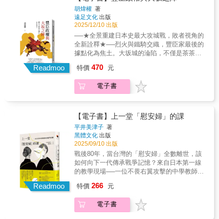
對於日本戰國時代並不算陌生，甚至能如數家
外在技藝與內在心智】新當流的修行不僅是技
胡煒權
著
珍說出許多武將的事蹟。不問出身、只要有實
遠足文化
出版
藝的傳承，更是哲學思辨的鍛鍊。書中以
力就能出人頭地、充滿無限可能，這些可說是
2025/12/10 出版
「構、形、工、理」四事，解讀「型」與「稽
日本戰國最大的魅力之一。尤其是由織田信長
古」的真義，為讀者完整呈現一道完整的學習
──★全景重建日本史最大攻城戰，敗者視角的
引領的新時代，不問君臣關係的下剋上，更是
歷程：先從身體和技藝著手，逐步涵養心智，
全新詮釋★──烈火與鐵騎交織，豐臣家最後的
讓人直呼痛快。 但如此藩鎮割據、群雄並
再從心智的轉化出發，引導並深化技藝。在物
據點化為焦土。大坂城的淪陷，不僅是茶茶與
起的局面，究竟是建立在怎樣的體制背景下
質與精神的交互作用中持續累積、革新，以此
秀賴母子的絕境，更象徵一代政權澈底走向不
470
呢？ 我們所知的日本戰國時代，實為「室
Readmoo
特價
元
領會融貫外在技藝與內在心智的自在智慧。本
可逆的滅亡。為何豐臣家孤立無援？家康又為
町幕府」的時代。1467年，一場找不出理由的
書適合對日本劍術文化感興趣的讀者，也適合
何選在此時出手？本書將重審日本戰國最終一
「應仁之亂」揭開了戰國時代的序幕。若將整
電子書
追求自我成長的人。它提醒我們：修行的價值
役，解讀政權崩毀背後的關鍵。◆收錄大坂之
個體制比喻為「室町幕府集團」，天皇就像個
在於真誠面對自身，對自己保有耐心與信心，
陣相關史料與人物考證，檢視傳說與事實的落
是被架空的名譽董事長，由幕府將軍擔任執行
讓自己逐步成長、變得堅強。這就是新當流修
差◆───從家國存亡到權謀算計，從最後的抵
長，管理設於京都的總公司。地方則由區經理
行的本真。【「當傳小習」的精神】如果你對
抗到澈底覆滅，重新凝視這場結束戰國亂世的
【電子書】上一堂「慰安婦」的課
（守護大名）來管轄各區境內加盟店長（國
曖昧模糊的刻板印象感到疑惑，又或對徒具形
最終決戰。一六一四年冬至一六一五年夏，日
平井美津子
著
人）……這麼一說，好像馬上就有種略懂略懂
式的外在展現無法滿足，那麼就要從最根本的
本史上最大規模的攻城戰「大坂之陣」爆發。
黑體文化
出版
的感覺了？ 本書系統性介紹戰國時代的武
理解著手。作者結合自身修行與教學經驗，將
作為豐臣政權最後的抵抗，大坂城內的年輕當
2025/09/10 出版
家政權，輔以現代商戰做比喻，以大眾熟悉的
古典劍術智慧轉化為當代語言，清楚呈現新當
主豐臣秀賴與其母茶茶，在孤立無援的情況
戰後80年，當台灣的「慰安婦」全數離世，該
企業架構，重新定義戰國時代的武家體
流在現實生活中的應用價值。在日本傳統文化
下，仍與眾多死忠將士共赴存亡之戰。這場戰
如何向下一代傳承戰爭記憶？來自日本第一線
制。 與其用三國演義比喻，八點檔連續劇
中，「小習」一詞意指「入門教材」，含括所
爭不僅導致豐臣家族徹底覆滅，更波及數萬人
的教學現場──一位不畏右翼攻擊的中學教師，
的商戰與家族內鬥，更貼近日本戰國時
需的先備知識與方法論，既能夠提供學習的架
命運。無論是名將還是平民百姓，都難逃戰火
逾20年教授「慰安婦」議題的戰鬥紀錄！
代！ 武田信玄→ 具百年家系歷史的霸氣區
構和步驟，也最能夠體現一門流儀的哲學起
266
吞噬，留下血淚交織的歷史悲歌。然而，敗亡
Readmoo
特價
元
1990年代，亞洲各國倖存的「慰安婦」陸續現
經理 上杉謙信→ 擁有政治潔癖的代理區經
點。而「當傳」一詞則表示，本書僅是一家之
並不意味著被遺忘。真田信繁、毛利勝永、明
身，揭開深藏多年的二戰傷痕。此後，日本有
理 北條早雲→ 洞察人心、介入權貴紛爭的
言，既不具有代表他人發言的資格，也不欲建
石全登、後藤基次等在戰火中殞落的將領，在
電子書
七家出版社在中學歷史教科書中載入了「慰安
公關主任 織田信長→ 精打細算、善貿易流
立橫貫古今、恆常正確的論述。而是希望為當
江戶時代之後逐漸被塑造成反抗霸權、捨身就
婦」的敘述。然而，隨著右翼勢力對教科書出
通的會計課長 豐臣秀吉→ 戰國最強超商店