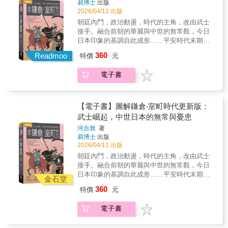
全局，看看是誰在審判誰，如何審判，為何有
易博士
出版
而來，關於島嶼文化如何形成，以及人們是否
只能請昭和天皇做出「聖斷」，但反對投降的
同？漢字借用與《萬葉集》如何把多元族群變
2026/04/11 出版
罪，同時也理解這段歷史如何至今仍糾纏著臺
能以不同的方式理解過去。在今日的學術視角
軍方勢力也開始暗中策劃政變。在昭和天皇決
成了「日本人」？重要閱讀價值──1. 解構皇室
灣在內的東亞社會。
下，書中部分推論或許已被修正，但它保留了
朝廷內鬥，政治動盪，時代的主角，改由武士
定接受《波茨坦宣言》並錄製〈終戰詔書〉
起源神話，挑戰「萬世一系」的傳統認知。2.
一種尚未被定形的思考狀態，一種試圖從零開
接手。融合前朝的華麗與中世的無常觀，今日
後，部分主張「本土決戰」軍官企圖發動政
建立東亞整體史觀，不再孤立看待日本，而是
始理解的嘗試。當人們重新面向海洋，這本書
日本印象的基調自此成形……平安時代末期，
變，深夜的宮城內展開了圍繞終戰的最後攻
將其放在東亞變局與國際貿易網絡的宏觀位
也可以再次成為一個起點。----【柳田國男的著
朝廷內鬥，貴族爭相拉攏武士勢力，使武士的
防。本書特色1. 庶民視角、精準與細膩的分
置。3. 理解國家認同的政治學，深入解釋「國
360
Readmoo
特價
元
作，提供了理解日本文化的多重入口】讀《日
地位上升，後來甚至權力凌駕於貴族之上，自
鏡。漫畫版中，星野之宣著重於回歸到日本民
號」與「君主稱號」如何作為政治工具，在國
本的傳說》，我們看見的是日本人如何將共同
此拉開武家政權的序幕。雖然是武家政權，但
眾在戰爭中的處境，以庶民視角記錄這即將投
際博弈中確立國家主權。4. 破解古史與民族迷
電子書
的記憶與恐懼，凝縮為一個個反覆流傳的故事
鎌倉幕府時代的文學、藝術、建築、宗教等各
降前夕一般民眾的犠牲，重新繪畫多場重要戰
思，要求讀者打破對史書文字的盲信，從敘事
原型。那是一個民族用來理解世界秩序的方
派文化興盛，花道、茶道、枯山水、寺院建築
役，記錄多項較少被提及的戰爭期間的重要事
動機與時代背景中找尋歷史真相。在岡田英弘
式。讀《日本的昔話》，我們進入的是更日
與禪宗思想等也於此時出現，為今日所見的日
件。2. 漫畫家的嶄新視角、獨到見解與詮釋，
犀利的筆下，我們得以跳脫狹隘的國族框架，
常、更柔軟的敘事層。那些在爐火旁代代口傳
式風格奠定了基調。此外也由於農業技術進
【電子書】圖解鎌倉‧室町時代更新版：
為原著提供更多角度。全書有不少由漫畫家提
真正的日本史視野於焉展開，讓我們看見正是
的民間故事，保存了庶民生活的倫理感與想像
步、工商業發達、貨幣廣泛流通並且與海外貿
武士崛起，中世日本的無常與憂患
供的獨特視角，給予讀者嶄新的、與原著不同
一千三百年前的「外壓」，迫使「日本人」與
力。讀《日本的祭典》，我們看見的是信仰如
易頻繁，人們開始積極追求財富、權力與地
的閱讀經驗，完全可以作為一個獨立於原著的
「日本國」在東亞變局中誕生。（前版書名：
河合敦
著
何落地成為儀式，儀式如何構成社群，社群如
位，以下剋上、講求實力主義的風潮也逐漸興
作品來閱讀。3. 重現重要的歷史場景，大量補
日本史的誕生：東亞視野下的日本建國史）
易博士
出版
何在反覆的節慶中確認自身的存在與歸屬。讀
起。鎌倉、室町時代長達四百年，這四百年卻
充原著所未及展開的細節。漫畫版加入了二戰
2026/04/11 出版
《山之人生》，我們走入的是那些被主流歷史
並不平穩。自源平之亂後，源賴朝在關東建立
發生前的【前編】與【後編】，像是電影的
朝廷內鬥，政治動盪，時代的主角，改由武士
遺忘的角落——隱沒山林的人們，用另一種方
鎌倉幕府以來，政權從源家落到外戚北條一族
「前傳」，整本書的敘述從1853年幕末的「尊
接手。融合前朝的華麗與中世的無常觀，今日
式訴說著日本社會的邊緣與縫隙。讀《海上之
手中，後又分裂為南北朝，最後由統一日本建
皇攘夷」事件開始，追述軍人政變以至軍權坐
日本印象的基調自此成形……平安時代末期，
道》，我們面對的是一個更根本的問題：在所
立室町幕府的足利一族掌握。本書沿著脈絡，
金石堂
大，影響整個國家的命運，不只開始了軍國主
朝廷內鬥，貴族爭相拉攏武士勢力，使武士的
有這些傳說、故事、祭典與山林記憶形成之
帶領讀者走進這段動亂歷史，看見當時人民的
360
特價
元
義的教育方式，國家也開始傾向軍國主義的發
地位上升，後來甚至權力凌駕於貴族之上，自
前，這個民族從哪裡來？那片環繞著日本列島
生活情境與社會風氣，從大方向的歷史架構到
展。這些漫畫家特別加入的日本現代史脈絡，
此拉開武家政權的序幕。雖然是武家政權，但
的海洋，究竟是終點，還是起點？讀《遠野物
文化層面的百姓日常，完整具體地呈現平安時
電子書
成為原著的重要補充。
鎌倉幕府時代的文學、藝術、建築、宗教等各
語》，我們回到的是柳田民俗學真正的起點
代以後，動盪的鐮倉室町時代如何一步步走向
派文化興盛，花道、茶道、枯山水、寺院建築
——一個山村裡流傳的神靈與異界故事，那是
更加混亂的亂世戰國……