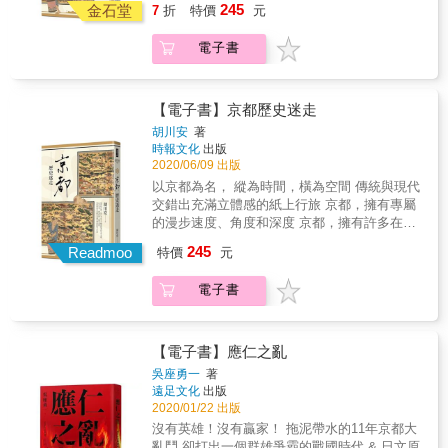
戒。&mdash;&mdash;國務院發展研究中心研
245
灣日治時期神社與產業和社會所產生密切的關
金石堂
7
折
特價
元
都，其實在日本歷史上是個不斷流動著的城
究員吳敬璉 從歷史中讀出教訓和警戒，並不是
連。 金子展也先生派駐台灣工作後，從2002 年
市！ 《和食古早味》、《東京歷史迷走》的胡
一件愉快的事情，卻是治史者良心和良知的體
開始愛上台灣神社調查，耗時15 年光陰，從南
電子書
川安，重新演繹這個深受旅人歡迎，卻又神祕
現。僅此一條，便構成推薦本書的充分理由。
到北查找超過400 所神社，除了親自走訪考證
的古代城市，這才是在地人知道的京都： 傳統
&mdash;&mdash;易中天 從明治維新到軍國主
梳理出230 所神社（其中203所為台灣總督府認
的古都，居然曾是日本的流行中心！ 各地的諸
義，日本的案例表明，一個國家的歷史會走上
定），更蒐羅各時期的歷史文獻、學術論文、
侯都想瞭解京都，是渴望京都所象徵的權力，
匪夷所思的歧路，一個民族的命運會發生始料
【電子書】京都歷史迷走
報社新聞、風景明信片、老照片⋯⋯一步一步
還有對於京都文化的一種嚮往、一種時尚潮流
不及的逆轉，此中的教訓值得深長思之，本書
胡川安
著
建構並還原當時官營事業中的林業、半官營事
的追求。 日本最現代化的車站，位於日本古老
作者承擔起了一個思想者的責任。一一周國平
時報文化
出版
業的水力發電、公賣事業的樟腦、酒廠、製
的政治中心！ 身為日本最大的觀光都市，京都
明治維新之後的日本帝國迷失了方向，在邪路
2020/06/09 出版
鹽，以及民間事業的製糖業與礦業（黃金與
無疑有著豐富的歷史和人文景觀，迎接全球遊
上越走越遠，終至毀滅。用「鳥之眼」俯瞰，
以京都為名， 縱為時間，橫為空間 傳統與現代
煤）等各產業的部分珍貴歷史。
客的是歷史與現代碰撞的火花。 盆地地形的京
用「蟲之眼」體察，用既理性又感性的文筆生
交錯出充滿立體感的紙上行旅 京都，擁有專屬
**********************************************************
都，特色居然是冬冷夏熱！ 四季分明的氣候特
動地展現這段雲詭波譎的歷史，這是本書的特
的漫步速度、角度和深度 京都，擁有許多在地
【一定要了解的台灣神社12問】 （1）到底建
色，造就此地豐富的自然景觀，自古就是人們
點，也是它的吸引力之所在。
人才知道的這些、那些事 看似靜懿悠然的古
造了多少座神社？ （2）神社是在什麼樣的社
245
參拜旅行的熱門景點。即使是一千年後的現
Readmoo
&mdash;&mdash;吳曉波
特價
元
都，其實在日本歷史上是個不斷流動著的城
會狀況下，選在什麼地點建設？ （3）為什麼
代，觀光客仍然絡繹不絕！ 自成一格的飲食，
市！ 《和食古早味》、《東京歷史迷走》的胡
許多神社沒有得到總督府認定？ （4）為什麼
土地與季節是連結點！ 不靠海的京都，發展出
電子書
川安，重新演繹這個深受旅人歡迎，卻又神祕
部落神社或企業神社能夠成為總督府的認定神
充滿智慧的野菜保存與料理形式，並且有別於
的古代城市，這才是在地人知道的京都： 傳統
社？ （5）供奉的是哪些祭神？有什麼必然
靠海的江戶，這裡的海鮮料理不一樣！
的古都，居然曾是日本的流行中心！ 各地的諸
性？ （6）為什麼台南州斗六郡建設的神社特
侯都想瞭解京都，是渴望京都所象徵的權力，
別多？ （7）為什麼原住民部落建造了那麼多
【電子書】應仁之亂
還有對於京都文化的一種嚮往、一種時尚潮流
神社？ （8）戰後如何處理神社？此外，隨著
吳座勇一
著
的追求。 日本最現代化的車站，位於日本古老
戰爭結束，「御靈代」如何處理了呢？ （9）
遠足文化
出版
的政治中心！ 身為日本最大的觀光都市，京都
為什麼近年來那麼積極的保存、修復、復原神
2020/01/22 出版
無疑有著豐富的歷史和人文景觀，迎接全球遊
社？ （10）神社社殿何時改作忠烈祠使用？又
沒有英雄！沒有贏家！ 拖泥帶水的11年京都大
客的是歷史與現代碰撞的火花。 盆地地形的京
在何時改建他用？ （11）神社是被什麼人拆
亂鬥 卻打出一個群雄爭霸的戰國時代 & 日文原