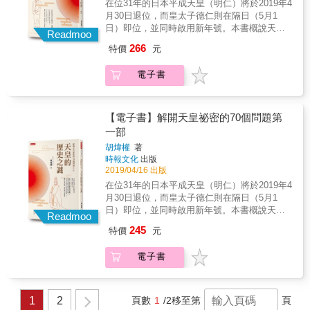
本站在華人觀點或套用華人標準去描述日本天
在位31年的日本平成天皇（明仁）將於2019年4
永原氏所指出的，皇國史觀的歷史淵源可以追
與5月1日，日本將迎來現代史裡極為重要的兩
皇的書籍，而透過多方角度，以常見的問題起
月30日退位，而皇太子德仁則在隔日（5月1
溯到江戶時代中期以後的儒者、國學者的國體
個日子，在位三十一年的平成天皇將打破近代
頭，帶領讀者深入了解與天皇相關的歷史故
日）即位，並同時啟用新年號。本書概說天皇
論和尊皇論。並且，其與明治時代之後的天皇
天皇制「終身在位」原則，成為明治維新以來
Readmoo
事。 & 通過兩部共十章，作者以最基本、最簡
的歷史與天皇制的世界，解答你對日本天皇的
制與民族主義有著密切的關連。我們應該注意
首位生前退位的天皇；同時，新天皇德仁接著
266
特價
元
單的語句，配合最新研究成果，為不同程度的
疑問，尤其是關於一般外界對「天皇」的誤
的是，這種史觀以徹底、強有力的形式出現在
即位。在這個關鍵時刻，與日本有著千絲萬縷
讀者提供重新思考的機會，相信不論是親日、
解。 & 天皇作為日本文化的代表，是謎一般的
日本社會，是在進入昭和時代之後，例如昭和
關係的台灣，有許多讀者希望進一步了解「天
電子書
崇日，還是出於知己知彼的意圖，想窺探日本
存在。 「天皇如何導入和實行年號制？」 「古
十八年（1943）文部省編撰的《國史概說》，
皇」這個日本人心中神聖的存在。本書通過疏
文化，又或者是純粹對天皇感到好奇的讀者，
代天皇的經濟來源為何？」 「天皇的日常飲食
它是文部省直接向日本民眾展示日本歷史的最
理天皇與天皇制的相關問題，欲帶領讀者更進
都能夠從本書獲得新的線索和新的疑問。
是怎樣的呢？」&hellip;&hellip; 一部為華人讀
終版本，即「正統的國史」。 平泉澄及其部分
一步認識日本歷史與文化。 & 目前中文書籍已
者而寫的天皇解說書，打破你對日本天皇的誤
【電子書】解開天皇祕密的70個問題第
弟子，就是皇國史觀的代表人物。 ※ 本書的敘
有大量原創和翻譯的天皇通史書，然而綜觀這
解。 & 日本的天皇制，堪稱是世上最長久的君
事特色 暫且拋開平泉的「皇國中興」等論調，
一部
些作品若不是政治通史，便是以明治維新以後
主制度，從日本神話時代延續至今，據傳超過
《物語日本史》和目前各種各樣的日本通史普
的斷代史，而且大多站在華人的立場和價值
胡煒權
著
一千年。一般人看不透也理解不了，只有一個
及讀物相比有以下三個特點。 1.正如書名顯示
觀，去探討天皇與天皇制。本書的特別之處在
時報文化
出版
含糊的認知：當中存在一種不可解的羈絆和紐
的，本書是以「物語」的形式來講述日本歷史
於不是一本天皇歷史的通史書籍，也不是一本
2019/04/16 出版
帶，維繫著日本人與天皇。 & 2019年4月30日
的。 全書語言簡明，敘事生動，節奏輕快，每
站在華人觀點或套用華人標準去描述日本天皇
在位31年的日本平成天皇（明仁）將於2019年4
與5月1日，日本將迎來現代史裡極為重要的兩
一章節即是一個小小的物語，雖然洋洋灑灑數
的書籍，而透過多方角度，以常見的問題起
月30日退位，而皇太子德仁則在隔日（5月1
個日子，在位三十一年的平成天皇將打破近代
十萬字，內容幾乎涵蓋整個日本歷史，卻不會
頭，帶領讀者深入了解與天皇相關的歷史故
日）即位，並同時啟用新年號。本書概說天皇
天皇制「終身在位」原則，成為明治維新以來
Readmoo
讓人在閱讀過程中感到枯燥乏味，非常適合現
事。 & 通過兩部共十章，作者以最基本、最簡
的歷史與天皇制的世界，解答你對日本天皇的
首位生前退位的天皇；同時，新天皇德仁接著
代人快節奏的零散閱讀。 2.本書大量引用了日
245
特價
元
單的語句，配合最新研究成果，為不同程度的
疑問，尤其是關於一般外界對「天皇」的誤
即位。在這個關鍵時刻，與日本有著千絲萬縷
本的古典資料，包括和歌、物語等文學作品，
讀者提供重新思考的機會，相信不論是親日、
解。 & 天皇作為日本文化的代表，是謎一般的
關係的台灣，有許多讀者希望進一步了解「天
也有「六國史」、《風土記》、《吾妻鏡》等
電子書
崇日，還是出於知己知彼的意圖，想窺探日本
存在。 「萬世一系的天皇制會走向完結嗎？」
皇」這個日本人心中神聖的存在。本書通過疏
基礎史料。 如上卷中大量引用了《萬葉集》、
文化，又或者是純粹對天皇感到好奇的讀者，
「象徵天皇制的爭議與矛盾是什麼？」 「平成
理天皇與天皇制的相關問題，欲帶領讀者更進
《古今和歌集》和「百人一首」等和歌集中的
都能夠從本書獲得新的線索和新的疑問。
天皇讓位為什麼引起憲政危機？」
一步認識日本歷史與文化。 & 目前中文書籍已
著名和歌，不僅展現了大和、奈良時期等日本
&hellip;&hellip; 一部為華人讀者而寫的天皇解
1
2
頁數
1
/2
移至第
頁
有大量原創和翻譯的天皇通史書，然而綜觀這
早期文學的風采，更將平安時期的貴族文化的
說書，打破你對日本天皇的誤解。 & 日本的天