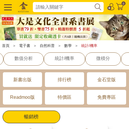
0
首頁
＞
電子書
＞
自然科普
＞
數學
＞
統計/機率
數值分析
統計/機率
微積分
新書出版
排行榜
金石堂版
Readmoo版
特價區
免費專區
暢銷榜