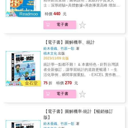
精準銷售業務：圖表說明，業績到手資深人
學會統計學基本規則、記住常用名詞與符號，
士：深厚經驗+具體數據=再創事業高峰 增加郵
並穿插漫畫情境凸顯盲點、強化理解關鍵，不
筒的數量會提高交通事故？ 夏天啤酒熱銷，冰
440
知不覺地跨越常見學習障礙，了解統計學全貌
Readmoo
特價
元
淇淋一定也大賣？ 沒有經過統計學分析檢證，
與知識核心。 統計是大數據分析的基礎，而我
千萬別輕易提出結論 各行各業莫不重視的統計
一直在尋找一本「白話」統計學，讓人人可以
電子書
學，不只是一門學科，更是有效解決問題的方
上手，驀然發現伊人卻在燈火闌珊處。一般人
法。不論是分析資料、抽撥重點、釐清關連
總是聽統計變色，其實人們只要懂得統計的概
性、檢視獨立性、預測未來，擬訂策略，乃至
念與邏輯，不需要複雜的證明與計算，複雜的
AI機器學習，都必須有良好的統計學能力。而
【電子書】圖解機率、統計
計算就交給大數據分析軟體來完成，剩下的就
在技術工具成熟、數據分析門檻大幅降低的現
鈴木香織、竹原一彰
著
交給《超統計學》。──亞太行銷數位轉型聯盟
在，只要擁有基本的統計學概念、學會工具的
積木文化
出版
協會理事長／政治大學企業管理系兼任教授高
使用方法，就能將平日的工作直覺進行數據分
2023/11/09 出版
端訓
析與預測，確保提出的方案都有強而有力的論
統計學一點都不難！ & 本書特色 - 針對台灣讀
證依據。本書以細心說明，循序漸進帶領讀者
者全新修訂，讓學習統計的道路更暢通！ - 生
學會統計學基本規則、記住常用名詞與符號，
活化舉例，瞬間掌握重點。 - EXCEL 實作教
並穿插漫畫情境凸顯盲點、強化理解關鍵，不
學，即學即用！ - 由淺入深，不知不覺中已功
270
知不覺地跨越常見學習障礙，了解統計學全貌
金石堂
75
折
特價
元
力大增！ & 只要翻開第一頁，開始讀，就代表
與知識核心。 統計是大數據分析的基礎，而我
你要懂了！ & 「機率、統計」是一種數學的活
一直在尋找一本「白話」統計學，讓人人可以
電子書
用方法， 目的是幫助我們「掌握資訊的特
上手，驀然發現伊人卻在燈火闌珊處。一般人
色」，進而「預測未來」。 懂得利用EXCEL做
總是聽統計變色，其實人們只要懂得統計的概
出專業統計圖表，便能讓主管刮目相看、平步
念與邏輯，不需要複雜的證明與計算，複雜的
青雲； 無論你是職場新鮮人、自己開店當老
【電子書】圖解機率‧統計【暢銷修訂
計算就交給大數據分析軟體來完成，剩下的就
闆， 學會機率、統計的概念都能在資訊爆炸的
版】
交給《超統計學》。──亞太行銷數位轉型聯盟
今日撥開迷霧，洞見方向。 數字最誠實，想要
協會理事長／政治大學企業管理系兼任教授高
鈴木香織、竹原一彰
著
掌握資料的本質、預測未來潮流， 機率與統計