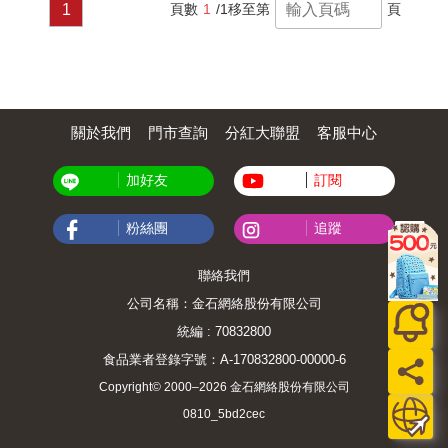
遠比現代來得低。這證明了統計學與「數據」
術洗牌玄機、俊男美女的黃金比例到輪盤、賭
1
頁數
1
/1
移至第
頁
多麼具有說服力。 現在是資訊科技非常發達的
馬輸贏的機率，乃至預測樂透中獎號碼、運動
時代，誰都能隨時取得大量的資訊， 但每個人
賽事勝負輸贏&hellip;&hellip;，都能逐一破解，
也可以斷章取義，利用局部的資料製造謊話。
讓邏輯和數學不再深奧，生活變得更有趣，是
只有學會機率與統計，才能導出正確的決策，
老少咸宜的科普讀物。 & 你知道嗎？生活離不
或是迅速找到優質資訊。 換言之，機率與統計
開邏輯&hellip;&hellip; ★ 蛋糕怎麼切才能皆大
是商務人士必備的資訊判讀力！ 透過本書，就
歡喜？ ★ 一天可以學會五套魔術嗎？ ★ 誰是
算是文組腦的你也能輕鬆學會這門知識！ 本書
MLB冠軍隊？ ★ 林書豪被交易的機率有多高？
關於我們
門市查詢
分紅大聯盟
客服中心
特色 ◎以對話形式進行教學，決不使用艱澀難
★ 怎樣才能獨得樂透彩？ ★ 百萬轎車就在門
懂的術語！ ◎只要有國中數學程度，就能快速
後面，我該怎麼選？ ★ 骰子、輪盤和賭馬的必
加好友
訂閱
掌握機率＆統計的基礎！ ◎解說概念時，會運
勝賭盤怎麼下？ ★ 算牌，我也可以嗎？ ★ 飛
用具體的例子，而非數學代號，讓文組腦的你
機上會有炸彈嗎？ ★ 罹癌機率&hellip;&hellip;
輕鬆過關！
不會吧！
粉絲團
追蹤
聯絡我們
公司名稱：金石網絡股份有限公司
統編 : 70832800
食品業者登錄字號：A-170832800-00000-6
Copyright© 2000–2026 金石網絡股份有限公司
0810_5bd2cec