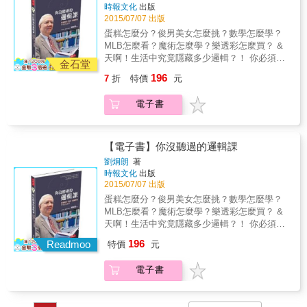
樣的你而編寫的！ 全書採用對話形式教學，不
更厲害了嗎？ 其實，若只有「合格人數」的數
時報文化
出版
看不懂公式沒關係，看圖就秒懂。 ◎解說統計
使用複雜的公式， 只要懂加減乘除，60分鐘就
據，是無法斷言這間補習班變厲害的喲。假設
2015/07/07 出版
學在教育、金融、製造、政治、醫療、不動產
能學會「分析資料」、「使用資料」的祕訣！
這間補習班的學生人數也增加了1倍，那麼這間
蛋糕怎麼分？俊男美女怎麼挑？數學怎麼學？
等業界的多元應用。 ◎解說統計學與「AI」、
在日常生活和工作上都超有用！ ．為什麼要學
補習班的學生考上第一志願的比例其實跟去年
MLB怎麼看？魔術怎麼學？樂透彩怎麼買？ &
「大數據分析」、「區塊鏈」這些最最尖端科
「機率與統計」？ 機率與統計是用於釐清「不
一樣。 ③提高「說服力」 著名的「白衣天使」
天啊！生活中究竟隱藏多少邏輯？！ 你必須跳
技的關係。 &
確定的事物」的學問，可以幫助我們分析不確
金石堂
南丁格爾在大量分析資料之後，主張「醫院是
脫慣性思維，才能破解花招！！ & ★ 中研院士
定的事物，看穿真相，掌握先機。比如： ①做
196
7
折
特價
元
士兵死亡主因」，同時提出許多統計相關的數
傾囊相授 &教你看穿表象 &還原真相！ & 只要
出「最佳決策」 許多公司也都是運用機率與統
據佐證，使掌權者不得不採納她的意見，成功
學會簡單的數學邏輯思考， 正解就在你眼前！
計來做決策的。舉例來說，某間公司打算投資
電子書
地改善了醫院的衛生環境，讓死亡人數大幅下
& 中研院士劉炯朗以親切的語法，引領思考的
某個領域，但理由只是「好像會賺錢」的話，
降。 在當時的英國，女性與護理師的地位應該
階梯，以深入淺出的方式，逐步破解各類日常
這公司應該有點危險吧？ 如果是體質健全的公
遠比現代來得低。這證明了統計學與「數據」
迷思，從切蛋糕、排身高、電視猜獎遊戲、魔
司，應該會根據「這項投資有多少成功機率，
多麼具有說服力。 現在是資訊科技非常發達的
術洗牌玄機、俊男美女的黃金比例到輪盤、賭
【電子書】你沒聽過的邏輯課
又能獲利多少」的觀點決定是否投資。 ②看穿
時代，誰都能隨時取得大量的資訊， 但每個人
馬輸贏的機率，乃至預測樂透中獎號碼、運動
「社會假象」 某間補習班宣稱今年的考試合格
劉炯朗
著
也可以斷章取義，利用局部的資料製造謊話。
賽事勝負輸贏&hellip;&hellip;，都能逐一破解，
時報文化
出版
「人數」是去年的2倍。請問，這間補習班變得
只有學會機率與統計，才能導出正確的決策，
讓邏輯和數學不再深奧，生活變得更有趣，是
2015/07/07 出版
更厲害了嗎？ 其實，若只有「合格人數」的數
或是迅速找到優質資訊。 換言之，機率與統計
老少咸宜的科普讀物。 & 你知道嗎？生活離不
據，是無法斷言這間補習班變厲害的喲。假設
蛋糕怎麼分？俊男美女怎麼挑？數學怎麼學？
是商務人士必備的資訊判讀力！ 透過本書，就
開邏輯&hellip;&hellip; ★ 蛋糕怎麼切才能皆大
這間補習班的學生人數也增加了1倍，那麼這間
MLB怎麼看？魔術怎麼學？樂透彩怎麼買？ &
算是文組腦的你也能輕鬆學會這門知識！ 本書
歡喜？ ★ 一天可以學會五套魔術嗎？ ★ 誰是
補習班的學生考上第一志願的比例其實跟去年
天啊！生活中究竟隱藏多少邏輯？！ 你必須跳
特色 ◎以對話形式進行教學，決不使用艱澀難
MLB冠軍隊？ ★ 林書豪被交易的機率有多高？
一樣。 ③提高「說服力」 著名的「白衣天使」
脫慣性思維，才能破解花招！！ & ★ 中研院士
懂的術語！ ◎只要有國中數學程度，就能快速
196
★ 怎樣才能獨得樂透彩？ ★ 百萬轎車就在門
Readmoo
特價
元
南丁格爾在大量分析資料之後，主張「醫院是
傾囊相授 &教你看穿表象 &還原真相！ & 只要
掌握機率＆統計的基礎！ ◎解說概念時，會運
後面，我該怎麼選？ ★ 骰子、輪盤和賭馬的必
士兵死亡主因」，同時提出許多統計相關的數
學會簡單的數學邏輯思考， 正解就在你眼前！
用具體的例子，而非數學代號，讓文組腦的你
勝賭盤怎麼下？ ★ 算牌，我也可以嗎？ ★ 飛
電子書
據佐證，使掌權者不得不採納她的意見，成功
& 中研院士劉炯朗以親切的語法，引領思考的
輕鬆過關！
機上會有炸彈嗎？ ★ 罹癌機率&hellip;&hellip;
地改善了醫院的衛生環境，讓死亡人數大幅下
階梯，以深入淺出的方式，逐步破解各類日常
不會吧！
降。 在當時的英國，女性與護理師的地位應該
迷思，從切蛋糕、排身高、電視猜獎遊戲、魔