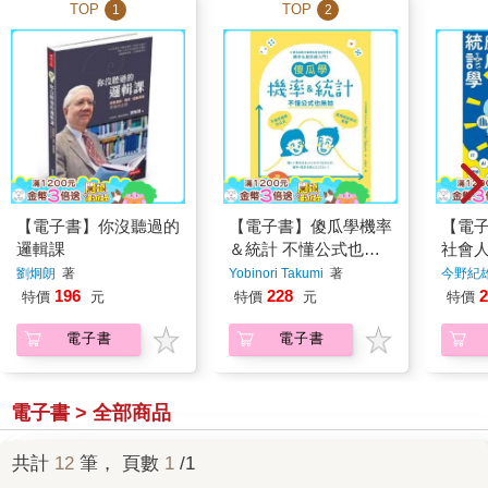
TOP
TOP
1
2
【電子書】你沒聽過的
【電子書】傻瓜學機率
【電
邏輯課
＆統計 不懂公式也無
社會
妨
劉炯朗
著
Yobinori Takumi
著
今野紀
196
228
2
特價
元
特價
元
特價
電子書
電子書
電子書 > 全部商品
共計
12
筆， 頁數
1
/1