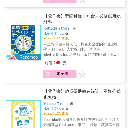
學家。」 ◆在任何事物都變成資料的現在，最
冷靜、最值得依賴的知識就是「統計學」◆ 統
計學是一門分析資料，找出潮流，窺見未來的
【電子書】看圖秒懂！社會人必修應用統
學問。 在過去，是少部分專家才能從事的工
計學
作， 但現在已是誰都能輕鬆地將這世界的一切
今野紀雄（監修）
著
轉換成資料，資料源源不絕湧現的時代， 所以
楓葉社文化
出版
能正確地分析與活用資料，是讓生意快速發展
2022/10/05 出版
的捷徑，也是左右未來的轉捩點。 若問現在最
～全彩插圖＋擬人化＝想像力全開的新概念教
新的科技是什麼，大部分的人應該會想到AI、
學～ IT、AI、大數據分析、區塊鏈
大數據分析、區塊鏈，對吧？ 但這些最新技術
&hellip;&hellip; 這些時下最熱門的話題，都與
都需要處理大量的資料，也都與統計學的概念
Readmoo
「統計學」有關！ 統計學可說是數位時代的基
或邏輯密不可分， 要想進一步了解這些技術，
245
特價
元
石，也是生活在現代的我們不能不懂的常識！
有效率地應用它們，就必須具備統計學知識。
Google首席經濟學家海爾．韋瑞安曾說： 「在
不過就現況而言，正確了解統計學的人比需求
電子書
今後的10年之內，最吃香的職業應該會是統計
來得少， 所以先學會統計學，就能在未來的職
學家。」 ◆在任何事物都變成資料的現在，最
場佔得上風。 ◆要解讀數據背後真正的涵義，
冷靜、最值得依賴的知識就是「統計學」◆ 統
你必須要懂「統計學」◆ 我們的生活周遭充斥
計學是一門分析資料，找出潮流，窺見未來的
【電子書】傻瓜學機率＆統計：不懂公式
著各式各樣的數據，例如── ．棒球的打擊率
學問。 在過去，是少部分專家才能從事的工
也無妨
．電視節目的收視率 ．捷運站距離和房屋租金
作， 但現在已是誰都能輕鬆地將這世界的一切
的關係 等等 而這些數據都是用統計學計算出來
Yobinori Takumi
著
轉換成資料，資料源源不絕湧現的時代， 所以
的。 本書透過生動具體的插圖，將統計學的概
楓葉社文化
出版
能正確地分析與活用資料，是讓生意快速發展
念「圖像化」， 讓你不用再跟複雜的文字敘
2022/01/25 出版
的捷徑，也是左右未來的轉捩點。 若問現在最
述、有聽沒有懂的術語苦苦奮戰， 發揮「想像
YouTube影片播放次數累計突破1億次的「超人
新的科技是什麼，大部分的人應該會想到AI、
力」就能學會基礎概念！ 還利用「擬人化」的
氣知識型YouTuber」來了！ 沒錯！就算看不懂
大數據分析、區塊鏈，對吧？ 但這些最新技術