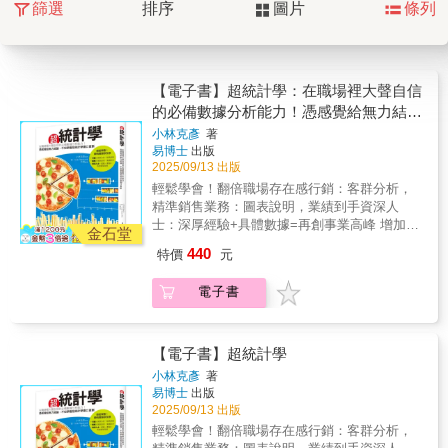
篩選
排序
圖片
條列
【電子書】超統計學：在職場裡大聲自信
的必備數據分析能力！憑感覺給無力結
論，不如學幾招統計學鐵口直斷
小林克彥
著
易博士
出版
2025/09/13 出版
輕鬆學會！翻倍職場存在感行銷：客群分析，
精準銷售業務：圖表說明，業績到手資深人
士：深厚經驗+具體數據=再創事業高峰 增加郵
金石堂
筒的數量會提高交通事故？ 夏天啤酒熱銷，冰
440
特價
元
淇淋一定也大賣？ 沒有經過統計學分析檢證，
千萬別輕易提出結論 各行各業莫不重視的統計
電子書
學，不只是一門學科，更是有效解決問題的方
法。不論是分析資料、抽撥重點、釐清關連
性、檢視獨立性、預測未來，擬訂策略，乃至
AI機器學習，都必須有良好的統計學能力。而
【電子書】超統計學
在技術工具成熟、數據分析門檻大幅降低的現
小林克彥
著
在，只要擁有基本的統計學概念、學會工具的
易博士
出版
使用方法，就能將平日的工作直覺進行數據分
2025/09/13 出版
析與預測，確保提出的方案都有強而有力的論
輕鬆學會！翻倍職場存在感行銷：客群分析，
證依據。本書以細心說明，循序漸進帶領讀者