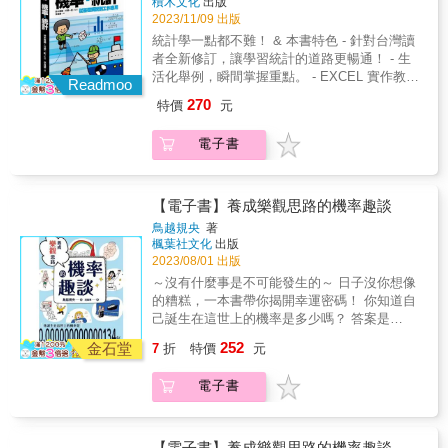
積木文化
出版
端訓
是最聰明有效的工具。 &
2023/11/09 出版
統計學一點都不難！ & 本書特色 - 針對台灣讀
者全新修訂，讓學習統計的道路更暢通！ - 生
活化舉例，瞬間掌握重點。 - EXCEL 實作教
Readmoo
學，即學即用！ - 由淺入深，不知不覺中已功
270
特價
元
力大增！ & 只要翻開第一頁，開始讀，就代表
你要懂了！ & 「機率、統計」是一種數學的活
電子書
用方法， 目的是幫助我們「掌握資訊的特
色」，進而「預測未來」。 懂得利用EXCEL做
出專業統計圖表，便能讓主管刮目相看、平步
青雲； 無論你是職場新鮮人、自己開店當老
【電子書】養成樂觀思路的機率趣談
闆， 學會機率、統計的概念都能在資訊爆炸的
鳥越規央
著
今日撥開迷霧，洞見方向。 數字最誠實，想要
楓葉社文化
出版
掌握資料的本質、預測未來潮流， 機率與統計
2023/08/01 出版
是最聰明有效的工具。 &
～沒有什麼事是不可能發生的～ 日子沒你想像
的糟糕，一本書帶你揭開幸運密碼！ 你知道自
己誕生在這世上的機率是多少嗎？ 答案是
「0.000000000000134％」！ 這是無法想像、
252
金石堂
7
折
特價
元
宛如奇蹟般的數字。 沒錯！我們的存在就是一
種奇蹟。 每天新聞總是播報著令人不安的消
電子書
息， 不知不覺間，我們總是會以為「世界愈來
愈糟了」。 但是，生活中其實隱藏了如奇蹟般
的幸運機率， 只要換個角度看，一切都會變得
美好！ 本書介紹了世界上各式各樣的神奇機
【電子書】養成樂觀思路的機率趣談