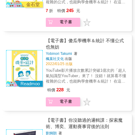
方式，幫助各位掌握統計學的重要基礎── ．
複雜的公式，也能夠學會機率＆統計！ 在這個
都需要處理大量的資料，也都與統計學的概念
金石堂
【常態分布】是統計學的國王，能帶給我們俯
資訊爆炸的年代， 在短時間內辨別出有用的資
或邏輯密不可分， 要想進一步了解這些技術，
245
7
折
特價
元
瞰全局的視野 ．【二項式分布】是統計學王
訊、了解資訊的正確意義， 是商務人士必備的
有效率地應用它們，就必須具備統計學知識。
子，次數一多就接近常態 ．【推論】是超能力
基礎素養。 而能夠發揮幫助你完成這個任務的
不過就現況而言，正確了解統計學的人比需求
電子書
者，可以從部分窺見全部，從現在預知未來 ．
知識，就是──「機率＆統計」！ 許多人只要聽
來得少， 所以先學會統計學，就能在未來的職
【檢定】是捕快，以統計的方式幫助判斷 ．
到「機率＆統計」就會想起高中、大學的噩
場佔得上風。 ◆要解讀數據背後真正的涵義，
【相關性】是名偵探，負責找出事件之間的關
夢。 黑板上寫滿參雜數字與代號的一長串公
你必須要懂「統計學」◆ 我們的生活周遭充斥
係 透過這種新概念教學方式， 讓你對統計學的
式， 老師講的話雖然是中文，卻一句也聽不懂
【電子書】傻瓜學機率＆統計 不懂公式
著各式各樣的數據，例如── ．棒球的打擊率
理解不只停留在表面，還有辦法運用自如！ 從
&hellip;&hellip; 課桌前的你，開始在腦中思
也無妨
．電視節目的收視率 ．捷運站距離和房屋租金
此之後，統計學將成為你在職場上的神隊友！
索：「為什麼我要學這個？」 本書正是為了這
的關係 等等 而這些數據都是用統計學計算出來
Yobinori Takumi
著
本書特色 ◎將統計學的概念全部「視覺化」！
樣的你而編寫的！ 全書採用對話形式教學，不
的。 本書透過生動具體的插圖，將統計學的概
楓葉社文化
出版
看不懂公式沒關係，看圖就秒懂。 ◎解說統計
使用複雜的公式， 只要懂加減乘除，60分鐘就
念「圖像化」， 讓你不用再跟複雜的文字敘
2022/01/25 出版
學在教育、金融、製造、政治、醫療、不動產
能學會「分析資料」、「使用資料」的祕訣！
述、有聽沒有懂的術語苦苦奮戰， 發揮「想像
YouTube影片播放次數累計突破1億次的「超人
等業界的多元應用。 ◎解說統計學與「AI」、
在日常生活和工作上都超有用！ ．為什麼要學
力」就能學會基礎概念！ 還利用「擬人化」的
氣知識型YouTuber」來了！ 沒錯！就算看不懂
「大數據分析」、「區塊鏈」這些最最尖端科
「機率與統計」？ 機率與統計是用於釐清「不
方式，幫助各位掌握統計學的重要基礎── ．
複雜的公式，也能夠學會機率＆統計！ 在這個
技的關係。 &
確定的事物」的學問，可以幫助我們分析不確
Readmoo
【常態分布】是統計學的國王，能帶給我們俯
資訊爆炸的年代， 在短時間內辨別出有用的資
定的事物，看穿真相，掌握先機。比如： ①做
228
特價
元
瞰全局的視野 ．【二項式分布】是統計學王
訊、了解資訊的正確意義， 是商務人士必備的
出「最佳決策」 許多公司也都是運用機率與統
子，次數一多就接近常態 ．【推論】是超能力
基礎素養。 而能夠發揮幫助你完成這個任務的
計來做決策的。舉例來說，某間公司打算投資
電子書
者，可以從部分窺見全部，從現在預知未來 ．
知識，就是──「機率＆統計」！ 許多人只要聽
某個領域，但理由只是「好像會賺錢」的話，
【檢定】是捕快，以統計的方式幫助判斷 ．
到「機率＆統計」就會想起高中、大學的噩
這公司應該有點危險吧？ 如果是體質健全的公
【相關性】是名偵探，負責找出事件之間的關
夢。 黑板上寫滿參雜數字與代號的一長串公
司，應該會根據「這項投資有多少成功機率，
係 透過這種新概念教學方式， 讓你對統計學的
式， 老師講的話雖然是中文，卻一句也聽不懂
【電子書】你沒聽過的邏輯課：探索魔
又能獲利多少」的觀點決定是否投資。 ②看穿
理解不只停留在表面，還有辦法運用自如！ 從
&hellip;&hellip; 課桌前的你，開始在腦中思
術、博奕、運動賽事背後的法則
「社會假象」 某間補習班宣稱今年的考試合格
此之後，統計學將成為你在職場上的神隊友！
索：「為什麼我要學這個？」 本書正是為了這
「人數」是去年的2倍。請問，這間補習班變得
劉炯朗
著
本書特色 ◎將統計學的概念全部「視覺化」！