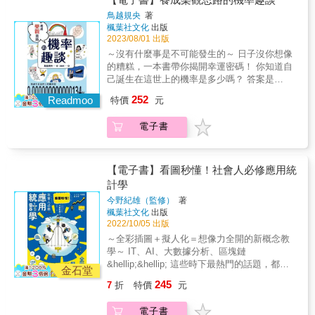
率， 不僅能成為和人閒聊時的有趣話題， 還能
鳥越規央
著
掃除心中的不安與焦慮， 發現「原來這世界沒
楓葉社文化
出版
我想的這麼糟糕」。 原本冷冰冰的數字也能撫
2023/08/01 出版
慰人心， 帶你從悲觀負面的泥淖中抽身， 鼓起
～沒有什麼事是不可能發生的～ 日子沒你想像
往前邁進的勇氣，開啟樂觀人生！ 本書特色 ◎
的糟糕，一本書帶你揭開幸運密碼！ 你知道自
圖文搭配，介紹世上各種神奇機率！ ◎用數字
己誕生在這世上的機率是多少嗎？ 答案是
療癒身心的同時增長知識！ ◎不再怕閒聊時想
「0.000000000000134％」！ 這是無法想像、
252
不到有趣話題！ &
Readmoo
特價
元
宛如奇蹟般的數字。 沒錯！我們的存在就是一
種奇蹟。 每天新聞總是播報著令人不安的消
電子書
息， 不知不覺間，我們總是會以為「世界愈來
愈糟了」。 但是，生活中其實隱藏了如奇蹟般
的幸運機率， 只要換個角度看，一切都會變得
美好！ 本書介紹了世界上各式各樣的神奇機
【電子書】看圖秒懂！社會人必修應用統
率， 不僅能成為和人閒聊時的有趣話題， 還能
計學
掃除心中的不安與焦慮， 發現「原來這世界沒
今野紀雄（監修）
著
我想的這麼糟糕」。 原本冷冰冰的數字也能撫
楓葉社文化
出版
慰人心， 帶你從悲觀負面的泥淖中抽身， 鼓起
2022/10/05 出版
往前邁進的勇氣，開啟樂觀人生！ 本書特色 ◎
～全彩插圖＋擬人化＝想像力全開的新概念教
圖文搭配，介紹世上各種神奇機率！ ◎用數字
學～ IT、AI、大數據分析、區塊鏈
療癒身心的同時增長知識！ ◎不再怕閒聊時想
&hellip;&hellip; 這些時下最熱門的話題，都與
不到有趣話題！ &
金石堂
「統計學」有關！ 統計學可說是數位時代的基
245
7
折
特價
元
石，也是生活在現代的我們不能不懂的常識！
Google首席經濟學家海爾．韋瑞安曾說： 「在
電子書
今後的10年之內，最吃香的職業應該會是統計