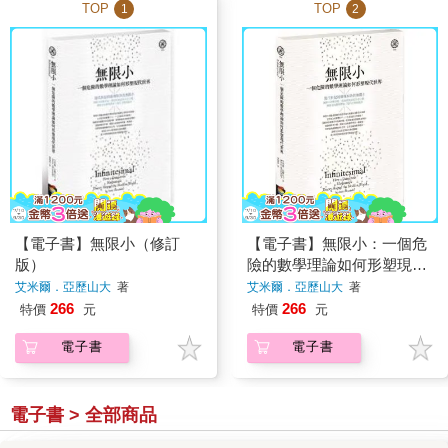
TOP
TOP
1
2
【電子書】無限小（修訂
【電子書】無限小：一個危
版）
險的數學理論如何形塑現代
世界
艾米爾．亞歷山大
著
艾米爾．亞歷山大
著
266
266
特價
元
特價
元
電子書
電子書
電子書 > 全部商品