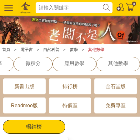
0
首頁
＞
電子書
＞
自然科普
＞
數學
＞
其他數學
率
微積分
應用數學
其他數學
新書出版
排行榜
金石堂版
Readmoo版
特價區
免費專區
暢銷榜