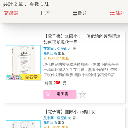
共計
2
筆， 頁數
1
/1
篩選
排序
圖片
條列
【電子書】無限小：一個危險的數學理論
如何形塑現代世界
艾米爾．亞歷山大
著
商周出版
出版
2019/06/27 出版
現代世紀的靈魂取決於無限小 無限小的戰爭是
一場你死我活的生存之戰，無限小的勝利帶來
了現代文明的進步 無限小理論是微積分與許多
金石堂
現代數學以及科技的基礎，它究竟如何影響十
266
特價
元
六、十七世紀的文明發展？ 從歐洲宗教戰爭到
英國內戰，從耶穌會到英國皇家學會，從伽利
電子書
略到牛頓，無限小是無數神學家、數學家、哲
學家熱辣辣戰爭的主角，它也是歐洲科學進
步、思想自由以及更寬容社會的關鍵，義大利
與英國成為現代國家的分野。 一六三二年八月
【電子書】無限小（修訂版）
十日，五位穿著飄拂黑袍的人，受召在一棟堂
艾米爾．亞歷山大
著
皇卻陰沉的羅馬建築物中，裁定一個令人誤以
商周出版
出版
為簡單的理論：一條連續的線是由獨立但無限
2015/10/31 出版