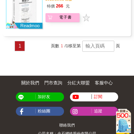
的微小部分組成。耶穌會的神父們大筆一揮，
266
特價
元
禁止了無限小的概念，宣布永遠不能教授這個
理論，甚至連提都不准提。他們認為這個概念
電子書
危險又具顛覆性，對世界是一個有秩序的地
方，而且由一套嚴格而不變的規定所治理的這
Readmoo
個信仰有威脅。如果接受了無限小，耶穌會害
怕整個世界都將墮入混沌。 獲獎無數的歷史學
家阿米爾．亞歷山大在《無限小》中揭發了耶
1
頁數
1
/1
移至第
頁
穌會這個裁決背後的深層原因，並敘述無限小
的理論如何繼續，終於成為微積分與許多現代
數學、現在科學理論與科技的基礎。的確，並
非所有人都贊同耶穌會。歐洲各地的哲學家、
科學家與數學家都接受無限小，並將之視為科
學進步、思想自由以及更寬容社會的關鍵。一
如亞歷山大在書中所揭露的，支持與反對無限
關於我們
門市查詢
分紅大聯盟
客服中心
小的兩大陣營在開打前，歐洲的階級與秩序力
量就已經在對抗多樣化和改變的力量了。 這個
故事把我們從歐洲宗教戰爭與英國內戰的血腥
加好友
訂閱
戰場，帶到當時最偉大的數學家與哲學家的生
活中，包括伽利略、托里切利、牛頓、貝拉明
粉絲團
追蹤
樞機主教、湯瑪斯．霍布斯、克里斯多佛．克
拉維烏斯與約翰．瓦里斯。在義大利，無限小
的挫敗預告了這個國家主導歐洲文化的朝代已
聯絡我們
經結束；而在英國，無限小的勝利則幫助了這
個島國走向了世界第一個現代國家之路。 從德
公司名稱：金石網絡股份有限公司