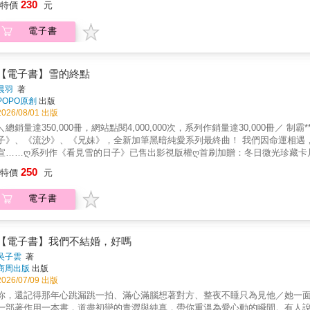
230
特價
元
能力總受到質疑。 好像不論多麼努力，這個世界仍回以她惡意與否定。 正當感情與事業都不順利時，她的病人──陽光帥氣的年輕警察周丞， 對
她展開熱烈攻勢，甚至在她崩潰時，用溫柔的擁抱接住了她。 「怎麼可以欺騙警察呢？我等妳電話等得好苦。」 「我只說病歷上有你的手機號
電子書
又沒說會打給你。」 年下男從來不是她的戀愛選擇，然而在面對周丞的告白時， 她卻覺得完蛋了，自己似乎已經淪陷在他含笑的雙眼裡
&hellip;&hellip; &
【電子書】雪的終點
晨羽
著
POPO原創
出版
2026/08/01 出版
＼總銷量達350,000冊，網站點閱4,000,000次，系列作銷量達30,000冊／ 
子》、《流沙》、《兄妹》，全新加筆黑暗純愛系列最終曲！ 我們因命運相遇
宣……ღ系列作《看見雪的日子》已售出影視版權ღ首刷加贈：冬日微光珍藏卡
天開始之前〉——————♥︎——————說好了，這是我們一生中僅有一次
250
特價
元
的我們相識。樂觀開朗、活潑健談的妳，讓我看似倒楣的旅途，多了一些歡笑
因為我也是。但我們都不願說破，只當彼此是不期而遇的過客。第三次見面，
電子書
們都不要再相認。各懷心思的我們，相遇在錯誤的時機，沒把這段緣分放在心
我們才能毫無負擔地分享個人的、私密的事。「你是不是也有點捨不得我？」
由自主地貼近……＊相關系列作：《看見雪的日子》、《流沙》、《兄妹》
【電子書】我們不結婚，好嗎
吳子雲
著
商周出版
出版
2026/07/09 出版
你，還記得那年心跳漏跳一拍、滿心滿腦想著對方、整夜不睡只為見他／她一
一部著作用一本書，道盡初戀的青澀與純真，帶你重溫為愛心動的瞬間。有人