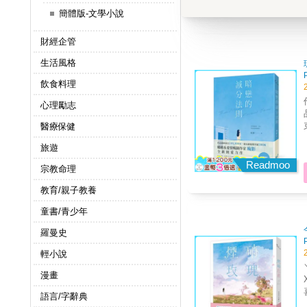
簡體版-文學小說
財經企管
生活風格
飲食料理
心理勵志
醫療保健
旅遊
Readmoo
宗教命理
教育/親子教養
童書/青少年
羅曼史
輕小說
漫畫
X 高冷
語言/字辭典