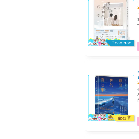
Readmoo
&
的
金石堂