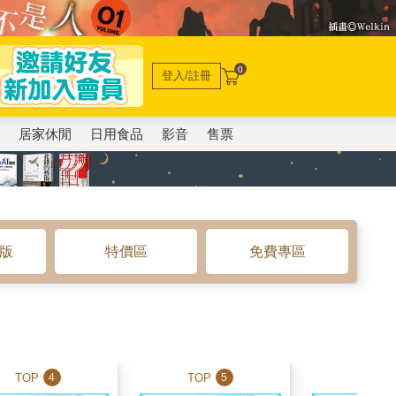
0
登入/註冊
電
居家休閒
日用食品
影音
售票
o版
特價區
免費專區
TOP
TOP
TOP
4
5