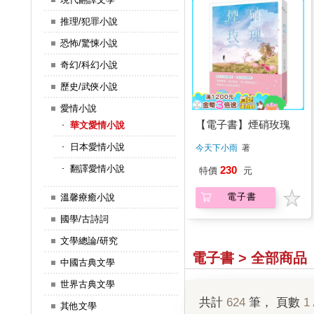
推理/犯罪小說
恐怖/驚悚小說
奇幻/科幻小說
歷史/武俠小說
愛情小說
【電子書】煙硝玫瑰
華文愛情小說
日本愛情小說
今天下小雨
著
翻譯愛情小說
230
特價
元
電子書
溫馨療癒小說
國學/古詩詞
文學總論/研究
電子書 > 全部商品
中國古典文學
世界古典文學
共計
624
筆， 頁數
1
其他文學