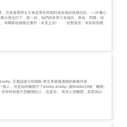
溫柔，完美著墨男女主角從學生時期到成長後的情感拉扯。──評審心
你！舞台燈光打下，那一刻，他們的世界只有彼此，單純、閃耀、深
散。ꕥ獨家收錄限定番外〈未竟之詞〉、〈短暫致盲〉ꕥ首刷加贈：
─「你會成名的，阿森，我知道。」顏予安有個沒有人知道的祕密，她暗戀
己的才華。但在顏予安眼裡，他亮眼又出眾，努力又勇往直前，即使
想與他並肩同行。一場意外，顏予安的世界天崩地裂，在她最無助的
出的心。多年後，顏予安在演藝圈跌跌撞撞，終於成了獨當一面的製
，自作主張介入她平靜的生活。聚光燈下的許聿森耀眼奪目，過往的
他的瞬間，如潮水般湧上……「我該怎麼做妳才不恨我？」「……
遺憾的療癒作家
離開，是不想為一個不再的人藕斷絲連。 有些人想離開，是不清楚自
得力竭筋疲。 有些人想離開，是你知道自己不會是對方眼裡的主角
 有些人想離開，是因為太在意對方，不想對方變得更難受。 有些人想離
再次重逢，再一起笑著說再見&hellip;&hellip; ⠀ 喜歡一
， 最後還是只能夠轉身離開。 有些故事在最初開始，其實已經註定