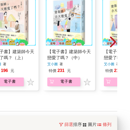
子書】建築師今天
【電子書】建築師今天
【電子書】建
了嗎？（上）
戀愛了嗎？（中）
戀愛了嗎？（
圖
著
艾小圖
著
艾小圖
著
196
231
217
元
特價
元
特價
元
電子書
電子書
電子書
篩選
排序
圖片
條列