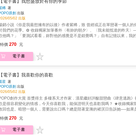
【電子書】我想盛放於有你的季節
紫稀
著
POPO原創
出版
2026/05/02 出版
暢銷小說《你是我最想擁有的以後》作者紫稀，致 曾經或正在單戀著一個人的
於我們的花季。✿ 收錄獨家加筆番外〈有妳的朝夕〉、〈我未能抵達的昨天〉──
歡他嗎？」「要測試看看，妳對他的感覺是不是錯覺嗎？」自有記憶以來，我
知道，他比誰都照顧我。因此我以為，我們會一直是彼此最好的朋友，永遠的
270
特價
元
小盛俯身湊向我，吻上我的唇。驚訝、懵懂、心動，一湧而上的複雜情緒，讓
跟上，等我釐清自己的心意，等我發現自己早就喜歡上他。但是這次不一樣。
電子書
荒謬的巧合，組成了「失戀聯盟」。他接住我的情緒，告訴我，在我們都痊癒
溫柔，便是我在漫長寒冬中，仍能感到溫暖的理由。然而，當我開始發現生活
面前……
【電子書】我喜歡你的喜歡
漠星
著
POPO原創
出版
2026/05/02 出版
POPO創作大賞 首獎得主 多棲系天才作家．漠星繼好評酸甜戀曲《肆意逃跑
歡是很容易變化的情感，今天你喜歡我，能保證明天也喜歡我嗎？ ★收錄獨家
收回也是。暗戀一個人，需要說出口嗎？總是陪著棠漪的褚溟日告訴她──如果
定自己是唯一的答案。受到鼓舞的棠漪，決定向喜歡已久的楚霽夜告白，不過他
270
特價
元
霽夜不是不心動，不是不喜歡她，只是這份喜歡，還不足以讓他冒險破壞曖昧
暖支持自己、借出肩膀讓她依靠的褚溟日，望向她的眼神，不知在何時也產生
電子書
自己的心，然而校園中一起陰暗齷齪的事件，意外將三人牽扯其中。在頻繁地