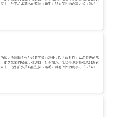
慧家中，他那許多莫名的堅持（龜毛）與有個性的處事方式（難相
那個最值得信任與依賴的人，愛情，在他們之間萌芽、生根。只是，
因而必須面臨遠距離戀愛的考驗，濃烈的思念、不能見面的酸澀、新
本白色的日記，封面上只寫了一行字：「我們不結婚，好嗎」，向來
面的酸甜滋味嗎？作品銷售突破百萬冊，以「藤井樹」為名發表的第
說，很多愛情的發生，都源自不打不相識。怪怪每少女趙馨慧與處女
慧家中，他那許多莫名的堅持（龜毛）與有個性的處事方式（難相
那個最值得信任與依賴的人，愛情，在他們之間萌芽、生根。只是，
因而必須面臨遠距離戀愛的考驗，濃烈的思念、不能見面的酸澀、新
本白色的日記，封面上只寫了一行字：「我們不結婚，好嗎」，向來