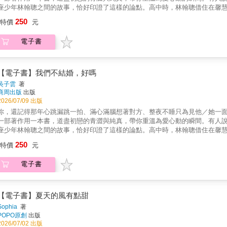
座少年林翰聰之間的故事，恰好印證了這樣的論點。高中時，林翰聰借住在馨
處），在在令馨慧難以接受，她是討厭他的！然後，有任何事情發生，他卻是
250
特價
元
才剛接受了彼此，卻又因為兩人就讀的大學位置，一所在臺中，一所在高雄，
追求者的威脅……當趙馨慧第一次走進林翰聰的房間，看見他的桌上，放著一
電子書
把話往心裡藏的翰聰，在日記裡，寫滿了他心底，最不保留的傾訴。
【電子書】我們不結婚，好嗎
吳子雲
著
商周出版
出版
2026/07/09 出版
你，還記得那年心跳漏跳一拍、滿心滿腦想著對方、整夜不睡只為見他／她一
一部著作用一本書，道盡初戀的青澀與純真，帶你重溫為愛心動的瞬間。有人
座少年林翰聰之間的故事，恰好印證了這樣的論點。高中時，林翰聰借住在馨
處），在在令馨慧難以接受，她是討厭他的！然後，有任何事情發生，他卻是
250
特價
元
才剛接受了彼此，卻又因為兩人就讀的大學位置，一所在臺中，一所在高雄，
追求者的威脅……當趙馨慧第一次走進林翰聰的房間，看見他的桌上，放著一
電子書
把話往心裡藏的翰聰，在日記裡，寫滿了他心底，最不保留的傾訴。
【電子書】夏天的風有點甜
Sophia
著
POPO原創
出版
2026/07/02 出版