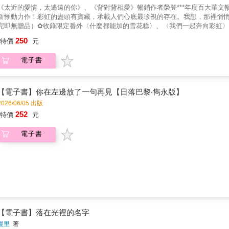
《太近的愛情，太遙遠的你》、《背對背相愛》暢銷作者榮登***年度百大華文暢銷
新悸動力作！彩虹的盡頭有寶藏，承載人們心底最珍視的存在。我想，那裡悄
完即無贈品）✿收錄限定番外〈什麼都能加的雪花糕〉、〈我們一起奔向彩虹〉
屬我們的、關於愛的模樣。——————୨ৎ——————「能被你喜歡上的人
250
特價
元
地擺在心臟裡面。」從小被大人過度保護的我，養成了乖巧順從的性格。唯一
作者補助計劃，我和一個男人成為了室友──方耀任。他有著中性的臉龐、柔順
電子書
光。方耀任是個畫家，善於用獨特又溫柔的視角，捕捉屬於自己的世界，並且毫
得乾乾淨淨，任由我的糾纏，陪我設計出一道道精緻甜品。「每次跟你聊天，
現。」這個男人，真的是一個善良又細膩的人。而我也終於察覺，喜歡的情感
的關係，我以為我們足夠熟悉，他卻說，不要越界……
【電子書】你在左邊放了一句再見【日落巴黎‧雋永版】
2026/06/05 出版
252
特價
元
電子書
【電子書】落在光裡的名字
漫里
著