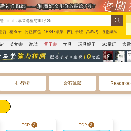
圭吾
楊双子
公益書包
16647續集
吉伊卡哇
高希均
通靈藥師
路邊攤新作
馬斯克
玩具總動員5
超慢跑
館
英文書
雜誌
電子書
文具
玩具親子
3C電玩
家
排行榜
金石堂版
Readmo
TOP
TOP
2
3