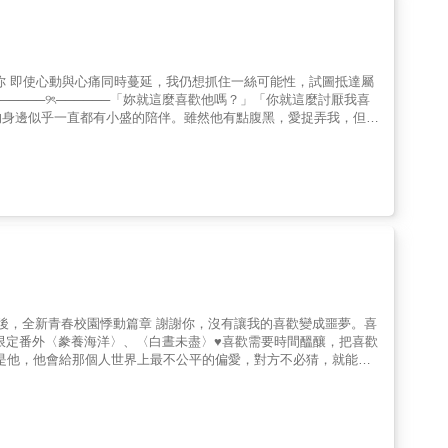
你 即使心動與心痛同時蔓延，我仍想抓住一絲可能性，試圖抵達屬
────୨ৎ──────「妳就這麼喜歡他嗎？」「你就這麼討厭我喜
的身邊似乎一直都有小盛的陪伴。雖然他有點腹黑，愛捉弄我，但我
青梅竹馬。直到高二那年的某個午後，有什麼悄悄改變了。那一天，
我下意識地逃跑。當時的我想著，小盛會和從前一樣，留在原地等我
那個吻，是他的告別。陰錯陽差地，我和好友的哥哥——佟霖，因為
之前，我可以盡情利用他，我想，佟霖的陪伴，以及藏在冷淡之下的
中不同的可能性，逐漸習慣新的生活時，小盛卻再一次，出現在我的
》後，全新青春校園悸動篇章 謝謝你，沒有讓我的喜歡變成噩夢。喜
限定番外〈豢養海洋〉、〈白晝未盡〉♥︎喜歡需要時間醞釀，把喜歡
是他，他會給那個人世界上最不公平的偏愛，對方不必猜，就能確
沒有點頭答應交往，反而給出了模糊的答覆。 後來她才明白，楚
的平衡。暗戀無疾而終的同時，棠漪逐漸意識到，在這段期間始終溫
了變化。為了不傷害任何人，也為了能重新振作，棠漪打算好好整理
與楚霽夜、褚溟日接觸之下，棠漪強烈地意識到，無論自己再怎麼克