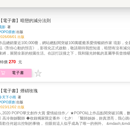
【電子書】暗戀的減分法則
琉影
著
POPO原創
出版
2026/08/01 出版
作品總銷量近100,000冊，網站總點閱突破100萬暖癒系愛情暢銷作家 琉影
品《對你心動的預言》，影視化正式啟動，敬請期待我想知道，暗戀有沒有減
束縛，展開全新的校園生活。在誤打誤撞之下，我和陽光帥氣的直屬學長曾煥
煥亭。本以為這輩子都不可能談戀愛的我，竟在不知不覺中，對某個人悄悄動
270
特價
元
「當然有。」在確認暗戀對象心意的那一天，我決定收起自己的喜歡，這時，
逐漸發現他不為人知的一面，我們之間的距離，也一點一點地靠近。直到某一
電子書
考——如果暗戀真的可以減分，那麼，心動是否也能重新開始？
【電子書】煙硝玫瑰
今天下小雨
著
POPO原創
出版
2023/12/02 出版
＼2020 POPO華文創作大賞 愛情組佳作／ ★POPO站上作品點閱突破10萬，數百
御姊醫師 ◆收錄獨家限定番外〈七夕〉 「醫師姊姊，妳真漂亮，我心跳都加速了&hellip;&hellip;」 「我想你只是害怕看醫生。」 她從來不
喜歡任何超出控制的事物， 但眼前這人似乎成為了唯一的例外。 &mdash;&mdash;&mdash; 生在一個思想極其古板且重男輕女的家庭， 楚文昕
養成了十分獨立堅強的性格，像朵帶刺的玫瑰， 交往多年的男友也因為受不了她的冷淡而出軌。 在醫院，因為是少數