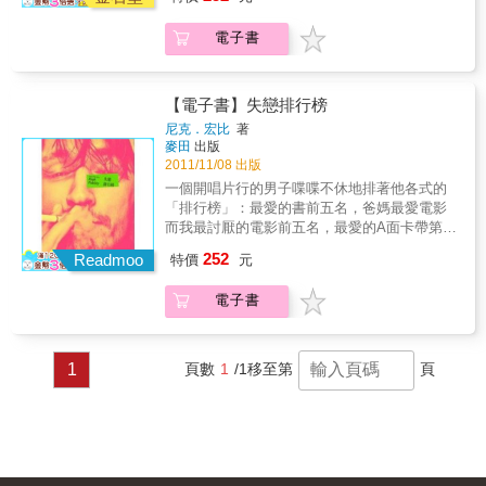
名。在倫敦的一條小巷子裡，三十五歲的洛．
將在你內心喚起的強烈懊悔，或記起渴求某個
訪驚擾了小城寧靜的空氣， 他讓午後暖風更加
佛萊明開了一家小小的二手唱片行。在三年同
人勝過人生任何事物所帶來的痛苦、得到或失
騷動，讓每一次沉默都成為試探。 隔鄰的房
電子書
居之後，他的女友蘿拉棄他而去，搬離他塞滿
去某樣近乎完全瞭然的東西而來的猛烈折磨，
間、曖昧的池畔、夜半的足音、走廊上相互追
唱片、錄音帶和CD收藏的家。洛因此開始依照
那麼請不要讀這本書。如果你喜歡經過審查的
逐的眼神， 艾里歐常想，如果沒有那些刻骨銘
年代排序，列出他自己有生以來最值得紀念的
文學作品，那麼也請不要讀這本書。否則，請
心的夜晚，他會不會朝生命的另一條路走去？
戀情：排列出最使他傷心難過的前五名女友，
翻開封面，讓作者艾席蒙拉開催淚彈的保險
【電子書】失戀排行榜
如果兩人不曾感受過彼此，他是否永不可能成
這是他的「失戀排行榜」。洛和他唱片行的兩
梢。」──《愛的歷史》作者／尼可．克勞斯
尼克．宏比
著
為現在的自己？ 是如何突如其來又猛烈的愛，
名怪咖員工迪克和巴瑞，最常做的事也是興致
「《以你的名字呼喚我》是一本美麗與智慧兼
麥田
出版
緊縛兩人的身與心⋯⋯ 是如何灼燒靈魂的六個
勃勃地排他們各式各樣、稀奇古怪的top 5，像
具的書，分毫不差地以既輕盈又凝縮的謹慎，
2011/11/08 出版
星期，在他們心裡留下一生的印記⋯⋯ ▍好評
是最佳的前五名唱片第一面第一首，最佳的前
寫作其戲劇場面每一刻的精確真實。這本書將
一個開唱片行的男子喋喋不休地排著他各式的
推薦：這部作品是奇蹟！ 「如果你已經準備好
五名葬禮音樂，最佳的前五名有字幕的外國電
巧妙地立足於書架上介於詹姆斯．鮑德溫《喬
「排行榜」：最愛的書前五名，爸媽最愛電影
要深深感動你的臟腑，喜歡勇敢、尖銳、狂
影……。在自我嘲謔當中，洛看著他三十多年
凡尼的房間》（Giovanni&rsquo;s Room）與
而我最討厭的電影前五名，最愛的A面卡帶第一
喜、赤裸、殘忍、溫柔、人性與美麗的散文，
人生，就在一張張唱片專輯的名稱、歌名和曲
愛德蒙．懷特《男孩故事》（A Boy&rsquo;s
首前五名，……還有，傷害我最深的女友前五
那麼你找對書了。如果你無法面對這本小說即
252
目的記錄中流淌著：一旦對一個女孩有好感，
Readmoo
Own Story）之間的位置。這也是一本絕佳的小
特價
元
名。在倫敦的一條小巷子裡，三十五歲的洛．
將在你內心喚起的強烈懊悔，或記起渴求某個
就準備錄一張她會喜歡的卡帶給她，但是，隨
說，描述地中海夏日感官的光芒，與充滿欲望
佛萊明開了一家小小的二手唱片行。在三年同
人勝過人生任何事物所帶來的痛苦、得到或失
著每段戀情的結束，曾經幫他陷入愛河的音
的日日夜夜。艾席蒙的非小說作品一直清楚地
電子書
居之後，他的女友蘿拉棄他而去，搬離他塞滿
去某樣近乎完全瞭然的東西而來的猛烈折磨，
樂，只會在失戀時使他悲傷。即將邁向三十六
告訴我們，有朝一日他會寫出一本很棒的小
唱片、錄音帶和CD收藏的家。洛因此開始依照
那麼請不要讀這本書。如果你喜歡經過審查的
歲的日子，洛發現與自己最熱愛的音樂共度的
說，然而這部作品卻是奇蹟。」──《大師》作
年代排序，列出他自己有生以來最值得紀念的
文學作品，那麼也請不要讀這本書。否則，請
三十多年生活，只是世俗眼光下尚未脫離青春
者／柯姆．托賓 「艾席蒙的散文活現了感情上
戀情：排列出最使他傷心難過的前五名女友，
翻開封面，讓作者艾席蒙拉開催淚彈的保險
1
頁數
1
/1
移至第
頁
期的「不成材」：聽了太多音樂只是把人生搞
的每一個迴旋與退縮處，每一個發出和撤回的
這是他的「失戀排行榜」。洛和他唱片行的兩
梢。」──《愛的歷史》作者／尼可．克勞斯
砸，…..當同年的人擁有了事業、婚姻，只有千
信號&hellip;&hellip;一個偉大的愛情故事
名怪咖員工迪克和巴瑞，最常做的事也是興致
「《以你的名字呼喚我》是一本美麗與智慧兼
百萬首愛情的歌曲陪伴在人生與愛情裡都被判
&hellip;&hellip;每個句子、每種痛苦，在《以你
勃勃地排他們各式各樣、稀奇古怪的top 5，像
具的書，分毫不差地以既輕盈又凝縮的謹慎，
出局的他……
的名字呼喚我》中每一陣令人頭暈的激動感都
是最佳的前五名唱片第一面第一首，最佳的前
寫作其戲劇場面每一刻的精確真實。這本書將
流露出了真實性。」──《西雅圖時報》 「《以
五名葬禮音樂，最佳的前五名有字幕的外國電
巧妙地立足於書架上介於詹姆斯．鮑德溫《喬
你的名字呼喚我》很熱門。這是一個成長過程
影……。在自我嘲謔當中，洛看著他三十多年
凡尼的房間》（Giovanni&rsquo;s Room）與