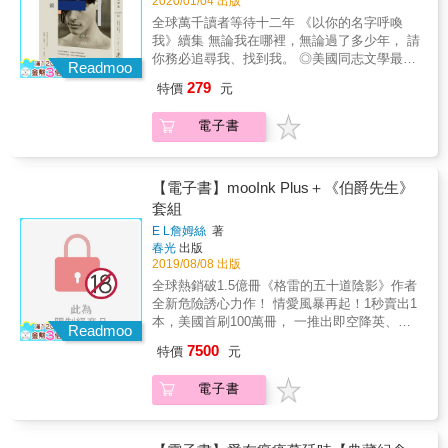
2020/01/04 出版
為自己的唐突賠罪。他告訴她，自己並非無所
的呼喚，我們才能在此相遇。 這一次，寧可做
個人和人不太好接觸的時代，我很慶幸遇上了
不能，面對情感反而相當笨拙。米蘭達慢慢感
全球萬千讀者等待十二年 《以你的名字呼喚
出衝動的選擇，也不要在無盡的等待中虛擲光
這本讓我理解這種心情的作品。──讀者Ando &
覺到兩人難以言喻的默契。他們一起走過南義
我》續集 無論我在哪裡，無論過了多少年， 請
陰&hellip;&hellip; 一群多年好友相約出遊，卻
大利絕美的海灘，以及全世界最寧靜的絕美祕
你務必追尋我、找到我。 ◎美國同志文學最高
因船隻故障，只好暫時住在南義大利的海灘上
Readmoo
境，也召喚出遙遠的回憶。原來兩人的邂逅既
榮譽「浪達文學獎」《以你的名字呼喚我》感
的豪華旅館。某個夜晚，一位優雅紳士拉烏爾
279
特價
元
非起點，也並非終點&hellip;&hellip;《以你的名
動續集 ◎延續《愛的變奏曲》，叩問多樣的愛
走向他們。他把手放在其中一人受傷的肩上，
字呼喚我》作者安德列‧艾席蒙自承寫作靈感來
情，跨越世代、年齡、性別的嶄新之作 ◎歐美
剎那間，痛苦奇蹟般地消失了。更神奇的是，
電子書
自莎士比亞的《暴風雨》，小說將人生比擬為
重量級媒體《出版人週刊》、《紐約時報》、
拉烏爾與他們素未謀面，卻正確無誤地指出每
一間「等候室」，凡人往復死生，只為在最好
《書單》、《柯克斯評論》熱烈迴響 ▍內容簡
個人的人生過往，甚至能預知未來、帶人穿越
的時光與最熱烈的情感相遇。 ▍安德列．艾席
介 我知道不是光陰虧待了我們，終究錯的可能
時空。當眾人沉醉於他的話語，唯有天性直率
蒙作品一覽 ◎以你的名字呼喚我│吳妍蓉──譯
只是人生。 愛情的實踐，是對光陰最大膽的辯
【電子書】mooInk Plus＋《伯爵先生》
不羈的米蘭達對拉烏爾的神祕力量特別不安，
如果我們再次相見， 請記得，以你的名字呼喚
證。 在那個夏日之後，又過了二十年，艾里
套組
不僅與他針鋒相對，更當場發怒，氣沖沖離
我， 而我，也同樣會用我的名字呼喚你。 艾里
歐、奧利佛、薩謬爾的人生都有了劇烈的變
開。 不久，拉烏爾邀請她一起共進午餐，打算
E L詹姆絲
著
歐常想，如果沒有那些刻骨銘心的夜晚，他會
化。 恢復單身的薩謬爾，已經放棄追尋愛情。
為自己的唐突賠罪。他告訴她，自己並非無所
春光
出版
不會朝生命的另一條路走去？ 如果兩人不曾感
直到某天在火車上，熱情奔放的米蘭達讓他感
不能，面對情感反而相當笨拙。米蘭達慢慢感
2019/08/08 出版
受過彼此，他是否永不可能成為現在的自己？
受愛情翩然降臨。她直言不諱的表白，打破薩
覺到兩人難以言喻的默契。他們一起走過南義
全球熱銷破1.5億冊《格雷的五十道陰影》作者
是如何突如其來又猛烈的愛，緊縛兩人的身與
謬爾內心年齡的枷鎖。終於，他決定勇敢拋開
大利絕美的海灘，以及全世界最寧靜的絕美祕
全新危險誘心力作！ 情愛風暴再起！1秒賣出1
心⋯⋯ 是如何灼燒靈魂的六個星期，在他們心
束縛，義無反顧再愛一回&hellip;&hellip; 艾里
境，也召喚出遙遠的回憶。原來兩人的邂逅既
本，美國首刷100萬冊， 一推出即空降英、德
裡留下一生的印記⋯⋯ ◎在世界的盡頭找到我
歐與奧利佛分別之後，誰都無法真正觸動他內
Readmoo
非起點，也並非終點&hellip;&hellip;《以你的名
暢銷榜TOP1，迅速賣出13國版權，
│宋瑛堂──譯 我知道不是光陰虧待了我們，終
心的情感。唯有偶遇的成熟男子米榭爾，他的
7500
特價
元
字呼喚我》作者安德列‧艾席蒙自承寫作靈感來
Goodreads超過1萬名讀者5顆星評價，影視計
究錯的可能只是人生。 愛情的實踐，是對光陰
體貼與關懷讓艾里歐敞開心扉。米榭爾手中那
自莎士比亞的《暴風雨》，小說將人生比擬為
畫熱烈籌備中！ & 黑的，白的，她纖白的手指
最大膽的辯證。 結了婚的奧利佛，有著穩定的
份神祕的樂譜，原來也是另一段被光陰耽誤的
電子書
一間「等候室」，凡人往復死生，只為在最好
輕拂過琴鍵， 他彷若被蠱惑，聽不見琴聲，只
家庭關係。但是，他始終沒有忘記那年夏天，
動人愛情，被無情戰火阻絕的小提琴手與鋼琴
的時光與最熱烈的情感相遇。 ▍安德列．艾席
覺被撩撥的是他的心，和慾望&hellip;&hellip; &
海邊屋子發生的事。他終於決定改變生活，回
家浪漫愛戀，令艾里歐想起十七歲那年的記憶
蒙作品一覽 ◎以你的名字呼喚我│吳妍蓉──譯
讀者盛讚：「我不停想著接下來會發生什麼
到那棟屋子，回到艾里歐面前，坦率面對經過
&hellip;&hellip; 結了婚的奧利佛，有著穩定的
如果我們再次相見， 請記得，以你的名字呼喚
事，一切是那麼令人興奮又著迷。前衛、浪