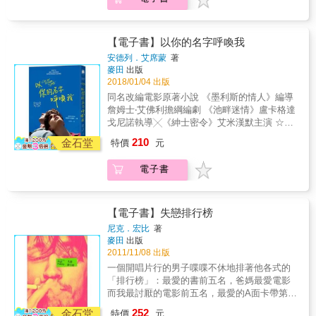
免受陰暗過往的威脅嗎？ 當愛情在謊言和祕密
版人週刊》年度好書 ◆2007年《紐約時報》注
薩從一個窮困潦倒的少年變成了航運大亨，不
中產生，他們真能順利走下去，迎向美好未來
目好書 ◆2007年《華盛頓郵報》年度好書 ◆美
過他始終放不下對費米娜的感情。為了化解心
&hellip;&hellip;？
國《Future Canon》雜誌選書 ◆2007年《芝加
中的痛苦，他與無數的女人交往，但痛苦卻不
哥論壇報》最愛圖書 ◆2007年《西雅圖時報》
【電子書】以你的名字呼喚我
減反增。他的愛就像一種病，無論經過多久都
書評人厄普丘奇（Michael Upchurch）年度最
安德列．艾席蒙
著
無藥可醫。 等待了五十多年的時間，此刻滿頭
愛好書 ◆2007年美國AMAZON網路書店年度好
麥田
出版
白髮的阿里薩就站在至愛的面前，他再一次向
書、編輯年度好書百選、最佳小說首作、最佳
2018/01/04 出版
費米娜求婚，並許下恆久不渝的誓言
同志小說 ▍內容簡介 如果我們再次相見， 請
同名改編電影原著小說 《墨利斯的情人》編導
&hellip;&hellip; & 《愛在瘟疫蔓延時》以戰火
記得，以你的名字呼喚我， 而我，也同樣會用
詹姆士‧艾佛利擔綱編劇 《池畔迷情》盧卡格達
動盪的大時代為背景，在前後橫跨超過半世紀
我的名字呼喚你。 十七歲那年的夏天，艾里歐
戈尼諾執導╳《紳士密令》艾米漢默主演 ☆永
的時間裡，寫盡了愛恨嗔癡的眾生百態。馬奎
感覺到自己的人生從此一分為二， 一半是遇見
誌不忘經典收藏☆ 絕美電影書衣╳作者手抄雋
斯巧妙地將愛情的相思之苦比喻成瘟疫的病
210
奧利佛之前，另一半是在那之後。 奧利佛的來
金石堂
特價
元
永金句╳作者親簽紀念 永誌不忘 給那一年的我
狀，而這段無法觸碰、充滿無奈的戀情，也如
訪驚擾了小城寧靜的空氣， 他讓午後暖風更加
和你 給所有即將成為永恆的瞬間 ◆2007年《出
同無法治癒的絕症般，永無止盡地蔓延下去。
騷動，讓每一次沉默都成為試探。 隔鄰的房
電子書
版人週刊》年度好書 ◆2007年《紐約時報》注
【書封設計背後】 典藏紀念版：蔓延的思念 阿
間、曖昧的池畔、夜半的足音、走廊上相互追
目好書 ◆2007年《華盛頓郵報》年度好書 ◆美
里薩的愛情就像是一種病，他為情癡狂，為愛
逐的眼神， 艾里歐常想，如果沒有那些刻骨銘
國《Future Canon》雜誌選書 ◆2007年《芝加
迷戀，並執著等待了五十一年九個月又四天，
心的夜晚，他會不會朝生命的另一條路走去？
哥論壇報》最愛圖書 ◆2007年《西雅圖時報》
癡情的他就像是一個與「時間」為敵的男人。
【電子書】失戀排行榜
如果兩人不曾感受過彼此，他是否永不可能成
書評人厄普丘奇（Michael Upchurch）年度最
書封設計以藍白兩色為主，綿延不絕的河水，
尼克．宏比
著
為現在的自己？ 是如何突如其來又猛烈的愛，
愛好書 ◆2007年美國AMAZON網路書店年度好
象徵無窮的時間與蔓延的思念，它帶著阿里薩
麥田
出版
緊縛兩人的身與心⋯⋯ 是如何灼燒靈魂的六個
書、編輯年度好書百選、最佳小說首作、最佳
經歷了快樂與悲傷、挫折與渴望，還有回憶與
2011/11/08 出版
星期，在他們心裡留下一生的印記⋯⋯ ▍好評
同志小說 ▍內容簡介 如果我們再次相見， 請
死亡，而在這段漫長的等待之中，我們也隨著
一個開唱片行的男子喋喋不休地排著他各式的
推薦：這部作品是奇蹟！ 「如果你已經準備好
記得，以你的名字呼喚我， 而我，也同樣會用
他一同見證了愛情的奇蹟。
「排行榜」：最愛的書前五名，爸媽最愛電影
要深深感動你的臟腑，喜歡勇敢、尖銳、狂
我的名字呼喚你。 十七歲那年的夏天，艾里歐
而我最討厭的電影前五名，最愛的A面卡帶第一
喜、赤裸、殘忍、溫柔、人性與美麗的散文，
感覺到自己的人生從此一分為二， 一半是遇見
首前五名，……還有，傷害我最深的女友前五
那麼你找對書了。如果你無法面對這本小說即
252
奧利佛之前，另一半是在那之後。 奧利佛的來
金石堂
特價
元