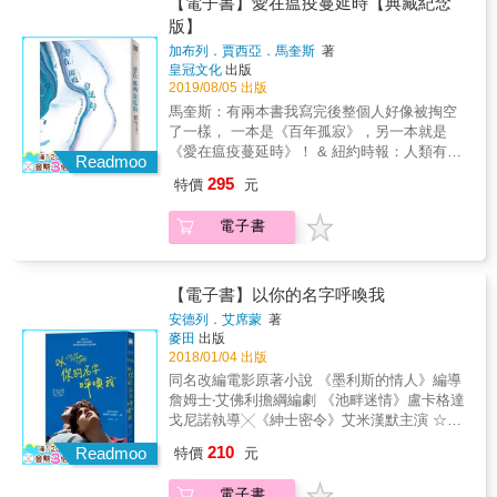
【電子書】愛在瘟疫蔓延時【典藏紀念
二十年之後，兩人尚未了結的感情
家庭關係。但是，他始終沒有忘記那年夏天，
我， 而我，也同樣會用我的名字呼喚你。 艾里
漫、刺激&hellip;&hellip;而且十分美妙。」 &
版】
&hellip;&hellip; ◎愛的變奏曲│黃芳田──譯 愛
海邊屋子發生的事。他終於決定改變生活，回
歐常想，如果沒有那些刻骨銘心的夜晚，他會
艾莉希亞，神祕美麗，對男人充滿戒心，擁有
和生命一樣，是一首停不下來的變奏曲， 也許
到那棟屋子，回到艾里歐面前，坦率面對經過
加布列．賈西亞．馬奎斯
著
不會朝生命的另一條路走去？ 如果兩人不曾感
過人音樂天賦。 她受雇替麥克辛打理住處，渴
此刻的你並不知道自己要什麼，但終有一天你
二十年之後，兩人尚未了結的感情
皇冠文化
出版
受過彼此，他是否永不可能成為現在的自己？
望透過辛勤的工作建立屬於自己的生活。 她並
會找到答案。 就在那一天，我在毫不知情的情
&hellip;&hellip; ▍本書特色 ◎延續《以你的名
2019/08/05 出版
是如何突如其來又猛烈的愛，緊縛兩人的身與
不想引起他的注意，甚至，希望他離她遠遠
況下，進入了某人的人生裡，同樣地，我一定
字呼喚我》的溫柔筆調，對話更深深沁入人
馬奎斯：有兩本書我寫完後整個人好像被掏空
心⋯⋯ 是如何灼燒靈魂的六個星期，在他們心
的， 這樣，她就能偷偷彈他的鋼琴， 黑鍵白
也把他拉進了我的人生。要過了這麼多年，我
心。 ◎經過二十年後的人物變化與生命轉折是
了一樣， 一本是《百年孤寂》，另一本就是
裡留下一生的印記⋯⋯ ◎在世界的盡頭找到我
鍵，在琴聲中忘記一切。 但，計畫趕不上變
才猜想他必然也曾經天人交戰過&hellip;&hellip;
本書最吸引人之處，作者運用三位主角的觀點
《愛在瘟疫蔓延時》！ & 紐約時報：人類有史
│宋瑛堂──譯 我知道不是光陰虧待了我們，終
化，她不小心和他碰上了面&mdash;&mdash;
Readmoo
從初戀、暗戀、迷戀，到承諾，愛的面貌如此
轉換巧妙地連結了三人看自不相關的故事，是
以來最偉大的愛情小說！ & 根據西班牙文版全
究錯的可能只是人生。 愛情的實踐，是對光陰
睡著的他， 還未從衝擊中回神，半睡半醒的他
295
特價
元
多樣──自小與寂寞為伍的保羅想撤銷生命中的
青春年少的愛情不斷變奏的精采呈現。
新翻譯！ 改編拍成電影，由影帝哈維爾．巴登
最大膽的辯證。 結了婚的奧利佛，有著穩定的
卻伸出手將她拉近，低喃道： 「妳在這裡呀，
所有錯誤，只為了有一天，終能在虛擲的歲月
主演！ 【作家】陳雪 專文導讀！ 【作家】王
家庭關係。但是，他始終沒有忘記那年夏天，
我想妳&hellip;&hellip;」 & 麥克辛，俊美無
裡，勇敢地走向自己的幸福&hellip;&hellip; &
電子書
定國、【演員‧作家】連俞涵、【作家】駱以
海邊屋子發生的事。他終於決定改變生活，回
儔，出身貴族，人生最大的夢想是遊戲人間，
軍、【作家】簡媜 深情推薦！ 花朵會乾枯，鹽
到那棟屋子，回到艾里歐面前，坦率面對經過
他是作曲家、模特兒、攝影師，就是不愛正經
巴會腐蝕。 愛情會讓人忘了蒼老，會讓時間變
二十年之後，兩人尚未了結的感情
八百的工作。 而現在，兄長驟逝，他瞬間繼承
得具體而微， 他已經等她等了五十一年九個月
【電子書】以你的名字呼喚我
&hellip;&hellip; ◎愛的變奏曲│黃芳田──譯 愛
了家族的一切：伯爵頭銜和財富， 他並不開
又四天&hellip;&hellip; & 費米娜沒有想過，一
和生命一樣，是一首停不下來的變奏曲， 也許
心，因為這只提醒了他兩件事：失去的自由和
安德列．艾席蒙
著
起生活了大半輩子的丈夫竟會以這種方式與她
此刻的你並不知道自己要什麼，但終有一天你
麥田
出版
無法拋開的責任。 還不等他適應，更大的挑戰
永別&mdash;&mdash;他發現失蹤的鸚鵡停在
會找到答案。 就在那一天，我在毫不知情的情
2018/01/04 出版
迎面而來&mdash;&mdash; 對那羞怯、有著小
芒果樹上，試圖把牠抓下來，卻不慎失足摔
況下，進入了某人的人生裡，同樣地，我一定
鹿般棕眸的神祕女子有了不可言說的渴望。 他
同名改編電影原著小說 《墨利斯的情人》編導
死。 失落與哀傷浸染著所有人的思緒，但費米
也把他拉進了我的人生。要過了這麼多年，我
渴望了解她的一切，於是努力誘哄她說話； 渴
詹姆士‧艾佛利擔綱編劇 《池畔迷情》盧卡格達
娜卻有著複雜的心情，因為她的舊愛阿里薩竟
才猜想他必然也曾經天人交戰過&hellip;&hellip;
望看她對他綻放笑靨，忍不住對她百般呵護。
戈尼諾執導╳《紳士密令》艾米漢默主演 ☆永
在喪禮中現身。他曾為她寫下一封長達七十頁
從初戀、暗戀、迷戀，到承諾，愛的面貌如此
因為她的純真，他努力表現紳士， 不意，黑暗
誌不忘經典收藏☆ 絕美電影書衣╳作者手抄雋
210
的情書，她是他的花冠女神，他們曾經愛得刻
Readmoo
特價
元
多樣──自小與寂寞為伍的保羅想撤銷生命中的
的危險過去來襲，讓他們有了獨處的機會
永金句╳作者親簽紀念 永誌不忘 給那一年的我
骨銘心，以為對方就是自己的一輩子，可是現
所有錯誤，只為了有一天，終能在虛擲的歲月
&hellip;&hellip; & 她，究竟是誰？他能保護她
和你 給所有即將成為永恆的瞬間 ◆2007年《出
實卻迫使費米娜放棄。 歷經戰禍與瘟疫，阿里
裡，勇敢地走向自己的幸福&hellip;&hellip; &
電子書