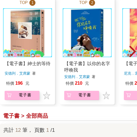
TOP
TOP
1
2
【電子書】紳士的等待
【電子書】以你的名字
【電
呼喚我
安德列．艾席蒙
著
尼克．
安德列．艾席蒙
著
196
210
2
特價
元
特價
元
特價
電子書
電子書
電子書 > 全部商品
共計
12
筆， 頁數
1
/1