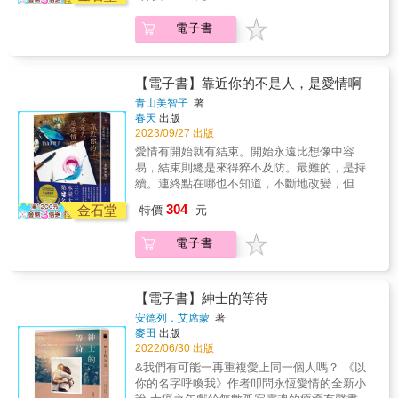
& Present [pr&eacute;znt] 1. 現在、當前 2.
禮物 當你感到疲倦時，當你快樂時，當你想
電子書
要一個改變現狀的機會時&hellip;&hellip; 這
時，一邊欣賞美麗的圖畫和文字，一邊慢慢面
對自己或許是個不錯的主意。 本書是療癒小說
家青山美智子，以知名水彩畫家U-Ku的作品藝
【電子書】靠近你的不是人，是愛情啊
術為靈感所創作的短篇特輯。 & 根據讀者和閱
青山美智子
著
讀時機的不同，閱讀本書也會有不同的風貌。
春天
出版
或許，你能發現只屬於你的小提示。非常適合
2023/09/27 出版
作為禮物送給對你而言特別的人。 &
愛情有開始就有結束。開始永遠比想像中容
易，結束則總是來得猝不及防。最難的，是持
續。連終點在哪也不知道，不斷地改變，但也
始終不變。 & 《木曜日適合來杯可可亞》、
304
金石堂
特價
元
《在樹下傳達神諭的貓》 青山美智子最新代表
作 繼2021年以《失物請洽圖書室》獲得本屋大
電子書
賞第2名，售出逾20國版權 2022年本屋大賞第2
名 《東京新聞》專欄「我的東京物語」報導推
薦！ & 尋找屬於自己色彩的你，千萬別錯過這
水彩畫般亮麗的感人故事！ & 澳洲．墨爾本 &
【電子書】紳士的等待
「我喜歡瑞，想跟妳在一起。」 當第三次見面
安德列．艾席蒙
著
回程，送我回宿舍的路上，他這麼說的時候，
麥田
出版
我無法馬上做出回答。我不知道該如何接受，
2022/06/30 出版
如何回覆。 有開始就有結束。 & 我恐懼的始終
&我們有可能一再重複愛上同一個人嗎？ 《以
都不是結束，而是「擔心可能會結束」的那些
你的名字呼喚我》作者叩問永恆愛情的全新小
不安與忐忑的時間。不是心中萌生對對方的猜