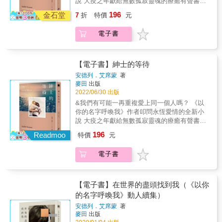
說 大疫之年獻給無數孤寂靈魂的療癒有聲書──
疑，就是多了許多原本不知道的事，或者以為
繁體中文版實體書領先全球發行！ ◎亞馬遜有
196
對方明白，對方卻完全沒搞懂。通常到了那個
金石堂
7
折
特價
元
聲書4.3分感動好評，原文有聲書由獲獎配音員
階段，只剩下一方還有熱情，還在拚命努力，
愛德華多‧巴萊里尼錄製 ◎宛如《牧羊人少年奇
另一方的感情早已冷卻。無論站在哪一方的立
電子書
幻之旅》、《我坐在琵卓河畔，哭泣。》的深
場，我總是選擇先放手。因為無論是過熱還是
刻哲思╳《愛在黎明破曉時》的真愛對話 ◎深
過冷，我都承受不住。 & 「不然，設定一段期
刻的對話、優美的文句，以及讓人著迷的南歐
限，如何？在瑞回日本之前，期間限定的交
風情 ◎歷經《以你的名字呼喚我》中的刻骨愛
【電子書】紳士的等待
往。」 & 這段事先決定好終點的關係，就像已
戀、《在世界的盡頭找到我》中超越時空的掛
安德列．艾席蒙
著
知何時會結束的電影。 這麼一來，大概彼此都
念、《愛的變奏曲》中流動的情感和身分，
麥田
出版
能不過冷也不過熱，承受得住。 那時的我，還
《紳士的等待》體現了安德列．艾席蒙已臻完
2022/06/30 出版
以為這是最適當的溫度。 & 心痛與徬徨的每個
成的愛情觀 ▍內容簡介 命運應允了我夜復一夜
&我們有可能一再重複愛上同一個人嗎？ 《以
瞬間，都在編織點綴我們的人生。 & 讀者好評
的呼喚，我們才能在此相遇。 這一次，寧可做
你的名字呼喚我》作者叩問永恆愛情的全新小
& 日本讀者★★★★★感動推薦！ & 讀完本作
出衝動的選擇，也不要在無盡的等待中虛擲光
說 大疫之年獻給無數孤寂靈魂的療癒有聲書──
後，我從中獲得了活力，心情也變得很溫暖，
陰&hellip;&hellip; 一群多年好友相約出遊，卻
繁體中文版實體書領先全球發行！ ◎亞馬遜有
結果大哭了一場。我應該幾十年來不曾因讀書
196
因船隻故障，只好暫時住在南義大利的海灘上
Readmoo
特價
元
聲書4.3分感動好評，原文有聲書由獲獎配音員
而落淚了吧。接著我馬上又開始讀起第二遍。
的豪華旅館。某個夜晚，一位優雅紳士拉烏爾
愛德華多‧巴萊里尼錄製 ◎宛如《牧羊人少年奇
──讀者Mariko & 想要熱愛自己全部的人生，不
走向他們。他把手放在其中一人受傷的肩上，
電子書
幻之旅》、《我坐在琵卓河畔，哭泣。》的深
論好壞，其實是件很難的事情，我一直是這麼
剎那間，痛苦奇蹟般地消失了。更神奇的是，
刻哲思╳《愛在黎明破曉時》的真愛對話 ◎深
想的，直到我拿起這本作品，大大地改變了我
拉烏爾與他們素未謀面，卻正確無誤地指出每
刻的對話、優美的文句，以及讓人著迷的南歐
的想法。迄今所發生的事情，包括壞事、遇到
個人的人生過往，甚至能預知未來、帶人穿越
風情 ◎歷經《以你的名字呼喚我》中的刻骨愛
的人等全都是我的寶物。本作今後也將為我將
【電子書】在世界的盡頭找到我（《以你
時空。當眾人沉醉於他的話語，唯有天性直率
戀、《在世界的盡頭找到我》中超越時空的掛
來的人生「畫稿」持續增添色彩吧！──讀者
的名字呼喚我》動人續集）
不羈的米蘭達對拉烏爾的神祕力量特別不安，
念、《愛的變奏曲》中流動的情感和身分，
Kanassi & 對自己人生重要的事情，對其他人
不僅與他針鋒相對，更當場發怒，氣沖沖離
安德列．艾席蒙
著
《紳士的等待》體現了安德列．艾席蒙已臻完
也有可能是重要的事物。 即使沒有相遇，在這
麥田
出版
開。 不久，拉烏爾邀請她一起共進午餐，打算
成的愛情觀 ▍內容簡介 命運應允了我夜復一夜
個世界上也會有其他人如自己一般重視。在這