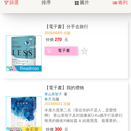
篩選
排序
圖片
條列
【電子書】分手去旅行
2026/06/05 出版
270
特價
元
電子書
Readmoo
【電子書】我的禮物
青山美智子
著
春天
出版
2024/06/21 出版
本屋大賞第二名《靠近你的不是人，是愛情
啊》 青山美智子及封面畫家U-Ku攜手打造夢幻
唯美的藝術X極短篇 & 給最寶貴、最重要的你
和我 療癒藍色系水彩畫，搭配撼動心情的故事
300
金石堂
特價
元