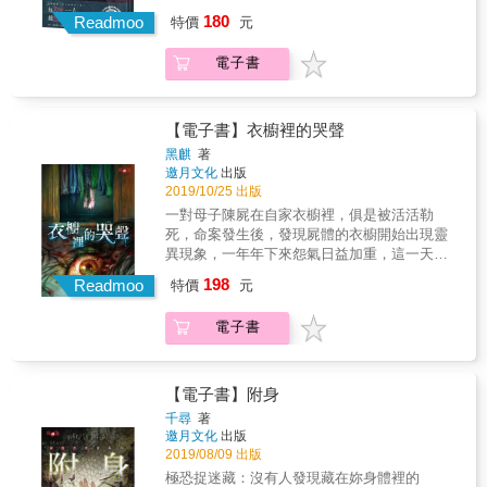
團。薇蘿妮卡斬釘截鐵告訴戴爾，根據自律機
Ghost.Y」傾力繪製封面！ 為了一個答案。 就
180
械三大原則，人偶是不可能襲擊人類的
Readmoo
特價
元
算為此付出生命也沒關係， 就算為此取人性命
&hellip;&hellip;他們唯有解開人偶存在的意義，
也無所謂。 大戰時期，法蘭肯斯坦博士發明出
才能夠挖掘出隱藏在背後的真相！ 由《這不是
電子書
自律機械人偶，從此改變人類的生活──如今街
推理，只是青春戀愛喜劇》新銳作家 木几 獻上
道上隨處可見各種人偶，店鋪中結帳的書記人
最新娛樂小說──
偶、上街採買的家務人偶、駕駛雙輪馬車的車
伕人偶、清掃馬糞的衛生人偶。它們接收命
【電子書】衣櫥裡的哭聲
令，然後又依著各自的功能，做著自己該做的
黑麒
著
事&hellip;&hellip; 此時在多爾斯市裡發生一起
邀月文化
出版
連續殺人案，死者之間毫無關聯，死狀皆被巨
2019/10/25 出版
大怪力撕開身體取走心臟，謠傳犯人是一具機
一對母子陳屍在自家衣櫥裡，俱是被活活勒
械人偶。年輕的警察戴爾於是找上法蘭肯斯坦
死，命案發生後，發現屍體的衣櫥開始出現靈
博士的女兒薇蘿妮卡，試圖解開犯罪動機的謎
異現象，一年年下來怨氣日益加重，這一天又
團。薇蘿妮卡斬釘截鐵告訴戴爾，根據自律機
有人買了這個衣櫥──宋智霖看著衣櫥裡脖子纏
198
械三大原則，人偶是不可能襲擊人類的
Readmoo
特價
元
繞著皮帶的厲鬼，忍不住尖叫出聲，忽然一條
&hellip;&hellip;他們唯有解開人偶存在的意義，
又一條皮帶瞬間鑽進他嘴裡， 失去意識前，他
才能夠挖掘出隱藏在背後的真相！ 由《這不是
電子書
聽到女人用輕柔的聲音說道──「兒子乖，不
推理，只是青春戀愛喜劇》新銳作家 木几 獻上
怕，沒事了，媽媽在這裡，不怕……」
最新娛樂小說──
【電子書】附身
千尋
著
邀月文化
出版
2019/08/09 出版
極恐捉迷藏：沒有人發現藏在妳身體裡的