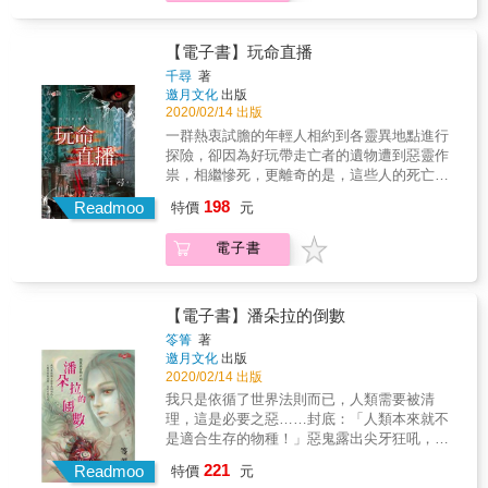
【電子書】玩命直播
千尋
著
邀月文化
出版
2020/02/14 出版
一群熱衷試膽的年輕人相約到各靈異地點進行
探險，卻因為好玩帶走亡者的遺物遭到惡靈作
祟，相繼慘死，更離奇的是，這些人的死亡直
播一一出現在沐姍的電腦上，她無法坐視不
198
Readmoo
特價
元
管，決定阻止下一樁悲劇的發生，不料她不僅
挖出了埋藏多年的驚人祕密，連自己也被鬼纏
電子書
身……女人手裡拿著被小雨丟掉的口紅，重複
問著同一句話，「我美不美？我美不美？我美
不美？」小雨聞到口紅上帶著血腥與腐臭的味
道，顫抖著道：「妳很美，妳美極了……」下
【電子書】潘朵拉的倒數
一刻，一股力量把她固定在磁磚牆上，女人笑
笭箐
著
著說：「妳也很美。」她拿起口紅塗抹著，每
邀月文化
出版
塗一筆小雨的臉上便掉下一塊皮膚，緊接著像
2020/02/14 出版
是有一把看不見的刀子從嘴角往臉頰劃去，紅
我只是依循了世界法則而已，人類需要被清
色的鮮血往下滴落，小雨的嘴巴越來越大，牙
理，這是必要之惡……封底：「人類本來就不
齒和骨頭隨著女人的大笑聲逐漸露了出來……
是適合生存的物種！」惡鬼露出尖牙狂吼，
「憑什麼最無能的人可以生活在陽光下！」他
221
Readmoo
特價
元
怒火滔天的瞪著眼前人，「該活在地底的，是