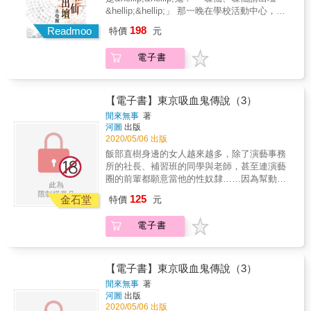
&hellip;&hellip;」 那一晚在學校活動中心，他
們七人挑戰禁忌遊戲， 過程中不知哪個問題觸
198
Readmoo
特價
元
怒了碟仙， 突然發生莫名爆裂，當場有人血流
如注搶救無效， 他們原以為離開就能得救， 可
電子書
接二連三的離奇意外讓倖存者一個個減少， 遭
死神盯上的恐懼讓眾人決定重返現場結束遊
戲， 豈料，碟仙也正在那裡等著他們的到來
&hellip;&hellip;
【電子書】東京吸血鬼傳說（3）
閒來無事
著
河圖
出版
2020/05/06 出版
飯部直樹身邊的女人越來越多，除了演藝事務
所的社長、補習班的同學與老師，甚至連演藝
圈的前輩都願意當他的性奴隸……因為幫動畫
唱了主題曲，飯部直樹意外結識了業界有名的
125
金石堂
特價
元
音樂創作人──丹波隼人，卻沒想到成名已久的
「他」竟然是個合法蘿莉……
電子書
【電子書】東京吸血鬼傳說（3）
閒來無事
著
河圖
出版
2020/05/06 出版