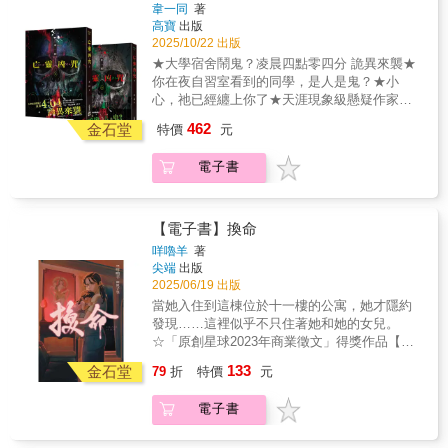
正在寢室外敲門？南磊調查後發現，怪異事件
韋一同
著
似乎都與自己的陰曆生日有關回家詢問時，爸
高寶
出版
媽卻態度異常。自己的生辰八字中，到底隱藏
2025/10/22 出版
著怎樣驚人的祕密？
★大學宿舍鬧鬼？凌晨四點零四分 詭異來襲★
你在夜自習室看到的同學，是人是鬼？★小
心，祂已經纏上你了★天涯現象級懸疑作家韋
一同，再創恐怖巔峰之作【上】「你命中註定
462
金石堂
特價
元
有一劫，無法躲避，無法化解。」大一新生南
磊，在慶祝完自己十八歲生日之後，周遭頻繁
電子書
發生詭異事件關燈後，寢室不再是他熟悉的模
樣，燈光再次亮起，卻是猩紅血色；沒有五官
的雪白人頭滾落在地板；想要回到寢室，頭頂
卻撞到一雙懸掛在空中的皮鞋，皮鞋內，好像
【電子書】換命
還有一雙腳……咚咚咚！凌晨四點零四分，有
咩嚕羊
著
誰，正在寢室外敲門？南磊調查後發現，怪異
尖端
出版
事件似乎都與自己的陰曆生日有關回家詢問
2025/06/19 出版
時，爸媽卻態度異常。自己的生辰八字中，到
當她入住到這棟位於十一樓的公寓，她才隱約
底隱藏著怎樣驚人的祕密？【下】「南磊，你
發現……這裡似乎不只住著她和她的女兒。
是在夢中，不要被迷惑，不要被迷惑……」自
☆「原創星球2023年商業徵文」得獎作品【故
從幫助室友招鬼上身後，南磊開始不斷作夢。
事簡介】離異的單親媽媽李芷怡，帶著小孩回
133
夢境中，女友小佳的身影越跑越遠，自己怎麼
金石堂
79
折
特價
元
到家鄉，暫居在高中閨密介紹的住處中。然而
追都追不到。直到精疲力竭地倒在地上後，一
入住後，總是會聽見奇怪的女人哭喊著：
道黑影卻像是等待已久般出現，迫不及待地開
電子書
「救……救我……」在這樣詭異的住處裡身心
始吸他的血。夢境中的怪物到底是什麼？又為
瀕臨崩潰的李芷怡，某次甚至差點將自己的女
何會纏上自己？陪小佳旁聽解剖課時，展臺上