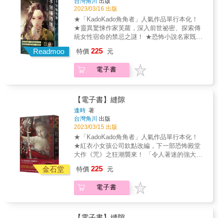
台灣角川
出版
到家人，還嚇跑論及婚嫁的男友。四處就醫都
2023/03/16 出版
沒用，到最後連左半邊的身體都無法控制，頻
★「KadoKado角角者」人氣作品單行本化！
頻想殺死自己！ 一場場詭異的惡夢，引領她走
★靈異驚悚作家芙蘿，深入前世祕密、探索傳
向住家附近公園內的貞節牌坊。 到底她與百年
統女性宿命的禁忌之謎！ ★恐怖小說名家既
前牌坊表揚的女子有何關聯？ 這其中隱含著多
晴、台灣推理推廣部版主楓雨、里爾影展亞洲
225
少不為人知的愛恨糾葛、恩怨情仇？ 她必須在
Readmoo
特價
元
唯一獲獎作家沙棠──戰慄推薦！ ★單行本獨家
左半身殺死自己之前，回溯悠久的過去，查明
收錄：精彩番外篇芙蘿的私房筆記大公開！
真相！ &copy; 2021 by 華星娛樂股份有限公司
電子書
【內容介紹】 當妳面向鏡子，看著最熟悉的那
（作者：芙蘿）
個人，卻發現自己最愛惜的臉蛋逐漸扭曲、變
形的時候&hellip;&hellip;該怎麼辦呢？ 何沐芸
是業界知名的美女整形醫生。 然而她自己的臉
【電子書】縫隙
卻逐漸失控；不但左臉迅速變化、與右臉越來
逢時
著
越不對稱，還會不自覺地抽搐、冷笑，不但嚇
台灣角川
出版
到家人，還嚇跑論及婚嫁的男友。四處就醫都
2023/03/15 出版
沒用，到最後連左半邊的身體都無法控制，頻
★「KadoKado角角者」人氣作品單行本化！
頻想殺死自己！ 一場場詭異的惡夢，引領她走
★紅衣小女孩公司欽點改編，下一部恐怖殿堂
向住家附近公園內的貞節牌坊。 到底她與百年
大作《咒》之狂潮襲來！ 「令人著迷的強大改
前牌坊表揚的女子有何關聯？ 這其中隱含著多
編潛力！」──《紅衣小女孩》系列監製陳信吉
225
少不為人知的愛恨糾葛、恩怨情仇？ 她必須在
金石堂
特價
元
「這是部充滿恐懼與絕望的作品！」──《頭
左半身殺死自己之前，回溯悠久的過去，查明
七》導演沈丹桂 ★台灣犯罪作家聯會提子墨、
真相！ &copy; 2021 by 華星娛樂股份有限公司
電子書
洪敘銘、林庭毅、海德薇──驚恐推薦！ ★單行
（作者：芙蘿）
本獨家收錄：教主向安婕真結局番外篇 & 知名
編劇作家逢時，大膽融合母愛與邪教命題，打
造《咒》後本土全新恐怖殿堂級狂潮！ & 她早
【電子書】縫隙