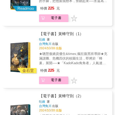
的手腳，把他製成標本，禁錮起來──永遠為自
己所有。★「KadoKado角角者」人氣連載作品
225
Readmoo
特價
元
單行本化！★【首刷限定】香香CP萬用收藏夾
（※首刷售完即無贈品）&康柏一年一度的校慶
電子書
「蜂鳴祭」，將好不容易平靜的蜂巢再次掀起
波瀾。守則頒布的任務是每年慶典的重頭戲，
爾虞我詐的分類遊戲──正式展開！今年挑戰人
性的任務是「獵捕蝴蝶」，勝者能拿到豐碩獎
【電子書】黃蜂守則（1）
勵，並對蝴蝶為所欲為。而敗者，將接受最殘
吐維
著
酷的「斷尾」懲罰。五個族群皆摩拳擦掌，人
台灣角川
出版
人各懷鬼胎。蝶伊面臨孤軍奮鬥或是信任畢尹
2024/10/30 出版
的抉擇，他最終能鬥智勝過全校，順利逃脫，
★聰慧傲嬌資優生&times;瘋狂腹黑班導師★充
還是遭人獵捕，成為被蹂躪的奴隸呢？
滿謎團、危機四伏的校園生活，即將於「蜂
巢」展開──★「KadoKado角角者」人氣連載
作品單行本化！★【首刷限定】作者繪師印簽
225
金石堂
特價
元
明信片、KadoKado角角者閱讀卷3張（※首刷
售完即無贈品）&曾目睹恩師「黃蜂」墜樓插入
電子書
旗杆而死，胡蝶伊立志成為老師，調查當年的
真相，回到校名寓意為「蜂巢」的母校康柏任
職，失去部分記憶的蝶伊驚覺校內一切皆如同
蜂巢，尤其像是工蜂般絕對服從詭異「守則」
【電子書】黃蜂守則（2）
的學生，甚至會親自擔任劊子手懲罰違規之
吐維
著
人。而以往只有學生才會收到的守則簡訊，卻
台灣角川
出版
在胡蝶伊到來後，打破這項傳統，讓他成了史
2024/10/30 出版
上第一個淪為工蜂的老師。他能否順利在不觸