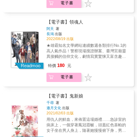
樂股份有限公司（作者：路邊攤）
電子書
將繩之以法！ ★逆子的野望，失明父親的祈
願，再也喚不回的親生子──命中注定犧牲的天
命之子？不，他要逆轉一切，救助他人之際，
自己也要活下來！ ★在人間抓不到凶嫌？別擔
【電子書】領魂人
心，領魂人會下到地府查水表，揪出壞蛋元神
阿天
著
宮！ ★隨書贈：「暗藏玄機」雙面彩色拉頁
長鴻
出版
X1（272mm&times;210mm） 警校吊車尾畢業
2022/08/19 出版
帶天命刑警： ?繼承家業當【乩童】 ?父命難
★雄霸知名文學網站連續數週各類排行No.1的
違當【警察】 當案子膠著，冤魂暴走，正義失
高人氣作品！警察現場搜證辦案、臺灣宮廟靈
蹤，科學辦案陷入死局&hellip;&hellip; 就靠
異接觸的信仰文化，劇情寫實驚悚又富含趣
「他」──領魂人 領魂進三界，穿梭陰陽界！
味，讀者連連敲碗大喊適合拍成真人電影版！
180
打擊犯罪、降妖除魔！ [故事簡介] 有誰第一天
Readmoo
特價
元
★刑偵作家阿天＋人氣繪師橘子鹼，雙星搭檔
上班就曠職，還要上司革職自己的？ 令涼──這
出擊：信不信由你，不論地上還地下，壞人終
個名字怪怪的慵懶青年，還真是這麼想的。 家
電子書
將繩之以法！ ★逆子的野望，失明父親的祈
裡開宮廟，從小耳濡目染父親令騰然被真武大
願，再也喚不回的親生子──命中注定犧牲的天
帝上身，驅邪降魔， 他的願望是繼承家業當乩
命之子？不，他要逆轉一切，救助他人之際，
童，但父命難為，便混了個警校及格邊緣畢
自己也要活下來！ ★在人間抓不到凶嫌？別擔
【電子書】鬼新娘
業， 結果報到當日未到，還讓老鳥學長上門逮
心，領魂人會下到地府查水表，揪出壞蛋元神
千尋
著
人！ 如此劣等生竟分發到輕軌分局新成立的特
宮！ ★隨書贈：「暗藏玄機」雙面彩色拉頁
邀月文化
出版
殊專案小組， 身為組長的楊辰修跟學長們一樣
X1（272mm&times;210mm） 警校吊車尾畢業
2021/02/03 出版
甚感不解， 一群人來到令家尋人，卻恰巧看見
帶天命刑警： ?繼承家業當【乩童】 ?父命難
用仇人的鮮血，來佈置這場婚禮……急診室的
令騰然為人驅邪失敗， 被鬼附身的女子頓時暴
違當【警察】 當案子膠著，冤魂暴走，正義失
病床上，一個穿著鳳冠霞帔，頭蓋紅色喜帕的
走，幾個大男人都制伏不了， 直到一臉威狠、
蹤，科學辦案陷入死局&hellip;&hellip; 就靠
女子坐在男人身上，隨著她慢慢俯下身，男人
散發藍光的令涼出現，一句話就去除了女子身
「他」──領魂人 領魂進三界，穿梭陰陽界！
嚇得不斷尖叫掙扎。掙扎間，她臉上的喜帕被
上的邪物。 被神明上身的令涼讓楊辰修大開眼