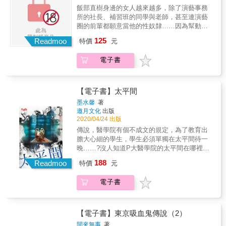
飯部直樹身邊的女人越來越多，除了演藝事務
所的社長、補習班的同學與老師，甚至連演藝
圈的前輩都願意當他的性奴隸……因為幫動畫
唱了主題曲，飯部直樹意外結識了業界有名的
125
Readmoo
特價
元
音樂創作人──丹波隼人，卻沒想到成名已久的
「他」竟然是個合法蘿莉……
電子書
【電子書】太平間
墨水馨
著
邀月文化
出版
2020/04/24 出版
傳說，醫學院有個不成文的規定，為了教育出
膽大心細的學生，學生必須單獨在太平間待一
晚……?沒人知道P大醫學院的太平間在哪裡，
那裡是特別課程的教室，也是引發滅校傳說的
188
Readmoo
特價
元
可怕之地，所有接到通知參與特別課程的學生
都一一失蹤，前往太平間打探消息的人也變成
電子書
屍體……?兩個女生結伴前往太平間尋找失蹤的
男友，陰森森的屋子裡一片黑暗，兩人感受到
更寒凍的氣息撲面而來，角落的推床上有白布
蓋住，上面形成人體隆起的模樣，方秀娥跑到
【電子書】東京吸血鬼傳說（2）
推床邊，一把拉開白布，卻突然驚聲大喊，放
閒來無事
著