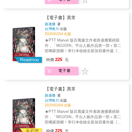
魔界的世界，還變成一個小小的惡魔。來，可
愛的人類啊。將你們的絕望獻給「惡魔
（我）」吧。「──好想回去──」「我」對夢中
那個光明的世界充滿嚮往。於是某天，我義無
【電子書】異常
反顧地跳進出現在眼前的「召喚門」。當
路邊攤
著
「我」再次睜開眼，竟轉生成人類的嬰兒型
台灣角川
出版
態。那裡是名為「聖王國」，與自己曾經渴望
2025/02/04 出版
回去的世界截然不同的人類世界。儘管還是惡
★PTT Marvel 版百萬爆文作者路邊攤重磅新
魔之身，此刻只是脆弱的嬰兒讓「我」無比恐
作，「MOJOIN」平台人氣作品第一部＋第二
懼。必須隱瞞自己的惡魔身分才行
部獨家授權！單行本收錄全新加寫番外篇《歡
──©Harunohi Biyori / Umiu geso / Kodansha
迎加入異常》！★「在她眼中我可能只是個住
225
Ltd.
Readmoo
特價
元
在對面的普通學生，但實際上我卻是掌握了所
有人把柄的異常者&hellip;&hellip;」&大學生少
電子書
彬有個不為人知的祕密，習慣在深夜三點偷溜
出門，前往對面只限女性居住的社區垃圾場，
把住戶丟的垃圾袋偷偷帶回家。透過別人的垃
圾來深入了解對方的生活，正是少彬的異常癖
【電子書】異常
好。這一晚，他撞見一名年輕漂亮的女孩來丟
路邊攤
著
垃圾，在她離去後立刻接收走垃圾袋。卻在打
台灣角川
出版
開後感受到他從未體驗的狂喜，因為垃圾袋裡
2025/02/04 出版
藏著女體的斷肢。少彬著迷於斷肢之美，開始
★PTT Marvel 版百萬爆文作者路邊攤重磅新
每夜守候，期待女孩繼續丟棄屍體剩下的部
作，「MOJOIN」平台人氣作品第一部＋第二
位，滿足他那日益膨脹的異常癖。手臂、大
部獨家授權！單行本收錄全新加寫番外篇《歡
腿、乳房、內臟&hellip;&hellip;直到屍體最後一
迎加入異常》！★「在她眼中我可能只是個住
225
個部位──頭顱出現後，少彬卻震驚地發現，屍
金石堂
特價
元