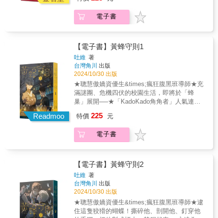
在對面的普通學生，但實際上我卻是掌握了所
體的長相與那位棄屍的女孩長得一模一樣。他
有人把柄的異常者&hellip;&hellip;」&大學生少
看見的神祕女孩，是正在分割自己屍體的恐怖
電子書
彬有個不為人知的祕密，習慣在深夜三點偷溜
厲鬼？還是一個前所未見的異常殺人魔？
出門，前往對面只限女性居住的社區垃圾場，
把住戶丟的垃圾袋偷偷帶回家。透過別人的垃
圾來深入了解對方的生活，正是少彬的異常癖
【電子書】黃蜂守則1
好。這一晚，他撞見一名年輕漂亮的女孩來丟
吐維
著
垃圾，在她離去後立刻接收走垃圾袋。卻在打
台灣角川
出版
開後感受到他從未體驗的狂喜，因為垃圾袋裡
2024/10/30 出版
藏著女體的斷肢。少彬著迷於斷肢之美，開始
★聰慧傲嬌資優生&times;瘋狂腹黑班導師★充
每夜守候，期待女孩繼續丟棄屍體剩下的部
滿謎團、危機四伏的校園生活，即將於「蜂
位，滿足他那日益膨脹的異常癖。手臂、大
巢」展開──★「KadoKado角角者」人氣連載
腿、乳房、內臟&hellip;&hellip;直到屍體最後一
作品單行本化！★【首刷限定】作者繪師印簽
225
個部位──頭顱出現後，少彬卻震驚地發現，屍
Readmoo
特價
元
明信片、KadoKado角角者閱讀卷3張（※首刷
體的長相與那位棄屍的女孩長得一模一樣。他
售完即無贈品）&曾目睹恩師「黃蜂」墜樓插入
看見的神祕女孩，是正在分割自己屍體的恐怖
電子書
旗杆而死，胡蝶伊立志成為老師，調查當年的
厲鬼？還是一個前所未見的異常殺人魔？
真相，回到校名寓意為「蜂巢」的母校康柏任
職，失去部分記憶的蝶伊驚覺校內一切皆如同
蜂巢，尤其像是工蜂般絕對服從詭異「守則」
【電子書】黃蜂守則2
的學生，甚至會親自擔任劊子手懲罰違規之
吐維
著
人。而以往只有學生才會收到的守則簡訊，卻
台灣角川
出版
在胡蝶伊到來後，打破這項傳統，讓他成了史
2024/10/30 出版
上第一個淪為工蜂的老師。他能否順利在不觸
★聰慧傲嬌資優生&times;瘋狂腹黑班導師★逮
犯禁令的前提下，與菁英學生們周旋，並解開
住這隻狡猾的蝴蝶！撕碎他、剖開他、釘穿他
種種謎團呢？