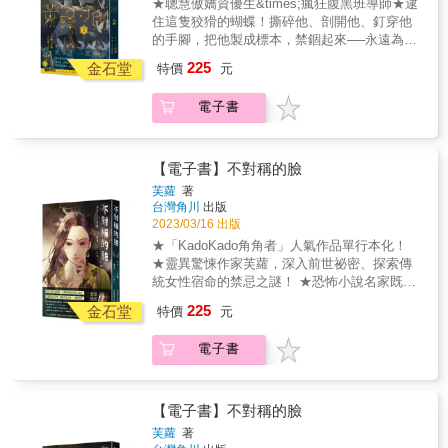
★聰慧傲嬌資優生&times;瘋狂腹黑班導師★逮
犯禁令的前提下，與菁英學生們周旋，並解開
住這隻狡猾的蝴蝶！撕碎他、剖開他、釘穿他
種種謎團呢？
的手腳，把他製成標本，禁錮起來──永遠為自
己所有。★「KadoKado角角者」人氣連載作品
225
金石堂
特價
元
單行本化！★【首刷限定】香香CP萬用收藏夾
（※首刷售完即無贈品）&康柏一年一度的校慶
電子書
「蜂鳴祭」，將好不容易平靜的蜂巢再次掀起
波瀾。守則頒布的任務是每年慶典的重頭戲，
爾虞我詐的分類遊戲──正式展開！今年挑戰人
性的任務是「獵捕蝴蝶」，勝者能拿到豐碩獎
【電子書】不對稱的臉
勵，並對蝴蝶為所欲為。而敗者，將接受最殘
芙蘿
著
酷的「斷尾」懲罰。五個族群皆摩拳擦掌，人
台灣角川
出版
人各懷鬼胎。蝶伊面臨孤軍奮鬥或是信任畢尹
2023/03/16 出版
的抉擇，他最終能鬥智勝過全校，順利逃脫，
★「KadoKado角角者」人氣作品單行本化！
還是遭人獵捕，成為被蹂躪的奴隸呢？
★靈異驚悚作家芙蘿，深入前世祕密、探索傳
統女性宿命的禁忌之謎！ ★恐怖小說名家既
晴、台灣推理推廣部版主楓雨、里爾影展亞洲
225
金石堂
特價
元
唯一獲獎作家沙棠──戰慄推薦！ ★單行本獨家
收錄：精彩番外篇芙蘿的私房筆記大公開！
電子書
【內容介紹】 當妳面向鏡子，看著最熟悉的那
個人，卻發現自己最愛惜的臉蛋逐漸扭曲、變
形的時候&hellip;&hellip;該怎麼辦呢？ 何沐芸
是業界知名的美女整形醫生。 然而她自己的臉
【電子書】不對稱的臉
卻逐漸失控；不但左臉迅速變化、與右臉越來
芙蘿
著
越不對稱，還會不自覺地抽搐、冷笑，不但嚇