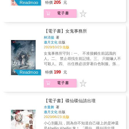
205
打擊犯罪、降妖除魔！ [故事簡介] 有誰第一天
Readmoo
特價
元
搧飛，露出了正臉。她的臉是骷髏的模樣，眼
界，學長們更是眼睛發亮── 「這種會驅邪避
上班就曠職，還要上司革職自己的？ 令涼──這
睛的地方嵌著兩顆欲掉不掉的眼珠子，她正在
凶、能化險為夷的咖，不拉來當警察不行！」
個名字怪怪的慵懶青年，還真是這麼想的。 家
電子書
哈哈大笑，在牙齒開合間，黑色的霧氣不斷往
原本只想為神明辦事、穿梭陰陽救人斬魔，不
裡開宮廟，從小耳濡目染父親令騰然被真武大
男人臉上噴去…… 葉子深和三名富家子在沒落
想當死公務員， 但在眾人的說服下，令涼決定
帝上身，驅邪降魔， 他的願望是繼承家業當乩
古城相遇，得知他們來此，有人是為了玩樂，
試看看能拯救更多人的警察這個職業。 然而，
童，但父命難為，便混了個警校及格邊緣畢
有人是為了撿到冥婚紅包的表弟，依照大師指
一個個變態殺人狂比鬼更殘暴恐怖、更會逃竄
【電子書】女鬼事務所
業， 結果報到當日未到，還讓老鳥學長上門逮
示行動，卻不料一人搭訕路邊美女遇到鬼，雙
隱匿， 透過令涼天賦異稟的領魂能力，塵封許
林清揚
著
人！ 如此劣等生竟分發到輕軌分局新成立的特
手被灼傷，更夢到上吊自盡的鬼新娘，自己跟
久的懸案一一解封！ 犧牲若是必然，那起碼要
邀月文化
出版
殊專案小組， 身為組長的楊辰修跟學長們一樣
著吊死，一人被扯斷雙腿，滿身割傷，同樣夢
值得。 既然帶有天命來到這個世界上，那我就
2020/10/23 出版
甚感不解， 一群人來到令家尋人，卻恰巧看見
見了鬼新娘，葉子深與剩餘的一人不約而同也
做吧！
女鬼事務所守則：一、 不准接觸生前認識的
令騰然為人驅邪失敗， 被鬼附身的女子頓時暴
夢見了「她」，這才發現，他們是死是活，全
人。二、 禁止尋找生前記憶。三、 只能嚇人不
走，幾個大男人都制伏不了， 直到一臉威狠、
看前世與「她」結下的是善緣或惡緣……
可殺人。四、 出任務必須穿著白色制服。孫紅
散發藍光的令涼出現，一句話就去除了女子身
媚表示，她真的不是故意要違規，根本是系統
上的邪物。 被神明上身的令涼讓楊辰修大開眼
199
Readmoo
特價
元
有問題，她要嚇唬的目標竟是她的學長！每跟
界，學長們更是眼睛發亮── 「這種會驅邪避
他講一句話，她就想起一些事，每跟他相處一
凶、能化險為夷的咖，不拉來當警察不行！」
電子書
秒，她就想起她對他的心意……兩個人……不
原本只想為神明辦事、穿梭陰陽救人斬魔，不
對，一人一鬼在一起，她只有滿滿幸福感，橫
想當死公務員， 但在眾人的說服下，令涼決定
看豎看學長都不是會幹壞事而需要女鬼嚇唬報
試看看能拯救更多人的警察這個職業。 然而，
復的人，偏偏她卻領到了任務，還有不歸事務
一個個變態殺人狂比鬼更殘暴恐怖、更會逃竄
【電子書】碟仙碟仙請出壇
所管的女鬼要殺他，欸欸，搞清楚啊，學長是
隱匿， 透過令涼天賦異稟的領魂能力，塵封許
水曼舞
著
她的目標，歸她管好嗎？
久的懸案一一解封！ 犧牲若是必然，那起碼要
邀月文化
出版
值得。 既然帶有天命來到這個世界上，那我就
2020/06/23 出版
做吧！
小心別亂玩，因為你不知道自己碰上的是神還
是&hellip;&hellip;鬼！ 「碟仙、碟仙請出壇