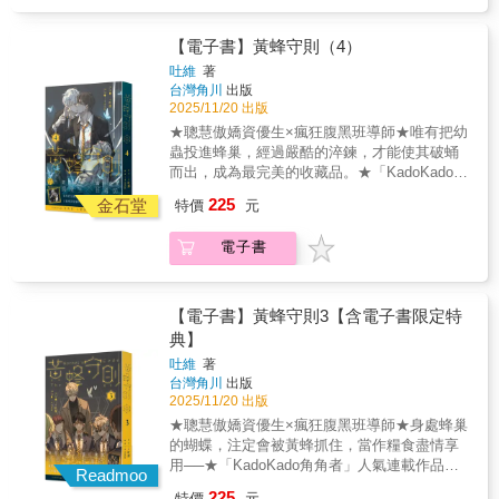
些資訊能有所幫助─《邊境檔案室》。
接踵而至，又同時暗藏逆轉契機，幕後之人究
失》《詭麗伏行、瘋狂與N的到來》《紛至沓
竟是敵是友？時隔多年，旗杆再次貫穿一具軀
來、焦慮與門的蠶食》「窺探未知是本能，亦
體，宛如當年「黃蜂」墜亡的場景重現。DNA
【電子書】黃蜂守則（4）
是足以招致毀滅的惡魔低語。」「但過度的無
檢測結果顯示無頭屍竟是胡蝶伊！與此同時，
吐維
著
知卻同樣能讓人類文明陷入危難。」我們不是
手機傳來新指令──最後審判。真相與謊言交織
台灣角川
出版
深層政府、不是秘密宗教、更不是光明會，事
成一個巨大的棋盤，所有人都是棋子，無法逃
2025/11/20 出版
實上，我們是一個研究單位。這座島或許就是
離守則擺布，畢尹將主宰棋局，抑或滿盤皆
★聰慧傲嬌資優生×瘋狂腹黑班導師★唯有把幼
人類世界與另一個異端世界最多交集之地，是
輸？©wenjuchou
蟲投進蜂巢，經過嚴酷的淬鍊，才能使其破蛹
理智的人類文明，與瘋狂無序之世的「邊
而出，成為最完美的收藏品。★「KadoKado角
境」，研究「邊境」與我們的關聯，就是我們
角者」人氣連載作品單行本化！★【首刷限
的責任。當你/妳打開這份檔案，會發現這是一
225
金石堂
特價
元
定】絕境之吻典藏畫（※首刷售完即無贈品）
份屬於台灣的圖鑑，裏頭描述著與我們習習相
「特別守則•最後審判」就此拉開序幕──插在旗
關、卻令人陌生膽寒的存在。在克蘇魯神祇、
電子書
杆上的無頭屍、困於玻璃缸內的身影，哪個是
生物的知識下，可能發生理智崩潰、可能深受
真正的胡蝶伊？誰又是悲劇的始作俑者？調查
啟發、可能不屑一顧，但當危機降臨，或許這
正爭分奪秒進行，團隊卻驚現背叛者，而守則
些資訊能有所幫助─《邊境檔案室》。
的起源與真相，也終於浮出水面，一切都被幕
【電子書】黃蜂守則3【含電子書限定特
後黑手玩弄於股掌之上……正反雙方辯論後，
典】
將由全校學生投票裁決，若有罪票數多於無
吐維
著
罪，蝶伊將被製成標本！最後審判既已開始，
台灣角川
出版
誰也不能置身事外，所有人的抉擇，都將化為
2025/11/20 出版
致命一擊，眾人會攜手擊碎蜂巢的限制，或是
★聰慧傲嬌資優生×瘋狂腹黑班導師★身處蜂巢
共赴滅亡？©wenjuchou
的蝴蝶，注定會被黃蜂抓住，當作糧食盡情享
用──★「KadoKado角角者」人氣連載作品單
Readmoo
行本化！★【首刷限定】棋局主宰小海報（※
225
特價
元