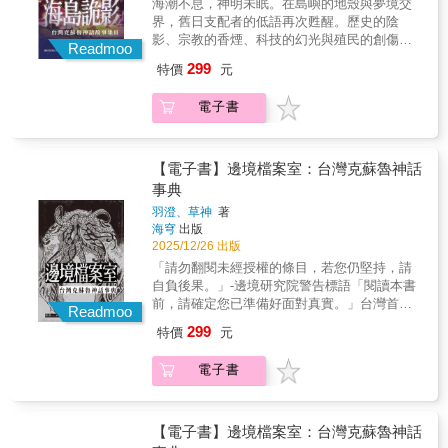
海潮不息，神明未眠。在島嶼的地殼與夢境交
共同譜曲西太平洋海島專屬克蘇魯神話故事集
界，舊日支配者的低語再次甦醒。歷史的陰
【篇目收錄】 1〈伊塔庫亞：張義彬失蹤事件
影、宗教的香煙、科技的幻光與殖民的創傷交
調查報告〉 作者｜綺羅 暴風雪掩埋的不只
Readmoo
織─這片土地的每一道裂縫，都是通往異界的
是山路，還有真相。 2 〈芭絲特的家〉 作者
299
特價
元
門。《海島詭影》承繼《2026克蘇魯神話月
｜言雨 當「貓」成為信仰的媒介，溫柔與殘
曆》的十二篇極短篇，每一篇都延展為六千至
酷僅隔一層薄紗。 3 〈棄子：關於尉官卡薩‧西
電子書
一萬字的完整小說，十二位作家各自以島嶼的
斯科的書信與審判〉 作者｜靜川 被遺棄的
歷史與文化為座標，將外神與舊日支配者重織
不只是人，更是人性的最後一道防線。 4 〈奈
進民俗、宗教、戰爭與現代社會之中。從神像
亞拉托提普的玩笑〉 作者｜卡巴 笑聲迴盪
轉動的海邊漁村、崩解的戰火記憶、廢墟般的
【電子書】邊境檔案室：台灣克蘇魯神話
在夢與現實的罅隙，那究竟是祂的玩笑，還是
科技之都，到廟會、遶境、稻田與礦坑深處的
事典
啟示？ 5 〈新生〉 作者｜三隻貓 生命的誕
低鳴─恐懼不再遙遠，而是被土地滋養的神話新
生，本就是一場違反自然的奇蹟。 6〈第六
羽澄、草神
著
生。這是一場關於信仰與失落的島嶼考古，也
人〉 作者｜陳奐羽 當科學遇上未知，理性
海穹
出版
是一部以「台灣」為經、「宇宙」為緯的恐懼
是最後一個離開實驗室的東西。 7 〈幸福婚姻
2025/12/26 出版
詩篇。當夜潮退去，你是否還能分辨，腳下所
守則〉 作者｜大獵蜥 愛情是溫柔的陷阱，
「請勿翻閱未經授權的條目，若您仍堅持，請
立的這座島，是否仍屬於人類？【婆娑海島 詭
而婚姻，只是更深的結界。 8 〈崩解是什麼顏
自負後果。」-邊境研究院警告標語「閱讀本書
影現形】洛夫克拉夫特影響力無遠弗屆的『克
色〉 作者｜石頭書 當光線崩裂，色彩失
前，請確定您已準備好面對真實。」台灣首位
蘇魯神話』薈萃在地作家、畫家無盡綿延的想
Readmoo
序，真相才開始顯形。 9 〈冬卯之影〉 作者
克蘇魯神話作家羽澄 × 大手魅力繪師草神-共同
像力共同譜曲西太平洋海島專屬克蘇魯神話月
299
特價
元
｜aaaaa 在永夜之下，所有誓言都會發霉成
開啟屬於島嶼的宇宙恐怖紀錄檔案！從「阿撒
曆故事集【篇目收錄】1〈門與鑰〉作者｜卡巴
夢。 10 〈這只是一個諧音故事〉 作者｜羽澄
托斯」到「奈亞」，《邊境檔案室》以「政府
在禁書與光影之間，知識打開的每一扇門，都
電子書
語言是最古老的詛咒，發音的那一刻，你已經
收治機構機密文件」的形式重構各種舊日支配
是通往深淵的鑰匙。2〈康熙六十年平賊軼事〉
召喚了祂。 11 〈To the END of ALL〉 作者
者、外神與古神的存在，每一篇報告皆以嚴密
作者｜綺羅當泥土開始呼吸，歷史也學會了模
｜蝕鈴、子藝 在絕望的盡頭，祂們仍相互凝
的理性與冷峻筆法，紀錄理智崩解前的瞬間，
仿人類的形狀。3〈喙鬚媽〉作者｜陳奐羽浪濤
視，等待終焉的火光。 12 〈惡火≒難掩之
真實與虛構在紙上交疊，形成一部足以讓人懷
【電子書】邊境檔案室：台灣克蘇魯神話
呼喚的，不只是祈願，而是被海遺忘的名字。
情〉 作者｜幾希 當世界燃燒殆盡，唯有情感
疑現實的島嶼神話總覽。這是融合洛式神話 ×