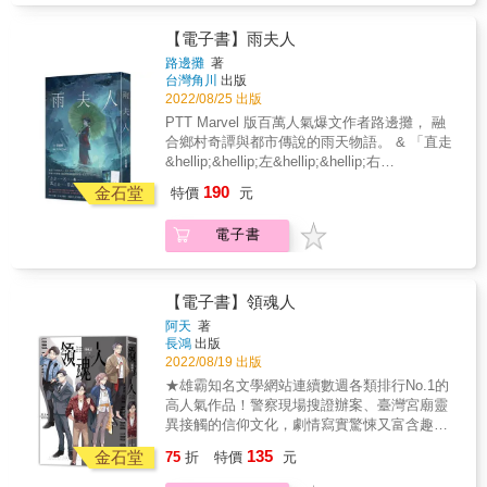
同，比一般觀音多了兩隻手，身側兩隻手各拿
將一把畫著和服女子畫像的紙傘借給同學，同
刀與劍，從腹中伸出的小手則懷抱著嬰兒，嬰
學竟在當晚失蹤，隔天早上被發現陳屍在路邊
【電子書】雨夫人
兒吸吮真尊胸膛的母乳。而信奉此教的母親
的水窪裡，神祕紙傘卻不翼而飛。 五年後，相
路邊攤
著
們，全都虔誠地希望孩子可以改過向善，回到
同的事件再次上演，一名女孩在失蹤前跟那把
台灣角川
出版
家庭，沒想到卻一一面臨喪子悲劇。 蘇方琪決
紙傘一起被目擊到。子曜不希望五年前的悲劇
2022/08/25 出版
心潛入道場，她想知道這個新興宗教來自何
再次上演，於是和失蹤女孩的姊姊一起追查，
PTT Marvel 版百萬人氣爆文作者路邊攤， 融
方？又為什麼會有這麼多信徒的子女喪生？這
來到了當地盛行「雨夫人」怪談的佳元村。兩
合鄉村奇譚與都市傳說的雨天物語。 & 「直走
是意外巧合，還是被稱作「向老師」的教主向
人必須在下一場雨來臨前，揭開雨夫人的真
&hellip;&hellip;左&hellip;&hellip;右
安婕，操縱鬼神，蓄意為之&hellip;&hellip;？ &
相，救回失蹤的女孩！ & 收錄《雨夫人》全
&hellip;&hellip;再直走&hellip;&hellip;要去雨夫
&copy;逢時 &
190
文、新年番外篇，並加寫新番外篇〈在那之後
金石堂
特價
元
人那裡&hellip;&hellip;」 & 來路不明的紙傘
的雨天〉。 Copyright &copy; 2021 by華星娛
上，繪有名為「雨夫人」的女子。 淒美的臉
樂股份有限公司（作者：路邊攤）
電子書
龐、濺血般黑底紅點的和服，是雨天的索命信
號。 & 五年前的一個雨天，子曜從打工的店裡
將一把畫著和服女子畫像的紙傘借給同學，同
學竟在當晚失蹤，隔天早上被發現陳屍在路邊
【電子書】領魂人
的水窪裡，神祕紙傘卻不翼而飛。 五年後，相
阿天
著
同的事件再次上演，一名女孩在失蹤前跟那把
長鴻
出版
紙傘一起被目擊到。子曜不希望五年前的悲劇
2022/08/19 出版
再次上演，於是和失蹤女孩的姊姊一起追查，
★雄霸知名文學網站連續數週各類排行No.1的
來到了當地盛行「雨夫人」怪談的佳元村。兩
高人氣作品！警察現場搜證辦案、臺灣宮廟靈
人必須在下一場雨來臨前，揭開雨夫人的真
異接觸的信仰文化，劇情寫實驚悚又富含趣
相，救回失蹤的女孩！ & 收錄《雨夫人》全
味，讀者連連敲碗大喊適合拍成真人電影版！
135
文、新年番外篇，並加寫新番外篇〈在那之後
金石堂
75
折
特價
元
★刑偵作家阿天＋人氣繪師橘子鹼，雙星搭檔
的雨天〉。 Copyright &copy; 2021 by華星娛
出擊：信不信由你，不論地上還地下，壞人終