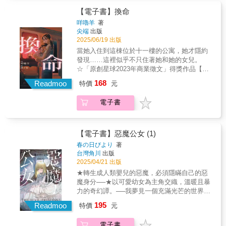
兒押入水盆中溺斃，好在鄰居警官撞見後把小
的大體老師突然伸手拉住了他。冰冷的屍體想
女孩救起，並從警官口中得知當年他也經手過
【電子書】換命
要告訴他什麼？一切詭異事件的起源，深埋十
與李芷怡母女相似的懸案？一場不知何時能結
咩嚕羊
著
一年的真相，終於要破土而出。
束的夢魘，一樁未得平反的血債，這次「祂」
尖端
出版
必要有罪之人血債血償——
2025/06/19 出版
當她入住到這棟位於十一樓的公寓，她才隱約
發現……這裡似乎不只住著她和她的女兒。
☆「原創星球2023年商業徵文」得獎作品【故
事簡介】離異的單親媽媽李芷怡，帶著小孩回
168
Readmoo
特價
元
到家鄉，暫居在高中閨密介紹的住處中。然而
入住後，總是會聽見奇怪的女人哭喊著：
電子書
「救……救我……」在這樣詭異的住處裡身心
瀕臨崩潰的李芷怡，某次甚至差點將自己的女
兒押入水盆中溺斃，好在鄰居警官撞見後把小
女孩救起，並從警官口中得知當年他也經手過
【電子書】惡魔公女 (1)
與李芷怡母女相似的懸案？一場不知何時能結
春の日びより
著
束的夢魘，一樁未得平反的血債，這次「祂」
台灣角川
出版
必要有罪之人血債血償——
2025/04/21 出版
★轉生成人類嬰兒的惡魔，必須隱瞞自己的惡
魔身分──★以可愛幼女為主角交織，溫暖且暴
力的奇幻譚。──我夢見一個充滿光芒的世界。
家人、學校、朋友、電車、公車、電影、書
195
Readmoo
特價
元
籍。「我」在光的世界中成長……最後在白色
房間裡被黑暗吞噬。夢醒之後，我來到被稱為
電子書