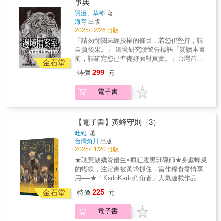
事典
4〈彎犬〉作者｜三隻貓時間在轉角凝結成血
仍在灰燼中閃爍。 特別收錄篇：〈Lin
台灣在地文化 × 官方檔案書寫的禁書，亦是羽
跡，那些想改變過去的人，終會被獵回原點。
羽澄、草神
著
Mei&#39;s Will〉 作者｜馬立 當虛擬人格
澄筆下「台灣克蘇魯三部曲」的百科原典。當
5〈夢死火燒島〉作者｜石頭書戲劇結束時，掌
海穹
出版
開始夢見祂，螢幕的光會不會也變成信號？
研究員翻開這份機密文件，你將在理智的邊
聲仍在回響--因為觀眾全都還沒醒來。6〈巨大
2025/12/26 出版
【內容摘要】 ◎ 以全台創作者群像呈現的克蘇
界，看見島嶼的另一個面貌。當研究員打開機
的轟鳴〉作者｜楊勝博當炸裂的光吞沒城市，
「請勿翻閱未經授權的條目，若您仍堅持，請
魯神話新世代作品集 ◎ 改編自2024 年度話題
密文件，你將在理智邊緣，看見島嶼的另一個
人類的語言化作宇宙的雜訊。7〈七星〉作者｜
自負後果。」-邊境研究院警告標語「閱讀本書
作《克蘇魯神話月曆》原創短篇 ◎ 收錄12篇小
真相。◎台灣第一部以政府機密檔案體裁呈現
羽澄愛與信仰交織的蛛網裡，每一條線都通往
前，請確定您已準備好面對真實。」台灣首位
說＋特別篇，全新篇章延展
的克蘇魯神話設定集◎收錄超過50+ 條精心撰
金石堂
死亡的彼端。8〈採硫日記〉作者｜大獵蜥火焰
克蘇魯神話作家羽澄 × 大手魅力繪師草神-共同
寫的異界條目◎羽澄撰文 × 草神繪圖全書 50+
299
特價
元
下的島嶼在顫抖，地底的呼吸正在等待下一場
開啟屬於島嶼的宇宙恐怖紀錄檔案！從「阿撒
幅極異插畫◎同步串聯羽澄「台灣克蘇魯三部
點燃。9〈空蟬〉作者｜靜川蟬鳴之下埋藏的不
托斯」到「奈亞」，《邊境檔案室》以「政府
曲」的世界架構：《無以名狀、恐懼及貓的消
電子書
只是屍體，還有被換殼的人性。10〈華服 ≒ 空
收治機構機密文件」的形式重構各種舊日支配
失》《詭麗伏行、瘋狂與N的到來》《紛至沓
無襯托〉作者｜幾希當神化作科技的幻象，美
者、外神與古神的存在，每一篇報告皆以嚴密
來、焦慮與門的蠶食》「窺探未知是本能，亦
與虛無終將同穿一件皮囊。11〈心相〉作者｜
的理性與冷峻筆法，紀錄理智崩解前的瞬間，
是足以招致毀滅的惡魔低語。」「但過度的無
aaaaa在信仰與慾望的交界處，眾人膜拜的黑山
真實與虛構在紙上交疊，形成一部足以讓人懷
【電子書】黃蜂守則（3）
知卻同樣能讓人類文明陷入危難。」我們不是
羊正注視著自己。12〈遊行〉作者｜Nick
疑現實的島嶼神話總覽。這是融合洛式神話 ×
深層政府、不是秘密宗教、更不是光明會，事
吐維
著
Eldritch當鼓聲響起，夢與現實開始交換位置--
台灣在地文化 × 官方檔案書寫的禁書，亦是羽
台灣角川
出版
實上，我們是一個研究單位。這座島或許就是
而祂，正走在我們之中。◎ 十二位作家，十二
澄筆下「台灣克蘇魯三部曲」的百科原典。當
2025/11/20 出版
人類世界與另一個異端世界最多交集之地，是
則以台灣為舞台的宇宙恐怖故事◎ 改編自
研究員翻開這份機密文件，你將在理智的邊
理智的人類文明，與瘋狂無序之世的「邊
★聰慧傲嬌資優生×瘋狂腹黑班導師★身處蜂巢
《2026 克蘇魯神話月曆：海島詭影》完整擴寫
界，看見島嶼的另一個面貌。當研究員打開機
境」，研究「邊境」與我們的關聯，就是我們
的蝴蝶，注定會被黃蜂抓住，當作糧食盡情享
篇章◎ 每篇小說延展至 6,000-10,000 字，重現
密文件，你將在理智邊緣，看見島嶼的另一個
的責任。當你/妳打開這份檔案，會發現這是一
用──★「KadoKado角角者」人氣連載作品單
歷史、信仰與未知的交錯◎ 延續《群星歸位》
真相。◎台灣第一部以政府機密檔案體裁呈現
份屬於台灣的圖鑑，裏頭描述著與我們習習相
行本化！★【首刷限定】棋局主宰小海報（※
架構，構
225
的克蘇魯神話設定集◎收錄超過50+ 條精心撰
金石堂
特價
元
關、卻令人陌生膽寒的存在。在克蘇魯神祇、
首刷售完即無贈品）眾所矚目的自治會選舉即
寫的異界條目◎羽澄撰文 × 草神繪圖全書 50+
生物的知識下，可能發生理智崩潰、可能深受
將來臨，唯有成為會長，才能從機密中查清父
幅極異插畫◎同步串聯羽澄「台灣克蘇魯三部
電子書
啟發、可能不屑一顧，但當危機降臨，或許這
親的死因，畢尹立誓非贏不可，危機與阻礙卻
曲」的世界架構：《無以名狀、恐懼及貓的消