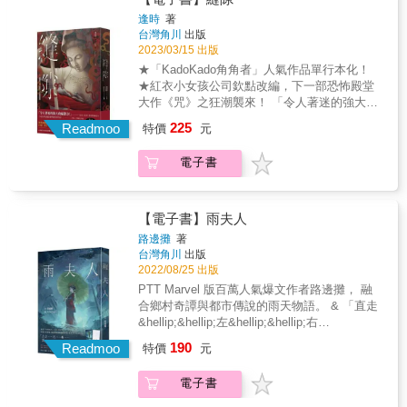
就不再與人談論女兒，也不再懷抱希望，但為
逢時
著
什麼在這個拼湊著各宗教脈絡而生的畸型信仰
台灣角川
出版
之下，她仍然潸然淚下，是不是因為把她們凝
2023/03/15 出版
聚在這裡的，都是做母親心底最深的自責與恐
★「KadoKado角角者」人氣作品單行本化！
懼？ & 城市裡每天都有逃家少年、少女因為吸
★紅衣小女孩公司欽點改編，下一部恐怖殿堂
毒、飆車、打架而意外死亡，沒有社會新聞注
大作《咒》之狂潮襲來！ 「令人著迷的強大改
意，連警方都速速結案。 任職於高風險青少年
編潛力！」──《紅衣小女孩》系列監製陳信吉
225
關懷機構的中年女社工蘇方琪，卻在會議上察
Readmoo
特價
元
「這是部充滿恐懼與絕望的作品！」──《頭
覺不對勁，異常死亡的孩子變得太多了。她暗
七》導演沈丹桂 ★台灣犯罪作家聯會提子墨、
自拜訪這些家庭，發現這些孩子的母親都信奉
電子書
洪敘銘、林庭毅、海德薇──驚恐推薦！ ★單行
著詭異的「慈母真尊」。 這尊菩薩像與眾不
本獨家收錄：教主向安婕真結局番外篇 & 知名
同，比一般觀音多了兩隻手，身側兩隻手各拿
編劇作家逢時，大膽融合母愛與邪教命題，打
刀與劍，從腹中伸出的小手則懷抱著嬰兒，嬰
造《咒》後本土全新恐怖殿堂級狂潮！ & 她早
【電子書】雨夫人
兒吸吮真尊胸膛的母乳。而信奉此教的母親
就不再與人談論女兒，也不再懷抱希望，但為
路邊攤
著
們，全都虔誠地希望孩子可以改過向善，回到
什麼在這個拼湊著各宗教脈絡而生的畸型信仰
台灣角川
出版
家庭，沒想到卻一一面臨喪子悲劇。 蘇方琪決
之下，她仍然潸然淚下，是不是因為把她們凝
2022/08/25 出版
心潛入道場，她想知道這個新興宗教來自何
聚在這裡的，都是做母親心底最深的自責與恐
PTT Marvel 版百萬人氣爆文作者路邊攤， 融
方？又為什麼會有這麼多信徒的子女喪生？這
懼？ & 城市裡每天都有逃家少年、少女因為吸
合鄉村奇譚與都市傳說的雨天物語。 & 「直走
是意外巧合，還是被稱作「向老師」的教主向
毒、飆車、打架而意外死亡，沒有社會新聞注
&hellip;&hellip;左&hellip;&hellip;右
安婕，操縱鬼神，蓄意為之&hellip;&hellip;？ &
意，連警方都速速結案。 任職於高風險青少年
&hellip;&hellip;再直走&hellip;&hellip;要去雨夫
&copy;逢時 &
190
關懷機構的中年女社工蘇方琪，卻在會議上察
Readmoo
特價
元
人那裡&hellip;&hellip;」 & 來路不明的紙傘
覺不對勁，異常死亡的孩子變得太多了。她暗
上，繪有名為「雨夫人」的女子。 淒美的臉
自拜訪這些家庭，發現這些孩子的母親都信奉
電子書
龐、濺血般黑底紅點的和服，是雨天的索命信
著詭異的「慈母真尊」。 這尊菩薩像與眾不
號。 & 五年前的一個雨天，子曜從打工的店裡