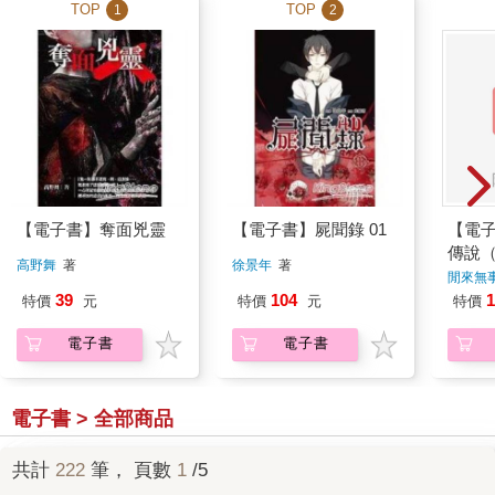
TOP
TOP
1
2
【電子書】奪面兇靈
【電子書】屍聞錄 01
【電
傳說（
高野舞
著
徐景年
著
閒來無
39
104
1
特價
元
特價
元
特價
電子書
電子書
電子書 > 全部商品
共計
222
筆， 頁數
1
/5