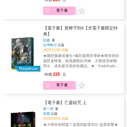
首刷售完即無贈品）眾所矚目的自治會選舉即
將來臨，唯有成為會長，才能從機密中查清父
電子書
親的死因，畢尹立誓非贏不可，危機與阻礙卻
接踵而至，又同時暗藏逆轉契機，幕後之人究
竟是敵是友？時隔多年，旗杆再次貫穿一具軀
體，宛如當年「黃蜂」墜亡的場景重現。DNA
【電子書】黃蜂守則4【含電子書限定特
檢測結果顯示無頭屍竟是胡蝶伊！與此同時，
典】
手機傳來新指令──最後審判。真相與謊言交織
吐維
著
成一個巨大的棋盤，所有人都是棋子，無法逃
台灣角川
出版
離守則擺布，畢尹將主宰棋局，抑或滿盤皆
2025/11/20 出版
輸？©wenjuchou
★聰慧傲嬌資優生×瘋狂腹黑班導師★唯有把幼
蟲投進蜂巢，經過嚴酷的淬鍊，才能使其破蛹
而出，成為最完美的收藏品。★「KadoKado角
Readmoo
角者」人氣連載作品單行本化！★【首刷限
225
特價
元
定】絕境之吻典藏畫（※首刷售完即無贈品）
「特別守則•最後審判」就此拉開序幕──插在旗
電子書
杆上的無頭屍、困於玻璃缸內的身影，哪個是
真正的胡蝶伊？誰又是悲劇的始作俑者？調查
正爭分奪秒進行，團隊卻驚現背叛者，而守則
的起源與真相，也終於浮出水面，一切都被幕
【電子書】亡靈凶咒 上
後黑手玩弄於股掌之上……正反雙方辯論後，
韋一同
著
將由全校學生投票裁決，若有罪票數多於無
高寶
出版
罪，蝶伊將被製成標本！最後審判既已開始，
2025/10/22 出版
誰也不能置身事外，所有人的抉擇，都將化為
★大學宿舍鬧鬼？凌晨四點零四分 詭異來襲★