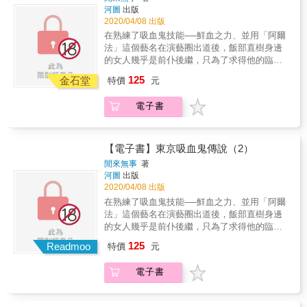
開白布，連退三步……白布軟趴趴的重新又覆
河圖
出版
蓋上去，只露出躺在床上那人的一條臂膀，突
2020/04/08 出版
然，推床上蓋著白布的人體徐徐坐起來，與此
在熟練了吸血鬼技能──鮮血之力、並用「阿爾
同時，牆角的屍櫃內敲擊聲響亮的傳出來……
法」這個藝名在演藝圈出道後，飯部直樹身邊
極度恐懼使兩人立刻轉身奔向大門，然而大門
的女人幾乎是前仆後繼，只為了求得他的臨
又沉又厚重，她們竟然推不開！忽地，兩個人
幸、成為他的性奴隸，用身體感受被操得欲仙
125
的衣領被緊緊拽住，向後拉扯──「救命……放
金石堂
特價
元
欲死的絕頂高潮……
開我……救命……唔哇……救命呀……」
電子書
【電子書】東京吸血鬼傳說（2）
閒來無事
著
河圖
出版
2020/04/08 出版
在熟練了吸血鬼技能──鮮血之力、並用「阿爾
法」這個藝名在演藝圈出道後，飯部直樹身邊
的女人幾乎是前仆後繼，只為了求得他的臨
幸、成為他的性奴隸，用身體感受被操得欲仙
125
Readmoo
特價
元
欲死的絕頂高潮……
電子書