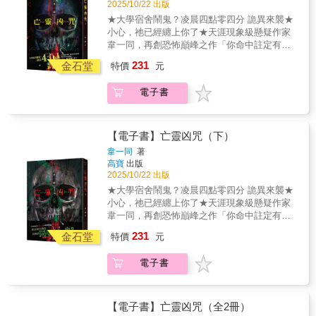
媽卻態度異常。自己的生辰八字中，到底隱藏
2025/10/22 出版
著怎樣驚人的祕密？
★大學宿舍鬧鬼？凌晨四點零四分 詭異來襲★
小心，祂已經纏上你了★天涯現象級懸疑作家
韋一同，再創恐怖巔峰之作「你命中註定有一
劫，無法躲避，無法化解。」大一新生南磊，
231
金石堂
特價
元
在慶祝完自己十八歲生日之後，周遭頻繁發生
詭異事件關燈後，寢室不再是他熟悉的模樣，
電子書
燈光再次亮起，卻是猩紅血色；沒有五官的雪
白人頭滾落在地板；想要回到寢室，頭頂卻撞
到一雙懸掛在空中的皮鞋，皮鞋內，好像還有
一雙腳……咚咚咚！凌晨四點零四分，有誰，
【電子書】亡靈凶咒（下）
正在寢室外敲門？南磊調查後發現，怪異事件
韋一同
著
似乎都與自己的陰曆生日有關回家詢問時，爸
高寶
出版
媽卻態度異常。自己的生辰八字中，到底隱藏
2025/10/22 出版
著怎樣驚人的祕密？
★大學宿舍鬧鬼？凌晨四點零四分 詭異來襲★
小心，祂已經纏上你了★天涯現象級懸疑作家
韋一同，再創恐怖巔峰之作「你命中註定有一
劫，無法躲避，無法化解。」大一新生南磊，
231
金石堂
特價
元
在慶祝完自己十八歲生日之後，周遭頻繁發生
詭異事件關燈後，寢室不再是他熟悉的模樣，
電子書
燈光再次亮起，卻是猩紅血色；沒有五官的雪
白人頭滾落在地板；想要回到寢室，頭頂卻撞
到一雙懸掛在空中的皮鞋，皮鞋內，好像還有
一雙腳……咚咚咚！凌晨四點零四分，有誰，
【電子書】亡靈凶咒（全2冊）