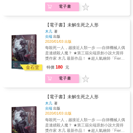
自私殘忍的人類才對……」世上存在公平嗎？
電子書
沒有，所以我要創造，然後有個聲音說快打開
盒子，接著疾病、酒駕、隨機殺人……所有的
不幸傾巢而出，他們高呼破壞是重建的開始，
血色是公平的代價，閻蘿卻強烈警告，說潘朵
【電子書】未解生死之人形
拉盒子釋放的只有邪惡，「交換當鋪」的拯救
木几
著
力有未逮，周遭的親友一個個犧牲，原本打算
尖端
出版
摧毀不平，卻不知連我愛的也會一起毀滅──闇
2020/01/03 出版
黑典當物的詛咒，正倒數著世界末日……人類
每殺死一人，越接近人類一步 ──自律機械人偶
無比脆弱，卻也無比堅強……驚悚‧恐怖‧懸疑‧末
是連續殺人魔？ ★第三屆尖端原創小說大賞得
日倒數
獎作家 木几 最新作品！ ★超人氣繪師「Fierce
Ghost.Y」傾力繪製封面！ 為了一個答案。 就
180
金石堂
特價
元
算為此付出生命也沒關係， 就算為此取人性命
也無所謂。 大戰時期，法蘭肯斯坦博士發明出
電子書
自律機械人偶，從此改變人類的生活──如今街
道上隨處可見各種人偶，店鋪中結帳的書記人
偶、上街採買的家務人偶、駕駛雙輪馬車的車
伕人偶、清掃馬糞的衛生人偶。它們接收命
【電子書】未解生死之人形
令，然後又依著各自的功能，做著自己該做的
木几
著
事&hellip;&hellip; 此時在多爾斯市裡發生一起
尖端
出版
連續殺人案，死者之間毫無關聯，死狀皆被巨
2020/01/03 出版
大怪力撕開身體取走心臟，謠傳犯人是一具機
每殺死一人，越接近人類一步 ──自律機械人偶
械人偶。年輕的警察戴爾於是找上法蘭肯斯坦
是連續殺人魔？ ★第三屆尖端原創小說大賞得
博士的女兒薇蘿妮卡，試圖解開犯罪動機的謎
獎作家 木几 最新作品！ ★超人氣繪師「Fierce