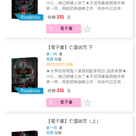
致命一擊，眾人會攜手擊碎蜂巢的限制，或是
小心，祂已經纏上你了★天涯現象級懸疑作家
共赴滅亡？©wenjuchou
韋一同，再創恐怖巔峰之作「你命中註定有一
劫，無法躲避，無法化解。」大一新生南磊，
231
Readmoo
特價
元
在慶祝完自己十八歲生日之後，周遭頻繁發生
詭異事件關燈後，寢室不再是他熟悉的模樣，
電子書
燈光再次亮起，卻是猩紅血色；沒有五官的雪
白人頭滾落在地板；想要回到寢室，頭頂卻撞
到一雙懸掛在空中的皮鞋，皮鞋內，好像還有
一雙腳……咚咚咚！凌晨四點零四分，有誰，
【電子書】亡靈凶咒 下
正在寢室外敲門？南磊調查後發現，怪異事件
韋一同
著
似乎都與自己的陰曆生日有關回家詢問時，爸
高寶
出版
媽卻態度異常。自己的生辰八字中，到底隱藏
2025/10/22 出版
著怎樣驚人的祕密？
★大學宿舍鬧鬼？凌晨四點零四分 詭異來襲★
小心，祂已經纏上你了★天涯現象級懸疑作家
韋一同，再創恐怖巔峰之作「你命中註定有一
劫，無法躲避，無法化解。」大一新生南磊，
231
Readmoo
特價
元
在慶祝完自己十八歲生日之後，周遭頻繁發生
詭異事件關燈後，寢室不再是他熟悉的模樣，
電子書
燈光再次亮起，卻是猩紅血色；沒有五官的雪
白人頭滾落在地板；想要回到寢室，頭頂卻撞
到一雙懸掛在空中的皮鞋，皮鞋內，好像還有
一雙腳……咚咚咚！凌晨四點零四分，有誰，
【電子書】亡靈凶咒（上）
正在寢室外敲門？南磊調查後發現，怪異事件
韋一同
著
似乎都與自己的陰曆生日有關回家詢問時，爸
高寶
出版