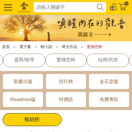
0
首頁
＞
電子書
＞
輕小說
＞
華文作品
＞
驚悚恐怖
靈異/推理
驚悚恐怖
仙俠/武俠
新書出版
排行榜
金石堂版
Readmoo版
特價區
免費專區
暢銷榜