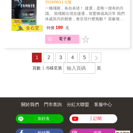
可能性！ ◎海穹文化首部跨平台作品 書籍 ╳
2019/06/11 出版
遊戲 《捷運 ╳ 殭屍》 聯名手機APP 7月
一種殭屍，各自表述！ 捷運，是唯一僅有的共
GooglePlay、iTuns、Web-PC陸續上架！ 請密
識。 當殭屍出現在捷運，當驚悚成為日常 我們
切注意：goo.gl/NLfZBU 捷運 ╳ 殭屍& 在地化
休戚與共的都會，會呈現什麼風貌？ 當象徵都
原創組合 在第三集，許多前兩集的作者都寫出
會的『捷運』，遇見反思文明的『殭屍』 會碰
199
了續集故事！ 不論是原創嶄新故事，或前集故
金石堂
特價
元
撞出什麼火花？ 海穹文化Diversity (多樣性) 書
事的續集 六位創作者各領風騷， 綻放出六篇奔
系 《捷運 ╳ 殭屍》 堂堂邁入第三集！ 六創作
放獨到的殭屍故事！
電子書
者，綻放出六篇各具特色的殭屍故事！ 史詩、
溫情、社會時事、高等物理&hellip;&hellip; 不
拘題材、不限類型、也不怕觸怒誰！ 《捷運 ╳
殭屍03》 帶您見證台灣新生代創作者的可能性
1
2
3
4
5
與多樣性 以及他們眼裡的這座都市
&hellip;&hellip; Diversity：多樣性，創造你的
頁數
1
/5
移至第
頁
可能性！ ◎海穹文化首部跨平台作品 書籍 ╳
遊戲 《捷運 ╳ 殭屍》 聯名手機APP 7月
GooglePlay、iTuns、Web-PC陸續上架！ 請密
切注意：goo.gl/NLfZBU 捷運 ╳ 殭屍& 在地化
原創組合 在第三集，許多前兩集的作者都寫出
了續集故事！ 不論是原創嶄新故事，或前集故
關於我們
門市查詢
分紅大聯盟
客服中心
事的續集 六位創作者各領風騷， 綻放出六篇奔
放獨到的殭屍故事！
加好友
訂閱
粉絲團
追蹤