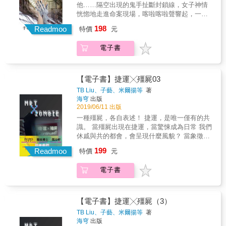
他……隔空出現的鬼手扯斷封鎖線，女子神情
恍惚地走進命案現場，喀啦喀啦聲響起，一個
小瓶子從沙發深處滾出來，在她腳後跟停
198
Readmoo
特價
元
下……亡者附上女作家夏沐姍的身體、藉由她
的手闡述冤屈，可雖說她體質陰能見鬼，附身
電子書
該具備的條件卻一項都不符合，究竟為什麼會
找上她，讓她成為另類「代言人」？
【電子書】捷運╳殭屍03
TB Liu、子藝、米爾揚等
著
海穹
出版
2019/06/11 出版
一種殭屍，各自表述！ 捷運，是唯一僅有的共
識。 當殭屍出現在捷運，當驚悚成為日常 我們
休戚與共的都會，會呈現什麼風貌？ 當象徵都
會的『捷運』，遇見反思文明的『殭屍』 會碰
199
Readmoo
特價
元
撞出什麼火花？ 海穹文化Diversity (多樣性) 書
系 《捷運 ╳ 殭屍》 堂堂邁入第三集！ 六創作
電子書
者，綻放出六篇各具特色的殭屍故事！ 史詩、
溫情、社會時事、高等物理&hellip;&hellip; 不
拘題材、不限類型、也不怕觸怒誰！ 《捷運 ╳
殭屍03》 帶您見證台灣新生代創作者的可能性
【電子書】捷運╳殭屍（3）
與多樣性 以及他們眼裡的這座都市
TB Liu、子藝、米爾揚等
著
&hellip;&hellip; Diversity：多樣性，創造你的
海穹
出版