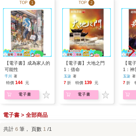
TOP
TOP
1
2
【電子書】成為家人的
【電子書】大地之門
【電
可能性
1：借命
1：神
千川
著
玉柒
著
玉柒
著
144
139
特價
元
7
折
特價
元
7
折
電子書
電子書
電子書 > 全部商品
共計
6
筆， 頁數
1
/1