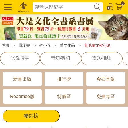
0
首頁
＞
電子書
＞
輕小說
＞
華文作品
＞
其他華文輕小說
戀愛情事
奇幻/科幻
靈異/推理
新書出版
排行榜
金石堂版
Readmoo版
特價區
免費專區
暢銷榜