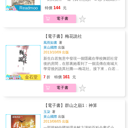
麼不靠譜，那或許可以和他一起試試看
學教授 &times; 古靈精怪的小男孩 &times; 表
144
&mdash;&mdash;？！ & 【人物介紹】 & 程
Readmoo
特價
元
面花花公子的溫柔男 & * & 是你以為的BL開
敘，男，山南大學社會學系教授 & 大學教授，
頭，卻不是你以為的BL走向， 打破你對多元成
鮮少顯露感情的類理工男，與獨子小星分開生
電子書
家的各種想像！ & * & 經典人氣小說《時光當
活中。 與廖山月是從小到大的鄰居與好友，兩
舖》 千川 &times; Ooi choon liang，再次聯手
人個性迥異卻能互相包容。 為了不讓兒子與自
出擊！ & 2023年原創星球 簽約連載作品 &
己越來越不親，主動向前妻提出照顧小星的請
【故事簡介】 & 性格孤僻的大學教授．程敘，
【電子書】梅花詭社
求， 卻被要求要「與他人重新進入家庭」才會
為了彌補自己在兒子人生中的缺失，向前妻許
風雨如書
著
考慮考慮。 & 個性與思想都和一般人不一樣的
晴提出了獨自扶養孩子的要求，沒想到卻被打
黃山國際
出版
他，自認為參透了親情與家庭， 決定做一個正
槍，甚至還被要求「必須再組成家庭」才能再
2013/10/09 出版
常人都不會下的決定&mdash;&mdash; & 廖山
和兒子小星生活。 & 程敘左思右想，自己沒有
新生白若無意中發現一個隱藏在學校舞蹈社背
月，男，健身房教練兼前幼稚園老師 健身房
對象，跟女性結婚也失敗過一次，跟男的結婚
後的房間，在那裏她看到了一個流傳在南城大
教練，喜愛拈花惹草的自由之身，與程敘是旁
又不犯法，死黨．廖山月人不靠譜，但也沒那
學背後的詭異社團──梅花社。接下來，白若發
人難以理解的好友關係。 雖然講話沒個正經，
麼不靠譜，那或許可以和他一起試試看
現梅花社的成員竟然都在自己身邊，並且接二
被賜名「廖士奇」，但還是比程敘懂得人情世
161
&mdash;&mdash;？！ & 【人物介紹】 & 程
金石堂
7
折
特價
元
連三的死去。在追查梅花社的過程中，白若更
故。 從小到大讓老爸爸操碎了心，沒想到最後
敘，男，山南大學社會學系教授 & 大學教授，
是遇見死去的梅花社社長周遠。 梅花社的背後
居然被程敘求婚&hellip;&hellip;？！ & 聽到程
鮮少顯露感情的類理工男，與獨子小星分開生
電子書
究竟隱藏了什麼？詭異的死人復活是真是假？
敘提出的共組家庭時，第一個想法是「腦袋進
活中。 與廖山月是從小到大的鄰居與好友，兩
刑警隊隊長高成介入調查，然而神秘的事件一
水！」 第二個想法卻是&mdash;&mdash;這可
人個性迥異卻能互相包容。 為了不讓兒子與自
個連著一個。梅花社的神秘成員小A，可以讓死
真有意思！ & 小星，男，程敘與許晴的獨子
己越來越不親，主動向前妻提出照顧小星的請
屍復活的神花，隱藏墨寨裏的寶藏。所有的一
五歲，正是需要媽媽的年紀，但是媽媽太忙又
【電子書】群山之巔1：神算
求， 卻被要求要「與他人重新進入家庭」才會
切，竟然和歷史上流傳的靈寶五符有著不可捉
太凶， 讓他比一般同齡孩子又再更成熟一點。
玉柒
著
考慮考慮。 & 個性與思想都和一般人不一樣的
摸的關係。 從南城到神秘的百屍村，傳說中的
認識爸爸，卻對他不太熟悉，沒想到後來又多
黃山國際
出版
他，自認為參透了親情與家庭， 決定做一個正
靈寶五符驚現人間。在人性與正義的較量下，
了另一個爸爸&hellip;&hellip; 而且他似乎比原
2013/08/05 出版
常人都不會下的決定&mdash;&mdash; & 廖山
每個人都帶著自己的秘密悄然登場。為了尋找
本的爸爸還要有趣？ & 許晴，女，忙碌的公司
一部揭秘中國地理未解之謎的百科全書式小
月，男，健身房教練兼前幼稚園老師 健身房