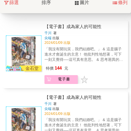
篩選
排序
圖片
條列
【電子書】成為家人的可能性
千川
著
尖端
出版
2024/01/09 出版
「我沒有開玩笑，我們結婚吧。」 & 這是腦子
進水才會誕生的主意！ 他批判性地想著，可下
一刻又覺得──這可真有意思。 & 思考迥異的大
學教授 &times; 古靈精怪的小男孩 &times; 表
144
金石堂
特價
元
面花花公子的溫柔男 & * & 是你以為的BL開
頭，卻不是你以為的BL走向， 打破你對多元成
電子書
家的各種想像！ & * & 經典人氣小說《時光當
舖》 千川 &times; Ooi choon liang，再次聯手
出擊！ & 2023年原創星球 簽約連載作品 &
【故事簡介】 & 性格孤僻的大學教授．程敘，
【電子書】成為家人的可能性
為了彌補自己在兒子人生中的缺失，向前妻許
千川
著
晴提出了獨自扶養孩子的要求，沒想到卻被打
尖端
出版
槍，甚至還被要求「必須再組成家庭」才能再
2024/01/09 出版
和兒子小星生活。 & 程敘左思右想，自己沒有
「我沒有開玩笑，我們結婚吧。」 & 這是腦子
對象，跟女性結婚也失敗過一次，跟男的結婚
進水才會誕生的主意！ 他批判性地想著，可下
又不犯法，死黨．廖山月人不靠譜，但也沒那
一刻又覺得──這可真有意思。 & 思考迥異的大