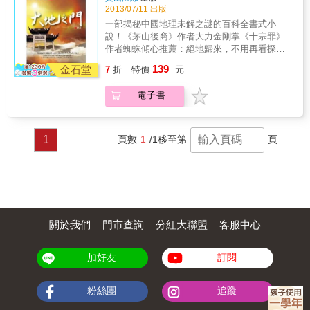
頭下腳上的一吊，頓時覺得大腦充血，頭腦昏
2013/07/11 出版
脹，一陣昏眩感衝上腦海，整個世界都在眼前
一部揭秘中國地理未解之謎的百科全書式小
倒轉了過來。奇怪的是，我竟然一點都沒有感
說！《茅山後裔》作者大力金剛掌《十宗罪》
覺到害怕，反而在眼前逐漸出現無數個畫面，
作者蜘蛛傾心推薦：絕地歸來，不用再看探險
從一開始李光頭送我玉蓮花瓣到現在為止，其
小說黃河之源的奇詭傳奇，眾多探險家口中的
139
中所發生的事，所有的人都一一在腦海中閃
金石堂
7
折
特價
元
死亡之地，到底潛伏著多少秘密？在這千年未
過。
解的謎團背後，究竟隱藏著多少真相？在這強
電子書
敵環窺，惡獸橫行的環境下，也許，下一個轉
身就將命喪黃泉！何人癡傻，誰又癲狂？總攬
杯盞說舊事，黑山白水入洪荒。何謂愚駑，哪
有賢強？魔頭總由癡念起，幾回夢裡見蒼狼！
1
頁數
1
/1
移至第
頁
玉柒一行自星宿海野狼谷內好不容易逃出，卻
又被李光頭等所擒，威逼利誘之下，無奈跟著
李光頭一夥來到號稱大地之門的雅魯藏布大峽
谷，尋找第三瓣玉蓮花。不料在大峽谷內，遇
到了無數的神秘動植物，其中不乏上古洪荒時
期的猛獸怪物，幾人受到前所未有的考驗。而
李光榮等人的秘密也逐步浮出水面，鹽幫後人
關於我們
門市查詢
分紅大聯盟
客服中心
之間的關係錯綜複雜，為奪得藏寶，各種陰謀
詭計層出不窮，他們又如何逃過種種劫殺？又
加好友
訂閱
能不能得到第三瓣玉蓮花？
粉絲團
追蹤