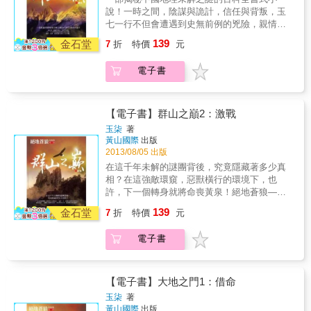
真相，高成攜帶自己的外甥付玉書和白若，一
高階主管 女強人，同時也是一個扶養五歲孩
說！一時之間，陰謀與詭計，信任與背叛，玉
教練，喜愛拈花惹草的自由之身，與程敘是旁
起前往墨寨。與此同時，神秘的小A帶著被命運
子的單親媽媽。 因為前夫太不靠譜，她一肩扛
七一行不但會遭遇到史無前例的兇險，親情、
人難以理解的好友關係。 雖然講話沒個正經，
選中的人，邁向他們的終極目標。 陰謀，從一
起照顧孩子的責任， 但日漸忙碌的工作、生活
友情、愛情都將受到巨大的考驗。玉七等人自
被賜名「廖士奇」，但還是比程敘懂得人情世
139
開始就註定。守候在螳螂背後的黃雀，用詭異
金石堂
巨變的疫情，都讓她難以成為完美的母親。
7
折
特價
元
藏布雅魯大峽谷生還，跟著蒙先生到了他的一
故。 從小到大讓老爸爸操碎了心，沒想到最後
的冷笑看著舞臺上的小丑。每個貪心為己的人
&
個據點，召集人手，整理裝備，準備追殺李光
居然被程敘求婚&hellip;&hellip;？！ & 聽到程
在觸碰到自己的罪惡後，都被無情的印上罪惡
電子書
榮為石錘報仇，卻發現小縣城之內臥虎藏龍，
敘提出的共組家庭時，第一個想法是「腦袋進
的標誌。梅花社背後的背後，每個人都在演繹
神秘的紙紮店老闆張九指、蒙先生以及侄子蒙
水！」 第二個想法卻是&mdash;&mdash;這可
著自己的角色。在詭計與詭計的較量，陰謀與
戰等皆似有所圖，更受到了何軍義兄赫連百病
真有意思！ & 小星，男，程敘與許晴的獨子
反陰謀的碰撞後，究竟誰才是真正的始作俑
的劫殺。百獸之王黃裕文、鐵口神算張藏海、
五歲，正是需要媽媽的年紀，但是媽媽太忙又
【電子書】群山之巔2：激戰
者？當所有的希望變成絕望，當最親近的人變
盜墓賊老赫等人的出現，使事情變得更加撲朔
太凶， 讓他比一般同齡孩子又再更成熟一點。
玉柒
著
成惡魔，尋找真相的周遠又該如何面對？靈寶
迷離，而李光榮更是勾搭上了李光頭的小秘
認識爸爸，卻對他不太熟悉，沒想到後來又多
黃山國際
出版
五符背後的寶藏，又需要多少陰謀和死亡才能
書，將李光頭的家業盡收囊中，花猛的死而復
了另一個爸爸&hellip;&hellip; 而且他似乎比原
2013/08/05 出版
坦然露世？謎底的背後後，是真相還是另一個
生，更蒙上一層神秘的外衣，幾方人馬齊聚珠
本的爸爸還要有趣？ & 許晴，女，忙碌的公司
在這千年未解的謎團背後，究竟隱藏著多少真
謎面？沒有人能永遠被命運眷顧，同樣沒有人
穆朗瑪峰，與天鬥、與地鬥、與人鬥、與獸
高階主管 女強人，同時也是一個扶養五歲孩
相？在這強敵環窺，惡獸橫行的環境下，也
能永遠被罪惡束縛。 最終的罪與懲，笑與淚，
鬥，究竟誰勝誰負？一時之間，陰謀與詭計，
子的單親媽媽。 因為前夫太不靠譜，她一肩扛
許，下一個轉身就將命喪黃泉！絕地蒼狼——
一切只能到最後才能找到答案。風雨如書，超
信任與背叛，玉七一行不但會遭遇到史無前例
起照顧孩子的責任， 但日漸忙碌的工作、生活
探險小說傳奇神作，用狂野的生死一線挑戰你
人氣懸疑作家，作品多次發表於《膽小鬼》、
139
的兇險，親情、友情、愛情都將受到巨大的考
金石堂
巨變的疫情，都讓她難以成為完美的母親。
7
折
特價
元
驚悚極限！ 我只覺得腳下一空，沒有踩到實
《試膽》、《男生女生》等三十餘家雜誌及多
驗。
&
地，頓時失去平衡，身子往前一栽，跌出了洞
部懸疑小說合集，被《男生女生》、《漂流
電子書
口，迅速的向下墜落，這時我才明白過來，敢
瓶》、《試膽》、《怪潭》、《誅靈》等多家
情這洞穴外面，根本就是一處懸崖，而我，則
雜誌專訪報導。二○○八年於臺灣出版懸疑小說
筆直的跌了出來。幸虧身後跟著的是小辣椒，
集《美容屍》、《暗夜魅影》。
我一跌出去，小辣椒已經嬌叱一聲，長鞭出
【電子書】大地之門1：借命
手，「啪」的一聲鞭響，金絲蟒鞭如同靈蛇一
玉柒
著
般捲住我的腳脖子，將我吊在半空。我被這麼
黃山國際
出版