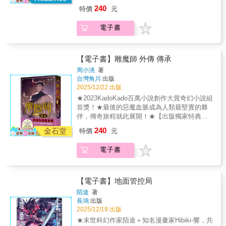
全新番外〈突來的訪客〉★【首刷限定】精美
240
特價
元
角色立繪卡×2：甜美天使＆帥氣惡魔（※首刷
售完即無贈品）「只要你銘記這份情感，這一
電子書
切都不會白費。」憐愛生命的天使為惡魔刻下
愛情，落下緣分。世上最強的種族「克恩
斯」，生來皆為雙生子，唯有在手足相殘中勝
出的那一人，才配擁有名字。而落敗的他，只
【電子書】雕魔師 外傳 傳承
能在瀕死之際，思考自己為何誕生？竟意外獲
周小洮
著
得魔石之王的回應，命運就此改變──得到滅殺
台灣角川
出版
全族的力量，即使「無名」仍令世人聞風喪
2025/12/22 出版
膽。英雄齊心討伐這名惡魔，歷經慘烈戰役，
★2023KadoKado百萬小說創作大賞奇幻小說組
本該同歸於盡，天使卻為了終止悲劇，選擇耗
首獎！★最後的惡魔血脈成為人類最堅實的夥
盡魔力拯救他的性命。百年後，身負重傷的惡
伴，傳奇旅程就此展開！★【出版獨家特典】
魔從沉睡中甦醒、墜落人間，遇上一群善良的
全新番外〈突來的訪客〉★【首刷限定】精美
240
人類，才明白當年竟是輸給了「愛」，他開始
金石堂
特價
元
角色立繪卡×2：甜美天使＆帥氣惡魔（※首刷
學習這個能讓弱者變強大的「魔法」，不僅獲
售完即無贈品）「只要你銘記這份情感，這一
得名字、學會照顧弱小，更成為一名雕魔師。
電子書
切都不會白費。」憐愛生命的天使為惡魔刻下
然而百年一現的奇石「佰龍」即將重生，當毀
愛情，落下緣分。世上最強的種族「克恩
滅再度降臨，惡魔決意與人類並肩作戰，龍王
斯」，生來皆為雙生子，唯有在手足相殘中勝
對上魔石之王──王見王，註定不死不休！©周
出的那一人，才配擁有名字。而落敗的他，只
【電子書】地面管控局
小洮
能在瀕死之際，思考自己為何誕生？竟意外獲
陌途
著
得魔石之王的回應，命運就此改變──得到滅殺
長鴻
出版
全族的力量，即使「無名」仍令世人聞風喪
2025/12/19 出版
膽。英雄齊心討伐這名惡魔，歷經慘烈戰役，
★末世科幻作家陌途＋知名漫畫家Hibiki-響，共
本該同歸於盡，天使卻為了終止悲劇，選擇耗