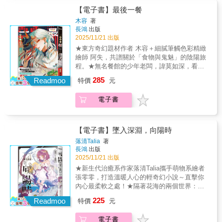
餐館。店家鍾老闆先是以一張恐怖的鬼臉將杜
守護之龍（酷愛寶石的飾品工匠）+帥氣爽朗的
【電子書】最後一餐
平嚇得魂飛魄散，轉瞬間又以一碗熱騰騰的白
花之少年（綠手指的花藝達人）+冷酷體貼的暗
木容
著
粥與杜平達成交易──杜平成為餐館的專屬「外
族青年（調製花草的魔茶大師）=深淵冒險團
長鴻
出版
送員」，鍾老闆提供他豐厚的報酬。可隨後，
Ready Go！★隨書贈：「光之子民，落入深
2025/11/21 出版
杜平才發現自己踏入的，並不是一間普通餐
淵」單面彩色拉頁X1（272mm×210mm）★首
★東方奇幻題材作者 木容＋細膩筆觸色彩精緻
館，那些等待餐品的顧客居然都是已逝之人！
刷贈：「予竟葵」雙面彩色明信片
繪師 阿失，共譜關於「食物與鬼魅」的陰陽旅
每一道料理、每一張訂單，都帶著他通往另一
X1(100mm×145mm)她是光界的廢物，墜入深
程。★無名餐館的少年老闆，諱莫如深，看似
個未知的世界。杜平終於明白，自己接下的，
淵後， 卻成為了無光世界中的唯一光明。在歌
平凡，卻隱藏著無人知曉的祕密。深夜的派
不僅僅是一份外送，更是完成亡魂的遺願。但
285
聲中尋回力量，在絕望中找到生存的勇氣！[故
Readmoo
特價
元
單，承載未竟的心願與告別。★一個包裝盒，
他更好奇的是──神祕的鍾老闆究竟是誰？又為
事簡介]出生於光界赫赫有名家族的予竟葵， 有
一張手寫的地址，自此，他從失業人員成了餐
何要用食物超渡亡靈？
著靈族與人族的血統，卻使用不了兩族的任何
電子書
館的「送餐人」。他送的不只是飯菜，還有亡
能力。──她，是光界裡知名的廢物，是所有人
者的最後執念。★奇幻與驚悚交織，溫情滲入
避之唯恐不及的存在。於是，在二十二歲生日
暗處，小人物的故事映照人生百態。送餐的
的這天，她被拋棄了！她的族人將她定罪
路，通向生死與人性的深處。★隨書贈：「杜
【電子書】墜入深淵，向陽時
──「無能者將被丟入深淵，從此再也無法獲得
平＆鍾老闆」雙面彩色拉頁
落清Talia
著
光明……」從空中墜下的那一刻，予竟葵以為
X1（272mm×210mm）★首刷贈：1. 「今晚，
長鴻
出版
自己再也存活不了，不料，當她甦醒之時卻遇
要來點外送嗎？」雙面彩色明信片
2025/11/21 出版
上了人生第一次的溫柔以待……龍族的空冶接
X1（100mm×145mm）2. 「杜平」單面書籤卡
★新生代治癒系作家落清Talia攜手萌物系繪者
住了墜落的她，為她冶煉力量石的戒指；花族
X1（60mm×150mm） 3. 「鍾馗」單面書籤卡
張零零，打造溫暖人心的輕奇幻小說～直擊你
的赤卉替她斬斷了罪人的鐐銬，戴上了向陽
X1（60mm×150mm）神祕餐館老闆 + 引路人
內心最柔軟之處！★隔著花海的兩個世界：看
花；暗族的離僅用冷漠當武裝，卻在她最冷的
外送員親愛的顧客您好，請簽收，您的「最後
似溫暖光明的光界，卻有著最冷酷的階級；陰
時候送上最暖的陪伴。在深淵子民的陪伴下，
225
一餐」。[故事簡介]新年夜，萬家燈火。身負五
Readmoo
特價
元
暗可怕的深淵，竟有著最溫柔的住民？！★當
予竟葵早已千瘡百孔的心逐漸癒合，但就在她
弊三缺命格的超級倒楣蛋杜平一無所有，沒有
光明之女墜入深淵，邂逅了花族、龍族、暗
以為她將永住深淵時，命運之神竟讓她擁有了
家人沒有朋友也沒有錢，還身患絕症。空蕩的
電子書
族，外加可愛萌寵，一場1+5+1的創傷的救贖