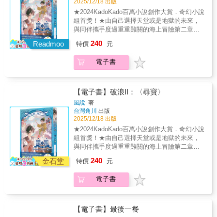
2025/12/18 出版
的場景天天上演。為躲避感染獸攻擊啃食而藏
域師沒有時間緬懷過去，只能手持誓約之刃，
★2024KadoKado百萬小說創作大賞．奇幻小說
居地底的人類，一住就是三百年，時間流逝，
燒盡感染獸，斬斷萬惡之源！★隨書贈：「一
組首獎！★由自己選擇天堂或是地獄的未來，
地底的安逸生活在新型的變異感染獸出現後，
輪明月」單面彩色拉頁X1（272mm×210mm）
與同伴攜手度過重重難關的海上冒險第二章！
再掀波濤。內域師一族，能將感染獸拖入自己
★首刷贈：1. 「戰鬥開始」雙面彩色明信片
★【首刷限定】8PＱ萌冒險者圖鑑（首刷售完
體內的獨立空間進行剿殺，其特殊能力讓人們
240
X1（100mm×145mm）2. 「江問寒」單面彩色
Readmoo
特價
元
即無贈品）、【單行本獨家番外】〈船長大
懷疑他們與感染獸有勾結。江問寒為洗刷內域
書籤卡X1（60mm×150mm）熱血．激鬥．信
人，請您負責〉。在椿加入破曉號後，尋寶冒
師汙名並尋回繼承者的「誓約之刃」，以及查
念．守護揮刀之刻，惡獸斬盡，奪回地面之
電子書
險再度啟程。突如其來的颶風，使他們偏離原
找當年感染獸入侵臺灣的真相，接下地管局新
戰！世上僅存的內域師 最終戰鬥懼光噬血的
本航道。一名來自人界的半妖搜查官現身，聲
任務，組隊登上地面前往舊板橋探查。江問寒
感染獸/侵蝕萬物的黑獸/傳奇神祕的吸血鬼/長
稱受小忍父親之託，要帶他回家。為了逃離搜
與夥伴們在車站地下發現一潭黑色的液體
壽詭異的馬戲團末日之境，他在絕望終點，是
查官的追捕，一行人登上即將舉辦甜點大賽的
──「黑獸」，這是人工製造的負面記憶集合
【電子書】破浪II：〈尋寶〉
否看見了奇蹟──[故事簡介]不知從何時開始，
可麗露群島。島民紙袋人們正陷入製作上的瓶
體，為了對付感染獸而誕生，竟演變成不分敵
風說
著
被不明生物咬的人成了感染獸，牠們懼光噬
頸，突破僵局的關鍵，竟藏在小忍的身上⋯⋯
我吞噬一切的怪物！繼黑獸事件後，地底幽陽
台灣角川
出版
血，感染瞬間爆發，全球淪陷，猶如末世地獄
箭頭島上藏著傳說中的寶藏，夥伴們因島嶼獨
城的安全迎來更大的危機，先是吸血鬼探員被
2025/12/18 出版
的場景天天上演。為躲避感染獸攻擊啃食而藏
特的地形而失散。不幸迷路的庫洛，在黑暗中
謀殺，接著感染獸從登頂梯攻入地底！江問寒
★2024KadoKado百萬小說創作大賞．奇幻小說
居地底的人類，一住就是三百年，時間流逝，
直面駭人的骷髏大軍。他隱瞞小忍許久的秘
手持長刀一邊殲滅感染獸，一邊沉思：究竟是
組首獎！★由自己選擇天堂或是地獄的未來，
地底的安逸生活在新型的變異感染獸出現後，
密，也即將攤開在陽光之下──©風說
誰放進感染獸……而且還能操控無心智的感染
與同伴攜手度過重重難關的海上冒險第二章！
再掀波濤。內域師一族，能將感染獸拖入自己
獸……
★【首刷限定】8PＱ萌冒險者圖鑑（首刷售完
體內的獨立空間進行剿殺，其特殊能力讓人們
240
金石堂
特價
元
即無贈品）、【單行本獨家番外】〈船長大
懷疑他們與感染獸有勾結。江問寒為洗刷內域
人，請您負責〉。在椿加入破曉號後，尋寶冒
師汙名並尋回繼承者的「誓約之刃」，以及查
電子書
險再度啟程。突如其來的颶風，使他們偏離原
找當年感染獸入侵臺灣的真相，接下地管局新
本航道。一名來自人界的半妖搜查官現身，聲
任務，組隊登上地面前往舊板橋探查。江問寒
稱受小忍父親之託，要帶他回家。為了逃離搜
與夥伴們在車站地下發現一潭黑色的液體
查官的追捕，一行人登上即將舉辦甜點大賽的
──「黑獸」，這是人工製造的負面記憶集合
【電子書】最後一餐
可麗露群島。島民紙袋人們正陷入製作上的瓶