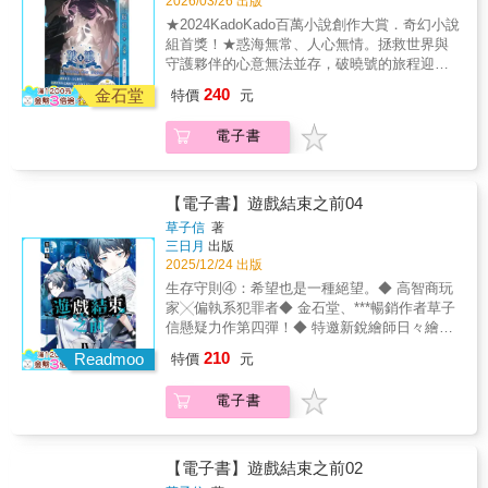
2026/03/26 出版
隨時都有可能喪命的現實，嘯再次向大家提
★2024KadoKado百萬小說創作大賞．奇幻小說
問⋯⋯要選擇留下，還是下船？©風說
組首獎！★惑海無常、人心無情。拯救世界與
守護夥伴的心意無法並存，破曉號的旅程迎來
命運的分歧點！★【首刷限定】16PＱ萌冒險者
240
金石堂
特價
元
圖鑑（首刷售完即無贈品）成功帶著第二張藏
寶圖離開箭頭島，破曉號於四季四區島稍作休
電子書
息。意外的相遇，使他們接下帶小雪人回家的
任務。空白的記憶是雪之戰爭的導火線，以正
義為名的討伐，隱藏著由妒忌編織的陰謀。尋
寶冒險危機四伏，精心包裝的謊言是善意的大
【電子書】遊戲結束之前04
敵。一個微小的選擇，將牽動命運的齒輪。愛
草子信
著
與決心的犧牲，動搖了大家的信念——即使機
三日月
出版
會渺茫，夙寐依舊奮不顧身地想救回椿。直面
2025/12/24 出版
隨時都有可能喪命的現實，嘯再次向大家提
生存守則④：希望也是一種絕望。◆ 高智商玩
問⋯⋯要選擇留下，還是下船？©風說
家╳偏執系犯罪者◆ 金石堂、***暢銷作者草子
信懸疑力作第四彈！◆ 特邀新銳繪師日々繪製
精美封面◆ 殺戮、生存、信任、背叛，歡迎一
210
Readmoo
特價
元
起加入這場死亡遊戲──--主辦單位臨時發布的
特殊任務，讓剩餘玩家全數淪為獵物。就在此
電子書
刻，左牧失蹤、叛徒現身，而扭轉整場遊戲勝
敗的關鍵，似乎就藏在訊號無法抵達的地底深
處……孤立無援、通訊受阻，只在瞬間，左牧
的生存籌碼便僅剩自己──「獵殺遊戲開始了，
【電子書】遊戲結束之前02
左牧先生。」