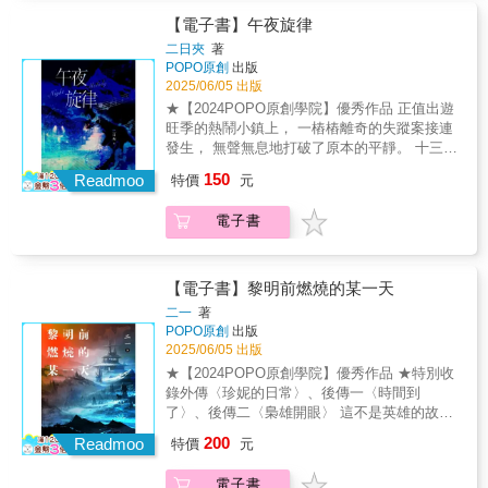
墜落於食物鏈底層。 弱肉強食的世道下，與蕈
類基因融合的孤兒——罌粟，偶然撞見暗巷中
【電子書】午夜旋律
被蟹鉗人與蛇臉男圍住的……神？ 一個變成過
二日夾
著
街老鼠、人人喊打，悲觀負面的「神」， 一隻
POPO原創
出版
吃負能量維生，思維意外豁達正向的「鬼」，
2025/06/05 出版
一個孑然一身，自帶劇毒，各方面都不好惹的
★【2024POPO原創學院】優秀作品 正值出遊
「人」…… 一人一神一鬼因情勢促使湊在一
旺季的熱鬧小鎮上， 一樁樁離奇的失蹤案接連
起， 完全稱不上輕鬆的末日生活輕喜劇就此開
發生， 無聲無息地打破了原本的平靜。 十三歲
演！
的艾莉絲為了尋找失蹤的好友， 決心揭開這些
150
Readmoo
特價
元
神祕事件的真相。 而隨著調查的深入， 一個詭
異的線索將帶領她直面深藏在小鎮陰影中的秘
電子書
密…… 貼心提醒：半夜不要隨便離開家，聽到
怪聲也別出門。
【電子書】黎明前燃燒的某一天
二一
著
POPO原創
出版
2025/06/05 出版
★【2024POPO原創學院】優秀作品 ★特別收
錄外傳〈珍妮的日常〉、後傳一〈時間到
了〉、後傳二〈梟雄開眼〉 這不是英雄的故
事，也不是復仇的史詩， 而是一段關於選擇的
200
Readmoo
特價
元
紀錄——選擇留下，選擇付出，選擇為那最後
還在乎你的人，擋下最後一擊。 北境盡頭的構
電子書