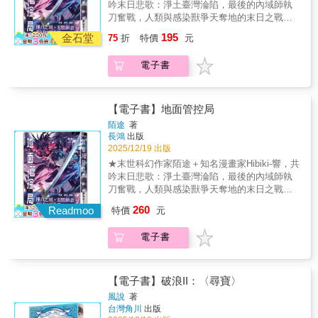
吟末日悲歌：淨土臺灣淪陷，最後的內域師執
盡魔力拯救他的性命。百年後，身負重傷的惡
刀奮戰，人類與感染獸爭天奪地的末日之戰！
魔從沉睡中甦醒、墜落人間，遇上一群善良的
★地底生活近似電影《微光城市》，地面的生
195
人類，才明白當年竟是輸給了「愛」，他開始
金石堂
75
折
特價
元
活猶如電影《我是傳奇》；結合臺灣城市與信
學習這個能讓弱者變強大的「魔法」，不僅獲
仰元素；特殊異獸與超能者設定；親情、信
得名字、學會照顧弱小，更成為一名雕魔師。
電子書
任、背叛、報復等人性糾結；科幻戰鬥畫面精
然而百年一現的奇石「佰龍」即將重生，當毀
采描繪！★內域師＋借神者＋真實之眼＋離魂
滅再度降臨，惡魔決意與人類並肩作戰，龍王
族＋讀心者＋賞金獵人＋吸血鬼──為滅絕感染
對上魔石之王──王見王，註定不死不休！©周
獸、搶回地面生存權，地底人與地居人的各路
【電子書】地面管控局
小洮
超能者集結，攜手討伐感染獸，不擇手段！★
陌途
著
這是他們的贖罪之道。先祖獲得了特殊能力，
長鴻
出版
卻也鑄下錯誤。為了守住人類最後的領土，內
2025/12/19 出版
域師沒有時間緬懷過去，只能手持誓約之刃，
★末世科幻作家陌途＋知名漫畫家Hibiki-響，共
燒盡感染獸，斬斷萬惡之源！★隨書贈：「一
吟末日悲歌：淨土臺灣淪陷，最後的內域師執
輪明月」單面彩色拉頁X1（272mm×210mm）
刀奮戰，人類與感染獸爭天奪地的末日之戰！
★首刷贈：1. 「戰鬥開始」雙面彩色明信片
★地底生活近似電影《微光城市》，地面的生
260
X1（100mm×145mm）2. 「江問寒」單面彩色
Readmoo
特價
元
活猶如電影《我是傳奇》；結合臺灣城市與信
書籤卡X1（60mm×150mm）熱血．激鬥．信
仰元素；特殊異獸與超能者設定；親情、信
念．守護揮刀之刻，惡獸斬盡，奪回地面之
電子書
任、背叛、報復等人性糾結；科幻戰鬥畫面精
戰！世上僅存的內域師 最終戰鬥懼光噬血的
采描繪！★內域師＋借神者＋真實之眼＋離魂
感染獸/侵蝕萬物的黑獸/傳奇神祕的吸血鬼/長
族＋讀心者＋賞金獵人＋吸血鬼──為滅絕感染
壽詭異的馬戲團末日之境，他在絕望終點，是
獸、搶回地面生存權，地底人與地居人的各路
【電子書】破浪II：〈尋寶〉
否看見了奇蹟──[故事簡介]不知從何時開始，
超能者集結，攜手討伐感染獸，不擇手段！★
風說
著
被不明生物咬的人成了感染獸，牠們懼光噬
這是他們的贖罪之道。先祖獲得了特殊能力，
台灣角川
出版
血，感染瞬間爆發，全球淪陷，猶如末世地獄
卻也鑄下錯誤。為了守住人類最後的領土，內