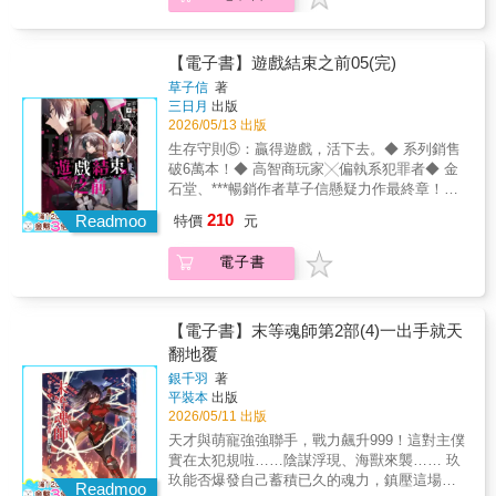
特的無名棄屍，引來夜闖停屍間的不速之客，
案件撲朔迷離，左牧受命私下調查，沒想到所
有線索，竟都指向創造出「兔子」的神祕犯罪
組織？來自過去的陰影急速迫近，一場針對左
【電子書】遊戲結束之前05(完)
牧的獵殺悄然展開──「左牧先生，你絕對不能
草子信
著
死。」
三日月
出版
2026/05/13 出版
生存守則⑤：贏得遊戲，活下去。◆ 系列銷售
破6萬本！◆ 高智商玩家╳偏執系犯罪者◆ 金
石堂、***暢銷作者草子信懸疑力作最終章！◆
特邀新銳繪師日々繪製精美封面◆ 殺戮、生
210
Readmoo
特價
元
存、信任、背叛，歡迎一起加入這場死亡遊戲
──--暗中操縱一切的幕後之人終於現身，生存
電子書
與殺戮，信任與背叛，誰才會是這場遊戲最後
的倖存者？若說掌控規則的主辦單位是這座島
的「神」，那麼，玩家獲勝的唯一方式，就是
將「神」拉入地獄……遊戲生存來到最後一步
【電子書】末等魂師第2部(4)一出手就天
——「左牧先生，The Game is Over。」
翻地覆
銀千羽
著
平裝本
出版
2026/05/11 出版
天才與萌寵強強聯手，戰力飆升999！這對主僕
實在太犯規啦……陰謀浮現、海獸來襲…… 玖
玖能否爆發自己蓄積已久的魂力，鎮壓這場末
Readmoo