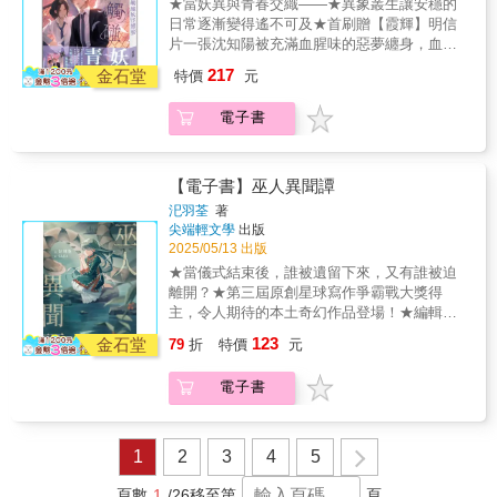
★當妖異與青春交織――★異象叢生讓安穩的
日常逐漸變得遙不可及★首刷贈【霞輝】明信
片一張沈知陽被充滿血腥味的惡夢纏身，血、
羽毛、怪物、屍體——新聞上不斷報導的命
217
金石堂
特價
元
案，那些畫面與夢裡的景象重疊，他甚至看見
了自己長出翅膀的樣子。就在沈知陽被惡夢侵
電子書
擾得憔悴不已時，善解人意的轉學生夏以風向
他搭話，兩人之間因此建立了緣分。透過夏以
風的幫助，他越來越依賴對方。而這真的能將
他從惡夢中拯救出來嗎？
【電子書】巫人異聞譚
汜羽荃
著
尖端輕文學
出版
2025/05/13 出版
★當儀式結束後，誰被遺留下來，又有誰被迫
離開？ ★第三屆原創星球寫作爭霸戰大獎得
主，令人期待的本土奇幻作品登場！ ★編輯嚴
選，原創星球粉絲好評推薦！ 「儀式將會世代
123
金石堂
79
折
特價
元
傳承下去，吾人的巫靈祭永不終結。」 龍脈，
那是一種蘊含在大地之中，肉眼無法看見的神
電子書
祕能量。 巫人，他們是天生能夠使用巫術，曾
與龍脈共存共榮的種族。 隨著時間流逝，巫人
逐漸淡出歷史舞臺，後世無從得知過去的真
相…… 李仁皓是守護龍脈的百步蛇族人，潘曉
1
2
3
4
5
郁則是繼承巫人血統的現代女巫。 前去調查龜
山島異象的這對夫妻，意外啟動了古老的儀
頁數
1
/26
移至第
頁