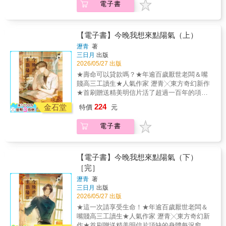
電子書
盜〉。音樂精靈島上不僅藏著寶藏的線索，也
藏著響生不願面對的過往。為了協助夥伴們順
利解開謎題，他仍選擇蒙面登島。然而，趁
「迎神日」潛入人群的計畫，卻被響生的熟人
【電子書】今晚我想來點陽氣（上）
識破。時間沒有帶走仇恨，昔日的隔閡依舊存
瀝青
著
在。末日危機近在眼前，兩人破例放下過去的
三日月
出版
仇恨，暫時達成和解。前所未見的巨浪化為高
2026/05/27 出版
牆，阻擋所有挑戰者的去路。想要接受最終試
★壽命可以貸款嗎？★年逾百歲厭世老闆＆嘴
煉，就必須乘風「破浪」！影妖族與其盟友緊
賤高三工讀生★人氣作家 瀝青╳東方奇幻新作
追在後，破曉號的援軍也在千鈞一髮之際趕來
★首刷贈送精美明信片活了超過一百年的項
參戰。寶藏的真相、嘯的身分與「那一位」的
缺，陽氣因為極陰體質不斷流失，終於在高三
224
真面目，終於即將揭曉⋯⋯所有人是否都能找
金石堂
特價
元
生──余安倪身上找到能補充陽氣的命鐵。屈服
到，自己所追尋的理想與解答？破曉號航向尋
於項缺的威逼利誘，余安倪在他的金紙鋪當起
寶冒險的最終章。©風說
電子書
工讀生，方便隨時替項缺補足陽氣。而這也讓
余安倪發現，看似普通的金紙鋪，其實是從事
壽命借貸的「續命堂」──人世借一年，要在地
府還十年！城隍夫婦為了一件艱難的借貸案件
【電子書】今晚我想來點陽氣（下）
大吵一架，被牽連的項缺決定前往地府尋求解
［完］
決方法，余安倪因此展開一趟地府之旅，一路
瀝青
著
上種種經歷令他大開眼界。沒想到，竟意外發
三日月
出版
現項缺與余家關係匪淺的過往……
2026/05/27 出版
★這一次請享受生命！★年逾百歲厭世老闆＆
嘴賤高三工讀生★人氣作家 瀝青╳東方奇幻新
作★首刷贈送精美明信片項缺的身體每況愈