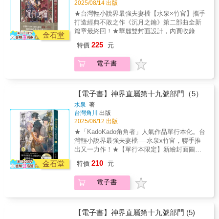
2025/08/14 出版
間，修葉蘭會如何選擇？為彌補千年遺憾，絳
★台灣輕小說界最強夫妻檔【水泉×竹官】攜手
風終於許下願望，穿越時空與清嵐相見後，能
打造經典不敗之作《沉月之鑰》第二部曲全新
否釋然邁向未來？錯綜複雜的關係，即使不在
篇章最終回！★華麗雙封面設計，內頁收錄拉
身邊，仍存在心裡。愛恨情仇終將落幕，而他
金石堂
頁彩圖×2、黑白插畫×5、黑白漫畫2P、竹官老
們的故事永不褪色──©水泉
225
特價
元
師Free talk。★【首刷限定】精緻小卡、新繪
明信片、角色手寫信件（※首刷售完即無贈
電子書
品）塵埃落定×心結與羈絆交織×熱鬧如昔的終
章「我始終希望你幸福，哪怕再也無法彼此陪
伴，這份心意都未曾改變──」擔任斂財導遊，
意外獲得迴沙王青睞，羨煞旁人的交友邀請，
【電子書】神界直屬第十九號部門（5）
卻讓修葉蘭壓力爆表！封印執念導致記憶缺
水泉
著
失，填補空白的渴望加劇，令月退不顧一切，
台灣角川
出版
再次與那爾西糾纏不清！遠道而來的訪客，竟
2025/06/12 出版
引發金侍升天的危機，報恩或報仇僅在一念之
★「KadoKado角角者」人氣作品單行本化。台
間，修葉蘭會如何選擇？為彌補千年遺憾，絳
灣輕小說界最強夫妻檔──水泉x竹官，聯手推
風終於許下願望，穿越時空與清嵐相見後，能
出又一力作！★【單行本限定】新繪封面圖、
否釋然邁向未來？錯綜複雜的關係，即使不在
內頁彩圖與黑白內頁插圖。★【首刷贈品】季
210
身邊，仍存在心裡。愛恨情仇終將落幕，而他
金石堂
特價
元
望初手寫感謝信、完結寄語明信片（※首刷售
們的故事永不褪色──©水泉
完即無贈品）。墨輕染完成初次任務後，季望
電子書
初依約收留了他，再加上瑛昭，三人展開同居
生活。但是，墨輕染召喚靈魂的過程一直不順
利，遲遲無法再執行新任務，瑛昭詢問過璉夢
上神，才發現又是父親搞的鬼。若要讓墨輕染
【電子書】神界直屬第十九號部門 (5)