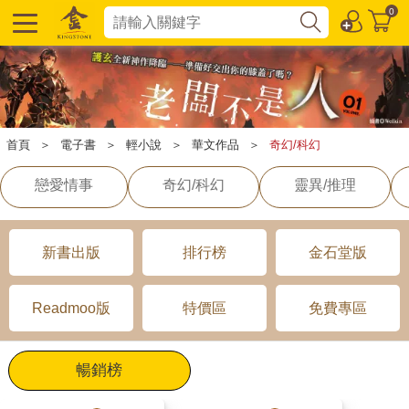
0
首頁
＞
電子書
＞
輕小說
＞
華文作品
＞
奇幻/科幻
戀愛情事
奇幻/科幻
靈異/推理
新書出版
排行榜
金石堂版
Readmoo版
特價區
免費專區
暢銷榜