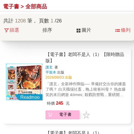
電子書 > 全部商品
共計
1208
筆， 頁數
1
/26
篩選
排序
圖片
條列
【電子書】老闆不是人（1）【限時贈品
版】
護玄
著
平裝本
出版
2026/08/03 出版
「護玄」全新神作降臨── 準備好交出你的膝蓋
了嗎？ 白天職場社畜，晚上唉爸叫母？ 熱血爆
笑的末日網遊 &times; 殺戮防禦戰，重磅開
Readmoo
服！ 知名繪師Welkin親繪封面+盛櫻之汀打造Q
245
特價
元
圖人設， 精采劇情徹底立體視覺化！ ✧✦✧ 生
技公司實習生林蕖，現實中是個只求安穩度日
電子書
的邊緣型路人。但在末日求生網遊「生者禁
區」中，她則是靠接單賺學費的王牌商人「流
光燭動」。某日，她把遊戲角色做成螢幕保護
程式，卻被自家那位「微服出巡」的霸總江陌
【電子書】老闆不是人（1）