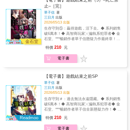
牧的獵殺悄然展開──「左牧先生，你絕對不能
止–［完］
死。」
草子信
著
三日月
出版
2026/05/13 出版
生存守則⑤：贏得遊戲，活下去。◆ 系列銷售
破6萬本！◆ 高智商玩家╳偏執系犯罪者◆ 金
石堂、***暢銷作者草子信懸疑力作最終章！◆
金石堂
特邀新銳繪師日々繪製精美封面◆ 殺戮、生
210
特價
元
存、信任、背叛，歡迎一起加入這場死亡遊戲
──--暗中操縱一切的幕後之人終於現身，生存
電子書
與殺戮，信任與背叛，誰才會是這場遊戲最後
的倖存者？若說掌控規則的主辦單位是這座島
的「神」，那麼，玩家獲勝的唯一方式，就是
將「神」拉入地獄……遊戲生存來到最後一步
【電子書】遊戲結束之前SP
——「左牧先生，The Game is Over。」
草子信
著
三日月
出版
2026/05/13 出版
生存守則＃：過去無法永遠隱藏。◆ 系列銷售
破6萬本！◆ 高智商玩家╳偏執系犯罪者◆ 金
石堂、***暢銷作者草子信全新懸疑力作！◆ 特
邀新銳繪師日々繪製精美封面◆ 眾所期待的全
210
Readmoo
特價
元
新番外故事──--帶著兩位搭檔回歸「現實」生
活，左牧的平靜日常卻在轉眼間破滅──死狀奇
電子書