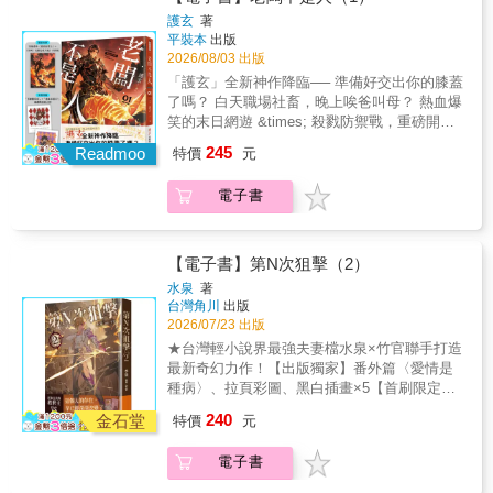
一眼認出！崩潰如她發現，她家老闆無論線上
護玄
著
線下，真的很「不是人」！ 表面上高富帥，卻
平裝本
出版
壓榨員工不眨眼；暗地裡，他熱愛微笑冷暴
2026/08/03 出版
力，在遊戲裡虐人千百遍！但為了賺進更多亮
「護玄」全新神作降臨── 準備好交出你的膝蓋
閃閃新台幣，林蕖咬牙簽下「輔助殺人合
了嗎？ 白天職場社畜，晚上唉爸叫母？ 熱血爆
約」，白天幫老闆跑腿打雜，晚上則化身雙馬
笑的末日網遊 &times; 殺戮防禦戰，重磅開
尾獸耳娘，替山櫻服第一殺人魔aka老闆「戰九
服！ 知名繪師Welkin親繪封面+盛櫻之汀打造Q
245
鳴」做任務。 從此，她左手捂胃、右手握滑
Readmoo
特價
元
圖人設， 精采劇情徹底立體視覺化！ ✧✦✧ 生
鼠，開始了被滿坑滿谷仇家追殺的凶殘日常。
技公司實習生林蕖，現實中是個只求安穩度日
豈料線上雞飛狗跳，現實世界也全面失控！面
電子書
的邊緣型路人。但在末日求生網遊「生者禁
對職場與網遊PK的爆肝生存戰，到底錢和命哪
區」中，她則是靠接單賺學費的王牌商人「流
個更重要？林蕖表示：我只想問候老闆他全家
光燭動」。某日，她把遊戲角色做成螢幕保護
（怒）！！ ✧✦✧ 關於那群明明可以靠臉吃
程式，卻被自家那位「微服出巡」的霸總江陌
【電子書】第N次狙擊（2）
飯， 卻堅持在末日網遊裡當怪咖的頂級強者們
一眼認出！崩潰如她發現，她家老闆無論線上
水泉
著
&hellip;&hellip; 戰九鳴 性別：男 年齡感：25
線下，真的很「不是人」！ 表面上高富帥，卻
台灣角川
出版
體型：廢土風格戰士，肌肉發達，身材高大魁
壓榨員工不眨眼；暗地裡，他熱愛微笑冷暴
2026/07/23 出版
梧，身高超過190。 外型：冷峻帥氣，擁有一
力，在遊戲裡虐人千百遍！但為了賺進更多亮
★台灣輕小說界最強夫妻檔水泉×竹官聯手打造
頭棕黑色俐落短髮與迷人棕色雙瞳。 裝備與武
閃閃新台幣，林蕖咬牙簽下「輔助殺人合
最新奇幻力作！【出版獨家】番外篇〈愛情是
器：身穿黑色金屬鎧甲，手握閃爍雷電光的巨
約」，白天幫老闆跑腿打雜，晚上則化身雙馬
種病〉、拉頁彩圖、黑白插畫×5【首刷限定】
大神級戰士砍刀。 坐騎：五星坐騎「烈焰
尾獸耳娘，替山櫻服第一殺人魔aka老闆「戰九
浴血奮戰角色卡（※首刷售完即無贈品）★形
虎」，渾身燃燒著烈焰並擁有雙翼，體型龐
240
鳴」做任務。 從此，她左手捂胃、右手握滑
金石堂
特價
元
象完美的救世主vs.身分百變的暗殺者★這個人
大，充滿威懾力。 月千陵 性別：男 年齡感：
鼠，開始了被滿坑滿谷仇家追殺的凶殘日常。
的存在，早已經深深改變了他的生命──「惡魔
22 體型：骨架單薄纖細，外型美得雌雄莫辨，
豈料線上雞飛狗跳，現實世界也全面失控！面
電子書
是怎麼成為惡魔的？我似乎從來沒有好好思考
但本質上是個貨真價實的男人。 外型：銀白色
對職場與網遊PK的爆肝生存戰，到底錢和命哪
過這個問題。」得知世界末日的起因竟是自己
長髮束於腦後，一雙湛藍色雙瞳魅人心神。 裝