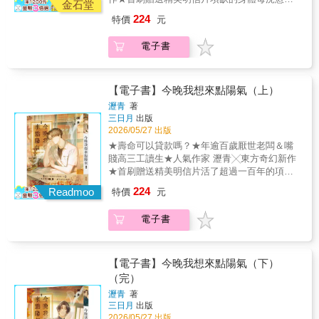
金石堂
下，余安倪深怕急需陽氣的項缺一不注意就死
224
特價
元
了，便主動搬進續命堂，同時分擔壽命借貸的
工作。同住的期間，余安倪逐漸發現項缺似乎
電子書
還隱瞞了許多事。在極度虛弱下，項缺夢見不
堪回首的過去。有關項家的罪孽，和城隍夫婦
的初識，還有……余准一。余准一究竟是誰？
他與項缺又有什麼淵源？疑問的迷霧散去，心
【電子書】今晚我想來點陽氣（上）
結徹底解開，隨之而來的，還有近在眼前的離
瀝青
著
別時刻──
三日月
出版
2026/05/27 出版
★壽命可以貸款嗎？★年逾百歲厭世老闆＆嘴
賤高三工讀生★人氣作家 瀝青╳東方奇幻新作
★首刷贈送精美明信片活了超過一百年的項
缺，陽氣因為極陰體質不斷流失，終於在高三
224
Readmoo
特價
元
生──余安倪身上找到能補充陽氣的命鐵。屈服
於項缺的威逼利誘，余安倪在他的金紙鋪當起
電子書
工讀生，方便隨時替項缺補足陽氣。而這也讓
余安倪發現，看似普通的金紙鋪，其實是從事
壽命借貸的「續命堂」──人世借一年，要在地
府還十年！城隍夫婦為了一件艱難的借貸案件
【電子書】今晚我想來點陽氣（下）
大吵一架，被牽連的項缺決定前往地府尋求解
（完）
決方法，余安倪因此展開一趟地府之旅，一路
瀝青
著
上種種經歷令他大開眼界。沒想到，竟意外發
三日月
出版
現項缺與余家關係匪淺的過往……
2026/05/27 出版