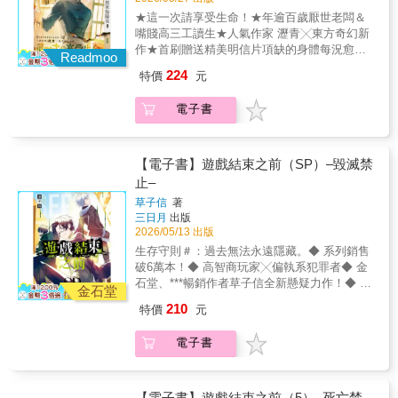
★這一次請享受生命！★年逾百歲厭世老闆＆
嘴賤高三工讀生★人氣作家 瀝青╳東方奇幻新
作★首刷贈送精美明信片項缺的身體每況愈
Readmoo
下，余安倪深怕急需陽氣的項缺一不注意就死
224
特價
元
了，便主動搬進續命堂，同時分擔壽命借貸的
工作。同住的期間，余安倪逐漸發現項缺似乎
電子書
還隱瞞了許多事。在極度虛弱下，項缺夢見不
堪回首的過去。有關項家的罪孽，和城隍夫婦
的初識，還有……余准一。余准一究竟是誰？
他與項缺又有什麼淵源？疑問的迷霧散去，心
【電子書】遊戲結束之前（SP）–毀滅禁
結徹底解開，隨之而來的，還有近在眼前的離
止–
別時刻──
草子信
著
三日月
出版
2026/05/13 出版
生存守則＃：過去無法永遠隱藏。◆ 系列銷售
破6萬本！◆ 高智商玩家╳偏執系犯罪者◆ 金
石堂、***暢銷作者草子信全新懸疑力作！◆ 特
金石堂
邀新銳繪師日々繪製精美封面◆ 眾所期待的全
210
特價
元
新番外故事──--帶著兩位搭檔回歸「現實」生
活，左牧的平靜日常卻在轉眼間破滅──死狀奇
電子書
特的無名棄屍，引來夜闖停屍間的不速之客，
案件撲朔迷離，左牧受命私下調查，沒想到所
有線索，竟都指向創造出「兔子」的神祕犯罪
組織？來自過去的陰影急速迫近，一場針對左
【電子書】遊戲結束之前（5）–死亡禁