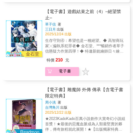
亂線索的指引，來到一座無人的廢棄之「巢」
……而等待在前方的，究竟是敵，抑或是友？
【電子書】遊戲結束之前（4）–絕望禁
「你不應該太相信別人，左牧先生。」
止–
草子信
著
三日月
出版
2025/12/24 出版
生存守則④：希望也是一種絕望。◆ 高智商玩
家╳偏執系犯罪者◆ 金石堂、***暢銷作者草子
信懸疑力作第四彈！◆ 特邀新銳繪師日々繪製
金石堂
精美封面◆ 殺戮、生存、信任、背叛，歡迎一
210
特價
元
起加入這場死亡遊戲──--主辦單位臨時發布的
特殊任務，讓剩餘玩家全數淪為獵物。就在此
電子書
刻，左牧失蹤、叛徒現身，而扭轉整場遊戲勝
敗的關鍵，似乎就藏在訊號無法抵達的地底深
處……孤立無援、通訊受阻，只在瞬間，左牧
的生存籌碼便僅剩自己──「獵殺遊戲開始了，
【電子書】雕魔師 外傳 傳承【含電子書
左牧先生。」
限定特典】
周小洮
著
台灣角川
出版
2025/12/22 出版
★2023KadoKado百萬小說創作大賞奇幻小說組
首獎！★最後的惡魔血脈成為人類最堅實的夥
伴，傳奇旅程就此展開！★【出版獨家特典】
Readmoo