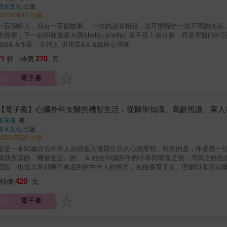
原水文化
出版
2023/06/10 出版
一百個病人，就有一百個故事。 一次的診間相遇，就可擦撞出一次不同的火花
名怪罪，下一刻卻被溫暖大讚&hellip;&hellip; 這不是人格分裂，而是牙醫師的日常。 專文推薦 楊斯棓 & 《人生路引》作者．醫師 暖
如&& &作家．主持人 洪培芸&& &臨床心理師
270
71
折
特價
元
電子書
【電子書】心臟外科女醫的機智生活：從醫學知識、高齡照護、家人
張玉蓮
著
原水文化
出版
2023/05/20 出版
這是一本50歲左右中年人如何進入優質生活的心路歷程。特別的是，作者是一
成就所謂的「機智生活」的。 & 她在44歲那年的小學同學會之後，高興之餘
面臨，也是大家都幾乎會遇到的中年人的壓力，包括養育子女、照顧與孝順父
工作的苦、擇偶、身心的疾病等等，這些都是當年無憂無慮的她們長大前不知道
420
特價
元
這不只是一本寫給中年人的書，更是寫給20＋以後年輕人的書。作者非常希望
的我如果有人教我，如何在有限的光陰裡，能夠把握時機，發揮得更多，更溫
電子書
（包括自己在內），好好說再見」這種遺憾。 & 同時，還希望告訴年輕人「
為人生不完美就不開心！能活下來都是幸運的。」 &