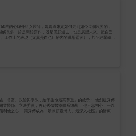
位50歲的心臟外科女醫師，娓娓道來她如何走到如今這個境界的，
也感觸良多，於是開始寫作，既是回顧過去，也是展望未來。把自己
母、工作上的表現（尤其是白色巨塔內的職場霸凌），甚至經歷轉換
的事，統統毫無保留寫下來，是一本標準的「中年寫真集」。 &
能將這些年的經歷分享給中年人，並傳授給年輕人，以彌補「當年
柔地待人，並向這些曾溫柔對待我們，卻可能沒有機會再碰面的人
生命不是完美的，但不完美的我們還是長大了、變老了，千萬不要因
種族、貧富、政治與宗教，給予生命最高尊重」的啟示； 他創建秀傳
、開業醫師、立法委員，再到秀傳醫療體系總裁， 他不忘初心，一以
鄉開業，也因此看到偏鄉地區醫療資源不足亟待突破的問題，於是
替國家看診，連續擔任三屆彰化立法委員，並邀集多位立委創立
醫師身分後，除了秀傳醫院，黃明和也接辦臺南市立醫院，開啟臺
建最大規模的彰濱秀傳醫院，黃明和也從醫師、院長變成醫療體系的