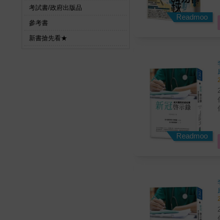
深
考試書/政府出版品
它無
Readmoo
參考書
新書搶先看★
常猜錯？ 
身
科學
Readmoo