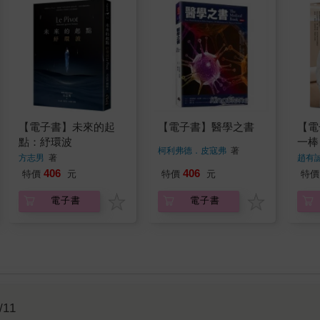
【電子書】未來的起
【電子書】醫學之書
【電
點：紓環波
一棒
柯利弗德．皮寇弗
著
方志男
著
趙有
406
406
特價
元
特價
元
特價
電子書
電子書
/11