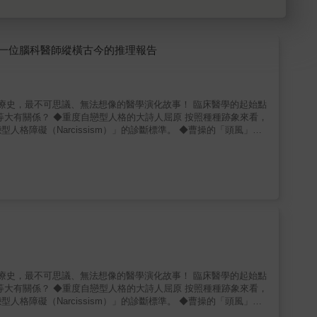
一位腦科醫師縱橫古今的推理報告
，最不可思議、無法想像的醫學演化故事！ 臨床醫學的起始點
 按照種種跡象來看，
cissism）」的診斷標準。 ◆曹操的「頭風」到
字可看到，曹操頭痛是一陣陣發作，發作時還會眼花，據此推測，
是否曾想過現代醫學的前身， 可能是一連串的大膽猜測嗎？ 而且常
在沒有確切科學數據的狀況，由醫師個人診斷經驗主觀的判斷病人的
有趣的典故，又獲得了基本的醫療常識。第一輯探討古人的病是由何而
他們可能是什麼病，再帶入該疾病的古今流變。第二輯則是針對某種
，最不可思議、無法想像的醫學演化故事！ 臨床醫學的起始點
演化，搭配精彩圖片，為讀者展現東西方一段又一段，從幻想進展至
 按照種種跡象來看，
cissism）」的診斷標準。 ◆曹操的「頭風」到
了「祝由科」。比方隋代巢元方等所著的「諸病源候論」說：「凡蠱
字可看到，曹操頭痛是一陣陣發作，發作時還會眼花，據此推測，