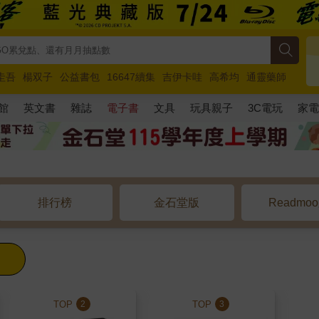
圭吾
楊双子
公益書包
16647續集
吉伊卡哇
高希均
通靈藥師
路邊攤新作
馬斯克
玩具總動員5
超慢跑
館
英文書
雜誌
電子書
文具
玩具親子
3C電玩
家
排行榜
金石堂版
Readmo
TOP
TOP
2
3