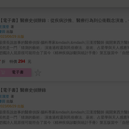
【電子書】醫療史偵辦錄：從疾病沙推、醫療行為到公衛觀念演進，
汪漢澄
著
麥田
出版
2023/06/29 出版
最擅長說故事的醫療偵探‧腦科專家&mdash;&mdash;汪漢澄醫師 揭開東西方醫療史
居然是一門「猜測的藝術」 演進過程還與民俗療法、巫術、占星學與天人感應等大有關係？ ◆重度自戀型人格的大詩人屈原
楚國詩人屈原很可能符合了當今《精神疾病診斷與統計手冊》第五版當中「自戀型人格障礙（Nar
底是哪一種頭痛？ 《三國志》：「太祖苦頭風，每發，心亂目眩。」從短短數
294
7
折
特價
元
深困擾曹操的很可能是偏頭痛。 ◆砒霜居然是東西方的王者之毒！ 不只中國古人愛用砒霜下毒，古羅馬暴君尼祿和歐洲貴族太太都愛用，因為
臭無味，犯案無痕跡！ ◆十四世紀的黑死病究竟是不是從亞洲傳過去？ 當時絲路已通，歐亞互通有無乃屬常態，又正處於元明之交，社會動
電子書
盪，瘟疫頻傳，傳播途徑充足，這是很有可能發生的事情。 ◆東方煉丹西方煉金，大家都想長生不老！ 無論東西方都希望透過宇宙天地的能量，
提煉精華物質，並藉此服用或輸入人體，達到物質不滅，肉身恆存的效果。 & 
現代人常把醫學視為一門科學，特別是診斷病人，但治療病人的臨床醫學並不算科學。為什麼呢？因為科學只講證據，任何說法都必須
經過反覆的實驗驗證，沒有模糊的空間。而臨床醫學的猜測成分很大，經常要
【電子書】醫療史偵辦錄
體出了什麼問題，該怎麼治療。 汪漢澄醫師以幽默風趣的文筆佐以詳實的歷史查證，從中西方古人如何看待疾病入手，暢談中西醫療的古今演
汪漢澄
著
變&mdash;&mdash;可以讀到古人異想天開的疾病觀、醫療觀，也可讀到
麥田
出版
起，以個別古代人物的病情，像是屈原、曹操、蘇東坡、王羲之等人，先推理
2023/06/29 出版
醫學觀念或醫學行為的古今比較及變化，是概念的澄清。 本書透過大量中西文獻與案例，搭配作者的專業輔助切入釐清，介紹東西歷史人物、小
最擅長說故事的醫療偵探‧腦科專家&mdash;&mdash;汪漢澄醫師 揭開東西方醫療史
說或傳說中的主角，透過疾病沙盤推演，以及各種醫學行為、公共衛生觀念的
居然是一門「猜測的藝術」 演進過程還與民俗療法、巫術、占星學與天人感應等大有關係？ ◆重度自戀型人格的大詩人屈原
的不思議的醫療史！ ＝精彩摘錄＝ 巫術與醫術有著剪不斷，理還亂的關係&hellip;&hellip; 古代中國醫學從《黃帝內經》開始，就把「祝由」
楚國詩人屈原很可能符合了當今《精神疾病診斷與統計手冊》第五版當中「自戀型人格障礙（Nar
（巫術）列為正規的醫療方法，所以傳統中醫的科別當中，就堂而皇之的包括
底是哪一種頭痛？ 《三國志》：「太祖苦頭風，每發，心亂目眩。」從短短數