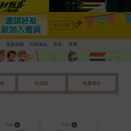
0
登入/註冊
電
居家休閒
日用食品
影音
售票
o版
特價區
免費專區
TOP
TOP
TOP
4
5