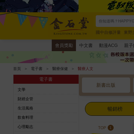
國中自修評量
東野
唯紅花綻放
奧德賽
會員獎勵
中文書
動漫ACG
親子
首頁
＞
電子書
＞
醫療保健
＞
醫療人文
電子書
新書出版
文學
財經企管
生活風格
暢銷榜
飲食料理
心理勵志
TOP
1