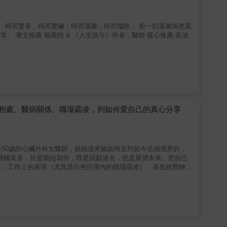
。 時而驚喜，時而驚嚇；時而溫馨，時而惱怒； 前一刻還被病患莫
心推薦 吳淡
相處、醫病關係、職場霸凌，到如何愛自己的真心分享
位50歲的心臟外科女醫師，娓娓道來她如何走到如今這個境界的，
也感觸良多，於是開始寫作，既是回顧過去，也是展望未來。把自己
母、工作上的表現（尤其是白色巨塔內的職場霸凌），甚至經歷轉換
的事，統統毫無保留寫下來，是一本標準的「中年寫真集」。 &
能將這些年的經歷分享給中年人，並傳授給年輕人，以彌補「當年
柔地待人，並向這些曾溫柔對待我們，卻可能沒有機會再碰面的人
生命不是完美的，但不完美的我們還是長大了、變老了，千萬不要因