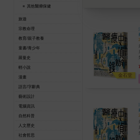
其他醫療保健
旅遊
宗教命理
教育/親子教養
童書/青少年
羅曼史
輕小說
深
它無
金石堂
漫畫
語言/字辭典
常猜錯？ 
藝術設計
身
電腦資訊
自然科普
人文歷史
科學
社會哲思