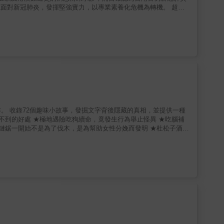
 成大醫院面對新冠肺炎，發揮堅強實力，以專業素養化危機為轉機。 超前
靠近，整個人被拉成一張弓，這叫作「角弓反張」。這張畫終於讓我
病無距。 全體一心攜手抗疫，不只守護在地，更接軌國際，是先
 &
思，讓夥伴的行藏留下足跡，供同道借鏡共享、予後來者評價與學
力投入、跨科部的通力合作，用「專業」｣和「科學」化危機為轉
，在相信科學、善用科技與保持善念下，攜手共進度過疫情難關！
h;&mdash;期間，醫院同仁在在展現向心力，相互扶持走過一千多個戴
勝 ￭日、夜總是不斷循環，雨過可能天晴，但必將會有下一場驟雨
的借鏡。因此，這不是「結尾語」，是「節尾語」。 & 本書章節
 3 風雨生信心 PART 4 兵馬未動，糧草先行 PART 5 醫護1000
。 收錄72個趣味小故事，發掘文字背後隱藏的真相，並提供一種
不到的好處 ★極地遇險吃狗續命，竟發生行為舉止怪異 ★吃腦補
★鏈鋸一開始不是為了伐木，是為幫助女性分娩而發明 ★杜松子酒不
 作者以生動有趣又深具啟發的方式來陳述原本應該複雜且枯燥的人
過史料的爬梳整理，剖析實際案例，還原真實故事，帶來更多的啟