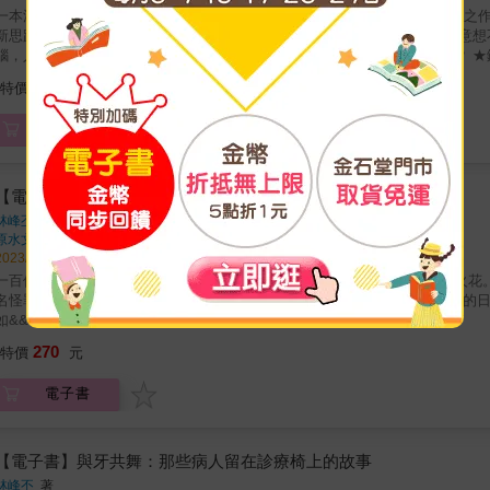
一本深具開創性，將醫學、心理學、物理、化學、生物等融匯於一爐的集錦之作
新思路。 ★叩診的聽音診病，竟來自酒桶的靈感 ★天生一張娃娃臉，竟有意想
腦，人類頭骨有特殊的治癒能力嗎？ ★面對不婚不生，羅馬皇帝如何催婚？ 
是為了做雞尾酒的，是哺乳期的營養 ★毒蜥蜴的唾液能醫糖尿病，還能減肥 &
266
特價
元
物或軼事。採用筆記小說的手法，每篇文章像生動的短片在讀者面前呈現，通
示。 &
電子書
【電子書】與牙共舞
林峰丕
著
原水文化
出版
2023/06/10 出版
一百個病人，就有一百個故事。 一次的診間相遇，就可擦撞出一次不同的火花
名怪罪，下一刻卻被溫暖大讚&hellip;&hellip; 這不是人格分裂，而是牙醫師的日常。 專文推薦 楊斯棓 & 《人生路引》作者．醫師 暖
如&& &作家．主持人 洪培芸&& &臨床心理師
270
特價
元
電子書
【電子書】與牙共舞：那些病人留在診療椅上的故事
林峰丕
著