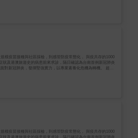
之為蠱。..... 隨逐酒食，為人患禍。」是描述蠱的製法。又說：
爛而死。」是說病人中了某類的蠱會表現出某種特定的症候。在中國古
發的疾病，就必須以毒攻毒，採用同樣玄乎的治療才行。 中西的
時代，也都經常看見巫師在醫療上活躍的身影。傳承自古希臘的正統
是否曾想過現代醫學的前身， 可能是一連串的大膽猜測嗎？ 而且常
。原因很單純，因為當時所謂的「正統」醫學理論也純屬幻想，並沒
在沒有確切科學數據的狀況，由醫師個人診斷經驗主觀的判斷病人的
用「牽機藥」毒死的。這「牽機藥」不同一般，是由一種叫作「馬錢
狀也」，意思是全身劇烈痙攣，讓頭跟腳互相靠到一塊兒，想必痛不
有趣的典故，又獲得了基本的醫療常識。第一輯探討古人的病是由何而
p; 1809年發生了科魯尼亞戰役（Battle of Corunna），英國
他們可能是什麼病，再帶入該疾病的古今流變。第二輯則是針對某種
心的貝爾醫師以平民醫師的身份志願前往，為戰爭傷患開刀，在過程
、大規模疫苗接種與社區採檢，到感管防疫常態化， 與疫共存的1000
後的破傷風」，將一位因為子彈傷口而造成破傷風的患者發病的模樣
演化，搭配精彩圖片，為讀者展現東西方一段又一段，從幻想進展至
疑似症狀及港澳旅遊史的病患前來求診，隔日確認為台南首例新冠肺炎
收縮，無法放鬆，將整個上半身往後拉，雙腿肌肉同樣的全部劇烈收
 成大醫院面對新冠肺炎，發揮堅強實力，以專業素養化危機為轉機。 超前
靠近，整個人被拉成一張弓，這叫作「角弓反張」。這張畫終於讓我
了「祝由科」。比方隋代巢元方等所著的「諸病源候論」說：「凡蠱
病無距。 全體一心攜手抗疫，不只守護在地，更接軌國際，是先
 &
之為蠱。..... 隨逐酒食，為人患禍。」是描述蠱的製法。又說：
爛而死。」是說病人中了某類的蠱會表現出某種特定的症候。在中國古
思，讓夥伴的行藏留下足跡，供同道借鏡共享、予後來者評價與學
發的疾病，就必須以毒攻毒，採用同樣玄乎的治療才行。 中西的
力投入、跨科部的通力合作，用「專業」｣和「科學」化危機為轉
時代，也都經常看見巫師在醫療上活躍的身影。傳承自古希臘的正統
，在相信科學、善用科技與保持善念下，攜手共進度過疫情難關！
。原因很單純，因為當時所謂的「正統」醫學理論也純屬幻想，並沒
h;&mdash;期間，醫院同仁在在展現向心力，相互扶持走過一千多個戴
勝 ￭日、夜總是不斷循環，雨過可能天晴，但必將會有下一場驟雨
用「牽機藥」毒死的。這「牽機藥」不同一般，是由一種叫作「馬錢
的借鏡。因此，這不是「結尾語」，是「節尾語」。 & 本書章節
狀也」，意思是全身劇烈痙攣，讓頭跟腳互相靠到一塊兒，想必痛不
 3 風雨生信心 PART 4 兵馬未動，糧草先行 PART 5 醫護1000
p; 1809年發生了科魯尼亞戰役（Battle of Corunna），英國
心的貝爾醫師以平民醫師的身份志願前往，為戰爭傷患開刀，在過程
、大規模疫苗接種與社區採檢，到感管防疫常態化， 與疫共存的1000
後的破傷風」，將一位因為子彈傷口而造成破傷風的患者發病的模樣
疑似症狀及港澳旅遊史的病患前來求診，隔日確認為台南首例新冠肺炎
收縮，無法放鬆，將整個上半身往後拉，雙腿肌肉同樣的全部劇烈收