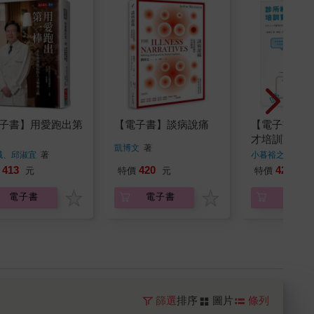
子書】用愛跑出第
【電子書】談病說痛
【電子書】診
才培訓寶典
凱博文
著
誠、邱淑宜
著
小暮裕之
著
413
420
420
元
特價
元
特價
元
電子書
電子書
電子書
篩選
排序
圖片
條列