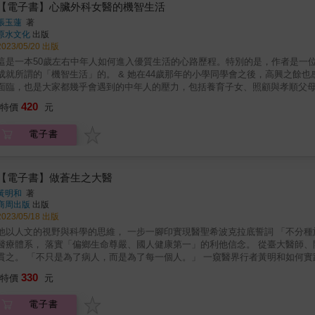
【電子書】心臟外科女醫的機智生活
張玉蓮
著
原水文化
出版
2023/05/20 出版
這是一本50歲左右中年人如何進入優質生活的心路歷程。特別的是，作者是一
成就所謂的「機智生活」的。 & 她在44歲那年的小學同學會之後，高興之餘
面臨，也是大家都幾乎會遇到的中年人的壓力，包括養育子女、照顧與孝順父
工作的苦、擇偶、身心的疾病等等，這些都是當年無憂無慮的她們長大前不知道
420
特價
元
這不只是一本寫給中年人的書，更是寫給20＋以後年輕人的書。作者非常希望
的我如果有人教我，如何在有限的光陰裡，能夠把握時機，發揮得更多，更溫
電子書
（包括自己在內），好好說再見」這種遺憾。 & 同時，還希望告訴年輕人「
為人生不完美就不開心！能活下來都是幸運的。」 &
【電子書】做蒼生之大醫
黃明和
著
商周出版
出版
2023/05/18 出版
他以人文的視野與科學的思維， 一步一腳印實現醫聖希波克拉底誓詞 「不分
醫療體系， 落實「偏鄉生命尊嚴、國人健康第一」的利他信念。 從臺大醫師
是為了病人，而是為了每一個人。」 一窺醫界行者黃明和如何實踐利他之心， 讓秀傳成為「最照顧臺灣人、最深入社區」的醫療體
系！ 出生於彰化的黃明和，自考上臺大醫學系，即以醫師為職志。其後選擇回
330
特價
元
創立秀傳醫院，以服務彰化的鄉親。 其後，黃明和更將從醫的利他之心擴及至
「厚生會」，以團體之力推動醫療社福政策，包括「全民健保」的實施。 回歸
電子書
灣「公辦民營」醫院的先例，隨後又接辦高雄縣立岡山醫院。2006年，更興