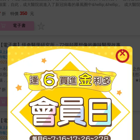
個案，自此，成大醫院就進入了新冠病毒的暴風圈中&hellip;&hellip;。
縮，將足部向下壓，因而腰部無法放平，高高的向上拱起，頭跟腳在地面互相
部署，阻絕境外，分艙分流，防堵清零，應變減災，守護台南，使醫護無懼、醫
們看懂了，當初發生在李煜身上的「頭足相就，如牽機狀」到底是個什麼模樣。
350
7
折
特價
元
鋒，也是最重要的防疫堡壘。 & 成大醫院COVID-19抗疫之路 成大醫院院長￭李經維 ￭出版這一部敘事專輯，其目的不在展演、更非炫示，單純是
一種負責、眷顧、誌記、崇實的心念，經整理、沉澱與定稿，促使自己內觀反
電子書
習！ 成功大學校長、前成大醫院院長￭沈孟儒 ￭憑藉著全體同仁義無反顧的傾
機，負重前行；從守護在地到接軌國際，發揮大學醫院的實力，善盡社會責任
成大醫院副院長￭柯文謙 ￭在抗疫&mdash;&mdash;也是對病毒抗議&mdas
口罩的日子，秉持革命情懷，攜手度過了這場世紀瘟疫。 成大醫院副院長￭林志
【電子書】怪奇醫學研究所：72個顛覆想像的趣味醫學故事
來犯，我們要負責任地把這一場「抗疫物語」記錄下來，做為下一場雨彈來襲時
蘇上豪
著
重點. 總策劃序 攻守有序，優雅抗疫 PART 1 山雨欲來 PART 2 風狂雨急 PART
時報文化
出版
天抗疫有感
2023/06/20 出版
一本深具開創性，將醫學、心理學、物理、化學、生物等融匯於一爐的集錦之作
新思路。 ★叩診的聽音診病，竟來自酒桶的靈感 ★天生一張娃娃臉，竟有意想
腦，人類頭骨有特殊的治癒能力嗎？ ★面對不婚不生，羅馬皇帝如何催婚？ 
是為了做雞尾酒的，是哺乳期的營養 ★毒蜥蜴的唾液能醫糖尿病，還能減肥 &
266
7
折
特價
元
物或軼事。採用筆記小說的手法，每篇文章像生動的短片在讀者面前呈現，通
示。 &
電子書
【電子書】怪奇醫學研究所
蘇上豪
著
時報文化
出版
2023/06/20 出版