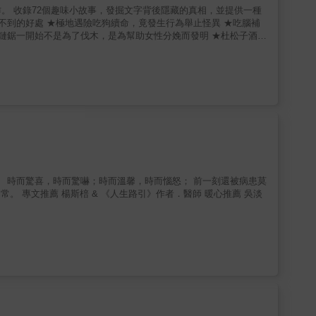
。 收錄72個趣味小故事，發掘文字背後隱藏的真相，並提供一種
不到的好處 ★極地遇險吃狗續命，竟發生行為舉止怪異 ★吃腦補
★鏈鋸一開始不是為了伐木，是為幫助女性分娩而發明 ★杜松子酒不
 作者以生動有趣又深具啟發的方式來陳述原本應該複雜且枯燥的人
過史料的爬梳整理，剖析實際案例，還原真實故事，帶來更多的啟
。 時而驚喜，時而驚嚇；時而溫馨，時而惱怒； 前一刻還被病患莫
心推薦 吳淡