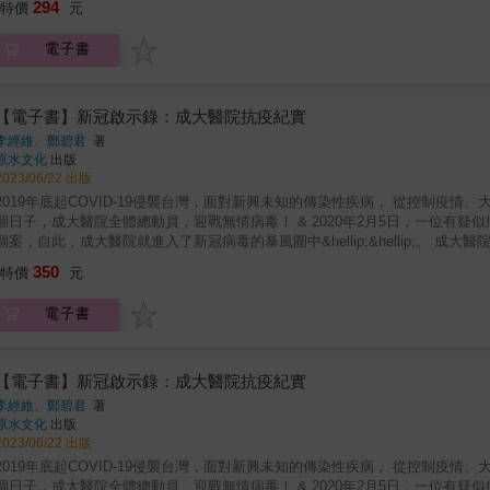
294
毒有數種.....多取蟲蛇之類，以器皿盛貯，任其自相啖食，唯有一物獨在者，即謂
特價
元
深困擾曹操的很可能是偏頭痛。 ◆砒霜居然是東西方的王者之毒！ 不只中國古人愛用砒霜下毒，古羅馬暴君尼祿和歐洲貴族太太都愛用，因為
「著蠱毒，面色青黃者，是蛇蠱，其脈洪壯。病發之時，腹內熱悶..... 肝鬲
臭無味，犯案無痕跡！ ◆十四世紀的黑死病究竟是不是從亞洲傳過去？ 當時絲路已通，歐亞互通有無乃屬常態，又正處於元明之交，社會動
代的「醫學家」眼中，巫術是合情合理的疾病成因，要對付這些超自然操作所引
電子書
盪，瘟疫頻傳，傳播途徑充足，這是很有可能發生的事情。 ◆東方煉丹西方煉金，大家都想長生不老！ 無論東西方都希望透過宇宙天地的能量，
文化背景固有不同，人心卻顯然很相似。在西方的早期，比方古希臘，古羅馬
提煉精華物質，並藉此服用或輸入人體，達到物質不滅，肉身恆存的效果。 & 
醫學體系，對這種「旁門左道」固然嗤之以鼻，但庶民百姓卻常對之深信不疑
現代人常把醫學視為一門科學，特別是診斷病人，但治療病人的臨床醫學並不算科學。為什麼呢？因為科學只講證據，任何說法都必須
有比巫術高明到哪裡去，效果當然也不可能比人家更有效。 李後主死得好痛，歐洲戰場的傷兵也好痛，為什麼那麽痛？ 李煜到底是怎麼死的呢？
經過反覆的實驗驗證，沒有模糊的空間。而臨床醫學的猜測成分很大，經常要
【電子書】新冠啟示錄：成大醫院抗疫紀實
正史並無明確記載，然而根據許多的筆記野史，他死得真的很慘，是被趙光義
體出了什麼問題，該怎麼治療。 汪漢澄醫師以幽默風趣的文筆佐以詳實的歷史查證，從中西方古人如何看待疾病入手，暢談中西醫療的古今演
李經維、鄭碧君
著
子」（又稱番木鱉）的植物所提煉，古籍上說人服用後會「頭足相就，如牽機
變&mdash;&mdash;可以讀到古人異想天開的疾病觀、醫療觀，也可讀到
原水文化
出版
堪言。下毒者心裡一定對被毒者深惡痛絕，才會選用這麼殘忍的毒藥。 &hellip;&helli
起，以個別古代人物的病情，像是屈原、曹操、蘇東坡、王羲之等人，先推理
2023/06/22 出版
與法國在西班牙交戰，產生了大量的英軍傷患，造成嚴重的軍醫人力不足。熱
醫學觀念或醫學行為的古今比較及變化，是概念的澄清。 本書透過大量中西文獻與案例，搭配作者的專業輔助切入釐清，介紹東西歷史人物、小
2019年底起COVID-19侵襲台灣，面對新興未知的傳染性疾病， 從控制疫情
中同時發揮他的畫技，留下不少描繪傷患病狀的優秀畫作。其中有一幅「槍傷
說或傳說中的主角，透過疾病沙盤推演，以及各種醫學行為、公共衛生觀念的
個日子，成大醫院全體總動員，迎戰無情病毒！ & 2020年2月5日，一位有
畫得很清楚。這位痛苦的士兵全身肌肉強烈的痙攣，頭頸跟上背部的肌肉強力
的不思議的醫療史！ ＝精彩摘錄＝ 巫術與醫術有著剪不斷，理還亂的關係&hellip;&hellip; 古代中國醫學從《黃帝內經》開始，就把「祝由」
個案，自此，成大醫院就進入了新冠病毒的暴風圈中&hellip;&hellip;。
縮，將足部向下壓，因而腰部無法放平，高高的向上拱起，頭跟腳在地面互相
（巫術）列為正規的醫療方法，所以傳統中醫的科別當中，就堂而皇之的包括
部署，阻絕境外，分艙分流，防堵清零，應變減災，守護台南，使醫護無懼、醫
們看懂了，當初發生在李煜身上的「頭足相就，如牽機狀」到底是個什麼模樣。
350
毒有數種.....多取蟲蛇之類，以器皿盛貯，任其自相啖食，唯有一物獨在者，即謂
特價
元
鋒，也是最重要的防疫堡壘。 & 成大醫院COVID-19抗疫之路 成大醫院院長￭李經維 ￭出版這一部敘事專輯，其目的不在展演、更非炫示，單純是
「著蠱毒，面色青黃者，是蛇蠱，其脈洪壯。病發之時，腹內熱悶..... 肝鬲
一種負責、眷顧、誌記、崇實的心念，經整理、沉澱與定稿，促使自己內觀反
代的「醫學家」眼中，巫術是合情合理的疾病成因，要對付這些超自然操作所引
電子書
習！ 成功大學校長、前成大醫院院長￭沈孟儒 ￭憑藉著全體同仁義無反顧的傾
文化背景固有不同，人心卻顯然很相似。在西方的早期，比方古希臘，古羅馬
機，負重前行；從守護在地到接軌國際，發揮大學醫院的實力，善盡社會責任
醫學體系，對這種「旁門左道」固然嗤之以鼻，但庶民百姓卻常對之深信不疑
成大醫院副院長￭柯文謙 ￭在抗疫&mdash;&mdash;也是對病毒抗議&mdas
有比巫術高明到哪裡去，效果當然也不可能比人家更有效。 李後主死得好痛，歐洲戰場的傷兵也好痛，為什麼那麽痛？ 李煜到底是怎麼死的呢？
口罩的日子，秉持革命情懷，攜手度過了這場世紀瘟疫。 成大醫院副院長￭林志
【電子書】新冠啟示錄：成大醫院抗疫紀實
正史並無明確記載，然而根據許多的筆記野史，他死得真的很慘，是被趙光義
來犯，我們要負責任地把這一場「抗疫物語」記錄下來，做為下一場雨彈來襲時
李經維、鄭碧君
著
子」（又稱番木鱉）的植物所提煉，古籍上說人服用後會「頭足相就，如牽機
重點. 總策劃序 攻守有序，優雅抗疫 PART 1 山雨欲來 PART 2 風狂雨急 PART
原水文化
出版
堪言。下毒者心裡一定對被毒者深惡痛絕，才會選用這麼殘忍的毒藥。 &hellip;&helli
天抗疫有感
2023/06/22 出版
與法國在西班牙交戰，產生了大量的英軍傷患，造成嚴重的軍醫人力不足。熱
2019年底起COVID-19侵襲台灣，面對新興未知的傳染性疾病， 從控制疫情
中同時發揮他的畫技，留下不少描繪傷患病狀的優秀畫作。其中有一幅「槍傷
個日子，成大醫院全體總動員，迎戰無情病毒！ & 2020年2月5日，一位有
畫得很清楚。這位痛苦的士兵全身肌肉強烈的痙攣，頭頸跟上背部的肌肉強力