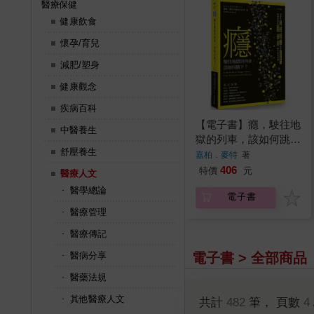
醫療保健
健康飲食
懷孕/育兒
減肥/塑身
健康觀念
疾病百科
【電子書】癮，駛往地
中醫養生
獄的列車，該如何跳
舒壓養生
下？
嘉柏．麥特
著
406
特價
元
醫療人文
醫學總論
電子書
醫療管理
醫療傳記
電子書 > 全部商品
醫病分享
醫藥法規
其他醫療人文
共計
482
筆， 頁數
4