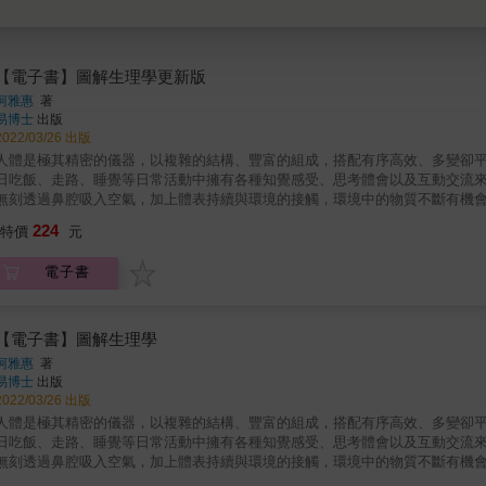
【電子書】圖解生理學更新版
柯雅惠
著
易博士
出版
2022/03/26 出版
人體是極其精密的儀器，以複雜的結構、豐富的組成，搭配有序高效、多變卻平衡的生
日吃飯、走路、睡覺等日常活動中擁有各種知覺感受、思考體會以及互動交流來體驗人生，都仰
無刻透過鼻腔吸入空氣，加上體表持續與環境的接觸，環境中的物質不斷有機
分，但也可能造成危害需要時時留意，例如外食餐具的選擇與營養調整、在外
224
特價
元
身體開始！身體究竟進行了哪些複雜精細的生理運作，讓心臟能持續不斷地跳動、讓肢體能
跳，我們不能喊停就停，這是因為裡頭存有節律器細胞，讓心臟按一定的節律跳動著，大腦是無法控制的。
電子書
破，這是因為肺臟能感受胸腔膨脹的壓力，抑制氣體再進入。 拿取物品時，手能輕鬆拿穩，這是因為拿取時，手部肌肉和神經還會不停討論著，
用力多少力氣，矯正至拿穩為止。 考試、上台報告緊張時，反而更能激發潛能，這是因為體內交感神經分泌的腎上腺素幫了你一把，讓你頭腦
有活力。 吃了不乾淨的食物就容易拉肚子，這是人體自救的方法，因為腸道內有感受器會偵測病菌入侵，排便好趕走它，別讓它影響健
時，排尿就少。這是因為體內偵測到水分不足，透過腎臟保留住水分，以免脫水。 & 這些生理機制需要我們的善用與善待。
【電子書】圖解生理學
了解哪些營養是運作這些機制的需要；以及了解當我們總是只知吃進一堆食物
柯雅惠
著
毒、清除排廢物），避免壞東西產生或堆積，破壞健康，讓我們能知道哪些東
易博士
出版
擔。清楚身體生理的需求及限制，更加溫柔對待，才是維繫身體健康，避免疾病的根本之道。 & 本書帶領你從身體的結
2022/03/26 出版
生理機制包括神經訊號傳遞、酵素作用、血液及淋巴循環、內分泌調節及免疫
人體是極其精密的儀器，以複雜的結構、豐富的組成，搭配有序高效、多變卻平衡的生
吸、心跳等生命徵象，還能進行各種生活所需的活動。 &
日吃飯、走路、睡覺等日常活動中擁有各種知覺感受、思考體會以及互動交流來體驗人生，都仰
無刻透過鼻腔吸入空氣，加上體表持續與環境的接觸，環境中的物質不斷有機
分，但也可能造成危害需要時時留意，例如外食餐具的選擇與營養調整、在外