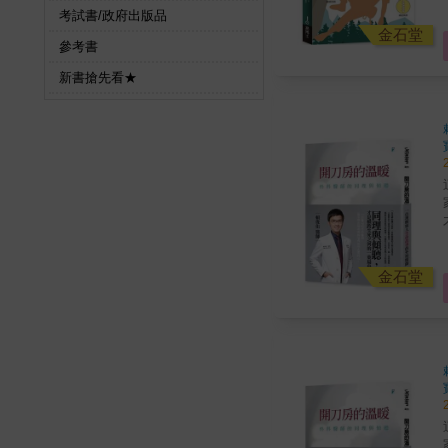
考試書/政府出版品
金石堂
參考書
該
新書搶先看★
清晰、
康。 吃太鹹或口很渴
這
才
就診權利
生
心。 一位理解病人生
金石堂
不
知
醫
模糊。 一個人
你嗎？ 至於那
長）： 「在仔
這