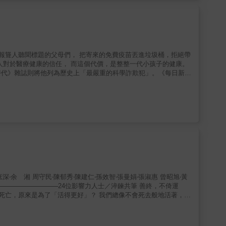
一世紀的時間，除了偶爾的「假釋」休息之外，我都一直都在追查後
也變得大規模了，
你什麼因素會導致問題、什麼因素又可以避免。這些書的作者通常都
（who）、他做了什麼事（what）、地點在何處（where），
持推出十餘則艱難的新聞報導、一小時的電視專訪、在頂尖醫學期刊
，也是本書更為驚人的發現。 & 但是，這本書的主
人性故事，描繪了「傲慢」，以及傲慢能夠造就的可怕陰影。 &
 & 這個故事的主角只有一個人跟一種
為「反疫苗運動之父」&mdash;&mdash;他的惡行從倫敦的一間醫
量，以及這股力量如何變形，開始攻擊所有的疫苗。這股力量吸收了
 這個故事的主角只有一個人跟一種疫
、罪惡感，以及疾病，不只滲入新冠肺炎造成的大災難，也揭示了科
，以及這股力量如何變形，開始攻擊所有的疫苗。這股力量吸收了其
罪惡感，以及疾病，不只滲入新冠肺炎造成的大災難，也揭示了科學
從美國開始的重大國際醫學戰爭？ & 我們很快就有了
一世紀的時間，除了偶爾的「假釋」休息之外，我都一直都在追查後
容，接受過如此廣泛的審查，從來沒有。 & 超過六千份
也變得大規模了，
的資料，成為新聞、電視，以及期刊的索引內容，其中兩千個資料來
你什麼因素會導致問題、什麼因素又可以避免。這些書的作者通常都
如此特別，而我的報導如此堅
是誠實的&mdash;&mdash;否則我的出版社就有權利銷毀所有書
（who）、他做了什麼事（what）、地點在何處（where），
果提出偽證，我願接受懲罰，在這個法律前提之下，我已經向法院提
交數百頁的聲明，並且接受威克菲爾德法律團隊六個小時又三十分鐘的提訊作證。 這個故事確實是，也必須是，真實的。
持推出十餘則艱難的新聞報導、一小時的電視專訪、在頂尖醫學期刊
，也是本書更為驚人的發現。 & 但是，這本書的主
人性故事，描繪了「傲慢」，以及傲慢能夠造就的可怕陰影。 &
為「反疫苗運動之父」&mdash;&mdash;他的惡行從倫敦的一間醫
 這個故事的主角只有一個人跟一種疫
的調適與跨越，描繪出人生的樣貌，在看似谷底的黑暗中，看見新的