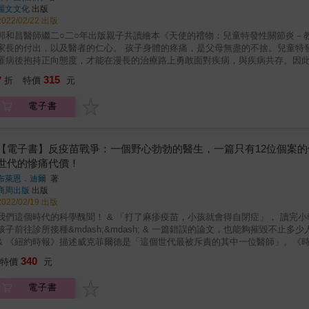
麗文文化
出版
2022/02/22 出版
郭和昌醫師繼二○二○年出版親子共讀繪本《天使的禮物：兒童特發性關節炎－
長的付出，以及醫者的仁心。 孩子身體的疼痛，是父母無盡的不捨。兒童特發性關節炎，可能發生在任何一個孩子身上，對疾病有正確認識、
罹病後抱持正向態度，才能在漫長的治療路上勇敢面對疾病，與疾病共存。因
所有的孩子健康長大，家長們對孩子的關節痛處理可以得心應手，孩子關節炎的苦痛迎刃而解，天真的歡笑再度出現在臉
315
7
折
特價
元
龐。
電子書
【電子書】反疫苗戰爭：一個野心勃勃的醫生，一篇只有12位個案
世代的慘痛代價！
布萊恩．迪爾
著
商周出版
出版
2022/02/19 出版
這個時代的科學醜聞！ & 「打了麻疹疫苗，小孩就會得自閉症」， 讀完小報聳人聽聞標題的父母們， 把寄來的免費疫苗丟進垃圾桶，拒絕帶
子前往診所接種&mdash;&mdash; & 一篇錯誤的論文，也能夠摧毀不止多少人對於醫療健康的信任， 而這個代價，是整整一代小孩子的健康。
責的其中一位醫師」。《時代》雜誌則將他列為歷史上「最嚴重的科學詐欺犯」。《每日新
聞》認為威克菲爾德「在世人面前蒙羞」，並且使用了以下的標題：連醫學之父希波克拉底都會噁心想吐！
340
特價
元
疫苗，至少一開始是如此。但是，這個人與疫苗的故事解釋了多年來累積的力
其他人物，他們藉此在陽光下享受自己的名聲，也造就了一個陰謀，釋放恐懼
電子書
是如此容易遭到污染。 & 我在英國以外的地區演講討論關於此書的調查時，我通常以這個問題開場：「為什麼是我？」為什麼，舉例來說，
巴西聖保羅或者西伯利亞佛伊弗迪納的聽眾，想要聽一位來自英格蘭倫敦的記者，探討一個