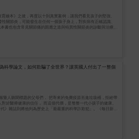
教育繪本》之後，再度以十則真實案例，讓我們看見孩子的堅強、
此本書也包含常見關節痛的因應之道與特異性關節炎的診斷與治療介
的偽科學論文，如何欺騙了全世界？讓英國人付出了一整個
 & 這個故事的主角只有一個人跟一種
量，以及這股力量如何變形，開始攻擊所有的疫苗。這股力量吸收了
、罪惡感，以及疾病，不只滲入新冠肺炎造成的大災難，也揭示了科
從美國開始的重大國際醫學戰爭？ & 我們很快就有了