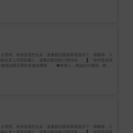
自由活動、讓頭腦能清晰思考呢？ & 心臟會自己一直
 你即使大口用力吸氣，肺臟也不致爆
、妄自消耗體力、過度操勞，身體是如何幫忙收拾善後的（代謝排
西別吃別用、哪些不良作息和壞習慣應改善，才不致增加身體的負
構、組成，走入體內各種
防禦等，並了解這些生理機制如何維繫身體的健康，讓人不僅擁有呼
最大考量。哪怕退而求其次成為手術助手，或甚至建議病人前往其他
更難能可貴的是在每一次的醫療案例過程中，他都會自我審視。」