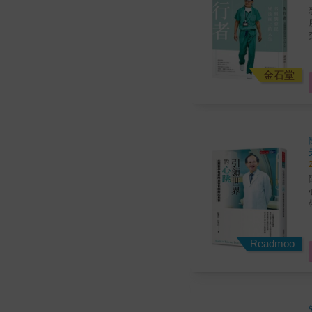
想
會
金石堂
陳適
帶來
Readmoo