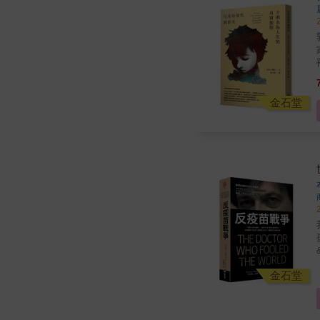
家
紹。 郭醫師衷心期望
金石堂
我們
孩
& 《紐約時報》描述威克菲爾德是「這個世代最被斥
金石堂
學竟