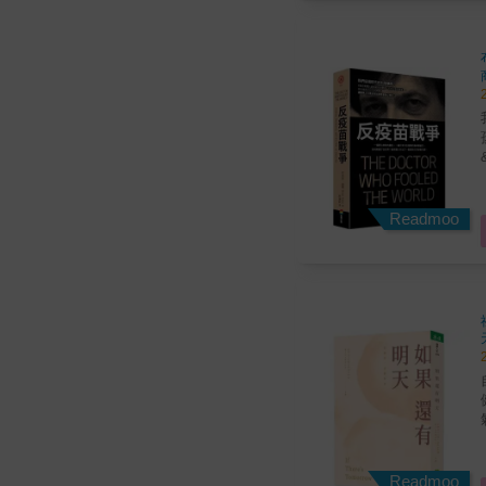
是
以及
我們
孩
& 《紐約時報》描述威克菲爾德是「這個世代最被斥
Readmoo
學竟
竟是
是
以及
自
健
氣，
生
Readmoo