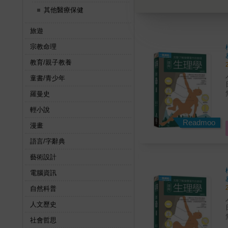
其他醫療保健
旅遊
宗教命理
教育/親子教養
童書/青少年
羅曼史
輕小說
Readmoo
漫畫
該
語言/字辭典
清晰、
藝術設計
康。 吃太鹹或口很渴
電腦資訊
自然科普
人文歷史
社會哲思