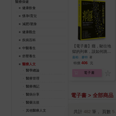
醫療保健
健康飲食
懷孕/育兒
減肥/塑身
健康觀念
疾病百科
【電子書】癮，駛往地
中醫養生
獄的列車，該如何跳
舒壓養生
下？
嘉柏．麥特
著
406
特價
元
醫療人文
醫學總論
電子書
醫療管理
醫療傳記
電子書 > 全部商品
醫病分享
醫藥法規
其他醫療人文
共計
482
筆， 頁數
5