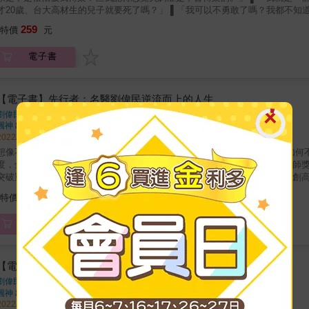
謝幸吟（媒體工作者）： 「看賴醫師記錄診間與手術室的點點滴滴，他懸壺濟世的初心，從路障實習生到主治醫師，不長不短的八年，三千多
20歲、台大高材生的兒子就要死了嗎？」 ▌「我可以不勇敢了嗎？我都不知道像我這樣活著的意義在哪裡。」 ◆每個人，無論生什麼病，都有
個日子，他對患者，專業之餘，更是用心傾聽，還有一次次的捫心自問與檢討
； ◆每個人，當頑強地自我防衛時，都有人能同理與陪伴； ◆每個人，當被無聲囚禁時，都有人能打開那心的牢籠； ◆每個人，都能在
259
&hellip;&hellip;賴醫師總是願意傾聽。「讓患者有地方可以去」，他也讓患者的心和心裡的話，
特價
元
命最後一刻，選擇想要的方式離開。 同理與傾聽，才是橫跨生死之河的一葉扁舟。 一位醫心的外科醫師，醫治那些被破碎難堪殘缺所包覆的
幸吟（媒體工作者）撰推薦序 白永嘉（新竹馬偕醫院急診外科主任；美國心臟學會主任導師）、巫玠竺〈醫師；《美好少女的垂直社會》作
命故事的外科醫師 每一個醫師所認為的小手術， 對病人來說，其實都是恐懼異常的大手術。 而他，領著病人，渡過恐懼、
者〉、李茂盛（總統府資政；茂盛醫院院長；中山醫學大學教授）、李俊逸（
電子書
安與未知的窮山惡水&hellip;&hellip; 他們都因痛苦的病症而來。但他們的困境，卻又不僅僅是病症，有時是因心中無以名狀的恐懼、不安與未
德陽（中國醫藥大學附設醫院院長）、陳志金（《ICU重症醫療現場》作者）
，更有時是因病症而衍生的生命泥淖。 一位年輕的外科醫師因為深深了解，精湛的外科手術並不一定總能解決病人問題，而所有的醫療決定，
蔡伯鑫（醫師；作家）同感推薦（依姓氏筆劃順序排列）
都是以病人性命為籌碼，因此，他彷若走在鋼索，時刻提醒自己務必以病人為
院治療，他也謙遜接納。 當他將自己的心，一再貼近這些病患與病患家人，那些傾聽、尊重與同理是他的行醫日常；而當他戮力替病人設想、
【電子書】先行者：名醫劉偉民逆流而上的人生
付出與拚搏，我們得以看見平凡，但又不凡的醫療一景。 本書特色 ◎賴俊佑醫師： 「在開刀房待得久了，手術開得多了，對於生死的定義愈來愈
劉偉民
著
的心跳停止，算是死了嗎？可是在醫療科技的發展下，我們連心臟都能替換。但不是自己的心臟替自己跳動著，這樣的你，還算是
圓神
出版
些對人生失去希望，遍尋不著初衷，溺斃在欲望的汪洋裡的人，也算是確實的活著嗎？ 我不知道。 ◎劉啟群（台灣路竹會會長）：
2022/03/01 出版
「在仔細讀完本書的原稿之後，發現字裡行間，流露著醫者仁心的慈悲，也有
像不一定能落實，不怕挫敗與力行才是關鍵！ 走過輕狂後的劉偉民，是如何不畏挑戰，在醫界持續創造新高峰？ 憑藉「不被框架限制」的態
中建立彼此的信任，讓患者面對康復之路時，重新燃起生命的動力；更難能可貴的是
度，全亞洲首位榮獲世界婦科內視鏡大會論文首獎、傑出達文西外科手術醫師
體工作者）： 「看賴醫師記錄診間與手術室的點點滴滴，他懸壺濟世的初心，從路障實習生到主治醫師，不長不短的八年，三千多個日子，
突破重圍，開發出「腹腔鏡子宮血管阻斷術」，接著在「達文西手術」上再創高峰，幫助無數病患。 「婦科名醫
他對患者，專業之餘，更是用心傾聽，還有一次次的捫心自問與檢討，他希望
卻呈現了更多面向且真實的他，不論是好的、壞的、成功的、失敗的&hellip;&
210
&hellip;&hellip;賴醫師總是願意傾聽。「讓患者有地方可以去」，他也讓患者的心和心裡的話，
特價
元
與要求自我的「平凡人」劉偉民。 「回首那些曾經的磨難，也都是激勵我朝向今天的自己邁進。」透過劉偉民醫師的真摯故事，你將明白無懼
幸吟（媒體工作者）撰推薦序 白永嘉（新竹馬偕醫院急診外科主任；美國心臟學會主任導師）、巫玠竺〈醫師；《美好少女的垂直社會》作
旁人對自己的評價與
者〉、李茂盛（總統府資政；茂盛醫院院長；中山醫學大學教授）、李俊逸（
電子書
德陽（中國醫藥大學附設醫院院長）、陳志金（《ICU重症醫療現場》作者）
蔡伯鑫（醫師；作家）同感推薦（依姓氏筆劃順序排列）
【電子書】先行者：名醫劉偉民逆流而上的人生
劉偉民
著
圓神
出版
2022/03/01 出版