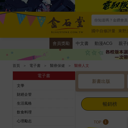
國中自修評量
東野
唯紅花綻放
奧德賽
會員獎勵
中文書
動漫ACG
親子
首頁
＞
電子書
＞
醫療保健
＞
醫療人文
電子書
新書出版
文學
財經企管
生活風格
暢銷榜
飲食料理
心理勵志
TOP
1