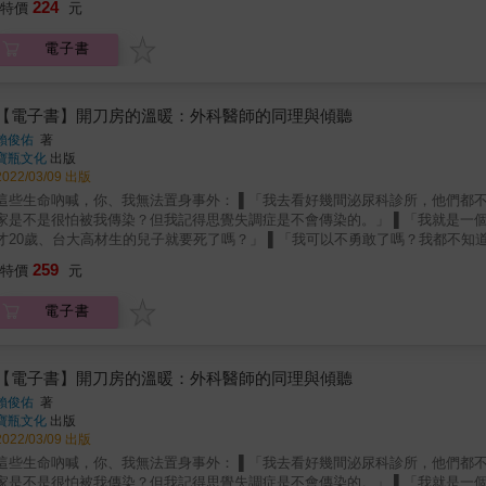
224
特價
元
身體開始！身體究竟進行了哪些複雜精細的生理運作，讓心臟能持續不斷地跳動、讓肢體能
跳，我們不能喊停就停，這是因為裡頭存有節律器細胞，讓心臟按一定的節律跳動著，大腦是無法控制的。
電子書
破，這是因為肺臟能感受胸腔膨脹的壓力，抑制氣體再進入。 拿取物品時，手能輕鬆拿穩，這是因為拿取時，手部肌肉和神經還會不停討論著，
用力多少力氣，矯正至拿穩為止。 考試、上台報告緊張時，反而更能激發潛能，這是因為體內交感神經分泌的腎上腺素幫了你一把，讓你頭腦
有活力。 吃了不乾淨的食物就容易拉肚子，這是人體自救的方法，因為腸道內有感受器會偵測病菌入侵，排便好趕走它，別讓它影響健
時，排尿就少。這是因為體內偵測到水分不足，透過腎臟保留住水分，以免脫水。 & 這些生理機制需要我們的善用與善待。
【電子書】開刀房的溫暖：外科醫師的同理與傾聽
了解哪些營養是運作這些機制的需要；以及了解當我們總是只知吃進一堆食物
賴俊佑
著
毒、清除排廢物），避免壞東西產生或堆積，破壞健康，讓我們能知道哪些東
寶瓶文化
出版
擔。清楚身體生理的需求及限制，更加溫柔對待，才是維繫身體健康，避免疾病的根本之道。 & 本書帶領你從身體的結
2022/03/09 出版
生理機制包括神經訊號傳遞、酵素作用、血液及淋巴循環、內分泌調節及免疫
些生命吶喊，你、我無法置身事外： ▌「我去看好幾間泌尿科診所，他們都不太理我。有的說我想太多，連藥都沒開就幫我退掛了。賴醫師，大
吸、心跳等生命徵象，還能進行各種生活所需的活動。 &
家是不是很怕被我傳染？但我記得思覺失調症是不會傳染的。」 ▌「我就是一個躺在床上等死的廢人，連要自殺的能力都沒有。」 ▌「你們是說我
20歲、台大高材生的兒子就要死了嗎？」 ▌「我可以不勇敢了嗎？我都不知道像我這樣活著的意義在哪裡。」 ◆每個人，無論生什麼病，都有
； ◆每個人，當頑強地自我防衛時，都有人能同理與陪伴； ◆每個人，當被無聲囚禁時，都有人能打開那心的牢籠； ◆每個人，都能在
259
特價
元
命最後一刻，選擇想要的方式離開。 同理與傾聽，才是橫跨生死之河的一葉扁舟。 一位醫心的外科醫師，醫治那些被破碎難堪殘缺所包覆的
命故事的外科醫師 每一個醫師所認為的小手術， 對病人來說，其實都是恐懼異常的大手術。 而他，領著病人，渡過恐懼、
電子書
安與未知的窮山惡水&hellip;&hellip; 他們都因痛苦的病症而來。但他們的困境，卻又不僅僅是病症，有時是因心中無以名狀的恐懼、不安與未
，更有時是因病症而衍生的生命泥淖。 一位年輕的外科醫師因為深深了解，精湛的外科手術並不一定總能解決病人問題，而所有的醫療決定，
都是以病人性命為籌碼，因此，他彷若走在鋼索，時刻提醒自己務必以病人為
院治療，他也謙遜接納。 當他將自己的心，一再貼近這些病患與病患家人，那些傾聽、尊重與同理是他的行醫日常；而當他戮力替病人設想、
【電子書】開刀房的溫暖：外科醫師的同理與傾聽
付出與拚搏，我們得以看見平凡，但又不凡的醫療一景。 本書特色 ◎賴俊佑醫師： 「在開刀房待得久了，手術開得多了，對於生死的定義愈來愈
賴俊佑
著
的心跳停止，算是死了嗎？可是在醫療科技的發展下，我們連心臟都能替換。但不是自己的心臟替自己跳動著，這樣的你，還算是
寶瓶文化
出版
些對人生失去希望，遍尋不著初衷，溺斃在欲望的汪洋裡的人，也算是確實的活著嗎？ 我不知道。」 ◎劉啟群（台灣路竹會會
2022/03/09 出版
細讀完本書的原稿之後，發現字裡行間，流露著醫者仁心的慈悲，也有著包容和理解的情懷。他視病如親，總是盡心盡力去醫治病
些生命吶喊，你、我無法置身事外： ▌「我去看好幾間泌尿科診所，他們都不太理我。有的說我想太多，連藥都沒開就幫我退掛了。賴醫師，大
患，並從中建立彼此的信任，讓患者面對康復之路時，重新燃起生命的動力；
家是不是很怕被我傳染？但我記得思覺失調症是不會傳染的。」 ▌「我就是一個躺在床上等死的廢人，連要自殺的能力都沒有。」 ▌「你們是說我