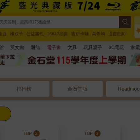
圭吾
楊双子
公益書包
16647續集
吉伊卡哇
高希均
通靈藥師
路邊攤新作
馬斯克
玩具總動員5
超慢跑
館
英文書
雜誌
電子書
文具
玩具親子
3C電玩
家
排行榜
金石堂版
Readmo
TOP
TOP
2
3