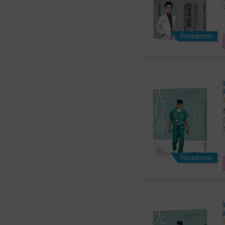
◎
才
就診權利
生
謝
心。 一位理解病人生
Readmoo
不
知
醫
模糊。 一個人
你嗎？ 至於那
想
（媒
會
謝
Readmoo