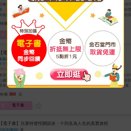
像不一定能落實，不怕挫敗與力行才是關鍵！ 走過輕狂後的劉偉民，是如何不畏挑戰，在醫界持續創造新高峰？ 憑藉「不被框架限制」的態
度，全亞洲首位榮獲世界婦科內視鏡大會論文首獎、傑出達文西外科手術醫師
突破重圍，開發出「腹腔鏡子宮血管阻斷術」，接著在「達文西手術」上再創高峰，幫助無數病患。 「婦科名醫
卻呈現了更多面向且真實的他，不論是好的、壞的、成功的、失敗的&hellip;&
210
特價
元
與要求自我的「平凡人」劉偉民。 「回首那些曾經的磨難，也都是激勵我朝向今天的自己邁進。」透過劉偉民醫師的真摯故事，你將明白無懼
旁人對自己的評價與
電子書
【電子書】引領世界的心跳
陳麗婷、陳慧玲
著
天下文化
出版
2022/02/25 出版
安醫師 台灣醫療之光 獨創心房顫動電燒術 遠征世界各國 無私傳承 打造全球頂尖心律不整醫療團隊 & 一位臺灣培養的醫師，成為享譽國際的
心臟醫學泰斗，在世界熠熠發光的他，從未出國深造，研發出獨步全球的心房
生命重生的希望。 & 陳適安醫師及其所打造的團隊，堅信臨床實證的力量，不懼權威，牽引全球治療心律不整的脈動。 & ．建立「非肺靜脈
起源性的心房顫動」理論，開啟全球心房顫動治療里程碑。 ．使用頻譜分析電生理訊號方式，輔助心房顫動電燒手術，增進手術的成功率。 ．獨
360
特價
元
步全球的心房顫動電燒術，被美國心律醫學會稱為「臺北方法」 (Taipei Approach)。 ．訓練世界各地逾五百多位心律不整專科醫師。
二十個國家發展心房顫動電燒術。
電子書
【電子書】兒童特發性關節炎：十則名為人生的真實旅程
郭和昌(醫師)
著