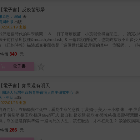
答案：因為英格蘭是這場戰爭的起源。英國是疫苗爭議的誕生地。長達四分之
來被稱為「反疫苗運動」的運動，這個運動從英格蘭移民到美國，又從美國影響全世界。 & 隨著新冠肺炎疫情爆發，這場運動
【電子書】反疫苗戰爭
時至今日，已經有無數的相關書籍出版，內容包括摘要研究、提供建議、告訴
布萊恩．迪爾
著
疫苗開發人員，或者想要傳達某個使命。 這本書不是其中之一。我也不是他們的一分子。我的書籍主題甚至不是關於疫苗。這本書的故事攸關
商周出版
出版
一切的起源：我的調查揭露了在記憶中可以稱為「精心設計騙局」的起源，主角是誰
2022/02/19 出版
為什麼（why）。 & 如果我錯了，我很歡迎有人糾正我，但就我所知，這本書是媒體記者調查醫學問題任何層面時，最深入廣泛的作品。我
這個時代的科學醜聞！ & 「打了麻疹疫苗，小孩就會得自閉症」， 讀完小報聳人聽聞標題的父母們， 把寄來的免費疫苗丟進垃圾桶，拒絕帶
的起點是二〇〇三年九月，我接受《星期日泰晤士報》的例行指派任務，我堅
子前往診所接種&mdash;&mdash; & 一篇錯誤的論文，也能夠摧毀不止多少人對於醫療健康的信任， 而這個代價，是整整一代小孩子的健康。
發表五篇系列文章，隨後，我揭露被外界稱為「可能是過去一百年造成最大傷害的醫學騙局」
責的其中一位醫師」。《時代》雜誌則將他列為歷史上「最嚴重的科學詐欺犯」。《每日新
題也不是醫學。正如頂尖科學期刊《自然》的一位審查人所說，這本書的主題是
聞》認為威克菲爾德「在世人面前蒙羞」，並且使用了以下的標題：連醫學之父希波克拉底都會噁心想吐！
340
愚弄全世界的醫師是一位英國人，安德魯．威克菲爾德&mdash;&mdash;他被譽
特價
元
疫苗，至少一開始是如此。但是，這個人與疫苗的故事解釋了多年來累積的力
院掀起波瀾，隨後造成關於麻疹腮腺炎德國麻疹疫苗的爭議，從多倫多到臺北的家庭，都因而心生恐懼。 &
其他人物，他們藉此在陽光下享受自己的名聲，也造就了一個陰謀，釋放恐懼
苗，至少一開始是如此。但是，這個人與疫苗的故事解釋了多年來累積的力量
電子書
是如此容易遭到污染。 & 我在英國以外的地區演講討論關於此書的調查時，我通常以這個問題開場：「為什麼是我？」為什麼，舉例來說，
他人物，他們藉此在陽光下享受自己的名聲，也造就了一個陰謀，釋放恐懼、
巴西聖保羅或者西伯利亞佛伊弗迪納的聽眾，想要聽一位來自英格蘭倫敦的記者，探討一個
如此容易遭到污染。 & 他們用否定和辱罵回應我的揭露。常見的反駁就是「眾多謊言」。但是，我的證據逐步受到各刊物編輯、醫藥界重要
答案：因為英格蘭是這場戰爭的起源。英國是疫苗爭議的誕生地。長達四分之
生產者、同儕審查，以及律師的查核，就我所知，沒有任何地方，任何議題的新聞報導內
來被稱為「反疫苗運動」的運動，這個運動從英格蘭移民到美國，又從美國影響全世界。 & 隨著新冠肺炎疫情爆發，這場運動
【電子書】如果還有明天
文件和紀錄支持我的報導內容，超過十五年來，我從無數的資料來源尋找相關
時至今日，已經有無數的相關書籍出版，內容包括摘要研究、提供建議、告訴
社團法人台灣生命教育學會病人自主研究中心
著
源記載於本書的註腳，並且由我在北美地區的出版商約翰．霍普金斯大學進行引用文字審核校對。 & 這本書的故事
疫苗開發人員，或者想要傳達某個使命。 這本書不是其中之一。我也不是他們的一分子。我的書籍主題甚至不是關於疫苗。這本書的故事攸關
天下生活
出版
持，這本書必然是誠實的&mdash;&mdash;這本書的內容，以及這本書的攻擊都
一切的起源：我的調查揭露了在記憶中可以稱為「精心設計騙局」的起源，主角是誰
2022/01/26 出版
本，並且要求我支付費用。紐約和倫敦的誹謗訴訟專家已經釐清相關內容。如
為什麼（why）。 & 如果我錯了，我很歡迎有人糾正我，但就我所知，這本書是媒體記者調查醫學問題任何層面時，最深入廣泛的作品。我
終而始，在病痛與生死中，看見生命的意義 丁菱娟‧于美人‧王小棣‧朱 平‧吳庶深‧余 湘 周守民‧陳郁秀‧陳建仁‧孫效智‧張曼娟‧張淑惠 曾昭旭‧黃
的起點是二〇〇三年九月，我接受《星期日泰晤士報》的例行指派任務，我堅
予‧黃勝堅‧楊玉欣‧楊秀儀‧趙可式 趙自強‧趙翠慧‧鍾欣凌‧譚敦慈‧嚴長壽‧釋慧開 ─────────────24位影響力人士／淬鍊共筆 善終，不倚運
發表五篇系列文章，隨後，我揭露被外界稱為「可能是過去一百年造成最大傷害的醫學騙局」
靠的是選擇與準備 一路向死的人生，該怎麼活，才不枉此生？ 談論疾病與死亡，原來是為了「活得更好」？ 我們總像不會死去般地活著，但
題也不是醫學。正如頂尖科學期刊《自然》的一位審查人所說，這本書的主題是
老病亡，可曾停下等待任何一人？ 若終將一死，如何才能不遺憾、不害怕的離開？ 24篇來自病人、照顧者、甚至有過多次瀕死經驗的人、 曾與
266
愚弄全世界的醫師是一位英國人，安德魯．威克菲爾德&mdash;&mdash;他被譽
特價
元
摯愛告別或即將臨終的人──他們以生命淬鍊的真實故事。 在「如果還有明天」時，像「如果沒有明天」般活著 本書以對立概念的思辨碰撞：昨日
院掀起波瀾，隨後造成關於麻疹腮腺炎德國麻疹疫苗的爭議，從多倫多到臺北的家庭，都因而心生恐懼。 &
與明日、無常與幸運、離別與相遇、生命與死亡，一篇篇面對病痛及生死情感