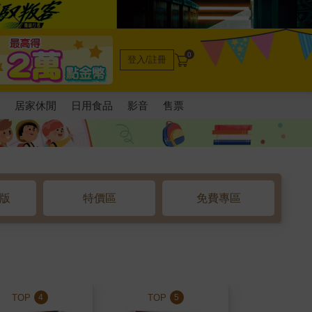
0
登入/註冊
電
居家休閒
日用食品
影音
售票
o版
特價區
免費專區
TOP
TOP
TOP
4
5