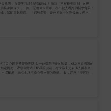
獎的醫師劉偉民，一路上歷經休學重考、在不被人看好的醫學背景下
」是外界眼中的劉偉民，但本書
hellip;因為他不是「神」，只是擁有一顆永不放棄的心、懂得掌握機
眼光，勇於面對挑戰，人生就可以無悔。 本書特色 ★鴻海集團創辦人／郭台銘──撰文推薦
顫動電燒術，帶領臺灣站上世界的頂端，為世界上更多病人與家庭，
 ．協助超過