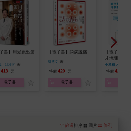
子書】用愛跑出第
【電子書】談病說痛
【電子書】診
才培訓寶典
凱博文
著
誠、邱淑宜
著
小暮裕之
著
413
420
420
元
特價
元
特價
元
電子書
電子書
電子書
篩選
排序
圖片
條列