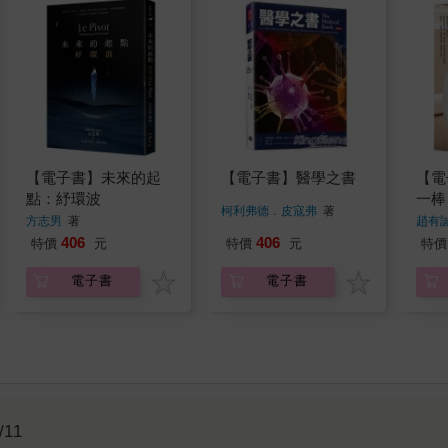
【電子書】未來的起
【電子書】醫學之書
【電
點：紓環波
一棒
柯利弗德．皮寇弗
著
方志男
著
趙有
406
406
特價
元
特價
元
特價
電子書
電子書
/11