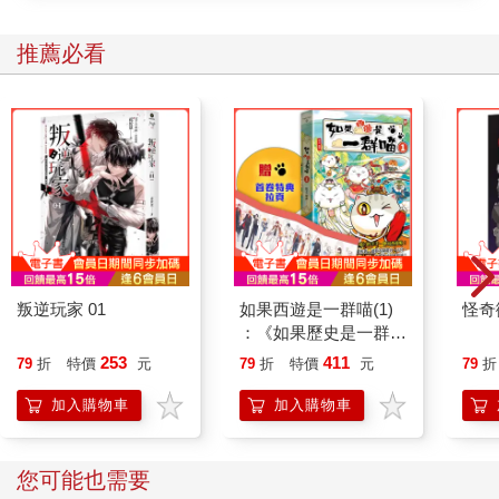
推薦必看
叛逆玩家 01
如果西遊是一群喵(1)
怪奇
：《如果歷史是一群
喵》作者最新力作，附
253
411
79
折
特價
元
79
折
特價
元
79
折
【首卷特典】拉頁
加入購物車
加入購物車
您可能也需要