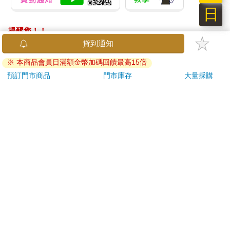
日
提醒您！！
金石堂及銀行均不會請您操作ATM! 如接獲電話要求您前往
貨到通知
ATM提款機，請不要聽從指示，以免受騙上當！
※ 本商品會員日滿額金幣加碼回饋最高15倍
退換貨須知：
預訂門市商品
門市庫存
大量採購
**提醒您，鑑賞期不等於試用期，退回商品須為全新狀態**
依據「消費者保護法」第19條及行政院消費者保護處公告之
「通訊交易解除權合理例外情事適用準則」，以下商品購買
後，除商品本身有瑕疵外，將不提供7天的猶豫期：
易於腐敗、保存期限較短或解約時即將逾期。（如：生
鮮食品）
依消費者要求所為之客製化給付。（客製化商品）
報紙、期刊或雜誌。（含MOOK、外文雜誌）
經消費者拆封之影音商品或電腦軟體。
非以有形媒介提供之數位內容或一經提供即為完成之線
上服務，經消費者事先同意始提供。（如：電子書、電
子雜誌、下載版軟體、虛擬商品…等）