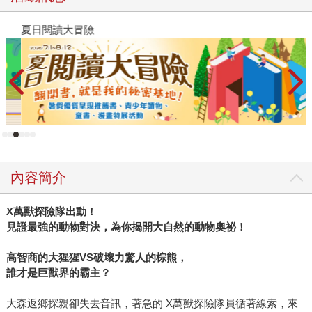
夏日閱讀大冒險
P
內容簡介
X
萬獸探險隊出動！
見證最強的動物對決，為你揭開大自然的動物奧祕！
高智商的大猩猩
VS
破壞力驚人的棕熊，
誰才是巨獸界的霸主？
大森返鄉探親卻失去音訊，著急的 X萬獸探險隊員循著線索，來