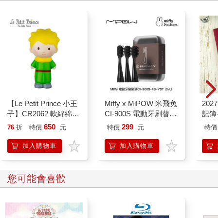
【Le Petit Prince 小王
Miffy x MiPOW 米飛兔
202
子】CR2062 軟綿綿的
CI-900S 電動牙刷替換
記簿
小王子紓壓捏捏公仔
牙刷頭組 (3入組)
650
299
76
折
特價
元
特價
元
特價
加入購物車
加入購物車
您可能會喜歡