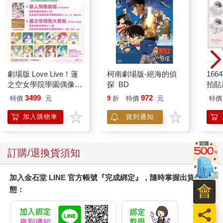
劇場版 Love Live！蓮
柯南劇場版-絕海的偵
1664
之空女學院學園偶像俱
探 BD
拍貼
樂部 Bloom Garden
3499
972
特價
元
9
折
特價
元
特價
Party蓮之空預售大套
組
加入購物車
貨到通知
訂購/退換貨須知
加入金石堂 LINE 官方帳號『完成綁定』，隨時掌握出貨動
會
態：
員