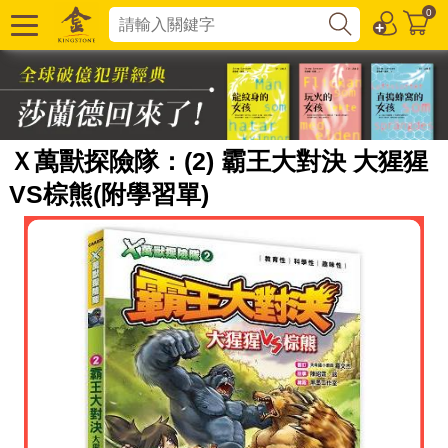
0
Ｘ萬獸探險隊：(2) 霸王大對決 大猩猩
VS棕熊(附學習單)