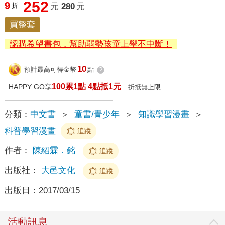
252
9
折
元
280
元
買整套
認購希望書包，幫助弱勢孩童上學不中斷！
10
預計最高可得金幣
點
?
100累1點 4點抵1元
HAPPY GO享
折抵無上限
分類：
中文書
＞
童書/青少年
＞
知識學習漫畫
＞
科普學習漫畫
追蹤
作者：
陳紹霖．銘
追蹤
出版社：
大邑文化
追蹤
出版日：
2017/03/15
活動訊息