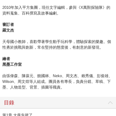
2010年加入平方集團，現任文字編輯，參與《X萬獸探險隊》的
資料蒐集、百科撰寫及故事編劇。
審訂者
羅文杰
天母國小教師，喜歡帶著學生動手玩科學，體驗探索的樂趣。個
性勇於挑戰與創新，常在堅持的態度後，有創意的新發現。
繪者
黑墨工作室
由張偉森、陳葆元、饒國林、Neko、周文杰、賴秀儀、彭俊雄、
Wilson、周文煌等人組成。團員各有專長，負責分鏡、草稿、下
墨、人物造型、背景、插圖等職責。
目錄
第1章 大森失蹤了