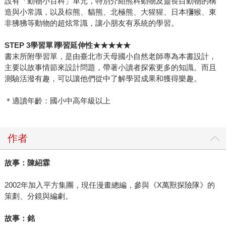
設有「動物小百科」單元，特別介紹熊科動物及靈長目動物的構
造與小常識，以及棕熊、貓熊、北極熊、大猩猩、日本獼猴、東
非狒狒等動物的超炫常識，讓小朋友有系統的學習。
STEP 3
學習單
∣
學習延伸性
★★★★★
書末所附學習單，是由臺北市天母國小自然老師專為本書設計，
主要以故事情節來設計問題，帶著小讀者探索更多的知識。而且
測驗活潑有趣，可以讓他們從中了解學習成果和獲得樂趣。
＊適讀年齡：國小中高年級以上
作者
故事：陳紹霖
2002年加入平方集團，現任漫畫總編，參與《X萬獸探險隊》的
策劃、分鏡與編劇。
故事：銘