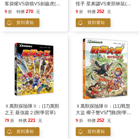
客袋獾VS袋狼VS劍齒虎(附
怪手 星鼻鼴VS東部林鼠(附
學習單)
學習單)
270
252
9
折
特價
元
9
折
特價
元
貨到通知
貨到通知
Ｘ萬獸探險隊Ⅱ：(17)萬獸
Ｘ萬獸探險隊Ⅲ：(11)戰螯
之王 最強篇２(附學習單)
大盜 椰子蟹VS鬥雞(附學習
單)
221
252
79
折
特價
元
9
折
特價
元
貨到通知
貨到通知