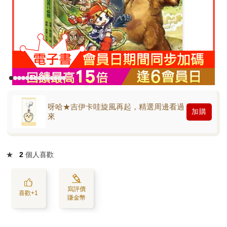
呀哈★吉伊卡哇旋風再起，精選周邊看過
加購
來
★
2
個人喜歡
寫評價
喜歡+1
賺金幣