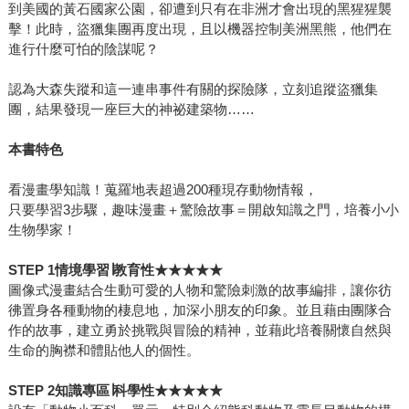
到美國的黃石國家公園，卻遭到只有在非洲才會出現的黑猩猩襲
擊！此時，盜獵集團再度出現，且以機器控制美洲黑熊，他們在
進行什麼可怕的陰謀呢？
認為大森失蹤和這一連串事件有關的探險隊，立刻追蹤盜獵集
團，結果發現一座巨大的神祕建築物……
本書特色
看漫畫學知識！蒐羅地表超過200種現存動物情報，
只要學習3步驟，趣味漫畫＋驚險故事＝開啟知識之門，培養小小
生物學家！
STEP 1
情境學習
∣
教育性
★★★★★
圖像式漫畫結合生動可愛的人物和驚險刺激的故事編排，讓你彷
彿置身各種動物的棲息地，加深小朋友的印象。並且藉由團隊合
作的故事，建立勇於挑戰與冒險的精神，並藉此培養關懷自然與
生命的胸襟和體貼他人的個性。
STEP 2
知識專區
∣
科學性
★★★★★