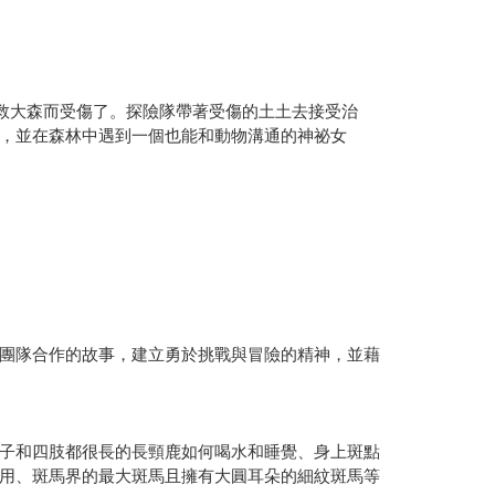
救大森而受傷了。探險隊帶著受傷的土土去接受治
，並在森林中遇到一個也能和動物溝通的神祕女
團隊合作的故事，建立勇於挑戰與冒險的精神，並藉
子和四肢都很長的長頸鹿如何喝水和睡覺、身上斑點
用、斑馬界的最大斑馬且擁有大圓耳朵的細紋斑馬等