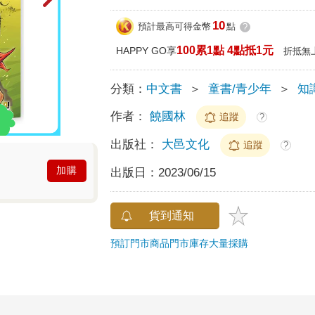
10
預計最高可得金幣
點
?
100累1點 4點抵1元
HAPPY GO享
折抵無
分類：
中文書
＞
童書/青少年
＞
知
作者：
饒國林
追蹤
?
出版社：
大邑文化
追蹤
?
加購
出版日：
2023/06/15
貨到通知
預訂門市商品
門市庫存
大量採購