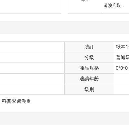
港澳店取：
裝訂
紙本
分級
普通
商品規格
0*0*0
適讀年齡
級別
科普學習漫畫