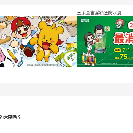
三采童書滿額送防水袋
的大森嗎？