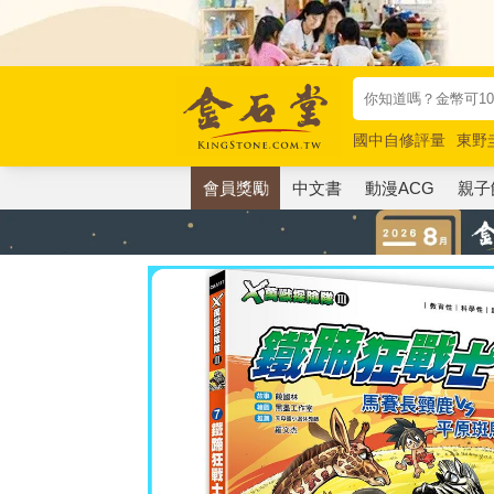
國中自修評量
東野
唯紅花綻放
奧德賽
會員獎勵
中文書
動漫ACG
親子