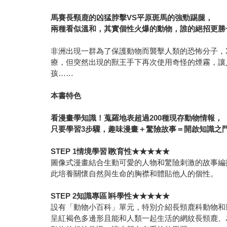
馬賽長頸鹿的凶猛脖擊VS平原斑馬的強勁踢腿，
兩種看似溫和，其實個性火爆的動物，誰的絕招更勝
非洲出現一群為了保護動物而襲擊人類的恐怖分子，
療，但突然出現的獸王手下再次使用奇怪的煙霧，讓
孩……
本書特色
看漫畫學知識！蒐羅地表超過200種現存動物情報，
只要學習3步驟，趣味漫畫＋驚險故事＝開啟知識之
STEP 1情境學習∣教育性★★★★★
圖像式漫畫結合生動可愛的人物和驚險刺激的故事編
此培養關懷自然與生命的胸襟和體貼他人的個性。
STEP 2知識專區∣科學性★★★★★
設有「動物小百科」單元，特別介紹長頸鹿科動物和
呈紅褐色多邊形且能和人類一起生活的網紋長頸鹿、