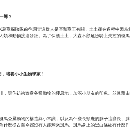
一籌？
X萬獸探險隊前往調查這群人是否和獸王有關，土土卻在過程中因為
人類和動物接連發狂。為了保護土土，大森不顧危險騎上失控的斑馬
門，培養小小生物學家！
排，讓你彷彿置身各種動物的棲息地，加深小朋友的印象。並且藉由
斑馬亞屬動物的構造與小常識，以及為什麼長頸鹿的脖子這麼長、脖
為什麼從古至今都沒有人能騎乘斑馬、斑馬身上的黑白條紋有什麼作