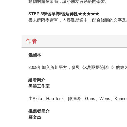
動物的超炫常識，讓小朋友有系統的學習。
STEP 3學習單∣學習延伸性★★★★★
書末所附學習單，內容難易適中，配合淺顯的文字及
作者
饒國林
2008年加入角川平方，參與《X萬獸探險隊III》的繪
繪者簡介
黑墨工作室
由Akito、Hau Teck、陳澤峰、Gans、Wen
推薦者簡介
羅文杰