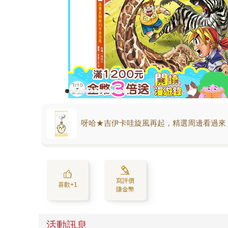
呀哈★吉伊卡哇旋風再起，精選周邊看過來
寫評價
喜歡+1
賺金幣
活動訊息