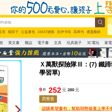
圭吾
楊双子
公益書包
16647續集
吉伊卡哇
高希均
通靈藥師
路邊攤新作
馬斯克
玩具總動員5
超慢跑
館
英文書
雜誌
電子書
文具
玩具親子
3C電玩
家
Ｘ萬獸探險隊Ⅲ：(7) 鐵
學習單)
252
9
折
元
280
元
買整套
認購希望書包，幫助弱勢孩童上學不