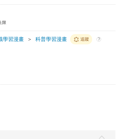
上限
識學習漫畫
＞
科普學習漫畫
追蹤
?