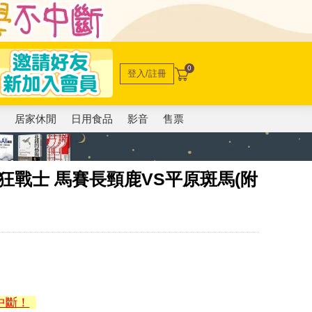
0
登入/註冊
電
居家休閒
日用食品
影音
售票
蹄狂戰士 馬賽長頸鹿VS平原斑馬(附
中斷！