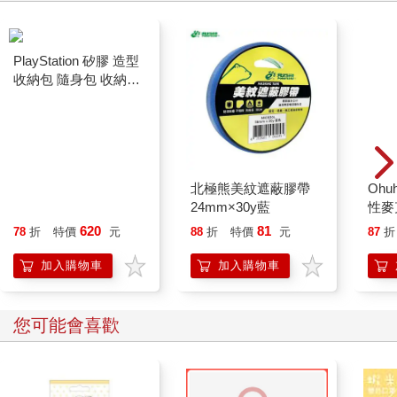
Ohu
性麥
PlayStation 矽膠 造型
北極熊美紋遮蔽膠帶
收納包 隨身包 收納包
24mm×30y藍
小物收納 零錢包
620
81
78
折
特價
元
88
折
特價
元
87
折
DUALSHOCK
加入購物車
加入購物車
您可能會喜歡