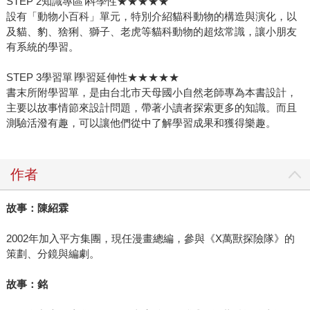
STEP 2知識專區∣科學性★★★★★
設有「動物小百科」單元，特別介紹貓科動物的構造與演化，以
及貓、豹、猞猁、獅子、老虎等貓科動物的超炫常識，讓小朋友
有系統的學習。
STEP 3學習單∣學習延伸性★★★★★
書末所附學習單，是由台北市天母國小自然老師專為本書設計，
主要以故事情節來設計問題，帶著小讀者探索更多的知識。而且
測驗活潑有趣，可以讓他們從中了解學習成果和獲得樂趣。
作者
故事：陳紹霖
2002年加入平方集團，現任漫畫總編，參與《X萬獸探險隊》的
策劃、分鏡與編劇。
故事：銘