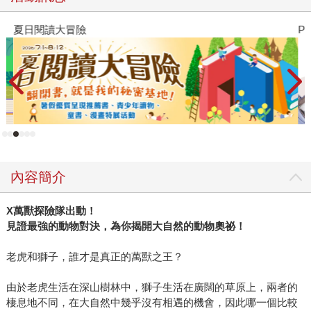
夏日閱讀大冒險
P
內容簡介
X
萬獸探險隊出動！
見證最強的動物對決，為你揭開大自然的動物奧祕！
老虎和獅子，誰才是真正的萬獸之王？
由於老虎生活在深山樹林中，獅子生活在廣闊的草原上，兩者的
棲息地不同，在大自然中幾乎沒有相遇的機會，因此哪一個比較