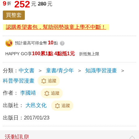
252
9
折
元
280
元
買整套
認購希望書包，幫助弱勢孩童上學不中斷！
10
預計最高可得金幣
點
?
100累1點 4點抵1元
HAPPY GO享
折抵無上限
分類：
中文書
＞
童書/青少年
＞
知識學習漫畫
＞
科普學習漫畫
追蹤
作者：
李國靖
追蹤
出版社：
大邑文化
追蹤
出版日：
2017/01/23
活動訊息