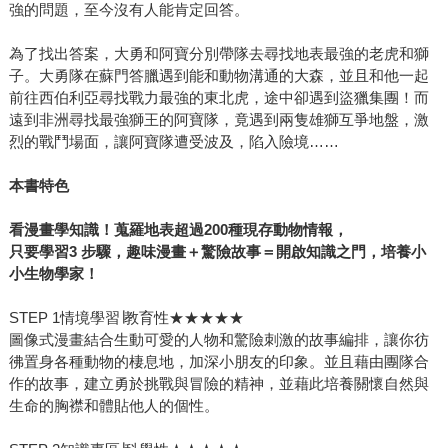
強的問題，至今沒有人能肯定回答。
為了找出答案，大勇和阿寶分別帶隊去尋找地表最強的老虎和獅
子。大勇隊在蘇門答臘遇到能和動物溝通的大森，並且和他一起
前往西伯利亞尋找戰力最強的東北虎，途中卻遇到盜獵集團！而
遠到非洲尋找最強獅王的阿寶隊，竟遇到兩隻雄獅互爭地盤，激
烈的戰鬥場面，讓阿寶隊遭受波及，陷入險境……
本書特色
看漫畫學知識！蒐羅地表超過
200
種現存動物情報，
只要學習
3
步驟，趣味漫畫＋驚險故事＝開啟知識之門，培養小
小生物學家！
STEP 1情境學習∣教育性★★★★★
圖像式漫畫結合生動可愛的人物和驚險刺激的故事編排，讓你彷
彿置身各種動物的棲息地，加深小朋友的印象。並且藉由團隊合
作的故事，建立勇於挑戰與冒險的精神，並藉此培養關懷自然與
生命的胸襟和體貼他人的個性。