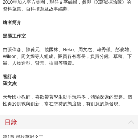
2010年加入平方集團，現任文字編輯，參與《X萬獸探險隊》的
資料蒐集、百科撰寫及故事編劇。
繪者簡介
黑墨工作室
由張偉森、陳葆元、饒國林、Neko、周文杰、賴秀儀、彭俊雄、
Wilson、周文煌等人組成。團員各有專長，負責分鏡、草稿、下
墨、人物造型、背景、插圖等職責。
審訂者
羅文杰
天母國小教師，喜歡帶著學生動手玩科學，體驗探索的樂趣。個
性勇於挑戰與創新，常在堅持的態度後，有創意的新發現。
目錄
第1章 尋找萬獸之王