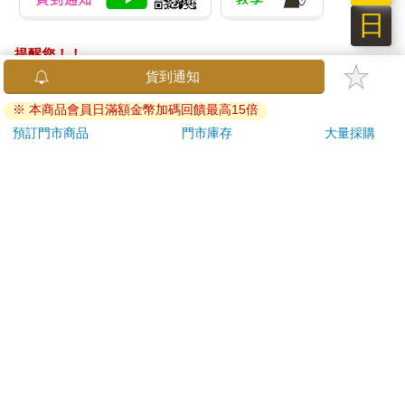
日
提醒您！！
金石堂及銀行均不會請您操作ATM! 如接獲電話要求您前往
ATM提款機，請不要聽從指示，以免受騙上當！
退換貨須知：
**提醒您，鑑賞期不等於試用期，退回商品須為全新狀態**
依據「消費者保護法」第19條及行政院消費者保護處公告之
「通訊交易解除權合理例外情事適用準則」，以下商品購買
後，除商品本身有瑕疵外，將不提供7天的猶豫期：
易於腐敗、保存期限較短或解約時即將逾期。（如：生
鮮食品）
依消費者要求所為之客製化給付。（客製化商品）
報紙、期刊或雜誌。（含MOOK、外文雜誌）
經消費者拆封之影音商品或電腦軟體。
非以有形媒介提供之數位內容或一經提供即為完成之線
上服務，經消費者事先同意始提供。（如：電子書、電
子雜誌、下載版軟體、虛擬商品…等）