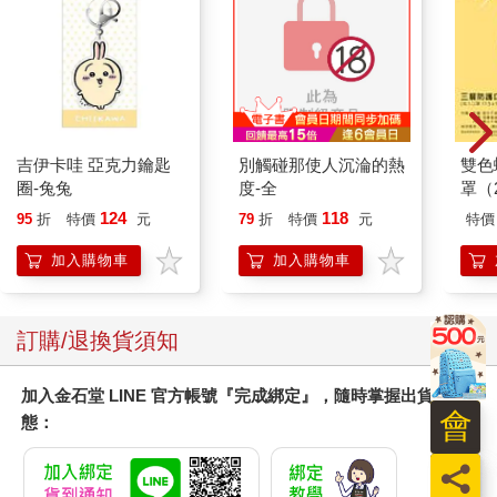
吉伊卡哇 亞克力鑰匙
別觸碰那使人沉淪的熱
雙色
圈-兔兔
度-全
罩（
124
118
95
折
特價
元
79
折
特價
元
特價
加入購物車
加入購物車
訂購/退換貨須知
加入金石堂 LINE 官方帳號『完成綁定』，隨時掌握出貨動
會
態：
員