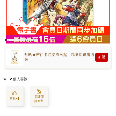
呀哈★吉伊卡哇旋風再起，精選周邊看過
加購
來
★
2
個人喜歡
寫評價
喜歡+1
賺金幣