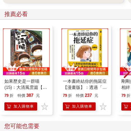
推薦必看
如果歷史是一群喵
一本書終結你的拖延症
剛剛
(15)：大清風雲篇【萌
【漫畫版】：透過「小
相絆
貓漫畫學歷史】
行動」打開大腦的行動
要的
387
237
79
折
特價
元
79
折
特價
元
79
折
開關，懶人也能變身
「行動派」的37個科
加入購物車
加入購物車
學方法
您可能也需要