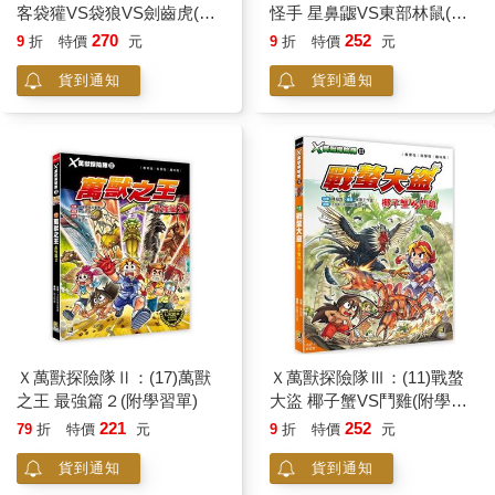
客袋獾VS袋狼VS劍齒虎(附
怪手 星鼻鼴VS東部林鼠(附
學習單)
學習單)
270
252
9
折
特價
元
9
折
特價
元
貨到通知
貨到通知
Ｘ萬獸探險隊Ⅱ：(17)萬獸
Ｘ萬獸探險隊Ⅲ：(11)戰螯
之王 最強篇２(附學習單)
大盜 椰子蟹VS鬥雞(附學習
單)
221
252
79
折
特價
元
9
折
特價
元
貨到通知
貨到通知