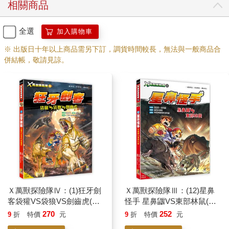
相關商品
全選
加入購物車
※ 出版日十年以上商品需另下訂，調貨時間較長，無法與一般商品合
併結帳，敬請見諒。
Ｘ萬獸探險隊Ⅳ：(1)狂牙劍
Ｘ萬獸探險隊Ⅲ：(12)星鼻
客袋獾VS袋狼VS劍齒虎(附
怪手 星鼻鼴VS東部林鼠(附
學習單)
學習單)
270
252
9
折
特價
元
9
折
特價
元