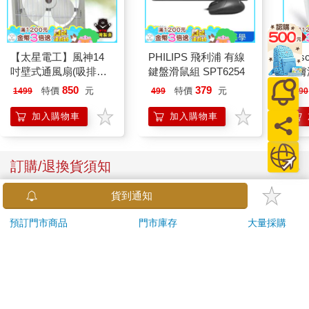
【太星電工】風神14
PHILIPS 飛利浦 有線
Liss
吋壁式通風扇(吸排風
鍵盤滑鼠組 SPT6254
喚膚
機)
儀
850
379
特價
元
特價
元
1499
499
2990
加入購物車
加入購物車
訂購/退換貨須知
貨到通知
加入金石堂 LINE 官方帳號『完成綁定』，隨時掌握出貨動
態：
預訂門市商品
門市庫存
大量採購
提醒您！！