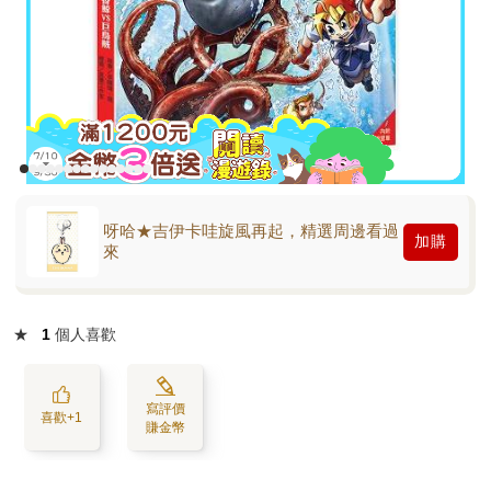
呀哈★吉伊卡哇旋風再起，精選周邊看過
加購
來
★
1
個人喜歡
寫評價
喜歡+1
賺金幣