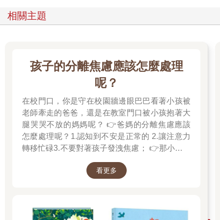
相關主題
孩子的分離焦慮應該怎麼處理
呢？
在校門口，你是守在校園牆邊眼巴巴看著小孩被
老師牽走的爸爸，還是在教室門口被小孩抱著大
腿哭哭不放的媽媽呢？ 👉爸媽的分離焦慮應該
怎麼處理呢？1.認知到不安是正常的 2.讓注意力
轉移忙碌3.不要對著孩子發洩焦慮； 👉那小朋友
該如何適應過渡期呢？1.可給予適當的安撫玩具
看更多
也許是熟悉的玩偶增加安全感 2.與孩子分開時請
好好堅定道別不可哄騙,並保證會回到身邊3.準時
守約的接回孩子 好好的渡這個時期，爸爸媽媽和
孩子一起迎接成長的過程！真是太好了！ 🎉金石
堂開學季！爸媽好輕鬆教你一站購足！文具、書