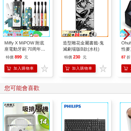
Miffy X MiPOW 附底
造型雕花金屬書籤-鬼
Ohu
座電動牙刷 70周年特
滅劇場版B款(水柱)
性麥
別版 CI-900S
899
230
特價
元
特價
元
87
折
加入購物車
加入購物車
您可能會喜歡