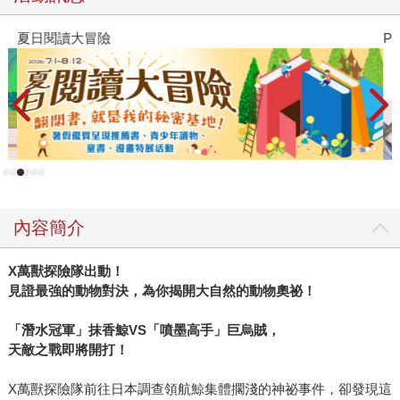
夏日閱讀大冒險
P
內容簡介
X
萬獸探險隊出動！
見證最強的動物對決，為你揭開大自然的動物奧祕！
「潛水冠軍」抹香鯨
VS
「噴墨高手」巨烏賊，
天敵之戰即將開打！
X萬獸探險隊前往日本調查領航鯨集體擱淺的神祕事件，卻發現這