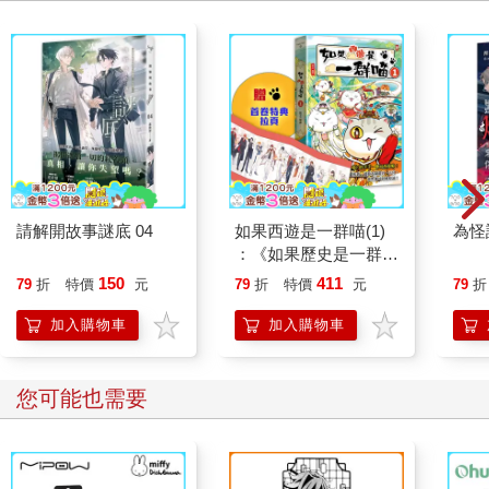
請解開故事謎底 04
如果西遊是一群喵(1)
為怪
：《如果歷史是一群
喵》作者最新力作，附
150
411
79
折
特價
元
79
折
特價
元
79
折
【首卷特典】拉頁
加入購物車
加入購物車
您可能也需要