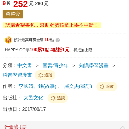
252
9
折
元
280
元
買整套
認購希望書包，幫助弱勢孩童上學不中斷！
10
預計最高可得金幣
點
?
100累1點 4點抵1元
HAPPY GO享
折抵無上限
分類：
中文書
＞
童書/青少年
＞
知識學習漫畫
＞
科普學習漫畫
追蹤
作者：
李國靖、銘(故事)
、
羅文杰(審訂)
追蹤
出版社：
大邑文化
追蹤
出版日：
2017/08/17
活動訊息