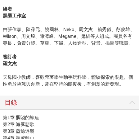
繪者
黑墨工作室
由張偉森、陳葆元、饒國林、Neko、周文杰、賴秀儀、彭俊雄、
Wilson、周文煌、陳澤峰、Megame、鬼貓等人組成。團員各有
專長，負責分鏡、草稿、下墨、人物造型、背景、插圖等職責。
審訂者
羅文杰
天母國小教師，喜歡帶著學生動手玩科學，體驗探索的樂趣。個
性勇於挑戰與創新，常在堅持的態度後，有創意的新發現。
目錄
第1章 擱淺的鯨魚
第2章 海豚悲歌
第3章 藍鯨遇襲
第4章 調虎離山