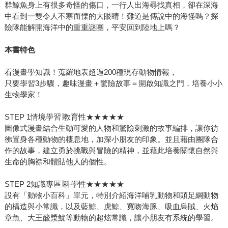
群鯨魚身上有很多奇怪的傷口，一行人出海尋找真相，卻在深海
中看到一雙令人不寒而慄的大眼睛！難道是傳說中的海怪嗎？探
險隊能解開海洋中的重重謎團，平安回到陸地上嗎？
本書特色
看漫畫學知識！蒐羅地表超過200種現存動物情報，
只要學習3步驟，趣味漫畫＋驚險故事＝開啟知識之門，培養小小
生物學家！
STEP 1情境學習∣教育性★★★★★
圖像式漫畫結合生動可愛的人物和驚險刺激的故事編排，讓你彷
彿置身各種動物的棲息地，加深小朋友的印象。並且藉由團隊合
作的故事，建立勇於挑戰與冒險的精神，並藉此培養關懷自然與
生命的胸襟和體貼他人的個性。
STEP 2知識專區∣科學性★★★★★
設有「動物小百科」單元，特別介紹海洋哺乳動物和頭足綱動物
的構造與小常識，以及藍鯨、虎鯨、寬吻海豚、吸血烏賊、火焰
章魚、大王酸漿魷等動物的超炫常識，讓小朋友有系統的學習。