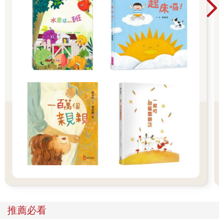
包、書套參展品全面5折起！👉文具滿777送80
元電子禮券 👉全站商品滿1200回饋4%金幣
推薦必看