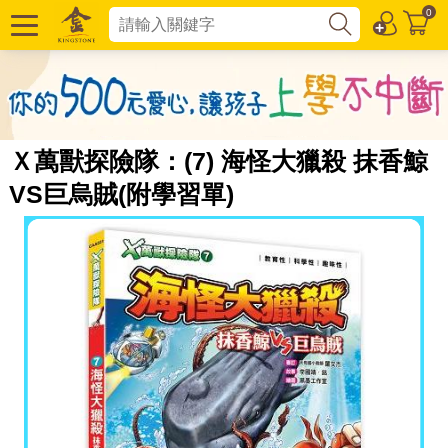
0
Ｘ萬獸探險隊：(7) 海怪大獵殺 抹香鯨
VS巨烏賊(附學習單)