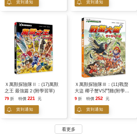
貨到通知
貨到通知
Ｘ萬獸探險隊Ⅱ：(17)萬獸
Ｘ萬獸探險隊Ⅲ：(11)戰螯
之王 最強篇２(附學習單)
大盜 椰子蟹VS鬥雞(附學習
單)
221
252
79
折
特價
元
9
折
特價
元
貨到通知
貨到通知
看更多