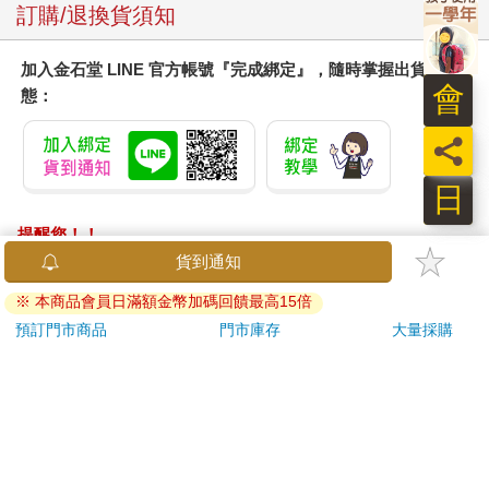
訂購/退換貨須知
加入金石堂 LINE 官方帳號『完成綁定』，隨時掌握出貨動
會
態：
員
日
提醒您！！
金石堂及銀行均不會請您操作ATM! 如接獲電話要求您前往
ATM提款機，請不要聽從指示，以免受騙上當！
退換貨須知：
**提醒您，鑑賞期不等於試用期，退回商品須為全新狀態**
依據「消費者保護法」第19條及行政院消費者保護處公告之
「通訊交易解除權合理例外情事適用準則」，以下商品購買
後，除商品本身有瑕疵外，將不提供7天的猶豫期：
易於腐敗、保存期限較短或解約時即將逾期。（如：生
鮮食品）