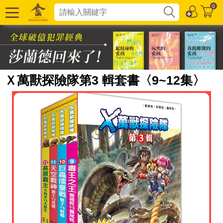
0
Ｘ萬獸探險隊第3 輯套書〈9~12集〉