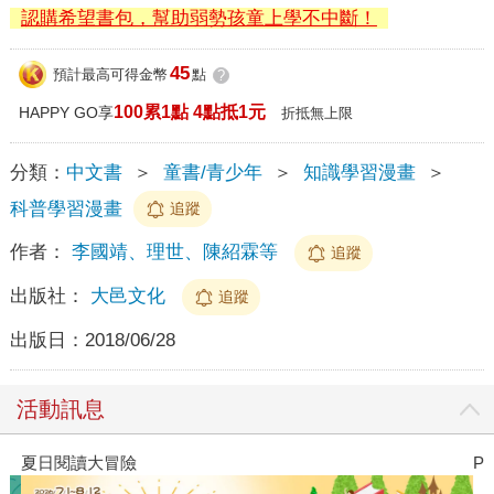
認購希望書包，幫助弱勢孩童上學不中斷！
45
預計最高可得金幣
點
?
100累1點 4點抵1元
HAPPY GO享
折抵無上限
分類：
中文書
＞
童書/青少年
＞
知識學習漫畫
＞
科普學習漫畫
追蹤
作者：
李國靖、理世、陳紹霖等
追蹤
出版社：
大邑文化
追蹤
出版日：
2018/06/28
活動訊息
夏日閱讀大冒險
P