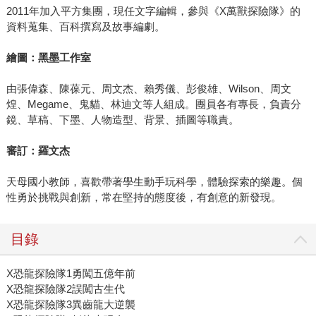
2011年加入平方集團，現任文字編輯，參與《X萬獸探險隊》的
資料蒐集、百科撰寫及故事編劇。
繪圖：黑墨工作室
由張偉森、陳葆元、周文杰、賴秀儀、彭俊雄、Wilson、周文
煌、Megame、鬼貓、林迪文等人組成。團員各有專長，負責分
鏡、草稿、下墨、人物造型、背景、插圖等職責。
審訂：羅文杰
天母國小教師，喜歡帶著學生動手玩科學，體驗探索的樂趣。個
性勇於挑戰與創新，常在堅持的態度後，有創意的新發現。
目錄
X恐龍探險隊1勇闖五億年前
X恐龍探險隊2誤闖古生代
X恐龍探險隊3異齒龍大逆襲