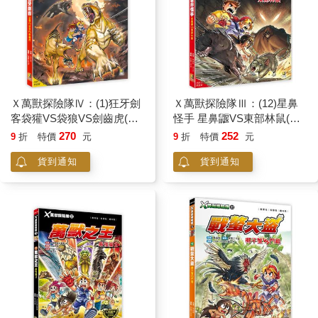
Ｘ萬獸探險隊Ⅳ：(1)狂牙劍
Ｘ萬獸探險隊Ⅲ：(12)星鼻
客袋獾VS袋狼VS劍齒虎(附
怪手 星鼻鼴VS東部林鼠(附
學習單)
學習單)
270
252
9
折
特價
元
9
折
特價
元
貨到通知
貨到通知