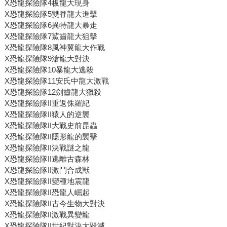
X恐龍探險隊4板龍大現身
X恐龍探險隊5雙脊龍大進擊
X恐龍探險隊6異特龍大暴走
X恐龍探險隊7鯊齒龍大狙擊
X恐龍探險隊8風神翼龍大作戰
X恐龍探險隊9滄龍大對決
X恐龍探險隊10暴龍大逃殺
X恐龍探險隊11安氏中龍大激戰
X恐龍探險隊12劍齒龍大獵殺
X恐龍探險隊II重返侏羅紀
X恐龍探險隊II猿人的逆襲
X恐龍探險隊II大戰史前昆蟲
X恐龍探險隊II隱形龍的襲擊
X恐龍探險隊II決戰謎之龍
X恐龍探險隊II逃離古森林
X恐龍探險隊II激鬥合成獸
X恐龍探險隊II變種地震龍
X恐龍探險隊II恐龍人崛起
X恐龍探險隊II古今生物大對決
X恐龍探險隊II激戰異變龍
X恐龍探險隊II世紀對決大毀滅