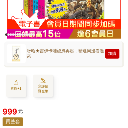
呀哈★吉伊卡哇旋風再起，精選周邊看過
加購
來
寫評價
喜歡+1
賺金幣
999
元
買整套