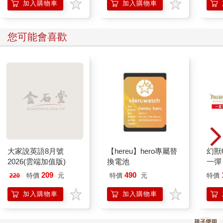
加入購物車
加入購物車
您可能會喜歡
大家說英語8月號
【hereu】hero專屬替
幻獸
2026(雲端加值版)
換電池
一彈 
Pal
209
490
特價
元
特價
元
特價
220
盒）
加入購物車
加入購物車