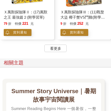
Ｘ萬獸探險隊Ⅱ：(17)萬獸
Ｘ萬獸探險隊Ⅲ：(11)戰螯
之王 最強篇２(附學習單)
大盜 椰子蟹VS鬥雞(附學習
單)
221
252
79
折
特價
元
9
折
特價
元
貨到通知
貨到通知
看更多
相關主題
Summer Story Universe｜暑期
故事宇宙閱讀展
Summer Reading Begins Here 一個暑假，一整