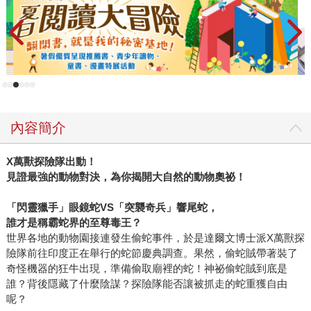
內容簡介
X
萬獸探險隊出動！
見證最強的動物對決，為你揭開大自然的動物奧祕！
「閃靈獵手」眼鏡蛇
VS
「突襲奇兵」響尾蛇，
誰才是稱霸蛇界的至尊毒王？
世界各地的動物園接連發生偷蛇事件，於是達爾文博士派X萬獸探
險隊前往印度正在舉行的蛇節慶典調查。果然，偷蛇賊帶著裝了
奇怪機器的狂牛出現，準備偷取廟裡的蛇！神祕偷蛇賊到底是
誰？背後隱藏了什麼陰謀？探險隊能否讓被抓走的蛇重獲自由
呢？