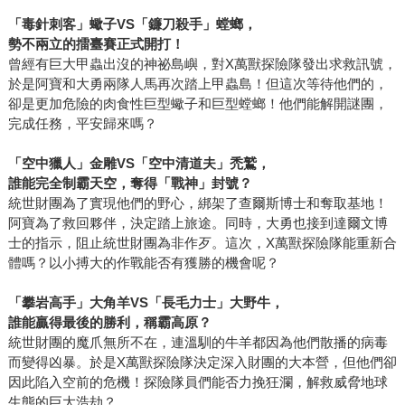
「毒針刺客」蠍子
VS
「鐮刀殺手」螳螂，
勢不兩立的擂臺賽正式開打！
曾經有巨大甲蟲出沒的神祕島嶼，對X萬獸探險隊發出求救訊號，
於是阿寶和大勇兩隊人馬再次踏上甲蟲島！但這次等待他們的，
卻是更加危險的肉食性巨型蠍子和巨型螳螂！他們能解開謎團，
完成任務，平安歸來嗎？
「空中獵人」金雕
VS
「空中清道夫」禿鷲，
誰能完全制霸天空，奪得「戰神」封號？
統世財團為了實現他們的野心，綁架了查爾斯博士和奪取基地！
阿寶為了救回夥伴，決定踏上旅途。同時，大勇也接到達爾文博
士的指示，阻止統世財團為非作歹。這次，X萬獸探險隊能重新合
體嗎？以小搏大的作戰能否有獲勝的機會呢？
「攀岩高手」大角羊
VS
「長毛力士」大野牛，
誰能贏得最後的勝利，稱霸高原？
統世財團的魔爪無所不在，連溫馴的牛羊都因為他們散播的病毒
而變得凶暴。於是X萬獸探險隊決定深入財團的大本營，但他們卻
因此陷入空前的危機！探險隊員們能否力挽狂瀾，解救威脅地球
生態的巨大浩劫？