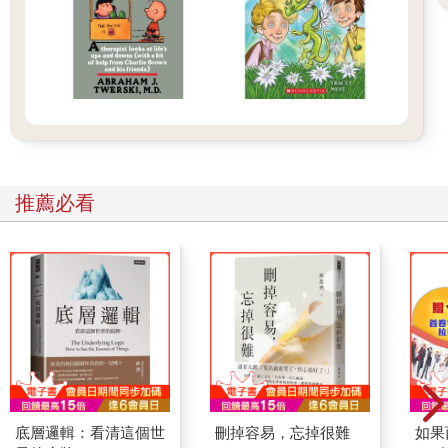
推薦必看
底層邏輯：看清這個世
刪掉容易，忘掉很難
如果