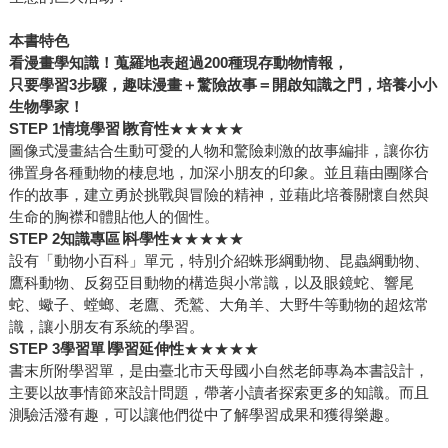
本書特色
看漫畫學知識！蒐羅地表超過
200
種現存動物情報，
只要學習
3
步驟，趣味漫畫＋驚險故事＝開啟知識之門，培養小小
生物學家！
STEP 1
情境學習∣
教育性
★★★★★
圖像式漫畫結合生動可愛的人物和驚險刺激的故事編排，讓你彷
彿置身各種動物的棲息地，加深小朋友的印象。並且藉由團隊合
作的故事，建立勇於挑戰與冒險的精神，並藉此培養關懷自然與
生命的胸襟和體貼他人的個性。
STEP 2
知識專區∣
科學性
★★★★★
設有「動物小百科」單元，特別介紹蛛形綱動物、昆蟲綱動物、
鷹科動物、反芻亞目動物的構造與小常識，以及眼鏡蛇、響尾
蛇、蠍子、螳螂、老鷹、禿鷲、大角羊、大野牛等動物的超炫常
識，讓小朋友有系統的學習。
STEP 3
學習單∣學習
延伸性
★★★★★
書末所附學習單，是由臺北市天母國小自然老師專為本書設計，
主要以故事情節來設計問題，帶著小讀者探索更多的知識。而且
測驗活潑有趣，可以讓他們從中了解學習成果和獲得樂趣。