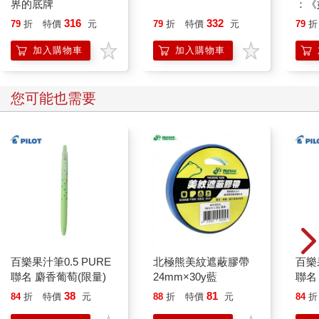
界的底牌
：《
喵》
316
332
79
折
特價
元
79
折
特價
元
79
折
【首
加入購物車
加入購物車
您可能也需要
百樂果汁筆0.5 PURE
北極熊美紋遮蔽膠帶
百樂果
聯名 麝香葡萄(限量)
24mm×30y藍
聯名
38
81
84
折
特價
元
88
折
特價
元
84
折