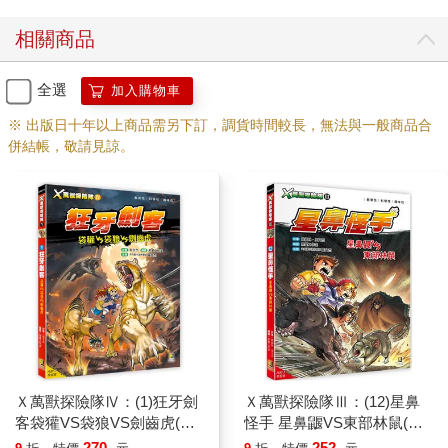
相關商品
全選
加入購物車
※ 出版日十年以上商品需另下訂，調貨時間較長，無法與一般商品合
併結帳，敬請見諒。
Ｘ萬獸探險隊Ⅳ：(1)狂牙劍
Ｘ萬獸探險隊Ⅲ：(12)星鼻
客袋獾VS袋狼VS劍齒虎(附
怪手 星鼻鼴VS東部林鼠(附
學習單)
學習單)
270
252