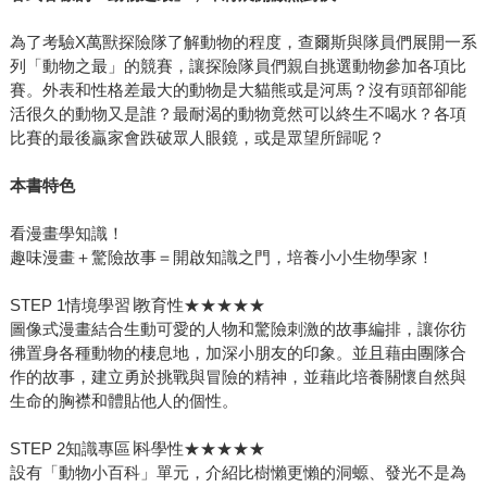
為了考驗X萬獸探險隊了解動物的程度，查爾斯與隊員們展開一系
列「動物之最」的競賽，讓探險隊員們親自挑選動物參加各項比
賽。外表和性格差最大的動物是大貓熊或是河馬？沒有頭部卻能
活很久的動物又是誰？最耐渴的動物竟然可以終生不喝水？各項
比賽的最後贏家會跌破眾人眼鏡，或是眾望所歸呢？
本書特色
看漫畫學知識！
趣味漫畫＋驚險故事＝開啟知識之門，培養小小生物學家！
STEP 1情境學習∣教育性★★★★★
圖像式漫畫結合生動可愛的人物和驚險刺激的故事編排，讓你彷
彿置身各種動物的棲息地，加深小朋友的印象。並且藉由團隊合
作的故事，建立勇於挑戰與冒險的精神，並藉此培養關懷自然與
生命的胸襟和體貼他人的個性。
STEP 2知識專區∣科學性★★★★★
設有「動物小百科」單元，介紹比樹懶更懶的洞螈、發光不是為