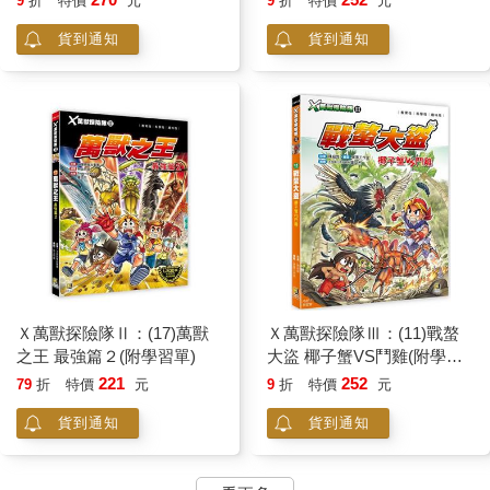
9
折
特價
元
9
折
特價
元
貨到通知
貨到通知
Ｘ萬獸探險隊Ⅱ：(17)萬獸
Ｘ萬獸探險隊Ⅲ：(11)戰螯
之王 最強篇２(附學習單)
大盜 椰子蟹VS鬥雞(附學習
單)
221
252
79
折
特價
元
9
折
特價
元
貨到通知
貨到通知