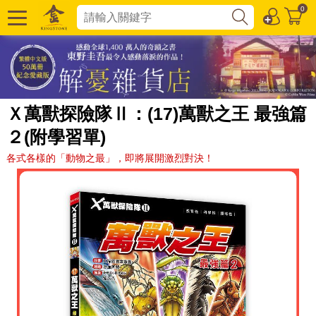
0
Ｘ萬獸探險隊Ⅱ：(17)萬獸之王 最強篇
２(附學習單)
各式各樣的「動物之最」，即將展開激烈對決！