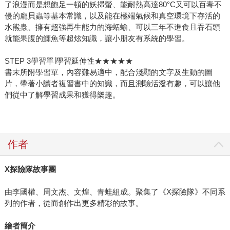
了浪漫而是想飽足一頓的妖掃螢、能耐熱高達80°C又可以百毒不
侵的龐貝蟲等基本常識，以及能在極端氣候和真空環境下存活的
水熊蟲、擁有超強再生能力的海蛞蝓、可以三年不進食且吞石頭
就能果腹的鱷魚等超炫知識，讓小朋友有系統的學習。
STEP 3學習單∣學習延伸性★★★★★
書末所附學習單，內容難易適中，配合淺顯的文字及生動的圖
片，帶著小讀者複習書中的知識，而且測驗活潑有趣，可以讓他
們從中了解學習成果和獲得樂趣。
作者
X
探險隊故事團
由李國權、周文杰、文煌、青蛙組成。聚集了《X探險隊》不同系
列的作者，從而創作出更多精彩的故事。
繪者簡介