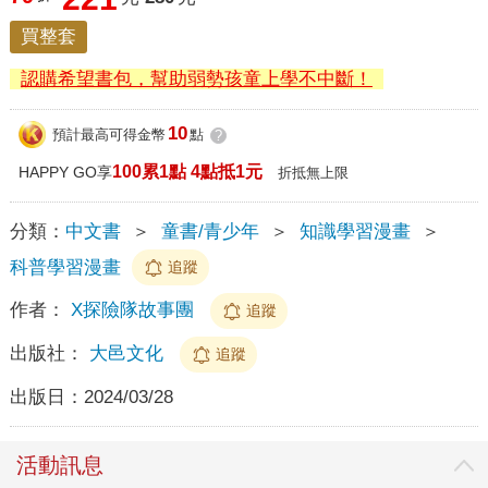
買整套
認購希望書包，幫助弱勢孩童上學不中斷！
10
預計最高可得金幣
點
?
100累1點 4點抵1元
HAPPY GO享
折抵無上限
分類：
中文書
＞
童書/青少年
＞
知識學習漫畫
＞
科普學習漫畫
追蹤
作者：
X探險隊故事團
追蹤
出版社：
大邑文化
追蹤
出版日：
2024/03/28
活動訊息