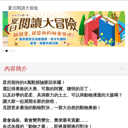
夏日閱讀大冒險
P
內容簡介
眾所期待的X萬獸探險隊回來囉！
還記得勇敢的大勇、可靠的阿寶、聰明的豆丁，
以及好學的柔柔、具洞察力的土土、可以與動物溝通的大森嗎？
讓大家一起展開全新的旅程，
見證更多最強的動物對決，一探大自然的動物奧祕！
最會偽裝、最會變男變女、糞便最有貢獻……
各式各樣的「動物之最」，即將展開激烈對決！