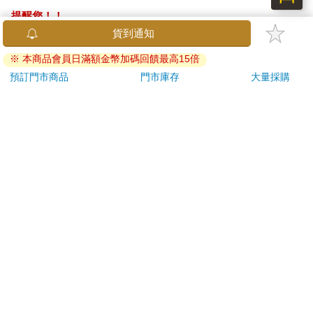
提醒您！！
金石堂及銀行均不會請您操作ATM! 如接獲電話要求您前往
ATM提款機，請不要聽從指示，以免受騙上當！
退換貨須知：
**提醒您，鑑賞期不等於試用期，退回商品須為全新狀態**
依據「消費者保護法」第19條及行政院消費者保護處公告之
「通訊交易解除權合理例外情事適用準則」，以下商品購買
後，除商品本身有瑕疵外，將不提供7天的猶豫期：
易於腐敗、保存期限較短或解約時即將逾期。（如：生
鮮食品）
依消費者要求所為之客製化給付。（客製化商品）
報紙、期刊或雜誌。（含MOOK、外文雜誌）
經消費者拆封之影音商品或電腦軟體。
非以有形媒介提供之數位內容或一經提供即為完成之線
上服務，經消費者事先同意始提供。（如：電子書、電
子雜誌、下載版軟體、虛擬商品…等）
已拆封之個人衛生用品。（如：內衣褲、刮鬍刀、除毛
刀…等）