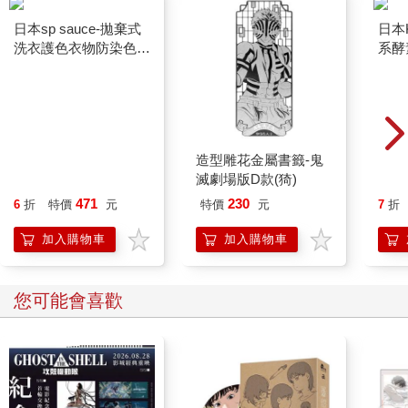
日本sp sauce-拋棄式
造型雕花金屬書籤-鬼
日本
洗衣護色衣物防染色片
滅劇場版D款(猗)
系酵
30入/盒(一次性防串染
芳香
471
230
6
折
特價
元
特價
元
7
折
魔布/網狀結構吸色紙/
藍罐
深淺衣服防褪色巾/白
黃預
加入購物車
加入購物車
衣防串色保護片/混洗
窗簾
免分類)
衣槽
您可能會喜歡