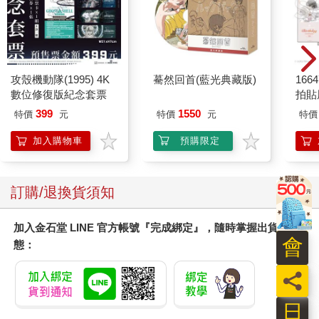
攻殼機動隊(1995) 4K
驀然回首(藍光典藏版)
1664
數位修復版紀念套票
拍貼
399
1550
特價
元
特價
元
特價
加入購物車
預購限定
訂購/退換貨須知
加入金石堂 LINE 官方帳號『完成綁定』，隨時掌握出貨動
會
態：
員
日