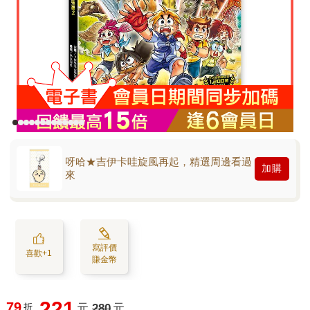
呀哈★吉伊卡哇旋風再起，精選周邊看過
加購
來
寫評價
喜歡+1
賺金幣
221
79
折
元
280
元