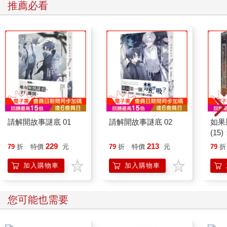
推薦必看
請解開故事謎底 01
請解開故事謎底 02
如果
(1
貓漫
229
213
79
折
特價
元
79
折
特價
元
79
折
加入購物車
加入購物車
您可能也需要