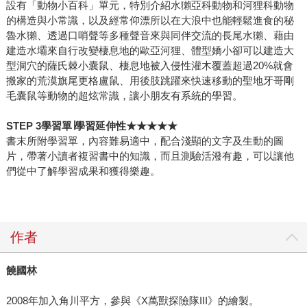
設有「動物小百科」單元，特別介紹水獺亞科動物和河狸科動物
的構造與小常識，以及經常仰漂所以在大浪中也能輕鬆進食的秘
魯水獺、透過口哨聲等多種聲音來與同伴交流的長尾水獺、藉由
建造水壩來自行改變棲息地的歐亞河狸、體型嬌小卻可以建造大
型洞穴的薩氏棘小囊鼠、棲息地被入侵性灌木覆蓋超過20%就會
搬家的荒漠旗尾更格盧鼠、用後肢跳躍來快速移動的聖地牙哥剛
毛囊鼠等動物的超炫常識，讓小朋友有系統的學習。
STEP 3
學習單∣學習延伸性★★★★★
書末所附學習單，內容難易適中，配合淺顯的文字及生動的圖
片，帶著小讀者複習書中的知識，而且測驗活潑有趣，可以讓他
們從中了解學習成果和獲得樂趣。
作者
饒國林
2008年加入角川平方，參與《X萬獸探險隊III》的繪製。