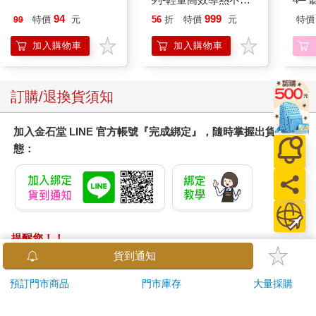
平煎鍋30cm
期挑
94
999
特價
元
56
折
特價
元
特價
99
加入購物車
加入購物車
訂購/退換貨須知
加入金石堂 LINE 官方帳號『完成綁定』，隨時掌握出貨動
態：
提醒您！！
金石堂及銀行均不會請您操作ATM! 如接獲電話要求您前往
ATM提款機，請不要聽從指示，以免受騙上當！
退換貨須知：