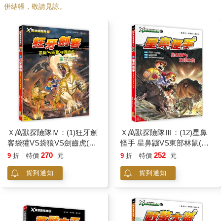
併結帳，敬請見諒。
Ｘ萬獸探險隊Ⅳ：(1)狂牙劍
Ｘ萬獸探險隊Ⅲ：(12)星鼻
客袋獾VS袋狼VS劍齒虎(附
怪手 星鼻鼴VS東部林鼠(附
學習單)
學習單)
270
252
9
折
特價
元
9
折
特價
元
貨到通知
貨到通知