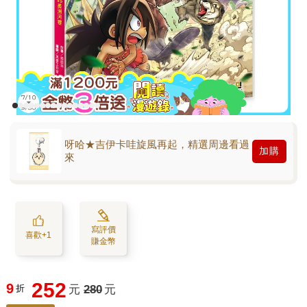
呀哈★吉伊卡哇旋風再起，精選周邊看過
加購
來
寫評價
喜歡+1
賺金幣
252
9
折
元
280
元