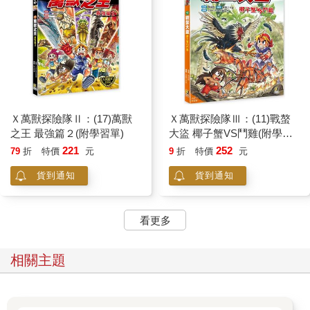
Ｘ萬獸探險隊Ⅱ：(17)萬獸
Ｘ萬獸探險隊Ⅲ：(11)戰螯
之王 最強篇２(附學習單)
大盜 椰子蟹VS鬥雞(附學習
單)
221
252
79
折
特價
元
9
折
特價
元
貨到通知
貨到通知
看更多
相關主題