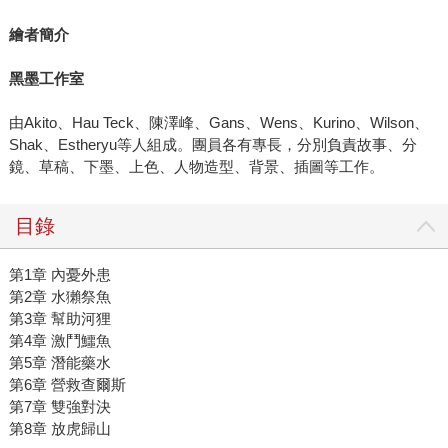
繪者簡介
黑墨工作室
由Akito、Hau Teck、陳澤峰、Gans、Wens、Kurino、Wilson、
Shak、Estheryu等人組成。團員各有專長，分別負責故事、分
鏡、草稿、下墨、上色、人物造型、背景、插圖等工作。
目錄
第1章 內憂外患
第2章 水獺祭魚
第3章 幫助河狸
第4章 激鬥鱷魚
第5章 潛能藥水
第6章 營救查爾斯
第7章 雙強對決
第8章 放虎歸山