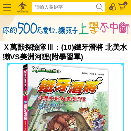
0
Ｘ萬獸探險隊Ⅲ：(10)鐵牙潛將 北美水
獺VS美洲河狸(附學習單)