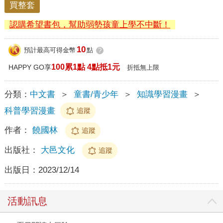
買整套
認購希望書包，幫助弱勢孩童上學不中斷！
10
預計最高可得金幣
點
?
100累1點 4點抵1元
HAPPY GO享
折抵無上限
分類：
中文書
＞
童書/青少年
＞
知識學習漫畫
＞
科普學習漫畫
追蹤
作者：
饒國林
追蹤
出版社：
大邑文化
追蹤
出版日：
2023/12/14
活動訊息