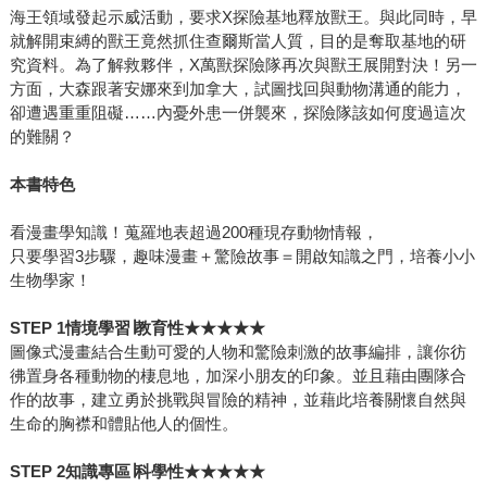
海王領域發起示威活動，要求X探險基地釋放獸王。與此同時，早
就解開束縛的獸王竟然抓住查爾斯當人質，目的是奪取基地的研
究資料。為了解救夥伴，X萬獸探險隊再次與獸王展開對決！另一
方面，大森跟著安娜來到加拿大，試圖找回與動物溝通的能力，
卻遭遇重重阻礙……內憂外患一併襲來，探險隊該如何度過這次
的難關？
本書特色
看漫畫學知識！蒐羅地表超過200種現存動物情報，
只要學習3步驟，趣味漫畫＋驚險故事＝開啟知識之門，培養小小
生物學家！
STEP 1
情境學習∣教育性★★★★★
圖像式漫畫結合生動可愛的人物和驚險刺激的故事編排，讓你彷
彿置身各種動物的棲息地，加深小朋友的印象。並且藉由團隊合
作的故事，建立勇於挑戰與冒險的精神，並藉此培養關懷自然與
生命的胸襟和體貼他人的個性。
STEP 2
知識專區∣科學性★★★★★