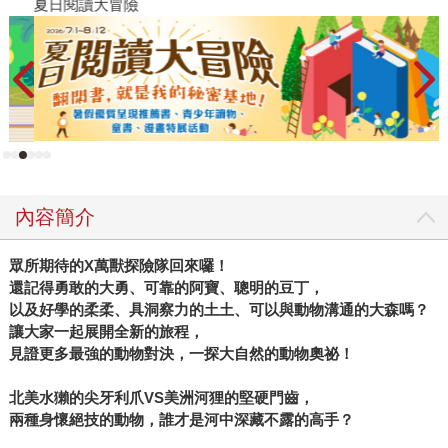
夏日閱讀大冒險
P
內容簡介
眾所期待的X萬獸探險隊回來囉！
還記得勇敢的大勇、可靠的阿寶、聰明的豆丁，
以及好學的柔柔、具洞察力的土土、可以與動物溝通的大森嗎？
讓大家一起展開全新的旅程，
見證更多最強的動物對決，一探大自然的動物奧祕！
北美水獺的尖牙利爪VS美洲河狸的堅硬門齒，
兩種身懷絕技的動物，誰才是河中深藏不露的高手？