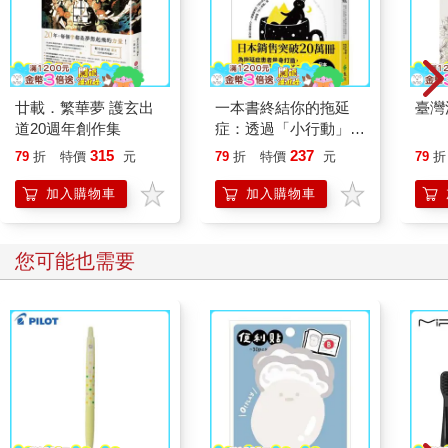
廿載．繁華夢 護玄出
一本書終結你的拖延
臺灣
道20週年創作集
症：透過「小行動」打
開大腦的行動開關，懶
315
237
79
折
特價
元
79
折
特價
元
79
折
人也能變身「行動派」
的37個科學方法
加入購物車
加入購物車
您可能也需要