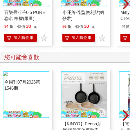
百樂果汁筆0.5 PURE
小呸角-造型便利貼(蚵
Mif
聯名 檸檬(限量)
仔君)
CI-
牙刷
38
30
84
折
特價
元
86
折
特價
元
特價
加入購物車
加入購物車
您可能會喜歡
今周刊07月2026第
【KINYO】Penna系
【電
1546期
列-輕量高效導熱不沾
4─