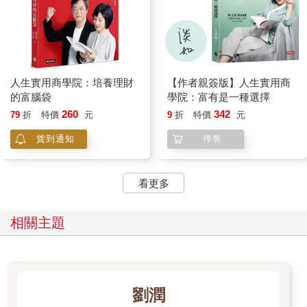
人生實用商學院：培養理財
【作者親簽版】人生實用商
的富腦袋
學院：富有是一種選擇
260
342
79
折
特價
元
9
折
特價
元
貨到通知
停售
看更多
相關主題
劉潤