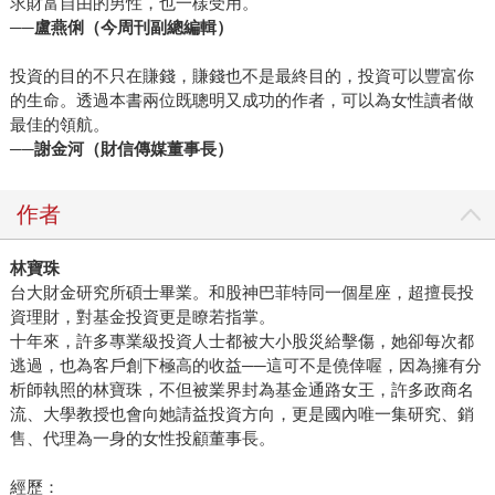
求財富自由的男性，也一樣受用。
吳淡如真的去了巴黎，也留下不錯的回憶；或者像看了《哈
──盧燕俐（今周刊副總編輯）
利波特》（皇冠）作者J.K.羅琳寫了當年失婚時帶小孩到咖啡
廳寫作的事，她趁著到訪愛丁堡，也真的找到那家咖啡廳，
投資的目的不只在賺錢，賺錢也不是最終目的，投資可以豐富你
坐在羅琳坐過的座位上，感想則是「大丈夫當如是也！」吳
的生命。透過本書兩位既聰明又成功的作者，可以為女性讀者做
淡如深信人在貧窮時，反而有無窮的想像力和爆發力，可以
最佳的領航。
超乎自己預期的精采演出。 另外，吳淡如說張愛玲影響自己
──謝金河（財信傳媒董事長）
的，不是文字上的雕琢，而是教會她避開某一些命運的糾
纏，人有時會在無法拓展視野下步入可以避免的錯，像《半
作者
生緣》（皇冠）中的故事一樣。另像作者安德烈．科斯特蘭
妮，結合股市和人生的智慧所書寫的書《一個投機者的告
林寶珠
白》（商智文化）也讓她深受影響，不單是有關人生見解部
台大財金研究所碩士畢業。和股神巴菲特同一個星座，超擅長投
分，吳淡如也曾經嘗試用作者的方法投資股票，的確也賺到
資理財，對基金投資更是瞭若指掌。
錢；看了潛水攝影的書而學潛水；看旅遊的書，她也會實際
十年來，許多專業級投資人士都被大小股災給擊傷，她卻每次都
體驗心得；看奧修的書，她實際利用三年的過年期間到印度
逃過，也為客戶創下極高的收益──這可不是僥倖喔，因為擁有分
析師執照的林寶珠，不但被業界封為基金通路女王，許多政商名
體驗修行，對此她說自己不是光說不練的讀者，對人生更
流、大學教授也會向她請益投資方向，更是國內唯一集研究、銷
是，她深信由實踐中可以展現出無法預期的力量。 對未來，
售、代理為一身的女性投顧董事長。
人或有許許多多的不確定性，但吳淡如可以肯定，天天閱
讀，天天寫作的這件事，她一輩子堅信不移。「其實自己的
經歷：