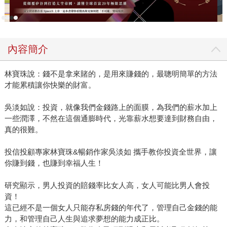
北重慶南路的書街有那麼多的書在向她招手，她立志考上北
一女，到台北持續看書，更深埋閱讀的國度，自稱內向的她
在書海中卻像條活躍的魚，自由自在呼吸著，玩耍著，一輩
內容簡介
子流連忘返。 針對閱讀，吳淡如並沒有特別的偏好，「不看
不好看的書！」卻是真的。她說最不喜歡像論文形式的書，
林寶珠說：錢不是拿來賭的，是用來賺錢的，最聰明簡單的方法
內容有限卻過度泡水成三、四百頁的厚度。有時為節目訪談
才能累積讓你快樂的財富。
不得不看某些書，如不好看，十分鐘了解內容後旋及放下。
已從EMBA畢業的她，期許自己可以跨文法商領域，所以也看
吳淡如說：投資，就像我們金錢路上的面膜，為我們的薪水加上
了不少有關企管及經營類的書。有時上節目，現場沒有可看
一些潤澤，不然在這個通膨時代，光靠薪水想要達到財務自由，
的書，也會要助理到附近買本《VOGUE》或《美麗佳人》等
真的很難。
女性雜誌，「沒有書在身旁，總覺不安！」旅行中也一定看
書，二、三本書看完，目的地也到了，下機時覺得很豐富也
投信投顧專家林寶珠&暢銷作家吳淡如 攜手教你投資全世界，讓
你賺到錢，也賺到幸福人生！
很幸福，像小說類書看完就丟，留給下一個有緣人。如果旅
行路經香港，她一定會買亦舒的小說在飛行中看，當下了飛
研究顯示，男人投資的賠錢率比女人高，女人可能比男人會投
機時，感覺像吃了大餐一樣滿足，吳淡如覺得有一完整的時
資！
空沉浸在傷春悲秋的情境中，也是紛擾生活中的一種調劑。
這已經不是一個女人只能存私房錢的年代了，管理自己金錢的能
因為閱讀是很自我的活動，吳淡如享受一種自在閱讀的速
力，和管理自己人生與追求夢想的能力成正比。
度，她不喜歡讀書會，不喜歡刻意的聚眾討論一本書，她喜