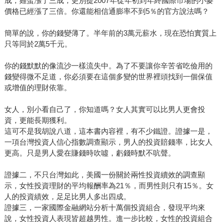
成，雞蛋漲了三成，更別提2007年從年初到年終國際市場的小麥
價格已經漲了三倍。你還能相信通膨率不到5％的官方說法嗎？
簡單的說，你的錢變薄了。半年前的3萬元薪水，現在恐怕實質上
只等同於2萬5千元。
你的錢默默的像流沙一樣流失中。為了不要讓你辛苦省吃儉用的
錢變得微不足道，你必須要在這個多變的世界裡頭找到一個保值
或增值的理財依靠。
女人，別小看自己了，你知道嗎？女人其實可以比男人更會投
資，更能長期獲利。
這可不是我胡說八道，這本書內容裡，有不少鐵證。證據一是，
一項台灣投資人信心指數調查顯示，男人的投資賠錢率，比女人
更高。只是男人愛在賺錢時吹噓，虧錢時默不吭聲。
證據二，不只台灣如此，美國一份關於兩性投資續效的調查顯
示，女性投資理財的平均報酬率為21％，而男性則只有15％。女
人的投資績效，足足比男人多出四成。
證據三，一家國際金融網站分析十萬個投資組合，發現平均來
說，女性投資人表現皆超越男性。進一步比較，女性的投資組合