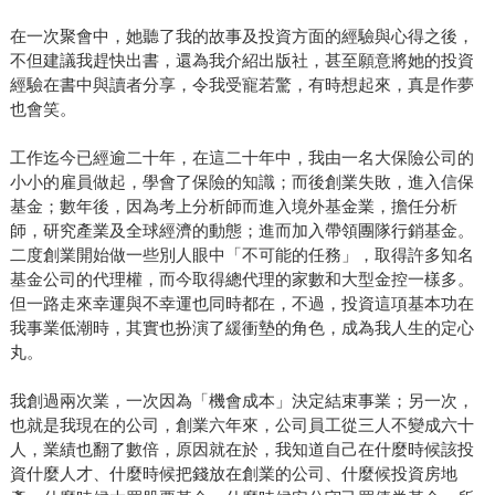
在一次聚會中，她聽了我的故事及投資方面的經驗與心得之後，
不但建議我趕快出書，還為我介紹出版社，甚至願意將她的投資
經驗在書中與讀者分享，令我受寵若驚，有時想起來，真是作夢
也會笑。
工作迄今已經逾二十年，在這二十年中，我由一名大保險公司的
小小的雇員做起，學會了保險的知識；而後創業失敗，進入信保
基金；數年後，因為考上分析師而進入境外基金業，擔任分析
師，研究產業及全球經濟的動態；進而加入帶領團隊行銷基金。
二度創業開始做一些別人眼中「不可能的任務」，取得許多知名
基金公司的代理權，而今取得總代理的家數和大型金控一樣多。
但一路走來幸運與不幸運也同時都在，不過，投資這項基本功在
我事業低潮時，其實也扮演了緩衝墊的角色，成為我人生的定心
丸。
我創過兩次業，一次因為「機會成本」決定結束事業；另一次，
也就是我現在的公司，創業六年來，公司員工從三人不變成六十
人，業績也翻了數倍，原因就在於，我知道自己在什麼時候該投
資什麼人才、什麼時候把錢放在創業的公司、什麼候投資房地