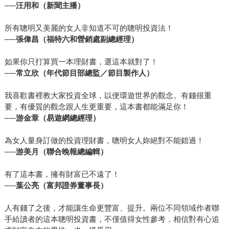
為然，重點談論人活著不論貧窮或富裕，重要的是態度問
──汪用和（新聞主播）
題，人活著可以是窮而有品味而快樂。以手機而言，以前是
富人、要人的專利，現在則是不被需要的人才需要有手機，
所有聰明又美麗的女人非知道不可的聰明投資法！
有錢有權有勢的人說失聯就失聯，不是嗎？ 《在漫長的旅途
──張偉昌（福特六和營銷處副總經理）
中》描寫一位攝影家適得其所的死在阿拉斯加的故事，如何
如果你只打算買一本理財書，選這本就對了！
用全部人生賭幾幅撼人的攝影作品，不問意義而求仁得仁的
──常立欣（年代節目部總監／節目製作人）
過程，此書讓吳淡如覺得感動，她說一直崇拜為了堅持某一
件事，而一生不後悔的人。 《敗犬的遠犬》則是有趣的書，
我喜歡書裡教大家投資全球，以便環遊世界的觀念。有錢很重
提及單身未婚者的立場，猶如戰敗的狗，作者的立場不無社
要，有優質的觀念跟人生更重要，這本書都能滿足你！
會壓力但並非不快樂，承認輸了反而比較舒服，人無忮無求
──游金章（易遊網總經理）
自然快樂，有自我嘲笑的意味，態度卻是不卑不亢。對此
為女人量身訂做的投資理財書，聰明女人妳絕對不能錯過！
書，吳淡如覺得書名很重要，讓人有好奇心想一睹為快，也
──游美月（聯合晚報總編輯）
是暢銷一因。 寫作三十餘年，出書也有二十年了，閱讀時間
則更長的吳淡如表示，很難受單一作者的影響而寫作。倒是
有了這本書，擁有財富已不遠了！
在閱讀上，吳淡如自認是實踐派的讀者。 對閱讀她有天真的
──葉公亮（富邦證券董事長）
一面，像因為看了海明威寫的《流動的饗宴》（九歌）屝頁
中所言「如果你夠幸運，在年輕時待過巴黎，那麼巴黎將永
人有錢了之後，才能讓生命更豐富、提升。兩位不同領域作者聯
遠跟隨著你，因為巴黎是一座流動的饗宴。」而受了感動，
手給讀者的這本聰明投資書，不僅值得女性參考，相信對有心追