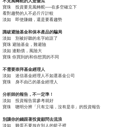
不見風轉舵的人是傻瓜
寶珠 投資要見風轉舵──在多空確立下
看對趨勢的人不必斤斤計較
淡如 即使賺錢，還是要看趨勢
識破避險基金和保本產品的騙局
淡如 別被好聽的名字給誆了
寶珠 避險基金，難避險
淡如 連動債，風險大
寶珠 你買到的和你想買的不同
不需要崇拜基金經理人
淡如 迷信基金經理人不如選基金公司
寶珠 身不由己的基金經理人
分析師的報告，不一定準！
淡如 投資報告當參考就好
寶珠 聰明分辨「只有立場，沒有是非」的投資報告
別讓你的錢跟著投資顧問去流浪
淡如 雞蛋不要放在別人的籃子裡