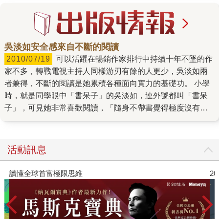
吳淡如安全感來自不斷的閱讀
2010/07/19
可以活躍在暢銷作家排行中持續十年不墜的作
家不多，轉戰電視主持人同樣游刃有餘的人更少，吳淡如兩
者兼得，不斷的閱讀是她累積各種面向實力的基礎功。 小學
時，就是同學眼中「書呆子」的吳淡如，連外號都叫「書呆
子」，可見她非常喜歡閱讀，「隨身不帶書覺得極度沒有安
全感」。她說自己從小就很孤僻，有個不愉快的童年，即使
有玩伴也常覺得很無聊，直到發現書的世界才知道生活可以
不無聊，原來書中有典範，有真實的花木蘭、秋瑾的故事，
活動訊息
看她們生命的發光發熱，對照現實中女人的抱怨或數落丈夫
的不是等，常覺自己處在虛幻和現實的代溝中。 隨書遁入不
讀懂全球首富極限思維
2
同時空 既然無法避免身處外在紛纋的世界，吳淡如選擇進入
另一個世界，書成為如哈利波特那九又四分之三的車站一
般，透過書她隨時可以遁入不同的時空，可以安全的鑽進不
同的故事情境中。因為自覺把宜蘭的書都看遍了，當知道台