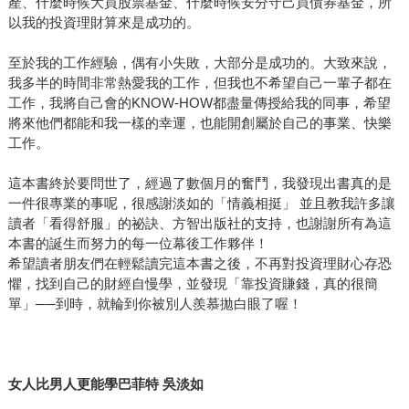
產、什麼時候大買股票基金、什麼時候安分守己買債券基金，所
以我的投資理財算來是成功的。
至於我的工作經驗，偶有小失敗，大部分是成功的。大致來說，
我多半的時間非常熱愛我的工作，但我也不希望自己一輩子都在
工作，我將自己會的KNOW-HOW都盡量傳授給我的同事，希望
將來他們都能和我一樣的幸運，也能開創屬於自己的事業、快樂
工作。
這本書終於要問世了，經過了數個月的奮鬥，我發現出書真的是
一件很專業的事呢，很感謝淡如的「情義相挺」 並且教我許多讓
讀者「看得舒服」的祕訣、方智出版社的支持，也謝謝所有為這
本書的誕生而努力的每一位幕後工作夥伴！
希望讀者朋友們在輕鬆讀完這本書之後，不再對投資理財心存恐
懼，找到自己的財經自慢學，並發現「靠投資賺錢，真的很簡
單」──到時，就輪到你被別人羨慕拋白眼了喔！
女人比男人更能學巴菲特 吳淡如