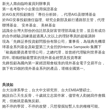
安全感來自閱讀」吳淡如再一次強調。 ＊文中吳淡如圖片，
新光人壽由臨時雇員到辦事員
由方智出版提供。
第一名考取中小企業信用保證基金
於AIG友邦投顧擔任「專任分析師」，代理AIG及聯博基金
於ING安泰投顧擔任協理、研究企劃部及銀行通路部主管，代理
聯博基金、 安本基金、 美林基金
認識全台灣大部份的信託部及財富管理部高級主管，並且有成功
的合作經驗,訓練過超過萬人次以上的理財專員的超級講師
現為「先鋒証券投資顧問股份有限公司」董事長，為瑞典先機環
球基金系列基金及歐盟第三大金控的Intersa Sampaolo 集團下
「歐義銳榮資產管理公司」之總代理，並曾經代理駿利世界基金
四年, 堪稱經驗最豐富的境外基金經營及投資專家
先鋒投顧為國內第一家經證期會核淮的境外基金電子交易平台，
旗下有15個的境外基金系列的產品，堪稱全國第一。
吳淡如
台大法律系學士，台大中文研究所、台大EMBA雙碩士。
她說自己天生反骨，十歲就立志當作家，儘管有人勸她寫作會餓
死，但她就是義無反顧。
她不停的學習，不停的改變，只想發掘短暫人生的種種可能。