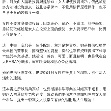
脹，對於向人請教投資興趣缺缺；女人即使投資成功，仍然願意
多方涉獵投資訊息，並且容易保本，不愛用槓桿原理操作，也不
會拿更多的錢孤注一擲。
女性不要放棄學習投資，因為細心、耐心、不躁進、熱中學習、
勇於記取經驗是女人在投資上面的優勢，女人要學巴菲特，比男
人容易多了。
這一本書，我只是一個小配角。主角是林寶珠。她是投信投顧界
最年輕的董事長，擁有堅強的資歷，當然也靠投資確實攢下雄厚
本錢與事業基礎。她活潑、善良、可愛，而且精明，也是我在台
大EMBA的學姊，向來以慷慨和熱心公益著稱。
她的說法很專業化，也能夠針對女性在投資上的弱點，提供深入
淺出的建議。
這本書之所以能夠寫成，也要感謝非常專業的財經寫手翊君，用
她超人的邏輯能力與速度，幫助我們兩個意見偶爾相左的女人整
合看法，提出一套讓女人快樂又有錢的理財理人生理論！