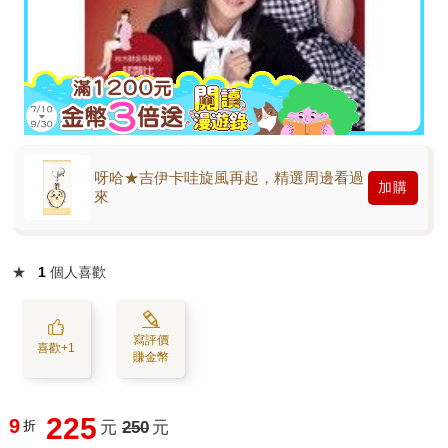
呀哈★吉伊卡哇旋風再起，精選周邊看過
加購
來
★
1
個人喜歡
寫評價
喜歡+1
賺金幣
225
9
折
元
250
元