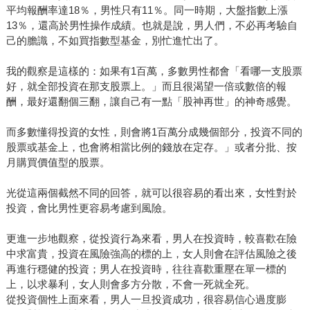
平均報酬率達18％，男性只有11％。同一時期，大盤指數上漲
13％，還高於男性操作成績。也就是說，男人們，不必再考驗自
己的膽識，不如買指數型基金，別忙進忙出了。
我的觀察是這樣的：如果有1百萬，多數男性都會「看哪一支股票
好，就全部投資在那支股票上。」而且很渴望一倍或數倍的報
酬，最好還翻個三翻，讓自己有一點「股神再世」的神奇感覺。
而多數懂得投資的女性，則會將1百萬分成幾個部分，投資不同的
股票或基金上，也會將相當比例的錢放在定存。」或者分批、按
月購買價值型的股票。
光從這兩個截然不同的回答，就可以很容易的看出來，女性對於
投資，會比男性更容易考慮到風險。
更進一步地觀察，從投資行為來看，男人在投資時，較喜歡在險
中求富貴，投資在風險強高的標的上，女人則會在評估風險之後
再進行穩健的投資；男人在投資時，往往喜歡重壓在單一標的
上，以求暴利，女人則會多方分散，不會一死就全死。
從投資個性上面來看，男人一旦投資成功，很容易信心過度膨