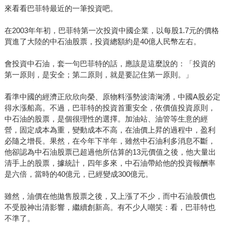
來看看巴菲特最近的一筆投資吧。
在2003年年初，巴菲特第一次投資中國企業，以每股1.7元的價格
買進了大陸的中石油股票，投資總額約是40億人民幣左右。
會投資中石油，套一句巴菲特的話，應該是這麼說的：「投資的
第一原則，是安全；第二原則，就是要記住第一原則。」
看準中國的經濟正欣欣向榮、原物料漲勢波濤洶湧，中國A股必定
得水漲船高。不過，巴菲特的投資首重安全，依價值投資原則，
中石油的股票，是個很理性的選擇。加油站、油管等生意的經
營，固定成本為重，變動成本不高，在油價上昇的過程中，盈利
必隨之增長。果然，在今年下半年，雖然中石油利多消息不斷，
他卻認為中石油股票已超過他所估算的13元價值之後，他大量出
清手上的股票，據統計，四年多來，中石油帶給他的投資報酬率
是六倍，當時的40億元，已經變成300億元。
雖然，油價在他拋售股票之後，又上漲了不少，而中石油股價也
不受股神出清影響，繼續創新高。有不少人嘲笑：看，巴菲特也
不準了。