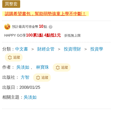
買整套
認購希望書包，幫助弱勢孩童上學不中斷！
10
預計最高可得金幣
點
?
100累1點 4點抵1元
HAPPY GO享
折抵無上限
分類：
中文書
＞
財經企管
＞
投資理財
＞
投資學
追蹤
作者：
吳淡如
、
林寶珠
追蹤
出版社：
方智
追蹤
出版日：
2008/01/25
相關主題：
吳淡如