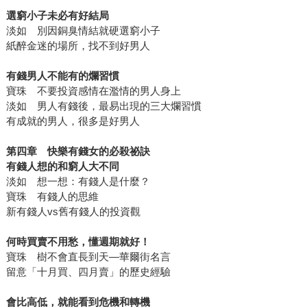
選窮小子未必有好結局
淡如 別因銅臭情結就硬選窮小子
紙醉金迷的場所，找不到好男人
有錢男人不能有的爛習慣
寶珠 不要投資感情在濫情的男人身上
淡如 男人有錢後，最易出現的三大爛習慣
有成就的男人，很多是好男人
第四章 快樂有錢女的必殺祕訣
有錢人想的和窮人大不同
淡如 想一想：有錢人是什麼？
寶珠 有錢人的思維
新有錢人vs舊有錢人的投資觀
何時買賣不用愁，懂週期就好！
寶珠 樹不會直長到天—華爾街名言
留意「十月買、四月賣」的歷史經驗
會比高低，就能看到危機和轉機