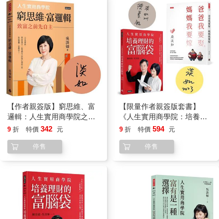
【作者親簽版】窮思維、富
【限量作者親簽版套書】
邏輯：人生實用商學院之致
《人生實用商學院：培養理
富之前先自主
財的富腦袋》＋《爸爸要再
342
594
9
折
特價
元
9
折
特價
元
娶，媽媽要再嫁》
停售
停售