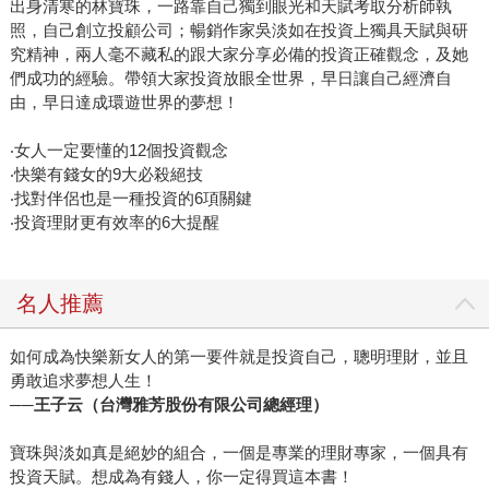
出身清寒的林寶珠，一路靠自己獨到眼光和天賦考取分析師執
歡沉浸在閱讀中那種無聲勝有聲的節奏。當然，看書時，手
照，自己創立投顧公司；暢銷作家吳淡如在投資上獨具天賦與研
中一定有筆，看到重要的、有趣的一定畫線在右邊，看到哪
究精神，兩人毫不藏私的跟大家分享必備的投資正確觀念，及她
們成功的經驗。帶領大家投資放眼全世界，早日讓自己經濟自
裏折記號到哪裏，所以她看過的書都有明顯的記號，她進一
由，早日達成環遊世界的夢想！
步解釋「不習慣看別人的書，是因為她一定會破壞別人的書
的乾淨度。」 吳淡如總是同時幾本書交叉著看，但其中如有
‧女人一定要懂的12個投資觀念
小說，一定先一口氣看完。 閱讀時，她並不喜歡在咖啡廳看
‧快樂有錢女的9大必殺絕技
書，也不喜歡固定的坐姿，她喜歡在家中的池塘邊或舒服的
‧找對伴侶也是一種投資的6項關鍵
躺在太妃椅或按摩椅旁，整排燈相伴，享受放鬆的閱讀，畢
‧投資理財更有效率的6大提醒
竟閱讀對她像寫作一樣，像呼吸、像吃飯般自然。 實踐派的
讀者 除了出版社送書，買書，是她固定的生活習慣。如問吳
淡如最近三個月看了哪些書，她說「少說也有一百本書。」
名人推薦
受訪當天她隨身帶了三本書，都是當天想閱讀的書，分別是
《敗犬的遠犬》（麥田）、《窮得有品味》（商周出版）及
如何成為快樂新女人的第一要件就是投資自己，聰明理財，並且
勇敢追求夢想人生！
《在漫長的旅途中》（先覺）。吳淡如說，原以為《窮得有
──王子云（台灣雅芳股份有限公司總經理）
品味》一書，可能不是很有內容的書，一看內容發現是介紹
歐洲空有伯爵名號的貴族，如何靠打工只賺一、二百元而自
寶珠與淡如真是絕妙的組合，一個是專業的理財專家，一個具有
得其樂；看別人追逐名牌，那早就是家裏的日常用品而不以
投資天賦。想成為有錢人，你一定得買這本書！