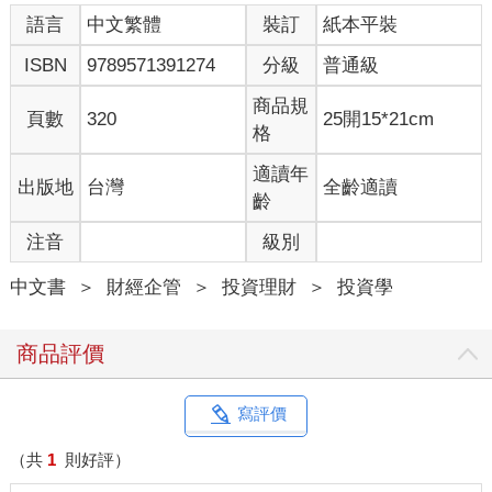
不然，我跑得這麼慢，恐怕只能期待下輩子早點開始，才能跑進
語言
中文繁體
裝訂
紙本平裝
波士頓或紐約馬的要求時速。像我這種曾經是體育小白、本質上
四體不勤的人，為了激勵自己別耍廢，出去跑步，到處報名世界
ISBN
9789571391274
分級
普通級
各地的線上馬拉松，從十公里到全馬，只要天氣還可以，就出去
跑一個。竟然也跑了上千公里，收集了五六十個獎牌在家裡。
商品規
頁數
320
25開15*21cm
格
這段時間，公司投資的電商也開始有了倍速成長，又做了
Podcast，無心插柳「人生實用商學院」下載已破三千萬人次。本
適讀年
出版地
台灣
全齡適讀
來的目的，也只不過是不想浪費商學院昂貴的學費，想把十年來
齡
學到的東西好好整理而已。
注音
級別
疫情也是推卻應酬的好理由。所有晚上都在家陪小孩，這段時間
中文書
＞
財經企管
＞
投資理財
＞
投資學
讓我更能輔助她解決學習上的問題，也能每天抱著她睡覺。
也越來越喜歡我們家附近的河濱公園步道，這是我的生活之道丶
健身之道和哲學之道。跑步時聽著演講，有時寫作靈感如音樂隨
商品評價
著腳步，節拍越來越分明，線上馬成績要求寬鬆，我總有足夠時
間幫路邊的野花拍照，到菜市場買一碗豆花，再安安靜靜的上
路。
寫評價
常有人問我這個年紀這麼苦讀勤跑，不辛苦嗎？
（共
1
則好評）