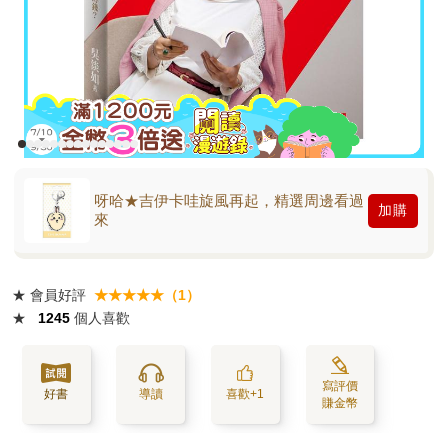
呀哈★吉伊卡哇旋風再起，精選周邊看過
加購
來
★
會員好評
★★★★★（1）
★
1245
個人喜歡
寫評價
好書
導讀
喜歡+1
賺金幣