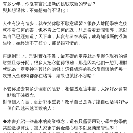
有多少年，你沒有嘗試過新的挑戰或新的學習？
的自己，一個享受活著的感覺的作者，一個自己在往前走也
與其想退休，不如想如何不退化！
能夠鼓勵大家好好生活的作者。」
人生有沒有進步，就在於你願不願意學習？很多人離開學校之後
就不看任何的書，也不肯上任何的課，只是看看新聞報導，就以
為自己已經知道了天下事，其實都留在表層，成為知識層的浮游
生物，始終進不了核心，那是很可惜的。
再說到理財。理財實在不難，最基礎的定義就是掌握你現有的錢
財並且做分配，很多人把它想得很難，那是因為他們一想到理財
就認為一定要神乎其技的賺錢！這種錯誤的觀念反而讓他們每一
次投入金錢時都像在賭博，結果也就慘不忍睹！
不管你過去有多少理財的陰影，相信透過這本書，大家好歹會有
一點點正確概念。
對每個人而言，創新都很重要！改革自己是為了讓自己活得好!做
一個自己越來越喜歡的人！
◆本書介紹一些基本的商業概念，還有只需要用到小學生數學的
某些數據算法，讓大家更了解金錢心理學以及商業管理學！