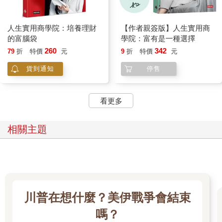
努力賺來的錢不知被誰偷走了？
這幾年來，社會學名詞「內卷化」（involution），成為年輕世代
人生實用商學院：培養理財
【作者親簽版】人生實用商
日常生活困境的高頻詞。「內卷化」概念最初由美國人類學家吉
的富腦袋
學院：富有是一種選擇
爾茨所提出，也有歷史學家將這一概念運用於經濟史研究，用來
260
342
79
折
特價
元
9
折
特價
元
指稱一種「沒有發展的增長」。更可以用來形容社會生活中高內
耗、低創新的競爭局面。
貨到通知
停售
我想把這個詞用在只想著退休的個人身上。你是不是已經內卷化
了？我的確看過不少中年男女一直在過著高內耗丶低創新的生
看更多
命。我們責怪家庭或兒女的重擔，讓我們沒有過得那麼幸福，把
力氣花在內耗上，並沒有問自己：你有多久沒有從事任何自我創
相關主題
新？給自己新的生命力和新的角度去看人生問題。
閃躲丶找藉口、責怪命運，最後聳聳肩嘆口氣說：「哎呀!就這樣
也沒辦法。」真的沒辦法？
有時候與其找人訴苦抱怨，或者把時間用在自己「沒做過的新鮮
川普在想什麼？美伊戰爭會結束
事」上。
嗎？
我們不妨問自己這個問題：有多少年，你沒有嘗試過新的挑戰或