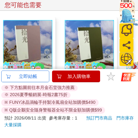
您可能也需要
NEW拾光V-25K橫線簡
NEW拾光V-25K橫線簡
百樂果
約筆記本-暮玫
約筆記本-松影
聯名
240
240
特價
元
特價
元
8
折
加入購物車
加入購物車
您可能會喜歡