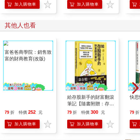
加入購物車
加入購物車
其他人也看
富爸爸商學院：銷售致
給存股新手的財富翻滾
快思
富的財商教育(改版)
筆記【隨書附贈：存股
新手SOP小冊】：最
252
300
79
折
特價
元
79
折
特價
元
79
折
適合小資族的「金融股
543規律」，用薪水4
加入購物車
加入購物車
萬輕鬆打造年收股息
20萬！