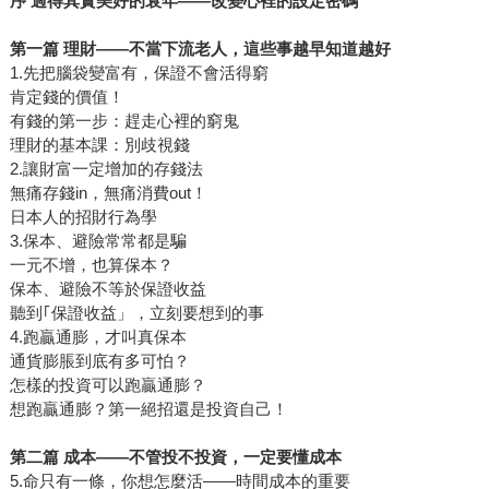
序 過得其實美好的衰年——改變心裡的設定密碼
第一篇 理財——不當下流老人，這些事越早知道越好
1.先把腦袋變富有，保證不會活得窮
肯定錢的價值！
有錢的第一步：趕走心裡的窮鬼
理財的基本課：別歧視錢
2.讓財富一定增加的存錢法
無痛存錢in，無痛消費out！
日本人的招財行為學
3.保本、避險常常都是騙
一元不增，也算保本？
保本、避險不等於保證收益
聽到｢保證收益」，立刻要想到的事
4.跑贏通膨，才叫真保本
通貨膨脹到底有多可怕？
怎樣的投資可以跑贏通膨？
想跑贏通膨？第一絕招還是投資自己！
第二篇 成本——不管投不投資，一定要懂成本
5.命只有一條，你想怎麼活——時間成本的重要