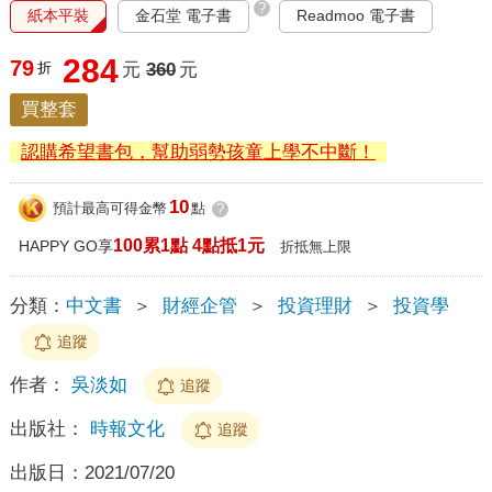
?
紙本平裝
金石堂 電子書
Readmoo 電子書
284
79
折
元
360
元
買整套
認購希望書包，幫助弱勢孩童上學不中斷！
10
預計最高可得金幣
點
?
100累1點 4點抵1元
HAPPY GO享
折抵無上限
分類：
中文書
＞
財經企管
＞
投資理財
＞
投資學
追蹤
作者：
吳淡如
追蹤
出版社：
時報文化
追蹤
出版日：
2021/07/20