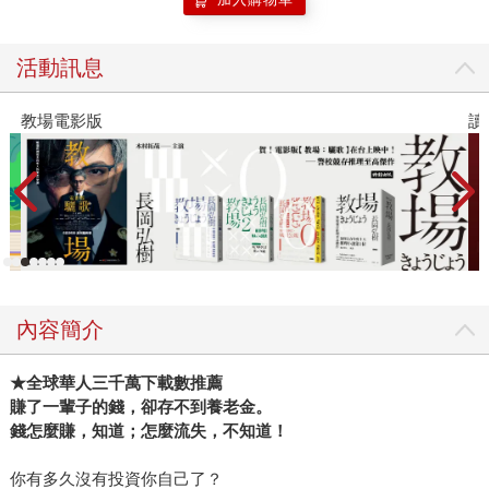
人，沒有人知道她的名字，然而我卻那麼的懷念她，我可以
從她的人生中找出什麼樣的光？看到什麼樣的愛？我祖母並
活動訊息
沒有得到這世界太滿意的對待，卻又心甘情願地好好生活
著，又懷抱著什麼樣的情懷？」吳淡如爬梳過去也對過去與
教場電影版
讀
現在刻畫理解。 而另一本《人生實用商學院：富有是一種選
擇》則是源自於她火紅的pocast節目名稱，這也是「人生實
用商學院」系列著作的第二本續作，吳淡如從理財角度出
發，第一本《人生實用商學院：誰偷了你的錢？》她以自身
經驗告訴讀者理財前要先改變對錢的想法，第二本則主要提
供策略心法，用簡單的語彙破除理財謬論與迷思。吳淡如以
理性思維告訴讀者，現在通膨時代來臨，我們需要有新的應
對方針保護自己的財富，以及錯誤的理財方式並不會達到正
內容簡介
確的結果。 透過今年的這兩本著作與多元的人生路徑，吳淡
如向世界展示，人生不只有一種可能。因此在獲得今年度金
★
全球華人三千萬下載數推薦
石堂年度風雲作家的殊榮時，更希望透過獎項為讀者帶來更
賺了一輩子的錢，卻存不到養老金。
多的影響力。關於得獎，吳淡如也不改一貫的瀟灑率性表
錢怎麼賺，知道；
怎麼流失，不知道！
示：「謝謝金石堂、謝謝讀者，我很少得獎，無論如何，我
你有多久沒有投資你自己了？
會寫下去，不管得獎與不得獎，對我而言，我只想成為真實