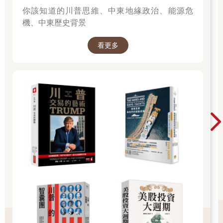
新的學習？做新鮮事，才能夠讓你感覺到自己是一個新鮮的人。
你該知道的川普思維、中東地緣政治、能源危
離開舒適圈，不必冒險去跳懸崖，最安全的手法是承認自己不
機、中東歷史背景
足，願意繼續學習。
看更多
與其想退休，不如想如何不退化！
人生實用商學院的Podcast，也是無心插柳，在疫情期間開始的小
小創新嘗試。
這一年，我其實還是很忙碌，不過因為不能夠出國，就「省」去
了在世界各國飛來飛去的時間。對我這種不安於室的人，一剛開
始感覺失去了飛行的自由是有一點落寞的，很快的我就開始為自
己找事做。
2020年我考上了我想要念的千年學府嶽麓書院的歷史博士班，如
果旅行還是很自由的話，我的時間其實是會變得很零碎，因為每
個月都要飛到長沙去上課。今年，飛不成了，都在線上上課。雖
然失去了親身體驗的感動，不過大量節約了時間，像我這樣閒不
下來的人，開始問自己：多出來的時間我到底有什麼事可以做？
碰巧我的朋友黃大米，她問我可不可以幫她錄兩集Podcast？