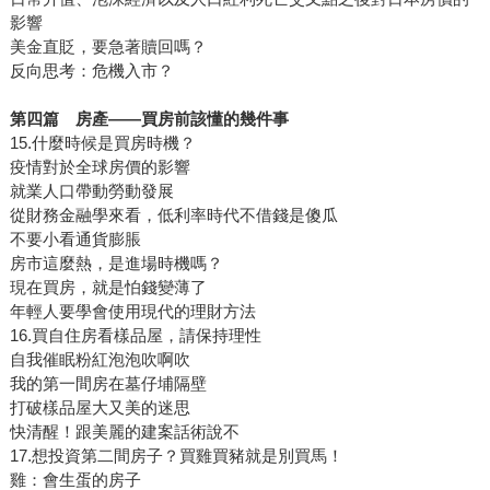
影響
美金直貶，要急著贖回嗎？
反向思考：危機入市？
第四篇 房產——買房前該懂的幾件事
15.什麼時候是買房時機？
疫情對於全球房價的影響
就業人口帶動勞動發展
從財務金融學來看，低利率時代不借錢是傻瓜
不要小看通貨膨脹
房市這麼熱，是進場時機嗎？
現在買房，就是怕錢變薄了
年輕人要學會使用現代的理財方法
16.買自住房看樣品屋，請保持理性
自我催眠粉紅泡泡吹啊吹
我的第一間房在墓仔埔隔壁
打破樣品屋大又美的迷思
快清醒！跟美麗的建案話術說不
17.想投資第二間房子？買雞買豬就是別買馬！
雞：會生蛋的房子