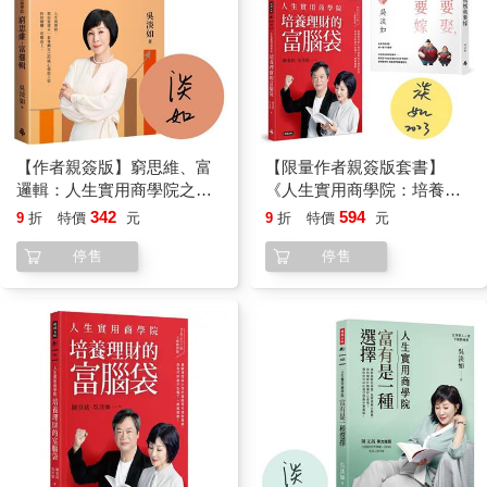
你只能讓自己老得不那麼難看，老得不那麼衰弱，只不過希望自
己不要摧枯拉朽迅速垮，千萬別幻想返老還童。
我們都希望明天會更好。但你真的相信隨著年歲增長，真有全面
性優化的可能嗎？
身體，在壯年之後就開始退化。中年之後，那種人力不能回天運
【作者親簽版】窮思維、富
【限量作者親簽版套書】
的感覺越來越強。我們唯一可能進化的，其實只有精神面。
邏輯：人生實用商學院之致
《人生實用商學院：培養理
富之前先自主
財的富腦袋》＋《爸爸要再
342
594
9
折
特價
元
9
折
特價
元
這個時代的平台革命更迭太快……你的技能、經驗、知識甚至智
娶，媽媽要再嫁》
慧，過去有用，現在未必有用！我們沒有資格教訓年輕人說：
停售
停售
「我走過的橋比你走過的路多，吃過的鹽比你吃過的飯還多。」
多，未必用得上！那些橋那些鹽，只是沉沒成本!
大部分中年人都以為：只要我錢夠，我就可以退休了！
這個想法只把工作當成謀生的必須手段，忽略了工作的樂趣，也
把退休跟等死畫了等號！
過去的人在退休後，可能沒太多年歲可以活，現在的醫學卻可能
會讓我們在退休後活得比工作的時間久！
絕大多數的人，如果沒有持續性收入，肯定不夠活，會感覺自己