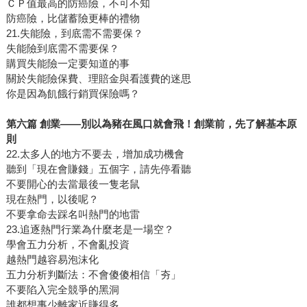
ＣＰ值最高的防癌險，不可不知
防癌險，比儲蓄險更棒的禮物
21.失能險，到底需不需要保？
失能險到底需不需要保？
購買失能險一定要知道的事
關於失能險保費、理賠金與看護費的迷思
你是因為飢餓行銷買保險嗎？
第六篇 創業——別以為豬在風口就會飛！創業前，先了解基本原
則
22.太多人的地方不要去，增加成功機會
聽到「現在會賺錢」五個字，請先停看聽
不要開心的去當最後一隻老鼠
現在熱門，以後呢？
不要拿命去踩名叫熱門的地雷
23.追逐熱門行業為什麼老是一場空？
學會五力分析，不會亂投資
越熱門越容易泡沫化
五力分析判斷法：不會傻傻相信「夯」
不要陷入完全競爭的黑洞
誰都想事少離家近賺得多