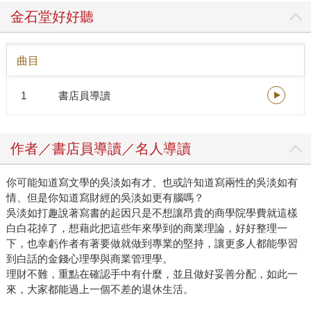
容掌握，但回到寫作這件事，她堅持如故，雖然出版頻率不
金石堂好好聽
如年輕時一年出到4、5本的多，但依舊維持寫作習慣，因為
對她來說，寫作是探索世界的方式，「我非常喜歡寫，這是
曲目
我擁有的第一個專長，而我也用各種面向的題材來磨練我自
己。」 不斷探索人生 將失敗化為成功的途徑 寫作的確是她
1
書店員導讀
其中一項專長，聰明又好學，吳淡如還學過珠寶鑑定、品
酒、潛水、甚至還為了學理財、商業攻讀EMBA，如此廣泛學
習並非只是興趣，而是認為「人生只有活一次，我對於任何
作者／書店員導讀／名人導讀
讓我眼睛發光的東西，只要我有空，我都有興趣探索學
習。」也因此她從一個寫書的文青，到現在成為成功企業
你可能知道寫文學的吳淡如有才、也或許知道寫兩性的吳淡如有
家，一路追求夢想、成就精彩的自己。 在別人眼中是光鮮亮
情、但是你知道寫財經的吳淡如更有腦嗎？
麗的人生勝利組，但吳淡如坦言，人也不是沒有經歷失敗。
吳淡如打趣說著寫書的起因只是不想讓昂貴的商學院學費就這樣
「我年輕時被退稿過很多次，退稿到住在同宿舍的同學都取
白白花掉了，想藉此把這些年來學到的商業理論，好好整理一
笑：是不是寄稿費來了？怎麼那麼厚？」或是過去也不乏有
下，也幸虧作者有著要做就做到專業的堅持，讓更多人都能學習
買錯房或投資失敗等的理財黑歷史，但對她來說，失敗是讓
到白話的金錢心理學與商業管理學。
自己不斷蛻變的途徑。「我認為沒有失敗，只有晚一點成
理財不難，重點在確認手中有什麼，並且做好妥善分配，如此一
功。任何的失敗可以是被偽裝的成功，任何成功也可能是被
來，大家都能過上一個不差的退休生活。
偽裝的失敗，我不是那種會把失敗看得很負面的文青，活到