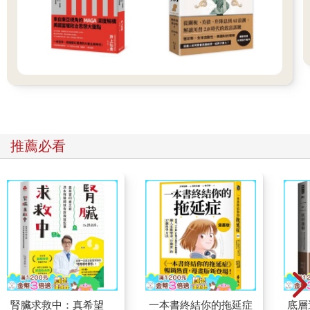
我當時並沒有收聽Podcast。她既然願意跑到我家我就答應了，然
後他帶來了地產祕密客敏婷。她們跟我說，為了不要浪費同一段
節目，問我要不要開一個，把錄的這兩集也直接放上去？
「好啊……」我就這樣隨口答應，於是開始一路走到黑。
推薦必看
腎臟求救中：真希望
一本書終結你的拖延症
底層