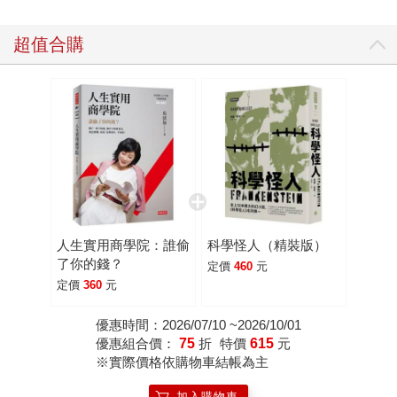
現在我的人生有各式各樣的挫敗，有時我都忘記了，我喜歡
的是未來，也喜歡並不是只有成功的人生。」 用自律人生堅
超值合購
持寫作熱情 但能夠朝自己的目標前進，更多的是堅持與自
律。10歲立下作家志願，到21歲出版第一本書，吳淡如說，
寫作讓她很快樂，曾經一埋首就會想把它寫完，甚至因為要
強迫自己每天不要寫那麼多，所以才會另外找別的工作做。
「25歲的時候我就把自己寫成了五十肩，如果我沒有控制自
己寫作的時間，那麼我很可能就把我的身體消耗完。」她也
因此為了要繼續寫，長年保持運動習慣，也注重時間管理，
因為她希望80歲的自己還能持續地寫。 如此熱愛書寫，好奇
問她是否有過靈感匱乏？她直言，自己沒有這個問題，「靈
人生實用商學院：誰偷
科學怪人（精裝版）
感並不會從天上掉下來，因為喜歡寫的人就會永遠用自己所
了你的錢？
定價
460
元
有的感官在這個世界發現題材；靈感匱乏，我認為是一個不
定價
360
元
努力生活的作家給自己的藉口。」 完美詮釋人生不只一種可
能 今年吳淡如出了兩本書，一本感性真摯，另一本實用易
優惠時間：2026/07/10 ~2026/10/01
優惠組合價：
75
折
特價
615
元
懂。在《所有的過去，都將另一種方式歸來》中她以熟悉的
※實際價格依購物車結帳為主
細膩抒情書寫了祖母，從過往與祖母相處的片段與回憶，重
新思考家庭與愛的意義。吳淡如說，「一個那麼平凡的女
加入購物車