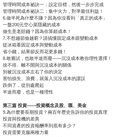
管理時間成本祕訣一：設定目標，然後一步步完成
管理時間成本祕訣二：集中火力，對準最佳利益！
6.做半死為什麼不賺？因為你沒看到「真正的成本」
一盤200元空心菜隱藏的成本
做生意老賠錢？因為你算錯成本！
7.不想越節儉越窮？請搞懂固定成本跟變動成本
從冰箱看固定成本與變動成本
省小錢，結果卻反而花更多錢！
8.敢嘗試，也敢半途而廢——沉沒成本教你理性選擇！
捨不得、離不開與沉沒成本的關係
別被沉沒成本左右了你的決定
害怕損失、浪費，就落入沉沒成本的謬誤
跌倒了，從別處爬起
半途而廢，也是一種理性
第三篇 投資——投資概念及股、匯、美金
9.為什麼要長期投資？兩百年歷史告訴你的投資真理
投資與投機的差異
不同資產的投資報酬率到底有多少？
投資需要克服兩種力量