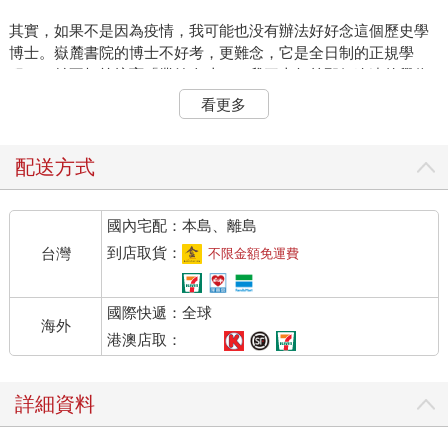
其實，如果不是因為疫情，我可能也没有辦法好好念這個歷史學
博士。嶽麓書院的博士不好考，更難念，它是全日制的正規學
程，，並不打算培育「業餘人才」。我三十年前那個遙遠的學位
是中國文學，不是歷史學，因為疫情，我得以在台灣參加線上考
看更多
試。如果不看我沒因為疫情而打退堂鼓，通過複雜的報名和審核
課程，線上面試也製造了距離的美感，考官們恐怕不會輕易錄取
年紀比同學大一倍的我吧！
配送方式
錄取了才知道，學校希望所有全日制博士生全部留校念書，課程
國內宅配：本島、離島
從星期一上到星期五，
如果不是去不了， 按照我原來的計畫，每週飛一次，没課就飛回
到店取貨：
台灣
不限金額免運費
來兼顧孩子和工作，不多久一定會把自己搞崩潰的。因為線上上
課，必須勤於刷存在感，我上課和報告都特別認真，所以成績也
國際快遞：全球
挺理想，就這樣快要把所有學分修完了。
海外
港澳店取：
本來，我每年都出國跑兩個全馬。這年全都取消或延遲了，但因
禍得福，一年間我竟然拿了六大馬的獎牌(其中只有柏林馬是到柏
詳細資料
林跑完的)。這當然是偷吃步，線上要求寬鬆很多。