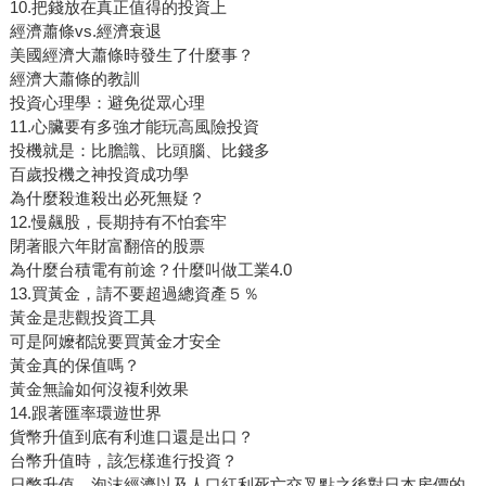
10.把錢放在真正值得的投資上
經濟蕭條vs.經濟衰退
美國經濟大蕭條時發生了什麼事？
經濟大蕭條的教訓
投資心理學：避免從眾心理
11.心臟要有多強才能玩高風險投資
投機就是：比膽識、比頭腦、比錢多
百歲投機之神投資成功學
為什麼殺進殺出必死無疑？
12.慢飆股，長期持有不怕套牢
閉著眼六年財富翻倍的股票
為什麼台積電有前途？什麼叫做工業4.0
13.買黃金，請不要超過總資產５％
黃金是悲觀投資工具
可是阿嬤都說要買黃金才安全
黃金真的保值嗎？
黃金無論如何沒複利效果
14.跟著匯率環遊世界
貨幣升值到底有利進口還是出口？
台幣升值時，該怎樣進行投資？
日幣升值、泡沫經濟以及人口紅利死亡交叉點之後對日本房價的