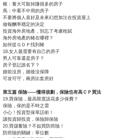
豬：養大可殺掉賺很多的房子
馬：中看不中用的房子
不要將個人喜好及未來幻想加注在投資屋上
做報酬率穩定的決定
投資海外房地產，別忘了考慮稅賦
海外房地產的豬在哪裡？
如何從ＧＤＰ找到豬
18.女人最需要有自己的房子
男人可靠還是房子？
房子登記誰名下？
婚前沒房，婚後沒保障
可攻可守，兩房比套房好
第五篇 保險——懂得規劃，保險也有高ＣＰ買法
19.買保險，最高限度該花多少保費？
保險，保的是不時之需
小心！投資型保單話術！
讓投資歸投資，保險歸保險
20.買儲蓄險？不如買防癌險！
防癌險的關鍵：單位數