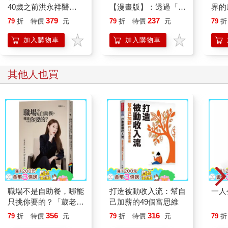
40歲之前洪永祥醫師
【漫畫版】：透過「小
界的
就告訴我這些事
行動」打開大腦的行動
379
237
79
折
特價
元
79
折
特價
元
79
折
開關，懶人也能變身
「行動派」的37個科
加入購物車
加入購物車
學方法
其他人也買
職場不是自助餐，哪能
打造被動收入流：幫自
一人
只挑你要的？「葳老
己加薪的49個富思維
闆」周品均的30道職
356
316
79
折
特價
元
79
折
特價
元
79
折
場辣雞湯