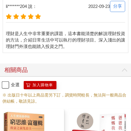
當然不，因為我没把它當責任或義務，也不是不得不。我其實將
分享
li*******204 說：
2022-09-23
它定義為樂趣、休閒與夢想。自找的嘛！
改變定義，它就會變得非常有吸引力……你也會非常有動力。
理財是人生中非常重要的課題，這本書能清楚的解說理財投資
這或許是我發現的某個小奧祕，改變定義，就是改變心裡的密
的方法，介紹日常生活中可以執行的理財項目。深入淺出的讓
碼，別人認知的痛苦或辛苦也許會變成你的快樂……一天又一
天，當你更熟悉更擅長，就會更能享受。
因為疫情，有空做許多事情，包括身體檢查。
相關商品
開始跑步七年了，這些年來，我一直是個運動健將，連半馬都可
以輕鬆的跑完。不過去做身體檢查，卻發現自己已經有骨質疏鬆
全選
加入購物車
的警訊，新陳代謝其實也沒到達標準值，而體脂率竟然是個胖
子……
※ 出版日十年以上商品需另下訂，調貨時間較長，無法與一般商品合
併結帳，敬請見諒。
我完全沒納悶。真心知道不管怎麼訓練，年紀騙不了上帝。當你
的年齡大於平均值。你再怎麼努力的鍛鍊自己，再努力都沒及格
也是正常。