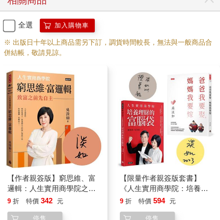
相關商品
全選
加入購物車
※ 出版日十年以上商品需另下訂，調貨時間較長，無法與一般商品合
併結帳，敬請見諒。
【作者親簽版】窮思維、富
【限量作者親簽版套書】
邏輯：人生實用商學院之致
《人生實用商學院：培養理
富之前先自主
財的富腦袋》＋《爸爸要再
342
594
9
折
特價
元
9
折
特價
元
娶，媽媽要再嫁》
停售
停售