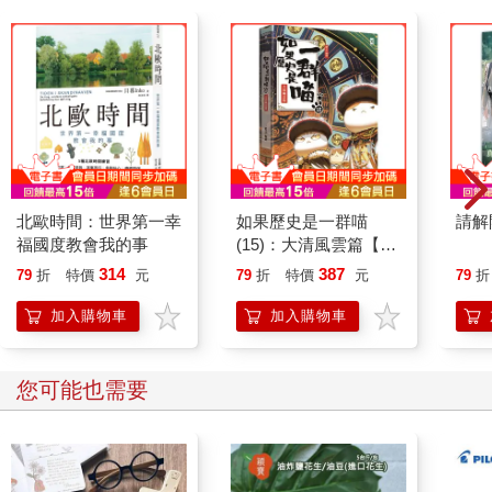
北歐時間：世界第一幸
如果歷史是一群喵
請解
福國度教會我的事
(15)：大清風雲篇【萌
貓漫畫學歷史】
314
387
79
折
特價
元
79
折
特價
元
79
折
加入購物車
加入購物車
您可能也需要