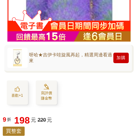
呀哈★吉伊卡哇旋風再起，精選周邊看過
加購
來
寫評價
喜歡+1
賺金幣
198
9
折
元
220
元
買整套