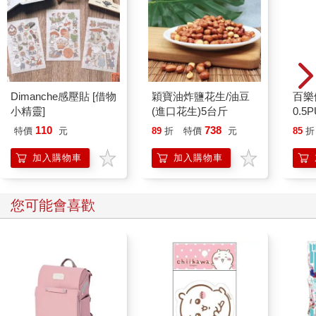
Dimanche感壓貼 [借物
穎寶油炸鹽花生/油豆
百樂
小精靈]
(進口花生)5台斤
0.5
萄(限
110
738
特價
元
89
折
特價
元
85
折
加入購物車
加入購物車
您可能會喜歡