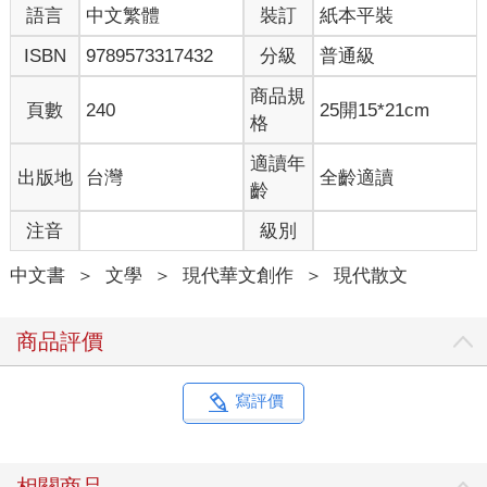
語言
中文繁體
裝訂
紙本平裝
ISBN
9789573317432
分級
普通級
商品規
頁數
240
25開15*21cm
格
適讀年
出版地
台灣
全齡適讀
齡
注音
級別
中文書
＞
文學
＞
現代華文創作
＞
現代散文
商品評價
寫評價