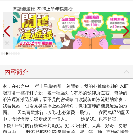
閱讀漫遊錄-2026上半年暢銷榜
飢
內容簡介
家，在心之中 從上飛機的那一刻開始，我的心跳像熟練的木匠
敲打著一整排釘子般，被一種強烈而有序的韻律所左右。奇妙的
溶液逐漸滲透肌膚，看不見的密碼暗自改變著血液流動的節奏，
我看見她，也看見微笑浮上她的嘴角，像睡蓮靜靜棲息無波的池
面。 因為喜歡旅行，所以也必須愛上飛行。 在兩萬呎的藍天
中，慢慢慢慢，我變成另一個人。 她是我。也不是我。
不能用平時的行模式來判斷她。她比我任性、天真、好奇、勇敢
而自由。 我不是那麼能夠掌握她的一顰一笑一動。而她卻願意