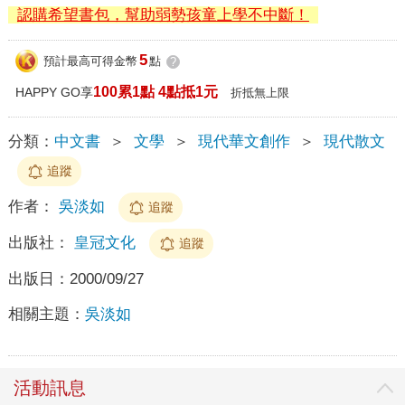
認購希望書包，幫助弱勢孩童上學不中斷！
5
預計最高可得金幣
點
?
100累1點 4點抵1元
HAPPY GO享
折抵無上限
分類：
中文書
＞
文學
＞
現代華文創作
＞
現代散文
追蹤
作者：
吳淡如
追蹤
出版社：
皇冠文化
追蹤
出版日：
2000/09/27
相關主題：
吳淡如
活動訊息