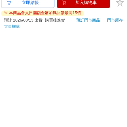
金石堂及銀行均不會請您操作ATM! 如接獲電話要求您前往
立即結帳
加入購物車
ATM提款機，請不要聽從指示，以免受騙上當！
※ 本商品會員日滿額金幣加碼回饋最高15倍
退換貨須知：
預計 2026/08/13 出貨
購買後進貨
預訂門市商品
門市庫存
大量採購
**提醒您，鑑賞期不等於試用期，退回商品須為全新狀態**
依據「消費者保護法」第19條及行政院消費者保護處公告之
「通訊交易解除權合理例外情事適用準則」，以下商品購買
後，除商品本身有瑕疵外，將不提供7天的猶豫期：
易於腐敗、保存期限較短或解約時即將逾期。（如：生
鮮食品）
依消費者要求所為之客製化給付。（客製化商品）
報紙、期刊或雜誌。（含MOOK、外文雜誌）
經消費者拆封之影音商品或電腦軟體。
非以有形媒介提供之數位內容或一經提供即為完成之線
上服務，經消費者事先同意始提供。（如：電子書、電
子雜誌、下載版軟體、虛擬商品…等）
已拆封之個人衛生用品。（如：內衣褲、刮鬍刀、除毛
刀…等）
若非上列種類商品，均享有到貨7天的猶豫期（含例假