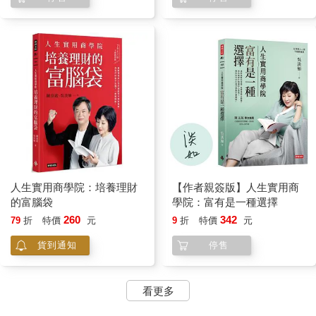
人生實用商學院：培養理財
【作者親簽版】人生實用商
的富腦袋
學院：富有是一種選擇
260
342
79
折
特價
元
9
折
特價
元
貨到通知
停售
看更多