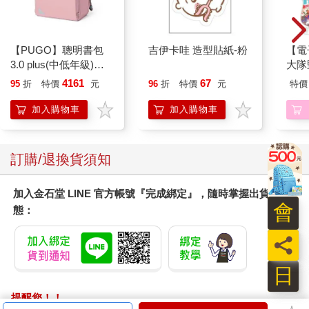
【PUGO】聰明書包
吉伊卡哇 造型貼紙-粉
【電
3.0 plus(中低年級)藕
大隊野
粉 全新進化玩美上市
Story
4161
67
95
折
特價
元
96
折
特價
元
特價
(1)
加入購物車
加入購物車
訂購/退換貨須知
加入金石堂 LINE 官方帳號『完成綁定』，隨時掌握出貨動
會
態：
員
日
提醒您！！