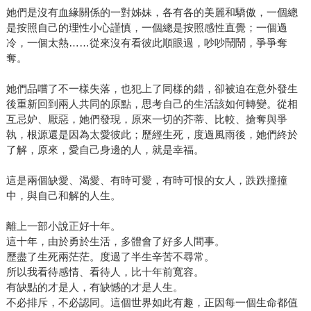
用商學院」系列著作的第二本續作，吳淡如從理財角度出
她們是沒有血緣關係的一對姊妹，各有各的美麗和驕傲，一個總
發，第一本《人生實用商學院：誰偷了你的錢？》她以自身
是按照自己的理性小心謹慎，一個總是按照感性直覺；一個過
經驗告訴讀者理財前要先改變對錢的想法，第二本則主要提
冷，一個太熱……從來沒有看彼此順眼過，吵吵鬧鬧，爭爭奪
供策略心法，用簡單的語彙破除理財謬論與迷思。吳淡如以
奪。
理性思維告訴讀者，現在通膨時代來臨，我們需要有新的應
對方針保護自己的財富，以及錯誤的理財方式並不會達到正
她們品嚐了不一樣失落，也犯上了同樣的錯，卻被迫在意外發生
後重新回到兩人共同的原點，思考自己的生活該如何轉變。從相
確的結果。 透過今年的這兩本著作與多元的人生路徑，吳淡
互忌妒、厭惡，她們發現，原來一切的芥蒂、比較、搶奪與爭
如向世界展示，人生不只有一種可能。因此在獲得今年度金
執，根源還是因為太愛彼此；歷經生死，度過風雨後，她們終於
石堂年度風雲作家的殊榮時，更希望透過獎項為讀者帶來更
了解，原來，愛自己身邊的人，就是幸福。
多的影響力。關於得獎，吳淡如也不改一貫的瀟灑率性表
示：「謝謝金石堂、謝謝讀者，我很少得獎，無論如何，我
這是兩個缺愛、渴愛、有時可愛，有時可恨的女人，跌跌撞撞
會寫下去，不管得獎與不得獎，對我而言，我只想成為真實
中，與自己和解的人生。
的自己，一個享受活著的感覺的作者，一個自己在往前走也
離上一部小說正好十年。
能夠鼓勵大家好好生活的作者。」
這十年，由於勇於生活，多體會了好多人間事。
歷盡了生死兩茫茫。度過了半生辛苦不尋常。
所以我看待感情、看待人，比十年前寬容。
有缺點的才是人，有缺憾的才是人生。
不必排斥，不必認同。這個世界如此有趣，正因每一個生命都值