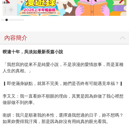
己寫作的時間，那麼我很可能就把我的身體消耗完。」她也
因此為了要繼續寫，長年保持運動習慣，也注重時間管理，
因為她希望80歲的自己還能持續地寫。 如此熱愛書寫，好奇
問她是否有過靈感匱乏？她直言，自己沒有這個問題，「靈
感並不會從天上掉下來，因為喜歡寫的人就會永遠用自己所
內容簡介
有的感官在這個世界發現題材；靈感匱乏，我認為是一個不
努力生活的作家給自己的藉口。」 完美詮釋人生不只一種可
暌違十年，吳淡如最新長篇小說
能 今年吳淡如出了兩本書，一本感性真摯，另一本實用易
「我想寫的從來不是純愛小說，不是浪漫的愛情故事，而是某種
懂。在《所有的過去，都將另一種方式歸來》中她以熟悉的
人生的真相。」
細膩抒情書寫了祖母，從過往與祖母相處的片段與回憶，重
新思考家庭與愛的意義。吳淡如說，「一個那麼平凡的女
▎即使滿身缺點，就算不完美，她們是否終有可能遇見幸福？▎
人，沒有人知道她的名字，然而我卻那麼的懷念她，我可以
從她的人生中找出什麼樣的光？看到什麼樣的愛？我祖母並
李又又：我一直看妳不順眼的理由，其實是因為妳做了我心裡想
沒有得到這世界太滿意的對待，卻又心甘情願地好好生活
做卻做不到的事。
著，又懷抱著什麼樣的情懷？」吳淡如爬梳過去也對過去與
現在刻畫理解。 而另一本《人生實用商學院：富有是一種選
衛妍：我只是順著我的本性，選擇過我想過的日子，妳不想嗎？
如果妳覺得我汙濁，那是因為妳沒有用純真的眼光看我。
擇》則是源自於她火紅的pocast節目名稱，這也是「人生實