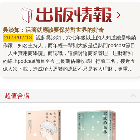
吳淡如：活著就應該要保持對世界的好奇
2023/02/13
說起吳淡如，六七年級以上的人知道她是暢銷
作家、知名主持人，而年輕一輩則大多是從熱門podcast節目
「人生實用商學院」而認識，這個討論商業管理、理財新知
的線上podcast節目至今已長期佔據收聽排行前三名，接近五
億人次下載，造成極大迴響的原因不只是教人理財，更重要
的是透過理財也理自己的人生。 主持節目、經營電商、攻讀
研究所，近年生活忙碌但吳淡如卻好似有著三頭六臂總能從
容掌握，但回到寫作這件事，她堅持如故，雖然出版頻率不
超值合購
如年輕時一年出到4、5本的多，但依舊維持寫作習慣，因為
對她來說，寫作是探索世界的方式，「我非常喜歡寫，這是
我擁有的第一個專長，而我也用各種面向的題材來磨練我自
己。」 不斷探索人生 將失敗化為成功的途徑 寫作的確是她
其中一項專長，聰明又好學，吳淡如還學過珠寶鑑定、品
酒、潛水、甚至還為了學理財、商業攻讀EMBA，如此廣泛學