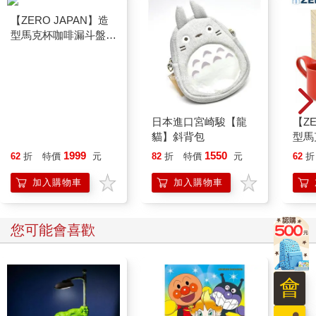
「這是真的。妳活該，被拋棄了；妳看，全世界都沒有人愛妳，
多可悲！說到底，妳還是一個孤魂野鬼！衛妍！」
這個時候，竟然還可以有這樣刺耳的聲音，像敷著毒藥的暗箭似
的，從她腦裡射出來，射進自己心裡，心臟流血不止，好想有人
來幫她療傷，給她一點溫暖，偏偏走在路上的人那麼多，卻無人
看見她的傷口。她在街角暗處猛灌了自己一口剛剛在便利超商隨
【ZERO JAPAN】造
日本進口宮崎駿【龍
【ZE
便買的威士忌。老實說，這酒的味道不怎麼好。她只是慌張失
型馬克杯咖啡漏斗盤組
貓】斜背包
型馬
措，不知道該怎麼安慰自己，所以她需要酒精。強烈的酒精感給
（牛仔褲藍）
（番
1999
1550
62
折
特價
元
82
折
特價
元
62
折
她一雙隱形的翅膀，幫助她脫離冷冰冰的現實，好像可以超脫一
切騰雲飛翔，她當然知道，這隻翅膀是有時效性的，當她輕飄飄
加入購物車
加入購物車
的飛得很高的時候，又常常在酒醒時把她狠狠從高空摔下來，摜
得更痛，然而對於現在的衛妍來說，這一刻清醒的痛苦好難承
受，不管那麼多了，她對自己說。
您可能會喜歡
一個看起來是全世界最適合她的男人，忽然之間，不要她了，可
是為什麼還有一個鬼魅般的聲音，一直無歇無止的在傷害她？
會
「妳非常糟，沒有人愛妳，妳沒人要了，妳被拋棄了，妳輸