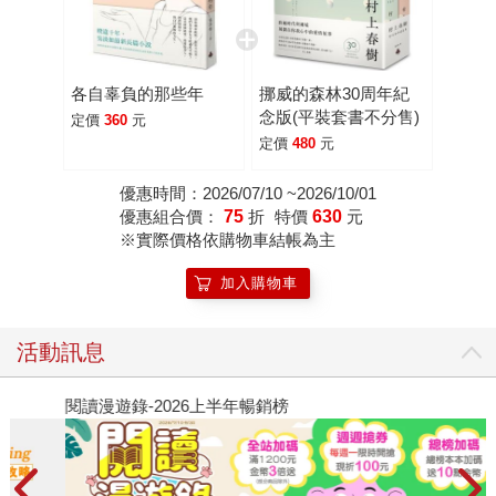
習並非只是興趣，而是認為「人生只有活一次，我對於任何
讓我眼睛發光的東西，只要我有空，我都有興趣探索學
習。」也因此她從一個寫書的文青，到現在成為成功企業
各自辜負的那些年
挪威的森林30周年紀
家，一路追求夢想、成就精彩的自己。 在別人眼中是光鮮亮
念版(平裝套書不分售)
定價
360
元
麗的人生勝利組，但吳淡如坦言，人也不是沒有經歷失敗。
定價
480
元
「我年輕時被退稿過很多次，退稿到住在同宿舍的同學都取
笑：是不是寄稿費來了？怎麼那麼厚？」或是過去也不乏有
優惠時間：2026/07/10 ~2026/10/01
優惠組合價：
75
折
特價
630
元
買錯房或投資失敗等的理財黑歷史，但對她來說，失敗是讓
※實際價格依購物車結帳為主
自己不斷蛻變的途徑。「我認為沒有失敗，只有晚一點成
功。任何的失敗可以是被偽裝的成功，任何成功也可能是被
加入購物車
偽裝的失敗，我不是那種會把失敗看得很負面的文青，活到
現在我的人生有各式各樣的挫敗，有時我都忘記了，我喜歡
活動訊息
的是未來，也喜歡並不是只有成功的人生。」 用自律人生堅
持寫作熱情 但能夠朝自己的目標前進，更多的是堅持與自
閱讀漫遊錄-2026上半年暢銷榜
飢
律。10歲立下作家志願，到21歲出版第一本書，吳淡如說，
寫作讓她很快樂，曾經一埋首就會想把它寫完，甚至因為要
強迫自己每天不要寫那麼多，所以才會另外找別的工作做。
「25歲的時候我就把自己寫成了五十肩，如果我沒有控制自