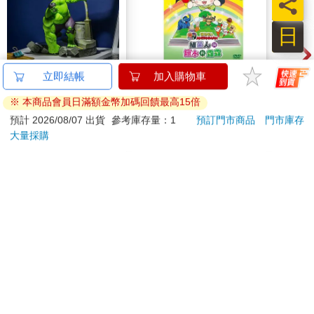
員
了……」她腦海裡還出現了一個畫面：一個公主，誤以為找到最
安全的寶座！卻有人陰狠的拿走公主的椅子！公主往後跌，脊椎
日
摔成了兩截！
是誰還在罵我？衛妍忍不住咆哮。
【Paladone UK】漫威
麵包超人電影版：細菌
IM
立即結帳
加入購物車
Marvel 浩克 場景造型
人與繪本的露露DVD-
壺 (
她把酒一飲而淨，跌跌撞撞的往前走，對路人悄悄投過來的奇特
※ 本商品會員日滿額金幣加碼回饋最高15倍
燈
平裝版
IMU
2399
450
特價
元
特價
元
特價
眼光視而不見。她想，她還得再找一瓶酒才行！回過神來，她發
預計 2026/08/07 出貨
參考庫存量：1
預訂門市商品
門市庫存
現自己不知不覺走到一棟還算熟悉的建築物前，喔，是她平時偶
大量採購
加入購物車
加入購物車
爾會來享受下午茶的那家五星級飯店。上頭有個漂亮的酒吧不是
嗎？二話不說，她按了通向「雲端」樓層的電梯。
訂購/退換貨須知
我一定沒醉，她看著電梯裡鏡子中的自己微笑。她鎮定的，發出
高雅的微笑，要帶位的人給她一個吧臺前的好位子。
加入金石堂 LINE 官方帳號『完成綁定』，隨時掌握出貨動
「現在妳要怎麼辦？」
態：
「管他的，再喝一杯再說！」
她心裡常常有兩個聲音又開始對話了。那個黑色的聲音變成了一
個猙獰的巫婆。