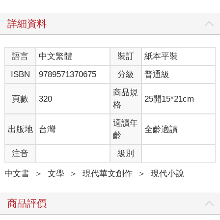
同樣是寫作，小說比散文雜文，難得多。算是比較完整的藝術。
詳細資料
至少，對我來說。快意闡述一個念頭，千字結束，不拖泥帶水。
比較像我日常生活中非常有效率的作風。
語言
中文繁體
裝訂
紙本平裝
小說一講太多道理就不好看了，也需要許多時間思量琢磨，需要
嚴密的架構和細膩的安排……（聽這幾句話你就曉得我是「本格
ISBN
9789571370675
分級
普通級
派」的支持者，絕非天馬行空一派）寫小說，不管作者多努力，
三不五時就是一個瓶頸期，有時寫了一半，人物自己活了起來，
商品規
頁數
320
25開15*21cm
推翻了原先設定的性格與邏輯，結果還收不了尾。變成了一棟無
格
論如何也蓋不完的爛尾樓。
適讀年
出版地
台灣
全齡適讀
不瞞你說，我的電腦裡，這樣的爛尾樓標本不少。做起事來執行
齡
力極高如我，總是必須承認，意志力在此並不能夠起完全作用。
注音
級別
不寫當然快活，卻無法跟另一個我交代。那一個我，不管時間如
中文書
＞
文學
＞
現代華文創作
＞
現代小說
何推移，總是一本初衷，提醒自己應該要回到最單純的願望：無
論如何要讓自己伏案疾書，寫一本長篇。
商品評價
不然，老感覺對不起自己似的。