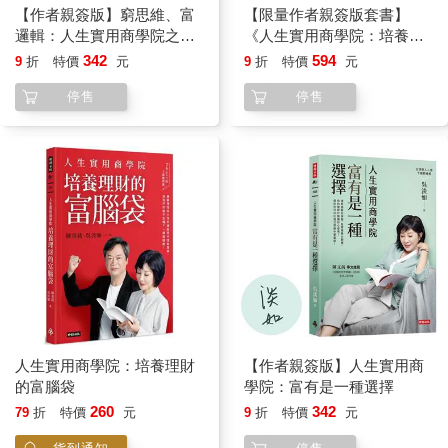
我自己。
【作者親簽版】窮思維、富
【限量作者親簽版套書】
邏輯：人生實用商學院之致
《人生實用商學院：培養理
小說裡的人物也逐漸超出我的原始設定，變得難以掌控。這一對
富之前先自主
財的富腦袋》＋《爸爸要再
342
594
9
折
特價
元
9
折
特價
元
姐妹，一個總是按照她所認為的理性小心謹慎，一個總是按照感
娶，媽媽要再嫁》
停售
停售
性直覺；一個過冷，一個太熱；有時可愛有時可恨……沒有看彼
此順眼過，吵吵鬧鬧，爭爭奪奪，品嚐了不一樣失落，也犯上了
同樣的錯……被迫在意外發生後思考生活該如何轉變…有時勇
敢，有時懦弱……一個想太多，一個想太少，但無論如何，還是
發現，爭執的根源還是因為太在意彼此。
如果不相愛，就不會有這麼多芥蒂，比較，搶奪。
寫著寫著，我覺得我自己心裡就住著這兩種極端的人，不斷的在
爭吵著，三心二意，總是下不了定論，卻要巧妙對應外在發生的
各種事實。
不管看起來多麼強硬，內心裡都矛盾。
人生實用商學院：培養理財
【作者親簽版】人生實用商
的富腦袋
學院：富有是一種選擇
呵呵，就說到這裡了。該打住了。
260
342
79
折
特價
元
9
折
特價
元