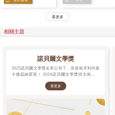
貨到通知
停售
正如電影，如果導演必須跳出來說，你們必須要怎樣看我的電
影，那肯定不是一部好片；同樣的，如果小說作者為自己講太
多，也是沒信心的俗氣表現。
看更多
離上一部小說正好十年。
相關主題
這十年，由於勇於生活，多體會了好多人間事。
歷盡了生死兩茫茫。度過了半生辛苦不尋常。
所以我看待感情，看待人，比十年前寬容。
諾貝爾文學獎
2025諾貝爾文學獎名單公布了，恭喜匈牙利作家
有缺點的才是人，有缺憾的才是人生。
卡撒茲納霍凱！ 2024諾貝爾文學獎得主南韓女
不必排斥，不必認同。這個世界如此有趣，正因每一個生命都值
作家──韓江 新書出版。更多精彩好看的得獎作
得存在，而每一個故事都有可能……
看更多
品
寫長篇很痛苦。
痛苦中又有最折騰人的快樂。這是身為寫作者虛心接受的人生。