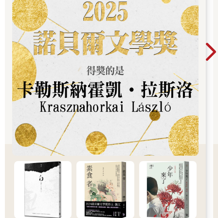
０
李又又：我不理解她活在什麼世界中，正如她不可能懂我。
雖然一直想忘記這個人。但那一幕常出現在她的回憶裡。
小時候，她們和幾個鄰居的孩子在後院竹林裡玩捉迷藏。
那時輪到她當「鬼」抓人，衛妍躲藏。
每一個都被她找到了，獨獨找不到衛妍。做什麼都認真的她花了
一個小時……把周遭幾百公尺內的一草一木都檢查過了、每個可
以躲人的地方也都搜過了，就是找不到衛妍。遊戲被迫中斷。
剩下的唯一可能……就是衛妍掉到附近工地的蓄水坑裡滅頂
了……她望著那滿是黃泥的池塘，好著急……莫非衛妍掉進去淹
死了？
她跑回家跟大人求救，上氣不接下氣……「衛叔叔……衛妍……
衛妍她可能掉進池子裡了……」