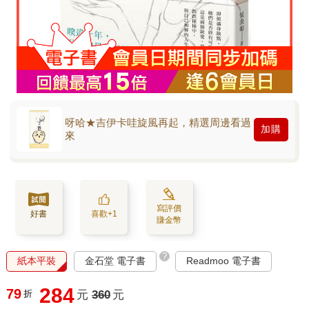
呀哈★吉伊卡哇旋風再起，精選周邊看過
加購
來
寫評價
好書
喜歡+1
賺金幣
?
紙本平裝
金石堂 電子書
Readmoo 電子書
284
79
折
元
360
元