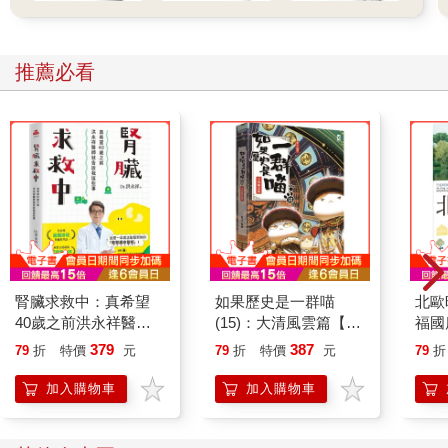
「不會吧？」衛叔叔驚訝的看著她：「我一個小時前看她進了家
門……」
推薦必看
果然，衛妍在房裡睡得正香甜。
「喂，」她猛拉衛妍起床：「妳怎麼可以這麼不負責任！妳跑回
家睡覺，也不說一聲，太過分了……」
「我累了嘛……別吵我……」
衛妍翻身又睡。
太可惡了！這世界上怎麼會有這種人，我再也不要跟妳玩了……
腎臟求救中：真希望
如果歷史是一群喵
北歐
40歲之前洪永祥醫師
(15)：大清風雲篇【萌
福國
小小年紀的她發誓。
就告訴我這些事
貓漫畫學歷史】
379
387
79
折
特價
元
79
折
特價
元
79
折
明明南轅北轍，明明水火不容，卻要生存在同一個屋簷下。
加入購物車
加入購物車
她從來沒喜歡過這個可惡的妹妹。