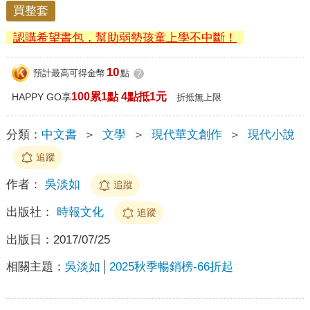
買整套
認購希望書包，幫助弱勢孩童上學不中斷！
10
預計最高可得金幣
點
?
100累1點 4點抵1元
HAPPY GO享
折抵無上限
分類：
中文書
＞
文學
＞
現代華文創作
＞
現代小說
追蹤
作者：
吳淡如
追蹤
出版社：
時報文化
追蹤
出版日：
2017/07/25
相關主題：
吳淡如
2025秋季暢銷榜-66折起