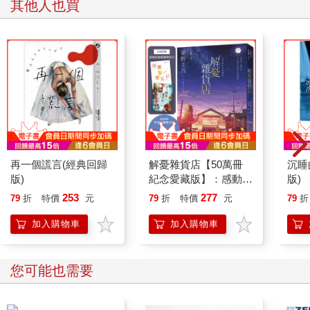
其他人也買
當她聽到電話那頭的男人著急的說，衛妍可能會死掉的時候，她
的思緒亂如麻。
酸甜苦辣鹹翻湧上心頭。
她想假裝沒事，卻不能。
１
衛妍：不可能，他不可能不要我。一點預兆也沒有。雖然前一陣
再一個謊言(經典回歸
解憂雜貨店【50萬冊
沉睡
子他的確有點不對勁……怎麼可能？這不是我要的答案……
版)
紀念愛藏版】：感動全
版)
球1,400 萬人的奇蹟之
253
277
人生是怎麼搞得一團糟的？
79
折
特價
元
79
折
特價
元
79
折
書，東野圭吾最令人感
動落淚的作品！（附首
加入購物車
加入購物車
衛妍真的不知道，自己可以變得這麼沮喪。好像本來在天空中踩
刷限定特典「經典封面
著雲蹦蹦跳跳，忽然間卻摔到爛泥巴堆裡一樣。
集錦明信片」）
您可能也需要
一個被推落懸崖的公主。
「這是真的……嗎？真的發生了嗎？」她不斷的問自己。