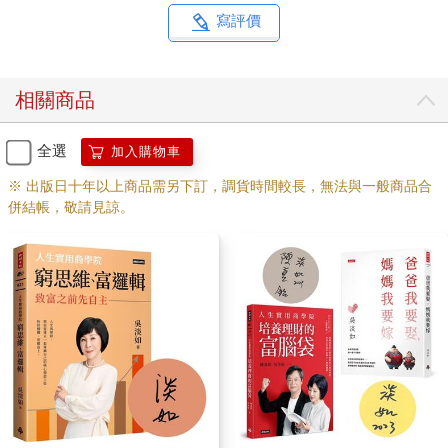
回頭看，寫每一本小說的時候，都是我的人生轉折很大的時候。
寫評價
這一本，大概是從媽媽還未發現罹癌到媽媽去世後半年才寫完。
而我也離開了當時不知道為什麼栽進去的電視圈工作，時間相當
凌亂，心情也相當複雜。（我少年的志願百分之百明顯是要當小
相關商品
說家的，花了二十年到螢光幕前露臉到底有什麼意義？但願我自
己能對自己交代清楚。只能自我解嘲：凡是發生過的事必然有因
緣。）
全選
加入購物車
※ 出版日十年以上商品需另下訂，調貨時間較長，無法與一般商品合
十年未寫長篇，寫作過程對我而言絕對艱辛。好像老爺車，發車
併結帳，敬請見諒。
的時間就很長，發好久才能動。先寫了十四五萬字，二校時補稿
竟又多了三萬字，然後又自知過於嚕囌，又刪了四五萬字，狠狠
刪了幾個「其實沒有他更完整」的角色。
寫作時心念專一，朋友約我，我總說「等我寫到一段落再說」，
幾無應酬，不近人情，咬緊牙根的活下去。
每一次改稿都像在跟自己開批鬥大會，體無完膚。
辛苦，也是因為我到底總存著某種野心，希望在故事裡藏著某種
重要元素，又希望故事的推展能夠說服最難搞的讀者──其實就是