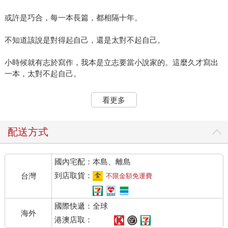
或許是巧合，每一本長篇，都相隔十年。
不知道該說是對得起自己，還是太對不起自己。
小時候就有志於寫作，我本是立志要當小說家的。這麼久才寫出
一本，太對不起自己。
沒有拿寫長篇來折磨自己，又很對得起自己。
看更多
我向來是個很貫徹自己意志力的人，這麼久才寫出一本，當然是
因為難。一直想寫，一直沒寫，的確是才能有限，時間有限，還
配送方式
有對小說裡人物的領導統治能力有限。
國內宅配：本島、離島
說道理對我來說，似乎比較容易。我本來就是個「按自己道理」
來活的人。義正辭嚴的說我想說的，並不困難。
到店取貨：
台灣
不限金額免運費
而小說的道理是隱晦的。太愛講道理的人，會破壞寫小說需要醞
國際快遞：全球
釀的某種曲折的情調。（嘿，你都自己那麼挺身大大方方的出來
海外
說了，何須用小說中的人物來闡述心思呢？）
港澳店取：