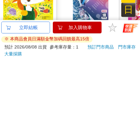
安全的寶座！卻有人陰狠的拿走公主的椅子！公主往後跌，脊椎
日
摔成了兩截！
是誰還在罵我？衛妍忍不住咆哮。
【電子書】小狐狸的帽
水平檔案-色・愛・
希臘
子
落・夢-總集篇
36
她把酒一飲而淨，跌跌撞撞的往前走，對路人悄悄投過來的奇特
259
480
特價
元
特價
元
79
折
眼光視而不見。她想，她還得再找一瓶酒才行！回過神來，她發
現自己不知不覺走到一棟還算熟悉的建築物前，喔，是她平時偶
電子書
預購限定
爾會來享受下午茶的那家五星級飯店。上頭有個漂亮的酒吧不是
嗎？二話不說，她按了通向「雲端」樓層的電梯。
訂購/退換貨須知
我一定沒醉，她看著電梯裡鏡子中的自己微笑。她鎮定的，發出
高雅的微笑，要帶位的人給她一個吧臺前的好位子。
加入金石堂 LINE 官方帳號『完成綁定』，隨時掌握出貨動
「現在妳要怎麼辦？」
態：
「管他的，再喝一杯再說！」
她心裡常常有兩個聲音又開始對話了。那個黑色的聲音變成了一
個猙獰的巫婆。
提醒您！！