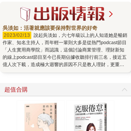
吳淡如：活著就應該要保持對世界的好奇
2023/02/13
說起吳淡如，六七年級以上的人知道她是暢銷
作家、知名主持人，而年輕一輩則大多是從熱門podcast節目
「人生實用商學院」而認識，這個討論商業管理、理財新知
的線上podcast節目至今已長期佔據收聽排行前三名，接近五
億人次下載，造成極大迴響的原因不只是教人理財，更重要
的是透過理財也理自己的人生。 主持節目、經營電商、攻讀
研究所，近年生活忙碌但吳淡如卻好似有著三頭六臂總能從
容掌握，但回到寫作這件事，她堅持如故，雖然出版頻率不
超值合購
如年輕時一年出到4、5本的多，但依舊維持寫作習慣，因為
對她來說，寫作是探索世界的方式，「我非常喜歡寫，這是
我擁有的第一個專長，而我也用各種面向的題材來磨練我自
己。」 不斷探索人生 將失敗化為成功的途徑 寫作的確是她
其中一項專長，聰明又好學，吳淡如還學過珠寶鑑定、品
酒、潛水、甚至還為了學理財、商業攻讀EMBA，如此廣泛學