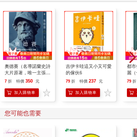
當她聽到電話那頭的男人著急的說，衛妍可能會死掉的時候，她
的思緒亂如麻。
酸甜苦辣鹹翻湧上心頭。
她想假裝沒事，卻不能。
１
衛妍：不可能，他不可能不要我。一點預兆也沒有。雖然前一陣
奧德賽（名導諾蘭史詩
吉伊卡哇這又小又可愛
都市
子他的確有點不對勁……怎麼可能？這不是我要的答案……
大片原著，唯一主張
的傢伙6
麗（
【奧德賽作者是女性】
量典
350
237
人生是怎麼搞得一團糟的？
7
折
特價
元
79
折
特價
元
79
折
傳奇譯本）
加入購物車
加入購物車
衛妍真的不知道，自己可以變得這麼沮喪。好像本來在天空中踩
著雲蹦蹦跳跳，忽然間卻摔到爛泥巴堆裡一樣。
您可能也需要
一個被推落懸崖的公主。
「這是真的……嗎？真的發生了嗎？」她不斷的問自己。