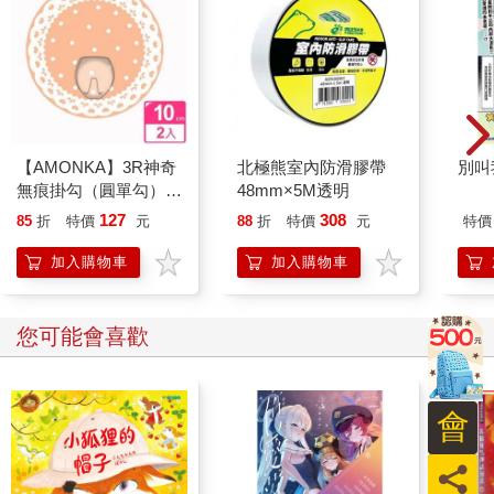
「這是真的。妳活該，被拋棄了；妳看，全世界都沒有人愛妳，
多可悲！說到底，妳還是一個孤魂野鬼！衛妍！」
這個時候，竟然還可以有這樣刺耳的聲音，像敷著毒藥的暗箭似
的，從她腦裡射出來，射進自己心裡，心臟流血不止，好想有人
來幫她療傷，給她一點溫暖，偏偏走在路上的人那麼多，卻無人
看見她的傷口。她在街角暗處猛灌了自己一口剛剛在便利超商隨
【AMONKA】3R神奇
北極熊室內防滑膠帶
別叫
便買的威士忌。老實說，這酒的味道不怎麼好。她只是慌張失
無痕掛勾（圓單勾）
48mm×5M透明
措，不知道該怎麼安慰自己，所以她需要酒精。強烈的酒精感給
（蕾絲點點－奶油）2
127
308
85
折
特價
元
88
折
特價
元
特價
她一雙隱形的翅膀，幫助她脫離冷冰冰的現實，好像可以超脫一
入
切騰雲飛翔，她當然知道，這隻翅膀是有時效性的，當她輕飄飄
加入購物車
加入購物車
的飛得很高的時候，又常常在酒醒時把她狠狠從高空摔下來，摜
得更痛，然而對於現在的衛妍來說，這一刻清醒的痛苦好難承
受，不管那麼多了，她對自己說。
您可能會喜歡
一個看起來是全世界最適合她的男人，忽然之間，不要她了，可
是為什麼還有一個鬼魅般的聲音，一直無歇無止的在傷害她？
會
「妳非常糟，沒有人愛妳，妳沒人要了，妳被拋棄了，妳輸
員
了……」她腦海裡還出現了一個畫面：一個公主，誤以為找到最