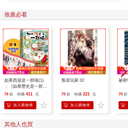
「不會吧？」衛叔叔驚訝的看著她：「我一個小時前看她進了家
門……」
推薦必看
果然，衛妍在房裡睡得正香甜。
「喂，」她猛拉衛妍起床：「妳怎麼可以這麼不負責任！妳跑回
家睡覺，也不說一聲，太過分了……」
「我累了嘛……別吵我……」
衛妍翻身又睡。
太可惡了！這世界上怎麼會有這種人，我再也不要跟妳玩了……
如果西遊是一群喵(1)
叛逆玩家 02
祕密
：《如果歷史是一群
小小年紀的她發誓。
喵》作者最新力作，附
411
221
79
折
特價
元
79
折
特價
元
79
折
【首卷特典】拉頁
明明南轅北轍，明明水火不容，卻要生存在同一個屋簷下。
加入購物車
加入購物車
她從來沒喜歡過這個可惡的妹妹。
其他人也買