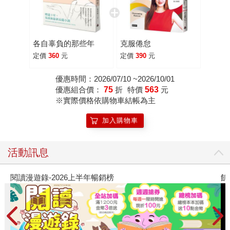
習並非只是興趣，而是認為「人生只有活一次，我對於任何
讓我眼睛發光的東西，只要我有空，我都有興趣探索學
習。」也因此她從一個寫書的文青，到現在成為成功企業
各自辜負的那些年
克服倦怠
家，一路追求夢想、成就精彩的自己。 在別人眼中是光鮮亮
定價
360
元
定價
390
元
麗的人生勝利組，但吳淡如坦言，人也不是沒有經歷失敗。
「我年輕時被退稿過很多次，退稿到住在同宿舍的同學都取
優惠時間：2026/07/10 ~2026/10/01
笑：是不是寄稿費來了？怎麼那麼厚？」或是過去也不乏有
優惠組合價：
75
折
特價
563
元
※實際價格依購物車結帳為主
買錯房或投資失敗等的理財黑歷史，但對她來說，失敗是讓
自己不斷蛻變的途徑。「我認為沒有失敗，只有晚一點成
加入購物車
功。任何的失敗可以是被偽裝的成功，任何成功也可能是被
偽裝的失敗，我不是那種會把失敗看得很負面的文青，活到
活動訊息
現在我的人生有各式各樣的挫敗，有時我都忘記了，我喜歡
的是未來，也喜歡並不是只有成功的人生。」 用自律人生堅
閱讀漫遊錄-2026上半年暢銷榜
飢
持寫作熱情 但能夠朝自己的目標前進，更多的是堅持與自
律。10歲立下作家志願，到21歲出版第一本書，吳淡如說，
寫作讓她很快樂，曾經一埋首就會想把它寫完，甚至因為要
強迫自己每天不要寫那麼多，所以才會另外找別的工作做。
「25歲的時候我就把自己寫成了五十肩，如果我沒有控制自