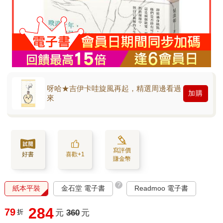
呀哈★吉伊卡哇旋風再起，精選周邊看過
加購
來
寫評價
好書
喜歡+1
賺金幣
?
紙本平裝
金石堂 電子書
Readmoo 電子書
284
79
折
元
360
元