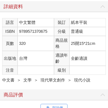
同樣是寫作，小說比散文雜文，難得多。算是比較完整的藝術。
詳細資料
至少，對我來說。快意闡述一個念頭，千字結束，不拖泥帶水。
比較像我日常生活中非常有效率的作風。
語言
中文繁體
裝訂
紙本平裝
小說一講太多道理就不好看了，也需要許多時間思量琢磨，需要
嚴密的架構和細膩的安排……（聽這幾句話你就曉得我是「本格
ISBN
9789571370675
分級
普通級
派」的支持者，絕非天馬行空一派）寫小說，不管作者多努力，
三不五時就是一個瓶頸期，有時寫了一半，人物自己活了起來，
商品規
頁數
320
25開15*21cm
推翻了原先設定的性格與邏輯，結果還收不了尾。變成了一棟無
格
論如何也蓋不完的爛尾樓。
適讀年
出版地
台灣
全齡適讀
不瞞你說，我的電腦裡，這樣的爛尾樓標本不少。做起事來執行
齡
力極高如我，總是必須承認，意志力在此並不能夠起完全作用。
注音
級別
不寫當然快活，卻無法跟另一個我交代。那一個我，不管時間如
中文書
＞
文學
＞
現代華文創作
＞
現代小說
何推移，總是一本初衷，提醒自己應該要回到最單純的願望：無
論如何要讓自己伏案疾書，寫一本長篇。
商品評價
不然，老感覺對不起自己似的。
回頭看，寫每一本小說的時候，都是我的人生轉折很大的時候。
寫評價