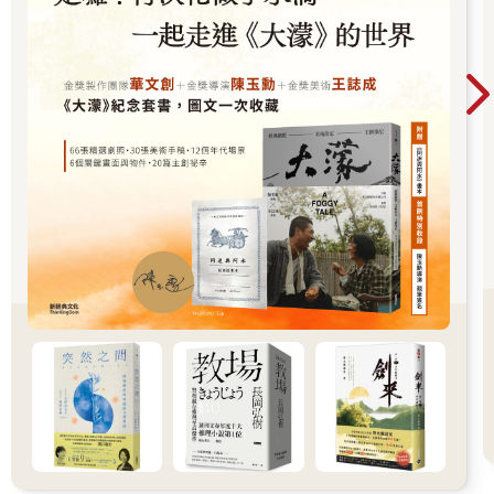
李又又：我不理解她活在什麼世界中，正如她不可能懂我。
雖然一直想忘記這個人。但那一幕常出現在她的回憶裡。
小時候，她們和幾個鄰居的孩子在後院竹林裡玩捉迷藏。
那時輪到她當「鬼」抓人，衛妍躲藏。
每一個都被她找到了，獨獨找不到衛妍。做什麼都認真的她花了
一個小時……把周遭幾百公尺內的一草一木都檢查過了、每個可
以躲人的地方也都搜過了，就是找不到衛妍。遊戲被迫中斷。
剩下的唯一可能……就是衛妍掉到附近工地的蓄水坑裡滅頂
了……她望著那滿是黃泥的池塘，好著急……莫非衛妍掉進去淹
死了？
她跑回家跟大人求救，上氣不接下氣……「衛叔叔……衛妍……
衛妍她可能掉進池子裡了……」