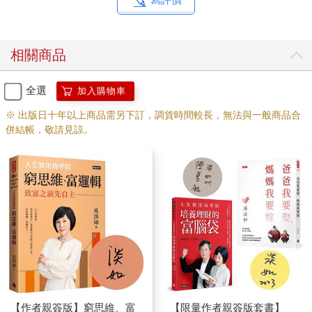
這一本，大概是從媽媽還未發現罹癌到媽媽去世後半年才寫完。
而我也離開了當時不知道為什麼栽進去的電視圈工作，時間相當
凌亂，心情也相當複雜。（我少年的志願百分之百明顯是要當小
相關商品
說家的，花了二十年到螢光幕前露臉到底有什麼意義？但願我自
己能對自己交代清楚。只能自我解嘲：凡是發生過的事必然有因
緣。）
全選
加入購物車
※ 出版日十年以上商品需另下訂，調貨時間較長，無法與一般商品合
十年未寫長篇，寫作過程對我而言絕對艱辛。好像老爺車，發車
併結帳，敬請見諒。
的時間就很長，發好久才能動。先寫了十四五萬字，二校時補稿
竟又多了三萬字，然後又自知過於嚕囌，又刪了四五萬字，狠狠
刪了幾個「其實沒有他更完整」的角色。
寫作時心念專一，朋友約我，我總說「等我寫到一段落再說」，
幾無應酬，不近人情，咬緊牙根的活下去。
每一次改稿都像在跟自己開批鬥大會，體無完膚。
辛苦，也是因為我到底總存著某種野心，希望在故事裡藏著某種
重要元素，又希望故事的推展能夠說服最難搞的讀者──其實就是
我自己。
【作者親簽版】窮思維、富
【限量作者親簽版套書】