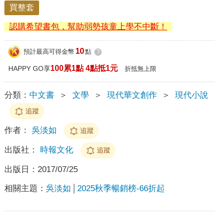
買整套
認購希望書包，幫助弱勢孩童上學不中斷！
10
預計最高可得金幣
點
?
100累1點 4點抵1元
HAPPY GO享
折抵無上限
分類：
中文書
＞
文學
＞
現代華文創作
＞
現代小說
追蹤
作者：
吳淡如
追蹤
出版社：
時報文化
追蹤
出版日：
2017/07/25
相關主題：
吳淡如
2025秋季暢銷榜-66折起