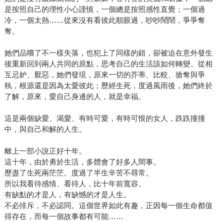
用商學院」系列著作的第二本續作，吳淡如從理財角度出
是按照自己的理性小心謹慎，一個總是按照感性直覺；一個過
發，第一本《人生實用商學院：誰偷了你的錢？》她以自身
冷，一個太熱……從來沒有看彼此順眼過，吵吵鬧鬧，爭爭奪
經驗告訴讀者理財前要先改變對錢的想法，第二本則主要提
奪。
供策略心法，用簡單的語彙破除理財謬論與迷思。吳淡如以
理性思維告訴讀者，現在通膨時代來臨，我們需要有新的應
她們品嚐了不一樣失落，也犯上了同樣的錯，卻被迫在意外發生
對方針保護自己的財富，以及錯誤的理財方式並不會達到正
後重新回到兩人共同的原點，思考自己的生活該如何轉變。從相
互忌妒、厭惡，她們發現，原來一切的芥蒂、比較、搶奪與爭
確的結果。 透過今年的這兩本著作與多元的人生路徑，吳淡
執，根源還是因為太愛彼此；歷經生死，度過風雨後，她們終於
如向世界展示，人生不只有一種可能。因此在獲得今年度金
了解，原來，愛自己身邊的人，就是幸福。
石堂年度風雲作家的殊榮時，更希望透過獎項為讀者帶來更
多的影響力。關於得獎，吳淡如也不改一貫的瀟灑率性表
這是兩個缺愛、渴愛、有時可愛，有時可恨的女人，跌跌撞撞
示：「謝謝金石堂、謝謝讀者，我很少得獎，無論如何，我
中，與自己和解的人生。
會寫下去，不管得獎與不得獎，對我而言，我只想成為真實
的自己，一個享受活著的感覺的作者，一個自己在往前走也
離上一部小說正好十年。
能夠鼓勵大家好好生活的作者。」
這十年，由於勇於生活，多體會了好多人間事。
歷盡了生死兩茫茫。度過了半生辛苦不尋常。
所以我看待感情、看待人，比十年前寬容。
有缺點的才是人，有缺憾的才是人生。
不必排斥，不必認同。這個世界如此有趣，正因每一個生命都值
得存在，而每一個故事都有可能……