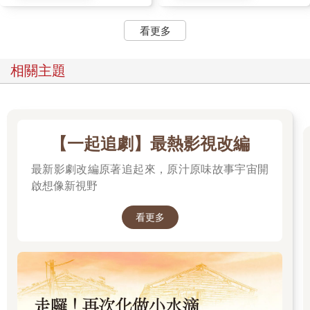
影，那肯定不是一部好片；同樣的，如果小說作者為自己講太
多，也是沒信心的俗氣表現。
看更多
離上一部小說正好十年。
相關主題
這十年，由於勇於生活，多體會了好多人間事。
歷盡了生死兩茫茫。度過了半生辛苦不尋常。
所以我看待感情，看待人，比十年前寬容。
【一起追劇】最熱影視改編
最新影劇改編原著追起來，原汁原味故事宇宙開
有缺點的才是人，有缺憾的才是人生。
啟想像新視野
不必排斥，不必認同。這個世界如此有趣，正因每一個生命都值
得存在，而每一個故事都有可能……
看更多
寫長篇很痛苦。
痛苦中又有最折騰人的快樂。這是身為寫作者虛心接受的人生。
０