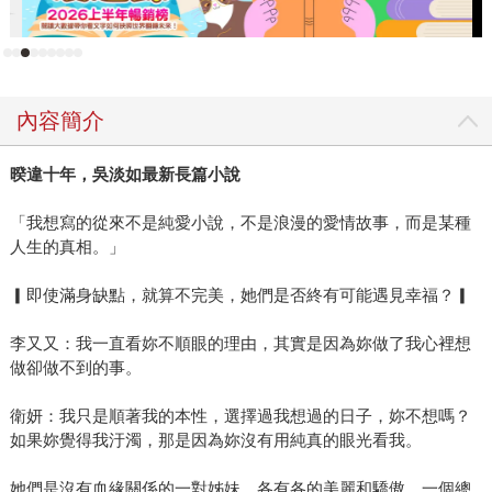
己寫作的時間，那麼我很可能就把我的身體消耗完。」她也
因此為了要繼續寫，長年保持運動習慣，也注重時間管理，
因為她希望80歲的自己還能持續地寫。 如此熱愛書寫，好奇
問她是否有過靈感匱乏？她直言，自己沒有這個問題，「靈
內容簡介
感並不會從天上掉下來，因為喜歡寫的人就會永遠用自己所
有的感官在這個世界發現題材；靈感匱乏，我認為是一個不
暌違十年，吳淡如最新長篇小說
努力生活的作家給自己的藉口。」 完美詮釋人生不只一種可
能 今年吳淡如出了兩本書，一本感性真摯，另一本實用易
「我想寫的從來不是純愛小說，不是浪漫的愛情故事，而是某種
懂。在《所有的過去，都將另一種方式歸來》中她以熟悉的
人生的真相。」
細膩抒情書寫了祖母，從過往與祖母相處的片段與回憶，重
▎即使滿身缺點，就算不完美，她們是否終有可能遇見幸福？▎
新思考家庭與愛的意義。吳淡如說，「一個那麼平凡的女
人，沒有人知道她的名字，然而我卻那麼的懷念她，我可以
李又又：我一直看妳不順眼的理由，其實是因為妳做了我心裡想
從她的人生中找出什麼樣的光？看到什麼樣的愛？我祖母並
做卻做不到的事。
沒有得到這世界太滿意的對待，卻又心甘情願地好好生活
著，又懷抱著什麼樣的情懷？」吳淡如爬梳過去也對過去與
衛妍：我只是順著我的本性，選擇過我想過的日子，妳不想嗎？
現在刻畫理解。 而另一本《人生實用商學院：富有是一種選
如果妳覺得我汙濁，那是因為妳沒有用純真的眼光看我。
擇》則是源自於她火紅的pocast節目名稱，這也是「人生實
她們是沒有血緣關係的一對姊妹，各有各的美麗和驕傲，一個總