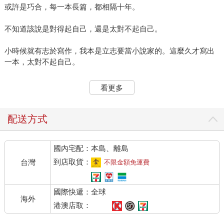
或許是巧合，每一本長篇，都相隔十年。
不知道該說是對得起自己，還是太對不起自己。
小時候就有志於寫作，我本是立志要當小說家的。這麼久才寫出
一本，太對不起自己。
沒有拿寫長篇來折磨自己，又很對得起自己。
看更多
我向來是個很貫徹自己意志力的人，這麼久才寫出一本，當然是
因為難。一直想寫，一直沒寫，的確是才能有限，時間有限，還
配送方式
有對小說裡人物的領導統治能力有限。
國內宅配：本島、離島
說道理對我來說，似乎比較容易。我本來就是個「按自己道理」
來活的人。義正辭嚴的說我想說的，並不困難。
到店取貨：
台灣
不限金額免運費
而小說的道理是隱晦的。太愛講道理的人，會破壞寫小說需要醞
國際快遞：全球
釀的某種曲折的情調。（嘿，你都自己那麼挺身大大方方的出來
海外
說了，何須用小說中的人物來闡述心思呢？）
港澳店取：