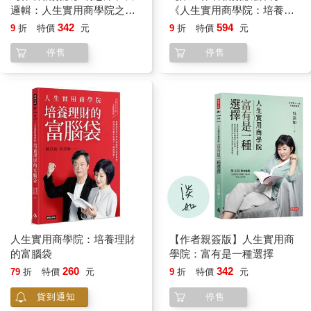
邏輯：人生實用商學院之致
《人生實用商學院：培養理
小說裡的人物也逐漸超出我的原始設定，變得難以掌控。這一對
富之前先自主
財的富腦袋》＋《爸爸要再
342
594
9
折
特價
元
9
折
特價
元
姐妹，一個總是按照她所認為的理性小心謹慎，一個總是按照感
娶，媽媽要再嫁》
停售
停售
性直覺；一個過冷，一個太熱；有時可愛有時可恨……沒有看彼
此順眼過，吵吵鬧鬧，爭爭奪奪，品嚐了不一樣失落，也犯上了
同樣的錯……被迫在意外發生後思考生活該如何轉變…有時勇
敢，有時懦弱……一個想太多，一個想太少，但無論如何，還是
發現，爭執的根源還是因為太在意彼此。
如果不相愛，就不會有這麼多芥蒂，比較，搶奪。
寫著寫著，我覺得我自己心裡就住著這兩種極端的人，不斷的在
爭吵著，三心二意，總是下不了定論，卻要巧妙對應外在發生的
各種事實。
不管看起來多麼強硬，內心裡都矛盾。
人生實用商學院：培養理財
【作者親簽版】人生實用商
的富腦袋
學院：富有是一種選擇
呵呵，就說到這裡了。該打住了。
260
342
79
折
特價
元
9
折
特價
元
貨到通知
停售
正如電影，如果導演必須跳出來說，你們必須要怎樣看我的電