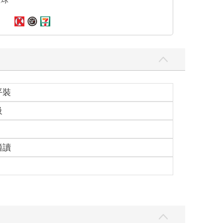
平裝
級
適讀