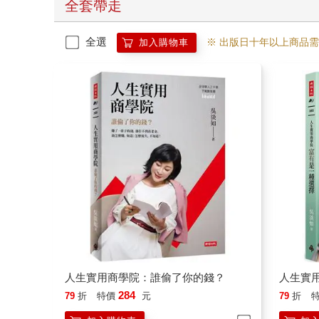
全套帶走
全選
※ 出版日十年以上商品
加入購物車
人生實用商學院：誰偷了你的錢？
人生實
284
79
折
特價
元
79
折