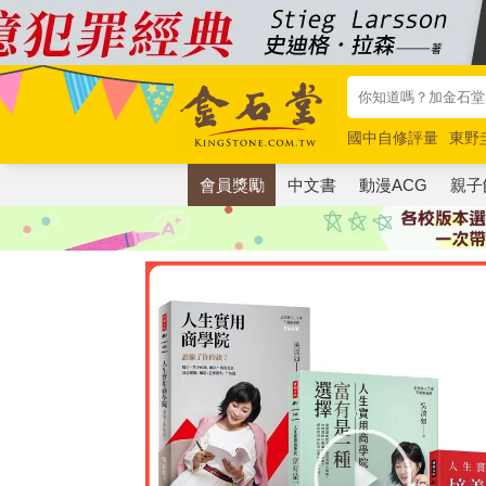
國中自修評量
東野
唯紅花綻放
奧德賽
會員獎勵
中文書
動漫ACG
親子