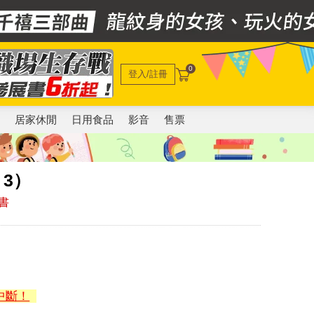
0
登入/註冊
電
居家休閒
日用食品
影音
售票
3）
書
中斷！