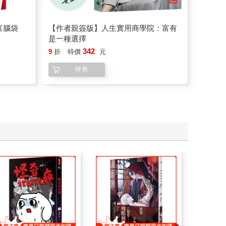
富腦袋
【作者親簽版】人生實用商學院：富有
是一種選擇
342
9
折
特價
元
停售