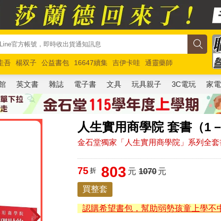
圭吾
楊双子
公益書包
16647續集
吉伊卡哇
通靈藥師
路邊攤新作
馬斯克
玩具總動員5
超慢跑
館
英文書
雜誌
電子書
文具
玩具親子
3C電玩
家
人生實用商學院 套書（1－
金石堂獨家「人生實用商學院」系列全套
803
75
折
元
1070
元
買整套
認購希望書包，幫助弱勢孩童上學不