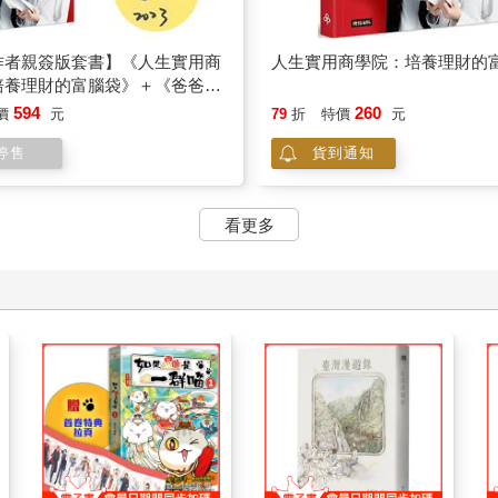
作者親簽版套書】《人生實用商
人生實用商學院：培養理財的
培養理財的富腦袋》＋《爸爸要
媽媽要再嫁》
594
260
價
元
79
折
特價
元
停售
貨到通知
看更多