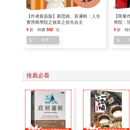
【作者親簽版】窮思維、富邏輯：人生
【限量
實用商學院之致富之前先自主
學院：
再娶，
342
9
折
特價
元
9
折
特
停售
推薦必看