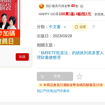
40
預計最高可得金幣
點
?
100累1點 4點抵1元
HAPPY GO享
折抵無
分類：
中文書
＞
追蹤
?
出版日：
2023/03/28
相關主題：
「槓桿ETF投資法」的績效到底多驚人
加購
理財書總整理
停售
※ 本商品會員日滿額金幣加碼回饋最高15倍
預訂門市商品
門市庫存