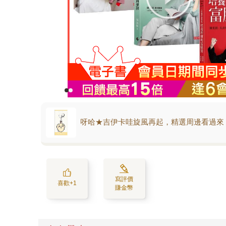
呀哈★吉伊卡哇旋風再起，精選周邊看過來
寫評價
喜歡+1
賺金幣