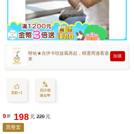
呀哈★吉伊卡哇旋風再起，精選周邊看過
加購
來
寫評價
喜歡+1
賺金幣
198
9
折
元
220
元
買整套