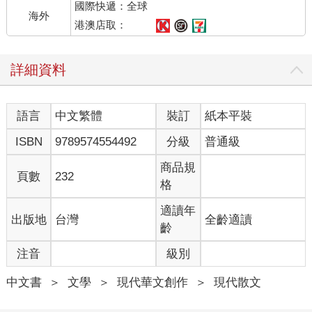
國際快遞：全球
海外
港澳店取：
詳細資料
語言
中文繁體
裝訂
紙本平裝
ISBN
9789574554492
分級
普通級
商品規
頁數
232
格
適讀年
出版地
台灣
全齡適讀
齡
注音
級別
中文書
＞
文學
＞
現代華文創作
＞
現代散文