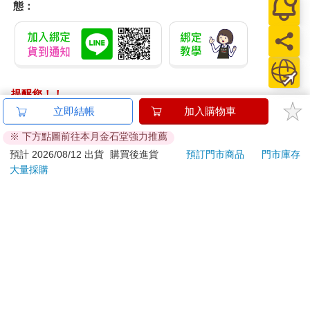
態：
提醒您！！
金石堂及銀行均不會請您操作ATM! 如接獲電話要求您前往
立即結帳
加入購物車
ATM提款機，請不要聽從指示，以免受騙上當！
※ 下方點圖前往本月金石堂強力推薦
退換貨須知：
預計 2026/08/12 出貨
購買後進貨
預訂門市商品
門市庫存
大量採購
**提醒您，鑑賞期不等於試用期，退回商品須為全新狀態**
依據「消費者保護法」第19條及行政院消費者保護處公告之
「通訊交易解除權合理例外情事適用準則」，以下商品購買
後，除商品本身有瑕疵外，將不提供7天的猶豫期：
易於腐敗、保存期限較短或解約時即將逾期。（如：生
鮮食品）
依消費者要求所為之客製化給付。（客製化商品）
報紙、期刊或雜誌。（含MOOK、外文雜誌）
經消費者拆封之影音商品或電腦軟體。