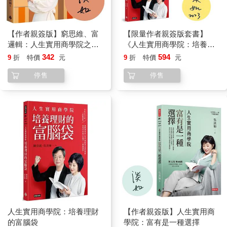
【作者親簽版】窮思維、富
【限量作者親簽版套書】
邏輯：人生實用商學院之致
《人生實用商學院：培養理
富之前先自主
財的富腦袋》＋《爸爸要再
342
594
9
折
特價
元
9
折
特價
元
娶，媽媽要再嫁》
停售
停售
人生實用商學院：培養理財
【作者親簽版】人生實用商
的富腦袋
學院：富有是一種選擇