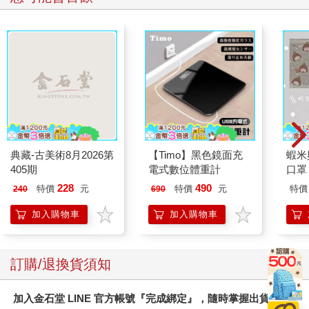
典藏-古美術8月2026第
【Timo】黑色鏡面充
蝦米
405期
電式數位體重計
口罩
228
490
特價
元
特價
元
特價
240
690
加入購物車
加入購物車
訂購/退換貨須知
加入金石堂 LINE 官方帳號『完成綁定』，隨時掌握出貨動