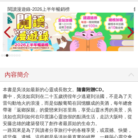
閱讀漫遊錄-2026上半年暢銷榜
飢
內容簡介
本書是吳淡如最新的心靈成長散文。
隨書附贈CD。
書中，吳淡如寫到在二十五歲徬徨年少逃避到法國，不是為了天
雷勾動地火的浪漫，而是似酸葡萄在回憶釀成的美酒，每年總會
帶著「返鄉探親」的愛戀來到峇里島，享受山靈水秀的美景，吳
淡如也寫到如何在印度讓心靈放假的點滴生活，走訪大阪時，從
安藤忠雄的建築發現了創作者最原始的生命力。
一路寫來是為了與讀者分享旅行中的各種享受，或震撼、快樂，
或悲傷、遺憾，這些都是吳淡如最真實的經歷，一種與心靈交會