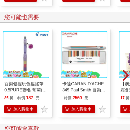
您可能也需要
百樂健握玩色搖搖筆
卡達CARAN D'ACHE
【澳洲
0.5PURE聯名 葡萄(限
849 Paul Smith 自動鉛
霜含
量)
筆 ED.5 條紋銀
100
187
2560
85
折
特價
元
特價
元
17
折
加入購物車
加入購物車
您可能會喜歡