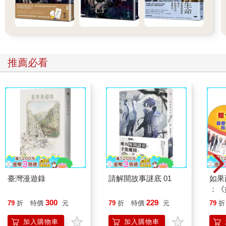
推薦必看
臺灣漫遊錄
請解開故事謎底 01
如果
：《
喵》
300
229
79
折
特價
元
79
折
特價
元
79
折
【首
加入購物車
加入購物車