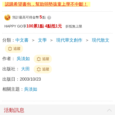
認購希望書包，幫助弱勢孩童上學不中斷！
5
預計最高可得金幣
點
?
100累1點 4點抵1元
HAPPY GO享
折抵無上限
分類：
中文書
＞
文學
＞
現代華文創作
＞
現代散文
追蹤
作者：
吳淡如
追蹤
出版社：
大田
追蹤
出版日：
2003/10/23
相關主題：
吳淡如
活動訊息