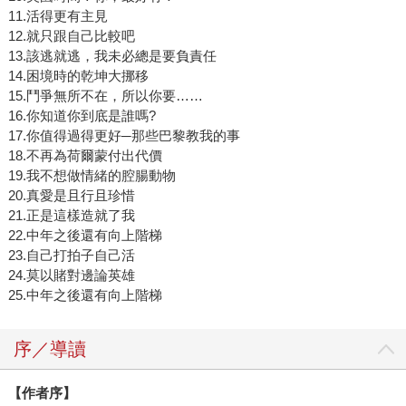
11.活得更有主見
12.就只跟自己比較吧
13.該逃就逃，我未必總是要負責任
14.困境時的乾坤大挪移
15.鬥爭無所不在，所以你要……
16.你知道你到底是誰嗎?
17.你值得過得更好─那些巴黎教我的事
18.不再為荷爾蒙付出代價
19.我不想做情緒的腔腸動物
20.真愛是且行且珍惜
21.正是這樣造就了我
22.中年之後還有向上階梯
23.自己打拍子自己活
24.莫以賭對邊論英雄
25.中年之後還有向上階梯
序／導讀
【作者序】