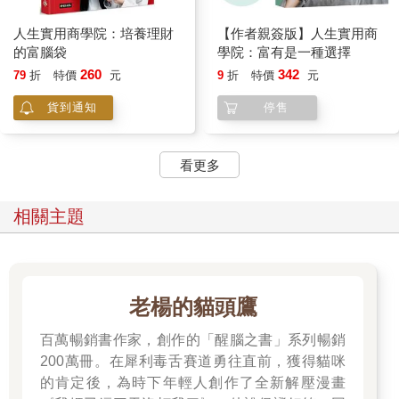
一個人旅行，還是小小冒險，但我非常享受。
人生實用商學院：培養理財
【作者親簽版】人生實用商
不必沒事提這提那閒聊（可能和我是動口賺取生活所需有關，我
的富腦袋
學院：富有是一種選擇
休假時非常不喜歡說話）。
260
342
79
折
特價
元
9
折
特價
元
貨到通知
停售
可以拿起塵封很久的相機拍照。
可以專心吃頓飯（這在有了孩子之後非常奢侈）。
看更多
可以在星空下小酌，對影成三人。
相關主題
可以邊走路邊唱歌。
可以看別人怎麼布置店面，想像她如何完成夢想。
老楊的貓頭鷹
可以自在逛美術館，靜靜地欣賞。可以不必維持含笑的表情─因
為沒人認出我。（沒表情在本地很危險，有人會說你臭臉─其實
百萬暢銷書作家，創作的「醒腦之書」系列暢銷
螢幕上的人又不是假人，怎麼可能保持著一貫的甜美親切笑容逛
200萬冊。在犀利毒舌賽道勇往直前，獲得貓咪
街？偏偏現在會拍到你的鏡頭無所不在。）
的肯定後，為時下年輕人創作了全新解壓漫畫