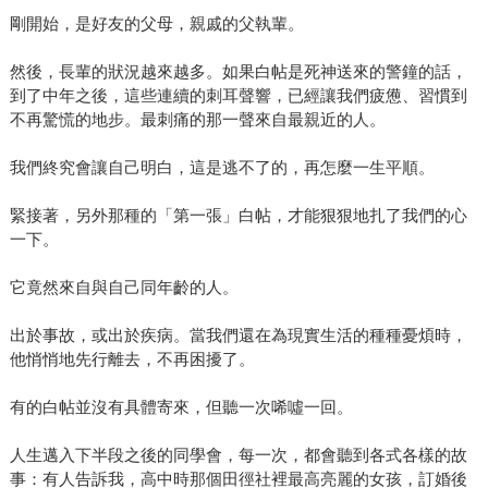
剛開始，是好友的父母，親戚的父執輩。
然後，長輩的狀況越來越多。如果白帖是死神送來的警鐘的話，
到了中年之後，這些連續的刺耳聲響，已經讓我們疲憊、習慣到
不再驚慌的地步。最刺痛的那一聲來自最親近的人。
我們終究會讓自己明白，這是逃不了的，再怎麼一生平順。
緊接著，另外那種的「第一張」白帖，才能狠狠地扎了我們的心
一下。
它竟然來自與自己同年齡的人。
出於事故，或出於疾病。當我們還在為現實生活的種種憂煩時，
他悄悄地先行離去，不再困擾了。
有的白帖並沒有具體寄來，但聽一次唏噓一回。
人生邁入下半段之後的同學會，每一次，都會聽到各式各樣的故
事：有人告訴我，高中時那個田徑社裡最高亮麗的女孩，訂婚後