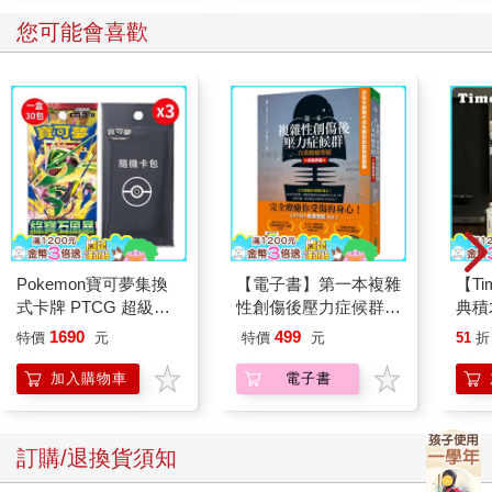
華/
假設一輛車是二公尺長，它的停車格竟然就只劃二公尺（一長條
車頭對車尾，每輛位置就二公尺），根本沒有任何迴轉空間，大
您可能會喜歡
概只有機車可以停進去，有畫比沒畫還糟。大家都在咒罵，我也
不例外。每天出門看到都有氣，還會氣政府無能、做事沒腦……
直到一個月後，真的有人來重劃了（但舊的痕跡實在很難洗掉）
把馬路畫得斑駁。
後來想想覺得我很無聊：我自己又不開車，幹嘛生氣生這麼久？
看不慣，想法子就好了。很多事應該是「向外解決」而不是「向
內生氣」的。
年輕時聽到一句不愛聽的話也會生氣。比如，某次搭計程車去機
Pokemon寶可夢集換
【電子書】第一本複雜
【T
場。以前的司機把車當成自己王國，比較沒有服務業觀念，上他
式卡牌 PTCG 超級進
性創傷後壓力症候群自
典積
車，自然要聽他說教或質詢。
化 擴充包 綠寶石風暴
我療癒聖經（長銷典
1690
499
特價
元
特價
元
51
折
（+隨機彈3包）
藏）
「小姐你去機場啊？搭飛機很危險喔，不久前不是有一架掉下來
加入購物車
電子書
嗎？」你覺得我會很開心跟你討論這個話題嗎？我氣壞了。一直
到搭飛機途中，我還在生氣。
訂購/退換貨須知
遇到這種哪壼不開提哪壼的人，機會實在挺多的。