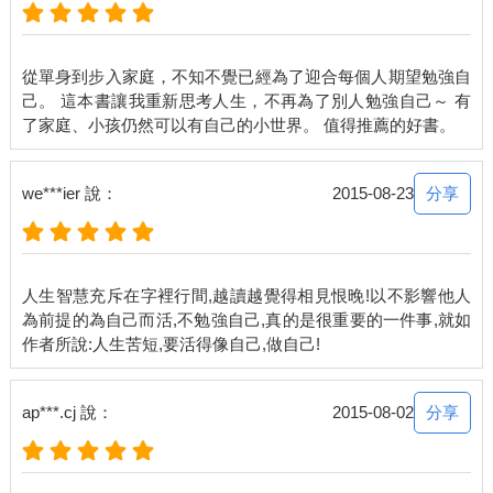
庭而己。（在我觀察，口裡會這樣說的女人，性格還都真的超凡
強悍得要命。）
從單身到步入家庭，不知不覺已經為了迎合每個人期望勉強自
重視家庭，也不見得要忽視自己，讓自己趴到地上去，誰踩都不
己。 這本書讓我重新思考人生，不再為了別人勉強自己～ 有
要緊。沒這回事！
不服氣？
分享
we***ier 說：
2015-08-23
不然你回到那個女人都自認為是油麻菜籽命的三十年前呀。大概
在一九七○年後出生的人，因為經濟改善、教育提升與少子化的影
響，多半的家庭中，不管是男是女，每個人都是父母寶貝到大
的。
人生智慧充斥在字裡行間,越讀越覺得相見恨晚!以不影響他人
為前提的為自己而活,不勉強自己,真的是很重要的一件事,就如
在臺灣，五年級（一九六○）後段班之後的女生，已經都很懂得
「對自己好一點」了。雖然，懂歸懂，在「真正落實對自己好」
上面，理想與現實還有一段距離。「對自己好」，在我們心中變
成商業廣告用語，成為在購物時大開殺戒的理由。
分享
ap***.cj 說：
2015-08-02
主婦們更常用此語自勉，「老公氣我，我就花錢來消氣！」