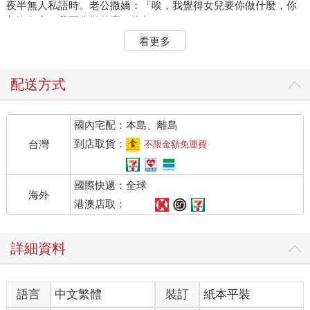
夜半無人私語時。老公撒嬌：「唉，我覺得女兒要你做什麼，你
都沒怨言，我要你做什麼，你都……」
看更多
「這是當然的呀。」妻子說：「因為她是我心中第一位，你是第
二位。」
配送方式
「噢，我還有第二位呀。」老公說：「我以為，你把自己擺在第
二位，我是第三位……」
國內宅配：本島、離島
「這……」妻子輕拍老公的頭，笑了：「我剛剛的意思是，如果
到店取貨：
台灣
不限金額免運費
只列你跟孩子，你是第二位。如果加上我自己嘛……你─最好─不
要─再─問下去！」
國際快遞：全球
海外
這個故事是男人在聊天時引述的，他半開玩笑地說：「呵，看我
港澳店取：
在家中多麼沒有地位，我老婆回答得真絕呀，我家還有一貓一
狗，萬一都列進來，我恐怕還是敬陪末座。」
詳細資料
「所以叫你不要沒事做比較啊。」在一旁聽他說話的太太，又輕
拍了他的頭，像撫著一隻小狗，說：「乖，你最愛吃的波士頓派
語言
中文繁體
裝訂
紙本平裝
來了。」