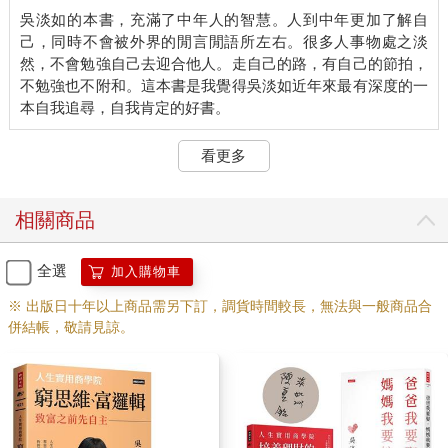
對自己好，絕對不只這樣。花錢的確能犒賞自己，不過，成就感
吳淡如的本書，充滿了中年人的智慧。人到中年更加了解自
很短暫。
己，同時不會被外界的閒言閒語所左右。很多人事物處之淡
然，不會勉強自己去迎合他人。走自己的路，有自己的節拍，
我對自己很好。有了孩子之後，她在我的人生中占了非常重要的
不勉強也不附和。這本書是我覺得吳淡如近年來最有深度的一
角色，我開始把「一定要安全」列為前提；讓我不再能像以前隨
心所欲，要去戰亂國家就去，去南極探險也行……還好，四十歲
之前，所有五花八門的夢想已實現不少。
看更多
不再沒頭沒腦冒險，然而，態度沒變：我還是對自己很好。
相關商品
我是自己唯一的生財工具，是自己最好的朋友，是自己的主人─
那麼，我為什麼要對自己不好？
全選
加入購物車
而且人生很短。有許多時候，我們受制於環境，受制於經濟，受
※ 出版日十年以上商品需另下訂，調貨時間較長，無法與一般商品合
制於別人的臉色─當一切枷鎖漸漸失去禁錮的能力時，為什麼要
併結帳，敬請見諒。
對自己不好？
人生總有要犧牲或退讓的部分，但是，這一點，如人飲水自知就
好，不要刻苦自己給別人看。
不要讓自己淪為「沒有功勞也有苦勞」─因為苦勞絕對不能兌換