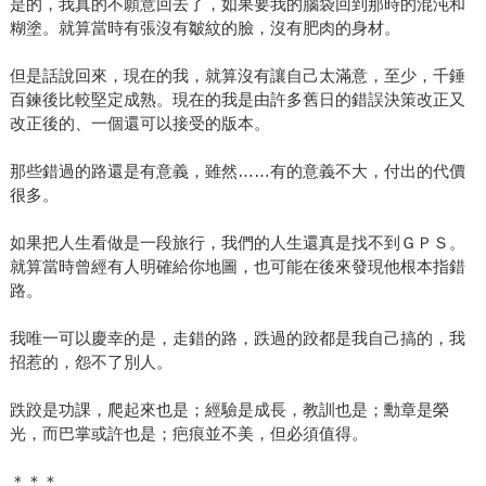
是的，我真的不願意回去了，如果要我的腦袋回到那時的混沌和
糊塗。就算當時有張沒有皺紋的臉，沒有肥肉的身材。
但是話說回來，現在的我，就算沒有讓自己太滿意，至少，千錘
百鍊後比較堅定成熟。現在的我是由許多舊日的錯誤決策改正又
改正後的、一個還可以接受的版本。
那些錯過的路還是有意義，雖然……有的意義不大，付出的代價
很多。
如果把人生看做是一段旅行，我們的人生還真是找不到ＧＰＳ。
就算當時曾經有人明確給你地圖，也可能在後來發現他根本指錯
路。
我唯一可以慶幸的是，走錯的路，跌過的跤都是我自己搞的，我
招惹的，怨不了別人。
跌跤是功課，爬起來也是；經驗是成長，教訓也是；勳章是榮
光，而巴掌或許也是；疤痕並不美，但必須值得。
＊＊＊