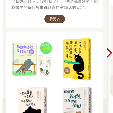
可以彈性決定行程，萬一迷路了沒人怪你，不必一直有責任感。
《我媽已經三天沒打我了》，他說保證好笑！因
為書中的每個故事都經過自家貓咪的肯定。
我一向主張「自我中心」，雖然這句話常是被用來批評別人的。
看更多
請容我重新詮釋自我中心：人生很短，你本來就有權利按照自己
內心的聲音而活。
我相信，當一個人躲開了喧嘩，剩下自己，和自然的風、光和景
色對話的時候，才會聽到自己最純淨的願望。
自我中心有什麼問題？如果在這世界上，我們連自己的感覺也不
能感覺，那麼，我們怎麼可能對別人體貼？
但是要明白，世界並非繞著我們運轉；不管再怎麼成功，也沒有
人會真正聽我們使喚。
我，很重要，但也沒有那麼重要。是可以離開原來的生活軌道，
是可以被遺忘的。
年輕的時候，我並不懂得聽自己的聲音，大多數時候，聽著許多
雜音，藉以生活；太在乎自己的各種紛亂感覺，太在意別人對自