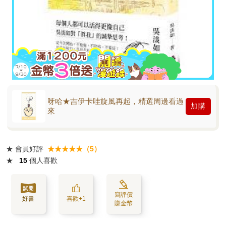
呀哈★吉伊卡哇旋風再起，精選周邊看過
加購
來
★
會員好評
★★★★★（5）
★
15
個人喜歡
寫評價
好書
喜歡+1
賺金幣