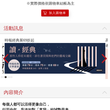
※實際價格依購物車結帳為主
加入購物車
活動訊息
高功能倖存者：如果不「有用」，我還值得被愛嗎？（限量作
2
者親簽版）
內容簡介
每個人都可以活得更像自己，
行至中年，吳淡如對「真我」的誠摯思考