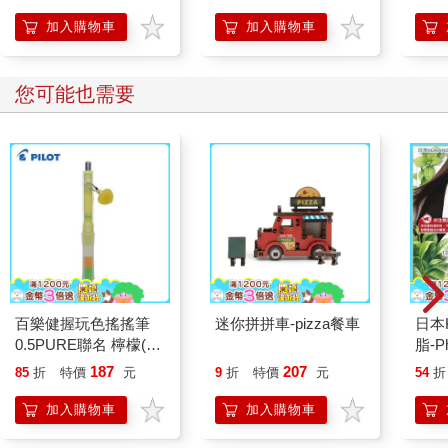
加入購物車
加入購物車
旁邊賣東西的墨西哥婦人，好奇地問她：「為什麼你不生氣？」
她說：「我們華人，過年的時候，都會把垃圾往家裡掃，就是不
您可能也需要
希望錢財跑出門外。他們把垃圾倒進來，象徵著把錢掃給我，讓
我生意好，我高興都來不及。」
這事一傳開，再也沒有人把垃圾倒在她家門口了。
＊＊＊
很年輕時，遇到什麼不公平的事情，我的第一個反應，沒什麼不
同，就是生氣。越想越氣，好想把那個可惡的人的畫像釘在牆上
射飛鏢。
百樂健握玩色搖搖筆
迷你拼拼車-pizza餐車
日本
不相干的事也氣。
0.5PURE聯名 檸檬(限
脂-P
量)
添加
187
207
85
折
特價
元
9
折
特價
元
54
折
我所氣過的無聊事很多，其實都很小。記得的還有這一兩件：我
450
家附近山坡，以前滿好停車的，後來車口漸多，公家單位就來劃
潤絲
加入購物車
加入購物車
了停車格；臺灣的某些公家單位，做事從來沒有一套既定章法。
髮素