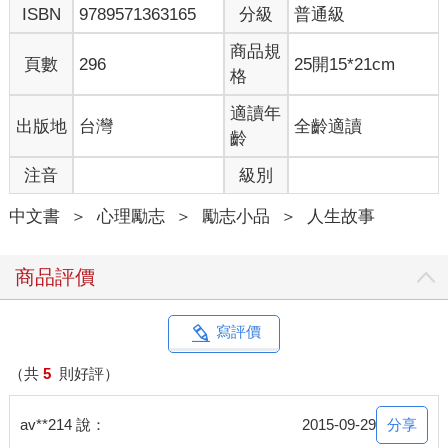
ISBN
9789571363165
分級
普通級
他其實是個好老公，真心欣賞妻子的俐落爽朗，只是有時會哀哀
叫個幾聲。
商品規
頁數
296
25開15*21cm
格
「女人會為男人犧牲的時代已經過去了。」他苦笑說。
適讀年
出版地
台灣
全齡適讀
「不然呢，那我問你，如果將來你女兒以男人為天，把那男人放
齡
在第一位，言必稱老公，事事看老公臉色，那你覺得開心嗎？」
注音
級別
「怎麼會開心，男人是什麼東西！我們辛辛苦苦養大寶貝女兒，
中文書
＞
心理勵志
＞
勵志小品
＞
人生故事
是用來為他服務的嗎？」
「這就對了！所以，不要太在乎自己重不重要，好不好？」我
商品評價
說。
＊＊＊
寫評價
把男人放第一位？別玩笑了。
（共
5
則好評）
這樣的女人真的剩得很少。那些口裡愛講「老公是我的天（天
分享
av**214 說：
2015-09-29
啊），孩子是我的地」的女性，通常也只是在強調自己很重視家