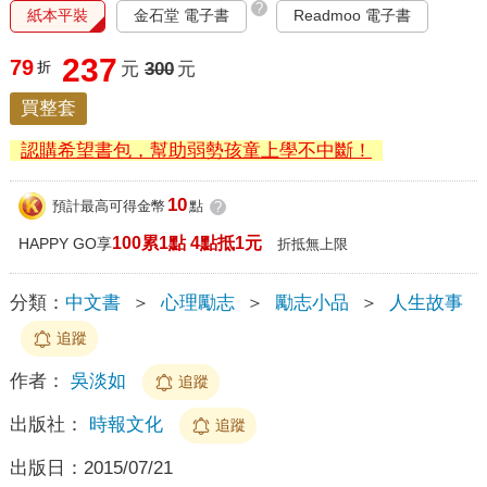
?
紙本平裝
金石堂 電子書
Readmoo 電子書
237
79
折
元
300
元
買整套
認購希望書包，幫助弱勢孩童上學不中斷！
10
預計最高可得金幣
點
?
100累1點 4點抵1元
HAPPY GO享
折抵無上限
分類：
中文書
＞
心理勵志
＞
勵志小品
＞
人生故事
追蹤
作者：
吳淡如
追蹤
出版社：
時報文化
追蹤
出版日：
2015/07/21