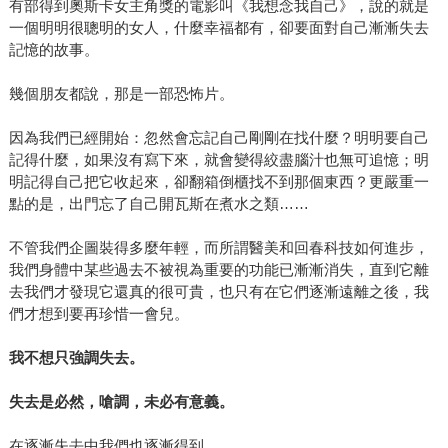
有部得到奧斯卡女主角獎的電影叫《我想念我自己》，說的就是
一個明明很聰明的女人，什麼幸福都有，卻要面對自己漸漸失去
記憶的故事。
幾個朋友都說，那是一部恐怖片。
因為我們已經開始：忽然會忘記自己剛剛在找什麼？明明要自己
記得什麼，如果沒有寫下來，就會變得絞盡腦汁也無可追憶；明
明記得自己把它收起來，卻翻箱倒櫃找不到那個東西？更嚴重一
點的是，出門忘了自己開瓦斯在煮水之類……
不管我們企圖裝得多麼年輕，而所謂醫美和回春科技如何進步，
我們身體中某些過去不被視為重要的功能已漸漸消失，直到它離
去我們才發現它還真的很可貴，也只有在它們逐漸遠離之後，我
們才想到要再珍惜一會兒。
我不想只強調失去。
失去是必然，嗆調，未必有意義。
在逐漸失去中我們也逐漸得到。