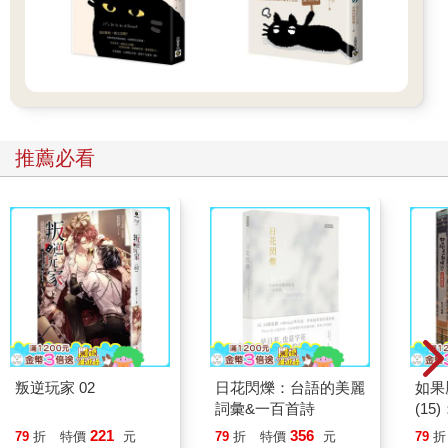
己的看法，所以活得緊張，不時陷入瑣瑣碎碎的憂鬱。
年紀增長最好的禮物，就是知道什麼聲音該聽，什麼聲音是雜
音。
漸漸懂得找出對自己好的方法，開開心心，繼續帶著發自內心的
微笑，牽著自己所愛的人的手往前走。
推薦必看
有時，記得也放開一下。
<化詛咒為祝福的能力>
我看過的一則小故事：
在美國加州的一個市場裡，有個很會做生意的中國婦人。
市場裡的攤販，有人眼紅她生意這麼好，每天收攤時，都故意把
叛逆玩家 02
日花閃爍：台語的美麗
如果
垃圾往她的攤位上倒。
詞彙&一百首詩
(1
貓漫
她從不生氣。笑盈盈地，日日清掉垃圾。
221
356
79
折
特價
元
79
折
特價
元
79
折