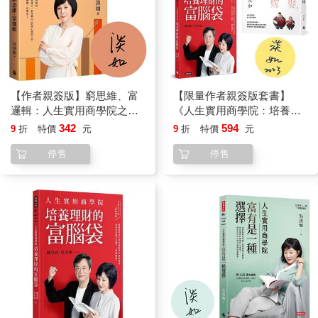
功勞。
做了「退休後也可以安枕無憂」的理財規劃︵做規劃的前提當然
是你年輕時得努力一點有些智慧型的老本︶之後，我開始更加去
蕪存菁地挑選工作。年輕的時候，能做的就做，現在，是有興趣
或有成就感的才做。
【作者親簽版】窮思維、富
【限量作者親簽版套書】
邏輯：人生實用商學院之致
《人生實用商學院：培養理
我這樣說，自認為還在「折腰」的人可能一時覺得不太高興。不
富之前先自主
財的富腦袋》＋《爸爸要再
342
594
9
折
特價
元
9
折
特價
元
過，我可是奮鬥過半輩子的呀，所以現在理直氣壯為自己真的想
娶，媽媽要再嫁》
做的事情奮鬥下去。
停售
停售
我仍然去旅行，隨便你覺得我是否自私。除了家庭旅行，我更愛
單獨旅行。把一切處理妥當之後，開個小差，排出假期，去旅
行，要捨得孩子的呼喚一周。
雖然因為孩子幼小，我想她，我的旅行變得很短，不再像年輕時
候，一出國不知道什麼時候會回來，從南極到北極；不過，沒有
關係，算是不無小補。我不能放棄一個人的旅行─從年輕時開
始，那就是我犒賞自己非常有效的方法。