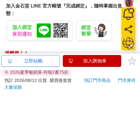
氣也滿無聊，這樣的人在我們生命中無足輕重，將來也不會再遇
加入金石堂 LINE 官方帳號『完成綁定』，隨時掌握出貨動
到，他沒口德，是他自己的問題。他自己會碰到教訓，他至今一
態：
定不明白自己常常不順就是因為有一張烏鴉嘴吧。
他那麼白目，也難怪人生很難有太大成就。
「真倒楣，遇到這種人！」年輕時會因為別人的無心話語氣很
提醒您！！
久，人到中年，寬容很多，白目的是他，我行我素是我，氣什
麼？
金石堂及銀行均不會請您操作ATM! 如接獲電話要求您前往
立即結帳
加入購物車
ATM提款機，請不要聽從指示，以免受騙上當！
※ 2026夏季暢銷展-時報2書75折
這麼想就好了。
退換貨須知：
預計 2026/08/12 出貨
購買後進貨
預訂門市商品
門市庫存
大量採購
年輕時我還會得理不饒人跟人家打筆戰呢，真是不成熟，出了社
**提醒您，鑑賞期不等於試用期，退回商品須為全新狀態**
會還像學生時參加辯論社似的。
依據「消費者保護法」第19條及行政院消費者保護處公告之
「通訊交易解除權合理例外情事適用準則」，以下商品購買
何必呢？架越吵越多，心裡知道自己沒錯就好。
後，除商品本身有瑕疵外，將不提供7天的猶豫期：
易於腐敗、保存期限較短或解約時即將逾期。（如：生
＊＊＊
鮮食品）
依消費者要求所為之客製化給付。（客製化商品）
我最不想看到的是「中年憤青」。