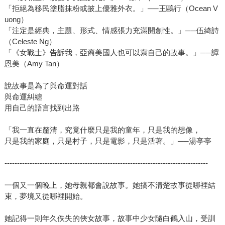
為了將過去看得清楚，寫作者必須拒絕完全虛構、也拒絕完
「拒絕為移民塗脂抹粉或披上優雅外衣。」──王鷗行（Ocean V
全真實。於是《女戰士》拼貼了母親說的故事、中國傳說與
uong）
古典文學、華裔美國歷史，精采地創造出文本之間的對話關
「注定是經典，主題、形式、情感張力充滿開創性。」──伍綺詩
係，並在此之上首次為「何謂亞裔美國文學？」帶來示範、
（Celeste Ng）
「《女戰士》告訴我，亞裔美國人也可以寫自己的故事。」──譚
鏗鏘有力地提出定義。 湯亭亭的寫作風格與身為作家的關
恩美（Amy Tan）
懷，為她贏得文學領域上多項終身成就獎，而《女戰士》更
是影響了譚恩美、阮越清、徐華與王鷗行等一眾跨世代的亞
說故事是為了與命運對話
裔寫作者。家族的故事是湯亭亭創作的源頭，情感則是催化
與命運糾纏
劑，而最啟發人心的，是她敢於橫跨原生命運的局限，將自
用自己的語言找到出路
己交付予想像力，直視命運、與命運對話，於是乎所有曾經
發生的，在她的筆下都仍然在發生。
「我一直在釐清，究竟什麼只是我的童年，只是我的想像，
只是我的家庭，只是村子，只是電影，只是活著。」──湯亭亭
---------------------------------------------------------------------------------
一個又一個晚上，她母親都會說故事。她搞不清楚故事從哪裡結
束，夢境又從哪裡開始。
她記得一則年久佚失的俠女故事，故事中少女隨白鶴入山，受訓