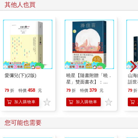
就遵從。「如果妳告訴家人，我就揍妳。我會殺死妳。下星期再
其他人也買
到這兒來。」從來沒有人討論過性，從來沒有。只要她不必向他
買油，或是到同一個林子裡撿柴，她或許就可以把性侵和平日生
活區隔開來。我希望她的恐懼只維持存在於整個性侵的過程中，
這麼一來恐懼就被圈住了。沒有多餘延長的恐懼。但是女人有了
性就有懷孕的風險，這就影響了她一生。這種恐懼不會停止，而
且是無處不在。她跟那男人說了：「我想我懷孕了。」他則安排
了這次襲擊來對付她。
我母親和父親在夜裡聊到他們在家鄉的事時，有時候會提到「麻
煩人物桌」，有些人惹的事似乎到現在還沒了結，這時他們的言
談間透漏著緊張。在同桌共餐的傳統裡，食物是很珍貴的，有權
愛彌兒(下)(2版)
曉星【隨書附贈「曉．
山海
勢的長輩會讓做錯事的人單獨吃飯。不像日本人會讓這類人離
星」雙面書衣】：
話世
開，展開新生活，也許成為武士或藝伎，華人家庭是把臉轉開，
2026本屋大賞入圍
發 
458
379
但眼睛側視著，目光陰沉，盯著不守規矩的人，讓他們吃剩菜剩
79
折
特價
元
79
折
特價
元
79
折
作！湊佳苗自認最喜歡
札）
飯。我姑姑一定是和我父母親住在同一間屋子裡，只能在麻煩人
的一部作品！
加入購物車
加入購物車
物桌吃飯。我母親說起那次襲擊，說得好像她親眼目睹，但是她
和我姑姑是不同人家的媳婦，不可能住在一起的。媳婦得和丈夫
的父母住在一起，而不是自己的父母；中文裡，結婚的同義詞是
您可能也需要
「討媳婦」。她丈夫的父母可以把她賣掉、拿去抵押，用石頭砸
死她。但是他們把她送回她母親父親家裡，這神祕的行為暗示了
有什麼不名譽的事沒跟我說。也許他們把她趕出家門，以阻擋那