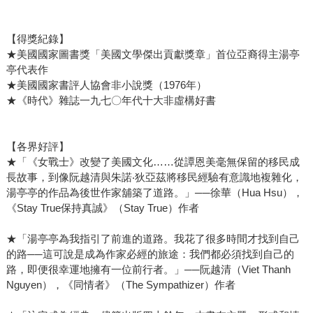
【得獎紀錄】
★美國國家圖書獎「美國文學傑出貢獻獎章」首位亞裔得主湯亭
亭代表作
★美國國家書評人協會非小說獎（1976年）
★《時代》雜誌一九七〇年代十大非虛構好書
【各界好評】
★「《女戰士》改變了美國文化……從譚恩美毫無保留的移民成
長故事，到像阮越清與朱諾‧狄亞茲將移民經驗有意識地複雜化，
湯亭亭的作品為後世作家舖築了道路。」──徐華（Hua Hsu），
《Stay True保持真誠》（Stay True）作者
★「湯亭亭為我指引了前進的道路。我花了很多時間才找到自己
的路──這可說是成為作家必經的旅途：我們都必須找到自己的
路，即便很幸運地擁有一位前行者。」──阮越清（Viet Thanh
Nguyen），《同情者》（The Sympathizer）作者