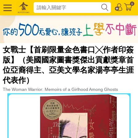
0
女戰士【首刷限量金色書口╳作者印簽
版】（美國國家圖書獎傑出貢獻獎章首
位亞裔得主、亞美文學名家湯亭亭生涯
代表作）
The Woman Warrior: Memoirs of a Girlhood Among Ghosts