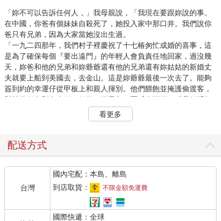
「妳不可以告訴任何人，」我母親說，「我現在要跟妳說的事。
在中國，你爸有個妹妹自殺死了，她投入家中那口井。我們說你
爸只有兄弟，因為大家當她沒出生過。
「一九二四那年，我們村子裡慶祝了十七椿匆忙成婚的喜事，這
是為了確保每個『要出遠門』的年輕人會負責任地回家，過沒幾
天，妳爸和他的兄弟和妳爺爺還有他的兄弟還有妳姑姑的新婚丈
夫就要上船到美國去，去金山。這是妳爺爺最後一次去了。能夠
簽到約的幸運仔從甲板上和親人揮別。他們餵飽並掩護偷渡客，
幫助他們各別在古巴、紐約、峇里島、夏威夷下船。『我們明年
在加州見』，他們會這麼說。所有人都把錢寄回家。
看更多
「我記得有一天我們換衣服的時候，我看著妳姑姑。我之前從來
沒發現她肚子大得像個西瓜。但是我可沒想到，『她懷孕了』。
直到後來她和其他懷孕的女人一樣，上衣往上撐起來，黑色褲子
配送方式
的白色褲頭露了出來。她是不可能懷孕的，妳知道，因為她丈夫
已經離開好幾年了。沒有人說什麼。我們完全沒提這事。夏天剛
國內宅配：本島、離島
到，她準備要生了，但這完全是不可能的事。
「村裡的人其實都在算時間。孩子臨盆那晚，村子裡的人襲擊了
到店取貨：
台灣
不限金額免運費
我們家。有些人在哭。像是一把大鋸子，鋸齒上纏著燈火，一群
群人左拐右拐地走在我們的田地裡，拉扯稻穗。在翻攪的黑水
國際快遞：全球
裡，他們的提燈加倍地亮，水從破損的堤壩流光了。村民逼近，