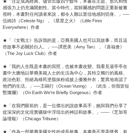
★「注定成為經典。儘管出版四十餘年，本書在主題、形式和情
感張力上仍充滿開創性。當今時代，當歸屬感的問題正重新被審
視時，本書對任何讀者來說，都令人難以置信地感到切身。」──
伍綺詩（Celeste Ng），《星星之火》（Little Fires
Everywhere）作者
★「《女戰士》告訴我的是，亞裔美國人也可以寫故事，而且這
些故事不必關於白人。」──譚恩美（Amy Tan），《喜福會》
（The Joy Luck Club）作者
★「我的人生既是本書的寫照，也被本書改變。我看見湯亭亭在
書中大膽地以華裔美籍人士的生活為中心，其特立獨行的風格、
政治色彩、拒絕為移民塗脂抹粉或披上優雅外衣，驚異地肯認了
他們的生活。」──王鷗行（Ocean Vuong），《此生，你我皆短
暫燦爛》（On Earth We’re Briefly Gorgeous）作者
★「在我們眼前的，是一位傑出的說故事高手，她與我們分享了
從深深的文化現實礦脉中浮現出的神話和故事。」——《芝加哥
論壇報》（Chicago Tribune）
★「作為一部華裔美國女性的成長敘事，本書毫不賣弄懷舊，有