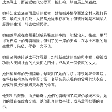
成為戰士，而後返鄉代父從軍，披紅袍、騎白馬上陣殺敵。
她得知家族遙遠而黑暗的祕密，姑姑婚外懷孕而遭全村人毆打奚
落，最終投井而死，人們當她從未存在過；但或許她是不願陷入
凝滯的生活，想去欲望與夢。
她細數母親在廣州受訓成為醫生的事蹟，能醫治人、接生、更鬥
得過夜路上的鬼魂精怪，但到了另一岸的美國，在水土不服的陌
生世界，階級、學養一文不值。
她目睹阿姨跨越太平洋尋親，幻想新生活的富饒與幸福，卻被成
功融入美國社會的丈夫拒之門外，成為又一個發瘋的女人。
她回望童年的光怪陸離，母親割了她的舌頭，導致她聲音嘶啞，
在學校被視為智商零蛋；當一名弱智男孩現身她父母的洗衣店，
她或許得接受被賤賣為妻的命運。
他鄉生活艱難、曲折離奇，她們的魂魄到了異鄉仍縈繞不去。她
們的聲音在虛實交錯、以假亂真的故事裡，成為震耳欲聾的暗
示。