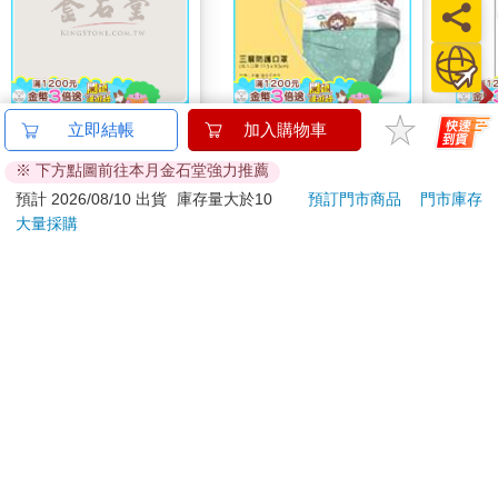
甩，她把我們交了出去。唉，錯誤的打光也許就可以抹滅掉他最
可愛的樣子。
也非常有可能，我姑姑並不是因為細緻的理由而喜歡她的朋友，
而是因為她本來就是個狂野的女人，喜歡熱鬧的伴侶。不過，想
像她自由地擁抱性其實兜不攏。我從來不認識那樣的女人，或男
MARIE CLAIRE美麗
雙色蝦米_三層防護口
吉伊
立即結帳
加入購物車
人。除非我看見她和我的生活交織，否則她並沒有給我什麼先人
佳人08月2026第400期
罩（2入）
的幫助。
※ 下方點圖前往本月金石堂強力推薦
209
35
特價
元
特價
元
96
折
220
為了使愛戀延續，她一定常常照著鏡子，猜想著什麼顏色和形狀
預計 2026/08/10 出貨
庫存量大於10
預訂門市商品
門市庫存
能討他歡心，三不五時變化才能找到他的最愛。她要他回頭看
大量採購
加入購物車
加入購物車
她。
在靠近海邊的農地，有個女人太注重外表而被人說是舉止怪異。
所有已婚的婦女都把頭髮剪成齊耳短髮，或是梳成緊緊的髮髻。
訂購/退換貨須知
沒有半點花哨。這兩種風格絕不會輕易地被風吹散，撩人心動。
在婚禮上，女人們最後一次展示長髮。「我的頭髮長得及膝，」
母親告訴我，「編成了辮子，就算是這樣，頭髮還是長得碰到膝
加入金石堂 LINE 官方帳號『完成綁定』，隨時掌握出貨動
蓋。」
態：
對著鏡子，我姑姑把髮髻梳得別出心裁。她可能把髮髻梳理得像
黑色絲帶在風中飄動，或者髮絲輕柔地拂過她的臉頰，但在我們
的相簿照片裡，只有上了年紀的婦人才會梳髻。她把前額的頭髮
往後梳，把兩側的頭髮塞在耳後。她繞了一段線，在食指和姆指