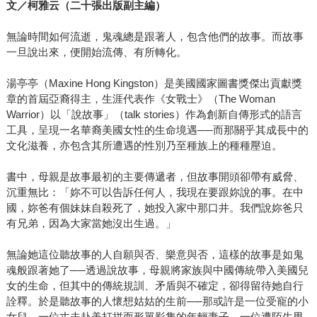
文／柯雅云（二十張出版副主編）
無論時間如何流逝，鬼魂總是跟著人，包含他們的故事。而故事
一旦說出來，便開始流傳、有所轉化。
湯亭亭（Maxine Hong Kingston）是美國國家圖書獎傑出貢獻獎
章的首屆亞裔得主，生涯代表作《女戰士》（The Woman
Warrior）以「說故事」（talk stories）作為創新自傳形式的語言
工具，呈現一名華裔美國女性的生命境遇──而那關乎其成長中的
文化滋養，亦包含其所遭遇的性別乃至種族上的種種壓迫。
書中，母親是故事最初的主要傳遞者，但故事開頭卻帶有威脅、
沉重無比：「妳不可以告訴任何人，我現在要跟妳說的事。在中
國，妳爸有個妹妹自殺死了，她投入家中那口井。我們說妳爸只
有兄弟，因為大家當她沒出生過。」
無論她這位聽故事的人自願與否、樂意與否，這樣的故事是如鬼
魂般跟著她了──透過說故事，母親將家族與中國傳統帶入美國兒
女的生命，但其中的傳統規訓、矛盾與不確定，卻得留待她自行
詮釋。於是聽故事的人懷想姑姑的生前──那或許是一位受寵的小
女兒，一位丈夫赴美打拼而形單影隻的年輕妻子，一位遭陌生男