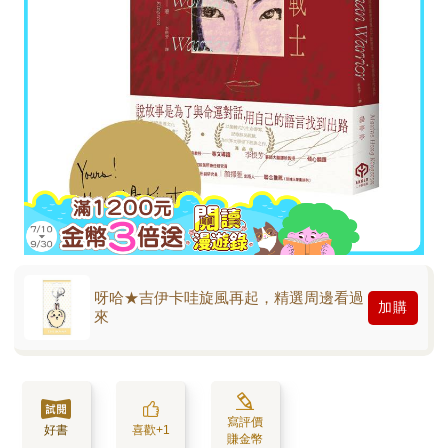
呀哈★吉伊卡哇旋風再起，精選周邊看過
加購
來
寫評價
好書
喜歡+1
賺金幣