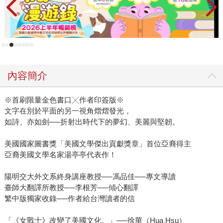
如鬼魂般跟著她了──透過說故事，母親將家族與中國傳統帶
入美國兒女的生命，但其中的傳統規訓、矛盾與不確定，卻
得留待她自行詮釋。於是聽故事的人懷想姑姑的生前──那或
許是一位受寵的小女兒，一位丈夫赴美打拼而形單影隻的年
輕妻子，一位遭陌生男子強暴的受害者，一位對愛情懷有渴
望憧憬的烈女……多重的身分交織出姑姑的生命，而即便她
內容簡介
們從未蒙面，但就因生為女性，或因被迫守住傳統，她知道
她倆的命可說相差無幾。 作為回憶錄，《女戰士》一反傳
※首刷限量金色書口╳作者印簽版※
統、不以敘事者為主角講述個人的生命成長，而是藉由家族
文字在別於平面的另一視角熠熠發光，
女性親屬的遭遇，描繪譜寫出敘述者自我認同的內核其實極
如詩、亦如劍──折射出時代下的夢幻、美麗與堅韌。
大程度建構於她與她者之間的關係。她既是這些女性的集大
成，同時也藉由口述故事釋放她們隱沒在時代洪流下的心
美國國家圖書獎「美國文學傑出貢獻獎章」首位亞裔得主
聲。 《女戰士》是湯亭亭的首部作品，成書於一九七六年，
亞裔美國文學名家湯亭亭代表作！
甫出版便在美國造成轟動。本書之所以一鳴驚人，在於湯亭
陽明交大外文系終身講座教授──馮品佳──專文導讀
亭的寫作方式不論於出版當時或當代，都極具開創性：初閱
臺師大翻譯所教授──李根芳──傾心翻譯
讀時以為是自傳式小說，卻很快能察覺此書文類模糊，既虛
繁中版獨家收錄──作者給台灣讀者的信
構、也為非虛構──而作者湯亭亭顯然了解、也樂於此種混
淆。對她而言，書寫人生故事等同站在記憶與創造的邊界，
「《女戰士》改變了美國文化。」──徐華（Hua Hsu）