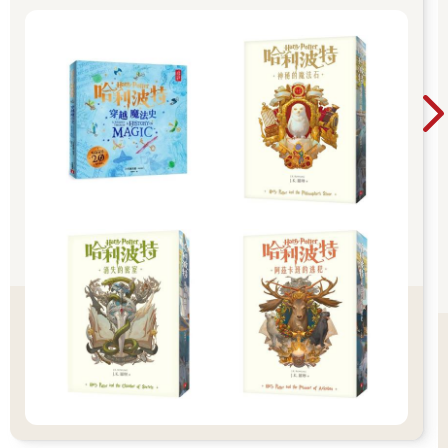
移民把神明的詛咒彎來轉去讓祂們困惑，用蜿蜒巷弄和錯誤名稱
誤導祂們。我猜，移民也要讓後代錯亂，用同樣的方法來威脅子
孫，因為後代總是想要直截了當，總是想要給那些不可說的一個
名稱。我知道的華人總是隱姓埋名，寄居者在生活有了改變後就
會換個新名字，對自己的真名絕口不提地緊緊守住。
華裔美國人，當你試著了解你內在哪些部分是華人，你怎麼分辨
哪些是童年特有的，是貧困、瘋狂、家庭，是你母親用各種故事
交織伴隨著你成長，哪些又是華人特有的？什麼是華人傳統，什
麼是電影？
如果我想知道我姑姑穿的是什麼衣服，是很招搖的或是很普通
的，我大概就得這麼起頭：「你記得爹爹那個淹死在井裡的妹妹
嗎？」但我不能問這個。我母親已經一口氣告訴我全部有用的資
訊了。要不是非說不可，她絕計不會再補充什麼了，這像條河一
樣在她的人生裡涇渭分明。她在院子裡種菜而不是養一片草坪，
把那些長得奇形怪狀的番茄帶回家，把祭拜神明的菜吃掉絕不浪
費。
無論何時，只要是無聊的事，我們都特別賣力去做。我們會把風
箏飛得高高的。我們這些小孩子從地上爬起來，盯着父母下班帶
回來融化的冰淇淋，還有元旦那天的美國電影──有一年是貝蒂‧
葛萊寶的《樂聲春色》，有一年則是約翰‧韋恩的《黃巾騎兵
隊》。每個人玩了一回遊樂園設施，我們滿懷罪惡感付了錢。在