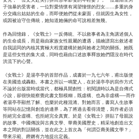
子強暴的受害者，一位對愛情懷有渴望憧憬的烈女……多重的身
分交織出姑姑的生命，而即便她們從未蒙面，但就因生為女性，
或因被迫守住傳統，她知道她倆的命可說相差無幾。
作為回憶錄，《女戰士》一反傳統、不以敘事者為主角講述個人
的生命成長，而是藉由家族女性親屬的遭遇，描繪譜寫出敘述者
自我認同的內核其實極大程度建構於她與她者之間的關係。她既
是這些女性的集大成，同時也藉由口述故事釋放她們隱沒在時代
洪流下的心聲。
《女戰士》是湯亭亭的首部作品，成書於一九七六年，甫出版便
在美國造成轟動。本書之所以一鳴驚人，在於湯亭亭的寫作方式
不論於出版當時或當代，都極具開創性：初閱讀時以為是自傳式
小說，卻很快能察覺此書文類模糊，既虛構、也為非虛構──而作
者湯亭亭顯然了解、也樂於此種混淆。對她而言，書寫人生故事
等同站在記憶與創造的邊界，為了將過去看得清楚，寫作者必須
拒絕完全虛構、也拒絕完全真實。於是《女戰士》拼貼了母親說
的故事、中國傳說與古典文學、華裔美國歷史，精采地創造出文
本之間的對話關係，並在此之上首次為「何謂亞裔美國文學？」
帶來示範、鏗鏘有力地提出定義。