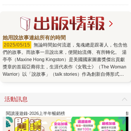
她用說故事連結所有的時間
2025/05/15
無論時間如何流逝，鬼魂總是跟著人，包含他
們的故事。而故事一旦說出來，便開始流傳、有所轉化。 湯
亭亭（Maxine Hong Kingston）是美國國家圖書獎傑出貢獻
獎章的首屆亞裔得主，生涯代表作《女戰士》（The Woman
Warrior）以「說故事」（talk stories）作為創新自傳形式的
語言工具，呈現一名華裔美國女性的生命境遇──而那關乎其
成長中的文化滋養，亦包含其所遭遇的性別乃至種族上的種
種壓迫。 書中，母親是故事最初的主要傳遞者，但故事開頭
活動訊息
卻帶有威脅、沉重無比：「妳不可以告訴任何人，我現在要
跟妳說的事。在中國，妳爸有個妹妹自殺死了，她投入家中
閱讀漫遊錄-2026上半年暢銷榜
飢
那口井。我們說妳爸只有兄弟，因為大家當她沒出生過。」
無論她這位聽故事的人自願與否、樂意與否，這樣的故事是