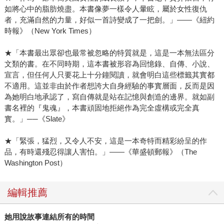
如將心中的脂肪燒盡。本書像夢一樣令人暈眩，屬於女性復仇
者，充滿自然的力量，好似一首詩變成了一把劍。」——《紐約
時報》（New York Times）
★「本書最出眾卻也最常被忽略的特質就是，這是一本無法區分
文類的書。在不同時期，這本書被形容為回憶錄、自傳、小說、
宣言，但任何人只要花上十分鐘閱讀，就會明白這些標籤其實都
不適用。這並非由於作者想誇大自身經驗的事實層面，反而是因
為她明白地承認了，寫自傳就是站在記憶與創造的邊界。就如副
書名裡的『鬼魂』，本書頑固地拒絕作為完全虛構或完全真
實。」──《Slate》
★「緊張，猛烈，又令人不安，這是一本奇特而精彩紛呈的作
品，有時還殘忍得讓人害怕。」——《華盛頓郵報》（The
Washington Post）
編輯推薦
她用說故事連結所有的時間