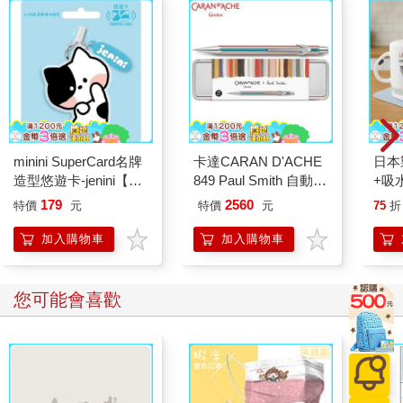
些尋仇者。
她是家裡唯一的女兒；她四個哥哥和她父親、丈夫、叔伯「都出
遠門了」，多年來已經變成了西方人。家裡人要分財產時，三個
兄弟拿走了土地，最年輕的、也就是我父親，選擇了教育。我祖
父母把女兒交給她丈夫的家庭時，他們已經分配完所有的風險和
所有的財產。她是唯一一個得守住傳統的，至於她的兄長們，現
在置身於野蠻人之中，不依照傳統也沒人知道。根深柢固地紮了
根的女人得要維繫過去、抵擋潮流，而後男人們才會安安全全地
minini SuperCard名牌
卡達CARAN D'ACHE
日本
返鄉。然而那向西走的罕見衝動已經深入我們家族的骨髓，於是
造型悠遊卡-jenini【受
849 Paul Smith 自動鉛
+吸
我姑姑跨越了無形的界線。
託代銷】
筆 ED.5 條紋銀
179
2560
特價
元
特價
元
75
折
要負起守護的責任，就不能將內心深處翻湧的情感付諸行動。只
能看著情感流逝像櫻花一樣。但是，也許我姑姑，我的前行者，
加入購物車
加入購物車
陷入凝滯的生活，任由夢生長與消褪，而後過了幾個月或幾年，
朝著那些鍥而不捨留存下來的夢緩緩行進。懼怕那禁忌的罪大惡
極，讓她的欲望簡直不堪一擊，像金屬絲和骨頭。她看著一名男
您可能會喜歡
子，因為她喜歡他把頭髮塞在耳朵後面的樣子，或者她喜歡長長
的身軀像個問號一樣的線條，肩膀拱起來、臀部平坦。也許是溫
暖的目光或是輕柔的聲音或是走路慢慢的──那就是全部了。幾根
頭髮、一道線條、一抹明亮目光、一個聲音、一個步伐，她拋棄
家庭。為了那終會因疲憊而消逝的魅力，風停下來時辮子沒有後