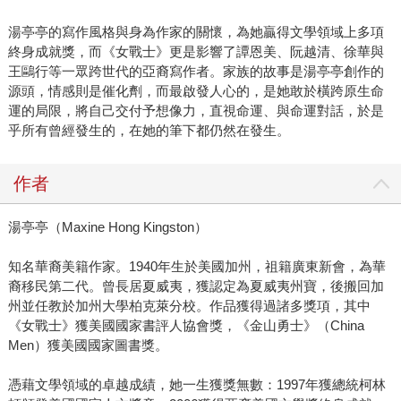
湯亭亭的寫作風格與身為作家的關懷，為她贏得文學領域上多項
終身成就獎，而《女戰士》更是影響了譚恩美、阮越清、徐華與
王鷗行等一眾跨世代的亞裔寫作者。家族的故事是湯亭亭創作的
源頭，情感則是催化劑，而最啟發人心的，是她敢於橫跨原生命
運的局限，將自己交付予想像力，直視命運、與命運對話，於是
乎所有曾經發生的，在她的筆下都仍然在發生。
作者
湯亭亭（Maxine Hong Kingston）
知名華裔美籍作家。1940年生於美國加州，祖籍廣東新會，為華
裔移民第二代。曾長居夏威夷，獲認定為夏威夷州寶，後搬回加
州並任教於加州大學柏克萊分校。作品獲得過諸多獎項，其中
《女戰士》獲美國國家書評人協會獎，《金山勇士》（China
Men）獲美國國家圖書獎。
憑藉文學領域的卓越成績，她一生獲獎無數：1997年獲總統柯林