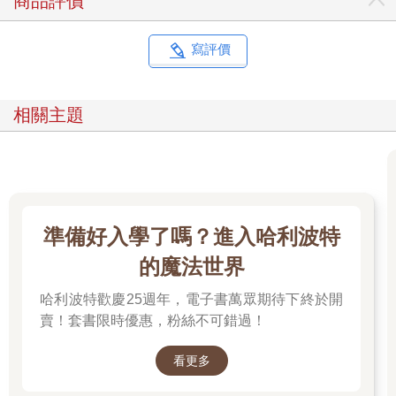
商品評價
機上的活兒拉下來。他們把炊火撒在地，將新織的布捲起、丟進
火裡。我們可以聽見他們在廚房裡打破我們的碗，敲著我們的
鍋。他們把我們高及腰際的大陶壺推倒，鴨蛋、蜜餞、醃菜全都
寫評價
散落在地，醋汁如激流漫溢。隔壁田的老婦人對著空中揮舞掃
把，讓掃把精在我們頭上盤旋。『豬』、『鬼』、『豬』，他們
邊哭邊罵，一面毀壞我們的家屋。
相關主題
「他們離開時帶走了糖和橘子，為自己祈福。雞鴨牛豬也一分而
盡。有些人把沒破的碗盤、沒撕毀的衣服全帶走了。之後我們把
米粒掃成堆，再重新縫裝進袋裡。但是被打翻的醃漬物味道久久
不散。妳姑姑那天晚上在豬圈生下孩子。第二天早上我要去打水
時，發現她和嬰兒堵住了家中的水井。
「別讓妳爸知道我跟妳說了。他不認她。現在妳開始有月經了，
準備好入學了嗎？進入哈利波特
發生在她身上的事也可能發生在妳身上。別讓我們丟臉。妳可不
想完全被人遺忘，好像從來沒出生過。村子裡的人可是盯得緊緊
的魔法世界
的。」
哈利波特歡慶25週年，電子書萬眾期待下終於開
不管什麼時候，一旦要警告我們人生的大小事，我母親就會講類
似的故事，成長的故事。她測試我們建構現實的力量。移民世代
賣！套書限時優惠，粉絲不可錯過！
如果不能挺過殘酷考驗，就會年紀輕輕客死異鄉。我們這些在美
國成長的第一代，必須要搞清楚移民在我們的童年打造了什麼樣
看更多
的隱形世界，能夠融入實實在在的美國。