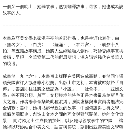
一個又一個晚上，她聽故事，然後翻譯故事，最後，她也成為說
故事的人。
---------------------------------------------------------------------------------
本書為亞美文學名家湯亭亭的首部作品，也是生涯代表作，由
〈無名女〉、〈白虎〉、〈薩滿〉、〈在西宮〉、〈胡笳十八
拍〉等五篇故事構成。她將人生經驗融入創作，巧妙交織事實與
虛構，呈現一名華裔第二代的所思所想，深入講述幾代在美華人
的境遇。
成書於一九七六年，本書甫出版即在美國造成轟動，並於同年獲
頒美國書評人協會非小說獎。出版上市之初，本書被歸類於「自
傳」，書店則往往將之標記為「小說」、「社會學」、「亞洲文
學」等不同分類。然而，文類模糊的特色正是本書最為創新且偉
大之處。作者湯亭亭樂於此種混淆，強調虛構與事實兩者無法完
全切割；書中，她拼貼起母親說的故事、中國傳說與古典文學、
華裔美國歷史，創造出文本之間的互文與對話關係。她的文化背
景──同時跨足出生成長的加州，以及她母親故事中的中國──讓
她得以巧妙結合中美文化、語言與傳統，刻劃出亞裔美國文學獨