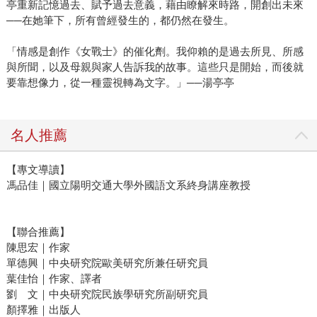
亭重新記憶過去、賦予過去意義，藉由瞭解來時路，開創出未來
──在她筆下，所有曾經發生的，都仍然在發生。
「情感是創作《女戰士》的催化劑。我仰賴的是過去所見、所感
與所聞，以及母親與家人告訴我的故事。這些只是開始，而後就
要靠想像力，從一種靈視轉為文字。」──湯亭亭
名人推薦
【專文導讀】
馮品佳｜國立陽明交通大學外國語文系終身講座教授
【聯合推薦】
陳思宏｜作家
單德興｜中央研究院歐美研究所兼任研究員
葉佳怡｜作家、譯者
劉 文｜中央研究院民族學研究所副研究員
顏擇雅｜出版人