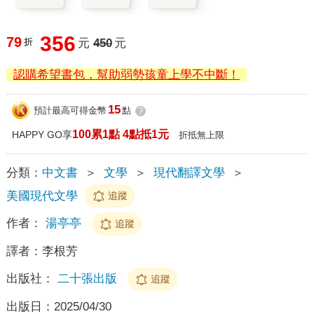
356
79
折
元
450
元
認購希望書包，幫助弱勢孩童上學不中斷！
15
預計最高可得金幣
點
?
100累1點 4點抵1元
HAPPY GO享
折抵無上限
分類：
中文書
＞
文學
＞
現代翻譯文學
＞
美國現代文學
追蹤
作者：
湯亭亭
追蹤
譯者：
李根芳
出版社：
二十張出版
追蹤
出版日：
2025/04/30