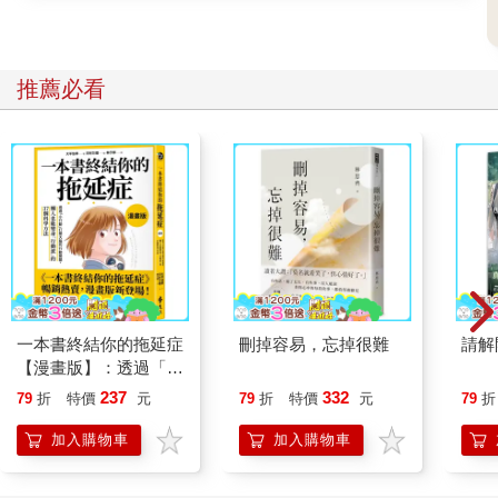
摸黑走回家的路程中，我們疲倦的父親數著零錢。
通奸是很浮誇奢侈的。人們有可能孵化小雞，吃掉胚胎和頭當作
是珍饈，把雞腳用醋醃起來宴客，只剩下碎石，連砂囊內膜都吃
推薦必看
掉了，這樣的人種有可能出產如此浮誇的姑姑嗎？身為女人，在
鬧饑荒的時代生了個女兒就已經夠浪費了。我姑姑不太可能是單
純浪漫追愛，為了性而放棄一切。女人在古老的中國是沒有選擇
的。某個男人命令她和他一起躺著，成了他的祕密罪惡。我好奇
他和村民掠奪她家的時候是否蒙著臉。
也許是在田裡，或是為人媳婦要上山撿木柴時，她遇見了他。又
或者他是在市集上注意到她。他並不是陌生人，村子裡可容不下
外人。除了性以外，她一定和他有交集。他可能就在旁邊的田裡
耕種，或是賣她布料讓她可以縫製裙裝穿在身上。他的要求一定
讓她吃驚，嚇著了她。她順從了，她向來是很聽話的。
她的家人幫她在隔壁村子年輕人中找了個丈夫，她在最雄糾糾的
一本書終結你的拖延症
刪掉容易，忘掉很難
請解
公雞旁邊順服地站著──那雞就是他的替身，他們從未謀面，但她
【漫畫版】：透過「小
承諾永遠忠於他。她算幸運的，他跟她同年，她是他第一個老
行動」打開大腦的行動
237
332
79
折
特價
元
79
折
特價
元
79
折
婆，這個優勢現在是確定了。見到他的第一個晚上，他們上了
開關，懶人也能變身
床。然後，他就去美國了。她幾乎記不起他的長相。當她試著回
「行動派」的37個科
加入購物車
加入購物車
想他的樣貌，她只看到男人出發前拍的黑白團體照裡的那張臉。
學方法
另一個男人和她的丈夫畢竟也沒有什麼兩樣。他們都下指令，她