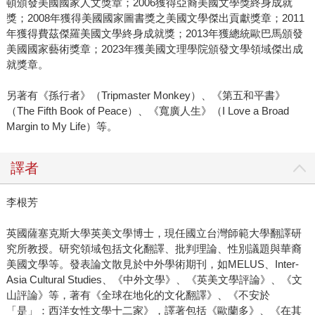
頓頒發美國國家人文獎章；2006獲得亞裔美國文學獎終身成就
獎；2008年獲得美國國家圖書獎之美國文學傑出貢獻獎章；2011
年獲得費茲傑羅美國文學終身成就獎；2013年獲總統歐巴馬頒發
美國國家藝術獎章；2023年獲美國文理學院頒發文學領域傑出成
就獎章。
另著有《孫行者》（Tripmaster Monkey）、《第五和平書》
（The Fifth Book of Peace）、《寬廣人生》（I Love a Broad
Margin to My Life）等。
譯者
李根芳
英國薩塞克斯大學英美文學博士，現任國立台灣師範大學翻譯研
究所教授。研究領域包括文化翻譯、批判理論、性別議題與華裔
美國文學等。發表論文散見於中外學術期刊，如MELUS、Inter-
Asia Cultural Studies、《中外文學》、《英美文學評論》、《文
山評論》等，著有《全球在地化的文化翻譯》、《不安於
「是」：西洋女性文學十二家》，譯著包括《歐蘭多》、《在其