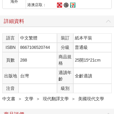
海外
我們可以看到有些人戴著白色面罩，有男有女大概都是我們熟識
港澳店取：
的。頭髮長的人長髮覆面。短髮的女人就讓頭髮豎著，有些人的
前額、手臂和腿綁著白布條。
詳細資料
「一開始，他們對著屋子丟泥巴、丟石頭。接著扔雞蛋，然後開
始宰殺我們的牲畜。我們可以聽見牲畜哀鳴死去，公雞、豬隻，
最後呼號的是我們的牛。熟悉而狂亂的人頭在我們夜晚的窗邊竄
語言
中文繁體
裝訂
紙本平裝
動著；這些村民包圍了我們。有些臉孔停下來往裡面窺伺，他們
的眼晴就像探照燈似的，雙手緊貼著窗戶玻璃，頭鑲著窗框，留
ISBN
8667106520744
分級
普通級
下了紅印子。
「村民同時間衝進了前廳和後門，我們一開始就沒有鎖上門防著
商品規
頁數
288
25開15*21cm
這些人。他們手上的刀滴著我們家牲畜的血。他們把血抹在門上
格
和牆上。有個女人揮舞著一隻雞，她已經割了雞的喉嚨，血在她
四周呈紅色的弧線散開來。我們統統站在屋子中間，祖堂上祖先
適讀年
出版地
台灣
全齡適讀
畫像和牌位環繞著我們，我們直直地往前看。
齡
「那個時候，我們的房子只有兩間廂房。男人打拚回來後，我們
注音
級別
就可以在庭院旁多建兩間，再建第三間房，有第二個庭院。村民
衝進兩側廂房，甚至闖進妳爺爺奶奶的房裡，要找到妳姑姑的房
中文書
＞
文學
＞
現代翻譯文學
＞
美國現代文學
間，而直到男人回家之前，那裡也是我的房間。從這個房間旁會
再建個新廂房，讓其中一對年輕夫婦住。他們把她的衣服鞋子都
撕裂扯破，折斷她的梳子，在腳底下踩個粉碎。他們把她在織布