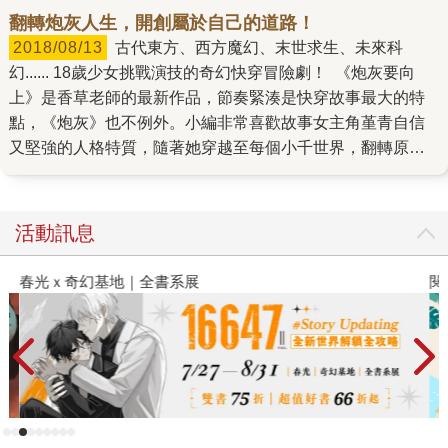
翻轉炮灰人生，開創屬於自己的道路！
2018/08/13
古代東方、西方魔幻、末世求生、未來科
幻...... 18歲少女挑戰演技的奇幻快穿冒險劇！ 《炮灰要向
上》是香草老師的最新作品，節奏緊湊是快穿故事最大的特
點，《炮灰》也不例外。小編非常喜歡故事女主角堇青自信
又堅強的人格特質，隨著她穿越至每個小千世界，翻轉原主
灰暗的炮灰人生，打臉陷害原主的某某某，偶爾再談點甜蜜
蜜的戀愛，也像是過了一場充實豐富的人生呢！ 不過，所有
的創作可都不是簡單的事情，且看香草老師細談《炮灰要向
活動訊息
上》的創作想法。 Q1：《炮灰要向上》是一個怎樣的故事
呢？故事的靈感與發想從何而來？創作過程中遇到的最大挑
春光ｘ奇幻基地｜全書系展
閱
戰是？ 《炮灰要向上》是一個主角穿越成故事中的炮灰，自
強自立的故事。 我覺得命運並不是一成不變的，讓原本應成
為失敗者的人做出不同的選擇與改變，也許便能夠迎向美好
的將來。因此便想寫一個明明有著註定悲慘的未來，可是換
了一種生活方式後終能逆襲的故事。 創作的最大挑戰，是設
定快穿文中每個世界的背景。受字數所限對故事背景的形容
不能過於繁冗，需要在有限的字數中簡短交代得清楚明白。