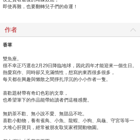
會擔心家裡的牆也許在某天會說話，最後還把我取而代之。
即使再難，也要翻轉兒子們的命運！
大家有興趣的話可以看看喔！ 當然，還要推薦我的靈異作品
《異眼房東的日常生活》啦！輕鬆向的靈異故事，恐怖程度
不會很高，怕鬼的朋友們也可以看呢XD 2018台北漫博 香草
作者
老師跨海來台，即將舉行新書簽名會喔~~ 更多詳情隨時在
「蓋亞文化」facebook官方粉絲頁上公布，敬請留意並設為
香草
搶先看以利獲得第一手消息！ ■ 台北場 香草X天藍《炮灰要
向上vol.1》新書聯合簽名會 2018年8月18日(六) 12:30-14:00
雙魚座。
世貿一館 A舞台
很不幸正巧選在2月29日降臨地球，因此四年才能迎來一個生日。
熱愛寫作、同時卻又充滿惰性，想寫的東西很多很多，
每天都在興趣與懶散之間掙扎浮沉的小小作者一隻。
喜歡題材帶有奇幻色彩的文章，
也希望筆下的作品能帶給讀者們這種感覺。
無奶茶不歡、無小說不愛、無甜品不吃。
喜歡小動物，養有雀鳥、小魚、龍蝦、小狗、烏龜、守宮等等一
大堆心肝寶貝，經常被朋友取笑家裡開動物園。