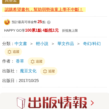
買整套
認購希望書包，幫助弱勢孩童上學不中斷！
25
預計最高可得金幣
點
?
100累1點 4點抵1元
HAPPY GO享
折抵無上限
分類：
中文書
＞
輕小說
＞
華文作品
＞
奇幻/科幻
追蹤
作者：
香草
追蹤
出版社：
魔豆文化
追蹤
出版日：
2017/10/25