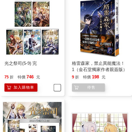
光之祭司(5-9) 完
格雷森家，禁止異能魔法！
1（金石堂獨家作者親簽版）
746
198
75
折
特價
元
9
折
特價
元
加入購物車
停售