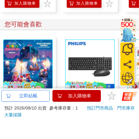
加入購物車
加入購物車
您可能會喜歡
The Super Mario
PHILIPS 飛利浦 有線
World
立即結帳
加入購物車
Galaxy Movie:
鍵盤滑鼠組 SPT6254
My F
預計 2026/08/10 出貨
參考庫存量：1
預訂門市商品
門市庫存
Peach`s Birthday
Book
444
379
9
折
特價
元
特價
元
9
折
499
Surprise: The Super
大量採購
Mario Galaxy Movie
加入購物車
加入購物車
Storybook