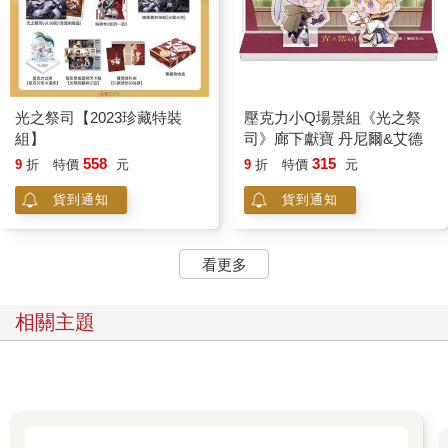
光之祭司【2023珍藏特裝
壓克力小Q場景組《光之祭
組】
司》廊下獻寶 丹尼爾&艾德
558
315
9
折
特價
元
9
折
特價
元
貨到通知
貨到通知
看更多
相關主題