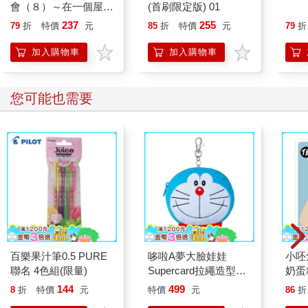
會（８）～在一個屋簷
(首刷限定版) 01
世界
下，屬於兩人的祕密～
237
255
79
折
特價
元
85
折
特價
元
79
折
加入購物車
加入購物車
您可能也需要
百樂果汁筆0.5 PURE
哆啦A夢大臉娃娃
小呸
聯名 4色組(限量)
Supercard拉繩造型悠
奶蛋
遊卡【受託代銷】
144
499
8
折
特價
元
特價
元
86
折