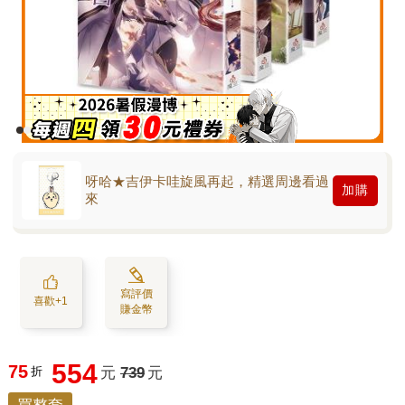
呀哈★吉伊卡哇旋風再起，精選周邊看過
加購
來
寫評價
喜歡+1
賺金幣
554
75
折
元
739
元