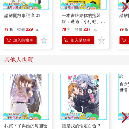
請解開故事謎底 01
一本書終結你的拖延
請解
症：透過「小行動」打
開大腦的行動開關，懶
229
237
79
折
特價
元
79
折
特價
元
79
折
人也能變身「行動派」
的37個科學方法
加入購物車
加入購物車
其他人也買
我買下了與她的每週密
誰是我的命定百合!?
夜之