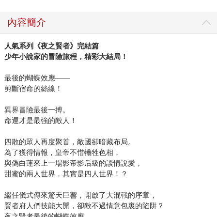
Q2：老師創作了眾多作品，主角個性也各不相同，哪一位是
內容簡介
妳心目中的理想型呢？而在眾美男之中，誰會是妳男友的第
一選擇？ 單以性格而論，我最喜歡的是《炮灰要向上》的堇
人氣系列《夜之賢者》完結篇
青。該決絕時決絕，可是卻也有著溫柔的一面。性格堅強獨
少年小說家的冒險旅程，精彩大結局！
立，很希望自己也能成為一個這樣的女強人。 男友的話我會
選《傭兵公主》中的多提亞，溫柔又紳士的男生很吸引人，
最後的蝴蝶效應——
青梅竹馬的屬性也加了不少分數。 Q3：老師家有著「動物
剪斷宿命的絲線！
園」的美稱，可以為我們簡單介紹妳的寶貝們嗎？ 寵物中老
大是烏龜「ET」，養了牠有二十年了，牠每天都在書桌監視
異界冒險最後一搏。
命運才是最強的敵人！
我工作。白色小狗瑪爾濟斯的「Milk」看起來很可愛，但其實
是個快十三歲的老婆婆，仍然非常愛撒嬌。還有白色愛情鳥
四散的眾人再度聚首，敵國卻暗藏布局。
「白豬」，牠的體型最小可破壞力卻最驚人，曾碎掉家裡無
為了獲得情報，皇帝不惜犧牲色相，
數的紙盒與木櫃XD 不久以後還會接收一隻蜜袋鼯，是個可
與偽白蓮來上一場影帝影后級的談情說愛，
愛的小女生呢！非常期待這位新家人的到來。 Q4：炎炎夏日
甜蜜的兩人世界，其實是四人世界！？
讓人難受，在這可怕的熱浪中，老師有哪些推薦書單可以讓
讀者們「清涼」一夏呢？ 記得小時候看過亦舒老師的一篇短
繼任儀式傳來驚天巨響，開啟了大混戰的序章，
篇故事《牆》，對當時幼小的我留下深刻的印象。看完以後
賢者府人們技能大開，卻敵不過情意包裹的陷阱？
夜之賢者最後的蝴蝶效應，