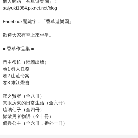
個人網站「香草遊樂園」：
saiyuki1984.pixnet.net/blog
Facebook關鍵字：「香草遊樂園」
歡迎大家有空上來坐坐。
■ 香草作品集 ■
門主很忙（陸續出版）
卷1 尋人任務
卷2 山莊命案
卷3 維江燈會
夜之賢者（全八冊）
異眼房東的日常生活（全六冊）
琉璃仙子（全四冊）
懶散勇者物語（全十冊）
傭兵公主（全六冊，番外一冊）