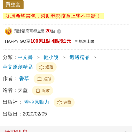
買整套
認購希望書包，幫助弱勢孩童上學不中斷！
20
預計最高可得金幣
點
?
100累1點 4點抵1元
HAPPY GO享
折抵無上限
分類：
中文書
＞
輕小說
＞
週邊精品
＞
華文原創精品
追蹤
作者：
香草
追蹤
繪者：
天藍
追蹤
出版社：
蓋亞原動力
追蹤
出版日：
2020/02/05