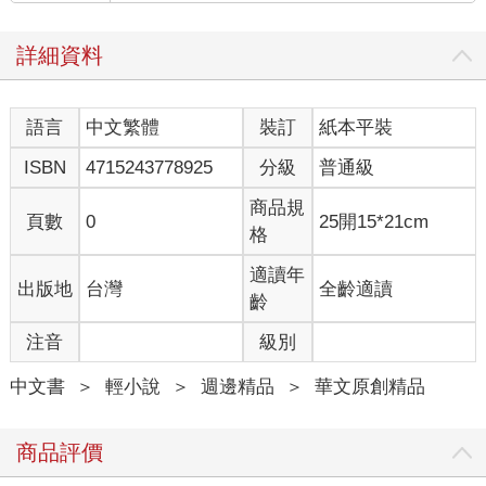
詳細資料
語言
中文繁體
裝訂
紙本平裝
ISBN
4715243778925
分級
普通級
商品規
頁數
0
25開15*21cm
格
適讀年
出版地
台灣
全齡適讀
齡
注音
級別
中文書
＞
輕小說
＞
週邊精品
＞
華文原創精品
商品評價