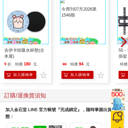
吉伊卡哇吸水杯墊(古
今周刊07月2026第
55
本屋)
1546期
掛架 
180
94
9
折
特價
元
特價
元
特價
99
加入購物車
加入購物車
訂購/退換貨須知
加入金石堂 LINE 官方帳號『完成綁定』，隨時掌握出貨動
態：