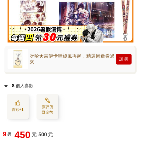
呀哈★吉伊卡哇旋風再起，精選周邊看過
加購
來
★
8
個人喜歡
寫評價
喜歡+1
賺金幣
450
9
折
元
500
元