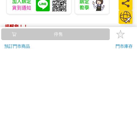
提醒您！！
金石堂及銀行均不會請您操作ATM! 如接獲電話要求您前往
停售
ATM提款機，請不要聽從指示，以免受騙上當！
預訂門市商品
門市庫存
退換貨須知：
**提醒您，鑑賞期不等於試用期，退回商品須為全新狀態**
依據「消費者保護法」第19條及行政院消費者保護處公告之
「通訊交易解除權合理例外情事適用準則」，以下商品購買
後，除商品本身有瑕疵外，將不提供7天的猶豫期：
易於腐敗、保存期限較短或解約時即將逾期。（如：生
鮮食品）
依消費者要求所為之客製化給付。（客製化商品）
報紙、期刊或雜誌。（含MOOK、外文雜誌）
經消費者拆封之影音商品或電腦軟體。
非以有形媒介提供之數位內容或一經提供即為完成之線
上服務，經消費者事先同意始提供。（如：電子書、電