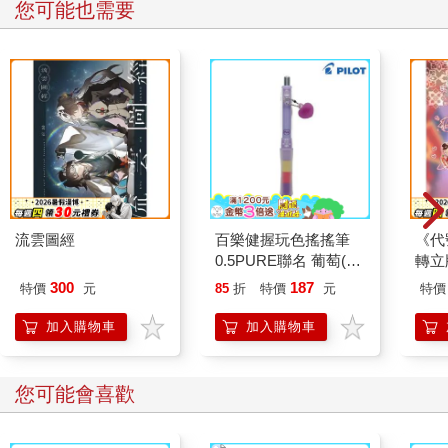
您可能也需要
流雲圖經
百樂健握玩色搖搖筆
《代
0.5PURE聯名 葡萄(限
轉立
量)
300
187
特價
元
85
折
特價
元
特價
加入購物車
加入購物車
您可能會喜歡