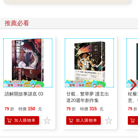
推薦必看
請解開故事謎底 03
廿載．繁華夢 護玄出
杖藜
道20週年創作集
意、
恭談
150
315
79
折
特價
元
79
折
特價
元
79
折
想
加入購物車
加入購物車