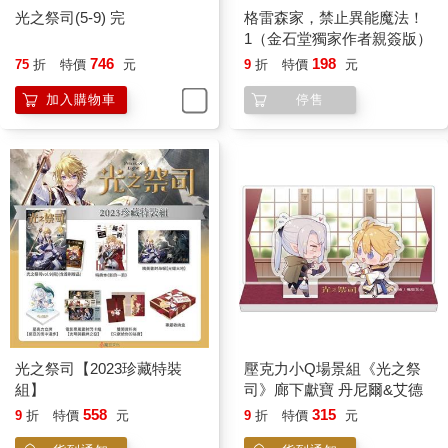
光之祭司(5-9) 完
格雷森家，禁止異能魔法！
1（金石堂獨家作者親簽版）
746
198
75
折
特價
元
9
折
特價
元
加入購物車
停售
光之祭司【2023珍藏特裝
壓克力小Q場景組《光之祭
組】
司》廊下獻寶 丹尼爾&艾德
558
315
9
折
特價
元
9
折
特價
元