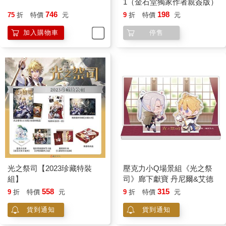
1（金石堂獨家作者親簽版）
746
198
75
折
特價
元
9
折
特價
元
加入購物車
停售
光之祭司【2023珍藏特裝
壓克力小Q場景組《光之祭
組】
司》廊下獻寶 丹尼爾&艾德
558
315
9
折
特價
元
9
折
特價
元
貨到通知
貨到通知