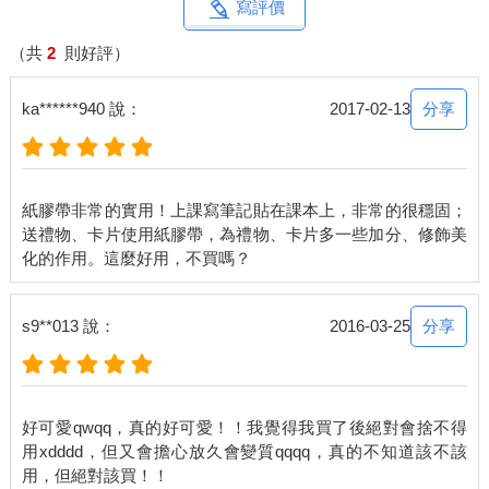
寫評價
（共
2
則好評）
分享
ka******940 說：
2017-02-13
紙膠帶非常的實用！上課寫筆記貼在課本上，非常的很穩固；
送禮物、卡片使用紙膠帶，為禮物、卡片多一些加分、修飾美
分享
s9**013 說：
2016-03-25
好可愛qwqq，真的好可愛！！我覺得我買了後絕對會捨不得
用xdddd，但又會擔心放久會變質qqqq，真的不知道該不該