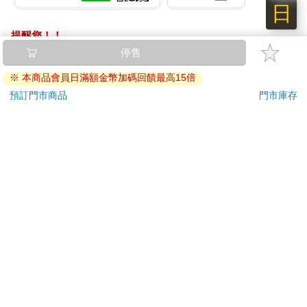
日
提醒您！！
金石堂及銀行均不會請您操作ATM! 如接獲電話要求您前往
停售
ATM提款機，請不要聽從指示，以免受騙上當！
※ 本商品會員日滿額金幣加碼回饋最高15倍
退換貨須知：
預訂門市商品
門市庫存
**提醒您，鑑賞期不等於試用期，退回商品須為全新狀態**
依據「消費者保護法」第19條及行政院消費者保護處公告之
「通訊交易解除權合理例外情事適用準則」，以下商品購買
後，除商品本身有瑕疵外，將不提供7天的猶豫期：
易於腐敗、保存期限較短或解約時即將逾期。（如：生
鮮食品）
依消費者要求所為之客製化給付。（客製化商品）
報紙、期刊或雜誌。（含MOOK、外文雜誌）
經消費者拆封之影音商品或電腦軟體。
非以有形媒介提供之數位內容或一經提供即為完成之線
上服務，經消費者事先同意始提供。（如：電子書、電
子雜誌、下載版軟體、虛擬商品…等）