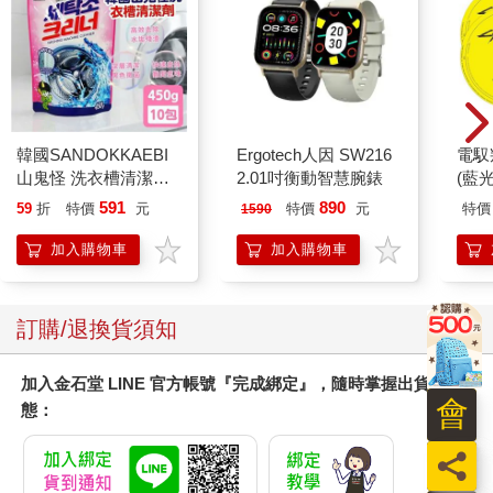
韓國SANDOKKAEBI
Ergotech人因 SW216
電馭
山鬼怪 洗衣槽清潔劑
2.01吋衡動智慧腕錶
(藍
450公克-10包組
591
890
59
折
特價
元
特價
元
特價
1590
加入購物車
加入購物車
訂購/退換貨須知
加入金石堂 LINE 官方帳號『完成綁定』，隨時掌握出貨動
會
態：
員