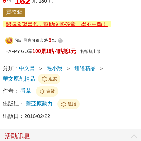
162
9
折
元
180
元
買整套
認購希望書包，幫助弱勢孩童上學不中斷！
5
預計最高可得金幣
點
?
100累1點 4點抵1元
HAPPY GO享
折抵無上限
分類：
中文書
＞
輕小說
＞
週邊精品
＞
華文原創精品
追蹤
作者：
香草
追蹤
出版社：
蓋亞原動力
追蹤
出版日：
2016/02/22
活動訊息