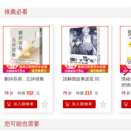
推薦必看
刪掉容易，忘掉很難
請解開故事謎底 02
情緒
把情
誰都
332
213
79
折
特價
元
79
折
特價
元
79
折
加入購物車
加入購物車
您可能也需要