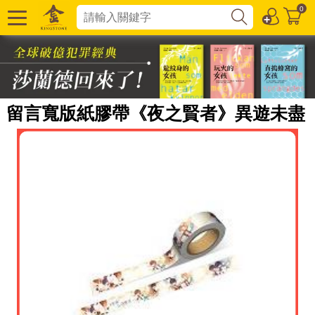
0
留言寬版紙膠帶《夜之賢者》異遊未盡