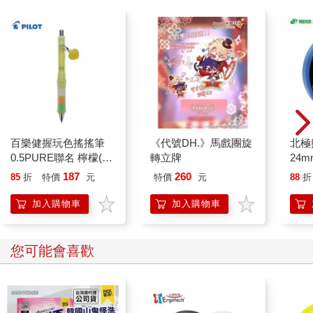
百樂健握玩色搖搖筆
《代號DH.》馬戲團旋
北極
0.5PURE聯名 檸檬(限
轉立牌
24m
量)
187
260
85
折
特價
元
特價
元
88
折
加入購物車
加入購物車
您可能會喜歡