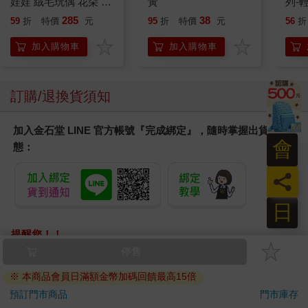
娃娃 絨毛玩偶 花朵 葉
黃
列-
子 藍色皮克敏 紅色皮
平煎
285
38
59
折
特價
元
95
折
特價
元
56
折
克敏 黃色皮克敏
Pikmin 任天堂 三英貿
加入購物車
加入購物車
易
訂購/退換貨須知
加入金石堂 LINE 官方帳號『完成綁定』，隨時掌握出貨動
會
態：
員
日
提醒您！！
金石堂及銀行均不會請您操作ATM! 如接獲電話要求您前往
停售
ATM提款機，請不要聽從指示，以免受騙上當！
※ 本商品會員日滿額金幣加碼回饋最高15倍
退換貨須知：
預訂門市商品
門市庫存