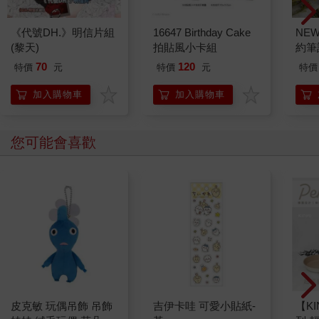
《代號DH.》明信片組
16647 Birthday Cake
NE
(黎天)
拍貼風小卡組
約筆
70
120
特價
元
特價
元
特價
加入購物車
加入購物車
您可能會喜歡
皮克敏 玩偶吊飾 吊飾
吉伊卡哇 可愛小貼紙-
【KI