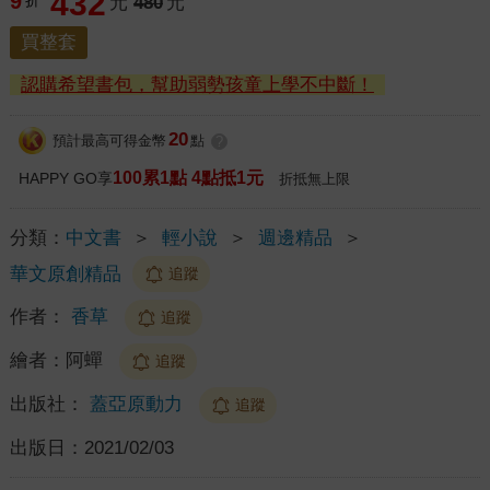
432
9
折
元
480
元
買整套
認購希望書包，幫助弱勢孩童上學不中斷！
20
預計最高可得金幣
點
?
100累1點 4點抵1元
HAPPY GO享
折抵無上限
分類：
中文書
＞
輕小說
＞
週邊精品
＞
華文原創精品
追蹤
作者：
香草
追蹤
繪者：
阿蟬
追蹤
出版社：
蓋亞原動力
追蹤
出版日：
2021/02/03