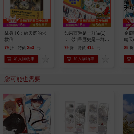
乩身II 6：給天庭的求
如果西遊是一群喵(1)
企鵝
救信
：《如果歷史是一群
晴天
喵》作者最新力作，附
「謹
253
411
79
折
特價
元
79
折
特價
元
85
折
【首卷特典】拉頁
加入購物車
加入購物車
您可能也需要