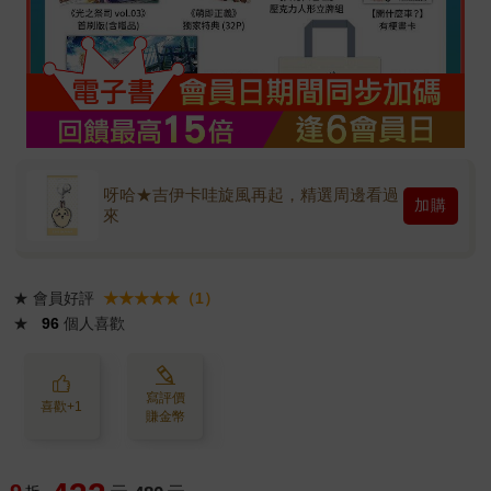
呀哈★吉伊卡哇旋風再起，精選周邊看過
加購
來
★
會員好評
★★★★★（1）
★
96
個人喜歡
寫評價
喜歡+1
賺金幣