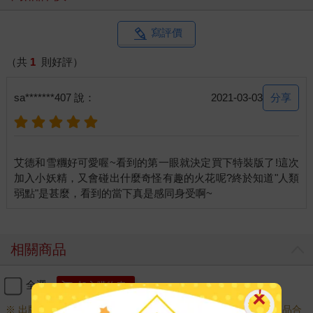
寫評價
（共
1
則好評）
分享
sa*******407 說：
2021-03-03
艾德和雪糰好可愛喔~看到的第一眼就決定買下特裝版了!這次
加入小妖精，又會碰出什麼奇怪有趣的火花呢?終於知道"人類
相關商品
全選
加入購物車
※ 出版日十年以上商品需另下訂，調貨時間較長，無法與一般商品合