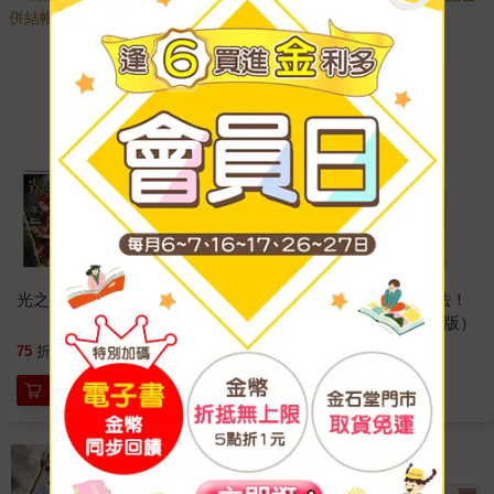
併結帳，敬請見諒。
光之祭司(5-9) 完
格雷森家，禁止異能魔法！
1（金石堂獨家作者親簽版）
746
198
75
折
特價
元
9
折
特價
元
加入購物車
停售