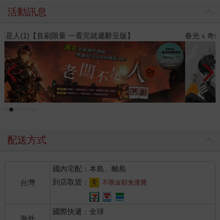
活動訊息
春光ｘ奇幻基地｜全書系展
閱
配送方式
國內宅配：本島、離島
到店取貨：
台灣
不限金額免運費
國際快遞：全球
海外