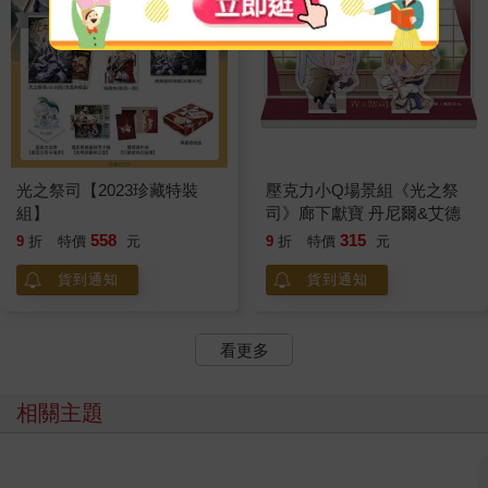
光之祭司【2023珍藏特裝
壓克力小Q場景組《光之祭
組】
司》廊下獻寶 丹尼爾&艾德
558
315
9
折
特價
元
9
折
特價
元
貨到通知
貨到通知
看更多
相關主題