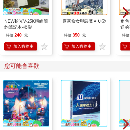
NEW拾光V-25K橫線簡
露露修女與惡魔ＡＵ②
角色
約筆記本-松影
送的
240
350
特價
元
特價
元
特價
加入購物車
加入購物車
您可能會喜歡