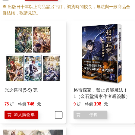
※ 出版日十年以上商品需另下訂，調貨時間較長，無法與一般商品合
併結帳，敬請見諒。
光之祭司(5-9) 完
格雷森家，禁止異能魔法！
1（金石堂獨家作者親簽版）
746
198
75
折
特價
元
9
折
特價
元
加入購物車
停售