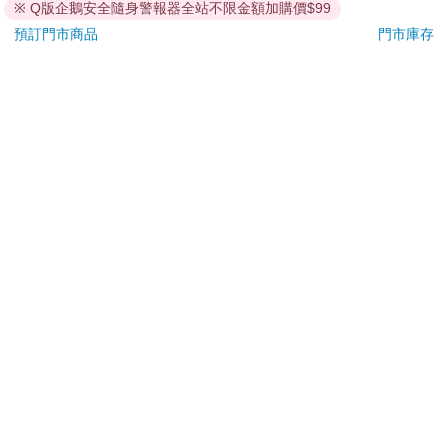
退換貨須知：
※ Q版企鵝安全隨身警報器全站不限金額加購價$99
**提醒您，鑑賞期不等於試用期，退回商品須為全新狀態**
預訂門市商品
門市庫存
依據「消費者保護法」第19條及行政院消費者保護處公告之
「通訊交易解除權合理例外情事適用準則」，以下商品購買
後，除商品本身有瑕疵外，將不提供7天的猶豫期：
易於腐敗、保存期限較短或解約時即將逾期。（如：生
鮮食品）
依消費者要求所為之客製化給付。（客製化商品）
報紙、期刊或雜誌。（含MOOK、外文雜誌）
經消費者拆封之影音商品或電腦軟體。
非以有形媒介提供之數位內容或一經提供即為完成之線
上服務，經消費者事先同意始提供。（如：電子書、電
子雜誌、下載版軟體、虛擬商品…等）
已拆封之個人衛生用品。（如：內衣褲、刮鬍刀、除毛
刀…等）
若非上列種類商品，均享有到貨7天的猶豫期（含例假
日）。
辦理退換貨時，商品（組合商品恕無法接受單獨退貨）必須
是您收到商品時的原始狀態（包含商品本體、配件、贈品、