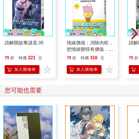
請解開故事謎底 05
情緒價值：消除內耗，
請解
把情緒變得有價值，跟
誰都能自在相處
221
316
79
折
特價
元
79
折
特價
元
79
折
加入購物車
加入購物車
您可能也需要