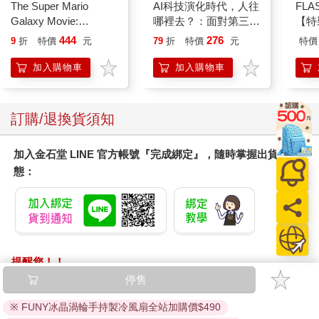
The Super Mario
AI科技演化時代，人往
FLA
Galaxy Movie:
哪裡去？：面對第三次
【特
Peach`s Birthday
哥白尼革命的省思
444
276
9
折
特價
元
79
折
特價
元
特價
Surprise: The Super
Mario Galaxy Movie
加入購物車
加入購物車
Storybook
訂購/退換貨須知
加入金石堂 LINE 官方帳號『完成綁定』，隨時掌握出貨動
態：
提醒您！！
金石堂及銀行均不會請您操作ATM! 如接獲電話要求您前往
停售
ATM提款機，請不要聽從指示，以免受騙上當！
※ FUNY冰晶渦輪手持製冷風扇全站加購價$490