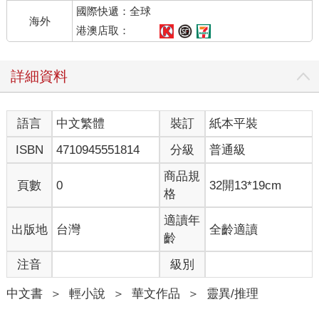
國際快遞：全球
海外
港澳店取：
詳細資料
語言
中文繁體
裝訂
紙本平裝
ISBN
4710945551814
分級
普通級
商品規
頁數
0
32開13*19cm
格
適讀年
出版地
台灣
全齡適讀
齡
注音
級別
中文書
＞
輕小說
＞
華文作品
＞
靈異/推理