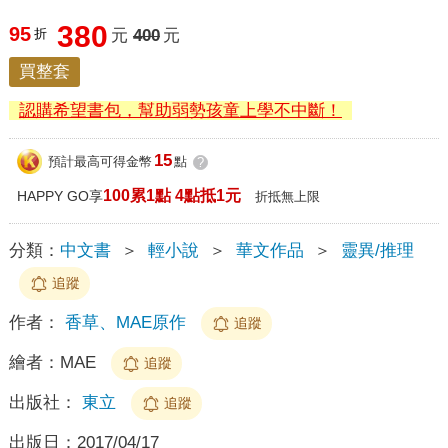
380
95
折
元
400
元
買整套
認購希望書包，幫助弱勢孩童上學不中斷！
15
預計最高可得金幣
點
?
100累1點 4點抵1元
HAPPY GO享
折抵無上限
分類：
中文書
＞
輕小說
＞
華文作品
＞
靈異/推理
追蹤
作者：
香草、MAE原作
追蹤
繪者：
MAE
追蹤
出版社：
東立
追蹤
出版日：
2017/04/17