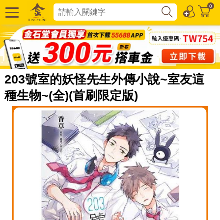
0
203號室的妖怪先生外傳小說~室友這
種生物~(全)(首刷限定版)