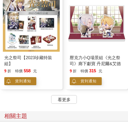
光之祭司【2023珍藏特裝
壓克力小Q場景組《光之祭
組】
司》廊下獻寶 丹尼爾&艾德
558
315
9
折
特價
元
9
折
特價
元
貨到通知
貨到通知
看更多
相關主題