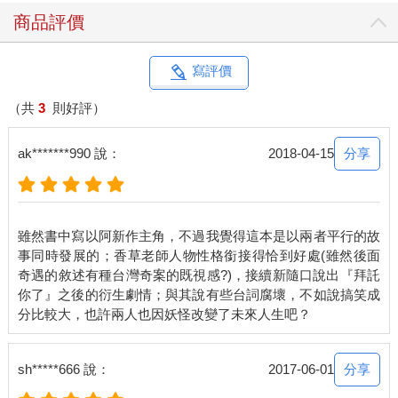
商品評價
寫評價
（共
3
則好評）
分享
ak*******990 說：
2018-04-15
雖然書中寫以阿新作主角，不過我覺得這本是以兩者平行的故
事同時發展的；香草老師人物性格銜接得恰到好處(雖然後面
奇遇的敘述有種台灣奇案的既視感?)，接續新隨口說出『拜託
你了』之後的衍生劇情；與其說有些台詞腐壞，不如說搞笑成
分享
sh*****666 說：
2017-06-01