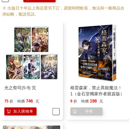
※ 出版日十年以上商品需另下訂，調貨時間較長，無法與一般商品合
併結帳，敬請見諒。
光之祭司(5-9) 完
格雷森家，禁止異能魔法！
1（金石堂獨家作者親簽版）
746
198
75
折
特價
元
9
折
特價
元
加入購物車
停售