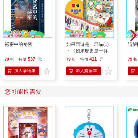
祕密中的祕密
如果西遊是一群喵(1)
請解
：《如果歷史是一群
喵》作者最新力作，附
537
411
79
折
特價
元
79
折
特價
元
79
折
【首卷特典】拉頁
加入購物車
加入購物車
您可能也需要