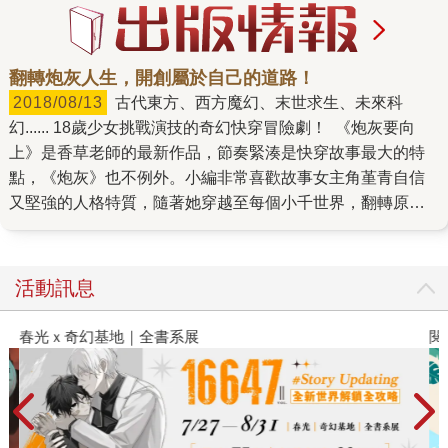
翻轉炮灰人生，開創屬於自己的道路！
2018/08/13
古代東方、西方魔幻、末世求生、未來科
幻...... 18歲少女挑戰演技的奇幻快穿冒險劇！ 《炮灰要向
上》是香草老師的最新作品，節奏緊湊是快穿故事最大的特
點，《炮灰》也不例外。小編非常喜歡故事女主角堇青自信
又堅強的人格特質，隨著她穿越至每個小千世界，翻轉原主
灰暗的炮灰人生，打臉陷害原主的某某某，偶爾再談點甜蜜
蜜的戀愛，也像是過了一場充實豐富的人生呢！ 不過，所有
的創作可都不是簡單的事情，且看香草老師細談《炮灰要向
活動訊息
上》的創作想法。 Q1：《炮灰要向上》是一個怎樣的故事
呢？故事的靈感與發想從何而來？創作過程中遇到的最大挑
春光ｘ奇幻基地｜全書系展
閱
戰是？ 《炮灰要向上》是一個主角穿越成故事中的炮灰，自
強自立的故事。 我覺得命運並不是一成不變的，讓原本應成
為失敗者的人做出不同的選擇與改變，也許便能夠迎向美好
的將來。因此便想寫一個明明有著註定悲慘的未來，可是換