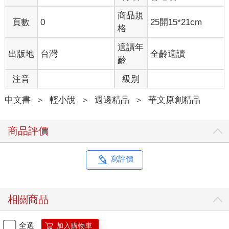
讀者們「清涼」一夏呢？ 記得小時候看過亦舒老師的一篇短
商品規
篇故事《牆》，對當時幼小的我留下深刻的印象。看完以後
頁數
0
25開15*21cm
格
會擔心家裡的牆也許在某天會說話，最後還把我取而代之。
大家有興趣的話可以看看喔！ 當然，還要推薦我的靈異作品
適讀年
出版地
台灣
全齡適讀
《異眼房東的日常生活》啦！輕鬆向的靈異故事，恐怖程度
齡
不會很高，怕鬼的朋友們也可以看呢XD 2018台北漫博 香草
注音
級別
老師跨海來台，即將舉行新書簽名會喔~~ 更多詳情隨時在
「蓋亞文化」facebook官方粉絲頁上公布，敬請留意並設為
中文書
＞
輕小說
＞
週邊精品
＞
華文原創精品
搶先看以利獲得第一手消息！ ■ 台北場 香草X天藍《炮灰要
向上vol.1》新書聯合簽名會 2018年8月18日(六) 12:30-14:00
商品評價
世貿一館 A舞台
寫評價
相關商品
全選
加入購物車