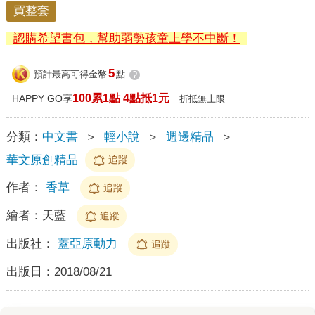
買整套
認購希望書包，幫助弱勢孩童上學不中斷！
5
預計最高可得金幣
點
?
100累1點 4點抵1元
HAPPY GO享
折抵無上限
分類：
中文書
＞
輕小說
＞
週邊精品
＞
華文原創精品
追蹤
作者：
香草
追蹤
繪者：
天藍
追蹤
出版社：
蓋亞原動力
追蹤
出版日：
2018/08/21