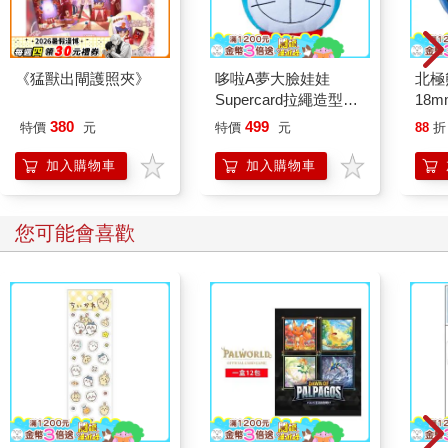
《猛獸出閘護照夾》
哆啦A夢大臉娃娃
北極
Supercard拉繩造型悠
18m
遊卡【受託代銷】
380
499
特價
元
特價
元
88
折
加入購物車
加入購物車
您可能會喜歡