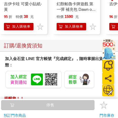
吉伊卡哇 可愛小貼紙-
幻獸帕魯卡牌遊戲 第
吉伊
黃
一彈 補充包 Dawn of
Palpagos（日文版一
38
1590
95
折
特價
元
特價
元
96
折
盒）
加入購物車
加入購物車
訂購/退換貨須知
加入金石堂 LINE 官方帳號『完成綁定』，隨時掌握出貨動
態：
提醒您！！
金石堂及銀行均不會請您操作ATM! 如接獲電話要求您前往
停售
ATM提款機，請不要聽從指示，以免受騙上當！
預訂門市商品
門市庫存