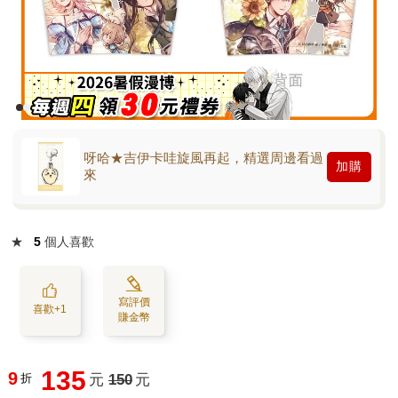
呀哈★吉伊卡哇旋風再起，精選周邊看過
加購
來
★
5
個人喜歡
寫評價
喜歡+1
賺金幣
135
9
折
元
150
元