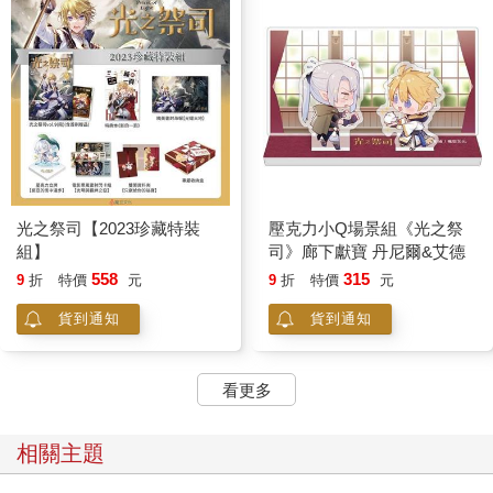
光之祭司【2023珍藏特裝
壓克力小Q場景組《光之祭
組】
司》廊下獻寶 丹尼爾&艾德
558
315
9
折
特價
元
9
折
特價
元
貨到通知
貨到通知
看更多
相關主題